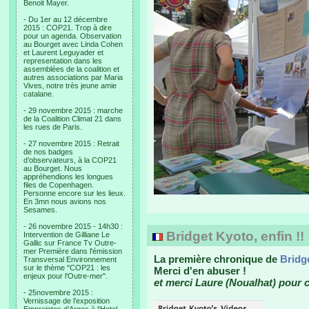
Benoit Mayer.
- Du 1er au 12 décembre
2015 : COP21. Trop à dire
pour un agenda. Observation
au Bourget avec Linda Cohen
et Laurent Leguyader et
representation dans les
assemblées de la coalition et
autres associations par Maria
Vives, notre très jeune amie
catalane.
- 29 novembre 2015 : marche
de la Coalition Climat 21 dans
les rues de Paris.
- 27 novembre 2015 : Retrait
de nos badges
d’observateurs, à la COP21
au Bourget. Nous
appréhendions les longues
files de Copenhagen.
Personne encore sur les lieux.
En 3mn nous avions nos
Sesames.
- 26 novembre 2015 - 14h30 :
Bridget Kyoto, enfin !!
Intervention de Gilliane Le
Gallic sur France Tv Outre-
mer Première dans l'émission
La première chronique de
Bridg
Transversal Environnement
sur le thème "COP21 : les
Merci d'en abuser !
enjeux pour l'Outre-mer".
et merci Laure (Noualhat) pour ce
- 25novembre 2015 :
Vernissage de l’exposition