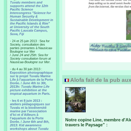
Tuvalu members and
supports attend the 12th
Pacific Science
Intercongress "Science for
Human Security &
Sustainable Development in
the Pacific Islands & Rim"
at University of the South
Pacific Laucala Campus,
Suva, Fiji
- 24 et 25 juin 2013 : Sea for
Society, consultation des
parties prenantes à Nausicaa-
Boulogne sur Mer
/
June 24 and 25th: Sea for
Society consultation forum at
Nausicaa-Boulogne sur Mer.
- du 4 au 30 juin 2013 :
Exposition photographique
sur le projet Tuvalu Marine
Alofa fait de la pub au
Life à l'aquarium de la Porte
Dorée. /
June 4th to 30t,
2013h: Tuvalu Marine Life
picture exhibition at the
tropical aquarium in Paris.
- les 6 et 8 juin 2013 :
ateliers pédagogiques sur
Tuvalu et la biodiversité
marine par l'association
d'Ici et d'Ailleurs à
l'aquarium de la Porte
Notre copine Line, membre d'Alo
Dorée. /
June 6th and 8th,
travers le Paysage” :
2013: Kid awareness
workshops about Tuvalu