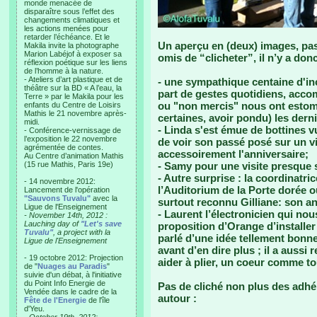
monde menacée de
disparaître sous l’effet des
changements climatiques et
les actions menées pour
retarder l’échéance. Et le
Un aperçu en (deux) images, pas
Makila invite la photographe
Marion Labéjof à exposer sa
omis de “clicheter”, il n’y a don
réflexion poétique sur les liens
de l’homme à la nature.
- Ateliers d’art plastique et de
- une sympathique centaine d'inc
théâtre sur la BD « A l’eau, la
part de gestes quotidiens, acco
Terre » par le Makila pour les
ou "non mercis" nous ont estoma
enfants du Centre de Loisirs
Mathis le 21 novembre après-
certaines, avoir pondu) les derni
midi.
- Linda s'est émue de bottines v
- Conférence-vernissage de
l’exposition le 22 novembre
de voir son passé posé sur un vi
agrémentée de contes.
accessoirement l'anniversaire;
Au Centre d’animation Mathis
(15 rue Mathis, Paris 19e)
- Samy pour une visite presque
- Autre surprise : la coordinatri
- 14 novembre 2012:
l’Auditorium de la Porte dorée où
Lancement de l'opération
"Sauvons Tuvalu"
avec la
surtout reconnu Gilliane: son an
Ligue de l'Enseignement
- Laurent l’électronicien qui nou
- November 14th, 2012 :
Lauching day of
"Let's save
proposition d’Orange d’installer
Tuvalu"
, a project with la
parlé d’une idée tellement bonne
Ligue de l'Enseignement
avant d’en dire plus ; il a auss
- 19 octobre 2012: Projection
aider à plier, un coeur comme to
de "
Nuages au Paradis
"
suivie d'un débat, à l'initiative
du Point Info Energie de
Pas de cliché non plus des adhér
Vendée dans le cadre de la
autour :
Fête de l'Energie
de l'île
d'Yeu.