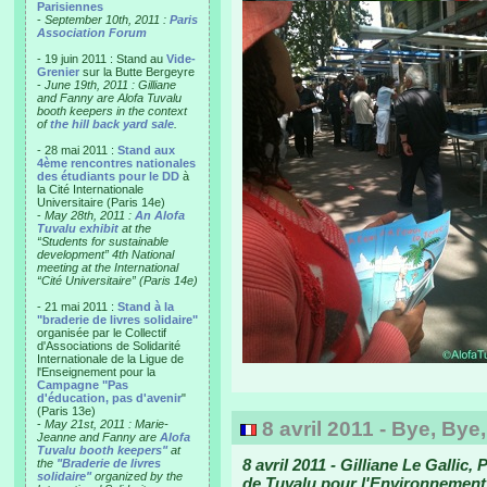
Parisiennes
-
September 10th, 2011 :
Paris
Association Forum
- 19 juin 2011 : Stand au
Vide-
Grenier
sur la Butte Bergeyre
-
June 19th, 2011 : Gilliane
and Fanny are Alofa Tuvalu
booth keepers in the context
of
the hill back yard sale
.
- 28 mai 2011 :
Stand aux
4ème rencontres nationales
des étudiants pour le DD
à
la Cité Internationale
Universitaire (Paris 14e)
-
May 28th, 2011 :
An Alofa
Tuvalu exhibit
at the
“Students for sustainable
development” 4th National
meeting at the International
“Cité Universitaire” (Paris 14e)
- 21 mai 2011 :
Stand à la
"braderie de livres solidaire"
organisée par le Collectif
d'Associations de Solidarité
Internationale de la Ligue de
l'Enseignement pour la
Campagne "Pas
d'éducation, pas d'avenir
"
(Paris 13e)
-
May 21st, 2011 : Marie-
8 avril 2011 - Bye, Bye
Jeanne and Fanny are
Alofa
Tuvalu booth keepers"
at
8 avril 2011 - Gilliane Le Gallic
the
"Braderie de livres
solidaire"
organized by the
de Tuvalu pour l'Environnement p