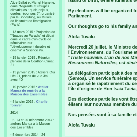
island of birth, where funerals w
Alice Baillat et Michel Hignette,
dans "Migrants et réfugiés
climatiques : quels enjeux,
By elections will be organized f
quelles réponses ?", organisé
Parliament.
par le Bondyblog, au Musée
de l'Histoire de l'immigration
(Paris)
Our thoughts go to his family an
- 13 mars 2015 : Projection de
"Nuages au Paradis" et débat
Alofa Tuvalu
dans le cadre d'un cycle de
séminaires sur
Mercredi 20 juillet, le Ministre
"développement durable et
cinéma" à Science Po.
l'Environnement, du Tourisme et 
"
Triste nouvelle. L'un de nos Min
- 15 janvier 2015 : Réunion
plénière de la Coalition Climat
Ressources Naturelles, est décéd
21
- 13 janvier 2015 : Ateliers Our
La délégation participait à des 
Life 21, prises de vue 3/4
(Samoa). Un service funéraire sp
avec 4D
a organisé le rapatriement du cer
- 10 janvier 2015 :
Atelier
l'île d'origine de Hon Isaia Taeia,
Manga de rentrée à la
Maison des Ensembles
Des élections partielles vont êt
- 8 janvier 2015 :
Charlie
élisent leur nouveau membre du
forever
2014
Nos pensées vont à sa famille et
- 6, 13 et 20 décembre 2014 :
ateliers Manga à la Maison
Alofa Tuvalu
des Ensembles
- 5 décembre 2014 : 24