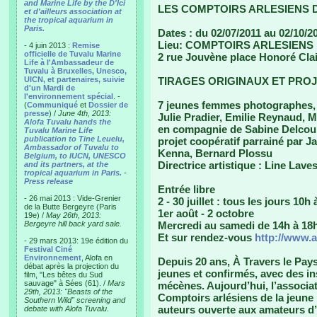
and Marine Life by the D'Ici
LES COMPTOIRS ARLESIENS 
et d'ailleurs association at
the tropical aquarium in
Paris.
Dates : du 02/07/2011 au 02/10/2
Lieu: COMPTOIRS ARLESIENS
- 4 juin 2013 :
Remise
officielle de Tuvalu Marine
2 rue Jouvène place Honoré Clai
Life à l'Ambassadeur de
Tuvalu à Bruxelles, Unesco,
UICN, et partenaires, suivie
TIRAGES ORIGINAUX ET PROJ
d'un Mardi de
l'environnement spécial
. -
7 jeunes femmes photographes, 
(
Communiqué
et
Dossier de
presse
) /
June 4th, 2013:
Julie Pradier, Emilie Reynaud, M
Alofa Tuvalu hands the
en compagnie de Sabine Delcou
Tuvalu Marine Life
publication to Tine Leuelu,
projet coopératif parrainé par 
Ambassador of Tuvalu to
Kenna, Bernard Plossu
Belgium, to IUCN, UNESCO
Directrice artistique : Line Lave
and its partners, at the
tropical aquarium in Paris.
-
Press release
Entrée libre
- 26 mai 2013 : Vide-Grenier
2 - 30 juillet : tous les jours 10h
de la Butte Bergeyre (Paris
1er août - 2 octobre
19e) /
May 26th, 2013:
Bergeyre hill back yard sale.
Mercredi au samedi de 14h à 18
Et sur rendez-vous
http://www.
- 29 mars 2013: 19e édition du
Festival Ciné
Environnement
, Alofa en
Depuis 20 ans, À Travers le Pay
débat après la projection du
jeunes et confirmés, avec des in
film, "Les bêtes du Sud
sauvage" à Sées (61). /
Mars
mécènes. Aujourd’hui, l’associat
29th, 2013: "Beasts of the
Comptoirs arlésiens de la jeune
Southern Wild" screening and
auteurs ouverte aux amateurs d
debate with Alofa Tuvalu.