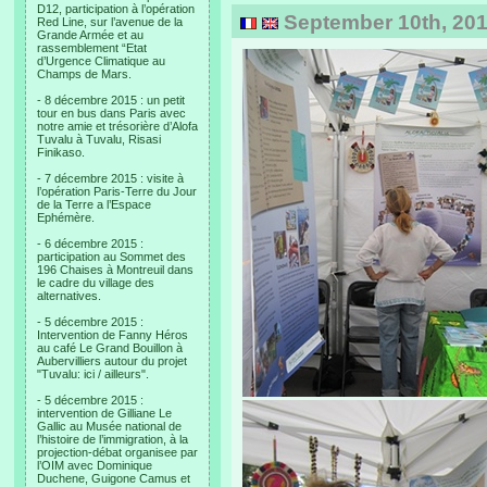
D12, participation à l’opération
September 10th, 201
Red Line, sur l’avenue de la
Grande Armée et au
rassemblement “Etat
d’Urgence Climatique au
Champs de Mars.
- 8 décembre 2015 : un petit
tour en bus dans Paris avec
notre amie et trésorière d’Alofa
Tuvalu à Tuvalu, Risasi
Finikaso.
- 7 décembre 2015 : visite à
l’opération Paris-Terre du Jour
de la Terre a l’Espace
Ephémère.
- 6 décembre 2015 :
participation au Sommet des
196 Chaises à Montreuil dans
le cadre du village des
alternatives.
- 5 décembre 2015 :
Intervention de Fanny Héros
au café Le Grand Bouillon à
Aubervilliers autour du projet
"Tuvalu: ici / ailleurs".
- 5 décembre 2015 :
intervention de Gilliane Le
Gallic au Musée national de
l’histoire de l’immigration, à la
projection-débat organisee par
l’OIM avec Dominique
Duchene, Guigone Camus et