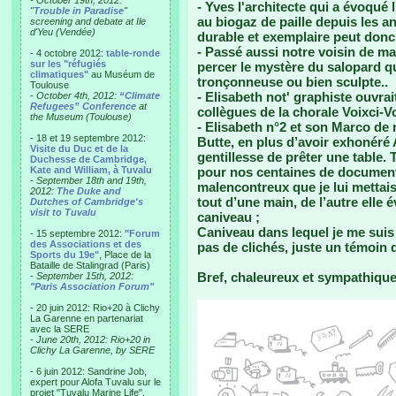
- October 19th, 2012:
- Yves l'architecte qui a évoqué 
"
Trouble in Paradise
"
au biogaz de paille depuis les a
screening and debate at Ile
d'Yeu (Vendée)
durable et exemplaire peut donc a
- Passé aussi notre voisin de ma
- 4 octobre 2012:
table-ronde
sur les "réfugiés
percer le mystère du salopard q
climatiques"
au Muséum de
tronçonneuse ou bien sculpte..
Toulouse
- Elisabeth not' graphiste ouvra
-
October 4th, 2012:
“Climate
Refugees” Conference
at
collègues de la chorale Voixci-Vo
the Museum (Toulouse)
- Elisabeth n°2 et son Marco de 
- 18 et 19 septembre 2012:
Butte, en plus d’avoir exhonéré 
Visite du Duc et de la
gentillesse de prêter une table. T
Duchesse de Cambridge,
Kate and William, à Tuvalu
pour nos centaines de documen
-
September 18th and 19th,
malencontreux que je lui mettais 
2012:
The Duke and
tout d’une main, de l’autre elle 
Dutches of Cambridge's
visit to Tuvalu
caniveau ;
Caniveau dans lequel je me suis 
- 15 septembre 2012:
"Forum
des Associations et des
pas de clichés, juste un témoin q
Sports du 19e"
, Place de la
Bataille de Stalingrad (Paris)
Bref, chaleureux et sympathique, 
-
September 15th, 2012:
"Paris Association Forum"
- 20 juin 2012: Rio+20 à Clichy
La Garenne en partenariat
avec la SERE
-
June 20th, 2012: Rio+20 in
Clichy La Garenne, by SERE
- 6 juin 2012: Sandrine Job,
expert pour Alofa Tuvalu sur le
projet "Tuvalu Marine Life",