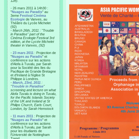
12e).
- 26 mars 2011 à 14h30 :
"
Nuages au Paradis
" au
3eme
Festival Cinéma
Ecologie
de Vanves, au
Théâtre du Lycée Michelet
(92)
-
March 26th, 2011 : "Trouble
in Paradise" part of the
Cinéma Ecologie Festival 3rd
edition, at the Lycée Michelet
theater in Vanves, (92)
-
23 mars 2011
: Projection de
"
Nuages au Paradis
" et
conférence sur les actions
d'Alofa à Tuvalu, par Sarah
pour la Société des Iles du
Pacifique de Grande Bretagne
et d'Ireland à l'église St
Philippe à Londres.
-
March, 23rd, 2011
:
"
Trouble in Paradise
"
screening and lecture on what
Alofa Tuvalu is doing in Tuvalu,
for the Pacific Islands Society
of the UK and Ireland at St
Philips Church, Earls Court,
London, by Sarah Hemstock
-
11 mars 2011
: Projection de
"
Nuages au Paradis
" et
conférence sur les actions
d'Alofa à Tuvalu, par Sarah
pour les étudiants de
l'Université de Nottingham
Trend