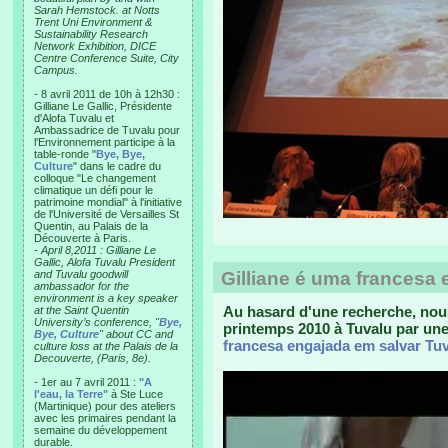
Sarah Hemstock. at Notts
Trent Uni Environment &
Sustainability Research
Network Exhibition, DICE
Centre Conference Suite, City
Campus.
- 8 avril 2011 de 10h à 12h30 :
Gilliane Le Gallic, Présidente
d'Alofa Tuvalu et
Ambassadrice de Tuvalu pour
l'Environnement participe à la
table-ronde "
Bye, Bye,
Culture
" dans le cadre du
colloque "Le changement
climatique un défi pour le
patrimoine mondial" à l'initiative
de l'Université de Versailles St
Quentin, au Palais de la
Découverte à Paris.
-
April 8,2011 : Gilliane Le
Gallic, Alofa Tuvalu President
and Tuvalu goodwill
Gilliane é uma francesa
ambassador for the
environment is a key speaker
Au hasard d'une recherche, nou
at the Saint Quentin
University’s conference, "
Bye,
printemps 2010 à Tuvalu par un
Bye, Culture
" about CC and
francesa engajada em salvar Tu
culture loss at the Palais de la
Decouverte, (Paris, 8e).
- 1er au 7 avril 2011 :
"A
l'eau, la Terre"
à Ste Luce
(Martinique) pour des ateliers
avec les primaires pendant la
semaine du développement
durable.