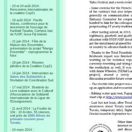
- 23 et 24 août 2014 :
Rencontres internationales de
la coalition Cop21
- 19 août 2014 : Pacific
Voices, conférence pour le
lancement de l'ouvrage de
Karibaiti Taoaba, Campus bas
de l'USP, Suva-Fiji Islands
- 21 juin 2014 : Fête de la
Maison des Ensembles,
présentation du projet "Manga
Ensemble" - reprogrammer le
futur.
- 19 juin 2014 : Réunion
plénière de la Coalition Cop21
- 14 juin 2014 : Intervention au
Salon des Solidarités
à
l'invitation de Coordination Sud
- 17 mai 2014 : Braderie du
Livre solidaire avec le Collectif
d'Associations de Solidarité
Internationale de la Ligue de
l'Enseignement.
- 11 avril 2014 : La Foulée du
10e - 10 écoles, 55 classes,
soit près de
2000 élèves de
primaire courent pour
Tuvalu
.
- 24 mars 2014 :