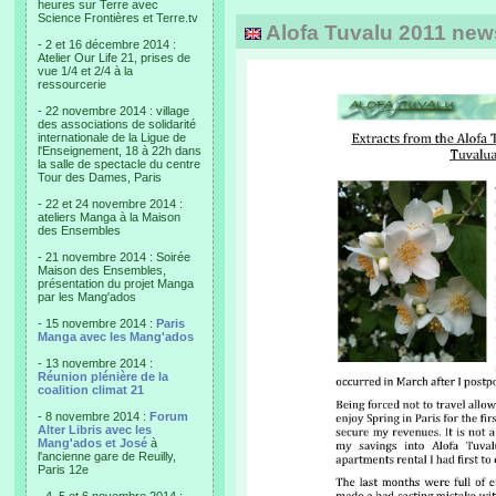
heures sur Terre avec
Science Frontières et Terre.tv
Alofa Tuvalu 2011 newsl
- 2 et 16 décembre 2014 :
Atelier Our Life 21, prises de
vue 1/4 et 2/4 à la
ressourcerie
- 22 novembre 2014 : village
des associations de solidarité
internationale de la Ligue de
l'Enseignement, 18 à 22h dans
la salle de spectacle du centre
Tour des Dames, Paris
- 22 et 24 novembre 2014 :
ateliers Manga à la Maison
des Ensembles
- 21 novembre 2014 : Soirée
Maison des Ensembles,
présentation du projet Manga
par les Mang'ados
- 15 novembre 2014 :
Paris
Manga avec les Mang'ados
- 13 novembre 2014 :
Réunion plénière de la
coalition climat 21
- 8 novembre 2014 :
Forum
Alter Libris avec les
Mang'ados et José
à
l'ancienne gare de Reuilly,
Paris 12e