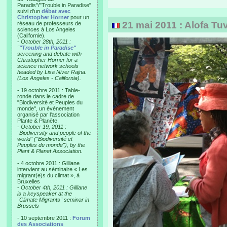
Paradis"/"Trouble in Paradise"
suivi d'un
débat avec
Christopher Horner
pour un
21 mai 2011 : Alofa Tuva
réseau de professeurs de
sciences à Los Angeles
(Californie).
-
October 28th, 2011 :
"
"Trouble in Paradise"
screening and debate with
Christopher Horner for a
science network schools
headed by Lisa Niver Rajna.
(Los Angeles - California).
- 19 octobre 2011 : Table-
ronde dans le cadre de
"Biodiversité et Peuples du
monde", un événement
organisé par l'association
Plante & Planète.
-
October 19, 2011 :
"Biodiversity and people of the
world" ("Biodiversité et
Peuples du monde"), by the
Plant & Planet Association.
- 4 octobre 2011 : Gilliane
intervient au séminaire « Les
migrant(e)s du climat », à
Bruxelles
-
October 4th, 2011 : Gilliane
is a keyspeaker at the
"Climate Migrants" seminar in
Brussels
- 10 septembre 2011 :
Forum
des Associations