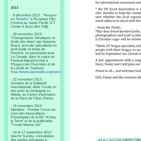
?"
2013
- 8 décembre 2013 :
"Nuages
au Paradis"
à l'Ecopass Film
Festival au Japan Pacific ICT
Center à Suva (Iles Fidji)
- 28 novembre 2013 :
"Changements climatiques et
droits des états" par Natacha
Bracq, avocate spécialisée en
droit public et droits de
l'homme, en partenariat avec
La Cimade, dans le cadre du
Festival Migrant'scène à
l'Espace des Diversités et de
la Laïcité de Toulouse.
http://www.lacimade.org/minisites/migrantscene
- 22 novembre 2013 :
Semaine de la Solidarité
Internationale, Alofa Tuvalu en
duo avec la compagnie Le
Makila, au Centre d'animation
de la Place de Fêtes (Paris)
- 16 novembre 2013 :
Alterlibris - Premier Forum du
Livre des Associations -
Présentation de la BD "A l'eau,
la Terre" et de la publication
"Tuvalu Marine Life".
- 16 et 17 septembre 2013 :
Sea for Society, consultation
des parties prenantes à