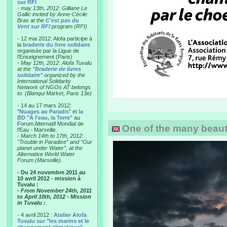
sur RFI
-
may 13th, 2012: Gilliane Le
Gallic invited by Anne-Cécile
Bras at the
C'est pas du
Vent sur RFI
program (RFI)
- 12 mai 2012: Alofa participe à
la
braderie du livre solidaire
organisée par la Ligue de
l'Enseignement (Paris)
-
May 12th, 2012: Alofa Tuvalu
at the
"Braderie de livres
solidaire"
organized by the
International Solidarity
Network of NGOs AT belongs
to. (Blanqui Market, Paris 13e)
- 14 au 17 mars 2012:
"
Nuages au Paradis
" et
la
BD "A l'eau, la Terre"
au
Forum Alternatif Mondial de
One of the many beautif
l'Eau - Marseille.
-
March 14th to 17th, 2012:
"Trouble in Paradise” and “Our
planet under Water”, at the
Alternative World Water
Forum (Marseille).
- Du 24 novembre 2011 au
10 avril 2012 - mission à
Tuvalu :
- From November 24th, 2011
to April 10th, 2012 - Mission
in Tuvalu :
- 4 avril 2012 :
Atelier Alofa
Tuvalu sur "les marins et le