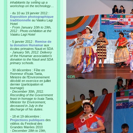
inhabitants by setting up a
workshop on the technology…
- du 10 au 19 janvier 2012 :
Exposition photographique
traditionnelle
au Vaiaku Lagi
Hotel
-
From January 10th to 19th,
2012 : Photo exhibition at the
Vaiaku Lagi Hotel
- 5 janvier 2012 :
Remise de
la donation Hunamar
aux
écoles primaires Nauti et SDA
-
January 5th, 2012: Delivery
of the Hunamar association's
donation to the Nauti and SDA
primary schools.
- 30 décembre : Fête en
l'honneur d'Isaia Taeia,
Ministre de l'Environnement
décédé en exercice en juillet
dernier (participation et
tournage)
-
December 30th, 2011:
Recording of the Government
feast in homage to Isaia Taeia,
Minister for Environment,
deceased in July in the
discharge of his duties.
- 18 et 19 décembre :
Projections publiques
des
vidéos du Festival des
Grandes Marées 2010
-
December 18th to 19th,