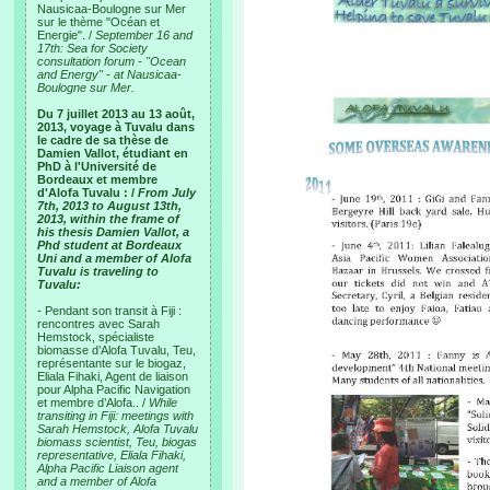
Nausicaa-Boulogne sur Mer
sur le thème "Océan et
Energie". /
September 16 and
17th: Sea for Society
consultation forum - "Ocean
and Energy" - at Nausicaa-
Boulogne sur Mer.
Du 7 juillet 2013 au 13 août,
2013, voyage à Tuvalu dans
le cadre de sa thèse de
Damien Vallot, étudiant en
PhD à l'Université de
Bordeaux et membre
d'Alofa Tuvalu : /
From July
7th, 2013 to August 13th,
2013, within the frame of
his thesis Damien Vallot, a
Phd student at Bordeaux
Uni and a member of Alofa
Tuvalu is traveling to
Tuvalu:
- Pendant son transit à Fiji :
rencontres avec Sarah
Hemstock, spécialiste
biomasse d’Alofa Tuvalu, Teu,
représentante sur le biogaz,
Eliala Fihaki, Agent de liaison
pour Alpha Pacific Navigation
et membre d’Alofa.. /
While
transiting in Fiji: meetings with
Sarah Hemstock, Alofa Tuvalu
biomass scientist, Teu, biogas
representative, Eliala Fihaki,
Alpha Pacific Liaison agent
and a member of Alofa