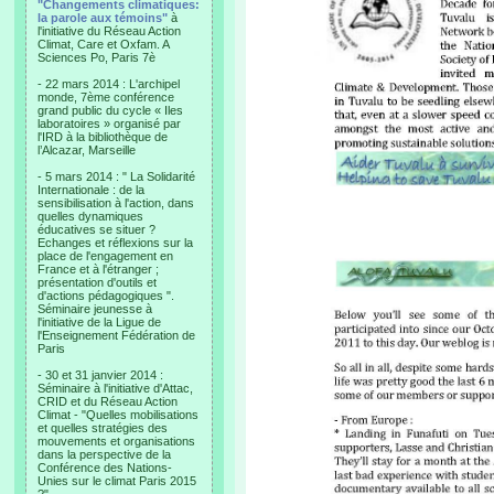
"Changements climatiques:
la parole aux témoins"
à
l'initiative du Réseau Action
Climat, Care et Oxfam. A
Sciences Po, Paris 7è
- 22 mars 2014 : L'archipel
monde, 7ème conférence
grand public du cycle « Iles
laboratoires » organisé par
l'IRD à la bibliothèque de
l’Alcazar, Marseille
- 5 mars 2014 : " La Solidarité
Internationale : de la
sensibilisation à l'action, dans
quelles dynamiques
éducatives se situer ?
Echanges et réflexions sur la
place de l'engagement en
France et à l'étranger ;
présentation d'outils et
d'actions pédagogiques ".
Séminaire jeunesse à
l'initiative de la Ligue de
l'Enseignement Fédération de
Paris
- 30 et 31 janvier 2014 :
Séminaire à l'initiative d'Attac,
CRID et du Réseau Action
Climat - "Quelles mobilisations
et quelles stratégies des
mouvements et organisations
dans la perspective de la
Conférence des Nations-
Unies sur le climat Paris 2015