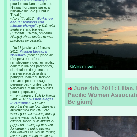
changement climatique"
pour les étudiants marins du
Nivaga II organisé par et à
l'initiative de Kaio (Funafuti -
Tuvalu).
-
April 4th, 2012 :
Workshop
about "seafarers and
climate change"
by Kaio with
seafarers and trainees
(Funafuti – Tuvalu, on board
Nivaga) about environmental
practices on vessels.
- Du 17 janvier au 24 mars
2012:
Mission biogaz à
Nanumea
(mise en place de
récupérateurs d'eau,
remplacement des réchauds,
construction des porcheries,
distributions de graines et
mise en place de jardins
potagers, nouveau train de
formation pour un usage
pérenne des 4 unités par les
June 4th, 2011: Lilian, 
volontaires et ateliers publics
pour la population)
Pacific Women Associati
-
From January 13th to March
24th, 2012 :
Mission biogas
Belgium)
in Nanumea
Objectives :
insuring that the four digesters
implemented late 2010 are
working to satisfaction, setting
up one water tank at each
owners' place, build individual
piggeries, setting up the basis
for garden, training owners
and workers as well as raising
awareness among the Island