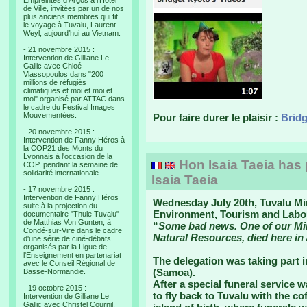
Empreintes d’Argos à l’Hotel
de Ville, invitées par un de nos
plus anciens membres qui fit
le voyage à Tuvalu, Laurent
Weyl, aujourd’hui au Vietnam.
- 21 novembre 2015 :
Intervention de Gilliane Le
Gallic avec Chloé
Vlassopoulos dans "200
millions de réfugiés
climatiques et moi et moi et
moi" organisé par ATTAC dans
le cadre du Festival Images
Mouvementées.
Pour faire durer le plaisir :
Bridg
- 20 novembre 2015 :
Intervention de Fanny Héros à
la COP21 des Monts du
Lyonnais à l'occasion de la
Hon Isaia Taeia has
COP, pendant la semaine de
solidarité internationale.
Isaia Taeia
- 17 novembre 2015 :
Intervention de Fanny Héros
Wednesday July 20th, Tuvalu Min
suite à la projection du
Environment, Tourism and Labour
documentaire "Thule Tuvalu"
de Matthias Von Gunten, à
“
Some bad news. One of our Minis
Condé-sur-Vire dans le cadre
Natural Resources, died here in
d'une série de ciné-débats
organisés par la Ligue de
l'Enseignement en partenariat
The delegation was taking part i
avec le Conseil Régional de
(Samoa).
Basse-Normandie.
After a special funeral service 
- 19 octobre 2015 :
to fly back to Tuvalu with the co
Intervention de Gilliane Le
Gallic avec Christel Cournil,