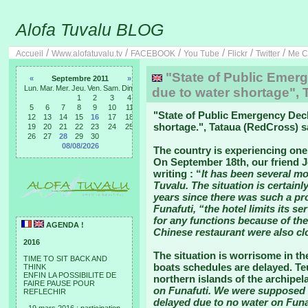
Alofa Tuvalu BLOG
/
/
/
/
/
/
Accueil
Www.alofatuvalu.tv
FACEBOOK
You Tube
Flickr
Twitter
Me C
"State of Public Emerg
«
Septembre 2011
»
Lun.
Mar.
Mer.
Jeu.
Ven.
Sam.
Dim.
due to water shortage", 
1
2
3
4
5
6
7
8
9
10
11
"
State of Public Emergency Decl
12
13
14
15
16
17
18
shortage.
", Tataua (RedCross) s
19
20
21
22
23
24
25
26
27
28
29
30
08/08/2026
The country is experiencing one 
On September 18th, our friend J
writing : “
It has been several mo
Tuvalu. The situation is certainl
years since there was such a pro
Funafuti, “the hotel limits its s
for any functions because of th
AGENDA !
Chinese restaurant were also cl
2016
The situation is worrisome in the
TIME TO SIT BACK AND
boats schedules are delayed. Te
THINK
ENFIN LA POSSIBILITE DE
northern islands of the archipel
FAIRE PAUSE POUR
on Funafuti. We were supposed 
REFLECHIR
delayed due to no water on Funaf