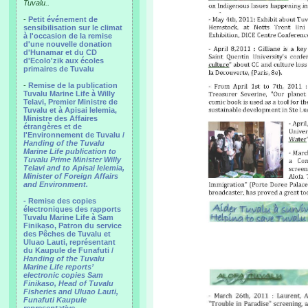
Tuvalu..
-
Petit événement de
sensibilisation sur le climat
à l'occasion de la remise
d'une nouvelle donation
d'Hunamar et du CD
d'Ecolo'zik aux écoles
primaires de Tuvalu
-
Remise de la publication
Tuvalu Marine Life à Willy
Telavi, Premier Ministre de
Tuvalu et à Apisai Ielemia,
Ministre des Affaires
étrangères et de
l'Environnement de Tuvalu /
Handing of the Tuvalu
Marine Life publication to
Tuvalu Prime Minister Willy
Telavi and to Apisai Ielemia,
Minister of Foreign Affairs
and Environment.
- Remise des copies
électroniques des rapports
Tuvalu Marine Life à Sam
Finikaso, Patron du service
des Pêches de Tuvalu et
Uluao Lauti, représentant
du Kaupule de Funafuti /
Handing of the Tuvalu
Marine Life reports’
electronic copies Sam
Finikaso, Head of Tuvalu
Fisheries and Uluao Lauti,
Funafuti Kaupule