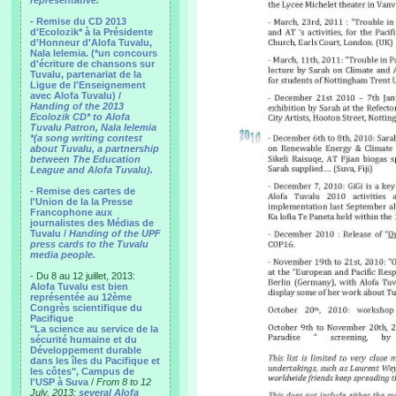
representative.
- Remise du CD 2013
d'Ecolozik* à la Présidente
d'Honneur d'Alofa Tuvalu,
Nala Ielemia. (*un concours
d'écriture de chansons sur
Tuvalu, partenariat de la
Ligue de l'Enseignement
avec Alofa Tuvalu) /
Handing of the 2013
Ecolozik CD* to Alofa
Tuvalu Patron, Nala Ielemia
*(a song writing contest
about Tuvalu, a partnership
between The Education
League and Alofa Tuvalu).
- Remise des cartes de
l'Union de la la Presse
Francophone aux
journalistes des Médias de
Tuvalu /
Handing of the UPF
press cards to the Tuvalu
media people.
- Du 8 au 12 juillet, 2013:
Alofa Tuvalu est bien
représentée au 12ème
Congrès scientifique du
Pacifique
"La science au service de la
sécurité humaine et du
Développement durable
dans les îles du Pacifique et
les côtes", Campus de
l'USP à Suva
/
From 8 to 12
July, 2013:
several Alofa