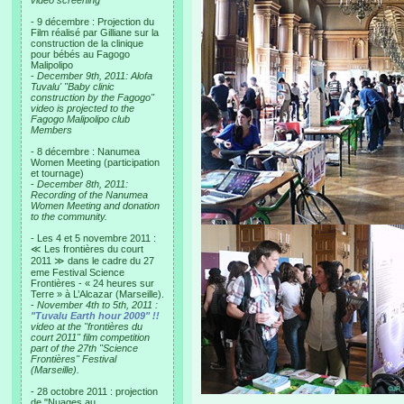
video screening
- 9 décembre : Projection du
Film réalisé par Gilliane sur la
construction de la clinique
pour bébés au Fagogo
Malipolipo
-
December 9th, 2011: Alofa
Tuvalu' "Baby clinic
construction by the Fagogo"
video is projected to the
Fagogo Malipolipo club
Members
- 8 décembre : Nanumea
Women Meeting (participation
et tournage)
-
December 8th, 2011:
Recording of the Nanumea
Women Meeting and donation
to the community.
- Les 4 et 5 novembre 2011 :
≪ Les frontières du court
2011 ≫ dans le cadre du 27
eme Festival Science
Frontières - « 24 heures sur
Terre » à L’Alcazar (Marseille).
-
November 4th to 5th, 2011 :
"Tuvalu Earth hour 2009" !!
video at the "frontières du
court 2011" film competition
part of the 27th "Science
Frontières" Festival
(Marseille).
- 28 octobre 2011 : projection
de "Nuages au