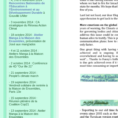
- 4, 5 et 6 novembre 2014 :
Rencontres Nationales de
l'Education à
l'Environnement et au
Développement Durable
à
Gouville s/Mer
- 3 novembre 2014 : CA
stratégique du Réseau Action
Climat
- 18 octobre 2014 :
Atelier
Manga à la Maison des
Ensembles
, présentation de
José aux mang'ados
- 4 et 11 octobre 2014 :
Ateliers Manga à la Maison
des Ensembles
- 2 octobre 2014 : Conférence
de 4D "Our life 21"
- 21 septembre 2014 :
People's climate march
- 19 septembre 2014 :
Vendredi solidaire de rentrée à
la Maison de Ensembles,
Paris 13e
- 15 septembre 2014 :
Réunion plénière de la
Coalition Cop21
- 13 septembre 2014 : Atelier
Manga à la Maison des
Ensembles