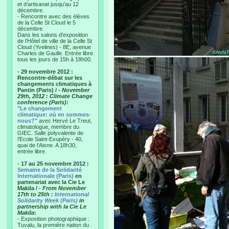
et d’artisanat jusqu’au 12
décembre.
- Rencontre avec des élèves
de la Celle St Cloud le 5
décembre
Dans les salons d’exposition
de l’Hôtel de ville de la Celle St
Cloud (Yvelines) - 8E, avenue
Charles de Gaulle. Entrée libre
tous les jours de 15h à 18h00.
- 29 novembre 2012 :
Rencontre-débat sur les
changements climatiques à
Pantin (Paris) /
- November
29th, 2012 : Climate Change
conference (Paris)
:
"Le changement
climatique: où en sommes-
nous?"
avec Hervé Le Treut,
climatologue, membre du
GIEC. Salle polyvalente de
l’Ecole Saint-Exupéry - 40,
quai de l’Aisne. A 18h30,
entrée libre.
- 17 au 25 novembre 2012 :
Semaine de la Solidarité
Internationale (Paris)
en
partenariat avec la Cie Le
Makila /
- From November
17th to 25th :
International
Solidarity Week (Paris)
in
partnership with la Cie Le
Makila
:
- Exposition photographique :
Tuvalu, la première nation du