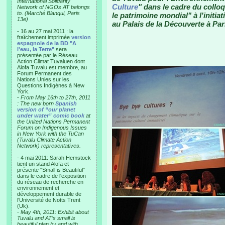
International Solidarity
Culture
" dans le cadre du collo
Network of NGOs AT belongs
to. (Marché Blanqui, Paris
le patrimoine mondial" à l'initiat
13e)
au Palais de la Découverte à Par
- 16 au 27 mai 2011 : la
fraîchement imprimée
version
espagnole de la BD "A
l'eau, la Terre"
sera
présentée par le Réseau
Action Climat Tuvaluen dont
Alofa Tuvalu est membre, au
Forum Permanent des
Nations Unies sur les
Questions Indigènes à New
York.
-
From May 16th to 27th, 2011
: The new born
Spanish
version of “our planet
under water” comic book
at
the United Nations Permanent
Forum on Indigenous Issues
in New York with the TuCan
(Tuvalu Climate Action
Network) representatives.
- 4 mai 2011: Sarah Hemstock
tient un stand Alofa et
présente "Small is Beautiful"
dans le cadre de l'exposition
du réseau de recherche en
environnement et
développement durable de
l'Université de Notts Trent
(Uk).
-
May 4th, 2011: Exhibit about
Tuvalu and AT’s small is
beautiful plan by and with