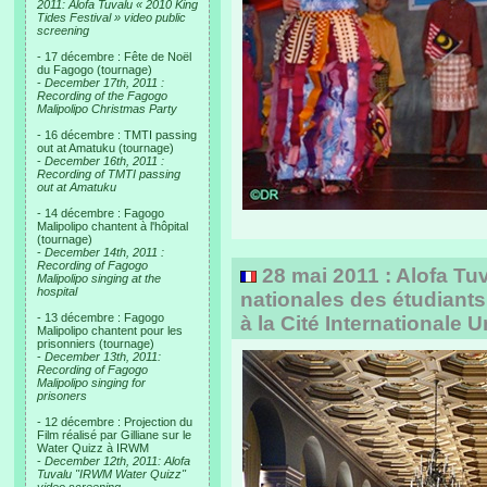
2011: Alofa Tuvalu « 2010 King
Tides Festival » video public
screening
- 17 décembre : Fête de Noël
du Fagogo (tournage)
-
December 17th, 2011 :
Recording of the Fagogo
Malipolipo Christmas Party
- 16 décembre : TMTI passing
out at Amatuku (tournage)
-
December 16th, 2011 :
Recording of TMTI passing
out at Amatuku
- 14 décembre : Fagogo
Malipolipo chantent à l'hôpital
(tournage)
-
December 14th, 2011 :
Recording of Fagogo
28 mai 2011 : Alofa Tu
Malipolipo singing at the
hospital
nationales des étudiant
- 13 décembre : Fagogo
à la Cité Internationale U
Malipolipo chantent pour les
prisonniers (tournage)
-
December 13th, 2011:
Recording of Fagogo
Malipolipo singing for
prisoners
- 12 décembre : Projection du
Film réalisé par Gilliane sur le
Water Quizz à IRWM
-
December 12th, 2011: Alofa
Tuvalu "IRWM Water Quizz"