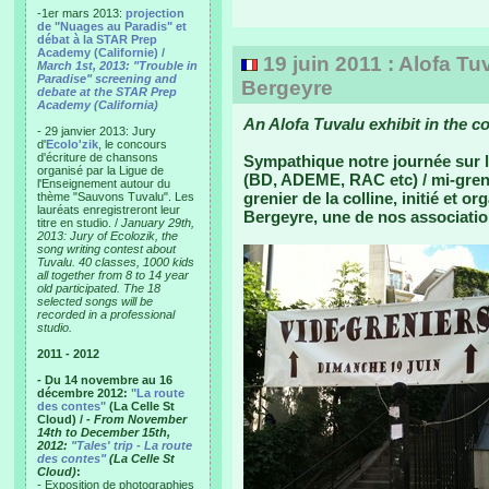
-1er mars 2013:
projection
de "Nuages au Paradis" et
débat à la STAR Prep
Academy (Californie) /
19 juin 2011 : Alofa Tu
March 1st, 2013: "Trouble in
Paradise" screening and
Bergeyre
debate at the STAR Prep
Academy (California)
An Alofa Tuvalu exhibit in the co
- 29 janvier 2013: Jury
d'
Ecolo'zik
, le concours
d'écriture de chansons
Sympathique notre journée sur l
organisé par la Ligue de
(BD, ADEME, RAC etc) / mi-grenie
l'Enseignement autour du
grenier de la colline, initié et o
thème "Sauvons Tuvalu". Les
lauréats enregistreront leur
Bergeyre, une de nos associatio
titre en studio. /
January 29th,
2013: Jury of Ecolozik, the
song writing contest about
Tuvalu. 40 classes, 1000 kids
all together from 8 to 14 year
old participated. The 18
selected songs will be
recorded in a professional
studio.
2011 - 2012
- Du 14 novembre au 16
décembre 2012:
"La route
des contes"
(La Celle St
Cloud) /
- From November
14th to December 15th,
2012:
"Tales' trip - La route
des contes"
(La Celle St
Cloud)
:
- Exposition de photographies