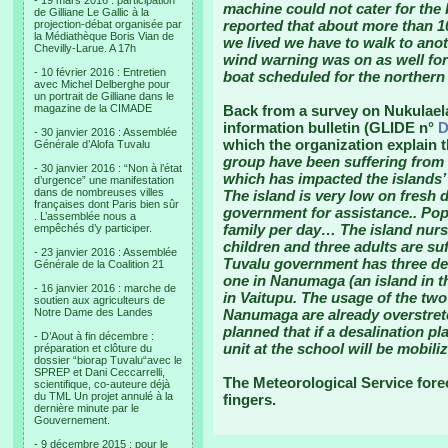
- 19 mars 2016 : participation
machine could not cater for the 
de Gilliane Le Gallic à la
reported that about more than 1
projection-débat organisée par
la Médiathèque Boris Vian de
we lived we have to walk to an
Chevilly-Larue. A 17h
wind warning was on as well for
- 10 février 2016 : Entretien
boat scheduled for the northern 
avec Michel Delberghe pour
un portrait de Gilliane dans le
magazine de la CIMADE
Back from a survey on Nukulael
information bulletin (GLIDE n°
D
- 30 janvier 2016 : Assemblée
which the organization explain 
Générale d’Alofa Tuvalu
group have been suffering from l
- 30 janvier 2016 : “Non à l’état
which has impacted the islands
d’urgence” une manifestation
dans de nombreuses villes
The island is very low on fresh 
françaises dont Paris bien sûr
government for assistance.. Popu
. L’assemblée nous a
family per day… The island nurs
empêchés d’y participer.
children and three adults are s
- 23 janvier 2016 : Assemblée
Tuvalu government has three desa
Générale de la Coalition 21
one in Nanumaga (an island in t
- 16 janvier 2016 : marche de
in Vaitupu. The usage of the two
soutien aux agriculteurs de
Notre Dame des Landes
Nanumaga are already overstretch
planned that if a desalination pl
- D’Aout à fin décembre :
unit at the school will be mobili
préparation et clôture du
dossier “biorap Tuvalu“avec le
SPREP et Dani Ceccarrelli,
The Meteorological Service fore
scientifique, co-auteure déjà
du TML Un projet annulé à la
fingers.
dernière minute par le
Gouvernement.
- 9 décembre 2015 : pour le