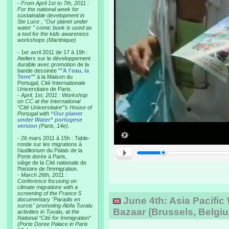
-
From April 1st to 7th, 2011 :
For the national week for
sustainable development in
Ste Luce , "Our planet under
water " comic book is used as
a tool for the kids awareness
workshops (Martinique)
- 1er avril 2011 de 17 à 19h :
Ateliers sur le développement
durable avec promotion de la
bande dessinée "
"A l'eau, la
Terre"
" à la Maison du
Portugal, Cité Internationale
Universitaire de Paris.
-
April, 1st, 2011 : Workshop
on CC at the International
“Cité Universitaire”’s House of
Portugal with
“Our planet
under Water” portugese
version
(Paris, 14e).
- 26 mars 2011 à 15h : Table-
ronde sur les migrations à
l’auditorium du Palais de la
Porte dorée à Paris,
siège de la Cité nationale de
l’histoire de l’immigration.
-
March 26th, 2011 :
Conference focusing on
climate migrations with a
screening of the France 5
June 4th: Asia Pacifi
documentary "Paradis en
sursis" promoting Alofa Tuvalu
Bazaar (Brussels, Belgi
activities in Tuvalu, at the
National “Cité for Immigration”
(Porte Doree Palace in Paris