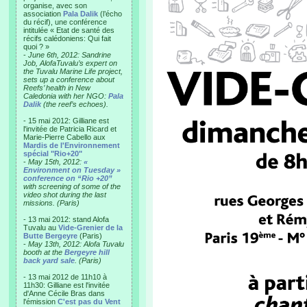
organise, avec son
association
Pala Dalik
(l’écho
du récif), une conférence
intitulée « Etat de santé des
récifs calédoniens: Qui fait
quoi ? »
-
June 6th, 2012: Sandrine
Job, AlofaTuvalu’s expert on
the Tuvalu Marine Life project,
sets up a conference about
Reefs’ health in New
Caledonia with her NGO:
Pala
Dalik
(the reef’s echoes).
- 15 mai 2012: Gilliane est
l'invitée de Patricia Ricard et
Marie-Pierre Cabello aux
Mardis de l'Environnement
spécial "Rio+20"
-
May 15th, 2012:
«
Environment on Tuesday »
conference on “Rio +20”
with screening of some of the
video shot during the last
missions. (Paris)
- 13 mai 2012: stand Alofa
Tuvalu au
Vide-Grenier de la
Butte Bergeyre
(Paris)
-
May 13th, 2012: Alofa Tuvalu
booth at the
Bergeyre hill
back yard sale
. (Paris)
- 13 mai 2012 de 11h10 à
11h30: Gilliane est l'invitée
d'Anne Cécile Bras dans
l'émission
C'est pas du Vent