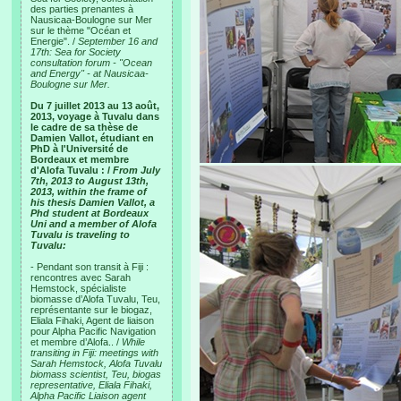
des parties prenantes à
Nausicaa-Boulogne sur Mer
sur le thème "Océan et
Energie". /
September 16 and
17th: Sea for Society
consultation forum - "Ocean
and Energy" - at Nausicaa-
Boulogne sur Mer.
Du 7 juillet 2013 au 13 août,
2013, voyage à Tuvalu dans
le cadre de sa thèse de
Damien Vallot, étudiant en
PhD à l'Université de
Bordeaux et membre
d'Alofa Tuvalu : /
From July
7th, 2013 to August 13th,
2013, within the frame of
his thesis Damien Vallot, a
Phd student at Bordeaux
Uni and a member of Alofa
Tuvalu is traveling to
Tuvalu:
- Pendant son transit à Fiji :
rencontres avec Sarah
Hemstock, spécialiste
biomasse d’Alofa Tuvalu, Teu,
représentante sur le biogaz,
Eliala Fihaki, Agent de liaison
pour Alpha Pacific Navigation
et membre d’Alofa.. /
While
transiting in Fiji: meetings with
Sarah Hemstock, Alofa Tuvalu
biomass scientist, Teu, biogas
representative, Eliala Fihaki,
Alpha Pacific Liaison agent