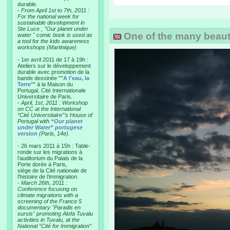
durable.
-
From April 1st to 7th, 2011 :
For the national week for
sustainable development in
Ste Luce , "Our planet under
One of the many beautif
water " comic book is used as
a tool for the kids awareness
workshops (Martinique)
- 1er avril 2011 de 17 à 19h :
Ateliers sur le développement
durable avec promotion de la
bande dessinée "
"A l'eau, la
Terre"
" à la Maison du
Portugal, Cité Internationale
Universitaire de Paris.
-
April, 1st, 2011 : Workshop
on CC at the International
“Cité Universitaire”’s House of
Portugal with
“Our planet
under Water” portugese
version
(Paris, 14e).
- 26 mars 2011 à 15h : Table-
ronde sur les migrations à
l’auditorium du Palais de la
Porte dorée à Paris,
siège de la Cité nationale de
l’histoire de l’immigration.
-
March 26th, 2011 :
Conference focusing on
climate migrations with a
screening of the France 5
documentary "Paradis en
sursis" promoting Alofa Tuvalu
activities in Tuvalu, at the
National “Cité for Immigration”