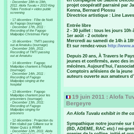
-
December 18th to 19th,
projet coopératif parrainé par 
2011: Alofa Tuvalu « 2010 King
Tides Festival » video public
Kenna, Bernard Plossu
screening
Directrice artistique : Line Lave
- 17 décembre : Fête de Noël
du Fagogo (tournage)
Entrée libre
-
December 17th, 2011 :
2 - 30 juillet : tous les jours 10h
Recording of the Fagogo
Malipolipo Christmas Party
1er août - 2 octobre
Mercredi au samedi de 14h à 18
- 16 décembre : TMTI passing
out at Amatuku (tournage)
Et sur rendez-vous
http://www.
-
December 16th, 2011 :
Recording of TMTI passing
Depuis 20 ans, À Travers le Pay
out at Amatuku
jeunes et confirmés, avec des in
- 14 décembre : Fagogo
mécènes. Aujourd’hui, l’associat
Malipolipo chantent à l'hôpital
(tournage)
Comptoirs arlésiens de la jeune
-
December 14th, 2011 :
auteurs ouverte aux amateurs d
Recording of Fagogo
Malipolipo singing at the
hospital
- 13 décembre : Fagogo
Malipolipo chantent pour les
19 juin 2011 : Alofa Tu
prisonniers (tournage)
Bergeyre
-
December 13th, 2011:
Recording of Fagogo
Malipolipo singing for
An Alofa Tuvalu exhibit in the co
prisoners
- 12 décembre : Projection du
Sympathique notre journée sur l
Film réalisé par Gilliane sur le
Water Quizz à IRWM
(BD, ADEME, RAC etc) / mi-grenie
-
December 12th, 2011: Alofa
grenier de la colline, initié et o