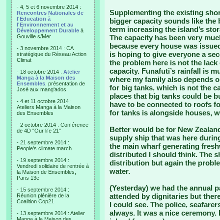
- 4, 5 et 6 novembre 2014 :
Supplementing the existing shor
Rencontres Nationales de
l'Education à
bigger capacity sounds like the b
l'Environnement et au
term increasing the island’s sto
Développement Durable
à
Gouville s/Mer
The capacity has been very much
because every house was issued 
- 3 novembre 2014 : CA
is hoping to give everyone a se
stratégique du Réseau Action
Climat
the problem here is not the lack 
capacity. Funafuti’s rainfall is
- 18 octobre 2014 :
Atelier
Manga à la Maison des
where my family also depends on
Ensembles
, présentation de
for big tanks, which is not the c
José aux mang'ados
places that big tanks could be bui
- 4 et 11 octobre 2014 :
have to be connected to roofs fo
Ateliers Manga à la Maison
for tanks is alongside houses, w
des Ensembles
- 2 octobre 2014 : Conférence
Better would be for New Zealan
de 4D "Our life 21"
supply ship that was here during 
- 21 septembre 2014 :
the main wharf generating freshwa
People's climate march
distributed I should think. The 
- 19 septembre 2014 :
distribution but again the probl
Vendredi solidaire de rentrée à
water.
la Maison de Ensembles,
Paris 13e
(Yesterday) we had the annual pa
- 15 septembre 2014 :
attended by dignitaries but there
Réunion plénière de la
Coalition Cop21
I could see. The police, seafare
always. It was a nice ceremony. 
- 13 septembre 2014 : Atelier
Manga à la Maison des