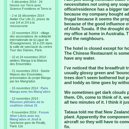
- 5 décembre 2014 : 24
necessitates not using any soap
heures sur Terre avec
office/residence has a bigger t
Science Frontières et Terre.tv
because my company bought addit
- 2 et 16 décembre 2014 :
frugal because it seems the pro
Atelier Our Life 21, prises de
vue 1/4 et 2/4 à la
because of the good influence o
ressourcerie
of Alofa Tuvalu. If the drought d
- 22 novembre 2014 : village
my office at home in Australia. T
des associations de solidarité
and the neighbours.
internationale de la Ligue de
l'Enseignement, 18 à 22h dans
la salle de spectacle du centre
The hotel is closed except for h
Tour des Dames, Paris
The Chinese Restaurant is some
- 22 et 24 novembre 2014 :
have any water.
ateliers Manga à la Maison
des Ensembles
I’ve noticed that the breadfruit t
- 21 novembre 2014 : Soirée
usually glossy green and ‘boun
Maison des Ensembles,
trees don’t seem bothered but p
présentation du projet Manga
par les Mang'ados
and toddy as time goes by witho
- 15 novembre 2014 :
Paris
Manga avec les Mang'ados
We sometimes get dark clouds pa
them. Oh, come to think of it, we
- 13 novembre 2014 :
all two minutes of it. I think it j
Réunion plénière de la
coalition climat 21
Tataua told me that New Zealand
- 8 novembre 2014 :
Forum
Alter Libris avec les
plant. Apparently the components 
Mang'ados et José
à
aircraft so they will have to co
l'ancienne gare de Reuilly,
fix.
Paris 12e