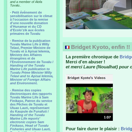
and a member of Alofa
Tuvalu..
-
Petit événement de
sensibilisation sur le climat
à l'occasion de la remise
d'une nouvelle donation
d'Hunamar et du CD
d'Ecolo'zik aux écoles
primaires de Tuvalu
-
Remise de la publication
Tuvalu Marine Life à Willy
Bridget Kyoto, enfin !!
Telavi, Premier Ministre de
Tuvalu et à Apisai Ielemia,
Ministre des Affaires
La première chronique de
Bridg
étrangères et de
Merci d'en abuser !
l'Environnement de Tuvalu /
Handing of the Tuvalu
et merci Laure (Noualhat) pour ce
Marine Life publication to
Tuvalu Prime Minister Willy
Telavi and to Apisai Ielemia,
Minister of Foreign Affairs
and Environment.
- Remise des copies
électroniques des rapports
Tuvalu Marine Life à Sam
Finikaso, Patron du service
des Pêches de Tuvalu et
Uluao Lauti, représentant
du Kaupule de Funafuti /
Handing of the Tuvalu
Marine Life reports’
electronic copies Sam
Finikaso, Head of Tuvalu
Pour faire durer le plaisir :
Bridg
Fisheries and Uluao Lauti,