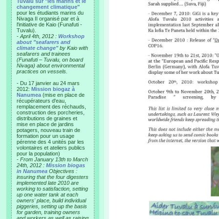
Tuvalu sur "les marins et le
changement climatique"
pour les étudiants marins du
Nivaga II organisé par et à
l'initiative de Kaio (Funafuti -
Tuvalu).
-
April 4th, 2012 :
Workshop
about "seafarers and
climate change"
by Kaio with
seafarers and trainees
(Funafuti – Tuvalu, on board
Nivaga) about environmental
practices on vessels.
- Du 17 janvier au 24 mars
2012:
Mission biogaz à
Nanumea
(mise en place de
récupérateurs d'eau,
remplacement des réchauds,
construction des porcheries,
distributions de graines et
mise en place de jardins
potagers, nouveau train de
formation pour un usage
pérenne des 4 unités par les
volontaires et ateliers publics
pour la population)
-
From January 13th to March
24th, 2012 :
Mission biogas
in Nanumea
Objectives :
insuring that the four digesters
implemented late 2010 are
working to satisfaction, setting
up one water tank at each
owners' place, build individual
piggeries, setting up the basis
for garden, training owners
and workers as well as raising