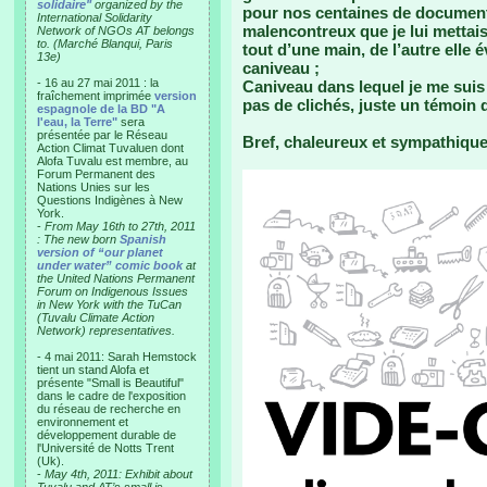
solidaire"
organized by the
pour nos centaines de documen
International Solidarity
malencontreux que je lui mettais 
Network of NGOs AT belongs
to. (Marché Blanqui, Paris
tout d’une main, de l’autre elle 
13e)
caniveau ;
- 16 au 27 mai 2011 : la
Caniveau dans lequel je me suis 
fraîchement imprimée
version
pas de clichés, juste un témoin q
espagnole de la BD "A
l'eau, la Terre"
sera
présentée par le Réseau
Bref, chaleureux et sympathique, 
Action Climat Tuvaluen dont
Alofa Tuvalu est membre, au
Forum Permanent des
Nations Unies sur les
Questions Indigènes à New
York.
-
From May 16th to 27th, 2011
: The new born
Spanish
version of “our planet
under water” comic book
at
the United Nations Permanent
Forum on Indigenous Issues
in New York with the TuCan
(Tuvalu Climate Action
Network) representatives.
- 4 mai 2011: Sarah Hemstock
tient un stand Alofa et
présente "Small is Beautiful"
dans le cadre de l'exposition
du réseau de recherche en
environnement et
développement durable de
l'Université de Notts Trent
(Uk).
-
May 4th, 2011: Exhibit about