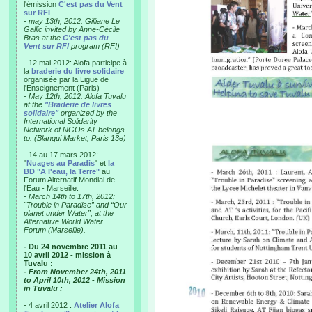
l'émission
C'est pas du Vent
sur RFI
-
may 13th, 2012: Gilliane Le
Gallic invited by Anne-Cécile
Bras at the
C'est pas du
Vent sur RFI
program (RFI)
- 12 mai 2012: Alofa participe à
la
braderie du livre solidaire
organisée par la Ligue de
l'Enseignement (Paris)
-
May 12th, 2012: Alofa Tuvalu
at the
"Braderie de livres
solidaire"
organized by the
International Solidarity
Network of NGOs AT belongs
to. (Blanqui Market, Paris 13e)
- 14 au 17 mars 2012:
"
Nuages au Paradis
" et
la
BD "A l'eau, la Terre"
au
Forum Alternatif Mondial de
l'Eau - Marseille.
-
March 14th to 17th, 2012:
"Trouble in Paradise” and “Our
planet under Water”, at the
Alternative World Water
Forum (Marseille).
- Du 24 novembre 2011 au
10 avril 2012 - mission à
Tuvalu :
- From November 24th, 2011
to April 10th, 2012 - Mission
in Tuvalu :
- 4 avril 2012 :
Atelier Alofa