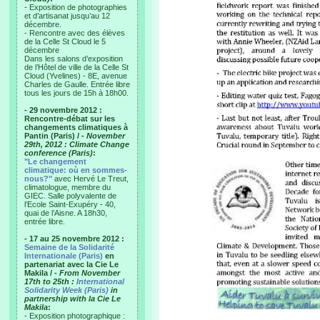
- Exposition de photographies
et d’artisanat jusqu’au 12
décembre.
- Rencontre avec des élèves
de la Celle St Cloud le 5
décembre
Dans les salons d’exposition
de l’Hôtel de ville de la Celle St
Cloud (Yvelines) - 8E, avenue
Charles de Gaulle. Entrée libre
tous les jours de 15h à 18h00.
- 29 novembre 2012 :
Rencontre-débat sur les
changements climatiques à
Pantin (Paris) /
- November
29th, 2012 : Climate Change
conference (Paris)
:
"Le changement
climatique: où en sommes-
nous?"
avec Hervé Le Treut,
climatologue, membre du
GIEC. Salle polyvalente de
l’Ecole Saint-Exupéry - 40,
quai de l’Aisne. A 18h30,
entrée libre.
- 17 au 25 novembre 2012 :
Semaine de la Solidarité
Internationale (Paris)
en
partenariat avec la Cie Le
Makila /
- From November
17th to 25th :
International
Solidarity Week (Paris)
in
partnership with la Cie Le
Makila
:
- Exposition photographique :