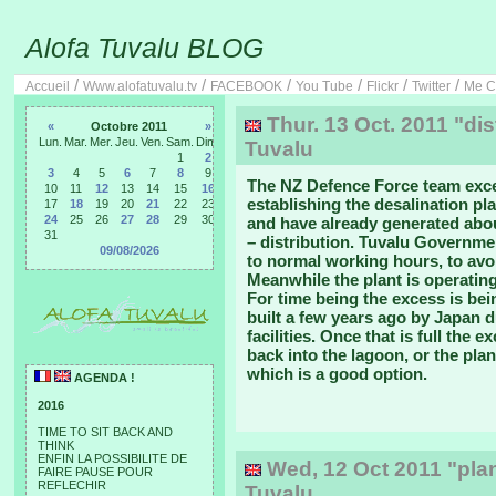
Alofa Tuvalu BLOG
/
/
/
/
/
/
Accueil
Www.alofatuvalu.tv
FACEBOOK
You Tube
Flickr
Twitter
Me C
Thur. 13 Oct. 2011 "dist
«
Octobre 2011
»
Lun.
Mar.
Mer.
Jeu.
Ven.
Sam.
Dim.
Tuvalu
1
2
3
4
5
6
7
8
9
The NZ Defence Force team exce
10
11
12
13
14
15
16
establishing the desalination pl
17
18
19
20
21
22
23
24
25
26
27
28
29
30
and have already generated about
31
– distribution. Tuvalu Governmen
09/08/2026
to normal working hours, to avoi
Meanwhile the plant is operating
For time being the excess is bei
built a few years ago by Japan d
facilities. Once that is full the
back into the lagoon, or the plan
which is a good option.
AGENDA !
2016
TIME TO SIT BACK AND
THINK
ENFIN LA POSSIBILITE DE
Wed, 12 Oct 2011 "plan
FAIRE PAUSE POUR
REFLECHIR
Tuvalu