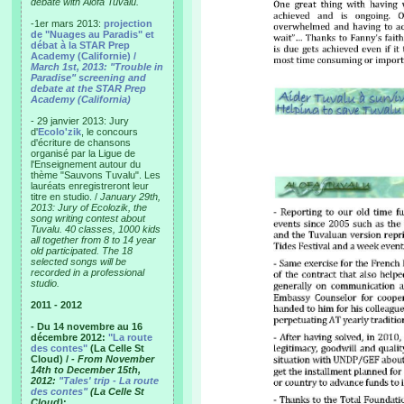
debate with Alofa Tuvalu.
-1er mars 2013:
projection
de "Nuages au Paradis" et
débat à la STAR Prep
Academy (Californie) /
March 1st, 2013: "Trouble in
Paradise" screening and
debate at the STAR Prep
Academy (California)
- 29 janvier 2013: Jury
d'
Ecolo'zik
, le concours
d'écriture de chansons
organisé par la Ligue de
l'Enseignement autour du
thème "Sauvons Tuvalu". Les
lauréats enregistreront leur
titre en studio. /
January 29th,
2013: Jury of Ecolozik, the
song writing contest about
Tuvalu. 40 classes, 1000 kids
all together from 8 to 14 year
old participated. The 18
selected songs will be
recorded in a professional
studio.
2011 - 2012
- Du 14 novembre au 16
décembre 2012:
"La route
des contes"
(La Celle St
Cloud) /
- From November
14th to December 15th,
2012:
"Tales' trip - La route
des contes"
(La Celle St
Cloud)
: