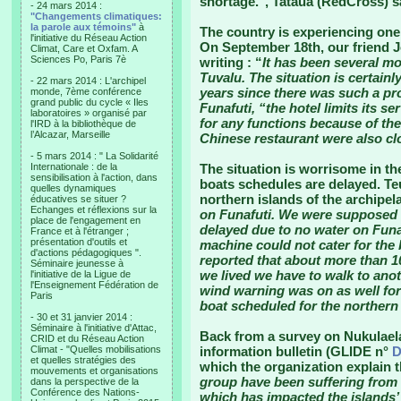
shortage.
", Tataua (RedCross) s
- 24 mars 2014 :
"Changements climatiques:
la parole aux témoins"
à
The country is experiencing one 
l'initiative du Réseau Action
On September 18th, our friend J
Climat, Care et Oxfam. A
Sciences Po, Paris 7è
writing : “
It has been several mo
Tuvalu. The situation is certainl
- 22 mars 2014 : L'archipel
years since there was such a pro
monde, 7ème conférence
grand public du cycle « Iles
Funafuti, “the hotel limits its s
laboratoires » organisé par
for any functions because of th
l'IRD à la bibliothèque de
l’Alcazar, Marseille
Chinese restaurant were also cl
- 5 mars 2014 : " La Solidarité
Internationale : de la
The situation is worrisome in the
sensibilisation à l'action, dans
boats schedules are delayed. Te
quelles dynamiques
northern islands of the archipel
éducatives se situer ?
Echanges et réflexions sur la
on Funafuti. We were supposed 
place de l'engagement en
delayed due to no water on Funaf
France et à l'étranger ;
présentation d'outils et
machine could not cater for the 
d'actions pédagogiques ".
reported that about more than 1
Séminaire jeunesse à
we lived we have to walk to an
l'initiative de la Ligue de
l'Enseignement Fédération de
wind warning was on as well for
Paris
boat scheduled for the northern 
- 30 et 31 janvier 2014 :
Séminaire à l'initiative d'Attac,
Back from a survey on Nukulael
CRID et du Réseau Action
Climat - "Quelles mobilisations
information bulletin (GLIDE n°
D
et quelles stratégies des
which the organization explain 
mouvements et organisations
group have been suffering from l
dans la perspective de la
Conférence des Nations-
which has impacted the islands