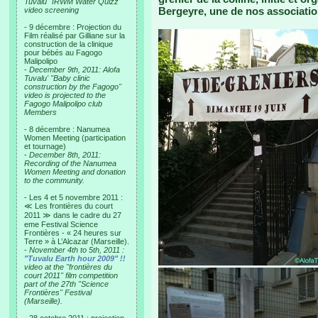
Tuvalu "IRWM Water Quizz"
Bergeyre, une de nos associatio
video screening
- 9 décembre : Projection du
Film réalisé par Gilliane sur la
construction de la clinique
pour bébés au Fagogo
Malipolipo
-
December 9th, 2011: Alofa
Tuvalu' "Baby clinic
construction by the Fagogo"
video is projected to the
Fagogo Malipolipo club
Members
- 8 décembre : Nanumea
Women Meeting (participation
et tournage)
-
December 8th, 2011:
Recording of the Nanumea
Women Meeting and donation
to the community.
- Les 4 et 5 novembre 2011 :
≪ Les frontières du court
2011 ≫ dans le cadre du 27
eme Festival Science
Frontières - « 24 heures sur
Terre » à L’Alcazar (Marseille).
-
November 4th to 5th, 2011 :
"Tuvalu Earth hour 2009" !!
video at the "frontières du
court 2011" film competition
part of the 27th "Science
Frontières" Festival
(Marseille).