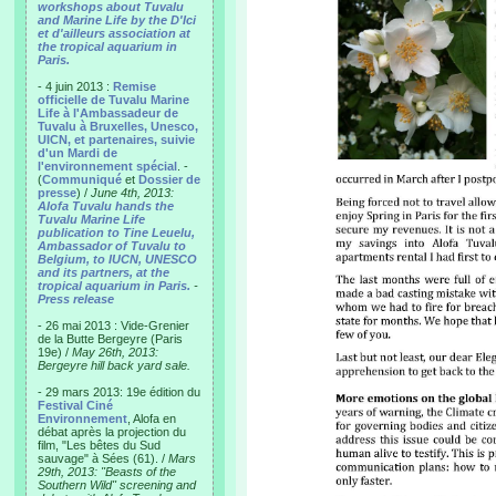
workshops about Tuvalu
and Marine Life by the D'Ici
et d'ailleurs association at
the tropical aquarium in
Paris.
- 4 juin 2013 :
Remise
officielle de Tuvalu Marine
Life à l'Ambassadeur de
Tuvalu à Bruxelles, Unesco,
UICN, et partenaires, suivie
d'un Mardi de
l'environnement spécial
. -
(
Communiqué
et
Dossier de
presse
) /
June 4th, 2013:
Alofa Tuvalu hands the
Tuvalu Marine Life
publication to Tine Leuelu,
Ambassador of Tuvalu to
Belgium, to IUCN, UNESCO
and its partners, at the
tropical aquarium in Paris.
-
Press release
- 26 mai 2013 : Vide-Grenier
de la Butte Bergeyre (Paris
19e) /
May 26th, 2013:
Bergeyre hill back yard sale.
- 29 mars 2013: 19e édition du
Festival Ciné
Environnement
, Alofa en
débat après la projection du
film, "Les bêtes du Sud
sauvage" à Sées (61). /
Mars
29th, 2013: "Beasts of the
Southern Wild" screening and