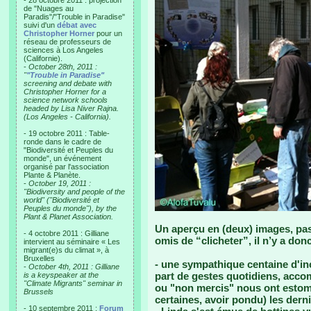
- 28 octobre 2011 : projection
de "Nuages au
Paradis"/"Trouble in Paradise"
suivi d'un
débat avec
Christopher Horner
pour un
réseau de professeurs de
sciences à Los Angeles
(Californie).
-
October 28th, 2011 :
"
"Trouble in Paradise"
screening and debate with
Christopher Horner for a
science network schools
headed by Lisa Niver Rajna.
(Los Angeles - California).
- 19 octobre 2011 : Table-
ronde dans le cadre de
"Biodiversité et Peuples du
monde", un événement
organisé par l'association
Plante & Planète.
-
October 19, 2011 :
"Biodiversity and people of the
world" ("Biodiversité et
Peuples du monde"), by the
Plant & Planet Association.
Un aperçu en (deux) images, pas
- 4 octobre 2011 : Gilliane
omis de “clicheter”, il n’y a don
intervient au séminaire « Les
migrant(e)s du climat », à
Bruxelles
- une sympathique centaine d'inc
-
October 4th, 2011 : Gilliane
part de gestes quotidiens, acco
is a keyspeaker at the
"Climate Migrants" seminar in
ou "non mercis" nous ont estoma
Brussels
certaines, avoir pondu) les derni
- 10 septembre 2011 :
Forum