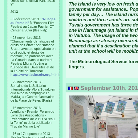
Unies sur le climat Paris 2015
The island is very low on fresh 
?"
government for assistance.. Popu
2013
family per day… The island nurs
children and three adults are s
- 8 décembre 2013 :
"Nuages
au Paradis"
à l'Ecopass Film
Tuvalu government has three desa
Festival au Japan Pacific ICT
one in Nanumaga (an island in t
Center à Suva (Iles Fidji)
in Vaitupu. The usage of the two
- 28 novembre 2013 :
Nanumaga are already overstretch
"Changements climatiques et
droits des états" par Natacha
planned that if a desalination pl
Bracq, avocate spécialisée en
unit at the school will be mobili
droit public et droits de
l'homme, en partenariat avec
La Cimade, dans le cadre du
The Meteorological Service fore
Festival Migrant'scène à
fingers.
l'Espace des Diversités et de
la Laïcité de Toulouse.
http://www.lacimade.org/minisites/migrantscene
- 22 novembre 2013 :
Semaine de la Solidarité
September 10th, 201
Internationale, Alofa Tuvalu en
duo avec la compagnie Le
Makila, au Centre d'animation
de la Place de Fêtes (Paris)
- 16 novembre 2013 :
Alterlibris - Premier Forum du
Livre des Associations -
Présentation de la BD "A l'eau,
la Terre" et de la publication
"Tuvalu Marine Life".
- 16 et 17 septembre 2013 :
Sea for Society, consultation