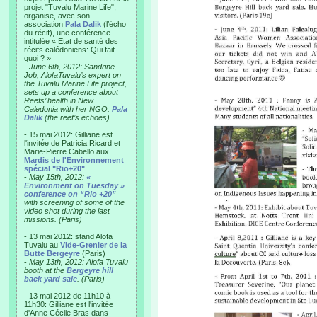
projet "Tuvalu Marine Life",
organise, avec son
association
Pala Dalik
(l’écho
du récif), une conférence
intitulée « Etat de santé des
récifs calédoniens: Qui fait
quoi ? »
-
June 6th, 2012: Sandrine
Job, AlofaTuvalu’s expert on
the Tuvalu Marine Life project,
sets up a conference about
Reefs’ health in New
Caledonia with her NGO:
Pala
Dalik
(the reef’s echoes).
- 15 mai 2012: Gilliane est
l'invitée de Patricia Ricard et
Marie-Pierre Cabello aux
Mardis de l'Environnement
spécial "Rio+20"
-
May 15th, 2012:
«
Environment on Tuesday »
conference on “Rio +20”
with screening of some of the
video shot during the last
missions. (Paris)
- 13 mai 2012: stand Alofa
Tuvalu au
Vide-Grenier de la
Butte Bergeyre
(Paris)
-
May 13th, 2012: Alofa Tuvalu
booth at the
Bergeyre hill
back yard sale
. (Paris)
- 13 mai 2012 de 11h10 à
11h30: Gilliane est l'invitée
d'Anne Cécile Bras dans