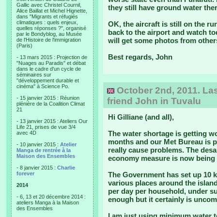
Gallic avec Christel Cournil,
they still have ground water the
Alice Baillat et Michel Hignette,
dans "Migrants et réfugiés
climatiques : quels enjeux,
OK, the aircraft is still on the r
quelles réponses ?", organisé
back to the airport and watch tod
par le Bondyblog, au Musée
will get some photos from others
de l'Histoire de l'immigration
(Paris)
Best regards, John
- 13 mars 2015 : Projection de
"Nuages au Paradis" et débat
dans le cadre d'un cycle de
séminaires sur
"développement durable et
cinéma" à Science Po.
October 2nd, 2011. Las
- 15 janvier 2015 : Réunion
friend John in Tuvalu
plénière de la Coalition Climat
21
Hi Gilliane (and all),
- 13 janvier 2015 : Ateliers Our
Life 21, prises de vue 3/4
The water shortage is getting wor
avec 4D
months and our Met Bureau is pr
- 10 janvier 2015 :
Atelier
really cause problems. The desal
Manga de rentrée à la
Maison des Ensembles
economy measure is now being 
- 8 janvier 2015 :
Charlie
forever
The Government has set up 10 kil
various places around the island
2014
per day per household, under su
- 6, 13 et 20 décembre 2014 :
enough but it certainly is uncom
ateliers Manga à la Maison
des Ensembles
I am just using minimum water t