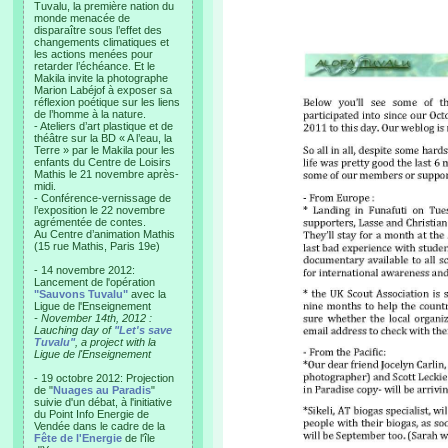
Tuvalu, la première nation du
monde menacée de
disparaître sous l’effet des
changements climatiques et
les actions menées pour
retarder l’échéance. Et le
Makila invite la photographe
Marion Labéjof à exposer sa
réflexion poétique sur les liens
de l’homme à la nature.
- Ateliers d’art plastique et de
théâtre sur la BD « A l’eau, la
Terre » par le Makila pour les
enfants du Centre de Loisirs
Mathis le 21 novembre après-
midi.
- Conférence-vernissage de
l’exposition le 22 novembre
agrémentée de contes.
Au Centre d’animation Mathis
(15 rue Mathis, Paris 19e)
- 14 novembre 2012:
Lancement de l'opération
"Sauvons Tuvalu"
avec la
Ligue de l'Enseignement
- November 14th, 2012 :
Lauching day of
"Let's save
Tuvalu"
, a project with la
Ligue de l'Enseignement
- 19 octobre 2012: Projection
de "
Nuages au Paradis
"
suivie d'un débat, à l'initiative
du Point Info Energie de
Vendée dans le cadre de la
Fête de l'Energie
de l'île