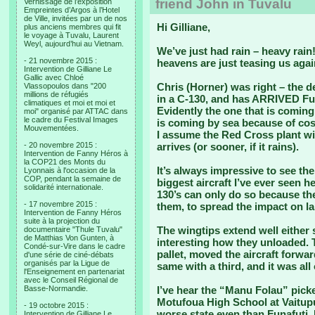
friend John in Tuvalu
Vernissage de l’exposition
Empreintes d’Argos à l’Hotel
de Ville, invitées par un de nos
Hi Gilliane,
plus anciens membres qui fit
le voyage à Tuvalu, Laurent
Weyl, aujourd’hui au Vietnam.
We’ve just had rain – heavy rain!
- 21 novembre 2015 :
heavens are just teasing us agai
Intervention de Gilliane Le
Gallic avec Chloé
Chris (Horner) was right – the d
Vlassopoulos dans "200
millions de réfugiés
in a C-130, and has ARRIVED Fun
climatiques et moi et moi et
Evidently the one that is coming 
moi" organisé par ATTAC dans
le cadre du Festival Images
is coming by sea because of cost
Mouvementées.
I assume the Red Cross plant wi
- 20 novembre 2015 :
arrives (or sooner, if it rains).
Intervention de Fanny Héros à
la COP21 des Monts du
It’s always impressive to see the
Lyonnais à l'occasion de la
COP, pendant la semaine de
biggest aircraft I’ve ever seen h
solidarité internationale.
130’s can only do so because th
- 17 novembre 2015 :
them, to spread the impact on l
Intervention de Fanny Héros
suite à la projection du
The wingtips extend well either 
documentaire "Thule Tuvalu"
de Matthias Von Gunten, à
interesting how they unloaded. 
Condé-sur-Vire dans le cadre
pallet, moved the aircraft forwa
d'une série de ciné-débats
organisés par la Ligue de
same with a third, and it was all
l'Enseignement en partenariat
avec le Conseil Régional de
Basse-Normandie.
I’ve hear the “Manu Folau” picke
Motufoua High School at Vaitupu
- 19 octobre 2015 :
worse state even than Funafuti. 
Intervention de Gilliane Le