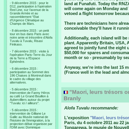
- 9 décembre 2015 : pour le
land at Funafuti. Today the RNZAF
D12, participation à l’opération
will come again on Monday and 
Red Line, sur l’avenue de la
vetoed a flight tomorrow becaus
Grande Armée et au
rassemblement “Etat
d’Urgence Climatique au
There are technicians here alrea
Champs de Mars.
conceivable they'll have it runni
- 8 décembre 2015 : un petit
tour en bus dans Paris avec
Additionally, each island will b
notre amie et trésorière d’Alofa
Tuvalu à Tuvalu, Risasi
plant. Apparently Britain, USA,
Finikaso.
agreed to jointly fund the eight 
- 7 décembre 2015 : visite à
$50,000 for spares and consumab
l’opération Paris-Terre du Jour
month or so - presumably by se
de la Terre a l’Espace
Ephémère.
Anyway, we're into the last 15 
- 6 décembre 2015 :
(France well in the lead and alm
participation au Sommet des
196 Chaises à Montreuil dans
le cadre du village des
alternatives.
- 5 décembre 2015 :
"Maori, leurs trésors 
Intervention de Fanny Héros
au café Le Grand Bouillon à
Branly
Aubervilliers autour du projet
"Tuvalu: ici / ailleurs".
Alofa Tuvalu recommande:
- 5 décembre 2015 :
intervention de Gilliane Le
Gallic au Musée national de
L'exposition
"Maori, leurs tréso
l’histoire de l’immigration, à la
Paris, du 4 octobre 2011 au 22 j
projection-débat organisee par
Tongarewa, le musée de Nouvell
l’OIM avec Dominique