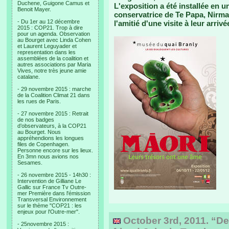
Duchene, Guigone Camus et
L'exposition a été installée en u
Benoit Mayer.
conservatrice de Te Papa, Nirmal
- Du 1er au 12 décembre
l'amitié d'une visite à leur arrivé
2015 : COP21. Trop à dire
pour un agenda. Observation
au Bourget avec Linda Cohen
et Laurent Leguyader et
representation dans les
assemblées de la coalition et
autres associations par Maria
Vives, notre très jeune amie
catalane.
- 29 novembre 2015 : marche
de la Coalition Climat 21 dans
les rues de Paris.
- 27 novembre 2015 : Retrait
de nos badges
d’observateurs, à la COP21
au Bourget. Nous
appréhendions les longues
files de Copenhagen.
Personne encore sur les lieux.
En 3mn nous avions nos
Sesames.
- 26 novembre 2015 - 14h30 :
Intervention de Gilliane Le
Gallic sur France Tv Outre-
mer Première dans l'émission
Transversal Environnement
sur le thème "COP21 : les
enjeux pour l'Outre-mer".
October 3rd, 2011. “De
- 25novembre 2015 :