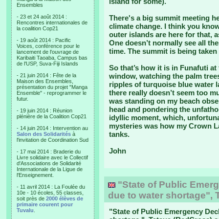
island for some).
Ensembles
- 23 et 24 août 2014 :
There's a big summit meeting h
Rencontres internationales de
climate change. I think you know
la coalition Cop21
outer islands are here for that, 
- 19 août 2014 : Pacific
One doesn’t normally see all th
Voices, conférence pour le
time. The summit is being taken 
lancement de l'ouvrage de
Karibaiti Taoaba, Campus bas
de l'USP, Suva-Fiji Islands
So that’s how it is in Funafuti 
window, watching the palm trees
- 21 juin 2014 : Fête de la
Maison des Ensembles,
ripples of turquoise blue water 
présentation du projet "Manga
there really doesn’t seem too m
Ensemble" - reprogrammer le
futur.
was standing on my beach observ
head and pondering the unfathom
- 19 juin 2014 : Réunion
plénière de la Coalition Cop21
idyllic moment, which, unfortuna
mysteries was how my Crown Lag
- 14 juin 2014 : Intervention au
tanks.
Salon des Solidarités
à
l'invitation de Coordination Sud
John
- 17 mai 2014 : Braderie du
Livre solidaire avec le Collectif
d'Associations de Solidarité
Internationale de la Ligue de
l'Enseignement.
"State of Public Emerg
- 11 avril 2014 : La Foulée du
10e - 10 écoles, 55 classes,
due to water shortage", 
soit près de
2000 élèves de
primaire courent pour
Tuvalu
.
"
State of Public Emergency Decl