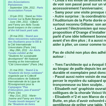
- Linda s'est émue de bottines v
des Associations
de voir son passé posé sur un vi
Parisiennes
-
September 10th, 2011 :
Paris
accessoirement l'anniversaire;
Association Forum
- Samy pour une visite presque
- Autre surprise : la coordinatri
- 19 juin 2011 : Stand au
Vide-
Grenier
sur la Butte Bergeyre
l’Auditorium de la Porte dorée où
-
June 19th, 2011 : Gilliane
surtout reconnu Gilliane: son an
and Fanny are Alofa Tuvalu
booth keepers in the context
- Laurent l’électronicien qui nou
of
the hill back yard sale
.
proposition d’Orange d’installer
parlé d’une idée tellement bonne
- 28 mai 2011 :
Stand aux
4ème rencontres nationales
avant d’en dire plus ; il a auss
des étudiants pour le DD
à
aider à plier, un coeur comme to
la Cité Internationale
Universitaire (Paris 14e)
-
May 28th, 2011 :
An Alofa
Pas de cliché non plus des adhér
Tuvalu exhibit
at the
“Students for sustainable
autour :
development” 4th National
meeting at the International
- Yves l'architecte qui a évoqué 
“Cité Universitaire” (Paris 14e)
au biogaz de paille depuis les a
- 21 mai 2011 :
Stand à la
durable et exemplaire peut donc a
"braderie de livres solidaire"
organisée par le Collectif
- Passé aussi notre voisin de ma
d'Associations de Solidarité
percer le mystère du salopard q
Internationale de la Ligue de
tronçonneuse ou bien sculpte..
l'Enseignement pour la
Campagne "Pas
- Elisabeth not' graphiste ouvra
d'éducation, pas d'avenir
"
collègues de la chorale Voixci-Vo
(Paris 13e)
-
May 21st, 2011 : Marie-
- Elisabeth n°2 et son Marco de 
Jeanne and Fanny are
Alofa
Butte, en plus d’avoir exhonéré 
Tuvalu booth keepers"
at
the
"Braderie de livres
gentillesse de prêter une table. T