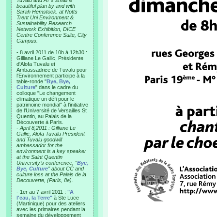
Tuvalu and AT’s small is
beautiful plan by and with
Sarah Hemstock. at Notts
Trent Uni Environment &
Sustainability Research
Network Exhibition, DICE
Centre Conference Suite, City
Campus.
- 8 avril 2011 de 10h à 12h30 :
Gilliane Le Gallic, Présidente
d'Alofa Tuvalu et
Ambassadrice de Tuvalu pour
l'Environnement participe à la
table-ronde "
Bye, Bye,
Culture
" dans le cadre du
colloque "Le changement
climatique un défi pour le
patrimoine mondial" à l'initiative
de l'Université de Versailles St
Quentin, au Palais de la
Découverte à Paris.
-
April 8,2011 : Gilliane Le
Gallic, Alofa Tuvalu President
and Tuvalu goodwill
ambassador for the
environment is a key speaker
at the Saint Quentin
University’s conference, "
Bye,
Bye, Culture
" about CC and
culture loss at the Palais de la
Decouverte, (Paris, 8e).
- 1er au 7 avril 2011 :
"A
l'eau, la Terre"
à Ste Luce
(Martinique) pour des ateliers
avec les primaires pendant la
semaine du développement