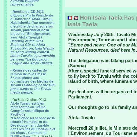
Funafuti Kaupule
representative.
- Remise du CD 2013
d'Ecolozik* à la Présidente
Hon Isaia Taeia has
d'Honneur d'Alofa Tuvalu,
Nala Ielemia. (*un concours
Isaia Taeia
d'écriture de chansons sur
Tuvalu, partenariat de la
Ligue de l'Enseignement
Wednesday July 20th, Tuvalu Min
avec Alofa Tuvalu) /
Environment, Tourism and Labour
Handing of the 2013
“
Some bad news. One of our Minis
Ecolozik CD* to Alofa
Tuvalu Patron, Nala Ielemia
Natural Resources, died here in
*(a song writing contest
about Tuvalu, a partnership
between The Education
The delegation was taking part i
League and Alofa Tuvalu).
(Samoa).
After a special funeral service 
- Remise des cartes de
l'Union de la la Presse
to fly back to Tuvalu with the co
Francophone aux
island of birth, where funerals w
journalistes des Médias de
Tuvalu /
Handing of the UPF
press cards to the Tuvalu
By elections will be organized f
media people.
Parliament.
- Du 8 au 12 juillet, 2013:
Alofa Tuvalu est bien
Our thoughts go to his family an
représentée au 12ème
Congrès scientifique du
Pacifique
Alofa Tuvalu
"La science au service de la
sécurité humaine et du
Développement durable
Mercredi 20 juillet, le Ministre
dans les îles du Pacifique et
l'Environnement, du Tourisme et 
les côtes", Campus de
l'USP à Suva
/
From 8 to 12