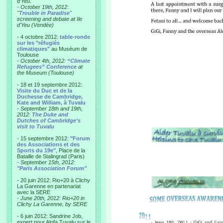
d'Yeu.
- October 19th, 2012:
"
Trouble in Paradise
"
screening and debate at Ile
d'Yeu (Vendée)
- 4 octobre 2012:
table-ronde
sur les "réfugiés
climatiques"
au Muséum de
Toulouse
-
October 4th, 2012:
“Climate
Refugees” Conference
at
the Museum (Toulouse)
- 18 et 19 septembre 2012:
Visite du Duc et de la
Duchesse de Cambridge,
Kate and William, à Tuvalu
-
September 18th and 19th,
2012:
The Duke and
Dutches of Cambridge's
visit to Tuvalu
- 15 septembre 2012:
"Forum
des Associations et des
Sports du 19e"
, Place de la
Bataille de Stalingrad (Paris)
-
September 15th, 2012:
"Paris Association Forum"
- 20 juin 2012: Rio+20 à Clichy
La Garenne en partenariat
avec la SERE
-
June 20th, 2012: Rio+20 in
Clichy La Garenne, by SERE
- 6 juin 2012: Sandrine Job,
expert pour Alofa Tuvalu sur le