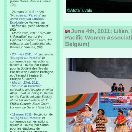
(Porte Doree Palace in Paris
12e).
- 26 mars 2011 à 14h30 :
"
Nuages au Paradis
" au
3eme
Festival Cinéma
Ecologie
de Vanves, au
Théâtre du Lycée Michelet
(92)
June 4th, 2011: Lilian, 
-
March 26th, 2011 : "Trouble
Pacific Women Associati
in Paradise" part of the
Cinéma Ecologie Festival 3rd
Belgium)
edition, at the Lycée Michelet
theater in Vanves, (92)
-
23 mars 2011
: Projection de
"
Nuages au Paradis
" et
conférence sur les actions
d'Alofa à Tuvalu, par Sarah
pour la Société des Iles du
Pacifique de Grande Bretagne
et d'Ireland à l'église St
Philippe à Londres.
-
March, 23rd, 2011
:
"
Trouble in Paradise
"
screening and lecture on what
Alofa Tuvalu is doing in Tuvalu,
for the Pacific Islands Society
of the UK and Ireland at St
Philips Church, Earls Court,
London, by Sarah Hemstock
-
11 mars 2011
: Projection de
"
Nuages au Paradis
" et
conférence sur les actions
d'Alofa à Tuvalu, par Sarah
pour les étudiants de