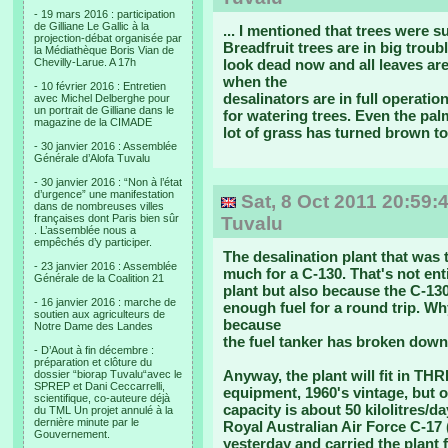
- 19 mars 2016 : participation
de Gilliane Le Gallic à la
... I mentioned that trees were s
projection-débat organisée par
Breadfruit trees are in big troub
la Médiathèque Boris Vian de
Chevilly-Larue. A 17h
look dead now and all leaves are 
when the
- 10 février 2016 : Entretien
desalinators are in full operation
avec Michel Delberghe pour
un portrait de Gilliane dans le
for watering trees. Even the pal
magazine de la CIMADE
lot of grass has turned brown to
- 30 janvier 2016 : Assemblée
Générale d’Alofa Tuvalu
- 30 janvier 2016 : “Non à l’état
d’urgence” une manifestation
Sat, 8 Oct 2011 20:59:4
dans de nombreuses villes
françaises dont Paris bien sûr
Tuvalu
. L’assemblée nous a
empêchés d’y participer.
The desalination plant that was 
- 23 janvier 2016 : Assemblée
much for a C-130. That's not ent
Générale de la Coalition 21
plant but also because the C-130 
- 16 janvier 2016 : marche de
enough fuel for a round trip. Why
soutien aux agriculteurs de
because
Notre Dame des Landes
the fuel tanker has broken down
- D’Aout à fin décembre :
préparation et clôture du
Anyway, the plant will fit in THR
dossier “biorap Tuvalu“avec le
SPREP et Dani Ceccarrelli,
equipment, 1960's vintage, but o
scientifique, co-auteure déjà
capacity is about 50 kilolitres/da
du TML Un projet annulé à la
dernière minute par le
Royal Australian Air Force C-17 
Gouvernement.
yesterday and carried the plant 