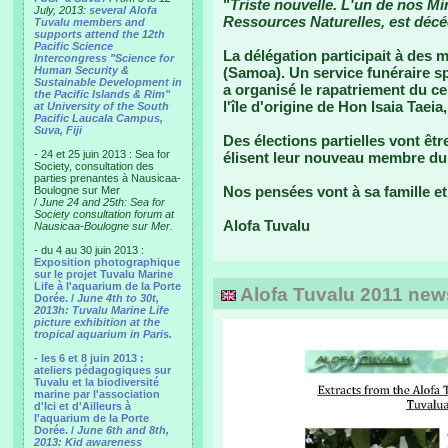
"
Triste nouvelle. L'un de nos Min
July, 2013:
several Alofa
Ressources Naturelles, est décéd
Tuvalu members and
supports attend the 12th
Pacific Science
La délégation participait à des 
Intercongress "Science for
Human Security &
(Samoa). Un service funéraire sp
Sustainable Development in
a organisé le rapatriement du cer
the Pacific Islands & Rim"
l'île d'origine de Hon Isaia Taeia,
at University of the South
Pacific Laucala Campus,
Suva, Fiji
Des élections partielles vont êt
- 24 et 25 juin 2013 : Sea for
élisent leur nouveau membre du
Society, consultation des
parties prenantes à Nausicaa-
Nos pensées vont à sa famille et
Boulogne sur Mer
/
June 24 and 25th: Sea for
Society consultation forum at
Alofa Tuvalu
Nausicaa-Boulogne sur Mer.
- du 4 au 30 juin 2013 :
Exposition photographique
sur le projet Tuvalu Marine
Life à l'aquarium de la Porte
Alofa Tuvalu 2011 newsl
Dorée. /
June 4th to 30t,
2013h: Tuvalu Marine Life
picture exhibition at the
tropical aquarium in Paris.
- les 6 et 8 juin 2013 :
ateliers pédagogiques sur
Tuvalu et la biodiversité
marine par l'association
d'Ici et d'Ailleurs à
l'aquarium de la Porte
Dorée. /
June 6th and 8th,
2013: Kid awareness