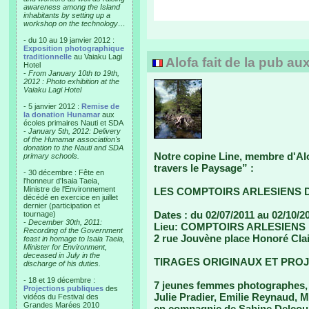
awareness among the Island
inhabitants by setting up a
workshop on the technology…
- du 10 au 19 janvier 2012 :
Exposition photographique
traditionnelle
au Vaiaku Lagi
Alofa fait de la pub au
Hotel
-
From January 10th to 19th,
2012 : Photo exhibition at the
Vaiaku Lagi Hotel
- 5 janvier 2012 :
Remise de
la donation Hunamar
aux
écoles primaires Nauti et SDA
-
January 5th, 2012: Delivery
of the Hunamar association's
donation to the Nauti and SDA
Notre copine Line, membre d'Alo
primary schools.
travers le Paysage” :
- 30 décembre : Fête en
l'honneur d'Isaia Taeia,
Ministre de l'Environnement
LES COMPTOIRS ARLESIENS 
décédé en exercice en juillet
dernier (participation et
Dates : du 02/07/2011 au 02/10/2
tournage)
-
December 30th, 2011:
Lieu: COMPTOIRS ARLESIENS
Recording of the Government
2 rue Jouvène place Honoré Clai
feast in homage to Isaia Taeia,
Minister for Environment,
deceased in July in the
TIRAGES ORIGINAUX ET PROJ
discharge of his duties.
- 18 et 19 décembre :
7 jeunes femmes photographes, 
Projections publiques
des
Julie Pradier, Emilie Reynaud, M
vidéos du Festival des
Grandes Marées 2010
en compagnie de Sabine Delcou