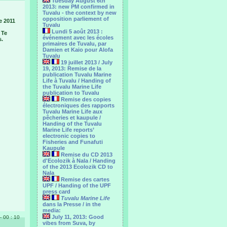
Tuesday August 6th
2013: new PM confirmed in
Tuvalu - the context by new
opposition parliement of
e 2011
Tuvalu
Lundi 5 août 2013 :
 Te
événement avec les écoles
s.
primaires de Tuvalu, par
Damien et Kaio pour Alofa
Tuvalu
19 juillet 2013 / July
19, 2013: Remise de la
publication Tuvalu Marine
Life à Tuvalu / Handing of
the Tuvalu Marine Life
publication to Tuvalu
Remise des copies
électroniques des rapports
Tuvalu Marine Life aux
pêcheries et kaupule /
Handing of the Tuvalu
Marine Life reports’
electronic copies to
Fisheries and Funafuti
Kaupule
Remise du CD 2013
d'Ecolozik à Nala / Handing
of the 2013 Ecolozik CD to
Nala
Remise des cartes
UPF / Handing of the UPF
press card
Tuvalu Marine Life
dans la Presse / in the
media:
July 11, 2013: Good
 - 00 : 10
vibes from Suva, by