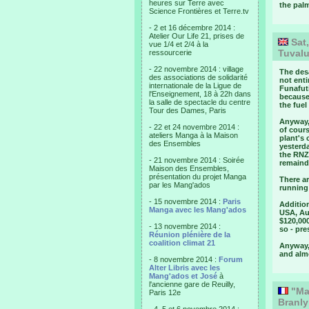
heures sur Terre avec
the palm
Science Frontières et Terre.tv
- 2 et 16 décembre 2014 :
Atelier Our Life 21, prises de
Sat,
vue 1/4 et 2/4 à la
Tuval
ressourcerie
- 22 novembre 2014 : village
The desa
des associations de solidarité
not enti
internationale de la Ligue de
Funafuti
l'Enseignement, 18 à 22h dans
becaus
la salle de spectacle du centre
the fue
Tour des Dames, Paris
Anyway, 
- 22 et 24 novembre 2014 :
of cours
ateliers Manga à la Maison
plant's 
des Ensembles
yesterda
the RNZA
- 21 novembre 2014 : Soirée
remaind
Maison des Ensembles,
présentation du projet Manga
There ar
par les Mang'ados
running
- 15 novembre 2014 :
Paris
Addition
Manga avec les Mang'ados
USA, Aus
$120,00
- 13 novembre 2014 :
so - pr
Réunion plénière de la
coalition climat 21
Anyway, 
and almo
- 8 novembre 2014 :
Forum
Alter Libris avec les
Mang'ados et José
à
l'ancienne gare de Reuilly,
"Mao
Paris 12e
Branly