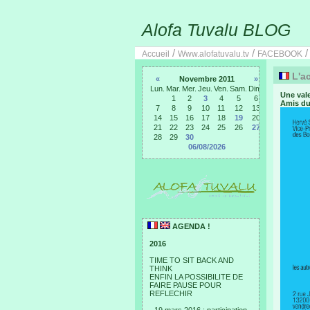
Alofa Tuvalu BLOG
/
/
Accueil
Www.alofatuvalu.tv
FACEBOOK
L'ac
«
Novembre 2011
»
Lun.
Mar.
Mer.
Jeu.
Ven.
Sam.
Dim.
Une vale
1
2
3
4
5
6
Amis du
7
8
9
10
11
12
13
14
15
16
17
18
19
20
21
22
23
24
25
26
27
28
29
30
06/08/2026
AGENDA !
2016
TIME TO SIT BACK AND
THINK
ENFIN LA POSSIBILITE DE
FAIRE PAUSE POUR
REFLECHIR