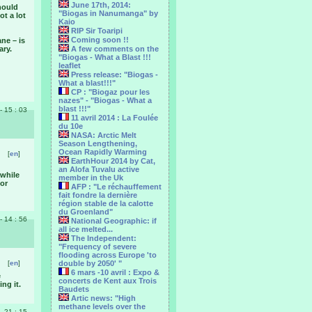
June 17th, 2014:
hould
"Biogas in Nanumanga" by
ot a lot
Kaio
RIP Sir Toaripi
Coming soon !!
ane – is
ary.
A few comments on the
"Biogas - What a Blast !!!
leaflet
Press release: "Biogas -
What a blast!!!"
CP : "Biogaz pour les
nazes" - "Biogas - What a
blast !!!"
 - 15 : 03
11 avril 2014 : La Foulée
du 10e
NASA: Arctic Melt
Season Lengthening,
Ocean Rapidly Warming
[
en
]
EarthHour 2014 by Cat,
an Alofa Tuvalu active
 while
member in the Uk
for
AFP : "Le réchauffement
fait fondre la dernière
région stable de la calotte
du Groenland"
 - 14 : 56
National Geographic: if
all ice melted...
The Independent:
"Frequency of severe
flooding across Europe 'to
[
en
]
double by 2050' "
6 mars -10 avril : Expo &
e
concerts de Kent aux Trois
ng it.
Baudets
Artic news: "High
methane levels over the
 - 21 : 15