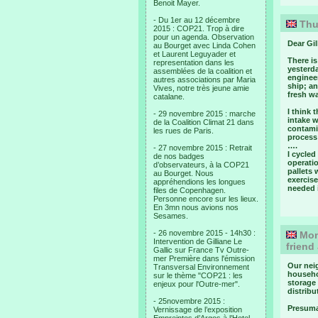
Benoit Mayer.
- Du 1er au 12 décembre
Thur
2015 : COP21. Trop à dire
pour un agenda. Observation
Dear Gil
au Bourget avec Linda Cohen
et Laurent Leguyader et
There is
representation dans les
yesterda
assemblées de la coalition et
engineer
autres associations par Maria
ship; an
Vives, notre très jeune amie
fresh w
catalane.
I think 
- 29 novembre 2015 : marche
intake w
de la Coalition Climat 21 dans
contamin
les rues de Paris.
process 
….
- 27 novembre 2015 : Retrait
I cycled
de nos badges
operati
d’observateurs, à la COP21
pallets 
au Bourget. Nous
exercise
appréhendions les longues
needed i
files de Copenhagen.
Personne encore sur les lieux.
En 3mn nous avions nos
Sesames.
- 26 novembre 2015 - 14h30 :
Mon.
Intervention de Gilliane Le
friend
Gallic sur France Tv Outre-
mer Première dans l'émission
Our neig
Transversal Environnement
househo
sur le thème "COP21 : les
storage 
enjeux pour l'Outre-mer".
distribu
- 25novembre 2015 :
Presuma
Vernissage de l’exposition