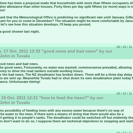
 there has been a proposal made that households with more than fifteen occupants s
gher allowance than other houses. Forty litres per day split fifteen (or more) ways is n
son!
eard that the Meteorological Office is predicting no significant rain until January. Gilli
rtant for you to come in December? The situation might be more comfortable by Janu
et’s see how this situation develops. I’ll keep you posted.
a good shower last night.
18 / 10 / 11
 17 Oct. 2011 13:33 "good news and bad news" by our
 John in Tuvalu
good news and bad news.
, the good news. Fortunately, no water was wasted; commonsense prevailed, allowing
Army to drive the road tankers outside working hours.
 the bad news. The NZ desalinator has broken down. There will be a three day delay
ts are sent up. Meanwhile Tuvalu had to shut down its own desalination plant today 
ance. Unfortunate timing!
18 / 10 / 11
 15 Oct. 2011 12:21 "how to feed the trees?" by our
 John in Tuvalu
no possibility of feeding trees with any excess water because there’s no way of
the water to the trees. If there were a means of doing that there would also be a
 getting it to people’s tanks. The desalinator could be switched off but evidently th
s don’t want to do so. I suppose there are technical objections to stopping and starti
16 / 10 / 11