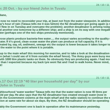
24 / 10 / 11
. 20 Oct. - by our friend John in Tuvalu
liane,
 now no need to reconsider your trip, at least not from the water viewpoint. In additi
y’s hour of rain (Tataua tells me it was 52mm) the NZ desalinator got going again (a 
 flew in on Tuesday and overcame the problem); another desalinator is arriving toda
d another one tomorrow by a different ship; and a ship is on its way with one megalit
ater (perhaps one of the two ships previously mentioned).
those plants produce bacteria-free water…. the output varies according to the quality 
ater. If it’s good, clean ocean water the plant can produce at full capacity. If it is
ated by, say, oil, sediment, sewage etc the output is lower because it takes longer t
the water to the point where it is potable.
 up to the main wharf this morning for exercise, and to take a look at the desalination
on (what I could see of it from outside the wharf fence). The Army guys were busy m
with 1000 litre plastic tanks on them. So obviously they are producing again. I had mo
 than I expected because my back tyre went flat and I had to walk home. Never mind, 
t!
21 / 10 / 11
17 Oct 22:19 "40 liter per household per day" by our
 John in Tuvalu
hbourhood ‘water warden’ Tataua tells me that the water ration is now 40 litres per
ld per day. He also says that the NZ desalinator has created enough water (now in
in the Government cisterns at the main wharf and the radio station) to continue the 
tion at same rate for about six days. By then, the NZ desalinator should be operating 
bly the Government one is back in operation after its maintenance yesterday.