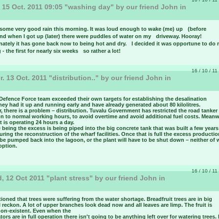
 15 Oct. 2011 09:05 "washing day" by our friend John in
u
some very good rain this morning. It was loud enough to wake (me) up (before
nd when I got up (later) there were puddles of water on my driveway. Hooray!
nately it has gone back now to being hot and dry. I decided it was opportune to do
- the first for nearly six weeks so rather a lot!
16 / 10 / 11
. 13 Oct. 2011 "distribution.." by our friend John in
u
Defence Force team exceeded their own targets for establishing the desalination
hey had it up and running early and have already generated about 80 kilolitres.
 there is a problem – distribution. Tuvalu Government has restricted the road tanker
on to normal working hours, to avoid overtime and avoid additional fuel costs. Meanw
t is operating 24 hours a day.
 being the excess is being piped into the big concrete tank that was built a few year
ring the reconstruction of the wharf facilities. Once that is full the excess productio
be pumped back into the lagoon, or the plant will have to be shut down – neither of 
option.
16 / 10 / 11
 12 Oct 2011 "plant stress" by our friend John in
u
ntioned that trees were suffering from the water shortage. Breadfruit trees are in big
I reckon. A lot of upper branches look dead now and all leaves are limp. The fruit is
non-existent. Even when the
tors are in full operation there isn't going to be anything left over for watering trees.