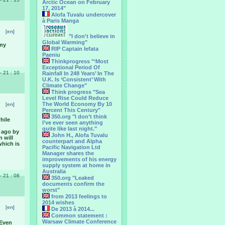
Arctic Ocean on February
17, 2014"
Alofa Tuvalu undercover
à Paris Manga
[
en
]
"I don't believe in
Global Warming"
 my
RIP Captain Iefata
Paeniu
Thinkprogress "‘Most
Exceptional Period Of
 - 21 : 10
Rainfall In 248 Years’ In The
U.K. Is ‘Consistent’ With
Climate Change"
Think progress "Sea
Level Rise Could Reduce
The World Economy By 10
[
en
]
Percent This Century"
350.org "I don’t think
hile
I’ve ever seen anything
quite like last night."
s ago by
John H., Alofa Tuvalu
n will
counterpart and Alpha
which is
Pacific Navigation Ltd
Manager shares the
improvements of his energy
supply system at home in
Australia
 - 21 : 08
350.org "Leaked
documents confirm the
worst"
from 2013 feelings to
2014 wishes
[
en
]
De 2013 à 2014...
Common statement :
Warsaw Climate Conference
 Even