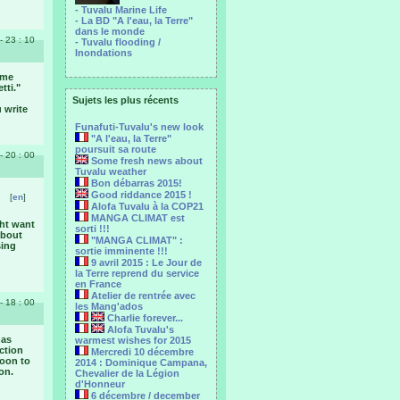
- Tuvalu Marine Life
- La BD "A l'eau, la Terre"
dans le monde
 - 23 : 10
- Tuvalu flooding /
Inondations
ome
tti."
Sujets les plus récents
 write
Funafuti-Tuvalu's new look
"A l'eau, la Terre"
poursuit sa route
 - 20 : 00
Some fresh news about
Tuvalu weather
Bon débarras 2015!
Good riddance 2015 !
[
en
]
Alofa Tuvalu à la COP21
MANGA CLIMAT est
ght want
sorti !!!
about
"MANGA CLIMAT" :
sing
sortie imminente !!!
9 avril 2015 : Le Jour de
la Terre reprend du service
en France
Atelier de rentrée avec
 - 18 : 00
les Mang'ados
Charlie forever...
Alofa Tuvalu's
has
warmest wishes for 2015
ction
Mercredi 10 décembre
soon to
2014 : Dominique Campana,
on.
Chevalier de la Légion
d'Honneur
6 décembre / december