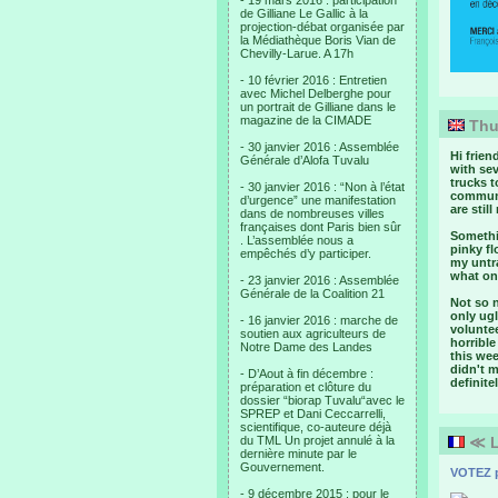
- 19 mars 2016 : participation
de Gilliane Le Gallic à la
projection-débat organisée par
la Médiathèque Boris Vian de
Chevilly-Larue. A 17h
- 10 février 2016 : Entretien
avec Michel Delberghe pour
un portrait de Gilliane dans le
magazine de la CIMADE
Thur
- 30 janvier 2016 : Assemblée
Hi frien
Générale d’Alofa Tuvalu
with sev
trucks t
- 30 janvier 2016 : “Non à l’état
communa
d’urgence” une manifestation
are stil
dans de nombreuses villes
françaises dont Paris bien sûr
Somethin
. L’assemblée nous a
pinky fl
empêchés d’y participer.
my untra
what one
- 23 janvier 2016 : Assemblée
Générale de la Coalition 21
Not so n
only ugl
- 16 janvier 2016 : marche de
volunte
soutien aux agriculteurs de
horrible
Notre Dame des Landes
this we
didn't m
- D’Aout à fin décembre :
definite
préparation et clôture du
dossier “biorap Tuvalu“avec le
SPREP et Dani Ceccarrelli,
scientifique, co-auteure déjà
du TML Un projet annulé à la
≪ L
dernière minute par le
Gouvernement.
VOTEZ p
- 9 décembre 2015 : pour le