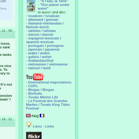
-
"A l'eau, la Terre"
-
"Our planet under
water"
et aussi / and also :
-
tuvaluen / tuvaluan
-
allemand / german
-
flamand-néerlandais /
flemish-dutch
 - 21 : 08
-
tahitien / tahitian
-
danois / danish
-
espagnol-mexicain /
spanish-mexican
 issue,
-
portugais / portugese
o tank
-
japonais / japanese
-
arabe / arabic
e tanks
-
gallois / welsh
-
thaïlandais/thaï
-
vietnamien / vietnamese
he nice
-
tamoul / tamil
s. To
rary to
-
International negociations
It's not
- COPs
a
-
Biogaz / Biogas
-
Biofuels
 session
-
Tuvalu Marine Life
team' I
-
Le Festival des Grandes
Marées / Tuvalu King Tides
Festival
FAQ
 - 19 : 21
Liens - Links