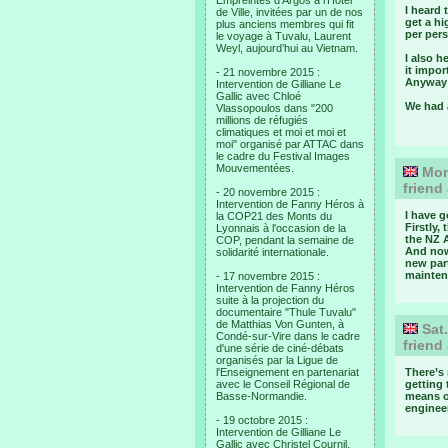
Empreintes d’Argos à l’Hotel
I heard
de Ville, invitées par un de nos
get a hi
plus anciens membres qui fit
per per
le voyage à Tuvalu, Laurent
Weyl, aujourd’hui au Vietnam.
I also h
it impo
- 21 novembre 2015 :
Anyway l
Intervention de Gilliane Le
Gallic avec Chloé
We had 
Vlassopoulos dans "200
millions de réfugiés
climatiques et moi et moi et
moi" organisé par ATTAC dans
le cadre du Festival Images
Mouvementées.
Mon.
friend
- 20 novembre 2015 :
Intervention de Fanny Héros à
I have 
la COP21 des Monts du
Firstly
Lyonnais à l'occasion de la
the NZ 
COP, pendant la semaine de
And now
solidarité internationale.
new par
mainten
- 17 novembre 2015 :
Intervention de Fanny Héros
suite à la projection du
documentaire "Thule Tuvalu"
de Matthias Von Gunten, à
Sat.
Condé-sur-Vire dans le cadre
friend
d'une série de ciné-débats
organisés par la Ligue de
l'Enseignement en partenariat
There’s 
avec le Conseil Régional de
getting 
Basse-Normandie.
means of
engineer
- 19 octobre 2015 :
Intervention de Gilliane Le
Gallic avec Christel Cournil,