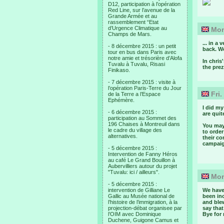
D12, participation à l’opération
Red Line, sur l’avenue de la
Grande Armée et au
rassemblement “Etat
d’Urgence Climatique au
Mon.
Champs de Mars.
... in a
- 8 décembre 2015 : un petit
back. We
tour en bus dans Paris avec
notre amie et trésorière d’Alofa
In chris
Tuvalu à Tuvalu, Risasi
the prez
Finikaso.
- 7 décembre 2015 : visite à
l’opération Paris-Terre du Jour
Fri.
de la Terre a l’Espace
Ephémère.
I did my
- 6 décembre 2015 :
are quit
participation au Sommet des
196 Chaises à Montreuil dans
You may 
le cadre du village des
to order
alternatives.
their c
campaign
- 5 décembre 2015 :
Intervention de Fanny Héros
au café Le Grand Bouillon à
Aubervilliers autour du projet
"Tuvalu: ici / ailleurs".
Mon.
- 5 décembre 2015 :
intervention de Gilliane Le
We have
Gallic au Musée national de
been inc
l’histoire de l’immigration, à la
and blew
projection-débat organisee par
say that
l’OIM avec Dominique
Bye for
Duchene, Guigone Camus et