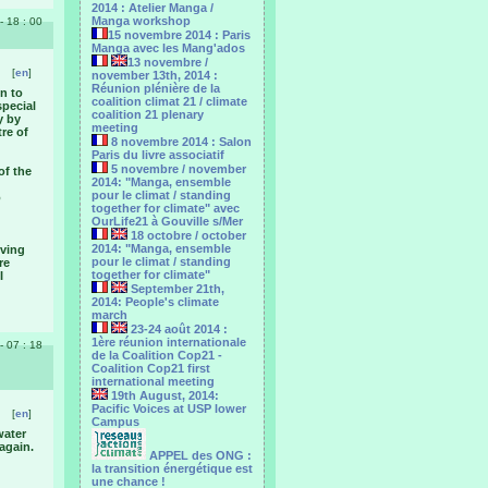
2014 : Atelier Manga /
Manga workshop
 - 18 : 00
15 novembre 2014 : Paris
Manga avec les Mang'ados
13 novembre /
[
en
]
november 13th, 2014 :
Réunion plénière de la
on to
coalition climat 21 / climate
special
coalition 21 plenary
y by
meeting
re of
8 novembre 2014 : Salon
Paris du livre associatif
5 novembre / november
of the
2014: "Manga, ensemble
pour le climat / standing
o
together for climate" avec
OurLife21 à Gouville s/Mer
18 octobre / october
2014: "Manga, ensemble
oving
pour le ‎climat / standing
re
together for climate"
I
September 21th,
2014: People's climate
march
23-24 août 2014 :
1ère réunion internationale
 - 07 : 18
de la Coalition Cop21 -
Coalition Cop21 first
international meeting
19th August, 2014:
Pacific Voices at USP lower
[
en
]
Campus
water
again.
APPEL des ONG :
la transition énergétique est
une chance !