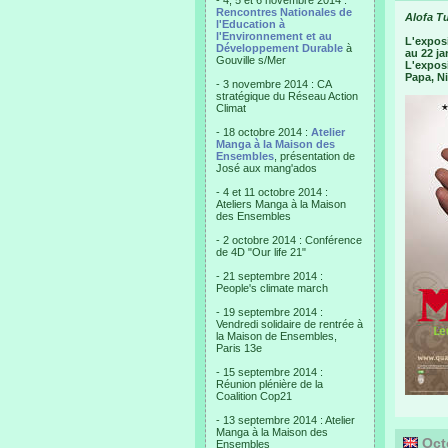
- 4, 5 et 6 novembre 2014 :
Rencontres Nationales de
Alofa T
l'Education à
l'Environnement et au
L'expos
Développement Durable
à
au 22 ja
Gouville s/Mer
L'exposi
Papa, Ni
- 3 novembre 2014 : CA
stratégique du Réseau Action
Climat
- 18 octobre 2014 :
Atelier
Manga à la Maison des
Ensembles
, présentation de
José aux mang'ados
- 4 et 11 octobre 2014 :
Ateliers Manga à la Maison
des Ensembles
- 2 octobre 2014 : Conférence
de 4D "Our life 21"
- 21 septembre 2014 :
People's climate march
- 19 septembre 2014 :
Vendredi solidaire de rentrée à
la Maison de Ensembles,
Paris 13e
- 15 septembre 2014 :
Réunion plénière de la
Coalition Cop21
- 13 septembre 2014 : Atelier
Manga à la Maison des
Octo
Ensembles