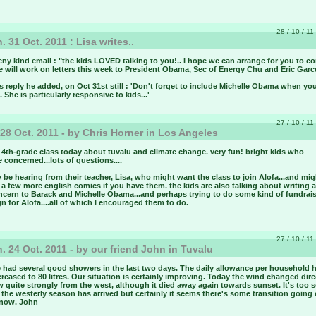
28 / 10 / 11
 31 Oct. 2011 : Lisa writes..
 veny kind email : "the kids LOVED talking to you!.. I hope we can arrange for you to c
 will work on letters this week to President Obama, Sec of Energy Chu and Eric Garce
's reply he added, on Oct 31st still : 'Don't forget to include Michelle Obama when you
. She is particularly responsive to kids...'
27 / 10 / 11
 28 Oct. 2011 - by Chris Horner in Los Angeles
 4th-grade class today about tuvalu and climate change. very fun! bright kids who
e concerned...lots of questions....
be hearing from their teacher, Lisa, who might want the class to join Alofa...and mi
 a few more english comics if you have them. the kids are also talking about writing 
oncern to Barack and Michelle Obama...and perhaps trying to do some kind of fundrai
 for Alofa....all of which I encouraged them to do.
27 / 10 / 11
 24 Oct. 2011 - by our friend John in Tuvalu
 had several good showers in the last two days. The daily allowance per household 
reased to 80 litres. Our situation is certainly improving. Today the wind changed dire
 quite strongly from the west, although it died away again towards sunset. It's too 
 the westerly season has arrived but certainly it seems there's some transition going 
 now. John