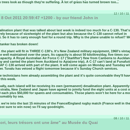
 trees look as though they're suffering. A lot of grass has turned brown too...
12 / 10 / 11
 8 Oct 2011 20:59:47 +1200 - by our friend John in
u
lination plant that was talked about last week is indeed too much for a C-130. That's
rely because of size/weight of the plant but also because the C-130 cannot refuel in
. So it has to carry enough fuel for a round trip. Why is the plane unable to refuel? Wel
e
l tanker has broken down!
the plant will fit in THREE C-130's. It's New Zealand military equipment, 1960's vinta
e well maintained over the years. Its capacity is about 50 kilolitres/day, five times our
capacity. A Royal Australian Air Force C-17 ('Starlifter') flew from Canberra to Auckla
y and carried the plant from Auckland to Apia(one trip). A C-17 can't land at Funafut
F C-130 arrived with part of the plant. It will come again on Monday and Tuesday wi
er. Tuvalu has vetoed a flight tomorrow because it's Sunday Church services.
e technicians here already assembling the plant and it's quite conceivable they'll have
 this week.
ally, each island will be receiving its own (permanent) desalination plant. Apparently 
tralia, New Zealand and Japan have agreed to jointly fund the eight units at a cost 
0 each plus $50,000 for spares and consumables. Those plants won't be here for a mo
esumably by sea.
we're into the last 15 minutes of the France/England rugby match (France well in the
st sure to win now) so I'll say goodnight.
08 / 10 / 11
ri, leurs trésors ont une âme" au Musée du Quai