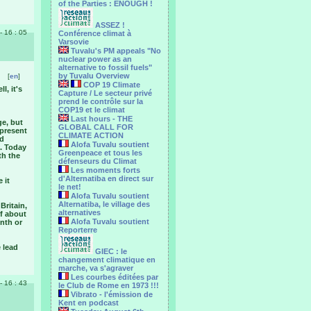
of the Parties : ENOUGH !
ASSEZ !
 - 16 : 05
Conférence climat à
Varsovie
Tuvalu's PM appeals "No
nuclear power as an
alternative to fossil fuels"
by Tuvalu Overview
[
en
]
COP 19 Climate
l, it's
Capture / Le secteur privé
prend le contrôle sur la
COP19 et le climat
Last hours - THE
ge, but
GLOBAL CALL FOR
 present
CLIMATE ACTION
nd
Alofa Tuvalu soutient
i. Today
Greenpeace et tous les
th the
défenseurs du Climat
Les moments forts
d'Alternatiba en direct sur
 it
le net!
Alofa Tuvalu soutient
Alternatiba, le village des
Britain,
alternatives
of about
Alofa Tuvalu soutient
nth or
Reporterre
 lead
GIEC : le
changement climatique en
marche, va s'agraver
Les courbes éditées par
 - 16 : 43
le Club de Rome en 1973 !!!
Vibrato - l'émission de
Kent en podcast