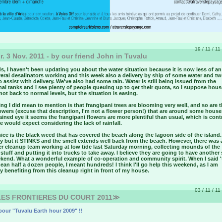
19 / 11 / 11
. 3 Nov. 2011 - by our friend John in Tuvalu
ds, I haven't been updating you about the water situation because it is now less of an
eral desalinators working and this week also a delivery by ship of some water and tw
o assist with delivery. We've also had some rain. Water is still being issued from the
l tanks and I see plenty of people queuing up to get their quota, so I suppose hous
l not back to normal levels, but the situation is easing.
g I did mean to mention is that frangipani trees are blooming very well, and so are t
owers (excuse that description, I'm not a flower person!) that are around some house
ined eye it seems the frangipani flowers are more plentiful than usual, which is cont
 would expect considering the lack of rainfall.
ice is the black weed that has covered the beach along the lagoon side of the island. 
y but it STINKS and the smell extends well back from the beach. However, there was 
er cleanup team working at low tide last Saturday morning, collecting mounds of the
 stuff and putting it into trucks to take away. I believe they are going to have another
ekend. What a wonderful example of co-operation and community spirit. When I said '
ean half a dozen people, I meant hundreds! I think I'll go help this weekend, as I am
ly benefiting from this cleanup right in front of my house.
03 / 11 / 11
ES FRONTIERES DU COURT 2011≫
our "Tuvalu Earth hour 2009" !!