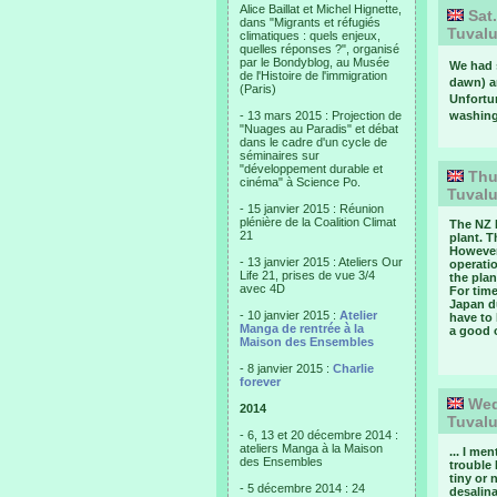
Alice Baillat et Michel Hignette,
Sat.
dans "Migrants et réfugiés
Tuval
climatiques : quels enjeux,
quelles réponses ?", organisé
par le Bondyblog, au Musée
We had 
de l'Histoire de l'immigration
dawn) a
(Paris)
Unfortu
- 13 mars 2015 : Projection de
washing 
"Nuages au Paradis" et débat
dans le cadre d'un cycle de
séminaires sur
"développement durable et
Thur
cinéma" à Science Po.
Tuval
- 15 janvier 2015 : Réunion
plénière de la Coalition Climat
The NZ 
21
plant. T
However,
- 13 janvier 2015 : Ateliers Our
operati
Life 21, prises de vue 3/4
the plan
avec 4D
For time
Japan du
- 10 janvier 2015 :
Atelier
have to 
Manga de rentrée à la
a good 
Maison des Ensembles
- 8 janvier 2015 :
Charlie
forever
Wed,
2014
Tuval
- 6, 13 et 20 décembre 2014 :
ateliers Manga à la Maison
... I me
des Ensembles
trouble 
tiny or 
- 5 décembre 2014 : 24
desalina