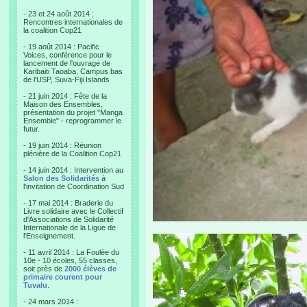
- 23 et 24 août 2014 :
Rencontres internationales de
la coalition Cop21
- 19 août 2014 : Pacific
Voices, conférence pour le
lancement de l'ouvrage de
Karibaiti Taoaba, Campus bas
de l'USP, Suva-Fiji Islands
- 21 juin 2014 : Fête de la
Maison des Ensembles,
présentation du projet "Manga
Ensemble" - reprogrammer le
futur.
- 19 juin 2014 : Réunion
plénière de la Coalition Cop21
- 14 juin 2014 : Intervention au
Salon des Solidarités
à
l'invitation de Coordination Sud
- 17 mai 2014 : Braderie du
Livre solidaire avec le Collectif
d'Associations de Solidarité
Internationale de la Ligue de
l'Enseignement.
- 11 avril 2014 : La Foulée du
10e - 10 écoles, 55 classes,
soit près de
2000 élèves de
primaire courent pour
Tuvalu
.
- 24 mars 2014 :