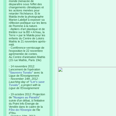
monde menacée de
disparaître sous l’effet des
changements climatiques et
les actions menées pour
retarder l’échéance. Et le
Makila invite la photographe
Marion Labéjof à exposer sa
réflexion poétique sur les liens
de l’homme à la nature.
- Ateliers d’art plastique et de
théâtre sur la BD « A l’eau, la
Terre » par le Makila pour les
enfants du Centre de Loisirs
Mathis le 21 novembre après-
midi.
- Conférence-vernissage de
l’exposition le 22 novembre
agrémentée de contes.
Au Centre d’animation Mathis
(15 rue Mathis, Paris 19e)
- 14 novembre 2012:
Lancement de l'opération
"Sauvons Tuvalu"
avec la
Ligue de l'Enseignement
- November 14th, 2012 :
Lauching day of
"Let's save
Tuvalu"
, a project with la
Ligue de l'Enseignement
- 19 octobre 2012: Projection
de "
Nuages au Paradis
"
suivie d'un débat, à l'initiative
du Point Info Energie de
Vendée dans le cadre de la
Fête de l'Energie
de l'île
d'Yeu.