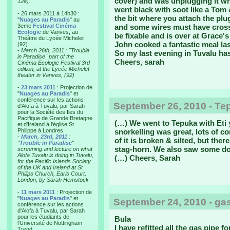
cover) and was unplugging it whe
12e).
went black with soot like a Tom & 
- 26 mars 2011 à 14h30 :
the bit where you attach the plu
"
Nuages au Paradis
" au
3eme
Festival Cinéma
and some wires must have cross
Ecologie
de Vanves, au
be fixable and is over at Grace's
Théâtre du Lycée Michelet
John cooked a fantastic meal last
(92)
-
March 26th, 2011 : "Trouble
So my last evening in Tuvalu has
in Paradise" part of the
Cheers, sarah
Cinéma Ecologie Festival 3rd
edition, at the Lycée Michelet
theater in Vanves, (92)
-
23 mars 2011
: Projection de
"
Nuages au Paradis
" et
conférence sur les actions
September 26, 2010 - Te
d'Alofa à Tuvalu, par Sarah
pour la Société des Iles du
Pacifique de Grande Bretagne
(…) We went to Tepuka with Eti ye
et d'Ireland à l'église St
Philippe à Londres.
snorkelling was great, lots of co
-
March, 23rd, 2011
:
of it is broken & silted, but ther
"
Trouble in Paradise
"
stag-horn. We also saw some dol
screening and lecture on what
Alofa Tuvalu is doing in Tuvalu,
(…) Cheers, Sarah
for the Pacific Islands Society
of the UK and Ireland at St
Philips Church, Earls Court,
London, by Sarah Hemstock
-
11 mars 2011
: Projection de
"
Nuages au Paradis
" et
September 24, 2010 - gas 
conférence sur les actions
d'Alofa à Tuvalu, par Sarah
pour les étudiants de
Bula
l'Université de Nottingham
I have refitted all the gas pipe 
Trend