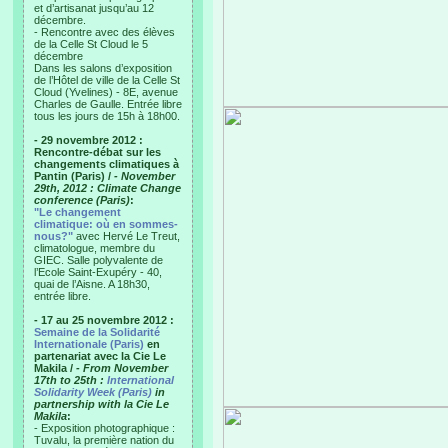
et d’artisanat jusqu’au 12
décembre.
- Rencontre avec des élèves
de la Celle St Cloud le 5
décembre
Dans les salons d’exposition
de l’Hôtel de ville de la Celle St
Cloud (Yvelines) - 8E, avenue
Charles de Gaulle. Entrée libre
tous les jours de 15h à 18h00.
- 29 novembre 2012 :
Rencontre-débat sur les
changements climatiques à
Pantin (Paris) /
- November
29th, 2012 : Climate Change
conference (Paris)
:
"Le changement
climatique: où en sommes-
nous?"
avec Hervé Le Treut,
climatologue, membre du
GIEC. Salle polyvalente de
l’Ecole Saint-Exupéry - 40,
quai de l’Aisne. A 18h30,
entrée libre.
- 17 au 25 novembre 2012 :
Semaine de la Solidarité
Internationale (Paris)
en
partenariat avec la Cie Le
Makila /
- From November
17th to 25th :
International
Solidarity Week (Paris)
in
partnership with la Cie Le
Makila
:
- Exposition photographique :
Tuvalu, la première nation du