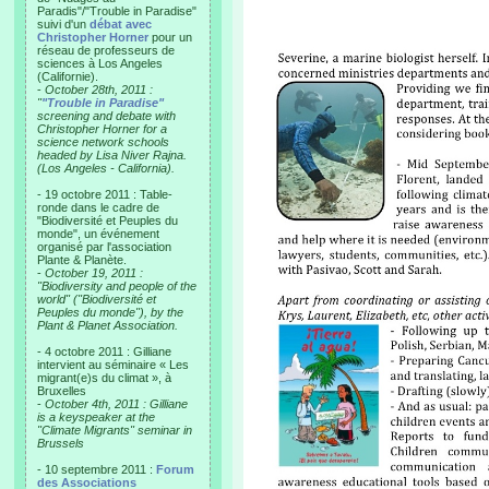
Paradis"/"Trouble in Paradise"
suivi d'un
débat avec
Christopher Horner
pour un
réseau de professeurs de
sciences à Los Angeles
(Californie).
-
October 28th, 2011 :
"
"Trouble in Paradise"
screening and debate with
Christopher Horner for a
science network schools
headed by Lisa Niver Rajna.
(Los Angeles - California).
- 19 octobre 2011 : Table-
ronde dans le cadre de
"Biodiversité et Peuples du
monde", un événement
organisé par l'association
Plante & Planète.
-
October 19, 2011 :
"Biodiversity and people of the
world" ("Biodiversité et
Peuples du monde"), by the
Plant & Planet Association.
- 4 octobre 2011 : Gilliane
intervient au séminaire « Les
migrant(e)s du climat », à
Bruxelles
-
October 4th, 2011 : Gilliane
is a keyspeaker at the
"Climate Migrants" seminar in
Brussels
- 10 septembre 2011 :
Forum
des Associations