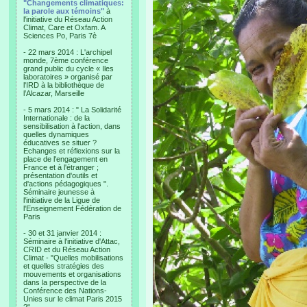
"Changements climatiques:
la parole aux témoins"
à
l'initiative du Réseau Action
Climat, Care et Oxfam. A
Sciences Po, Paris 7è
- 22 mars 2014 : L'archipel
monde, 7ème conférence
grand public du cycle « Iles
laboratoires » organisé par
l'IRD à la bibliothèque de
l’Alcazar, Marseille
- 5 mars 2014 : " La Solidarité
Internationale : de la
sensibilisation à l'action, dans
quelles dynamiques
éducatives se situer ?
Echanges et réflexions sur la
place de l'engagement en
France et à l'étranger ;
présentation d'outils et
d'actions pédagogiques ".
Séminaire jeunesse à
l'initiative de la Ligue de
l'Enseignement Fédération de
Paris
- 30 et 31 janvier 2014 :
Séminaire à l'initiative d'Attac,
CRID et du Réseau Action
Climat - "Quelles mobilisations
et quelles stratégies des
mouvements et organisations
dans la perspective de la
Conférence des Nations-
Unies sur le climat Paris 2015