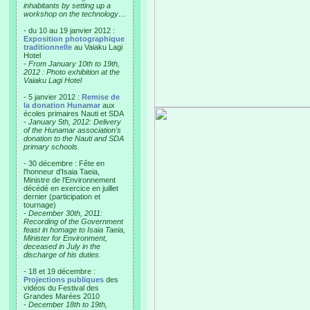
inhabitants by setting up a
workshop on the technology…
- du 10 au 19 janvier 2012 :
Exposition photographique
traditionnelle
au Vaiaku Lagi
Hotel
-
From January 10th to 19th,
2012 : Photo exhibition at the
Vaiaku Lagi Hotel
- 5 janvier 2012 :
Remise de
la donation Hunamar
aux
écoles primaires Nauti et SDA
-
January 5th, 2012: Delivery
of the Hunamar association's
donation to the Nauti and SDA
primary schools.
- 30 décembre : Fête en
l'honneur d'Isaia Taeia,
Ministre de l'Environnement
décédé en exercice en juillet
dernier (participation et
tournage)
-
December 30th, 2011:
Recording of the Government
feast in homage to Isaia Taeia,
Minister for Environment,
deceased in July in the
discharge of his duties.
- 18 et 19 décembre :
Projections publiques
des
vidéos du Festival des
Grandes Marées 2010
-
December 18th to 19th,