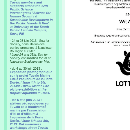
Tuvalu members and
supports attend the 12th
Pacific Science
Intercongress "Science for
Human Security &
Sustainable Development in
the Pacific Islands & Rim"
at University of the South
Pacific Laucala Campus,
Suva, Fiji
- 24 et 25 juin 2013 : Sea for
Society, consultation des
parties prenantes à Nausicaa-
Boulogne sur Mer
/
June 24 and 25th: Sea for
Society consultation forum at
Nausicaa-Boulogne sur Mer.
- du 4 au 30 juin 2013 :
Exposition photographique
sur le projet Tuvalu Marine
Life à l'aquarium de la Porte
Dorée. /
June 4th to 30t,
2013h: Tuvalu Marine Life
picture exhibition at the
tropical aquarium in Paris.
- les 6 et 8 juin 2013 :
ateliers pédagogiques sur
Tuvalu et la biodiversité
marine par l'association
d'Ici et d'Ailleurs à
l'aquarium de la Porte
Dorée. /
June 6th and 8th,
2013: Kid awareness
workshops about Tuvalu