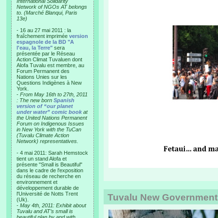
International Solidarity
Network of NGOs AT belongs
to. (Marché Blanqui, Paris
13e)
- 16 au 27 mai 2011 : la
fraîchement imprimée
version
espagnole de la BD "A
l'eau, la Terre"
sera
présentée par le Réseau
Action Climat Tuvaluen dont
Alofa Tuvalu est membre, au
Forum Permanent des
Nations Unies sur les
Questions Indigènes à New
York.
-
From May 16th to 27th, 2011
: The new born
Spanish
version of “our planet
under water” comic book
at
the United Nations Permanent
Forum on Indigenous Issues
in New York with the TuCan
(Tuvalu Climate Action
Network) representatives.
- 4 mai 2011: Sarah Hemstock
tient un stand Alofa et
présente "Small is Beautiful"
dans le cadre de l'exposition
du réseau de recherche en
environnement et
développement durable de
l'Université de Notts Trent
Tuvalu New Government
(Uk).
-
May 4th, 2011: Exhibit about
Tuvalu and AT’s small is
beautiful plan by and with