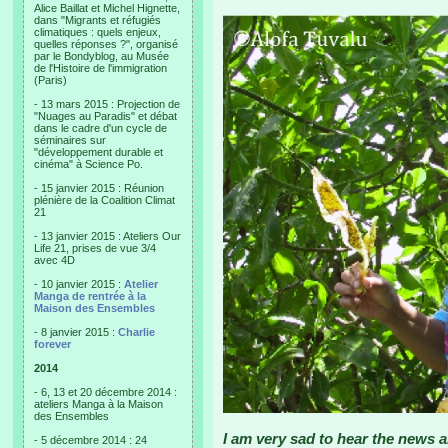
Alice Baillat et Michel Hignette,
dans "Migrants et réfugiés
climatiques : quels enjeux,
quelles réponses ?", organisé
par le Bondyblog, au Musée
de l'Histoire de l'immigration
(Paris)
- 13 mars 2015 : Projection de
"Nuages au Paradis" et débat
dans le cadre d'un cycle de
séminaires sur
"développement durable et
cinéma" à Science Po.
- 15 janvier 2015 : Réunion
plénière de la Coalition Climat
21
- 13 janvier 2015 : Ateliers Our
Life 21, prises de vue 3/4
avec 4D
- 10 janvier 2015 :
Atelier
Manga de rentrée à la
Maison des Ensembles
- 8 janvier 2015 :
Charlie
forever
2014
- 6, 13 et 20 décembre 2014 :
ateliers Manga à la Maison
des Ensembles
I am very sad to hear the news 
- 5 décembre 2014 : 24