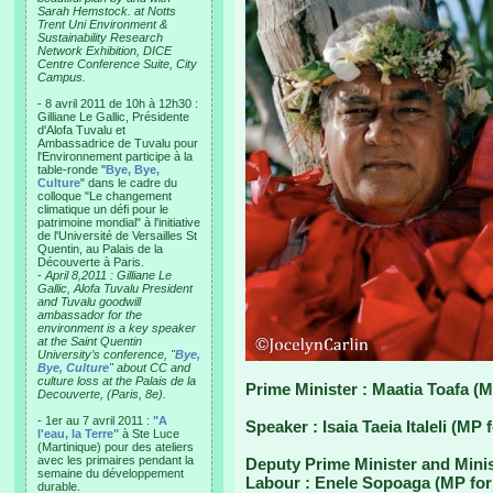
Sarah Hemstock. at Notts
Trent Uni Environment &
Sustainability Research
Network Exhibition, DICE
Centre Conference Suite, City
Campus.
- 8 avril 2011 de 10h à 12h30 :
Gilliane Le Gallic, Présidente
d'Alofa Tuvalu et
Ambassadrice de Tuvalu pour
l'Environnement participe à la
table-ronde "
Bye, Bye,
Culture
" dans le cadre du
colloque "Le changement
climatique un défi pour le
patrimoine mondial" à l'initiative
de l'Université de Versailles St
Quentin, au Palais de la
Découverte à Paris.
-
April 8,2011 : Gilliane Le
Gallic, Alofa Tuvalu President
and Tuvalu goodwill
ambassador for the
environment is a key speaker
at the Saint Quentin
University’s conference, "
Bye,
Bye, Culture
" about CC and
culture loss at the Palais de la
Prime Minister : Maatia Toafa (
Decouverte, (Paris, 8e).
- 1er au 7 avril 2011 :
"A
Speaker : Isaia Taeia Italeli (MP 
l'eau, la Terre"
à Ste Luce
(Martinique) pour des ateliers
avec les primaires pendant la
Deputy Prime Minister and Minis
semaine du développement
Labour : Enele Sopoaga (MP for
durable.