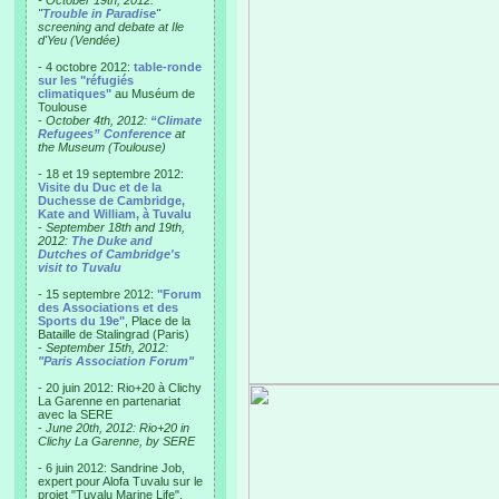
- October 19th, 2012:
"
Trouble in Paradise
"
screening and debate at Ile
d'Yeu (Vendée)
- 4 octobre 2012:
table-ronde
sur les "réfugiés
climatiques"
au Muséum de
Toulouse
-
October 4th, 2012:
“Climate
Refugees” Conference
at
the Museum (Toulouse)
- 18 et 19 septembre 2012:
Visite du Duc et de la
Duchesse de Cambridge,
Kate and William, à Tuvalu
-
September 18th and 19th,
2012:
The Duke and
Dutches of Cambridge's
visit to Tuvalu
- 15 septembre 2012:
"Forum
des Associations et des
Sports du 19e"
, Place de la
Bataille de Stalingrad (Paris)
-
September 15th, 2012:
"Paris Association Forum"
- 20 juin 2012: Rio+20 à Clichy
La Garenne en partenariat
avec la SERE
-
June 20th, 2012: Rio+20 in
Clichy La Garenne, by SERE
- 6 juin 2012: Sandrine Job,
expert pour Alofa Tuvalu sur le
projet "Tuvalu Marine Life",