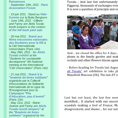
Parisiennes
-
September 10th, 2011 :
Paris
Association Forum
- 19 juin 2011 : Stand au
Vide-
Grenier
sur la Butte Bergeyre
-
June 19th, 2011 : Gilliane
and Fanny are Alofa Tuvalu
booth keepers in the context
of
the hill back yard sale
.
- 28 mai 2011 :
Stand aux
4ème rencontres nationales
des étudiants pour le DD
à
la Cité Internationale
Universitaire (Paris 14e)
-
May 28th, 2011 :
An Alofa
Tuvalu exhibit
at the
“Students for sustainable
development” 4th National
meeting at the International
“Cité Universitaire” (Paris 14e)
- 21 mai 2011 :
Stand à la
"braderie de livres solidaire"
organisée par le Collectif
d'Associations de Solidarité
Internationale de la Ligue de
l'Enseignement pour la
Campagne "Pas
d'éducation, pas d'avenir
"
(Paris 13e)
-
May 21st, 2011 : Marie-
Jeanne and Fanny are
Alofa
Tuvalu booth keepers"
at
the
"Braderie de livres
solidaire"
organized by the