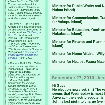
-
From April 1st to 7th, 2011 :
For the national week for
Minister for Public Works and N
sustainable development in
Nuitao Island)
Ste Luce , "Our planet under
water " comic book is used as
a tool for the kids awareness
Minister for Communication, Tra
workshops (Martinique)
for Vaitupu Island)
- 1er avril 2011 de 17 à 19h :
Ateliers sur le développement
Minister for Education, Youth a
durable avec promotion de la
bande dessinée "
"A l'eau, la
Nukulaelae Island)
Terre"
" à la Maison du
Portugal, Cité Internationale
Universitaire de Paris.
Minister for Finance and Plann
-
April, 1st, 2011 : Workshop
Island)
on CC at the International
“Cité Universitaire”’s House of
Portugal with
“Our planet
Minister for Home Affairs : Will
under Water” portugese
version
(Paris, 14e).
Minister for Health : Fauoa Maan
- 26 mars 2011 à 15h : Table-
ronde sur les migrations à
l’auditorium du Palais de la
Porte dorée à Paris,
siège de la Cité nationale de
September 27, 2010 - las
l’histoire de l’immigration.
-
March 26th, 2011 :
Conference focusing on
Hi Guys,
climate migrations with a
screening of the France 5
No election news yet. (…) The v
documentary "Paradis en
seems that Wednesday is most like
sursis" promoting Alofa Tuvalu
Anyway - the electric scooter is i
activities in Tuvalu, at the
National “Cité for Immigration”
John's last night to charge (we h
(Porte Doree Palace in Paris