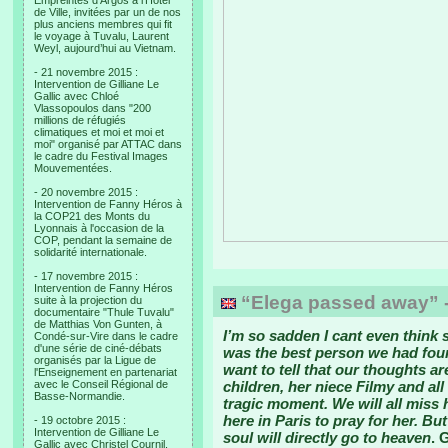
Empreintes d’Argos à l’Hotel
de Ville, invitées par un de nos
plus anciens membres qui fit
le voyage à Tuvalu, Laurent
Weyl, aujourd’hui au Vietnam.
- 21 novembre 2015 :
Intervention de Gilliane Le
Gallic avec Chloé
Vlassopoulos dans "200
millions de réfugiés
climatiques et moi et moi et
moi" organisé par ATTAC dans
le cadre du Festival Images
Mouvementées.
- 20 novembre 2015 :
Intervention de Fanny Héros à
la COP21 des Monts du
Lyonnais à l'occasion de la
COP, pendant la semaine de
solidarité internationale.
- 17 novembre 2015 :
Intervention de Fanny Héros
“Elega passed away” -
suite à la projection du
documentaire "Thule Tuvalu"
de Matthias Von Gunten, à
I’m so sadden I cant even think 
Condé-sur-Vire dans le cadre
d'une série de ciné-débats
was the best person we had foun
organisés par la Ligue de
want to tell that our thoughts a
l'Enseignement en partenariat
avec le Conseil Régional de
children, her niece Filmy and all 
Basse-Normandie.
tragic moment. We will all miss
here in Paris to pray for her. B
- 19 octobre 2015 :
Intervention de Gilliane Le
soul will directly go to heaven
. 
Gallic avec Christel Cournil,