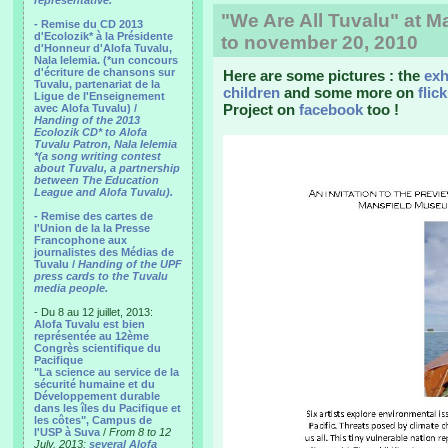
representative.
"We Are All Tuvalu" at 
- Remise du CD 2013
d'Ecolozik* à la Présidente
to november 20, 2010
d'Honneur d'Alofa Tuvalu,
Nala Ielemia. (*un concours
d'écriture de chansons sur
Here are some pictures : the
exh
Tuvalu, partenariat de la
children
and some more on
flick
Ligue de l'Enseignement
Project on
facebook
too !
avec Alofa Tuvalu) /
Handing of the 2013
Ecolozik CD* to Alofa
Tuvalu Patron, Nala Ielemia
*(a song writing contest
about Tuvalu, a partnership
between The Education
League and Alofa Tuvalu).
- Remise des cartes de
l'Union de la la Presse
Francophone aux
journalistes des Médias de
Tuvalu /
Handing of the UPF
press cards to the Tuvalu
media people.
- Du 8 au 12 juillet, 2013:
Alofa Tuvalu est bien
représentée au 12ème
Congrès scientifique du
Pacifique
"La science au service de la
sécurité humaine et du
Développement durable
dans les îles du Pacifique et
les côtes", Campus de
l'USP à Suva
/
From 8 to 12
July, 2013:
several Alofa