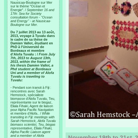
Nausicaa-Boulogne sur Mer
sur le thème "Océan et
Energie". /
September 16 and
17th: Sea for Society
consultation forum - "Ocean
and Energy" - at Nausicaa-
Boulogne sur Mer.
Du 7 juillet 2013 au 13 août,
2013, voyage à Tuvalu dans
le cadre de sa thèse de
Damien Vallot, étudiant en
PhD à l'Université de
Bordeaux et membre
d'Alofa Tuvalu : /
From July
7th, 2013 to August 13th,
2013, within the frame of
his thesis Damien Vallot, a
Phd student at Bordeaux
Uni and a member of Alofa
Tuvalu is traveling to
Tuvalu:
- Pendant son transit à Fiji :
rencontres avec Sarah
Hemstock, spécialiste
biomasse d’Alofa Tuvalu, Teu,
représentante sur le biogaz,
Eliala Fihaki, Agent de liaison
pour Alpha Pacific Navigation
et membre d’Alofa.. /
While
transiting in Fiji: meetings with
Sarah Hemstock, Alofa Tuvalu
biomass scientist, Teu, biogas
representative, Eliala Fihaki,
Alpha Pacific Liaison agent
and a member of Alofa
November 19th to 21st, 2