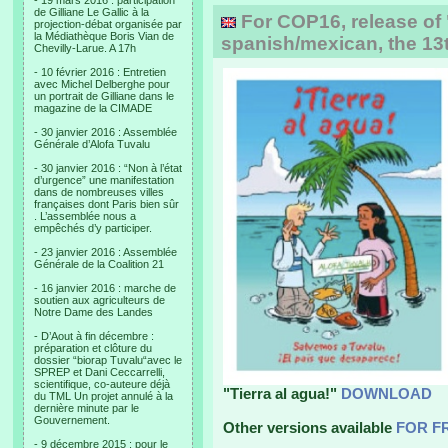
- 19 mars 2016 : participation
de Gilliane Le Gallic à la
For COP16, release of 
projection-débat organisée par
la Médiathèque Boris Vian de
spanish/mexican, the 13t
Chevilly-Larue. A 17h
- 10 février 2016 : Entretien
avec Michel Delberghe pour
un portrait de Gilliane dans le
magazine de la CIMADE
- 30 janvier 2016 : Assemblée
Générale d’Alofa Tuvalu
- 30 janvier 2016 : “Non à l’état
d’urgence” une manifestation
dans de nombreuses villes
françaises dont Paris bien sûr
. L’assemblée nous a
empêchés d’y participer.
- 23 janvier 2016 : Assemblée
Générale de la Coalition 21
- 16 janvier 2016 : marche de
soutien aux agriculteurs de
Notre Dame des Landes
- D’Aout à fin décembre :
préparation et clôture du
dossier “biorap Tuvalu“avec le
SPREP et Dani Ceccarrelli,
scientifique, co-auteure déjà
"Tierra al agua!"
DOWNLOAD
du TML Un projet annulé à la
dernière minute par le
Gouvernement.
Other versions available
FOR F
- 9 décembre 2015 : pour le