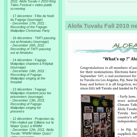
2011: Alofa Tuvalu « 2010 King
Tides Festival » video public
screening
- 17 décembre : Fête de Noël
du Fagogo (tournage)
-
December 17th, 2011 :
Alofa Tuvalu Fall 2010 n
Recording of the Fagogo
Malipolipo Christmas Party
- 16 décembre : TMTI passing
out at Amatuku (tournage)
-
December 16th, 2011 :
Recording of TMTI passing
out at Amatuku
- 14 décembre : Fagogo
Malipolipo chantent à l'hôpital
(tournage)
-
December 14th, 2011 :
Recording of Fagogo
Malipolipo singing at the
hospital
- 13 décembre : Fagogo
Malipolipo chantent pour les
prisonniers (tournage)
-
December 13th, 2011:
Recording of Fagogo
Malipolipo singing for
prisoners
- 12 décembre : Projection du
Film réalisé par Gilliane sur le
Water Quizz à IRWM
-
December 12th, 2011: Alofa
Tuvalu "IRWM Water Quizz"