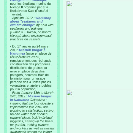
changement climatique"
pour les étudiants marins du
Nivaga II organisé par et à
l'initiative de Kaio (Funafuti -
Tuvalu).
-
April 4th, 2012 :
Workshop
about "seafarers and
climate change"
by Kaio with
seafarers and trainees
(Funafuti – Tuvalu, on board
Nivaga) about environmental
practices on vessels.
- Du 17 janvier au 24 mars
2012:
Mission biogaz à
Nanumea
(mise en place de
récupérateurs d'eau,
remplacement des réchauds,
construction des porcheries,
distributions de graines et
mise en place de jardins
potagers, nouveau train de
formation pour un usage
pérenne des 4 unités par les
volontaires et ateliers publics
pour la population)
-
From January 13th to March
24th, 2012 :
Mission biogas
in Nanumea
Objectives :
insuring that the four digesters
implemented late 2010 are
working to satisfaction, setting
up one water tank at each
owners' place, build individual
piggeries, setting up the basis
for garden, training owners
and workers as well as raising
awareness among the Island