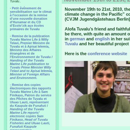
Tuvalu..
-
Petit événement de
November 19th to 21st, 2010, t
sensibilisation sur le climat
climate change in the Pacific” 
à l'occasion de la remise
(CVJM Jugendgästehaus Berlin)
d'une nouvelle donation
d'Hunamar et du CD
d'Ecolo'zik aux écoles
Alofa Tuvalu’s friend and faithf
primaires de Tuvalu
be there, with quite an amount 
-
Remise de la publication
in
german
and
english
in her su
Tuvalu Marine Life à Willy
Telavi, Premier Ministre de
Tuvalu
and her beautiful project
Tuvalu et à Apisai Ielemia,
Ministre des Affaires
Here is the
conference website
étrangères et de
l'Environnement de Tuvalu /
Handing of the Tuvalu
Marine Life publication to
Tuvalu Prime Minister Willy
Telavi and to Apisai Ielemia,
Minister of Foreign Affairs
and Environment.
- Remise des copies
électroniques des rapports
Tuvalu Marine Life à Sam
Finikaso, Patron du service
des Pêches de Tuvalu et
Uluao Lauti, représentant
du Kaupule de Funafuti /
Handing of the Tuvalu
Marine Life reports’
electronic copies Sam
Finikaso, Head of Tuvalu
Fisheries and Uluao Lauti,
Funafuti Kaupule