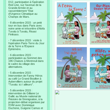
D12, participation à l’opération
Red Line, sur l’avenue de la
Grande Armée et au
rassemblement “Etat
d’Urgence Climatique au
Champs de Mars.
- 8 décembre 2015 : un petit
tour en bus dans Paris avec
notre amie et trésorière d’Alofa
Tuvalu à Tuvalu, Risasi
Finikaso.
- 7 décembre 2015 : visite à
l’opération Paris-Terre du Jour
de la Terre a l’Espace
Ephémère.
- 6 décembre 2015 :
participation au Sommet des
196 Chaises à Montreuil dans
le cadre du village des
alternatives.
- 5 décembre 2015 :
Intervention de Fanny Héros
au café Le Grand Bouillon à
Aubervilliers autour du projet
"Tuvalu: ici / ailleurs".
- 5 décembre 2015 :
intervention de Gilliane Le
Gallic au Musée national de
l’histoire de l’immigration, à la
projection-débat organisee par
l’OIM avec Dominique
Duchene, Guigone Camus et