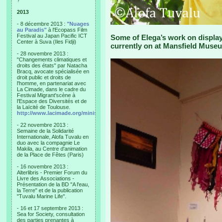
?"
2013
- 8 décembre 2013 :
"Nuages
au Paradis"
à l'Ecopass Film
Festival au Japan Pacific ICT
Some of Elega’s work on display
Center à Suva (Iles Fidji)
currently on at Mansfield Muse
- 28 novembre 2013 :
"Changements climatiques et
droits des états" par Natacha
Bracq, avocate spécialisée en
droit public et droits de
l'homme, en partenariat avec
La Cimade, dans le cadre du
Festival Migrant'scène à
l'Espace des Diversités et de
la Laïcité de Toulouse.
http://www.lacimade.org/minisites/migrantscene
- 22 novembre 2013 :
Semaine de la Solidarité
Internationale, Alofa Tuvalu en
duo avec la compagnie Le
Makila, au Centre d'animation
de la Place de Fêtes (Paris)
- 16 novembre 2013 :
Alterlibris - Premier Forum du
Livre des Associations -
Présentation de la BD "A l'eau,
la Terre" et de la publication
"Tuvalu Marine Life".
- 16 et 17 septembre 2013 :
Sea for Society, consultation
des parties prenantes à