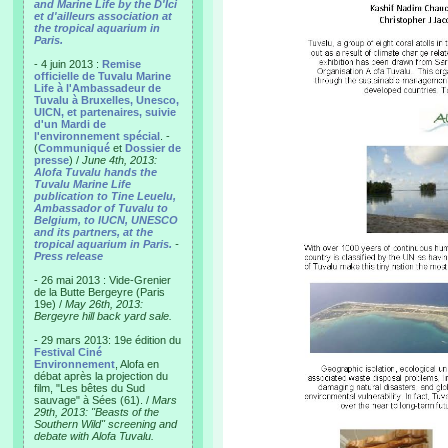
and Marine Life by the D'Ici
et d'ailleurs association at
the tropical aquarium in
Paris.
- 4 juin 2013 :
Remise
officielle de Tuvalu Marine
Life à l'Ambassadeur de
Tuvalu à Bruxelles, Unesco,
UICN, et partenaires, suivie
d'un Mardi de
l'environnement spécial
. -
(
Communiqué
et
Dossier de
presse
) /
June 4th, 2013:
Alofa Tuvalu hands the
Tuvalu Marine Life
publication to Tine Leuelu,
Ambassador of Tuvalu to
Belgium, to IUCN, UNESCO
and its partners, at the
tropical aquarium in Paris.
-
Press release
- 26 mai 2013 : Vide-Grenier
de la Butte Bergeyre (Paris
19e) /
May 26th, 2013:
Bergeyre hill back yard sale.
- 29 mars 2013: 19e édition du
Festival Ciné
Environnement
, Alofa en
débat après la projection du
film, "Les bêtes du Sud
sauvage" à Sées (61). /
Mars
29th, 2013: "Beasts of the
Southern Wild" screening and
debate with Alofa Tuvalu.