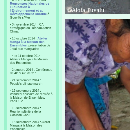
- 4, 5 et 6 novembre 2014 :
Rencontres Nationales de
l'Education à
l'Environnement et au
Développement Durable
à
Gouville s/Mer
- 3 novembre 2014 : CA
stratégique du Réseau Action
Climat
- 18 octobre 2014 :
Atelier
Manga à la Maison des
Ensembles
, présentation de
José aux mang'ados
- 4 et 11 octobre 2014 :
Ateliers Manga à la Maison
des Ensembles
- 2 octobre 2014 : Conférence
de 4D "Our life 21"
- 21 septembre 2014 :
People's climate march
- 19 septembre 2014 :
Vendredi solidaire de rentrée à
la Maison de Ensembles,
Paris 13e
- 15 septembre 2014 :
Réunion plénière de la
Coalition Cop21
- 13 septembre 2014 : Atelier
Manga à la Maison des
Ensembles