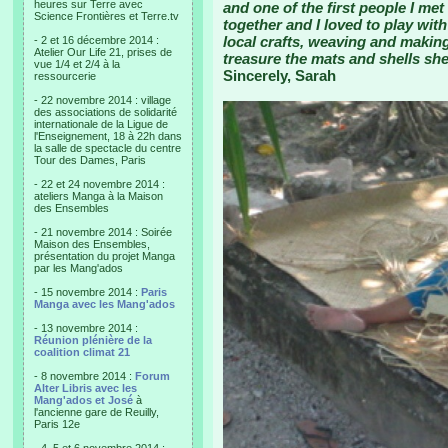
heures sur Terre avec
and one of the first people I me
Science Frontières et Terre.tv
together and I loved to play with
local crafts, weaving and making 
- 2 et 16 décembre 2014 :
Atelier Our Life 21, prises de
treasure the mats and shells sh
vue 1/4 et 2/4 à la
Sincerely, Sarah
ressourcerie
- 22 novembre 2014 : village
des associations de solidarité
internationale de la Ligue de
l'Enseignement, 18 à 22h dans
la salle de spectacle du centre
Tour des Dames, Paris
- 22 et 24 novembre 2014 :
ateliers Manga à la Maison
des Ensembles
- 21 novembre 2014 : Soirée
Maison des Ensembles,
présentation du projet Manga
par les Mang'ados
- 15 novembre 2014 :
Paris
Manga avec les Mang'ados
- 13 novembre 2014 :
Réunion plénière de la
coalition climat 21
- 8 novembre 2014 :
Forum
Alter Libris avec les
Mang'ados et José
à
l'ancienne gare de Reuilly,
Paris 12e