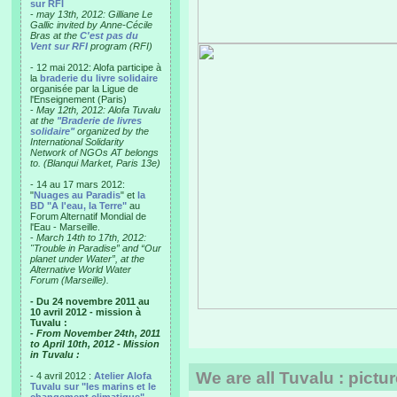
sur RFI
-
may 13th, 2012: Gilliane Le
Gallic invited by Anne-Cécile
Bras at the
C'est pas du
Vent sur RFI
program (RFI)
- 12 mai 2012: Alofa participe à
la
braderie du livre solidaire
organisée par la Ligue de
l'Enseignement (Paris)
-
May 12th, 2012: Alofa Tuvalu
at the
"Braderie de livres
solidaire"
organized by the
International Solidarity
Network of NGOs AT belongs
to. (Blanqui Market, Paris 13e)
- 14 au 17 mars 2012:
"
Nuages au Paradis
" et
la
BD "A l'eau, la Terre"
au
Forum Alternatif Mondial de
l'Eau - Marseille.
-
March 14th to 17th, 2012:
"Trouble in Paradise” and “Our
planet under Water”, at the
Alternative World Water
Forum (Marseille).
- Du 24 novembre 2011 au
10 avril 2012 - mission à
Tuvalu :
- From November 24th, 2011
to April 10th, 2012 - Mission
in Tuvalu :
We are all Tuvalu : pict
- 4 avril 2012 :
Atelier Alofa
Tuvalu sur "les marins et le