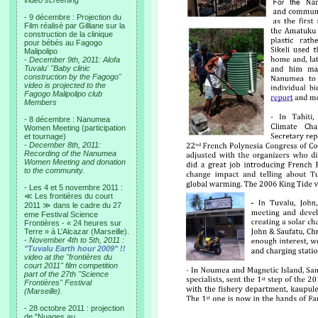
video screening
- 9 décembre : Projection du
Film réalisé par Gilliane sur la
construction de la clinique
pour bébés au Fagogo
Malipolipo
-
December 9th, 2011: Alofa
Tuvalu' "Baby clinic
construction by the Fagogo"
video is projected to the
Fagogo Malipolipo club
Members
- 8 décembre : Nanumea
Women Meeting (participation
et tournage)
-
December 8th, 2011:
Recording of the Nanumea
Women Meeting and donation
to the community.
- Les 4 et 5 novembre 2011 :
≪ Les frontières du court
2011 ≫ dans le cadre du 27
eme Festival Science
Frontières - « 24 heures sur
Terre » à L’Alcazar (Marseille).
-
November 4th to 5th, 2011 :
"Tuvalu Earth hour 2009" !!
video at the "frontières du
court 2011" film competition
part of the 27th "Science
Frontières" Festival
(Marseille).
- 28 octobre 2011 : projection
de "Nuages au