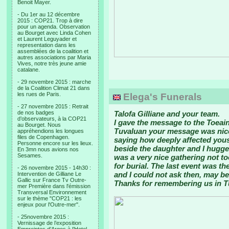
Benoit Mayer.
- Du 1er au 12 décembre
2015 : COP21. Trop à dire
pour un agenda. Observation
au Bourget avec Linda Cohen
et Laurent Leguyader et
representation dans les
assemblées de la coalition et
autres associations par Maria
Vives, notre très jeune amie
catalane.
- 29 novembre 2015 : marche
de la Coalition Climat 21 dans
les rues de Paris.
Elega's Funerals
- 27 novembre 2015 : Retrait
de nos badges
Talofa Gilliane and your team.
d’observateurs, à la COP21
I gave the message to the Toeain
au Bourget. Nous
Tuvaluan your message was nice
appréhendions les longues
files de Copenhagen.
saying how deeply affected yous
Personne encore sur les lieux.
beside the daughter and I hugge
En 3mn nous avions nos
Sesames.
was a very nice gathering not 
for burial. The last event was t
- 26 novembre 2015 - 14h30 :
and I could not ask then, may b
Intervention de Gilliane Le
Gallic sur France Tv Outre-
Thanks for remembering us in T
mer Première dans l'émission
Transversal Environnement
sur le thème "COP21 : les
enjeux pour l'Outre-mer".
- 25novembre 2015 :
Vernissage de l’exposition