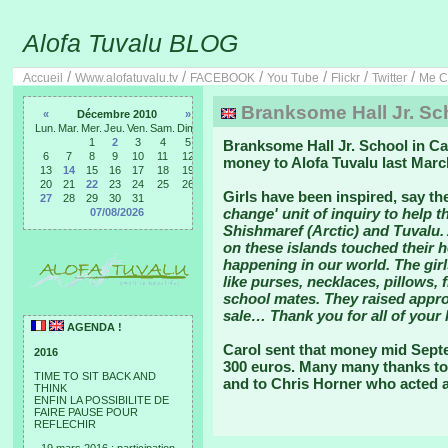
Alofa Tuvalu BLOG
/
/
/
/
/
/
Accueil
Www.alofatuvalu.tv
FACEBOOK
You Tube
Flickr
Twitter
Me C
Branksome Hall Jr. Sch
«
Décembre 2010
»
Lun.
Mar.
Mer.
Jeu.
Ven.
Sam.
Dim.
1
2
3
4
5
Branksome Hall Jr. School in Ca
6
7
8
9
10
11
12
money to Alofa Tuvalu last Marc
13
14
15
16
17
18
19
20
21
22
23
24
25
26
Girls have been inspired, say th
27
28
29
30
31
change' unit of inquiry to help t
07/08/2026
Shishmaref (Arctic) and Tuvalu. 
on these islands touched their 
happening in our world. The girl
like purses, necklaces, pillows, f
school mates. They raised appro
sale… Thank you for all of your 
AGENDA !
Carol sent that money mid Sept
2016
300 euros. Many many thanks to
TIME TO SIT BACK AND
and to Chris Horner who acted a
THINK
ENFIN LA POSSIBILITE DE
FAIRE PAUSE POUR
REFLECHIR