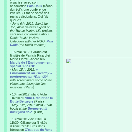
organise, avec son
association
Pala Dalik
(l’écho
du récif), une conférence
intitulée « Etat de santé des
récifs calédoniens: Qui fait
quoi ? »
-
June 6th, 2012: Sandrine
Job, AlofaTuvalu’s expert on
the Tuvalu Marine Life project,
sets up a conference about
Reefs’ health in New
Caledonia with her NGO:
Pala
Dalik
(the reef’s echoes).
- 15 mai 2012: Gilliane est
l'invitée de Patricia Ricard et
Marie-Pierre Cabello aux
Mardis de l'Environnement
spécial "Rio+20"
-
May 15th, 2012:
«
Environment on Tuesday »
conference on “Rio +20”
with screening of some of the
video shot during the last
missions. (Paris)
- 13 mai 2012: stand Alofa
Tuvalu au
Vide-Grenier de la
Butte Bergeyre
(Paris)
-
May 13th, 2012: Alofa Tuvalu
booth at the
Bergeyre hill
back yard sale
. (Paris)
- 13 mai 2012 de 11h10 à
11h30: Gilliane est l'invitée
d'Anne Cécile Bras dans
l'émission
C'est pas du Vent