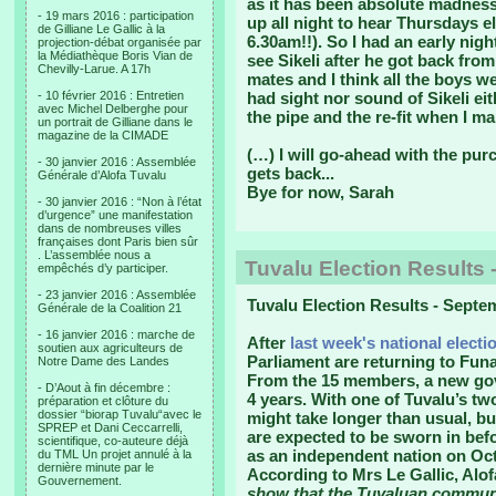
as it has been absolute madness.
- 19 mars 2016 : participation
up all night to hear Thursdays e
de Gilliane Le Gallic à la
6.30am!!). So I had an early nig
projection-débat organisée par
la Médiathèque Boris Vian de
see Sikeli after he got back fro
Chevilly-Larue. A 17h
mates and I think all the boys w
- 10 février 2016 : Entretien
had sight nor sound of Sikeli eith
avec Michel Delberghe pour
the pipe and the re-fit when I m
un portrait de Gilliane dans le
magazine de la CIMADE
(…) I will go-ahead with the pu
- 30 janvier 2016 : Assemblée
gets back...
Générale d’Alofa Tuvalu
Bye for now, Sarah
- 30 janvier 2016 : “Non à l’état
d’urgence” une manifestation
dans de nombreuses villes
françaises dont Paris bien sûr
. L’assemblée nous a
Tuvalu Election Results 
empêchés d’y participer.
- 23 janvier 2016 : Assemblée
Tuvalu Election Results - Septe
Générale de la Coalition 21
- 16 janvier 2016 : marche de
After
last week's national electi
soutien aux agriculteurs de
Parliament are returning to Funaf
Notre Dame des Landes
From the 15 members, a new gove
- D’Aout à fin décembre :
4 years. With one of Tuvalu’s t
préparation et clôture du
dossier “biorap Tuvalu“avec le
might take longer than usual, 
SPREP et Dani Ceccarrelli,
are expected to be sworn in bef
scientifique, co-auteure déjà
as an independent nation on Oct
du TML Un projet annulé à la
dernière minute par le
According to Mrs Le Gallic, Alof
Gouvernement.
show that the Tuvaluan communit