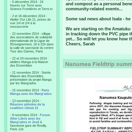
- 5 décembre 2014 : 24
and compost as a personal benefi
heures sur Terre avec
community-related events...
Science Frontières et Terre.tv
- 2 et 16 décembre 2014 :
Some sad news about Isala - he
Atelier Our Life 21, prises de
vue 1/4 et 2/4 à la
ressourcerie
We are starting on the Amatuku 
in tracking down the PVC pipe tha
- 22 novembre 2014 : village
des associations de solidarité
yet... So will let you know how t
internationale de la Ligue de
Cheers, Sarah
l'Enseignement, 18 à 22h dans
la salle de spectacle du centre
Tour des Dames, Paris
- 22 et 24 novembre 2014 :
ateliers Manga à la Maison
Nanumea Fieldtrip summa
des Ensembles
- 21 novembre 2014 : Soirée
Maison des Ensembles,
présentation du projet Manga
par les Mang'ados
- 15 novembre 2014 :
Paris
Manga avec les Mang'ados
- 13 novembre 2014 :
Réunion plénière de la
coalition climat 21
- 8 novembre 2014 :
Forum
Alter Libris avec les
Mang'ados et José
à
l'ancienne gare de Reuilly,
Paris 12e