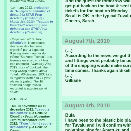
And the quest for tomorrow will 
debate with Alofa Tuvalu.
get put back on the boat & sent 
-1er mars 2013:
projection
tickets for the boat on Monday. .
de "Nuages au Paradis" et
débat à la STAR Prep
So all is OK in the typical Tuval
Academy (Californie) /
Cheers, Sarah
March 1st, 2013: "Trouble in
Paradise" screening and
debate at the STAR Prep
Academy (California)
- 29 janvier 2013: Jury
August 7th, 2010
d'
Ecolo'zik
, le concours
d'écriture de chansons
organisé par la Ligue de
(…)
l'Enseignement autour du
According to the news we got th
thème "Sauvons Tuvalu". Les
and fittings wont probably be u
lauréats enregistreront leur
titre en studio. /
January 29th,
of the shipping would make sure
2013: Jury of Ecolozik, the
time comes. Thanks again Sikeli 
song writing contest about
Tuvalu. 40 classes, 1000 kids
(…)
all together from 8 to 14 year
Gilliane
old participated. The 18
selected songs will be
recorded in a professional
studio.
2011 - 2012
August 4th, 2010
- Du 14 novembre au 16
décembre 2012:
"La route
des contes"
(La Celle St
Bula
Cloud) /
- From November
I have been to the plastic bio p
14th to December 15th,
2012:
"Tales' trip - La route
for Tuvalu and I will confirm wi
des contes"
(La Celle St
polythine pipe for Amatuku and I 
Cloud)
: