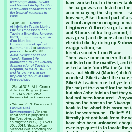
workshops about Tuvalu
have worked out in the inevitabl
and Marine Life by the D'Ici
The cargo was not listed on the
et d'ailleurs association at
accompanying the shipment... so
the tropical aquarium in
Paris.
however, Sikeli found part of a s
without anyone managing to mak
- 4 juin 2013 :
Remise
officielle de Tuvalu Marine
Lingi weren't there) so got a not
Life à l'Ambassadeur de
and 3 hours of trailing around,
Tuvalu à Bruxelles, Unesco,
was great) and dispensation fro
UICN, et partenaires, suivie
d'un Mardi de
electric bike by riding up & down
l'environnement spécial
. -
exaggeration), so
(
Communiqué
et
Dossier de
presse
) /
June 4th, 2013:
hired a scooter from Grace...
Alofa Tuvalu hands the
There was some concern that the
Tuvalu Marine Life
publication to Tine Leuelu,
not listed on the manifest, and 
Ambassador of Tuvalu to
asked a lady from Marine (at the 
Belgium, to IUCN, UNESCO
was, but Mollissi (Marine) didn't
and its partners, at the
tropical aquarium in Paris.
-
manifest. Sikeli asked the mate,
Press release
Sikeli & I waited most of yesterd
- 26 mai 2013 : Vide-Grenier
(for me) at the wharf for the ho
de la Butte Bergeyre (Paris
but alas John told us that they 
19e) /
May 26th, 2013:
had not been honoured... Anyway
Bergeyre hill back yard sale.
stay on the boat as the Nivanga
- 29 mars 2013: 19e édition du
back to the wharf this morning t
Festival Ciné
Environnement
, Alofa en
into the warehouse... Relief!! At
débat après la projection du
literally just got back from the 
film, "Les bêtes du Sud
sauvage" à Sées (61). /
Mars
have also been unloaded ­ cheq
29th, 2013: "Beasts of the
evenings quest is to locate the o
Southern Wild" screening and