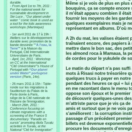
durable.
Même si je vois de plus en plus
-
From April 1st to 7th, 2011 :
bouquins, ça se compte encore s
For the national week for
il m’était apparu combien il éta
sustainable development in
Ste Luce , "Our planet under
fournir les moyens de les garde
water " comic book is used as
quelques exemplaires mais je ne
a tool for the kids awareness
workshops (Martinique)
représentant en albums. D’où mon 
- 1er avril 2011 de 17 à 19h :
A 2h du mat, les valises étaient
Ateliers sur le développement
durable avec promotion de la
traînaient encore, des papiers à
bande dessinée "
"A l'eau, la
mettre dans le bon sac, des pet
Terre"
" à la Maison du
Portugal, Cité Internationale
les almond roca à Mamaua, la peti
Universitaire de Paris.
de cordes pour le yukulele de so
-
April, 1st, 2011 : Workshop
on CC at the International
“Cité Universitaire”’s House of
Le matin du départ n’a pas suffi
Portugal with
“Our planet
mots à Risasi notre trésorière q
under Water” portugese
version
(Paris, 14e).
quelques trucs à payer en notr
pendant des heures ce qui « lui 
- 26 mars 2011 à 15h : Table-
ronde sur les migrations à
en me racontant dans le menu tou
l’auditorium du Palais de la
oppose son époux et le premier 
Porte dorée à Paris,
de découvrir quelques-unes des t
siège de la Cité nationale de
l’histoire de l’immigration.
m’attriste parce que je vis ça de 
-
March 26th, 2011 :
amis et surtout que je ne vois 
Conference focusing on
climate migrations with a
s’améliorent : la corruption inst
screening of the France 5
passage d’un précédent premier 
documentary "Paradis en
sursis" promoting Alofa Tuvalu
billets est devenue exponentiell
activities in Tuvalu, at the
procure les documents d’enregis
National “Cité for Immigration”