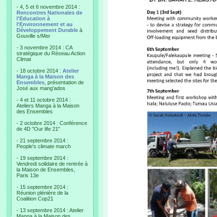
- 4, 5 et 6 novembre 2014 :
Rencontres Nationales de
l'Education à
l'Environnement et au
Développement Durable
à
Gouville s/Mer
- 3 novembre 2014 : CA
stratégique du Réseau Action
Climat
- 18 octobre 2014 :
Atelier
Manga à la Maison des
Ensembles
, présentation de
José aux mang'ados
- 4 et 11 octobre 2014 :
Ateliers Manga à la Maison
des Ensembles
- 2 octobre 2014 : Conférence
de 4D "Our life 21"
- 21 septembre 2014 :
People's climate march
- 19 septembre 2014 :
Vendredi solidaire de rentrée à
la Maison de Ensembles,
Paris 13e
- 15 septembre 2014 :
Réunion plénière de la
Coalition Cop21
- 13 septembre 2014 : Atelier
Manga à la Maison des