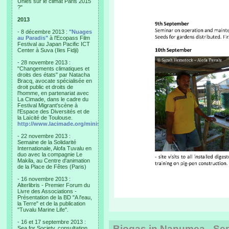
Unies sur le climat Paris 2015
?"
2013
- 8 décembre 2013 :
"Nuages
au Paradis"
à l'Ecopass Film
Festival au Japan Pacific ICT
Center à Suva (Iles Fidji)
- 28 novembre 2013 :
"Changements climatiques et
droits des états" par Natacha
Bracq, avocate spécialisée en
droit public et droits de
l'homme, en partenariat avec
La Cimade, dans le cadre du
Festival Migrant'scène à
l'Espace des Diversités et de
la Laïcité de Toulouse.
http://www.lacimade.org/minisites/migrantscene
- 22 novembre 2013 :
Semaine de la Solidarité
Internationale, Alofa Tuvalu en
duo avec la compagnie Le
Makila, au Centre d'animation
de la Place de Fêtes (Paris)
- 16 novembre 2013 :
Alterlibris - Premier Forum du
Livre des Associations -
Présentation de la BD "A l'eau,
la Terre" et de la publication
"Tuvalu Marine Life".
- 16 et 17 septembre 2013 :
Biogas in Nanumea - Sep
Sea for Society, consultation