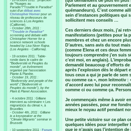
(qui demandent de plus en plus 
- 28 octobre 2011 : projection
de "Nuages au
Parlement et au gouvernement e
Paradis"/"Trouble in Paradise"
quémandeurs). C’est comme aille
suivi d'un
débat avec
Christopher Horner
pour un
sein d’instances politiques qui 
réseau de professeurs de
sollicitent mes conseils …
sciences à Los Angeles
(Californie).
-
October 28th, 2011 :
Ces derniers deux mois, j’ai ret
"
"Trouble in Paradise"
manifestations (petites pour la 
screening and debate with
Christopher Horner for a
membres et chez un encore plus
science network schools
D’autres, sans avis du tout mais
headed by Lisa Niver Rajna.
(Los Angeles - California).
(comme Elena et ces deux femme
toujours comprendre j’en suis s
- 19 octobre 2011 : Table-
c’est moi, en anglais). L’improba
ronde dans le cadre de
"Biodiversité et Peuples du
demandé beaucoup d’efforts de 
monde", un événement
après l’explosion dès le départ
organisé par l'association
Plante & Planète.
tous ceux a qui je parle de sem 
-
October 19, 2011 :
ou comme ca », mon leitmotiv : «
"Biodiversity and people of the
d’accord avec lui pour reconnaît
world" ("Biodiversité et
Peuples du monde"), by the
comme ci ou comme ça. Personne
Plant & Planet Association.
- 4 octobre 2011 : Gilliane
Je commençais même à avoir env
intervient au séminaire « Les
années passées, pour me fondre 
migrant(e)s du climat », à
Bruxelles
mieux le noyau actif pendant no
-
October 4th, 2011 : Gilliane
is a keyspeaker at the
Une petite victoire sur ce plan ce
"Climate Migrants" seminar in
Brussels
quelques idées pour interpeller l
que je n’avais pas l’intention de
- 10 septembre 2011 :
Forum