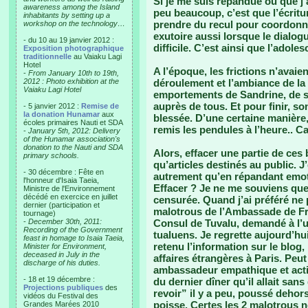
Si je me suis répandue ou que j’a
awareness among the Island
peu beaucoup, c’est que l’écritu
inhabitants by setting up a
prendre du recul pour coordonn
workshop on the technology…
exutoire aussi lorsque le dialogu
- du 10 au 19 janvier 2012 :
difficile. C’est ainsi que l’adol
Exposition photographique
traditionnelle
au Vaiaku Lagi
Hotel
A l’époque, les frictions n’avaie
-
From January 10th to 19th,
2012 : Photo exhibition at the
déroulement et l’ambiance de la 
Vaiaku Lagi Hotel
emportements de Sandrine, de 
auprès de tous. Et pour finir, 
- 5 janvier 2012 :
Remise de
la donation Hunamar
aux
blessée. D’une certaine manièr
écoles primaires Nauti et SDA
remis les pendules à l’heure.. C
-
January 5th, 2012: Delivery
of the Hunamar association's
donation to the Nauti and SDA
Alors, effacer une partie de ces
primary schools.
qu’articles destinés au public. J
- 30 décembre : Fête en
autrement qu’en répandant emotio
l'honneur d'Isaia Taeia,
Effacer ? Je ne me souviens que
Ministre de l'Environnement
décédé en exercice en juillet
censurée. Quand j’ai préféré ne p
dernier (participation et
malotrous de l’Ambassade de Fran
tournage)
-
December 30th, 2011:
Consul de Tuvalu, demandé à l’u
Recording of the Government
tualuens. Je regrette aujourd’hu
feast in homage to Isaia Taeia,
retenu l’information sur le blog,
Minister for Environment,
deceased in July in the
affaires étrangères à Paris. Peu
discharge of his duties.
ambassadeur empathique et actif, 
- 18 et 19 décembre :
du dernier dîner qu’il allait sans
Projections publiques
des
revoir” il y a peu, poussé deh
vidéos du Festival des
poisse. Certes les 2 malotrous 
Grandes Marées 2010