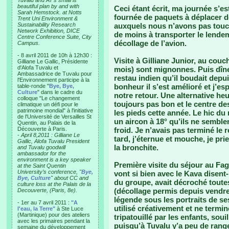
Tuvalu and AT’s small is
beautiful plan by and with
Ceci étant écrit, ma journée s’e
Sarah Hemstock. at Notts
fournée de paquets à déplacer d
Trent Uni Environment &
Sustainability Research
auxquels nous n’avons pas touch
Network Exhibition, DICE
de moins à transporter le lende
Centre Conference Suite, City
décollage de l’avion.
Campus.
- 8 avril 2011 de 10h à 12h30 :
Visite à Gilliane Junior, au couch
Gilliane Le Gallic, Présidente
d'Alofa Tuvalu et
mois) sont mignonnes. Puis dîne
Ambassadrice de Tuvalu pour
restau indien qu’il boudait depu
l'Environnement participe à la
bonheur il s’est amélioré et j’e
table-ronde "
Bye, Bye,
Culture
" dans le cadre du
notre retour. Une alternative heu
colloque "Le changement
toujours pas bon et le centre d
climatique un défi pour le
patrimoine mondial" à l'initiative
les pieds cette année. Le hic du 
de l'Université de Versailles St
un aircon à 18° qu’ils ne semble
Quentin, au Palais de la
Découverte à Paris.
froid. Je n’avais pas terminé l
-
April 8,2011 : Gilliane Le
tard, j’éternue et mouche, je prie
Gallic, Alofa Tuvalu President
la bronchite.
and Tuvalu goodwill
ambassador for the
environment is a key speaker
Première visite du séjour au Fa
at the Saint Quentin
University’s conference, "
Bye,
vont si bien avec le Kava disent-
Bye, Culture
" about CC and
du groupe, avait décroché toute
culture loss at the Palais de la
(décollage permis depuis vendre
Decouverte, (Paris, 8e).
légende sous les portraits de s
- 1er au 7 avril 2011 :
"A
utilisé créativement et ne termin
l'eau, la Terre"
à Ste Luce
(Martinique) pour des ateliers
tripatouillé par les enfants, souil
avec les primaires pendant la
puisqu’à Tuvalu y’a peu de range
semaine du développement