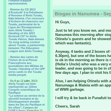
Funafuti Kaupule
representative.
- Remise du CD 2013
d'Ecolozik* à la Présidente
Biogas in Nanumea - Se
d'Honneur d'Alofa Tuvalu,
Nala Ielemia. (*un concours
d'écriture de chansons sur
Hi Guys,
Tuvalu, partenariat de la
Ligue de l'Enseignement
Just to let you know we, and mos
avec Alofa Tuvalu) /
Handing of the 2013
Nanumea this morning after sto
Ecolozik CD* to Alofa
Otinelu's guests and he showe
Tuvalu Patron, Nala Ielemia
*(a song writing contest
which was fantastic).
about Tuvalu, a partnership
between The Education
Anyway, 4 tanks and 2 boxes of 
League and Alofa Tuvalu).
6.30pm), but one of the boxes h
- Remise des cartes de
is ok in the morning as there is
l'Union de la la Presse
Francophone aux
(Helia's Uncle) who was a very 
journalistes des Médias de
leader, and was going to be in ch
Tuvalu /
Handing of the UPF
press cards to the Tuvalu
few days ago. I plan to visit hi
media people.
Also, I am helping Otinelu with
- Du 8 au 12 juillet, 2013:
Alofa Tuvalu est bien
Nanumaga & Mateia with an appl
représentée au 12ème
of WWII garbage.
Congrès scientifique du
Pacifique
"La science au service de la
I will try & be back in Funafuti t
sécurité humaine et du
Développement durable
dans les îles du Pacifique et
Cheers, Sarah
les côtes", Campus de
l'USP à Suva
/
From 8 to 12