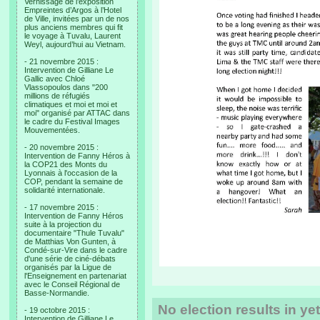
Vernissage de l’exposition
Empreintes d’Argos à l’Hotel
de Ville, invitées par un de nos
plus anciens membres qui fit
le voyage à Tuvalu, Laurent
Weyl, aujourd’hui au Vietnam.
- 21 novembre 2015 :
Intervention de Gilliane Le
Gallic avec Chloé
Vlassopoulos dans "200
millions de réfugiés
climatiques et moi et moi et
moi" organisé par ATTAC dans
le cadre du Festival Images
Mouvementées.
- 20 novembre 2015 :
Intervention de Fanny Héros à
la COP21 des Monts du
Lyonnais à l'occasion de la
COP, pendant la semaine de
solidarité internationale.
- 17 novembre 2015 :
Intervention de Fanny Héros
suite à la projection du
documentaire "Thule Tuvalu"
de Matthias Von Gunten, à
Condé-sur-Vire dans le cadre
d'une série de ciné-débats
organisés par la Ligue de
l'Enseignement en partenariat
avec le Conseil Régional de
Basse-Normandie.
No election results in ye
- 19 octobre 2015 :
Intervention de Gilliane Le