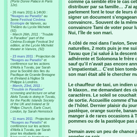
comme ça semble être le cas cette
(Porte Doree Palace in Paris
12e).
distribuer par sa famille… J’ai 
parlement font le tour de leurs é
- 26 mars 2011 à 14h30 :
"
Nuages au Paradis
" au
signer un document s’engageant
3eme
Festival Cinéma
convaincre.. Souvent de la mêm
Ecologie
de Vanves, au
convaincre Tami de voter pour lu
Théâtre du Lycée Michelet
(92)
Nui, l’île de son mari.
-
March 26th, 2011 : "Trouble
in Paradise" part of the
Cinéma Ecologie Festival 3rd
A côté de moi dans l’avion, Sev
edition, at the Lycée Michelet
naturelles, 2 mots puis je me s
theater in Vanves, (92)
Tavau que j’ai salué à la descent
-
23 mars 2011
: Projection de
adhérente et Solomona le frère d
"
Nuages au Paradis
" et
sauf qu’il n’avait pas encore an
conférence sur les actions
d'Alofa à Tuvalu, par Sarah
s’impatientait… C’est bien tombé 
pour la Société des Iles du
son mari était allé le chercher m
Pacifique de Grande Bretagne
et d'Ireland à l'église St
Philippe à Londres.
Le chauffeur de taxi, un indien u
-
March, 23rd, 2011
:
le klaxon.. me demandant des ci
"
Trouble in Paradise
"
screening and lecture on what
caractères. Le soleil se couchai
Alofa Tuvalu is doing in Tuvalu,
de sortie. Accueillie comme d’h
for the Pacific Islands Society
of the UK and Ireland at St
de l’hôtel. Dernier plaisir du jour
Philips Church, Earls Court,
pastèque, orange sucrée, banane
London, by Sarah Hemstock
manger à de rares occasions à T
-
11 mars 2011
: Projection de
pommes ou de la pastèque pas as
"
Nuages au Paradis
" et
conférence sur les actions
d'Alofa à Tuvalu, par Sarah
Demain avec un peu de chance je 
pour les étudiants de
appeler ce soir.