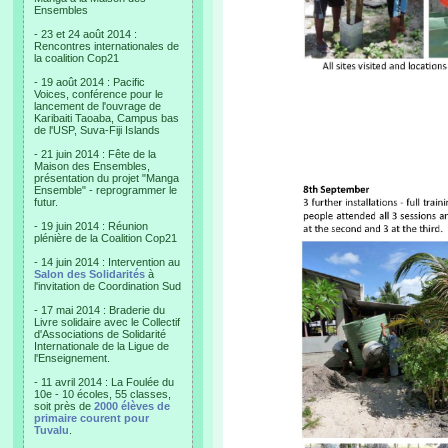
Ensembles
- 23 et 24 août 2014 :
Rencontres internationales de
la coalition Cop21
- 19 août 2014 : Pacific
Voices, conférence pour le
lancement de l'ouvrage de
Karibaiti Taoaba, Campus bas
de l'USP, Suva-Fiji Islands
- 21 juin 2014 : Fête de la
Maison des Ensembles,
présentation du projet "Manga
Ensemble" - reprogrammer le
futur.
- 19 juin 2014 : Réunion
plénière de la Coalition Cop21
- 14 juin 2014 : Intervention au
Salon des Solidarités
à
l'invitation de Coordination Sud
- 17 mai 2014 : Braderie du
Livre solidaire avec le Collectif
d'Associations de Solidarité
Internationale de la Ligue de
l'Enseignement.
- 11 avril 2014 : La Foulée du
10e - 10 écoles, 55 classes,
soit près de
2000 élèves de
primaire courent pour
Tuvalu
.