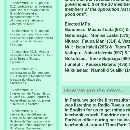
- 9 décembre 2015 : pour le
government: 8 of the 10 member
D12, participation à l’opération
members of the opposition lost 
Red Line, sur l’avenue de la
Grande Armée et au
good one
”.
rassemblement “Etat
d’Urgence Climatique au
Elected MPs
Champs de Mars.
Nanumea: Maatia Toafa (531) & W
- 8 décembre 2015 : un petit
tour en bus dans Paris avec
Nanumaga: Monise Laafai (379) &
notre amie et trésorière d’Alofa
Niutao: Fauoa Mani (314) & Vete
Tuvalu à Tuvalu, Risasi
Finikaso.
Nui: Isaia Italeli (263) & Taom 
- 7 décembre 2015 : visite à
Vaitupu: Apisai Ielemia (597) & 
l’opération Paris-Terre du Jour
Nukufetau: Enele Sopoaga (490)
de la Terre a l’Espace
Ephémère.
Funafuti: Kausea Natano (436) 
- 6 décembre 2015 :
Nukulaelae: Namoliki Sualiki (1
participation au Sommet des
196 Chaises à Montreuil dans
le cadre du village des
alternatives.
How we got the news..
- 5 décembre 2015 :
Intervention de Fanny Héros
au café Le Grand Bouillon à
In Paris, we got the first result
Aubervilliers autour du projet
"Tuvalu: ici / ailleurs".
was listening to Radio Tuvalu a
in English for us to get things ri
- 5 décembre 2015 :
facebook as well. Sandrine got t
intervention de Gilliane Le
Gallic au Musée national de
Parisian office during her holida
l’histoire de l’immigration, à la
facebook at around 11pm Paris 
projection-débat organisee par
l’OIM avec Dominique