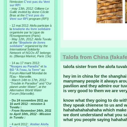
l'émission
C'est pas du Vent
sur RFI
-
may 13th, 2012: Gilliane Le
Gallic invited by Anne-Cécile
Bras at the
C'est pas du
Vent sur RFI
program (RFI)
- 12 mai 2012: Alofa participe à
la
braderie du livre solidaire
organisée par la Ligue de
l'Enseignement (Paris)
-
May 12th, 2012: Alofa Tuvalu
at the
"Braderie de livres
solidaire"
organized by the
International Solidarity
Network of NGOs AT belongs
Talofa from China (fakafet
to. (Blanqui Market, Paris 13e)
- 14 au 17 mars 2012:
talofa sister from the alofa tuval
"
Nuages au Paradis
" et
la
BD "A l'eau, la Terre"
au
Forum Alternatif Mondial de
hey im in china for the shanghai
l'Eau - Marseille.
-
March 14th to 17th, 2012:
manymany people it always aro
"Trouble in Paradise” and “Our
pavilion and they admire our tuv
planet under Water”, at the
is very good to them we are ver
Alternative World Water
Forum (Marseille).
know what they going to do wi
- Du 24 novembre 2011 au
10 avril 2012 - mission à
they speak chienese to us and wh
Tuvalu :
hahahahahahahaha which make t
- From November 24th, 2011
to April 10th, 2012 - Mission
we dont understand what you sa
in Tuvalu :
what you people saying hahah
- 4 avril 2012 :
Atelier Alofa