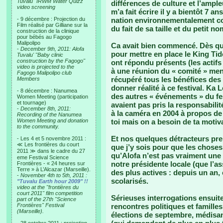
Tuvalu "IRWM Water Quizz"
différences de culture et l’ampl
video screening
m’a fait écrire il y a bientôt 7 a
- 9 décembre : Projection du
nation environnementalement corr
Film réalisé par Gilliane sur la
du fait de sa taille et du petit n
construction de la clinique
pour bébés au Fagogo
Malipolipo
Ca avait bien commencé. Dès que j
-
December 9th, 2011: Alofa
pour mettre en place le King Ti
Tuvalu' "Baby clinic
construction by the Fagogo"
ont répondu présents (les actifs
video is projected to the
à une réunion du « comité » mené
Fagogo Malipolipo club
récupéré tous les bénéfices des 
Members
donner réalité à ce festival. Ka 
- 8 décembre : Nanumea
des autres « événements » du fest
Women Meeting (participation
et tournage)
avaient pas pris la responsabilit
-
December 8th, 2011:
à la caméra en 2004 à propos de
Recording of the Nanumea
Women Meeting and donation
toi mais on a besoin de ta motiva
to the community.
Et nos quelques détracteurs pr
- Les 4 et 5 novembre 2011 :
≪ Les frontières du court
que j’y sois pour que les chose
2011 ≫ dans le cadre du 27
qu’Alofa n’est pas vraiment une
eme Festival Science
notre présidente locale (que l’a
Frontières - « 24 heures sur
Terre » à L’Alcazar (Marseille).
des plus actives : depuis un an,
-
November 4th to 5th, 2011 :
scolarisés.
"Tuvalu Earth hour 2009" !!
video at the "frontières du
court 2011" film competition
Sérieuses interrogations ensuit
part of the 27th "Science
Frontières" Festival
rencontres politiques et famille
(Marseille).
élections de septembre, médisan