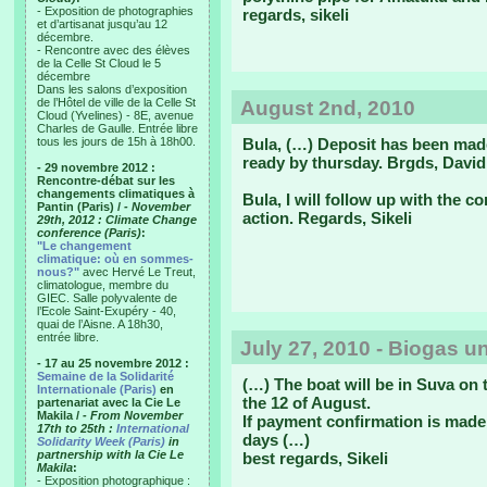
- Exposition de photographies
regards, sikeli
et d’artisanat jusqu’au 12
décembre.
- Rencontre avec des élèves
de la Celle St Cloud le 5
décembre
Dans les salons d’exposition
de l’Hôtel de ville de la Celle St
August 2nd, 2010
Cloud (Yvelines) - 8E, avenue
Charles de Gaulle. Entrée libre
tous les jours de 15h à 18h00.
Bula, (…) Deposit has been made
ready by thursday. Brgds, David
- 29 novembre 2012 :
Rencontre-débat sur les
changements climatiques à
Bula, I will follow up with the 
Pantin (Paris) /
- November
action. Regards, Sikeli
29th, 2012 : Climate Change
conference (Paris)
:
"Le changement
climatique: où en sommes-
nous?"
avec Hervé Le Treut,
climatologue, membre du
GIEC. Salle polyvalente de
l’Ecole Saint-Exupéry - 40,
quai de l’Aisne. A 18h30,
entrée libre.
July 27, 2010 - Biogas un
- 17 au 25 novembre 2012 :
Semaine de la Solidarité
(…) The boat will be in Suva on 
Internationale (Paris)
en
the 12 of August.
partenariat avec la Cie Le
Makila /
- From November
If payment confirmation is made 
17th to 25th :
International
days (…)
Solidarity Week (Paris)
in
partnership with la Cie Le
best regards, Sikeli
Makila
:
- Exposition photographique :