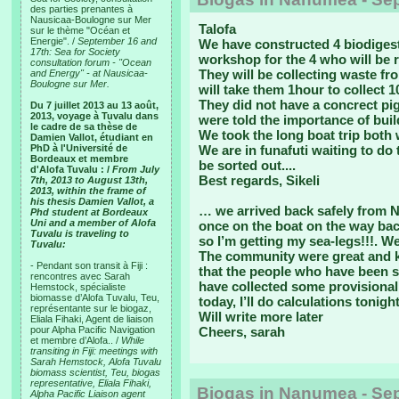
des parties prenantes à
Nausicaa-Boulogne sur Mer
Talofa
sur le thème "Océan et
Energie". /
September 16 and
We have constructed 4 biodiges
17th: Sea for Society
workshop for the 4 who will be r
consultation forum - "Ocean
They will be collecting waste fro
and Energy" - at Nausicaa-
Boulogne sur Mer.
will take them 1hour to collect 1
They did not have a concrect pig
Du 7 juillet 2013 au 13 août,
2013, voyage à Tuvalu dans
were told the importance of buil
le cadre de sa thèse de
We took the long boat trip both 
Damien Vallot, étudiant en
PhD à l'Université de
We are in funafuti waiting to do
Bordeaux et membre
be sorted out....
d'Alofa Tuvalu : /
From July
Best regards, Sikeli
7th, 2013 to August 13th,
2013, within the frame of
his thesis Damien Vallot, a
… we arrived back safely from 
Phd student at Bordeaux
Uni and a member of Alofa
once on the boat on the way back
Tuvalu is traveling to
so I’m getting my sea-legs!!!. W
Tuvalu:
The community were great and ka
- Pendant son transit à Fiji :
that the people who have been s
rencontres avec Sarah
have collected some provisional
Hemstock, spécialiste
biomasse d’Alofa Tuvalu, Teu,
today, I’ll do calculations tonight
représentante sur le biogaz,
Will write more later
Eliala Fihaki, Agent de liaison
pour Alpha Pacific Navigation
Cheers, sarah
et membre d’Alofa.. /
While
transiting in Fiji: meetings with
Sarah Hemstock, Alofa Tuvalu
biomass scientist, Teu, biogas
representative, Eliala Fihaki,
Biogas in Nanumea - Se
Alpha Pacific Liaison agent