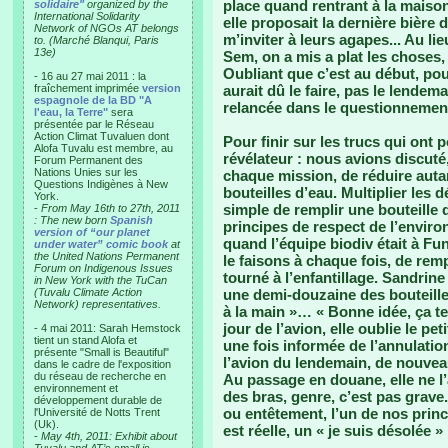
place quand rentrant à la maison 
solidaire"
organized by the
International Solidarity
elle proposait la dernière bière
Network of NGOs AT belongs
m’inviter à leurs agapes... Au li
to. (Marché Blanqui, Paris
13e)
Sem, on a mis a plat les choses, 
Oubliant que c’est au début, pour
- 16 au 27 mai 2011 : la
fraîchement imprimée
version
aurait dû le faire, pas le lende
espagnole de la BD "A
relancée dans le questionnement
l'eau, la Terre"
sera
présentée par le Réseau
Action Climat Tuvaluen dont
Pour finir sur les trucs qui ont 
Alofa Tuvalu est membre, au
révélateur : nous avions discut
Forum Permanent des
Nations Unies sur les
chaque mission, de réduire aut
Questions Indigènes à New
bouteilles d’eau. Multiplier les d
York.
simple de remplir une bouteille d’
-
From May 16th to 27th, 2011
: The new born
Spanish
principes de respect de l’environ
version of “our planet
quand l’équipe biodiv était à Fun
under water” comic book
at
the United Nations Permanent
le faisons à chaque fois, de remp
Forum on Indigenous Issues
tourné à l’enfantillage. Sandrin
in New York with the TuCan
(Tuvalu Climate Action
une demi-douzaine des bouteille
Network) representatives.
à la main »… « Bonne idée, ça te
jour de l’avion, elle oublie le pet
- 4 mai 2011: Sarah Hemstock
tient un stand Alofa et
une fois informée de l’annulation
présente "Small is Beautiful"
l’avion du lendemain, de nouveau,
dans le cadre de l'exposition
du réseau de recherche en
Au passage en douane, elle ne l’a
environnement et
des bras, genre, c’est pas grave.
développement durable de
ou entêtement, l’un de nos princ
l'Université de Notts Trent
(Uk).
est réelle, un « je suis désolée »
-
May 4th, 2011: Exhibit about