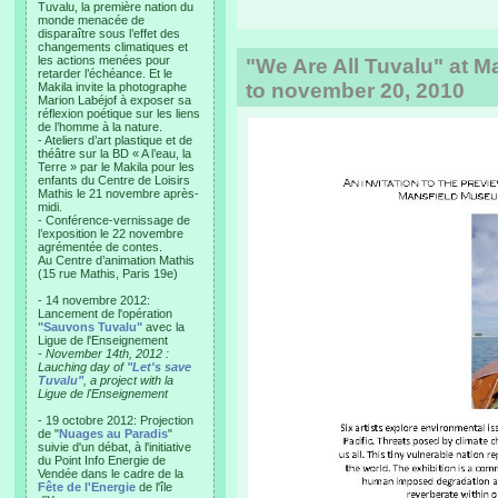
Tuvalu, la première nation du
monde menacée de
disparaître sous l’effet des
changements climatiques et
les actions menées pour
"We Are All Tuvalu" at 
retarder l’échéance. Et le
to november 20, 2010
Makila invite la photographe
Marion Labéjof à exposer sa
réflexion poétique sur les liens
de l’homme à la nature.
- Ateliers d’art plastique et de
théâtre sur la BD « A l’eau, la
Terre » par le Makila pour les
enfants du Centre de Loisirs
Mathis le 21 novembre après-
midi.
- Conférence-vernissage de
l’exposition le 22 novembre
agrémentée de contes.
Au Centre d’animation Mathis
(15 rue Mathis, Paris 19e)
- 14 novembre 2012:
Lancement de l'opération
"Sauvons Tuvalu"
avec la
Ligue de l'Enseignement
- November 14th, 2012 :
Lauching day of
"Let's save
Tuvalu"
, a project with la
Ligue de l'Enseignement
- 19 octobre 2012: Projection
de "
Nuages au Paradis
"
suivie d'un débat, à l'initiative
du Point Info Energie de
Vendée dans le cadre de la
Fête de l'Energie
de l'île