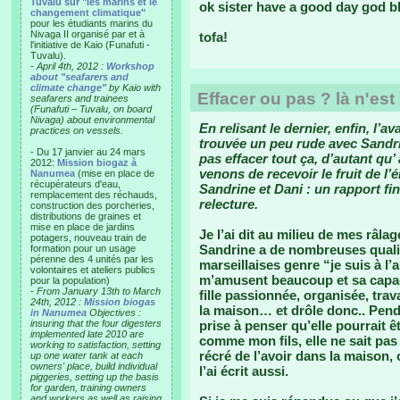
Tuvalu sur "les marins et le
ok sister have a good day god bl
changement climatique"
pour les étudiants marins du
Nivaga II organisé par et à
tofa!
l'initiative de Kaio (Funafuti -
Tuvalu).
-
April 4th, 2012 :
Workshop
about "seafarers and
climate change"
by Kaio with
Effacer ou pas ? là n'est
seafarers and trainees
(Funafuti – Tuvalu, on board
Nivaga) about environmental
En relisant le dernier, enfin, l’a
practices on vessels.
trouvée un peu rude avec Sandrin
- Du 17 janvier au 24 mars
pas effacer tout ça, d’autant q
2012:
Mission biogaz à
venons de recevoir le fruit de l
Nanumea
(mise en place de
récupérateurs d'eau,
Sandrine et Dani : un rapport f
remplacement des réchauds,
relecture.
construction des porcheries,
distributions de graines et
mise en place de jardins
Je l’ai dit au milieu de mes râla
potagers, nouveau train de
Sandrine a de nombreuses qualit
formation pour un usage
pérenne des 4 unités par les
marseillaises genre “je suis à l’
volontaires et ateliers publics
m’amusent beaucoup et sa capaci
pour la population)
-
From January 13th to March
fille passionnée, organisée, tra
24th, 2012 :
Mission biogas
la maison… et drôle donc.. Pend
in Nanumea
Objectives :
insuring that the four digesters
prise à penser qu’elle pourrait ê
implemented late 2010 are
comme mon fils, elle ne sait pas 
working to satisfaction, setting
récré de l’avoir dans la maison, 
up one water tank at each
owners' place, build individual
l’ai écrit aussi.
piggeries, setting up the basis
for garden, training owners
and workers as well as raising