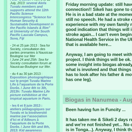
July, 2013:
several Alofa
Friday morning update:
still ha
Tuvalu members and
connection!! Sikeli has gone to 
supports attend the 12th
Pacific Science
He is in a bad state at the mom
Intercongress "Science for
still no speech. He had a strok
Human Security &
experience with my own family m
Sustainable Development in
the Pacific Islands & Rim"
good indication that things will
at University of the South
stroke again... I can't even begi
Pacific Laucala Campus,
Suva, Fiji
National Health Service in the U
that is available here...
- 24 et 25 juin 2013 : Sea for
Society, consultation des
parties prenantes à Nausicaa-
Anyway, I am going to meet with 
Boulogne sur Mer
project. I think things will be o
/
June 24 and 25th: Sea for
Society consultation forum at
some insight into biogas already
Nausicaa-Boulogne sur Mer.
what is involved and that things
- du 4 au 30 juin 2013 :
has to look after his father & m
Exposition photographique
has one leg).
sur le projet Tuvalu Marine
Life à l'aquarium de la Porte
Dorée. /
June 4th to 30t,
2013h: Tuvalu Marine Life
picture exhibition at the
tropical aquarium in Paris.
Biogas in Nanumea - Aug
- les 6 et 8 juin 2013 :
Been having fun in Funcity
...
ateliers pédagogiques sur
Tuvalu et la biodiversité
marine par l'association
It has taken me & Sikeli 2 days r
d'Ici et d'Ailleurs à
l'aquarium de la Porte
and we're not finished yet... No
Dorée. /
June 6th and 8th,
is in Tonga...). Anyway, I thin
2013: Kid awareness