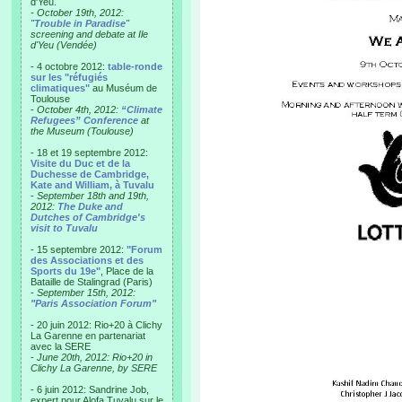
d'Yeu.
- October 19th, 2012:
"
Trouble in Paradise
"
screening and debate at Ile
d'Yeu (Vendée)
- 4 octobre 2012:
table-ronde
sur les "réfugiés
climatiques"
au Muséum de
Toulouse
-
October 4th, 2012:
“Climate
Refugees” Conference
at
the Museum (Toulouse)
- 18 et 19 septembre 2012:
Visite du Duc et de la
Duchesse de Cambridge,
Kate and William, à Tuvalu
-
September 18th and 19th,
2012:
The Duke and
Dutches of Cambridge's
visit to Tuvalu
- 15 septembre 2012:
"Forum
des Associations et des
Sports du 19e"
, Place de la
Bataille de Stalingrad (Paris)
-
September 15th, 2012:
"Paris Association Forum"
- 20 juin 2012: Rio+20 à Clichy
La Garenne en partenariat
avec la SERE
-
June 20th, 2012: Rio+20 in
Clichy La Garenne, by SERE
- 6 juin 2012: Sandrine Job,
expert pour Alofa Tuvalu sur le