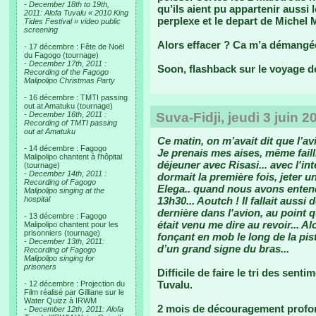
-
December 18th to 19th,
qu’ils aient pu appartenir aussi
2011: Alofa Tuvalu « 2010 King
perplexe et le depart de Michel 
Tides Festival » video public
screening
Alors effacer ? Ca m’a démangée.
- 17 décembre : Fête de Noël
du Fagogo (tournage)
-
December 17th, 2011 :
Soon, flashback sur le voyage de
Recording of the Fagogo
Malipolipo Christmas Party
- 16 décembre : TMTI passing
out at Amatuku (tournage)
-
December 16th, 2011 :
Suva-Fidji, jeudi 3 juin 20
Recording of TMTI passing
out at Amatuku
Ce matin, on m’avait dit que l’av
- 14 décembre : Fagogo
Je prenais mes aises, même failli
Malipolipo chantent à l'hôpital
déjeuner avec Risasi... avec l'int
(tournage)
-
December 14th, 2011 :
dormait la première fois, jeter un
Recording of Fagogo
Elega.. quand nous avons entend
Malipolipo singing at the
hospital
13h30... Aoutch ! Il fallait aussi
dernière dans l'avion, au point q
- 13 décembre : Fagogo
était venu me dire au revoir... A
Malipolipo chantent pour les
prisonniers (tournage)
fonçant en mob le long de la pist
-
December 13th, 2011:
d’un grand signe du bras...
Recording of Fagogo
Malipolipo singing for
prisoners
Difficile de faire le tri des sent
Tuvalu.
- 12 décembre : Projection du
Film réalisé par Gilliane sur le
Water Quizz à IRWM
2 mois de découragement profond
-
December 12th, 2011: Alofa