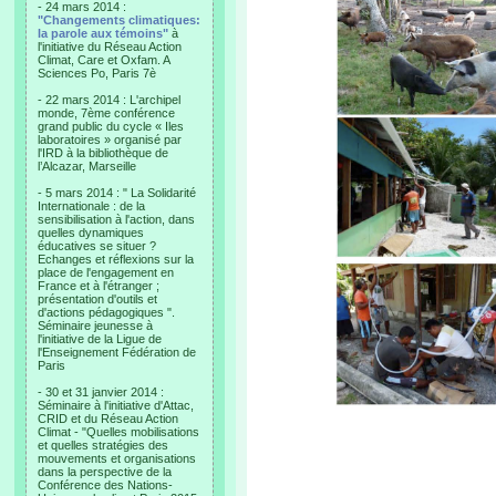
- 24 mars 2014 :
"Changements climatiques:
la parole aux témoins"
à
l'initiative du Réseau Action
Climat, Care et Oxfam. A
Sciences Po, Paris 7è
- 22 mars 2014 : L'archipel
monde, 7ème conférence
grand public du cycle « Iles
laboratoires » organisé par
l'IRD à la bibliothèque de
l’Alcazar, Marseille
- 5 mars 2014 : " La Solidarité
Internationale : de la
sensibilisation à l'action, dans
quelles dynamiques
éducatives se situer ?
Echanges et réflexions sur la
place de l'engagement en
France et à l'étranger ;
présentation d'outils et
d'actions pédagogiques ".
Séminaire jeunesse à
l'initiative de la Ligue de
l'Enseignement Fédération de
Paris
- 30 et 31 janvier 2014 :
Séminaire à l'initiative d'Attac,
CRID et du Réseau Action
Climat - "Quelles mobilisations
et quelles stratégies des
mouvements et organisations
dans la perspective de la
Conférence des Nations-