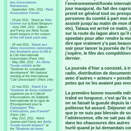
des Associations
l’environnement/Année internatio
Parisiennes
jour inaugural, du fait des capri
-
September 10th, 2011 :
Paris
prend en général tout ou presque
Association Forum
personne du comité à part moi e
- 19 juin 2011 : Stand au
Vide-
assisté jusqu’au matin de mon d
Grenier
sur la Butte Bergeyre
-
June 19th, 2011 : Gilliane
etc). Tataua est arrivé ce matin, 
and Fanny are Alofa Tuvalu
sur la route du lagon alors qu’il
booth keepers in the context
of
the hill back yard sale
.
speedais pour aller rendre la mob
dire que vraiment y’a pas beauc
- 28 mai 2011 :
Stand aux
soir pour lancer la journée de l
4ème rencontres nationales
des étudiants pour le DD
à
j’espère, le film des compétition
la Cité Internationale
dernier.
Universitaire (Paris 14e)
-
May 28th, 2011 :
An Alofa
Tuvalu exhibit
at the
La journée d’hier a consisté, à tr
“Students for sustainable
radio, distribution de documents
development” 4th National
meeting at the International
avec d’autres « acteurs » possib
“Cité Universitaire” (Paris 14e)
potes qui ne les avaient pas enc
- 21 mai 2011 :
Stand à la
"braderie de livres solidaire"
La première bonne nouvelle mêm
organisée par le Collectif
d'Associations de Solidarité
traîné en longueur, c’est qu’ils
Internationale de la Ligue de
on se faisait la gueule depuis l
l'Enseignement pour la
politesse fut assuré. Déjeuner e
Campagne "Pas
d'éducation, pas d'avenir
"
que je ne suis pas blessée de so
(Paris 13e)
l’adolescence, elle ne sait pas d
-
May 21st, 2011 : Marie-
Jeanne and Fanny are
Alofa
dans les chaussures des autres « 
Tuvalu booth keepers"
at
hurlé quand je lui demandais comm
the
"Braderie de livres