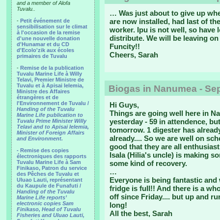
and a member of Alofa
Tuvalu..
… Was just about to give up when
are now installed, had last of 
-
Petit événement de
sensibilisation sur le climat
worker. Ipu is not well, so have
à l'occasion de la remise
distribute. We will be leaving o
d'une nouvelle donation
d'Hunamar et du CD
Funcity!!
d'Ecolo'zik aux écoles
Cheers, Sarah
primaires de Tuvalu
-
Remise de la publication
Tuvalu Marine Life à Willy
Telavi, Premier Ministre de
Tuvalu et à Apisai Ielemia,
Biogas in Nanumea - Se
Ministre des Affaires
étrangères et de
l'Environnement de Tuvalu /
Hi Guys,
Handing of the Tuvalu
Things are going well here in N
Marine Life publication to
yesterday - 59 in attendence, 
Tuvalu Prime Minister Willy
Telavi and to Apisai Ielemia,
tomorrow. 1 digester has already
Minister of Foreign Affairs
already.... So we are well on sche
and Environment.
good that they are all enthusiasti
- Remise des copies
Isala (Hilia's uncle) is making 
électroniques des rapports
Tuvalu Marine Life à Sam
some kind of recovery.
Finikaso, Patron du service
…
des Pêches de Tuvalu et
Everyone is being fantastic and
Uluao Lauti, représentant
du Kaupule de Funafuti /
fridge is full!! And there is a wh
Handing of the Tuvalu
off since Friday.... but up and 
Marine Life reports’
electronic copies Sam
long!
Finikaso, Head of Tuvalu
All the best, Sarah
Fisheries and Uluao Lauti,