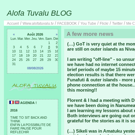
Alofa Tuvalu BLOG
/
/
/
/
/
/
Accueil
Www.alofatuvalu.tv
FACEBOOK
You Tube
Flickr
Twitter
Me C
A few more news
«
Août 2026
»
Lun.
Mar.
Mer.
Jeu.
Ven.
Sam.
Dim.
1
2
(…) GoT is very quiet at the mo
3
4
5
6
7
8
9
are still on outer islands as Ni
10
11
12
13
14
15
16
17
18
19
20
21
22
23
I am writing "off-line" - so unsu
24
25
26
27
28
29
30
we have had no internet connect
31
08/08/2026
brief periods of maybe 15 minute
election results is that there w
Funafuti & outer islands - more 
phone connection at the house..
this morning!!
Florent & I had a meeting with D
AGENDA !
we have been doing in Nanumea 
I am learning my lessons about 
2016
Both interviews are going out on
TIME TO SIT BACK AND
grateful for the stories as it is 
THINK
ENFIN LA POSSIBILITE DE
FAIRE PAUSE POUR
(…) Sikeli was in Amatuku yester
REFLECHIR