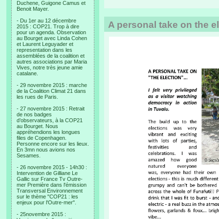
Duchene, Guigone Camus et
Benoit Mayer.
- Du 1er au 12 décembre
A personal take on the e
2015 : COP21. Trop à dire
pour un agenda. Observation
au Bourget avec Linda Cohen
et Laurent Leguyader et
representation dans les
assemblées de la coalition et
autres associations par Maria
Vives, notre très jeune amie
catalane.
- 29 novembre 2015 : marche
de la Coalition Climat 21 dans
les rues de Paris.
- 27 novembre 2015 : Retrait
de nos badges
d’observateurs, à la COP21
au Bourget. Nous
appréhendions les longues
files de Copenhagen.
Personne encore sur les lieux.
En 3mn nous avions nos
Sesames.
- 26 novembre 2015 - 14h30 :
Intervention de Gilliane Le
Gallic sur France Tv Outre-
mer Première dans l'émission
Transversal Environnement
sur le thème "COP21 : les
enjeux pour l'Outre-mer".
- 25novembre 2015 :