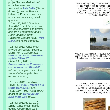
projet "Tuvalu Marine Life",
organise, avec son
association
Pala Dalik
(l’écho
du récif), une conférence
intitulée « Etat de santé des
récifs calédoniens: Qui fait
quoi ? »
-
June 6th, 2012: Sandrine
Job, AlofaTuvalu’s expert on
the Tuvalu Marine Life project,
sets up a conference about
Reefs’ health in New
Caledonia with her NGO:
Pala
Dalik
(the reef’s echoes).
- 15 mai 2012: Gilliane est
l'invitée de Patricia Ricard et
Marie-Pierre Cabello aux
Mardis de l'Environnement
spécial "Rio+20"
-
May 15th, 2012:
«
Environment on Tuesday »
conference on “Rio +20”
with screening of some of the
video shot during the last
missions. (Paris)
- 13 mai 2012: stand Alofa
Tuvalu au
Vide-Grenier de la
Butte Bergeyre
(Paris)
-
May 13th, 2012: Alofa Tuvalu
booth at the
Bergeyre hill
back yard sale
. (Paris)
- 13 mai 2012 de 11h10 à
11h30: Gilliane est l'invitée
d'Anne Cécile Bras dans