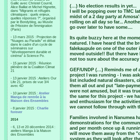
Gallic avec Christel Cournil,
(…) No election results in yet...
Alice Baillat et Michel Hignette,
I will be popping over to TMC la
dans "Migrants et réfugiés
climatiques : quels enjeux,
midst of a 2 day party at Amosa'
quelles réponses ?", organisé
rolling on all day so far... Anoth
par le Bondyblog, au Musée
de l'Histoire de l'immigration
go over later to have some....
(Paris)
- 13 mars 2015 : Projection de
Its quite buzzy here at the mom
"Nuages au Paradis" et débat
natured. I have heard that the b
dans le cadre d'un cycle de
falekaupule on one of the outer i
séminaires sur
"développement durable et
moved outside!! But there have
cinéma" à Science Po.
not too sure about the accuracy o
- 15 janvier 2015 : Réunion
plénière de la Coalition Climat
GEF/UNDP (…) Reminds me of a r
21
project I was running - I was aske
- 13 janvier 2015 : Ateliers Our
list included natural disasters, ci
Life 21, prises de vue 3/4
them all out and put "late-payme
avec 4D
were not amused, but it was true
- 10 janvier 2015 :
Atelier
the same for this project - we h
Manga de rentrée à la
Maison des Ensembles
and enthusiasm for the activitie
we cannot follow through with th
- 8 janvier 2015 :
Charlie
forever
Families involved in Nanumea ha
2014
demonstrations for the communit
- 6, 13 et 20 décembre 2014 :
and per month once up & running
ateliers Manga à la Maison
will move them away from the 
des Ensembles
system as they will look after th