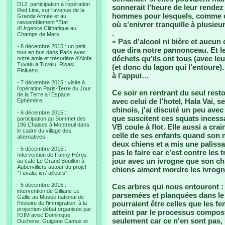
D12, participation à l’opération
sonnerait l’heure de leur rendez
Red Line, sur l’avenue de la
hommes pour lesquels, comme ce 
Grande Armée et au
rassemblement “Etat
où s’enivrer tranquille à plusieur
d’Urgence Climatique au
.
Champs de Mars.
« Pas d’alcool ni bière et aucun
- 8 décembre 2015 : un petit
que dira notre pannonceau. Et le
tour en bus dans Paris avec
déchets qu’ils ont tous (avec l
notre amie et trésorière d’Alofa
Tuvalu à Tuvalu, Risasi
(et donc du lagon qui l’entoure
Finikaso.
à l’appui…
- 7 décembre 2015 : visite à
l’opération Paris-Terre du Jour
Ce soir en rentrant du seul resto
de la Terre a l’Espace
avec celui de l’hotel, Hala Vai, 
Ephémère.
chinois, j'ai discuté un peu ave
- 6 décembre 2015 :
que suscitent ces squats incess
participation au Sommet des
196 Chaises à Montreuil dans
VB coule à flot. Elle aussi a cra
le cadre du village des
celle de ses enfants quand son m
alternatives.
deux chiens et a mis une palissa
- 5 décembre 2015 :
pas le faire car c’est contre les 
Intervention de Fanny Héros
jour avec un ivrogne que son chi
au café Le Grand Bouillon à
Aubervilliers autour du projet
chiens aiment mordre les ivrogn
"Tuvalu: ici / ailleurs".
- 5 décembre 2015 :
Ces arbres qui nous entourent :
intervention de Gilliane Le
parsemées et planquées dans le 
Gallic au Musée national de
pourraient être celles que les fe
l’histoire de l’immigration, à la
projection-débat organisee par
atteint par le processus compos
l’OIM avec Dominique
seulement car ce n'en sont pas,
Duchene, Guigone Camus et