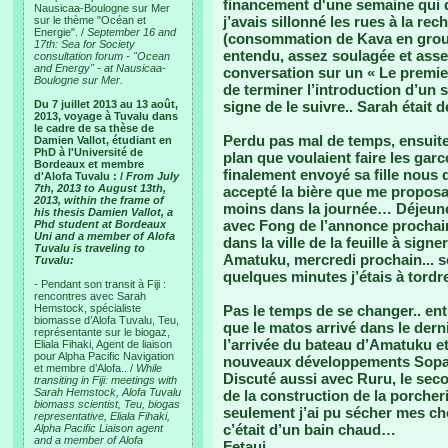
financement d'une semaine qui de
Nausicaa-Boulogne sur Mer
j’avais sillonné les rues à la re
sur le thème "Océan et
Energie". /
September 16 and
(consommation de Kava en groupe
17th: Sea for Society
entendu, assez soulagée et asse
consultation forum - "Ocean
and Energy" - at Nausicaa-
conversation sur un « Le premier
Boulogne sur Mer.
de terminer l’introduction d’un sé
Du 7 juillet 2013 au 13 août,
signe de le suivre.. Sarah était d
2013, voyage à Tuvalu dans
le cadre de sa thèse de
Perdu pas mal de temps, ensuite,
Damien Vallot, étudiant en
PhD à l'Université de
plan que voulaient faire les garc
Bordeaux et membre
finalement envoyé sa fille nous d
d'Alofa Tuvalu : /
From July
7th, 2013 to August 13th,
accepté la bière que me proposai
2013, within the frame of
moins dans la journée… Déjeuner
his thesis Damien Vallot, a
avec Fong de l’annonce prochain
Phd student at Bordeaux
Uni and a member of Alofa
dans la ville de la feuille à sign
Tuvalu is traveling to
Amatuku, mercredi prochain... s
Tuvalu:
quelques minutes j’étais à tord
- Pendant son transit à Fiji :
rencontres avec Sarah
Hemstock, spécialiste
Pas le temps de se changer.. entr
biomasse d’Alofa Tuvalu, Teu,
que le matos arrivé dans le derni
représentante sur le biogaz,
l’arrivée du bateau d’Amatuku et
Eliala Fihaki, Agent de liaison
pour Alpha Pacific Navigation
nouveaux développements Sopac
et membre d’Alofa.. /
While
Discuté aussi avec Ruru, le secon
transiting in Fiji: meetings with
Sarah Hemstock, Alofa Tuvalu
de la construction de la porcheri
biomass scientist, Teu, biogas
seulement j’ai pu sécher mes c
representative, Eliala Fihaki,
c’était d’un bain chaud…
Alpha Pacific Liaison agent
and a member of Alofa
Fetaui