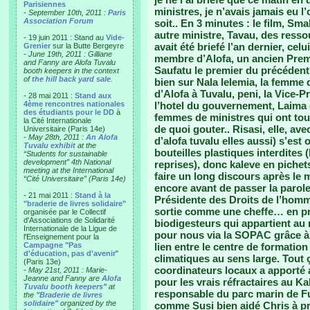
Parisiennes
ministres, je n’avais jamais eu l
-
September 10th, 2011 :
Paris
Association Forum
soit.. En 3 minutes : le film, Sma
autre ministre, Tavau, des resso
- 19 juin 2011 : Stand au
Vide-
avait été briefé l’an dernier, c
Grenier
sur la Butte Bergeyre
-
June 19th, 2011 : Gilliane
membre d’Alofa, un ancien Premie
and Fanny are Alofa Tuvalu
Saufatu le premier du précédent
booth keepers in the context
of
the hill back yard sale
.
bien sur Nala Ielemia, la femme
d’Alofa à Tuvalu, peni, la Vice-Pr
- 28 mai 2011 :
Stand aux
4ème rencontres nationales
l’hotel du gouvernement, Laima d
des étudiants pour le DD
à
femmes de ministres qui ont tou
la Cité Internationale
de quoi gouter.. Risasi, elle, av
Universitaire (Paris 14e)
-
May 28th, 2011 :
An Alofa
d’alofa tuvalu elles aussi) s’es
Tuvalu exhibit
at the
bouteilles plastiques interdites 
“Students for sustainable
development” 4th National
reprises), donc kaleve en pichet
meeting at the International
faire un long discours après le m
“Cité Universitaire” (Paris 14e)
encore avant de passer la parole
- 21 mai 2011 :
Stand à la
Présidente des Droits de l’homme
"braderie de livres solidaire"
sortie comme une cheffe… en prés
organisée par le Collectif
d'Associations de Solidarité
biodigesteurs qui appartient au m
Internationale de la Ligue de
pour nous via la SOPAC grâce à 
l'Enseignement pour la
Campagne "Pas
lien entre le centre de formation
d'éducation, pas d'avenir
"
climatiques au sens large. Tout ç
(Paris 13e)
coordinateurs locaux a apporté 
-
May 21st, 2011 : Marie-
Jeanne and Fanny are
Alofa
pour les vrais réfractaires au 
Tuvalu booth keepers"
at
responsable du parc marin de Fun
the
"Braderie de livres
solidaire"
organized by the
comme Susi bien aidé Chris à pr