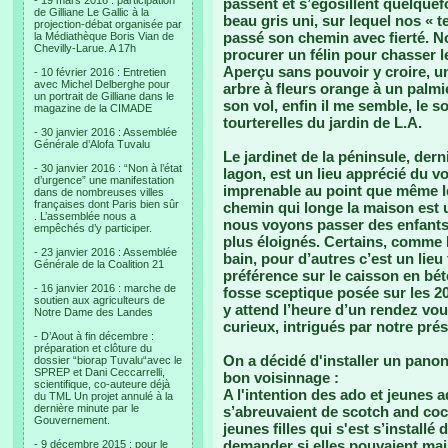
- 19 mars 2016 : participation
passent et s’égosillent quelquef
de Gilliane Le Gallic à la
beau gris uni, sur lequel nos « te
projection-débat organisée par
passé son chemin avec fierté. 
la Médiathèque Boris Vian de
Chevilly-Larue. A 17h
procurer un félin pour chasser l
Aperçu sans pouvoir y croire, un
- 10 février 2016 : Entretien
avec Michel Delberghe pour
arbre à fleurs orange à un palm
un portrait de Gilliane dans le
son vol, enfin il me semble, le 
magazine de la CIMADE
tourterelles du jardin de L.A.
- 30 janvier 2016 : Assemblée
Générale d’Alofa Tuvalu
Le jardinet de la péninsule, derni
- 30 janvier 2016 : “Non à l’état
lagon, est un lieu apprécié du vo
d’urgence” une manifestation
imprenable au point que même le
dans de nombreuses villes
françaises dont Paris bien sûr
chemin qui longe la maison est un
. L’assemblée nous a
nous voyons passer des enfants,
empêchés d’y participer.
plus éloignés. Certains, comme K
- 23 janvier 2016 : Assemblée
bain, pour d’autres c’est un lieu
Générale de la Coalition 21
préférence sur le caisson en bét
- 16 janvier 2016 : marche de
fosse sceptique posée sur les 20
soutien aux agriculteurs de
y attend l’heure d’un rendez vou
Notre Dame des Landes
curieux, intrigués par notre pré
- D’Aout à fin décembre :
préparation et clôture du
On a décidé d'installer un panon
dossier “biorap Tuvalu“avec le
SPREP et Dani Ceccarrelli,
bon voisinnage :
scientifique, co-auteure déjà
A l'intention des ado et jeunes
du TML Un projet annulé à la
dernière minute par le
s’abreuvaient de scotch and coc
Gouvernement.
jeunes filles qui s'est s’installé
demander si elles pouvaient mai
- 9 décembre 2015 : pour le