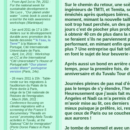
-
From April 1st to 7th, 2011 :
Sur le chemin du retour, une sc
For the national week for
sustainable development in
ingénieurs de TMTI, et Temita, s
Ste Luce , "Our planet under
éméchés après quelques bières,
water " comic book is used as
moment, mimant la nouvelle taill
a tool for the kids awareness
workshops (Martinique)
soit trop haut perchée, un des pr
jours c’est de piocher plus prof
- 1er avril 2011 de 17 à 19h :
Ateliers sur le développement
à obtenir 40 cm de plus dans la 
durable avec promotion de la
se feraient s’ils ne parviennent p
bande dessinée "
"A l'eau, la
performant, en mimant enfin que
Terre"
" à la Maison du
Portugal, Cité Internationale
plus ? Une entreprise qui fait tel
Universitaire de Paris.
en font le sujet de leur beuverie
-
April, 1st, 2011 : Workshop
on CC at the International
“Cité Universitaire”’s House of
Après aussi un bond en arrière d
Portugal with
“Our planet
under Water” portugese
temps, pour la première fois, de
version
(Paris, 14e).
anniversaire et du Tuvalu Tour 
- 26 mars 2011 à 15h : Table-
ronde sur les migrations à
Journées pleines de pas mal d’
l’auditorium du Palais de la
pas le temps de s’y étendre, l’he
Porte dorée à Paris,
siège de la Cité nationale de
Heureusement que j’avais fait m
l’histoire de l’immigration.
Angeles et Nadi ca m’a permis d’é
-
March 26th, 2011 :
m’avoir mise au lit, ces dernier
Conference focusing on
climate migrations with a
mieux puisque je préfère, ici, r
screening of the France 5
que ceux de Paris ou se coucher
documentary "Paradis en
sursis" promoting Alofa Tuvalu
aux aurores !
activities in Tuvalu, at the
National “Cité for Immigration”
(Porte Doree Palace in Paris
Je tombe de sommeil et avec un p