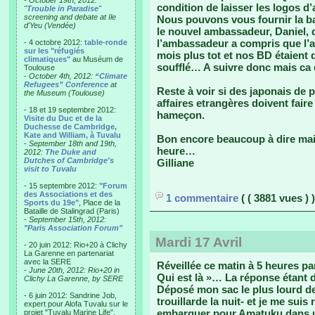
- October 19th, 2012:
condition de laisser les logos d
"
Trouble in Paradise
"
screening and debate at Ile
Nous pouvons vous fournir la bas
d'Yeu (Vendée)
le nouvel ambassadeur, Daniel,
l’ambassadeur a compris que l’at
- 4 octobre 2012:
table-ronde
sur les "réfugiés
mois plus tot et nos BD étaient 
climatiques"
au Muséum de
soufflé… A suivre donc mais c
Toulouse
-
October 4th, 2012:
“Climate
Refugees” Conference
at
Reste à voir si des japonais de 
the Museum (Toulouse)
affaires etrangères doivent fai
- 18 et 19 septembre 2012:
hameçon.
Visite du Duc et de la
Duchesse de Cambridge,
Kate and William, à Tuvalu
Bon encore beaucoup à dire mai
-
September 18th and 19th,
heure…
2012:
The Duke and
Dutches of Cambridge's
Gilliane
visit to Tuvalu
- 15 septembre 2012:
"Forum
des Associations et des
1 commentaire
( ( 3881 vues ) )
Sports du 19e"
, Place de la
Bataille de Stalingrad (Paris)
-
September 15th, 2012:
"Paris Association Forum"
Mardi 17 Avril
- 20 juin 2012: Rio+20 à Clichy
La Garenne en partenariat
avec la SERE
Réveillée ce matin à 5 heures pa
-
June 20th, 2012: Rio+20 in
Qui est là »… La réponse étant d
Clichy La Garenne, by SERE
Déposé mon sac le plus lourd dev
- 6 juin 2012: Sandrine Job,
trouillarde la nuit- et je me suis
expert pour Alofa Tuvalu sur le
embarquer pour Amatuku dans un
projet "Tuvalu Marine Life",