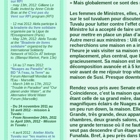
sur RFI
» Mais globalement ce sont des
-
may 13th, 2012: Gilliane Le
Gallic invited by Anne-Cécile
Bras at the
C'est pas du
Les femmes de Ministres, elles, 
Vent sur RFI
program (RFI)
sur le sol tuvaluen pour discute
Tuvalu pour lutter contre l’effet
- 12 mai 2012: Alofa participe à
la
braderie du livre solidaire
Ministre lui a accepté de faire 
organisée par la Ligue de
pour mettre en place un plan d’ac
l'Enseignement (Paris)
-
May 12th, 2012: Alofa Tuvalu
Autre merci aux ministres : Uili
at the
"Braderie de livres
recherchions une maison en a i
solidaire"
organized by the
l’heure je vais visiter sa maison
International Solidarity
Network of NGOs AT belongs
emplacement, plus central, que 
to. (Blanqui Market, Paris 13e)
gracieusement. Sa maison est i
- 14 au 17 mars 2012:
décomposition avancée et à 5 kms
"
Nuages au Paradis
" et
la
voir avant de me réjouir trop vit
BD "A l'eau, la Terre"
au
Forum Alternatif Mondial de
maison de Susi. Presque downt
l'Eau - Marseille.
-
March 14th to 17th, 2012:
Rendez vous pris avec Senate et 
"Trouble in Paradise” and “Our
planet under Water”, at the
Coincidence, c’est la maison q
Alternative World Water
étant celle de sa grand mère, da
Forum (Marseille).
magnifiques éclairs de Nuages a
- Du 24 novembre 2011 au
un peu run down, la maison. Elle
10 avril 2012 - mission à
Grande, très grande, deux appart
Tuvalu :
- From November 24th, 2011
chambres, deux grands salons, 
to April 10th, 2012 - Mission
une grande terrasse où il ne fau
in Tuvalu :
veut pas descendre d’un étage 
- 4 avril 2012 :
Atelier Alofa
Funafala. Bref, à peu près dans
Tuvalu sur "les marins et le