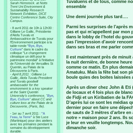
Tuvaluens et de tous, comme nou
Sarah Hemstock. at Notts
ensemble
Trent Uni Environment &
Sustainability Research
Network Exhibition, DICE
Une demi journée plus tard….
Centre Conference Suite, City
Campus.
Parmi les surprises de l’après m
- 8 avril 2011 de 10h à 12h30 :
pas et qui m’appellent par mon 
Gilliane Le Gallic, Présidente
d'Alofa Tuvalu et
dans le lobby de l’hotel du gou
Ambassadrice de Tuvalu pour
pas l’impression d’avoir rencont
l'Environnement participe à la
table-ronde "
Bye, Bye,
dans ses bras et me parler comme
Culture
" dans le cadre du
colloque "Le changement
Il est maintenant près de minui
climatique un défi pour le
patrimoine mondial" à l'initiative
la nuit dernière, de bonne heure
de l'Université de Versailles St
comme ce matin. En plus demain
Quentin, au Palais de la
Découverte à Paris.
Amatuku. Mais la fête bat son ple
-
April 8,2011 : Gilliane Le
boule quies des boites laissées
Gallic, Alofa Tuvalu President
and Tuvalu goodwill
ambassador for the
Après un diner chez John & Eti 
environment is a key speaker
de locaux et 4 fois plus de blanc
at the Saint Quentin
University’s conference, "
Bye,
de Fidji et un Kiribatien de la F
Bye, Culture
" about CC and
D’après lui ce sont les médias q
culture loss at the Palais de la
Decouverte, (Paris, 8e).
dernier pour en faire une dépec
de sauts de 3 mètres d’arbre en a
- 1er au 7 avril 2011 :
"A
notre » maison pour 2 ans. Ils 
l'eau, la Terre"
à Ste Luce
(Martinique) pour des ateliers
je leur en veuille longtemps. Nou
avec les primaires pendant la
dimanche soir.
semaine du développement
durable.