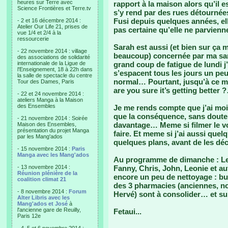
heures sur Terre avec
rapport à la maison alors qu’il e
Science Frontières et Terre.tv
s’y rend par des rues détournées
Fusi depuis quelques années, ell
- 2 et 16 décembre 2014 :
Atelier Our Life 21, prises de
pas certaine qu’elle ne parvienn
vue 1/4 et 2/4 à la
ressourcerie
Sarah est aussi (et bien sur ça 
- 22 novembre 2014 : village
beaucoup) concernée par ma sant
des associations de solidarité
internationale de la Ligue de
grand coup de fatigue de lundi j
l'Enseignement, 18 à 22h dans
s’espacent tous les jours un peu
la salle de spectacle du centre
normal… Pourtant, jusqu’à ce ma
Tour des Dames, Paris
are you sure it’s getting better ?
- 22 et 24 novembre 2014 :
ateliers Manga à la Maison
des Ensembles
Je me rends compte que j’ai moin
que la conséquence, sans doute, c
- 21 novembre 2014 : Soirée
davantage… Meme si filmer le voi
Maison des Ensembles,
présentation du projet Manga
faire. Et meme si j’ai aussi quel
par les Mang'ados
quelques plans, avant de les déc
- 15 novembre 2014 :
Paris
Manga avec les Mang'ados
Au programme de dimanche : Les
- 13 novembre 2014 :
Fanny, Chris, John, Leonie et au
Réunion plénière de la
encore un peu de nettoyage : bur
coalition climat 21
des 3 pharmacies (anciennes, no
- 8 novembre 2014 :
Forum
Hervé) sont à consolider… et sur
Alter Libris avec les
Mang'ados et José
à
l'ancienne gare de Reuilly,
Fetaui...
Paris 12e