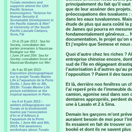
Tuvalu members and
principalement du fait qu’il va
supports attend the 12th
que de leur asséner des projets….
Pacific Science
Intercongress "Science for
préoccupations des tuvaluens : é
Human Security &
dans les eaux tuvaluennes. Mai
Sustainable Development in
étude de plus qui aura coûté la p
the Pacific Islands & Rim"
at University of the South
de James qui pourra en mesurer 
Pacific Laucala Campus,
fondamentalement généreux… No
Suva, Fiji
documentation, le projet qu’on 
- 24 et 25 juin 2013 : Sea for
Et j’espère que Semese et nous a
Society, consultation des
parties prenantes à Nausicaa-
Boulogne sur Mer
Quoi d’autre chez les riches ? 
/
June 24 and 25th: Sea for
entreprise chinoise encore, dont j
Society consultation forum at
Nausicaa-Boulogne sur Mer.
sud de l’île en dégageant drast
l’autorisation à d’autres qu’au p
- du 4 au 30 juin 2013 :
Exposition photographique
l’opposition ? Paient il des taxe
sur le projet Tuvalu Marine
Life à l'aquarium de la Porte
Et là, derrière nos fenêtres un ch
Dorée. /
June 4th to 30t,
2013h: Tuvalu Marine Life
l’ai reperé près de l’immeuble 
picture exhibition at the
camion, agonise seul dans son c
tropical aquarium in Paris.
dentaires appropriés, perdent de 
- les 6 et 8 juin 2013 :
une à Lasalo et 2 à Sina.
ateliers pédagogiques sur
Tuvalu et la biodiversité
marine par l'association
Demain les garçons m’ont préven
d'Ici et d'Ailleurs à
auraient besoin de moi pour l’int
l'aquarium de la Porte
Dorée. /
June 6th and 8th,
Ils essaient en fait de trouver 
2013: Kid awareness
booké et dont ils ne savent plus 
workshops about Tuvalu