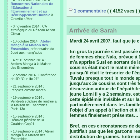
- 4, 5 et 6 novembre 2014 :
Rencontres Nationales de
l'Education à
1 commentaire
( ( 4152 vues ) )
l'Environnement et au
Développement Durable
à
Gouville s/Mer
- 3 novembre 2014 : CA
Arrivée de Sarah
stratégique du Réseau Action
Climat
Mardi 24 avril 2007, faut que j
- 18 octobre 2014 :
Atelier
Manga à la Maison des
Ensembles
, présentation de
En gros la journée s’est passée 
José aux mang'ados
de femmes chez Nala, prévue à 14
- 4 et 11 octobre 2014 :
m’a apprise Susi en sortant de l
Ateliers Manga à la Maison
cousins était mort le matin même
des Ensembles
puisqu’il était le trésorier de l’
- 2 octobre 2014 : Conférence
Tuvalu presque tout le monde app
de 4D "Our life 21"
jusqu’aux 3e cousins sont très 
- 21 septembre 2014 :
discussion autour de l’hépathit
People's climate march
jeune Lomi il y a 2 semaines, es
- 19 septembre 2014 :
cette épidémie invisible et sur la
Vendredi solidaire de rentrée à
particulièrement dans les famille
la Maison de Ensembles,
Paris 13e
l’objet d’un appel à l’action et à
femmes finalement présentes…
- 15 septembre 2014 :
Réunion plénière de la
Coalition Cop21
Bref, en ces circonstances de de
justifiait pas que les garcons re
- 13 septembre 2014 : Atelier
Manga à la Maison des
distribution de graines. Entre no
Ensembles