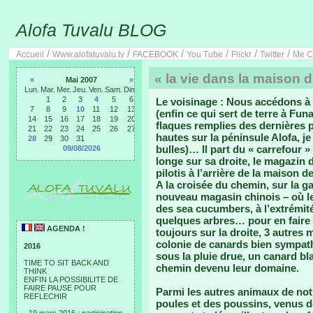
Alofa Tuvalu BLOG
/
/
/
/
/
/
Accueil
Www.alofatuvalu.tv
FACEBOOK
You Tube
Flickr
Twitter
Me C
« la vie dans la maison d
«
Mai 2007
»
Lun.
Mar.
Mer.
Jeu.
Ven.
Sam.
Dim.
1
2
3
4
5
6
Le voisinage : Nous accédons à 
7
8
9
10
11
12
13
(enfin ce qui sert de terre à Fun
14
15
16
17
18
19
20
flaques remplies des dernières 
21
22
23
24
25
26
27
hautes sur la péninsule Alofa, je
28
29
30
31
bulles)… Il part du « carrefour 
09/08/2026
longe sur sa droite, le magazin 
pilotis à l’arrière de la maison d
A la croisée du chemin, sur la g
nouveau magasin chinois – où les
des sea cucumbers, à l’extrémité
quelques arbres… pour en faire
AGENDA !
toujours sur la droite, 3 autres
colonie de canards bien sympath
2016
sous la pluie drue, un canard bl
TIME TO SIT BACK AND
chemin devenu leur domaine.
THINK
ENFIN LA POSSIBILITE DE
FAIRE PAUSE POUR
Parmi les autres animaux de not
REFLECHIR
poules et des poussins, venus d