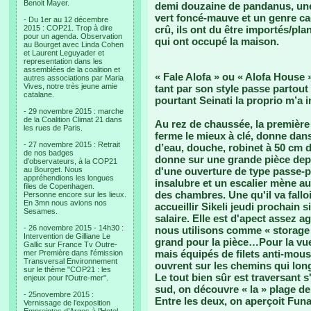
Benoit Mayer.
demi douzaine de pandanus, une m
vert foncé-mauve et un genre ca
- Du 1er au 12 décembre
2015 : COP21. Trop à dire
crû, ils ont du être importés/pl
pour un agenda. Observation
qui ont occupé la maison.
au Bourget avec Linda Cohen
et Laurent Leguyader et
representation dans les
assemblées de la coalition et
« Fale Alofa » ou « Alofa House 
autres associations par Maria
Vives, notre très jeune amie
tant par son style passe partout
catalane.
pourtant Seinati la proprio m’a i
- 29 novembre 2015 : marche
de la Coalition Climat 21 dans
Au rez de chaussée, la première p
les rues de Paris.
ferme le mieux à clé, donne dan
- 27 novembre 2015 : Retrait
d’eau, douche, robinet à 50 cm du
de nos badges
donne sur une grande pièce depu
d’observateurs, à la COP21
au Bourget. Nous
d'une ouverture de type passe-pla
appréhendions les longues
insalubre et un escalier mène au
files de Copenhagen.
des chambres. Une qu'il va fall
Personne encore sur les lieux.
En 3mn nous avions nos
accueillir Sikeli jeudi prochain
Sesames.
salaire. Elle est d'apect assez a
- 26 novembre 2015 - 14h30 :
nous utilisons comme « storage 
Intervention de Gilliane Le
grand pour la pièce…Pour la vue
Gallic sur France Tv Outre-
mais équipés de filets anti-moust
mer Première dans l'émission
Transversal Environnement
ouvrent sur les chemins qui lon
sur le thème "COP21 : les
Le tout bien sûr est traversant s
enjeux pour l'Outre-mer".
sud, on découvre « la » plage de 
- 25novembre 2015 :
Entre les deux, on aperçoit Fun
Vernissage de l’exposition