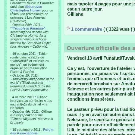
Paradis"/"Trouble in Paradise"
mais tapoter 4 pages pour une j
suivi d'un
débat avec
est un autre jour.
Christopher Horner
pour un
Gilliane
réseau de professeurs de
sciences à Los Angeles
(Californie).
-
October 28th, 2011 :
"
"Trouble in Paradise"
1 commentaire
( ( 3322 vues ) )
screening and debate with
Christopher Horner for a
science network schools
headed by Lisa Niver Rajna.
(Los Angeles - California).
Ouverture officielle des 
- 19 octobre 2011 : Table-
ronde dans le cadre de
Vendredi 13 avril Funafuti/Tuval
"Biodiversité et Peuples du
monde", un événement
Ca y est, l’ouverture de l’atelie
organisé par l'association
Plante & Planète.
personnes, du jamais vu ! surto
-
October 19, 2011 :
femmes que d’hommes et près de l
"Biodiversity and people of the
world" ("Biodiversité et
de mercredi prochain sur Amatuk
Peuples du monde"), by the
Semese et les autres (voir plus b
Plant & Planet Association.
inauguration non seulement ait 
- 4 octobre 2011 : Gilliane
conditions inespérées.
intervient au séminaire « Les
migrant(e)s du climat », à
Bruxelles
Le pasteur prévu pour la traditi
-
October 4th, 2011 : Gilliane
mais il y en avait un autre dans 
is a keyspeaker at the
"Climate Migrants" seminar in
Nelesone, le secrétaire général
Brussels
parole pour ouvrir officiellement 
Uili, le ministre des affaires in
- 10 septembre 2011 :
Forum
des Associations
je ne l’ai briefé que ce matin en