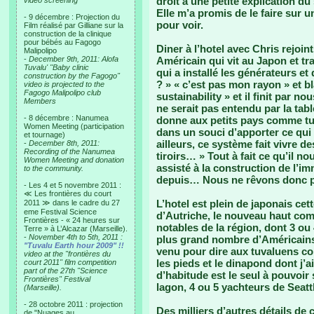
droit à une petite explication d
video screening
Elle m’a promis de le faire sur 
- 9 décembre : Projection du
pour voir.
Film réalisé par Gilliane sur la
construction de la clinique
pour bébés au Fagogo
Diner à l’hotel avec Chris rejoin
Malipolipo
-
December 9th, 2011: Alofa
Américain qui vit au Japon et tr
Tuvalu' "Baby clinic
qui a installé les générateurs et 
construction by the Fagogo"
? » « c’est pas mon rayon » et bla
video is projected to the
Fagogo Malipolipo club
sustainability » et il finit par n
Members
ne serait pas entendu par la tab
- 8 décembre : Nanumea
donne aux petits pays comme tu
Women Meeting (participation
dans un souci d’apporter ce qui
et tournage)
ailleurs, ce système fait vivre d
-
December 8th, 2011:
Recording of the Nanumea
tiroirs… » Tout à fait ce qu’il 
Women Meeting and donation
assisté à la construction de l’
to the community.
depuis… Nous ne rêvons donc p
- Les 4 et 5 novembre 2011 :
≪ Les frontières du court
L’hotel est plein de japonais ce
2011 ≫ dans le cadre du 27
eme Festival Science
d’Autriche, le nouveau haut com
Frontières - « 24 heures sur
notables de la région, dont 3 ou 
Terre » à L’Alcazar (Marseille).
-
November 4th to 5th, 2011 :
plus grand nombre d’Américains 
"Tuvalu Earth hour 2009" !!
venu pour dire aux tuvaluens co
video at the "frontières du
les pieds et le dinapond dont j’
court 2011" film competition
part of the 27th "Science
d’habitude est le seul à pouvoir
Frontières" Festival
lagon, 4 ou 5 yachteurs de Seatt
(Marseille).
- 28 octobre 2011 : projection
Des milliers d’autres détails de
de "Nuages au