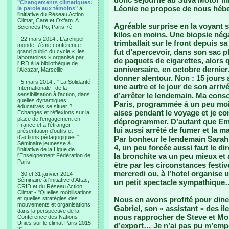
"Changements climatiques:
Léonie ne propose de nous héber
la parole aux témoins"
à
l'initiative du Réseau Action
Climat, Care et Oxfam. A
Agréable surprise en la voyant so
Sciences Po, Paris 7è
kilos en moins. Une biopsie néga
- 22 mars 2014 : L'archipel
trimballait sur le front depuis 
monde, 7ème conférence
fut d’apercevoir, dans son sac p
grand public du cycle « Iles
laboratoires » organisé par
de paquets de cigarettes, alors q
l'IRD à la bibliothèque de
anniversaire, en octobre dernier.
l’Alcazar, Marseille
donner alentour. Non : 15 jours a
- 5 mars 2014 : " La Solidarité
une autre et le jour de son arri
Internationale : de la
sensibilisation à l'action, dans
d’arrêter le lendemain. Ma cons
quelles dynamiques
Paris, programmée à un peu moin
éducatives se situer ?
aises pendant le voyage et je co
Echanges et réflexions sur la
place de l'engagement en
déprogrammer. D’autant que Em
France et à l'étranger ;
lui aussi arrêté de fumer et la m
présentation d'outils et
d'actions pédagogiques ".
Par bonheur le lendemain Sarah 
Séminaire jeunesse à
4, un peu forcée aussi faut le di
l'initiative de la Ligue de
la bronchite va un peu mieux et 
l'Enseignement Fédération de
Paris
être par les circonstances festiv
mercredi ou, à l’hotel organise 
- 30 et 31 janvier 2014 :
Séminaire à l'initiative d'Attac,
un petit spectacle sympathique
CRID et du Réseau Action
Climat - "Quelles mobilisations
et quelles stratégies des
Nous en avons profité pour diner
mouvements et organisations
Gabriel, son « assistant » des i
dans la perspective de la
nous rapprocher de Steve et Mo
Conférence des Nations-
Unies sur le climat Paris 2015
d’export… Je n’ai pas pu m’emp