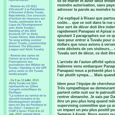
representative.
ils se marier et avoir deux enfa
moindre autorisation, sans paye
- Remise du CD 2013
adresser la parole au moindre 
d'Ecolozik* à la Présidente
d'Honneur d'Alofa Tuvalu,
Nala Ielemia. (*un concours
J’ai expliqué à Risasi que partou
d'écriture de chansons sur
Tuvalu, partenariat de la
coûte… que ce soit dans la rue 
Ligue de l'Enseignement
leur sert de décor doit être inde
avec Alofa Tuvalu) /
rapidement Panapasi et Apisai su
Handing of the 2013
Ecolozik CD* to Alofa
ajoutant 3 paragraphes sur ce que
Tuvalu Patron, Nala Ielemia
taxe pour entrer à Tuvalu pour 
*(a song writing contest
about Tuvalu, a partnership
dollars que nous avions à verser
between The Education
note déchets de ces visiteurs… et 
League and Alofa Tuvalu).
Tuvalu sert de décor, ce doit êt
- Remise des cartes de
l'Union de la la Presse
L’arrivée de l’avion affrété spé
Francophone aux
journalistes des Médias de
italienne venu embarquer Panap
Tuvalu /
Handing of the UPF
Panapasi nous a présenté plus tar
press cards to the Tuvalu
media people.
l’air plutôt sympa…. Mais quan
- Du 8 au 12 juillet, 2013:
Idem pour l’équipe de chercheu
Alofa Tuvalu est bien
représentée au 12ème
Très sympathique au demeurant, e
Congrès scientifique du
partent cette nuit sur le patroui
Pacifique
"La science au service de la
rentrer dimanche. Je sais par Da
sécurité humaine et du
être un peu plus long quand mêm
Développement durable
dans les îles du Pacifique et
supervising committee que ça ava
les côtes", Campus de
un impact un peu plus positif po
l'USP à Suva
/
From 8 to 12
Semese à Annie. Nous avons pu 
July, 2013:
several Alofa