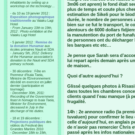
inhabitants by setting up a
3m06 cet aprem) le fond était sec
workshop on the technology…
plus de temps et coute plus cher
- du 10 au 19 janvier 2012 :
estimation de Sikeli pour le biod
Exposition photographique
durée, le nombre de personnes ave
traditionnelle
au Vaiaku Lagi
bien sur ce fut le transport, le 
Hotel
-
From January 10th to 19th,
alentours de 6000 dollars fidjie
2012 : Photo exhibition at the
la manutention du port de funafu
Vaiaku Lagi Hotel
de personnes ont du décharger le
- 5 janvier 2012 :
Remise de
les barques etc etc…
la donation Hunamar
aux
écoles primaires Nauti et SDA
-
January 5th, 2012: Delivery
Je pense que Sarah sera d’accor
of the Hunamar association's
lui repart après demain après un
donation to the Nauti and SDA
primary schools.
de maison..
- 30 décembre : Fête en
l'honneur d'Isaia Taeia,
Quoi d’autre aujourd’hui ?
Ministre de l'Environnement
décédé en exercice en juillet
Glissé quelques photos à Risasi
dernier (participation et
tournage)
dans toutes les chambres concern
-
December 30th, 2011:
clients quand l’eau manque (à pe
Recording of the Government
feast in homage to Isaia Taeia,
frugalité.
Minister for Environment,
deceased in July in the
discharge of his duties.
14h : 2e annonce radio (la premi
tuvaluen) pour confirmer le lie
- 18 et 19 décembre :
celle d’aujourd’hui, en anglais p
Projections publiques
des
vidéos du Festival des
de n’avoir pas remercier Chris e
Grandes Marées 2010
passé après les infos nationales
-
December 18th to 19th,