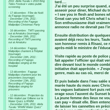
2011: Alofa Tuvalu « 2010 King
tard….
Tides Festival » video public
J’ai été un peu surprise quand,
screening
asseoir pour diner, Michael du t
- 17 décembre : Fête de Noël
« I see you in flesh and bones w
du Fagogo (tournage)
Great can you tell Chris what I 
-
December 17th, 2011 :
Recording of the Fagogo
Son enthousiasme était vraimen
Malipolipo Christmas Party
annonce radio ne devrait pas l’
- 16 décembre : TMTI passing
out at Amatuku (tournage)
Ensuite distribution de quelques
-
December 16th, 2011 :
avaient déjà recu les leurs, Tauk
Recording of TMTI passing
out at Amatuku
son honneur remis à Risasi, ce ma
après-midi le ministre de l’éduca
- 14 décembre : Fagogo
Malipolipo chantent à l'hôpital
(tournage)
Visite rapide au poste de police
-
December 14th, 2011 :
fait appeler l’officier qui était 
Recording of Fagogo
Malipolipo singing at the
dire devant tout le monde combi
hospital
initiative était appréciée. « J’es
- 13 décembre : Fagogo
genre, mais au cas où, merci de
Malipolipo chantent pour les
prisonniers (tournage)
-
December 13th, 2011:
Et puis balade dans l’eau salée su
Recording of Fagogo
marée haute du mois avec Chris,
Malipolipo singing for
les vagues battaient fort puis r
prisoners
orage sous l’auvent du Sunset 
- 12 décembre : Projection du
La jeune femme des lieux ne voul
Film réalisé par Gilliane sur le
Water Quizz à IRWM
can pay » disait elle. Bien ente
-
December 12th, 2011: Alofa
de laisser les cannettes en précis
Tuvalu "IRWM Water Quizz"