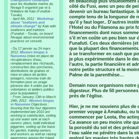
changement climatique"
en beaucoup plus visuellement ac
pour les étudiants marins du
côté du Fusi, avec un peu de pe
Nivaga II organisé par et à
devenir un bureau fantastique. 
l'initiative de Kaio (Funafuti -
Tuvalu).
compte tenu de la longueur de n
-
April 4th, 2012 :
Workshop
qu’il y faut loger.. D’autres insti
about "seafarers and
climate change"
by Kaio with
l’Hotel ou du Filamona au prix for
seafarers and trainees
financements dont nous sommes
(Funafuti – Tuvalu, on board
s’il m’en coûte un peu bien sur 
Nivaga) about environmental
practices on vessels.
Funafuti. Ces deux dernières (e
que la plupart des financements
- Du 17 janvier au 24 mars
2012:
Mission biogaz à
à se transformer en cash que pou
Nanumea
(mise en place de
je plus expérimentée dans le 
récupérateurs d'eau,
remplacement des réchauds,
l’autre, la partie financière et a
construction des porcheries,
notre petite structure et la moin
distributions de graines et
Palme de la parenthèse…
mise en place de jardins
potagers, nouveau train de
formation pour un usage
Demain nous organisons notre pr
pérenne des 4 unités par les
volontaires et ateliers publics
digesteur. Plus de 50 personnes
pour la population)
près de l’église.
-
From January 13th to March
24th, 2012 :
Mission biogas
in Nanumea
Objectives :
Hier, je ne me souviens plus de 
insuring that the four digesters
premier voyage à Amatuku, ou to
implemented late 2010 are
working to satisfaction, setting
commencer par Leota, the acting 
up one water tank at each
Ca avance un peu moins vite que 
owners' place, build individual
piggeries, setting up the basis
la porosité du sol et des précau
for garden, training owners
l’eau salée ne pénètre dans la st
and workers as well as raising
malgré les marées très hautes d
awareness among the Island