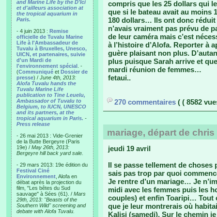
and Marine Life by the D'Ici
compris que les 25 dollars qui l
et d'ailleurs association at
que si le bateau avait au moins 
the tropical aquarium in
180 dollars… Ils ont donc réduit 
Paris.
n’avais vraiment pas prévu de p
- 4 juin 2013 :
Remise
de leur caméra mais c’est néces
officielle de Tuvalu Marine
Life à l'Ambassadeur de
à l’histoire d’Alofa. Reporter à a
Tuvalu à Bruxelles, Unesco,
guère plaisant non plus. D’auta
UICN, et partenaires, suivie
d'un Mardi de
plus puisque Sarah arrive et 
l'environnement spécial
. -
mardi réunion de femmes…
(
Communiqué
et
Dossier de
fetaui..
presse
) /
June 4th, 2013:
Alofa Tuvalu hands the
Tuvalu Marine Life
publication to Tine Leuelu,
Ambassador of Tuvalu to
270 commentaires
( ( 8582 vues
Belgium, to IUCN, UNESCO
and its partners, at the
tropical aquarium in Paris.
-
Press release
mariage, départ de chris 
- 26 mai 2013 : Vide-Grenier
de la Butte Bergeyre (Paris
19e) /
May 26th, 2013:
jeudi 19 avril
Bergeyre hill back yard sale.
Il se passe tellement de choses
- 29 mars 2013: 19e édition du
Festival Ciné
sais pas trop par quoi commence
Environnement
, Alofa en
Je rentre d’un mariage… Je n’im
débat après la projection du
film, "Les bêtes du Sud
midi avec les femmes puis les h
sauvage" à Sées (61). /
Mars
couples) et enfin Toaripi… Tout ç
29th, 2013: "Beasts of the
que je leur montrerais où habitai
Southern Wild" screening and
debate with Alofa Tuvalu.
Kalisi (samedi). Sur le chemin je