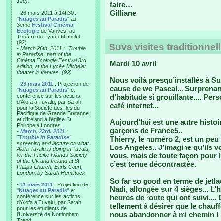
12e).
faire…
Gilliane
- 26 mars 2011 à 14h30 :
"
Nuages au Paradis
" au
3eme
Festival Cinéma
Ecologie
de Vanves, au
Théâtre du Lycée Michelet
(92)
Suva visites traditionnel
-
March 26th, 2011 : "Trouble
in Paradise" part of the
Cinéma Ecologie Festival 3rd
Mardi 10 avril
edition, at the Lycée Michelet
theater in Vanves, (92)
Nous voilà presqu’installés à Su
-
23 mars 2011
: Projection de
cause de we Pascal... Surprenant
"
Nuages au Paradis
" et
conférence sur les actions
d’habitude si grouillante.... Pe
d'Alofa à Tuvalu, par Sarah
café internet...
pour la Société des Iles du
Pacifique de Grande Bretagne
et d'Ireland à l'église St
Aujourd’hui est une autre histo
Philippe à Londres.
garçons de France5..
-
March, 23rd, 2011
:
"
Trouble in Paradise
"
Thierry, le numéro 2, est un peu
screening and lecture on what
Los Angeles.. J’imagine qu’ils 
Alofa Tuvalu is doing in Tuvalu,
vous, mais de toute façon pour 
for the Pacific Islands Society
of the UK and Ireland at St
c’est tenue décontractée.
Philips Church, Earls Court,
London, by Sarah Hemstock
So far so good en terme de jetl
-
11 mars 2011
: Projection de
Nadi, allongée sur 4 sièges... L’h
"
Nuages au Paradis
" et
conférence sur les actions
heures de route qui ont suivi.... 
d'Alofa à Tuvalu, par Sarah
tellement à désirer que le chauf
pour les étudiants de
nous abandonner à mi chemin !
l'Université de Nottingham
Trend