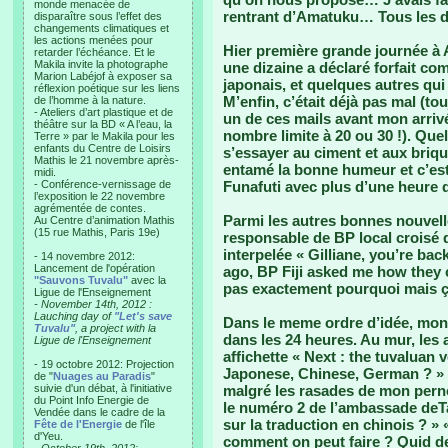
monde menacée de
rentrant d’Amatuku… Tous les de
disparaître sous l’effet des
changements climatiques et
les actions menées pour
Hier première grande journée à
retarder l’échéance. Et le
Makila invite la photographe
une dizaine a déclaré forfait c
Marion Labéjof à exposer sa
japonais, et quelques autres qu
réflexion poétique sur les liens
M’enfin, c’était déjà pas mal (to
de l’homme à la nature.
- Ateliers d’art plastique et de
un de ces mails avant mon arriv
théâtre sur la BD « A l’eau, la
nombre limite à 20 ou 30 !). Que
Terre » par le Makila pour les
enfants du Centre de Loisirs
s’essayer au ciment et aux brique
Mathis le 21 novembre après-
entamé la bonne humeur et c’es
midi.
- Conférence-vernissage de
Funafuti avec plus d’une heure d
l’exposition le 22 novembre
agrémentée de contes.
Parmi les autres bonnes nouvelle
Au Centre d’animation Mathis
(15 rue Mathis, Paris 19e)
responsable de BP local croisé
interpelée « Gilliane, you’re ba
- 14 novembre 2012:
Lancement de l'opération
ago, BP Fiji asked me how they c
"Sauvons Tuvalu"
avec la
pas exactement pourquoi mais ça
Ligue de l'Enseignement
- November 14th, 2012 :
Lauching day of
"Let's save
Dans le meme ordre d’idée, mon a
Tuvalu"
, a project with la
dans les 24 heures. Au mur, les 
Ligue de l'Enseignement
affichette « Next : the tuvaluan
- 19 octobre 2012: Projection
Japonese, Chinese, German ? » S
de "
Nuages au Paradis
"
suivie d'un débat, à l'initiative
malgré les rasades de mon pernod
du Point Info Energie de
le numéro 2 de l’ambassade deTa
Vendée dans le cadre de la
sur la traduction en chinois ? »
Fête de l'Energie
de l'île
d'Yeu.
comment on peut faire ? Quid des