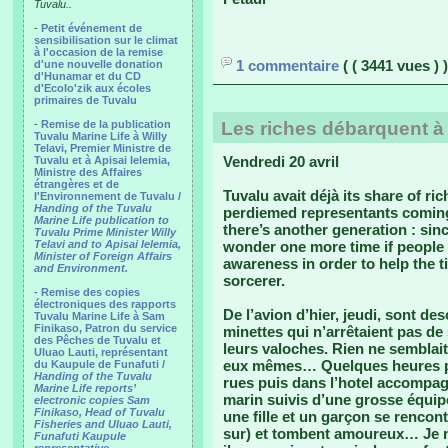
Tuvalu..
-
Petit événement de
sensibilisation sur le climat
à l'occasion de la remise
1 commentaire
( ( 3441 vues ) )
d'une nouvelle donation
d'Hunamar et du CD
d'Ecolo'zik aux écoles
primaires de Tuvalu
-
Remise de la publication
Les riches débarquent à
Tuvalu Marine Life à Willy
Telavi, Premier Ministre de
Vendredi 20 avril
Tuvalu et à Apisai Ielemia,
Ministre des Affaires
étrangères et de
Tuvalu avait déjà its share of ri
l'Environnement de Tuvalu /
Handing of the Tuvalu
perdiemed representants coming
Marine Life publication to
there’s another generation : si
Tuvalu Prime Minister Willy
Telavi and to Apisai Ielemia,
wonder one more time if people l
Minister of Foreign Affairs
awareness in order to help the t
and Environment.
sorcerer.
- Remise des copies
électroniques des rapports
De l’avion d’hier, jeudi, sont d
Tuvalu Marine Life à Sam
Finikaso, Patron du service
minettes qui n’arrêtaient pas d
des Pêches de Tuvalu et
leurs valoches. Rien ne semblait 
Uluao Lauti, représentant
eux mêmes… Quelques heures plu
du Kaupule de Funafuti /
Handing of the Tuvalu
rues puis dans l’hotel accompag
Marine Life reports’
marin suivis d’une grosse équipe
electronic copies Sam
Finikaso, Head of Tuvalu
une fille et un garçon se rencon
Fisheries and Uluao Lauti,
sur) et tombent amoureux… Je n
Funafuti Kaupule