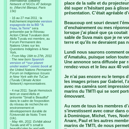
International Solidarity
place de la salle et du projecteur
Network of NGOs AT belongs
été super n’hésitant pas à glis
to. (Marché Blanqui, Paris
13e)
présentation. C’était agréable d’
- 16 au 27 mai 2011 : la
fraîchement imprimée
version
Beaucoup ont souri devant l’ém
espagnole de la BD "A
d’enchainement ou mes réponses
l'eau, la Terre"
sera
présentée par le Réseau
lorsque j’ai placé que ça coutait
Action Climat Tuvaluen dont
sable de Suva mais que je ne vou
Alofa Tuvalu est membre, au
terre et qu’ils ne devraient pas
Forum Permanent des
Nations Unies sur les
Questions Indigènes à New
Lundi nous saurons comment orga
York.
-
From May 16th to 27th, 2011
d’Amatuku, puisque selon toutes
: The new born
Spanish
Une annonce sera diffusée par r
version of “our planet
rendez-vous et le lieu aux 40 vol
under water” comic book
at
the United Nations Permanent
Forum on Indigenous Issues
Je n’ai pas encore eu le temps 
in New York with the TuCan
(Tuvalu Climate Action
les images prises par Gabriel, l’
Network) representatives.
avec ma caméra sont impression
- 4 mai 2011: Sarah Hemstock
marins du TMTI qui se sont porté
tient un stand Alofa et
émouvant.
présente "Small is Beautiful"
dans le cadre de l'exposition
du réseau de recherche en
Au nom de tous les membres d’Al
environnement et
s’investissent avec cœur dans c
développement durable de
l'Université de Notts Trent
à Dominique, Michel, Yves, Noé
(Uk).
Anare, Paul et les autres membr
-
May 4th, 2011: Exhibit about
marins de TMTI, de nous permett
Tuvalu and AT’s small is
beautiful plan by and with