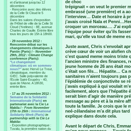
de choc
et d’artisanat jusqu’au 12
décembre.
trépignait « on veut le premier m
- Rencontre avec des élèves
embrassé (une première) et a a
de la Celle St Cloud le 5
l’interview… Date et horaire à pr
décembre
Dans les salons d’exposition
j’avais croisé Nala et Penni…Herv
de l’Hôtel de ville de la Celle St
croquer un morceau…. J’ai expliq
Cloud (Yvelines) - 8E, avenue
Charles de Gaulle. Entrée libre
l’équipe pour éviter qu’ils fasse
tous les jours de 15h à 18h00.
mari, qu’elle va tout de meme 
- 29 novembre 2012 :
Rencontre-débat sur les
Juste avant, Chris s’envolait a
changements climatiques à
crève cœur de voir un alofien che
Pantin (Paris) /
- November
29th, 2012 : Climate Change
c’est quand meme moins triste q
conference (Paris)
:
l’ancien ministre des finances, 
"Le changement
climatique: où en sommes-
jeune homme de 26 ans était mor
nous?"
avec Hervé Le Treut,
c’était son fils… Hépatite… Ca m
climatologue, membre du
sanitaires n’aient toujours pas 
GIEC. Salle polyvalente de
l’Ecole Saint-Exupéry - 40,
l’épidémie de conjonctivite se r
quai de l’Aisne. A 18h30,
j’avais expliqué à qui voulait m’
entrée libre.
facilement, alors que l’hépatite 
- 17 au 25 novembre 2012 :
serait bien d’agir de manière pr
Semaine de la Solidarité
message au père et à la mère affl
Internationale (Paris)
en
partenariat avec la Cie Le
toute la famille. Je crois que le
Makila /
- From November
neé-zélandaise m’a dit plus tard
17th to 25th :
International
Solidarity Week (Paris)
in
explique dans doute cela.
partnership with la Cie Le
Makila
:
- Exposition photographique :
Avant le départ de Chris, Emman
Tuvalu, la première nation du
qu’on nous propose… J’avais fait