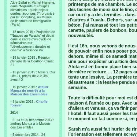
Alice Baillat et Michel Hignette,
printemps de ma chambre. Le sol
dans "Migrants et réfugiés
des taches de moisi sur le lino,
climatiques : quels enjeux,
quelles réponses ?", organisé
car oui il y a des termites.. da
par le Bondyblog, au Musée
d’autres à Tuvalu. Dehors, sur 
de l'Histoire de l'immigration
béton, j’ai ramassé tout les pet
(Paris)
canette, papiers de bonbon, bout
- 13 mars 2015 : Projection de
nouveautés.
"Nuages au Paradis" et débat
dans le cadre d'un cycle de
séminaires sur
Il est 16h, nous venons de nous 
"développement durable et
cinéma" à Science Po.
de pouvoir enfin nous poser pour
dehors, même si, ce samedi matin
- 15 janvier 2015 : Réunion
une pour expédier un article de
plénière de la Coalition Climat
21
Alofa est en bonne place bien su
dernière relecture…. 12 pages a
- 13 janvier 2015 : Ateliers Our
Life 21, prises de vue 3/4
tente une lessive. La première t
avec 4D
désastreuse : la lessive pendue 
semaine.
- 10 janvier 2015 :
Atelier
Manga de rentrée à la
Maison des Ensembles
Toute la difficulté pour moi est
- 8 janvier 2015 :
Charlie
maison à l’année ou pas. Avec u
forever
d'allers et venues, ça va finir p
2014
l'hotel. Il faut aussi peser les 
le moment on fait comme si, en p
- 6, 13 et 20 décembre 2014 :
ateliers Manga à la Maison
des Ensembles
Sarah m’a aussi fait hurler de r
l’orientation est tellement screw
- 5 décembre 2014 : 24