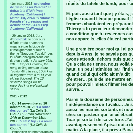
répéts du fatele de lundi, pour 
-1er mars 2013:
projection
de "Nuages au Paradis" et
débat à la STAR Prep
Et puis aussi tant que j’y étais,
Academy (Californie) /
March 1st, 2013: "Trouble in
l’église quand l’équipe pouvait l
Paradise" screening and
femmes chantaient en préparant 
debate at the STAR Prep
Thierry « tu peux leur demander
Academy (California)
a condition que tu reviennes auss
- 29 janvier 2013: Jury
nos appareils, elles étaient par
d'
Ecolo'zik
, le concours
d'écriture de chansons
organisé par la Ligue de
Une première pour moi qui ai p
l'Enseignement autour du
depuis 4 ans, je ne savais pas q
thème "Sauvons Tuvalu". Les
lauréats enregistreront leur
avons attendu dehors puis quel
titre en studio. /
January 29th,
Qu’a cela ne tienne, nous voilà t
2013: Jury of Ecolozik, the
song writing contest about
haut, un peu intimidés par l’intim
Tuvalu. 40 classes, 1000 kids
quand celui qui officiait m’a dit
all together from 8 to 14 year
old participated. The 18
d’entrer… puis de me mettre en 
selected songs will be
pour pouvoir mieux filmer les d
recorded in a professional
suivre…
studio.
2011 - 2012
Parmi la douzaine de personnes :
- Du 14 novembre au 16
l’indépendance de Tuvalu… Je su
décembre 2012:
"La route
aussi les mariés sortants et no
des contes"
(La Celle St
chez un pasteur qui lui célébrait
Cloud) /
- From November
14th to December 15th,
Toaripi sortait de sa voiture. J’a
2012:
"Tales' trip - La route
avantageusement Apisai qui a dé
des contes"
(La Celle St
Cloud)
:
matin. A la place, il a prévu Pa
- Exposition de photographies