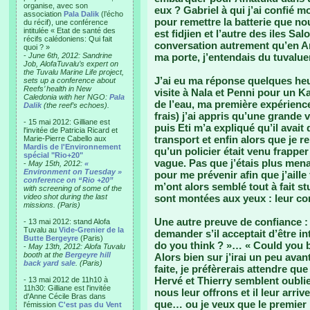
organise, avec son
eux ? Gabriel à qui j’ai confié m
association
Pala Dalik
(l’écho
pour remettre la batterie que n
du récif), une conférence
intitulée « Etat de santé des
est fidjien et l’autre des iles Sa
récifs calédoniens: Qui fait
conversation autrement qu’en An
quoi ? »
-
June 6th, 2012: Sandrine
ma porte, j’entendais du tuvalu
Job, AlofaTuvalu’s expert on
the Tuvalu Marine Life project,
J’ai eu ma réponse quelques heu
sets up a conference about
Reefs’ health in New
visite à Nala et Penni pour un Kal
Caledonia with her NGO:
Pala
de l’eau, ma première expérience
Dalik
(the reef’s echoes).
frais) j’ai appris qu’une grand
- 15 mai 2012: Gilliane est
puis Eti m’a expliqué qu’il avai
l'invitée de Patricia Ricard et
transport et enfin alors que je re
Marie-Pierre Cabello aux
Mardis de l'Environnement
qu’un policier était venu frappe
spécial "Rio+20"
vague. Pas que j’étais plus menac
-
May 15th, 2012:
«
Environment on Tuesday »
pour me prévenir afin que j’aill
conference on “Rio +20”
m’ont alors semblé tout à fait st
with screening of some of the
video shot during the last
sont montées aux yeux : leur co
missions. (Paris)
Une autre preuve de confiance : l
- 13 mai 2012: stand Alofa
Tuvalu au
Vide-Grenier de la
demander s’il acceptait d’être in
Butte Bergeyre
(Paris)
do you think ? »… « Could you b
-
May 13th, 2012: Alofa Tuvalu
booth at the
Bergeyre hill
Alors bien sur j’irai un peu avan
back yard sale
. (Paris)
faite, je préfèrerais attendre que
Hervé et Thierry semblent oublie
- 13 mai 2012 de 11h10 à
11h30: Gilliane est l'invitée
nous leur offrons et il leur arriv
d'Anne Cécile Bras dans
que… ou je veux que le premier
l'émission
C'est pas du Vent