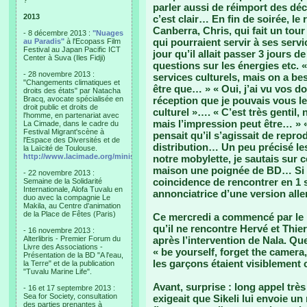
?"
parler aussi de réimport des dé
2013
c’est clair… En fin de soirée, l
Canberra, Chris, qui fait un tour
- 8 décembre 2013 :
"Nuages
qui pourraient servir à ses servi
au Paradis"
à l'Ecopass Film
Festival au Japan Pacific ICT
jour qu’il allait passer 3 jours
Center à Suva (Iles Fidji)
questions sur les énergies etc. «
- 28 novembre 2013 :
services culturels, mais on a be
"Changements climatiques et
être que… » « Oui, j’ai vu vos do
droits des états" par Natacha
Bracq, avocate spécialisée en
réception que je pouvais vous le 
droit public et droits de
culturel »…. « C’est très gentil
l'homme, en partenariat avec
mais l’impression peut être… » « 
La Cimade, dans le cadre du
Festival Migrant'scène à
pensait qu’il s’agissait de repro
l'Espace des Diversités et de
distribution… Un peu précisé le
la Laïcité de Toulouse.
http://www.lacimade.org/minisites/migrantscene
notre mobylette, je sautais sur c
maison une poignée de BD… Si l’
- 22 novembre 2013 :
coincidence de rencontrer en 1 
Semaine de la Solidarité
Internationale, Alofa Tuvalu en
annonciatrice d’une version al
duo avec la compagnie Le
Makila, au Centre d'animation
de la Place de Fêtes (Paris)
Ce mercredi a commencé par le br
qu’il ne rencontre Hervé et Thie
- 16 novembre 2013 :
Alterlibris - Premier Forum du
après l’intervention de Nala. Q
Livre des Associations -
« be yourself, forget the camera,
Présentation de la BD "A l'eau,
les garçons étaient visiblement 
la Terre" et de la publication
"Tuvalu Marine Life".
Avant, surprise : long appel très
- 16 et 17 septembre 2013 :
Sea for Society, consultation
exigeait que Sikeli lui envoie un
des parties prenantes à