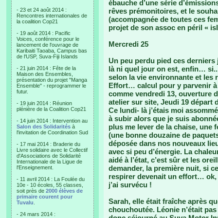
ébauche d’une série d’émissions 
- 23 et 24 août 2014 :
rêves prémonitoires, et le souhai
Rencontres internationales de
(accompagnée de toutes ces fem
la coalition Cop21
projet de son assoc en péril « i
- 19 août 2014 : Pacific
Voices, conférence pour le
Mercredi 25
lancement de l'ouvrage de
Karibaiti Taoaba, Campus bas
de l'USP, Suva-Fiji Islands
Un peu perdu pied ces derniers j
là ni quel jour on est, enfin… si
- 21 juin 2014 : Fête de la
Maison des Ensembles,
selon la vie environnante et le
présentation du projet "Manga
Effort… calcul pour y parvenir à
Ensemble" - reprogrammer le
futur.
comme vendredi 13, ouverture de 
atelier sur site, Jeudi 19 dépar
- 19 juin 2014 : Réunion
plénière de la Coalition Cop21
Ce lundi- là j’étais moi assomm
à subir alors que je suis abonnée
- 14 juin 2014 : Intervention au
plus me lever de la chaise, une 
Salon des Solidarités
à
l'invitation de Coordination Sud
(une bonne douzaine de paquets e
déposée dans nos nouveaux lieux.
- 17 mai 2014 : Braderie du
Livre solidaire avec le Collectif
avec si peu d’énergie. La chaleur
d'Associations de Solidarité
aidé à l’état, c’est sûr et les ore
Internationale de la Ligue de
demander, la première nuit, si ce
l'Enseignement.
respirer devenait un effort… ok
- 11 avril 2014 : La Foulée du
j’ai survécu !
10e - 10 écoles, 55 classes,
soit près de
2000 élèves de
primaire courent pour
Sarah, elle était fraîche après q
Tuvalu
.
chouchoutée. Léonie n’était pas
- 24 mars 2014 :
donc séjourné au Suva Motor Inn