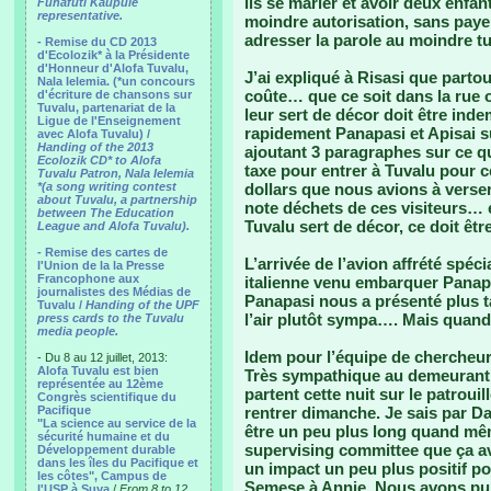
ils se marier et avoir deux enfa
Funafuti Kaupule
representative.
moindre autorisation, sans paye
adresser la parole au moindre 
- Remise du CD 2013
d'Ecolozik* à la Présidente
d'Honneur d'Alofa Tuvalu,
J’ai expliqué à Risasi que partou
Nala Ielemia. (*un concours
coûte… que ce soit dans la rue 
d'écriture de chansons sur
Tuvalu, partenariat de la
leur sert de décor doit être inde
Ligue de l'Enseignement
rapidement Panapasi et Apisai su
avec Alofa Tuvalu) /
Handing of the 2013
ajoutant 3 paragraphes sur ce que
Ecolozik CD* to Alofa
taxe pour entrer à Tuvalu pour 
Tuvalu Patron, Nala Ielemia
*(a song writing contest
dollars que nous avions à verser
about Tuvalu, a partnership
note déchets de ces visiteurs… et 
between The Education
Tuvalu sert de décor, ce doit êt
League and Alofa Tuvalu).
- Remise des cartes de
L’arrivée de l’avion affrété spé
l'Union de la la Presse
Francophone aux
italienne venu embarquer Panap
journalistes des Médias de
Panapasi nous a présenté plus tar
Tuvalu /
Handing of the UPF
l’air plutôt sympa…. Mais quan
press cards to the Tuvalu
media people.
Idem pour l’équipe de chercheu
- Du 8 au 12 juillet, 2013:
Alofa Tuvalu est bien
Très sympathique au demeurant, e
représentée au 12ème
partent cette nuit sur le patroui
Congrès scientifique du
Pacifique
rentrer dimanche. Je sais par Da
"La science au service de la
être un peu plus long quand mêm
sécurité humaine et du
supervising committee que ça ava
Développement durable
dans les îles du Pacifique et
un impact un peu plus positif po
les côtes", Campus de
Semese à Annie. Nous avons pu 
l'USP à Suva
/
From 8 to 12