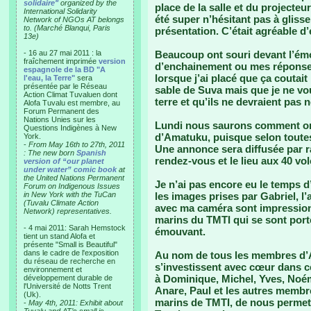
solidaire"
organized by the
place de la salle et du projecteur
International Solidarity
été super n’hésitant pas à glis
Network of NGOs AT belongs
to. (Marché Blanqui, Paris
présentation. C’était agréable d’
13e)
- 16 au 27 mai 2011 : la
Beaucoup ont souri devant l’ém
fraîchement imprimée
version
d’enchainement ou mes réponses
espagnole de la BD "A
lorsque j’ai placé que ça coutait
l'eau, la Terre"
sera
présentée par le Réseau
sable de Suva mais que je ne vou
Action Climat Tuvaluen dont
terre et qu’ils ne devraient pas
Alofa Tuvalu est membre, au
Forum Permanent des
Nations Unies sur les
Lundi nous saurons comment orga
Questions Indigènes à New
d’Amatuku, puisque selon toutes
York.
-
From May 16th to 27th, 2011
Une annonce sera diffusée par r
: The new born
Spanish
rendez-vous et le lieu aux 40 vol
version of “our planet
under water” comic book
at
the United Nations Permanent
Je n’ai pas encore eu le temps 
Forum on Indigenous Issues
in New York with the TuCan
les images prises par Gabriel, l’
(Tuvalu Climate Action
avec ma caméra sont impression
Network) representatives.
marins du TMTI qui se sont porté
- 4 mai 2011: Sarah Hemstock
émouvant.
tient un stand Alofa et
présente "Small is Beautiful"
dans le cadre de l'exposition
Au nom de tous les membres d’Al
du réseau de recherche en
s’investissent avec cœur dans c
environnement et
à Dominique, Michel, Yves, Noé
développement durable de
l'Université de Notts Trent
Anare, Paul et les autres membr
(Uk).
marins de TMTI, de nous permett
-
May 4th, 2011: Exhibit about