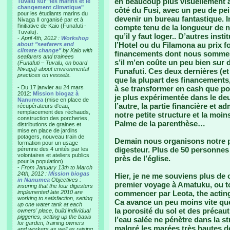
en beaucoup plus visuellement ac
Tuvalu sur "les marins et le
changement climatique"
côté du Fusi, avec un peu de pe
pour les étudiants marins du
devenir un bureau fantastique. 
Nivaga II organisé par et à
l'initiative de Kaio (Funafuti -
compte tenu de la longueur de n
Tuvalu).
qu’il y faut loger.. D’autres insti
-
April 4th, 2012 :
Workshop
l’Hotel ou du Filamona au prix for
about "seafarers and
climate change"
by Kaio with
financements dont nous sommes
seafarers and trainees
s’il m’en coûte un peu bien sur 
(Funafuti – Tuvalu, on board
Nivaga) about environmental
Funafuti. Ces deux dernières (e
practices on vessels.
que la plupart des financements
- Du 17 janvier au 24 mars
à se transformer en cash que pou
2012:
Mission biogaz à
je plus expérimentée dans le 
Nanumea
(mise en place de
l’autre, la partie financière et a
récupérateurs d'eau,
remplacement des réchauds,
notre petite structure et la moin
construction des porcheries,
Palme de la parenthèse…
distributions de graines et
mise en place de jardins
potagers, nouveau train de
Demain nous organisons notre pr
formation pour un usage
digesteur. Plus de 50 personnes
pérenne des 4 unités par les
volontaires et ateliers publics
près de l’église.
pour la population)
-
From January 13th to March
24th, 2012 :
Mission biogas
Hier, je ne me souviens plus de 
in Nanumea
Objectives :
premier voyage à Amatuku, ou to
insuring that the four digesters
implemented late 2010 are
commencer par Leota, the acting 
working to satisfaction, setting
Ca avance un peu moins vite que 
up one water tank at each
la porosité du sol et des précau
owners' place, build individual
piggeries, setting up the basis
l’eau salée ne pénètre dans la st
for garden, training owners
malgré les marées très hautes d
and workers as well as raising