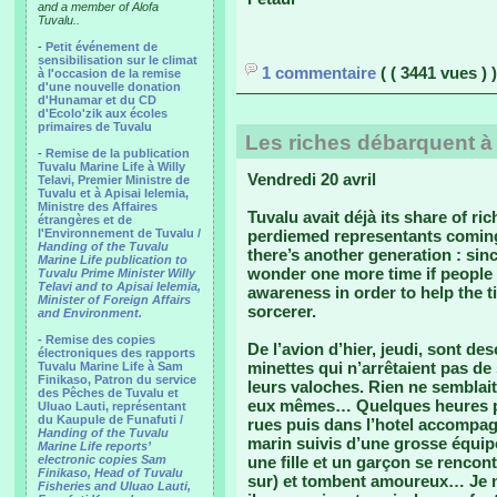
and a member of Alofa
Tuvalu..
-
Petit événement de
sensibilisation sur le climat
1 commentaire
( ( 3441 vues ) )
à l'occasion de la remise
d'une nouvelle donation
d'Hunamar et du CD
d'Ecolo'zik aux écoles
primaires de Tuvalu
Les riches débarquent à
-
Remise de la publication
Tuvalu Marine Life à Willy
Vendredi 20 avril
Telavi, Premier Ministre de
Tuvalu et à Apisai Ielemia,
Ministre des Affaires
Tuvalu avait déjà its share of ri
étrangères et de
l'Environnement de Tuvalu /
perdiemed representants coming
Handing of the Tuvalu
there’s another generation : si
Marine Life publication to
wonder one more time if people l
Tuvalu Prime Minister Willy
Telavi and to Apisai Ielemia,
awareness in order to help the t
Minister of Foreign Affairs
sorcerer.
and Environment.
- Remise des copies
De l’avion d’hier, jeudi, sont d
électroniques des rapports
minettes qui n’arrêtaient pas d
Tuvalu Marine Life à Sam
Finikaso, Patron du service
leurs valoches. Rien ne semblait 
des Pêches de Tuvalu et
eux mêmes… Quelques heures plu
Uluao Lauti, représentant
du Kaupule de Funafuti /
rues puis dans l’hotel accompag
Handing of the Tuvalu
marin suivis d’une grosse équipe
Marine Life reports’
electronic copies Sam
une fille et un garçon se rencon
Finikaso, Head of Tuvalu
sur) et tombent amoureux… Je n
Fisheries and Uluao Lauti,