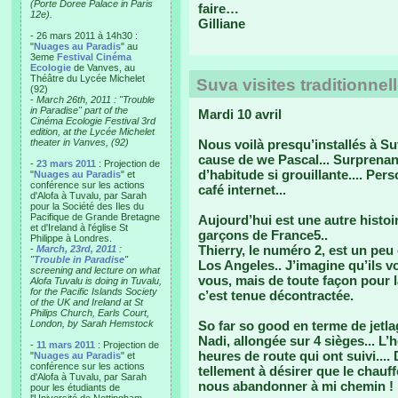
(Porte Doree Palace in Paris
faire…
12e).
Gilliane
- 26 mars 2011 à 14h30 :
"
Nuages au Paradis
" au
3eme
Festival Cinéma
Ecologie
de Vanves, au
Théâtre du Lycée Michelet
Suva visites traditionnel
(92)
-
March 26th, 2011 : "Trouble
in Paradise" part of the
Mardi 10 avril
Cinéma Ecologie Festival 3rd
edition, at the Lycée Michelet
theater in Vanves, (92)
Nous voilà presqu’installés à Su
cause de we Pascal... Surprenant
-
23 mars 2011
: Projection de
d’habitude si grouillante.... Pe
"
Nuages au Paradis
" et
conférence sur les actions
café internet...
d'Alofa à Tuvalu, par Sarah
pour la Société des Iles du
Pacifique de Grande Bretagne
Aujourd’hui est une autre histo
et d'Ireland à l'église St
garçons de France5..
Philippe à Londres.
Thierry, le numéro 2, est un peu
-
March, 23rd, 2011
:
"
Trouble in Paradise
"
Los Angeles.. J’imagine qu’ils 
screening and lecture on what
vous, mais de toute façon pour 
Alofa Tuvalu is doing in Tuvalu,
for the Pacific Islands Society
c’est tenue décontractée.
of the UK and Ireland at St
Philips Church, Earls Court,
London, by Sarah Hemstock
So far so good en terme de jetl
Nadi, allongée sur 4 sièges... L’h
-
11 mars 2011
: Projection de
heures de route qui ont suivi.... 
"
Nuages au Paradis
" et
conférence sur les actions
tellement à désirer que le chauf
d'Alofa à Tuvalu, par Sarah
nous abandonner à mi chemin !
pour les étudiants de