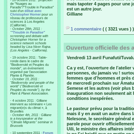
- 28 octobre 2011 : projection
mais tapoter 4 pages pour une j
de "Nuages au
Paradis"/"Trouble in Paradise"
est un autre jour.
suivi d'un
débat avec
Gilliane
Christopher Horner
pour un
réseau de professeurs de
sciences à Los Angeles
(Californie).
1 commentaire
( ( 3321 vues ) )
-
October 28th, 2011 :
"
"Trouble in Paradise"
screening and debate with
Christopher Horner for a
science network schools
Ouverture officielle des 
headed by Lisa Niver Rajna.
(Los Angeles - California).
Vendredi 13 avril Funafuti/Tuval
- 19 octobre 2011 : Table-
ronde dans le cadre de
"Biodiversité et Peuples du
Ca y est, l’ouverture de l’atelie
monde", un événement
organisé par l'association
personnes, du jamais vu ! surto
Plante & Planète.
femmes que d’hommes et près de l
-
October 19, 2011 :
de mercredi prochain sur Amatuk
"Biodiversity and people of the
world" ("Biodiversité et
Semese et les autres (voir plus b
Peuples du monde"), by the
inauguration non seulement ait 
Plant & Planet Association.
conditions inespérées.
- 4 octobre 2011 : Gilliane
intervient au séminaire « Les
migrant(e)s du climat », à
Le pasteur prévu pour la traditi
Bruxelles
mais il y en avait un autre dans 
-
October 4th, 2011 : Gilliane
Nelesone, le secrétaire général
is a keyspeaker at the
"Climate Migrants" seminar in
parole pour ouvrir officiellement 
Brussels
Uili, le ministre des affaires in
- 10 septembre 2011 :
Forum
je ne l’ai briefé que ce matin en