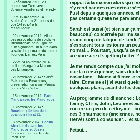
rapport à la maison alors qu’il e
- 5 décembre 2014 : 24
heures sur Terre avec
s’y rend par des rues détournées
Science Frontières et Terre.tv
Fusi depuis quelques années, ell
- 2 et 16 décembre 2014 :
pas certaine qu’elle ne parvienn
Atelier Our Life 21, prises de
vue 1/4 et 2/4 à la
ressourcerie
Sarah est aussi (et bien sur ça 
beaucoup) concernée par ma sant
- 22 novembre 2014 : village
grand coup de fatigue de lundi j
des associations de solidarité
internationale de la Ligue de
s’espacent tous les jours un peu
l'Enseignement, 18 à 22h dans
normal… Pourtant, jusqu’à ce ma
la salle de spectacle du centre
Tour des Dames, Paris
are you sure it’s getting better ?
- 22 et 24 novembre 2014 :
Je me rends compte que j’ai moin
ateliers Manga à la Maison
des Ensembles
que la conséquence, sans doute, c
davantage… Meme si filmer le voi
- 21 novembre 2014 : Soirée
Maison des Ensembles,
faire. Et meme si j’ai aussi quel
présentation du projet Manga
quelques plans, avant de les déc
par les Mang'ados
- 15 novembre 2014 :
Paris
Au programme de dimanche : Les
Manga avec les Mang'ados
Fanny, Chris, John, Leonie et au
- 13 novembre 2014 :
encore un peu de nettoyage : bur
Réunion plénière de la
des 3 pharmacies (anciennes, no
coalition climat 21
Hervé) sont à consolider… et sur
- 8 novembre 2014 :
Forum
Alter Libris avec les
Fetaui...
Mang'ados et José
à
l'ancienne gare de Reuilly,
Paris 12e