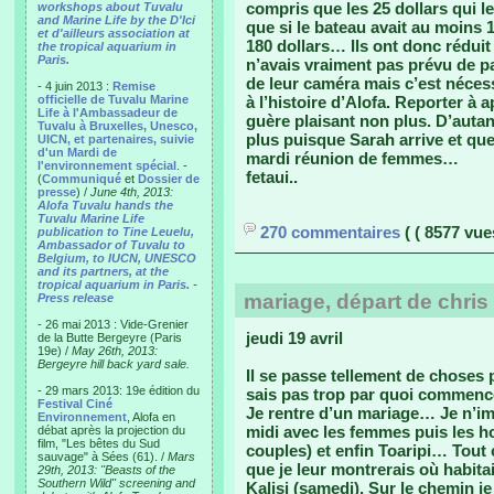
compris que les 25 dollars qui l
workshops about Tuvalu
and Marine Life by the D'Ici
que si le bateau avait au moins 
et d'ailleurs association at
180 dollars… Ils ont donc réduit 
the tropical aquarium in
Paris.
n’avais vraiment pas prévu de p
de leur caméra mais c’est néces
- 4 juin 2013 :
Remise
officielle de Tuvalu Marine
à l’histoire d’Alofa. Reporter à a
Life à l'Ambassadeur de
guère plaisant non plus. D’auta
Tuvalu à Bruxelles, Unesco,
plus puisque Sarah arrive et 
UICN, et partenaires, suivie
d'un Mardi de
mardi réunion de femmes…
l'environnement spécial
. -
fetaui..
(
Communiqué
et
Dossier de
presse
) /
June 4th, 2013:
Alofa Tuvalu hands the
Tuvalu Marine Life
270 commentaires
( ( 8577 vues
publication to Tine Leuelu,
Ambassador of Tuvalu to
Belgium, to IUCN, UNESCO
and its partners, at the
tropical aquarium in Paris.
-
mariage, départ de chris 
Press release
- 26 mai 2013 : Vide-Grenier
jeudi 19 avril
de la Butte Bergeyre (Paris
19e) /
May 26th, 2013:
Bergeyre hill back yard sale.
Il se passe tellement de choses
- 29 mars 2013: 19e édition du
sais pas trop par quoi commence
Festival Ciné
Je rentre d’un mariage… Je n’im
Environnement
, Alofa en
midi avec les femmes puis les h
débat après la projection du
film, "Les bêtes du Sud
couples) et enfin Toaripi… Tout ç
sauvage" à Sées (61). /
Mars
que je leur montrerais où habitai
29th, 2013: "Beasts of the
Southern Wild" screening and
Kalisi (samedi). Sur le chemin je