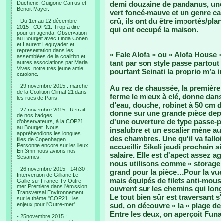
Duchene, Guigone Camus et
demi douzaine de pandanus, une m
Benoit Mayer.
vert foncé-mauve et un genre ca
crû, ils ont du être importés/pl
- Du 1er au 12 décembre
2015 : COP21. Trop à dire
qui ont occupé la maison.
pour un agenda. Observation
au Bourget avec Linda Cohen
et Laurent Leguyader et
representation dans les
« Fale Alofa » ou « Alofa House 
assemblées de la coalition et
tant par son style passe partout
autres associations par Maria
Vives, notre très jeune amie
pourtant Seinati la proprio m’a i
catalane.
- 29 novembre 2015 : marche
Au rez de chaussée, la première p
de la Coalition Climat 21 dans
ferme le mieux à clé, donne dan
les rues de Paris.
d’eau, douche, robinet à 50 cm du
- 27 novembre 2015 : Retrait
donne sur une grande pièce depu
de nos badges
d'une ouverture de type passe-pla
d’observateurs, à la COP21
au Bourget. Nous
insalubre et un escalier mène au
appréhendions les longues
des chambres. Une qu'il va fall
files de Copenhagen.
Personne encore sur les lieux.
accueillir Sikeli jeudi prochain
En 3mn nous avions nos
salaire. Elle est d'apect assez a
Sesames.
nous utilisons comme « storage 
- 26 novembre 2015 - 14h30 :
grand pour la pièce…Pour la vue
Intervention de Gilliane Le
mais équipés de filets anti-moust
Gallic sur France Tv Outre-
mer Première dans l'émission
ouvrent sur les chemins qui lon
Transversal Environnement
Le tout bien sûr est traversant s
sur le thème "COP21 : les
enjeux pour l'Outre-mer".
sud, on découvre « la » plage de 
Entre les deux, on aperçoit Fun
- 25novembre 2015 :