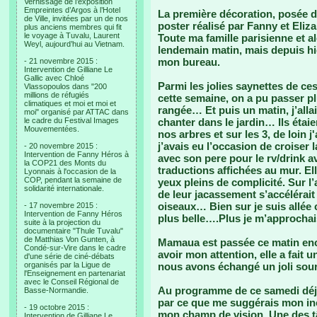
Vernissage de l’exposition
Empreintes d’Argos à l’Hotel
La première décoration, posée d
de Ville, invitées par un de nos
poster réalisé par Fanny et Eliz
plus anciens membres qui fit
le voyage à Tuvalu, Laurent
Toute ma famille parisienne et al
Weyl, aujourd’hui au Vietnam.
lendemain matin, mais depuis hie
mon bureau.
- 21 novembre 2015 :
Intervention de Gilliane Le
Gallic avec Chloé
Parmi les jolies saynettes de ces
Vlassopoulos dans "200
millions de réfugiés
cette semaine, on a pu passer p
climatiques et moi et moi et
rangée… Et puis un matin, j’alla
moi" organisé par ATTAC dans
le cadre du Festival Images
chanter dans le jardin… Ils éta
Mouvementées.
nos arbres et sur les 3, de loin j
j’avais eu l’occasion de croiser 
- 20 novembre 2015 :
Intervention de Fanny Héros à
avec son pere pour le rv/drink a
la COP21 des Monts du
traductions affichées au mur. El
Lyonnais à l'occasion de la
COP, pendant la semaine de
yeux pleins de complicité. Sur l
solidarité internationale.
de leur jacassement s’accélérait
oiseaux… Bien sur je suis allée 
- 17 novembre 2015 :
Intervention de Fanny Héros
plus belle….Plus je m’approchai
suite à la projection du
documentaire "Thule Tuvalu"
de Matthias Von Gunten, à
Mamaua est passée ce matin enc
Condé-sur-Vire dans le cadre
avoir mon attention, elle a fait un
d'une série de ciné-débats
organisés par la Ligue de
nous avons échangé un joli sour
l'Enseignement en partenariat
avec le Conseil Régional de
Au programme de ce samedi déjà 
Basse-Normandie.
par ce que me suggérais mon inc
- 19 octobre 2015 :
mon champ de vision. Une des t
Intervention de Gilliane Le