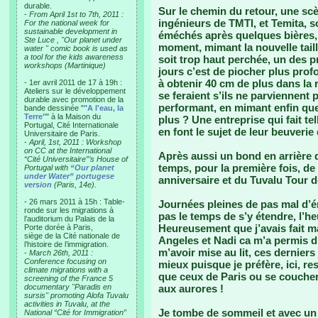
durable.
Sur le chemin du retour, une sc
-
From April 1st to 7th, 2011 :
ingénieurs de TMTI, et Temita, s
For the national week for
sustainable development in
éméchés après quelques bières,
Ste Luce , "Our planet under
moment, mimant la nouvelle taill
water " comic book is used as
a tool for the kids awareness
soit trop haut perchée, un des pr
workshops (Martinique)
jours c’est de piocher plus prof
à obtenir 40 cm de plus dans la 
- 1er avril 2011 de 17 à 19h :
Ateliers sur le développement
se feraient s’ils ne parviennent p
durable avec promotion de la
performant, en mimant enfin que
bande dessinée "
"A l'eau, la
Terre"
" à la Maison du
plus ? Une entreprise qui fait tel
Portugal, Cité Internationale
en font le sujet de leur beuverie
Universitaire de Paris.
-
April, 1st, 2011 : Workshop
on CC at the International
Après aussi un bond en arrière d
“Cité Universitaire”’s House of
temps, pour la première fois, de
Portugal with
“Our planet
under Water” portugese
anniversaire et du Tuvalu Tour 
version
(Paris, 14e).
- 26 mars 2011 à 15h : Table-
Journées pleines de pas mal d’
ronde sur les migrations à
pas le temps de s’y étendre, l’he
l’auditorium du Palais de la
Heureusement que j’avais fait m
Porte dorée à Paris,
siège de la Cité nationale de
Angeles et Nadi ca m’a permis d’é
l’histoire de l’immigration.
m’avoir mise au lit, ces dernier
-
March 26th, 2011 :
Conference focusing on
mieux puisque je préfère, ici, r
climate migrations with a
que ceux de Paris ou se coucher
screening of the France 5
documentary "Paradis en
aux aurores !
sursis" promoting Alofa Tuvalu
activities in Tuvalu, at the
Je tombe de sommeil et avec un p
National “Cité for Immigration”