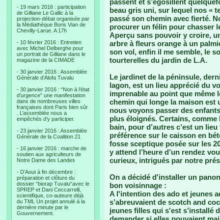
passent et s’égosillent quelquef
- 19 mars 2016 : participation
beau gris uni, sur lequel nos « te
de Gilliane Le Gallic à la
passé son chemin avec fierté. 
projection-débat organisée par
la Médiathèque Boris Vian de
procurer un félin pour chasser l
Chevilly-Larue. A 17h
Aperçu sans pouvoir y croire, un
- 10 février 2016 : Entretien
arbre à fleurs orange à un palm
avec Michel Delberghe pour
son vol, enfin il me semble, le 
un portrait de Gilliane dans le
tourterelles du jardin de L.A.
magazine de la CIMADE
- 30 janvier 2016 : Assemblée
Le jardinet de la péninsule, derni
Générale d’Alofa Tuvalu
lagon, est un lieu apprécié du vo
- 30 janvier 2016 : “Non à l’état
imprenable au point que même le
d’urgence” une manifestation
chemin qui longe la maison est un
dans de nombreuses villes
françaises dont Paris bien sûr
nous voyons passer des enfants,
. L’assemblée nous a
plus éloignés. Certains, comme K
empêchés d’y participer.
bain, pour d’autres c’est un lieu
- 23 janvier 2016 : Assemblée
préférence sur le caisson en bét
Générale de la Coalition 21
fosse sceptique posée sur les 20
- 16 janvier 2016 : marche de
y attend l’heure d’un rendez vou
soutien aux agriculteurs de
curieux, intrigués par notre pré
Notre Dame des Landes
- D’Aout à fin décembre :
On a décidé d'installer un panon
préparation et clôture du
dossier “biorap Tuvalu“avec le
bon voisinnage :
SPREP et Dani Ceccarrelli,
A l'intention des ado et jeunes
scientifique, co-auteure déjà
s’abreuvaient de scotch and coc
du TML Un projet annulé à la
dernière minute par le
jeunes filles qui s'est s’installé
Gouvernement.
demander si elles pouvaient mai