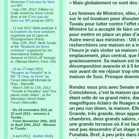
l'émission
C'est pas du Vent
» Mais globalement ce sont des
sur RFI
-
may 13th, 2012: Gilliane Le
Les femmes de Ministres, elles, 
Gallic invited by Anne-Cécile
Bras at the
C'est pas du
sur le sol tuvaluen pour discute
Vent sur RFI
program (RFI)
Tuvalu pour lutter contre l’effet
- 12 mai 2012: Alofa participe à
Ministre lui a accepté de faire 
la
braderie du livre solidaire
pour mettre en place un plan d’ac
organisée par la Ligue de
Autre merci aux ministres : Uili
l'Enseignement (Paris)
-
May 12th, 2012: Alofa Tuvalu
recherchions une maison en a i
at the
"Braderie de livres
l’heure je vais visiter sa maison
solidaire"
organized by the
International Solidarity
emplacement, plus central, que 
Network of NGOs AT belongs
gracieusement. Sa maison est i
to. (Blanqui Market, Paris 13e)
décomposition avancée et à 5 kms
- 14 au 17 mars 2012:
voir avant de me réjouir trop vit
"
Nuages au Paradis
" et
la
maison de Susi. Presque downt
BD "A l'eau, la Terre"
au
Forum Alternatif Mondial de
l'Eau - Marseille.
Rendez vous pris avec Senate et 
-
March 14th to 17th, 2012:
"Trouble in Paradise” and “Our
Coincidence, c’est la maison q
planet under Water”, at the
étant celle de sa grand mère, da
Alternative World Water
magnifiques éclairs de Nuages a
Forum (Marseille).
un peu run down, la maison. Elle
- Du 24 novembre 2011 au
Grande, très grande, deux appart
10 avril 2012 - mission à
Tuvalu :
chambres, deux grands salons, 
- From November 24th, 2011
une grande terrasse où il ne fau
to April 10th, 2012 - Mission
in Tuvalu :
veut pas descendre d’un étage 
Funafala. Bref, à peu près dans
- 4 avril 2012 :
Atelier Alofa