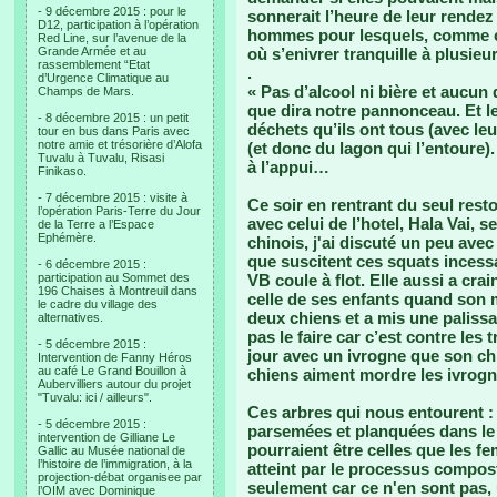
- 9 décembre 2015 : pour le
sonnerait l’heure de leur rendez
D12, participation à l’opération
hommes pour lesquels, comme ce 
Red Line, sur l’avenue de la
Grande Armée et au
où s’enivrer tranquille à plusieur
rassemblement “Etat
.
d’Urgence Climatique au
« Pas d’alcool ni bière et aucun
Champs de Mars.
que dira notre pannonceau. Et le
- 8 décembre 2015 : un petit
déchets qu’ils ont tous (avec l
tour en bus dans Paris avec
notre amie et trésorière d’Alofa
(et donc du lagon qui l’entoure
Tuvalu à Tuvalu, Risasi
à l’appui…
Finikaso.
- 7 décembre 2015 : visite à
Ce soir en rentrant du seul resto
l’opération Paris-Terre du Jour
avec celui de l’hotel, Hala Vai, 
de la Terre a l’Espace
Ephémère.
chinois, j'ai discuté un peu ave
que suscitent ces squats incess
- 6 décembre 2015 :
participation au Sommet des
VB coule à flot. Elle aussi a cra
196 Chaises à Montreuil dans
celle de ses enfants quand son m
le cadre du village des
deux chiens et a mis une palissa
alternatives.
pas le faire car c’est contre les 
- 5 décembre 2015 :
jour avec un ivrogne que son chi
Intervention de Fanny Héros
au café Le Grand Bouillon à
chiens aiment mordre les ivrogn
Aubervilliers autour du projet
"Tuvalu: ici / ailleurs".
Ces arbres qui nous entourent :
- 5 décembre 2015 :
parsemées et planquées dans le 
intervention de Gilliane Le
pourraient être celles que les fe
Gallic au Musée national de
l’histoire de l’immigration, à la
atteint par le processus compos
projection-débat organisee par
seulement car ce n'en sont pas,
l’OIM avec Dominique