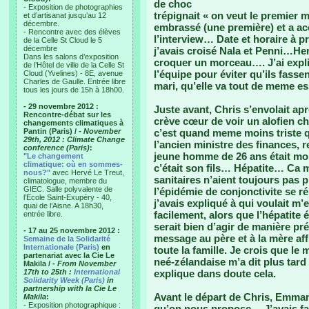
de choc
- Exposition de photographies
trépignait « on veut le premier m
et d’artisanat jusqu’au 12
décembre.
embrassé (une première) et a a
- Rencontre avec des élèves
l’interview… Date et horaire à pr
de la Celle St Cloud le 5
décembre
j’avais croisé Nala et Penni…Herv
Dans les salons d’exposition
croquer un morceau…. J’ai expliq
de l’Hôtel de ville de la Celle St
l’équipe pour éviter qu’ils fasse
Cloud (Yvelines) - 8E, avenue
Charles de Gaulle. Entrée libre
mari, qu’elle va tout de meme 
tous les jours de 15h à 18h00.
- 29 novembre 2012 :
Juste avant, Chris s’envolait a
Rencontre-débat sur les
crève cœur de voir un alofien che
changements climatiques à
Pantin (Paris) /
- November
c’est quand meme moins triste q
29th, 2012 : Climate Change
l’ancien ministre des finances, 
conference (Paris)
:
jeune homme de 26 ans était mor
"Le changement
climatique: où en sommes-
c’était son fils… Hépatite… Ca m
nous?"
avec Hervé Le Treut,
sanitaires n’aient toujours pas 
climatologue, membre du
GIEC. Salle polyvalente de
l’épidémie de conjonctivite se r
l’Ecole Saint-Exupéry - 40,
j’avais expliqué à qui voulait m’
quai de l’Aisne. A 18h30,
facilement, alors que l’hépatite 
entrée libre.
serait bien d’agir de manière pr
- 17 au 25 novembre 2012 :
message au père et à la mère affl
Semaine de la Solidarité
Internationale (Paris)
en
toute la famille. Je crois que le
partenariat avec la Cie Le
neé-zélandaise m’a dit plus tard
Makila /
- From November
17th to 25th :
International
explique dans doute cela.
Solidarity Week (Paris)
in
partnership with la Cie Le
Avant le départ de Chris, Emman
Makila
:
- Exposition photographique :
qu’on nous propose… J’avais fait