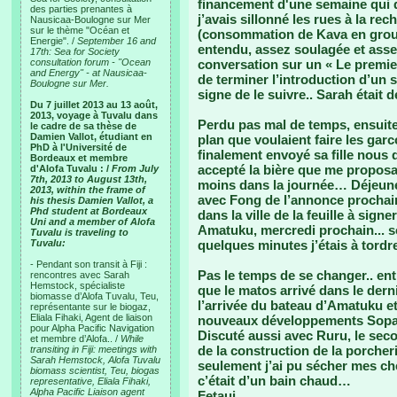
financement d'une semaine qui de
des parties prenantes à
j’avais sillonné les rues à la re
Nausicaa-Boulogne sur Mer
sur le thème "Océan et
(consommation de Kava en groupe
Energie". /
September 16 and
entendu, assez soulagée et asse
17th: Sea for Society
consultation forum - "Ocean
conversation sur un « Le premier
and Energy" - at Nausicaa-
de terminer l’introduction d’un sé
Boulogne sur Mer.
signe de le suivre.. Sarah était d
Du 7 juillet 2013 au 13 août,
2013, voyage à Tuvalu dans
Perdu pas mal de temps, ensuite,
le cadre de sa thèse de
Damien Vallot, étudiant en
plan que voulaient faire les garc
PhD à l'Université de
finalement envoyé sa fille nous d
Bordeaux et membre
accepté la bière que me proposai
d'Alofa Tuvalu : /
From July
7th, 2013 to August 13th,
moins dans la journée… Déjeuner
2013, within the frame of
avec Fong de l’annonce prochain
his thesis Damien Vallot, a
Phd student at Bordeaux
dans la ville de la feuille à sign
Uni and a member of Alofa
Amatuku, mercredi prochain... s
Tuvalu is traveling to
Tuvalu:
quelques minutes j’étais à tord
- Pendant son transit à Fiji :
Pas le temps de se changer.. entr
rencontres avec Sarah
Hemstock, spécialiste
que le matos arrivé dans le derni
biomasse d’Alofa Tuvalu, Teu,
l’arrivée du bateau d’Amatuku et
représentante sur le biogaz,
Eliala Fihaki, Agent de liaison
nouveaux développements Sopac
pour Alpha Pacific Navigation
Discuté aussi avec Ruru, le secon
et membre d’Alofa.. /
While
de la construction de la porcheri
transiting in Fiji: meetings with
Sarah Hemstock, Alofa Tuvalu
seulement j’ai pu sécher mes c
biomass scientist, Teu, biogas
c’était d’un bain chaud…
representative, Eliala Fihaki,
Alpha Pacific Liaison agent
Fetaui