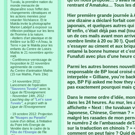
Tuvalu, la première nation du
rentrant d’Amatuku… Tous les de
monde menacée de
disparaître sous l’effet des
changements climatiques et
Hier première grande journée à
les actions menées pour
une dizaine a déclaré forfait c
retarder l’échéance. Et le
Makila invite la photographe
japonais, et quelques autres qu
Marion Labéjof à exposer sa
M’enfin, c’était déjà pas mal (to
réflexion poétique sur les liens
de l’homme à la nature.
un de ces mails avant mon arriv
- Ateliers d’art plastique et de
nombre limite à 20 ou 30 !). Que
théâtre sur la BD « A l’eau, la
Terre » par le Makila pour les
s’essayer au ciment et aux brique
enfants du Centre de Loisirs
entamé la bonne humeur et c’es
Mathis le 21 novembre après-
Funafuti avec plus d’une heure d
midi.
- Conférence-vernissage de
l’exposition le 22 novembre
Parmi les autres bonnes nouvelle
agrémentée de contes.
Au Centre d’animation Mathis
responsable de BP local croisé
(15 rue Mathis, Paris 19e)
interpelée « Gilliane, you’re ba
ago, BP Fiji asked me how they c
- 14 novembre 2012:
Lancement de l'opération
pas exactement pourquoi mais ça
"Sauvons Tuvalu"
avec la
Ligue de l'Enseignement
- November 14th, 2012 :
Dans le meme ordre d’idée, mon a
Lauching day of
"Let's save
dans les 24 heures. Au mur, les 
Tuvalu"
, a project with la
Ligue de l'Enseignement
affichette « Next : the tuvaluan
Japonese, Chinese, German ? » S
- 19 octobre 2012: Projection
malgré les rasades de mon pernod
de "
Nuages au Paradis
"
suivie d'un débat, à l'initiative
le numéro 2 de l’ambassade deTa
du Point Info Energie de
sur la traduction en chinois ? »
Vendée dans le cadre de la
Fête de l'Energie
de l'île
comment on peut faire ? Quid des