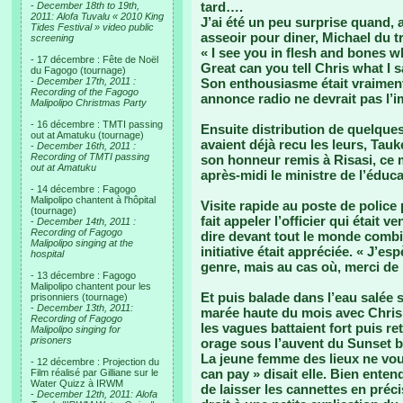
tard….
-
December 18th to 19th,
2011: Alofa Tuvalu « 2010 King
J’ai été un peu surprise quand,
Tides Festival » video public
asseoir pour diner, Michael du t
screening
« I see you in flesh and bones w
- 17 décembre : Fête de Noël
Great can you tell Chris what I 
du Fagogo (tournage)
-
December 17th, 2011 :
Son enthousiasme était vraimen
Recording of the Fagogo
annonce radio ne devrait pas l’
Malipolipo Christmas Party
- 16 décembre : TMTI passing
Ensuite distribution de quelques
out at Amatuku (tournage)
avaient déjà recu les leurs, Tauk
-
December 16th, 2011 :
Recording of TMTI passing
son honneur remis à Risasi, ce ma
out at Amatuku
après-midi le ministre de l’éduca
- 14 décembre : Fagogo
Malipolipo chantent à l'hôpital
Visite rapide au poste de police
(tournage)
fait appeler l’officier qui était 
-
December 14th, 2011 :
Recording of Fagogo
dire devant tout le monde combi
Malipolipo singing at the
initiative était appréciée. « J’es
hospital
genre, mais au cas où, merci de
- 13 décembre : Fagogo
Malipolipo chantent pour les
Et puis balade dans l’eau salée su
prisonniers (tournage)
-
December 13th, 2011:
marée haute du mois avec Chris,
Recording of Fagogo
les vagues battaient fort puis r
Malipolipo singing for
prisoners
orage sous l’auvent du Sunset 
La jeune femme des lieux ne voul
- 12 décembre : Projection du
can pay » disait elle. Bien ente
Film réalisé par Gilliane sur le
Water Quizz à IRWM
de laisser les cannettes en précis
-
December 12th, 2011: Alofa