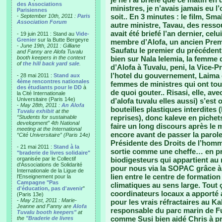
des Associations
ministres, je n’avais jamais eu l
Parisiennes
soit.. En 3 minutes : le film, Sma
-
September 10th, 2011 :
Paris
Association Forum
autre ministre, Tavau, des resso
avait été briefé l’an dernier, c
- 19 juin 2011 : Stand au
Vide-
Grenier
sur la Butte Bergeyre
membre d’Alofa, un ancien Premie
-
June 19th, 2011 : Gilliane
Saufatu le premier du précédent
and Fanny are Alofa Tuvalu
booth keepers in the context
bien sur Nala Ielemia, la femme
of
the hill back yard sale
.
d’Alofa à Tuvalu, peni, la Vice-Pr
l’hotel du gouvernement, Laima d
- 28 mai 2011 :
Stand aux
4ème rencontres nationales
femmes de ministres qui ont tou
des étudiants pour le DD
à
de quoi gouter.. Risasi, elle, av
la Cité Internationale
Universitaire (Paris 14e)
d’alofa tuvalu elles aussi) s’es
-
May 28th, 2011 :
An Alofa
bouteilles plastiques interdites 
Tuvalu exhibit
at the
reprises), donc kaleve en pichet
“Students for sustainable
development” 4th National
faire un long discours après le m
meeting at the International
encore avant de passer la parole
“Cité Universitaire” (Paris 14e)
Présidente des Droits de l’homme
- 21 mai 2011 :
Stand à la
sortie comme une cheffe… en prés
"braderie de livres solidaire"
organisée par le Collectif
biodigesteurs qui appartient au m
d'Associations de Solidarité
pour nous via la SOPAC grâce à 
Internationale de la Ligue de
lien entre le centre de formation
l'Enseignement pour la
Campagne "Pas
climatiques au sens large. Tout ç
d'éducation, pas d'avenir
"
coordinateurs locaux a apporté 
(Paris 13e)
-
May 21st, 2011 : Marie-
pour les vrais réfractaires au 
Jeanne and Fanny are
Alofa
responsable du parc marin de Fun
Tuvalu booth keepers"
at
comme Susi bien aidé Chris à pr
the
"Braderie de livres