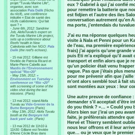
projet "Tuvalu Marine Life",
eux ? Gabriel à qui j’ai confié m
organise, avec son
pour remettre la batterie que n
association
Pala Dalik
(l’écho
du récif), une conférence
est fidjien et l’autre des iles Sa
intitulée « Etat de santé des
conversation autrement qu’en An
récifs calédoniens: Qui fait
ma porte, j’entendais du tuvalu
quoi ? »
-
June 6th, 2012: Sandrine
Job, AlofaTuvalu’s expert on
J’ai eu ma réponse quelques heu
the Tuvalu Marine Life project,
sets up a conference about
visite à Nala et Penni pour un Kal
Reefs’ health in New
de l’eau, ma première expérience
Caledonia with her NGO:
Pala
frais) j’ai appris qu’une grand
Dalik
(the reef’s echoes).
puis Eti m’a expliqué qu’il avai
- 15 mai 2012: Gilliane est
transport et enfin alors que je re
l'invitée de Patricia Ricard et
Marie-Pierre Cabello aux
qu’un policier était venu frappe
Mardis de l'Environnement
vague. Pas que j’étais plus menac
spécial "Rio+20"
-
May 15th, 2012:
«
pour me prévenir afin que j’aill
Environment on Tuesday »
m’ont alors semblé tout à fait st
conference on “Rio +20”
sont montées aux yeux : leur co
with screening of some of the
video shot during the last
missions. (Paris)
Une autre preuve de confiance : l
- 13 mai 2012: stand Alofa
demander s’il acceptait d’être in
Tuvalu au
Vide-Grenier de la
do you think ? »… « Could you b
Butte Bergeyre
(Paris)
Alors bien sur j’irai un peu avan
-
May 13th, 2012: Alofa Tuvalu
booth at the
Bergeyre hill
faite, je préfèrerais attendre que
back yard sale
. (Paris)
Hervé et Thierry semblent oublie
- 13 mai 2012 de 11h10 à
nous leur offrons et il leur arriv
11h30: Gilliane est l'invitée
que… ou je veux que le premier
d'Anne Cécile Bras dans