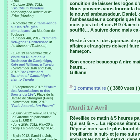
d'Yeu.
condition de laisser les logos d
- October 19th, 2012:
Nous pouvons vous fournir la bas
"
Trouble in Paradise
"
screening and debate at Ile
le nouvel ambassadeur, Daniel,
d'Yeu (Vendée)
l’ambassadeur a compris que l’at
- 4 octobre 2012:
table-ronde
mois plus tot et nos BD étaient 
sur les "réfugiés
soufflé… A suivre donc mais c
climatiques"
au Muséum de
Toulouse
-
October 4th, 2012:
“Climate
Reste à voir si des japonais de 
Refugees” Conference
at
affaires etrangères doivent fai
the Museum (Toulouse)
hameçon.
- 18 et 19 septembre 2012:
Visite du Duc et de la
Duchesse de Cambridge,
Bon encore beaucoup à dire mai
Kate and William, à Tuvalu
heure…
-
September 18th and 19th,
Gilliane
2012:
The Duke and
Dutches of Cambridge's
visit to Tuvalu
- 15 septembre 2012:
"Forum
1 commentaire
( ( 3880 vues ) )
des Associations et des
Sports du 19e"
, Place de la
Bataille de Stalingrad (Paris)
-
September 15th, 2012:
"Paris Association Forum"
Mardi 17 Avril
- 20 juin 2012: Rio+20 à Clichy
La Garenne en partenariat
Réveillée ce matin à 5 heures pa
avec la SERE
Qui est là »… La réponse étant d
-
June 20th, 2012: Rio+20 in
Déposé mon sac le plus lourd dev
Clichy La Garenne, by SERE
trouillarde la nuit- et je me suis
- 6 juin 2012: Sandrine Job,
embarquer pour Amatuku dans un
expert pour Alofa Tuvalu sur le