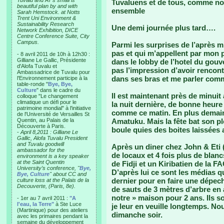
Tuvalu and AT’s small is
Tuvaluens et de tous, comme nou
beautiful plan by and with
ensemble
Sarah Hemstock. at Notts
Trent Uni Environment &
Sustainability Research
Une demi journée plus tard….
Network Exhibition, DICE
Centre Conference Suite, City
Campus.
Parmi les surprises de l’après m
pas et qui m’appellent par mon 
- 8 avril 2011 de 10h à 12h30 :
Gilliane Le Gallic, Présidente
dans le lobby de l’hotel du gou
d'Alofa Tuvalu et
pas l’impression d’avoir rencont
Ambassadrice de Tuvalu pour
dans ses bras et me parler comme
l'Environnement participe à la
table-ronde "
Bye, Bye,
Culture
" dans le cadre du
Il est maintenant près de minui
colloque "Le changement
climatique un défi pour le
la nuit dernière, de bonne heure
patrimoine mondial" à l'initiative
comme ce matin. En plus demain
de l'Université de Versailles St
Quentin, au Palais de la
Amatuku. Mais la fête bat son ple
Découverte à Paris.
boule quies des boites laissées
-
April 8,2011 : Gilliane Le
Gallic, Alofa Tuvalu President
and Tuvalu goodwill
Après un diner chez John & Eti 
ambassador for the
de locaux et 4 fois plus de blanc
environment is a key speaker
at the Saint Quentin
de Fidji et un Kiribatien de la F
University’s conference, "
Bye,
D’après lui ce sont les médias q
Bye, Culture
" about CC and
dernier pour en faire une dépec
culture loss at the Palais de la
Decouverte, (Paris, 8e).
de sauts de 3 mètres d’arbre en a
notre » maison pour 2 ans. Ils 
- 1er au 7 avril 2011 :
"A
l'eau, la Terre"
à Ste Luce
je leur en veuille longtemps. Nou
(Martinique) pour des ateliers
dimanche soir.
avec les primaires pendant la
semaine du développement