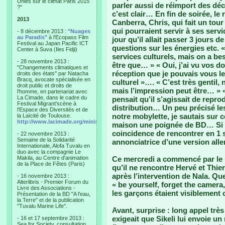
Unies sur le climat Paris 2015
parler aussi de réimport des dé
?"
c’est clair… En fin de soirée, l
2013
Canberra, Chris, qui fait un tour
qui pourraient servir à ses servi
- 8 décembre 2013 :
"Nuages
au Paradis"
à l'Ecopass Film
jour qu’il allait passer 3 jours
Festival au Japan Pacific ICT
questions sur les énergies etc. «
Center à Suva (Iles Fidji)
services culturels, mais on a be
- 28 novembre 2013 :
être que… » « Oui, j’ai vu vos do
"Changements climatiques et
réception que je pouvais vous le 
droits des états" par Natacha
Bracq, avocate spécialisée en
culturel »…. « C’est très gentil
droit public et droits de
mais l’impression peut être… » « 
l'homme, en partenariat avec
La Cimade, dans le cadre du
pensait qu’il s’agissait de repro
Festival Migrant'scène à
distribution… Un peu précisé le
l'Espace des Diversités et de
notre mobylette, je sautais sur c
la Laïcité de Toulouse.
http://www.lacimade.org/minisites/migrantscene
maison une poignée de BD… Si l’
coincidence de rencontrer en 1 
- 22 novembre 2013 :
Semaine de la Solidarité
annonciatrice d’une version al
Internationale, Alofa Tuvalu en
duo avec la compagnie Le
Makila, au Centre d'animation
Ce mercredi a commencé par le br
de la Place de Fêtes (Paris)
qu’il ne rencontre Hervé et Thie
après l’intervention de Nala. Q
- 16 novembre 2013 :
Alterlibris - Premier Forum du
« be yourself, forget the camera,
Livre des Associations -
les garçons étaient visiblement 
Présentation de la BD "A l'eau,
la Terre" et de la publication
"Tuvalu Marine Life".
Avant, surprise : long appel très
exigeait que Sikeli lui envoie un
- 16 et 17 septembre 2013 :
Sea for Society, consultation