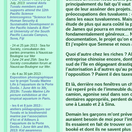
July, 2013:
several Alofa
principalement du fait qu’il va
Tuvalu members and
que de leur asséner des projets….
supports attend the 12th
préoccupations des tuvaluens : é
Pacific Science
Intercongress "Science for
dans les eaux tuvaluennes. Mai
Human Security &
étude de plus qui aura coûté la p
Sustainable Development in
the Pacific Islands & Rim"
de James qui pourra en mesurer 
at University of the South
fondamentalement généreux… No
Pacific Laucala Campus,
Suva, Fiji
documentation, le projet qu’on 
Et j’espère que Semese et nous a
- 24 et 25 juin 2013 : Sea for
Society, consultation des
parties prenantes à Nausicaa-
Quoi d’autre chez les riches ? 
Boulogne sur Mer
entreprise chinoise encore, dont j
/
June 24 and 25th: Sea for
Society consultation forum at
sud de l’île en dégageant drast
Nausicaa-Boulogne sur Mer.
l’autorisation à d’autres qu’au p
l’opposition ? Paient il des taxe
- du 4 au 30 juin 2013 :
Exposition photographique
sur le projet Tuvalu Marine
Et là, derrière nos fenêtres un ch
Life à l'aquarium de la Porte
Dorée. /
June 4th to 30t,
l’ai reperé près de l’immeuble 
2013h: Tuvalu Marine Life
camion, agonise seul dans son c
picture exhibition at the
tropical aquarium in Paris.
dentaires appropriés, perdent de 
une à Lasalo et 2 à Sina.
- les 6 et 8 juin 2013 :
ateliers pédagogiques sur
Tuvalu et la biodiversité
Demain les garçons m’ont préven
marine par l'association
auraient besoin de moi pour l’int
d'Ici et d'Ailleurs à
l'aquarium de la Porte
Ils essaient en fait de trouver 
Dorée. /
June 6th and 8th,
booké et dont ils ne savent plus 
2013: Kid awareness