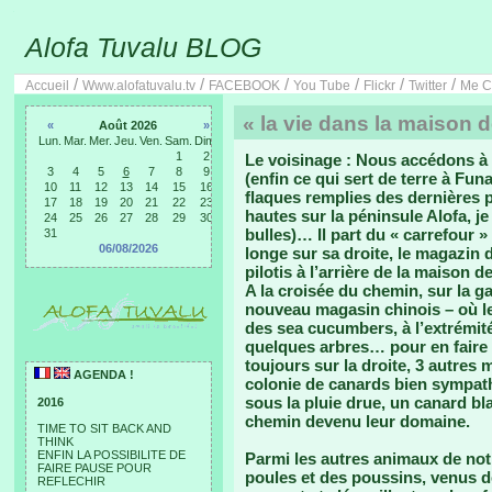
Alofa Tuvalu BLOG
/
/
/
/
/
/
Accueil
Www.alofatuvalu.tv
FACEBOOK
You Tube
Flickr
Twitter
Me C
« la vie dans la maison d
«
Août 2026
»
Lun.
Mar.
Mer.
Jeu.
Ven.
Sam.
Dim.
1
2
Le voisinage : Nous accédons à 
3
4
5
6
7
8
9
(enfin ce qui sert de terre à Fun
10
11
12
13
14
15
16
flaques remplies des dernières 
17
18
19
20
21
22
23
hautes sur la péninsule Alofa, je
24
25
26
27
28
29
30
bulles)… Il part du « carrefour 
31
06/08/2026
longe sur sa droite, le magazin 
pilotis à l’arrière de la maison d
A la croisée du chemin, sur la g
nouveau magasin chinois – où les
des sea cucumbers, à l’extrémité
quelques arbres… pour en faire
toujours sur la droite, 3 autres
AGENDA !
colonie de canards bien sympath
sous la pluie drue, un canard bl
2016
chemin devenu leur domaine.
TIME TO SIT BACK AND
THINK
ENFIN LA POSSIBILITE DE
Parmi les autres animaux de not
FAIRE PAUSE POUR
poules et des poussins, venus d
REFLECHIR