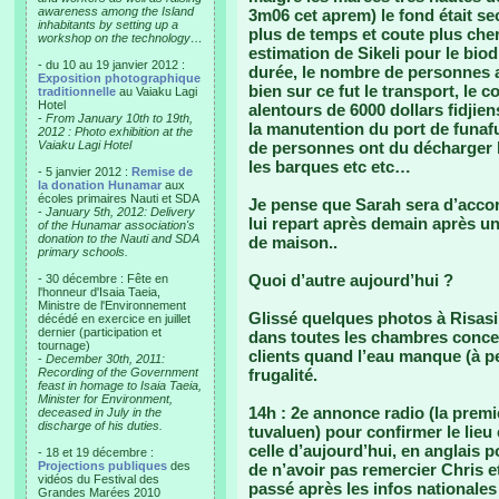
awareness among the Island
3m06 cet aprem) le fond était sec
inhabitants by setting up a
plus de temps et coute plus cher
workshop on the technology…
estimation de Sikeli pour le biod
- du 10 au 19 janvier 2012 :
durée, le nombre de personnes ave
Exposition photographique
bien sur ce fut le transport, le 
traditionnelle
au Vaiaku Lagi
Hotel
alentours de 6000 dollars fidjie
-
From January 10th to 19th,
la manutention du port de funafu
2012 : Photo exhibition at the
Vaiaku Lagi Hotel
de personnes ont du décharger le
les barques etc etc…
- 5 janvier 2012 :
Remise de
la donation Hunamar
aux
écoles primaires Nauti et SDA
Je pense que Sarah sera d’accor
-
January 5th, 2012: Delivery
lui repart après demain après un
of the Hunamar association's
donation to the Nauti and SDA
de maison..
primary schools.
Quoi d’autre aujourd’hui ?
- 30 décembre : Fête en
l'honneur d'Isaia Taeia,
Ministre de l'Environnement
Glissé quelques photos à Risasi
décédé en exercice en juillet
dernier (participation et
dans toutes les chambres concern
tournage)
clients quand l’eau manque (à pe
-
December 30th, 2011:
Recording of the Government
frugalité.
feast in homage to Isaia Taeia,
Minister for Environment,
14h : 2e annonce radio (la premi
deceased in July in the
discharge of his duties.
tuvaluen) pour confirmer le lie
celle d’aujourd’hui, en anglais p
- 18 et 19 décembre :
Projections publiques
des
de n’avoir pas remercier Chris e
vidéos du Festival des
passé après les infos nationales
Grandes Marées 2010