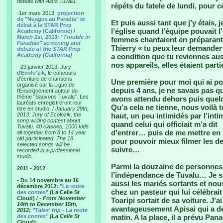
debate with Alofa Tuvalu.
répéts du fatele de lundi, pour 
-1er mars 2013:
projection
de "Nuages au Paradis" et
Et puis aussi tant que j’y étais,
débat à la STAR Prep
l’église quand l’équipe pouvait l
Academy (Californie) /
March 1st, 2013: "Trouble in
femmes chantaient en préparant 
Paradise" screening and
Thierry « tu peux leur demander
debate at the STAR Prep
Academy (California)
a condition que tu reviennes auss
nos appareils, elles étaient par
- 29 janvier 2013: Jury
d'
Ecolo'zik
, le concours
d'écriture de chansons
Une première pour moi qui ai p
organisé par la Ligue de
depuis 4 ans, je ne savais pas q
l'Enseignement autour du
thème "Sauvons Tuvalu". Les
avons attendu dehors puis quel
lauréats enregistreront leur
Qu’a cela ne tienne, nous voilà t
titre en studio. /
January 29th,
2013: Jury of Ecolozik, the
haut, un peu intimidés par l’intim
song writing contest about
quand celui qui officiait m’a dit
Tuvalu. 40 classes, 1000 kids
d’entrer… puis de me mettre en 
all together from 8 to 14 year
old participated. The 18
pour pouvoir mieux filmer les d
selected songs will be
suivre…
recorded in a professional
studio.
Parmi la douzaine de personnes :
2011 - 2012
l’indépendance de Tuvalu… Je su
- Du 14 novembre au 16
aussi les mariés sortants et no
décembre 2012:
"La route
chez un pasteur qui lui célébrait
des contes"
(La Celle St
Cloud) /
- From November
Toaripi sortait de sa voiture. J’a
14th to December 15th,
avantageusement Apisai qui a dé
2012:
"Tales' trip - La route
des contes"
(La Celle St
matin. A la place, il a prévu Pa
Cloud)
: