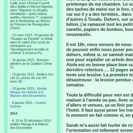
Gallic avec Christel Cournil,
printemps de ma chambre. Le sol
Alice Baillat et Michel Hignette,
des taches de moisi sur le lino,
dans "Migrants et réfugiés
car oui il y a des termites.. da
climatiques : quels enjeux,
quelles réponses ?", organisé
d’autres à Tuvalu. Dehors, sur 
par le Bondyblog, au Musée
béton, j’ai ramassé tout les pet
de l'Histoire de l'immigration
(Paris)
canette, papiers de bonbon, bout
nouveautés.
- 13 mars 2015 : Projection de
"Nuages au Paradis" et débat
dans le cadre d'un cycle de
Il est 16h, nous venons de nous 
séminaires sur
de pouvoir enfin nous poser pour
"développement durable et
cinéma" à Science Po.
dehors, même si, ce samedi matin
une pour expédier un article de
- 15 janvier 2015 : Réunion
plénière de la Coalition Climat
Alofa est en bonne place bien su
21
dernière relecture…. 12 pages a
tente une lessive. La première t
- 13 janvier 2015 : Ateliers Our
Life 21, prises de vue 3/4
désastreuse : la lessive pendue 
avec 4D
semaine.
- 10 janvier 2015 :
Atelier
Manga de rentrée à la
Toute la difficulté pour moi est
Maison des Ensembles
maison à l’année ou pas. Avec u
- 8 janvier 2015 :
Charlie
d'allers et venues, ça va finir p
forever
l'hotel. Il faut aussi peser les 
2014
le moment on fait comme si, en p
- 6, 13 et 20 décembre 2014 :
ateliers Manga à la Maison
Sarah m’a aussi fait hurler de r
des Ensembles
l’orientation est tellement screw