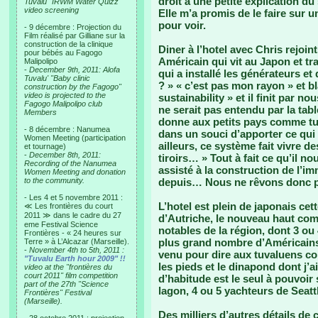
droit à une petite explication d
Tuvalu "IRWM Water Quizz"
video screening
Elle m’a promis de le faire sur 
pour voir.
- 9 décembre : Projection du
Film réalisé par Gilliane sur la
construction de la clinique
Diner à l’hotel avec Chris rejoin
pour bébés au Fagogo
Américain qui vit au Japon et tr
Malipolipo
-
December 9th, 2011: Alofa
qui a installé les générateurs et 
Tuvalu' "Baby clinic
? » « c’est pas mon rayon » et bla
construction by the Fagogo"
video is projected to the
sustainability » et il finit par n
Fagogo Malipolipo club
ne serait pas entendu par la tab
Members
donne aux petits pays comme tu
- 8 décembre : Nanumea
dans un souci d’apporter ce qui
Women Meeting (participation
ailleurs, ce système fait vivre d
et tournage)
-
December 8th, 2011:
tiroirs… » Tout à fait ce qu’il 
Recording of the Nanumea
assisté à la construction de l’
Women Meeting and donation
to the community.
depuis… Nous ne rêvons donc p
- Les 4 et 5 novembre 2011 :
L’hotel est plein de japonais ce
≪ Les frontières du court
2011 ≫ dans le cadre du 27
d’Autriche, le nouveau haut com
eme Festival Science
notables de la région, dont 3 ou 
Frontières - « 24 heures sur
plus grand nombre d’Américains 
Terre » à L’Alcazar (Marseille).
-
November 4th to 5th, 2011 :
venu pour dire aux tuvaluens co
"Tuvalu Earth hour 2009" !!
les pieds et le dinapond dont j’
video at the "frontières du
court 2011" film competition
d’habitude est le seul à pouvoir
part of the 27th "Science
lagon, 4 ou 5 yachteurs de Seatt
Frontières" Festival
(Marseille).
Des milliers d’autres détails de