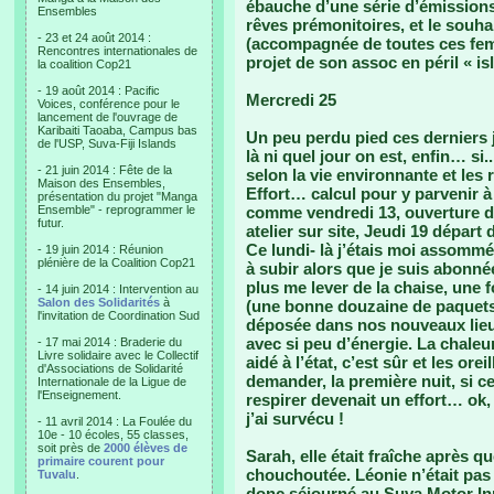
ébauche d’une série d’émissions 
Ensembles
rêves prémonitoires, et le souhai
- 23 et 24 août 2014 :
(accompagnée de toutes ces fem
Rencontres internationales de
projet de son assoc en péril « i
la coalition Cop21
- 19 août 2014 : Pacific
Mercredi 25
Voices, conférence pour le
lancement de l'ouvrage de
Karibaiti Taoaba, Campus bas
Un peu perdu pied ces derniers j
de l'USP, Suva-Fiji Islands
là ni quel jour on est, enfin… si
- 21 juin 2014 : Fête de la
selon la vie environnante et le
Maison des Ensembles,
Effort… calcul pour y parvenir à
présentation du projet "Manga
Ensemble" - reprogrammer le
comme vendredi 13, ouverture de 
futur.
atelier sur site, Jeudi 19 dépar
Ce lundi- là j’étais moi assomm
- 19 juin 2014 : Réunion
plénière de la Coalition Cop21
à subir alors que je suis abonnée
plus me lever de la chaise, une 
- 14 juin 2014 : Intervention au
Salon des Solidarités
à
(une bonne douzaine de paquets e
l'invitation de Coordination Sud
déposée dans nos nouveaux lieux.
avec si peu d’énergie. La chaleur
- 17 mai 2014 : Braderie du
Livre solidaire avec le Collectif
aidé à l’état, c’est sûr et les ore
d'Associations de Solidarité
demander, la première nuit, si ce
Internationale de la Ligue de
l'Enseignement.
respirer devenait un effort… ok
j’ai survécu !
- 11 avril 2014 : La Foulée du
10e - 10 écoles, 55 classes,
soit près de
2000 élèves de
Sarah, elle était fraîche après q
primaire courent pour
chouchoutée. Léonie n’était pas
Tuvalu
.
donc séjourné au Suva Motor Inn