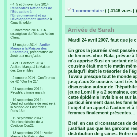
- 4, 5 et 6 novembre 2014 :
Rencontres Nationales de
1 commentaire
( ( 4148 vues ) )
l'Education à
l'Environnement et au
Développement Durable
à
Gouville s/Mer
Arrivée de Sarah
- 3 novembre 2014 : CA
stratégique du Réseau Action
Climat
Mardi 24 avril 2007, faut que j
- 18 octobre 2014 :
Atelier
Manga à la Maison des
En gros la journée s’est passée 
Ensembles
, présentation de
de femmes chez Nala, prévue à 14
José aux mang'ados
m’a apprise Susi en sortant de l
- 4 et 11 octobre 2014 :
cousins était mort le matin même
Ateliers Manga à la Maison
des Ensembles
puisqu’il était le trésorier de l’
Tuvalu presque tout le monde app
- 2 octobre 2014 : Conférence
jusqu’aux 3e cousins sont très 
de 4D "Our life 21"
discussion autour de l’hépathit
- 21 septembre 2014 :
jeune Lomi il y a 2 semaines, es
People's climate march
cette épidémie invisible et sur la
- 19 septembre 2014 :
particulièrement dans les famille
Vendredi solidaire de rentrée à
l’objet d’un appel à l’action et à
la Maison de Ensembles,
Paris 13e
femmes finalement présentes…
- 15 septembre 2014 :
Réunion plénière de la
Bref, en ces circonstances de de
Coalition Cop21
justifiait pas que les garcons re
- 13 septembre 2014 : Atelier
distribution de graines. Entre no
Manga à la Maison des