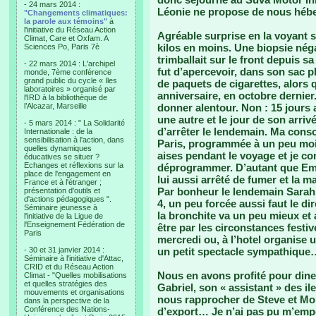
- 24 mars 2014 :
Léonie ne propose de nous héber
"Changements climatiques:
la parole aux témoins"
à
l'initiative du Réseau Action
Agréable surprise en la voyant so
Climat, Care et Oxfam. A
kilos en moins. Une biopsie néga
Sciences Po, Paris 7è
trimballait sur le front depuis 
- 22 mars 2014 : L'archipel
fut d’apercevoir, dans son sac p
monde, 7ème conférence
grand public du cycle « Iles
de paquets de cigarettes, alors q
laboratoires » organisé par
anniversaire, en octobre dernier.
l'IRD à la bibliothèque de
l’Alcazar, Marseille
donner alentour. Non : 15 jours a
une autre et le jour de son arri
- 5 mars 2014 : " La Solidarité
d’arrêter le lendemain. Ma cons
Internationale : de la
sensibilisation à l'action, dans
Paris, programmée à un peu moin
quelles dynamiques
aises pendant le voyage et je co
éducatives se situer ?
Echanges et réflexions sur la
déprogrammer. D’autant que Em
place de l'engagement en
lui aussi arrêté de fumer et la m
France et à l'étranger ;
Par bonheur le lendemain Sarah 
présentation d'outils et
d'actions pédagogiques ".
4, un peu forcée aussi faut le di
Séminaire jeunesse à
la bronchite va un peu mieux et 
l'initiative de la Ligue de
l'Enseignement Fédération de
être par les circonstances festiv
Paris
mercredi ou, à l’hotel organise 
- 30 et 31 janvier 2014 :
un petit spectacle sympathique
Séminaire à l'initiative d'Attac,
CRID et du Réseau Action
Nous en avons profité pour diner
Climat - "Quelles mobilisations
et quelles stratégies des
Gabriel, son « assistant » des i
mouvements et organisations
nous rapprocher de Steve et Mo
dans la perspective de la
Conférence des Nations-
d’export… Je n’ai pas pu m’emp