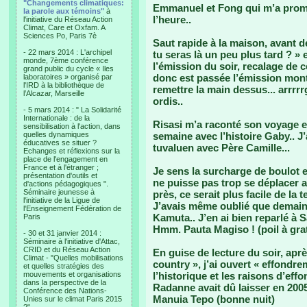
"Changements climatiques:
Emmanuel et Fong qui m’a promi
la parole aux témoins"
à
l’heure..
l'initiative du Réseau Action
Climat, Care et Oxfam. A
Sciences Po, Paris 7è
Saut rapide à la maison, avant de
- 22 mars 2014 : L'archipel
tu seras là un peu plus tard ? »
monde, 7ème conférence
l’émission du soir, recalage de
grand public du cycle « Iles
donc est passée l’émission mon
laboratoires » organisé par
l'IRD à la bibliothèque de
remettre la main dessus... arrrrr
l’Alcazar, Marseille
ordis..
- 5 mars 2014 : " La Solidarité
Internationale : de la
Risasi m’a raconté son voyage e
sensibilisation à l'action, dans
quelles dynamiques
semaine avec l’histoire Gaby.. J’
éducatives se situer ?
tuvaluen avec Père Camille...
Echanges et réflexions sur la
place de l'engagement en
France et à l'étranger ;
Je sens la surcharge de boulot e
présentation d'outils et
ne puisse pas trop se déplacer a
d'actions pédagogiques ".
Séminaire jeunesse à
près, ce serait plus facile de la 
l'initiative de la Ligue de
J’avais même oublié que demain,
l'Enseignement Fédération de
Kamuta.. J’en ai bien reparlé à S
Paris
Hmm. Pauta Magiso ! (poil à grat
- 30 et 31 janvier 2014 :
Séminaire à l'initiative d'Attac,
CRID et du Réseau Action
En guise de lecture du soir, ap
Climat - "Quelles mobilisations
country », j’ai ouvert « effondr
et quelles stratégies des
mouvements et organisations
l’historique et les raisons d’ef
dans la perspective de la
Radanne avait dû laisser en 2005
Conférence des Nations-
Manuia Tepo (bonne nuit)
Unies sur le climat Paris 2015