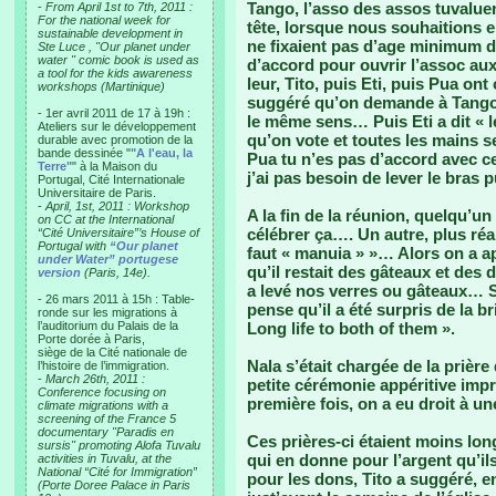
Tango, l’asso des assos tuvalue
-
From April 1st to 7th, 2011 :
For the national week for
tête, lorsque nous souhaitions en
sustainable development in
ne fixaient pas d’age minimum 
Ste Luce , "Our planet under
water " comic book is used as
d’accord pour ouvrir l’assoc aux
a tool for the kids awareness
leur, Tito, puis Eti, puis Pua ont
workshops (Martinique)
suggéré qu’on demande à Tango d
- 1er avril 2011 de 17 à 19h :
le même sens… Puis Eti a dit « l
Ateliers sur le développement
qu’on vote et toutes les mains se
durable avec promotion de la
bande dessinée "
"A l'eau, la
Pua tu n’es pas d’accord avec ce
Terre"
" à la Maison du
j’ai pas besoin de lever le bras 
Portugal, Cité Internationale
Universitaire de Paris.
-
April, 1st, 2011 : Workshop
A la fin de la réunion, quelqu’u
on CC at the International
célébrer ça…. Un autre, plus réal
“Cité Universitaire”’s House of
Portugal with
“Our planet
faut « manuia » »… Alors on a ap
under Water” portugese
qu’il restait des gâteaux et des 
version
(Paris, 14e).
a levé nos verres ou gâteaux… 
- 26 mars 2011 à 15h : Table-
pense qu’il a été surpris de la b
ronde sur les migrations à
l’auditorium du Palais de la
Long life to both of them ».
Porte dorée à Paris,
siège de la Cité nationale de
Nala s’était chargée de la prière
l’histoire de l’immigration.
-
March 26th, 2011 :
petite cérémonie appéritive impro
Conference focusing on
première fois, on a eu droit à un
climate migrations with a
screening of the France 5
documentary "Paradis en
Ces prières-ci étaient moins lon
sursis" promoting Alofa Tuvalu
qui en donne pour l’argent qu’ils
activities in Tuvalu, at the
National “Cité for Immigration”
pour les dons, Tito a suggéré, 
(Porte Doree Palace in Paris