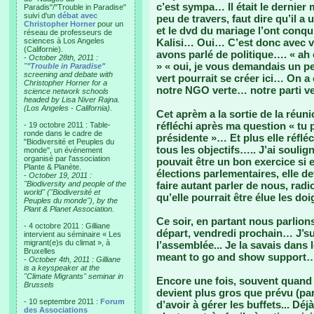
c’est sympa… Il était le derni
Paradis"/"Trouble in Paradise"
suivi d'un
débat avec
peu de travers, faut dire qu’il a
Christopher Horner
pour un
et le dvd du mariage l’ont conqu
réseau de professeurs de
sciences à Los Angeles
Kalisi… Oui… C’est donc avec v
(Californie).
avons parlé de politique…. « ah o
-
October 28th, 2011 :
» « oui, je vous demandais un p
"
"Trouble in Paradise"
screening and debate with
vert pourrait se créer ici… On a
Christopher Horner for a
notre NGO verte… notre parti v
science network schools
headed by Lisa Niver Rajna.
(Los Angeles - California).
Cet aprèm a la sortie de la réuni
réfléchi après ma question « tu 
- 19 octobre 2011 : Table-
ronde dans le cadre de
présidente »… Et plus elle réfléc
"Biodiversité et Peuples du
tous les objectifs….. J’ai soulig
monde", un événement
organisé par l'association
pouvait être un bon exercice si 
Plante & Planète.
élections parlementaires, elle de
-
October 19, 2011 :
"Biodiversity and people of the
faire autant parler de nous, radio
world" ("Biodiversité et
qu’elle pourrait être élue les doi
Peuples du monde"), by the
Plant & Planet Association.
Ce soir, en partant nous parlio
- 4 octobre 2011 : Gilliane
départ, vendredi prochain… J’sui
intervient au séminaire « Les
migrant(e)s du climat », à
l’assemblée... Je la savais dans 
Bruxelles
meant to go and show support
-
October 4th, 2011 : Gilliane
is a keyspeaker at the
"Climate Migrants" seminar in
Encore une fois, souvent quand 
Brussels
devient plus gros que prévu (par
- 10 septembre 2011 :
Forum
d’avoir à gérer les buffets... Déj
des Associations