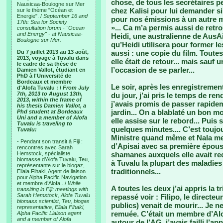
chose, de tous les secrétaires p
Nausicaa-Boulogne sur Mer
chez Kalisi pour lui demander si 
sur le thème "Océan et
Energie". /
September 16 and
pour nos émissions à un autre mar
17th: Sea for Society
»... Ca m’a permis aussi de retr
consultation forum - "Ocean
and Energy" - at Nausicaa-
Heidi, une australienne de AusA
Boulogne sur Mer.
qu’Heidi utilisera pour former le
Du 7 juillet 2013 au 13 août,
aussi : une copie du film. Toutes
2013, voyage à Tuvalu dans
elle était de retour... mais sauf
le cadre de sa thèse de
l’occasion de se parler...
Damien Vallot, étudiant en
PhD à l'Université de
Bordeaux et membre
Le soir, après les enregistreme
d'Alofa Tuvalu : /
From July
7th, 2013 to August 13th,
du jour, j’ai pris le temps de re
2013, within the frame of
j’avais promis de passer rapidem
his thesis Damien Vallot, a
jardin... On a blablaté un bon m
Phd student at Bordeaux
Uni and a member of Alofa
elle assise sur le rebord... Puis 
Tuvalu is traveling to
quelques minutes.... C’est toujo
Tuvalu:
Ministre quand même et Nala me r
- Pendant son transit à Fiji :
d’Apisai avec sa première épou
rencontres avec Sarah
Hemstock, spécialiste
shamanes auxquels elle avait re
biomasse d’Alofa Tuvalu, Teu,
à Tuvalu la plupart des maladies
représentante sur le biogaz,
traditionnels...
Eliala Fihaki, Agent de liaison
pour Alpha Pacific Navigation
et membre d’Alofa.. /
While
A toutes les deux j’ai appris la t
transiting in Fiji: meetings with
Sarah Hemstock, Alofa Tuvalu
repassé voir : Filipo, le direct
biomass scientist, Teu, biogas
publics) venait de mourir... Je n
representative, Eliala Fihaki,
remuée. C’était un membre d’Alo
Alpha Pacific Liaison agent
and a member of Alofa
autour de l’AG, j’avais failli l’app