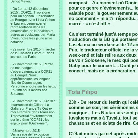
Benoit Mayer.
compost... Au moment où Daniel 
pour ce genre d’évènements.., le
- Du 1er au 12 décembre
2015 : COP21. Trop à dire
valable pour le gouvernement aussi
pour un agenda. Observation
no comment » m’a t’il répondu... 
au Bourget avec Linda Cohen
marré : « c’est off »...
et Laurent Leguyader et
representation dans les
assemblées de la coalition et
Ca s’est terminé just’à temps po
autres associations par Maria
Vives, notre très jeune amie
traduction de la BD qui portaien
catalane.
Lasela ma co-workeuse de 12 ans
Pua, le traducteur officiel de la v
- 29 novembre 2015 : marche
de la Coalition Climat 21 dans
week-end et fais relire aux deu
les rues de Paris.
de voir Solosene, le mec qui po
- 27 novembre 2015 : Retrait
Gaby pour le concert.... Dont je 
de nos badges
concert, mais de la préparation..
d’observateurs, à la COP21
au Bourget. Nous
appréhendions les longues
files de Copenhagen.
Personne encore sur les lieux.
En 3mn nous avions nos
Tofa Filipo
Sesames.
- 26 novembre 2015 - 14h30 :
23h - De retour du festin qui cél
Intervention de Gilliane Le
comme ce soir, les cérémonies se
Gallic sur France Tv Outre-
magique... Les Niutao-ais sont p
mer Première dans l'émission
Transversal Environnement
tuvaluens mais à Tuvalu, tout
sur le thème "COP21 : les
chansons et en éclats de rire. Ce 
enjeux pour l'Outre-mer".
- 25novembre 2015 :
C’était moins gai cet après midi
Vernissage de l’exposition