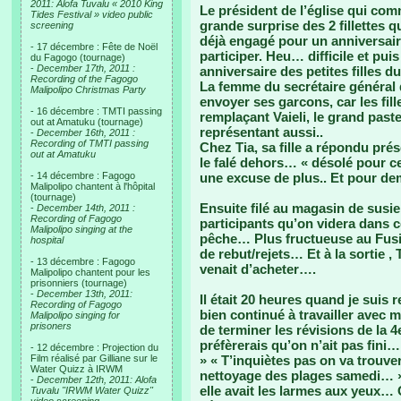
2011: Alofa Tuvalu « 2010 King
Le président de l’église qui com
Tides Festival » video public
grande surprise des 2 fillettes 
screening
déjà engagé pour un anniversaire
- 17 décembre : Fête de Noël
participer. Heu… difficile et puis
du Fagogo (tournage)
-
December 17th, 2011 :
anniversaire des petites filles 
Recording of the Fagogo
La femme du secrétaire général 
Malipolipo Christmas Party
envoyer ses garcons, car les fil
- 16 décembre : TMTI passing
remplaçant Vaieli, le grand paste
out at Amatuku (tournage)
représentant aussi..
-
December 16th, 2011 :
Recording of TMTI passing
Chez Tia, sa fille a répondu prés
out at Amatuku
le falé dehors… « désolé pour ce
- 14 décembre : Fagogo
une excuse de plus.. Et pour dem
Malipolipo chantent à l'hôpital
(tournage)
Ensuite filé au magasin de susi
-
December 14th, 2011 :
Recording of Fagogo
participants qu’on videra dans 
Malipolipo singing at the
pêche… Plus fructueuse au Fusi 
hospital
de rebut/rejets… Et à la sortie ,
- 13 décembre : Fagogo
venait d’acheter….
Malipolipo chantent pour les
prisonniers (tournage)
-
December 13th, 2011:
Il était 20 heures quand je suis r
Recording of Fagogo
bien continué à travailler avec m
Malipolipo singing for
prisoners
de terminer les révisions de la 4e
préfèrerais qu’on n’ait pas fini
- 12 décembre : Projection du
Film réalisé par Gilliane sur le
» « T’inquiètes pas on va trouv
Water Quizz à IRWM
nettoyage des plages samedi… »..
-
December 12th, 2011: Alofa
elle avait les larmes aux yeux… 
Tuvalu "IRWM Water Quizz"