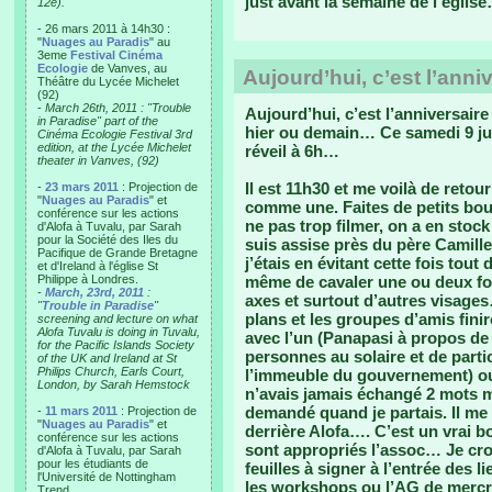
just’avant la semaine de l’églis
12e).
- 26 mars 2011 à 14h30 :
"
Nuages au Paradis
" au
3eme
Festival Cinéma
Ecologie
de Vanves, au
Aujourd’hui, c’est l’anni
Théâtre du Lycée Michelet
(92)
-
March 26th, 2011 : "Trouble
Aujourd’hui, c’est l’anniversaire
in Paradise" part of the
hier ou demain… Ce samedi 9 ju
Cinéma Ecologie Festival 3rd
edition, at the Lycée Michelet
réveil à 6h…
theater in Vanves, (92)
Il est 11h30 et me voilà de retou
-
23 mars 2011
: Projection de
"
Nuages au Paradis
" et
comme une. Faites de petits bout
conférence sur les actions
ne pas trop filmer, on a en stock
d'Alofa à Tuvalu, par Sarah
pour la Société des Iles du
suis assise près du père Camille
Pacifique de Grande Bretagne
j’étais en évitant cette fois to
et d'Ireland à l'église St
Philippe à Londres.
même de cavaler une ou deux foi
-
March, 23rd, 2011
:
axes et surtout d’autres visage
"
Trouble in Paradise
"
plans et les groupes d’amis fin
screening and lecture on what
Alofa Tuvalu is doing in Tuvalu,
avec l’un (Panapasi à propos de 
for the Pacific Islands Society
personnes au solaire et de parti
of the UK and Ireland at St
Philips Church, Earls Court,
l’immeuble du gouvernement) ou
London, by Sarah Hemstock
n’avais jamais échangé 2 mots m
demandé quand je partais. Il me s
-
11 mars 2011
: Projection de
"
Nuages au Paradis
" et
derrière Alofa…. C’est un vrai 
conférence sur les actions
sont appropriés l’assoc… Je crois
d'Alofa à Tuvalu, par Sarah
pour les étudiants de
feuilles à signer à l’entrée des
l'Université de Nottingham
les workshops ou l’AG de mercr
Trend