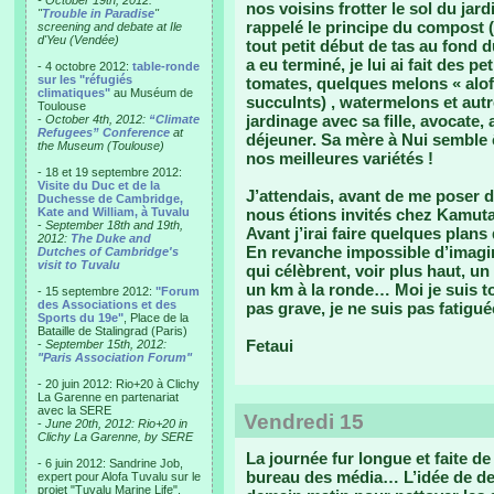
- October 19th, 2012:
nos voisins frotter le sol du jard
"
Trouble in Paradise
"
rappelé le principe du compost (d
screening and debate at Ile
d'Yeu (Vendée)
tout petit début de tas au fond d
a eu terminé, je lui ai fait des p
- 4 octobre 2012:
table-ronde
sur les "réfugiés
tomates, quelques melons « alof
climatiques"
au Muséum de
succulnts) , watermelons et autr
Toulouse
jardinage avec sa fille, avocate,
-
October 4th, 2012:
“Climate
Refugees” Conference
at
déjeuner. Sa mère à Nui semble ê
the Museum (Toulouse)
nos meilleures variétés !
- 18 et 19 septembre 2012:
Visite du Duc et de la
J’attendais, avant de me poser d
Duchesse de Cambridge,
Kate and William, à Tuvalu
nous étions invités chez Kamu
-
September 18th and 19th,
Avant j’irai faire quelques plans
2012:
The Duke and
En revanche impossible d’imagi
Dutches of Cambridge's
visit to Tuvalu
qui célèbrent, voir plus haut, un 
un km à la ronde… Moi je suis to
- 15 septembre 2012:
"Forum
des Associations et des
pas grave, je ne suis pas fatigué
Sports du 19e"
, Place de la
Bataille de Stalingrad (Paris)
Fetaui
-
September 15th, 2012:
"Paris Association Forum"
- 20 juin 2012: Rio+20 à Clichy
La Garenne en partenariat
avec la SERE
Vendredi 15
-
June 20th, 2012: Rio+20 in
Clichy La Garenne, by SERE
La journée fur longue et faite de
- 6 juin 2012: Sandrine Job,
bureau des média… L’idée de de
expert pour Alofa Tuvalu sur le
projet "Tuvalu Marine Life",