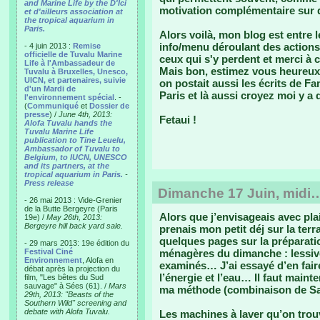
and Marine Life by the D'Ici
motivation complémentaire sur q
et d'ailleurs association at
the tropical aquarium in
Paris.
Alors voilà, mon blog est entre le
info/menu déroulant des actions
- 4 juin 2013 :
Remise
officielle de Tuvalu Marine
ceux qui s'y perdent et merci à c
Life à l'Ambassadeur de
Mais bon, estimez vous heureux, o
Tuvalu à Bruxelles, Unesco,
UICN, et partenaires, suivie
on postait aussi les écrits de Fan
d'un Mardi de
Paris et là aussi croyez moi y a d
l'environnement spécial
. -
(
Communiqué
et
Dossier de
presse
) /
June 4th, 2013:
Fetaui !
Alofa Tuvalu hands the
Tuvalu Marine Life
publication to Tine Leuelu,
Ambassador of Tuvalu to
Belgium, to IUCN, UNESCO
and its partners, at the
tropical aquarium in Paris.
-
Press release
Dimanche 17 Juin, midi
- 26 mai 2013 : Vide-Grenier
de la Butte Bergeyre (Paris
Alors que j’envisageais avec plai
19e) /
May 26th, 2013:
Bergeyre hill back yard sale.
prenais mon petit déj sur la terr
quelques pages sur la préparat
- 29 mars 2013: 19e édition du
Festival Ciné
ménagères du dimanche : lessiv
Environnement
, Alofa en
examinés… J’ai essayé d’en faire
débat après la projection du
l’énergie et l’eau… Il faut main
film, "Les bêtes du Sud
sauvage" à Sées (61). /
Mars
ma méthode (combinaison de Sar
29th, 2013: "Beasts of the
Southern Wild" screening and
debate with Alofa Tuvalu.
Les machines à laver qu’on trouv