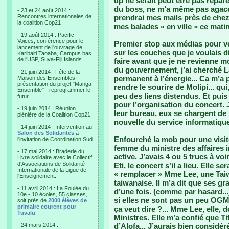
up ne serait peut être pas répar
du boss, ne m’a même pas agacée.
- 23 et 24 août 2014 :
Rencontres internationales de
prendrai mes mails près de chez 
la coalition Cop21
mes balades « en ville » ce matin 
- 19 août 2014 : Pacific
Voices, conférence pour le
Premier stop aux médias pour vér
lancement de l'ouvrage de
sur les couches que je voulais di
Karibaiti Taoaba, Campus bas
de l'USP, Suva-Fiji Islands
faire avant que je ne revienne 
du gouvernement, j’ai cherché L
- 21 juin 2014 : Fête de la
permanent à l’énergie... Ca m’a 
Maison des Ensembles,
présentation du projet "Manga
rendre le sourire de Molipi... qu
Ensemble" - reprogrammer le
peu des liens distendus. Et puis 
futur.
pour l’organisation du concert. 
- 19 juin 2014 : Réunion
leur bureau, eux se chargent de p
plénière de la Coalition Cop21
nouvelle du service informatique, 
- 14 juin 2014 : Intervention au
Salon des Solidarités
à
Enfourché la mob pour une visite
l'invitation de Coordination Sud
femme du ministre des affaires i
- 17 mai 2014 : Braderie du
active. J’avais 4 ou 5 trucs à voi
Livre solidaire avec le Collectif
d'Associations de Solidarité
Eti, le concert s’il a lieu. Elle s
Internationale de la Ligue de
« remplacer » Mme Lee, une Tai
l'Enseignement.
taiwanaise. Il m’a dit que ses g
- 11 avril 2014 : La Foulée du
d’une fois. (comme par hasard...)
10e - 10 écoles, 55 classes,
si elles ne sont pas un peu OGM
soit près de
2000 élèves de
primaire courent pour
ça veut dire ?... Mme Lee, elle
Tuvalu
.
Ministres. Elle m’a confié que 
- 24 mars 2014 :
d’Alofa... J’aurais bien considéré 