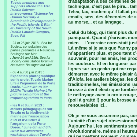
d’adaptation à des centaines de
Tuvalu members and
technique, c'est pas le pire... t
supports attend the 12th
Pacific Science
Telex, fax, modem qu’il fallait p
Intercongress "Science for
emails, sms, des décennies de «
Human Security &
Sustainable Development in
au morse... et au langage..
the Pacific Islands & Rim"
at University of the South
Celui du blog, qui tient plus d
Pacific Laucala Campus,
Suva, Fiji
paniquant. Quand j’écrivais mon j
mien… L’exercice consistait jus
- 24 et 25 juin 2013 : Sea for
Society, consultation des
Là même si je sais que Fanny pass
parties prenantes à Nausicaa-
m’appartient plus, et pourtant c’e
Boulogne sur Mer
/
June 24 and 25th: Sea for
souvenir, pour les amis, les pro
Society consultation forum at
les couleurs. Et en longueur parf
Nausicaa-Boulogne sur Mer.
lignes sur un gecko qui me rega
- du 4 au 30 juin 2013 :
démarrer, avec le même plaisir à
Exposition photographique
d’Alofa, les ateliers biogas, les 
sur le projet Tuvalu Marine
Life à l'aquarium de la Porte
traditionnelles, les émissions rad
Dorée. /
June 4th to 30t,
brosse à dent électrique tombée 
2013h: Tuvalu Marine Life
le nettoyage avec la croix rouge, 
picture exhibition at the
tropical aquarium in Paris.
(poil à gratté !) pour la brosse 
renouvelables ici..
- les 6 et 8 juin 2013 :
ateliers pédagogiques sur
Tuvalu et la biodiversité
Ok je ne vous assomme pas, com
marine par l'association
d'Ici et d'Ailleurs à
l’unicité d’un sujet obsessionnel 
l'aquarium de la Porte
Aujourd’hui, les sentiments sont
Dorée. /
June 6th and 8th,
révolutionnaire, même si heureu
2013: Kid awareness
workshops about Tuvalu
qui permettent souvent, comme 