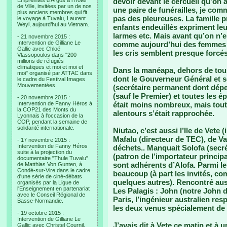
Empreintes d’Argos à l’Hotel
devoir devant le cercueil qu’on 
de Ville, invitées par un de nos
une paire de funérailles, je co
plus anciens membres qui fit
pas des pleureuses. La famille 
le voyage à Tuvalu, Laurent
Weyl, aujourd’hui au Vietnam.
enfants endeuillés expriment le
larmes etc. Mais avant qu’on n’en
- 21 novembre 2015 :
Intervention de Gilliane Le
comme aujourd’hui des femmes d
Gallic avec Chloé
les cris semblent presque forcés.
Vlassopoulos dans "200
millions de réfugiés
climatiques et moi et moi et
Dans la manéapa, dehors de tous
moi" organisé par ATTAC dans
dont le Gouverneur Général et 
le cadre du Festival Images
Mouvementées.
(secrétaire permanent dont dépend
(sauf le Premier) et toutes les 
- 20 novembre 2015 :
Intervention de Fanny Héros à
était moins nombreux, mais tout
la COP21 des Monts du
alentours s’était rapprochée.
Lyonnais à l'occasion de la
COP, pendant la semaine de
solidarité internationale.
Niutao, c’est aussi l’Ile de Vete (
Mafalu (directeur de TEC), de Va
- 17 novembre 2015 :
Intervention de Fanny Héros
déchets.. Manquait Solofa (secr
suite à la projection du
(patron de l’importateur principa
documentaire "Thule Tuvalu"
sont adhérents d’Alofa. Parmi l
de Matthias Von Gunten, à
Condé-sur-Vire dans le cadre
beaucoup (à part les invités, co
d'une série de ciné-débats
quelques autres). Rencontré auss
organisés par la Ligue de
l'Enseignement en partenariat
Les Palagis : John (notre John 
avec le Conseil Régional de
Paris, l’ingénieur australien re
Basse-Normandie.
les deux venus spécialement de F
- 19 octobre 2015 :
Intervention de Gilliane Le
J’avais dit à Vete ce matin et à 
Gallic avec Christel Cournil,