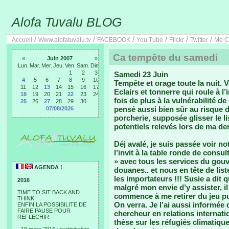
Alofa Tuvalu BLOG
/
/
/
/
/
/
Accueil
Www.alofatuvalu.tv
FACEBOOK
You Tube
Flickr
Twitter
Me C
Ca tempête du samedi
«
Juin 2007
»
Lun.
Mar.
Mer.
Jeu.
Ven.
Sam.
Dim.
1
2
3
Samedi 23 Juin
4
5
6
7
8
9
10
Tempête et orage toute la nuit. V
11
12
13
14
15
16
17
Eclairs et tonnerre qui roule à l
18
19
20
21
22
23
24
fois de plus à la vulnérabilité de
25
26
27
28
29
30
pensé aussi bien sûr au risque d
07/08/2026
porcherie, supposée glisser le l
potentiels relevés lors de ma de
Déj avalé, je suis passée voir no
l’invit à la table ronde de consu
» avec tous les services du gouv
AGENDA !
douanes.. et nous en tête de lis
les importateurs !!! Susie a dit 
2016
malgré mon envie d’y assister, i
TIME TO SIT BACK AND
commence à me retirer du jeu pu
THINK
On verra. Je l’ai aussi informée
ENFIN LA POSSIBILITE DE
FAIRE PAUSE POUR
chercheur en relations internatio
REFLECHIR
thèse sur les réfugiés climatiques