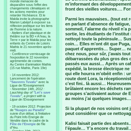
monde menacée de
m’informant des développements 
disparaître sous l’effet des
changements climatiques et
front des vieilles voitures…. Fo
les actions menées pour
retarder l’échéance. Et le
Parmi les mauvaises.. (tout est rel
Makila invite la photographe
Marion Labéjof à exposer sa
en parlant d’absence de fatigue
réflexion poétique sur les liens
sommeil, l’alarme du réveil n’a p
de l’homme à la nature.
- Ateliers d’art plastique et de
sortie, les étudiants de l’institu
théâtre sur la BD « A l’eau, la
nettoyé toute la péninsule… Susi
Terre » par le Makila pour les
coin… Elles m’ont dit que Puga,
enfants du Centre de Loisirs
Mathis le 21 novembre après-
paquet d’apprentis… Super… nav
midi.
chez nous, pour sûr, j’avais tou
- Conférence-vernissage de
l’exposition le 22 novembre
débarrassées du plus gros des d
agrémentée de contes.
passés eux aussi… Après un café
Au Centre d’animation Mathis
(15 rue Mathis, Paris 19e)
expédié, la brosse électrique ne
qui elle hourra m’obéit enfin : u
- 14 novembre 2012:
route dont Lora, la réceptionnis
Lancement de l'opération
"Sauvons Tuvalu"
avec la
c’est fini.. là aussi… Heureusem
Ligue de l'Enseignement
brûlaient encore les déchets ram
- November 14th, 2012 :
Lauching day of
"Let's save
groupes s’activaient autour de E
Tuvalu"
, a project with la
au moins j’ai quelques images…
Ligue de l'Enseignement
- 19 octobre 2012: Projection
Si la plupart de nos voisins ont 
de "
Nuages au Paradis
"
peut considérer que ce nettoyag
suivie d'un débat, à l'initiative
du Point Info Energie de
Vendée dans le cadre de la
Kalisi faisait partie des absents… 
Fête de l'Energie
de l'île
d'Yeu.
l’épaule… Y’a encore du travail…