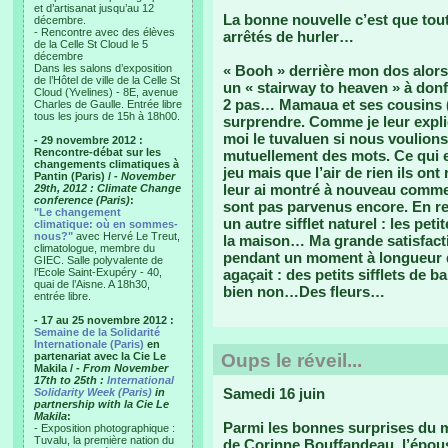
et d’artisanat jusqu’au 12
La bonne nouvelle c’est que to
décembre.
- Rencontre avec des élèves
arrêtés de hurler…
de la Celle St Cloud le 5
décembre
Dans les salons d’exposition
« Booh » derrière mon dos alor
de l’Hôtel de ville de la Celle St
un « stairway to heaven » à don
Cloud (Yvelines) - 8E, avenue
2 pas… Mamaua et ses cousins (
Charles de Gaulle. Entrée libre
tous les jours de 15h à 18h00.
surprendre. Comme je leur expliqu
moi le tuvaluen si nous voulio
- 29 novembre 2012 :
Rencontre-débat sur les
mutuellement des mots. Ce qui e
changements climatiques à
jeu mais que l’air de rien ils on
Pantin (Paris) /
- November
leur ai montré à nouveau comment
29th, 2012 : Climate Change
conference (Paris)
:
sont pas parvenus encore. En re
"Le changement
un autre sifflet naturel : les pe
climatique: où en sommes-
nous?"
avec Hervé Le Treut,
la maison… Ma grande satisfactio
climatologue, membre du
pendant un moment à longueur d
GIEC. Salle polyvalente de
l’Ecole Saint-Exupéry - 40,
agaçait : des petits sifflets de b
quai de l’Aisne. A 18h30,
bien non…Des fleurs…
entrée libre.
- 17 au 25 novembre 2012 :
Semaine de la Solidarité
Internationale (Paris)
en
partenariat avec la Cie Le
Oups le réveil...
Makila /
- From November
17th to 25th :
International
Samedi 16 juin
Solidarity Week (Paris)
in
partnership with la Cie Le
Makila
:
Parmi les bonnes surprises du m
- Exposition photographique :
Tuvalu, la première nation du
de Corinne Bouffandeau, l’épous