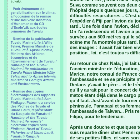
Tuvalu..
Suva comme souvent ces deux dern
-
Petit événement de
l’hôpital depuis quelques jours,
sensibilisation sur le climat
difficultés respiratoires... C’est 
à l'occasion de la remise
d'une nouvelle donation
l’expédier à Fiji par l’avion du j
d'Hunamar et du CD
tard.. Une fois dans l’avion, déci
d'Ecolo'zik aux écoles
On l’a redescendu et l’avion a pu
primaires de Tuvalu
survécu aux 500 mètres qui le sé
-
Remise de la publication
scène me l’a montrée plus tard. 
Tuvalu Marine Life à Willy
Telavi, Premier Ministre de
des images : il avait l’air bien 
Tuvalu et à Apisai Ielemia,
position.. Ici, c’est toujours dif
Ministre des Affaires
étrangères et de
l'Environnement de Tuvalu /
Au retour de chez Nala, j’ai fait 
Handing of the Tuvalu
l’ancien ministre de l’éducation, u
Marine Life publication to
Tuvalu Prime Minister Willy
Marica, notre consul de France 
Telavi and to Apisai Ielemia,
l’ambassade et ne se précipite m
Minister of Foreign Affairs
and Environment.
Dedans y’avait le père... et le fr
qu’il y aurait pour le concert de
- Remise des copies
matos étant déjà dans le cargo po
électroniques des rapports
Tuvalu Marine Life à Sam
qu’il faut. Just’avant de tourner
Finikaso, Patron du service
péninsule, Panapasi et sa femme
des Pêches de Tuvalu et
Uluao Lauti, représentant
l’ambassade de Taiwan... Pris r
du Kaupule de Funafuti /
Filipo, pour le lendemain.
Handing of the Tuvalu
Marine Life reports’
electronic copies Sam
Après une douche et quelques te
Finikaso, Head of Tuvalu
suis repartie dîner chez Penni qu
Fisheries and Uluao Lauti,
Funafuti Kaupule
de ses petites filles, et sans son