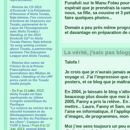
representative.
Funafuti sur le Manu Folau pour 
- Remise du CD 2013
espérait que je prendrais la cam
d'Ecolozik* à la Présidente
nous, sa fille, sa cousine et 3 pet
d'Honneur d'Alofa Tuvalu,
faire quelques photos...
Nala Ielemia. (*un concours
d'écriture de chansons sur
Tuvalu, partenariat de la
Demain a peu près même progr
Ligue de l'Enseignement
avec Alofa Tuvalu) /
et davantage en préparation de 
Handing of the 2013
Ecolozik CD* to Alofa
Tuvalu Patron, Nala Ielemia
*(a song writing contest
about Tuvalu, a partnership
La vérité, j’sais pas blogg
between The Education
League and Alofa Tuvalu).
Talofa !
- Remise des cartes de
l'Union de la la Presse
Francophone aux
Je crois que je n’aurais jamais 
journalistes des Médias de
voyage ci. J’ai l’impression que
Tuvalu /
Handing of the UPF
press cards to the Tuvalu
posters, et ce blog que je maltrai
media people.
- Du 8 au 12 juillet, 2013:
En 2004, je laissais le blog s’al
Alofa Tuvalu est bien
beaucoup plus douée que moi à l'e
représentée au 12ème
2005, Fanny a pris la relève.. En 
Congrès scientifique du
Pacifique
mettre... Laure, Fanny et Sam, mo
"La science au service de la
l’aise en informatique, il l’appl
sécurité humaine et du
Développement durable
d’images, de programmes, mon 
dans les îles du Pacifique et
les côtes", Campus de
l'USP à Suva
/
From 8 to 12
Moi j’me sens toujours un peu 
July, 2013:
several Alofa