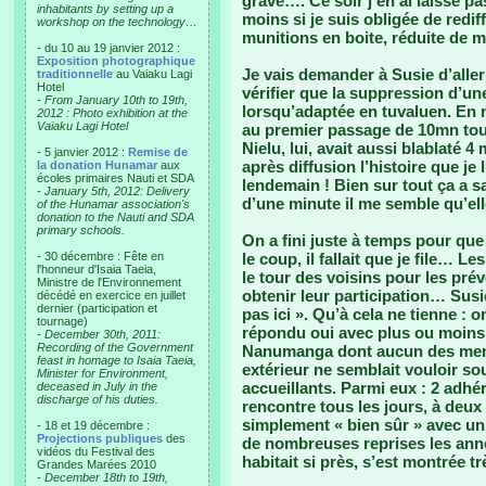
grave…. Ce soir j’en ai laissé
inhabitants by setting up a
moins si je suis obligée de redif
workshop on the technology…
munitions en boite, réduite de mo
- du 10 au 19 janvier 2012 :
Exposition photographique
Je vais demander à Susie d’aller 
traditionnelle
au Vaiaku Lagi
Hotel
vérifier que la suppression d’un
-
From January 10th to 19th,
lorsqu’adaptée en tuvaluen. En 
2012 : Photo exhibition at the
Vaiaku Lagi Hotel
au premier passage de 10mn tout
Nielu, lui, avait aussi blablaté 4
- 5 janvier 2012 :
Remise de
après diffusion l’histoire que je 
la donation Hunamar
aux
écoles primaires Nauti et SDA
lendemain ! Bien sur tout ça a 
-
January 5th, 2012: Delivery
d’une minute il me semble qu’el
of the Hunamar association's
donation to the Nauti and SDA
primary schools.
On a fini juste à temps pour qu
- 30 décembre : Fête en
le coup, il fallait que je file… Le
l'honneur d'Isaia Taeia,
le tour des voisins pour les pré
Ministre de l'Environnement
obtenir leur participation… Susie
décédé en exercice en juillet
dernier (participation et
pas ici ». Qu’à cela ne tienne :
tournage)
répondu oui avec plus ou moins 
-
December 30th, 2011:
Recording of the Government
Nanumanga dont aucun des membre
feast in homage to Isaia Taeia,
extérieur ne semblait vouloir so
Minister for Environment,
accueillants. Parmi eux : 2 adhé
deceased in July in the
discharge of his duties.
rencontre tous les jours, à deux
simplement « bien sûr » avec u
- 18 et 19 décembre :
Projections publiques
des
de nombreuses reprises les anné
vidéos du Festival des
habitait si près, s’est montrée 
Grandes Marées 2010
-
December 18th to 19th,