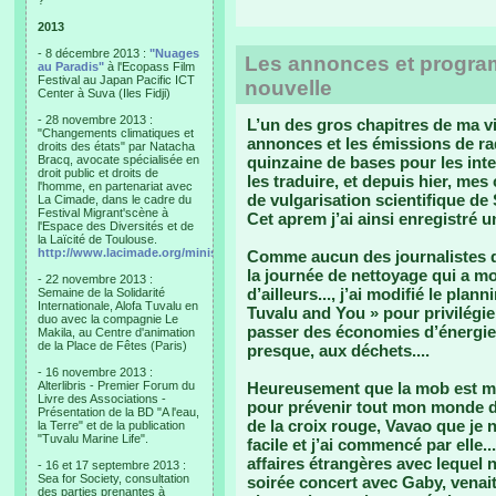
?"
2013
- 8 décembre 2013 :
"Nuages
Les annonces et program
au Paradis"
à l'Ecopass Film
Festival au Japan Pacific ICT
nouvelle
Center à Suva (Iles Fidji)
- 28 novembre 2013 :
L’un des gros chapitres de ma v
"Changements climatiques et
annonces et les émissions de ra
droits des états" par Natacha
Bracq, avocate spécialisée en
quinzaine de bases pour les int
droit public et droits de
les traduire, et depuis hier, me
l'homme, en partenariat avec
de vulgarisation scientifique de
La Cimade, dans le cadre du
Festival Migrant'scène à
Cet aprem j’ai ainsi enregistré 
l'Espace des Diversités et de
la Laïcité de Toulouse.
http://www.lacimade.org/minisites/migrantscene
Comme aucun des journalistes de
la journée de nettoyage qui a m
- 22 novembre 2013 :
d’ailleurs..., j’ai modifié le plan
Semaine de la Solidarité
Internationale, Alofa Tuvalu en
Tuvalu and You » pour privilégie
duo avec la compagnie Le
passer des économies d’énergies
Makila, au Centre d'animation
de la Place de Fêtes (Paris)
presque, aux déchets....
- 16 novembre 2013 :
Alterlibris - Premier Forum du
Heureusement que la mob est mat
Livre des Associations -
pour prévenir tout mon monde d
Présentation de la BD "A l'eau,
de la croix rouge, Vavao que je n
la Terre" et de la publication
"Tuvalu Marine Life".
facile et j’ai commencé par elle.
affaires étrangères avec lequel
- 16 et 17 septembre 2013 :
Sea for Society, consultation
soirée concert avec Gaby, venai
des parties prenantes à