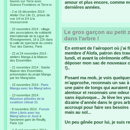
heures sur Terre avec
amour et plus encore, comme me
Science Frontières et Terre.tv
dernières années.
- 2 et 16 décembre 2014 :
Atelier Our Life 21, prises de
vue 1/4 et 2/4 à la
ressourcerie
- 22 novembre 2014 : village
Le gros garçon au petit zi
des associations de solidarité
internationale de la Ligue de
dans l’arbre !
l'Enseignement, 18 à 22h dans
la salle de spectacle du centre
Tour des Dames, Paris
En entrant de l’aéroport où j’ai fi
membre d’Alofa, patron des trav
- 22 et 24 novembre 2014 :
ateliers Manga à la Maison
lundi, et avant la cérémonie offic
des Ensembles
déposer mon sac de nouveaux col
!)..
- 21 novembre 2014 : Soirée
Maison des Ensembles,
présentation du projet Manga
Posant ma mob, je vois quelques 
par les Mang'ados
m’approche, reconnais un sac à d
- 15 novembre 2014 :
Paris
une paire de tongs qui auraient p
Manga avec les Mang'ados
alentour et reconnais une odeur 
- 13 novembre 2014 :
sans équivoque... Je lève les y
Réunion plénière de la
dizaine d’année dans le gros arbr
coalition climat 21
accroupi pour faire ses besoins
- 8 novembre 2014 :
Forum
mais au sol...
Alter Libris avec les
Mang'ados et José
à
l'ancienne gare de Reuilly,
Un peu gênée pour lui, je suis re
Paris 12e