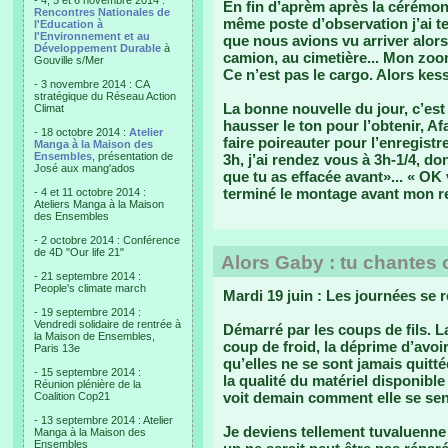
- 4, 5 et 6 novembre 2014 :
En fin d’aprèm après la cérémonie
Rencontres Nationales de
même poste d’observation j’ai 
l'Education à
l'Environnement et au
que nous avions vu arriver alor
Développement Durable
à
camion, au cimetière... Mon zoom 
Gouville s/Mer
Ce n’est pas le cargo. Alors kes
- 3 novembre 2014 : CA
stratégique du Réseau Action
La bonne nouvelle du jour, c’est
Climat
hausser le ton pour l’obtenir, Af
- 18 octobre 2014 :
Atelier
faire poireauter pour l’enregist
Manga à la Maison des
Ensembles
, présentation de
3h, j’ai rendez vous à 3h-1/4, d
José aux mang'ados
que tu as effacée avant»... « OK
terminé le montage avant mon r
- 4 et 11 octobre 2014 :
Ateliers Manga à la Maison
des Ensembles
- 2 octobre 2014 : Conférence
de 4D "Our life 21"
Alors Gaby : tu chantes 
- 21 septembre 2014 :
People's climate march
Mardi 19 juin : Les journées se 
- 19 septembre 2014 :
Vendredi solidaire de rentrée à
Démarré par les coups de fils. L
la Maison de Ensembles,
coup de froid, la déprime d’avoir 
Paris 13e
qu’elles ne se sont jamais quittée
- 15 septembre 2014 :
la qualité du matériel disponible
Réunion plénière de la
voit demain comment elle se sen
Coalition Cop21
- 13 septembre 2014 : Atelier
Je deviens tellement tuvaluenne 
Manga à la Maison des
Ensembles