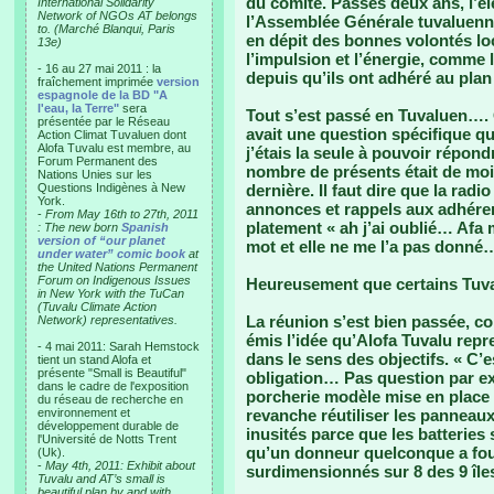
du comité. Passés deux ans, l’él
International Solidarity
Network of NGOs AT belongs
l’Assemblée Générale tuvaluenne
to. (Marché Blanqui, Paris
en dépit des bonnes volontés lo
13e)
l’impulsion et l’énergie, comme
- 16 au 27 mai 2011 : la
depuis qu’ils ont adhéré au plan
fraîchement imprimée
version
espagnole de la BD "A
l'eau, la Terre"
sera
Tout s’est passé en Tuvaluen…. 
présentée par le Réseau
avait une question spécifique qu
Action Climat Tuvaluen dont
Alofa Tuvalu est membre, au
j’étais la seule à pouvoir répon
Forum Permanent des
nombre de présents était de moi
Nations Unies sur les
Questions Indigènes à New
dernière. Il faut dire que la radio
York.
annonces et rappels aux adhéren
-
From May 16th to 27th, 2011
platement « ah j’ai oublié… Afa m
: The new born
Spanish
version of “our planet
mot et elle ne me l’a pas donné…
under water” comic book
at
the United Nations Permanent
Forum on Indigenous Issues
Heureusement que certains Tuv
in New York with the TuCan
(Tuvalu Climate Action
La réunion s’est bien passée, con
Network) representatives.
émis l’idée qu’Alofa Tuvalu repren
- 4 mai 2011: Sarah Hemstock
dans le sens des objectifs. « C’
tient un stand Alofa et
présente "Small is Beautiful"
obligation… Pas question par ex
dans le cadre de l'exposition
porcherie modèle mise en place
du réseau de recherche en
environnement et
revanche réutiliser les panneaux
développement durable de
inusités parce que les batteries 
l'Université de Notts Trent
qu’un donneur quelconque a four
(Uk).
-
May 4th, 2011: Exhibit about
surdimensionnés sur 8 des 9 îles
Tuvalu and AT’s small is
beautiful plan by and with