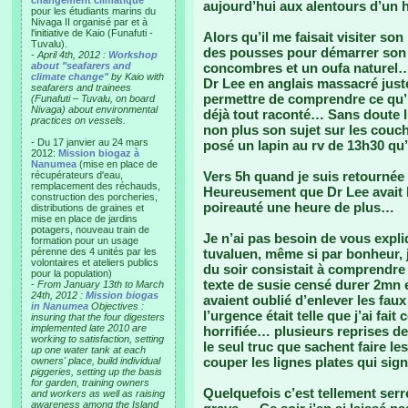
changement climatique"
aujourd’hui aux alentours d’un h
pour les étudiants marins du
Nivaga II organisé par et à
l'initiative de Kaio (Funafuti -
Alors qu’il me faisait visiter so
Tuvalu).
des pousses pour démarrer son p
-
April 4th, 2012 :
Workshop
about "seafarers and
concombres et un oufa naturel… 
climate change"
by Kaio with
Dr Lee en anglais massacré juste
seafarers and trainees
permettre de comprendre ce qu’il 
(Funafuti – Tuvalu, on board
Nivaga) about environmental
déjà tout raconté… Sans doute l
practices on vessels.
non plus son sujet sur les couch
- Du 17 janvier au 24 mars
posé un lapin au rv de 13h30 qu
2012:
Mission biogaz à
Nanumea
(mise en place de
Vers 5h quand je suis retournée 
récupérateurs d'eau,
remplacement des réchauds,
Heureusement que Dr Lee avait b
construction des porcheries,
poireauté une heure de plus…
distributions de graines et
mise en place de jardins
potagers, nouveau train de
Je n’ai pas besoin de vous expliq
formation pour un usage
pérenne des 4 unités par les
tuvaluen, même si par bonheur, 
volontaires et ateliers publics
du soir consistait à comprendre
pour la population)
texte de susie censé durer 2mn en
-
From January 13th to March
24th, 2012 :
Mission biogas
avaient oublié d’enlever les faux
in Nanumea
Objectives :
l’urgence était telle que j’ai fai
insuring that the four digesters
implemented late 2010 are
horrifiée… plusieurs reprises d
working to satisfaction, setting
le seul truc que sachent faire les
up one water tank at each
couper les lignes plates qui sig
owners' place, build individual
piggeries, setting up the basis
for garden, training owners
Quelquefois c’est tellement ser
and workers as well as raising
awareness among the Island