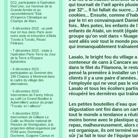
D12, participation à l’opération
qui tournait de l’œil après plus
Red Line, sur l’avenue de la
par 32°... Il lui fallait du sucre..
Grande Armée et au
rassemblement “Etat
cookies... Ensuite, comme d’hab 
d’Urgence Climatique au
par le tri en convainquant Danie
Champs de Mars.
fois.. Mes potes, les enfants de
- 8 décembre 2015 : un petit
enfants de Atabi, un instit (ég
tour en bus dans Paris avec
groupe qu’on voit dans « Nuages 
notre amie et trésorière d’Alofa
Tuvalu à Tuvalu, Risasi
sont allés voir tout le monde po
Finikaso.
qui immanquablement traînaient pa
- 7 décembre 2015 : visite à
l’opération Paris-Terre du Jour
Lasalo, le bright fou du village
de la Terre a l’Espace
conteneur de cans à Cancare avant
Ephémère.
dans le filet du Filamona, le res
- 6 décembre 2015 :
pensé la première à installer un 
participation au Sommet des
196 Chaises à Montreuil dans
clients il y a une paire d’années
le cadre du village des
l’employée qui ne veut pas le voir
alternatives.
Lasalo et tous les écoliers parti
- 5 décembre 2015 :
récupéré les dernières qui traîna
Intervention de Fanny Héros
au café Le Grand Bouillon à
Aubervilliers autour du projet
Les petites bouteilles d’eau que
"Tuvalu: ici / ailleurs".
dégustation ont fini dans un car
- 5 décembre 2015 :
tout le monde a tendance a réutil
intervention de Gilliane Le
moins bonne avec le plastique q
Gallic au Musée national de
repas, malheureusement, alors q
l’histoire de l’immigration, à la
projection-débat organisee par
est organique, ils ont terminé e
l’OIM avec Dominique
sûr j’ai fait le tour de l’équipe
Duchene, Guigone Camus et