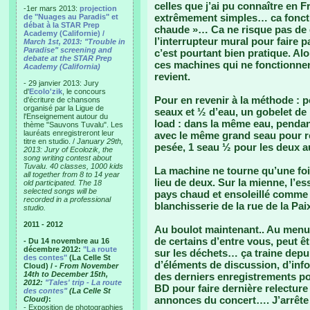
celles que j’ai pu connaître en
-1er mars 2013:
projection
extrêmement simples… ca fonctio
de "Nuages au Paradis" et
débat à la STAR Prep
chaude »… Ca ne risque pas de d
Academy (Californie) /
l’interrupteur mural pour faire 
March 1st, 2013: "Trouble in
Paradise" screening and
c’est pourtant bien pratique. Alo
debate at the STAR Prep
ces machines qui ne fonctionne
Academy (California)
revient.
- 29 janvier 2013: Jury
d'
Ecolo'zik
, le concours
Pour en revenir à la méthode : p
d'écriture de chansons
organisé par la Ligue de
seaux et ½ d’eau, un gobelet de 
l'Enseignement autour du
load : dans la même eau, pendant
thème "Sauvons Tuvalu". Les
lauréats enregistreront leur
avec le même grand seau pour rec
titre en studio. /
January 29th,
pesée, 1 seau ½ pour les deux 
2013: Jury of Ecolozik, the
song writing contest about
Tuvalu. 40 classes, 1000 kids
La machine ne tourne qu’une foi
all together from 8 to 14 year
lieu de deux. Sur la mienne, l’e
old participated. The 18
selected songs will be
pays chaud et ensoleillé comme 
recorded in a professional
blanchisserie de la rue de la Pai
studio.
2011 - 2012
Au boulot maintenant.. Au menu 
de certains d’entre vous, peut ê
- Du 14 novembre au 16
décembre 2012:
"La route
sur les déchets… ça traine depu
des contes"
(La Celle St
d’éléments de discussion, d’inf
Cloud) /
- From November
14th to December 15th,
des derniers enregistrements pou
2012:
"Tales' trip - La route
BD pour faire dernière relectur
des contes"
(La Celle St
annonces du concert…. J’arrête 
Cloud)
:
- Exposition de photographies