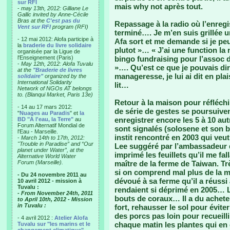
sur RFI
mais why not après tout.
-
may 13th, 2012: Gilliane Le
Gallic invited by Anne-Cécile
Bras at the
C'est pas du
Repassage à la radio où l’enregi
Vent sur RFI
program (RFI)
terminé…. Je m’en suis grillée u
- 12 mai 2012: Alofa participe à
Afa sort et me demande si je peu
la
braderie du livre solidaire
plutot »… « J’ai une function la 
organisée par la Ligue de
l'Enseignement (Paris)
bingo fundraising pour l’assoc de
-
May 12th, 2012: Alofa Tuvalu
»…. Qu’est ce que je pouvais dir
at the
"Braderie de livres
manageresse, je lui ai dit en plai
solidaire"
organized by the
International Solidarity
lit…
Network of NGOs AT belongs
to. (Blanqui Market, Paris 13e)
Retour à la maison pour réfléchi
- 14 au 17 mars 2012:
de série de gestes se poursuive
"
Nuages au Paradis
" et
la
enregistrer encore les 5 à 10 au
BD "A l'eau, la Terre"
au
Forum Alternatif Mondial de
sont signalés (solosene et son b
l'Eau - Marseille.
instit rencontré en 2003 qui veu
-
March 14th to 17th, 2012:
"Trouble in Paradise” and “Our
Lee suggéré par l’ambassadeur d
planet under Water”, at the
imprimé les feuillets qu’il me fal
Alternative World Water
Forum (Marseille).
maître de la ferme de Taiwan. Tr
si on comprend mal plus de la mo
- Du 24 novembre 2011 au
dévoué à sa ferme qu’il a réussi 
10 avril 2012 - mission à
Tuvalu :
rendaient si déprimé en 2005… La
- From November 24th, 2011
bouts de coraux… Il a du acheter
to April 10th, 2012 - Mission
in Tuvalu :
fort, rehausser le sol pour éviter 
des porcs pas loin pour recueilli
- 4 avril 2012 :
Atelier Alofa
chaque matin les plantes qui en 
Tuvalu sur "les marins et le