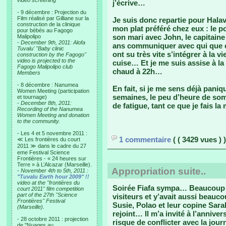
video screening
j’écrive…
- 9 décembre : Projection du
Film réalisé par Gilliane sur la
Je suis donc repartie pour Hala
construction de la clinique
mon plat préféré chez eux : le po
pour bébés au Fagogo
son mari avec John, le capitaine
Malipolipo
-
December 9th, 2011: Alofa
ans communiquer avec qui que c
Tuvalu' "Baby clinic
ont su très vite s’intégrer à la v
construction by the Fagogo"
video is projected to the
cuise… Et je me suis assise à l
Fagogo Malipolipo club
chaud à 22h…
Members
- 8 décembre : Nanumea
En fait, si je me sens déjà paniq
Women Meeting (participation
semaines, le peu d’heure de som
et tournage)
-
December 8th, 2011:
de fatigue, tant ce que je fais 
Recording of the Nanumea
Women Meeting and donation
to the community.
- Les 4 et 5 novembre 2011 :
1 commentaire
( ( 3429 vues ) )
≪ Les frontières du court
2011 ≫ dans le cadre du 27
eme Festival Science
Frontières - « 24 heures sur
Terre » à L’Alcazar (Marseille).
Appropriation suite..
-
November 4th to 5th, 2011 :
"Tuvalu Earth hour 2009" !!
video at the "frontières du
Soirée Fiafa sympa… Beaucoup 
court 2011" film competition
part of the 27th "Science
visiteurs et y’avait aussi beauco
Frontières" Festival
Susie, Polao et leur copine Sar
(Marseille).
rejoint… Il m’a invité à l’anniv
- 28 octobre 2011 : projection
risque de conflicter avec la jo
de "Nuages au