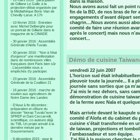
- 19 mars 2016 : participation
dans la maison.
de Gilliane Le Gallic à la
Nous avons aussi fait un point ra
projection-débat organisée par
fin de la BD, de nos bras de fer 
la Médiathèque Boris Vian de
Chevilly-Larue. A 17h
engagements d’avant départ semb
chagrin....Nous avons aussi ab
- 10 février 2016 : Entretien
avec Michel Delberghe pour
comité de faire une réunion ava
un portrait de Gilliane dans le
après le concert) mais nous n’av
magazine de la CIMADE
concert...
- 30 janvier 2016 : Assemblée
Générale d’Alofa Tuvalu
- 30 janvier 2016 : “Non à l’état
d’urgence” une manifestation
Démo de cuisine Taiwan
dans de nombreuses villes
françaises dont Paris bien sûr
. L’assemblée nous a
vendredi 22 juin 2007
empêchés d’y participer.
L’horizon sud était inhabituellem
- 23 janvier 2016 : Assemblée
pleuvoir toute la journée... Il a 
Générale de la Coalition 21
journée sans sorties que ça m’au
- 16 janvier 2016 : marche de
J’ai mis le nez dehors, sans ca
soutien aux agriculteurs de
démonstration de cuisine taiwa
Notre Dame des Landes
de la ferme avec Nala et quelque
- D’Aout à fin décembre :
préparation et clôture du
Mais arrivée devant le kaupule 
dossier “biorap Tuvalu“avec le
SPREP et Dani Ceccarrelli,
comité d’Alofa et du cabinet du 
scientifique, co-auteure déjà
cuisine s’était transformée en 
du TML Un projet annulé à la
dernière minute par le
de taiwan, projections et tombol
Gouvernement.
l’ambassadeur et son équipe.
J’ai filé à la maison chercher l
- 9 décembre 2015 : pour le