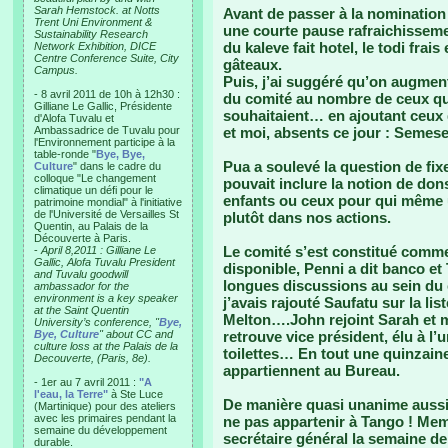
Sarah Hemstock. at Notts
Avant de passer à la nominatio
Trent Uni Environment &
une courte pause rafraichissem
Sustainability Research
du kaleve fait hotel, le todi frai
Network Exhibition, DICE
Centre Conference Suite, City
gâteaux.
Campus.
Puis, j’ai suggéré qu’on augmen
- 8 avril 2011 de 10h à 12h30 :
du comité au nombre de ceux qui 
Gilliane Le Gallic, Présidente
souhaitaient… en ajoutant ceux 
d'Alofa Tuvalu et
Ambassadrice de Tuvalu pour
et moi, absents ce jour : Semese
l'Environnement participe à la
table-ronde "
Bye, Bye,
Pua a soulevé la question de fixe
Culture
" dans le cadre du
colloque "Le changement
pouvait inclure la notion de dons
climatique un défi pour le
enfants ou ceux pour qui même un 
patrimoine mondial" à l'initiative
de l'Université de Versailles St
plutôt dans nos actions.
Quentin, au Palais de la
Découverte à Paris.
Le comité s’est constitué comme 
-
April 8,2011 : Gilliane Le
Gallic, Alofa Tuvalu President
disponible, Penni a dit banco et 
and Tuvalu goodwill
longues discussions au sein du 
ambassador for the
environment is a key speaker
j’avais rajouté Saufatu sur la lis
at the Saint Quentin
Melton….John rejoint Sarah et m
University’s conference, "
Bye,
Bye, Culture
" about CC and
retrouve vice président, élu à l’u
culture loss at the Palais de la
toilettes… En tout une quinzai
Decouverte, (Paris, 8e).
appartiennent au Bureau.
- 1er au 7 avril 2011 :
"A
l'eau, la Terre"
à Ste Luce
De manière quasi unanime aussi,
(Martinique) pour des ateliers
avec les primaires pendant la
ne pas appartenir à Tango ! Me
semaine du développement
secrétaire général la semaine de
durable.