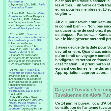
n’est pas très facile à estimer 
Parisiennes
-
September 10th, 2011 :
Paris
les autres… un verre de todi fra
Association Forum
euros pour les membres et 10 e
cogiter…
- 19 juin 2011 : Stand au
Vide-
Grenier
sur la Butte Bergeyre
-
June 19th, 2011 : Gilliane
Ah oui, pour revenir sur Kamuta
and Fanny are Alofa Tuvalu
booth keepers in the context
le connaît bien » « Non, pas enco
of
the hill back yard sale
.
sa quarantaine de cochons, il pou
de biogaz… Pas con… « Kamuta, 
- 28 mai 2011 :
Stand aux
4ème rencontres nationales
voir le biodigesteur mercredi pr
des étudiants pour le DD
à
la Cité Internationale
Universitaire (Paris 14e)
J’avais décidé de la date pour Su
-
May 28th, 2011 :
An Alofa
devrait en être. Quand aux mini
Tuvalu exhibit
at the
“Students for sustainable
qu’on ferait un voyage « consei
development” 4th National
biodigesteurs seront en foncti
meeting at the International
gazéification… A priori Sarah et
“Cité Universitaire” (Paris 14e)
écrivant ces lignes je me dis qu’
- 21 mai 2011 :
Stand à la
Appropriation, appropriation…
"braderie de livres solidaire"
organisée par le Collectif
d'Associations de Solidarité
Internationale de la Ligue de
l'Enseignement pour la
Campagne "Pas
Ca y est Tuvalu s’est em
d'éducation, pas d'avenir
"
(Paris 13e)
Tuvaluenne de Alofa Tu
-
May 21st, 2011 : Marie-
Jeanne and Fanny are
Alofa
Tuvalu booth keepers"
at
Ce 14 juin, le bureau local d’Alof
the
"Braderie de livres
constitution de l’antenne tuval
solidaire"
organized by the