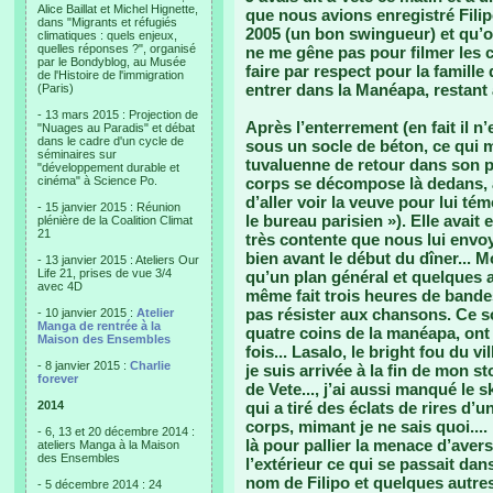
Alice Baillat et Michel Hignette,
que nous avions enregistré Filip
dans "Migrants et réfugiés
2005 (un bon swingueur) et qu’on
climatiques : quels enjeux,
quelles réponses ?", organisé
ne me gêne pas pour filmer les c
par le Bondyblog, au Musée
faire par respect pour la famille 
de l'Histoire de l'immigration
entrer dans la Manéapa, restant 
(Paris)
- 13 mars 2015 : Projection de
Après l’enterrement (en fait il n
"Nuages au Paradis" et débat
dans le cadre d'un cycle de
sous un socle de béton, ce qui m
séminaires sur
tuvaluenne de retour dans son p
"développement durable et
cinéma" à Science Po.
corps se décompose là dedans, au
d’aller voir la veuve pour lui t
- 15 janvier 2015 : Réunion
le bureau parisien »). Elle avait
plénière de la Coalition Climat
21
très contente que nous lui envoy
bien avant le début du dîner... Mo
- 13 janvier 2015 : Ateliers Our
Life 21, prises de vue 3/4
qu’un plan général et quelques a
avec 4D
même fait trois heures de bandes.
pas résister aux chansons. Ce s
- 10 janvier 2015 :
Atelier
Manga de rentrée à la
quatre coins de la manéapa, ont 
Maison des Ensembles
fois... Lasalo, le bright fou du v
- 8 janvier 2015 :
Charlie
je suis arrivée à la fin de mon 
forever
de Vete..., j’ai aussi manqué le 
2014
qui a tiré des éclats de rires d’
corps, mimant je ne sais quoi....
- 6, 13 et 20 décembre 2014 :
là pour pallier la menace d’aver
ateliers Manga à la Maison
des Ensembles
l’extérieur ce qui se passait dan
nom de Filipo et quelques autres 
- 5 décembre 2014 : 24