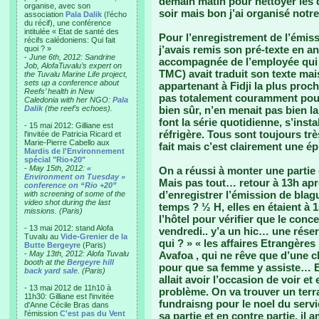
demain matin pour nettoyer les 
organise, avec son
soir mais bon j’ai organisé notre
association
Pala Dalik
(l’écho
du récif), une conférence
intitulée « Etat de santé des
Pour l’enregistrement de l’émiss
récifs calédoniens: Qui fait
j’avais remis son pré-texte en an
quoi ? »
-
June 6th, 2012: Sandrine
accompagnée de l’employée qui t
Job, AlofaTuvalu’s expert on
TMC) avait traduit son texte mai
the Tuvalu Marine Life project,
sets up a conference about
appartenant à Fidji la plus proc
Reefs’ health in New
pas totalement couramment pour s
Caledonia with her NGO:
Pala
Dalik
(the reef’s echoes).
bien sûr, n’en menait pas bien l
font la série quotidienne, s’inst
- 15 mai 2012: Gilliane est
réfrigère. Tous sont toujours très
l'invitée de Patricia Ricard et
Marie-Pierre Cabello aux
fait mais c’est clairement une é
Mardis de l'Environnement
spécial "Rio+20"
-
May 15th, 2012:
«
On a réussi à monter une partie 
Environment on Tuesday »
Mais pas tout… retour à 13h aprè
conference on “Rio +20”
d’enregistrer l’émission de bla
with screening of some of the
video shot during the last
temps ? ½ H, elles en étaient à
missions. (Paris)
l’hôtel pour vérifier que le conc
- 13 mai 2012: stand Alofa
vendredi.. y’a un hic… une réser
Tuvalu au
Vide-Grenier de la
qui ? » « les affaires Etrangère
Butte Bergeyre
(Paris)
-
May 13th, 2012: Alofa Tuvalu
Avafoa , qui ne rêve que d’une c
booth at the
Bergeyre hill
pour que sa femme y assiste… Ef
back yard sale
. (Paris)
allait avoir l’occasion de voir e
- 13 mai 2012 de 11h10 à
problème. On va trouver un terra
11h30: Gilliane est l'invitée
fundraisng pour le noel du servi
d'Anne Cécile Bras dans
l'émission
C'est pas du Vent
sa partie et en contre partie, il