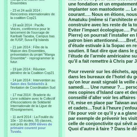
Ensembles
une fondation et un empatement 
implanter son mastodonte … Le p
- 23 et 24 août 2014 :
courant…. Nous en étions, nous,
Rencontres internationales de
la coalition Cop21
Amatuku (même si l’architecte et
construire avec les reste de la 
- 19 août 2014 : Pacific
Voices, conférence pour le
Eviter l’impact écologique…. Pui
lancement de l'ouvrage de
Pierre) on pourrait l’installer e
Karibaiti Taoaba, Campus bas
patron bien attentionné.…..Bref
de l'USP, Suva-Fiji Islands
d’étude estivale à la Sopac en r
- 21 juin 2014 : Fête de la
soutien. Il faut dire que dans le 
Maison des Ensembles,
présentation du projet "Manga
l’étude de l’armée américaine su
Ensemble" - reprogrammer le
qu’il a fait remettre à Chris par 
futur.
- 19 juin 2014 : Réunion
Pour revenir sur les déchets, ap
plénière de la Coalition Cop21
dans les bureaux de l’hotel du 
- 14 juin 2014 : Intervention au
qu’on leur avait signalé la veill
Salon des Solidarités
à
samedi…. Une rumeur ?… person
l'invitation de Coordination Sud
mes copines d’Island care et d
- 17 mai 2014 : Braderie du
conseillé d’aller voir les affair
Livre solidaire avec le Collectif
t’il, mise en place par Taiwan av
d'Associations de Solidarité
Internationale de la Ligue de
et cadets…Tout à l’heure j’enfou
l'Enseignement.
l’ile pour voir ce qu’il y a a gla
- 11 avril 2014 : La Foulée du
par exemple de prévenir les visi
10e - 10 écoles, 55 classes,
celle de conjonctivite qui sévit 
soit près de
2000 élèves de
primaire courent pour
Quoi d’autre à faire ? Dans le dé
Tuvalu
.