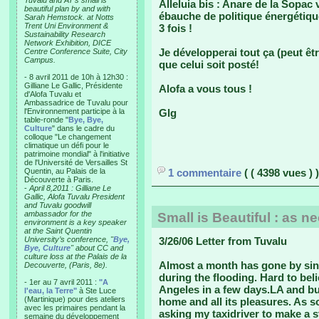
Tuvalu and AT’s small is
Alleluia bis : Anare de la Sopac 
beautiful plan by and with
ébauche de politique énergétiqu
Sarah Hemstock. at Notts
Trent Uni Environment &
3 fois !
Sustainability Research
Network Exhibition, DICE
Je développerai tout ça (peut êtr
Centre Conference Suite, City
Campus.
que celui soit posté!
- 8 avril 2011 de 10h à 12h30 :
Gilliane Le Gallic, Présidente
Alofa a vous tous !
d'Alofa Tuvalu et
Ambassadrice de Tuvalu pour
l'Environnement participe à la
Glg
table-ronde "
Bye, Bye,
Culture
" dans le cadre du
colloque "Le changement
climatique un défi pour le
patrimoine mondial" à l'initiative
de l'Université de Versailles St
Quentin, au Palais de la
1 commentaire
( ( 4398 vues ) )
Découverte à Paris.
-
April 8,2011 : Gilliane Le
Gallic, Alofa Tuvalu President
and Tuvalu goodwill
ambassador for the
Small is Beautiful : as n
environment is a key speaker
at the Saint Quentin
University’s conference, "
Bye,
3/26/06 Letter from Tuvalu
Bye, Culture
" about CC and
culture loss at the Palais de la
Almost a month has gone by sinc
Decouverte, (Paris, 8e).
during the flooding. Hard to bel
- 1er au 7 avril 2011 :
"A
Angeles in a few days.LA and bu
l'eau, la Terre"
à Ste Luce
(Martinique) pour des ateliers
home and all its pleasures. As s
avec les primaires pendant la
asking my taxidriver to make a 
semaine du développement