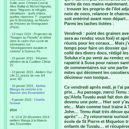
Gallic avec Christel Cournil,
sortie de nos mains maintenant.
Alice Baillat et Michel Hignette,
: trouver les proprio de l’ilot ad
dans "Migrants et réfugiés
noix de coco, relancer le chairm
climatiques : quels enjeux,
quelles réponses ?", organisé
soit entériné avant mon départ
par le Bondyblog, au Musée
Parmi les taches listées :
de l'Histoire de l'immigration
(Paris)
Vendredi : point des graines avec
- 13 mars 2015 : Projection de
"Nuages au Paradis" et débat
sera au rendez vous fixé) et ap
dans le cadre d'un cycle de
réunis pour les coraux… Mais j
séminaires sur
temps pour faire un dossier qui 
"développement durable et
cinéma" à Science Po.
collé des divers docs, rédigé le
Seluka n’a pu venir au rendez vo
- 15 janvier 2015 : Réunion
plénière de la Coalition Climat
rapatrié à Suva pour raison sanit
21
de commentaires sur une partie d
mites qui déciment les cocotier
- 13 janvier 2015 : Ateliers Our
Life 21, prises de vue 3/4
décimeur non toxique..
avec 4D
- 10 janvier 2015 :
Atelier
Ce vendredi après midi, je l’ai 
Manga de rentrée à la
prix… Au passage, merci Temu : j
Maison des Ensembles
qu’Alofa Tuvalu avait fait don d
- 8 janvier 2015 :
Charlie
devenu une pote… Hier soir y’avai
forever
etc… Mais comme tout traine à Tuv
2014
John… Temu était très décue qu
après”… J’y retournerai surtout
- 6, 13 et 20 décembre 2014 :
ateliers Manga à la Maison
école de St Pierre et Miquelon t
des Ensembles
enfants de Tuvalu… et récupérer