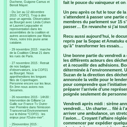
Duchene, Guigone Camus et
fait le pouce du vainqueur et on
Benoit Mayer.
Un peu après ce fut le tour de l
- Du 1er au 12 décembre
2015 : COP21. Trop à dire
s’attendent à passer une partie 
pour un agenda. Observation
membres du parlement sur 15 s’é
au Bourget avec Linda Cohen
et Laurent Leguyader et
passer… En revanche si j’ai tout
representation dans les
assemblées de la coalition et
Recu aussi aujourd’hui, le docum
autres associations par Maria
Vives, notre très jeune amie
repris par la Sopac et Amatuku e
catalane.
qu’à” transformer les essais…
- 29 novembre 2015 : marche
de la Coalition Climat 21 dans
Une bonne partie du vendredi a é
les rues de Paris.
les différents acteurs des déchet
- 27 novembre 2015 : Retrait
et à recueillir des adhésions. B
de nos badges
déterminée à l’environnement. Un
d’observateurs, à la COP21
au Bourget. Nous
Suzan de la direction des déchet
appréhendions les longues
annoncée la veille pour le lend
files de Copenhagen.
Personne encore sur les lieux.
pour comprendre que l’initiativ
En 3mn nous avions nos
préparer l’arrivée d’une représe
Sesames.
poignée seulement de personnes
- 26 novembre 2015 - 14h30 :
Intervention de Gilliane Le
Vendredi après midi : sirène a
Gallic sur France Tv Outre-
mer Première dans l'émission
vendredi… Un charter… filé à l’
Transversal Environnement
arriver une ambulance, un stretch
sur le thème "COP21 : les
enjeux pour l'Outre-mer".
l’avion… Croyant l’affaire réglé
commencer par expédier quelq
- 25novembre 2015 :