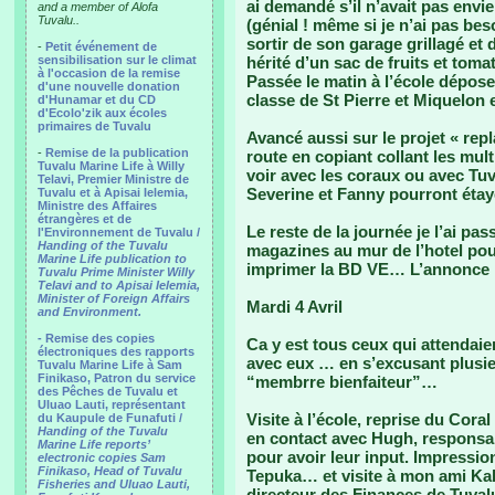
ai demandé s’il n’avait pas envie
and a member of Alofa
Tuvalu..
(génial ! même si je n’ai pas beso
sortir de son garage grillagé et
-
Petit événement de
sensibilisation sur le climat
hérité d’un sac de fruits et toma
à l'occasion de la remise
Passée le matin à l’école déposer
d'une nouvelle donation
classe de St Pierre et Miquelon 
d'Hunamar et du CD
d'Ecolo'zik aux écoles
primaires de Tuvalu
Avancé aussi sur le projet « rep
-
Remise de la publication
route en copiant collant les mul
Tuvalu Marine Life à Willy
voir avec les coraux ou avec Tu
Telavi, Premier Ministre de
Severine et Fanny pourront étayer
Tuvalu et à Apisai Ielemia,
Ministre des Affaires
étrangères et de
Le reste de la journée je l’ai pa
l'Environnement de Tuvalu /
Handing of the Tuvalu
magazines au mur de l’hotel pour
Marine Life publication to
imprimer la BD VE… L’annonce pa
Tuvalu Prime Minister Willy
Telavi and to Apisai Ielemia,
Minister of Foreign Affairs
Mardi 4 Avril
and Environment.
- Remise des copies
Ca y est tous ceux qui attendaie
électroniques des rapports
avec eux … en s’excusant plusie
Tuvalu Marine Life à Sam
Finikaso, Patron du service
“membrre bienfaiteur”…
des Pêches de Tuvalu et
Uluao Lauti, représentant
Visite à l’école, reprise du Cora
du Kaupule de Funafuti /
Handing of the Tuvalu
en contact avec Hugh, responsab
Marine Life reports’
pour avoir leur input. Impressio
electronic copies Sam
Finikaso, Head of Tuvalu
Tepuka… et visite à mon ami Kal
Fisheries and Uluao Lauti,
directeur des Finances de Tuval