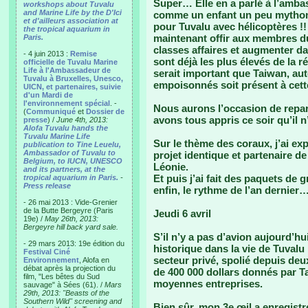
Super… Elle en a parlé à l’ambas
workshops about Tuvalu
and Marine Life by the D'Ici
comme un enfant un peu mythom
et d'ailleurs association at
pour Tuvalu avec hélicoptères !! I
the tropical aquarium in
maintenant offir aux membres 
Paris.
classes affaires et augmenter d
- 4 juin 2013 :
Remise
sont déjà les plus élevés de la 
officielle de Tuvalu Marine
Life à l'Ambassadeur de
serait important que Taiwan, a
Tuvalu à Bruxelles, Unesco,
empoisonnés soit présent à cet
UICN, et partenaires, suivie
d'un Mardi de
l'environnement spécial
. -
Nous aurons l’occasion de repar
(
Communiqué
et
Dossier de
avons tous appris ce soir qu’il 
presse
) /
June 4th, 2013:
Alofa Tuvalu hands the
Tuvalu Marine Life
Sur le thème des coraux, j’ai ex
publication to Tine Leuelu,
Ambassador of Tuvalu to
projet identique et partenaire de
Belgium, to IUCN, UNESCO
Léonie.
and its partners, at the
Et puis j’ai fait des paquets de 
tropical aquarium in Paris.
-
Press release
enfin, le rythme de l’an dernier
- 26 mai 2013 : Vide-Grenier
de la Butte Bergeyre (Paris
Jeudi 6 avril
19e) /
May 26th, 2013:
Bergeyre hill back yard sale.
S’il n’y a pas d’avion aujourd’hu
- 29 mars 2013: 19e édition du
historique dans la vie de Tuvalu 
Festival Ciné
secteur privé, spolié depuis deu
Environnement
, Alofa en
débat après la projection du
de 400 000 dollars donnés par T
film, "Les bêtes du Sud
moyennes entreprises.
sauvage" à Sées (61). /
Mars
29th, 2013: "Beasts of the
Southern Wild" screening and
Bien sûr, mon 3e œil a enregistr