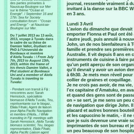
journal, ressemble vraiment à d
des parties prenantes à
Nausicaa-Boulogne sur Mer
invitant à la danse sur la BBC W
sur le thème "Océan et
en 3 ans.
Energie". /
September 16 and
17th: Sea for Society
consultation forum - "Ocean
Lundi 3 Avril
and Energy" - at Nausicaa-
Boulogne sur Mer.
L’avion du dimanche que devait p
emporter Fionna et Paul ont été
Du 7 juillet 2013 au 13 août,
l’autre jeudi, puis annulé à nou
2013, voyage à Tuvalu dans
le cadre de sa thèse de
John, un de nos bienfaiteurs à T
Damien Vallot, étudiant en
famille et prendre ses premières
PhD à l'Université de
Bordeaux et membre
Australie. Il vit depuis 8 ans en 
d'Alofa Tuvalu : /
From July
instruments de cuisine à faire p
7th, 2013 to August 13th,
qu’un petit aperçu de son orga
2013, within the frame of
his thesis Damien Vallot, a
qu’il devrait y avoir un avion d
Phd student at Bordeaux
à 6h30. Je mets mon réveil pour 
Uni and a member of Alofa
Tuvalu is traveling to
collier de graines et coquillage.
Tuvalu:
Je ne crois pas avoir, de ma vie
- Pendant son transit à Fiji :
l’ex capitaine d’Amatuku, en ava
rencontres avec Sarah
et quand des gens sont de passag
Hemstock, spécialiste
on » se sert, je me sens un pe
biomasse d’Alofa Tuvalu, Teu,
représentante sur le biogaz,
de navigation que dirige John. Il
Eliala Fihaki, Agent de liaison
placard et autres bonnes bouteil
pour Alpha Pacific Navigation
et membre d’Alofa.. /
While
et les capuccino le matin, - il ne
transiting in Fiji: meetings with
que je suis devenue une vraie soul
Sarah Hemstock, Alofa Tuvalu
imprimantes de son bureau et je 
biomass scientist, Teu, biogas
representative, Eliala Fihaki,
un peu beaucoup de son hospitali
Alpha Pacific Liaison agent