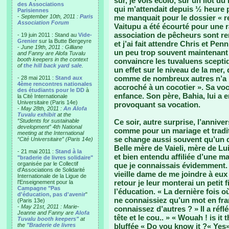
sûr, je vois écolo, sur un ilot d
des Associations
qui m’attendait depuis ½ heure 
Parisiennes
-
September 10th, 2011 :
Paris
me manquait pour le dossier « r
Association Forum
Vaitupu a été écourté pour une r
association de pêcheurs sont rent
- 19 juin 2011 : Stand au
Vide-
Grenier
sur la Butte Bergeyre
et j’ai fait attendre Chris et Pen
-
June 19th, 2011 : Gilliane
un peu trop souvent maintenan
and Fanny are Alofa Tuvalu
booth keepers in the context
convaincre les tuvaluens scepti
of
the hill back yard sale
.
un effet sur le niveau de la mer, q
comme de nombreux autres n’a pas
- 28 mai 2011 :
Stand aux
4ème rencontres nationales
accroché à un cocotier ». Sa vo
des étudiants pour le DD
à
enfance. Son père, Bahia, lui a e
la Cité Internationale
Universitaire (Paris 14e)
provoquant sa vocation.
-
May 28th, 2011 :
An Alofa
Tuvalu exhibit
at the
“Students for sustainable
Ce soir, autre surprise, l’annive
development” 4th National
comme pour un mariage et tradit
meeting at the International
se change aussi souvent qu’un de
“Cité Universitaire” (Paris 14e)
Belle mère de Vaieli, mère de Lu
- 21 mai 2011 :
Stand à la
et bien entendu affiliée d’une m
"braderie de livres solidaire"
organisée par le Collectif
que je connaissais évidemment. J
d'Associations de Solidarité
vieille dame de me joindre à eux
Internationale de la Ligue de
retour je leur monterai un petit f
l'Enseignement pour la
Campagne "Pas
l’éducation. « La dernière fois o
d'éducation, pas d'avenir
"
ne connaissiez qu’un mot en fra
(Paris 13e)
-
May 21st, 2011 : Marie-
connaissez d’autres ? » Il a réf
Jeanne and Fanny are
Alofa
tête et le cou.. » « Wouah ! is it
Tuvalu booth keepers"
at
the
"Braderie de livres
bluffée « Do you know it ?« Yes» 