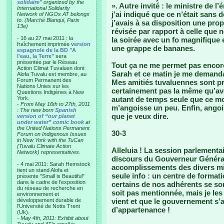
solidaire"
organized by the
». Autre invité : le ministre de 
International Solidarity
j’ai indiqué que ce n’était sans
Network of NGOs AT belongs
to. (Marché Blanqui, Paris
j’avais à sa disposition une pro
13e)
révisée par rapport à celle que n
- 16 au 27 mai 2011 : la
la soirée avec un fo magnifique e
fraîchement imprimée
version
une grappe de bananes.
espagnole de la BD "A
l'eau, la Terre"
sera
présentée par le Réseau
Tout ça ne me permet pas encore
Action Climat Tuvaluen dont
Sarah et ce matin je me demandai
Alofa Tuvalu est membre, au
Forum Permanent des
Mes amitiés tuvaluennes sont p
Nations Unies sur les
certainement pas la même qu’ave
Questions Indigènes à New
York.
autant de temps seule que ce moi
-
From May 16th to 27th, 2011
m’angoisse un peu. Enfin, angoi
: The new born
Spanish
que je veux dire.
version of “our planet
under water” comic book
at
the United Nations Permanent
30-3
Forum on Indigenous Issues
in New York with the TuCan
(Tuvalu Climate Action
Alleluia ! La session parlementa
Network) representatives.
discours du Gouverneur Général,
- 4 mai 2011: Sarah Hemstock
accomplissements des divers min
tient un stand Alofa et
seule info : un centre de format
présente "Small is Beautiful"
dans le cadre de l'exposition
certains de nos adhérents se so
du réseau de recherche en
soit pas mentionnée, mais je les 
environnement et
développement durable de
vient et que le gouvernement s’a
l'Université de Notts Trent
d’appartenance !
(Uk).
-
May 4th, 2011: Exhibit about