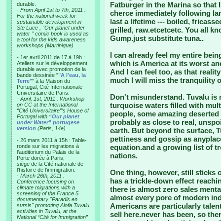
Fatburger in the Marina so that
durable.
-
From April 1st to 7th, 2011 :
cherce immediately following la
For the national week for
last a lifetime --- boiled, fricasse
sustainable development in
Ste Luce , "Our planet under
grilled, raw.etcetcetc. You all 
water " comic book is used as
Gump.just substitute tuna..
a tool for the kids awareness
workshops (Martinique)
I can already feel my entire bei
- 1er avril 2011 de 17 à 19h :
which is America at its worst and
Ateliers sur le développement
durable avec promotion de la
And I can feel too, as that real
bande dessinée "
"A l'eau, la
much I will miss the tranquility o
Terre"
" à la Maison du
Portugal, Cité Internationale
Universitaire de Paris.
Don't misunderstand. Tuvalu is 
-
April, 1st, 2011 : Workshop
turquoise waters filled with mult
on CC at the International
“Cité Universitaire”’s House of
people, some amazing deserted b
Portugal with
“Our planet
probably as close to real, unspo
under Water” portugese
version
(Paris, 14e).
earth. But beyond the surface, Tu
pettiness and gossip as anyplac
- 26 mars 2011 à 15h : Table-
ronde sur les migrations à
equation.and a growing list of t
l’auditorium du Palais de la
nations.
Porte dorée à Paris,
siège de la Cité nationale de
l’histoire de l’immigration.
One thing, however, still sticks
-
March 26th, 2011 :
has a trickle-down effect reachin
Conference focusing on
climate migrations with a
there is almost zero sales menta
screening of the France 5
almost every pore of modern ind
documentary "Paradis en
Americans are particularly talen
sursis" promoting Alofa Tuvalu
activities in Tuvalu, at the
sell here.never has been, so ther
National “Cité for Immigration”