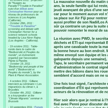
- 28 octobre 2011 : projection
La mauvaise nouvelle du matin c
de "Nuages au
ans, la seule famille qui lui rest
Paradis"/"Trouble in Paradise"
suivi d'un
débat avec
jeudi avançant de plus d’une sem
Christopher Horner
pour un
car pour le moment aucun vol n’e
réseau de professeurs de
sciences à Los Angeles
sa place sur Air Fiji pour rentre
(Californie).
aussi profiter de son Nadi/Los A
-
October 28th, 2011 :
sûr ça contrarie un peu la suite 
"
"Trouble in Paradise"
screening and debate with
pouvoir remonter le moral de sa N
Christopher Horner for a
science network schools
headed by Lisa Niver Rajna.
La réunion avec PWD, le secrétai
(Los Angeles - California).
déchets et ETI qui représentait 
après une cavalcade toute la mat
- 19 octobre 2011 : Table-
ronde dans le cadre de
la bonne heure au bon endroit. M
"Biodiversité et Peuples du
même envoyé son équipe et les a
monde", un événement
organisé par l'association
galopante depuis une semaine), 
Plante & Planète.
Tapu, le secrétaire permanent va 
-
October 19, 2011 :
"Biodiversity and people of the
d’administration le contrat sign
world" ("Biodiversité et
mettre des bâtons dans les rou
Peuples du monde"), by the
semblent d’accord mais on ne sa
Plant & Planet Association.
- 4 octobre 2011 : Gilliane
Une fois tout signé, l’architecte
intervient au séminaire « Les
migrant(e)s du climat », à
coordination d’Eti qui représent
Bruxelles
acteurs de la rénovation et de 
-
October 4th, 2011 : Gilliane
is a keyspeaker at the
"Climate Migrants" seminar in
Hier soir alors que je rentrai à 
Brussels
fixé avec Penni pour discuter de
- 10 septembre 2011 :
Forum