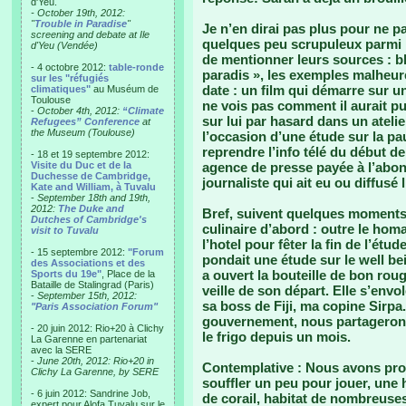
d'Yeu.
- October 19th, 2012:
"
Trouble in Paradise
"
Je n’en dirai pas plus pour ne pa
screening and debate at Ile
quelques peu scrupuleux parmi 
d'Yeu (Vendée)
de mentionner leurs sources : bl
- 4 octobre 2012:
table-ronde
paradis », les exemples malhe
sur les "réfugiés
date : un film qui démarre sur un
climatiques"
au Muséum de
Toulouse
ne vois pas comment il aurait p
-
October 4th, 2012:
“Climate
sur lui par hasard dans un atel
Refugees” Conference
at
the Museum (Toulouse)
l’occasion d’une étude sur la p
reprendre l’info télé du début d
- 18 et 19 septembre 2012:
Visite du Duc et de la
agence de presse payée à l’abon
Duchesse de Cambridge,
journaliste qui ait eu ou diffusé 
Kate and William, à Tuvalu
-
September 18th and 19th,
2012:
The Duke and
Bref, suivent quelques moments
Dutches of Cambridge's
culinaire d’abord : outre le hom
visit to Tuvalu
l’hotel pour fêter la fin de l’étu
- 15 septembre 2012:
"Forum
pondait une étude sur le well be
des Associations et des
a ouvert la bouteille de bon rou
Sports du 19e"
, Place de la
Bataille de Stalingrad (Paris)
veille de son départ. Elle s’env
-
September 15th, 2012:
sa boss de Fiji, ma copine Sirpa.
"Paris Association Forum"
gouvernement, nous partagerons 
- 20 juin 2012: Rio+20 à Clichy
le frigo depuis un mois.
La Garenne en partenariat
avec la SERE
-
June 20th, 2012: Rio+20 in
Contemplative : Nous avons prof
Clichy La Garenne, by SERE
souffler un peu pour jouer, une 
- 6 juin 2012: Sandrine Job,
de corail, habitat de nombreuses
expert pour Alofa Tuvalu sur le