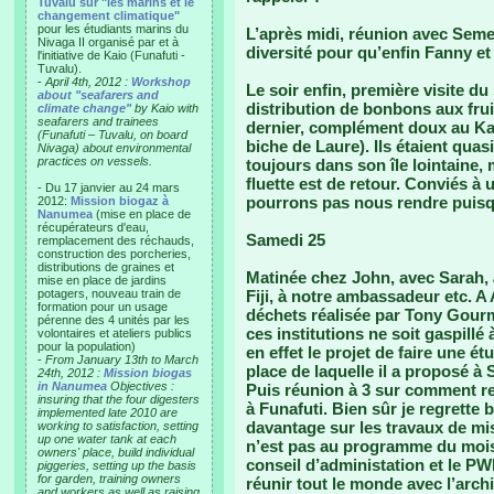
Tuvalu sur "les marins et le
changement climatique"
pour les étudiants marins du
L’après midi, réunion avec Seme
Nivaga II organisé par et à
diversité pour qu’enfin Fanny et
l'initiative de Kaio (Funafuti -
Tuvalu).
-
April 4th, 2012 :
Workshop
Le soir enfin, première visite d
about "seafarers and
distribution de bonbons aux frui
climate change"
by Kaio with
seafarers and trainees
dernier, complément doux au Kav
(Funafuti – Tuvalu, on board
biche de Laure). Ils étaient qua
Nivaga) about environmental
practices on vessels.
toujours dans son île lointaine, 
fluette est de retour. Conviés à
- Du 17 janvier au 24 mars
pourrons pas nous rendre puisq
2012:
Mission biogaz à
Nanumea
(mise en place de
récupérateurs d'eau,
Samedi 25
remplacement des réchauds,
construction des porcheries,
distributions de graines et
Matinée chez John, avec Sarah, 
mise en place de jardins
potagers, nouveau train de
Fiji, à notre ambassadeur etc. A 
formation pour un usage
déchets réalisée par Tony Gourme
pérenne des 4 unités par les
ces institutions ne soit gaspillé 
volontaires et ateliers publics
pour la population)
en effet le projet de faire une é
-
From January 13th to March
place de laquelle il a proposé à 
24th, 2012 :
Mission biogas
in Nanumea
Objectives :
Puis réunion à 3 sur comment re
insuring that the four digesters
à Funafuti. Bien sûr je regrett
implemented late 2010 are
davantage sur les travaux de mi
working to satisfaction, setting
up one water tank at each
n’est pas au programme du mois,
owners' place, build individual
conseil d’administation et le PW
piggeries, setting up the basis
for garden, training owners
réunir tout le monde avec l’archi
and workers as well as raising