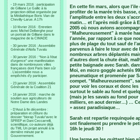
- 19 mars 2016 : participation
En cette fin mars, alors que l’i
de Gilliane Le Gallic à la
profiter de la marée très basse, 
projection-débat organisée par
la Médiathèque Boris Vian de
l’amplitude entre les deux s’acc
Chevilly-Larue. A 17h
matin… et l’après midi grâce à Eti 
- 10 février 2016 : Entretien
2005 où nous avions accompagné 
avec Michel Delberghe pour
“Malheureusement” à marée haut
un portrait de Gilliane dans le
l’année, par rapport à ce que no
magazine de la CIMADE
plus de plage du tout sauf de l’
- 30 janvier 2016 : Assemblée
parvenus à faire le tour avec de 
Générale d’Alofa Tuvalu
nombreux arbres déplantés mais 
- 30 janvier 2016 : “Non à l’état
d’autres dont la chute était, m
d’urgence” une manifestation
petite baignade avec Sarah. dans
dans de nombreuses villes
françaises dont Paris bien sûr
Moi, en micro goggle achetés 99 
. L’assemblée nous a
pneumatique et promenée par Sa
empêchés d’y participer.
compet. “Malheureusement”, sauf
- 23 janvier 2016 : Assemblée
pour voir les coraux et donc les
Générale de la Coalition 21
surtout le sable au fond et quel
- 16 janvier 2016 : marche de
(mais je les savais au fond pour
soutien aux agriculteurs de
milliers, en aout dernier…) … C
Notre Dame des Landes
» assez paradisiaque…
- D’Aout à fin décembre :
préparation et clôture du
dossier “biorap Tuvalu“avec le
Sarah est repartie requinquée ap
SPREP et Dani Ceccarrelli,
ont finalement pu prendre le peti
scientifique, co-auteure déjà
16h le jeudi 30 !
du TML Un projet annulé à la
dernière minute par le
Gouvernement.
Une larme en les quittant bien sû