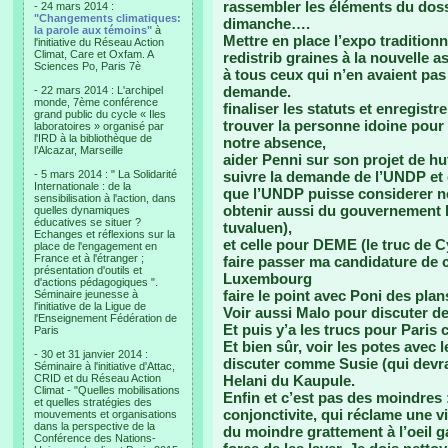
rassembler les éléments du doss
- 24 mars 2014 :
"Changements climatiques:
dimanche….
la parole aux témoins"
à
Mettre en place l’expo traditionn
l'initiative du Réseau Action
Climat, Care et Oxfam. A
redistrib graines à la nouvelle a
Sciences Po, Paris 7è
à tous ceux qui n’en avaient pas e
demande.
- 22 mars 2014 : L'archipel
monde, 7ème conférence
finaliser les statuts et enregist
grand public du cycle « Iles
trouver la personne idoine pour
laboratoires » organisé par
l'IRD à la bibliothèque de
notre absence,
l’Alcazar, Marseille
aider Penni sur son projet de hut
- 5 mars 2014 : " La Solidarité
suivre la demande de l’UNDP et
Internationale : de la
que l’UNDP puisse considerer no
sensibilisation à l'action, dans
obtenir aussi du gouvernement l
quelles dynamiques
éducatives se situer ?
tuvaluen),
Echanges et réflexions sur la
et celle pour DEME (le truc de Cy
place de l'engagement en
France et à l'étranger ;
faire passer ma candidature de c
présentation d'outils et
Luxembourg
d'actions pédagogiques ".
faire le point avec Poni des plan
Séminaire jeunesse à
l'initiative de la Ligue de
Voir aussi Malo pour discuter d
l'Enseignement Fédération de
Et puis y’a les trucs pour Paris 
Paris
Et bien sûr, voir les potes avec 
- 30 et 31 janvier 2014 :
discuter comme Susie (qui devra
Séminaire à l'initiative d'Attac,
CRID et du Réseau Action
Helani du Kaupule.
Climat - "Quelles mobilisations
Enfin et c’est pas des moindres :
et quelles stratégies des
conjonctivite, qui réclame une vig
mouvements et organisations
dans la perspective de la
du moindre grattement à l’oeil ga
Conférence des Nations-