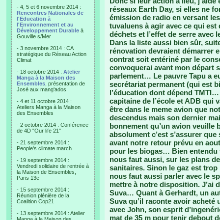
Donc si leur action a lieu, j’ai
- 4, 5 et 6 novembre 2014 :
réseaux Earth Day, si elles ne fon
Rencontres Nationales de
émission de radio en versant les
l'Education à
l'Environnement et au
tuvaluens à agir avec ce qui est
Développement Durable
à
déchets et l’effet de serre avec
Gouville s/Mer
Dans la liste aussi bien sûr, sui
- 3 novembre 2014 : CA
rénovation devraient démarrer e
stratégique du Réseau Action
contrat soit entériné par le con
Climat
convoquerai avant mon départ si
- 18 octobre 2014 :
Atelier
parlement… Le pauvre Tapu a eu 
Manga à la Maison des
secrétariat permanent (qui est b
Ensembles
, présentation de
José aux mang'ados
l’éducation dont dépend TMTI… A
capitaine de l’école et ADB qui 
- 4 et 11 octobre 2014 :
Ateliers Manga à la Maison
être dans le meme avion que notr
des Ensembles
descendus mais son dernier mail
- 2 octobre 2014 : Conférence
bonnement qu’un avion veuille b
de 4D "Our life 21"
absolument c’est s’assurer que 
avant notre retour prévu en aout
- 21 septembre 2014 :
People's climate march
pour les biogas… Bien entendu to
nous faut aussi, sur les plans de
- 19 septembre 2014 :
Vendredi solidaire de rentrée à
sanitaires. Sinon le gaz est trop 
la Maison de Ensembles,
nous faut aussi parler avec le s
Paris 13e
mettre à notre disposition. J’a
- 15 septembre 2014 :
Suva… Quant à Gerhardt, un autr
Réunion plénière de la
Suva qu’il raconte avoir achet
Coalition Cop21
avec John, son esprit d’ingené
- 13 septembre 2014 : Atelier
mat de 35 m pour tenir debout de
Manga à la Maison des