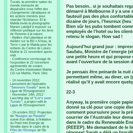
Tuvalu, la première nation du
monde menacée de
Pas besoin.. si je souhaitais r
disparaître sous l’effet des
démarré à Melbourne il y a une s
changements climatiques et
fauteuil pas des plus confortabl
les actions menées pour
retarder l’échéance. Et le
dizaine de jours, l’heureux (heu 
Makila invite la photographe
Bien sûr les pubs tombent comme
Marion Labéjof à exposer sa
réflexion poétique sur les liens
employés de l’hotel ou les client
de l’homme à la nature.
retenu le slogan. How sad !
- Ateliers d’art plastique et de
théâtre sur la BD « A l’eau, la
Terre » par le Makila pour les
Aujourd’hui grand jour : impress
enfants du Centre de Loisirs
Saufatu, Ministre de l’energie (e
Mathis le 21 novembre après-
midi.
une petite heure et qui propose 
- Conférence-vernissage de
avant l’ouverture de la session
l’exposition le 22 novembre
agrémentée de contes.
Au Centre d’animation Mathis
Je pensais être peinarde la nuit 
(15 rue Mathis, Paris 19e)
permettant même, au diner, un (g
- 14 novembre 2012:
réalisé qu’il y avait encore que
Lancement de l'opération
"Sauvons Tuvalu"
avec la
Ligue de l'Enseignement
22-3
- November 14th, 2012 :
Lauching day of
"Let's save
Anyway, la première copie papier
Tuvalu"
, a project with la
Ligue de l'Enseignement
donné sa clé pour une copie élect
comment poursuivre pour la prés
- 19 octobre 2012: Projection
de "
Nuages au Paradis
"
courrier de l’Australie leur dema
suivie d'un débat, à l'initiative
dans le cadre du Renewable Ene
du Point Info Energie de
Vendée dans le cadre de la
(REEEP). Me demandant de le lire
Fête de l'Energie
de l'île
réponse! Sarah a déjà un brouill