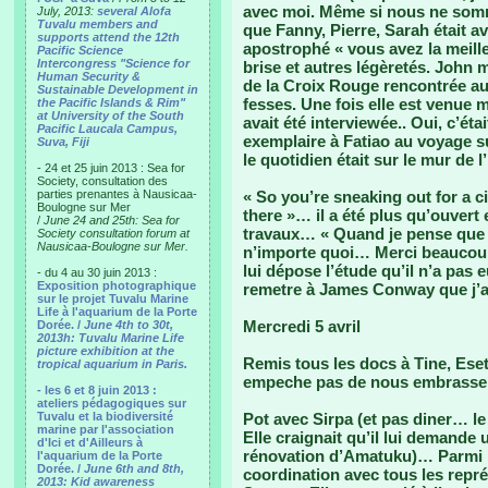
avec moi. Même si nous ne somme
July, 2013:
several Alofa
Tuvalu members and
que Fanny, Pierre, Sarah était av
supports attend the 12th
apostrophé « vous avez la meill
Pacific Science
Intercongress "Science for
brise et autres légèretés. John m
Human Security &
de la Croix Rouge rencontrée au
Sustainable Development in
fesses. Une fois elle est venue m
the Pacific Islands & Rim"
at University of the South
avait été interviewée.. Oui, c’ét
Pacific Laucala Campus,
exemplaire à Fatiao au voyage su
Suva, Fiji
le quotidien était sur le mur de 
- 24 et 25 juin 2013 : Sea for
Society, consultation des
parties prenantes à Nausicaa-
« So you’re sneaking out for a c
Boulogne sur Mer
there »… il a été plus qu’ouvert
/
June 24 and 25th: Sea for
travaux… « Quand je pense que 
Society consultation forum at
Nausicaa-Boulogne sur Mer.
n’importe quoi… Merci beaucoup.
lui dépose l’étude qu’il n’a pas 
- du 4 au 30 juin 2013 :
Exposition photographique
remetre à James Conway que j’ai
sur le projet Tuvalu Marine
Life à l'aquarium de la Porte
Mercredi 5 avril
Dorée. /
June 4th to 30t,
2013h: Tuvalu Marine Life
picture exhibition at the
Remis tous les docs à Tine, Ese
tropical aquarium in Paris.
empeche pas de nous embrasse
- les 6 et 8 juin 2013 :
ateliers pédagogiques sur
Tuvalu et la biodiversité
Pot avec Sirpa (et pas diner… le 
marine par l'association
Elle craignait qu’il lui demande
d'Ici et d'Ailleurs à
rénovation d’Amatuku)… Parmi l
l'aquarium de la Porte
Dorée. /
June 6th and 8th,
coordination avec tous les repr
2013: Kid awareness