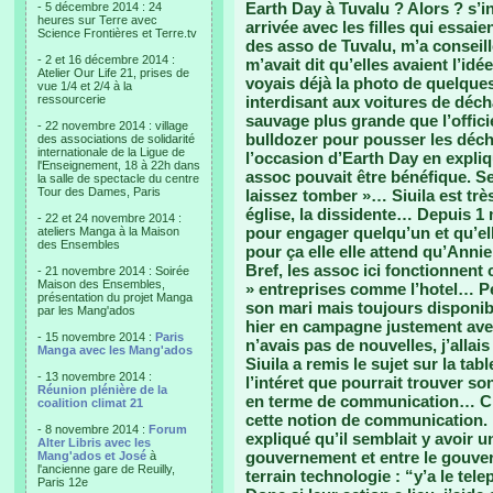
Earth Day à Tuvalu ? Alors ? s’in
- 5 décembre 2014 : 24
heures sur Terre avec
arrivée avec les filles qui essai
Science Frontières et Terre.tv
des asso de Tuvalu, m’a consei
- 2 et 16 décembre 2014 :
m’avait dit qu’elles avaient l’id
Atelier Our Life 21, prises de
voyais déjà la photo de quelque
vue 1/4 et 2/4 à la
ressourcerie
interdisant aux voitures de déch
sauvage plus grande que l’officie
- 22 novembre 2014 : village
bulldozer pour pousser les déchet
des associations de solidarité
internationale de la Ligue de
l’occasion d’Earth Day en expli
l'Enseignement, 18 à 22h dans
assoc pouvait être bénéfique. S
la salle de spectacle du centre
Tour des Dames, Paris
laissez tomber »… Siuila est trè
église, la dissidente… Depuis 1 
- 22 et 24 novembre 2014 :
pour engager quelqu’un et qu’ell
ateliers Manga à la Maison
des Ensembles
pour ça elle elle attend qu’Anni
Bref, les assoc ici fonctionnen
- 21 novembre 2014 : Soirée
Maison des Ensembles,
» entreprises comme l’hotel… Pe
présentation du projet Manga
son mari mais toujours disponibl
par les Mang'ados
hier en campagne justement ave
- 15 novembre 2014 :
Paris
n’avais pas de nouvelles, j’alla
Manga avec les Mang'ados
Siuila a remis le sujet sur la tabl
- 13 novembre 2014 :
l’intéret que pourrait trouver so
Réunion plénière de la
en terme de communication… C’
coalition climat 21
cette notion de communication. M
- 8 novembre 2014 :
Forum
expliqué qu’il semblait y avoir
Alter Libris avec les
gouvernement et entre le gouver
Mang'ados et José
à
l'ancienne gare de Reuilly,
terrain technologie : “y’a le te
Paris 12e