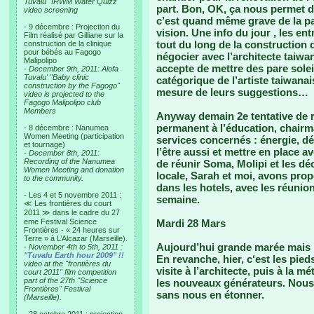
Tuvalu "IRWM Water Quizz"
part. Bon, OK, ça nous permet d
video screening
c’est quand même grave de la pa
- 9 décembre : Projection du
vision. Une info du jour , les en
Film réalisé par Gilliane sur la
tout du long de la construction
construction de la clinique
pour bébés au Fagogo
négocier avec l’architecte taiwan
Malipolipo
accepte de mettre des pare solei
-
December 9th, 2011: Alofa
Tuvalu' "Baby clinic
catégorique de l’artiste taiwanai
construction by the Fagogo"
mesure de leurs suggestions…
video is projected to the
Fagogo Malipolipo club
Members
Anyway demain 2e tentative de r
permanent à l’éducation, chairm
- 8 décembre : Nanumea
Women Meeting (participation
services concernés : énergie, déc
et tournage)
l’être aussi et mettre en place 
-
December 8th, 2011:
Recording of the Nanumea
de réunir Soma, Molipi et les dé
Women Meeting and donation
locale, Sarah et moi, avons pro
to the community.
dans les hotels, avec les réunion
- Les 4 et 5 novembre 2011 :
semaine.
≪ Les frontières du court
2011 ≫ dans le cadre du 27
eme Festival Science
Mardi 28 Mars
Frontières - « 24 heures sur
Terre » à L’Alcazar (Marseille).
Aujourd’hui grande marée mais mê
-
November 4th to 5th, 2011 :
"Tuvalu Earth hour 2009" !!
En revanche, hier, c‘est les pi
video at the "frontières du
visite à l’architecte, puis à la 
court 2011" film competition
part of the 27th "Science
les nouveaux générateurs. Nous
Frontières" Festival
sans nous en étonner.
(Marseille).