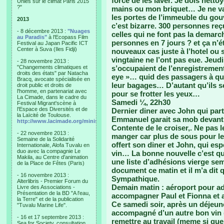
force de les laver. Je dois nett
Unies sur le climat Paris 2015
?"
mains ou mon briquet… Je ne vai
les portes de l’immeuble du go
2013
c’est bizarre. 300 personnes reç
- 8 décembre 2013 :
"Nuages
celles qui ne font pas la demarch
au Paradis"
à l'Ecopass Film
personnes en 7 jours ? et ça n’éta
Festival au Japan Pacific ICT
Center à Suva (Iles Fidji)
nouveaux cas juste à l’hotel ou
vingtaine ne l’ont pas eue. Jeudi 
- 28 novembre 2013 :
"Changements climatiques et
s’occupaient de l’enregistrement
droits des états" par Natacha
eye »… quid des passagers à qui
Bracq, avocate spécialisée en
leur bagages… D’autant qu’ils s
droit public et droits de
l'homme, en partenariat avec
pour se frotter les yeux…
La Cimade, dans le cadre du
Samedi ¼, 22h30
Festival Migrant'scène à
l'Espace des Diversités et de
Dernier diner avec John qui pa
la Laïcité de Toulouse.
Emmanuel garait sa mob devan
http://www.lacimade.org/minisites/migrantscene
Contente de le croiser,. Ne pas l
- 22 novembre 2013 :
manger car plus de sous pour le 
Semaine de la Solidarité
offert son diner et John, qui esp
Internationale, Alofa Tuvalu en
duo avec la compagnie Le
vin… La bonne nouvelle c’est q
Makila, au Centre d'animation
une liste d’adhésions vierge se
de la Place de Fêtes (Paris)
document ce matin et il m’a dit q
- 16 novembre 2013 :
Sympathique.
Alterlibris - Premier Forum du
Demain matin : aéroport pour a
Livre des Associations -
Présentation de la BD "A l'eau,
accompagner Paul et Fionna et ap
la Terre" et de la publication
Ce samedi soir, après un déjeun
"Tuvalu Marine Life".
accompagné d’un autre bon vin (
- 16 et 17 septembre 2013 :
remettre au travail (meme si que
Sea for Society, consultation