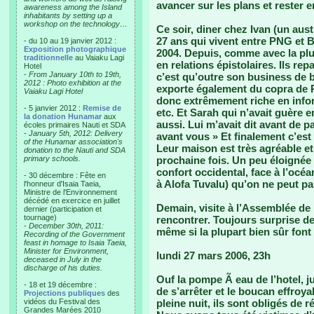
avancer sur les plans et rester 
awareness among the Island
inhabitants by setting up a
workshop on the technology…
Ce soir, diner chez Ivan (un aus
27 ans qui vivent entre PNG et 
- du 10 au 19 janvier 2012 :
Exposition photographique
2004. Depuis, comme avec la pl
traditionnelle
au Vaiaku Lagi
en relations épistolaires. Ils re
Hotel
-
From January 10th to 19th,
c’est qu’outre son business de b
2012 : Photo exhibition at the
exporte également du copra de 
Vaiaku Lagi Hotel
donc extrêmement riche en infor
- 5 janvier 2012 :
Remise de
etc. Et Sarah qui n’avait guère e
la donation Hunamar
aux
aussi. Lui m’avait dit avant de p
écoles primaires Nauti et SDA
-
January 5th, 2012: Delivery
avant vous » Et finalement c’est
of the Hunamar association's
Leur maison est très agréable et
donation to the Nauti and SDA
primary schools.
prochaine fois. Un peu éloignée m
confort occidental, face à l’océan
- 30 décembre : Fête en
à Alofa Tuvalu) qu’on ne peut pas 
l'honneur d'Isaia Taeia,
Ministre de l'Environnement
décédé en exercice en juillet
Demain, visite à l’Assemblée de
dernier (participation et
tournage)
rencontrer. Toujours surprise de 
-
December 30th, 2011:
même si la plupart bien sûr font
Recording of the Government
feast in homage to Isaia Taeia,
Minister for Environment,
lundi 27 mars 2006, 23h
deceased in July in the
discharge of his duties.
Ouf la pompe Ã eau de l’hotel, j
- 18 et 19 décembre :
de s’arrêter et le boucan effroy
Projections publiques
des
vidéos du Festival des
pleine nuit, ils sont obligés de r
Grandes Marées 2010