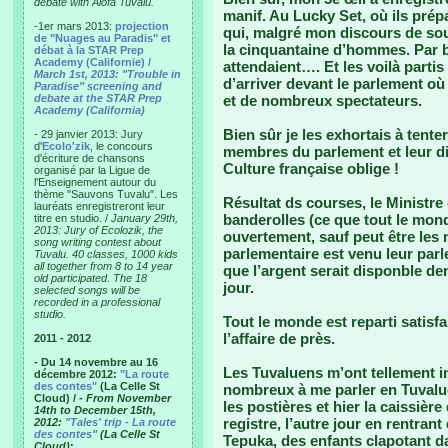
debate with Alofa Tuvalu.
manif. Au Lucky Set, où ils prép
-1er mars 2013:
projection
qui, malgré mon discours de sout
de "Nuages au Paradis" et
la cinquantaine d’hommes. Par b
débat à la STAR Prep
Academy (Californie) /
attendaient…. Et les voilà partis 
March 1st, 2013: "Trouble in
d’arriver devant le parlement où 
Paradise" screening and
debate at the STAR Prep
et de nombreux spectateurs.
Academy (California)
Bien sûr je les exhortais à tente
- 29 janvier 2013: Jury
d'
Ecolo'zik
, le concours
membres du parlement et leur dis
d'écriture de chansons
Culture française oblige !
organisé par la Ligue de
l'Enseignement autour du
thème "Sauvons Tuvalu". Les
Résultat ds courses, le Ministre
lauréats enregistreront leur
banderolles (ce que tout le mond
titre en studio. /
January 29th,
2013: Jury of Ecolozik, the
ouvertement, sauf peut être les
song writing contest about
parlementaire est venu leur parl
Tuvalu. 40 classes, 1000 kids
all together from 8 to 14 year
que l’argent serait disponble d
old participated. The 18
jour.
selected songs will be
recorded in a professional
studio.
Tout le monde est reparti satisfa
l’affaire de près.
2011 - 2012
- Du 14 novembre au 16
Les Tuvaluens m’ont tellement in
décembre 2012:
"La route
des contes"
(La Celle St
nombreux à me parler en Tuvaluen
Cloud) /
- From November
les postières et hier la caissiè
14th to December 15th,
registre, l’autre jour en rentrant
2012:
"Tales' trip - La route
des contes"
(La Celle St
Tepuka, des enfants clapotant d
Cloud)
: