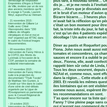
plus tard, à nouveau sirène… OK
Vernissage de l’exposition
Empreintes d’Argos à l’Hotel
dis je… et je me rends à l’invitat
de Ville, invitées par un de nos
prix…. Alors que je discutais av
plus anciens membres qui fit
le voyage à Tuvalu, Laurent
et le bruit d’un moteur d’avion q
Weyl, aujourd’hui au Vietnam.
Bizarre bizarre…. 3 heures plu
m’avait fait la réflexion qu’en p
- 21 novembre 2015 :
Intervention de Gilliane Le
c’était un bon moment pour être
Gallic avec Chloé
fait, la triste info du jour, le fai
Vlassopoulos dans "200
millions de réfugiés
c’est qu’un des 4 patients expéd
climatiques et moi et moi et
décollage ! Un autre est mort en
moi" organisé par ATTAC dans
le cadre du Festival Images
Mouvementées.
Diner au pastis et Roquefort pou
Fiona. John nous avait aussi mit
- 20 novembre 2015 :
Intervention de Fanny Héros à
tomates et concombres, ça chang
la COP21 des Monts du
sauces et encore il a oublié le 
Lyonnais à l'occasion de la
COP, pendant la semaine de
deux.. Fionna, elle, avait conf
solidarité internationale.
rappelé bien sûr celui de Linda, l
Tous les deux oeuvrent, depuis 
- 17 novembre 2015 :
Intervention de Fanny Héros
NZAid et, comme nous, sont effar
suite à la projection du
dans la région… Cette etude a 
documentaire "Thule Tuvalu"
de Matthias Von Gunten, à
2003. Et revoilà les mêmes ques
Condé-sur-Vire dans le cadre
iles lointaines qui en ont visibl
d'une série de ciné-débats
organisés par la Ligue de
comme nous aussi, espèrent êtr
l'Enseignement en partenariat
les recommandations en sont.
avec le Conseil Régional de
T’as quoi encore sur ta liste qu
Basse-Normandie.
Fanny ? Une pleine page sans co
- 19 octobre 2015 :
qui n’auront pas commencé de tou
Intervention de Gilliane Le