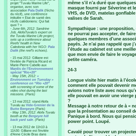
même s’il n’a duré que quelques
projet "Tuvalu Marine Life",
organise, avec son
masque fourni par Séverine et le
association
Pala Dalik
(l’écho
VHS, de DVD, matelas gonflable p
du récif), une conférence
valises de Sarah.
intitulée « Etat de santé des
récifs calédoniens: Qui fait
quoi ? »
Sympathique : une proposition,
-
June 6th, 2012: Sandrine
Job, AlofaTuvalu’s expert on
ne pourrai pas accepter, de faire
the Tuvalu Marine Life project,
quelques membres d’une associat
sets up a conference about
Reefs’ health in New
payés. Je n’ai pas rappelé que j’
Caledonia with her NGO:
Pala
l’étude au cabinet est une meill
Dalik
(the reef’s echoes).
que mon envie de faire le voyage
- 15 mai 2012: Gilliane est
petite caméra.
l'invitée de Patricia Ricard et
Marie-Pierre Cabello aux
Mardis de l'Environnement
24-3
spécial "Rio+20"
-
May 15th, 2012:
«
Longue visite hier matin à l’éco
Environment on Tuesday »
conference on “Rio +20”
comment elle pouvait devenir m
with screening of some of the
avions notre liste avec nous qu
video shot during the last
missions. (Paris)
elle pouvait en avoir une vierge 
?
- 13 mai 2012: stand Alofa
Tuvalu au
Vide-Grenier de la
Message à notre retour de à « n
Butte Bergeyre
(Paris)
que la présentation au conseil d
-
May 13th, 2012: Alofa Tuvalu
Panique à bord. Nous qui pensio
booth at the
Bergeyre hill
back yard sale
. (Paris)
power point. Loupé.
- 13 mai 2012 de 11h10 à
11h30: Gilliane est l'invitée
Cavalé pour trouver un projecteu
d'Anne Cécile Bras dans