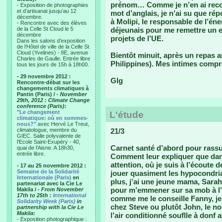
prénom… Comme je n’en ai recon
- Exposition de photographies
et d’artisanat jusqu’au 12
mot d’anglais, je n’ai su que rép
décembre.
à Molipi, le responsable de l’éne
- Rencontre avec des élèves
de la Celle St Cloud le 5
déjeunais pour me remettre un e
décembre
projets de l’UE.
Dans les salons d’exposition
de l’Hôtel de ville de la Celle St
Cloud (Yvelines) - 8E, avenue
Bientôt minuit, après un repas 
Charles de Gaulle. Entrée libre
Philippines). Mes intimes compre
tous les jours de 15h à 18h00.
- 29 novembre 2012 :
Glg
Rencontre-débat sur les
changements climatiques à
Pantin (Paris) /
- November
29th, 2012 : Climate Change
conference (Paris)
:
"Le changement
L'étude
climatique: où en sommes-
nous?"
avec Hervé Le Treut,
climatologue, membre du
21/3
GIEC. Salle polyvalente de
l’Ecole Saint-Exupéry - 40,
Carnet santé d’abord pour rassur
quai de l’Aisne. A 18h30,
entrée libre.
Comment leur expliquer que dans
attention, où je suis à l’écout
- 17 au 25 novembre 2012 :
Semaine de la Solidarité
jouer quasiment les hypocondri
Internationale (Paris)
en
plus, j’ai une jeune mama, Sarah,
partenariat avec la Cie Le
pour m’emmener sur sa mob à l’
Makila /
- From November
17th to 25th :
International
comme me le conseille Fanny, je 
Solidarity Week (Paris)
in
chez Steve ou plutôt John, le 
partnership with la Cie Le
Makila
:
l’air conditionné souflle à donf
- Exposition photographique :