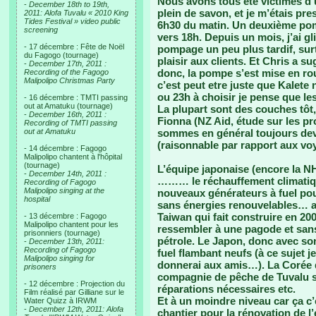
Nous avons tous été victimes d’u
-
December 18th to 19th,
plein de savon, et je m’étais pr
2011: Alofa Tuvalu « 2010 King
Tides Festival » video public
6h30 du matin. Un deuxième pomp
screening
vers 18h. Depuis un mois, j’ai gl
- 17 décembre : Fête de Noël
pompage un peu plus tardif, sur
du Fagogo (tournage)
plaisir aux clients. Et Chris a s
-
December 17th, 2011 :
donc, la pompe s’est mise en rou
Recording of the Fagogo
Malipolipo Christmas Party
c’est peut etre juste que Kalete n
ou 23h à choisir je pense que le
- 16 décembre : TMTI passing
out at Amatuku (tournage)
La plupart sont des couches tô
-
December 16th, 2011 :
Fionna (NZ Aid, étude sur les pr
Recording of TMTI passing
out at Amatuku
sommes en général toujours deva
(raisonnable par rapport aux vo
- 14 décembre : Fagogo
Malipolipo chantent à l'hôpital
(tournage)
L’équipe japonaise (encore la NH
-
December 14th, 2011 :
……… le réchauffement climatique
Recording of Fagogo
Malipolipo singing at the
nouveaux générateurs à fuel pour 
hospital
sans énergies renouvelables… ah
Taiwan qui fait construire en 20
- 13 décembre : Fagogo
Malipolipo chantent pour les
ressembler à une pagode et sans
prisonniers (tournage)
pétrole. Le Japon, donc avec son
-
December 13th, 2011:
Recording of Fagogo
fuel flambant neufs (à ce sujet je
Malipolipo singing for
donnerai aux amis…). La Corée 
prisoners
compagnie de pêche de Tuvalu su
- 12 décembre : Projection du
réparations nécessaires etc.
Film réalisé par Gilliane sur le
Et à un moindre niveau car ça c’
Water Quizz à IRWM
-
December 12th, 2011: Alofa
chantier pour la rénovation de l