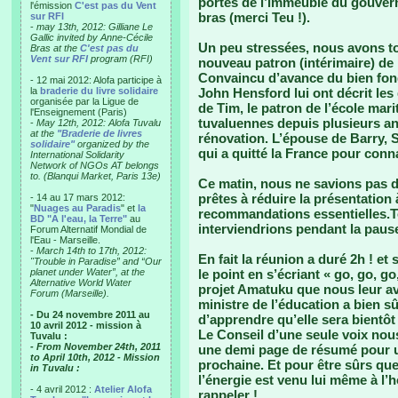
portes de l’immeuble du gouverne
l'émission
C'est pas du Vent
bras (merci Teu !).
sur RFI
-
may 13th, 2012: Gilliane Le
Gallic invited by Anne-Cécile
Un peu stressées, nous avons t
Bras at the
C'est pas du
Vent sur RFI
program (RFI)
nouveau patron (intérimaire) de 
Convaincu d’avance du bien fond
- 12 mai 2012: Alofa participe à
la
braderie du livre solidaire
John Hensford lui ont décrit les
organisée par la Ligue de
de Tim, le patron de l’école mar
l'Enseignement (Paris)
tuvaluennes depuis plusieurs ann
-
May 12th, 2012: Alofa Tuvalu
at the
"Braderie de livres
rénovation. L’épouse de Barry, S
solidaire"
organized by the
qui a quitté la France pour conna
International Solidarity
Network of NGOs AT belongs
to. (Blanqui Market, Paris 13e)
Ce matin, nous ne savions pas 
prêtes à réduire la présentatio
- 14 au 17 mars 2012:
"
Nuages au Paradis
" et
la
recommandations essentielles.T
BD "A l'eau, la Terre"
au
interviendrions pendant la paus
Forum Alternatif Mondial de
l'Eau - Marseille.
-
March 14th to 17th, 2012:
En fait la réunion a duré 2h ! et 
"Trouble in Paradise” and “Our
planet under Water”, at the
le point en s’écriant « go, go, g
Alternative World Water
projet Amatuku que nous leur av
Forum (Marseille).
ministre de l’éducation a bien sû
- Du 24 novembre 2011 au
d’apprendre qu’elle sera bientôt
10 avril 2012 - mission à
Le Conseil d’une seule voix no
Tuvalu :
- From November 24th, 2011
une demi page de résumé pour u
to April 10th, 2012 - Mission
prochaine. Et pour être sûrs que
in Tuvalu :
l’énergie est venu lui même à l’h
- 4 avril 2012 :
Atelier Alofa
rappeler !