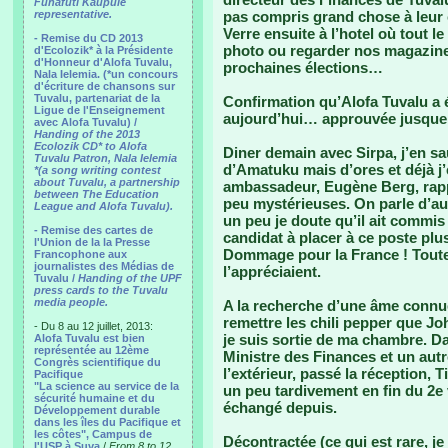
Funafuti Kaupule
representative.
pas compris grand chose à leur
Verre ensuite à l’hotel où tout 
- Remise du CD 2013
photo ou regarder nos magazine
d'Ecolozik* à la Présidente
d'Honneur d'Alofa Tuvalu,
prochaines élections…
Nala Ielemia. (*un concours
d'écriture de chansons sur
Tuvalu, partenariat de la
Confirmation qu’Alofa Tuvalu a 
Ligue de l'Enseignement
aujourd’hui… approuvée jusque 
avec Alofa Tuvalu) /
Handing of the 2013
Ecolozik CD* to Alofa
Diner demain avec Sirpa, j’en sa
Tuvalu Patron, Nala Ielemia
d’Amatuku mais d’ores et déjà j’
*(a song writing contest
about Tuvalu, a partnership
ambassadeur, Eugène Berg, rapp
between The Education
peu mystérieuses. On parle d’au
League and Alofa Tuvalu).
un peu je doute qu’il ait commi
- Remise des cartes de
candidat à placer à ce poste plu
l'Union de la la Presse
Dommage pour la France ! Toutes
Francophone aux
journalistes des Médias de
l’appréciaient.
Tuvalu /
Handing of the UPF
press cards to the Tuvalu
media people.
A la recherche d’une âme conn
remettre les chili pepper que J
- Du 8 au 12 juillet, 2013:
je suis sortie de ma chambre. Dan
Alofa Tuvalu est bien
représentée au 12ème
Ministre des Finances et un autre
Congrès scientifique du
l’extérieur, passé la réception, 
Pacifique
"La science au service de la
un peu tardivement en fin du 2e
sécurité humaine et du
échangé depuis.
Développement durable
dans les îles du Pacifique et
les côtes", Campus de
Décontractée (ce qui est rare, je
l'USP à Suva
/
From 8 to 12