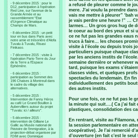
- 9 décembre 2015 : pour le
a refusé de pleurer comme le jou
D12, participation à l’opération
mere. J’ai voulu la prendre dans m
Red Line, sur l’avenue de la
Grande Armée et au
vais me mettre à pleurer” ‘bah va
rassemblement “Etat
je vais perdre une heure !” … Ch
d’Urgence Climatique au
larmes… Un gros gros hug de depa
Champs de Mars.
le coeur au bord des yeux et si 
- 8 décembre 2015 : un petit
ce ne fut pas les grandes eaus n
tour en bus dans Paris avec
notre amie et trésorière d’Alofa
trucs à faire… les choses promi
Tuvalu à Tuvalu, Risasi
visite à l’école ou depuis trois 
Finikaso.
particuliers puisque chaque class
- 7 décembre 2015 : visite à
par les anciens instits de l’écol
l’opération Paris-Terre du Jour
semaine dernière or whenever we 
de la Terre a l’Espace
Ephémère.
tard, puisque les exams s’étaient
classes vides, et quelques profs
- 6 décembre 2015 :
participation au Sommet des
spectacles du lendemain. En fin
196 Chaises à Montreuil dans
individuellement des petits bou
le cadre du village des
des autres instits.
alternatives.
- 5 décembre 2015 :
Pour une fois, ce ne fut pas l
Intervention de Fanny Héros
au café Le Grand Bouillon à
la minute qui suit….( Ca j’ai fa
Aubervilliers autour du projet
plastiques, consolidation des c
"Tuvalu: ici / ailleurs".
- 5 décembre 2015 :
En rentrant, visite au Filamona,
intervention de Gilliane Le
la session parlementaire en atte
Gallic au Musée national de
l’histoire de l’immigration, à la
coopérative). Je l’ai remercié d’
projection-débat organisee par
d’ouverture (en fait c’est le seu
l’OIM avec Dominique