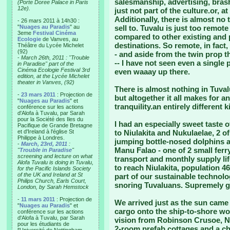
salesmanship, advertising, brash
(Porte Doree Palace in Paris
12e).
just not part of the culture.or, at
Additionally, there is almost no
- 26 mars 2011 à 14h30 :
"
Nuages au Paradis
" au
sell to. Tuvalu is just too remote
3eme
Festival Cinéma
compared to other existing and
Ecologie
de Vanves, au
destinations. So remote, in fact,
Théâtre du Lycée Michelet
(92)
- and aside from the twin prop th
-
March 26th, 2011 : "Trouble
-- I have not seen even a single 
in Paradise" part of the
Cinéma Ecologie Festival 3rd
even waaay up there.
edition, at the Lycée Michelet
theater in Vanves, (92)
There is almost nothing in Tuval
-
23 mars 2011
: Projection de
but altogether it all makes for a
"
Nuages au Paradis
" et
tranquility.an entirely different k
conférence sur les actions
d'Alofa à Tuvalu, par Sarah
pour la Société des Iles du
I had an especially sweet taste o
Pacifique de Grande Bretagne
et d'Ireland à l'église St
to Niulakita and Nukulaelae, 2 o
Philippe à Londres.
jumping bottle-nosed dolphins as
-
March, 23rd, 2011
:
Manu Falao - one of 2 small ferr
"
Trouble in Paradise
"
screening and lecture on what
transport and monthly supply life
Alofa Tuvalu is doing in Tuvalu,
to reach Niulakita, population 46
for the Pacific Islands Society
of the UK and Ireland at St
part of our sustainable technol
Philips Church, Earls Court,
snoring Tuvaluans. Supremely gi
London, by Sarah Hemstock
-
11 mars 2011
: Projection de
We arrived just as the sun came
"
Nuages au Paradis
" et
cargo onto the ship-to-shore wo
conférence sur les actions
d'Alofa à Tuvalu, par Sarah
vision from Robinson Crusoe, Ni
pour les étudiants de
2-room prefab cottages and a ch