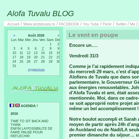
Alofa Tuvalu BLOG
/
/
/
/
/
/
Accueil
Www.alofatuvalu.tv
FACEBOOK
You Tube
Flickr
Twitter
Me C
Le vent en poupe
«
Août 2026
»
Lun.
Mar.
Mer.
Jeu.
Ven.
Sam.
Dim.
1
2
Encore un….
3
4
5
6
7
8
9
10
11
12
13
14
15
16
Vendredi 31/3
17
18
19
20
21
22
23
24
25
26
27
28
29
30
Comme je l’ai rapidement indiqué
31
07/08/2026
du mercredi 29 mars, c’est d’app
Alofiens de Tuvalu que dans son
parlementaire, le Gouverneur G
aux énergies renouvelables. Joh
d’Alofa Tuvalu et ami, était ass
mentionnée. Moi, dans ce cadre-
se soit approprié notre projet 
AGENDA !
même un bel accomplissement !
2016
Notre boulot accompli et Sarah 
TIME TO SIT BACK AND
moyen de partir après 24h d’ang
THINK
ENFIN LA POSSIBILITE DE
de Auckland ou de Nadi/LA seul
FAIRE PAUSE POUR
premier dimanche du séjour… 
REFLECHIR