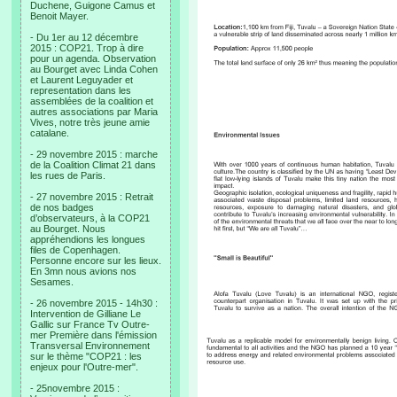
Duchene, Guigone Camus et
Benoit Mayer.
- Du 1er au 12 décembre
2015 : COP21. Trop à dire
pour un agenda. Observation
au Bourget avec Linda Cohen
et Laurent Leguyader et
representation dans les
assemblées de la coalition et
autres associations par Maria
Vives, notre très jeune amie
catalane.
- 29 novembre 2015 : marche
de la Coalition Climat 21 dans
les rues de Paris.
- 27 novembre 2015 : Retrait
de nos badges
d’observateurs, à la COP21
au Bourget. Nous
appréhendions les longues
files de Copenhagen.
Personne encore sur les lieux.
En 3mn nous avions nos
Sesames.
- 26 novembre 2015 - 14h30 :
Intervention de Gilliane Le
Gallic sur France Tv Outre-
mer Première dans l'émission
Transversal Environnement
sur le thème "COP21 : les
enjeux pour l'Outre-mer".
- 25novembre 2015 :