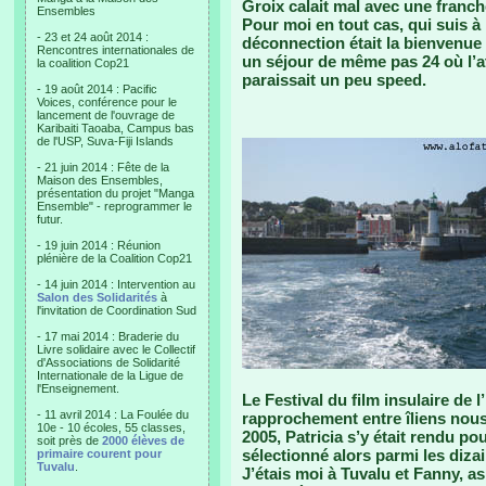
Groix calait mal avec une franche
Ensembles
Pour moi en tout cas, qui suis à 
- 23 et 24 août 2014 :
déconnection était la bienvenue
Rencontres internationales de
un séjour de même pas 24 où l’at
la coalition Cop21
paraissait un peu speed.
- 19 août 2014 : Pacific
Voices, conférence pour le
lancement de l'ouvrage de
Karibaiti Taoaba, Campus bas
de l'USP, Suva-Fiji Islands
- 21 juin 2014 : Fête de la
Maison des Ensembles,
présentation du projet "Manga
Ensemble" - reprogrammer le
futur.
- 19 juin 2014 : Réunion
plénière de la Coalition Cop21
- 14 juin 2014 : Intervention au
Salon des Solidarités
à
l'invitation de Coordination Sud
- 17 mai 2014 : Braderie du
Livre solidaire avec le Collectif
d'Associations de Solidarité
Internationale de la Ligue de
l'Enseignement.
Le Festival du film insulaire de 
- 11 avril 2014 : La Foulée du
rapprochement entre îliens nous 
10e - 10 écoles, 55 classes,
2005, Patricia s’y était rendu 
soit près de
2000 élèves de
sélectionné alors parmi les diza
primaire courent pour
Tuvalu
.
J’étais moi à Tuvalu et Fanny, as 