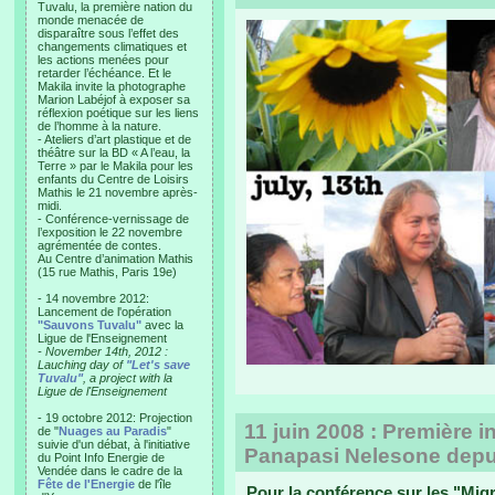
Tuvalu, la première nation du
monde menacée de
disparaître sous l’effet des
changements climatiques et
les actions menées pour
retarder l’échéance. Et le
Makila invite la photographe
Marion Labéjof à exposer sa
réflexion poétique sur les liens
de l’homme à la nature.
- Ateliers d’art plastique et de
théâtre sur la BD « A l’eau, la
Terre » par le Makila pour les
enfants du Centre de Loisirs
Mathis le 21 novembre après-
midi.
- Conférence-vernissage de
l’exposition le 22 novembre
agrémentée de contes.
Au Centre d’animation Mathis
(15 rue Mathis, Paris 19e)
- 14 novembre 2012:
Lancement de l'opération
"Sauvons Tuvalu"
avec la
Ligue de l'Enseignement
- November 14th, 2012 :
Lauching day of
"Let's save
Tuvalu"
, a project with la
Ligue de l'Enseignement
- 19 octobre 2012: Projection
11 juin 2008 : Première i
de "
Nuages au Paradis
"
suivie d'un débat, à l'initiative
Panapasi Nelesone depui
du Point Info Energie de
Vendée dans le cadre de la
Fête de l'Energie
de l'île
Pour la conférence sur les "Mig