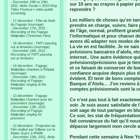
-
December 18th to 19th,
sur 10 ans au crayon à papier po
2011: Alofa Tuvalu « 2010 King
reprendre ?
Tides Festival » video public
screening
Les milliers de choses qu’en ta
- 17 décembre : Fête de Noël
du Fagogo (tournage)
prendre en charge, suivre, faire
-
December 17th, 2011 :
de l’âge, normal, profitent grand
Recording of the Fagogo
l’informatique et pour chacun de
Malipolipo Christmas Party
avons dû adapter nos modes de 
- 16 décembre : TMTI passing
La vie en est facilitée. Je ne sai
out at Amatuku (tournage)
-
December 16th, 2011 :
prévisions bancaires d’alofa, et
Recording of TMTI passing
internet.. Une autre évidence qu
out at Amatuku
prévisions/précisions que je tie
- 14 décembre : Fagogo
et ce faisant de conserver de bo
Malipolipo chantent à l'hôpital
confiance acquise depuis plus de
(tournage)
-
December 14th, 2011 :
évident. Et tenir de bons compte
Recording of Fagogo
Banque d’Alofa… J’en reviens à 
Malipolipo singing at the
hospital
comptes prévisionnels sont la co
- 13 décembre : Fagogo
Ce n’est pas tout à fait exacteme
Malipolipo chantent pour les
prisonniers (tournage)
soir. Je suis assez satisfaite de 
-
December 13th, 2011:
soit sage de tout partager en bl
Recording of Fagogo
Malipolipo singing for
Ce soir, les stat de fréquentati
prisoners
fait convaincue du fait qu’il nou
dépasse largement mon cercle am
- 12 décembre : Projection du
Film réalisé par Gilliane sur le
Water Quizz à IRWM
Pendant cette semaine à New York
-
December 12th, 2011: Alofa