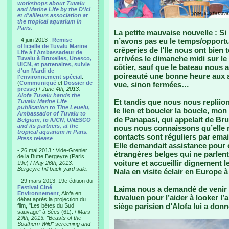
workshops about Tuvalu
and Marine Life by the D'Ici
et d'ailleurs association at
the tropical aquarium in
Paris.
La petite mauvaise nouvelle : S
- 4 juin 2013 :
Remise
n’avons pas eu le temps/opport
officielle de Tuvalu Marine
crêperies de l’Ile nous ont bie
Life à l'Ambassadeur de
arrivées le dimanche midi sur l
Tuvalu à Bruxelles, Unesco,
UICN, et partenaires, suivie
côtier, sauf que le bateau nous 
d'un Mardi de
poireauté une bonne heure aux a
l'environnement spécial
. -
(
Communiqué
et
Dossier de
vue, sinon fermées…
presse
) /
June 4th, 2013:
Alofa Tuvalu hands the
Et tandis que nous nous repliio
Tuvalu Marine Life
publication to Tine Leuelu,
le lien et boucler la boucle, mon
Ambassador of Tuvalu to
de Panapasi, qui appelait de Bru
Belgium, to IUCN, UNESCO
and its partners, at the
nous nous connaissons qu’elle m
tropical aquarium in Paris.
-
contacts sont réguliers par emai
Press release
Elle demandait assistance pour o
- 26 mai 2013 : Vide-Grenier
étrangères belges qui ne parlen
de la Butte Bergeyre (Paris
voiture et accueillir dignement 
19e) /
May 26th, 2013:
Bergeyre hill back yard sale.
Nala en visite éclair en Europe à 
- 29 mars 2013: 19e édition du
Festival Ciné
Laima nous a demandé de venir de
Environnement
, Alofa en
tuvaluen pour l’aider à looker 
débat après la projection du
siège parisien d’Alofa lui a donn
film, "Les bêtes du Sud
sauvage" à Sées (61). /
Mars
29th, 2013: "Beasts of the
Southern Wild" screening and