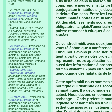
suis installée dans la maison fi
(Porte Doree Palace in Paris
12e).
comprendre mes voisins. Entre l
conjugaison inhabituels, je devai
- 26 mars 2011 à 14h30 :
"
Nuages au Paradis
" au
le début d’un sens. Entre les I 
3eme
Festival Cinéma
communautés noires est un langa
Ecologie
de Vanves, au
90, des établissements scolaires
Théâtre du Lycée Michelet
(92)
obligatoire l’anglais/l’américain
-
March 26th, 2011 : "Trouble
puisse renoncer à éduquer à ce 
in Paradise" part of the
Cinéma Ecologie Festival 3rd
années.
edition, at the Lycée Michelet
theater in Vanves, (92)
Ce vendredi midi, avec deux jou
-
23 mars 2011
: Projection de
vous téléphonique « conference
"
Nuages au Paradis
" et
Fund, nous avons pu discuter. N
conférence sur les actions
d'Alofa à Tuvalu, par Sarah
tient à participer à notre proj
pour la Société des Iles du
représenter notre application e
Pacifique de Grande Bretagne
et d'Ireland à l'église St
aussi des informations à propos
Philippe à Londres.
tout en visitant 15 pays en 5 se
-
March, 23rd, 2011
:
génologique des habitants de la 
"
Trouble in Paradise
"
screening and lecture on what
Alofa Tuvalu is doing in Tuvalu,
Cette après midi nous sommes all
for the Pacific Islands Society
of the UK and Ireland at St
boutique qui distribue des scoo
Philips Church, Earls Court,
sympathique. Il a deux modèles 
London, by Sarah Hemstock
actuel. Nous devons en command
-
11 mars 2011
: Projection de
rechange… Chris préfère le modè
"
Nuages au Paradis
" et
laquelle sont habitués les tuvalu
conférence sur les actions
d'Alofa à Tuvalu, par Sarah
esthétique mais aussi justement
pour les étudiants de
plus l’œil et donc les questions..