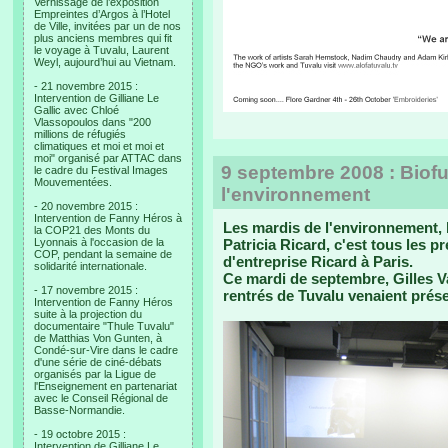
Vernissage de l’exposition
Empreintes d’Argos à l’Hotel
de Ville, invitées par un de nos
plus anciens membres qui fit
le voyage à Tuvalu, Laurent
Weyl, aujourd’hui au Vietnam.
- 21 novembre 2015 :
Intervention de Gilliane Le
Gallic avec Chloé
Vlassopoulos dans "200
millions de réfugiés
climatiques et moi et moi et
moi" organisé par ATTAC dans
9 septembre 2008 : Biof
le cadre du Festival Images
Mouvementées.
l'environnement
- 20 novembre 2015 :
Intervention de Fanny Héros à
Les mardis de l'environnement,
la COP21 des Monts du
Lyonnais à l'occasion de la
Patricia Ricard, c'est tous les 
COP, pendant la semaine de
d'entreprise Ricard à Paris.
solidarité internationale.
Ce mardi de septembre, Gilles Va
- 17 novembre 2015 :
rentrés de Tuvalu venaient prése
Intervention de Fanny Héros
suite à la projection du
documentaire "Thule Tuvalu"
de Matthias Von Gunten, à
Condé-sur-Vire dans le cadre
d'une série de ciné-débats
organisés par la Ligue de
l'Enseignement en partenariat
avec le Conseil Régional de
Basse-Normandie.
- 19 octobre 2015 :
Intervention de Gilliane Le