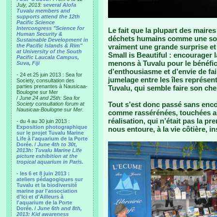
July, 2013:
several Alofa
Tuvalu members and
supports attend the 12th
Pacific Science
Intercongress "Science for
Le fait que la plupart des maires
Human Security &
déchets humains comme une solu
Sustainable Development in
the Pacific Islands & Rim"
vraiment une grande surprise et
at University of the South
Small is Beautiful : encourager 
Pacific Laucala Campus,
menons à Tuvalu pour le bénéfi
Suva, Fiji
d’enthousiasme et d’envie de fa
- 24 et 25 juin 2013 : Sea for
jumelage entre les îles représen
Society, consultation des
parties prenantes à Nausicaa-
Tuvalu, qui semble faire son ch
Boulogne sur Mer
/
June 24 and 25th: Sea for
Tout s’est donc passé sans enco
Society consultation forum at
Nausicaa-Boulogne sur Mer.
comme rassérénées, touchées a
réalisation, qui n’était pas la p
- du 4 au 30 juin 2013 :
Exposition photographique
nous entoure, à la vie côtière, i
sur le projet Tuvalu Marine
Life à l'aquarium de la Porte
Dorée. /
June 4th to 30t,
2013h: Tuvalu Marine Life
picture exhibition at the
tropical aquarium in Paris.
- les 6 et 8 juin 2013 :
ateliers pédagogiques sur
Tuvalu et la biodiversité
marine par l'association
d'Ici et d'Ailleurs à
l'aquarium de la Porte
Dorée. /
June 6th and 8th,
2013: Kid awareness