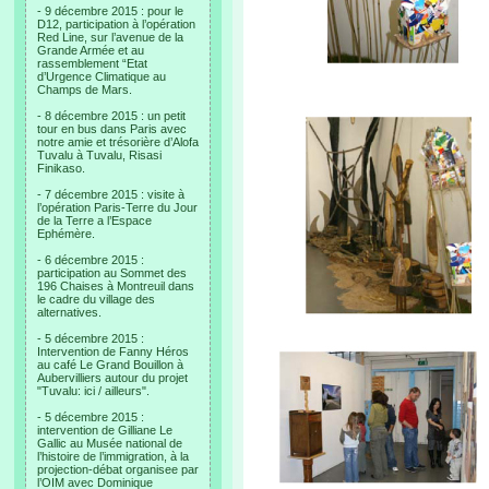
- 9 décembre 2015 : pour le
D12, participation à l’opération
Red Line, sur l’avenue de la
Grande Armée et au
rassemblement “Etat
d’Urgence Climatique au
Champs de Mars.
- 8 décembre 2015 : un petit
tour en bus dans Paris avec
notre amie et trésorière d’Alofa
Tuvalu à Tuvalu, Risasi
Finikaso.
- 7 décembre 2015 : visite à
l’opération Paris-Terre du Jour
de la Terre a l’Espace
Ephémère.
- 6 décembre 2015 :
participation au Sommet des
196 Chaises à Montreuil dans
le cadre du village des
alternatives.
- 5 décembre 2015 :
Intervention de Fanny Héros
au café Le Grand Bouillon à
Aubervilliers autour du projet
"Tuvalu: ici / ailleurs".
- 5 décembre 2015 :
intervention de Gilliane Le
Gallic au Musée national de
l’histoire de l’immigration, à la
projection-débat organisee par
l’OIM avec Dominique