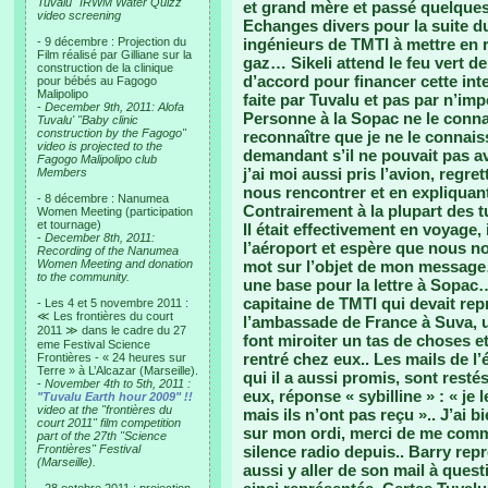
Tuvalu "IRWM Water Quizz"
et grand mère et passé quelques 
video screening
Echanges divers pour la suite du
- 9 décembre : Projection du
ingénieurs de TMTI à mettre en 
Film réalisé par Gilliane sur la
gaz… Sikeli attend le feu vert de
construction de la clinique
d’accord pour financer cette int
pour bébés au Fagogo
Malipolipo
faite par Tuvalu et pas par n’imp
-
December 9th, 2011: Alofa
Personne à la Sopac ne le conna
Tuvalu' "Baby clinic
construction by the Fagogo"
reconnaître que je ne le connais
video is projected to the
demandant s’il ne pouvait pas av
Fagogo Malipolipo club
j’ai moi aussi pris l’avion, regr
Members
nous rencontrer et en expliquant 
- 8 décembre : Nanumea
Contrairement à la plupart des
Women Meeting (participation
et tournage)
Il était effectivement en voyage,
-
December 8th, 2011:
l’aéroport et espère que nous n
Recording of the Nanumea
Women Meeting and donation
mot sur l’objet de mon message…
to the community.
une base pour la lettre à Sopac…
capitaine de TMTI qui devait rep
- Les 4 et 5 novembre 2011 :
≪ Les frontières du court
l’ambassade de France à Suva, u
2011 ≫ dans le cadre du 27
font miroiter un tas de choses 
eme Festival Science
rentré chez eux.. Les mails de l’
Frontières - « 24 heures sur
Terre » à L’Alcazar (Marseille).
qui il a aussi promis, sont rest
-
November 4th to 5th, 2011 :
eux, réponse « sybilline » : « je
"Tuvalu Earth hour 2009" !!
video at the "frontières du
mais ils n’ont pas reçu ».. J’ai 
court 2011" film competition
sur mon ordi, merci de me comm
part of the 27th "Science
Frontières" Festival
silence radio depuis.. Barry repr
(Marseille).
aussi y aller de son mail à quest