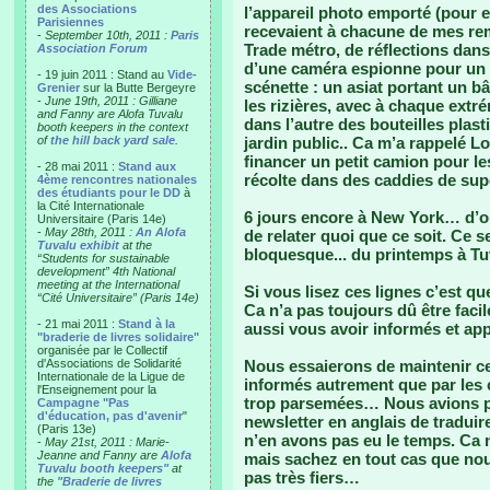
des Associations
l’appareil photo emporté (pour 
Parisiennes
recevaient à chacune de mes r
-
September 10th, 2011 :
Paris
Trade métro, de réflections dans u
Association Forum
d’une caméra espionne pour un 
- 19 juin 2011 : Stand au
Vide-
scénette : un asiat portant un b
Grenier
sur la Butte Bergeyre
-
June 19th, 2011 : Gilliane
les rizières, avec à chaque extr
and Fanny are Alofa Tuvalu
dans l’autre des bouteilles plast
booth keepers in the context
of
the hill back yard sale
.
jardin public.. Ca m’a rappelé L
financer un petit camion pour les
- 28 mai 2011 :
Stand aux
récolte dans des caddies de sup
4ème rencontres nationales
des étudiants pour le DD
à
la Cité Internationale
6 jours encore à New York… d’où 
Universitaire (Paris 14e)
-
May 28th, 2011 :
An Alofa
de relater quoi que ce soit. Ce s
Tuvalu exhibit
at the
bloquesque... du printemps à Tu
“Students for sustainable
development” 4th National
meeting at the International
Si vous lisez ces lignes c’est q
“Cité Universitaire” (Paris 14e)
Ca n’a pas toujours dû être faci
- 21 mai 2011 :
Stand à la
aussi vous avoir informés et ap
"braderie de livres solidaire"
organisée par le Collectif
d'Associations de Solidarité
Nous essaierons de maintenir ce 
Internationale de la Ligue de
informés autrement que par les
l'Enseignement pour la
trop parsemées… Nous avions pr
Campagne "Pas
d'éducation, pas d'avenir
"
newsletter en anglais de tradui
(Paris 13e)
n’en avons pas eu le temps. Ca n
-
May 21st, 2011 : Marie-
Jeanne and Fanny are
Alofa
mais sachez en tout cas que no
Tuvalu booth keepers"
at
pas très fiers…
the
"Braderie de livres