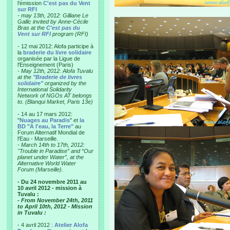
l'émission
C'est pas du Vent
sur RFI
-
may 13th, 2012: Gilliane Le
Gallic invited by Anne-Cécile
Bras at the
C'est pas du
Vent sur RFI
program (RFI)
- 12 mai 2012: Alofa participe à
la
braderie du livre solidaire
organisée par la Ligue de
l'Enseignement (Paris)
-
May 12th, 2012: Alofa Tuvalu
at the
"Braderie de livres
solidaire"
organized by the
International Solidarity
Network of NGOs AT belongs
to. (Blanqui Market, Paris 13e)
- 14 au 17 mars 2012:
"
Nuages au Paradis
" et
la
BD "A l'eau, la Terre"
au
Forum Alternatif Mondial de
l'Eau - Marseille.
-
March 14th to 17th, 2012:
"Trouble in Paradise” and “Our
planet under Water”, at the
Alternative World Water
Forum (Marseille).
- Du 24 novembre 2011 au
10 avril 2012 - mission à
Tuvalu :
- From November 24th, 2011
to April 10th, 2012 - Mission
in Tuvalu :
- 4 avril 2012 :
Atelier Alofa