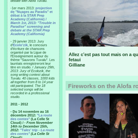
debate with Alofa Tuvalu.
-1er mars 2013:
projection
de "Nuages au Paradis" et
débat à la STAR Prep
Academy (Californie) /
March 1st, 2013: "Trouble in
Paradise" screening and
debate at the STAR Prep
Academy (California)
- 29 janvier 2013: Jury
d'
Ecolo'zik
, le concours
d'écriture de chansons
organisé par la Ligue de
Allez c’est pas tout mais on a qu
l'Enseignement autour du
fetaui
thème "Sauvons Tuvalu". Les
lauréats enregistreront leur
Gilliane
titre en studio. /
January 29th,
2013: Jury of Ecolozik, the
song writing contest about
Tuvalu. 40 classes, 1000 kids
all together from 8 to 14 year
Fireworks on the Alofa r
old participated. The 18
selected songs will be
recorded in a professional
studio.
2011 - 2012
- Du 14 novembre au 16
décembre 2012:
"La route
des contes"
(La Celle St
Cloud) /
- From November
14th to December 15th,
2012:
"Tales' trip - La route
des contes"
(La Celle St
Cloud)
: