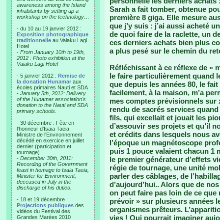
personnelle les derniers achats 
awareness among the Island
Sarah a fait tomber, obtenue pou
inhabitants by setting up a
première 8 giga. Elle mesure au
workshop on the technology…
que j’y suis : j’ai aussi acheté u
- du 10 au 19 janvier 2012 :
de quoi faire de la raclette, un d
Exposition photographique
traditionnelle
au Vaiaku Lagi
ces derniers achats bien plus 
Hotel
a plus pesé sur le chemin du re
-
From January 10th to 19th,
2012 : Photo exhibition at the
Vaiaku Lagi Hotel
Réfléchissant à ce réflexe de « mi
le faire particulièrement quand l
- 5 janvier 2012 :
Remise de
la donation Hunamar
aux
que depuis les années 80, le fait
écoles primaires Nauti et SDA
facilement, à la maison, m’a per
-
January 5th, 2012: Delivery
of the Hunamar association's
mes comptes prévisionnels sur x
donation to the Nauti and SDA
rendu de sacrés services quand 
primary schools.
fils, qui excellait et jouait les p
- 30 décembre : Fête en
d’assouvir ses projets et qu’il 
l'honneur d'Isaia Taeia,
et crédits dans lesquels nous av
Ministre de l'Environnement
décédé en exercice en juillet
l’époque un magnétoscope profe
dernier (participation et
puis 1 pouce valaient chacun 1 m
tournage)
-
December 30th, 2011:
le premier générateur d’effets vi
Recording of the Government
régie de tournage, une unité mob
feast in homage to Isaia Taeia,
parler des câblages, de l’habill
Minister for Environment,
deceased in July in the
d’aujourd’hui.. Alors que de no
discharge of his duties.
on peut faire pas loin de ce que 
- 18 et 19 décembre :
prévoir » sur plusieurs années 
Projections publiques
des
organismes prêteurs. L’apparitio
vidéos du Festival des
vies ! Qui pourrait imaginer auj
Grandes Marées 2010