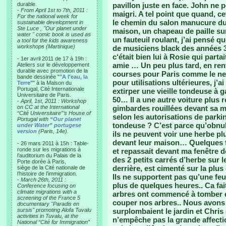
durable.
pavillon juste en face. John ne 
-
From April 1st to 7th, 2011 :
maigri. A tel point que quand, 
For the national week for
le chemin du salon manucure du 
sustainable development in
Ste Luce , "Our planet under
maison, un chapeau de paille sur
water " comic book is used as
un fauteuil roulant, j’ai pensé qu
a tool for the kids awareness
workshops (Martinique)
de musiciens black des années 30.
c‘était bien lui à Rosie qui parta
- 1er avril 2011 de 17 à 19h :
amie … Un peu plus tard, en ren
Ateliers sur le développement
durable avec promotion de la
courses pour Paris comme le nes
bande dessinée "
"A l'eau, la
pour utilisations ultérieures, j’
Terre"
" à la Maison du
Portugal, Cité Internationale
extirper une vieille tondeuse à
Universitaire de Paris.
50… Il a une autre voiture plus r
-
April, 1st, 2011 : Workshop
on CC at the International
gimbardes rouillées devant sa m
“Cité Universitaire”’s House of
selon les autorisations de parkin
Portugal with
“Our planet
tondeuse ? C’est parce qu’obnubi
under Water” portugese
version
(Paris, 14e).
ils ne peuvent voir une herbe pl
devant leur maison… Quelques fo
- 26 mars 2011 à 15h : Table-
ronde sur les migrations à
et repassait devant ma fenêtre 
l’auditorium du Palais de la
des 2 petits carrés d’herbe sur 
Porte dorée à Paris,
derrière, est cimenté sur la plus 
siège de la Cité nationale de
l’histoire de l’immigration.
Ils ne supportent pas qu’une fe
-
March 26th, 2011 :
plus de quelques heures.. Ca fai
Conference focusing on
climate migrations with a
arbres ont commencé à tomber d
screening of the France 5
couper nos arbres.. Nous avons
documentary "Paradis en
sursis" promoting Alofa Tuvalu
surplombaient le jardin et Chris
activities in Tuvalu, at the
n’empêche pas la grande affect
National “Cité for Immigration”