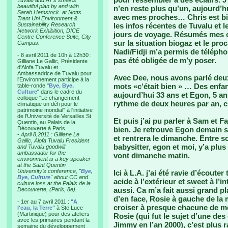
Tuvalu and AT’s small is
beautiful plan by and with
n’en reste plus qu’un, aujourd’h
Sarah Hemstock. at Notts
avec mes proches… Chris est bie
Trent Uni Environment &
Sustainability Research
les infos récentes de Tuvalu et 
Network Exhibition, DICE
jours de voyage. Résumés mes cou
Centre Conference Suite, City
sur la situation biogaz et le pro
Campus.
Nadi/Fidji m’a permis de téléphone
- 8 avril 2011 de 10h à 12h30 :
pas été obligée de m’y poser.
Gilliane Le Gallic, Présidente
d'Alofa Tuvalu et
Ambassadrice de Tuvalu pour
Avec Dee, nous avons parlé deu
l'Environnement participe à la
mots «c‘était bien » … Des enfan
table-ronde "
Bye, Bye,
Culture
" dans le cadre du
aujourd’hui 33 ans et Egon, 5 a
colloque "Le changement
rythme de deux heures par an, c’
climatique un défi pour le
patrimoine mondial" à l'initiative
de l'Université de Versailles St
Et puis j’ai pu parler à Sam et Fa
Quentin, au Palais de la
Découverte à Paris.
bien. Je retrouve Egon demain s
-
April 8,2011 : Gilliane Le
et rentrera le dimanche. Entre 
Gallic, Alofa Tuvalu President
babysitter, egon et moi, y’a plu
and Tuvalu goodwill
ambassador for the
vont dimanche matin.
environment is a key speaker
at the Saint Quentin
University’s conference, "
Bye,
Ici à L.A. j’ai été ravie d’écout
Bye, Culture
" about CC and
acide à l’extérieur et sweet à l’i
culture loss at the Palais de la
aussi. Ca m’a fait aussi grand p
Decouverte, (Paris, 8e).
d’en face, Rosie à gauche de la m
- 1er au 7 avril 2011 :
"A
croiser à presque chacune de m
l'eau, la Terre"
à Ste Luce
(Martinique) pour des ateliers
Rosie (qui fut le sujet d’une des
avec les primaires pendant la
Jimmy en l’an 2000), c’est plus 
semaine du développement