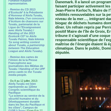
Funafuti Kaupule
Danemark. Il a lancé un progra
representative.
faisant participer activement les
- Remise du CD 2013
Jean-Pierre Kerloc’h, Maire de l’î
d'Ecolozik* à la Présidente
velléités renouvelables sur la pe
d'Honneur d'Alofa Tuvalu,
niveau de la mer…, intégrant dan
Nala Ielemia. (*un concours
d'écriture de chansons sur
biogaz de déchets humains dont
Tuvalu, partenariat de la
dîner. Un refrain repris par Perri
Ligue de l'Enseignement
avec Alofa Tuvalu) /
positif Maire de l’île de Groix, E
Handing of the 2013
tribune il s’agissait d’une coque
Ecolozik CD* to Alofa
Tuvalu Patron, Nala Ielemia
responsable scientifique de l’ex
*(a song writing contest
maîtrise de l’énergie étaient là
about Tuvalu, a partnership
climatique. Dans le public, Domi
between The Education
League and Alofa Tuvalu).
députée.
- Remise des cartes de
l'Union de la la Presse
Francophone aux
journalistes des Médias de
Tuvalu /
Handing of the UPF
press cards to the Tuvalu
media people.
- Du 8 au 12 juillet, 2013:
Alofa Tuvalu est bien
représentée au 12ème
Congrès scientifique du
Pacifique
"La science au service de la
sécurité humaine et du
Développement durable
dans les îles du Pacifique et
les côtes", Campus de
l'USP à Suva
/
From 8 to 12