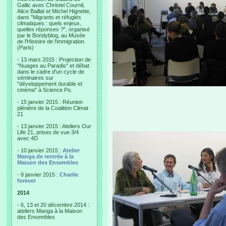
Gallic avec Christel Cournil,
Alice Baillat et Michel Hignette,
dans "Migrants et réfugiés
climatiques : quels enjeux,
quelles réponses ?", organisé
par le Bondyblog, au Musée
de l'Histoire de l'immigration
(Paris)
- 13 mars 2015 : Projection de
"Nuages au Paradis" et débat
dans le cadre d'un cycle de
séminaires sur
"développement durable et
cinéma" à Science Po.
- 15 janvier 2015 : Réunion
plénière de la Coalition Climat
21
- 13 janvier 2015 : Ateliers Our
Life 21, prises de vue 3/4
avec 4D
- 10 janvier 2015 :
Atelier
Manga de rentrée à la
Maison des Ensembles
- 8 janvier 2015 :
Charlie
forever
2014
- 6, 13 et 20 décembre 2014 :
ateliers Manga à la Maison
des Ensembles