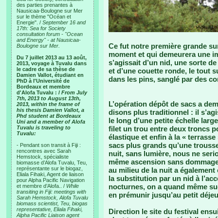
des parties prenantes à
Nausicaa-Boulogne sur Mer
sur le thème "Océan et
Energie". /
September 16 and
17th: Sea for Society
consultation forum - "Ocean
and Energy" - at Nausicaa-
Ce fut notre première grande s
Boulogne sur Mer.
moment et qui demeurera une im
Du 7 juillet 2013 au 13 août,
s’agissait d’un nid, une sorte d
2013, voyage à Tuvalu dans
le cadre de sa thèse de
et d’une couette ronde, le tout
Damien Vallot, étudiant en
dans les pins, sanglé par des cor
PhD à l'Université de
Bordeaux et membre
d'Alofa Tuvalu : /
From July
7th, 2013 to August 13th,
L’opération dépôt de sacs a de
2013, within the frame of
his thesis Damien Vallot, a
disons plus traditionnel : il s’a
Phd student at Bordeaux
le long d’une petite échelle lar
Uni and a member of Alofa
Tuvalu is traveling to
filet un trou entre deux troncs p
Tuvalu:
élastique et enfin à la « terras
sacs plus grands qu’une trousse
- Pendant son transit à Fiji :
rencontres avec Sarah
nuit, sans lumière, nous ne seri
Hemstock, spécialiste
même ascension sans dommage. L
biomasse d’Alofa Tuvalu, Teu,
représentante sur le biogaz,
au milieu de la nuit a également
Eliala Fihaki, Agent de liaison
la substitution par un nid à l’acc
pour Alpha Pacific Navigation
nocturnes, on a quand même sug
et membre d’Alofa.. /
While
transiting in Fiji: meetings with
en prémunir jusqu’au petit déj
Sarah Hemstock, Alofa Tuvalu
biomass scientist, Teu, biogas
representative, Eliala Fihaki,
Direction le site du festival ens
Alpha Pacific Liaison agent