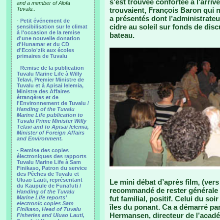
s’est trouvée confortée à l’arriv
and a member of Alofa
Tuvalu..
trouvaient, François Baron qui no
a présentés dont l’administrate
-
Petit événement de
cidre au soleil sur fonds de dis
sensibilisation sur le climat
à l'occasion de la remise
bateau.
d'une nouvelle donation
d'Hunamar et du CD
d'Ecolo'zik aux écoles
primaires de Tuvalu
-
Remise de la publication
Tuvalu Marine Life à Willy
Telavi, Premier Ministre de
Tuvalu et à Apisai Ielemia,
Ministre des Affaires
étrangères et de
l'Environnement de Tuvalu /
Handing of the Tuvalu
Marine Life publication to
Tuvalu Prime Minister Willy
Telavi and to Apisai Ielemia,
Minister of Foreign Affairs
and Environment.
- Remise des copies
électroniques des rapports
Tuvalu Marine Life à Sam
Finikaso, Patron du service
des Pêches de Tuvalu et
Uluao Lauti, représentant
Le mini débat d’après film, (ver
du Kaupule de Funafuti /
recommandé de rester générale p
Handing of the Tuvalu
Marine Life reports’
fut familial, positif. Celui du soi
electronic copies Sam
îles du ponant. Ca a démarré pa
Finikaso, Head of Tuvalu
Hermansen, directeur de l’académ
Fisheries and Uluao Lauti,