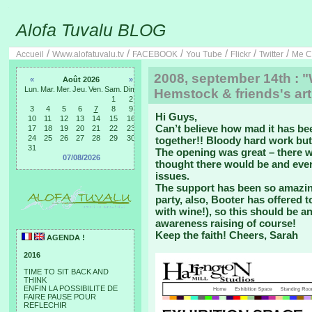
Alofa Tuvalu BLOG
/
/
/
/
/
/
Accueil
Www.alofatuvalu.tv
FACEBOOK
You Tube
Flickr
Twitter
Me C
2008, september 14th : "
«
Août 2026
»
Lun.
Mar.
Mer.
Jeu.
Ven.
Sam.
Dim.
Hemstock & friends's art
1
2
3
4
5
6
7
8
9
Hi Guys,
10
11
12
13
14
15
16
Can’t believe how mad it has bee
17
18
19
20
21
22
23
24
25
26
27
28
29
30
together!! Bloody hard work but 
31
The opening was great – there 
07/08/2026
thought there would be and ever
issues.
The support has been so amazin
party, also, Booter has offered t
with wine!), so this should be a
awareness raising of course!
Keep the faith! Cheers, Sarah
AGENDA !
2016
TIME TO SIT BACK AND
THINK
ENFIN LA POSSIBILITE DE
FAIRE PAUSE POUR
REFLECHIR