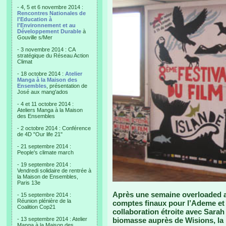
- 4, 5 et 6 novembre 2014 :
Rencontres Nationales de
l'Education à
l'Environnement et au
Développement Durable
à
Gouville s/Mer
- 3 novembre 2014 : CA
stratégique du Réseau Action
Climat
- 18 octobre 2014 :
Atelier
Manga à la Maison des
Ensembles
, présentation de
José aux mang'ados
- 4 et 11 octobre 2014 :
Ateliers Manga à la Maison
des Ensembles
- 2 octobre 2014 : Conférence
de 4D "Our life 21"
- 21 septembre 2014 :
People's climate march
- 19 septembre 2014 :
Vendredi solidaire de rentrée à
la Maison de Ensembles,
Paris 13e
Après une semaine overloaded av
- 15 septembre 2014 :
Réunion plénière de la
comptes finaux pour l’Ademe et 
Coalition Cop21
collaboration étroite avec Sara
- 13 septembre 2014 : Atelier
biomasse auprès de Wisions, la p
Manga à la Maison des