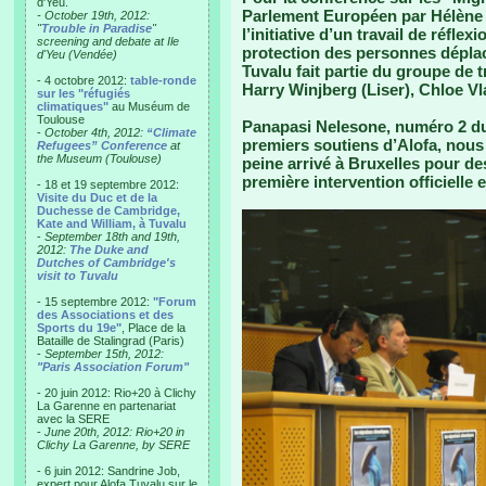
d'Yeu.
Parlement Européen par Hélène 
- October 19th, 2012:
"
Trouble in Paradise
"
l’initiative d’un travail de réflex
screening and debate at Ile
protection des personnes déplac
d'Yeu (Vendée)
Tuvalu fait partie du groupe de t
- 4 octobre 2012:
table-ronde
Harry Winjberg (Liser), Chloe 
sur les "réfugiés
climatiques"
au Muséum de
Toulouse
Panapasi Nelesone, numéro 2 du
-
October 4th, 2012:
“Climate
premiers soutiens d’Alofa, nous a
Refugees” Conference
at
the Museum (Toulouse)
peine arrivé à Bruxelles pour d
première intervention officielle 
- 18 et 19 septembre 2012:
Visite du Duc et de la
Duchesse de Cambridge,
Kate and William, à Tuvalu
-
September 18th and 19th,
2012:
The Duke and
Dutches of Cambridge's
visit to Tuvalu
- 15 septembre 2012:
"Forum
des Associations et des
Sports du 19e"
, Place de la
Bataille de Stalingrad (Paris)
-
September 15th, 2012:
"Paris Association Forum"
- 20 juin 2012: Rio+20 à Clichy
La Garenne en partenariat
avec la SERE
-
June 20th, 2012: Rio+20 in
Clichy La Garenne, by SERE
- 6 juin 2012: Sandrine Job,
expert pour Alofa Tuvalu sur le