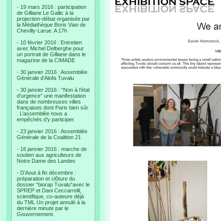
- 19 mars 2016 : participation
de Gilliane Le Gallic à la
projection-débat organisée par
la Médiathèque Boris Vian de
Chevilly-Larue. A 17h
- 10 février 2016 : Entretien
avec Michel Delberghe pour
un portrait de Gilliane dans le
magazine de la CIMADE
- 30 janvier 2016 : Assemblée
Générale d’Alofa Tuvalu
- 30 janvier 2016 : “Non à l’état
d’urgence” une manifestation
dans de nombreuses villes
françaises dont Paris bien sûr
. L’assemblée nous a
empêchés d’y participer.
- 23 janvier 2016 : Assemblée
Générale de la Coalition 21
- 16 janvier 2016 : marche de
soutien aux agriculteurs de
Notre Dame des Landes
- D’Aout à fin décembre :
préparation et clôture du
dossier “biorap Tuvalu“avec le
SPREP et Dani Ceccarrelli,
scientifique, co-auteure déjà
du TML Un projet annulé à la
dernière minute par le
Gouvernement.