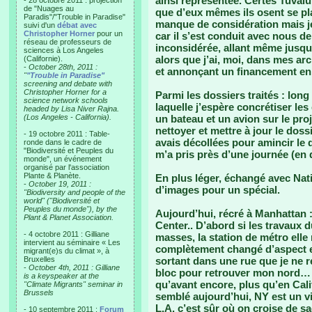
ainsi représentée. Certes Tuvalu 
- 28 octobre 2011 : projection
de "Nuages au
que d’eux mêmes ils osent se pla
Paradis"/"Trouble in Paradise"
manque de considération mais je
suivi d'un
débat avec
Christopher Horner
pour un
car il s’est conduit avec nous d
réseau de professeurs de
inconsidérée, allant même jusqu’
sciences à Los Angeles
alors que j’ai, moi, dans mes a
(Californie).
-
October 28th, 2011 :
et annonçant un financement en
"
"Trouble in Paradise"
screening and debate with
Christopher Horner for a
Parmi les dossiers traités : lon
science network schools
laquelle j’espère concrétiser le
headed by Lisa Niver Rajna.
(Los Angeles - California).
un bateau et un avion sur le proj
nettoyer et mettre à jour le doss
- 19 octobre 2011 : Table-
avais décollées pour amincir le
ronde dans le cadre de
"Biodiversité et Peuples du
m’a pris près d’une journée (en dé
monde", un événement
organisé par l'association
Plante & Planète.
En plus léger, échangé avec Nati
-
October 19, 2011 :
d’images pour un spécial.
"Biodiversity and people of the
world" ("Biodiversité et
Peuples du monde"), by the
Aujourd’hui, récré à Manhattan :
Plant & Planet Association.
Center.. D’abord si les travaux 
- 4 octobre 2011 : Gilliane
masses, la station de métro elle 
intervient au séminaire « Les
complètement changé d’aspect e
migrant(e)s du climat », à
Bruxelles
sortant dans une rue que je ne re
-
October 4th, 2011 : Gilliane
bloc pour retrouver mon nord… A 
is a keyspeaker at the
qu’avant encore, plus qu’en Calif
"Climate Migrants" seminar in
Brussels
semblé aujourd’hui, NY est un vi
L.A. c’est sûr où on croise de s
- 10 septembre 2011 :
Forum