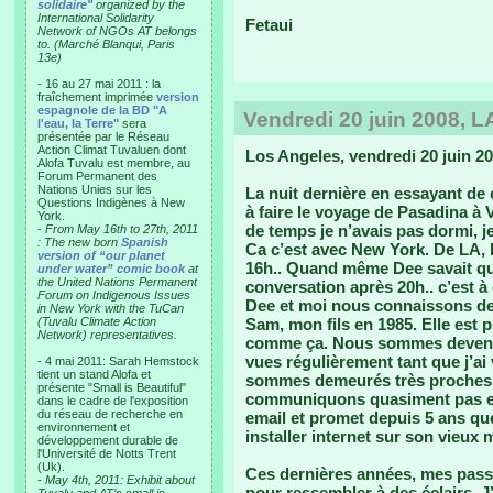
solidaire"
organized by the
International Solidarity
Fetaui
Network of NGOs AT belongs
to. (Marché Blanqui, Paris
13e)
- 16 au 27 mai 2011 : la
fraîchement imprimée
version
espagnole de la BD "A
Vendredi 20 juin 2008, L
l'eau, la Terre"
sera
présentée par le Réseau
Action Climat Tuvaluen dont
Los Angeles, vendredi 20 juin 
Alofa Tuvalu est membre, au
Forum Permanent des
Nations Unies sur les
La nuit dernière en essayant de
Questions Indigènes à New
à faire le voyage de Pasadina à
York.
de temps je n’avais pas dormi, j
-
From May 16th to 27th, 2011
: The new born
Spanish
Ca c’est avec New York. De LA, l
version of “our planet
16h.. Quand même Dee savait qu
under water” comic book
at
the United Nations Permanent
conversation après 20h.. c’est à
Forum on Indigenous Issues
Dee et moi nous connaissons de
in New York with the TuCan
(Tuvalu Climate Action
Sam, mon fils en 1985. Elle est
Network) representatives.
comme ça. Nous sommes devenu
vues régulièrement tant que j’ai
- 4 mai 2011: Sarah Hemstock
tient un stand Alofa et
sommes demeurés très proches ma
présente "Small is Beautiful"
communiquons quasiment pas ent
dans le cadre de l'exposition
du réseau de recherche en
email et promet depuis 5 ans que 
environnement et
installer internet sur son vieux 
développement durable de
l'Université de Notts Trent
(Uk).
Ces dernières années, mes passa
-
May 4th, 2011: Exhibit about
pour ressembler à des éclairs. J’