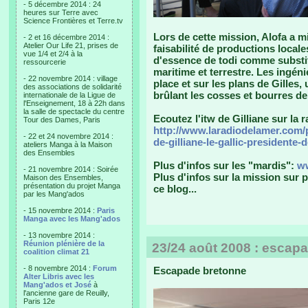
- 5 décembre 2014 : 24
heures sur Terre avec
Science Frontières et Terre.tv
Lors de cette mission, Alofa a mi
- 2 et 16 décembre 2014 :
Atelier Our Life 21, prises de
faisabilité de productions local
vue 1/4 et 2/4 à la
d'essence de todi comme substitu
ressourcerie
maritime et terrestre. Les ingén
- 22 novembre 2014 : village
place et sur les plans de Gilles,
des associations de solidarité
brûlant les cosses et bourres de
internationale de la Ligue de
l'Enseignement, 18 à 22h dans
la salle de spectacle du centre
Ecoutez l'itw de Gilliane sur la r
Tour des Dames, Paris
http://www.laradiodelamer.com/
- 22 et 24 novembre 2014 :
de-gilliane-le-gallic-presidente-
ateliers Manga à la Maison
des Ensembles
Plus d'infos sur les "mardis":
ww
- 21 novembre 2014 : Soirée
Plus d'infos sur la mission sur pl
Maison des Ensembles,
présentation du projet Manga
ce blog...
par les Mang'ados
- 15 novembre 2014 :
Paris
Manga avec les Mang'ados
- 13 novembre 2014 :
Réunion plénière de la
23/24 août 2008 : escap
coalition climat 21
- 8 novembre 2014 :
Forum
Escapade bretonne
Alter Libris avec les
Mang'ados et José
à
l'ancienne gare de Reuilly,
Paris 12e