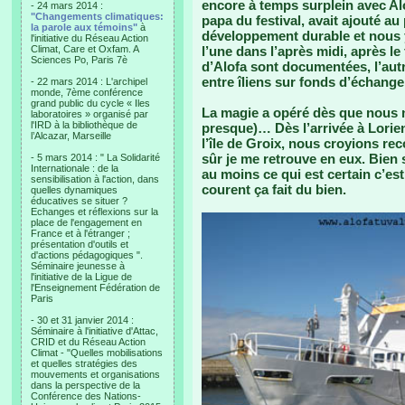
encore à temps surplein avec Alo
- 24 mars 2014 :
"Changements climatiques:
papa du festival, avait ajouté a
la parole aux témoins"
à
développement durable et nous y
l'initiative du Réseau Action
Climat, Care et Oxfam. A
l’une dans l’après midi, après le
Sciences Po, Paris 7è
d’Alofa sont documentées, l’autr
entre îliens sur fonds d’échange
- 22 mars 2014 : L'archipel
monde, 7ème conférence
grand public du cycle « Iles
La magie a opéré dès que nous 
laboratoires » organisé par
l'IRD à la bibliothèque de
presque)… Dès l’arrivée à Lorie
l’Alcazar, Marseille
l’île de Groix, nous croyions re
sûr je me retrouve en eux. Bien
- 5 mars 2014 : " La Solidarité
Internationale : de la
au moins ce qui est certain c’est
sensibilisation à l'action, dans
courent ça fait du bien.
quelles dynamiques
éducatives se situer ?
Echanges et réflexions sur la
place de l'engagement en
France et à l'étranger ;
présentation d'outils et
d'actions pédagogiques ".
Séminaire jeunesse à
l'initiative de la Ligue de
l'Enseignement Fédération de
Paris
- 30 et 31 janvier 2014 :
Séminaire à l'initiative d'Attac,
CRID et du Réseau Action
Climat - "Quelles mobilisations
et quelles stratégies des
mouvements et organisations
dans la perspective de la
Conférence des Nations-