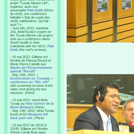
projet "Tuvalu Marine Life",
organise, avec son
association
Pala Dalik
(l’écho
du récif), une conférence
intitulée « Etat de santé des
récifs calédoniens: Qui fait
quoi ? »
-
June 6th, 2012: Sandrine
Job, AlofaTuvalu’s expert on
the Tuvalu Marine Life project,
sets up a conference about
Reefs’ health in New
Caledonia with her NGO:
Pala
Dalik
(the reef’s echoes).
- 15 mai 2012: Gilliane est
l'invitée de Patricia Ricard et
Marie-Pierre Cabello aux
Mardis de l'Environnement
spécial "Rio+20"
-
May 15th, 2012:
«
Environment on Tuesday »
conference on “Rio +20”
with screening of some of the
video shot during the last
missions. (Paris)
- 13 mai 2012: stand Alofa
Tuvalu au
Vide-Grenier de la
Butte Bergeyre
(Paris)
-
May 13th, 2012: Alofa Tuvalu
booth at the
Bergeyre hill
back yard sale
. (Paris)
- 13 mai 2012 de 11h10 à
11h30: Gilliane est l'invitée
d'Anne Cécile Bras dans