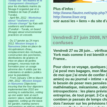
Tuvalu sur "les marins et le
changement climatique"
pour les étudiants marins du
Plus d’infos :
Nivaga II organisé par et à
l'initiative de Kaio (Funafuti -
http://www.flautre.net/spip.php
Tuvalu).
http://www.liser.org
-
April 4th, 2012 :
Workshop
voir aussi les « liens » du site d’
about "seafarers and
climate change"
by Kaio with
seafarers and trainees
(Funafuti – Tuvalu, on board
Nivaga) about environmental
practices on vessels.
Vendredi 27 juin 2008, N
- Du 17 janvier au 24 mars
confuses
2012:
Mission biogaz à
Nanumea
(mise en place de
récupérateurs d'eau,
Vendredi 27 ou 28 juin… vérificat
remplacement des réchauds,
York mais comme il est bientôt mi
construction des porcheries,
distributions de graines et
France..
mise en place de jardins
potagers, nouveau train de
Pour clore ce voyage, quelques j
formation pour un usage
pérenne des 4 unités par les
j’ai posé mes bagages, mon Mac
volontaires et ateliers publics
de moi que j’ai envie de confier 
pour la population)
-
From January 13th to March
amies) ou au journal « intime » 
24th, 2012 :
Mission biogas
le besoin de poser mes pensées 
in Nanumea
Objectives :
insuring that the four digesters
mathématique, mécanisme, calcu
implemented late 2010 are
introspections : les plans prévis
working to satisfaction, setting
entreprise, de tout projet. 2-Ce 
up one water tank at each
owners' place, build individual
combien je passais de temps cha
piggeries, setting up the basis
dois l’avouer sur les prévisions
for garden, training owners
and workers as well as raising