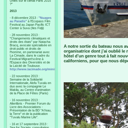
Unies sur le climat Paris 2015
?"
2013
- 8 décembre 2013 :
"Nuages
au Paradis"
à l'Ecopass Film
Festival au Japan Pacific ICT
Center à Suva (Iles Fidji)
- 28 novembre 2013 :
"Changements climatiques et
droits des états" par Natacha
Bracq, avocate spécialisée en
A notre sortie du bateau nous av
droit public et droits de
organisatrice dont j’ai oublié 
l'homme, en partenariat avec
hôtel d’un genre tout à fait nou
La Cimade, dans le cadre du
Festival Migrant'scène à
californiens, pour que nous dép
l'Espace des Diversités et de
la Laïcité de Toulouse.
http://www.lacimade.org/minisites/migrantscene
- 22 novembre 2013 :
Semaine de la Solidarité
Internationale, Alofa Tuvalu en
duo avec la compagnie Le
Makila, au Centre d'animation
de la Place de Fêtes (Paris)
- 16 novembre 2013 :
Alterlibris - Premier Forum du
Livre des Associations -
Présentation de la BD "A l'eau,
la Terre" et de la publication
"Tuvalu Marine Life".
- 16 et 17 septembre 2013 :
Sea for Society, consultation