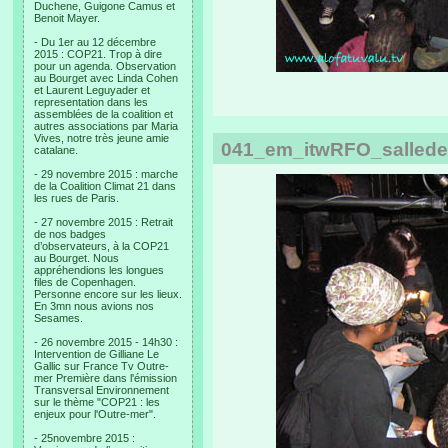
Duchene, Guigone Camus et
Benoit Mayer.
- Du 1er au 12 décembre
2015 : COP21. Trop à dire
pour un agenda. Observation
au Bourget avec Linda Cohen
et Laurent Leguyader et
representation dans les
assemblées de la coalition et
autres associations par Maria
Vives, notre très jeune amie
041_em_itwRFO_sallede
catalane.
- 29 novembre 2015 : marche
de la Coalition Climat 21 dans
les rues de Paris.
- 27 novembre 2015 : Retrait
de nos badges
d’observateurs, à la COP21
au Bourget. Nous
appréhendions les longues
files de Copenhagen.
Personne encore sur les lieux.
En 3mn nous avions nos
Sesames.
- 26 novembre 2015 - 14h30 :
Intervention de Gilliane Le
Gallic sur France Tv Outre-
mer Première dans l'émission
Transversal Environnement
sur le thème "COP21 : les
enjeux pour l'Outre-mer".
- 25novembre 2015 :