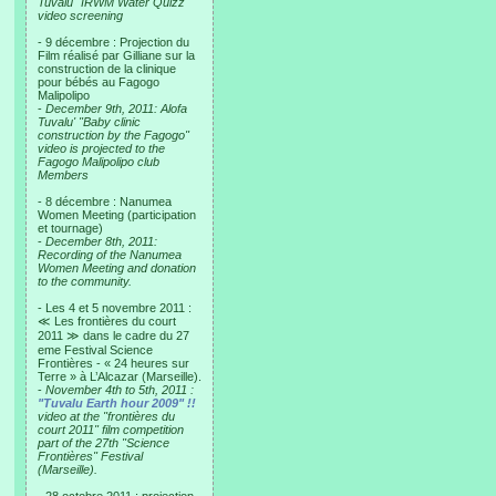
Tuvalu "IRWM Water Quizz"
video screening
- 9 décembre : Projection du
Film réalisé par Gilliane sur la
construction de la clinique
pour bébés au Fagogo
Malipolipo
-
December 9th, 2011: Alofa
Tuvalu' "Baby clinic
construction by the Fagogo"
video is projected to the
Fagogo Malipolipo club
Members
- 8 décembre : Nanumea
Women Meeting (participation
et tournage)
-
December 8th, 2011:
Recording of the Nanumea
Women Meeting and donation
to the community.
- Les 4 et 5 novembre 2011 :
≪ Les frontières du court
2011 ≫ dans le cadre du 27
eme Festival Science
Frontières - « 24 heures sur
Terre » à L’Alcazar (Marseille).
-
November 4th to 5th, 2011 :
"Tuvalu Earth hour 2009" !!
video at the "frontières du
court 2011" film competition
part of the 27th "Science
Frontières" Festival
(Marseille).