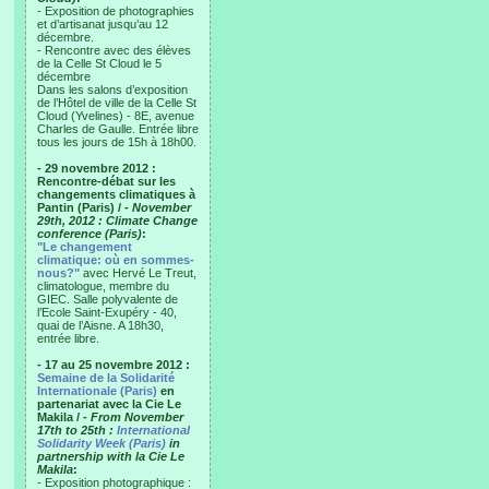
- Exposition de photographies
et d’artisanat jusqu’au 12
décembre.
- Rencontre avec des élèves
de la Celle St Cloud le 5
décembre
Dans les salons d’exposition
de l’Hôtel de ville de la Celle St
Cloud (Yvelines) - 8E, avenue
Charles de Gaulle. Entrée libre
tous les jours de 15h à 18h00.
- 29 novembre 2012 :
Rencontre-débat sur les
changements climatiques à
Pantin (Paris) /
- November
29th, 2012 : Climate Change
conference (Paris)
:
"Le changement
climatique: où en sommes-
nous?"
avec Hervé Le Treut,
climatologue, membre du
GIEC. Salle polyvalente de
l’Ecole Saint-Exupéry - 40,
quai de l’Aisne. A 18h30,
entrée libre.
- 17 au 25 novembre 2012 :
Semaine de la Solidarité
Internationale (Paris)
en
partenariat avec la Cie Le
Makila /
- From November
17th to 25th :
International
Solidarity Week (Paris)
in
partnership with la Cie Le
Makila
:
- Exposition photographique :