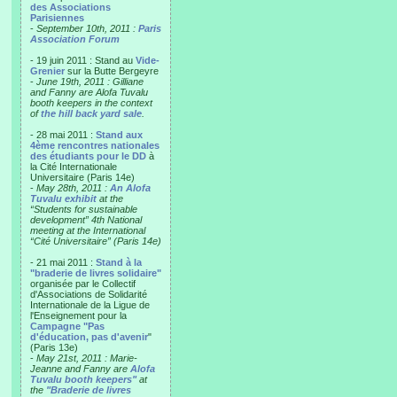
des Associations
Parisiennes
-
September 10th, 2011 :
Paris
Association Forum
- 19 juin 2011 : Stand au
Vide-
Grenier
sur la Butte Bergeyre
-
June 19th, 2011 : Gilliane
and Fanny are Alofa Tuvalu
booth keepers in the context
of
the hill back yard sale
.
- 28 mai 2011 :
Stand aux
4ème rencontres nationales
des étudiants pour le DD
à
la Cité Internationale
Universitaire (Paris 14e)
-
May 28th, 2011 :
An Alofa
Tuvalu exhibit
at the
“Students for sustainable
development” 4th National
meeting at the International
“Cité Universitaire” (Paris 14e)
- 21 mai 2011 :
Stand à la
"braderie de livres solidaire"
organisée par le Collectif
d'Associations de Solidarité
Internationale de la Ligue de
l'Enseignement pour la
Campagne "Pas
d'éducation, pas d'avenir
"
(Paris 13e)
-
May 21st, 2011 : Marie-
Jeanne and Fanny are
Alofa
Tuvalu booth keepers"
at
the
"Braderie de livres