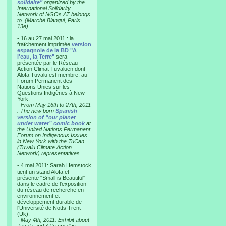
solidaire"
organized by the
International Solidarity
Network of NGOs AT belongs
to. (Marché Blanqui, Paris
13e)
- 16 au 27 mai 2011 : la
fraîchement imprimée
version
espagnole de la BD "A
l'eau, la Terre"
sera
présentée par le Réseau
Action Climat Tuvaluen dont
Alofa Tuvalu est membre, au
Forum Permanent des
Nations Unies sur les
Questions Indigènes à New
York.
-
From May 16th to 27th, 2011
: The new born
Spanish
version of “our planet
under water” comic book
at
the United Nations Permanent
Forum on Indigenous Issues
in New York with the TuCan
(Tuvalu Climate Action
Network) representatives.
- 4 mai 2011: Sarah Hemstock
tient un stand Alofa et
présente "Small is Beautiful"
dans le cadre de l'exposition
du réseau de recherche en
environnement et
développement durable de
l'Université de Notts Trent
(Uk).
-
May 4th, 2011: Exhibit about