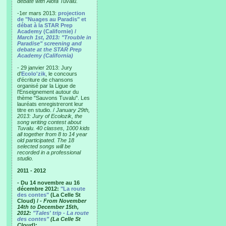
debate with Alofa Tuvalu.
-1er mars 2013:
projection
de "Nuages au Paradis" et
débat à la STAR Prep
Academy (Californie) /
March 1st, 2013: "Trouble in
Paradise" screening and
debate at the STAR Prep
Academy (California)
- 29 janvier 2013: Jury
d'
Ecolo'zik
, le concours
d'écriture de chansons
organisé par la Ligue de
l'Enseignement autour du
thème "Sauvons Tuvalu". Les
lauréats enregistreront leur
titre en studio. /
January 29th,
2013: Jury of Ecolozik, the
song writing contest about
Tuvalu. 40 classes, 1000 kids
all together from 8 to 14 year
old participated. The 18
selected songs will be
recorded in a professional
studio.
2011 - 2012
- Du 14 novembre au 16
décembre 2012:
"La route
des contes"
(La Celle St
Cloud) /
- From November
14th to December 15th,
2012:
"Tales' trip - La route
des contes"
(La Celle St
Cloud)
: