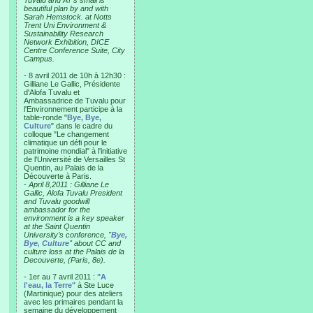
Tuvalu and AT’s small is
beautiful plan by and with
Sarah Hemstock. at Notts
Trent Uni Environment &
Sustainability Research
Network Exhibition, DICE
Centre Conference Suite, City
Campus.
- 8 avril 2011 de 10h à 12h30 :
Gilliane Le Gallic, Présidente
d'Alofa Tuvalu et
Ambassadrice de Tuvalu pour
l'Environnement participe à la
table-ronde "
Bye, Bye,
Culture
" dans le cadre du
colloque "Le changement
climatique un défi pour le
patrimoine mondial" à l'initiative
de l'Université de Versailles St
Quentin, au Palais de la
Découverte à Paris.
-
April 8,2011 : Gilliane Le
Gallic, Alofa Tuvalu President
and Tuvalu goodwill
ambassador for the
environment is a key speaker
at the Saint Quentin
University’s conference, "
Bye,
Bye, Culture
" about CC and
culture loss at the Palais de la
Decouverte, (Paris, 8e).
- 1er au 7 avril 2011 :
"A
l'eau, la Terre"
à Ste Luce
(Martinique) pour des ateliers
avec les primaires pendant la
semaine du développement