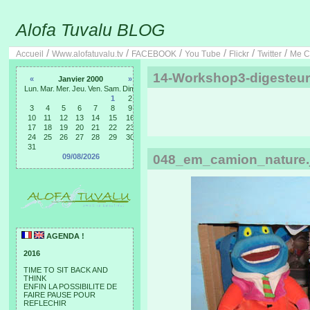
Alofa Tuvalu BLOG
/
/
/
/
/
/
Accueil
Www.alofatuvalu.tv
FACEBOOK
You Tube
Flickr
Twitter
Me C
14-Workshop3-digesteu
«
Janvier 2000
»
Lun.
Mar.
Mer.
Jeu.
Ven.
Sam.
Dim.
1
2
3
4
5
6
7
8
9
10
11
12
13
14
15
16
17
18
19
20
21
22
23
24
25
26
27
28
29
30
31
09/08/2026
048_em_camion_nature.
AGENDA !
2016
TIME TO SIT BACK AND
THINK
ENFIN LA POSSIBILITE DE
FAIRE PAUSE POUR
REFLECHIR