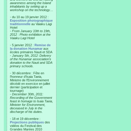
awareness among the Island
inhabitants by setting up a
workshop on the technology…
- du 10 au 19 janvier 2012 :
Exposition photographique
traditionnelle
au Vaiaku Lagi
Hotel
-
From January 10th to 19th,
2012 : Photo exhibition at the
Vaiaku Lagi Hotel
- 5 janvier 2012 :
Remise de
la donation Hunamar
aux
écoles primaires Nauti et SDA
-
January 5th, 2012: Delivery
of the Hunamar association's
donation to the Nauti and SDA
primary schools.
- 30 décembre : Fête en
l'honneur d'Isaia Taeia,
Ministre de l'Environnement
décédé en exercice en juillet
dernier (participation et
tournage)
-
December 30th, 2011:
Recording of the Government
feast in homage to Isaia Taeia,
Minister for Environment,
deceased in July in the
discharge of his duties.
- 18 et 19 décembre :
Projections publiques
des
vidéos du Festival des
Grandes Marées 2010