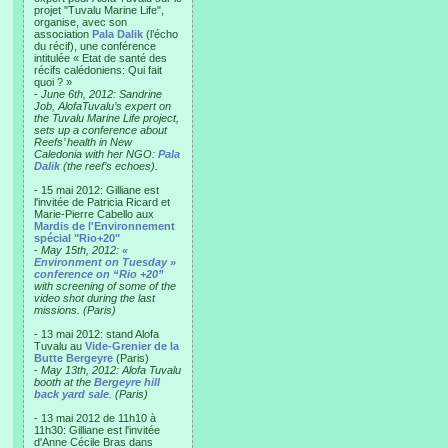
projet "Tuvalu Marine Life",
organise, avec son
association
Pala Dalik
(l’écho
du récif), une conférence
intitulée « Etat de santé des
récifs calédoniens: Qui fait
quoi ? »
-
June 6th, 2012: Sandrine
Job, AlofaTuvalu’s expert on
the Tuvalu Marine Life project,
sets up a conference about
Reefs’ health in New
Caledonia with her NGO:
Pala
Dalik
(the reef’s echoes).
- 15 mai 2012: Gilliane est
l'invitée de Patricia Ricard et
Marie-Pierre Cabello aux
Mardis de l'Environnement
spécial "Rio+20"
-
May 15th, 2012:
«
Environment on Tuesday »
conference on “Rio +20”
with screening of some of the
video shot during the last
missions. (Paris)
- 13 mai 2012: stand Alofa
Tuvalu au
Vide-Grenier de la
Butte Bergeyre
(Paris)
-
May 13th, 2012: Alofa Tuvalu
booth at the
Bergeyre hill
back yard sale
. (Paris)
- 13 mai 2012 de 11h10 à
11h30: Gilliane est l'invitée
d'Anne Cécile Bras dans