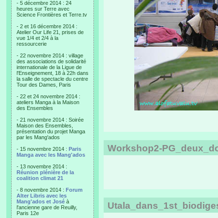
- 5 décembre 2014 : 24
heures sur Terre avec
Science Frontières et Terre.tv
- 2 et 16 décembre 2014 :
Atelier Our Life 21, prises de
vue 1/4 et 2/4 à la
ressourcerie
- 22 novembre 2014 : village
des associations de solidarité
internationale de la Ligue de
l'Enseignement, 18 à 22h dans
la salle de spectacle du centre
Tour des Dames, Paris
- 22 et 24 novembre 2014 :
ateliers Manga à la Maison
des Ensembles
- 21 novembre 2014 : Soirée
Maison des Ensembles,
présentation du projet Manga
par les Mang'ados
Workshop2-PG_deux_do
- 15 novembre 2014 :
Paris
Manga avec les Mang'ados
- 13 novembre 2014 :
Réunion plénière de la
coalition climat 21
- 8 novembre 2014 :
Forum
Alter Libris avec les
Mang'ados et José
à
Utala_dans_1st_biodiges
l'ancienne gare de Reuilly,
Paris 12e