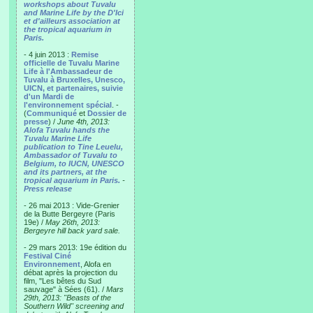
workshops about Tuvalu
and Marine Life by the D'Ici
et d'ailleurs association at
the tropical aquarium in
Paris.
- 4 juin 2013 :
Remise
officielle de Tuvalu Marine
Life à l'Ambassadeur de
Tuvalu à Bruxelles, Unesco,
UICN, et partenaires, suivie
d'un Mardi de
l'environnement spécial
. -
(
Communiqué
et
Dossier de
presse
) /
June 4th, 2013:
Alofa Tuvalu hands the
Tuvalu Marine Life
publication to Tine Leuelu,
Ambassador of Tuvalu to
Belgium, to IUCN, UNESCO
and its partners, at the
tropical aquarium in Paris.
-
Press release
- 26 mai 2013 : Vide-Grenier
de la Butte Bergeyre (Paris
19e) /
May 26th, 2013:
Bergeyre hill back yard sale.
- 29 mars 2013: 19e édition du
Festival Ciné
Environnement
, Alofa en
débat après la projection du
film, "Les bêtes du Sud
sauvage" à Sées (61). /
Mars
29th, 2013: "Beasts of the
Southern Wild" screening and