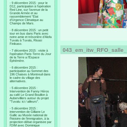
- 9 décembre 2015 : pour le
D12, participation à l’opération
Red Line, sur l’avenue de la
Grande Armée et au
rassemblement “Etat
d’Urgence Climatique au
Champs de Mars.
- 8 décembre 2015 : un petit
tour en bus dans Paris avec
notre amie et trésorière d’Alofa
Tuvalu à Tuvalu, Risasi
Finikaso.
043_em_itw_RFO_salle_d
- 7 décembre 2015 : visite à
l’opération Paris-Terre du Jour
de la Terre a l’Espace
Ephémère.
- 6 décembre 2015 :
participation au Sommet des
196 Chaises à Montreuil dans
le cadre du village des
alternatives.
- 5 décembre 2015 :
Intervention de Fanny Héros
au café Le Grand Bouillon à
Aubervilliers autour du projet
"Tuvalu: ici / ailleurs".
- 5 décembre 2015 :
intervention de Gilliane Le
Gallic au Musée national de
l’histoire de l’immigration, à la
projection-débat organisee par
l’OIM avec Dominique