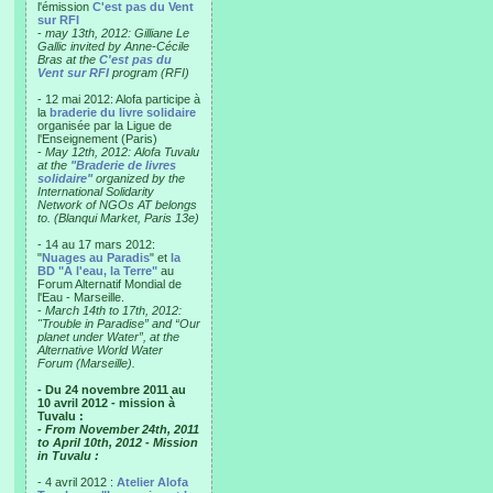
l'émission
C'est pas du Vent
sur RFI
-
may 13th, 2012: Gilliane Le
Gallic invited by Anne-Cécile
Bras at the
C'est pas du
Vent sur RFI
program (RFI)
- 12 mai 2012: Alofa participe à
la
braderie du livre solidaire
organisée par la Ligue de
l'Enseignement (Paris)
-
May 12th, 2012: Alofa Tuvalu
at the
"Braderie de livres
solidaire"
organized by the
International Solidarity
Network of NGOs AT belongs
to. (Blanqui Market, Paris 13e)
- 14 au 17 mars 2012:
"
Nuages au Paradis
" et
la
BD "A l'eau, la Terre"
au
Forum Alternatif Mondial de
l'Eau - Marseille.
-
March 14th to 17th, 2012:
"Trouble in Paradise” and “Our
planet under Water”, at the
Alternative World Water
Forum (Marseille).
- Du 24 novembre 2011 au
10 avril 2012 - mission à
Tuvalu :
- From November 24th, 2011
to April 10th, 2012 - Mission
in Tuvalu :
- 4 avril 2012 :
Atelier Alofa