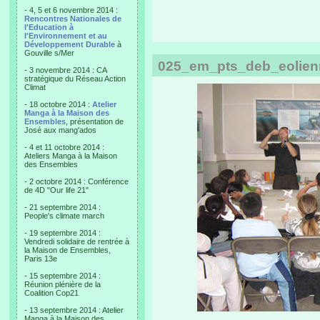
- 4, 5 et 6 novembre 2014 :
Rencontres Nationales de
l'Education à
l'Environnement et au
Développement Durable
à
Gouville s/Mer
025_em_pts_deb_eolien
- 3 novembre 2014 : CA
stratégique du Réseau Action
Climat
- 18 octobre 2014 :
Atelier
Manga à la Maison des
Ensembles
, présentation de
José aux mang'ados
- 4 et 11 octobre 2014 :
Ateliers Manga à la Maison
des Ensembles
- 2 octobre 2014 : Conférence
de 4D "Our life 21"
- 21 septembre 2014 :
People's climate march
- 19 septembre 2014 :
Vendredi solidaire de rentrée à
la Maison de Ensembles,
Paris 13e
- 15 septembre 2014 :
Réunion plénière de la
Coalition Cop21
- 13 septembre 2014 : Atelier
Manga à la Maison des