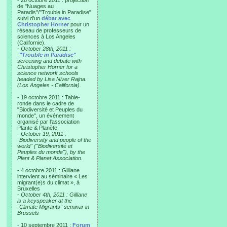
- 28 octobre 2011 : projection
de "Nuages au
Paradis"/"Trouble in Paradise"
suivi d'un
débat avec
Christopher Horner
pour un
réseau de professeurs de
sciences à Los Angeles
(Californie).
-
October 28th, 2011 :
"
"Trouble in Paradise"
screening and debate with
Christopher Horner for a
science network schools
headed by Lisa Niver Rajna.
(Los Angeles - California).
- 19 octobre 2011 : Table-
ronde dans le cadre de
"Biodiversité et Peuples du
monde", un événement
organisé par l'association
Plante & Planète.
-
October 19, 2011 :
"Biodiversity and people of the
world" ("Biodiversité et
Peuples du monde"), by the
Plant & Planet Association.
- 4 octobre 2011 : Gilliane
intervient au séminaire « Les
migrant(e)s du climat », à
Bruxelles
-
October 4th, 2011 : Gilliane
is a keyspeaker at the
"Climate Migrants" seminar in
Brussels
- 10 septembre 2011 :
Forum