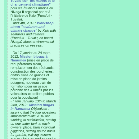
Tuvalu sur "les marins et le
changement climatique"
pour les étudiants marins du
Nivaga II organisé par et à
l'initiative de Kaio (Funafuti -
Tuvalu).
-
April 4th, 2012 :
Workshop
about "seafarers and
climate change"
by Kaio with
seafarers and trainees
(Funafuti – Tuvalu, on board
Nivaga) about environmental
practices on vessels.
- Du 17 janvier au 24 mars
2012:
Mission biogaz à
Nanumea
(mise en place de
récupérateurs d'eau,
remplacement des réchauds,
construction des porcheries,
distributions de graines et
mise en place de jardins
potagers, nouveau train de
formation pour un usage
pérenne des 4 unités par les
volontaires et ateliers publics
pour la population)
-
From January 13th to March
24th, 2012 :
Mission biogas
in Nanumea
Objectives :
insuring that the four digesters
implemented late 2010 are
working to satisfaction, setting
up one water tank at each
owners' place, build individual
piggeries, setting up the basis
for garden, training owners
and workers as well as raising