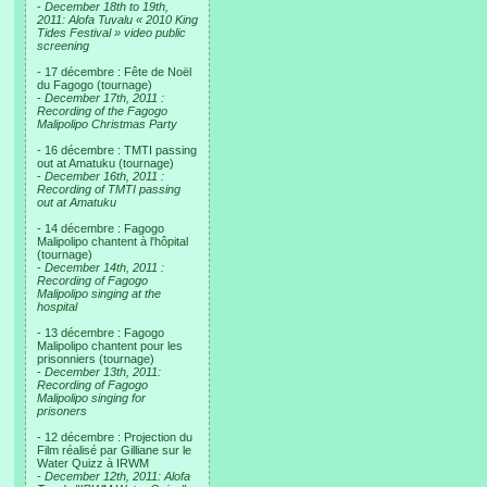
-
December 18th to 19th,
2011: Alofa Tuvalu « 2010 King
Tides Festival » video public
screening
- 17 décembre : Fête de Noël
du Fagogo (tournage)
-
December 17th, 2011 :
Recording of the Fagogo
Malipolipo Christmas Party
- 16 décembre : TMTI passing
out at Amatuku (tournage)
-
December 16th, 2011 :
Recording of TMTI passing
out at Amatuku
- 14 décembre : Fagogo
Malipolipo chantent à l'hôpital
(tournage)
-
December 14th, 2011 :
Recording of Fagogo
Malipolipo singing at the
hospital
- 13 décembre : Fagogo
Malipolipo chantent pour les
prisonniers (tournage)
-
December 13th, 2011:
Recording of Fagogo
Malipolipo singing for
prisoners
- 12 décembre : Projection du
Film réalisé par Gilliane sur le
Water Quizz à IRWM
-
December 12th, 2011: Alofa