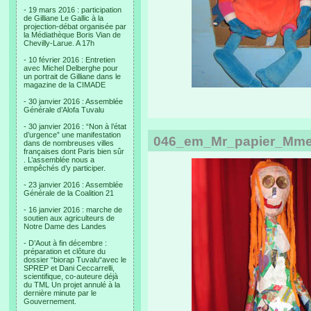
- 19 mars 2016 : participation
de Gilliane Le Gallic à la
projection-débat organisée par
la Médiathèque Boris Vian de
Chevilly-Larue. A 17h
- 10 février 2016 : Entretien
avec Michel Delberghe pour
un portrait de Gilliane dans le
magazine de la CIMADE
- 30 janvier 2016 : Assemblée
Générale d’Alofa Tuvalu
- 30 janvier 2016 : “Non à l’état
d’urgence” une manifestation
046_em_Mr_papier_Mme_
dans de nombreuses villes
françaises dont Paris bien sûr
. L’assemblée nous a
empêchés d’y participer.
- 23 janvier 2016 : Assemblée
Générale de la Coalition 21
- 16 janvier 2016 : marche de
soutien aux agriculteurs de
Notre Dame des Landes
- D’Aout à fin décembre :
préparation et clôture du
dossier “biorap Tuvalu“avec le
SPREP et Dani Ceccarrelli,
scientifique, co-auteure déjà
du TML Un projet annulé à la
dernière minute par le
Gouvernement.