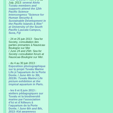
July, 2013:
several Alofa
Tuvalu members and
supports attend the 12th
Pacific Science
Intercongress "Science for
Human Security &
Sustainable Development in
the Pacific Islands & Rim"
at University of the South
Pacific Laucala Campus,
Suva, Fiji
- 24 et 25 juin 2013 : Sea for
Society, consultation des
parties prenantes à Nausicaa-
Boulogne sur Mer
/
June 24 and 25th: Sea for
Society consultation forum at
Nausicaa-Boulogne sur Mer.
- du 4 au 30 juin 2013 :
Exposition photographique
sur le projet Tuvalu Marine
Life à l'aquarium de la Porte
Dorée. /
June 4th to 30t,
2013h: Tuvalu Marine Life
picture exhibition at the
tropical aquarium in Paris.
- les 6 et 8 juin 2013 :
ateliers pédagogiques sur
Tuvalu et la biodiversité
marine par l'association
d'Ici et d'Ailleurs à
l'aquarium de la Porte
Dorée. /
June 6th and 8th,
2013: Kid awareness