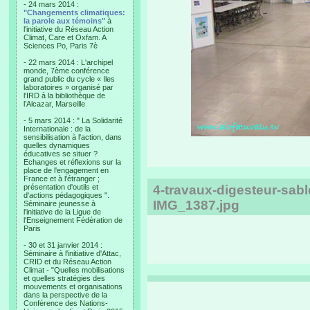
- 24 mars 2014 :
"Changements climatiques:
la parole aux témoins"
à
l'initiative du Réseau Action
Climat, Care et Oxfam. A
Sciences Po, Paris 7è
- 22 mars 2014 : L'archipel
monde, 7ème conférence
grand public du cycle « Iles
laboratoires » organisé par
l'IRD à la bibliothèque de
l’Alcazar, Marseille
- 5 mars 2014 : " La Solidarité
Internationale : de la
sensibilisation à l'action, dans
quelles dynamiques
éducatives se situer ?
Echanges et réflexions sur la
place de l'engagement en
France et à l'étranger ;
présentation d'outils et
4-travaux-digesteur-sa
d'actions pédagogiques ".
IMG_1387.jpg
Séminaire jeunesse à
l'initiative de la Ligue de
l'Enseignement Fédération de
Paris
- 30 et 31 janvier 2014 :
Séminaire à l'initiative d'Attac,
CRID et du Réseau Action
Climat - "Quelles mobilisations
et quelles stratégies des
mouvements et organisations
dans la perspective de la
Conférence des Nations-