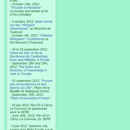
d'Yeu.
- October 19th, 2012:
"
Trouble in Paradise
"
screening and debate at Ile
d'Yeu (Vendée)
- 4 octobre 2012:
table-ronde
sur les "réfugiés
climatiques"
au Muséum de
Toulouse
-
October 4th, 2012:
“Climate
Refugees” Conference
at
the Museum (Toulouse)
- 18 et 19 septembre 2012:
Visite du Duc et de la
Duchesse de Cambridge,
Kate and William, à Tuvalu
-
September 18th and 19th,
2012:
The Duke and
Dutches of Cambridge's
visit to Tuvalu
- 15 septembre 2012:
"Forum
des Associations et des
Sports du 19e"
, Place de la
Bataille de Stalingrad (Paris)
-
September 15th, 2012:
"Paris Association Forum"
- 20 juin 2012: Rio+20 à Clichy
La Garenne en partenariat
avec la SERE
-
June 20th, 2012: Rio+20 in
Clichy La Garenne, by SERE
- 6 juin 2012: Sandrine Job,
expert pour Alofa Tuvalu sur le