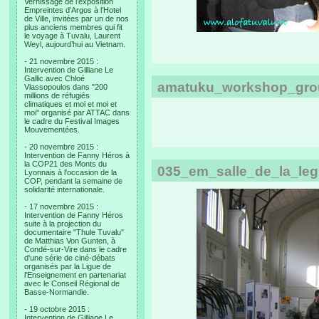
Vernissage de l’exposition
Empreintes d’Argos à l’Hotel
de Ville, invitées par un de nos
plus anciens membres qui fit
le voyage à Tuvalu, Laurent
Weyl, aujourd’hui au Vietnam.
- 21 novembre 2015 :
Intervention de Gilliane Le
Gallic avec Chloé
amatuku_workshop_gro
Vlassopoulos dans "200
millions de réfugiés
climatiques et moi et moi et
moi" organisé par ATTAC dans
le cadre du Festival Images
Mouvementées.
- 20 novembre 2015 :
Intervention de Fanny Héros à
la COP21 des Monts du
035_em_salle_de_la_leg
Lyonnais à l'occasion de la
COP, pendant la semaine de
solidarité internationale.
- 17 novembre 2015 :
Intervention de Fanny Héros
suite à la projection du
documentaire "Thule Tuvalu"
de Matthias Von Gunten, à
Condé-sur-Vire dans le cadre
d'une série de ciné-débats
organisés par la Ligue de
l'Enseignement en partenariat
avec le Conseil Régional de
Basse-Normandie.
- 19 octobre 2015 :
Intervention de Gilliane Le