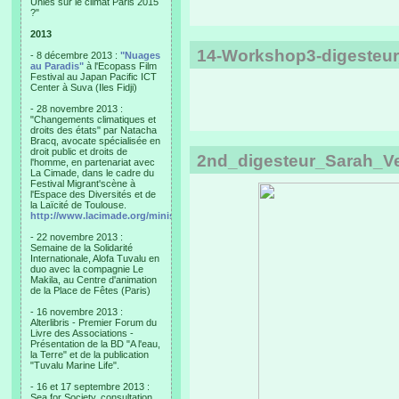
Unies sur le climat Paris 2015
?"
2013
14-Workshop3-digesteu
- 8 décembre 2013 :
"Nuages
au Paradis"
à l'Ecopass Film
Festival au Japan Pacific ICT
Center à Suva (Iles Fidji)
- 28 novembre 2013 :
"Changements climatiques et
droits des états" par Natacha
Bracq, avocate spécialisée en
droit public et droits de
2nd_digesteur_Sarah_Vet
l'homme, en partenariat avec
La Cimade, dans le cadre du
Festival Migrant'scène à
l'Espace des Diversités et de
la Laïcité de Toulouse.
http://www.lacimade.org/minisites/migrantscene
- 22 novembre 2013 :
Semaine de la Solidarité
Internationale, Alofa Tuvalu en
duo avec la compagnie Le
Makila, au Centre d'animation
de la Place de Fêtes (Paris)
- 16 novembre 2013 :
Alterlibris - Premier Forum du
Livre des Associations -
Présentation de la BD "A l'eau,
la Terre" et de la publication
"Tuvalu Marine Life".
- 16 et 17 septembre 2013 :
Sea for Society, consultation