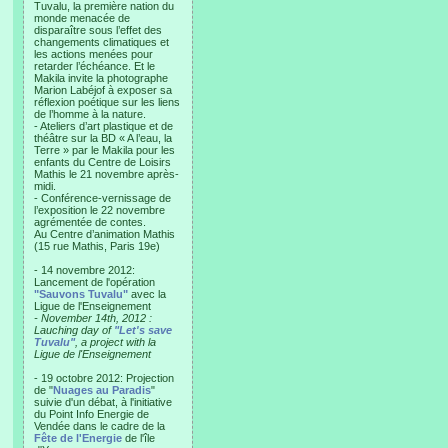
Tuvalu, la première nation du
monde menacée de
disparaître sous l’effet des
changements climatiques et
les actions menées pour
retarder l’échéance. Et le
Makila invite la photographe
Marion Labéjof à exposer sa
réflexion poétique sur les liens
de l’homme à la nature.
- Ateliers d’art plastique et de
théâtre sur la BD « A l’eau, la
Terre » par le Makila pour les
enfants du Centre de Loisirs
Mathis le 21 novembre après-
midi.
- Conférence-vernissage de
l’exposition le 22 novembre
agrémentée de contes.
Au Centre d’animation Mathis
(15 rue Mathis, Paris 19e)
- 14 novembre 2012:
Lancement de l'opération
"Sauvons Tuvalu"
avec la
Ligue de l'Enseignement
- November 14th, 2012 :
Lauching day of
"Let's save
Tuvalu"
, a project with la
Ligue de l'Enseignement
- 19 octobre 2012: Projection
de "
Nuages au Paradis
"
suivie d'un débat, à l'initiative
du Point Info Energie de
Vendée dans le cadre de la
Fête de l'Energie
de l'île