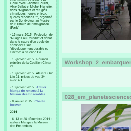
Gallic avec Christel Cournil,
Alice Baillat et Michel Hignette,
dans "Migrants et réfugiés
climatiques : quels enjeux,
quelles réponses ?", organisé
par le Bondyblog, au Musée
de l'Histoire de l'immigration
(Paris)
- 13 mars 2015 : Projection de
"Nuages au Paradis" et débat
dans le cadre d'un cycle de
séminaires sur
"développement durable et
cinéma" à Science Po.
- 15 janvier 2015 : Réunion
Workshop_2_embarquem
plénière de la Coalition Climat
21
- 13 janvier 2015 : Ateliers Our
Life 21, prises de vue 3/4
avec 4D
- 10 janvier 2015 :
Atelier
Manga de rentrée à la
Maison des Ensembles
028_em_planetesciences_
- 8 janvier 2015 :
Charlie
forever
2014
- 6, 13 et 20 décembre 2014 :
ateliers Manga à la Maison
des Ensembles