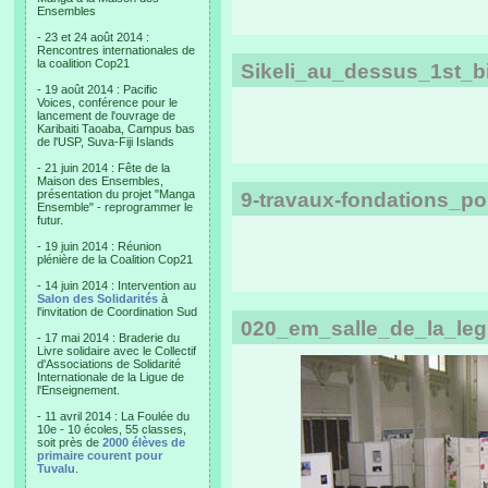
Ensembles
- 23 et 24 août 2014 :
Rencontres internationales de
la coalition Cop21
Sikeli_au_dessus_1st_bi
- 19 août 2014 : Pacific
Voices, conférence pour le
lancement de l'ouvrage de
Karibaiti Taoaba, Campus bas
de l'USP, Suva-Fiji Islands
- 21 juin 2014 : Fête de la
Maison des Ensembles,
présentation du projet "Manga
9-travaux-fondations_po
Ensemble" - reprogrammer le
futur.
- 19 juin 2014 : Réunion
plénière de la Coalition Cop21
- 14 juin 2014 : Intervention au
Salon des Solidarités
à
l'invitation de Coordination Sud
020_em_salle_de_la_leg
- 17 mai 2014 : Braderie du
Livre solidaire avec le Collectif
d'Associations de Solidarité
Internationale de la Ligue de
l'Enseignement.
- 11 avril 2014 : La Foulée du
10e - 10 écoles, 55 classes,
soit près de
2000 élèves de
primaire courent pour
Tuvalu
.