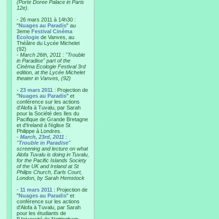
(Porte Doree Palace in Paris
12e).
- 26 mars 2011 à 14h30 :
"
Nuages au Paradis
" au
3eme
Festival Cinéma
Ecologie
de Vanves, au
Théâtre du Lycée Michelet
(92)
-
March 26th, 2011 : "Trouble
in Paradise" part of the
Cinéma Ecologie Festival 3rd
edition, at the Lycée Michelet
theater in Vanves, (92)
-
23 mars 2011
: Projection de
"
Nuages au Paradis
" et
conférence sur les actions
d'Alofa à Tuvalu, par Sarah
pour la Société des Iles du
Pacifique de Grande Bretagne
et d'Ireland à l'église St
Philippe à Londres.
-
March, 23rd, 2011
:
"
Trouble in Paradise
"
screening and lecture on what
Alofa Tuvalu is doing in Tuvalu,
for the Pacific Islands Society
of the UK and Ireland at St
Philips Church, Earls Court,
London, by Sarah Hemstock
-
11 mars 2011
: Projection de
"
Nuages au Paradis
" et
conférence sur les actions
d'Alofa à Tuvalu, par Sarah
pour les étudiants de