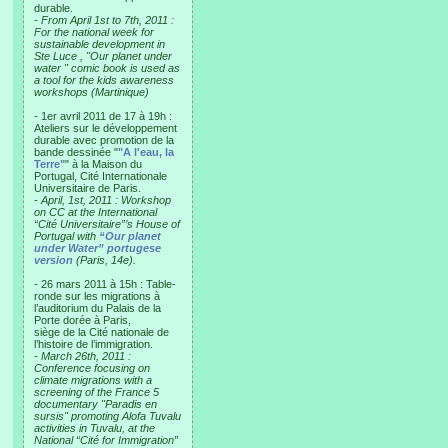
durable.
-
From April 1st to 7th, 2011 :
For the national week for
sustainable development in
Ste Luce , "Our planet under
water " comic book is used as
a tool for the kids awareness
workshops (Martinique)
- 1er avril 2011 de 17 à 19h :
Ateliers sur le développement
durable avec promotion de la
bande dessinée "
"A l'eau, la
Terre"
" à la Maison du
Portugal, Cité Internationale
Universitaire de Paris.
-
April, 1st, 2011 : Workshop
on CC at the International
“Cité Universitaire”’s House of
Portugal with
“Our planet
under Water” portugese
version
(Paris, 14e).
- 26 mars 2011 à 15h : Table-
ronde sur les migrations à
l’auditorium du Palais de la
Porte dorée à Paris,
siège de la Cité nationale de
l’histoire de l’immigration.
-
March 26th, 2011 :
Conference focusing on
climate migrations with a
screening of the France 5
documentary "Paradis en
sursis" promoting Alofa Tuvalu
activities in Tuvalu, at the
National “Cité for Immigration”