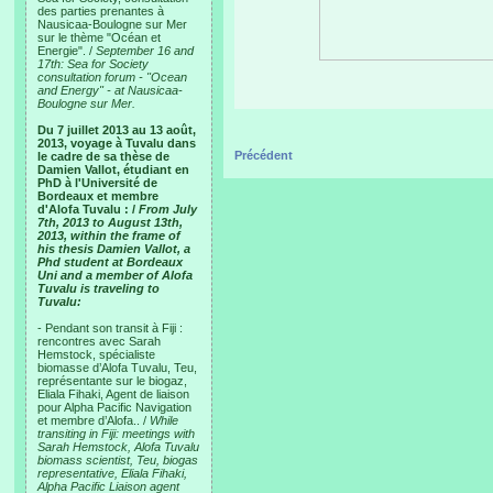
des parties prenantes à
Nausicaa-Boulogne sur Mer
sur le thème "Océan et
Energie". /
September 16 and
17th: Sea for Society
consultation forum - "Ocean
and Energy" - at Nausicaa-
Boulogne sur Mer.
Du 7 juillet 2013 au 13 août,
2013, voyage à Tuvalu dans
Précédent
le cadre de sa thèse de
Damien Vallot, étudiant en
PhD à l'Université de
Bordeaux et membre
d'Alofa Tuvalu : /
From July
7th, 2013 to August 13th,
2013, within the frame of
his thesis Damien Vallot, a
Phd student at Bordeaux
Uni and a member of Alofa
Tuvalu is traveling to
Tuvalu:
- Pendant son transit à Fiji :
rencontres avec Sarah
Hemstock, spécialiste
biomasse d’Alofa Tuvalu, Teu,
représentante sur le biogaz,
Eliala Fihaki, Agent de liaison
pour Alpha Pacific Navigation
et membre d’Alofa.. /
While
transiting in Fiji: meetings with
Sarah Hemstock, Alofa Tuvalu
biomass scientist, Teu, biogas
representative, Eliala Fihaki,
Alpha Pacific Liaison agent