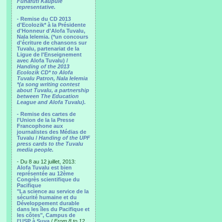
Funafuti Kaupule
representative.
- Remise du CD 2013
d'Ecolozik* à la Présidente
d'Honneur d'Alofa Tuvalu,
Nala Ielemia. (*un concours
d'écriture de chansons sur
Tuvalu, partenariat de la
Ligue de l'Enseignement
avec Alofa Tuvalu) /
Handing of the 2013
Ecolozik CD* to Alofa
Tuvalu Patron, Nala Ielemia
*(a song writing contest
about Tuvalu, a partnership
between The Education
League and Alofa Tuvalu).
- Remise des cartes de
l'Union de la la Presse
Francophone aux
journalistes des Médias de
Tuvalu /
Handing of the UPF
press cards to the Tuvalu
media people.
- Du 8 au 12 juillet, 2013:
Alofa Tuvalu est bien
représentée au 12ème
Congrès scientifique du
Pacifique
"La science au service de la
sécurité humaine et du
Développement durable
dans les îles du Pacifique et
les côtes", Campus de
l'USP à Suva
/
From 8 to 12