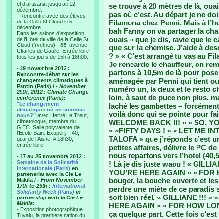
et d’artisanat jusqu’au 12
se trouve à 20 mètres de là, ouai
décembre.
pas où c’est. Au départ je ne doi
- Rencontre avec des élèves
de la Celle St Cloud le 5
Filamona chez Penni. Mais à l’ho
décembre
bah Fanny on va partager la cha
Dans les salons d’exposition
ouais » que je dis, ravie que le c
de l’Hôtel de ville de la Celle St
Cloud (Yvelines) - 8E, avenue
que sur la chemise. J’aide à des
Charles de Gaulle. Entrée libre
? » « C’est arrangé tu vas au Fil
tous les jours de 15h à 18h00.
Je rencarde le chauffeur, on reme
- 29 novembre 2012 :
partons à 10,5m de là pour pose
Rencontre-débat sur les
aménagée par Penni qui tient ou
changements climatiques à
Pantin (Paris) /
- November
numéro un, la deux et le resto c
29th, 2012 : Climate Change
loin, à saut de puce non plus, 
conference (Paris)
:
"Le changement
laché les gambettes – forcément y
climatique: où en sommes-
voilà donc qui se pointe pour fai
nous?"
avec Hervé Le Treut,
climatologue, membre du
WELCOME BACK !!! » « SO, Y
GIEC. Salle polyvalente de
» «FIFTY DAYS ! » « LET ME 
l’Ecole Saint-Exupéry - 40,
TALOFA » que j’réponds c’est u
quai de l’Aisne. A 18h30,
entrée libre.
petites affaires, délivre le PC d
nous repartons vers l’hotel (40,
- 17 au 25 novembre 2012 :
Semaine de la Solidarité
! Là je dis juste waou ! « GILL
Internationale (Paris)
en
YOU’RE HERE AGAIN » « FOR HO
partenariat avec la Cie Le
bouger, la bouche ouverte et les
Makila /
- From November
17th to 25th :
International
perdre une miète de ce paradis s
Solidarity Week (Paris)
in
soit bien réel. « GILLIANE !!!
partnership with la Cie Le
Makila
:
HERE AGAIN » « FOR HOW LONG 
- Exposition photographique :
ça quelque part. Cette fois c’es
Tuvalu, la première nation du