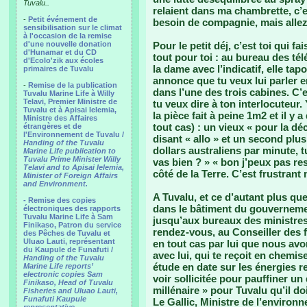
Tuvalu..
relaient dans ma chambrette, c’e
-
Petit événement de
besoin de compagnie, mais allez
sensibilisation sur le climat
à l'occasion de la remise
d'une nouvelle donation
Pour le petit déj, c’est toi qui 
d'Hunamar et du CD
tout pour toi : au bureau des t
d'Ecolo'zik aux écoles
la dame avec l’indicatif, elle ta
primaires de Tuvalu
annonce que tu veux lui parler en
-
Remise de la publication
dans l’une des trois cabines. C’
Tuvalu Marine Life à Willy
Telavi, Premier Ministre de
tu veux dire à ton interlocuteur.
Tuvalu et à Apisai Ielemia,
la pièce fait à peine 1m2 et il y 
Ministre des Affaires
tout cas) : un vieux « pour la 
étrangères et de
l'Environnement de Tuvalu /
disant « allo » et un second plu
Handing of the Tuvalu
dollars australiens par minute, t
Marine Life publication to
Tuvalu Prime Minister Willy
vas bien ? » « bon j’peux pas re
Telavi and to Apisai Ielemia,
côté de la Terre. C’est frustrant m
Minister of Foreign Affairs
and Environment.
A Tuvalu, et ce d’autant plus que
- Remise des copies
dans le bâtiment du gouverneme
électroniques des rapports
Tuvalu Marine Life à Sam
jusqu’aux bureaux des ministres e
Finikaso, Patron du service
rendez-vous, au Conseiller des
des Pêches de Tuvalu et
Uluao Lauti, représentant
en tout cas par lui que nous a
du Kaupule de Funafuti /
avec lui, qui te reçoit en chemis
Handing of the Tuvalu
étude en date sur les énergies r
Marine Life reports’
electronic copies Sam
voir sollicitée pour pauffiner un
Finikaso, Head of Tuvalu
millénaire » pour Tuvalu qu’il do
Fisheries and Uluao Lauti,
Funafuti Kaupule
Le Gallic, Ministre de l’environ