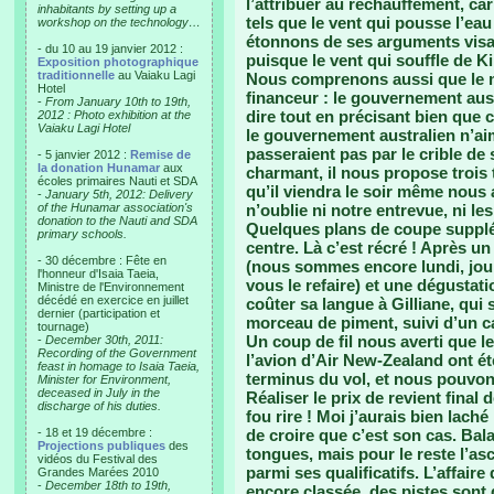
l’attribuer au réchauffement, ca
inhabitants by setting up a
tels que le vent qui pousse l’ea
workshop on the technology…
étonnons de ses arguments visan
- du 10 au 19 janvier 2012 :
puisque le vent qui souffle de Ki
Exposition photographique
traditionnelle
au Vaiaku Lagi
Nous comprenons aussi que le m
Hotel
financeur : le gouvernement aust
-
From January 10th to 19th,
dire tout en précisant bien que c
2012 : Photo exhibition at the
Vaiaku Lagi Hotel
le gouvernement australien n’aim
passeraient pas par le crible d
- 5 janvier 2012 :
Remise de
la donation Hunamar
aux
charmant, il nous propose trois
écoles primaires Nauti et SDA
qu’il viendra le soir même nous 
-
January 5th, 2012: Delivery
of the Hunamar association's
n’oublie ni notre entrevue, ni les 
donation to the Nauti and SDA
Quelques plans de coupe supplé
primary schools.
centre. Là c’est récré ! Après u
- 30 décembre : Fête en
(nous sommes encore lundi, jour 
l'honneur d'Isaia Taeia,
vous le refaire) et une dégustati
Ministre de l'Environnement
décédé en exercice en juillet
coûter sa langue à Gilliane, qui
dernier (participation et
morceau de piment, suivi d’un c
tournage)
Un coup de fil nous averti que 
-
December 30th, 2011:
Recording of the Government
l’avion d’Air New-Zealand ont ét
feast in homage to Isaia Taeia,
terminus du vol, et nous pouvon
Minister for Environment,
deceased in July in the
Réaliser le prix de revient fina
discharge of his duties.
fou rire ! Moi j’aurais bien laché
- 18 et 19 décembre :
de croire que c’est son cas. Bala
Projections publiques
des
tongues, mais pour le reste l’asc
vidéos du Festival des
parmi ses qualificatifs. L’affair
Grandes Marées 2010
-
December 18th to 19th,
encore classée, des pistes sont 