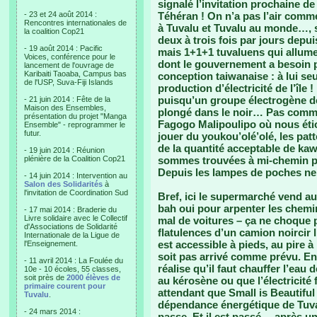
signalé l’invitation prochaine de
- 23 et 24 août 2014 :
Téhéran ! On n’a pas l’air comme
Rencontres internationales de
à Tuvalu et Tuvalu au monde…, s
la coalition Cop21
deux à trois fois par jours depu
- 19 août 2014 : Pacific
mais 1+1+1 tuvaluens qui allume
Voices, conférence pour le
dont le gouvernement a besoin p
lancement de l'ouvrage de
Karibaiti Taoaba, Campus bas
conception taiwanaise : à lui se
de l'USP, Suva-Fiji Islands
production d’électricité de l’île 
puisqu’un groupe électrogène de
- 21 juin 2014 : Fête de la
Maison des Ensembles,
plongé dans le noir… Pas comme 
présentation du projet "Manga
Fagogo Malipoulipo où nous étio
Ensemble" - reprogrammer le
futur.
jouer du youkou’olé’olé, les pa
de la quantité acceptable de ka
- 19 juin 2014 : Réunion
plénière de la Coalition Cop21
sommes trouvées à mi-chemin plo
Depuis les lampes de poches ne
- 14 juin 2014 : Intervention au
Salon des Solidarités
à
l'invitation de Coordination Sud
Bref, ici le supermarché vend aut
bah oui pour arpenter les chemin
- 17 mai 2014 : Braderie du
Livre solidaire avec le Collectif
mal de voitures – ça ne choque 
d'Associations de Solidarité
flatulences d’un camion noircir l’
Internationale de la Ligue de
est accessible à pieds, au pire à
l'Enseignement.
soit pas arrivé comme prévu. En
- 11 avril 2014 : La Foulée du
réalise qu’il faut chauffer l’eau
10e - 10 écoles, 55 classes,
soit près de
2000 élèves de
au kérosène ou que l’électricité 
primaire courent pour
attendant que Small is Beautiful 
Tuvalu
.
dépendance énergétique de Tuval
- 24 mars 2014 :
passe. Et il est passé… après un