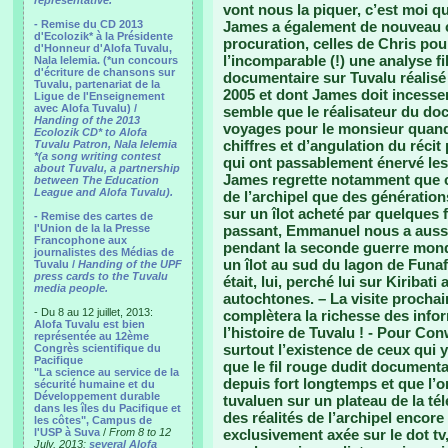
representative.
vont nous la piquer, c’est moi qu
- Remise du CD 2013
James a également de nouveau ci
d'Ecolozik* à la Présidente
procuration, celles de Chris pou
d'Honneur d'Alofa Tuvalu,
l’incomparable (!) une analyse fi
Nala Ielemia. (*un concours
d'écriture de chansons sur
documentaire sur Tuvalu réalisé
Tuvalu, partenariat de la
2005 et dont James doit incesse
Ligue de l'Enseignement
avec Alofa Tuvalu) /
semble que le réalisateur du do
Handing of the 2013
voyages pour le monsieur quand 
Ecolozik CD* to Alofa
chiffres et d’angulation du récit
Tuvalu Patron, Nala Ielemia
*(a song writing contest
qui ont passablement énervé les 
about Tuvalu, a partnership
James regrette notamment que c
between The Education
League and Alofa Tuvalu).
de l’archipel que des génératio
sur un îlot acheté par quelques 
- Remise des cartes de
l'Union de la la Presse
passant, Emmanuel nous a aussi 
Francophone aux
pendant la seconde guerre mondi
journalistes des Médias de
un îlot au sud du lagon de Funaf
Tuvalu /
Handing of the UPF
press cards to the Tuvalu
était, lui, perché lui sur Kiribat
media people.
autochtones. – La visite prochai
- Du 8 au 12 juillet, 2013:
complètera la richesse des info
Alofa Tuvalu est bien
l’histoire de Tuvalu ! - Pour C
représentée au 12ème
surtout l’existence de ceux qui 
Congrès scientifique du
Pacifique
que le fil rouge dudit documentai
"La science au service de la
depuis fort longtemps et que l’o
sécurité humaine et du
Développement durable
tuvaluen sur un plateau de la té
dans les îles du Pacifique et
des réalités de l’archipel encore 
les côtes", Campus de
l'USP à Suva
/
From 8 to 12
exclusivement axée sur le dot tv, 
July, 2013:
several Alofa