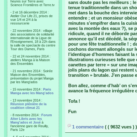
heures sur Terre avec
sans doute pas les meilleurs ; l
Science Frontières et Terre.tv
tenue traditionnelle dans un sho
met dans la bouche des interwiev
- 2 et 16 décembre 2014 :
Atelier Our Life 21, prises de
entendre ; et un monsieur obèse 
vue 1/4 et 2/4 à la
minutes s’empifrer dans la cuisi
ressourcerie
avec la montée des eaux ?), se
- 22 novembre 2014 : village
ridicule, quand il ne déborde pa
des associations de solidarité
internationale de la Ligue de
annonce qu’il est décédé, la séq
l'Enseignement, 18 à 22h dans
pour une fête traditionnelle ! ; 
la salle de spectacle du centre
cochons dormant allongés sur le
Tour des Dames, Paris
l’identique d’hommes faisant la 
- 22 et 24 novembre 2014 :
illustrations curieuses telle que
ateliers Manga à la Maison
des Ensembles
canettes par terre » sur une im
jolis plans du lagon qui restent
- 21 novembre 2014 : Soirée
transition » brutale. J’en passe
Maison des Ensembles,
présentation du projet Manga
par les Mang'ados
Bon allez, comme d’hab’ on s’en
- 15 novembre 2014 :
Paris
avance la fréquence irrégulière 
Manga avec les Mang'ados
- 13 novembre 2014 :
Tofa !
Réunion plénière de la
coalition climat 21
Fun
- 8 novembre 2014 :
Forum
Alter Libris avec les
Mang'ados et José
à
l'ancienne gare de Reuilly,
1 commentaire
( ( 9632 vues ) )
Paris 12e