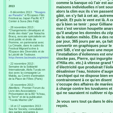
?"
comme la banque où l’air est aus
2013
maisons individuelles n’ont sou
alors la clim eux ils s’en passe
- 8 décembre 2013 :
"Nuages
gâté, on s’y fait à cet air, autr
au Paradis"
à l'Ecopass Film
Festival au Japan Pacific ICT
d’août. Et puis le vent est là. A 
Center à Suva (Iles Fidji)
qu’à bien se tenir : pour Gillian
- 28 novembre 2013 :
moi c’est version houpette anar
"Changements climatiques et
qu’il analyse les données du zép
droits des états" par Natacha
Bracq, avocate spécialisée en
de la station météo. Elle a des r
droit public et droits de
par jour, 365 jours par an, ça fai
l'homme, en partenariat avec
convertir en graphiques pour le 
La Cimade, dans le cadre du
Festival Migrant'scène à
ami SiB, c’est qu’avec une moyen
l'Espace des Diversités et de
l’installation d’éoliennes est en
la Laïcité de Toulouse.
http://www.lacimade.org/minisites/migrantscene
stocke pas, Pierre, qui ingurgi
d’Hilia etc. etc.) à vitesse grand
- 22 novembre 2013 :
d’électricité que produirait l’éo
Semaine de la Solidarité
Internationale, Alofa Tuvalu en
désaliniser l’eau, histoire d’au
duo avec la compagnie Le
l’archipel qui ne dispose bien 
Makila, au Centre d'animation
de la Place de Fêtes (Paris)
contrairement à ce qu’en disent l
s’occupe des affaires de marées) 
- 16 novembre 2013 :
Alterlibris - Premier Forum du
à charge contre les tuvaluens et
Livre des Associations -
qui ne sauraient ni cultiver ni 
Présentation de la BD "A l'eau,
la Terre" et de la publication
"Tuvalu Marine Life".
Je vous sers tout ça dans le dé
reçois.
- 16 et 17 septembre 2013 :
Sea for Society, consultation
des parties prenantes à