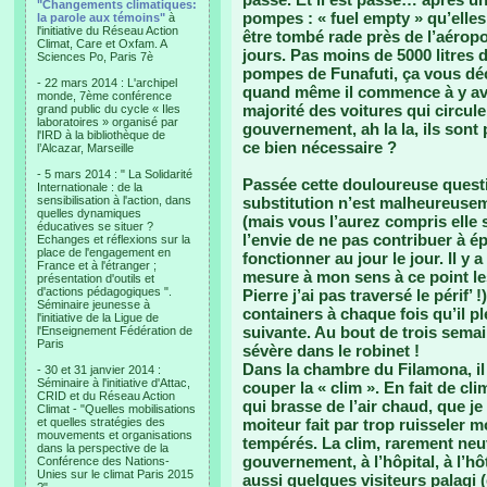
"Changements climatiques:
pompes : « fuel empty » qu’elles
la parole aux témoins"
à
l'initiative du Réseau Action
être tombé rade près de l’aéropo
Climat, Care et Oxfam. A
jours. Pas moins de 5000 litres 
Sciences Po, Paris 7è
pompes de Funafuti, ça vous déc
- 22 mars 2014 : L'archipel
quand même il commence à y avoir
monde, 7ème conférence
majorité des voitures qui circule
grand public du cycle « Iles
laboratoires » organisé par
gouvernement, ah la la, ils sont
l'IRD à la bibliothèque de
ce bien nécessaire ?
l’Alcazar, Marseille
- 5 mars 2014 : " La Solidarité
Passée cette douloureuse questi
Internationale : de la
sensibilisation à l'action, dans
substitution n’est malheureuseme
quelles dynamiques
(mais vous l’aurez compris elle 
éducatives se situer ?
l’envie de ne pas contribuer à ép
Echanges et réflexions sur la
place de l'engagement en
fonctionner au jour le jour. Il y
France et à l'étranger ;
mesure à mon sens à ce point le
présentation d'outils et
d'actions pédagogiques ".
Pierre j’ai pas traversé le périf’
Séminaire jeunesse à
containers à chaque fois qu’il p
l'initiative de la Ligue de
suivante. Au bout de trois sema
l'Enseignement Fédération de
Paris
sévère dans le robinet !
Dans la chambre du Filamona, il 
- 30 et 31 janvier 2014 :
Séminaire à l'initiative d'Attac,
couper la « clim ». En fait de cli
CRID et du Réseau Action
qui brasse de l’air chaud, que j
Climat - "Quelles mobilisations
et quelles stratégies des
moiteur fait par trop ruisseler 
mouvements et organisations
tempérés. La clim, rarement neu
dans la perspective de la
gouvernement, à l’hôpital, à l’hô
Conférence des Nations-
Unies sur le climat Paris 2015
aussi quelques visiteurs palagi 