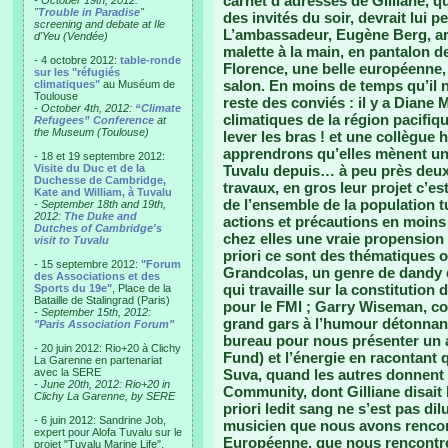
carnet d’adresses de Gilliane, q
- October 19th, 2012:
"
Trouble in Paradise
"
des invités du soir, devrait lui 
screening and debate at Ile
L’ambassadeur, Eugène Berg, arr
d'Yeu (Vendée)
malette à la main, en pantalon d
- 4 octobre 2012:
table-ronde
Florence, une belle européenne, 
sur les "réfugiés
salon. En moins de temps qu’il ne
climatiques"
au Muséum de
Toulouse
reste des conviés : il y a Dian
-
October 4th, 2012:
“Climate
climatiques de la région pacifiq
Refugees” Conference
at
the Museum (Toulouse)
lever les bras ! et une collègue 
apprendrons qu’elles mènent une 
- 18 et 19 septembre 2012:
Visite du Duc et de la
Tuvalu depuis… à peu près deux 
Duchesse de Cambridge,
travaux, en gros leur projet c’es
Kate and William, à Tuvalu
de l’ensemble de la population 
-
September 18th and 19th,
2012:
The Duke and
actions et précautions en moins (f
Dutches of Cambridge's
chez elles une vraie propension 
visit to Tuvalu
priori ce sont des thématiques o
- 15 septembre 2012:
"Forum
Grandcolas, un genre de dandy du
des Associations et des
qui travaille sur la constitution
Sports du 19e"
, Place de la
Bataille de Stalingrad (Paris)
pour le FMI ; Garry Wiseman, c
-
September 15th, 2012:
grand gars à l’humour détonnan
"Paris Association Forum"
bureau pour nous présenter un 
- 20 juin 2012: Rio+20 à Clichy
Fund) et l’énergie en racontant q
La Garenne en partenariat
avec la SERE
Suva, quand les autres donnent 
-
June 20th, 2012: Rio+20 in
Community, dont Gilliane disait l
Clichy La Garenne, by SERE
priori ledit sang ne s’est pas dilu
- 6 juin 2012: Sandrine Job,
musicien que nous avons rencontr
expert pour Alofa Tuvalu sur le
Européenne, que nous rencontre
projet "Tuvalu Marine Life",