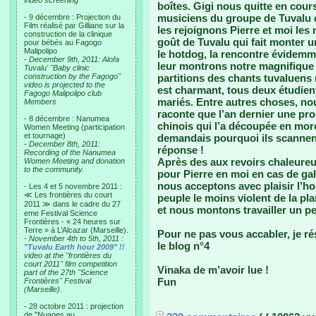
video screening
boîtes. Gigi nous quitte en cour
musiciens du groupe de Tuvalu e
- 9 décembre : Projection du
Film réalisé par Gilliane sur la
les rejoignons Pierre et moi le
construction de la clinique
goût de Tuvalu qui fait monter un
pour bébés au Fagogo
Malipolipo
le hotdog, la rencontre évidem
-
December 9th, 2011: Alofa
leur montrons notre magnifique
Tuvalu' "Baby clinic
construction by the Fagogo"
partitions des chants tuvaluens
video is projected to the
est charmant, tous deux étudient 
Fagogo Malipolipo club
mariés. Entre autres choses, nou
Members
raconte que l’an dernier une pr
- 8 décembre : Nanumea
chinois qui l’a découpée en mor
Women Meeting (participation
et tournage)
demandais pourquoi ils scannent 
-
December 8th, 2011:
réponse !
Recording of the Nanumea
Après des aux revoirs chaleureu
Women Meeting and donation
to the community.
pour Pierre en moi en cas de galèr
nous acceptons avec plaisir l’ho
- Les 4 et 5 novembre 2011 :
≪ Les frontières du court
peuple le moins violent de la pla
2011 ≫ dans le cadre du 27
et nous montons travailler un p
eme Festival Science
Frontières - « 24 heures sur
Terre » à L’Alcazar (Marseille).
Pour ne pas vous accabler, je r
-
November 4th to 5th, 2011 :
le blog n°4
"Tuvalu Earth hour 2009" !!
video at the "frontières du
court 2011" film competition
Vinaka de m’avoir lue !
part of the 27th "Science
Fun
Frontières" Festival
(Marseille).
- 28 octobre 2011 : projection
de "Nuages au