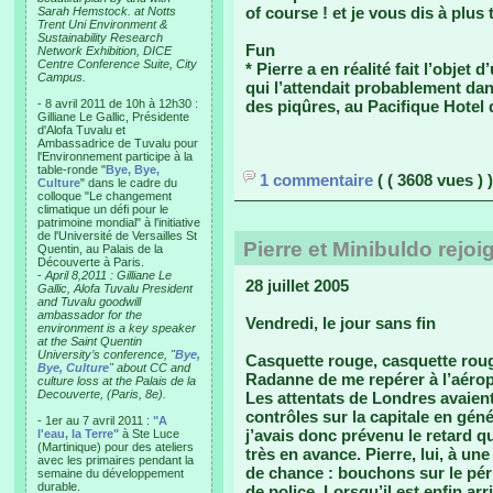
of course ! et je vous dis à plus 
Sarah Hemstock. at Notts
Trent Uni Environment &
Sustainability Research
Fun
Network Exhibition, DICE
Centre Conference Suite, City
* Pierre a en réalité fait l’objet
Campus.
qui l’attendait probablement dan
- 8 avril 2011 de 10h à 12h30 :
des piqûres, au Pacifique Hotel 
Gilliane Le Gallic, Présidente
d'Alofa Tuvalu et
Ambassadrice de Tuvalu pour
l'Environnement participe à la
table-ronde "
Bye, Bye,
1 commentaire
( ( 3608 vues ) )
Culture
" dans le cadre du
colloque "Le changement
climatique un défi pour le
patrimoine mondial" à l'initiative
de l'Université de Versailles St
Pierre et Minibuldo rejoi
Quentin, au Palais de la
Découverte à Paris.
-
April 8,2011 : Gilliane Le
28 juillet 2005
Gallic, Alofa Tuvalu President
and Tuvalu goodwill
ambassador for the
Vendredi, le jour sans fin
environment is a key speaker
at the Saint Quentin
University’s conference, "
Bye,
Casquette rouge, casquette rouge
Bye, Culture
" about CC and
Radanne de me repérer à l’aérop
culture loss at the Palais de la
Decouverte, (Paris, 8e).
Les attentats de Londres avaien
contrôles sur la capitale en génér
- 1er au 7 avril 2011 :
"A
j’avais donc prévenu le retard qu
l'eau, la Terre"
à Ste Luce
(Martinique) pour des ateliers
très en avance. Pierre, lui, à une
avec les primaires pendant la
de chance : bouchons sur le pér
semaine du développement
durable.
de police. Lorsqu’il est enfin ar