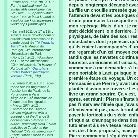
-
From April 1st to 7th, 2011 :
depuis longtemps décampé avec l
For the national week for
sustainable development in
La fille un chouille stressée qu
Ste Luce , "Our planet under
l’attendre devant les boutiques 
water " comic book is used as
droite pour isoler la casquette r
a tool for the kids awareness
workshops (Martinique)
mon repérage. Mais, d’un : je ne 
était décidément loin derrière. J’
- 1er avril 2011 de 17 à 19h :
Ateliers sur le développement
physiques, de faire des sourire
durable avec promotion de la
moustaches dont je pensais qu’il
bande dessinée "
"A l'eau, la
qu’ils étaient accompagnés d’un
Terre"
" à la Maison du
Portugal, Cité Internationale
me regardait d’un œil moyen confi
Universitaire de Paris.
tandis que les navettes continue
-
April, 1st, 2011 : Workshop
on CC at the International
touristes américains et français,
“Cité Universitaire”’s House of
commence à me demander s’il n’a 
Portugal with
“Our planet
under Water” portugese
mon portable à Laet, puisque je 
version
(Paris, 14e).
première étape du voyage. Un co
Persuadée que Pierre y avait une
- 26 mars 2011 à 15h : Table-
ronde sur les migrations à
plantée d’avion me traverse l’e
l’auditorium du Palais de la
livre un grand sourire. Ça y est, 
Porte dorée à Paris,
siège de la Cité nationale de
après, est réuni : Pierre s’instal
l’histoire de l’immigration.
pas l’interview filmée que j’avai
-
March 26th, 2011 :
effectivement pas, mais feront
Conference focusing on
climate migrations with a
payer le torticolis du siècle, enf
screening of the France 5
trinqué au champagne dans des 
documentary "Paradis en
sursis" promoting Alofa Tuvalu
tutoiement à une vitesse record.
activities in Tuvalu, at the
uns des films proposés, mais je n
National “Cité for Immigration”
(Porte Doree Palace in Paris
Pierre commentait régulièrement 