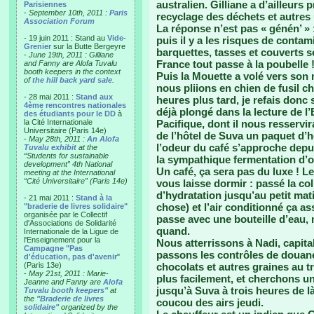
australien. Gilliane a d’ailleurs
Parisiennes
-
September 10th, 2011 :
Paris
recyclage des déchets et autres 
Association Forum
La réponse n’est pas « génén’ » 
- 19 juin 2011 : Stand au
Vide-
puis il y a les risques de contam
Grenier
sur la Butte Bergeyre
barquettes, tasses et couverts so
-
June 19th, 2011 : Gilliane
France tout passe à la poubelle 
and Fanny are Alofa Tuvalu
booth keepers in the context
Puis la Mouette a volé vers son n
of
the hill back yard sale
.
nous pliions en chien de fusil c
- 28 mai 2011 :
Stand aux
heures plus tard, je refais donc s
4ème rencontres nationales
déjà plongé dans la lecture de l
des étudiants pour le DD
à
la Cité Internationale
Pacifique, dont il nous resservi
Universitaire (Paris 14e)
de l’hôtel de Suva un paquet d’he
-
May 28th, 2011 :
An Alofa
l’odeur du café s’approche depui
Tuvalu exhibit
at the
“Students for sustainable
la sympathique fermentation d’orte
development” 4th National
Un café, ça sera pas du luxe ! Le
meeting at the International
“Cité Universitaire” (Paris 14e)
vous laisse dormir : passé la co
d’hydratation jusqu’au petit mati
- 21 mai 2011 :
Stand à la
chose) et l’air conditionné ça a
"braderie de livres solidaire"
organisée par le Collectif
passe avec une bouteille d’eau,
d'Associations de Solidarité
quand.
Internationale de la Ligue de
l'Enseignement pour la
Nous atterrissons à Nadi, capita
Campagne "Pas
passons les contrôles de douane
d'éducation, pas d'avenir
"
(Paris 13e)
chocolats et autres graines au 
-
May 21st, 2011 : Marie-
plus facilement, et cherchons un
Jeanne and Fanny are
Alofa
jusqu’à Suva à trois heures de l
Tuvalu booth keepers"
at
the
"Braderie de livres
coucou des airs jeudi.
solidaire"
organized by the