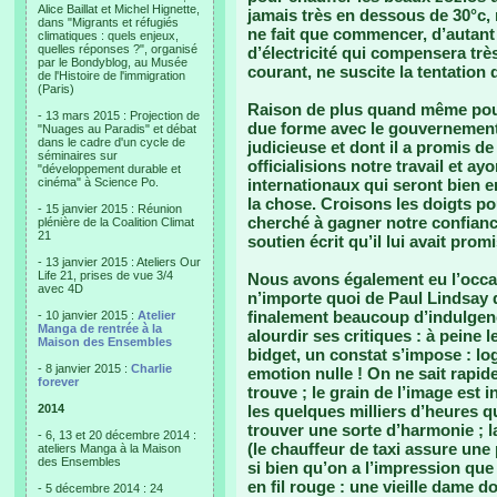
Alice Baillat et Michel Hignette,
jamais très en dessous de 30°c, 
dans "Migrants et réfugiés
ne fait que commencer, d’autant 
climatiques : quels enjeux,
quelles réponses ?", organisé
d’électricité qui compensera trè
par le Bondyblog, au Musée
courant, ne suscite la tentatio
de l'Histoire de l'immigration
(Paris)
Raison de plus quand même pour
- 13 mars 2015 : Projection de
due forme avec le gouvernement
"Nuages au Paradis" et débat
dans le cadre d'un cycle de
judicieuse et dont il a promis d
séminaires sur
officialisions notre travail et 
"développement durable et
cinéma" à Science Po.
internationaux qui seront bien 
la chose. Croisons les doigts p
- 15 janvier 2015 : Réunion
cherché à gagner notre confiance
plénière de la Coalition Climat
21
soutien écrit qu’il lui avait pro
- 13 janvier 2015 : Ateliers Our
Life 21, prises de vue 3/4
Nous avons également eu l’occas
avec 4D
n’importe quoi de Paul Lindsay
finalement beaucoup d’indulgen
- 10 janvier 2015 :
Atelier
Manga de rentrée à la
alourdir ses critiques : à peine 
Maison des Ensembles
bidget, un constat s’impose : log
- 8 janvier 2015 :
Charlie
emotion nulle ! On ne sait rapide
forever
trouve ; le grain de l’image est 
2014
les quelques milliers d’heures qu
trouver une sorte d’harmonie ; l
- 6, 13 et 20 décembre 2014 :
(le chauffeur de taxi assure une 
ateliers Manga à la Maison
des Ensembles
si bien qu’on a l’impression que 
en fil rouge : une vieille dame 
- 5 décembre 2014 : 24