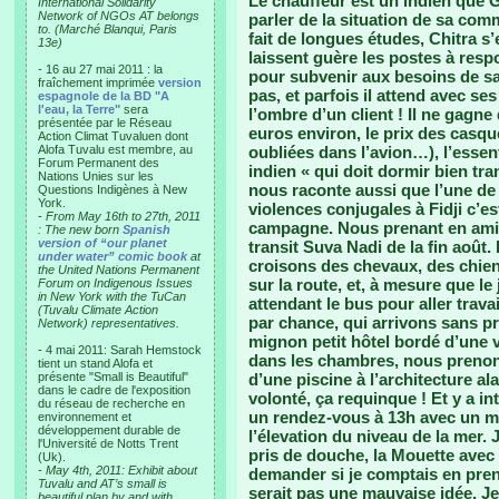
Le chauffeur est un indien que Gi
International Solidarity
Network of NGOs AT belongs
parler de la situation de sa com
to. (Marché Blanqui, Paris
fait de longues études, Chitra s’
13e)
laissent guère les postes à respon
- 16 au 27 mai 2011 : la
pour subvenir aux besoins de sa
fraîchement imprimée
version
pas, et parfois il attend avec se
espagnole de la BD "A
l'eau, la Terre"
sera
l’ombre d’un client ! Il ne gagne
présentée par le Réseau
euros environ, le prix des casq
Action Climat Tuvaluen dont
Alofa Tuvalu est membre, au
oubliées dans l’avion…), l’essen
Forum Permanent des
indien « qui doit dormir bien tran
Nations Unies sur les
nous raconte aussi que l’une de 
Questions Indigènes à New
York.
violences conjugales à Fidji c’e
-
From May 16th to 27th, 2011
campagne. Nous prenant en amit
: The new born
Spanish
version of “our planet
transit Suva Nadi de la fin août.
under water” comic book
at
croisons des chevaux, des chien
the United Nations Permanent
sur la route, et, à mesure que l
Forum on Indigenous Issues
in New York with the TuCan
attendant le bus pour aller trava
(Tuvalu Climate Action
par chance, qui arrivons sans p
Network) representatives.
mignon petit hôtel bordé d’une v
- 4 mai 2011: Sarah Hemstock
dans les chambres, nous prenons
tient un stand Alofa et
présente "Small is Beautiful"
d’une piscine à l’architecture al
dans le cadre de l'exposition
volonté, ça requinque ! Et y a int
du réseau de recherche en
un rendez-vous à 13h avec un m
environnement et
développement durable de
l’élevation du niveau de la mer. J
l'Université de Notts Trent
pris de douche, la Mouette avec 
(Uk).
-
May 4th, 2011: Exhibit about
demander si je comptais en pre
Tuvalu and AT’s small is
serait pas une mauvaise idée. Je
beautiful plan by and with