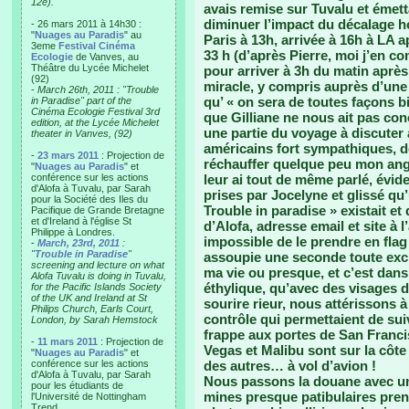
12e).
avais remise sur Tuvalu et émett
diminuer l’impact du décalage h
- 26 mars 2011 à 14h30 :
"
Nuages au Paradis
" au
Paris à 13h, arrivée à 16h à LA a
3eme
Festival Cinéma
33 h (d’après Pierre, moi j’en c
Ecologie
de Vanves, au
Théâtre du Lycée Michelet
pour arriver à 3h du matin après
(92)
miracle, y compris auprès d’une 
-
March 26th, 2011 : "Trouble
qu’ « on sera de toutes façons bi
in Paradise" part of the
Cinéma Ecologie Festival 3rd
que Gilliane ne nous ait pas co
edition, at the Lycée Michelet
une partie du voyage à discuter 
theater in Vanves, (92)
américains fort sympathiques, d
-
23 mars 2011
: Projection de
réchauffer quelque peu mon angl
"
Nuages au Paradis
" et
conférence sur les actions
leur ai tout de même parlé, évi
d'Alofa à Tuvalu, par Sarah
prises par Jocelyne et glissé qu
pour la Société des Iles du
Trouble in paradise » existait et
Pacifique de Grande Bretagne
et d'Ireland à l'église St
d’Alofa, adresse email et site à l
Philippe à Londres.
impossible de le prendre en flag
-
March, 23rd, 2011
:
"
Trouble in Paradise
"
assoupie une seconde toute exci
screening and lecture on what
ma vie ou presque, et c’est dans
Alofa Tuvalu is doing in Tuvalu,
éthylique, qu’avec des visages d
for the Pacific Islands Society
of the UK and Ireland at St
sourire rieur, nous attérissons 
Philips Church, Earls Court,
contrôle qui permettaient de suiv
London, by Sarah Hemstock
frappe aux portes de San Franc
-
11 mars 2011
: Projection de
Vegas et Malibu sont sur la côte 
"
Nuages au Paradis
" et
conférence sur les actions
des autres… à vol d’avion !
d'Alofa à Tuvalu, par Sarah
Nous passons la douane avec une
pour les étudiants de
mines presque patibulaires pre
l'Université de Nottingham
Trend