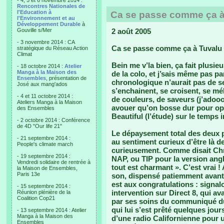
- 4, 5 et 6 novembre 2014 :
Rencontres Nationales de
l'Education à
Ca se passe comme ça à
l'Environnement et au
Développement Durable
à
Gouville s/Mer
2 août 2005
- 3 novembre 2014 : CA
Ca se passe comme ça à Tuvalu 
stratégique du Réseau Action
Climat
Bein me v’la bien, ça fait plusie
- 18 octobre 2014 :
Atelier
Manga à la Maison des
de la colo, et j’sais même pas p
Ensembles
, présentation de
chronologique n’aurait pas de s
José aux mang'ados
s’enchainent, se croisent, se mé
- 4 et 11 octobre 2014 :
de couleurs, de saveurs (j’adooo
Ateliers Manga à la Maison
avouer qu’on bosse dur pour opt
des Ensembles
Beautiful (l’étude) sur le temps i
- 2 octobre 2014 : Conférence
de 4D "Our life 21"
Le dépaysement total des deux p
- 21 septembre 2014 :
au sentiment curieux d’être là d
People's climate march
curieusement. Comme disait Chri
- 19 septembre 2014 :
NAP, ou TIP pour la version angl
Vendredi solidaire de rentrée à
tout est charmant ». C’est vrai !
la Maison de Ensembles,
Paris 13e
son, dispensé patiemment avant d
est aux congratulations : signal
- 15 septembre 2014 :
intervention sur Direct 8, qui ava
Réunion plénière de la
Coalition Cop21
par ses soins du communiqué du 
qui lui s’est prêté quelques jou
- 13 septembre 2014 : Atelier
Manga à la Maison des
d’une radio Californienne pour u
Ensembles