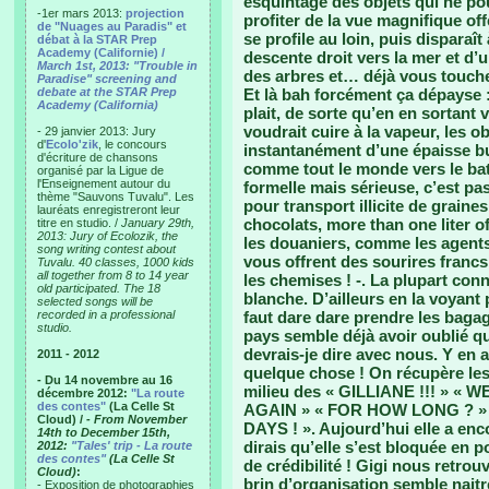
esquintage des objets qui ne pou
-1er mars 2013:
projection
profiter de la vue magnifique offe
de "Nuages au Paradis" et
se profile au loin, puis disparaî
débat à la STAR Prep
Academy (Californie) /
descente droit vers la mer et d’u
March 1st, 2013: "Trouble in
des arbres et… déjà vous touchez
Paradise" screening and
debate at the STAR Prep
Et là bah forcément ça dépayse : 
Academy (California)
plait, de sorte qu’en en sortan
voudrait cuire à la vapeur, les 
- 29 janvier 2013: Jury
d'
Ecolo'zik
, le concours
instantanément d’une épaisse bu
d'écriture de chansons
comme tout le monde vers le 
organisé par la Ligue de
l'Enseignement autour du
formelle mais sérieuse, c’est pa
thème "Sauvons Tuvalu". Les
pour transport illicite de grain
lauréats enregistreront leur
chocolats, more than one liter of 
titre en studio. /
January 29th,
2013: Jury of Ecolozik, the
les douaniers, comme les agents 
song writing contest about
vous offrent des sourires francs
Tuvalu. 40 classes, 1000 kids
all together from 8 to 14 year
les chemises ! -. La plupart con
old participated. The 18
blanche. D’ailleurs en la voyant 
selected songs will be
recorded in a professional
faut dare dare prendre les baga
studio.
pays semble déjà avoir oublié qu’
devrais-je dire avec nous. Y en a
2011 - 2012
quelque chose ! On récupère les
- Du 14 novembre au 16
milieu des « GILLIANE !!! » «
décembre 2012:
"La route
des contes"
(La Celle St
AGAIN » « FOR HOW LONG ? » ic
Cloud) /
- From November
DAYS ! ». Aujourd’hui elle a encor
14th to December 15th,
dirais qu’elle s’est bloquée en p
2012:
"Tales' trip - La route
des contes"
(La Celle St
de crédibilité ! Gigi nous retro
Cloud)
:
brin d’organisation semble naitre
- Exposition de photographies