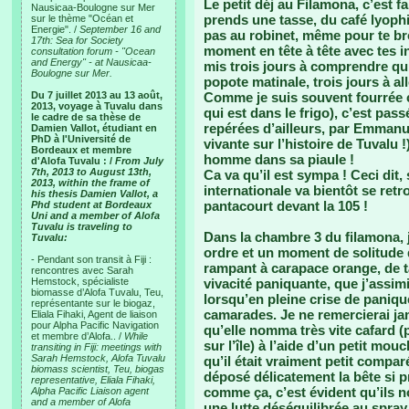
Le petit déj au Filamona, c’est f
Nausicaa-Boulogne sur Mer
prends une tasse, du café lyophil
sur le thème "Océan et
Energie". /
September 16 and
pas au robinet, même pour te br
17th: Sea for Society
moment en tête à tête avec tes int
consultation forum - "Ocean
and Energy" - at Nausicaa-
mis trois jours à comprendre qu
Boulogne sur Mer.
popote matinale, trois jours à al
Du 7 juillet 2013 au 13 août,
Comme je suis souvent fourrée c
2013, voyage à Tuvalu dans
qui est dans le frigo), c’est pas
le cadre de sa thèse de
repérées d’ailleurs, par Emmanue
Damien Vallot, étudiant en
PhD à l'Université de
vivante sur l’histoire de Tuvalu !
Bordeaux et membre
homme dans sa piaule !
d'Alofa Tuvalu : /
From July
7th, 2013 to August 13th,
Ca va qu’il est sympa ! Ceci dit,
2013, within the frame of
internationale va bientôt se ret
his thesis Damien Vallot, a
pantacourt devant la 105 !
Phd student at Bordeaux
Uni and a member of Alofa
Tuvalu is traveling to
Dans la chambre 3 du filamona, j’
Tuvalu:
ordre et un moment de solitude qu
- Pendant son transit à Fiji :
rampant à carapace orange, de t
rencontres avec Sarah
Hemstock, spécialiste
vivacité paniquante, que j’assim
biomasse d’Alofa Tuvalu, Teu,
lorsqu’en pleine crise de panique
représentante sur le biogaz,
camarades. Je ne remercierai jam
Eliala Fihaki, Agent de liaison
pour Alpha Pacific Navigation
qu’elle nomma très vite cafard (
et membre d’Alofa.. /
While
sur l’île) à l’aide d’un petit mou
transiting in Fiji: meetings with
Sarah Hemstock, Alofa Tuvalu
qu’il était vraiment petit compa
biomass scientist, Teu, biogas
déposé délicatement la bête si pr
representative, Eliala Fihaki,
comme ça, c’est évident qu’ils no
Alpha Pacific Liaison agent
and a member of Alofa
une lutte déséquilibrée au spray