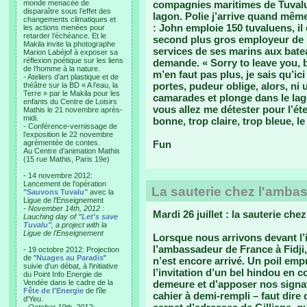
monde menacée de
compagnies maritimes de Tuvalu
disparaître sous l’effet des
lagon. Polie j’arrive quand mêm
changements climatiques et
: John emploie 150 tuvaluens, il
les actions menées pour
retarder l’échéance. Et le
second plus gros employeur de l’
Makila invite la photographe
services de ses marins aux batea
Marion Labéjof à exposer sa
réflexion poétique sur les liens
demande. « Sorry to leave you, 
de l’homme à la nature.
m’en faut pas plus, je sais qu’ici
- Ateliers d’art plastique et de
portes, pudeur oblige, alors, ni
théâtre sur la BD « A l’eau, la
Terre » par le Makila pour les
camarades et plonge dans le lago
enfants du Centre de Loisirs
vous allez me détester pour l’éter
Mathis le 21 novembre après-
midi.
bonne, trop claire, trop bleue, le
- Conférence-vernissage de
l’exposition le 22 novembre
agrémentée de contes.
Fun
Au Centre d’animation Mathis
(15 rue Mathis, Paris 19e)
- 14 novembre 2012:
Lancement de l'opération
La sauterie chez l'amba
"Sauvons Tuvalu"
avec la
Ligue de l'Enseignement
- November 14th, 2012 :
Mardi 26 juillet : la sauterie ch
Lauching day of
"Let's save
Tuvalu"
, a project with la
Ligue de l'Enseignement
Lorsque nous arrivons devant l
l’ambassadeur de France à Fidj
- 19 octobre 2012: Projection
de "
Nuages au Paradis
"
n’est encore arrivé. Un poil emp
suivie d'un débat, à l'initiative
l’invitation d’un bel hindou en 
du Point Info Energie de
Vendée dans le cadre de la
demeure et d’apposer nos signatu
Fête de l'Energie
de l'île
cahier à demi-rempli – faut dire
d'Yeu.