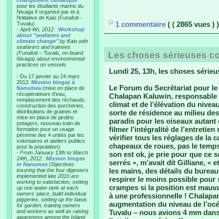
changement climatique"
pour les étudiants marins du
Nivaga II organisé par et à
l'initiative de Kaio (Funafuti -
1 commentaire
( ( 2865 vues ) )
Tuvalu).
-
April 4th, 2012 :
Workshop
about "seafarers and
climate change"
by Kaio with
seafarers and trainees
(Funafuti – Tuvalu, on board
Les choses sérieuses 
Nivaga) about environmental
practices on vessels.
Lundi 25, 13h, les choses séri
- Du 17 janvier au 24 mars
2012:
Mission biogaz à
Le Forum du Secrétariat pour l
Nanumea
(mise en place de
récupérateurs d'eau,
Chalapan Kaluwin, responsable
remplacement des réchauds,
climat et de l’élévation du nivea
construction des porcheries,
distributions de graines et
sorte de résidence au milieu des
mise en place de jardins
paradis pour les oiseaux autant
potagers, nouveau train de
filmer l’intégralité de l’entretien
formation pour un usage
pérenne des 4 unités par les
vérifier tous les réglages de la
volontaires et ateliers publics
chapeaux de roues, pas le temps
pour la population)
-
From January 13th to March
son est ok, je prie pour que ce s
24th, 2012 :
Mission biogas
serrés », m’avait dit Gilliane, « 
in Nanumea
Objectives :
les mains, des détails du bureau
insuring that the four digesters
implemented late 2010 are
respirer le moins possible pour 
working to satisfaction, setting
crampes si la position est mauvais
up one water tank at each
owners' place, build individual
à une professionnelle ! Chalapan
piggeries, setting up the basis
augmentation du niveau de l’océ
for garden, training owners
and workers as well as raising
Tuvalu – nous avions 4 mm dans no
awareness among the Island