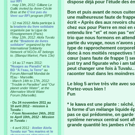
dispose déjà pour l’étude des é
sur RFI
-
may 13th, 2012: Gilliane Le
Gallic invited by Anne-Cécile
Bon et puis avant de nous cuiter 
Bras at the
C'est pas du
Vent sur RFI
program (RFI)
une malheureuse faute de frappe 
écrit « Après des aux revoirs ch
- 12 mai 2012: Alofa participe à
la
braderie du livre solidaire
chez eux pour Pierre en moi en ca
organisée par la Ligue de
entendu lire “et” et non pas “en”
l'Enseignement (Paris)
trio que nous formons en attendan
-
May 12th, 2012: Alofa Tuvalu
at the
"Braderie de livres
partie du voyage, nous n’avons p
solidaire"
organized by the
type de rapprochement corporel 
International Solidarity
Network of NGOs AT belongs
donc à nos moitiés respectives !
to. (Blanqui Market, Paris 13e)
cœur (sans faute de frappe !) s
just try and figurate who i am ta
- 14 au 17 mars 2012:
"
Nuages au Paradis
" et
la
peut changer une fois à Tuvalu
BD "A l'eau, la Terre"
au
raconter tout dans les moindres
Forum Alternatif Mondial de
l'Eau - Marseille.
-
March 14th to 17th, 2012:
Le blog 5 arrive très vite avec so
"Trouble in Paradise” and “Our
planet under Water”, at the
Portez-vous bien !
Alternative World Water
Fun
Forum (Marseille).
- Du 24 novembre 2011 au
* le kawa est une plante : séch
10 avril 2012 - mission à
la forme d’un mélange liquide ép
Tuvalu :
- From November 24th, 2011
pas ce qui prédomine, on garde 
to April 10th, 2012 - Mission
système nerveux central sont af
in Tuvalu :
grande quantité les jambes n’hé
- 4 avril 2012 :
Atelier Alofa
Tuvalu sur "les marins et le