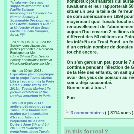
nombreux journalistes qui auraie
Tuvalu members and
tuvaluens et leur rapporterait 50
supports attend the 12th
Pacific Science
situer un peu la taille de l’erreur
Intercongress "Science for
de com américaine en 1999 pour 
Human Security &
Sustainable Development in
moyennant quoi Tuvalu touche 
the Pacific Islands & Rim"
renouvellement de l’abonnement d
at University of the South
aujourd’hui environ 2 millions d
Pacific Laucala Campus,
Suva, Fiji
différent des 50 millions du Pol
les intérêts du Trust Fund, un f
- 24 et 25 juin 2013 : Sea for
Society, consultation des
d’un certain nombre de donateurs
parties prenantes à Nausicaa-
touché encore.
Boulogne sur Mer
/
June 24 and 25th: Sea for
Society consultation forum at
On s’en garde un peu pour le 7 
Nausicaa-Boulogne sur Mer.
continue pendant l’élection de G
- du 4 au 30 juin 2013 :
de la fête des enfants, on sait
Exposition photographique
avoir des yeux de poisson au rév
sur le projet Tuvalu Marine
Life à l'aquarium de la Porte
soir a déjà succombé.
Dorée. /
June 4th to 30t,
Bonne nuit à tous !
2013h: Tuvalu Marine Life
picture exhibition at the
tropical aquarium in Paris.
Fun
- les 6 et 8 juin 2013 :
ateliers pédagogiques sur
Tuvalu et la biodiversité
3 commentaires
( ( 3114 vues )
marine par l'association
d'Ici et d'Ailleurs à
l'aquarium de la Porte
Dorée. /
June 6th and 8th,
2013: Kid awareness
Is this for real ?
workshops about Tuvalu