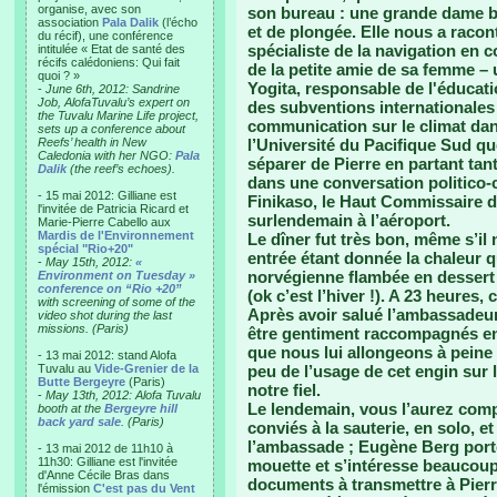
organise, avec son
son bureau : une grande dame b
association
Pala Dalik
(l’écho
et de plongée. Elle nous a racon
du récif), une conférence
spécialiste de la navigation en 
intitulée « Etat de santé des
récifs calédoniens: Qui fait
de la petite amie de sa femme –
quoi ? »
Yogita, responsable de l'éducati
-
June 6th, 2012: Sandrine
Job, AlofaTuvalu’s expert on
des subventions internationales 
the Tuvalu Marine Life project,
communication sur le climat dan
sets up a conference about
Reefs’ health in New
l’Université du Pacifique Sud q
Caledonia with her NGO:
Pala
séparer de Pierre en partant tan
Dalik
(the reef’s echoes).
dans une conversation politico-c
- 15 mai 2012: Gilliane est
Finikaso, le Haut Commissaire d
l'invitée de Patricia Ricard et
surlendemain à l’aéroport.
Marie-Pierre Cabello aux
Mardis de l'Environnement
Le dîner fut très bon, même s’il
spécial "Rio+20"
entrée étant donnée la chaleur q
-
May 15th, 2012:
«
norvégienne flambée en dessert
Environment on Tuesday »
conference on “Rio +20”
(ok c’est l’hiver !). A 23 heures, 
with screening of some of the
Après avoir salué l’ambassadeu
video shot during the last
missions. (Paris)
être gentiment raccompagnés en
que nous lui allongeons à peine
- 13 mai 2012: stand Alofa
Tuvalu au
Vide-Grenier de la
peu de l’usage de cet engin sur
Butte Bergeyre
(Paris)
notre fiel.
-
May 13th, 2012: Alofa Tuvalu
Le lendemain, vous l’aurez com
booth at the
Bergeyre hill
back yard sale
. (Paris)
conviés à la sauterie, en solo, e
l’ambassade ; Eugène Berg porte 
- 13 mai 2012 de 11h10 à
11h30: Gilliane est l'invitée
mouette et s’intéresse beaucoup a
d'Anne Cécile Bras dans
documents à transmettre à Pierr
l'émission
C'est pas du Vent