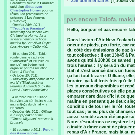
329 commentaires
( ( 10063 vu
Paradis"/"Trouble in Paradise"
suivi d'un
débat avec
Christopher Horner
pour un
réseau de professeurs de
sciences à Los Angeles
pas encore Talofa, mais
(Californie).
-
October 28th, 2011 :
"
"Trouble in Paradise"
Hello, bonjour et pas encore Ta
screening and debate with
Christopher Horner for a
Dans l’avion d’Air New Zealand q
science network schools
headed by Lisa Niver Rajna.
odeur de pieds, peu forte, car
(Los Angeles - California).
du côté des émissions de gaz à e
- 19 octobre 2011 : Table-
tout collective : il est 13h45 à 
ronde dans le cadre de
avons quitté à 20h30 ce samedi p
"Biodiversité et Peuples du
monde", un événement
trois heures : il y sera 3h du ma
organisé par l'association
Bah il s’est coincé dans un fuse
Plante & Planète.
ça fait tout bizarre. Gilliane, el
-
October 19, 2011 :
"Biodiversity and people of the
horaire, ça fait trois fois qu’elle
world" ("Biodiversité et
les journaux disponibles et repè
Peuples du monde"), by the
Plant & Planet Association.
places consécutives où elle pour
emparer dare dare d’ici à ce que 
- 4 octobre 2011 : Gilliane
maline en pensant que deux siège
intervient au séminaire « Les
migrant(e)s du climat », à
condition de tourner le rôti tout
Bruxelles
tout cas j’ai eu plus de chances 
-
October 4th, 2011 : Gilliane
is a keyspeaker at the
aussi, semble avoir été piqué su
"Climate Migrants" seminar in
Nous résoudrons ce mystère le 
Brussels
a invité à dîner avant de piquer d
- 10 septembre 2011 :
Forum
repas d’Air France, mais là au m
des Associations