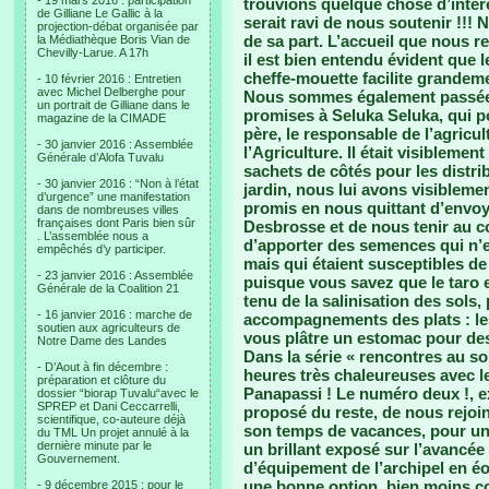
- 19 mars 2016 : participation
trouvions quelque chose d’intére
de Gilliane Le Gallic à la
serait ravi de nous soutenir !!! 
projection-débat organisée par
de sa part. L’accueil que nous re
la Médiathèque Boris Vian de
Chevilly-Larue. A 17h
il est bien entendu évident que l
cheffe-mouette facilite grandem
- 10 février 2016 : Entretien
avec Michel Delberghe pour
Nous sommes également passées,
un portrait de Gilliane dans le
promises à Seluka Seluka, qui p
magazine de la CIMADE
père, le responsable de l’agricu
- 30 janvier 2016 : Assemblée
l’Agriculture. Il était visibleme
Générale d’Alofa Tuvalu
sachets de côtés pour les distri
- 30 janvier 2016 : “Non à l’état
jardin, nous lui avons visiblemen
d’urgence” une manifestation
promis en nous quittant d’envoy
dans de nombreuses villes
françaises dont Paris bien sûr
Desbrosse et de nous tenir au co
. L’assemblée nous a
d’apporter des semences qui n’ex
empêchés d’y participer.
mais qui étaient susceptibles de
- 23 janvier 2016 : Assemblée
puisque vous savez que le taro 
Générale de la Coalition 21
tenu de la salinisation des sols,
- 16 janvier 2016 : marche de
accompagnements des plats : les 
soutien aux agriculteurs de
vous plâtre un estomac pour des
Notre Dame des Landes
Dans la série « rencontres au s
- D’Aout à fin décembre :
heures très chaleureuses avec l
préparation et clôture du
Panapassi ! Le numéro deux !, e
dossier “biorap Tuvalu“avec le
SPREP et Dani Ceccarrelli,
proposé du reste, de nous rejoin
scientifique, co-auteure déjà
son temps de vacances, pour une
du TML Un projet annulé à la
dernière minute par le
un brillant exposé sur l’avancée
Gouvernement.
d’équipement de l’archipel en éol
une bonne option, bien moins coû
- 9 décembre 2015 : pour le