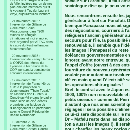
Empreintes d’Argos à l’Hotel
sociale sur l’archipel, il faut a
de Ville, invitées par un de nos
sociologue dise ça, je peux vous
plus anciens membres qui fit
le voyage à Tuvalu, Laurent
Weyl, aujourd’hui au Vietnam.
Nous rencontrons ensuite les ja
générateur à fuel sur Funafuti.
- 21 novembre 2015 :
Intervention de Gilliane Le
bien que Panapassi nous ait sig
Gallic avec Chloé
des négociations, courriers à l’a
Vlassopoulos dans "200
relèguera l’ancien générateur au
millions de réfugiés
climatiques et moi et moi et
secours pour l’île, la possibilit
moi" organisé par ATTAC dans
renouvelable, il semble que l’id
le cadre du Festival Images
Mouvementées.
les images ! Panapassi du reste
doléances gouvernementales en m
- 20 novembre 2015 :
Intervention de Fanny Héros à
ignorer, avant notre entrevue, q
la COP21 des Monts du
l’appel d’offre (ouvert à des en
Lyonnais à l'occasion de la
fourniture du nouveau générateur 
COP, pendant la semaine de
solidarité internationale.
vouloir pour autant aux tuvaluen
clé en main quand l’électricité 
- 17 novembre 2015 :
Intervention de Fanny Héros
les opérations chirurgicales !
suite à la projection du
Bref, le contrat avec le Japon es
documentaire "Thule Tuvalu"
1800, 100% non renouvelable et 
de Matthias Von Gunten, à
Condé-sur-Vire dans le cadre
petits oiseaux » comme dit Pierre
d'une série de ciné-débats
d’autant que nos amis scientifi
organisés par la Ligue de
l'Enseignement en partenariat
réglages il sera possible d’alime
avec le Conseil Régional de
celui-ci sera disponible sur le 
Basse-Normandie.
Dr » Mafalu reste dans les dispo
- 19 octobre 2015 :
(on a aussi les images !), il ser
Intervention de Gilliane Le
pour chauffer les beaux zozios
Gallic avec Christel Cournil,