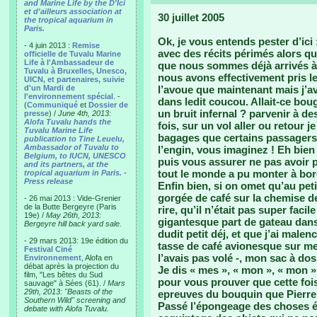
and Marine Life by the D'Ici
et d'ailleurs association at
30 juillet 2005
the tropical aquarium in
Paris.
Ok, je vous entends pester d’ici 
- 4 juin 2013 :
Remise
avec des récits périmés alors q
officielle de Tuvalu Marine
Life à l'Ambassadeur de
que nous sommes déjà arrivés à F
Tuvalu à Bruxelles, Unesco,
nous avons effectivement pris le 
UICN, et partenaires, suivie
d'un Mardi de
l’avoue que maintenant mais j’
l'environnement spécial
. -
dans ledit coucou. Allait-ce boug
(
Communiqué
et
Dossier de
un bruit infernal ? parvenir à 
presse
) /
June 4th, 2013:
Alofa Tuvalu hands the
fois, sur un vol aller ou retour j
Tuvalu Marine Life
bagages que certains passagers 
publication to Tine Leuelu,
Ambassador of Tuvalu to
l’engin, vous imaginez ! Eh bien 
Belgium, to IUCN, UNESCO
puis vous assurer ne pas avoir 
and its partners, at the
tout le monde a pu monter à bord
tropical aquarium in Paris.
-
Press release
Enfin bien, si on omet qu’au peti
gorgée de café sur la chemise de
- 26 mai 2013 : Vide-Grenier
de la Butte Bergeyre (Paris
rire, qu’il n’était pas super fac
19e) /
May 26th, 2013:
gigantesque part de gateau dans 
Bergeyre hill back yard sale.
dudit petit déj, et que j’ai male
- 29 mars 2013: 19e édition du
tasse de café avionesque sur me
Festival Ciné
l’avais pas volé -, mon sac à do
Environnement
, Alofa en
débat après la projection du
Je dis « mes », « mon », « mon »,
film, "Les bêtes du Sud
pour vous prouver que cette fois
sauvage" à Sées (61). /
Mars
29th, 2013: "Beasts of the
epreuves du bouquin que Pierre
Southern Wild" screening and
Passé l’épongeage des choses ép
debate with Alofa Tuvalu.