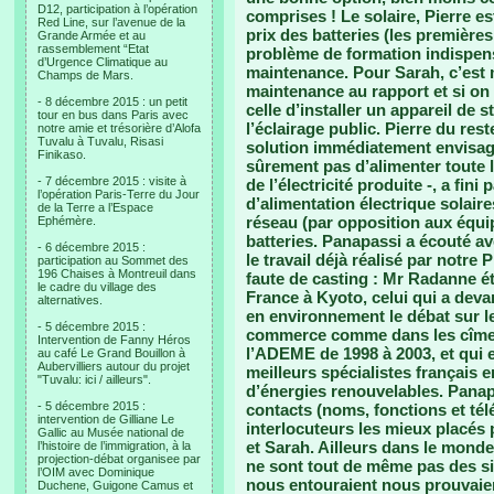
D12, participation à l’opération
comprises ! Le solaire, Pierre 
Red Line, sur l’avenue de la
prix des batteries (les premières
Grande Armée et au
rassemblement “Etat
problème de formation indispen
d’Urgence Climatique au
maintenance. Pour Sarah, c’est 
Champs de Mars.
maintenance au rapport et si on
- 8 décembre 2015 : un petit
celle d’installer un appareil de s
tour en bus dans Paris avec
l’éclairage public. Pierre du res
notre amie et trésorière d’Alofa
Tuvalu à Tuvalu, Risasi
solution immédiatement envisage
Finikaso.
sûrement pas d’alimenter toute l
- 7 décembre 2015 : visite à
de l’électricité produite -, a fin
l’opération Paris-Terre du Jour
d’alimentation électrique solair
de la Terre a l’Espace
réseau (par opposition aux équip
Ephémère.
batteries. Panapassi a écouté a
- 6 décembre 2015 :
le travail déjà réalisé par notre 
participation au Sommet des
196 Chaises à Montreuil dans
faute de casting : Mr Radanne é
le cadre du village des
France à Kyoto, celui qui a deva
alternatives.
en environnement le débat sur l
- 5 décembre 2015 :
commerce comme dans les cîmes 
Intervention de Fanny Héros
l’ADEME de 1998 à 2003, et qui 
au café Le Grand Bouillon à
Aubervilliers autour du projet
meilleurs spécialistes français 
"Tuvalu: ici / ailleurs".
d’énergies renouvelables. Panapas
- 5 décembre 2015 :
contacts (noms, fonctions et té
intervention de Gilliane Le
interlocuteurs les mieux placés
Gallic au Musée national de
et Sarah. Ailleurs dans le monde,
l’histoire de l’immigration, à la
projection-débat organisee par
ne sont tout de même pas des sit
l’OIM avec Dominique
nous entouraient nous prouvaient
Duchene, Guigone Camus et