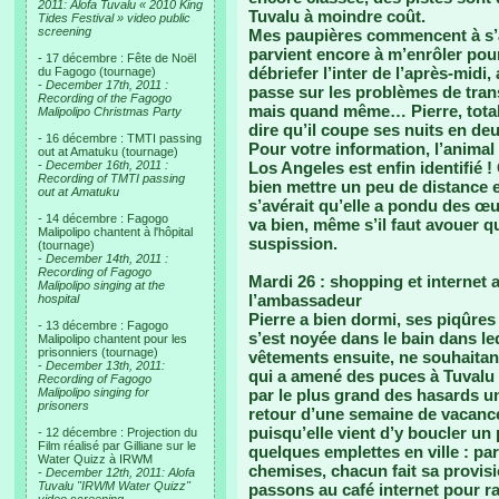
2011: Alofa Tuvalu « 2010 King
Tuvalu à moindre coût.
Tides Festival » video public
screening
Mes paupières commencent à s’al
parvient encore à m’enrôler pour 
- 17 décembre : Fête de Noël
débriefer l’inter de l’après-midi,
du Fagogo (tournage)
-
December 17th, 2011 :
passe sur les problèmes de tran
Recording of the Fagogo
mais quand même… Pierre, total
Malipolipo Christmas Party
dire qu’il coupe ses nuits en de
- 16 décembre : TMTI passing
Pour votre information, l’animal
out at Amatuku (tournage)
-
December 16th, 2011 :
Los Angeles est enfin identifié !
Recording of TMTI passing
bien mettre un peu de distance e
out at Amatuku
s’avérait qu’elle a pondu des œuf
- 14 décembre : Fagogo
va bien, même s’il faut avouer q
Malipolipo chantent à l'hôpital
suspission.
(tournage)
-
December 14th, 2011 :
Recording of Fagogo
Mardi 26 : shopping et internet
Malipolipo singing at the
l’ambassadeur
hospital
Pierre a bien dormi, ses piqûres 
- 13 décembre : Fagogo
s’est noyée dans le bain dans leq
Malipolipo chantent pour les
prisonniers (tournage)
vêtements ensuite, ne souhaitant
-
December 13th, 2011:
qui a amené des puces à Tuvalu ! 
Recording of Fagogo
Malipolipo singing for
par le plus grand des hasards une
prisoners
retour d’une semaine de vacance
puisqu’elle vient d’y boucler u
- 12 décembre : Projection du
Film réalisé par Gilliane sur le
quelques emplettes en ville : p
Water Quizz à IRWM
chemises, chacun fait sa provis
-
December 12th, 2011: Alofa
Tuvalu "IRWM Water Quizz"
passons au café internet pour r