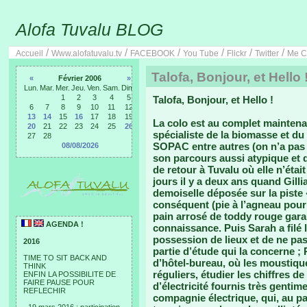
Alofa Tuvalu BLOG
/
/
/
/
/
/
Accueil
Www.alofatuvalu.tv
FACEBOOK
You Tube
Flickr
Twitter
Me C
Talofa, Bonjour, et Hello
«
Février 2006
»
Lun.
Mar.
Mer.
Jeu.
Ven.
Sam.
Dim.
1
2
3
4
5
Talofa, Bonjour, et Hello !
6
7
8
9
10
11
12
13
14
15
16
17
18
19
La colo est au complet mainten
20
21
22
23
24
25
26
spécialiste de la biomasse et du
27
28
SOPAC entre autres (on n’a pas
08/08/2026
son parcours aussi atypique et 
de retour à Tuvalu où elle n’éta
jours il y a deux ans quand Gilli
demoiselle déposée sur la piste
conséquent (pie à l’agneau pour 
pain arrosé de toddy rouge garan
AGENDA !
connaissance. Puis Sarah a filé 
possession de lieux et de ne pa
2016
partie d’étude qui la concerne ; 
TIME TO SIT BACK AND
d’hôtel-bureau, où les moustiqu
THINK
réguliers, étudier les chiffres 
ENFIN LA POSSIBILITE DE
FAIRE PAUSE POUR
d’électricité fournis très gentime
REFLECHIR
compagnie électrique, qui, au p