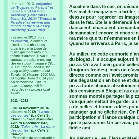
-1er mars 2013:
projection
Accalmie dans le ciel, on décide 
de "Nuages au Paradis" et
Pas mal de magazines à brûler, ici
débat à la STAR Prep
Academy (Californie) /
dessus pour regarder les images,
March 1st, 2013: "Trouble in
dans le feu. Stella a demandé à
Paradise" screening and
debate at the STAR Prep
dansaient, chantaient, demandai
Academy (California)
demandaient encore et encore qu
- 29 janvier 2013: Jury
ma mère que tu m’emmènes en Fra
d'
Ecolo'zik
, le concours
Quand tu arriveras à Paris, je se
d'écriture de chansons
organisé par la Ligue de
l'Enseignement autour du
Au milieu de cette euphorie d’am
thème "Sauvons Tuvalu". Les
du biogaz, il s’occupe aujourd’h
lauréats enregistreront leur
titre en studio. /
January 29th,
pizza. On avait bien gouté celle
2013: Jury of Ecolozik, the
(toujours froides), mais on n’a
song writing contest about
directe comme on l’avait promis.
Tuvalu. 40 classes, 1000 kids
all together from 8 to 14 year
une dégustation en bonne et due
old participated. The 18
pizza toute chaude absolument di
selected songs will be
recorded in a professional
des consignes à Elega et aux aut
studio.
sommes montés partager la pizza 
2011 - 2012
vue qui permettait de garder un œ
a de belles et bonnes idées pou
- Du 14 novembre au 16
manager qui ne gâche rien. On l’
décembre 2012:
"La route
des contes"
(La Celle St
participation s’il lance quelque
Cloud) /
- From November
qui le passionne. Un cerveau pou
14th to December 15th,
2012:
"Tales' trip - La route
fidèle ami.
des contes"
(La Celle St
Cloud)
:
Au départ de Lee, Elega et Mael
- Exposition de photographies