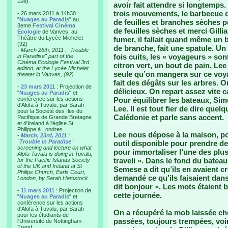
12e).
avoir fait attendre si longtemps
trois mouvements, le barbecue d
- 26 mars 2011 à 14h30 :
"
Nuages au Paradis
" au
de feuilles et branches sèches p
3eme
Festival Cinéma
de feuilles sèches et merci Gill
Ecologie
de Vanves, au
Théâtre du Lycée Michelet
fumer, il fallait quand même un b
(92)
de branche, fait une spatule. U
-
March 26th, 2011 : "Trouble
fois cuits, les « voyageurs » son
in Paradise" part of the
Cinéma Ecologie Festival 3rd
citron vert, un bout de pain. Lee
edition, at the Lycée Michelet
seule qu’on mangera sur ce voya
theater in Vanves, (92)
fait des dégâts sur les arbres. O
-
23 mars 2011
: Projection de
délicieux. On repart assez vite c
"
Nuages au Paradis
" et
conférence sur les actions
Pour équilibrer les bateaux, Si
d'Alofa à Tuvalu, par Sarah
Lee. Il est tout fier de dire quel
pour la Société des Iles du
Calédonie et parle sans accent.
Pacifique de Grande Bretagne
et d'Ireland à l'église St
Philippe à Londres.
Lee nous dépose à la maison, po
-
March, 23rd, 2011
:
"
Trouble in Paradise
"
outil disponible pour prendre des
screening and lecture on what
pour immortaliser l’une des plu
Alofa Tuvalu is doing in Tuvalu,
traveli ». Dans le fond du bateau 
for the Pacific Islands Society
of the UK and Ireland at St
Semese a dit qu’ils en avaient cr
Philips Church, Earls Court,
demandé ce qu’ils faisaient dans 
London, by Sarah Hemstock
dit bonjour ». Les mots étaient 
-
11 mars 2011
: Projection de
cette journée.
"
Nuages au Paradis
" et
conférence sur les actions
d'Alofa à Tuvalu, par Sarah
On a récupéré la mob laissée ch
pour les étudiants de
passées, toujours trempées, voi
l'Université de Nottingham
Trend