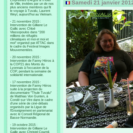
Empreintes d’Argos à l’Hotel
Samedi 21 janvier 201
de Ville, invitées par un de nos
plus anciens membres qui fit
le voyage à Tuvalu, Laurent
Weyl, aujourd’hui au Vietnam.
- 21 novembre 2015 :
Intervention de Gilliane Le
Gallic avec Chloé
Vlassopoulos dans "200
millions de réfugiés
climatiques et moi et moi et
moi" organisé par ATTAC dans
le cadre du Festival Images
Mouvementées.
- 20 novembre 2015 :
Intervention de Fanny Héros à
la COP21 des Monts du
Lyonnais à l'occasion de la
COP, pendant la semaine de
solidarité internationale.
- 17 novembre 2015 :
Intervention de Fanny Héros
suite à la projection du
documentaire "Thule Tuvalu"
de Matthias Von Gunten, à
Condé-sur-Vire dans le cadre
d'une série de ciné-débats
organisés par la Ligue de
l'Enseignement en partenariat
avec le Conseil Régional de
Basse-Normandie.
- 19 octobre 2015 :
Intervention de Gilliane Le
Gallic avec Christel Cournil,