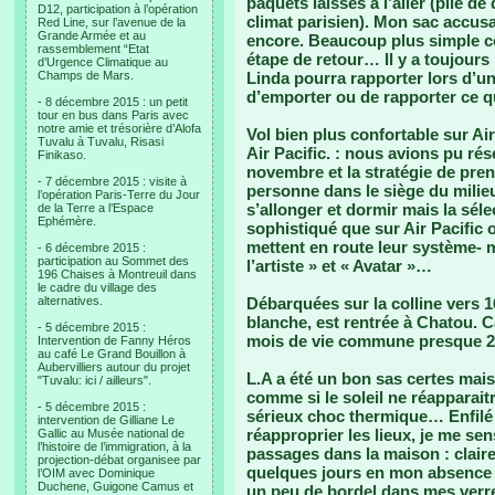
paquets laissés à l’aller (pile de
D12, participation à l’opération
climat parisien). Mon sac accusait
Red Line, sur l’avenue de la
Grande Armée et au
encore. Beaucoup plus simple ce
rassemblement “Etat
étape de retour… Il y a toujours
d’Urgence Climatique au
Champs de Mars.
Linda pourra rapporter lors d’u
d’emporter ou de rapporter ce q
- 8 décembre 2015 : un petit
tour en bus dans Paris avec
notre amie et trésorière d’Alofa
Vol bien plus confortable sur Ai
Tuvalu à Tuvalu, Risasi
Air Pacific. : nous avions pu rés
Finikaso.
novembre et la stratégie de pren
- 7 décembre 2015 : visite à
personne dans le siège du mili
l’opération Paris-Terre du Jour
s’allonger et dormir mais la séle
de la Terre a l’Espace
Ephémère.
sophistiqué que sur Air Pacific 
mettent en route leur système- m
- 6 décembre 2015 :
participation au Sommet des
l’artiste » et « Avatar »…
196 Chaises à Montreuil dans
le cadre du village des
alternatives.
Débarquées sur la colline vers 
blanche, est rentrée à Chatou. C
- 5 décembre 2015 :
mois de vie commune presque 2
Intervention de Fanny Héros
au café Le Grand Bouillon à
Aubervilliers autour du projet
L.A a été un bon sas certes mais 
"Tuvalu: ici / ailleurs".
comme si le soleil ne réapparai
- 5 décembre 2015 :
sérieux choc thermique… Enfilé
intervention de Gilliane Le
réapproprier les lieux, je me se
Gallic au Musée national de
l’histoire de l’immigration, à la
passages dans la maison : clairem
projection-débat organisee par
quelques jours en mon absence 
l’OIM avec Dominique
Duchene, Guigone Camus et
un peu de bordel dans mes verr