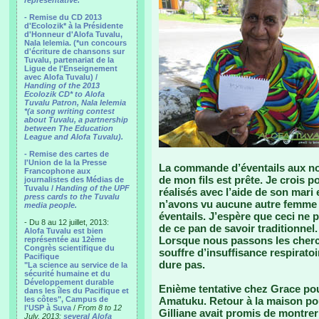
representative.
- Remise du CD 2013
d'Ecolozik* à la Présidente
d'Honneur d'Alofa Tuvalu,
Nala Ielemia. (*un concours
d'écriture de chansons sur
Tuvalu, partenariat de la
Ligue de l'Enseignement
avec Alofa Tuvalu) /
Handing of the 2013
Ecolozik CD* to Alofa
Tuvalu Patron, Nala Ielemia
*(a song writing contest
about Tuvalu, a partnership
between The Education
League and Alofa Tuvalu).
- Remise des cartes de
l'Union de la la Presse
La commande d’éventails aux noms
Francophone aux
de mon fils est prête. Je crois po
journalistes des Médias de
Tuvalu /
Handing of the UPF
réalisés avec l’aide de son mari 
press cards to the Tuvalu
n’avons vu aucune autre femme d
media people.
éventails. J’espère que ceci ne 
- Du 8 au 12 juillet, 2013:
de ce pan de savoir traditionnel.
Alofa Tuvalu est bien
Lorsque nous passons les cherche
représentée au 12ème
Congrès scientifique du
souffre d’insuffisance respiratoi
Pacifique
dure pas.
"La science au service de la
sécurité humaine et du
Développement durable
Enième tentative chez Grace pour
dans les îles du Pacifique et
les côtes", Campus de
Amatuku. Retour à la maison po
l'USP à Suva
/
From 8 to 12
Gilliane avait promis de montre
July, 2013:
several Alofa