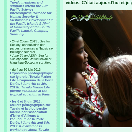
vidéos. C’était aujourd’hui et je
Tuvalu members and
supports attend the 12th
Pacific Science
Intercongress "Science for
Human Security &
Sustainable Development in
the Pacific Islands & Rim"
at University of the South
Pacific Laucala Campus,
Suva, Fiji
- 24 et 25 juin 2013 : Sea for
Society, consultation des
parties prenantes à Nausicaa-
Boulogne sur Mer
/
June 24 and 25th: Sea for
Society consultation forum at
Nausicaa-Boulogne sur Mer.
- du 4 au 30 juin 2013 :
Exposition photographique
sur le projet Tuvalu Marine
Life à l'aquarium de la Porte
Dorée. /
June 4th to 30t,
2013h: Tuvalu Marine Life
picture exhibition at the
tropical aquarium in Paris.
- les 6 et 8 juin 2013 :
ateliers pédagogiques sur
Tuvalu et la biodiversité
marine par l'association
d'Ici et d'Ailleurs à
l'aquarium de la Porte
Dorée. /
June 6th and 8th,
2013: Kid awareness
workshops about Tuvalu