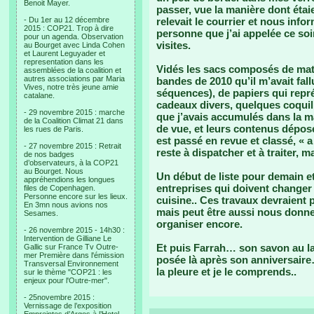
Benoit Mayer.
passer, vue la manière dont étaie
- Du 1er au 12 décembre
relevait le courrier et nous info
2015 : COP21. Trop à dire
personne que j’ai appelée ce soi
pour un agenda. Observation
visites.
au Bourget avec Linda Cohen
et Laurent Leguyader et
representation dans les
Vidés les sacs composés de mato
assemblées de la coalition et
autres associations par Maria
bandes de 2010 qu’il m’avait fal
Vives, notre très jeune amie
séquences), de papiers qui repr
catalane.
cadeaux divers, quelques coqui
- 29 novembre 2015 : marche
que j’avais accumulés dans la m
de la Coalition Climat 21 dans
de vue, et leurs contenus déposé
les rues de Paris.
est passé en revue et classé, « a
- 27 novembre 2015 : Retrait
reste à dispatcher et à traiter, 
de nos badges
d’observateurs, à la COP21
au Bourget. Nous
Un début de liste pour demain e
appréhendions les longues
entreprises qui doivent changer 
files de Copenhagen.
Personne encore sur les lieux.
cuisine.. Ces travaux devraient
En 3mn nous avions nos
mais peut être aussi nous donner
Sesames.
organiser encore.
- 26 novembre 2015 - 14h30 :
Intervention de Gilliane Le
Et puis Farrah… son savon au l
Gallic sur France Tv Outre-
mer Première dans l'émission
posée là après son anniversaire…
Transversal Environnement
la pleure et je le comprends..
sur le thème "COP21 : les
enjeux pour l'Outre-mer".
- 25novembre 2015 :
Vernissage de l’exposition