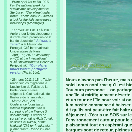
-
From April 1st to 7th, 2011 :
For the national week for
sustainable development in
Ste Luce , "Our planet under
water " comic book is used as
a tool for the kids awareness
workshops (Martinique)
- 1er avril 2011 de 17 à 19h :
Ateliers sur le développement
durable avec promotion de la
bande dessinée "
"A l'eau, la
Terre"
" à la Maison du
Portugal, Cité Internationale
Universitaire de Paris.
-
April, 1st, 2011 : Workshop
on CC at the International
“Cité Universitaire”’s House of
Portugal with
“Our planet
under Water” portugese
version
(Paris, 14e).
Nous n’avons pas l’heure, mais
- 26 mars 2011 à 15h : Table-
ronde sur les migrations à
soleil nous confirme qu’il est bi
l’auditorium du Palais de la
Toujours personne… on partage u
Porte dorée à Paris,
siège de la Cité nationale de
une île si mirifiquement désert
l’histoire de l’immigration.
et un tour de l’île pour voir si 
-
March 26th, 2011 :
luminosité commence à baisser, 
Conference focusing on
climate migrations with a
dit qu’ils ont peut-être fait halt
screening of the France 5
déjeunent. J’écris un SOS sur l
documentary "Paradis en
sursis" promoting Alofa Tuvalu
l’environnement autour pour le c
activities in Tuvalu, at the
plaisantant tout en espérant que 
National “Cité for Immigration”
(Porte Doree Palace in Paris
barques sont de retour, pleine