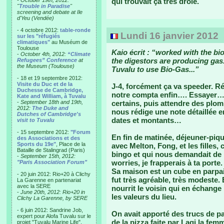
- October 19th, 2012:
qui trouvait ça très drôle.
"
Trouble in Paradise
"
screening and debate at Ile
d'Yeu (Vendée)
- 4 octobre 2012:
table-ronde
Lundi 16 janvier 2012
sur les "réfugiés
climatiques"
au Muséum de
Toulouse
Kaio écrit : “worked with the b
-
October 4th, 2012:
“Climate
the digestors are producing gas..
Refugees” Conference
at
the Museum (Toulouse)
Tuvalu to use Bio-Gas...”
- 18 et 19 septembre 2012:
Visite du Duc et de la
J-4, forcément ça va speeder. 
Duchesse de Cambridge,
notre compta enfin…. Essayer… Il
Kate and William, à Tuvalu
-
September 18th and 19th,
certains, puis attendre des plo
2012:
The Duke and
nous rédige une note détaillée 
Dutches of Cambridge's
dates et montants…
visit to Tuvalu
- 15 septembre 2012:
"Forum
En fin de matinée, déjeuner-piqu
des Associations et des
Sports du 19e"
, Place de la
avec Melton, Fong, et les filles,
Bataille de Stalingrad (Paris)
bingo et qui nous demandait de 
-
September 15th, 2012:
worries, je frapperais à ta porte
"Paris Association Forum"
Sa maison est un cube en parpai
- 20 juin 2012: Rio+20 à Clichy
fut très agréable, très modeste. E
La Garenne en partenariat
avec la SERE
nourrit le voisin qui en échange l
-
June 20th, 2012: Rio+20 in
les valeurs du lieu.
Clichy La Garenne, by SERE
- 6 juin 2012: Sandrine Job,
On avait apporté des trucs de pa
expert pour Alofa Tuvalu sur le
de la pizza faite par Lagi la fem
projet "Tuvalu Marine Life",