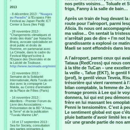
?"
nos petits voisins… Toluafe et St
2013
frigo, Fanny à la salle de bain…
- 8 décembre 2013 :
"Nuages
au Paradis"
à l'Ecopass Film
Après un train de hug devant la
Festival au Japan Pacific ICT
route pour l’aéroport, parmi les
Center à Suva (Iles Fidji)
Alicia. Ils nous ont accompagnée
- 28 novembre 2013 :
ma valise... On sentait la triste
"Changements climatiques et
n’arrêtait pas de dire « I’m not 
droits des états" par Natacha
Bracq, avocate spécialisée en
grandissante a explosé ce matin 
droit public et droits de
Maeli se sont effondrés dans les 
l'homme, en partenariat avec
La Cimade, dans le cadre du
Festival Migrant'scène à
A l’aéroport, parmi ceux qui avai
l'Espace des Diversités et de
Tataua (RedCross) qui nous con
la Laïcité de Toulouse.
http://www.lacimade.org/minisites/migrantscene
à la tête de TuCan – une excelle
la veille -, Tafue (EKT), le gentil
- 22 novembre 2013 :
Semaine de la Solidarité
(prof), le gentil vieux Teveia, Ri
Internationale, Alofa Tuvalu en
trésorière qui vient rarement à l
duo avec la compagnie Le
bilan comptable, la femme de Josh
Makila, au Centre d'animation
de la Place de Fêtes (Paris)
fromage promis à Lee qui le voyai
donnera, lui qui est peu démons
- 16 novembre 2013 :
Alterlibris - Premier Forum du
frère en lui massant les omoplat
Livre des Associations -
Penni le tensiomètre. C’est à p
Présentation de la BD "A l'eau,
la Terre" et de la publication
Le sentiment global est que c’ét
"Tuvalu Marine Life".
pluie battante d’avoir limité les
sûr une grande partie de nos ami
- 16 et 17 septembre 2013 :
Sea for Society, consultation
des parties prenantes à