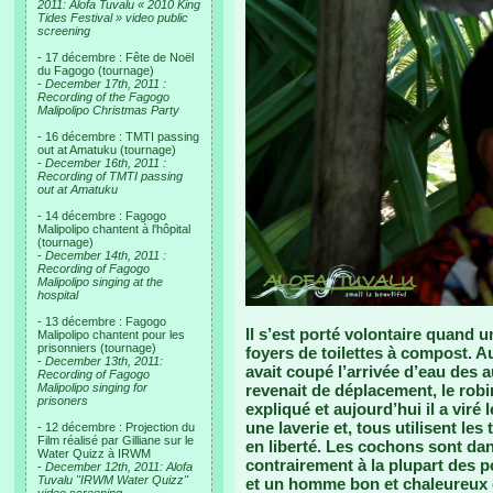
2011: Alofa Tuvalu « 2010 King
Tides Festival » video public
screening
- 17 décembre : Fête de Noël
du Fagogo (tournage)
-
December 17th, 2011 :
Recording of the Fagogo
Malipolipo Christmas Party
- 16 décembre : TMTI passing
out at Amatuku (tournage)
-
December 16th, 2011 :
Recording of TMTI passing
out at Amatuku
- 14 décembre : Fagogo
Malipolipo chantent à l'hôpital
(tournage)
-
December 14th, 2011 :
Recording of Fagogo
Malipolipo singing at the
hospital
- 13 décembre : Fagogo
Il s’est porté volontaire quand
Malipolipo chantent pour les
prisonniers (tournage)
foyers de toilettes à compost. Au 
-
December 13th, 2011:
avait coupé l’arrivée d’eau des au
Recording of Fagogo
Malipolipo singing for
revenait de déplacement, le robin
prisoners
expliqué et aujourd’hui il a viré l
une laverie et, tous utilisent le
- 12 décembre : Projection du
Film réalisé par Gilliane sur le
en liberté. Les cochons sont dan
Water Quizz à IRWM
contrairement à la plupart des po
-
December 12th, 2011: Alofa
Tuvalu "IRWM Water Quizz"
et un homme bon et chaleureux q