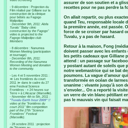
video screening
assurer de son soutien et a glis
recettes pour ne pas perdre la f
- 9 décembre : Projection du
Film réalisé par Gilliane sur la
construction de la clinique
On allait repartir, ou plus exact
pour bébés au Fagogo
Malipolipo
quand Teu, responsable locale d
-
December 9th, 2011: Alofa
la première année, est passée. 
Tuvalu' "Baby clinic
construction by the Fagogo"
force de se croiser par hasard o
video is projected to the
Tuvalu, y a pas de hasard.
Fagogo Malipolipo club
Members
Retour à la maison, Fong (médias
- 8 décembre : Nanumea
doivent passer avec les enfants
Women Meeting (participation
et tournage)
les petits cadeaux que Gilliane 
-
December 8th, 2011:
attend : un passage sur faceboo
Recording of the Nanumea
y postant autant de soleils que 
Women Meeting and donation
to the community.
notre webmastrice qui se bat de
poumons. La vague d’amour qui 
- Les 4 et 5 novembre 2011 :
≪ Les frontières du court
transformée en océan de larmes 
2011 ≫ dans le cadre du 27
unanime : vivante jusqu’à son der
eme Festival Science
s’envoler... On a reporté la visi
Frontières - « 24 heures sur
Terre » à L’Alcazar (Marseille).
un verre de vin blanc pétillant e
-
November 4th to 5th, 2011 :
pas le mauvais vin qui faisait m
"Tuvalu Earth hour 2009" !!
video at the "frontières du
court 2011" film competition
part of the 27th "Science
Frontières" Festival
(Marseille).
- 28 octobre 2011 : projection
de "Nuages au