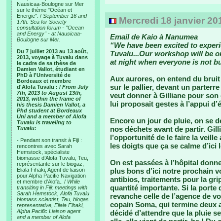
Nausicaa-Boulogne sur Mer
sur le thème "Océan et
Energie". /
September 16 and
Mercredi 18 janvier 20
17th: Sea for Society
consultation forum - "Ocean
and Energy" - at Nausicaa-
Email de Kaio à Nanumea
Boulogne sur Mer.
“We have been excited to experie
Du 7 juillet 2013 au 13 août,
Tuvalu...Our workshop will be o
2013, voyage à Tuvalu dans
at night when everyone is not bu
le cadre de sa thèse de
Damien Vallot, étudiant en
PhD à l'Université de
Aux aurores, on entend du bruit d
Bordeaux et membre
sur le pallier, devant un parterre 
d'Alofa Tuvalu : /
From July
7th, 2013 to August 13th,
veut donner à Gilliane pour son d
2013, within the frame of
lui proposait gestes à l’appui 
his thesis Damien Vallot, a
Phd student at Bordeaux
Uni and a member of Alofa
Encore un jour de pluie, on se 
Tuvalu is traveling to
nos déchets avant de partir. Gilli
Tuvalu:
l’opportunité de le faire la veill
- Pendant son transit à Fiji :
les doigts que ça se calme d’ici l
rencontres avec Sarah
Hemstock, spécialiste
biomasse d’Alofa Tuvalu, Teu,
On est passées à l’hôpital donne
représentante sur le biogaz,
Eliala Fihaki, Agent de liaison
plus bons d’ici notre prochain v
pour Alpha Pacific Navigation
antibios, traitements pour la gr
et membre d’Alofa.. /
While
quantité importante. Si la porte 
transiting in Fiji: meetings with
Sarah Hemstock, Alofa Tuvalu
revanche celle de l’agence de vo
biomass scientist, Teu, biogas
copain Soma, qui termine deux a
representative, Eliala Fihaki,
Alpha Pacific Liaison agent
décidé d’attendre que la pluie s
and a member of Alofa