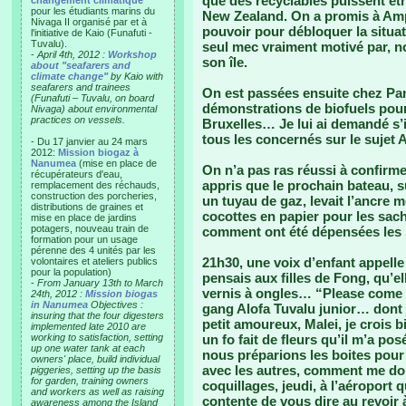
que des recyclables puissent êtr
changement climatique"
pour les étudiants marins du
New Zealand. On a promis à Ampe
Nivaga II organisé par et à
pouvoir pour débloquer la situati
l'initiative de Kaio (Funafuti -
Tuvalu).
seul mec vraiment motivé par, no
-
April 4th, 2012 :
Workshop
son île.
about "seafarers and
climate change"
by Kaio with
seafarers and trainees
On est passées ensuite chez Pa
(Funafuti – Tuvalu, on board
démonstrations de biofuels pour l
Nivaga) about environmental
practices on vessels.
Bruxelles… Je lui ai demandé s’il
tous les concernés sur le suje
- Du 17 janvier au 24 mars
2012:
Mission biogaz à
Nanumea
(mise en place de
On n’a pas ras réussi à confirm
récupérateurs d'eau,
appris que le prochain bateau, s
remplacement des réchauds,
construction des porcheries,
un tuyau de gaz, levait l’ancre 
distributions de graines et
cocottes en papier pour les sach
mise en place de jardins
potagers, nouveau train de
comment ont été dépensées les
formation pour un usage
pérenne des 4 unités par les
21h30, une voix d’enfant appell
volontaires et ateliers publics
pour la population)
pensais aux filles de Fong, qu’e
-
From January 13th to March
vernis à ongles… “Please come 
24th, 2012 :
Mission biogas
in Nanumea
Objectives :
gang Alofa Tuvalu junior… dont j
insuring that the four digesters
petit amoureux, Malei, je crois bi
implemented late 2010 are
working to satisfaction, setting
un fo fait de fleurs qu’il m’a po
up one water tank at each
nous préparions les boites pour v
owners' place, build individual
avec les autres, comment me donn
piggeries, setting up the basis
for garden, training owners
coquillages, jeudi, à l’aéroport
and workers as well as raising
contente de vous dire au revoir 
awareness among the Island