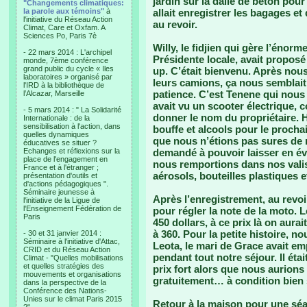
jardin sur la dalle de béton pou
"Changements climatiques:
la parole aux témoins"
à
allait enregistrer les bagages et
l'initiative du Réseau Action
au revoir.
Climat, Care et Oxfam. A
Sciences Po, Paris 7è
Willy, le fidjien qui gère l’éno
- 22 mars 2014 : L'archipel
Présidente locale, avait propos
monde, 7ème conférence
grand public du cycle « Iles
up. C’était bienvenu. Après nous
laboratoires » organisé par
leurs camions, ça nous semblai
l'IRD à la bibliothèque de
patience. C’est Tenene qui nous co
l’Alcazar, Marseille
avait vu un scooter électrique, 
- 5 mars 2014 : " La Solidarité
donner le nom du propriétaire. 
Internationale : de la
sensibilisation à l'action, dans
bouffe et alcools pour le procha
quelles dynamiques
que nous n’étions pas sures de r
éducatives se situer ?
Echanges et réflexions sur la
demandé à pouvoir laisser en év
place de l'engagement en
nous remportions dans nos valise
France et à l'étranger ;
aérosols, bouteilles plastiques e
présentation d'outils et
d'actions pédagogiques ".
Séminaire jeunesse à
Après l’enregistrement, au revoi
l'initiative de la Ligue de
l'Enseignement Fédération de
pour régler la note de la moto. Le
Paris
450 dollars, à ce prix là on aur
à 360. Pour la petite histoire, 
- 30 et 31 janvier 2014 :
Séminaire à l'initiative d'Attac,
Leota, le mari de Grace avait em
CRID et du Réseau Action
pendant tout notre séjour. Il ét
Climat - "Quelles mobilisations
et quelles stratégies des
prix fort alors que nous aurion
mouvements et organisations
gratuitement… à condition bien 
dans la perspective de la
Conférence des Nations-
Unies sur le climat Paris 2015
Retour à la maison pour une sé