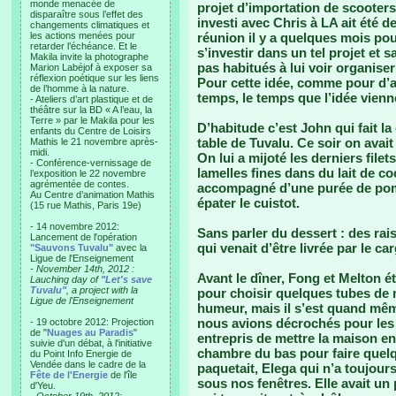
monde menacée de
projet d’importation de scooters
disparaître sous l’effet des
investi avec Chris à LA ait été 
changements climatiques et
les actions menées pour
réunion il y a quelques mois pou
retarder l’échéance. Et le
s’investir dans un tel projet et
Makila invite la photographe
pas habitués à lui voir organis
Marion Labéjof à exposer sa
réflexion poétique sur les liens
Pour cette idée, comme pour d’aut
de l’homme à la nature.
temps, le temps que l’idée vienn
- Ateliers d’art plastique et de
théâtre sur la BD « A l’eau, la
Terre » par le Makila pour les
D’habitude c’est John qui fait la 
enfants du Centre de Loisirs
table de Tuvalu. Ce soir on avait
Mathis le 21 novembre après-
midi.
On lui a mijoté les derniers file
- Conférence-vernissage de
lamelles fines dans du lait de coc
l’exposition le 22 novembre
agrémentée de contes.
accompagné d’une purée de pomm
Au Centre d’animation Mathis
épater le cuistot.
(15 rue Mathis, Paris 19e)
- 14 novembre 2012:
Sans parler du dessert : des rais
Lancement de l'opération
qui venait d’être livrée par le c
"Sauvons Tuvalu"
avec la
Ligue de l'Enseignement
- November 14th, 2012 :
Avant le dîner, Fong et Melton é
Lauching day of
"Let's save
Tuvalu"
, a project with la
pour choisir quelques tubes de 
Ligue de l'Enseignement
humeur, mais il s’est quand mê
nous avions décrochés pour les 
- 19 octobre 2012: Projection
de "
Nuages au Paradis
"
entrepris de mettre la maison e
suivie d'un débat, à l'initiative
chambre du bas pour faire quel
du Point Info Energie de
Vendée dans le cadre de la
paquetait, Elega qui n’a toujour
Fête de l'Energie
de l'île
sous nos fenêtres. Elle avait un
d'Yeu.