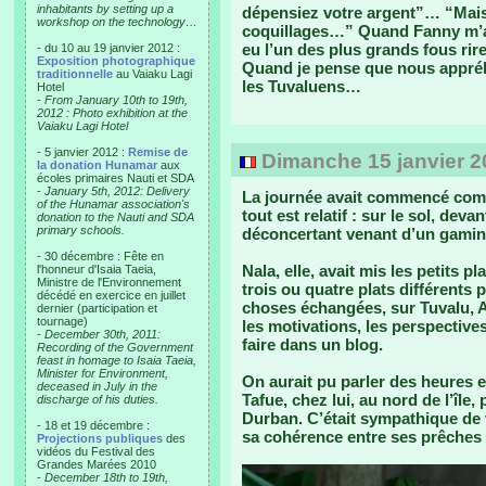
inhabitants by setting up a
dépensiez votre argent”… “Mais 
workshop on the technology…
coquillages…” Quand Fanny m’a v
eu l’un des plus grands fous rir
- du 10 au 19 janvier 2012 :
Exposition photographique
Quand je pense que nous appréh
traditionnelle
au Vaiaku Lagi
les Tuvaluens…
Hotel
-
From January 10th to 19th,
2012 : Photo exhibition at the
Vaiaku Lagi Hotel
- 5 janvier 2012 :
Remise de
Dimanche 15 janvier 20
la donation Hunamar
aux
écoles primaires Nauti et SDA
-
January 5th, 2012: Delivery
La journée avait commencé comm
of the Hunamar association's
tout est relatif : sur le sol, deva
donation to the Nauti and SDA
primary schools.
déconcertant venant d’un gamin 
- 30 décembre : Fête en
Nala, elle, avait mis les petits 
l'honneur d'Isaia Taeia,
Ministre de l'Environnement
trois ou quatre plats différent
décédé en exercice en juillet
choses échangées, sur Tuvalu, Al
dernier (participation et
tournage)
les motivations, les perspectives
-
December 30th, 2011:
faire dans un blog.
Recording of the Government
feast in homage to Isaia Taeia,
Minister for Environment,
On aurait pu parler des heures 
deceased in July in the
Tafue, chez lui, au nord de l’île
discharge of his duties.
Durban. C’était sympathique de 
- 18 et 19 décembre :
sa cohérence entre ses prêches 
Projections publiques
des
vidéos du Festival des
Grandes Marées 2010
-
December 18th to 19th,