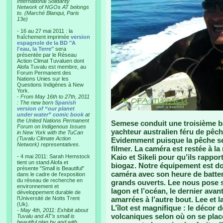
International Solidarity
Network of NGOs AT belongs
to. (Marché Blanqui, Paris
13e)
- 16 au 27 mai 2011 : la
fraîchement imprimée
version
espagnole de la BD "A
l'eau, la Terre"
sera
présentée par le Réseau
Action Climat Tuvaluen dont
Alofa Tuvalu est membre, au
Forum Permanent des
Nations Unies sur les
Questions Indigènes à New
York.
-
From May 16th to 27th, 2011
: The new born
Spanish
version of “our planet
under water” comic book
at
the United Nations Permanent
Semese conduit une troisième b
Forum on Indigenous Issues
yachteur australien féru de pêch
in New York with the TuCan
(Tuvalu Climate Action
Evidemment puisque la pêche ser
Network) representatives.
filmer. La caméra est restée à la
Kaio et Sikeli pour qu’ils rappo
- 4 mai 2011: Sarah Hemstock
tient un stand Alofa et
biogaz. Notre équipement est don
présente "Small is Beautiful"
caméra avec son heure de batter
dans le cadre de l'exposition
du réseau de recherche en
grands ouverts. Lee nous pose su
environnement et
lagon et l’océan, le dernier ava
développement durable de
l'Université de Notts Trent
amarrées à l’autre bout. Lee et 
(Uk).
L’îlot est magnifique : le décor 
-
May 4th, 2011: Exhibit about
volcaniques selon où on se place
Tuvalu and AT’s small is
beautiful plan by and with