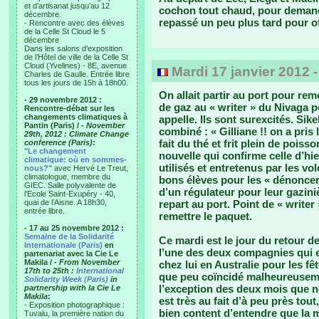
et d’artisanat jusqu’au 12
cochon tout chaud, pour demander
décembre.
repassé un peu plus tard pour offr
- Rencontre avec des élèves
de la Celle St Cloud le 5
décembre
Dans les salons d’exposition
de l’Hôtel de ville de la Celle St
Cloud (Yvelines) - 8E, avenue
Mardi 17 janvier 2012 
Charles de Gaulle. Entrée libre
tous les jours de 15h à 18h00.
On allait partir au port pour rem
- 29 novembre 2012 :
de gaz au « writer » du Nivaga 
Rencontre-débat sur les
changements climatiques à
appelle. Ils sont surexcités. Sik
Pantin (Paris) /
- November
combiné : « Gilliane !! on a pris 
29th, 2012 : Climate Change
fait du thé et frit plein de poiss
conference (Paris)
:
"Le changement
nouvelle qui confirme celle d’hie
climatique: où en sommes-
utilisés et entretenus par les v
nous?"
avec Hervé Le Treut,
climatologue, membre du
bons élèves pour les « dénoncer
GIEC. Salle polyvalente de
d’un régulateur pour leur gaziniè
l’Ecole Saint-Exupéry - 40,
quai de l’Aisne. A 18h30,
repart au port. Point de « write
entrée libre.
remettre le paquet.
- 17 au 25 novembre 2012 :
Semaine de la Solidarité
Ce mardi est le jour du retour de
Internationale (Paris)
en
l’une des deux compagnies qui em
partenariat avec la Cie Le
Makila /
- From November
chez lui en Australie pour les f
17th to 25th :
International
que peu coïncidé malheureusemen
Solidarity Week (Paris)
in
l’exception des deux mois que no
partnership with la Cie Le
Makila
:
est très au fait d’à peu près tou
- Exposition photographique :
bien content d’entendre que la mo
Tuvalu, la première nation du