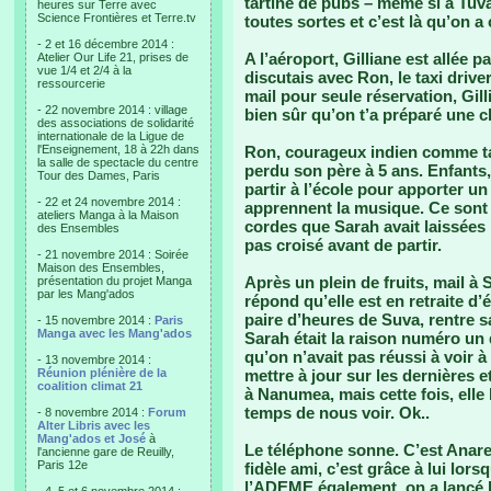
tartiné de pubs – même si à Tuva
heures sur Terre avec
Science Frontières et Terre.tv
toutes sortes et c’est là qu’on a
- 2 et 16 décembre 2014 :
A l’aéroport, Gilliane est allée p
Atelier Our Life 21, prises de
vue 1/4 et 2/4 à la
discutais avec Ron, le taxi driv
ressourcerie
mail pour seule réservation, Gill
- 22 novembre 2014 : village
bien sûr qu’on t’a préparé une 
des associations de solidarité
internationale de la Ligue de
l'Enseignement, 18 à 22h dans
Ron, courageux indien comme tan
la salle de spectacle du centre
perdu son père à 5 ans. Enfants, 
Tour des Dames, Paris
partir à l’école pour apporter u
- 22 et 24 novembre 2014 :
apprennent la musique. Ce sont 
ateliers Manga à la Maison
cordes que Sarah avait laissées
des Ensembles
pas croisé avant de partir.
- 21 novembre 2014 : Soirée
Maison des Ensembles,
Après un plein de fruits, mail à 
présentation du projet Manga
par les Mang'ados
répond qu’elle est en retraite d
paire d’heures de Suva, rentre s
- 15 novembre 2014 :
Paris
Manga avec les Mang'ados
Sarah était la raison numéro un 
qu’on n’avait pas réussi à voir à 
- 13 novembre 2014 :
Réunion plénière de la
mettre à jour sur les dernières e
coalition climat 21
à Nanumea, mais cette fois, elle
temps de nous voir. Ok..
- 8 novembre 2014 :
Forum
Alter Libris avec les
Mang'ados et José
à
Le téléphone sonne. C’est Anare
l'ancienne gare de Reuilly,
Paris 12e
fidèle ami, c’est grâce à lui lors
l’ADEME également, on a lancé l