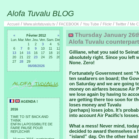
Alofa Tuvalu BLOG
/
/
/
/
/
/
Accueil
Www.alofatuvalu.tv
FACEBOOK
You Tube
Flickr
Twitter
Me C
Thursday January 26th,
«
Février 2012
»
Lun.
Mar.
Mer.
Jeu.
Ven.
Sam.
Dim.
Alofa Tuvalu counterpart
1
2
3
4
5
6
7
8
9
10
11
12
Gilliane, what you said to Seina
13
14
15
16
17
18
19
absolutely right. Since you left
20
21
22
23
24
25
26
27
28
29
None. Zero!
06/08/2026
Fortunately Government sent “N
ten seafarers on board; the Go
on Saturday and we are going to
money on airfares because Air Pa
we lose again by having to acco
are getting there too soon for the
AGENDA !
loses money and Tuvalu
2016
(perhaps) loses jobs. It’s probab
into account Air Pacific’s losses
TIME TO SIT BACK AND
THINK
ENFIN LA POSSIBILITE DE
What a mess! Never mind, today 
FAIRE PAUSE POUR
decided to award themselves a ha
REFLECHIR
“island” day. On the other hand i