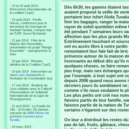
- 23 et 24 août 2014 :
Dès 6h30, les gamins étaient tas
Rencontres internationales de
avaient proposé la veille de ve
la coalition Cop21
portaient leur tshirt Alofa Tuvalu
- 19 août 2014 : Pacific
finir les bagages, ranger la mais
Voices, conférence pour le
rayon de soleil quotidien même l
lancement de l'ouvrage de
Karibaiti Taoaba, Campus bas
été pendant 7 semaines leurs va
de l'USP, Suva-Fiji Islands
affection que les plus grands Ma
- 21 juin 2014 : Fête de la
Extrêmement touchant et source 
Maison des Ensembles,
ont eu accès libre à notre jardin
présentation du projet "Manga
remontaient leur fale fait de bri
Ensemble" - reprogrammer le
futur.
présence autour de la maison de 
incessants au début dès qu’ils 
- 19 juin 2014 : Réunion
plénière de la Coalition Cop21
quelques choses, se faire remarq
peu trop, mais nos échanges quo
- 14 juin 2014 : Intervention au
Salon des Solidarités
à
par l’exemple. à tout sujet ont c
l'invitation de Coordination Sud
depuis 2006 quand nous avons in
derniers jours ils semblaient ne
- 17 mai 2014 : Braderie du
Livre solidaire avec le Collectif
comme s’ils nous voulaient le p
d'Associations de Solidarité
Les plus petits ont crié nos no
Internationale de la Ligue de
l'Enseignement.
faisons partie de leur famille, 
faisons partie de la nation de 
- 11 avril 2014 : La Foulée du
certains s’égarent sur des rout
10e - 10 écoles, 55 classes,
soit près de
2000 élèves de
primaire courent pour
On leur a distribué les restes du 
Tuvalu
.
pas de lait, fruits, gâteaux, choc
- 24 mars 2014 :