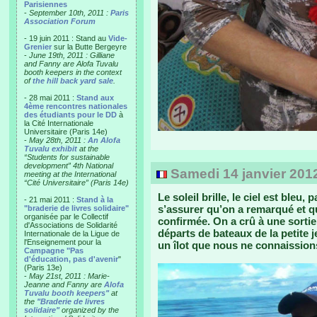
Parisiennes
-
September 10th, 2011 :
Paris
Association Forum
- 19 juin 2011 : Stand au
Vide-
Grenier
sur la Butte Bergeyre
-
June 19th, 2011 : Gilliane
and Fanny are Alofa Tuvalu
booth keepers in the context
of
the hill back yard sale
.
- 28 mai 2011 :
Stand aux
4ème rencontres nationales
des étudiants pour le DD
à
la Cité Internationale
Universitaire (Paris 14e)
-
May 28th, 2011 :
An Alofa
Tuvalu exhibit
at the
“Students for sustainable
development” 4th National
Samedi 14 janvier 2012 -
meeting at the International
“Cité Universitaire” (Paris 14e)
Le soleil brille, le ciel est ble
- 21 mai 2011 :
Stand à la
s’assurer qu’on a remarqué et que
"braderie de livres solidaire"
organisée par le Collectif
confirmée. On a crû à une sortie
d'Associations de Solidarité
départs de bateaux de la petite j
Internationale de la Ligue de
l'Enseignement pour la
un îlot que nous ne connaissio
Campagne "Pas
d'éducation, pas d'avenir
"
(Paris 13e)
-
May 21st, 2011 : Marie-
Jeanne and Fanny are
Alofa
Tuvalu booth keepers"
at
the
"Braderie de livres
solidaire"
organized by the