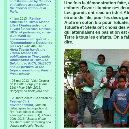
and Marine Life by the D'Ici
Une fois la démonstration faite,
et d'ailleurs association at
enfants d’avoir illuminé ces deux
the tropical aquarium in
Paris.
Les grands ont reçu un tshirt Alo
étroite de l’ile, pour les deux g
- 4 juin 2013 :
Remise
Alofa en coton bio pour Toluafe,
officielle de Tuvalu Marine
Life à l'Ambassadeur de
Toluafe et Stella ont choisi des v
Tuvalu à Bruxelles, Unesco,
qui attendaient en bas et on est
UICN, et partenaires, suivie
d'un Mardi de
Terre à tous les enfants. On a fa
l'environnement spécial
. -
dire.
(
Communiqué
et
Dossier de
presse
) /
June 4th, 2013:
Alofa Tuvalu hands the
Tuvalu Marine Life
publication to Tine Leuelu,
Ambassador of Tuvalu to
Belgium, to IUCN, UNESCO
and its partners, at the
tropical aquarium in Paris.
-
Press release
- 26 mai 2013 : Vide-Grenier
de la Butte Bergeyre (Paris
19e) /
May 26th, 2013:
Bergeyre hill back yard sale.
- 29 mars 2013: 19e édition du
Festival Ciné
Environnement
, Alofa en
débat après la projection du
film, "Les bêtes du Sud
sauvage" à Sées (61). /
Mars
29th, 2013: "Beasts of the
Southern Wild" screening and
debate with Alofa Tuvalu.