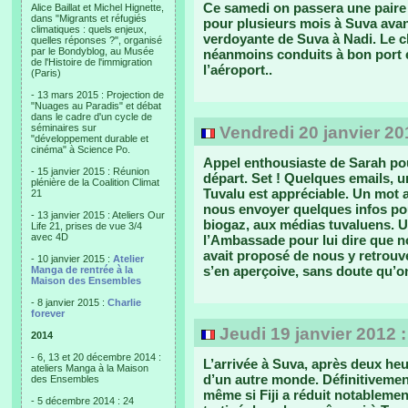
Ce samedi on passera une paire 
Alice Baillat et Michel Hignette,
dans "Migrants et réfugiés
pour plusieurs mois à Suva avant
climatiques : quels enjeux,
verdoyante de Suva à Nadi. Le c
quelles réponses ?", organisé
par le Bondyblog, au Musée
néanmoins conduits à bon port 
de l'Histoire de l'immigration
l’aéroport..
(Paris)
- 13 mars 2015 : Projection de
"Nuages au Paradis" et débat
dans le cadre d'un cycle de
séminaires sur
Vendredi 20 janvier 20
"développement durable et
cinéma" à Science Po.
Appel enthousiaste de Sarah po
- 15 janvier 2015 : Réunion
départ. Set ! Quelques emails, u
plénière de la Coalition Climat
Tuvalu est appréciable. Un mot
21
nous envoyer quelques infos po
- 13 janvier 2015 : Ateliers Our
biogaz, aux médias tuvaluens. Un
Life 21, prises de vue 3/4
avec 4D
l’Ambassade pour lui dire que n
avait proposé de nous y retrouve
- 10 janvier 2015 :
Atelier
s’en aperçoive, sans doute qu’
Manga de rentrée à la
Maison des Ensembles
- 8 janvier 2015 :
Charlie
forever
Jeudi 19 janvier 2012 
2014
- 6, 13 et 20 décembre 2014 :
L’arrivée à Suva, après deux heu
ateliers Manga à la Maison
d’un autre monde. Définitivemen
des Ensembles
même si Fiji a réduit notablemen
- 5 décembre 2014 : 24