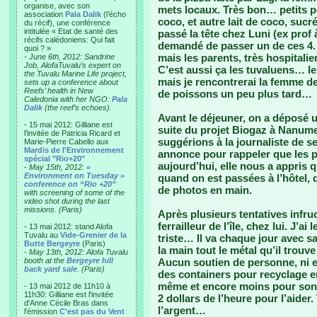
organise, avec son
mets locaux. Très bon… petits po
association
Pala Dalik
(l’écho
coco, et autre lait de coco, sucr
du récif), une conférence
intitulée « Etat de santé des
passé la tête chez Luni (ex prof 
récifs calédoniens: Qui fait
demandé de passer un de ces 4. E
quoi ? »
mais les parents, très hospitali
-
June 6th, 2012: Sandrine
Job, AlofaTuvalu’s expert on
C’est aussi ça les tuvaluens… le
the Tuvalu Marine Life project,
mais je rencontrerai la femme d
sets up a conference about
Reefs’ health in New
de poissons un peu plus tard…
Caledonia with her NGO:
Pala
Dalik
(the reef’s echoes).
Avant le déjeuner, on a déposé
- 15 mai 2012: Gilliane est
suite du projet Biogaz à Nanume
l'invitée de Patricia Ricard et
suggérions à la journaliste de se
Marie-Pierre Cabello aux
Mardis de l'Environnement
annonce pour rappeler que les ph
spécial "Rio+20"
aujourd’hui, elle nous a appris q
-
May 15th, 2012:
«
Environment on Tuesday »
quand on est passées à l’hôtel, 
conference on “Rio +20”
de photos en main.
with screening of some of the
video shot during the last
missions. (Paris)
Après plusieurs tentatives infr
ferrailleur de l’île, chez lui. J’a
- 13 mai 2012: stand Alofa
Tuvalu au
Vide-Grenier de la
triste… Il va chaque jour avec sa
Butte Bergeyre
(Paris)
la main tout le métal qu’il trouv
-
May 13th, 2012: Alofa Tuvalu
booth at the
Bergeyre hill
Aucun soutien de personne, ni en
back yard sale
. (Paris)
des containers pour recyclage en
même et encore moins pour son t
- 13 mai 2012 de 11h10 à
11h30: Gilliane est l'invitée
2 dollars de l’heure pour l’aider
d'Anne Cécile Bras dans
l’argent…
l'émission
C'est pas du Vent