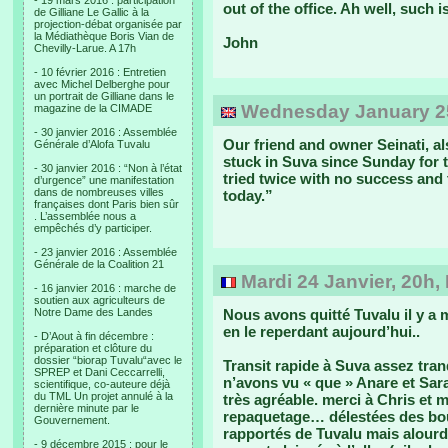
- 19 mars 2016 : participation
out of the office. Ah well, such is 
de Gilliane Le Gallic à la
projection-débat organisée par
la Médiathèque Boris Vian de
John
Chevilly-Larue. A 17h
- 10 février 2016 : Entretien
avec Michel Delberghe pour
un portrait de Gilliane dans le
Wednesday January 25
magazine de la CIMADE
- 30 janvier 2016 : Assemblée
Our friend and owner Seinati, al
Générale d’Alofa Tuvalu
stuck in Suva since Sunday for 
- 30 janvier 2016 : “Non à l’état
tried twice with no success and 
d’urgence” une manifestation
dans de nombreuses villes
today.”
françaises dont Paris bien sûr
. L’assemblée nous a
empêchés d’y participer.
- 23 janvier 2016 : Assemblée
Générale de la Coalition 21
Mardi 24 Janvier, 20h,
- 16 janvier 2016 : marche de
soutien aux agriculteurs de
Notre Dame des Landes
Nous avons quitté Tuvalu il y a m
en le reperdant aujourd’hui..
- D’Aout à fin décembre :
préparation et clôture du
dossier “biorap Tuvalu“avec le
Transit rapide à Suva assez tran
SPREP et Dani Ceccarrelli,
n’avons vu « que » Anare et Sara
scientifique, co-auteure déjà
du TML Un projet annulé à la
très agréable. merci à Chris et 
dernière minute par le
repaquetage… délestées des bout
Gouvernement.
rapportés de Tuvalu mais alourdi
- 9 décembre 2015 : pour le