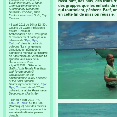
rassurant, des noix, des fruits 
Sarah Hemstock. at Notts
des grappes que les enfants du 
Trent Uni Environment &
Sustainability Research
qui tournoient, pêchent. Bref,
Network Exhibition, DICE
en cette fin de mission réussie.
Centre Conference Suite, City
Campus.
- 8 avril 2011 de 10h à 12h30 :
Gilliane Le Gallic, Présidente
d'Alofa Tuvalu et
Ambassadrice de Tuvalu pour
l'Environnement participe à la
table-ronde "
Bye, Bye,
Culture
" dans le cadre du
colloque "Le changement
climatique un défi pour le
patrimoine mondial" à l'initiative
de l'Université de Versailles St
Quentin, au Palais de la
Découverte à Paris.
-
April 8,2011 : Gilliane Le
Gallic, Alofa Tuvalu President
and Tuvalu goodwill
ambassador for the
environment is a key speaker
at the Saint Quentin
University’s conference, "
Bye,
Bye, Culture
" about CC and
culture loss at the Palais de la
Decouverte, (Paris, 8e).
- 1er au 7 avril 2011 :
"A
l'eau, la Terre"
à Ste Luce
(Martinique) pour des ateliers
avec les primaires pendant la
semaine du développement
durable.