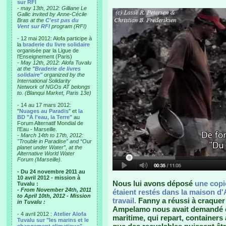
sur RFI
-
may 13th, 2012: Gilliane Le
Gallic invited by Anne-Cécile
Bras at the
C'est pas du
Vent sur RFI
program (RFI)
- 12 mai 2012: Alofa participe à
la
braderie du livre solidaire
organisée par la Ligue de
l'Enseignement (Paris)
-
May 12th, 2012: Alofa Tuvalu
at the
"Braderie de livres
solidaire"
organized by the
International Solidarity
Network of NGOs AT belongs
to. (Blanqui Market, Paris 13e)
- 14 au 17 mars 2012:
"
Nuages au Paradis
" et
la
BD "A l'eau, la Terre"
au
Forum Alternatif Mondial de
l'Eau - Marseille.
-
March 14th to 17th, 2012:
"Trouble in Paradise” and “Our
planet under Water”, at the
Alternative World Water
Forum (Marseille).
- Du 24 novembre 2011 au
10 avril 2012 - mission à
Nous lui avons déposé
une copie
Tuvalu :
- From November 24th, 2011
étaient restés dans la maison d'A
to April 10th, 2012 - Mission
travail.
Fanny a réussi à craquer 
in Tuvalu :
Ampelamo nous avait demandé de
- 4 avril 2012 :
Atelier Alofa
maritime, qui repart, containers
Tuvalu sur "les marins et le