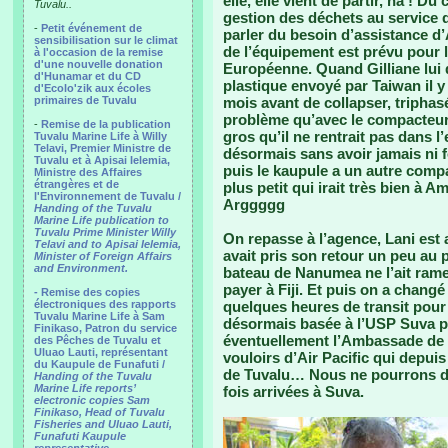
elle, elle vient de partir, ha ! D
Tuvalu..
gestion des déchets au service d
-
Petit événement de
parler du besoin d’assistance d
sensibilisation sur le climat
de l’équipement est prévu pour l
à l'occasion de la remise
d'une nouvelle donation
Européenne. Quand Gilliane lui
d'Hunamar et du CD
plastique envoyé par Taiwan il 
d'Ecolo'zik aux écoles
primaires de Tuvalu
mois avant de collapser, tripha
problème qu’avec le compacteur 
-
Remise de la publication
gros qu’il ne rentrait pas dans l’
Tuvalu Marine Life à Willy
Telavi, Premier Ministre de
désormais sans avoir jamais ni f
Tuvalu et à Apisai Ielemia,
puis le kaupule a un autre compa
Ministre des Affaires
étrangères et de
plus petit qui irait très bien à
l'Environnement de Tuvalu /
Arggggg
Handing of the Tuvalu
Marine Life publication to
Tuvalu Prime Minister Willy
On repasse à l’agence, Lani est a
Telavi and to Apisai Ielemia,
avait pris son retour un peu au pif
Minister of Foreign Affairs
and Environment.
bateau de Nanumea ne l’ait ramené
payer à Fiji. Et puis on a changé
- Remise des copies
électroniques des rapports
quelques heures de transit pour
Tuvalu Marine Life à Sam
désormais basée à l’USP Suva po
Finikaso, Patron du service
éventuellement l’Ambassade de 
des Pêches de Tuvalu et
Uluao Lauti, représentant
vouloirs d’Air Pacific qui depuis
du Kaupule de Funafuti /
de Tuvalu… Nous ne pourrons do
Handing of the Tuvalu
Marine Life reports’
fois arrivées à Suva.
electronic copies Sam
Finikaso, Head of Tuvalu
Fisheries and Uluao Lauti,
Funafuti Kaupule