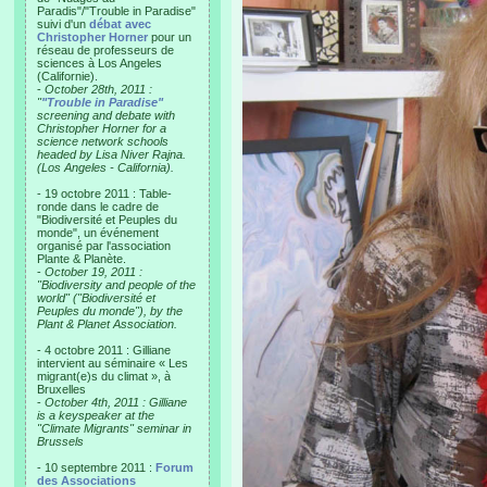
Paradis"/"Trouble in Paradise"
suivi d'un
débat avec
Christopher Horner
pour un
réseau de professeurs de
sciences à Los Angeles
(Californie).
-
October 28th, 2011 :
"
"Trouble in Paradise"
screening and debate with
Christopher Horner for a
science network schools
headed by Lisa Niver Rajna.
(Los Angeles - California).
- 19 octobre 2011 : Table-
ronde dans le cadre de
"Biodiversité et Peuples du
monde", un événement
organisé par l'association
Plante & Planète.
-
October 19, 2011 :
"Biodiversity and people of the
world" ("Biodiversité et
Peuples du monde"), by the
Plant & Planet Association.
- 4 octobre 2011 : Gilliane
intervient au séminaire « Les
migrant(e)s du climat », à
Bruxelles
-
October 4th, 2011 : Gilliane
is a keyspeaker at the
"Climate Migrants" seminar in
Brussels
- 10 septembre 2011 :
Forum
des Associations