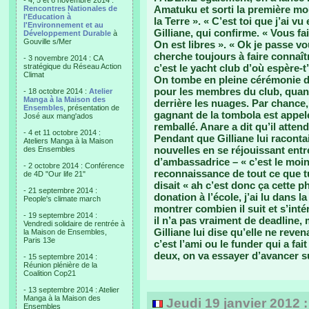
- 4, 5 et 6 novembre 2014 :
Amatuku et sorti la première mou
Rencontres Nationales de
l'Education à
la Terre ». « C’est toi que j’ai vu
l'Environnement et au
Gilliane, qui confirme. « Vous fa
Développement Durable
à
Gouville s/Mer
On est libres ». « Ok je passe vo
cherche toujours à faire connaîtr
- 3 novembre 2014 : CA
stratégique du Réseau Action
c’est le yacht club d’où espère-t
Climat
On tombe en pleine cérémonie d’
pour les membres du club, quant 
- 18 octobre 2014 :
Atelier
Manga à la Maison des
derrière les nuages. Par chance, i
Ensembles
, présentation de
gagnant de la tombola est appelé
José aux mang'ados
remballé. Anare a dit qu’il atten
- 4 et 11 octobre 2014 :
Pendant que Gilliane lui raconta
Ateliers Manga à la Maison
nouvelles en se réjouissant entr
des Ensembles
d’ambassadrice – « c’est le moin
- 2 octobre 2014 : Conférence
reconnaissance de tout ce que tu
de 4D "Our life 21"
disait « ah c’est donc ça cette p
- 21 septembre 2014 :
donation à l’école, j’ai lu dans 
People's climate march
montrer combien il suit et s’inté
- 19 septembre 2014 :
il n’a pas vraiment de deadline, 
Vendredi solidaire de rentrée à
Gilliane lui dise qu’elle ne reven
la Maison de Ensembles,
Paris 13e
c’est l’ami ou le funder qui a fa
deux, on va essayer d’avancer su
- 15 septembre 2014 :
Réunion plénière de la
Coalition Cop21
- 13 septembre 2014 : Atelier
Manga à la Maison des
Jeudi 19 janvier 2012 
Ensembles