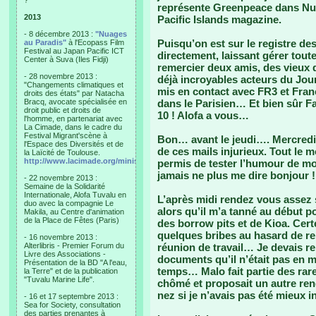
?"
représente Greenpeace dans Nuag
2013
Pacific Islands magazine.
- 8 décembre 2013 :
"Nuages
Puisqu’on est sur le registre des
au Paradis"
à l'Ecopass Film
Festival au Japan Pacific ICT
directement, laissant gérer toute
Center à Suva (Iles Fidji)
remercier deux amis, des vieux d
- 28 novembre 2013 :
déjà incroyables acteurs du Jour
"Changements climatiques et
mis en contact avec FR3 et Franç
droits des états" par Natacha
Bracq, avocate spécialisée en
dans le Parisien… Et bien sûr Fa
droit public et droits de
10 ! Alofa a vous…
l'homme, en partenariat avec
La Cimade, dans le cadre du
Festival Migrant'scène à
Bon… avant le jeudi…. Mercredi j
l'Espace des Diversités et de
de ces mails injurieux. Tout le
la Laïcité de Toulouse.
http://www.lacimade.org/minisites/migrantscene
permis de tester l’humour de mon
jamais ne plus me dire bonjour !
- 22 novembre 2013 :
Semaine de la Solidarité
Internationale, Alofa Tuvalu en
L’après midi rendez vous assez s
duo avec la compagnie Le
alors qu’il m’a tanné au début 
Makila, au Centre d'animation
de la Place de Fêtes (Paris)
des borrow pits et de Kioa. Cer
quelques bribes au hasard de re
- 16 novembre 2013 :
Alterlibris - Premier Forum du
réunion de travail… Je devais r
Livre des Associations -
documents qu’il n’était pas en m
Présentation de la BD "A l'eau,
temps… Malo fait partie des rare
la Terre" et de la publication
"Tuvalu Marine Life".
chômé et proposait un autre rend
nez si je n’avais pas été mieux i
- 16 et 17 septembre 2013 :
Sea for Society, consultation
des parties prenantes à