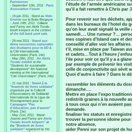
Parisiennes
l’étude de l’armée américaine su
-
September 10th, 2011 :
Paris
qu’il a fait remettre à Chris par 
Association Forum
- 19 juin 2011 : Stand au
Vide-
Pour revenir sur les déchets, ap
Grenier
sur la Butte Bergeyre
-
June 19th, 2011 : Gilliane
dans les bureaux de l’hotel du 
and Fanny are Alofa Tuvalu
qu’on leur avait signalé la veill
booth keepers in the context
samedi…. Une rumeur ?… person
of
the hill back yard sale
.
mes copines d’Island care et d
- 28 mai 2011 :
Stand aux
conseillé d’aller voir les affair
4ème rencontres nationales
des étudiants pour le DD
à
t’il, mise en place par Taiwan av
la Cité Internationale
et cadets…Tout à l’heure j’enfou
Universitaire (Paris 14e)
-
May 28th, 2011 :
An Alofa
l’ile pour voir ce qu’il y a a gla
Tuvalu exhibit
at the
par exemple de prévenir les visi
“Students for sustainable
celle de conjonctivite qui sévit 
development” 4th National
meeting at the International
Quoi d’autre à faire ? Dans le dé
“Cité Universitaire” (Paris 14e)
- 21 mai 2011 :
Stand à la
rassembler les éléments du doss
"braderie de livres solidaire"
dimanche….
organisée par le Collectif
Mettre en place l’expo traditionn
d'Associations de Solidarité
Internationale de la Ligue de
redistrib graines à la nouvelle a
l'Enseignement pour la
à tous ceux qui n’en avaient pas e
Campagne "Pas
d'éducation, pas d'avenir
"
demande.
(Paris 13e)
finaliser les statuts et enregist
-
May 21st, 2011 : Marie-
Jeanne and Fanny are
Alofa
trouver la personne idoine pour
Tuvalu booth keepers"
at
notre absence,
the
"Braderie de livres
aider Penni sur son projet de hut
solidaire"
organized by the