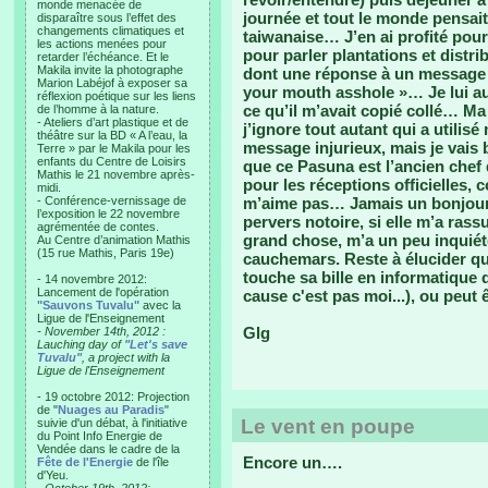
monde menacée de
journée et tout le monde pensait 
disparaître sous l’effet des
changements climatiques et
taiwanaise… J’en ai profité pour 
les actions menées pour
pour parler plantations et distr
retarder l’échéance. Et le
Makila invite la photographe
dont une réponse à un message 
Marion Labéjof à exposer sa
your mouth asshole »… Je lui au
réflexion poétique sur les liens
ce qu’il m’avait copié collé… Ma
de l’homme à la nature.
- Ateliers d’art plastique et de
j’ignore tout autant qui a utili
théâtre sur la BD « A l’eau, la
message injurieux, mais je vais 
Terre » par le Makila pour les
enfants du Centre de Loisirs
que ce Pasuna est l’ancien chef 
Mathis le 21 novembre après-
pour les réceptions officielles, 
midi.
- Conférence-vernissage de
m’aime pas… Jamais un bonjour 
l’exposition le 22 novembre
pervers notoire, si elle m’a rass
agrémentée de contes.
grand chose, m’a un peu inquiétée
Au Centre d’animation Mathis
(15 rue Mathis, Paris 19e)
cauchemars. Reste à élucider qu
touche sa bille en informatique 
- 14 novembre 2012:
Lancement de l'opération
cause c'est pas moi...), ou peut 
"Sauvons Tuvalu"
avec la
Ligue de l'Enseignement
Glg
- November 14th, 2012 :
Lauching day of
"Let's save
Tuvalu"
, a project with la
Ligue de l'Enseignement
- 19 octobre 2012: Projection
de "
Nuages au Paradis
"
Le vent en poupe
suivie d'un débat, à l'initiative
du Point Info Energie de
Vendée dans le cadre de la
Encore un….
Fête de l'Energie
de l'île
d'Yeu.