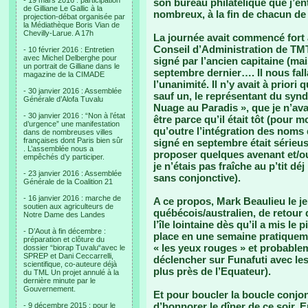
- 19 mars 2016 : participation
son bureau philatélique que j’e
de Gilliane Le Gallic à la
nombreux, à la fin de chacun d
projection-débat organisée par
la Médiathèque Boris Vian de
Chevilly-Larue. A 17h
La journée avait commencé fort 
Conseil d’Administration de TMTI
- 10 février 2016 : Entretien
avec Michel Delberghe pour
signé par l’ancien capitaine (ma
un portrait de Gilliane dans le
septembre dernier…. Il nous fall
magazine de la CIMADE
l’unanimité. Il n’y avait à prior
- 30 janvier 2016 : Assemblée
sauf un, le représentant du syndi
Générale d’Alofa Tuvalu
Nuage au Paradis », que je n’ava
- 30 janvier 2016 : “Non à l’état
être parce qu’il était tôt (pour m
d’urgence” une manifestation
qu’outre l’intégration des noms
dans de nombreuses villes
françaises dont Paris bien sûr
signé en septembre était sérieuse
. L’assemblée nous a
proposer quelques avenant et/
empêchés d’y participer.
je n’étais pas fraîche au p’tit 
- 23 janvier 2016 : Assemblée
sans conjonctive).
Générale de la Coalition 21
- 16 janvier 2016 : marche de
A ce propos, Mark Beaulieu le 
soutien aux agriculteurs de
québécois/australien, de retour
Notre Dame des Landes
l’île lointaine dès qu’il a mis le
- D’Aout à fin décembre :
place en une semaine pratiquem
préparation et clôture du
« les yeux rouges » et probablem
dossier “biorap Tuvalu“avec le
SPREP et Dani Ceccarrelli,
déclencher sur Funafuti avec le
scientifique, co-auteure déjà
plus près de l’Equateur).
du TML Un projet annulé à la
dernière minute par le
Gouvernement.
Et pour boucler la boucle conjon
d’honnorer le dîner de ce soir. 
- 9 décembre 2015 : pour le