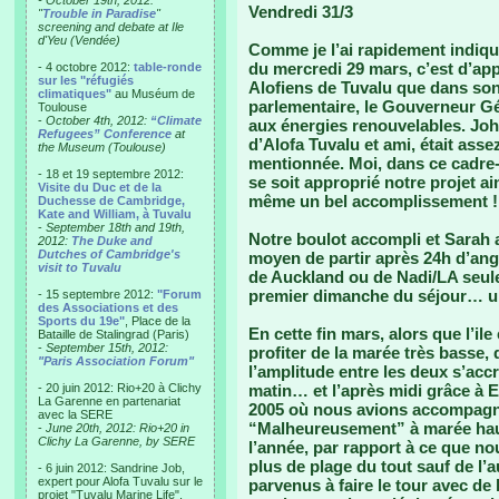
- October 19th, 2012:
Vendredi 31/3
"
Trouble in Paradise
"
screening and debate at Ile
d'Yeu (Vendée)
Comme je l’ai rapidement indiqué
du mercredi 29 mars, c’est d’app
- 4 octobre 2012:
table-ronde
sur les "réfugiés
Alofiens de Tuvalu que dans son
climatiques"
au Muséum de
parlementaire, le Gouverneur G
Toulouse
-
October 4th, 2012:
“Climate
aux énergies renouvelables. Joh
Refugees” Conference
at
d’Alofa Tuvalu et ami, était ass
the Museum (Toulouse)
mentionnée. Moi, dans ce cadre-
- 18 et 19 septembre 2012:
se soit approprié notre projet 
Visite du Duc et de la
même un bel accomplissement !
Duchesse de Cambridge,
Kate and William, à Tuvalu
-
September 18th and 19th,
Notre boulot accompli et Sarah 
2012:
The Duke and
Dutches of Cambridge's
moyen de partir après 24h d’ang
visit to Tuvalu
de Auckland ou de Nadi/LA seul
premier dimanche du séjour… 
- 15 septembre 2012:
"Forum
des Associations et des
Sports du 19e"
, Place de la
En cette fin mars, alors que l’i
Bataille de Stalingrad (Paris)
-
September 15th, 2012:
profiter de la marée très basse, 
"Paris Association Forum"
l’amplitude entre les deux s’acc
- 20 juin 2012: Rio+20 à Clichy
matin… et l’après midi grâce à Eti 
La Garenne en partenariat
2005 où nous avions accompagné 
avec la SERE
“Malheureusement” à marée haut
-
June 20th, 2012: Rio+20 in
Clichy La Garenne, by SERE
l’année, par rapport à ce que no
plus de plage du tout sauf de l’
- 6 juin 2012: Sandrine Job,
expert pour Alofa Tuvalu sur le
parvenus à faire le tour avec de 
projet "Tuvalu Marine Life",