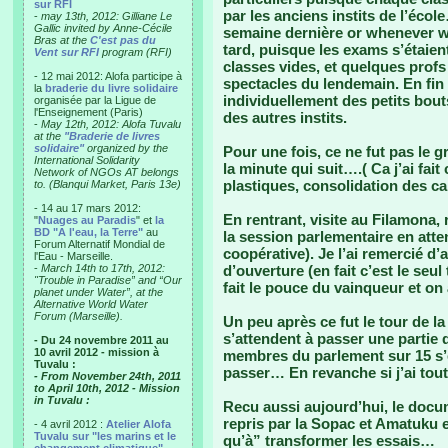
sur RFI
par les anciens instits de l’écol
-
may 13th, 2012: Gilliane Le
Gallic invited by Anne-Cécile
semaine dernière or whenever we 
Bras at the
C'est pas du
tard, puisque les exams s’étaient
Vent sur RFI
program (RFI)
classes vides, et quelques profs
- 12 mai 2012: Alofa participe à
spectacles du lendemain. En fin
la
braderie du livre solidaire
individuellement des petits bou
organisée par la Ligue de
l'Enseignement (Paris)
des autres instits.
-
May 12th, 2012: Alofa Tuvalu
at the
"Braderie de livres
solidaire"
organized by the
Pour une fois, ce ne fut pas l
International Solidarity
la minute qui suit….( Ca j’ai fa
Network of NGOs AT belongs
plastiques, consolidation des c
to. (Blanqui Market, Paris 13e)
- 14 au 17 mars 2012:
En rentrant, visite au Filamona,
"
Nuages au Paradis
" et
la
BD "A l'eau, la Terre"
au
la session parlementaire en atte
Forum Alternatif Mondial de
coopérative). Je l’ai remercié d’
l'Eau - Marseille.
-
March 14th to 17th, 2012:
d’ouverture (en fait c’est le seu
"Trouble in Paradise” and “Our
fait le pouce du vainqueur et on
planet under Water”, at the
Alternative World Water
Forum (Marseille).
Un peu après ce fut le tour de l
s’attendent à passer une partie 
- Du 24 novembre 2011 au
10 avril 2012 - mission à
membres du parlement sur 15 s’é
Tuvalu :
passer… En revanche si j’ai tout
- From November 24th, 2011
to April 10th, 2012 - Mission
in Tuvalu :
Recu aussi aujourd’hui, le docum
repris par la Sopac et Amatuku e
- 4 avril 2012 :
Atelier Alofa
Tuvalu sur "les marins et le
qu’à” transformer les essais…