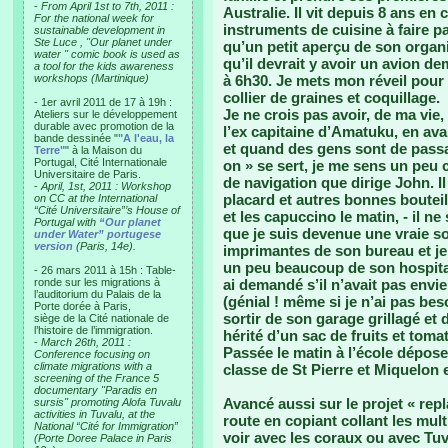
-
From April 1st to 7th, 2011 :
Australie. Il vit depuis 8 ans en 
For the national week for
instruments de cuisine à faire p
sustainable development in
Ste Luce , "Our planet under
qu’un petit aperçu de son orga
water " comic book is used as
qu’il devrait y avoir un avion d
a tool for the kids awareness
workshops (Martinique)
à 6h30. Je mets mon réveil pour 
collier de graines et coquillage.
- 1er avril 2011 de 17 à 19h :
Je ne crois pas avoir, de ma vie
Ateliers sur le développement
durable avec promotion de la
l’ex capitaine d’Amatuku, en ava
bande dessinée "
"A l'eau, la
et quand des gens sont de passag
Terre"
" à la Maison du
Portugal, Cité Internationale
on » se sert, je me sens un pe
Universitaire de Paris.
de navigation que dirige John. Il
-
April, 1st, 2011 : Workshop
placard et autres bonnes bouteil
on CC at the International
“Cité Universitaire”’s House of
et les capuccino le matin, - il ne
Portugal with
“Our planet
que je suis devenue une vraie soul
under Water” portugese
version
(Paris, 14e).
imprimantes de son bureau et je 
un peu beaucoup de son hospitali
- 26 mars 2011 à 15h : Table-
ronde sur les migrations à
ai demandé s’il n’avait pas envie
l’auditorium du Palais de la
(génial ! même si je n’ai pas beso
Porte dorée à Paris,
sortir de son garage grillagé et
siège de la Cité nationale de
l’histoire de l’immigration.
hérité d’un sac de fruits et toma
-
March 26th, 2011 :
Passée le matin à l’école déposer
Conference focusing on
climate migrations with a
classe de St Pierre et Miquelon 
screening of the France 5
documentary "Paradis en
Avancé aussi sur le projet « rep
sursis" promoting Alofa Tuvalu
activities in Tuvalu, at the
route en copiant collant les mul
National “Cité for Immigration”
voir avec les coraux ou avec Tu
(Porte Doree Palace in Paris