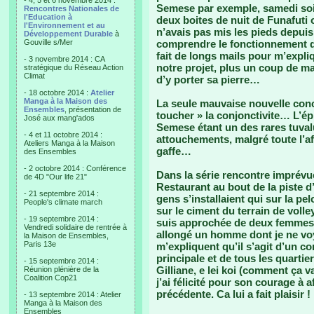
- 4, 5 et 6 novembre 2014 :
Semese par exemple, samedi soir 
Rencontres Nationales de
l'Education à
deux boites de nuit de Funafuti 
l'Environnement et au
n’avais pas mis les pieds depuis
Développement Durable
à
Gouville s/Mer
comprendre le fonctionnement de 
fait de longs mails pour m’expli
- 3 novembre 2014 : CA
notre projet, plus un coup de ma
stratégique du Réseau Action
Climat
d’y porter sa pierre…
- 18 octobre 2014 :
Atelier
Manga à la Maison des
La seule mauvaise nouvelle conc
Ensembles
, présentation de
toucher » la conjonctivite… L’ép
José aux mang'ados
Semese étant un des rares tuval
- 4 et 11 octobre 2014 :
attouchements, malgré toute l’affe
Ateliers Manga à la Maison
gaffe…
des Ensembles
- 2 octobre 2014 : Conférence
Dans la série rencontre imprévu
de 4D "Our life 21"
Restaurant au bout de la piste d’
- 21 septembre 2014 :
gens s’installaient qui sur la pe
People's climate march
sur le ciment du terrain de volle
- 19 septembre 2014 :
suis approchée de deux femmes as
Vendredi solidaire de rentrée à
allongé un homme dont je ne vo
la Maison de Ensembles,
Paris 13e
m’expliquent qu’il s’agit d’un c
principale et de tous les quartier
- 15 septembre 2014 :
Gilliane, e lei koi (comment ça va
Réunion plénière de la
Coalition Cop21
j’ai félicité pour son courage à 
précédente. Ca lui a fait plaisir !
- 13 septembre 2014 : Atelier
Manga à la Maison des
Ensembles