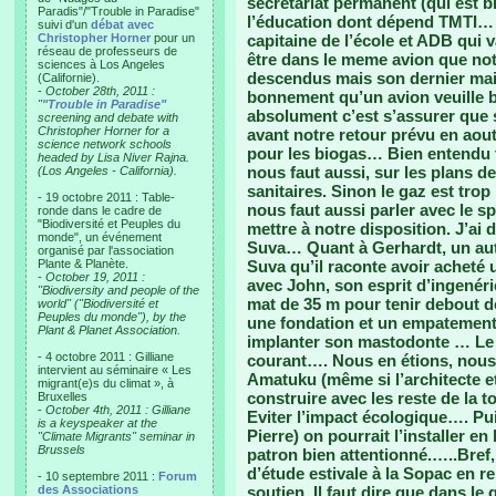
secrétariat permanent (qui est b
Paradis"/"Trouble in Paradise"
l’éducation dont dépend TMTI… A
suivi d'un
débat avec
Christopher Horner
pour un
capitaine de l’école et ADB qui 
réseau de professeurs de
être dans le meme avion que notr
sciences à Los Angeles
descendus mais son dernier mail
(Californie).
-
October 28th, 2011 :
bonnement qu’un avion veuille b
"
"Trouble in Paradise"
absolument c’est s’assurer que 
screening and debate with
Christopher Horner for a
avant notre retour prévu en aout
science network schools
pour les biogas… Bien entendu to
headed by Lisa Niver Rajna.
nous faut aussi, sur les plans de
(Los Angeles - California).
sanitaires. Sinon le gaz est trop 
- 19 octobre 2011 : Table-
nous faut aussi parler avec le s
ronde dans le cadre de
"Biodiversité et Peuples du
mettre à notre disposition. J’a
monde", un événement
Suva… Quant à Gerhardt, un autr
organisé par l'association
Plante & Planète.
Suva qu’il raconte avoir achet
-
October 19, 2011 :
avec John, son esprit d’ingené
"Biodiversity and people of the
mat de 35 m pour tenir debout de
world" ("Biodiversité et
Peuples du monde"), by the
une fondation et un empatement 
Plant & Planet Association.
implanter son mastodonte … Le p
- 4 octobre 2011 : Gilliane
courant…. Nous en étions, nous,
intervient au séminaire « Les
Amatuku (même si l’architecte et
migrant(e)s du climat », à
construire avec les reste de la 
Bruxelles
-
October 4th, 2011 : Gilliane
Eviter l’impact écologique…. Pui
is a keyspeaker at the
Pierre) on pourrait l’installer e
"Climate Migrants" seminar in
Brussels
patron bien attentionné.…..Bref
d’étude estivale à la Sopac en r
- 10 septembre 2011 :
Forum
des Associations
soutien. Il faut dire que dans le 