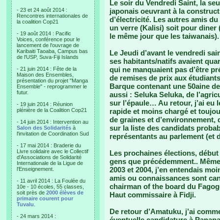
Le soir du Vendredi Saint, la se
- 23 et 24 août 2014 :
japonais oeuvrant à la construc
Rencontres internationales de
d’électricité. Les autres amis du 
la coalition Cop21
un verre (Kalisi) soit pour diner
- 19 août 2014 : Pacific
le même jour que les taiwanais).
Voices, conférence pour le
lancement de l'ouvrage de
Karibaiti Taoaba, Campus bas
Le Jeudi d’avant le vendredi sain
de l'USP, Suva-Fiji Islands
ses habitants/natifs avaient quart
qui ne manquaient pas d’être pré
- 21 juin 2014 : Fête de la
Maison des Ensembles,
de remises de prix aux étudian
présentation du projet "Manga
Barque contenant une 50aine de 
Ensemble" - reprogrammer le
futur.
aussi : Seluka Seluka, de l’agric
sur l’épaule… Au retour, j’ai eu 
- 19 juin 2014 : Réunion
plénière de la Coalition Cop21
rapide et moins chargé et toujou
de graines et d’environnement, de 
- 14 juin 2014 : Intervention au
sur la liste des candidats proba
Salon des Solidarités
à
l'invitation de Coordination Sud
représentants au parlement (et
- 17 mai 2014 : Braderie du
Livre solidaire avec le Collectif
Les prochaines élections, début
d'Associations de Solidarité
gens que précédemment.. Même si
Internationale de la Ligue de
2003 et 2004, j’en entendais mo
l'Enseignement.
amis ou connaissances sont cand
- 11 avril 2014 : La Foulée du
chairman of the board du Fagogo
10e - 10 écoles, 55 classes,
soit près de
2000 élèves de
Haut commissaire à Fidji.
primaire courent pour
Tuvalu
.
De retour d’Amatuku, j’ai comme
- 24 mars 2014 :
éventuelle candidature à Panapa