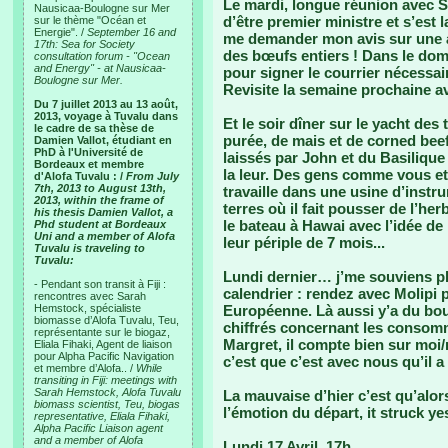
Le mardi, longue réunion avec S
Nausicaa-Boulogne sur Mer
d’être premier ministre et s’est 
sur le thème "Océan et
Energie". /
September 16 and
me demander mon avis sur une a
17th: Sea for Society
des bœufs entiers ! Dans le dom
consultation forum - "Ocean
and Energy" - at Nausicaa-
pour signer le courrier nécess
Boulogne sur Mer.
Revisite la semaine prochaine a
Du 7 juillet 2013 au 13 août,
2013, voyage à Tuvalu dans
Et le soir dîner sur le yacht des
le cadre de sa thèse de
purée, de mais et de corned bee
Damien Vallot, étudiant en
PhD à l'Université de
laissés par John et du Basilique
Bordeaux et membre
la leur. Des gens comme vous et 
d'Alofa Tuvalu : /
From July
7th, 2013 to August 13th,
travaille dans une usine d’inst
2013, within the frame of
terres où il fait pousser de l’her
his thesis Damien Vallot, a
le bateau à Hawai avec l’idée de 
Phd student at Bordeaux
Uni and a member of Alofa
leur périple de 7 mois...
Tuvalu is traveling to
Tuvalu:
Lundi dernier… j’me souviens pl
- Pendant son transit à Fiji :
calendrier : rendez avec Molipi 
rencontres avec Sarah
Hemstock, spécialiste
Européenne. Là aussi y’a du bou
biomasse d’Alofa Tuvalu, Teu,
chiffrés concernant les consomma
représentante sur le biogaz,
Margret, il compte bien sur moi/
Eliala Fihaki, Agent de liaison
pour Alpha Pacific Navigation
c’est que c’est avec nous qu’il a e
et membre d’Alofa.. /
While
transiting in Fiji: meetings with
Sarah Hemstock, Alofa Tuvalu
La mauvaise d’hier c’est qu’alo
biomass scientist, Teu, biogas
l’émotion du départ, it struck ye
representative, Eliala Fihaki,
Alpha Pacific Liaison agent
and a member of Alofa
Lundi 17 Avril, 17h