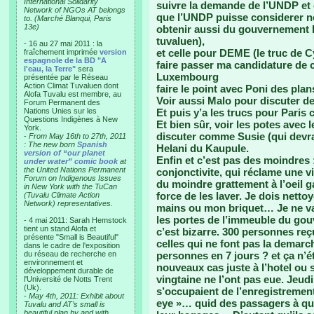
International Solidarity
suivre la demande de l’UNDP et
Network of NGOs AT belongs
que l’UNDP puisse considerer no
to. (Marché Blanqui, Paris
13e)
obtenir aussi du gouvernement l
tuvaluen),
- 16 au 27 mai 2011 : la
et celle pour DEME (le truc de Cy
fraîchement imprimée
version
espagnole de la BD "A
faire passer ma candidature de c
l'eau, la Terre"
sera
Luxembourg
présentée par le Réseau
Action Climat Tuvaluen dont
faire le point avec Poni des plan
Alofa Tuvalu est membre, au
Voir aussi Malo pour discuter d
Forum Permanent des
Nations Unies sur les
Et puis y’a les trucs pour Paris 
Questions Indigènes à New
Et bien sûr, voir les potes avec 
York.
discuter comme Susie (qui devra
-
From May 16th to 27th, 2011
: The new born
Spanish
Helani du Kaupule.
version of “our planet
Enfin et c’est pas des moindres :
under water” comic book
at
the United Nations Permanent
conjonctivite, qui réclame une vig
Forum on Indigenous Issues
du moindre grattement à l’oeil ga
in New York with the TuCan
force de les laver. Je dois nett
(Tuvalu Climate Action
Network) representatives.
mains ou mon briquet… Je ne vai
les portes de l’immeuble du go
- 4 mai 2011: Sarah Hemstock
tient un stand Alofa et
c’est bizarre. 300 personnes reç
présente "Small is Beautiful"
celles qui ne font pas la demarch
dans le cadre de l'exposition
du réseau de recherche en
personnes en 7 jours ? et ça n’éta
environnement et
nouveaux cas juste à l’hotel ou
développement durable de
vingtaine ne l’ont pas eue. Jeudi 
l'Université de Notts Trent
(Uk).
s’occupaient de l’enregistrement
-
May 4th, 2011: Exhibit about
eye »… quid des passagers à qui
Tuvalu and AT’s small is
beautiful plan by and with