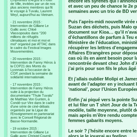
Empreintes d’Argos à l’Hotel
encore les syrènes qui l’annonc
de Ville, invitées par un de nos
et avec un peu de chance le 2e 
plus anciens membres qui fit
semaines avec un trio de BD ver
le voyage à Tuvalu, Laurent
Weyl, aujourd’hui au Vietnam.
Puis l’après-midi nouvelle virée
- 21 novembre 2015 :
Intervention de Gilliane Le
Suzan des déchets, puis Malo qu
Gallic avec Chloé
document sur Kioa… qu’il n’avai
Vlassopoulos dans "200
d’échantillons de parfum à Teu 
millions de réfugiés
climatiques et moi et moi et
Ministère de l’éducation, minist
moi" organisé par ATTAC dans
récupérer les lettres d’engage
le cadre du Festival Images
Mouvementées.
Affaires Etrangères pour dépos
cas où ils en aient besoin pour l
- 20 novembre 2015 :
Intervention de Fanny Héros à
rencontrée devant chez John d’
la COP21 des Monts du
j’ai pris pour son fils le plus â
Lyonnais à l'occasion de la
COP, pendant la semaine de
solidarité internationale.
Et j’allais oublier Molipi et Ja
avant de l’adapter en y incluant 
- 17 novembre 2015 :
Intervention de Fanny Héros
‘national’, pour l’Union Europ
suite à la projection du
documentaire "Thule Tuvalu"
Enfin j’ai piqué vers la pointe S
de Matthias Von Gunten, à
Condé-sur-Vire dans le cadre
et lui filer un T shirt Jour de la
d'une série de ciné-débats
modèle, taille moyenne, plutôt 
organisés par la Ligue de
l'Enseignement en partenariat
mais après m’être rendu compte qu
avec le Conseil Régional de
femmes gabarits moyens.
Basse-Normandie.
- 19 octobre 2015 :
Le soir ? j’hésite encore entre 
Intervention de Gilliane Le
alors je le jouerai au feeling…
Gallic avec Christel Cournil,