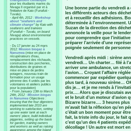
changement climatique"
pour les étudiants marins du
Nivaga II organisé par et à
Une bonne partie du vendredi a é
l'initiative de Kaio (Funafuti -
les différents acteurs des déchet
Tuvalu).
et à recueillir des adhésions. B
-
April 4th, 2012 :
Workshop
about "seafarers and
déterminée à l’environnement. Un
climate change"
by Kaio with
Suzan de la direction des déchet
seafarers and trainees
(Funafuti – Tuvalu, on board
annoncée la veille pour le lend
Nivaga) about environmental
pour comprendre que l’initiativ
practices on vessels.
préparer l’arrivée d’une représe
- Du 17 janvier au 24 mars
poignée seulement de personnes
2012:
Mission biogaz à
Nanumea
(mise en place de
récupérateurs d'eau,
Vendredi après midi : sirène a
remplacement des réchauds,
vendredi… Un charter… filé à l’
construction des porcheries,
distributions de graines et
arriver une ambulance, un stretch
mise en place de jardins
l’avion… Croyant l’affaire réglé
potagers, nouveau train de
commencer par expédier quelq
formation pour un usage
pérenne des 4 unités par les
plus tard, à nouveau sirène… OK
volontaires et ateliers publics
dis je… et je me rends à l’invitat
pour la population)
-
From January 13th to March
prix…. Alors que je discutais av
24th, 2012 :
Mission biogas
et le bruit d’un moteur d’avion q
in Nanumea
Objectives :
Bizarre bizarre…. 3 heures plu
insuring that the four digesters
implemented late 2010 are
m’avait fait la réflexion qu’en p
working to satisfaction, setting
c’était un bon moment pour être
up one water tank at each
owners' place, build individual
fait, la triste info du jour, le fai
piggeries, setting up the basis
c’est qu’un des 4 patients expéd
for garden, training owners
and workers as well as raising
décollage ! Un autre est mort en
awareness among the Island