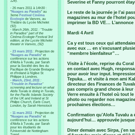
12e).
Severine et Fanny pourront étayer
- 26 mars 2011 à 14h30 :
"
Nuages au Paradis
" au
Le reste de la journée je l’ai pa
3eme
Festival Cinéma
magazines au mur de l’hotel pour
Ecologie
de Vanves, au
imprimer la BD VE… L’annonce pa
Théâtre du Lycée Michelet
(92)
-
March 26th, 2011 : "Trouble
Mardi 4 Avril
in Paradise" part of the
Cinéma Ecologie Festival 3rd
edition, at the Lycée Michelet
Ca y est tous ceux qui attendaie
theater in Vanves, (92)
avec eux … en s’excusant plusie
-
23 mars 2011
: Projection de
“membrre bienfaiteur”…
"
Nuages au Paradis
" et
conférence sur les actions
d'Alofa à Tuvalu, par Sarah
Visite à l’école, reprise du Cora
pour la Société des Iles du
en contact avec Hugh, responsab
Pacifique de Grande Bretagne
et d'Ireland à l'église St
pour avoir leur input. Impressio
Philippe à Londres.
Tepuka… et visite à mon ami Kal
-
March, 23rd, 2011
:
directeur des Finances de Tuval
"
Trouble in Paradise
"
screening and lecture on what
pas compris grand chose à leur
Alofa Tuvalu is doing in Tuvalu,
Verre ensuite à l’hotel où tout 
for the Pacific Islands Society
of the UK and Ireland at St
photo ou regarder nos magazine
Philips Church, Earls Court,
prochaines élections…
London, by Sarah Hemstock
-
11 mars 2011
: Projection de
Confirmation qu’Alofa Tuvalu a 
"
Nuages au Paradis
" et
aujourd’hui… approuvée jusque 
conférence sur les actions
d'Alofa à Tuvalu, par Sarah
pour les étudiants de
Diner demain avec Sirpa, j’en sa
l'Université de Nottingham
Trend