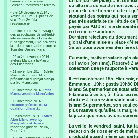
Eti un jour de pluie)… et la situ
heures sur Terre avec
qu’elle m’a demandé mon avis.. Je
Science Frontières et Terre.tv
pour elle une bonne étude et qu’
- 2 et 16 décembre 2014 :
ajoutant des points qui nous sem
Atelier Our Life 21, prises de
vue 1/4 et 2/4 à la
pas très satisfaite de l’étude de 
ressourcerie
payés par ADB et m’a demandé de
- 22 novembre 2014 : village
en terme de solutions.
des associations de solidarité
Dernière relecture du document
internationale de la Ligue de
global d’une mise en place d’éne
l'Enseignement, 18 à 22h dans
la salle de spectacle du centre
Sarah pour avoir ses dernières 
Tour des Dames, Paris
- 22 et 24 novembre 2014 :
Ce matin, mails et salade géniale
ateliers Manga à la Maison
de l’avion (on time). Réservé 2 au
des Ensembles
collection que je rapporte à Pari
- 21 novembre 2014 : Soirée
Maison des Ensembles,
Il est maintenant 15h. Hier soir
présentation du projet Manga
par les Mang'ados
Emmanuel. 19h : pastis 19h30 Di
Island Supermarket où nous étion
- 15 novembre 2014 :
Paris
Manga avec les Mang'ados
Filamona à éviter, à l’hôtel au 
choix est impressionnante mais 
- 13 novembre 2014 :
Island Supermarket, son seul co
Réunion plénière de la
coalition climat 21
plus mauvais qu’ailleurs malgré 
la pizza que nous avions commi
- 8 novembre 2014 :
Forum
Alter Libris avec les
Mang'ados et José
à
La veille, le vendredi saint, fut 
l'ancienne gare de Reuilly,
rédaction de dossier et de mail
Paris 12e
productif quand même car partou