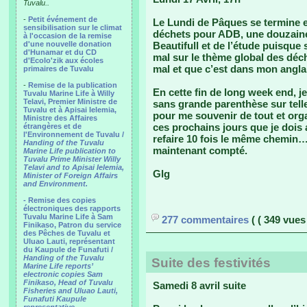
Tuvalu..
-
Petit événement de
Le Lundi de Pâques se termine et 
sensibilisation sur le climat
déchets pour ADB, une douzaine 
à l'occasion de la remise
d'une nouvelle donation
Beautifull et de l’étude puisque
d'Hunamar et du CD
mal sur le thème global des déche
d'Ecolo'zik aux écoles
mal et que c’est dans mon angla
primaires de Tuvalu
-
Remise de la publication
En cette fin de long week end, j
Tuvalu Marine Life à Willy
Telavi, Premier Ministre de
sans grande parenthèse sur telle
Tuvalu et à Apisai Ielemia,
pour me souvenir de tout et orga
Ministre des Affaires
ces prochains jours que je dois 
étrangères et de
l'Environnement de Tuvalu /
refaire 10 fois le même chemin… 
Handing of the Tuvalu
maintenant compté.
Marine Life publication to
Tuvalu Prime Minister Willy
Telavi and to Apisai Ielemia,
Glg
Minister of Foreign Affairs
and Environment.
- Remise des copies
électroniques des rapports
Tuvalu Marine Life à Sam
277 commentaires
( ( 349 vues 
Finikaso, Patron du service
des Pêches de Tuvalu et
Uluao Lauti, représentant
du Kaupule de Funafuti /
Handing of the Tuvalu
Suite des festivités
Marine Life reports’
electronic copies Sam
Finikaso, Head of Tuvalu
Samedi 8 avril suite
Fisheries and Uluao Lauti,
Funafuti Kaupule