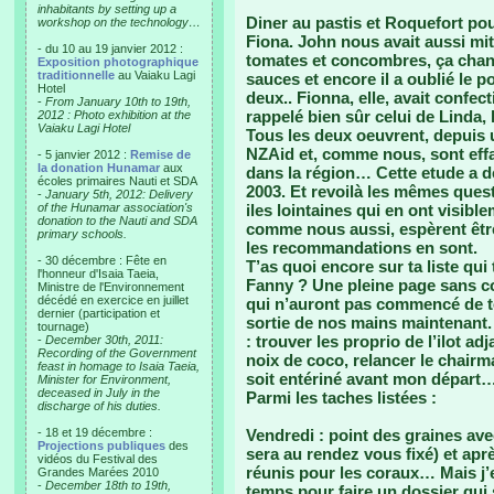
inhabitants by setting up a
Diner au pastis et Roquefort pou
workshop on the technology…
Fiona. John nous avait aussi mit
- du 10 au 19 janvier 2012 :
tomates et concombres, ça chang
Exposition photographique
traditionnelle
au Vaiaku Lagi
sauces et encore il a oublié le 
Hotel
deux.. Fionna, elle, avait conf
-
From January 10th to 19th,
rappelé bien sûr celui de Linda, l
2012 : Photo exhibition at the
Vaiaku Lagi Hotel
Tous les deux oeuvrent, depuis 
NZAid et, comme nous, sont effar
- 5 janvier 2012 :
Remise de
la donation Hunamar
aux
dans la région… Cette etude a 
écoles primaires Nauti et SDA
2003. Et revoilà les mêmes ques
-
January 5th, 2012: Delivery
of the Hunamar association's
iles lointaines qui en ont visibl
donation to the Nauti and SDA
comme nous aussi, espèrent êtr
primary schools.
les recommandations en sont.
- 30 décembre : Fête en
T’as quoi encore sur ta liste qu
l'honneur d'Isaia Taeia,
Fanny ? Une pleine page sans co
Ministre de l'Environnement
décédé en exercice en juillet
qui n’auront pas commencé de tou
dernier (participation et
sortie de nos mains maintenant.
tournage)
: trouver les proprio de l’ilot ad
-
December 30th, 2011:
Recording of the Government
noix de coco, relancer le chairm
feast in homage to Isaia Taeia,
soit entériné avant mon départ
Minister for Environment,
deceased in July in the
Parmi les taches listées :
discharge of his duties.
- 18 et 19 décembre :
Vendredi : point des graines avec
Projections publiques
des
sera au rendez vous fixé) et ap
vidéos du Festival des
réunis pour les coraux… Mais j
Grandes Marées 2010
-
December 18th to 19th,
temps pour faire un dossier qui 