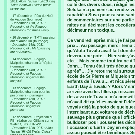
2011: Alofa Tuvalu « 2010 King
collé des divers docs, rédigé le
Tides Festival » video public
screening
Seluka n’a pu venir au rendez vo
rapatrié à Suva pour raison sanit
- 17 décembre : Fête de Noël
de commentaires sur une partie d
du Fagogo (tournage)
-
December 17th, 2011 :
mites qui déciment les cocotier
Recording of the Fagogo
décimeur non toxique..
Malipolipo Christmas Party
- 16 décembre : TMTI passing
Ce vendredi après midi, je l’ai 
out at Amatuku (tournage)
-
December 16th, 2011 :
prix… Au passage, merci Temu : j
Recording of TMTI passing
qu’Alofa Tuvalu avait fait don d
out at Amatuku
devenu une pote… Hier soir y’avai
- 14 décembre : Fagogo
etc… Mais comme tout traine à Tuv
Malipolipo chantent à l'hôpital
John… Temu était très décue qu
(tournage)
-
December 14th, 2011 :
après”… J’y retournerai surtout
Recording of Fagogo
école de St Pierre et Miquelon t
Malipolipo singing at the
enfants de Tuvalu… et récupérer
hospital
Earth Day à Tuvalu ? Alors ? s’in
- 13 décembre : Fagogo
arrivée avec les filles qui essai
Malipolipo chantent pour les
prisonniers (tournage)
des asso de Tuvalu, m’a consei
-
December 13th, 2011:
m’avait dit qu’elles avaient l’id
Recording of Fagogo
Malipolipo singing for
voyais déjà la photo de quelque
prisoners
interdisant aux voitures de déch
sauvage plus grande que l’officie
- 12 décembre : Projection du
Film réalisé par Gilliane sur le
bulldozer pour pousser les déchet
Water Quizz à IRWM
l’occasion d’Earth Day en expli
-
December 12th, 2011: Alofa
Tuvalu "IRWM Water Quizz"
assoc pouvait être bénéfique. S