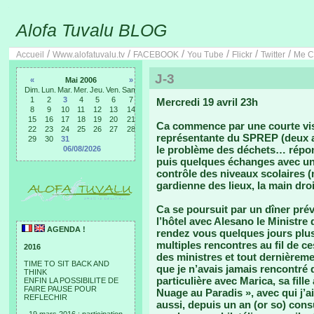
Alofa Tuvalu BLOG
/
/
/
/
/
/
Accueil
Www.alofatuvalu.tv
FACEBOOK
You Tube
Flickr
Twitter
Me C
J-3
«
Mai 2006
»
Dim.
Lun.
Mar.
Mer.
Jeu.
Ven.
Sam.
1
2
3
4
5
6
7
Mercredi 19 avril 23h
8
9
10
11
12
13
14
15
16
17
18
19
20
21
Ca commence par une courte vis
22
23
24
25
26
27
28
représentante du SPREP (deux au
29
30
31
le problème des déchets… répond
06/08/2026
puis quelques échanges avec une
contrôle des niveaux scolaires (
gardienne des lieux, la main dro
Ca se poursuit par un dîner pré
l’hôtel avec Alesano le Ministre 
AGENDA !
rendez vous quelques jours plus 
multiples rencontres au fil de ce
2016
des ministres et tout dernièrement
TIME TO SIT BACK AND
que je n’avais jamais rencontré 
THINK
particulière avec Marica, sa fille
ENFIN LA POSSIBILITE DE
FAIRE PAUSE POUR
Nuage au Paradis », avec qui j’
REFLECHIR
aussi, depuis un an (or so) cons