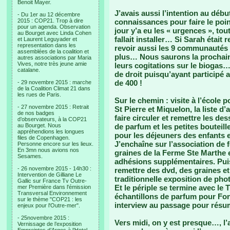
Benoit Mayer.
J’avais aussi l’intention au déb
- Du 1er au 12 décembre
2015 : COP21. Trop à dire
connaissances pour faire le poin
pour un agenda. Observation
jour y’a eu les « urgences », tout
au Bourget avec Linda Cohen
fallait installer… Si Sarah étai
et Laurent Leguyader et
representation dans les
revoir aussi les 9 communautés 
assemblées de la coalition et
plus… Nous saurons la prochaine
autres associations par Maria
Vives, notre très jeune amie
leurs cogitations sur le biogas
catalane.
de droit puisqu’ayant particip
de 400 !
- 29 novembre 2015 : marche
de la Coalition Climat 21 dans
les rues de Paris.
Sur le chemin : visite à l’école p
- 27 novembre 2015 : Retrait
St Pierre et Miquelon, la liste d
de nos badges
faire circuler et remettre les de
d’observateurs, à la COP21
au Bourget. Nous
de parfum et les petites bouteil
appréhendions les longues
pour les déjeuners des enfants e
files de Copenhagen.
J’enchaîne sur l’association de 
Personne encore sur les lieux.
En 3mn nous avions nos
graines de la Ferme Ste Marthe e
Sesames.
adhésions supplémentaires. Puis j
- 26 novembre 2015 - 14h30 :
remettre des dvd, des graines et
Intervention de Gilliane Le
traditionnelle exposition de phot
Gallic sur France Tv Outre-
Et le périple se termine avec l
mer Première dans l'émission
Transversal Environnement
échantillons de parfum pour Fon
sur le thème "COP21 : les
interview au passage pour résum
enjeux pour l'Outre-mer".
- 25novembre 2015 :
Vers midi, on y est presque…, l’
Vernissage de l’exposition