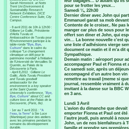
leur bagages… D’autant qu’ils s
Sarah Hemstock. at Notts
pour se frotter les yeux…
Trent Uni Environment &
Samedi ¼, 22h30
Sustainability Research
Network Exhibition, DICE
Dernier diner avec John qui pa
Centre Conference Suite, City
Emmanuel garait sa mob devan
Campus.
Contente de le croiser,. Ne pas l
- 8 avril 2011 de 10h à 12h30 :
manger car plus de sous pour le 
Gilliane Le Gallic, Présidente
d'Alofa Tuvalu et
offert son diner et John, qui esp
Ambassadrice de Tuvalu pour
vin… La bonne nouvelle c’est q
l'Environnement participe à la
une liste d’adhésions vierge se
table-ronde "
Bye, Bye,
Culture
" dans le cadre du
document ce matin et il m’a dit q
colloque "Le changement
Sympathique.
climatique un défi pour le
patrimoine mondial" à l'initiative
Demain matin : aéroport pour a
de l'Université de Versailles St
accompagner Paul et Fionna et ap
Quentin, au Palais de la
Ce samedi soir, après un déjeun
Découverte à Paris.
-
April 8,2011 : Gilliane Le
accompagné d’un autre bon vin (
Gallic, Alofa Tuvalu President
remettre au travail (meme si que
and Tuvalu goodwill
ambassador for the
journal, ressemble vraiment à d
environment is a key speaker
invitant à la danse sur la BBC W
at the Saint Quentin
University’s conference, "
Bye,
en 3 ans.
Bye, Culture
" about CC and
culture loss at the Palais de la
Lundi 3 Avril
Decouverte, (Paris, 8e).
L’avion du dimanche que devait p
- 1er au 7 avril 2011 :
"A
emporter Fionna et Paul ont été
l'eau, la Terre"
à Ste Luce
(Martinique) pour des ateliers
l’autre jeudi, puis annulé à nou
avec les primaires pendant la
John, un de nos bienfaiteurs à T
semaine du développement
famille et prendre ses premières
durable.