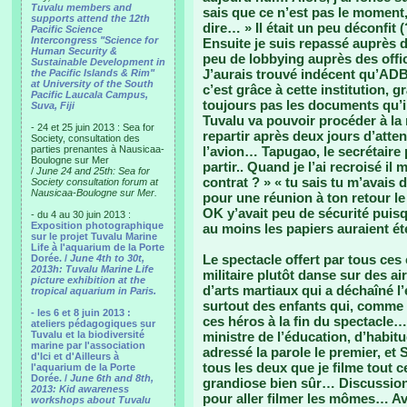
Tuvalu members and
sais que ce n’est pas le moment
supports attend the 12th
dire… » Il était un peu déconfit 
Pacific Science
Intercongress "Science for
Ensuite je suis repassé auprès 
Human Security &
peu de lobbying auprès des offic
Sustainable Development in
J’aurais trouvé indécent qu’ADB
the Pacific Islands & Rim"
at University of the South
c’est grâce à cette institution, g
Pacific Laucala Campus,
toujours pas les documents qu’
Suva, Fiji
Tuvalu va pouvoir procéder à la 
- 24 et 25 juin 2013 : Sea for
repartir après deux jours d’att
Society, consultation des
parties prenantes à Nausicaa-
l’avion… Tapugao, le secrétaire 
Boulogne sur Mer
partir.. Quand je l’ai recroisé il
/
June 24 and 25th: Sea for
contrat ? » « tu sais tu m’avais 
Society consultation forum at
Nausicaa-Boulogne sur Mer.
pour une réunion à ton retour le
OK y’avait peu de sécurité puisq
- du 4 au 30 juin 2013 :
Exposition photographique
au moins les papiers auraient ét
sur le projet Tuvalu Marine
Life à l'aquarium de la Porte
Le spectacle offert par tous ces
Dorée. /
June 4th to 30t,
2013h: Tuvalu Marine Life
militaire plutôt danse sur des a
picture exhibition at the
d’arts martiaux qui a déchaîné 
tropical aquarium in Paris.
surtout des enfants qui, comme u
- les 6 et 8 juin 2013 :
ces héros à la fin du spectacle…. 
ateliers pédagogiques sur
Tuvalu et la biodiversité
ministre de l’éducation, d’habitu
marine par l'association
adressé la parole le premier, et 
d'Ici et d'Ailleurs à
tous les deux que je filme tout c
l'aquarium de la Porte
Dorée. /
June 6th and 8th,
grandiose bien sûr… Discussion
2013: Kid awareness
pour aller filmer les mômes… Ava
workshops about Tuvalu