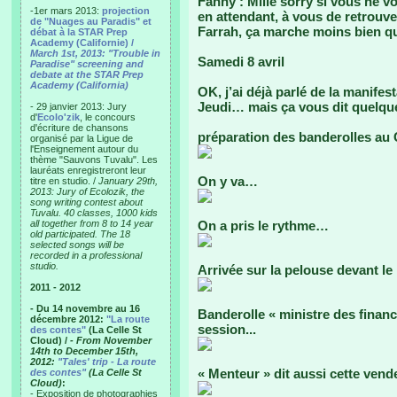
Fanny : Mille sorry si vous ne v
-1er mars 2013:
projection
en attendant, à vous de retrouve
de "Nuages au Paradis" et
Farrah, ça marche moins bien qu
débat à la STAR Prep
Academy (Californie) /
March 1st, 2013: "Trouble in
Samedi 8 avril
Paradise" screening and
debate at the STAR Prep
Academy (California)
OK, j’ai déjà parlé de la manifes
Jeudi… mais ça vous dit quelque
- 29 janvier 2013: Jury
d'
Ecolo'zik
, le concours
d'écriture de chansons
préparation des banderolles au 
organisé par la Ligue de
l'Enseignement autour du
thème "Sauvons Tuvalu". Les
lauréats enregistreront leur
On y va…
titre en studio. /
January 29th,
2013: Jury of Ecolozik, the
song writing contest about
Tuvalu. 40 classes, 1000 kids
all together from 8 to 14 year
On a pris le rythme…
old participated. The 18
selected songs will be
recorded in a professional
studio.
Arrivée sur la pelouse devant le
2011 - 2012
- Du 14 novembre au 16
Banderolle « ministre des finan
décembre 2012:
"La route
session...
des contes"
(La Celle St
Cloud) /
- From November
14th to December 15th,
2012:
"Tales' trip - La route
« Menteur » dit aussi cette vende
des contes"
(La Celle St
Cloud)
:
- Exposition de photographies