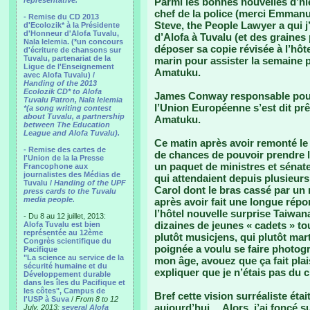
representative.
Parmi les bonnes nouvelles d’hie
chef de la police (merci Emmanue
- Remise du CD 2013
Steve, the People Lawyer a qui 
d'Ecolozik* à la Présidente
d'Honneur d'Alofa Tuvalu,
d’Alofa à Tuvalu (et des graines
Nala Ielemia. (*un concours
déposer sa copie révisée à l’hôte
d'écriture de chansons sur
Tuvalu, partenariat de la
marin pour assister la semaine p
Ligue de l'Enseignement
Amatuku.
avec Alofa Tuvalu) /
Handing of the 2013
Ecolozik CD* to Alofa
James Conway responsable pour
Tuvalu Patron, Nala Ielemia
l’Union Européenne s’est dit prê
*(a song writing contest
about Tuvalu, a partnership
Amatuku.
between The Education
League and Alofa Tuvalu).
Ce matin après avoir remonté l
- Remise des cartes de
de chances de pouvoir prendre l
l'Union de la la Presse
un paquet de ministres et sénate
Francophone aux
journalistes des Médias de
qui attendaient depuis plusieurs
Tuvalu /
Handing of the UPF
Carol dont le bras cassé par un 
press cards to the Tuvalu
media people.
après avoir fait une longue répon
l’hôtel nouvelle surprise Taiwa
- Du 8 au 12 juillet, 2013:
dizaines de jeunes « cadets » to
Alofa Tuvalu est bien
représentée au 12ème
plutôt musicjens, qui plutôt mar
Congrès scientifique du
poignée a voulu se faire photog
Pacifique
"La science au service de la
mon âge, avouez que ça fait plai
sécurité humaine et du
expliquer que je n’étais pas du c
Développement durable
dans les îles du Pacifique et
les côtes", Campus de
Bref cette vision surréaliste éta
l'USP à Suva
/
From 8 to 12
aujourd’hui… Alors, j’ai foncé su
July, 2013:
several Alofa