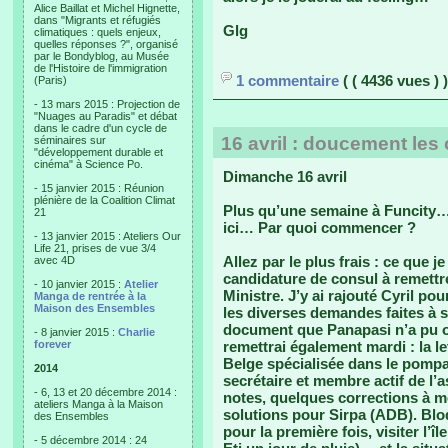
Alice Baillat et Michel Hignette,
dans "Migrants et réfugiés
Glg
climatiques : quels enjeux,
quelles réponses ?", organisé
par le Bondyblog, au Musée
de l'Histoire de l'immigration
1 commentaire
( ( 4436 vues ) )
(Paris)
- 13 mars 2015 : Projection de
"Nuages au Paradis" et débat
dans le cadre d'un cycle de
16 avril : doucement les
séminaires sur
"développement durable et
cinéma" à Science Po.
Dimanche 16 avril
- 15 janvier 2015 : Réunion
plénière de la Coalition Climat
Plus qu’une semaine à Funcity…
21
ici… Par quoi commencer ?
- 13 janvier 2015 : Ateliers Our
Life 21, prises de vue 3/4
Allez par le plus frais : ce que j
avec 4D
candidature de consul à remettre
- 10 janvier 2015 :
Atelier
Ministre. J’y ai rajouté Cyril p
Manga de rentrée à la
Maison des Ensembles
les diverses demandes faites à s
document que Panapasi n’a pu ou
- 8 janvier 2015 :
Charlie
forever
remettrai également mardi : la l
Belge spécialisée dans le pompage 
2014
secrétaire et membre actif de l’
- 6, 13 et 20 décembre 2014 :
notes, quelques corrections à mo
ateliers Manga à la Maison
solutions pour Sirpa (ADB). Bloq
des Ensembles
pour la première fois, visiter l’
- 5 décembre 2014 : 24