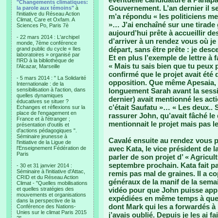
"Changements climatiques:
Gouvernement. L’an dernier il se
la parole aux témoins"
à
l'initiative du Réseau Action
m’a répondu « les politiciens me
Climat, Care et Oxfam. A
»… J’ai enchaîné sur une tirade 
Sciences Po, Paris 7è
aujourd’hui prête à accueillir 
- 22 mars 2014 : L'archipel
d’arriver à un rendez vous où je 
monde, 7ème conférence
départ, sans être prête : je des
grand public du cycle « Iles
laboratoires » organisé par
Et en plus l’exemple de lettre à 
l'IRD à la bibliothèque de
« Mais tu sais bien que tu peux 
l’Alcazar, Marseille
confirmé que le projet avait été
- 5 mars 2014 : " La Solidarité
opposition. Que même Apesaia, r
Internationale : de la
sensibilisation à l'action, dans
longuement Sarah avant la sessi
quelles dynamiques
dernier) avait mentionné les act
éducatives se situer ?
c’était Saufatu »… « Les deux.
Echanges et réflexions sur la
place de l'engagement en
rassurer John, qu’avait fâché l
France et à l'étranger ;
mentionnait le projet mais pas l
présentation d'outils et
d'actions pédagogiques ".
Séminaire jeunesse à
Cavalé ensuite au rendez vous p
l'initiative de la Ligue de
avec Kata, le vice président de
l'Enseignement Fédération de
Paris
parler de son projet d’ « Agricul
septembre prochain. Kata fait par
- 30 et 31 janvier 2014 :
Séminaire à l'initiative d'Attac,
remis pas mal de graines. Il a c
CRID et du Réseau Action
généraux de la manif de la semai
Climat - "Quelles mobilisations
et quelles stratégies des
vidéo pour que John puisse appr
mouvements et organisations
expédiées en même temps à quel
dans la perspective de la
dont Mark qui les a forwardés à
Conférence des Nations-
Unies sur le climat Paris 2015
j’avais oublié. Depuis je les ai fa