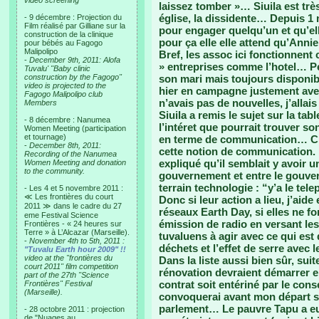
video screening
laissez tomber »… Siuila est trè
église, la dissidente… Depuis 1 
- 9 décembre : Projection du
Film réalisé par Gilliane sur la
pour engager quelqu’un et qu’ell
construction de la clinique
pour ça elle elle attend qu’Anni
pour bébés au Fagogo
Malipolipo
Bref, les assoc ici fonctionnen
-
December 9th, 2011: Alofa
» entreprises comme l’hotel… Pe
Tuvalu' "Baby clinic
construction by the Fagogo"
son mari mais toujours disponibl
video is projected to the
hier en campagne justement ave
Fagogo Malipolipo club
n’avais pas de nouvelles, j’alla
Members
Siuila a remis le sujet sur la tabl
- 8 décembre : Nanumea
l’intéret que pourrait trouver so
Women Meeting (participation
et tournage)
en terme de communication… C’
-
December 8th, 2011:
cette notion de communication. M
Recording of the Nanumea
expliqué qu’il semblait y avoir
Women Meeting and donation
to the community.
gouvernement et entre le gouver
terrain technologie : “y’a le te
- Les 4 et 5 novembre 2011 :
≪ Les frontières du court
Donc si leur action a lieu, j’ai
2011 ≫ dans le cadre du 27
réseaux Earth Day, si elles ne fon
eme Festival Science
émission de radio en versant les
Frontières - « 24 heures sur
Terre » à L’Alcazar (Marseille).
tuvaluens à agir avec ce qui est
-
November 4th to 5th, 2011 :
déchets et l’effet de serre avec
"Tuvalu Earth hour 2009" !!
video at the "frontières du
Dans la liste aussi bien sûr, sui
court 2011" film competition
rénovation devraient démarrer e
part of the 27th "Science
contrat soit entériné par le con
Frontières" Festival
(Marseille).
convoquerai avant mon départ si
parlement… Le pauvre Tapu a eu 
- 28 octobre 2011 : projection
de "Nuages au