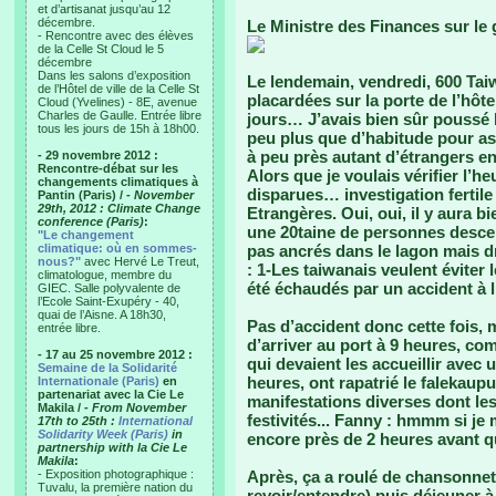
et d’artisanat jusqu’au 12
décembre.
Le Ministre des Finances sur le gr
- Rencontre avec des élèves
de la Celle St Cloud le 5
décembre
Dans les salons d’exposition
Le lendemain, vendredi, 600 Tai
de l’Hôtel de ville de la Celle St
placardées sur la porte de l’hô
Cloud (Yvelines) - 8E, avenue
Charles de Gaulle. Entrée libre
jours… J’avais bien sûr poussé l
tous les jours de 15h à 18h00.
peu plus que d’habitude pour as
à peu près autant d’étrangers e
- 29 novembre 2012 :
Rencontre-débat sur les
Alors que je voulais vérifier l’he
changements climatiques à
disparues… investigation fertile 
Pantin (Paris) /
- November
29th, 2012 : Climate Change
Etrangères. Oui, oui, il y aura 
conference (Paris)
:
une 20taine de personnes descen
"Le changement
climatique: où en sommes-
pas ancrés dans le lagon mais dr
nous?"
avec Hervé Le Treut,
: 1-Les taiwanais veulent éviter 
climatologue, membre du
été échaudés par un accident à l
GIEC. Salle polyvalente de
l’Ecole Saint-Exupéry - 40,
quai de l’Aisne. A 18h30,
Pas d’accident donc cette fois,
entrée libre.
d’arriver au port à 9 heures, co
- 17 au 25 novembre 2012 :
qui devaient les accueillir avec 
Semaine de la Solidarité
heures, ont rapatrié le falekaupu
Internationale (Paris)
en
partenariat avec la Cie Le
manifestations diverses dont le
Makila /
- From November
festivités... Fanny : hmmm si je 
17th to 25th :
International
Solidarity Week (Paris)
in
encore près de 2 heures avant q
partnership with la Cie Le
Makila
:
- Exposition photographique :
Après, ça a roulé de chansonnette
Tuvalu, la première nation du
revoir/entendre) puis déjeuner à 