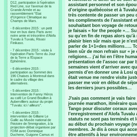
D12, participation à l’opération
assistant personnel et son épous
Red Line, sur l’avenue de la
d’origine québécoise et à Tuvalu
Grande Armée et au
rassemblement “Etat
très contente de passer un peu 
d’Urgence Climatique au
les compliments de l’assistant e
Champs de Mars.
souhaitant bon voyage de retour
- 8 décembre 2015 : un petit
je faisais « for the people »… Sur
tour en bus dans Paris avec
su qu’en fin de repas alors qu’à
notre amie et trésorière d’Alofa
Tuvalu à Tuvalu, Risasi
plaisir bien sûr mais que je n’es
Finikaso.
parler de 1+1=des millions….. T
- 7 décembre 2015 : visite à
bien sûr de mon refrain sur « je
l’opération Paris-Terre du Jour
religions… j’ai foi en l’être hu
de la Terre a l’Espace
présentation de l’assoc car par 
Ephémère.
semaines vient d’arriver avec 
- 6 décembre 2015 :
permis d’en donner une à Losi q
participation au Sommet des
196 Chaises à Montreuil dans
était venue me rendre visite just
le cadre du village des
passer me voir en début de séjo
alternatives.
les derniers jours possibles…
- 5 décembre 2015 :
Intervention de Fanny Héros
J’sais pas comment je vais fair
au café Le Grand Bouillon à
Aubervilliers autour du projet
journée marathon, itinéraire qu
"Tuvalu: ici / ailleurs".
Tango pour discuter coraux avec
- 5 décembre 2015 :
l’enregistrement d’Alofa Tuvalu
intervention de Gilliane Le
statuts ne sont pas terminés et
Gallic au Musée national de
au début du prochain voyage (n
l’histoire de l’immigration, à la
projection-débat organisee par
membres. Je dis à ceux qui accep
l’OIM avec Dominique
être attentifs à leur environneme
Duchene, Guigone Camus et