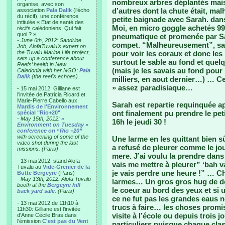
nombreux arbres déplantés mais 
organise, avec son
d’autres dont la chute était, m
association
Pala Dalik
(l’écho
du récif), une conférence
petite baignade avec Sarah. dans
intitulée « Etat de santé des
Moi, en micro goggle achetés 99 
récifs calédoniens: Qui fait
quoi ? »
pneumatique et promenée par Sa
-
June 6th, 2012: Sandrine
compet. “Malheureusement”, sauf
Job, AlofaTuvalu’s expert on
the Tuvalu Marine Life project,
pour voir les coraux et donc les
sets up a conference about
surtout le sable au fond et quel
Reefs’ health in New
(mais je les savais au fond pour
Caledonia with her NGO:
Pala
Dalik
(the reef’s echoes).
milliers, en aout dernier…) … C
» assez paradisiaque…
- 15 mai 2012: Gilliane est
l'invitée de Patricia Ricard et
Marie-Pierre Cabello aux
Sarah est repartie requinquée ap
Mardis de l'Environnement
ont finalement pu prendre le peti
spécial "Rio+20"
-
May 15th, 2012:
«
16h le jeudi 30 !
Environment on Tuesday »
conference on “Rio +20”
with screening of some of the
Une larme en les quittant bien sû
video shot during the last
a refusé de pleurer comme le jou
missions. (Paris)
mere. J’ai voulu la prendre dans m
- 13 mai 2012: stand Alofa
vais me mettre à pleurer” ‘bah va
Tuvalu au
Vide-Grenier de la
je vais perdre une heure !” … Ch
Butte Bergeyre
(Paris)
-
May 13th, 2012: Alofa Tuvalu
larmes… Un gros gros hug de depa
booth at the
Bergeyre hill
le coeur au bord des yeux et si 
back yard sale
. (Paris)
ce ne fut pas les grandes eaus n
- 13 mai 2012 de 11h10 à
trucs à faire… les choses promi
11h30: Gilliane est l'invitée
visite à l’école ou depuis trois 
d'Anne Cécile Bras dans
l'émission
C'est pas du Vent
particuliers puisque chaque class