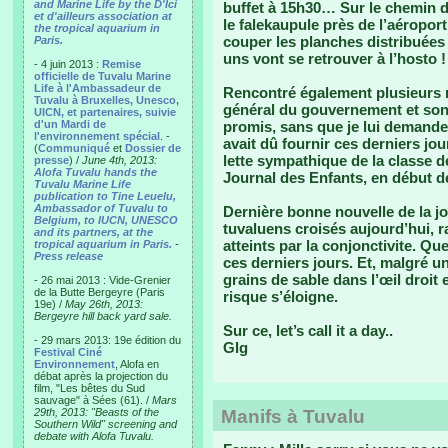
and Marine Life by the D'Ici
buffet à 15h30… Sur le chemin du
et d'ailleurs association at
le falekaupule près de l’aéropor
the tropical aquarium in
couper les planches distribuée
Paris.
uns vont se retrouver à l’hosto !
- 4 juin 2013 :
Remise
officielle de Tuvalu Marine
Life à l'Ambassadeur de
Rencontré également plusieurs m
Tuvalu à Bruxelles, Unesco,
général du gouvernement et son é
UICN, et partenaires, suivie
d'un Mardi de
promis, sans que je lui demande,
l'environnement spécial
. -
avait dû fournir ces derniers jou
(
Communiqué
et
Dossier de
lette sympathique de la classe d
presse
) /
June 4th, 2013:
Alofa Tuvalu hands the
Journal des Enfants, en début d
Tuvalu Marine Life
publication to Tine Leuelu,
Ambassador of Tuvalu to
Dernière bonne nouvelle de la jo
Belgium, to IUCN, UNESCO
tuvaluens croisés aujourd’hui, r
and its partners, at the
atteints par la conjonctivite. 
tropical aquarium in Paris.
-
Press release
ces derniers jours. Et, malgré u
grains de sable dans l’œil droit 
- 26 mai 2013 : Vide-Grenier
de la Butte Bergeyre (Paris
risque s’éloigne.
19e) /
May 26th, 2013:
Bergeyre hill back yard sale.
Sur ce, let’s call it a day..
- 29 mars 2013: 19e édition du
Glg
Festival Ciné
Environnement
, Alofa en
débat après la projection du
film, "Les bêtes du Sud
sauvage" à Sées (61). /
Mars
29th, 2013: "Beasts of the
Manifs à Tuvalu
Southern Wild" screening and
debate with Alofa Tuvalu.