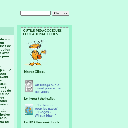
OUTILS PEDAGOGIQUES /
EDUCATIONAL TOOLS
du soir,
 un
ines de
aduction
e avait
ss pour
r
stp »…Je
Manga Climat
 pour
 avant
 au
llait
Un Manga sur le
prime)…
climat pour et par
e dos de
des ados
ensuite
nge
Le livret: / the leaflet
 nous
 maison
-
"Le biogaz
pour les nazes"
 sûre
-
"Biogas -
checker
What a blast!"
radio
 pas pu
La BD / the comic book: