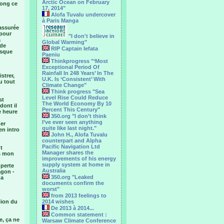
Arctic Ocean on February
Fong ce
17, 2014"
Alofa Tuvalu undercover
à Paris Manga
 assurée
 pour
"I don't believe in
à
Global Warming"
 de
RIP Captain Iefata
esque
Paeniu
Thinkprogress "‘Most
Exceptional Period Of
Rainfall In 248 Years’ In The
strer,
U.K. Is ‘Consistent’ With
u tout
Climate Change"
Think progress "Sea
Level Rise Could Reduce
st
The World Economy By 10
dont il
Percent This Century"
e heure
350.org "I don’t think
I’ve ever seen anything
her
quite like last night."
en intro
John H., Alofa Tuvalu
counterpart and Alpha
Pacific Navigation Ltd
t
Manager shares the
ès mon
improvements of his energy
supply system at home in
 perte
Australia
agon -
350.org "Leaked
 a
documents confirm the
worst"
from 2013 feelings to
iion du
2014 wishes
De 2013 à 2014...
Common statement :
e, ça ne
Warsaw Climate Conference