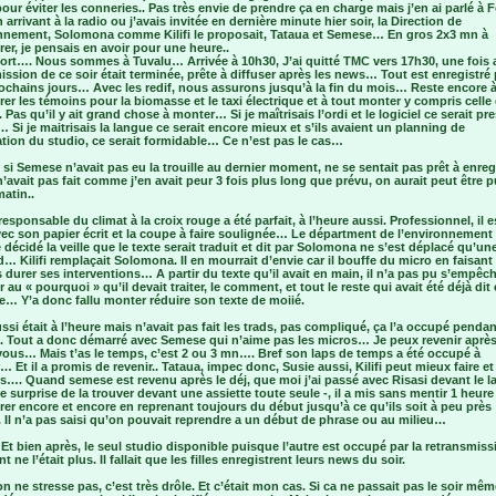
our éviter les conneries.. Pas très envie de prendre ça en charge mais j’en ai parlé à 
 arrivant à la radio ou j’avais invitée en dernière minute hier soir, la Direction de
onnement, Solomona comme Kilifi le proposait, Tataua et Semese… En gros 2x3 mn à
rer, je pensais en avoir pour une heure..
 tort…. Nous sommes à Tuvalu… Arrivée à 10h30, J’ai quitté TMC vers 17h30, une fois
ission de ce soir était terminée, prête à diffuser après les news… Tout est enregistré
rochains jours… Avec les redif, nous assurons jusqu’à la fin du mois… Reste encore 
rer les témoins pour la biomasse et le taxi électrique et à tout monter y compris celle
 Pas qu’il y ait grand chose à monter… Si je maîtrisais l’ordi et le logiciel ce serait pr
 Si je maitrisais la langue ce serait encore mieux et s’ils avaient un planning de
tion du studio, ce serait formidable… Ce n’est pas le cas…
, si Semese n’avait pas eu la trouille au dernier moment, ne se sentait pas prêt à enregi
i n’avait pas fait comme j’en avait peur 3 fois plus long que prévu, on aurait peut être p
matin..
responsable du climat à la croix rouge a été parfait, à l’heure aussi. Professionnel, il e
vec son papier écrit et la coupe à faire soulignée… Le départment de l’environnement 
é décidé la veille que le texte serait traduit et dit par Solomona ne s’est déplacé qu’un
d… Kilifi remplaçait Solomona. Il en mourrait d’envie car il bouffe du micro en faisant
 durer ses interventions… A partir du texte qu’il avait en main, il n’a pas pu s’empêc
r au « pourquoi » qu’il devait traiter, le comment, et tout le reste qui avait été déjà dit 
e… Y’a donc fallu monter réduire son texte de moiié.
ssi était à l’heure mais n’avait pas fait les trads, pas compliqué, ça l’a occupé pendan
te. Tout a donc démarré avec Semese qui n’aime pas les micros… Je peux revenir apr
vous… Mais t’as le temps, c’est 2 ou 3 mn…. Bref son laps de temps a été occupé à
… Et il a promis de revenir.. Tataua, impec donc, Susie aussi, Kilifi peut mieux faire et
…. Quand semese est revenu après le déj, que moi j’ai passé avec Risasi devant le l
 surprise de la trouver devant une assiette toute seule -, il a mis sans mentir 1 heure
rer encore et encore en reprenant toujours du début jusqu’à ce qu’ils soit à peu près
 Il n’a pas saisi qu’on pouvait reprendre a un début de phrase ou au milieu…
Et bien après, le seul studio disponible puisque l’autre est occupé par la retransmiss
t ne l’était plus. Il fallait que les filles enregistrent leurs news du soir.
 ne stresse pas, c’est très drôle. Et c’était mon cas. Si ca ne passait pas le soir mêm