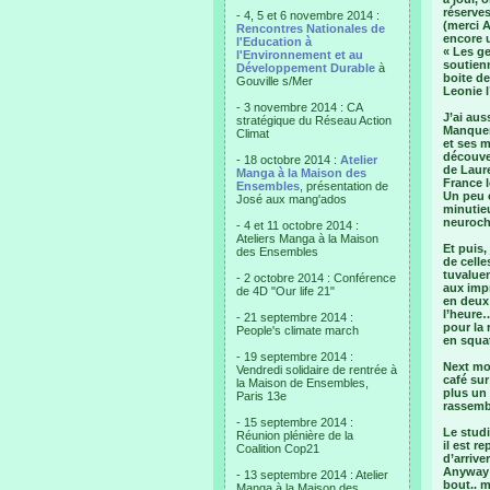
réserve
- 4, 5 et 6 novembre 2014 :
(merci A
Rencontres Nationales de
encore u
l'Education à
« Les ge
l'Environnement et au
soutienn
Développement Durable
à
boite d
Gouville s/Mer
Leonie l
- 3 novembre 2014 : CA
J’ai au
stratégique du Réseau Action
Manquent
Climat
et ses m
découver
- 18 octobre 2014 :
Atelier
de Laure
Manga à la Maison des
France l
Ensembles
, présentation de
Un peu 
José aux mang'ados
minutieu
neuroch
- 4 et 11 octobre 2014 :
Ateliers Manga à la Maison
Et puis,
des Ensembles
de celle
tuvaluen
- 2 octobre 2014 : Conférence
aux impr
de 4D "Our life 21"
en deux 
l’heure…
- 21 septembre 2014 :
pour la 
People's climate march
en squat
- 19 septembre 2014 :
Next mor
Vendredi solidaire de rentrée à
café sur
la Maison de Ensembles,
plus un 
Paris 13e
rassembl
- 15 septembre 2014 :
Le studi
Réunion plénière de la
il est r
Coalition Cop21
d’arriv
Anyway j
- 13 septembre 2014 : Atelier
bout.. m
Manga à la Maison des