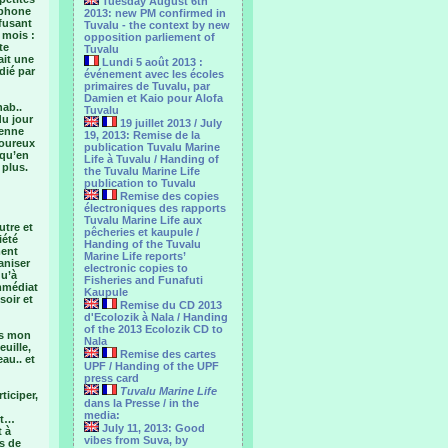
Tuesday August 6th
éphone
2013: new PM confirmed in
efusant
Tuvalu - the context by new
 mois :
opposition parliement of
te
Tuvalu
ait une
Lundi 5 août 2013 :
dié par
événement avec les écoles
primaires de Tuvalu, par
Damien et Kaio pour Alofa
ab..
Tuvalu
du jour
19 juillet 2013 / July
ienne
19, 2013: Remise de la
moureux
publication Tuvalu Marine
 qu’en
Life à Tuvalu / Handing of
 plus.
the Tuvalu Marine Life
publication to Tuvalu
Remise des copies
électroniques des rapports
Tuvalu Marine Life aux
utre et
pêcheries et kaupule /
iété
Handing of the Tuvalu
ment
Marine Life reports’
aniser
electronic copies to
qu’à
Fisheries and Funafuti
immédiat
Kaupule
soir et
Remise du CD 2013
d'Ecolozik à Nala / Handing
of the 2013 Ecolozik CD to
is mon
Nala
euille,
Remise des cartes
au.. et
UPF / Handing of the UPF
press card
Tuvalu Marine Life
ticiper,
dans la Presse / in the
media:
it…
July 11, 2013: Good
t à
vibes from Suva, by
s de