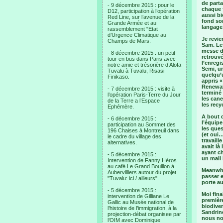
de parta
- 9 décembre 2015 : pour le
chaque f
D12, participation à l’opération
aussi bi
Red Line, sur l’avenue de la
fond son
Grande Armée et au
langage
rassemblement “Etat
d’Urgence Climatique au
Je revie
Champs de Mars.
Sam. Les
messe du
- 8 décembre 2015 : un petit
retrouv
tour en bus dans Paris avec
l’enregi
notre amie et trésorière d’Alofa
Semi, un
Tuvalu à Tuvalu, Risasi
quelqu’u
Finikaso.
appris «
Renewabl
- 7 décembre 2015 : visite à
terminé 
l’opération Paris-Terre du Jour
les cane
de la Terre a l’Espace
les recy
Ephémère.
A bout d
- 6 décembre 2015 :
l’équipe
participation au Sommet des
les ques
196 Chaises à Montreuil dans
(et oui…
le cadre du village des
travaill
alternatives.
avait là
ayant ch
- 5 décembre 2015 :
un mail 
Intervention de Fanny Héros
au café Le Grand Bouillon à
Meanwhi
Aubervilliers autour du projet
passer e
"Tuvalu: ici / ailleurs".
porte au
- 5 décembre 2015 :
Moi fina
intervention de Gilliane Le
première
Gallic au Musée national de
biodive
l’histoire de l’immigration, à la
Sandrine
projection-débat organisee par
nous no
l’OIM avec Dominique