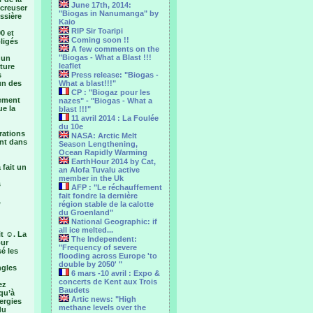
June 17th, 2014:
 creuser
"Biogas in Nanumanga" by
ssière
Kaio
RIP Sir Toaripi
90 et
Coming soon !!
bligés
A few comments on the
"Biogas - What a Blast !!!
 un
leaflet
ture
s
Press release: "Biogas -
un des
What a blast!!!"
CP : "Biogaz pour les
lement
nazes" - "Biogas - What a
ue la
blast !!!"
11 avril 2014 : La Foulée
du 10e
rations
NASA: Arctic Melt
ent dans
Season Lengthening,
Ocean Rapidly Warming
EarthHour 2014 by Cat,
 fait un
an Alofa Tuvalu active
member in the Uk
s
AFP : "Le réchauffement
fait fondre la dernière
,
région stable de la calotte
du Groenland"
National Geographic: if
all ice melted...
it ☺. La
The Independent:
our
"Frequency of severe
sé les
flooding across Europe 'to
double by 2050' "
ngles
6 mars -10 avril : Expo &
concerts de Kent aux Trois
ez
Baudets
qu’à
Artic news: "High
ergies
methane levels over the
du