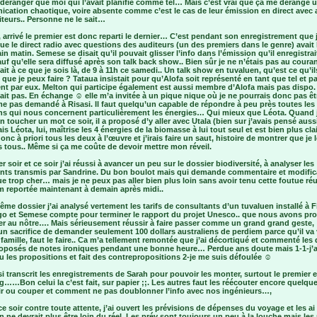
déranger que moi qui l’avait planifié comme tel… Mais c’est vrai que ça me dérange 
cation chaotique, voire absente comme c’est le cas de leur émission en direct avec 
teurs.. Personne ne le sait…
arrivé le premier est donc reparti le dernier… C’est pendant son enregistrement que j
ue le direct radio avec questions des auditeurs (un des premiers dans le genre) avait l
n matin. Semese se disait qu’il pouvait glisser l’info dans l’émission qu’il enregistra
uf qu’elle sera diffusé après son talk back show.. Bien sûr je ne n’étais pas au courant
ait à ce que je sois là, de 9 à 11h ce samedi.. Un talk show en tuvaluen, qu’est ce qu’il
que je peux faire ? Tataua insistait pour qu’Alofa soit représenté en tant que tel et p
nt par eux. Melton qui participe également est aussi membre d’Alofa mais pas dispo.
ait pas. En échange ☺ elle m’a invitée à un pique nique où je ne pourrais donc pas ê
e pas demandé à Risasi. Il faut quelqu’un capable de répondre à peu près toutes les
ns qui nous concernent particulièrement les énergies… Qui mieux que Léota. Quand j
 en toucher un mot ce soir, il a proposé d’y aller avec Utala (bien sur j’avais pensé auss
is Léota, lui, maîtrise les 4 énergies de la biomasse à lui tout seul et est bien plus clair
onc à priori tous les deux à l’œuvre et j’irais faire un saut, histoire de montrer que je 
 tous.. Même si ça me coûte de devoir mettre mon réveil.
er soir et ce soir j’ai réussi à avancer un peu sur le dossier biodiversité, à analyser les
ts transmis par Sandrine. Du bon boulot mais qui demande commentaire et modific
e trop cher… mais je ne peux pas aller bien plus loin sans avoir tenu cette foutue ré
m reportée maintenant à demain après midi..
ême dossier j’ai analysé vertement les tarifs de consultants d’un tuvaluen installé à Fi
go et Semese compte pour terminer le rapport du projet Unesco.. que nous avons pr
rer au nôtre…. Mais sérieusement réussir à faire passer comme un grand grand geste,
n sacrifice de demander seulement 100 dollars australiens de perdiem parce qu’il va 
famille, faut le faire.. Ca m’a tellement remontée que j’ai décortiqué et commenté les 
proposés de notes ironiques pendant une bonne heure… Perdue ans doute mais 1-1-j’a
 les propositions et fait des contrepropositions 2-je me suis défoulée ☺
si transcrit les enregistrements de Sarah pour pouvoir les monter, surtout le premier 
g……Bon celui la c’est fait, sur papier ;;. Les autres faut les réécouter encore quelque
ir ou couper et comment ne pas doublonner l’info avec nos ingénieurs…,
ce soir contre toute attente, j’ai ouvert les prévisions de dépenses du voyage et les a
on ne devrait plus être loin du réel. Les prév sont toujours un peu à la louche mais les 