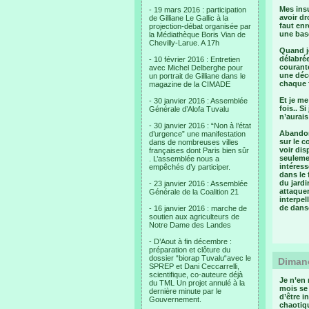
Mes insu
- 19 mars 2016 : participation
avoir dr
de Gilliane Le Gallic à la
faut enr
projection-débat organisée par
une base
la Médiathèque Boris Vian de
Chevilly-Larue. A 17h
Quand je
délabrée
- 10 février 2016 : Entretien
courante
avec Michel Delberghe pour
une déco
un portrait de Gilliane dans le
chaque f
magazine de la CIMADE
Et je me
- 30 janvier 2016 : Assemblée
fois.. S
Générale d’Alofa Tuvalu
n’aurai
- 30 janvier 2016 : “Non à l’état
Abandon
d’urgence” une manifestation
sur le c
dans de nombreuses villes
voir dis
françaises dont Paris bien sûr
seulemen
. L’assemblée nous a
intéress
empêchés d’y participer.
dans le 
du jard
- 23 janvier 2016 : Assemblée
attaquer
Générale de la Coalition 21
interpe
de dans
- 16 janvier 2016 : marche de
soutien aux agriculteurs de
Notre Dame des Landes
- D’Aout à fin décembre :
préparation et clôture du
dossier “biorap Tuvalu“avec le
Dimanc
SPREP et Dani Ceccarrelli,
scientifique, co-auteure déjà
Je n’en 
du TML Un projet annulé à la
mois se 
dernière minute par le
d’être 
Gouvernement.
chaotiqu