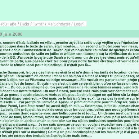
/
/
/
/
/
You Tube
Flickr
Twitter
Me Contacter
Login
9 juin 2008
, comme d’hab, ballade en ville… premier arrêt à la radio pour vérifier que l’émission 
llait couper dans le texte de sarah, était montée…, un second à l’hôtel pour voir risasi,
me chez daniel l’ambassadeur de Taiwan qui va nous faire l’aumône de quelques centa
pour les émissions de radio en juillet et william son second pour la vérification de tr
 de la BD. J’ai posté la carte que Sarah a écrit pour un de ses très vieux amis et qu’ell
avant de partir, suis passée chez tec pour payer notre facture électrique et voir le bo
 fasse le témoin local pour le biodiesel, il n’était pas là…
che Samasoni, le boss des fisheries était là et m’a donné les tarifs de location de leu
de pêche.. Rencontré en chemin Penni sur sa mob « si t’as le temps tu peux passer, 
rouvé à déjeuner au Filamona sa lodge restaurant.. Elle voulait me parler de son projet
dans un îlot du lagon.. Et puis « on s’est dit que ce serait bien qu’on se fasse un truc
art »… Du coup j’ai imaginé qu’on pouvait faire une réunion femmes amies, vendredi
ouchant sur notre terrasse. Un mot à risasi, poussé chez Nala pour voir comment elle a
mal au genou depuis plusieurs mois et elle peut à peine bouger ce qui bien sûr la dé
elle était dispo vendredi.. « Oui mais on le fait ici (chez eux), tu vas pas te mettre sur l
vaisselle ».. J’ai profité de l’arrivée d’Apisai, le premier ministre pour m’éclipser. Suis 
hez Penni, Loto était rentré lui aussi déjà en sulu… Solomona, le fils du climate cha
La belle fille préparait les noix de coco pour les cochons, celles que nous préférons
gis…, je suis donc repartie avec une belle, ouverte et tout…. Un dernier arrêt dans la
 celle de tami, Mama Petrol, avant de repartir pour la radio à nouveau pour assurer les
 de demain et après demain et recopier sur ma clé les émissions terminées pour être
 ne disparaissent pas… Je me suis aperçue ce soir en voulant expédier mes mails et 
vées que c’était ma clé qui avait disparu… le seul endroit où j’ai pu la laisser c’est à la 
e n’était plus sur la machine ; Ca m’a un peu handicapée pour les mails et je n’ai pas
 les pré tetxtes des émissions à enregistrer mais bon….