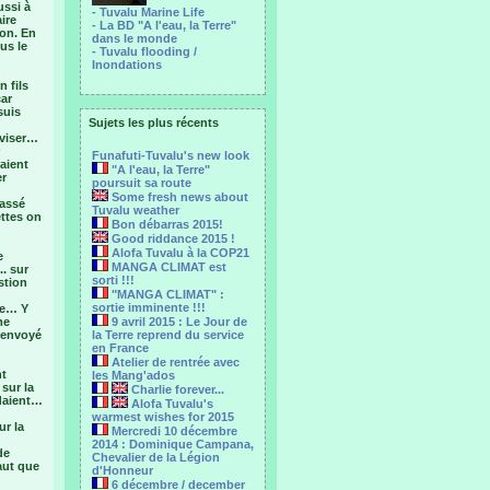
ussi à
- Tuvalu Marine Life
ire
- La BD "A l'eau, la Terre"
son. En
dans le monde
us le
- Tuvalu flooding /
Inondations
n fils
car
suis
Sujets les plus récents
éviser…
Funafuti-Tuvalu's new look
aient
"A l'eau, la Terre"
er
poursuit sa route
Some fresh news about
massé
Tuvalu weather
ettes on
Bon débarras 2015!
Good riddance 2015 !
Alofa Tuvalu à la COP21
e
MANGA CLIMAT est
.. sur
sorti !!!
stion
"MANGA CLIMAT" :
sortie imminente !!!
dre… Y
me
9 avril 2015 : Le Jour de
a envoyé
la Terre reprend du service
en France
Atelier de rentrée avec
nt
les Mang'ados
sur la
Charlie forever...
ndaient…
Alofa Tuvalu's
warmest wishes for 2015
ur la
Mercredi 10 décembre
2014 : Dominique Campana,
de
Chevalier de la Légion
faut que
d'Honneur
6 décembre / december