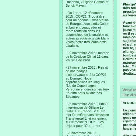
Duchene, Guigone Camus et
Plus qu’
Benoit Mayer.
dois to
pression
- Du 1er au 12 décembre
au burea
2015 : COP21. Trop à dire
pour un agenda. Observation
Avant de
au Bourget avec Linda Cohen
faire av
et Laurent Leguyader et
jeune ma
representation dans les
où il es
assemblées de la coalition et
mais con
autres associations par Maria
sa boite
Vives, notre très jeune amie
et à ch
catalane.
bouse, j
elle, qu
- 29 novembre 2015 : marche
tombé so
de la Coalition Climat 21 dans
Heureuse
les rues de Paris.
manèges 
tête.. O
- 27 novembre 2015 : Retrait
pas vivr
de nos badges
dégâts… 
d’observateurs, à la COP21
au Bourget. Nous
appréhendions les longues
files de Copenhagen.
Personne encore sur les lieux.
Vendre
En 3mn nous avions nos
l'envi
Sesames.
VENDRED
- 26 novembre 2015 - 14h30 :
Intervention de Gilliane Le
La journ
Gallic sur France Tv Outre-
créée un
mer Première dans l'émission
nous mon
Transversal Environnement
égaleme
sur le thème "COP21 : les
prochain
enjeux pour l'Outre-mer".
lancemen
- 25novembre 2015 :
Allez un