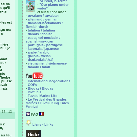
-
"A l'eau, la Terre"
ussi va
-
"Our planet under
t qu’il
water"
exte,
et aussi / and also :
-
tuvaluen / tuvaluan
-
allemand / german
lles est
-
flamand-néerlandais /
flemish-dutch
eau est
-
tahitien / tahitian
 à
-
danois / danish
-
espagnol-mexicain /
spanish-mexican
emière
-
portugais / portugese
hui, je
-
japonais / japanese
-
arabe / arabic
-
gallois / welsh
ônait
-
thaïlandais/thaï
pour
-
vietnamien / vietnamese
n
-
tamoul / tamil
nt
ngés
l’herbe
l puisse
-
International negociations
avait
- COPs
 rats
-
Biogaz / Biogas
-
Biofuels
-
Tuvalu Marine Life
-
Le Festival des Grandes
Marées / Tuvalu King Tides
Festival
- 17 : 12
FAQ
s 2
Liens - Links
t,
 au lieu