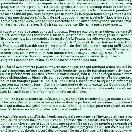
s permettent de couvrir des imprévus. On a fait quelques économies sur internet, tél
lpha), sur les transports (merci leota et grace qui m’ont beaucoup émue ce soir en r
ne fois que je paie quoi que ce soit pour la mise à dispo de la grosse mob pendant 2
ns ne se rendent pas tous compte que tu viens de loin pour nous aider, il faut qu’on 
e, c’est une donation à Alofa ». Ce soir, pour commencer à vider le frigo, je me suis f
e sardine en sandwich, hier soir une exécrable soupe aux champignons, du colis expé
’an dernier.. peut être avarié. Ça ira au compost car Elena n’a pas de cochons…
ssi passé un peu de temps sur ces 3 pages…. Pour ne pas dire grand chose comme d’h
 90% des infos, des sentiments, du vécu de vendredi. Par exemple, j’oublie l’avion 
illes rencontres, la commande d’éventails Alofa Tuvalu, la radio chinoise et papouas
tes en recherchant radio Tuvalu pour suivre le Parlement, la bise fraternelles de l’a
, Fred, qui a dû franchir son énorme barrière de timidité pour m’exprimer qu’il savait
es gens s’embrassent sur la joue.. Bref une journée peut se raconter sur 300 pages et
comme l’ami Ian M Ewan dans son bouquin « Saturday »… 300 pages de détails
sement décrits et dans un anglais parfait sur la vie quotidienne de son héros
irurgien. Passionnant, même quand je ne comprends pas tout.
 j’ai réalisé ces derniers jours au travers des obligations qui tombent d’une heure à l’a
s qui s’annulent, qu’une des spécificités fondamentales du fonctionnement de la soc
ne est précisément que rien n’étant jamais planifié, tout le monde réagit immédiate
évus obligatoires… Ainsi, s’ils sont souvent en retard, en revanche, s’ils doivent org
heures un banquet pour 100, tous se mobilisent aussitôt et le banquet est prêt pres
 en tout cas le même jour… J’ai moi même profité de cette capacité à réagir dans l’
réalisation de la première émission de radio, en sollicitant les intervenants la veille au 
tant les studios et la programmation radio au pied levé.
ning : Elega et sa petite fille décapent les carreaux du premier étage et quand j’ai pr
 la terrasse, j’ai pu admirer le travail réalisé dans le jardin avant mon réveil : plus une f
truc qui traîne… balayés à fond le sable, la terre et tout ce qui peut constituer un terre
ées les feuilles en tas. Bon allez je fonce à la radio !
o était plein mais pas d’Utala. Il était passé, mais personne ne l’invitant vraiment à par
eparti. J’ai eu un peu mal pour lui. Il est plus timide que la plupart et a dû se sentir mal
er comme un cheveu sur la soupe dans une assemblée où tout le monde se connaissa
’ai pris quelques plans de l’émission, vérifié que le programme du soir était mis bou
onté le texte de Sarah, discuté des suivants. Quant à Semese, aidé de quelques verre