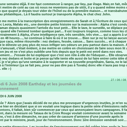
une semaine déjà. Il me faut commencer à ranger, par lieu, par étage. Mais en fait, mê
ut mettre de coté au cas où nous ne revenions pas de sitôt, il y a quand même moins 
 que quand je devais tout vider de l’hôtel ou de la première maison… et transbahuter
u philatélique.. Là il faudra surtout je transporte Alpha, le chat chez John.
 me mettre à la transcription des enregistrements de Sarah et à l’écriture de ceux qui
ec Leota, Mafalu etc., une dernière petite histoire sur la maisonnée : Alpha s’est cond
man depuis quasiment l’arrivée du tout petit… Elle le lave, le surveille, se déplace po
t quand elle l’entend tomber quelque part… Il est toujours trognon, comme tous les 
trairement à Alpha, d’une intelligence rare, très sensible, très vive…. qui a appris à ut
 en 48 heures…, lui continue à faire là où il se trouve…. Bien sur je ne lui laisse aucu
aque caca, même ritournelle : nez dedans, fessée, caisse… Sans succès… et à chaque
e le déteste un peu plus de nous infliger ses odeurs un peu partout dans la maison. 
i s’amusait, c’était évident, à me mettre en colère en choisissant de faire sous mon lit 
n jeu et ne s’est plus oubliée une fois depuis que le petit est entré dans nos vies.
ment… J’essaie de lui expliquer que c’est son rôle à elle de l’éduquer… Elle observe
nez dedans et boite et je pense qu’elle tente elle aussi de lui faire entrer cette idée 
K je n’ai plus qu’une semaine à le supporter et sa nouvelle propriétaire, Sania, ne le la
e à l’intérieur (ça se fait peu, pour ne pas dire pas à Tuvalu) donc elle n’aura pas trop 
elle :-)
27 / 06 / 08 
di 6 Juin 2008 Earthday et les journées de
ronnement
I 6 JUIN 2008
ée ? Alors que j’avais décidé de ne plus me provoquer d’urgences inutiles, je m’en s
e hier en décidant que si on voulait une logique dans la petite série d’émissions rad
tons, il fallait, bien sûr commencer par ceux qui annonçaient leurs campagnes. Il fal
nt, dans la mesure où Tataua de la Croix Rouge voulait commencer avant la semaine
e, c’est à dire dimanche, ne pas créer de cassure d’antenne d’une journée après le
t par le ministre, jeudi, jour de l’environnement. Donc 1ère émission vendredi soir…
e petite digression. Les journées de l’environnement ont été créées bien après le Jour