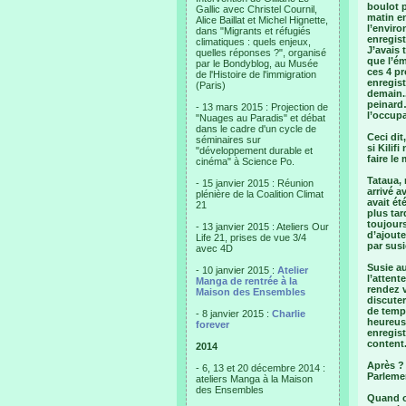
boulot p
Gallic avec Christel Cournil,
matin en
Alice Baillat et Michel Hignette,
l’envir
dans "Migrants et réfugiés
enregist
climatiques : quels enjeux,
J’avais
quelles réponses ?", organisé
que l’ém
par le Bondyblog, au Musée
ces 4 p
de l'Histoire de l'immigration
enregist
(Paris)
demain..
peinard…
- 13 mars 2015 : Projection de
l’occupa
"Nuages au Paradis" et débat
dans le cadre d'un cycle de
Ceci dit
séminaires sur
si Kilif
"développement durable et
faire le 
cinéma" à Science Po.
Tataua, 
- 15 janvier 2015 : Réunion
arrivé a
plénière de la Coalition Climat
avait ét
21
plus tar
toujours
- 13 janvier 2015 : Ateliers Our
d’ajoute
Life 21, prises de vue 3/4
par susi
avec 4D
Susie au
- 10 janvier 2015 :
Atelier
l’atten
Manga de rentrée à la
rendez 
Maison des Ensembles
discuter
de temps
- 8 janvier 2015 :
Charlie
heureuse
forever
enregist
content.
2014
Après ? 
- 6, 13 et 20 décembre 2014 :
Parlemen
ateliers Manga à la Maison
des Ensembles
Quand on