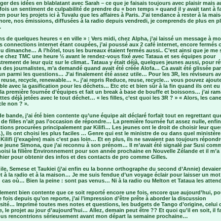
ger des idées en blablatant avec Sarah – ce que je faisais toujours avec plaisir mais a
ois un sentiment de culpabilité de prendre du « bon temps » quand il y avait tant à fa
en pour les projets ici à Tuvalu que les affaires à Paris. J’ai tendance à rester à la mai
ore, nos émissions, diffusées à la radio depuis vendredi, je comprends de plus en pl
.
ns de quelques heures « en ville » : Vers midi, chez Alpha, j’ai laissé un message à mo
 connections internet étant coupées, j’ai poussé aux 2 café internet, encore fermés 
 dimanche… A l’hôtel, tous les bureaux étaient fermés aussi.. C’est ainsi que je me 
ée chez TMC une heure ½ avant le rendez-vous fixé avec Tataua et ses équipes pour
strement de leur quiz sur le climat.. Tataua y était déjà, quelques jeunes aussi, pour r
 des journalistes, m’a demandé quand avait été créée Alofa… Ca avait été glissée par
n parmi les questions… J’ai finalement été assez utile… Pour les 3R, les réviseurs av
 reuse, recycle, renewable… ».. j’ai repris Reduce, reuse, recycle… vous pouvez ajout
e avec la gasification pour les déchets… Etc etc et bien sûr à la fin quand ils ont eu
la première fournée d’équipes et fait un break à base de bouffe et boissons… j’ai ra
ttes déjà jetées avec le tout déchet… « les filles, c’est quoi les 3R ? » « Alors, les can
cle non ? ».
e bande, j’ai été bien contente qu’une équipe ait déclaré forfait tout en regrettant qu
 de filles n’ait pas l’occasion de répondre… La première fournée fut assez nulle, enfin
tions procurées principalement par Kilifi… Les jeunes ont le droit de choisir leur que
), ils ont choisi les plus faciles … Genre qui est le ministre de ou dans quel ministère
e Kilifi (j’exagère) mais c’est pas loin… Et en plus, ils ne savaient pas toujours répon
 le jeune Simona, que j’ai reconnu à son prénom… Il m’avait été signalé par Susi com
oisi la filière Environnement pour son année prochaine en Nouvelle Zélande et il m’
hier pour obtenir des infos et des contacts de pro comme Gilles.
le, Semese et Taukiei (j’ai enfin eu la bonne orthographe du second d’Annie) devaie
t à la radio et à la maison… Je me suis fendue d’un voyage éclair pour laisser un mot 
 cas où… Bien la peine : sont pas venus… Ni à la radio ou Melton et Tataua les atte
lement bien contente que ce soit reporté encore une fois, encore que aujourd’hui, po
 fois depuis qu’on reporte, j’ai l’impression d’être prête à aborder la discussion
rsité… Imprimé toutes mes notes et questions, les budgets de Tango d’origine, celui 
, le projet au jour d’aujourd’hui… Allez, demain peut être ?? Et quoi qu’il en soit, il 
us rencontrions sérieusement avant mon départ la semaine prochaine…