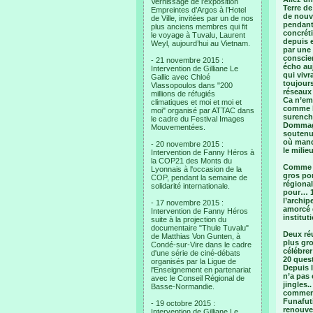
Vernissage de l’exposition
Terre de
Empreintes d’Argos à l’Hotel
de nouve
de Ville, invitées par un de nos
pendant
plus anciens membres qui fit
concréti
le voyage à Tuvalu, Laurent
depuis e
Weyl, aujourd’hui au Vietnam.
par une 
conscie
- 21 novembre 2015 :
écho auj
Intervention de Gilliane Le
qui vivr
Gallic avec Chloé
toujours
Vlassopoulos dans "200
réseaux 
millions de réfugiés
Ca n’emp
climatiques et moi et moi et
comme la
moi" organisé par ATTAC dans
surenchè
le cadre du Festival Images
Dommage
Mouvementées.
soutenu 
où manqu
- 20 novembre 2015 :
le milie
Intervention de Fanny Héros à
la COP21 des Monts du
Comme p
Lyonnais à l'occasion de la
gros pon
COP, pendant la semaine de
régiona
solidarité internationale.
pour… 1 
l’archip
- 17 novembre 2015 :
amorcé 
Intervention de Fanny Héros
institut
suite à la projection du
documentaire "Thule Tuvalu"
Deux réu
de Matthias Von Gunten, à
plus gro
Condé-sur-Vire dans le cadre
célébrer
d'une série de ciné-débats
20 ques
organisés par la Ligue de
Depuis l
l'Enseignement en partenariat
n’a pas
avec le Conseil Régional de
jingles.
Basse-Normandie.
comment
Funafut
- 19 octobre 2015 :
renouve
Intervention de Gilliane Le