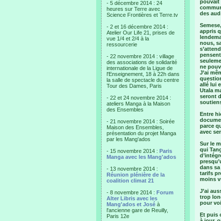
pouvait 
- 5 décembre 2014 : 24
communi
heures sur Terre avec
des audi
Science Frontières et Terre.tv
Semese, 
- 2 et 16 décembre 2014 :
appris q
Atelier Our Life 21, prises de
lendemai
vue 1/4 et 2/4 à la
nous, sa
ressourcerie
s’attend
pensent 
- 22 novembre 2014 : village
seuleme
des associations de solidarité
ne pouv
internationale de la Ligue de
J’ai mêm
l'Enseignement, 18 à 22h dans
questio
la salle de spectacle du centre
allé lui
Tour des Dames, Paris
Utala ma
seront d
- 22 et 24 novembre 2014 :
soutiens
ateliers Manga à la Maison
des Ensembles
Entre hi
documen
- 21 novembre 2014 : Soirée
parce qu
Maison des Ensembles,
avec se
présentation du projet Manga
par les Mang'ados
Sur le m
qui Tan
- 15 novembre 2014 :
Paris
d’intég
Manga avec les Mang'ados
presqu’u
dans sa 
- 13 novembre 2014 :
tarifs 
Réunion plénière de la
moins vu
coalition climat 21
J’ai aus
- 8 novembre 2014 :
Forum
trop lon
Alter Libris avec les
pour vo
Mang'ados et José
à
l'ancienne gare de Reuilly,
Et puis 
Paris 12e
à jour, 