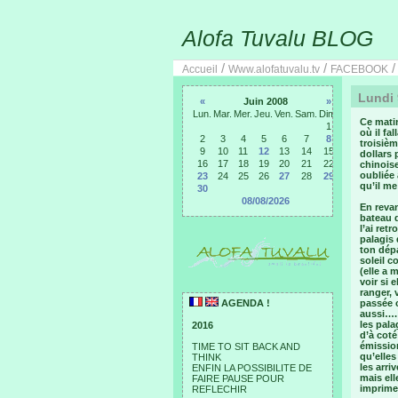
Alofa Tuvalu BLOG
/
/
Accueil
Www.alofatuvalu.tv
FACEBOOK
Lundi 
«
Juin 2008
»
Lun.
Mar.
Mer.
Jeu.
Ven.
Sam.
Dim.
Ce matin
1
où il fa
2
3
4
5
6
7
8
troisiè
9
10
11
12
13
14
15
dollars 
16
17
18
19
20
21
22
chinoise
oubliée 
23
24
25
26
27
28
29
qu’il me
30
08/08/2026
En revan
bateau 
l’ai ret
palagis 
ton dép
soleil c
(elle a 
voir si 
ranger, 
AGENDA !
passée c
aussi…. 
les pala
2016
d’à coté
émission
TIME TO SIT BACK AND
qu’elles
THINK
les arri
ENFIN LA POSSIBILITE DE
mais ell
FAIRE PAUSE POUR
imprimer
REFLECHIR