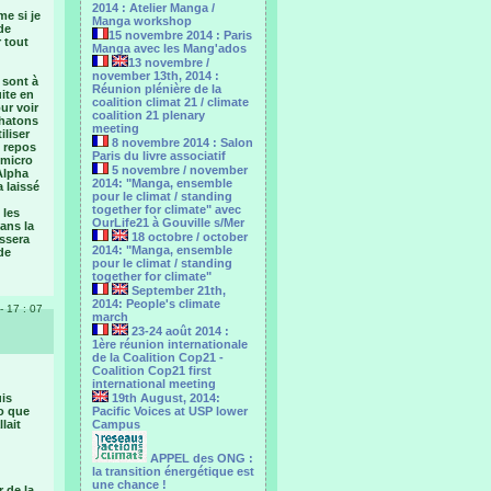
2014 : Atelier Manga /
me si je
Manga workshop
de
15 novembre 2014 : Paris
 tout
Manga avec les Mang'ados
13 novembre /
november 13th, 2014 :
 sont à
Réunion plénière de la
uite en
coalition climat 21 / climate
ur voir
coalition 21 plenary
chatons
meeting
iliser
8 novembre 2014 : Salon
n repos
Paris du livre associatif
 micro
5 novembre / november
Alpha
2014: "Manga, ensemble
a laissé
pour le climat / standing
together for climate" avec
 les
OurLife21 à Gouville s/Mer
dans la
18 octobre / october
issera
2014: "Manga, ensemble
de
pour le ‎climat / standing
together for climate"
September 21th,
2014: People's climate
- 17 : 07
march
23-24 août 2014 :
1ère réunion internationale
de la Coalition Cop21 -
Coalition Cop21 first
international meeting
uis
19th August, 2014:
io que
Pacific Voices at USP lower
lait
Campus
APPEL des ONG :
la transition énergétique est
une chance !
 de la