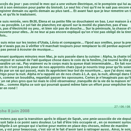
ccès du jour : pas croisé le mec qui a une voiture électrique, ni le pompiste qui lui a
oit à son émission pour parler du biotodi. Le seul hic c’est qu’il ne le sait pas encore e
egistrer demain ou après demain au plus tard… Et avant faut que je leur remettre un t
, et qu’ils le traduisent.
 suis rentrée, vers 8h30, Elena et sa petite fille se douchaient en bas. Leur maison à e
 au possible. Le sol fait de planches est ajouré sur la moitié du plancher, pas d’eau
, pas d’électricité ou peu.. et bien sûr pas de douche… Sur la péninsule, la chasse d’
uverte pour elles.. Je ne leur ai pas encore expliqué qu’on n’est pas obligé de la tirer
ois..
 suis mise sur les textes d’Utala, Léota et compagnie… l’Ipod aux oreilles, pour la pr
i je n’avais pas eu à vérifier s’il marchait toujours pour remplacer la clé perdue aujourd’
s pas pensé à écouter de musique…
nant quelques minutes mon Mac, je suis passée dans la cuisine : Alpha, la chatte tr
omptoir et suivait de l’œil quelque chose dans le coin de la fenêtre, j’ai tourné la tête 
paraître un rat.. Pas vraiment vu le corps mais la queue était interminable… En fait no
t ils n’ont pas très peur de nos apprentis chats (que je nourris trop pour qu’ils soie
és par un rat qui passe), mais ils apprécient leur bol de nourriture… que j’ai donc ra
frigo pour la nuit. Alpha m’a rappelé un de nos chats à L.A. qui, la nuit, allongé dans 
in, comme un bouddha, regardait passer les opossums. Certes je n’imaginais pas qu’i
 un rat plus gros que lui mais le côté observateur ,tranquille de la vie de la maison m’
llée… comme Alpha ce soir qui pourrait quand même faire un effort pour empêcher les
er en rond !
27 / 06 / 08 
he 8 juin 2008
reviens pas que la transition après le départ de Sarah, une amie-associée de vie depui
soit faite à ce point sans douleur. Le fait d’être très occupée et , en ce moment surtou
intégrée à un groupe qui s’active pour mettre en place des choses, même de manière
e, y est pour beaucoup, c’est sûr et le fait d’avoir tant à rattraper aussi.. Ainsi, le soir,