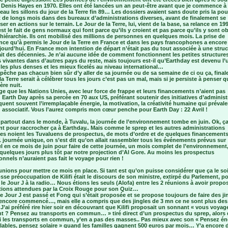
 Denis Hayes en 1970. Elles ont été lancées un an peut-être avant que je commence à
au les sillons du jour de la Terre fin 89… Les dossiers avaient sans doute pris la pou
 de longs mois dans des bureaux d’administrations diverses, avant de finalement se
ser en actions sur le terrain. Le Jour de la Terre, lui, vient de la base, sa relance en 19
st le fait de gens normaux qui font parce qu’ils y croient et pas parce qu’ils y sont o
hiérarchie. Ils ont mobilisé des millions de personnes en quelques mois. La prise de
nce qu’à permis le Jour de la Terre en France et dans les pays francophones a encore
ourd’hui. En France mon intention de départ n’était pas du tout associée à une struc
ait des décennies. Je n’ai aucune idée de comment fonctionnent les petites structure
 vivantes dans d’autres pays du reste, mais toujours est-il qu’Earthday est devenu l’
les plus denses et les mieux ficelés au niveau international…
êche pas chacun bien sûr d’y aller de sa journée ou de sa semaine de ci ou ça, fina
 Terre serait à célébrer tous les jours c’est pas un mal, mais si je persiste à penser q
re nuit.
 que les Nations Unies, avec leur force de frappe et leurs financements n’aient pas
Earth Day après sa percée en 70 aux US, préférant soutenir des initiatives d’administ
ent souvent l’irremplaçable énergie, la motivation, la créativité humaine qui préval
u associatif. Vous l’aurez compris mon cœur penche pour Earth Day : 22 Avril !
artout dans le monde, à Tuvalu, la journée de l’environnement tombe en juin. Ok, ça
t pour raccrocher ça à Earthday.. Mais comme le sprep et les autres administrations
les noient les Tuvaluens de prospectus, de mots d’ordre et de quelques financement
journée unique, on s’est dit qu’on allait rassembler tous les événements prévus sur
el en ce mois de juin pour faire de cette journée, un mois complet de l’environnement
quelques jours plus tôt par notre projection d’Al Gore. Au moins les prospectus
ionnels n’auraient pas fait le voyage pour rien !
nions pour mettre ce mois en place. Si tant est qu’on puisse considérer que ça le so
sse préoccupation de Kilifi était le discours de son ministre, extirpé du Parlement, p
 le Jour J à la radio… Nous étions les seuls (Alofa) entre les 2 réunions à avoir propo
tions attendues par la Croix Rouge pour son Quiz…
e Jour J est passé et Fong qui s’était proposée et se propose toujours de faire des ji
 encore commencé…, mais elle a compris que des jingles de 3 mn ce ne sont plus des
. J’ai préféré rire hier soir en découvrant que Kilifi proposait un sonnant « vous voyag
 ? Pensez au transports en commun… » tiré direct d’un prospectus du sprep, alors 
i les transports en commun, y’en a pas des masses.. Pas mieux avec son « Pensez én
lables, pensez solaire » quand les familles gagnent 500 euros par mois… Y’a encore 