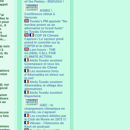
une
of the Parties : ENOUGH !
appel
ASSEZ !
Conférence climat à
’ai
Varsovie
ieu le
Tuvalu's PM appeals "No
it pour
nuclear power as an
.. Il
alternative to fossil fuels"
s
by Tuvalu Overview
as
COP 19 Climate
 Susi
Capture / Le secteur privé
tre…
prend le contrôle sur la
COP19 et le climat
e suis
i à
Last hours - THE
). Ils
GLOBAL CALL FOR
les
CLIMATE ACTION
Alofa Tuvalu soutient
Greenpeace et tous les
défenseurs du Climat
ations
Les moments forts
union
d'Alternatiba en direct sur
le net!
Alofa Tuvalu soutient
ji, sur
Alternatiba, le village des
oposé
alternatives
Alofa Tuvalu soutient
vivre
Reporterre
divers
i au
GIEC : le
changement climatique en
marche, va s'agraver
encore
s fois
Les courbes éditées par
le Club de Rome en 1973 !!!
Vibrato - l'émission de
i mises
Kent en podcast
petites