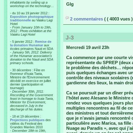
inhabitants by setting up a
Glg
workshop on the technology…
- du 10 au 19 janvier 2012 :
Exposition photographique
2 commentaires
( ( 4003 vues )
traditionnelle
au Vaiaku Lagi
Hotel
-
From January 10th to 19th,
2012 : Photo exhibition at the
Vaiaku Lagi Hotel
J-3
- 5 janvier 2012 :
Remise de
la donation Hunamar
aux
Mercredi 19 avril 23h
écoles primaires Nauti et SDA
-
January 5th, 2012: Delivery
of the Hunamar association's
Ca commence par une courte vis
donation to the Nauti and SDA
représentante du SPREP (deux au
primary schools.
le problème des déchets… répond
- 30 décembre : Fête en
puis quelques échanges avec une
l'honneur d'Isaia Taeia,
contrôle des niveaux scolaires (
Ministre de l'Environnement
décédé en exercice en juillet
gardienne des lieux, la main dro
dernier (participation et
tournage)
-
December 30th, 2011:
Ca se poursuit par un dîner pré
Recording of the Government
l’hôtel avec Alesano le Ministre 
feast in homage to Isaia Taeia,
Minister for Environment,
rendez vous quelques jours plus 
deceased in July in the
multiples rencontres au fil de ce
discharge of his duties.
des ministres et tout dernièrement
- 18 et 19 décembre :
que je n’avais jamais rencontré 
Projections publiques
des
particulière avec Marica, sa fille
vidéos du Festival des
Grandes Marées 2010
Nuage au Paradis », avec qui j’
-
December 18th to 19th,