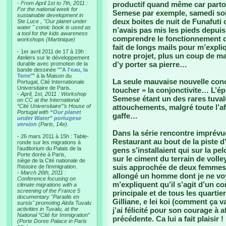
-
From April 1st to 7th, 2011 :
productif quand même car partou
For the national week for
Semese par exemple, samedi soir 
sustainable development in
deux boites de nuit de Funafuti 
Ste Luce , "Our planet under
water " comic book is used as
n’avais pas mis les pieds depuis
a tool for the kids awareness
comprendre le fonctionnement de 
workshops (Martinique)
fait de longs mails pour m’expli
- 1er avril 2011 de 17 à 19h :
notre projet, plus un coup de ma
Ateliers sur le développement
d’y porter sa pierre…
durable avec promotion de la
bande dessinée "
"A l'eau, la
Terre"
" à la Maison du
La seule mauvaise nouvelle conc
Portugal, Cité Internationale
Universitaire de Paris.
toucher » la conjonctivite… L’ép
-
April, 1st, 2011 : Workshop
Semese étant un des rares tuval
on CC at the International
“Cité Universitaire”’s House of
attouchements, malgré toute l’affe
Portugal with
“Our planet
gaffe…
under Water” portugese
version
(Paris, 14e).
Dans la série rencontre imprévu
- 26 mars 2011 à 15h : Table-
Restaurant au bout de la piste d’
ronde sur les migrations à
l’auditorium du Palais de la
gens s’installaient qui sur la pe
Porte dorée à Paris,
sur le ciment du terrain de volle
siège de la Cité nationale de
suis approchée de deux femmes as
l’histoire de l’immigration.
-
March 26th, 2011 :
allongé un homme dont je ne vo
Conference focusing on
m’expliquent qu’il s’agit d’un c
climate migrations with a
screening of the France 5
principale et de tous les quartier
documentary "Paradis en
Gilliane, e lei koi (comment ça va
sursis" promoting Alofa Tuvalu
activities in Tuvalu, at the
j’ai félicité pour son courage à 
National “Cité for Immigration”
précédente. Ca lui a fait plaisir !
(Porte Doree Palace in Paris