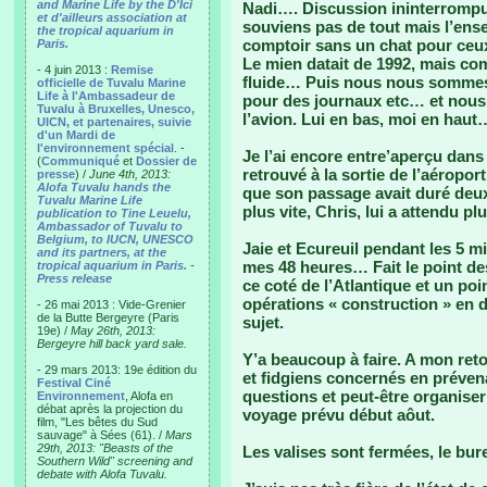
and Marine Life by the D'Ici
Nadi…. Discussion ininterrompu
et d'ailleurs association at
souviens pas de tout mais l’ense
the tropical aquarium in
comptoir sans un chat pour ceux
Paris.
Le mien datait de 1992, mais co
- 4 juin 2013 :
Remise
fluide… Puis nous nous sommes 
officielle de Tuvalu Marine
Life à l'Ambassadeur de
pour des journaux etc… et nou
Tuvalu à Bruxelles, Unesco,
l’avion. Lui en bas, moi en haut
UICN, et partenaires, suivie
d'un Mardi de
l'environnement spécial
. -
Je l’ai encore entre’aperçu dans
(
Communiqué
et
Dossier de
retrouvé à la sortie de l’aéropor
presse
) /
June 4th, 2013:
Alofa Tuvalu hands the
que son passage avait duré deux
Tuvalu Marine Life
plus vite, Chris, lui a attendu 
publication to Tine Leuelu,
Ambassador of Tuvalu to
Belgium, to IUCN, UNESCO
Jaie et Ecureuil pendant les 5 m
and its partners, at the
mes 48 heures… Fait le point des
tropical aquarium in Paris.
-
Press release
ce coté de l’Atlantique et un poi
opérations « construction » en 
- 26 mai 2013 : Vide-Grenier
de la Butte Bergeyre (Paris
sujet.
19e) /
May 26th, 2013:
Bergeyre hill back yard sale.
Y’a beaucoup à faire. A mon reto
- 29 mars 2013: 19e édition du
et fidgiens concernés en préve
Festival Ciné
questions et peut-être organise
Environnement
, Alofa en
débat après la projection du
voyage prévu début aôut.
film, "Les bêtes du Sud
sauvage" à Sées (61). /
Mars
29th, 2013: "Beasts of the
Les valises sont fermées, le bur
Southern Wild" screening and
debate with Alofa Tuvalu.