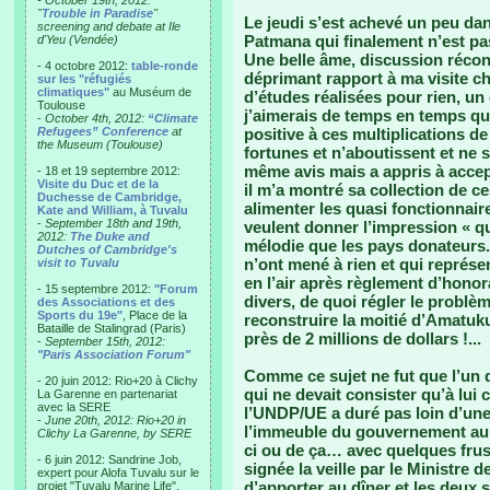
- October 19th, 2012:
"
Trouble in Paradise
"
Le jeudi s’est achevé un peu da
screening and debate at Ile
Patmana qui finalement n’est p
d'Yeu (Vendée)
Une belle âme, discussion récon
- 4 octobre 2012:
table-ronde
déprimant rapport à ma visite 
sur les "réfugiés
climatiques"
au Muséum de
d’études réalisées pour rien, un
Toulouse
j’aimerais de temps en temps q
-
October 4th, 2012:
“Climate
Refugees” Conference
at
positive à ces multiplications d
the Museum (Toulouse)
fortunes et n’aboutissent et ne 
même avis mais a appris à accept
- 18 et 19 septembre 2012:
Visite du Duc et de la
il m’a montré sa collection de c
Duchesse de Cambridge,
alimenter les quasi fonctionnaire
Kate and William, à Tuvalu
-
September 18th and 19th,
veulent donner l’impression « q
2012:
The Duke and
mélodie que les pays donateurs.
Dutches of Cambridge's
n’ont mené à rien et qui représe
visit to Tuvalu
en l’air après règlement d’hono
- 15 septembre 2012:
"Forum
divers, de quoi régler le problè
des Associations et des
Sports du 19e"
, Place de la
reconstruire la moitié d’Amatuk
Bataille de Stalingrad (Paris)
près de 2 millions de dollars !...
-
September 15th, 2012:
"Paris Association Forum"
Comme ce sujet ne fut que l’un 
- 20 juin 2012: Rio+20 à Clichy
qui ne devait consister qu’à lui
La Garenne en partenariat
avec la SERE
l’UNDP/UE a duré pas loin d’une 
-
June 20th, 2012: Rio+20 in
l’immeuble du gouvernement au m
Clichy La Garenne, by SERE
ci ou de ça… avec quelques frust
- 6 juin 2012: Sandrine Job,
signée la veille par le Ministre d
expert pour Alofa Tuvalu sur le
d’apporter au dîner et les deux s
projet "Tuvalu Marine Life",