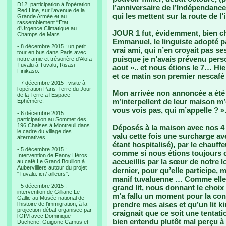
D12, participation à l’opération
l’anniversaire de l’Indépendanc
Red Line, sur l’avenue de la
qui les mettent sur la route de l
Grande Armée et au
rassemblement “Etat
d’Urgence Climatique au
JOUR 1 fut, évidemment, bien c
Champs de Mars.
Emmanuel, le linguiste adopté 
- 8 décembre 2015 : un petit
vrai ami, qui n’en croyait pas 
tour en bus dans Paris avec
puisque je n’avais prévenu pers
notre amie et trésorière d’Alofa
Tuvalu à Tuvalu, Risasi
aout ».. et nous étions le 7… Hie
Finikaso.
et ce matin son premier nescafé
- 7 décembre 2015 : visite à
l’opération Paris-Terre du Jour
Mon arrivée non annoncée a été 
de la Terre a l’Espace
m’interpellent de leur maison m’
Ephémère.
vous vois pas, qui m’appelle ? 
- 6 décembre 2015 :
participation au Sommet des
196 Chaises à Montreuil dans
Déposés à la maison avec nos 4
le cadre du village des
valu cette fois une surcharge ave
alternatives.
étant hospitalisé), par le chauffe
- 5 décembre 2015 :
comme si nous étions toujours cl
Intervention de Fanny Héros
accueillis par la sœur de notre l
au café Le Grand Bouillon à
Aubervilliers autour du projet
dernier, pour qu’elle participe,
"Tuvalu: ici / ailleurs".
manif tuvaluenne … Comme elle me 
- 5 décembre 2015 :
grand lit, nous donnant le choix
intervention de Gilliane Le
m’a fallu un moment pour la con
Gallic au Musée national de
prendre mes aises et qu’un lit k
l’histoire de l’immigration, à la
projection-débat organisee par
craignait que ce soit une tentati
l’OIM avec Dominique
bien entendu plutôt mal perçu à
Duchene, Guigone Camus et