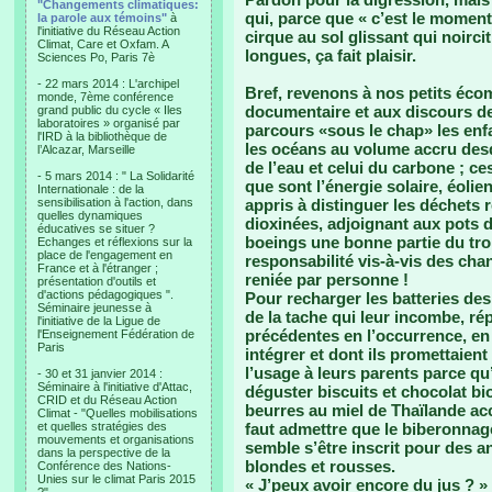
"Changements climatiques:
qui, parce que « c’est le moment
la parole aux témoins"
à
l'initiative du Réseau Action
cirque au sol glissant qui noirci
Climat, Care et Oxfam. A
longues, ça fait plaisir.
Sciences Po, Paris 7è
- 22 mars 2014 : L'archipel
Bref, revenons à nos petits éco
monde, 7ème conférence
documentaire et aux discours de 
grand public du cycle « Iles
laboratoires » organisé par
parcours «sous le chap» les enfa
l'IRD à la bibliothèque de
les océans au volume accru desqu
l’Alcazar, Marseille
de l’eau et celui du carbone ; c
- 5 mars 2014 : " La Solidarité
que sont l’énergie solaire, éolie
Internationale : de la
sensibilisation à l'action, dans
appris à distinguer les déchets 
quelles dynamiques
dioxinées, adjoignant aux pots 
éducatives se situer ?
boeings une bonne partie du tro
Echanges et réflexions sur la
place de l'engagement en
responsabilité vis-à-vis des ch
France et à l'étranger ;
reniée par personne !
présentation d'outils et
d'actions pédagogiques ".
Pour recharger les batteries de
Séminaire jeunesse à
de la tache qui leur incombe, ré
l'initiative de la Ligue de
précédentes en l’occurrence, en
l'Enseignement Fédération de
Paris
intégrer et dont ils promettaie
l’usage à leurs parents parce qu’ 
- 30 et 31 janvier 2014 :
Séminaire à l'initiative d'Attac,
déguster biscuits et chocolat bio
CRID et du Réseau Action
beurres au miel de Thaïlande a
Climat - "Quelles mobilisations
et quelles stratégies des
faut admettre que le biberonnag
mouvements et organisations
semble s’être inscrit pour des a
dans la perspective de la
blondes et rousses.
Conférence des Nations-
Unies sur le climat Paris 2015
« J’peux avoir encore du jus ? » 