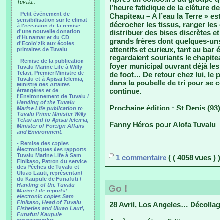
Tuvalu..
l’heure fatidique de la clôture d
-
Petit événement de
Chapiteau – A l’eau la Terre » es
sensibilisation sur le climat
décrocher les tissus, ranger les 
à l'occasion de la remise
d'une nouvelle donation
distribuer des bises discrètes 
d'Hunamar et du CD
grands frères dont quelques-uns 
d'Ecolo'zik aux écoles
attentifs et curieux, tant au bar 
primaires de Tuvalu
regardaient souriants le chapit
-
Remise de la publication
foyer municipal ouvrant déjà le
Tuvalu Marine Life à Willy
Telavi, Premier Ministre de
de foot… De retour chez lui, le p
Tuvalu et à Apisai Ielemia,
dans la poubelle de tri pour se c
Ministre des Affaires
continue.
étrangères et de
l'Environnement de Tuvalu /
Handing of the Tuvalu
Prochaine édition : St Denis (93
Marine Life publication to
Tuvalu Prime Minister Willy
Telavi and to Apisai Ielemia,
Fanny Héros pour Alofa Tuvalu
Minister of Foreign Affairs
and Environment.
- Remise des copies
électroniques des rapports
Tuvalu Marine Life à Sam
1 commentaire
( ( 4058 vues ) )
Finikaso, Patron du service
des Pêches de Tuvalu et
Uluao Lauti, représentant
du Kaupule de Funafuti /
Handing of the Tuvalu
Go !
Marine Life reports’
electronic copies Sam
Finikaso, Head of Tuvalu
28 Avril, Los Angeles… Décolla
Fisheries and Uluao Lauti,
Funafuti Kaupule