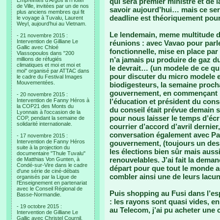
Empreintes d’Argos à l’Hotel
qui sera premier ministre et de 
de Ville, invitées par un de nos
savoir aujourd’hui… mais ce se
plus anciens membres qui fit
deadline est théoriquement pour
le voyage à Tuvalu, Laurent
Weyl, aujourd’hui au Vietnam.
Le lendemain, meme multitude de
- 21 novembre 2015 :
Intervention de Gilliane Le
réunions : avec Vavao pour parle
Gallic avec Chloé
fonctionnelle, mise en place par 
Vlassopoulos dans "200
n’a jamais pu produire de gaz du
millions de réfugiés
climatiques et moi et moi et
le devrait… (un modele de ce qu’i
moi" organisé par ATTAC dans
pour discuter du micro modele et
le cadre du Festival Images
Mouvementées.
biodigesteurs, la semaine proch
gouvernement, en commençant pa
- 20 novembre 2015 :
Intervention de Fanny Héros à
l’éducation et président du cons
la COP21 des Monts du
du conseil était prévue demain s
Lyonnais à l'occasion de la
pour nous laisser le temps d’écr
COP, pendant la semaine de
solidarité internationale.
courrier d’accord d’avril dernier
conversation également avec Pan
- 17 novembre 2015 :
Intervention de Fanny Héros
gouvernement, (toujours un des 
suite à la projection du
les élections bien sûr mais aussi
documentaire "Thule Tuvalu"
renouvelables. J’ai fait la dem
de Matthias Von Gunten, à
Condé-sur-Vire dans le cadre
départ pour que tout le monde a
d'une série de ciné-débats
combler ainsi une de leurs lacu
organisés par la Ligue de
l'Enseignement en partenariat
avec le Conseil Régional de
Puis shopping au Fusi dans l’esp
Basse-Normandie.
: les rayons sont quasi vides, e
- 19 octobre 2015 :
au Telecom, j’ai pu acheter une 
Intervention de Gilliane Le
Gallic avec Christel Cournil,