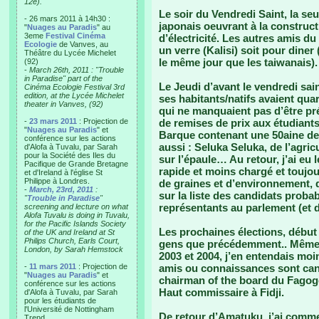
12e).
Le soir du Vendredi Saint, la se
- 26 mars 2011 à 14h30 :
japonais oeuvrant à la construc
"
Nuages au Paradis
" au
3eme
Festival Cinéma
d’électricité. Les autres amis du 
Ecologie
de Vanves, au
un verre (Kalisi) soit pour diner
Théâtre du Lycée Michelet
le même jour que les taiwanais).
(92)
-
March 26th, 2011 : "Trouble
in Paradise" part of the
Le Jeudi d’avant le vendredi sain
Cinéma Ecologie Festival 3rd
edition, at the Lycée Michelet
ses habitants/natifs avaient quart
theater in Vanves, (92)
qui ne manquaient pas d’être pré
-
23 mars 2011
: Projection de
de remises de prix aux étudian
"
Nuages au Paradis
" et
Barque contenant une 50aine de 
conférence sur les actions
aussi : Seluka Seluka, de l’agric
d'Alofa à Tuvalu, par Sarah
pour la Société des Iles du
sur l’épaule… Au retour, j’ai eu 
Pacifique de Grande Bretagne
rapide et moins chargé et toujou
et d'Ireland à l'église St
Philippe à Londres.
de graines et d’environnement, de 
-
March, 23rd, 2011
:
sur la liste des candidats proba
"
Trouble in Paradise
"
représentants au parlement (et
screening and lecture on what
Alofa Tuvalu is doing in Tuvalu,
for the Pacific Islands Society
Les prochaines élections, début
of the UK and Ireland at St
Philips Church, Earls Court,
gens que précédemment.. Même si
London, by Sarah Hemstock
2003 et 2004, j’en entendais mo
-
11 mars 2011
: Projection de
amis ou connaissances sont cand
"
Nuages au Paradis
" et
chairman of the board du Fagogo
conférence sur les actions
Haut commissaire à Fidji.
d'Alofa à Tuvalu, par Sarah
pour les étudiants de
l'Université de Nottingham
De retour d’Amatuku, j’ai comme
Trend