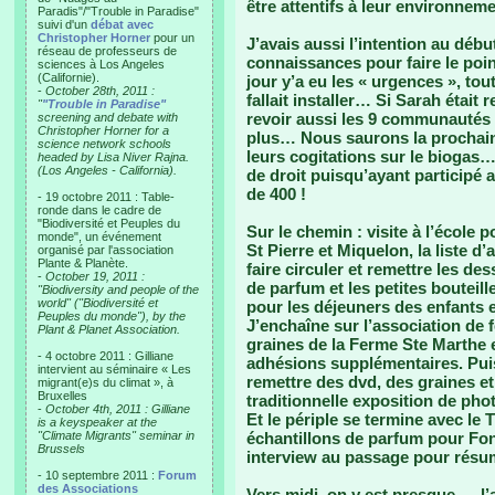
être attentifs à leur environneme
Paradis"/"Trouble in Paradise"
suivi d'un
débat avec
Christopher Horner
pour un
J’avais aussi l’intention au déb
réseau de professeurs de
connaissances pour faire le poin
sciences à Los Angeles
(Californie).
jour y’a eu les « urgences », tout
-
October 28th, 2011 :
fallait installer… Si Sarah étai
"
"Trouble in Paradise"
revoir aussi les 9 communautés 
screening and debate with
Christopher Horner for a
plus… Nous saurons la prochaine
science network schools
leurs cogitations sur le biogas
headed by Lisa Niver Rajna.
(Los Angeles - California).
de droit puisqu’ayant particip
de 400 !
- 19 octobre 2011 : Table-
ronde dans le cadre de
"Biodiversité et Peuples du
Sur le chemin : visite à l’école p
monde", un événement
St Pierre et Miquelon, la liste d
organisé par l'association
Plante & Planète.
faire circuler et remettre les de
-
October 19, 2011 :
de parfum et les petites bouteil
"Biodiversity and people of the
world" ("Biodiversité et
pour les déjeuners des enfants e
Peuples du monde"), by the
J’enchaîne sur l’association de 
Plant & Planet Association.
graines de la Ferme Ste Marthe e
- 4 octobre 2011 : Gilliane
adhésions supplémentaires. Puis j
intervient au séminaire « Les
remettre des dvd, des graines et
migrant(e)s du climat », à
Bruxelles
traditionnelle exposition de phot
-
October 4th, 2011 : Gilliane
Et le périple se termine avec l
is a keyspeaker at the
"Climate Migrants" seminar in
échantillons de parfum pour Fon
Brussels
interview au passage pour résum
- 10 septembre 2011 :
Forum
des Associations
Vers midi, on y est presque…, l’