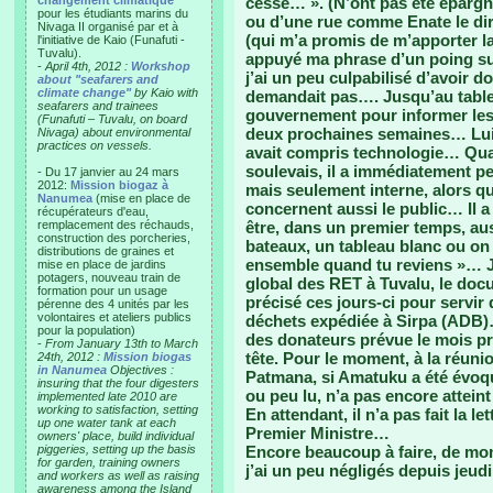
changement climatique"
cesse… ». (N’ont pas été épargn
pour les étudiants marins du
ou d’une rue comme Enate le dir
Nivaga II organisé par et à
(qui m’a promis de m’apporter la
l'initiative de Kaio (Funafuti -
Tuvalu).
appuyé ma phrase d’un poing sur
-
April 4th, 2012 :
Workshop
j’ai un peu culpabilisé d’avoir 
about "seafarers and
climate change"
by Kaio with
demandait pas…. Jusqu’au tablea
seafarers and trainees
gouvernement pour informer les g
(Funafuti – Tuvalu, on board
deux prochaines semaines… Lui 
Nivaga) about environmental
practices on vessels.
avait compris technologie… Quand
soulevais, il a immédiatement 
- Du 17 janvier au 24 mars
2012:
Mission biogaz à
mais seulement interne, alors q
Nanumea
(mise en place de
concernent aussi le public… Il a
récupérateurs d'eau,
remplacement des réchauds,
être, dans un premier temps, au
construction des porcheries,
bateaux, un tableau blanc ou on 
distributions de graines et
ensemble quand tu reviens »… Je 
mise en place de jardins
potagers, nouveau train de
global des RET à Tuvalu, le do
formation pour un usage
précisé ces jours-ci pour servir
pérenne des 4 unités par les
volontaires et ateliers publics
déchets expédiée à Sirpa (ADB)
pour la population)
des donateurs prévue le mois pro
-
From January 13th to March
tête. Pour le moment, à la réuni
24th, 2012 :
Mission biogas
in Nanumea
Objectives :
Patmana, si Amatuku a été évoqu
insuring that the four digesters
ou peu lu, n’a pas encore atteint
implemented late 2010 are
working to satisfaction, setting
En attendant, il n’a pas fait la 
up one water tank at each
Premier Ministre…
owners' place, build individual
piggeries, setting up the basis
Encore beaucoup à faire, de mon
for garden, training owners
j’ai un peu négligés depuis jeu
and workers as well as raising
awareness among the Island