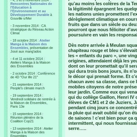
- 4, 5 et 6 novembre 2014 :
qu’au moins les colères de la Te
Rencontres Nationales de
l'Education à
la légitimité épargnent les quel
l'Environnement et au
les nations unies promettent l’exil
Développement Durable
à
Gouville s/Mer
dérèglement climatique en cours.
fruits que dans un siècle ou deu
- 3 novembre 2014 : CA
pourront que nous féliciter d'avo
stratégique du Réseau Action
Climat
poursuivre en vain les responsab
- 18 octobre 2014 :
Atelier
Manga à la Maison des
Dès notre arrivée à Meulan square
Ensembles
, présentation de
chapiteau rouge et bleu s’élevait
José aux mang'ados
les « enfants du parc », une vin
- 4 et 11 octobre 2014 :
origines, attendaient déjà les ye
Ateliers Manga à la Maison
dont on leur promettait qu’il ser
des Ensembles
qui dura trois bons jours, ils n
- 2 octobre 2014 : Conférence
le décor qui prenait forme. Et c’
de 4D "Our life 21"
chacun avec sa classe, dans ce l
- 21 septembre 2014 :
mobiles citoyens de notre présen
People's climate march
leur jardin. Comme eux qui venai
- 19 septembre 2014 :
qui du collège Gaillon, Henri IV 
Vendredi solidaire de rentrée à
élèves de CM1 et 2 de Juziers, Ja
la Maison de Ensembles,
Paris 13e
pendant cinq jours ce concentré
la pluie qui avait oublié qu’on 
- 15 septembre 2014 :
de saisons ! c’est bien pour ça q
Réunion plénière de la
Coalition Cop21
intermittent, qui nous fournissai
serre…..
- 13 septembre 2014 : Atelier
Manga à la Maison des
Ensembles