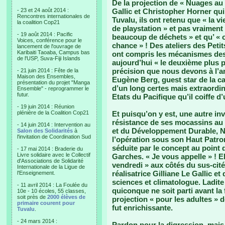
De la projection de « Nuages au 
- 23 et 24 août 2014 :
Gallic et Christopher Horner qu
Rencontres internationales de
Tuvalu, ils ont retenu que « la vi
la coalition Cop21
de playstation » et pas vraiment 
- 19 août 2014 : Pacific
beaucoup de déchets » et qu’ «
Voices, conférence pour le
chance » ! Des ateliers des Petit
lancement de l'ouvrage de
Karibaiti Taoaba, Campus bas
ont compris les mécanismes de
de l'USP, Suva-Fiji Islands
aujourd’hui « le deuxième plus 
précision que nous devons à l’a
- 21 juin 2014 : Fête de la
Maison des Ensembles,
Eugène Berg, guest star de la c
présentation du projet "Manga
d’un long certes mais extraordin
Ensemble" - reprogrammer le
futur.
Etats du Pacifique qu’il coiffe d
- 19 juin 2014 : Réunion
plénière de la Coalition Cop21
Et puisqu’on y est, une autre in
résistance de ses mocassins au 
- 14 juin 2014 : Intervention au
et du Développement Durable, Nel
Salon des Solidarités
à
l'invitation de Coordination Sud
l’opération sous son Haut Patrona
séduite par le concept au point
- 17 mai 2014 : Braderie du
Livre solidaire avec le Collectif
Garches. « Je vous appelle » ! El
d'Associations de Solidarité
vendredi » aux côtés du sus-cit
Internationale de la Ligue de
réalisatrice Gilliane Le Gallic e
l'Enseignement.
sciences et climatologue. Ladite
- 11 avril 2014 : La Foulée du
quiconque ne soit parti avant la f
10e - 10 écoles, 55 classes,
soit près de
2000 élèves de
projection « pour les adultes » 
primaire courent pour
fut enrichissante.
Tuvalu
.
- 24 mars 2014 :
Pardon pour la digression, mai