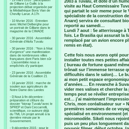
- 19 mars 2016 : participation
2003 à Tuvalu, et doté d’un hum
de Gilliane Le Gallic à la
visite au Haut Commissaire Tuva
projection-débat organisée par
qui partait le soir meme pour le 
la Médiathèque Boris Vian de
Chevilly-Larue. A 17h
spécialiste de la construction d
Anare) servira de consultant bi
- 10 février 2016 : Entretien
avec Michel Delberghe pour
reporté au samedi…
un portrait de Gilliane dans le
Lundi 7 aout : 5e atterrissage à
magazine de la CIMADE
fois. Le Brasilia qui assurait la l
- 30 janvier 2016 : Assemblée
remplacé par un avion encore pl
Générale d’Alofa Tuvalu
remis en état).
- 30 janvier 2016 : “Non à l’état
d’urgence” une manifestation
Cette fois nous avons opté pour 
dans de nombreuses villes
françaises dont Paris bien sûr
installer toutes mes petites affa
. L’assemblée nous a
( bureau de fortune quand même 
empêchés d’y participer.
trônait sur l’immense terrasse 
- 23 janvier 2016 : Assemblée
difficultés dans le salon)… Le 
Générale de la Coalition 21
ai mon petit espace ergonomiqu
- 16 janvier 2016 : marche de
d’années…. En revanche à Suva, 
soutien aux agriculteurs de
vider mes valises et chercher la 
Notre Dame des Landes
temps peut se révéler entrepris
- D’Aout à fin décembre :
est… j’ai maintenant l’impressio
préparation et clôture du
Chris, mon coréalisateur sur «
dossier “biorap Tuvalu“avec le
SPREP et Dani Ceccarrelli,
premières semaines de ce voyage,
scientifique, co-auteure déjà
spécialisé en environnement (et o
du TML Un projet annulé à la
dernière minute par le
micromodèle. Sikeli nous rejoin
Gouvernement.
puis un peu plus longuement da
pouvoir filmer, début octobre, (
- 9 décembre 2015 : pour le