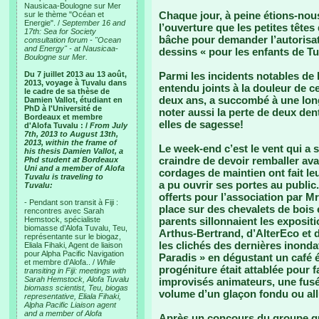
Nausicaa-Boulogne sur Mer
Chaque jour, à peine étions-nous
sur le thème "Océan et
Energie". /
September 16 and
l’ouverture que les petites têtes
17th: Sea for Society
bâche pour demander l’autorisat
consultation forum - "Ocean
and Energy" - at Nausicaa-
dessins « pour les enfants de Tu
Boulogne sur Mer.
Du 7 juillet 2013 au 13 août,
Parmi les incidents notables d
2013, voyage à Tuvalu dans
entendu joints à la douleur de ce
le cadre de sa thèse de
deux ans, a succombé à une longu
Damien Vallot, étudiant en
PhD à l'Université de
noter aussi la perte de deux dent
Bordeaux et membre
elles de sagesse!
d'Alofa Tuvalu : /
From July
7th, 2013 to August 13th,
2013, within the frame of
Le week-end c’est le vent qui a s
his thesis Damien Vallot, a
craindre de devoir remballer ava
Phd student at Bordeaux
Uni and a member of Alofa
cordages de maintien ont fait le
Tuvalu is traveling to
a pu ouvrir ses portes au public.
Tuvalu:
offerts pour l’association par Mr
- Pendant son transit à Fiji :
place sur des chevalets de bois 
rencontres avec Sarah
Hemstock, spécialiste
parents sillonnaient les exposit
biomasse d’Alofa Tuvalu, Teu,
Arthus-Bertrand, d’AlterEco et 
représentante sur le biogaz,
les clichés des dernières inond
Eliala Fihaki, Agent de liaison
pour Alpha Pacific Navigation
Paradis » en dégustant un café é
et membre d’Alofa.. /
While
progéniture était attablée pour f
transiting in Fiji: meetings with
Sarah Hemstock, Alofa Tuvalu
improvisés animateurs, une fusé
biomass scientist, Teu, biogas
volume d’un glaçon fondu ou all
representative, Eliala Fihaki,
Alpha Pacific Liaison agent
and a member of Alofa
Après un concours du groupe qui