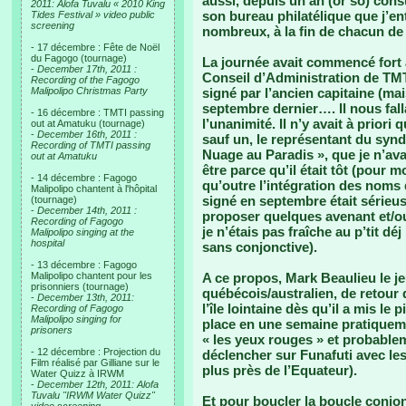
aussi, depuis un an (or so) cons
2011: Alofa Tuvalu « 2010 King
son bureau philatélique que j’e
Tides Festival » video public
screening
nombreux, à la fin de chacun d
- 17 décembre : Fête de Noël
du Fagogo (tournage)
La journée avait commencé fort 
-
December 17th, 2011 :
Conseil d’Administration de TMTI
Recording of the Fagogo
Malipolipo Christmas Party
signé par l’ancien capitaine (ma
septembre dernier…. Il nous fall
- 16 décembre : TMTI passing
l’unanimité. Il n’y avait à prior
out at Amatuku (tournage)
-
December 16th, 2011 :
sauf un, le représentant du syndi
Recording of TMTI passing
Nuage au Paradis », que je n’ava
out at Amatuku
être parce qu’il était tôt (pour m
- 14 décembre : Fagogo
qu’outre l’intégration des noms
Malipolipo chantent à l'hôpital
signé en septembre était sérieuse
(tournage)
-
December 14th, 2011 :
proposer quelques avenant et/
Recording of Fagogo
je n’étais pas fraîche au p’tit 
Malipolipo singing at the
hospital
sans conjonctive).
- 13 décembre : Fagogo
Malipolipo chantent pour les
A ce propos, Mark Beaulieu le 
prisonniers (tournage)
québécois/australien, de retour
-
December 13th, 2011:
l’île lointaine dès qu’il a mis le
Recording of Fagogo
Malipolipo singing for
place en une semaine pratiquem
prisoners
« les yeux rouges » et probablem
- 12 décembre : Projection du
déclencher sur Funafuti avec le
Film réalisé par Gilliane sur le
plus près de l’Equateur).
Water Quizz à IRWM
-
December 12th, 2011: Alofa
Tuvalu "IRWM Water Quizz"
Et pour boucler la boucle conjon