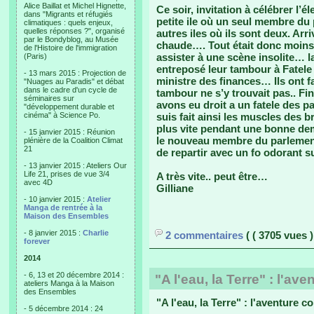
Alice Baillat et Michel Hignette,
Ce soir, invitation à célébrer l’
dans "Migrants et réfugiés
petite ile où un seul membre du 
climatiques : quels enjeux,
quelles réponses ?", organisé
autres iles où ils sont deux. Arr
par le Bondyblog, au Musée
chaude…. Tout était donc moins
de l'Histoire de l'immigration
assister à une scène insolite… l
(Paris)
entreposé leur tambour à Fatele se
- 13 mars 2015 : Projection de
ministre des finances… Ils ont fa
"Nuages au Paradis" et débat
dans le cadre d'un cycle de
tambour ne s’y trouvait pas.. F
séminaires sur
avons eu droit a un fatele des
"développement durable et
cinéma" à Science Po.
suis fait ainsi les muscles des 
plus vite pendant une bonne dem
- 15 janvier 2015 : Réunion
le nouveau membre du parlement
plénière de la Coalition Climat
21
de repartir avec un fo odorant su
- 13 janvier 2015 : Ateliers Our
Life 21, prises de vue 3/4
A très vite.. peut être…
avec 4D
Gilliane
- 10 janvier 2015 :
Atelier
Manga de rentrée à la
Maison des Ensembles
- 8 janvier 2015 :
Charlie
2 commentaires
( ( 3705 vues )
forever
2014
- 6, 13 et 20 décembre 2014 :
"A l'eau, la Terre" : l'av
ateliers Manga à la Maison
des Ensembles
"A l'eau, la Terre" : l'aventure c
- 5 décembre 2014 : 24