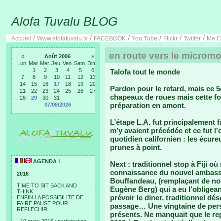
Alofa Tuvalu BLOG
/
/
/
/
/
/
Accueil
Www.alofatuvalu.tv
FACEBOOK
You Tube
Flickr
Twitter
Me C
en route vers le microm
«
Août 2006
»
Lun.
Mar.
Mer.
Jeu.
Ven.
Sam.
Dim.
1
2
3
4
5
6
Talofa tout le monde
7
8
9
10
11
12
13
14
15
16
17
18
19
20
Pardon pour le retard, mais ce 
21
22
23
24
25
26
27
chapeaux de roues mais cette fo
28
29
30
31
préparation en amont.
07/08/2026
L’étape L.A. fut principalement f
m’y avaient précédée et ce fut 
quotidien californien : les écure
prunes à point.
AGENDA !
Next : traditionnel stop à Fiji o
connaissance du nouvel ambass
2016
Bouffandeau, (remplaçant de not
TIME TO SIT BACK AND
Eugène Berg) qui a eu l’obligea
THINK
prévoir le diner, traditionnel dé
ENFIN LA POSSIBILITE DE
FAIRE PAUSE POUR
passage… Une vingtaine de pers
REFLECHIR
présents. Ne manquait que le re