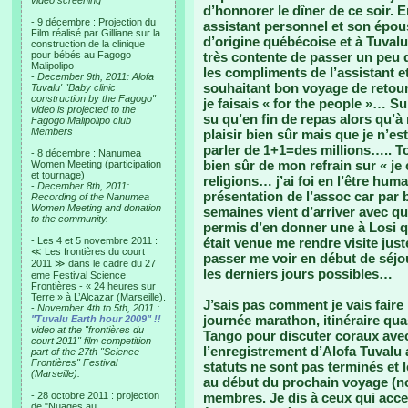
video screening
d’honnorer le dîner de ce soir. 
- 9 décembre : Projection du
assistant personnel et son épous
Film réalisé par Gilliane sur la
d’origine québécoise et à Tuvalu
construction de la clinique
pour bébés au Fagogo
très contente de passer un peu 
Malipolipo
les compliments de l’assistant e
-
December 9th, 2011: Alofa
souhaitant bon voyage de retour
Tuvalu' "Baby clinic
construction by the Fagogo"
je faisais « for the people »… Sur
video is projected to the
su qu’en fin de repas alors qu’à
Fagogo Malipolipo club
Members
plaisir bien sûr mais que je n’es
parler de 1+1=des millions….. T
- 8 décembre : Nanumea
bien sûr de mon refrain sur « je
Women Meeting (participation
et tournage)
religions… j’ai foi en l’être hu
-
December 8th, 2011:
présentation de l’assoc car par 
Recording of the Nanumea
Women Meeting and donation
semaines vient d’arriver avec 
to the community.
permis d’en donner une à Losi q
- Les 4 et 5 novembre 2011 :
était venue me rendre visite just
≪ Les frontières du court
passer me voir en début de séjo
2011 ≫ dans le cadre du 27
les derniers jours possibles…
eme Festival Science
Frontières - « 24 heures sur
Terre » à L’Alcazar (Marseille).
J’sais pas comment je vais fair
-
November 4th to 5th, 2011 :
journée marathon, itinéraire qu
"Tuvalu Earth hour 2009" !!
video at the "frontières du
Tango pour discuter coraux avec
court 2011" film competition
l’enregistrement d’Alofa Tuvalu
part of the 27th "Science
Frontières" Festival
statuts ne sont pas terminés et
(Marseille).
au début du prochain voyage (n
- 28 octobre 2011 : projection
membres. Je dis à ceux qui accep
de "Nuages au