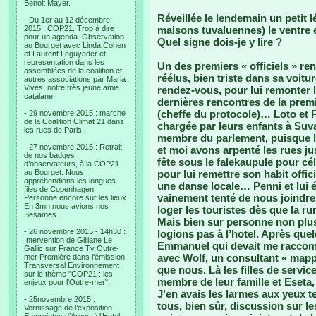
Benoit Mayer.
Réveillée le lendemain un petit 
- Du 1er au 12 décembre
2015 : COP21. Trop à dire
maisons tuvaluennes) le ventre en
pour un agenda. Observation
Quel signe dois-je y lire ?
au Bourget avec Linda Cohen
et Laurent Leguyader et
representation dans les
Un des premiers « officiels » re
assemblées de la coalition et
réélus, bien triste dans sa voit
autres associations par Maria
Vives, notre très jeune amie
rendez-vous, pour lui remonter 
catalane.
dernières rencontres de la premi
(cheffe du protocole)… Loto et P
- 29 novembre 2015 : marche
de la Coalition Climat 21 dans
chargée par leurs enfants à Suv
les rues de Paris.
membre du parlement, puisque l
- 27 novembre 2015 : Retrait
et moi avons arpenté les rues ju
de nos badges
fête sous le falekaupule pour c
d’observateurs, à la COP21
au Bourget. Nous
pour lui remettre son habit offi
appréhendions les longues
une danse locale… Penni et lui é
files de Copenhagen.
vainement tenté de nous joindre
Personne encore sur les lieux.
En 3mn nous avions nos
loger les touristes dès que la r
Sesames.
Mais bien sur personne non plus
- 26 novembre 2015 - 14h30 :
logions pas à l’hotel. Après que
Intervention de Gilliane Le
Emmanuel qui devait me raccompa
Gallic sur France Tv Outre-
avec Wolf, un consultant « map
mer Première dans l'émission
Transversal Environnement
que nous. Là les filles de service
sur le thème "COP21 : les
membre de leur famille et Eseta, d
enjeux pour l'Outre-mer".
J’en avais les larmes aux yeux t
- 25novembre 2015 :
tous, bien sûr, discussion sur l
Vernissage de l’exposition