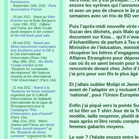
Parisiennes
encore les syrènes qui l’annonc
-
September 10th, 2011 :
Paris
Association Forum
et avec un peu de chance le 2e 
semaines avec un trio de BD ver
- 19 juin 2011 : Stand au
Vide-
Grenier
sur la Butte Bergeyre
-
June 19th, 2011 : Gilliane
Puis l’après-midi nouvelle virée
and Fanny are Alofa Tuvalu
Suzan des déchets, puis Malo qu
booth keepers in the context
of
the hill back yard sale
.
document sur Kioa… qu’il n’avai
d’échantillons de parfum à Teu 
- 28 mai 2011 :
Stand aux
4ème rencontres nationales
Ministère de l’éducation, minist
des étudiants pour le DD
à
récupérer les lettres d’engage
la Cité Internationale
Affaires Etrangères pour dépos
Universitaire (Paris 14e)
-
May 28th, 2011 :
An Alofa
cas où ils en aient besoin pour l
Tuvalu exhibit
at the
rencontrée devant chez John d’
“Students for sustainable
development” 4th National
j’ai pris pour son fils le plus â
meeting at the International
“Cité Universitaire” (Paris 14e)
Et j’allais oublier Molipi et Ja
- 21 mai 2011 :
Stand à la
avant de l’adapter en y incluant 
"braderie de livres solidaire"
‘national’, pour l’Union Europ
organisée par le Collectif
d'Associations de Solidarité
Internationale de la Ligue de
Enfin j’ai piqué vers la pointe S
l'Enseignement pour la
Campagne "Pas
et lui filer un T shirt Jour de la
d'éducation, pas d'avenir
"
modèle, taille moyenne, plutôt 
(Paris 13e)
mais après m’être rendu compte qu
-
May 21st, 2011 : Marie-
Jeanne and Fanny are
Alofa
femmes gabarits moyens.
Tuvalu booth keepers"
at
the
"Braderie de livres
solidaire"
organized by the
Le soir ? j’hésite encore entre 