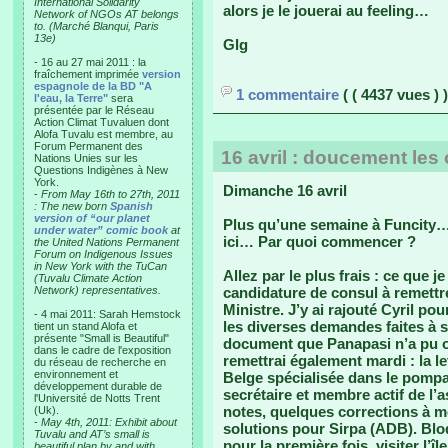
International Solidarity
alors je le jouerai au feeling…
Network of NGOs AT belongs
to. (Marché Blanqui, Paris
13e)
Glg
- 16 au 27 mai 2011 : la
fraîchement imprimée
version
espagnole de la BD "A
1 commentaire
( ( 4437 vues ) )
l'eau, la Terre"
sera
présentée par le Réseau
Action Climat Tuvaluen dont
Alofa Tuvalu est membre, au
Forum Permanent des
16 avril : doucement les
Nations Unies sur les
Questions Indigènes à New
York.
Dimanche 16 avril
-
From May 16th to 27th, 2011
: The new born
Spanish
version of “our planet
Plus qu’une semaine à Funcity…
under water” comic book
at
ici… Par quoi commencer ?
the United Nations Permanent
Forum on Indigenous Issues
in New York with the TuCan
Allez par le plus frais : ce que j
(Tuvalu Climate Action
Network) representatives.
candidature de consul à remettre
Ministre. J’y ai rajouté Cyril p
- 4 mai 2011: Sarah Hemstock
les diverses demandes faites à s
tient un stand Alofa et
présente "Small is Beautiful"
document que Panapasi n’a pu ou
dans le cadre de l'exposition
remettrai également mardi : la l
du réseau de recherche en
environnement et
Belge spécialisée dans le pompage 
développement durable de
secrétaire et membre actif de l’
l'Université de Notts Trent
notes, quelques corrections à mo
(Uk).
-
May 4th, 2011: Exhibit about
solutions pour Sirpa (ADB). Bloq
Tuvalu and AT’s small is
pour la première fois, visiter l’
beautiful plan by and with