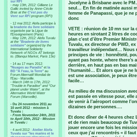
sur RFI
Jocelyne à Brisbane avec le PM…
-
may 13th, 2012: Gilliane Le
seul… En fin de matinée aussi m’
Gallic invited by Anne-Cécile
Bras at the
C'est pas du
femme de Panapassi, que je ne p
Vent sur RFI
program (RFI)
donc
- 12 mai 2012: Alofa participe à
la
braderie du livre solidaire
VETE : réunion de 10 mn sur la 
organisée par la Ligue de
heures en sirotant 2 litres de co
l'Enseignement (Paris)
-
May 12th, 2012: Alofa Tuvalu
plan c’est d’être Premier Ministr
at the
"Braderie de livres
Tuvalu, ex directeur de PWD, ex 
solidaire"
organized by the
travailleur indépendant… Nous
International Solidarity
Network of NGOs AT belongs
principes de vie : honnêteté, po
to. (Blanqui Market, Paris 13e)
ayant pas honte, where there’s a
- 14 au 17 mars 2012:
derrière, en haut pas en bas mais
"
Nuages au Paradis
" et
la
l’humanité… Et alors que je ne lu
BD "A l'eau, la Terre"
au
Forum Alternatif Mondial de
est une association, je peux êtr
l'Eau - Marseille.
facile…
-
March 14th to 17th, 2012:
"Trouble in Paradise” and “Our
planet under Water”, at the
Au milieu de ma discussion avec 
Alternative World Water
est passée en vitesse pour, elle
Forum (Marseille).
de venir à l’aéroport comme l’ont
- Du 24 novembre 2011 au
dizaines de personnes….
10 avril 2012 - mission à
Tuvalu :
- From November 24th, 2011
Et donc dîner de 4 heures chez L
to April 10th, 2012 - Mission
et de rien mais beaucoup de Tuv
in Tuvalu :
jouer encore une fois les missi
- 4 avril 2012 :
Atelier Alofa
ceux que j’ai rencontrés « il fau
Tuvalu sur "les marins et le