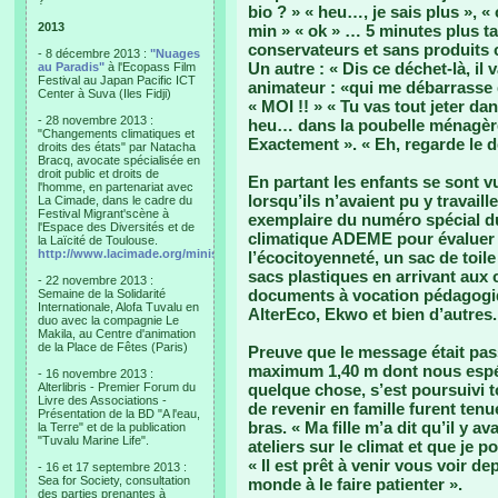
?"
bio ? » « heu…, je sais plus », « 
2013
min » « ok » … 5 minutes plus ta
conservateurs et sans produits ch
- 8 décembre 2013 :
"Nuages
Un autre : « Dis ce déchet-là, il
au Paradis"
à l'Ecopass Film
Festival au Japan Pacific ICT
animateur : «qui me débarrasse d
Center à Suva (Iles Fidji)
« MOI !! » « Tu vas tout jeter d
- 28 novembre 2013 :
heu… dans la poubelle ménagère e
"Changements climatiques et
Exactement ». « Eh, regarde le de
droits des états" par Natacha
Bracq, avocate spécialisée en
droit public et droits de
En partant les enfants se sont vu
l'homme, en partenariat avec
lorsqu’ils n’avaient pu y travail
La Cimade, dans le cadre du
Festival Migrant'scène à
exemplaire du numéro spécial du
l'Espace des Diversités et de
climatique ADEME pour évaluer 
la Laïcité de Toulouse.
http://www.lacimade.org/minisites/migrantscene
l’écocitoyenneté, un sac de toile
sacs plastiques en arrivant aux
- 22 novembre 2013 :
documents à vocation pédagogiq
Semaine de la Solidarité
Internationale, Alofa Tuvalu en
AlterEco, Ekwo et bien d’autres.
duo avec la compagnie Le
Makila, au Centre d'animation
de la Place de Fêtes (Paris)
Preuve que le message était pass
maximum 1,40 m dont nous espér
- 16 novembre 2013 :
Alterlibris - Premier Forum du
quelque chose, s’est poursuivi 
Livre des Associations -
de revenir en famille furent tenu
Présentation de la BD "A l'eau,
bras. « Ma fille m’a dit qu’il y 
la Terre" et de la publication
"Tuvalu Marine Life".
ateliers sur le climat et que je p
« Il est prêt à venir vous voir de
- 16 et 17 septembre 2013 :
Sea for Society, consultation
monde à le faire patienter ».
des parties prenantes à