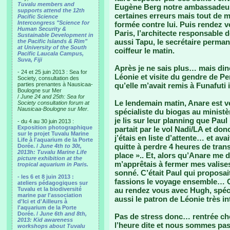
Tuvalu members and
Eugène Berg notre ambassadeur 
supports attend the 12th
certaines erreurs mais tout de m
Pacific Science
Intercongress "Science for
formée contre lui. Puis rendez v
Human Security &
Paris, l’architecte responsable d
Sustainable Development in
aussi Tapu, le secrétaire permane
the Pacific Islands & Rim"
at University of the South
coiffeur le matin.
Pacific Laucala Campus,
Suva, Fiji
Après je ne sais plus… mais dine
- 24 et 25 juin 2013 : Sea for
Léonie et visite du gendre de P
Society, consultation des
parties prenantes à Nausicaa-
qu’elle m’avait remis à Funafuti 
Boulogne sur Mer
/
June 24 and 25th: Sea for
Le lendemain matin, Anare est v
Society consultation forum at
Nausicaa-Boulogne sur Mer.
spécialiste du biogas au ministè
je lis sur leur planning que Paul
- du 4 au 30 juin 2013 :
Exposition photographique
partait par le vol Nadi/LA et do
sur le projet Tuvalu Marine
j’étais en liste d’attente… et av
Life à l'aquarium de la Porte
quitte à perdre 4 heures de trans
Dorée. /
June 4th to 30t,
2013h: Tuvalu Marine Life
place ».. Et, alors qu’Anare me 
picture exhibition at the
m’apprêtais à fermer mes valises
tropical aquarium in Paris.
sonné. C’était Paul qui proposa
- les 6 et 8 juin 2013 :
fassions le voyage ensemble… C
ateliers pédagogiques sur
Tuvalu et la biodiversité
au rendez vous avec Hugh, spéci
marine par l'association
aussi le patron de Léonie très int
d'Ici et d'Ailleurs à
l'aquarium de la Porte
Dorée. /
June 6th and 8th,
Pas de stress donc… rentrée che
2013: Kid awareness
l’heure dite et nous sommes pas
workshops about Tuvalu