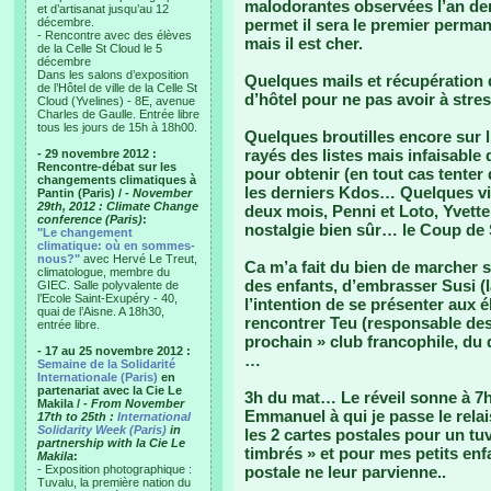
malodorantes observées l’an dern
et d’artisanat jusqu’au 12
décembre.
permet il sera le premier perman
- Rencontre avec des élèves
mais il est cher.
de la Celle St Cloud le 5
décembre
Dans les salons d’exposition
Quelques mails et récupération 
de l’Hôtel de ville de la Celle St
d’hôtel pour ne pas avoir à stres
Cloud (Yvelines) - 8E, avenue
Charles de Gaulle. Entrée libre
tous les jours de 15h à 18h00.
Quelques broutilles encore sur l
rayés des listes mais infaisable
- 29 novembre 2012 :
Rencontre-débat sur les
pour obtenir (en tout cas tenter
changements climatiques à
les derniers Kdos… Quelques vis
Pantin (Paris) /
- November
29th, 2012 : Climate Change
deux mois, Penni et Loto, Yvette
conference (Paris)
:
nostalgie bien sûr… le Coup de
"Le changement
climatique: où en sommes-
nous?"
avec Hervé Le Treut,
Ca m’a fait du bien de marcher s
climatologue, membre du
des enfants, d’embrasser Susi (l
GIEC. Salle polyvalente de
l’Ecole Saint-Exupéry - 40,
l’intention de se présenter aux é
quai de l’Aisne. A 18h30,
rencontrer Teu (responsable des 
entrée libre.
prochain » club francophile, du
- 17 au 25 novembre 2012 :
…
Semaine de la Solidarité
Internationale (Paris)
en
partenariat avec la Cie Le
3h du mat… Le réveil sonne à 7h
Makila /
- From November
Emmanuel à qui je passe le rela
17th to 25th :
International
Solidarity Week (Paris)
in
les 2 cartes postales pour un tu
partnership with la Cie Le
timbrés » et pour mes petits enf
Makila
:
- Exposition photographique :
postale ne leur parvienne..
Tuvalu, la première nation du