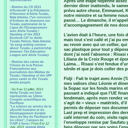
representative.
Après une étape fidjienne assez 
dernier diner inattendu, le same
- Remise du CD 2013
prévu autre chose, Emmanuel, K
d'Ecolozik* à la Présidente
d'Honneur d'Alofa Tuvalu,
notre ministre et sa femme nous 
Nala Ielemia. (*un concours
passé… Le dimanche, il m’appelai
d'écriture de chansons sur
Tuvalu, partenariat de la
d’accompagnement de nos dossi
Ligue de l'Enseignement
avec Alofa Tuvalu) /
L’avion était à l’heure, une fois 
Handing of the 2013
Ecolozik CD* to Alofa
mais tout s’est callé et j’ai pu
Tuvalu Patron, Nala Ielemia
au revoir avec qui un collier, qui
*(a song writing contest
about Tuvalu, a partnership
sac plastique pour tout y déposer
between The Education
dont j’ai noté l’absence : Risasi
League and Alofa Tuvalu).
Liliana de la Croix Rouge et épo
- Remise des cartes de
Laima… Risasi s’est fendue d’un
l'Union de la la Presse
sénile et que je dois coller des 
Francophone aux
journalistes des Médias de
Tuvalu /
Handing of the UPF
Fidji : Fait le trajet avec Annie
press cards to the Tuvalu
media people.
mes valises chez Léonie et diner
la Sopac sur les fonds marins e
- Du 8 au 12 juillet, 2013:
passant a indiqué que l’UE finan
Alofa Tuvalu est bien
représentée au 12ème
lendemain, après mon rendez vous 
Congrès scientifique du
s’agit de « vieux » matériels, d’
Pacifique
"La science au service de la
permis de déposer nos document
sécurité humaine et du
Last prep et impression des de
Développement durable
dans les îles du Pacifique et
café internet du coin, visite ra
les côtes", Campus de
l’enveloppe remise par Saufatu po
l'USP à Suva
/
From 8 to 12
faire déposer par ses soins l’e
July, 2013:
several Alofa