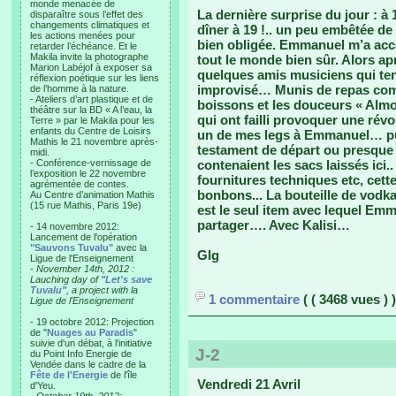
monde menacée de
La dernière surprise du jour : à 
disparaître sous l’effet des
changements climatiques et
dîner à 19 !.. un peu embêtée de 
les actions menées pour
bien obligée. Emmanuel m’a acco
retarder l’échéance. Et le
Makila invite la photographe
tout le monde bien sûr. Alors a
Marion Labéjof à exposer sa
quelques amis musiciens qui ten
réflexion poétique sur les liens
improvisé… Munis de repas com
de l’homme à la nature.
- Ateliers d’art plastique et de
boissons et les douceurs « Almo
théâtre sur la BD « A l’eau, la
qui ont failli provoquer une rév
Terre » par le Makila pour les
enfants du Centre de Loisirs
un de mes legs à Emmanuel… puis
Mathis le 21 novembre après-
testament de départ ou presque 
midi.
- Conférence-vernissage de
contenaient les sacs laissés ici..
l’exposition le 22 novembre
fournitures techniques etc, cette
agrémentée de contes.
bonbons... La bouteille de vodk
Au Centre d’animation Mathis
(15 rue Mathis, Paris 19e)
est le seul item avec lequel Emma
partager…. Avec Kalisi…
- 14 novembre 2012:
Lancement de l'opération
"Sauvons Tuvalu"
avec la
Glg
Ligue de l'Enseignement
- November 14th, 2012 :
Lauching day of
"Let's save
Tuvalu"
, a project with la
1 commentaire
( ( 3468 vues ) )
Ligue de l'Enseignement
- 19 octobre 2012: Projection
de "
Nuages au Paradis
"
suivie d'un débat, à l'initiative
J-2
du Point Info Energie de
Vendée dans le cadre de la
Fête de l'Energie
de l'île
Vendredi 21 Avril
d'Yeu.