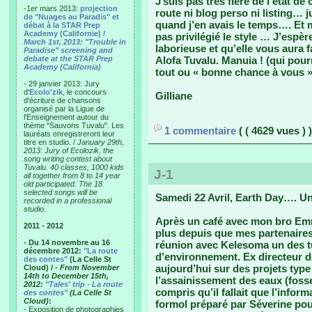
J’suis pas très fière de l’état d
-1er mars 2013:
projection
route ni blog perso ni listing… 
de "Nuages au Paradis" et
quand j’en avais le temps…. Et 
débat à la STAR Prep
Academy (Californie) /
pas privilégié le style … J’espè
March 1st, 2013: "Trouble in
laborieuse et qu’elle vous aura
Paradise" screening and
debate at the STAR Prep
Alofa Tuvalu. Manuia ! (qui pour
Academy (California)
tout ou « bonne chance à vous » 
- 29 janvier 2013: Jury
d'
Ecolo'zik
, le concours
Gilliane
d'écriture de chansons
organisé par la Ligue de
l'Enseignement autour du
thème "Sauvons Tuvalu". Les
1 commentaire
( ( 4629 vues ) )
lauréats enregistreront leur
titre en studio. /
January 29th,
2013: Jury of Ecolozik, the
song writing contest about
Tuvalu. 40 classes, 1000 kids
J-1
all together from 8 to 14 year
old participated. The 18
selected songs will be
Samedi 22 Avril, Earth Day…. Un
recorded in a professional
studio.
Après un café avec mon bro Em
2011 - 2012
plus depuis que mes partenaires 
- Du 14 novembre au 16
réunion avec Kelesoma un des tu
décembre 2012:
"La route
d’environnement. Ex directeur de
des contes"
(La Celle St
aujourd’hui sur des projets type
Cloud) /
- From November
14th to December 15th,
l’assainissement des eaux (fosse
2012:
"Tales' trip - La route
compris qu’il fallait que l’informa
des contes"
(La Celle St
Cloud)
:
formol préparé par Séverine pour
- Exposition de photographies