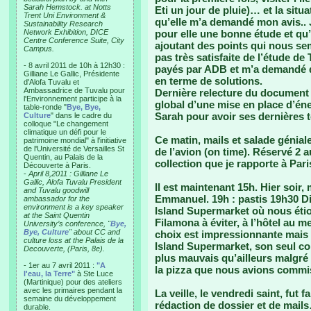
Sarah Hemstock. at Notts
Eti un jour de pluie)… et la situ
Trent Uni Environment &
qu’elle m’a demandé mon avis.. Je
Sustainability Research
Network Exhibition, DICE
pour elle une bonne étude et qu’
Centre Conference Suite, City
ajoutant des points qui nous sem
Campus.
pas très satisfaite de l’étude de 
- 8 avril 2011 de 10h à 12h30 :
payés par ADB et m’a demandé de
Gilliane Le Gallic, Présidente
en terme de solutions.
d'Alofa Tuvalu et
Ambassadrice de Tuvalu pour
Dernière relecture du document
l'Environnement participe à la
global d’une mise en place d’éne
table-ronde "
Bye, Bye,
Sarah pour avoir ses dernières 
Culture
" dans le cadre du
colloque "Le changement
climatique un défi pour le
Ce matin, mails et salade géniale
patrimoine mondial" à l'initiative
de l'Université de Versailles St
de l’avion (on time). Réservé 2 au
Quentin, au Palais de la
collection que je rapporte à Pari
Découverte à Paris.
-
April 8,2011 : Gilliane Le
Gallic, Alofa Tuvalu President
Il est maintenant 15h. Hier soir
and Tuvalu goodwill
Emmanuel. 19h : pastis 19h30 Di
ambassador for the
environment is a key speaker
Island Supermarket où nous étion
at the Saint Quentin
Filamona à éviter, à l’hôtel au 
University’s conference, "
Bye,
Bye, Culture
" about CC and
choix est impressionnante mais 
culture loss at the Palais de la
Island Supermarket, son seul co
Decouverte, (Paris, 8e).
plus mauvais qu’ailleurs malgré 
- 1er au 7 avril 2011 :
"A
la pizza que nous avions commi
l'eau, la Terre"
à Ste Luce
(Martinique) pour des ateliers
avec les primaires pendant la
La veille, le vendredi saint, fut 
semaine du développement
rédaction de dossier et de mail
durable.