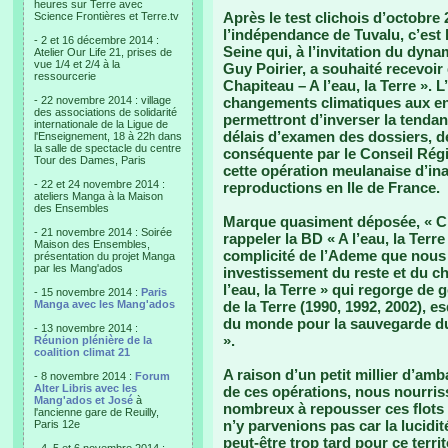
heures sur Terre avec
Après le test clichois d’octobre 
Science Frontières et Terre.tv
l’indépendance de Tuvalu, c’es
- 2 et 16 décembre 2014 :
Seine qui, à l’invitation du dyn
Atelier Our Life 21, prises de
vue 1/4 et 2/4 à la
Guy Poirier, a souhaité recevoir
ressourcerie
Chapiteau – A l’eau, la Terre ». L’
- 22 novembre 2014 : village
changements climatiques aux enfa
des associations de solidarité
permettront d’inverser la tendanc
internationale de la Ligue de
délais d’examen des dossiers, de
l'Enseignement, 18 à 22h dans
la salle de spectacle du centre
conséquente par le Conseil Régio
Tour des Dames, Paris
cette opération meulanaise d’ina
- 22 et 24 novembre 2014 :
reproductions en Ile de France.
ateliers Manga à la Maison
des Ensembles
Marque quasiment déposée, « Cha
- 21 novembre 2014 : Soirée
rappeler la BD « A l’eau, la Terre
Maison des Ensembles,
complicité de l’Ademe que nous
présentation du projet Manga
par les Mang'ados
investissement du reste et du 
l’eau, la Terre » qui regorge de
- 15 novembre 2014 :
Paris
Manga avec les Mang'ados
de la Terre (1990, 1992, 2002), e
du monde pour la sauvegarde du
- 13 novembre 2014 :
».
Réunion plénière de la
coalition climat 21
A raison d’un petit millier d’am
- 8 novembre 2014 :
Forum
Alter Libris avec les
de ces opérations, nous nourriss
Mang'ados et José
à
nombreux à repousser ces flots q
l'ancienne gare de Reuilly,
n’y parvenions pas car la lucidit
Paris 12e
peut-être trop tard pour ce terr