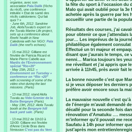
organise, avec son
la fête du sport à l’occasion d
association
Pala Dalik
(l’écho
Malo qui avait oublié pour la 3e f
du récif), une conférence
intitulée « Etat de santé des
achetée après la guerre par les 
récifs calédoniens: Qui fait
accueillir une partie de la pop
quoi ? »
-
June 6th, 2012: Sandrine
Job, AlofaTuvalu’s expert on
Résultats des courses, j’ai caval
the Tuvalu Marine Life project,
pour obtenir ce que j’attendais la
sets up a conference about
Reefs’ health in New
jour… Les imprévus de la journée 
Caledonia with her NGO:
Pala
philatélique également consulat
Dalik
(the reef’s echoes).
Effectué un tri majeur et empaq
- 15 mai 2012: Gilliane est
disant que j’aurais le temps, ce 
l'invitée de Patricia Ricard et
nenni… Marica toujours les yeux
Marie-Pierre Cabello aux
Mardis de l'Environnement
me réveillant et j’ai appris que 
spécial "Rio+20"
arrivée à 11h45, près avoir fait 
-
May 15th, 2012:
«
Environment on Tuesday »
conference on “Rio +20”
La bonne nouvelle c’est que Mari
with screening of some of the
video shot during the last
si je veux déposer les derniers 
missions. (Paris)
préfère avoir encore sous la mai
- 13 mai 2012: stand Alofa
Tuvalu au
Vide-Grenier de la
La mauvaise nouvelle c’est qu’à 
Butte Bergeyre
(Paris)
de l’énergie m’avait demandé de
-
May 13th, 2012: Alofa Tuvalu
booth at the
Bergeyre hill
décallé pour la seconde fois dans
back yard sale
. (Paris)
rénovation d’Amatuku …. messa
m’informer qu’il pouvait me re
- 13 mai 2012 de 11h10 à
11h30: Gilliane est l'invitée
Saufatu à 14h pour informer que j
d'Anne Cécile Bras dans
just’après mon entretien/enregi
l'émission
C'est pas du Vent