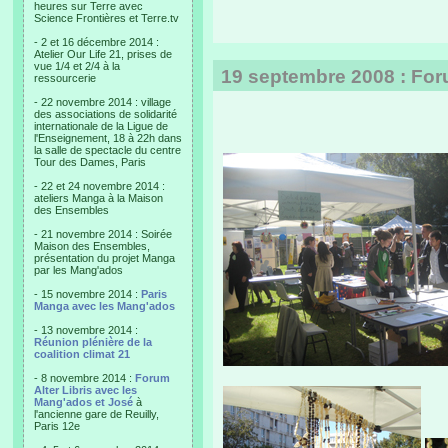
heures sur Terre avec
Science Frontières et Terre.tv
- 2 et 16 décembre 2014 :
Atelier Our Life 21, prises de
vue 1/4 et 2/4 à la
19 septembre 2008 : For
ressourcerie
- 22 novembre 2014 : village
des associations de solidarité
internationale de la Ligue de
l'Enseignement, 18 à 22h dans
la salle de spectacle du centre
Tour des Dames, Paris
- 22 et 24 novembre 2014 :
ateliers Manga à la Maison
des Ensembles
- 21 novembre 2014 : Soirée
Maison des Ensembles,
présentation du projet Manga
par les Mang'ados
- 15 novembre 2014 :
Paris
Manga avec les Mang'ados
- 13 novembre 2014 :
Réunion plénière de la
coalition climat 21
- 8 novembre 2014 :
Forum
Alter Libris avec les
Mang'ados et José
à
l'ancienne gare de Reuilly,
Paris 12e