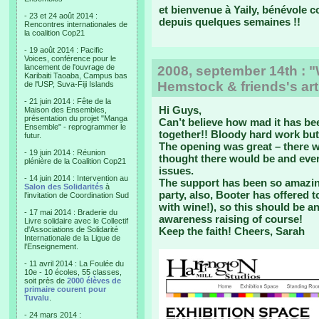
et bienvenue à Yaily, bénévole c
- 23 et 24 août 2014 :
depuis quelques semaines !!
Rencontres internationales de
la coalition Cop21
- 19 août 2014 : Pacific
Voices, conférence pour le
lancement de l'ouvrage de
2008, september 14th : "
Karibaiti Taoaba, Campus bas
Hemstock & friends's art
de l'USP, Suva-Fiji Islands
- 21 juin 2014 : Fête de la
Hi Guys,
Maison des Ensembles,
présentation du projet "Manga
Can’t believe how mad it has bee
Ensemble" - reprogrammer le
together!! Bloody hard work but 
futur.
The opening was great – there 
- 19 juin 2014 : Réunion
thought there would be and ever
plénière de la Coalition Cop21
issues.
- 14 juin 2014 : Intervention au
The support has been so amazin
Salon des Solidarités
à
party, also, Booter has offered t
l'invitation de Coordination Sud
with wine!), so this should be a
- 17 mai 2014 : Braderie du
awareness raising of course!
Livre solidaire avec le Collectif
d'Associations de Solidarité
Keep the faith! Cheers, Sarah
Internationale de la Ligue de
l'Enseignement.
- 11 avril 2014 : La Foulée du
10e - 10 écoles, 55 classes,
soit près de
2000 élèves de
primaire courent pour
Tuvalu
.
- 24 mars 2014 :