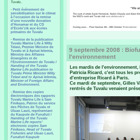
Tuvalu..
-
Petit événement de
sensibilisation sur le climat
à l'occasion de la remise
d'une nouvelle donation
d'Hunamar et du CD
d'Ecolo'zik aux écoles
primaires de Tuvalu
-
Remise de la publication
Tuvalu Marine Life à Willy
Telavi, Premier Ministre de
9 septembre 2008 : Biof
Tuvalu et à Apisai Ielemia,
Ministre des Affaires
l'environnement
étrangères et de
l'Environnement de Tuvalu /
Handing of the Tuvalu
Les mardis de l'environnement,
Marine Life publication to
Patricia Ricard, c'est tous les 
Tuvalu Prime Minister Willy
Telavi and to Apisai Ielemia,
d'entreprise Ricard à Paris.
Minister of Foreign Affairs
Ce mardi de septembre, Gilles Va
and Environment.
rentrés de Tuvalu venaient prése
- Remise des copies
électroniques des rapports
Tuvalu Marine Life à Sam
Finikaso, Patron du service
des Pêches de Tuvalu et
Uluao Lauti, représentant
du Kaupule de Funafuti /
Handing of the Tuvalu
Marine Life reports’
electronic copies Sam
Finikaso, Head of Tuvalu
Fisheries and Uluao Lauti,
Funafuti Kaupule