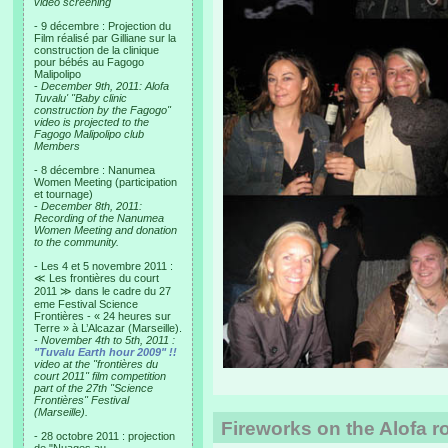
video screening
- 9 décembre : Projection du
Film réalisé par Gilliane sur la
construction de la clinique
pour bébés au Fagogo
Malipolipo
-
December 9th, 2011: Alofa
Tuvalu' "Baby clinic
construction by the Fagogo"
video is projected to the
Fagogo Malipolipo club
Members
- 8 décembre : Nanumea
Women Meeting (participation
et tournage)
-
December 8th, 2011:
Recording of the Nanumea
Women Meeting and donation
to the community.
- Les 4 et 5 novembre 2011 :
≪ Les frontières du court
2011 ≫ dans le cadre du 27
eme Festival Science
Frontières - « 24 heures sur
Terre » à L’Alcazar (Marseille).
-
November 4th to 5th, 2011 :
"Tuvalu Earth hour 2009" !!
video at the "frontières du
court 2011" film competition
part of the 27th "Science
Frontières" Festival
(Marseille).
Fireworks on the Alofa r
- 28 octobre 2011 : projection