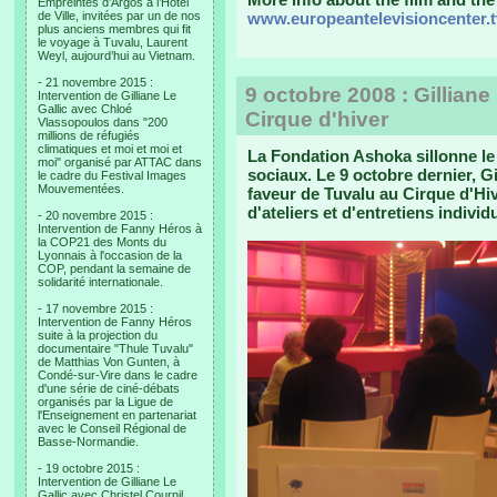
Empreintes d’Argos à l’Hotel
de Ville, invitées par un de nos
www.europeantelevisioncenter.t
plus anciens membres qui fit
le voyage à Tuvalu, Laurent
Weyl, aujourd’hui au Vietnam.
- 21 novembre 2015 :
9 octobre 2008 : Gilliane
Intervention de Gilliane Le
Gallic avec Chloé
Cirque d'hiver
Vlassopoulos dans "200
millions de réfugiés
climatiques et moi et moi et
La Fondation Ashoka sillonne le
moi" organisé par ATTAC dans
sociaux. Le 9 octobre dernier, Gi
le cadre du Festival Images
Mouvementées.
faveur de Tuvalu au Cirque d'Hi
d'ateliers et d'entretiens individ
- 20 novembre 2015 :
Intervention de Fanny Héros à
la COP21 des Monts du
Lyonnais à l'occasion de la
COP, pendant la semaine de
solidarité internationale.
- 17 novembre 2015 :
Intervention de Fanny Héros
suite à la projection du
documentaire "Thule Tuvalu"
de Matthias Von Gunten, à
Condé-sur-Vire dans le cadre
d'une série de ciné-débats
organisés par la Ligue de
l'Enseignement en partenariat
avec le Conseil Régional de
Basse-Normandie.
- 19 octobre 2015 :
Intervention de Gilliane Le
Gallic avec Christel Cournil,