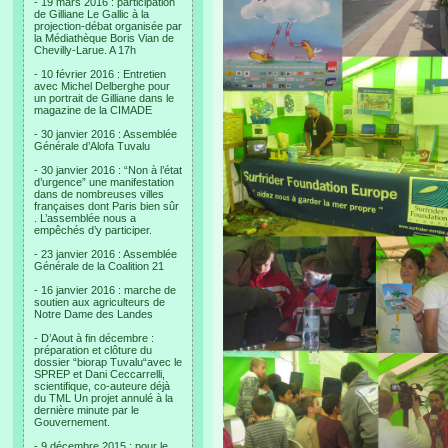
- 19 mars 2016 : participation
de Gilliane Le Gallic à la
projection-débat organisée par
la Médiathèque Boris Vian de
Chevilly-Larue. A 17h
- 10 février 2016 : Entretien
avec Michel Delberghe pour
un portrait de Gilliane dans le
magazine de la CIMADE
- 30 janvier 2016 : Assemblée
Générale d’Alofa Tuvalu
- 30 janvier 2016 : “Non à l’état
d’urgence” une manifestation
dans de nombreuses villes
françaises dont Paris bien sûr
. L’assemblée nous a
empêchés d’y participer.
- 23 janvier 2016 : Assemblée
Générale de la Coalition 21
- 16 janvier 2016 : marche de
soutien aux agriculteurs de
Notre Dame des Landes
- D’Aout à fin décembre :
préparation et clôture du
dossier “biorap Tuvalu“avec le
SPREP et Dani Ceccarrelli,
scientifique, co-auteure déjà
du TML Un projet annulé à la
dernière minute par le
Gouvernement.
- 9 décembre 2015 : pour le