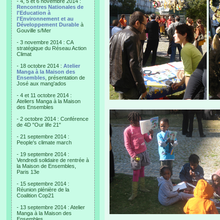
- 4, 5 et 6 novembre 2014 :
Rencontres Nationales de
l'Education à
l'Environnement et au
Développement Durable
à
Gouville s/Mer
- 3 novembre 2014 : CA
stratégique du Réseau Action
Climat
- 18 octobre 2014 :
Atelier
Manga à la Maison des
Ensembles
, présentation de
José aux mang'ados
- 4 et 11 octobre 2014 :
Ateliers Manga à la Maison
des Ensembles
- 2 octobre 2014 : Conférence
de 4D "Our life 21"
- 21 septembre 2014 :
People's climate march
- 19 septembre 2014 :
Vendredi solidaire de rentrée à
la Maison de Ensembles,
Paris 13e
- 15 septembre 2014 :
Réunion plénière de la
Coalition Cop21
- 13 septembre 2014 : Atelier
Manga à la Maison des
Ensembles