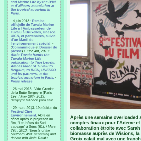
and Marine Life by the D'Ici
et d'ailleurs association at
the tropical aquarium in
Paris.
- 4 juin 2013 :
Remise
officielle de Tuvalu Marine
Life à l'Ambassadeur de
Tuvalu à Bruxelles, Unesco,
UICN, et partenaires, suivie
d'un Mardi de
l'environnement spécial
. -
(
Communiqué
et
Dossier de
presse
) /
June 4th, 2013:
Alofa Tuvalu hands the
Tuvalu Marine Life
publication to Tine Leuelu,
Ambassador of Tuvalu to
Belgium, to IUCN, UNESCO
and its partners, at the
tropical aquarium in Paris.
-
Press release
- 26 mai 2013 : Vide-Grenier
de la Butte Bergeyre (Paris
19e) /
May 26th, 2013:
Bergeyre hill back yard sale.
- 29 mars 2013: 19e édition du
Festival Ciné
Environnement
, Alofa en
Après une semaine overloaded av
débat après la projection du
comptes finaux pour l’Ademe et 
film, "Les bêtes du Sud
sauvage" à Sées (61). /
Mars
collaboration étroite avec Sara
29th, 2013: "Beasts of the
biomasse auprès de Wisions, la p
Southern Wild" screening and
debate with Alofa Tuvalu.
Groix calait mal avec une franche