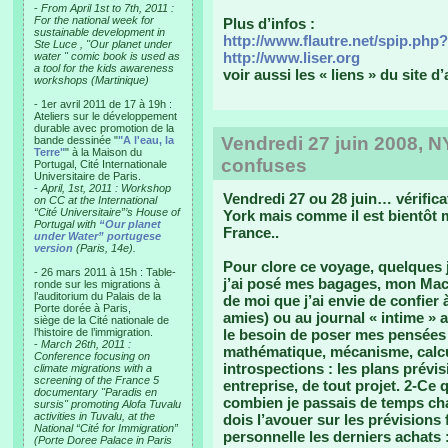
-
From April 1st to 7th, 2011 :
For the national week for
Plus d’infos :
sustainable development in
http://www.flautre.net/spip.php
Ste Luce , "Our planet under
http://www.liser.org
water " comic book is used as
a tool for the kids awareness
voir aussi les « liens » du site d’
workshops (Martinique)
- 1er avril 2011 de 17 à 19h :
Ateliers sur le développement
durable avec promotion de la
Vendredi 27 juin 2008, N
bande dessinée "
"A l'eau, la
Terre"
" à la Maison du
confuses
Portugal, Cité Internationale
Universitaire de Paris.
-
April, 1st, 2011 : Workshop
Vendredi 27 ou 28 juin… vérificat
on CC at the International
“Cité Universitaire”’s House of
York mais comme il est bientôt mi
Portugal with
“Our planet
France..
under Water” portugese
version
(Paris, 14e).
Pour clore ce voyage, quelques j
- 26 mars 2011 à 15h : Table-
j’ai posé mes bagages, mon Mac
ronde sur les migrations à
l’auditorium du Palais de la
de moi que j’ai envie de confier 
Porte dorée à Paris,
amies) ou au journal « intime » 
siège de la Cité nationale de
l’histoire de l’immigration.
le besoin de poser mes pensées 
-
March 26th, 2011 :
mathématique, mécanisme, calcu
Conference focusing on
introspections : les plans prévis
climate migrations with a
screening of the France 5
entreprise, de tout projet. 2-Ce 
documentary "Paradis en
combien je passais de temps cha
sursis" promoting Alofa Tuvalu
activities in Tuvalu, at the
dois l’avouer sur les prévisions
National “Cité for Immigration”
personnelle les derniers achats 
(Porte Doree Palace in Paris