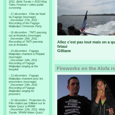
2011: Alofa Tuvalu « 2010 King
Tides Festival » video public
screening
- 17 décembre : Fête de Noël
du Fagogo (tournage)
-
December 17th, 2011 :
Recording of the Fagogo
Malipolipo Christmas Party
- 16 décembre : TMTI passing
out at Amatuku (tournage)
-
December 16th, 2011 :
Allez c’est pas tout mais on a qu
Recording of TMTI passing
out at Amatuku
fetaui
Gilliane
- 14 décembre : Fagogo
Malipolipo chantent à l'hôpital
(tournage)
-
December 14th, 2011 :
Recording of Fagogo
Malipolipo singing at the
Fireworks on the Alofa r
hospital
- 13 décembre : Fagogo
Malipolipo chantent pour les
prisonniers (tournage)
-
December 13th, 2011:
Recording of Fagogo
Malipolipo singing for
prisoners
- 12 décembre : Projection du
Film réalisé par Gilliane sur le
Water Quizz à IRWM
-
December 12th, 2011: Alofa
Tuvalu "IRWM Water Quizz"