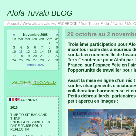
Alofa Tuvalu BLOG
/
/
/
/
/
/
Accueil
Www.alofatuvalu.tv
FACEBOOK
You Tube
Flickr
Twitter
Me C
29 octobre au 2 novembre
«
Novembre 2008
»
Lun.
Mar.
Mer.
Jeu.
Ven.
Sam.
Dim.
1
2
Troisième participation pour Al
3
4
5
6
7
8
9
incontournable des amoureux du 
10
11
12
13
14
15
16
sur la bien nommée île de beauté
17
18
19
20
21
22
23
Terre" soutenue pour Alofa par l
24
25
26
27
28
29
30
France, sur l'espace Fête en l'ai
09/08/2026
l'opportunité de travailler pour 
Avant la mise en ligne d'un réci
sur les changements climatiques
collaboration harmonieuse et co
Petits débrouillards, partenaire
AGENDA !
petit aperçu en images :
2016
TIME TO SIT BACK AND
THINK
ENFIN LA POSSIBILITE DE
FAIRE PAUSE POUR
REFLECHIR