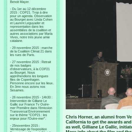
Benoit Mayer.
- Du 1er au 12 décembre
2015 : COP21. Trop à dire
pour un agenda. Observation
au Bourget avec Linda Cohen
et Laurent Leguyader et
representation dans les
assemblées de la coalition et
autres associations par Maria
Vives, notre très jeune amie
catalane.
- 29 novembre 2015 : marche
de la Coalition Climat 21 dans
les rues de Paris.
- 27 novembre 2015 : Retrait
de nos badges
d’observateurs, à la COP21
au Bourget. Nous
appréhendions les longues
files de Copenhagen.
Personne encore sur les lieux.
En 3mn nous avions nos
Sesames.
- 26 novembre 2015 - 14h30 :
Intervention de Gilliane Le
Gallic sur France Tv Outre-
mer Première dans l'émission
Transversal Environnement
sur le thème "COP21 : les
Chris Horner, an alumni from Ve
enjeux pour l'Outre-mer".
California to get the awards an
- 25novembre 2015 :
as well, Gilliane Le Gallic, initi
Vernissage de l’exposition
More info about the film and the 