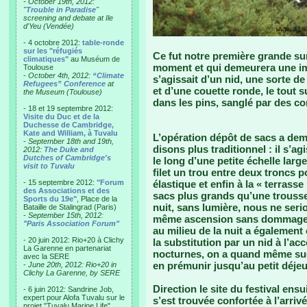
- October 19th, 2012:
"
Trouble in Paradise
"
screening and debate at Ile
d'Yeu (Vendée)
- 4 octobre 2012:
table-ronde
sur les "réfugiés
Ce fut notre première grande s
climatiques"
au Muséum de
moment et qui demeurera une im
Toulouse
-
October 4th, 2012:
“Climate
s’agissait d’un nid, une sorte d
Refugees” Conference
at
et d’une couette ronde, le tout
the Museum (Toulouse)
dans les pins, sanglé par des cor
- 18 et 19 septembre 2012:
Visite du Duc et de la
Duchesse de Cambridge,
Kate and William, à Tuvalu
L’opération dépôt de sacs a de
-
September 18th and 19th,
disons plus traditionnel : il s’a
2012:
The Duke and
Dutches of Cambridge's
le long d’une petite échelle lar
visit to Tuvalu
filet un trou entre deux troncs p
- 15 septembre 2012:
"Forum
élastique et enfin à la « terras
des Associations et des
sacs plus grands qu’une trousse
Sports du 19e"
, Place de la
nuit, sans lumière, nous ne seri
Bataille de Stalingrad (Paris)
-
September 15th, 2012:
même ascension sans dommage. L
"Paris Association Forum"
au milieu de la nuit a également
- 20 juin 2012: Rio+20 à Clichy
la substitution par un nid à l’acc
La Garenne en partenariat
nocturnes, on a quand même sug
avec la SERE
en prémunir jusqu’au petit déj
-
June 20th, 2012: Rio+20 in
Clichy La Garenne, by SERE
Direction le site du festival ens
- 6 juin 2012: Sandrine Job,
expert pour Alofa Tuvalu sur le
s’est trouvée confortée à l’arriv
projet "Tuvalu Marine Life",