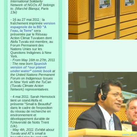
International Solidarity
Network of NGOs AT belongs
to. (Marché Blanqui, Paris
13e)
- 16 au 27 mai 2011 : la
fraîchement imprimée
version
espagnole de la BD "A
l'eau, la Terre"
sera
présentée par le Réseau
Action Climat Tuvaluen dont
Alofa Tuvalu est membre, au
Forum Permanent des
Nations Unies sur les
Questions Indigènes à New
York.
-
From May 16th to 27th, 2011
: The new born
Spanish
version of “our planet
under water” comic book
at
the United Nations Permanent
Forum on Indigenous Issues
in New York with the TuCan
(Tuvalu Climate Action
Network) representatives.
- 4 mai 2011: Sarah Hemstock
tient un stand Alofa et
présente "Small is Beautiful"
dans le cadre de l'exposition
du réseau de recherche en
environnement et
développement durable de
l'Université de Notts Trent
(Uk).
-
May 4th, 2011: Exhibit about
Tuvalu and AT’s small is