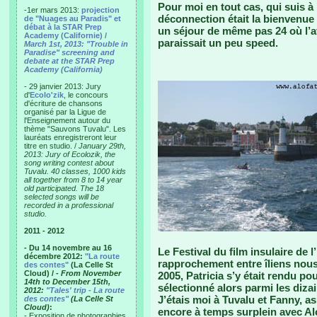
Pour moi en tout cas, qui suis à 
-1er mars 2013:
projection
déconnection était la bienvenue
de "Nuages au Paradis" et
débat à la STAR Prep
un séjour de même pas 24 où l’at
Academy (Californie) /
paraissait un peu speed.
March 1st, 2013: "Trouble in
Paradise" screening and
debate at the STAR Prep
Academy (California)
- 29 janvier 2013: Jury
d'
Ecolo'zik
, le concours
d'écriture de chansons
organisé par la Ligue de
l'Enseignement autour du
thème "Sauvons Tuvalu". Les
lauréats enregistreront leur
titre en studio. /
January 29th,
2013: Jury of Ecolozik, the
song writing contest about
Tuvalu. 40 classes, 1000 kids
all together from 8 to 14 year
old participated. The 18
selected songs will be
recorded in a professional
studio.
2011 - 2012
- Du 14 novembre au 16
Le Festival du film insulaire de 
décembre 2012:
"La route
rapprochement entre îliens nous 
des contes"
(La Celle St
Cloud) /
- From November
2005, Patricia s’y était rendu 
14th to December 15th,
sélectionné alors parmi les diza
2012:
"Tales' trip - La route
J’étais moi à Tuvalu et Fanny, as 
des contes"
(La Celle St
Cloud)
:
encore à temps surplein avec Alo
- Exposition de photographies