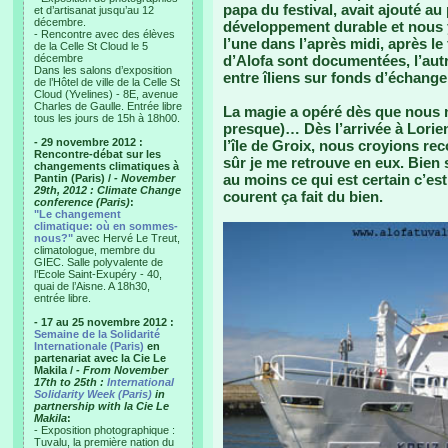
papa du festival, avait ajouté a
et d’artisanat jusqu’au 12
décembre.
développement durable et nous y
- Rencontre avec des élèves
l’une dans l’après midi, après le
de la Celle St Cloud le 5
décembre
d’Alofa sont documentées, l’autr
Dans les salons d’exposition
entre îliens sur fonds d’échange
de l’Hôtel de ville de la Celle St
Cloud (Yvelines) - 8E, avenue
Charles de Gaulle. Entrée libre
La magie a opéré dès que nous 
tous les jours de 15h à 18h00.
presque)… Dès l’arrivée à Lorie
- 29 novembre 2012 :
l’île de Groix, nous croyions re
Rencontre-débat sur les
sûr je me retrouve en eux. Bien
changements climatiques à
au moins ce qui est certain c’est
Pantin (Paris) /
- November
29th, 2012 : Climate Change
courent ça fait du bien.
conference (Paris)
:
"Le changement
climatique: où en sommes-
nous?"
avec Hervé Le Treut,
climatologue, membre du
GIEC. Salle polyvalente de
l’Ecole Saint-Exupéry - 40,
quai de l’Aisne. A 18h30,
entrée libre.
- 17 au 25 novembre 2012 :
Semaine de la Solidarité
Internationale (Paris)
en
partenariat avec la Cie Le
Makila /
- From November
17th to 25th :
International
Solidarity Week (Paris)
in
partnership with la Cie Le
Makila
:
- Exposition photographique :
Tuvalu, la première nation du