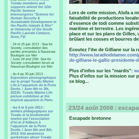
Tuvalu members and
supports attend the 12th
Pacific Science
Lors de cette mission, Alofa a mi
Intercongress "Science for
faisabilité de productions local
Human Security &
Sustainable Development in
d'essence de todi comme substitu
the Pacific Islands & Rim"
maritime et terrestre. Les ingén
at University of the South
Pacific Laucala Campus,
place et sur les plans de Gilles,
Suva, Fiji
brûlant les cosses et bourres de
- 24 et 25 juin 2013 : Sea for
Society, consultation des
Ecoutez l'itw de Gilliane sur la r
parties prenantes à Nausicaa-
http://www.laradiodelamer.com/
Boulogne sur Mer
/
June 24 and 25th: Sea for
de-gilliane-le-gallic-presidente-
Society consultation forum at
Nausicaa-Boulogne sur Mer.
Plus d'infos sur les "mardis":
ww
- du 4 au 30 juin 2013 :
Plus d'infos sur la mission sur pl
Exposition photographique
ce blog...
sur le projet Tuvalu Marine
Life à l'aquarium de la Porte
Dorée. /
June 4th to 30t,
2013h: Tuvalu Marine Life
picture exhibition at the
tropical aquarium in Paris.
23/24 août 2008 : escap
- les 6 et 8 juin 2013 :
ateliers pédagogiques sur
Tuvalu et la biodiversité
Escapade bretonne
marine par l'association
d'Ici et d'Ailleurs à
l'aquarium de la Porte
Dorée. /
June 6th and 8th,
2013: Kid awareness
workshops about Tuvalu