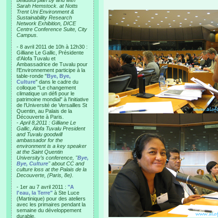
beautiful plan by and with
Sarah Hemstock. at Notts
Trent Uni Environment &
Sustainability Research
Network Exhibition, DICE
Centre Conference Suite, City
Campus.
- 8 avril 2011 de 10h à 12h30 :
Gilliane Le Gallic, Présidente
d'Alofa Tuvalu et
Ambassadrice de Tuvalu pour
l'Environnement participe à la
table-ronde "
Bye, Bye,
Culture
" dans le cadre du
colloque "Le changement
climatique un défi pour le
patrimoine mondial" à l'initiative
de l'Université de Versailles St
Quentin, au Palais de la
Découverte à Paris.
-
April 8,2011 : Gilliane Le
Gallic, Alofa Tuvalu President
and Tuvalu goodwill
ambassador for the
environment is a key speaker
at the Saint Quentin
University’s conference, "
Bye,
Bye, Culture
" about CC and
culture loss at the Palais de la
Decouverte, (Paris, 8e).
- 1er au 7 avril 2011 :
"A
l'eau, la Terre"
à Ste Luce
(Martinique) pour des ateliers
avec les primaires pendant la
semaine du développement
durable.