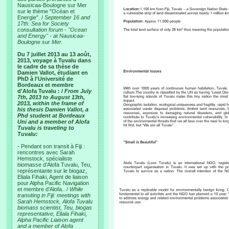
Nausicaa-Boulogne sur Mer
sur le thème "Océan et
Energie". /
September 16 and
17th: Sea for Society
consultation forum - "Ocean
and Energy" - at Nausicaa-
Boulogne sur Mer.
Du 7 juillet 2013 au 13 août,
2013, voyage à Tuvalu dans
le cadre de sa thèse de
Damien Vallot, étudiant en
PhD à l'Université de
Bordeaux et membre
d'Alofa Tuvalu : /
From July
7th, 2013 to August 13th,
2013, within the frame of
his thesis Damien Vallot, a
Phd student at Bordeaux
Uni and a member of Alofa
Tuvalu is traveling to
Tuvalu:
- Pendant son transit à Fiji :
rencontres avec Sarah
Hemstock, spécialiste
biomasse d’Alofa Tuvalu, Teu,
représentante sur le biogaz,
Eliala Fihaki, Agent de liaison
pour Alpha Pacific Navigation
et membre d’Alofa.. /
While
transiting in Fiji: meetings with
Sarah Hemstock, Alofa Tuvalu
biomass scientist, Teu, biogas
representative, Eliala Fihaki,
Alpha Pacific Liaison agent
and a member of Alofa