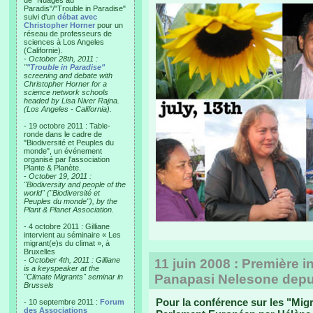
de "Nuages au
Paradis"/"Trouble in Paradise"
suivi d'un
débat avec
Christopher Horner
pour un
réseau de professeurs de
sciences à Los Angeles
(Californie).
-
October 28th, 2011 :
"
"Trouble in Paradise"
screening and debate with
Christopher Horner for a
science network schools
headed by Lisa Niver Rajna.
(Los Angeles - California).
- 19 octobre 2011 : Table-
ronde dans le cadre de
"Biodiversité et Peuples du
monde", un événement
organisé par l'association
Plante & Planète.
-
October 19, 2011 :
"Biodiversity and people of the
world" ("Biodiversité et
Peuples du monde"), by the
Plant & Planet Association.
- 4 octobre 2011 : Gilliane
intervient au séminaire « Les
migrant(e)s du climat », à
Bruxelles
-
October 4th, 2011 : Gilliane
11 juin 2008 : Première i
is a keyspeaker at the
Panapasi Nelesone depui
"Climate Migrants" seminar in
Brussels
Pour la conférence sur les "Mig
- 10 septembre 2011 :
Forum
des Associations