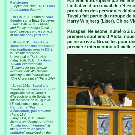
Parlement Européen par Hélène 
Parisiennes
l’initiative d’un travail de réflex
-
September 10th, 2011 :
Paris
Association Forum
protection des personnes déplac
Tuvalu fait partie du groupe de t
- 19 juin 2011 : Stand au
Vide-
Harry Winjberg (Liser), Chloe 
Grenier
sur la Butte Bergeyre
-
June 19th, 2011 : Gilliane
and Fanny are Alofa Tuvalu
Panapasi Nelesone, numéro 2 du
booth keepers in the context
of
the hill back yard sale
.
premiers soutiens d’Alofa, nous a
peine arrivé à Bruxelles pour d
- 28 mai 2011 :
Stand aux
4ème rencontres nationales
première intervention officielle 
des étudiants pour le DD
à
la Cité Internationale
Universitaire (Paris 14e)
-
May 28th, 2011 :
An Alofa
Tuvalu exhibit
at the
“Students for sustainable
development” 4th National
meeting at the International
“Cité Universitaire” (Paris 14e)
- 21 mai 2011 :
Stand à la
"braderie de livres solidaire"
organisée par le Collectif
d'Associations de Solidarité
Internationale de la Ligue de
l'Enseignement pour la
Campagne "Pas
d'éducation, pas d'avenir
"
(Paris 13e)
-
May 21st, 2011 : Marie-
Jeanne and Fanny are
Alofa
Tuvalu booth keepers"
at
the
"Braderie de livres
solidaire"
organized by the