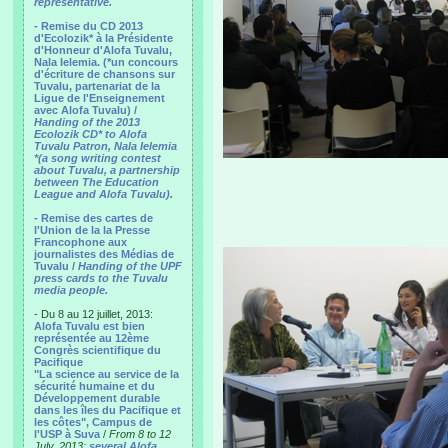
representative.
- Remise du CD 2013
d'Ecolozik* à la Présidente
d'Honneur d'Alofa Tuvalu,
Nala Ielemia. (*un concours
d'écriture de chansons sur
Tuvalu, partenariat de la
Ligue de l'Enseignement
avec Alofa Tuvalu) /
Handing of the 2013
Ecolozik CD* to Alofa
Tuvalu Patron, Nala Ielemia
*(a song writing contest
about Tuvalu, a partnership
between The Education
League and Alofa Tuvalu).
- Remise des cartes de
l'Union de la la Presse
Francophone aux
journalistes des Médias de
Tuvalu /
Handing of the UPF
press cards to the Tuvalu
media people.
- Du 8 au 12 juillet, 2013:
Alofa Tuvalu est bien
représentée au 12ème
Congrès scientifique du
Pacifique
"La science au service de la
sécurité humaine et du
Développement durable
dans les îles du Pacifique et
les côtes", Campus de
l'USP à Suva
/
From 8 to 12
July, 2013:
several Alofa