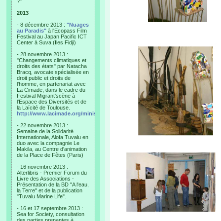
?"
2013
- 8 décembre 2013 :
"Nuages
au Paradis"
à l'Ecopass Film
Festival au Japan Pacific ICT
Center à Suva (Iles Fidji)
- 28 novembre 2013 :
"Changements climatiques et
droits des états" par Natacha
Bracq, avocate spécialisée en
droit public et droits de
l'homme, en partenariat avec
La Cimade, dans le cadre du
Festival Migrant'scène à
l'Espace des Diversités et de
la Laïcité de Toulouse.
http://www.lacimade.org/minisites/migrantscene
- 22 novembre 2013 :
Semaine de la Solidarité
Internationale, Alofa Tuvalu en
duo avec la compagnie Le
Makila, au Centre d'animation
de la Place de Fêtes (Paris)
- 16 novembre 2013 :
Alterlibris - Premier Forum du
Livre des Associations -
Présentation de la BD "A l'eau,
la Terre" et de la publication
"Tuvalu Marine Life".
- 16 et 17 septembre 2013 :
Sea for Society, consultation
des parties prenantes à