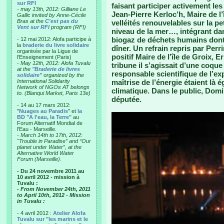
sur RFI
faisant participer activement les
-
may 13th, 2012: Gilliane Le
Jean-Pierre Kerloc’h, Maire de l’î
Gallic invited by Anne-Cécile
Bras at the
C'est pas du
velléités renouvelables sur la pe
Vent sur RFI
program (RFI)
niveau de la mer…, intégrant dan
biogaz de déchets humains dont
- 12 mai 2012: Alofa participe à
la
braderie du livre solidaire
dîner. Un refrain repris par Perri
organisée par la Ligue de
positif Maire de l’île de Groix, E
l'Enseignement (Paris)
-
May 12th, 2012: Alofa Tuvalu
tribune il s’agissait d’une coque
at the
"Braderie de livres
responsable scientifique de l’ex
solidaire"
organized by the
International Solidarity
maîtrise de l’énergie étaient là
Network of NGOs AT belongs
climatique. Dans le public, Domi
to. (Blanqui Market, Paris 13e)
députée.
- 14 au 17 mars 2012:
"
Nuages au Paradis
" et
la
BD "A l'eau, la Terre"
au
Forum Alternatif Mondial de
l'Eau - Marseille.
-
March 14th to 17th, 2012:
"Trouble in Paradise” and “Our
planet under Water”, at the
Alternative World Water
Forum (Marseille).
- Du 24 novembre 2011 au
10 avril 2012 - mission à
Tuvalu :
- From November 24th, 2011
to April 10th, 2012 - Mission
in Tuvalu :
- 4 avril 2012 :
Atelier Alofa
Tuvalu sur "les marins et le