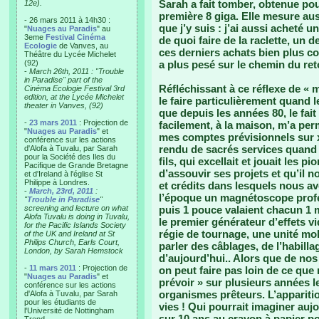
Sarah a fait tomber, obtenue pou
12e).
première 8 giga. Elle mesure au
- 26 mars 2011 à 14h30 :
que j’y suis : j’ai aussi acheté u
"
Nuages au Paradis
" au
3eme
Festival Cinéma
de quoi faire de la raclette, un d
Ecologie
de Vanves, au
ces derniers achats bien plus 
Théâtre du Lycée Michelet
(92)
a plus pesé sur le chemin du re
-
March 26th, 2011 : "Trouble
in Paradise" part of the
Réfléchissant à ce réflexe de « mi
Cinéma Ecologie Festival 3rd
edition, at the Lycée Michelet
le faire particulièrement quand l
theater in Vanves, (92)
que depuis les années 80, le fait
-
23 mars 2011
: Projection de
facilement, à la maison, m’a per
"
Nuages au Paradis
" et
mes comptes prévisionnels sur x
conférence sur les actions
rendu de sacrés services quand 
d'Alofa à Tuvalu, par Sarah
pour la Société des Iles du
fils, qui excellait et jouait les p
Pacifique de Grande Bretagne
d’assouvir ses projets et qu’il 
et d'Ireland à l'église St
Philippe à Londres.
et crédits dans lesquels nous av
-
March, 23rd, 2011
:
l’époque un magnétoscope profe
"
Trouble in Paradise
"
screening and lecture on what
puis 1 pouce valaient chacun 1 m
Alofa Tuvalu is doing in Tuvalu,
le premier générateur d’effets vi
for the Pacific Islands Society
régie de tournage, une unité mob
of the UK and Ireland at St
Philips Church, Earls Court,
parler des câblages, de l’habill
London, by Sarah Hemstock
d’aujourd’hui.. Alors que de no
-
11 mars 2011
: Projection de
on peut faire pas loin de ce que 
"
Nuages au Paradis
" et
prévoir » sur plusieurs années 
conférence sur les actions
organismes prêteurs. L’apparitio
d'Alofa à Tuvalu, par Sarah
pour les étudiants de
vies ! Qui pourrait imaginer auj
l'Université de Nottingham
sur 10 ans au crayon à papier po