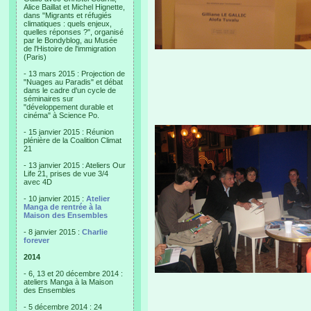
Alice Baillat et Michel Hignette,
dans "Migrants et réfugiés
climatiques : quels enjeux,
quelles réponses ?", organisé
par le Bondyblog, au Musée
de l'Histoire de l'immigration
(Paris)
- 13 mars 2015 : Projection de
"Nuages au Paradis" et débat
dans le cadre d'un cycle de
séminaires sur
"développement durable et
cinéma" à Science Po.
- 15 janvier 2015 : Réunion
plénière de la Coalition Climat
21
- 13 janvier 2015 : Ateliers Our
Life 21, prises de vue 3/4
avec 4D
- 10 janvier 2015 :
Atelier
Manga de rentrée à la
Maison des Ensembles
- 8 janvier 2015 :
Charlie
forever
2014
- 6, 13 et 20 décembre 2014 :
ateliers Manga à la Maison
des Ensembles
- 5 décembre 2014 : 24