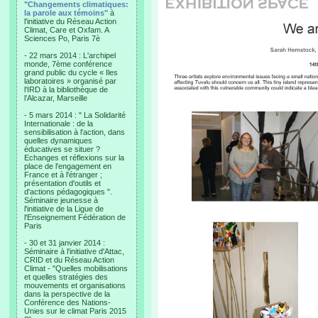
"Changements climatiques:
la parole aux témoins"
à
l'initiative du Réseau Action
Climat, Care et Oxfam. A
Sciences Po, Paris 7è
- 22 mars 2014 : L'archipel
monde, 7ème conférence
grand public du cycle « Iles
laboratoires » organisé par
l'IRD à la bibliothèque de
l’Alcazar, Marseille
- 5 mars 2014 : " La Solidarité
Internationale : de la
sensibilisation à l'action, dans
quelles dynamiques
éducatives se situer ?
Echanges et réflexions sur la
place de l'engagement en
France et à l'étranger ;
présentation d'outils et
d'actions pédagogiques ".
Séminaire jeunesse à
l'initiative de la Ligue de
l'Enseignement Fédération de
Paris
- 30 et 31 janvier 2014 :
Séminaire à l'initiative d'Attac,
CRID et du Réseau Action
Climat - "Quelles mobilisations
et quelles stratégies des
mouvements et organisations
dans la perspective de la
Conférence des Nations-
Unies sur le climat Paris 2015