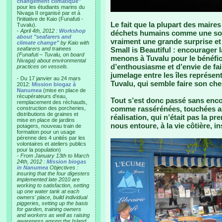
changement climatique"
pour les étudiants marins du
Nivaga II organisé par et à
l'initiative de Kaio (Funafuti -
Le fait que la plupart des maires
Tuvalu).
-
April 4th, 2012 :
Workshop
déchets humains comme une solu
about "seafarers and
vraiment une grande surprise et
climate change"
by Kaio with
seafarers and trainees
Small is Beautiful : encourager 
(Funafuti – Tuvalu, on board
menons à Tuvalu pour le bénéfi
Nivaga) about environmental
d’enthousiasme et d’envie de fa
practices on vessels.
jumelage entre les îles représen
- Du 17 janvier au 24 mars
Tuvalu, qui semble faire son ch
2012:
Mission biogaz à
Nanumea
(mise en place de
récupérateurs d'eau,
Tout s’est donc passé sans enco
remplacement des réchauds,
comme rassérénées, touchées a
construction des porcheries,
distributions de graines et
réalisation, qui n’était pas la p
mise en place de jardins
nous entoure, à la vie côtière, i
potagers, nouveau train de
formation pour un usage
pérenne des 4 unités par les
volontaires et ateliers publics
pour la population)
-
From January 13th to March
24th, 2012 :
Mission biogas
in Nanumea
Objectives :
insuring that the four digesters
implemented late 2010 are
working to satisfaction, setting
up one water tank at each
owners' place, build individual
piggeries, setting up the basis
for garden, training owners
and workers as well as raising
awareness among the Island