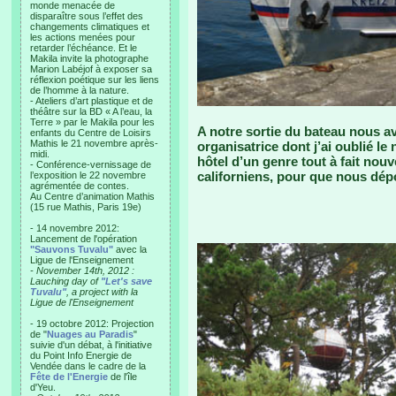
monde menacée de
disparaître sous l’effet des
changements climatiques et
les actions menées pour
retarder l’échéance. Et le
Makila invite la photographe
Marion Labéjof à exposer sa
réflexion poétique sur les liens
de l’homme à la nature.
- Ateliers d’art plastique et de
théâtre sur la BD « A l’eau, la
Terre » par le Makila pour les
A notre sortie du bateau nous av
enfants du Centre de Loisirs
Mathis le 21 novembre après-
organisatrice dont j’ai oublié 
midi.
hôtel d’un genre tout à fait nou
- Conférence-vernissage de
californiens, pour que nous dép
l’exposition le 22 novembre
agrémentée de contes.
Au Centre d’animation Mathis
(15 rue Mathis, Paris 19e)
- 14 novembre 2012:
Lancement de l'opération
"Sauvons Tuvalu"
avec la
Ligue de l'Enseignement
- November 14th, 2012 :
Lauching day of
"Let's save
Tuvalu"
, a project with la
Ligue de l'Enseignement
- 19 octobre 2012: Projection
de "
Nuages au Paradis
"
suivie d'un débat, à l'initiative
du Point Info Energie de
Vendée dans le cadre de la
Fête de l'Energie
de l'île
d'Yeu.