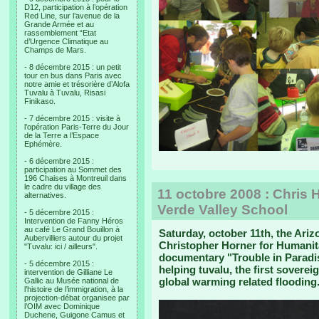
D12, participation à l’opération
Red Line, sur l’avenue de la
Grande Armée et au
rassemblement “Etat
d’Urgence Climatique au
Champs de Mars.
- 8 décembre 2015 : un petit
tour en bus dans Paris avec
notre amie et trésorière d’Alofa
Tuvalu à Tuvalu, Risasi
Finikaso.
- 7 décembre 2015 : visite à
l’opération Paris-Terre du Jour
de la Terre a l’Espace
Ephémère.
- 6 décembre 2015 :
participation au Sommet des
196 Chaises à Montreuil dans
le cadre du village des
11 octobre 2008 : Chris 
alternatives.
Verde Valley School
- 5 décembre 2015 :
Intervention de Fanny Héros
au café Le Grand Bouillon à
Saturday, october 11th, the Ari
Aubervilliers autour du projet
Christopher Horner for Humanita
"Tuvalu: ici / ailleurs".
documentary "Trouble in Paradis
- 5 décembre 2015 :
helping tuvalu, the first sovere
intervention de Gilliane Le
global warming related flooding
Gallic au Musée national de
l’histoire de l’immigration, à la
projection-débat organisee par
l’OIM avec Dominique
Duchene, Guigone Camus et