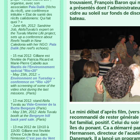
trouvaient, François Baron qui no
organise, avec son
association
Pala Dalik
(l’écho
a présentés dont l’administrate
du récif), une conférence
cidre au soleil sur fonds de dis
intitulée « Etat de santé des
bateau.
récifs calédoniens: Qui fait
quoi ? »
-
June 6th, 2012: Sandrine
Job, AlofaTuvalu’s expert on
the Tuvalu Marine Life project,
sets up a conference about
Reefs’ health in New
Caledonia with her NGO:
Pala
Dalik
(the reef’s echoes).
- 15 mai 2012: Gilliane est
l'invitée de Patricia Ricard et
Marie-Pierre Cabello aux
Mardis de l'Environnement
spécial "Rio+20"
-
May 15th, 2012:
«
Environment on Tuesday »
conference on “Rio +20”
with screening of some of the
video shot during the last
missions. (Paris)
- 13 mai 2012: stand Alofa
Tuvalu au
Vide-Grenier de la
Butte Bergeyre
(Paris)
Le mini débat d’après film, (ver
-
May 13th, 2012: Alofa Tuvalu
booth at the
Bergeyre hill
recommandé de rester générale p
back yard sale
. (Paris)
fut familial, positif. Celui du soi
- 13 mai 2012 de 11h10 à
îles du ponant. Ca a démarré pa
11h30: Gilliane est l'invitée
Hermansen, directeur de l’académ
d'Anne Cécile Bras dans
Danemark. Il a lancé un progra
l'émission
C'est pas du Vent