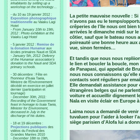
inhabitants by setting up a
workshop on the technology…
- du 10 au 19 janvier 2012 :
La petite mauvaise nouvelle : S
Exposition photographique
n’avons pas eu le temps/opport
traditionnelle
au Vaiaku Lagi
Hotel
crêperies de l’Ile nous ont bie
-
From January 10th to 19th,
arrivées le dimanche midi sur l
2012 : Photo exhibition at the
côtier, sauf que le bateau nous 
Vaiaku Lagi Hotel
poireauté une bonne heure aux a
- 5 janvier 2012 :
Remise de
vue, sinon fermées…
la donation Hunamar
aux
écoles primaires Nauti et SDA
-
January 5th, 2012: Delivery
Et tandis que nous nous repliio
of the Hunamar association's
le lien et boucler la boucle, mon
donation to the Nauti and SDA
primary schools.
de Panapasi, qui appelait de Bru
nous nous connaissons qu’elle m
- 30 décembre : Fête en
l'honneur d'Isaia Taeia,
contacts sont réguliers par emai
Ministre de l'Environnement
Elle demandait assistance pour o
décédé en exercice en juillet
dernier (participation et
étrangères belges qui ne parlen
tournage)
voiture et accueillir dignement 
-
December 30th, 2011:
Nala en visite éclair en Europe à 
Recording of the Government
feast in homage to Isaia Taeia,
Minister for Environment,
Laima nous a demandé de venir de
deceased in July in the
discharge of his duties.
tuvaluen pour l’aider à looker 
siège parisien d’Alofa lui a donn
- 18 et 19 décembre :
Projections publiques
des
vidéos du Festival des
Grandes Marées 2010
-
December 18th to 19th,