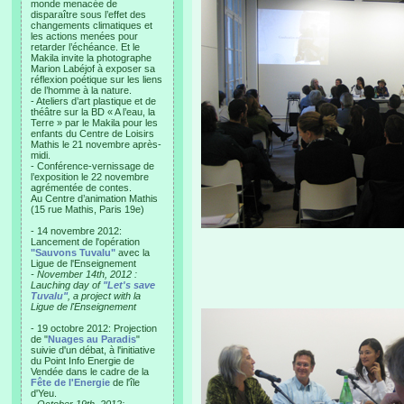
monde menacée de
disparaître sous l’effet des
changements climatiques et
les actions menées pour
retarder l’échéance. Et le
Makila invite la photographe
Marion Labéjof à exposer sa
réflexion poétique sur les liens
de l’homme à la nature.
- Ateliers d’art plastique et de
théâtre sur la BD « A l’eau, la
Terre » par le Makila pour les
enfants du Centre de Loisirs
Mathis le 21 novembre après-
midi.
- Conférence-vernissage de
l’exposition le 22 novembre
agrémentée de contes.
Au Centre d’animation Mathis
(15 rue Mathis, Paris 19e)
- 14 novembre 2012:
Lancement de l'opération
"Sauvons Tuvalu"
avec la
Ligue de l'Enseignement
- November 14th, 2012 :
Lauching day of
"Let's save
Tuvalu"
, a project with la
Ligue de l'Enseignement
- 19 octobre 2012: Projection
de "
Nuages au Paradis
"
suivie d'un débat, à l'initiative
du Point Info Energie de
Vendée dans le cadre de la
Fête de l'Energie
de l'île
d'Yeu.