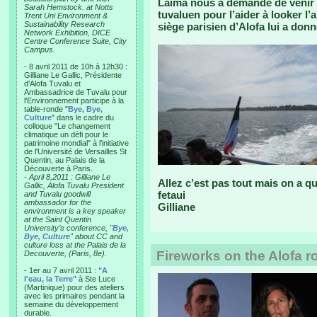
Laima nous a demandé de venir de
Sarah Hemstock. at Notts
tuvaluen pour l’aider à looker 
Trent Uni Environment &
Sustainability Research
siège parisien d’Alofa lui a donn
Network Exhibition, DICE
Centre Conference Suite, City
Campus.
- 8 avril 2011 de 10h à 12h30 :
Gilliane Le Gallic, Présidente
d'Alofa Tuvalu et
Ambassadrice de Tuvalu pour
l'Environnement participe à la
table-ronde "
Bye, Bye,
Culture
" dans le cadre du
colloque "Le changement
climatique un défi pour le
patrimoine mondial" à l'initiative
de l'Université de Versailles St
Quentin, au Palais de la
Découverte à Paris.
-
April 8,2011 : Gilliane Le
Allez c’est pas tout mais on a qu
Gallic, Alofa Tuvalu President
fetaui
and Tuvalu goodwill
ambassador for the
Gilliane
environment is a key speaker
at the Saint Quentin
University’s conference, "
Bye,
Bye, Culture
" about CC and
culture loss at the Palais de la
Fireworks on the Alofa r
Decouverte, (Paris, 8e).
- 1er au 7 avril 2011 :
"A
l'eau, la Terre"
à Ste Luce
(Martinique) pour des ateliers
avec les primaires pendant la
semaine du développement
durable.