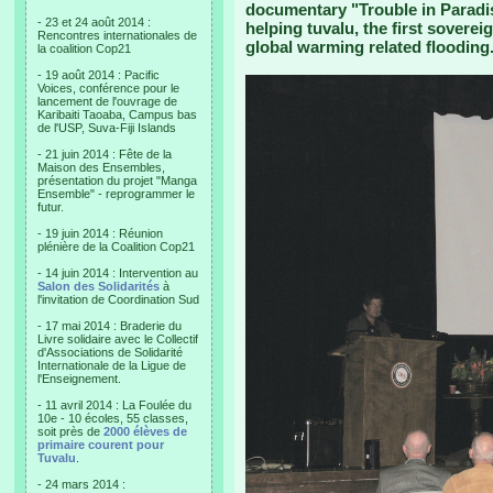
documentary "Trouble in Paradis
- 23 et 24 août 2014 :
helping tuvalu, the first sovere
Rencontres internationales de
global warming related flooding
la coalition Cop21
- 19 août 2014 : Pacific
Voices, conférence pour le
lancement de l'ouvrage de
Karibaiti Taoaba, Campus bas
de l'USP, Suva-Fiji Islands
- 21 juin 2014 : Fête de la
Maison des Ensembles,
présentation du projet "Manga
Ensemble" - reprogrammer le
futur.
- 19 juin 2014 : Réunion
plénière de la Coalition Cop21
- 14 juin 2014 : Intervention au
Salon des Solidarités
à
l'invitation de Coordination Sud
- 17 mai 2014 : Braderie du
Livre solidaire avec le Collectif
d'Associations de Solidarité
Internationale de la Ligue de
l'Enseignement.
- 11 avril 2014 : La Foulée du
10e - 10 écoles, 55 classes,
soit près de
2000 élèves de
primaire courent pour
Tuvalu
.
- 24 mars 2014 :