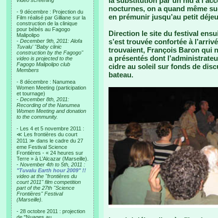
la substitution par un nid à l’acc
video screening
nocturnes, on a quand même sug
- 9 décembre : Projection du
en prémunir jusqu’au petit déj
Film réalisé par Gilliane sur la
construction de la clinique
pour bébés au Fagogo
Direction le site du festival ens
Malipolipo
s’est trouvée confortée à l’arriv
-
December 9th, 2011: Alofa
Tuvalu' "Baby clinic
trouvaient, François Baron qui no
construction by the Fagogo"
a présentés dont l’administrate
video is projected to the
Fagogo Malipolipo club
cidre au soleil sur fonds de dis
Members
bateau.
- 8 décembre : Nanumea
Women Meeting (participation
et tournage)
-
December 8th, 2011:
Recording of the Nanumea
Women Meeting and donation
to the community.
- Les 4 et 5 novembre 2011 :
≪ Les frontières du court
2011 ≫ dans le cadre du 27
eme Festival Science
Frontières - « 24 heures sur
Terre » à L’Alcazar (Marseille).
-
November 4th to 5th, 2011 :
"Tuvalu Earth hour 2009" !!
video at the "frontières du
court 2011" film competition
part of the 27th "Science
Frontières" Festival
(Marseille).
- 28 octobre 2011 : projection
de "Nuages au