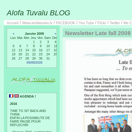
Alofa Tuvalu BLOG
/
/
/
/
/
/
Accueil
Www.alofatuvalu.tv
FACEBOOK
You Tube
Flickr
Twitter
Me C
Newsletter Late fall 2008
«
Janvier 2009
»
Lun.
Mar.
Mer.
Jeu.
Ven.
Sam.
Dim.
1
2
3
4
5
6
7
8
9
10
11
12
13
14
15
16
17
18
19
20
21
22
23
24
25
26
27
28
29
30
31
09/08/2026
AGENDA !
2016
TIME TO SIT BACK AND
THINK
ENFIN LA POSSIBILITE DE
FAIRE PAUSE POUR
REFLECHIR