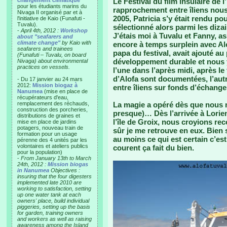
changement climatique"
Le Festival du film insulaire de 
pour les étudiants marins du
rapprochement entre îliens nous 
Nivaga II organisé par et à
2005, Patricia s’y était rendu 
l'initiative de Kaio (Funafuti -
Tuvalu).
sélectionné alors parmi les diza
-
April 4th, 2012 :
Workshop
J’étais moi à Tuvalu et Fanny, as 
about "seafarers and
climate change"
by Kaio with
encore à temps surplein avec Alo
seafarers and trainees
papa du festival, avait ajouté a
(Funafuti – Tuvalu, on board
développement durable et nous y
Nivaga) about environmental
practices on vessels.
l’une dans l’après midi, après le
d’Alofa sont documentées, l’autr
- Du 17 janvier au 24 mars
2012:
Mission biogaz à
entre îliens sur fonds d’échange
Nanumea
(mise en place de
récupérateurs d'eau,
remplacement des réchauds,
La magie a opéré dès que nous 
construction des porcheries,
presque)… Dès l’arrivée à Lorie
distributions de graines et
l’île de Groix, nous croyions re
mise en place de jardins
potagers, nouveau train de
sûr je me retrouve en eux. Bien
formation pour un usage
au moins ce qui est certain c’est
pérenne des 4 unités par les
volontaires et ateliers publics
courent ça fait du bien.
pour la population)
-
From January 13th to March
24th, 2012 :
Mission biogas
in Nanumea
Objectives :
insuring that the four digesters
implemented late 2010 are
working to satisfaction, setting
up one water tank at each
owners' place, build individual
piggeries, setting up the basis
for garden, training owners
and workers as well as raising
awareness among the Island