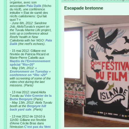
organise, avec son
association
Pala Dalik
(l’écho
Escapade bretonne
du récif), une conférence
intitulée « Etat de santé des
récifs calédoniens: Qui fait
quoi ? »
-
June 6th, 2012: Sandrine
Job, AlofaTuvalu’s expert on
the Tuvalu Marine Life project,
sets up a conference about
Reefs’ health in New
Caledonia with her NGO:
Pala
Dalik
(the reef’s echoes).
- 15 mai 2012: Gilliane est
l'invitée de Patricia Ricard et
Marie-Pierre Cabello aux
Mardis de l'Environnement
spécial "Rio+20"
-
May 15th, 2012:
«
Environment on Tuesday »
conference on “Rio +20”
with screening of some of the
video shot during the last
missions. (Paris)
- 13 mai 2012: stand Alofa
Tuvalu au
Vide-Grenier de la
Butte Bergeyre
(Paris)
-
May 13th, 2012: Alofa Tuvalu
booth at the
Bergeyre hill
back yard sale
. (Paris)
- 13 mai 2012 de 11h10 à
11h30: Gilliane est l'invitée
d'Anne Cécile Bras dans
l'émission
C'est pas du Vent