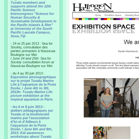
Tuvalu members and
supports attend the 12th
Pacific Science
Intercongress "Science for
Human Security &
Sustainable Development in
the Pacific Islands & Rim"
at University of the South
Pacific Laucala Campus,
Suva, Fiji
- 24 et 25 juin 2013 : Sea for
Society, consultation des
parties prenantes à Nausicaa-
Boulogne sur Mer
/
June 24 and 25th: Sea for
Society consultation forum at
Nausicaa-Boulogne sur Mer.
- du 4 au 30 juin 2013 :
Exposition photographique
sur le projet Tuvalu Marine
Life à l'aquarium de la Porte
Dorée. /
June 4th to 30t,
2013h: Tuvalu Marine Life
picture exhibition at the
tropical aquarium in Paris.
- les 6 et 8 juin 2013 :
ateliers pédagogiques sur
Tuvalu et la biodiversité
marine par l'association
d'Ici et d'Ailleurs à
l'aquarium de la Porte
Dorée. /
June 6th and 8th,
2013: Kid awareness
workshops about Tuvalu