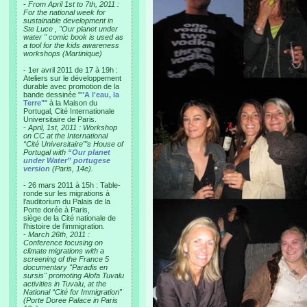
-
From April 1st to 7th, 2011 :
For the national week for
sustainable development in
Ste Luce , "Our planet under
water " comic book is used as
a tool for the kids awareness
workshops (Martinique)
- 1er avril 2011 de 17 à 19h :
Ateliers sur le développement
durable avec promotion de la
bande dessinée "
"A l'eau, la
Terre"
" à la Maison du
Portugal, Cité Internationale
Universitaire de Paris.
-
April, 1st, 2011 : Workshop
on CC at the International
“Cité Universitaire”’s House of
Portugal with
“Our planet
under Water” portugese
version
(Paris, 14e).
- 26 mars 2011 à 15h : Table-
ronde sur les migrations à
l’auditorium du Palais de la
Porte dorée à Paris,
siège de la Cité nationale de
l’histoire de l’immigration.
-
March 26th, 2011 :
Conference focusing on
climate migrations with a
screening of the France 5
documentary "Paradis en
sursis" promoting Alofa Tuvalu
activities in Tuvalu, at the
National “Cité for Immigration”
(Porte Doree Palace in Paris