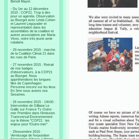
Benoit Mayer.
- Du 1er au 12 décembre
2015 : COP21. Trop à dire
pour un agenda. Observation
au Bourget avec Linda Cohen
et Laurent Leguyader et
representation dans les
assemblées de la coalition et
autres associations par Maria
Vives, notre très jeune amie
catalane.
- 29 novembre 2015 : marche
de la Coalition Climat 21 dans
les rues de Paris.
- 27 novembre 2015 : Retrait
de nos badges
d’observateurs, à la COP21
au Bourget. Nous
appréhendions les longues
files de Copenhagen.
Personne encore sur les lieux.
En 3mn nous avions nos
Sesames.
- 26 novembre 2015 - 14h30 :
Intervention de Gilliane Le
Gallic sur France Tv Outre-
mer Première dans l'émission
Transversal Environnement
sur le thème "COP21 : les
enjeux pour l'Outre-mer".
- 25novembre 2015 :
Vernissage de l’exposition