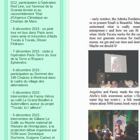
D12, participation à l’opération
Red Line, sur l’avenue de la
Grande Armée et au
rassemblement “Etat
d’Urgence Climatique au
Champs de Mars.
- 8 décembre 2015 : un petit
tour en bus dans Paris avec
notre amie et trésorière d’Alofa
Tuvalu à Tuvalu, Risasi
Finikaso.
- 7 décembre 2015 : visite à
l’opération Paris-Terre du Jour
de la Terre a l’Espace
Ephémère.
- 6 décembre 2015 :
participation au Sommet des
196 Chaises à Montreuil dans
le cadre du village des
alternatives.
- 5 décembre 2015 :
Intervention de Fanny Héros
au café Le Grand Bouillon à
Aubervilliers autour du projet
"Tuvalu: ici / ailleurs".
- 5 décembre 2015 :
intervention de Gilliane Le
Gallic au Musée national de
l’histoire de l’immigration, à la
projection-débat organisee par
l’OIM avec Dominique
Duchene, Guigone Camus et