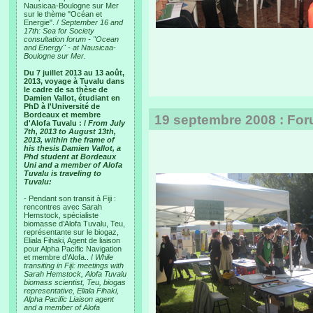
Nausicaa-Boulogne sur Mer
sur le thème "Océan et
Energie". /
September 16 and
17th: Sea for Society
consultation forum - "Ocean
and Energy" - at Nausicaa-
Boulogne sur Mer.
Du 7 juillet 2013 au 13 août,
2013, voyage à Tuvalu dans
le cadre de sa thèse de
Damien Vallot, étudiant en
PhD à l'Université de
Bordeaux et membre
19 septembre 2008 : For
d'Alofa Tuvalu : /
From July
7th, 2013 to August 13th,
2013, within the frame of
his thesis Damien Vallot, a
Phd student at Bordeaux
Uni and a member of Alofa
Tuvalu is traveling to
Tuvalu:
- Pendant son transit à Fiji :
rencontres avec Sarah
Hemstock, spécialiste
biomasse d’Alofa Tuvalu, Teu,
représentante sur le biogaz,
Eliala Fihaki, Agent de liaison
pour Alpha Pacific Navigation
et membre d’Alofa.. /
While
transiting in Fiji: meetings with
Sarah Hemstock, Alofa Tuvalu
biomass scientist, Teu, biogas
representative, Eliala Fihaki,
Alpha Pacific Liaison agent
and a member of Alofa