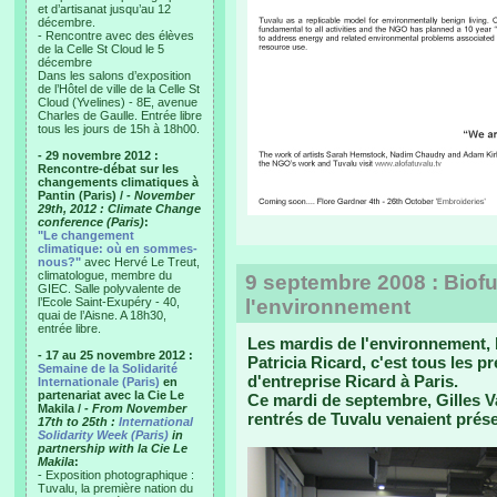
et d’artisanat jusqu’au 12
décembre.
- Rencontre avec des élèves
de la Celle St Cloud le 5
décembre
Dans les salons d’exposition
de l’Hôtel de ville de la Celle St
Cloud (Yvelines) - 8E, avenue
Charles de Gaulle. Entrée libre
tous les jours de 15h à 18h00.
- 29 novembre 2012 :
Rencontre-débat sur les
changements climatiques à
Pantin (Paris) /
- November
29th, 2012 : Climate Change
conference (Paris)
:
"Le changement
climatique: où en sommes-
nous?"
avec Hervé Le Treut,
climatologue, membre du
9 septembre 2008 : Biof
GIEC. Salle polyvalente de
l’Ecole Saint-Exupéry - 40,
l'environnement
quai de l’Aisne. A 18h30,
entrée libre.
Les mardis de l'environnement,
- 17 au 25 novembre 2012 :
Patricia Ricard, c'est tous les 
Semaine de la Solidarité
d'entreprise Ricard à Paris.
Internationale (Paris)
en
partenariat avec la Cie Le
Ce mardi de septembre, Gilles Va
Makila /
- From November
rentrés de Tuvalu venaient prése
17th to 25th :
International
Solidarity Week (Paris)
in
partnership with la Cie Le
Makila
:
- Exposition photographique :
Tuvalu, la première nation du