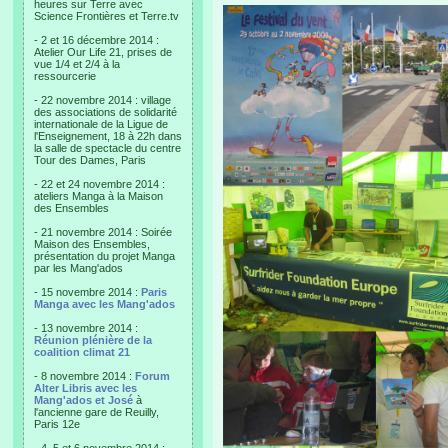
heures sur Terre avec
Science Frontières et Terre.tv
- 2 et 16 décembre 2014 :
Atelier Our Life 21, prises de
vue 1/4 et 2/4 à la
ressourcerie
- 22 novembre 2014 : village
des associations de solidarité
internationale de la Ligue de
l'Enseignement, 18 à 22h dans
la salle de spectacle du centre
Tour des Dames, Paris
- 22 et 24 novembre 2014 :
ateliers Manga à la Maison
des Ensembles
- 21 novembre 2014 : Soirée
Maison des Ensembles,
présentation du projet Manga
par les Mang'ados
- 15 novembre 2014 :
Paris
Manga avec les Mang'ados
- 13 novembre 2014 :
Réunion plénière de la
coalition climat 21
- 8 novembre 2014 :
Forum
Alter Libris avec les
Mang'ados et José
à
l'ancienne gare de Reuilly,
Paris 12e