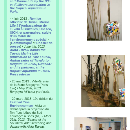
and Marine Life by the D'Ici
et d'ailleurs association at
the tropical aquarium in
Paris.
- 4 juin 2013 :
Remise
officielle de Tuvalu Marine
Life à l'Ambassadeur de
Tuvalu à Bruxelles, Unesco,
UICN, et partenaires, suivie
d'un Mardi de
l'environnement spécial
. -
(
Communiqué
et
Dossier de
presse
) /
June 4th, 2013:
Alofa Tuvalu hands the
Tuvalu Marine Life
publication to Tine Leuelu,
Ambassador of Tuvalu to
Belgium, to IUCN, UNESCO
and its partners, at the
tropical aquarium in Paris.
-
Press release
- 26 mai 2013 : Vide-Grenier
de la Butte Bergeyre (Paris
19e) /
May 26th, 2013:
Bergeyre hill back yard sale.
- 29 mars 2013: 19e édition du
Festival Ciné
Environnement
, Alofa en
débat après la projection du
film, "Les bêtes du Sud
sauvage" à Sées (61). /
Mars
29th, 2013: "Beasts of the
Southern Wild" screening and
debate with Alofa Tuvalu.