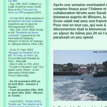
sur RFI
-
may 13th, 2012: Gilliane Le
Après une semaine overloaded av
Gallic invited by Anne-Cécile
comptes finaux pour l’Ademe et 
Bras at the
C'est pas du
collaboration étroite avec Sara
Vent sur RFI
program (RFI)
biomasse auprès de Wisions, la p
- 12 mai 2012: Alofa participe à
Groix calait mal avec une franche
la
braderie du livre solidaire
organisée par la Ligue de
Pour moi en tout cas, qui suis à 
l'Enseignement (Paris)
déconnection était la bienvenue
-
May 12th, 2012: Alofa Tuvalu
at the
"Braderie de livres
un séjour de même pas 24 où l’at
solidaire"
organized by the
paraissait un peu speed.
International Solidarity
Network of NGOs AT belongs
to. (Blanqui Market, Paris 13e)
- 14 au 17 mars 2012:
"
Nuages au Paradis
" et
la
BD "A l'eau, la Terre"
au
Forum Alternatif Mondial de
l'Eau - Marseille.
-
March 14th to 17th, 2012:
"Trouble in Paradise” and “Our
planet under Water”, at the
Alternative World Water
Forum (Marseille).
- Du 24 novembre 2011 au
10 avril 2012 - mission à
Tuvalu :
- From November 24th, 2011
to April 10th, 2012 - Mission
in Tuvalu :
- 4 avril 2012 :
Atelier Alofa
Tuvalu sur "les marins et le