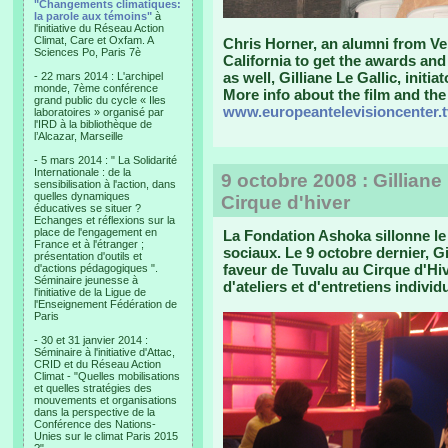
"Changements climatiques:
la parole aux témoins"
à
l'initiative du Réseau Action
Climat, Care et Oxfam. A
Chris Horner, an alumni from Ve
Sciences Po, Paris 7è
California to get the awards an
as well, Gilliane Le Gallic, initi
- 22 mars 2014 : L'archipel
monde, 7ème conférence
More info about the film and the 
grand public du cycle « Iles
www.europeantelevisioncenter.t
laboratoires » organisé par
l'IRD à la bibliothèque de
l’Alcazar, Marseille
- 5 mars 2014 : " La Solidarité
Internationale : de la
9 octobre 2008 : Gilliane
sensibilisation à l'action, dans
quelles dynamiques
Cirque d'hiver
éducatives se situer ?
Echanges et réflexions sur la
place de l'engagement en
La Fondation Ashoka sillonne le
France et à l'étranger ;
sociaux. Le 9 octobre dernier, Gi
présentation d'outils et
faveur de Tuvalu au Cirque d'Hi
d'actions pédagogiques ".
Séminaire jeunesse à
d'ateliers et d'entretiens individ
l'initiative de la Ligue de
l'Enseignement Fédération de
Paris
- 30 et 31 janvier 2014 :
Séminaire à l'initiative d'Attac,
CRID et du Réseau Action
Climat - "Quelles mobilisations
et quelles stratégies des
mouvements et organisations
dans la perspective de la
Conférence des Nations-
Unies sur le climat Paris 2015