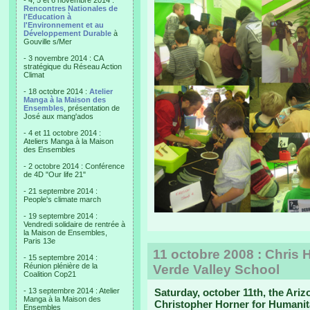
- 4, 5 et 6 novembre 2014 :
Rencontres Nationales de
l'Education à
l'Environnement et au
Développement Durable
à
Gouville s/Mer
- 3 novembre 2014 : CA
stratégique du Réseau Action
Climat
- 18 octobre 2014 :
Atelier
Manga à la Maison des
Ensembles
, présentation de
José aux mang'ados
- 4 et 11 octobre 2014 :
Ateliers Manga à la Maison
des Ensembles
- 2 octobre 2014 : Conférence
de 4D "Our life 21"
- 21 septembre 2014 :
People's climate march
- 19 septembre 2014 :
Vendredi solidaire de rentrée à
la Maison de Ensembles,
Paris 13e
11 octobre 2008 : Chris 
- 15 septembre 2014 :
Réunion plénière de la
Verde Valley School
Coalition Cop21
- 13 septembre 2014 : Atelier
Saturday, october 11th, the Ari
Manga à la Maison des
Christopher Horner for Humanita
Ensembles