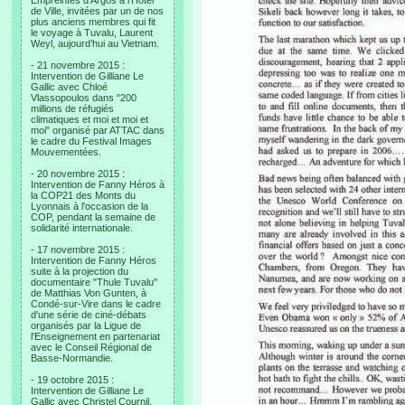
Empreintes d’Argos à l’Hotel
de Ville, invitées par un de nos
plus anciens membres qui fit
le voyage à Tuvalu, Laurent
Weyl, aujourd’hui au Vietnam.
- 21 novembre 2015 :
Intervention de Gilliane Le
Gallic avec Chloé
Vlassopoulos dans "200
millions de réfugiés
climatiques et moi et moi et
moi" organisé par ATTAC dans
le cadre du Festival Images
Mouvementées.
- 20 novembre 2015 :
Intervention de Fanny Héros à
la COP21 des Monts du
Lyonnais à l'occasion de la
COP, pendant la semaine de
solidarité internationale.
- 17 novembre 2015 :
Intervention de Fanny Héros
suite à la projection du
documentaire "Thule Tuvalu"
de Matthias Von Gunten, à
Condé-sur-Vire dans le cadre
d'une série de ciné-débats
organisés par la Ligue de
l'Enseignement en partenariat
avec le Conseil Régional de
Basse-Normandie.
- 19 octobre 2015 :
Intervention de Gilliane Le
Gallic avec Christel Cournil,