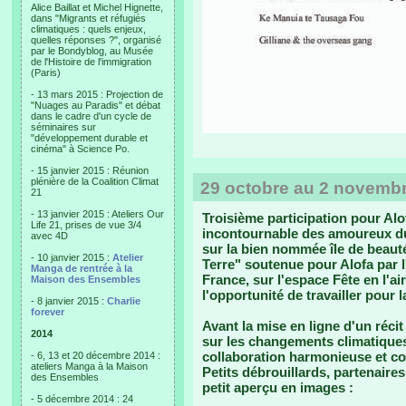
Alice Baillat et Michel Hignette,
dans "Migrants et réfugiés
climatiques : quels enjeux,
quelles réponses ?", organisé
par le Bondyblog, au Musée
de l'Histoire de l'immigration
(Paris)
- 13 mars 2015 : Projection de
"Nuages au Paradis" et débat
dans le cadre d'un cycle de
séminaires sur
"développement durable et
cinéma" à Science Po.
- 15 janvier 2015 : Réunion
plénière de la Coalition Climat
29 octobre au 2 novembre
21
- 13 janvier 2015 : Ateliers Our
Troisième participation pour Al
Life 21, prises de vue 3/4
incontournable des amoureux du 
avec 4D
sur la bien nommée île de beauté
- 10 janvier 2015 :
Atelier
Terre" soutenue pour Alofa par l
Manga de rentrée à la
France, sur l'espace Fête en l'ai
Maison des Ensembles
l'opportunité de travailler pour 
- 8 janvier 2015 :
Charlie
forever
Avant la mise en ligne d'un réci
2014
sur les changements climatiques
collaboration harmonieuse et co
- 6, 13 et 20 décembre 2014 :
ateliers Manga à la Maison
Petits débrouillards, partenaire
des Ensembles
petit aperçu en images :
- 5 décembre 2014 : 24