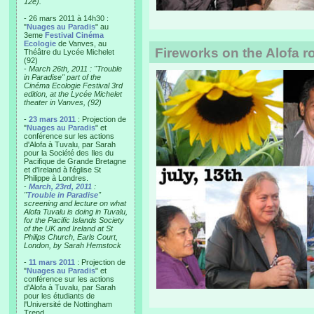
12e).
- 26 mars 2011 à 14h30 :
"
Nuages au Paradis
" au
3eme
Festival Cinéma
Ecologie
de Vanves, au
Fireworks on the Alofa r
Théâtre du Lycée Michelet
(92)
-
March 26th, 2011 : "Trouble
in Paradise" part of the
Cinéma Ecologie Festival 3rd
edition, at the Lycée Michelet
theater in Vanves, (92)
-
23 mars 2011
: Projection de
"
Nuages au Paradis
" et
conférence sur les actions
d'Alofa à Tuvalu, par Sarah
pour la Société des Iles du
Pacifique de Grande Bretagne
et d'Ireland à l'église St
Philippe à Londres.
-
March, 23rd, 2011
:
"
Trouble in Paradise
"
screening and lecture on what
Alofa Tuvalu is doing in Tuvalu,
for the Pacific Islands Society
of the UK and Ireland at St
Philips Church, Earls Court,
London, by Sarah Hemstock
-
11 mars 2011
: Projection de
"
Nuages au Paradis
" et
conférence sur les actions
d'Alofa à Tuvalu, par Sarah
pour les étudiants de
l'Université de Nottingham
Trend