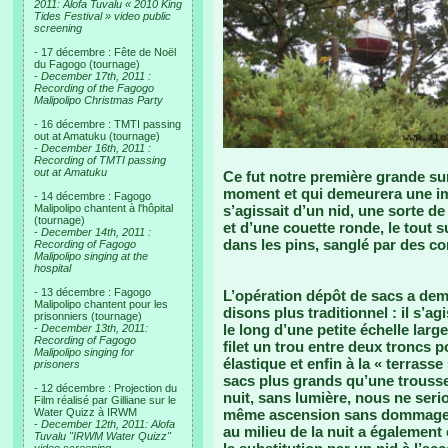
2011: Alofa Tuvalu « 2010 King
Tides Festival » video public
screening
- 17 décembre : Fête de Noël
du Fagogo (tournage)
-
December 17th, 2011 :
Recording of the Fagogo
Malipolipo Christmas Party
- 16 décembre : TMTI passing
out at Amatuku (tournage)
-
December 16th, 2011 :
Recording of TMTI passing
out at Amatuku
Ce fut notre première grande s
moment et qui demeurera une im
- 14 décembre : Fagogo
Malipolipo chantent à l'hôpital
s’agissait d’un nid, une sorte d
(tournage)
et d’une couette ronde, le tout
-
December 14th, 2011 :
dans les pins, sanglé par des cor
Recording of Fagogo
Malipolipo singing at the
hospital
- 13 décembre : Fagogo
L’opération dépôt de sacs a de
Malipolipo chantent pour les
disons plus traditionnel : il s’a
prisonniers (tournage)
le long d’une petite échelle lar
-
December 13th, 2011:
Recording of Fagogo
filet un trou entre deux troncs p
Malipolipo singing for
élastique et enfin à la « terras
prisoners
sacs plus grands qu’une trousse
- 12 décembre : Projection du
nuit, sans lumière, nous ne seri
Film réalisé par Gilliane sur le
Water Quizz à IRWM
même ascension sans dommage. L
-
December 12th, 2011: Alofa
au milieu de la nuit a également
Tuvalu "IRWM Water Quizz"