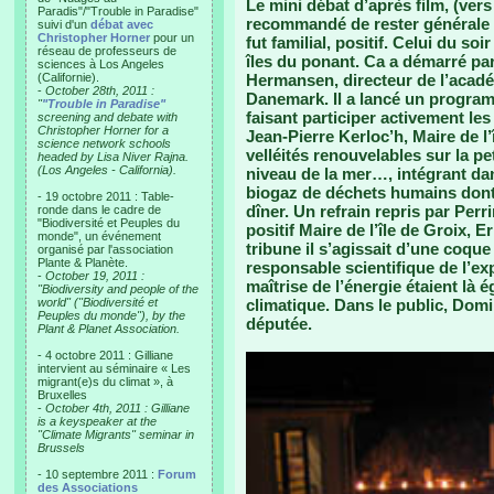
Le mini débat d’après film, (ver
Paradis"/"Trouble in Paradise"
recommandé de rester générale p
suivi d'un
débat avec
Christopher Horner
pour un
fut familial, positif. Celui du soi
réseau de professeurs de
îles du ponant. Ca a démarré pa
sciences à Los Angeles
(Californie).
Hermansen, directeur de l’académ
-
October 28th, 2011 :
Danemark. Il a lancé un progra
"
"Trouble in Paradise"
faisant participer activement les
screening and debate with
Christopher Horner for a
Jean-Pierre Kerloc’h, Maire de l’î
science network schools
velléités renouvelables sur la pe
headed by Lisa Niver Rajna.
(Los Angeles - California).
niveau de la mer…, intégrant dan
biogaz de déchets humains dont
- 19 octobre 2011 : Table-
dîner. Un refrain repris par Perri
ronde dans le cadre de
"Biodiversité et Peuples du
positif Maire de l’île de Groix, E
monde", un événement
tribune il s’agissait d’une coque
organisé par l'association
Plante & Planète.
responsable scientifique de l’ex
-
October 19, 2011 :
maîtrise de l’énergie étaient là
"Biodiversity and people of the
world" ("Biodiversité et
climatique. Dans le public, Domi
Peuples du monde"), by the
députée.
Plant & Planet Association.
- 4 octobre 2011 : Gilliane
intervient au séminaire « Les
migrant(e)s du climat », à
Bruxelles
-
October 4th, 2011 : Gilliane
is a keyspeaker at the
"Climate Migrants" seminar in
Brussels
- 10 septembre 2011 :
Forum
des Associations