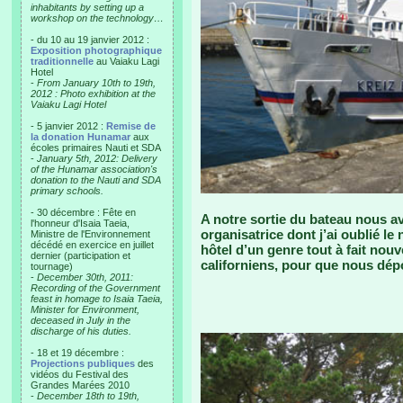
inhabitants by setting up a
workshop on the technology…
- du 10 au 19 janvier 2012 :
Exposition photographique
traditionnelle
au Vaiaku Lagi
Hotel
-
From January 10th to 19th,
2012 : Photo exhibition at the
Vaiaku Lagi Hotel
- 5 janvier 2012 :
Remise de
la donation Hunamar
aux
écoles primaires Nauti et SDA
-
January 5th, 2012: Delivery
of the Hunamar association's
donation to the Nauti and SDA
primary schools.
- 30 décembre : Fête en
A notre sortie du bateau nous av
l'honneur d'Isaia Taeia,
organisatrice dont j’ai oublié 
Ministre de l'Environnement
décédé en exercice en juillet
hôtel d’un genre tout à fait nou
dernier (participation et
californiens, pour que nous dép
tournage)
-
December 30th, 2011:
Recording of the Government
feast in homage to Isaia Taeia,
Minister for Environment,
deceased in July in the
discharge of his duties.
- 18 et 19 décembre :
Projections publiques
des
vidéos du Festival des
Grandes Marées 2010
-
December 18th to 19th,