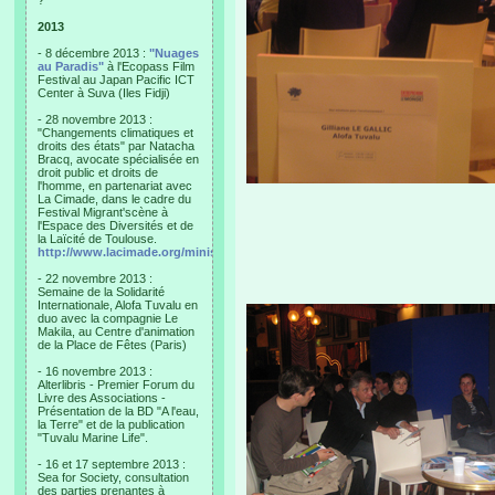
?"
2013
- 8 décembre 2013 :
"Nuages
au Paradis"
à l'Ecopass Film
Festival au Japan Pacific ICT
Center à Suva (Iles Fidji)
- 28 novembre 2013 :
"Changements climatiques et
droits des états" par Natacha
Bracq, avocate spécialisée en
droit public et droits de
l'homme, en partenariat avec
La Cimade, dans le cadre du
Festival Migrant'scène à
l'Espace des Diversités et de
la Laïcité de Toulouse.
http://www.lacimade.org/minisites/migrantscene
- 22 novembre 2013 :
Semaine de la Solidarité
Internationale, Alofa Tuvalu en
duo avec la compagnie Le
Makila, au Centre d'animation
de la Place de Fêtes (Paris)
- 16 novembre 2013 :
Alterlibris - Premier Forum du
Livre des Associations -
Présentation de la BD "A l'eau,
la Terre" et de la publication
"Tuvalu Marine Life".
- 16 et 17 septembre 2013 :
Sea for Society, consultation
des parties prenantes à