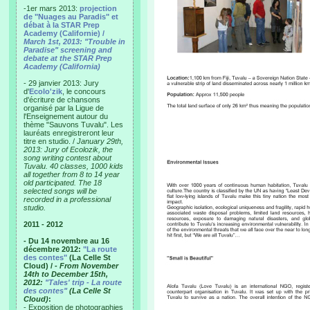
-1er mars 2013:
projection
de "Nuages au Paradis" et
débat à la STAR Prep
Academy (Californie) /
March 1st, 2013: "Trouble in
Paradise" screening and
debate at the STAR Prep
Academy (California)
- 29 janvier 2013: Jury
d'
Ecolo'zik
, le concours
d'écriture de chansons
organisé par la Ligue de
l'Enseignement autour du
thème "Sauvons Tuvalu". Les
lauréats enregistreront leur
titre en studio. /
January 29th,
2013: Jury of Ecolozik, the
song writing contest about
Tuvalu. 40 classes, 1000 kids
all together from 8 to 14 year
old participated. The 18
selected songs will be
recorded in a professional
studio.
2011 - 2012
- Du 14 novembre au 16
décembre 2012:
"La route
des contes"
(La Celle St
Cloud) /
- From November
14th to December 15th,
2012:
"Tales' trip - La route
des contes"
(La Celle St
Cloud)
:
- Exposition de photographies