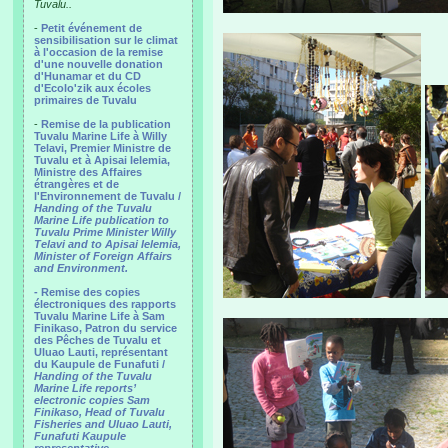
Tuvalu..
-
Petit événement de
sensibilisation sur le climat
à l'occasion de la remise
d'une nouvelle donation
d'Hunamar et du CD
d'Ecolo'zik aux écoles
primaires de Tuvalu
-
Remise de la publication
Tuvalu Marine Life à Willy
Telavi, Premier Ministre de
Tuvalu et à Apisai Ielemia,
Ministre des Affaires
étrangères et de
l'Environnement de Tuvalu /
Handing of the Tuvalu
Marine Life publication to
Tuvalu Prime Minister Willy
Telavi and to Apisai Ielemia,
Minister of Foreign Affairs
and Environment.
- Remise des copies
électroniques des rapports
Tuvalu Marine Life à Sam
Finikaso, Patron du service
des Pêches de Tuvalu et
Uluao Lauti, représentant
du Kaupule de Funafuti /
Handing of the Tuvalu
Marine Life reports’
electronic copies Sam
Finikaso, Head of Tuvalu
Fisheries and Uluao Lauti,
Funafuti Kaupule