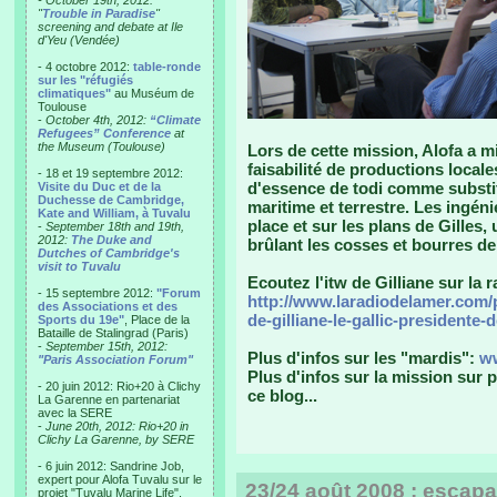
- October 19th, 2012:
"
Trouble in Paradise
"
screening and debate at Ile
d'Yeu (Vendée)
- 4 octobre 2012:
table-ronde
sur les "réfugiés
climatiques"
au Muséum de
Toulouse
-
October 4th, 2012:
“Climate
Refugees” Conference
at
the Museum (Toulouse)
Lors de cette mission, Alofa a mi
faisabilité de productions local
- 18 et 19 septembre 2012:
d'essence de todi comme substitu
Visite du Duc et de la
Duchesse de Cambridge,
maritime et terrestre. Les ingén
Kate and William, à Tuvalu
place et sur les plans de Gilles,
-
September 18th and 19th,
2012:
The Duke and
brûlant les cosses et bourres de
Dutches of Cambridge's
visit to Tuvalu
Ecoutez l'itw de Gilliane sur la r
- 15 septembre 2012:
"Forum
http://www.laradiodelamer.com/
des Associations et des
de-gilliane-le-gallic-presidente-
Sports du 19e"
, Place de la
Bataille de Stalingrad (Paris)
-
September 15th, 2012:
Plus d'infos sur les "mardis":
ww
"Paris Association Forum"
Plus d'infos sur la mission sur pl
- 20 juin 2012: Rio+20 à Clichy
ce blog...
La Garenne en partenariat
avec la SERE
-
June 20th, 2012: Rio+20 in
Clichy La Garenne, by SERE
- 6 juin 2012: Sandrine Job,
expert pour Alofa Tuvalu sur le
23/24 août 2008 : escap
projet "Tuvalu Marine Life",