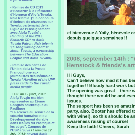
representative.
- Remise du CD 2013
d'Ecolozik* à la Présidente
d'Honneur d'Alofa Tuvalu,
Nala Ielemia. (*un concours
d'écriture de chansons sur
Tuvalu, partenariat de la
Ligue de l'Enseignement
et bienvenue à Yaily, bénévole c
avec Alofa Tuvalu) /
Handing of the 2013
depuis quelques semaines !!
Ecolozik CD* to Alofa
Tuvalu Patron, Nala Ielemia
*(a song writing contest
about Tuvalu, a partnership
between The Education
2008, september 14th : "
League and Alofa Tuvalu).
Hemstock & friends's art
- Remise des cartes de
l'Union de la la Presse
Francophone aux
Hi Guys,
journalistes des Médias de
Tuvalu /
Handing of the UPF
Can’t believe how mad it has bee
press cards to the Tuvalu
together!! Bloody hard work but 
media people.
The opening was great – there 
- Du 8 au 12 juillet, 2013:
thought there would be and ever
Alofa Tuvalu est bien
issues.
représentée au 12ème
Congrès scientifique du
The support has been so amazin
Pacifique
party, also, Booter has offered t
"La science au service de la
with wine!), so this should be a
sécurité humaine et du
Développement durable
awareness raising of course!
dans les îles du Pacifique et
Keep the faith! Cheers, Sarah
les côtes", Campus de
l'USP à Suva
/
From 8 to 12
July, 2013:
several Alofa