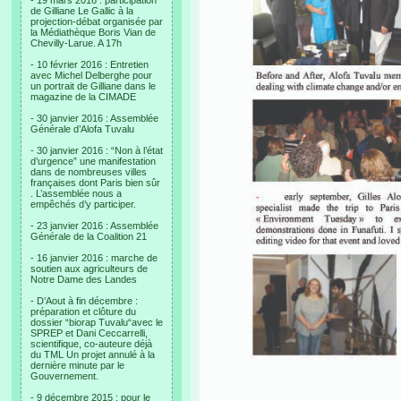
- 19 mars 2016 : participation
de Gilliane Le Gallic à la
projection-débat organisée par
la Médiathèque Boris Vian de
Chevilly-Larue. A 17h
- 10 février 2016 : Entretien
avec Michel Delberghe pour
un portrait de Gilliane dans le
magazine de la CIMADE
- 30 janvier 2016 : Assemblée
Générale d’Alofa Tuvalu
- 30 janvier 2016 : “Non à l’état
d’urgence” une manifestation
dans de nombreuses villes
françaises dont Paris bien sûr
. L’assemblée nous a
empêchés d’y participer.
- 23 janvier 2016 : Assemblée
Générale de la Coalition 21
- 16 janvier 2016 : marche de
soutien aux agriculteurs de
Notre Dame des Landes
- D’Aout à fin décembre :
préparation et clôture du
dossier “biorap Tuvalu“avec le
SPREP et Dani Ceccarrelli,
scientifique, co-auteure déjà
du TML Un projet annulé à la
dernière minute par le
Gouvernement.
- 9 décembre 2015 : pour le