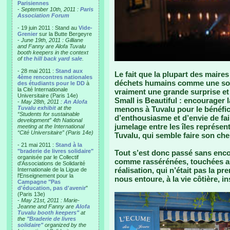
Parisiennes
-
September 10th, 2011 :
Paris
Association Forum
- 19 juin 2011 : Stand au
Vide-
Grenier
sur la Butte Bergeyre
-
June 19th, 2011 : Gilliane
and Fanny are Alofa Tuvalu
booth keepers in the context
of
the hill back yard sale
.
- 28 mai 2011 :
Stand aux
Le fait que la plupart des maires
4ème rencontres nationales
déchets humains comme une solu
des étudiants pour le DD
à
la Cité Internationale
vraiment une grande surprise et
Universitaire (Paris 14e)
Small is Beautiful : encourager 
-
May 28th, 2011 :
An Alofa
Tuvalu exhibit
at the
menons à Tuvalu pour le bénéfi
“Students for sustainable
d’enthousiasme et d’envie de fa
development” 4th National
jumelage entre les îles représen
meeting at the International
“Cité Universitaire” (Paris 14e)
Tuvalu, qui semble faire son ch
- 21 mai 2011 :
Stand à la
"braderie de livres solidaire"
Tout s’est donc passé sans enco
organisée par le Collectif
comme rassérénées, touchées a
d'Associations de Solidarité
réalisation, qui n’était pas la p
Internationale de la Ligue de
l'Enseignement pour la
nous entoure, à la vie côtière, i
Campagne "Pas
d'éducation, pas d'avenir
"
(Paris 13e)
-
May 21st, 2011 : Marie-
Jeanne and Fanny are
Alofa
Tuvalu booth keepers"
at
the
"Braderie de livres
solidaire"
organized by the