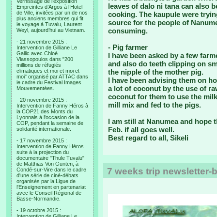
Vernissage de l’exposition
leaves of dalo ni tana can also b
Empreintes d’Argos à l’Hotel
de Ville, invitées par un de nos
cooking. The kaupule were tryin
plus anciens membres qui fit
source for the people of Nanume
le voyage à Tuvalu, Laurent
consuming.
Weyl, aujourd’hui au Vietnam.
- 21 novembre 2015 :
- Pig farmer
Intervention de Gilliane Le
Gallic avec Chloé
I have been asked by a few farm
Vlassopoulos dans "200
and also do teeth clipping on sma
millions de réfugiés
climatiques et moi et moi et
the nipple of the mother pig.
moi" organisé par ATTAC dans
I have been advising them on h
le cadre du Festival Images
a lot of coconut by the use of ra
Mouvementées.
coconut for them to use the milk 
- 20 novembre 2015 :
mill mix and fed to the pigs.
Intervention de Fanny Héros à
la COP21 des Monts du
Lyonnais à l'occasion de la
I am still at Nanumea and hope t
COP, pendant la semaine de
Feb. if all goes well.
solidarité internationale.
Best regard to all, Sikeli
- 17 novembre 2015 :
Intervention de Fanny Héros
suite à la projection du
documentaire "Thule Tuvalu"
de Matthias Von Gunten, à
7 weeks trip newsletter
Condé-sur-Vire dans le cadre
d'une série de ciné-débats
organisés par la Ligue de
l'Enseignement en partenariat
avec le Conseil Régional de
Basse-Normandie.
- 19 octobre 2015 :
Intervention de Gilliane Le