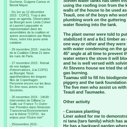
Steven water tanks has been inst
Duchene, Guigone Camus et
using the roofing iron from the 
Benoit Mayer.
walls of the house to be used as
- Du 1er au 12 décembre
Teauli, one of the boys who work
2015 : COP21. Trop à dire
pour un agenda. Observation
plumbing work on the guttering 
au Bourget avec Linda Cohen
water flowing into the tank.
et Laurent Leguyader et
representation dans les
assemblées de la coalition et
The plant owner were told to put
autres associations par Maria
stabilized it and a 6x1 timber as 
Vives, notre très jeune amie
catalane.
one way or other and they were
with water condensing on the ga
- 29 novembre 2015 : marche
de la Coalition Climat 21 dans
45° angle at all time to prevent 
les rues de Paris.
water enters the stove it will b
and he is well versed with solvi
- 27 novembre 2015 : Retrait
de nos badges
At Stevens house we tried the ol
d’observateurs, à la COP21
gas burning.
au Bourget. Nous
appréhendions les longues
Tuamau still to fill his biodiges
files de Copenhagen.
piggery and the tank foundation
Personne encore sur les lieux.
The five men who assist us with
En 3mn nous avions nos
Sesames.
Teauli and Taumaeke.
- 26 novembre 2015 - 14h30 :
Intervention de Gilliane Le
Other activity
Gallic sur France Tv Outre-
mer Première dans l'émission
Transversal Environnement
- Cassava planting
sur le thème "COP21 : les
Liner asked for me to demonstra
enjeux pour l'Outre-mer".
ni tana (taro family) which has a
- 25novembre 2015 :
He has a backyard garden where