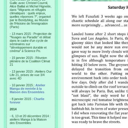
Gallic avec Christel Cournil,
Alice Baillat et Michel Hignette,
dans "Migrants et réfugiés
climatiques : quels enjeux,
quelles réponses ?", organisé
par le Bondyblog, au Musée
de l'Histoire de l'immigration
(Paris)
- 13 mars 2015 : Projection de
"Nuages au Paradis" et débat
dans le cadre d'un cycle de
séminaires sur
"développement durable et
cinéma" à Science Po.
- 15 janvier 2015 : Réunion
plénière de la Coalition Climat
21
- 13 janvier 2015 : Ateliers Our
Life 21, prises de vue 3/4
avec 4D
- 10 janvier 2015 :
Atelier
Manga de rentrée à la
Maison des Ensembles
- 8 janvier 2015 :
Charlie
forever
2014
- 6, 13 et 20 décembre 2014 :
ateliers Manga à la Maison
des Ensembles