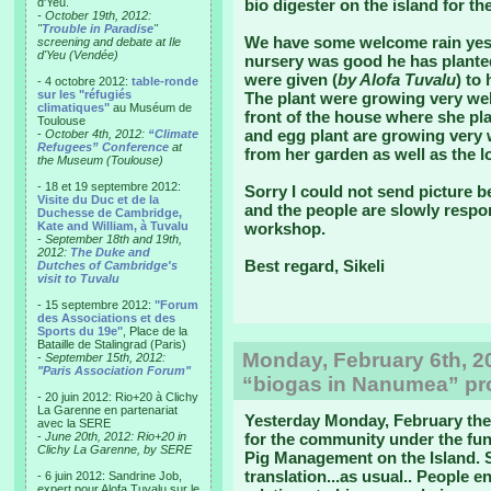
d'Yeu.
bio digester on the island for the
- October 19th, 2012:
"
Trouble in Paradise
"
We have some welcome rain yest
screening and debate at Ile
d'Yeu (Vendée)
nursery was good he has planted
were given (
by Alofa Tuvalu
) to
- 4 octobre 2012:
table-ronde
sur les "réfugiés
The plant were growing very well
climatiques"
au Muséum de
front of the house where she pl
Toulouse
and egg plant are growing very 
-
October 4th, 2012:
“Climate
Refugees” Conference
at
from her garden as well as the lo
the Museum (Toulouse)
- 18 et 19 septembre 2012:
Sorry I could not send picture be
Visite du Duc et de la
and the people are slowly respo
Duchesse de Cambridge,
Kate and William, à Tuvalu
workshop.
-
September 18th and 19th,
2012:
The Duke and
Best regard, Sikeli
Dutches of Cambridge's
visit to Tuvalu
- 15 septembre 2012:
"Forum
des Associations et des
Sports du 19e"
, Place de la
Bataille de Stalingrad (Paris)
Monday, February 6th, 20
-
September 15th, 2012:
"Paris Association Forum"
“biogas in Nanumea” proj
- 20 juin 2012: Rio+20 à Clichy
La Garenne en partenariat
Yesterday Monday, February the
avec la SERE
-
June 20th, 2012: Rio+20 in
for the community under the fu
Clichy La Garenne, by SERE
Pig Management on the Island. S
translation...as usual.. People e
- 6 juin 2012: Sandrine Job,
expert pour Alofa Tuvalu sur le