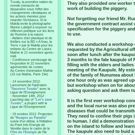
Tuvalu, la première nation du
They also provided one worker t
monde menacée de
work of building the piggery.
disparaître sous l’effet des
changements climatiques et
les actions menées pour
Not forgetting our friend Mr. R
retarder l’échéance. Et le
the government contract assist 
Makila invite la photographe
Marion Labéjof à exposer sa
specification for the piggery a
réflexion poétique sur les liens
to use.
de l’homme à la nature.
- Ateliers d’art plastique et de
théâtre sur la BD « A l’eau, la
We also conducted a workshop
Terre » par le Makila pour les
requested by the Agricultural o
enfants du Centre de Loisirs
Mathis le 21 novembre après-
soon after lunch after the kaupu
midi.
3 months to the fale kaupule o
- Conférence-vernissage de
l’exposition le 22 novembre
filling with the elders and ladie
agrémentée de contes.
meeting of the Kaupule. My esti
Au Centre d’animation Mathis
(15 rue Mathis, Paris 19e)
of the family of Nunumea about 9
one hour only as was agreed upon
- 14 novembre 2012:
but workshop when on for about
Lancement de l'opération
"Sauvons Tuvalu"
avec la
asking question and ask them to 
Ligue de l'Enseignement
- November 14th, 2012 :
Lauching day of
"Let's save
It is the first ever workshop c
Tuvalu"
, a project with la
and the local nurse was also pr
Ligue de l'Enseignement
diseases that could be transmit
- 19 octobre 2012: Projection
They need to confine their pigs 
de "
Nuages au Paradis
"
to human. I did a demonstration 
suivie d'un débat, à l'initiative
du Point Info Energie de
on the island to follow and learn
Vendée dans le cadre de la
The kaupule also need to buid a 
Fête de l'Energie
de l'île