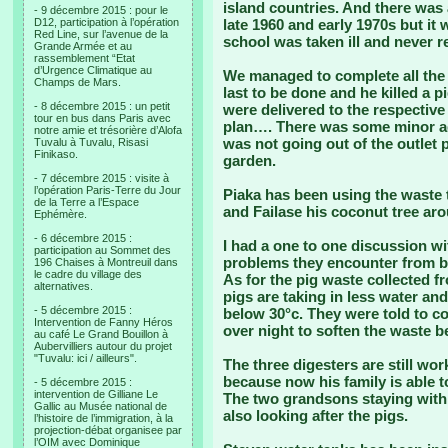
island countries. And there was 
- 9 décembre 2015 : pour le
D12, participation à l’opération
late 1960 and early 1970s but i
Red Line, sur l’avenue de la
school was taken ill and never r
Grande Armée et au
rassemblement “Etat
d’Urgence Climatique au
We managed to complete all the 
Champs de Mars.
last to be done and he killed a pi
- 8 décembre 2015 : un petit
were delivered to the respective
tour en bus dans Paris avec
plan…. There was some minor ad
notre amie et trésorière d’Alofa
was not going out of the outlet p
Tuvalu à Tuvalu, Risasi
Finikaso.
garden.
- 7 décembre 2015 : visite à
l’opération Paris-Terre du Jour
Piaka has been using the waste t
de la Terre a l’Espace
and Failase his coconut tree ar
Ephémère.
- 6 décembre 2015 :
I had a one to one discussion wi
participation au Sommet des
problems they encounter from bi
196 Chaises à Montreuil dans
le cadre du village des
As for the pig waste collected f
alternatives.
pigs are taking in less water an
- 5 décembre 2015 :
below 30°c. They were told to c
Intervention de Fanny Héros
over night to soften the waste be
au café Le Grand Bouillon à
Aubervilliers autour du projet
"Tuvalu: ici / ailleurs".
The three digesters are still wo
because now his family is able t
- 5 décembre 2015 :
intervention de Gilliane Le
The two grandsons staying with 
Gallic au Musée national de
also looking after the pigs.
l’histoire de l’immigration, à la
projection-débat organisee par
l’OIM avec Dominique