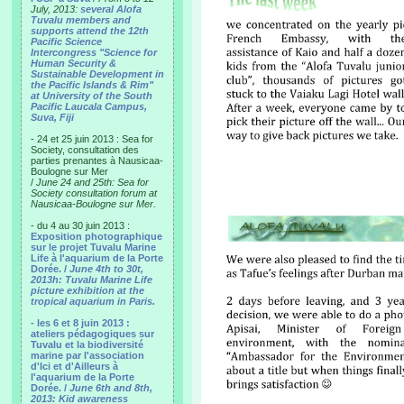
July, 2013:
several Alofa
Tuvalu members and
supports attend the 12th
Pacific Science
Intercongress "Science for
Human Security &
Sustainable Development in
the Pacific Islands & Rim"
at University of the South
Pacific Laucala Campus,
Suva, Fiji
- 24 et 25 juin 2013 : Sea for
Society, consultation des
parties prenantes à Nausicaa-
Boulogne sur Mer
/
June 24 and 25th: Sea for
Society consultation forum at
Nausicaa-Boulogne sur Mer.
- du 4 au 30 juin 2013 :
Exposition photographique
sur le projet Tuvalu Marine
Life à l'aquarium de la Porte
Dorée. /
June 4th to 30t,
2013h: Tuvalu Marine Life
picture exhibition at the
tropical aquarium in Paris.
- les 6 et 8 juin 2013 :
ateliers pédagogiques sur
Tuvalu et la biodiversité
marine par l'association
d'Ici et d'Ailleurs à
l'aquarium de la Porte
Dorée. /
June 6th and 8th,
2013: Kid awareness