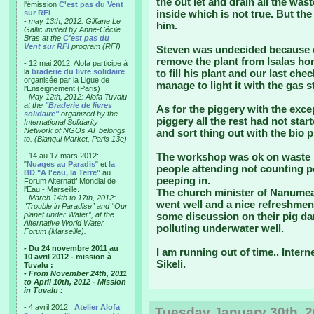
the out let and drain all the wa
l'émission
C'est pas du Vent
inside which is not true. But th
sur RFI
-
may 13th, 2012: Gilliane Le
him.
Gallic invited by Anne-Cécile
Bras at the
C'est pas du
Vent sur RFI
program (RFI)
Steven was undecided because o
remove the plant from Isalas ho
- 12 mai 2012: Alofa participe à
la
braderie du livre solidaire
to fill his plant and our last c
organisée par la Ligue de
manage to light it with the gas s
l'Enseignement (Paris)
-
May 12th, 2012: Alofa Tuvalu
at the
"Braderie de livres
As for the piggery with the exc
solidaire"
organized by the
piggery all the rest had not start
International Solidarity
Network of NGOs AT belongs
and sort thing out with the bio 
to. (Blanqui Market, Paris 13e)
The workshop was ok on waste 
- 14 au 17 mars 2012:
"
Nuages au Paradis
" et
la
people attending not counting p
BD "A l'eau, la Terre"
au
peeping in.
Forum Alternatif Mondial de
l'Eau - Marseille.
The church minister of Nanumea
-
March 14th to 17th, 2012:
went well and a nice refreshme
"Trouble in Paradise” and “Our
planet under Water”, at the
some discussion on their pig da
Alternative World Water
polluting underwater well.
Forum (Marseille).
- Du 24 novembre 2011 au
I am running out of time.. Intern
10 avril 2012 - mission à
Sikeli.
Tuvalu :
- From November 24th, 2011
to April 10th, 2012 - Mission
in Tuvalu :
- 4 avril 2012 :
Atelier Alofa
Tuesday January 30th, 2