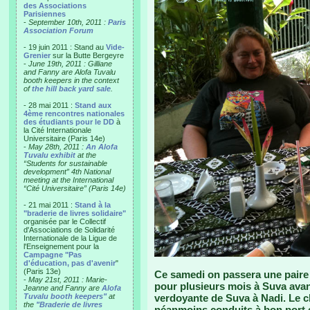
des Associations
Parisiennes
-
September 10th, 2011 :
Paris
Association Forum
- 19 juin 2011 : Stand au
Vide-
Grenier
sur la Butte Bergeyre
-
June 19th, 2011 : Gilliane
and Fanny are Alofa Tuvalu
booth keepers in the context
of
the hill back yard sale
.
- 28 mai 2011 :
Stand aux
4ème rencontres nationales
des étudiants pour le DD
à
la Cité Internationale
Universitaire (Paris 14e)
-
May 28th, 2011 :
An Alofa
Tuvalu exhibit
at the
“Students for sustainable
development” 4th National
meeting at the International
“Cité Universitaire” (Paris 14e)
- 21 mai 2011 :
Stand à la
"braderie de livres solidaire"
organisée par le Collectif
d'Associations de Solidarité
Internationale de la Ligue de
l'Enseignement pour la
Campagne "Pas
d'éducation, pas d'avenir
"
(Paris 13e)
Ce samedi on passera une paire 
-
May 21st, 2011 : Marie-
pour plusieurs mois à Suva avant
Jeanne and Fanny are
Alofa
Tuvalu booth keepers"
at
verdoyante de Suva à Nadi. Le c
the
"Braderie de livres
néanmoins conduits à bon port 