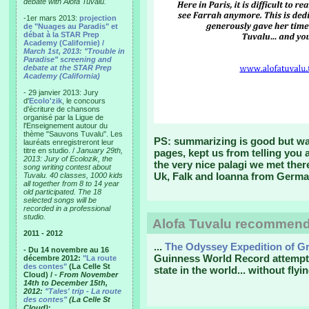
debate with Alofa Tuvalu.
-1er mars 2013:
projection
de "Nuages au Paradis" et
débat à la STAR Prep
Academy (Californie) /
March 1st, 2013: "Trouble in
Paradise" screening and
debate at the STAR Prep
Academy (California)
- 29 janvier 2013: Jury
d'
Ecolo'zik
, le concours
d'écriture de chansons
organisé par la Ligue de
l'Enseignement autour du
thème "Sauvons Tuvalu". Les
PS: summarizing is good but wa
lauréats enregistreront leur
titre en studio. /
January 29th,
pages, kept us from telling you
2013: Jury of Ecolozik, the
the very nice palagi we met th
song writing contest about
Uk, Falk and Ioanna from Germa
Tuvalu. 40 classes, 1000 kids
all together from 8 to 14 year
old participated. The 18
selected songs will be
recorded in a professional
studio.
Alofa Tuvalu recommend.
2011 - 2012
...
The Odyssey Expedition of 
- Du 14 novembre au 16
Guinness World Record attempt t
décembre 2012:
"La route
des contes"
(La Celle St
state in the world... without flyin
Cloud) /
- From November
14th to December 15th,
2012:
"Tales' trip - La route
des contes"
(La Celle St
Cloud)
: