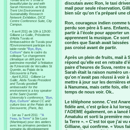
Tuvalu and AT’s small is
discutais avec Ron, le taxi driv
beautiful plan by and with
Sarah Hemstock. at Notts
mail pour seule réservation, Gill
Trent Uni Environment &
bien sûr qu’on t’a préparé une 
Sustainability Research
Network Exhibition, DICE
Centre Conference Suite, City
Ron, courageux indien comme tan
Campus.
perdu son père à 5 ans. Enfants, 
- 8 avril 2011 de 10h à 12h30 :
partir à l’école pour apporter u
Gilliane Le Gallic, Présidente
apprennent la musique. Ce sont 
d'Alofa Tuvalu et
Ambassadrice de Tuvalu pour
cordes que Sarah avait laissées
l'Environnement participe à la
pas croisé avant de partir.
table-ronde "
Bye, Bye,
Culture
" dans le cadre du
colloque "Le changement
Après un plein de fruits, mail à 
climatique un défi pour le
répond qu’elle est en retraite d
patrimoine mondial" à l'initiative
de l'Université de Versailles St
paire d’heures de Suva, rentre s
Quentin, au Palais de la
Sarah était la raison numéro un 
Découverte à Paris.
qu’on n’avait pas réussi à voir à 
-
April 8,2011 : Gilliane Le
Gallic, Alofa Tuvalu President
mettre à jour sur les dernières e
and Tuvalu goodwill
à Nanumea, mais cette fois, elle
ambassador for the
environment is a key speaker
temps de nous voir. Ok..
at the Saint Quentin
University’s conference, "
Bye,
Bye, Culture
" about CC and
Le téléphone sonne. C’est Anare
culture loss at the Palais de la
fidèle ami, c’est grâce à lui lors
Decouverte, (Paris, 8e).
l’ADEME également, on a lancé l
- 1er au 7 avril 2011 :
"A
Amatuku et sorti la première mou
l'eau, la Terre"
à Ste Luce
la Terre ». « C’est toi que j’ai vu
(Martinique) pour des ateliers
avec les primaires pendant la
Gilliane, qui confirme. « Vous fa
semaine du développement