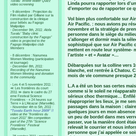
Tuvalu "IRWM Water Quizz"
Linda pourra rapporter lors d’u
video screening
d’emporter ou de rapporter ce q
- 9 décembre : Projection du
Film réalisé par Gilliane sur la
Vol bien plus confortable sur Ai
construction de la clinique
pour bébés au Fagogo
Air Pacific. : nous avions pu rés
Malipolipo
novembre et la stratégie de pren
-
December 9th, 2011: Alofa
Tuvalu' "Baby clinic
personne dans le siège du mili
construction by the Fagogo"
s’allonger et dormir mais la séle
video is projected to the
sophistiqué que sur Air Pacific 
Fagogo Malipolipo club
Members
mettent en route leur système- m
l’artiste » et « Avatar »…
- 8 décembre : Nanumea
Women Meeting (participation
et tournage)
Débarquées sur la colline vers 
-
December 8th, 2011:
blanche, est rentrée à Chatou. C
Recording of the Nanumea
Women Meeting and donation
mois de vie commune presque 2
to the community.
- Les 4 et 5 novembre 2011 :
L.A a été un bon sas certes mais 
≪ Les frontières du court
comme si le soleil ne réapparai
2011 ≫ dans le cadre du 27
sérieux choc thermique… Enfilé
eme Festival Science
Frontières - « 24 heures sur
réapproprier les lieux, je me se
Terre » à L’Alcazar (Marseille).
passages dans la maison : clairem
-
November 4th to 5th, 2011 :
"Tuvalu Earth hour 2009" !!
quelques jours en mon absence 
video at the "frontières du
un peu de bordel dans mes verr
court 2011" film competition
passer, vue la manière dont étaie
part of the 27th "Science
Frontières" Festival
relevait le courrier et nous info
(Marseille).
personne que j’ai appelée ce soi