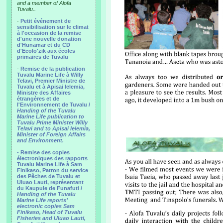
and a member of Alofa
Tuvalu..
-
Petit événement de
sensibilisation sur le climat
à l'occasion de la remise
d'une nouvelle donation
d'Hunamar et du CD
d'Ecolo'zik aux écoles
primaires de Tuvalu
-
Remise de la publication
Tuvalu Marine Life à Willy
Telavi, Premier Ministre de
Tuvalu et à Apisai Ielemia,
Ministre des Affaires
étrangères et de
l'Environnement de Tuvalu /
Handing of the Tuvalu
Marine Life publication to
Tuvalu Prime Minister Willy
Telavi and to Apisai Ielemia,
Minister of Foreign Affairs
and Environment.
- Remise des copies
électroniques des rapports
Tuvalu Marine Life à Sam
Finikaso, Patron du service
des Pêches de Tuvalu et
Uluao Lauti, représentant
du Kaupule de Funafuti /
Handing of the Tuvalu
Marine Life reports’
electronic copies Sam
Finikaso, Head of Tuvalu
Fisheries and Uluao Lauti,