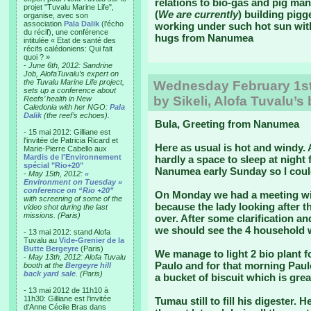
relations to bio-gas and pig ma
projet "Tuvalu Marine Life",
(
We are currently
) building pigge
organise, avec son
association
Pala Dalik
(l’écho
working under such hot sun with
du récif), une conférence
hugs from Nanumea
intitulée « Etat de santé des
récifs calédoniens: Qui fait
quoi ? »
-
June 6th, 2012: Sandrine
Job, AlofaTuvalu’s expert on
the Tuvalu Marine Life project,
Wednesday February 1st
sets up a conference about
by Sikeli, Alofa Tuvalu’s
Reefs’ health in New
Caledonia with her NGO:
Pala
Dalik
(the reef’s echoes).
Bula, Greeting from Nanumea
- 15 mai 2012: Gilliane est
l'invitée de Patricia Ricard et
Here as usual is hot and windy. A
Marie-Pierre Cabello aux
Mardis de l'Environnement
hardly a space to sleep at night
spécial "Rio+20"
Nanumea early Sunday so I coul
-
May 15th, 2012:
«
Environment on Tuesday »
conference on “Rio +20”
On Monday we had a meeting wit
with screening of some of the
because the lady looking after t
video shot during the last
missions. (Paris)
over. After some clarification an
we should see the 4 household w
- 13 mai 2012: stand Alofa
Tuvalu au
Vide-Grenier de la
Butte Bergeyre
(Paris)
We manage to light 2 bio plant fo
-
May 13th, 2012: Alofa Tuvalu
Paulo and for that morning Paulo
booth at the
Bergeyre hill
back yard sale
. (Paris)
a bucket of biscuit which is grea
- 13 mai 2012 de 11h10 à
11h30: Gilliane est l'invitée
Tumau still to fill his digester. 
d'Anne Cécile Bras dans