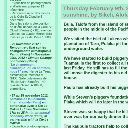
- Exposition de photographies
et d’artisanat jusqu’au 12
Thursday February 9th, 2
décembre.
- Rencontre avec des élèves
sunshine, by Sikeli, Alof
de la Celle St Cloud le 5
décembre
Dans les salons d’exposition
Bula, Talofa from the island of 
de l’Hôtel de ville de la Celle St
people in the middle of the Pacif
Cloud (Yvelines) - 8E, avenue
Charles de Gaulle. Entrée libre
tous les jours de 15h à 18h00.
We visited the islet of Lakena 
plantation of Taro, Pulaka pit f
- 29 novembre 2012 :
Rencontre-débat sur les
underground water.
changements climatiques à
Pantin (Paris) /
- November
We have started to build piggery
29th, 2012 : Climate Change
conference (Paris)
:
Tuamau is the first to collect al
"Le changement
last Friday. He still has to fill 
climatique: où en sommes-
nous?"
avec Hervé Le Treut,
will move the digester to his ol
climatologue, membre du
house.
GIEC. Salle polyvalente de
l’Ecole Saint-Exupéry - 40,
quai de l’Aisne. A 18h30,
Paulo has already built his pigg
entrée libre.
- 17 au 25 novembre 2012 :
While Steven’s piggery foundati
Semaine de la Solidarité
Piaka which will do later in the 
Internationale (Paris)
en
partenariat avec la Cie Le
Makila /
- From November
Steven was so happy that he kille
17th to 25th :
International
over was for our early dinner tha
Solidarity Week (Paris)
in
partnership with la Cie Le
Makila
:
The kaupule tractors help to col
- Exposition photographique :