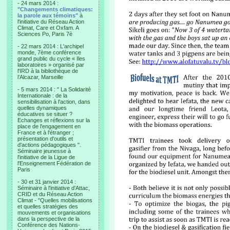
- 24 mars 2014 :
"Changements climatiques:
la parole aux témoins"
à
l'initiative du Réseau Action
Climat, Care et Oxfam. A
Sciences Po, Paris 7è
- 22 mars 2014 : L'archipel
monde, 7ème conférence
grand public du cycle « Iles
laboratoires » organisé par
l'IRD à la bibliothèque de
l’Alcazar, Marseille
- 5 mars 2014 : " La Solidarité
Internationale : de la
sensibilisation à l'action, dans
quelles dynamiques
éducatives se situer ?
Echanges et réflexions sur la
place de l'engagement en
France et à l'étranger ;
présentation d'outils et
d'actions pédagogiques ".
Séminaire jeunesse à
l'initiative de la Ligue de
l'Enseignement Fédération de
Paris
- 30 et 31 janvier 2014 :
Séminaire à l'initiative d'Attac,
CRID et du Réseau Action
Climat - "Quelles mobilisations
et quelles stratégies des
mouvements et organisations
dans la perspective de la
Conférence des Nations-