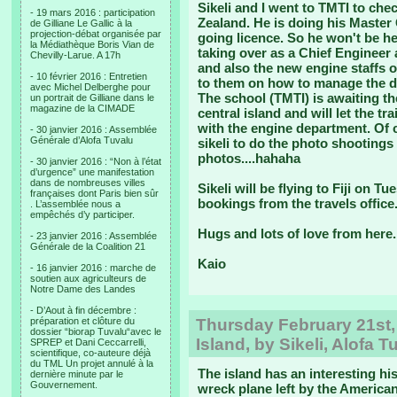
Sikeli and I went to TMTI to che
- 19 mars 2016 : participation
Zealand. He is doing his Master
de Gilliane Le Gallic à la
projection-débat organisée par
going licence. So he won't be h
la Médiathèque Boris Vian de
taking over as a Chief Engineer 
Chevilly-Larue. A 17h
and also the new engine staffs o
- 10 février 2016 : Entretien
to them on how to manage the d
avec Michel Delberghe pour
The school (TMTI) is awaiting the
un portrait de Gilliane dans le
magazine de la CIMADE
central island and will let the tr
with the engine department. Of c
- 30 janvier 2016 : Assemblée
Générale d’Alofa Tuvalu
sikeli to do the photo shootings
photos....hahaha
- 30 janvier 2016 : “Non à l’état
d’urgence” une manifestation
dans de nombreuses villes
Sikeli will be flying to Fiji on 
françaises dont Paris bien sûr
bookings from the travels office
. L’assemblée nous a
empêchés d’y participer.
Hugs and lots of love from here.
- 23 janvier 2016 : Assemblée
Générale de la Coalition 21
Kaio
- 16 janvier 2016 : marche de
soutien aux agriculteurs de
Notre Dame des Landes
- D’Aout à fin décembre :
préparation et clôture du
Thursday February 21st,
dossier “biorap Tuvalu“avec le
Island, by Sikeli, Alofa T
SPREP et Dani Ceccarrelli,
scientifique, co-auteure déjà
du TML Un projet annulé à la
The island has an interesting hi
dernière minute par le
Gouvernement.
wreck plane left by the American