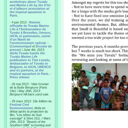
workshops about Tuvalu
and Marine Life by the D'Ici
et d'ailleurs association at
the tropical aquarium in
Paris.
- 4 juin 2013 :
Remise
officielle de Tuvalu Marine
Life à l'Ambassadeur de
Tuvalu à Bruxelles, Unesco,
UICN, et partenaires, suivie
d'un Mardi de
l'environnement spécial
. -
(
Communiqué
et
Dossier de
presse
) /
June 4th, 2013:
Alofa Tuvalu hands the
Tuvalu Marine Life
publication to Tine Leuelu,
Ambassador of Tuvalu to
Belgium, to IUCN, UNESCO
and its partners, at the
tropical aquarium in Paris.
-
Press release
- 26 mai 2013 : Vide-Grenier
de la Butte Bergeyre (Paris
19e) /
May 26th, 2013:
Bergeyre hill back yard sale.
- 29 mars 2013: 19e édition du
Festival Ciné
Environnement
, Alofa en
débat après la projection du
film, "Les bêtes du Sud
sauvage" à Sées (61). /
Mars
29th, 2013: "Beasts of the
Southern Wild" screening and