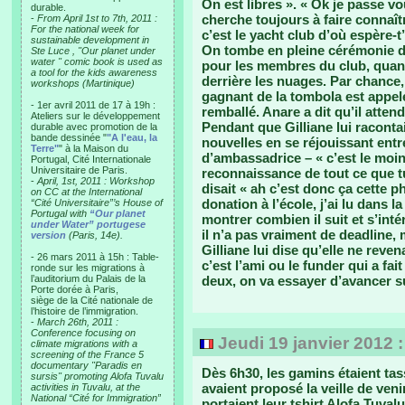
On est libres ». « Ok je passe vo
durable.
cherche toujours à faire connaîtr
-
From April 1st to 7th, 2011 :
For the national week for
c’est le yacht club d’où espère-t
sustainable development in
On tombe en pleine cérémonie d’
Ste Luce , "Our planet under
water " comic book is used as
pour les membres du club, quant 
a tool for the kids awareness
derrière les nuages. Par chance, i
workshops (Martinique)
gagnant de la tombola est appelé
- 1er avril 2011 de 17 à 19h :
remballé. Anare a dit qu’il atten
Ateliers sur le développement
Pendant que Gilliane lui raconta
durable avec promotion de la
bande dessinée "
"A l'eau, la
nouvelles en se réjouissant entr
Terre"
" à la Maison du
d’ambassadrice – « c’est le moin
Portugal, Cité Internationale
Universitaire de Paris.
reconnaissance de tout ce que tu
-
April, 1st, 2011 : Workshop
disait « ah c’est donc ça cette p
on CC at the International
donation à l’école, j’ai lu dans 
“Cité Universitaire”’s House of
Portugal with
“Our planet
montrer combien il suit et s’inté
under Water” portugese
il n’a pas vraiment de deadline, 
version
(Paris, 14e).
Gilliane lui dise qu’elle ne reven
- 26 mars 2011 à 15h : Table-
c’est l’ami ou le funder qui a fa
ronde sur les migrations à
l’auditorium du Palais de la
deux, on va essayer d’avancer su
Porte dorée à Paris,
siège de la Cité nationale de
l’histoire de l’immigration.
-
March 26th, 2011 :
Conference focusing on
Jeudi 19 janvier 2012 
climate migrations with a
screening of the France 5
documentary "Paradis en
Dès 6h30, les gamins étaient tas
sursis" promoting Alofa Tuvalu
avaient proposé la veille de ve
activities in Tuvalu, at the
National “Cité for Immigration”
portaient leur tshirt Alofa Tuvalu