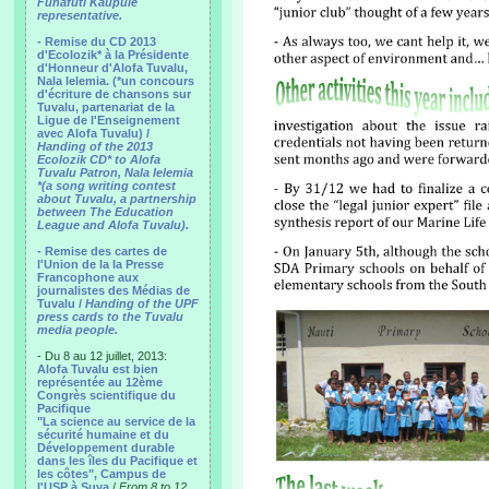
Funafuti Kaupule
representative.
- Remise du CD 2013
d'Ecolozik* à la Présidente
d'Honneur d'Alofa Tuvalu,
Nala Ielemia. (*un concours
d'écriture de chansons sur
Tuvalu, partenariat de la
Ligue de l'Enseignement
avec Alofa Tuvalu) /
Handing of the 2013
Ecolozik CD* to Alofa
Tuvalu Patron, Nala Ielemia
*(a song writing contest
about Tuvalu, a partnership
between The Education
League and Alofa Tuvalu).
- Remise des cartes de
l'Union de la la Presse
Francophone aux
journalistes des Médias de
Tuvalu /
Handing of the UPF
press cards to the Tuvalu
media people.
- Du 8 au 12 juillet, 2013:
Alofa Tuvalu est bien
représentée au 12ème
Congrès scientifique du
Pacifique
"La science au service de la
sécurité humaine et du
Développement durable
dans les îles du Pacifique et
les côtes", Campus de
l'USP à Suva
/
From 8 to 12