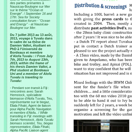
des parties prenantes à
Nausicaa-Boulogne sur Mer
sur le thème "Océan et
Energie". /
September 16 and
17th: Sea for Society
consultation forum - "Ocean
and Energy" - at Nausicaa-
Boulogne sur Mer.
Du 7 juillet 2013 au 13 août,
2013, voyage à Tuvalu dans
le cadre de sa thèse de
Damien Vallot, étudiant en
PhD à l'Université de
Bordeaux et membre
d'Alofa Tuvalu : /
From July
7th, 2013 to August 13th,
2013, within the frame of
his thesis Damien Vallot, a
Phd student at Bordeaux
Uni and a member of Alofa
Tuvalu is traveling to
Tuvalu:
- Pendant son transit à Fiji :
rencontres avec Sarah
Hemstock, spécialiste
biomasse d’Alofa Tuvalu, Teu,
représentante sur le biogaz,
Eliala Fihaki, Agent de liaison
pour Alpha Pacific Navigation
et membre d’Alofa.. /
While
transiting in Fiji: meetings with
Sarah Hemstock, Alofa Tuvalu
biomass scientist, Teu, biogas
representative, Eliala Fihaki,
Alpha Pacific Liaison agent