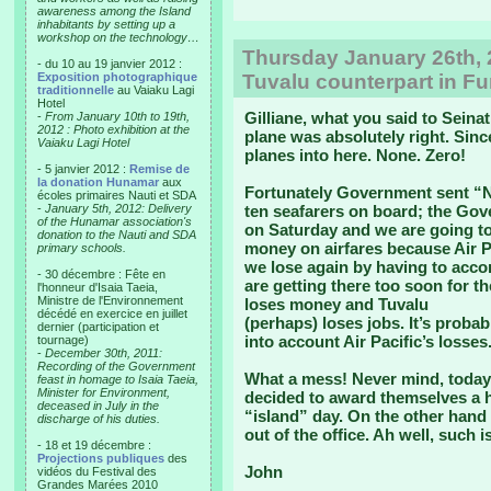
awareness among the Island
inhabitants by setting up a
workshop on the technology…
Thursday January 26th, 2
- du 10 au 19 janvier 2012 :
Exposition photographique
Tuvalu counterpart in Fu
traditionnelle
au Vaiaku Lagi
Hotel
Gilliane, what you said to Seina
-
From January 10th to 19th,
2012 : Photo exhibition at the
plane was absolutely right. Sinc
Vaiaku Lagi Hotel
planes into here. None. Zero!
- 5 janvier 2012 :
Remise de
la donation Hunamar
aux
Fortunately Government sent “N
écoles primaires Nauti et SDA
-
January 5th, 2012: Delivery
ten seafarers on board; the Go
of the Hunamar association's
on Saturday and we are going to
donation to the Nauti and SDA
money on airfares because Air Pa
primary schools.
we lose again by having to acco
- 30 décembre : Fête en
are getting there too soon for the
l'honneur d'Isaia Taeia,
Ministre de l'Environnement
loses money and Tuvalu
décédé en exercice en juillet
(perhaps) loses jobs. It’s probab
dernier (participation et
into account Air Pacific’s losses
tournage)
-
December 30th, 2011:
Recording of the Government
What a mess! Never mind, today 
feast in homage to Isaia Taeia,
Minister for Environment,
decided to award themselves a ha
deceased in July in the
“island” day. On the other hand i
discharge of his duties.
out of the office. Ah well, such is 
- 18 et 19 décembre :
Projections publiques
des
John
vidéos du Festival des
Grandes Marées 2010