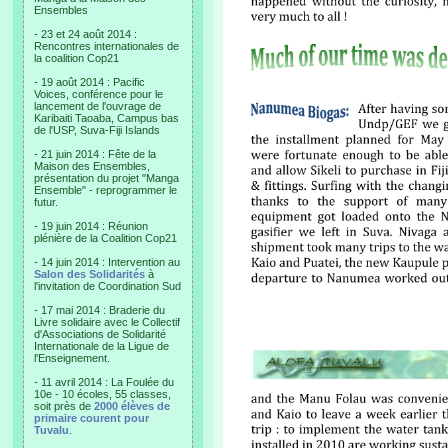
Ensembles
- 23 et 24 août 2014 :
Rencontres internationales de
la coalition Cop21
- 19 août 2014 : Pacific
Voices, conférence pour le
lancement de l'ouvrage de
Karibaiti Taoaba, Campus bas
de l'USP, Suva-Fiji Islands
- 21 juin 2014 : Fête de la
Maison des Ensembles,
présentation du projet "Manga
Ensemble" - reprogrammer le
futur.
- 19 juin 2014 : Réunion
plénière de la Coalition Cop21
- 14 juin 2014 : Intervention au
Salon des Solidarités
à
l'invitation de Coordination Sud
- 17 mai 2014 : Braderie du
Livre solidaire avec le Collectif
d'Associations de Solidarité
Internationale de la Ligue de
l'Enseignement.
- 11 avril 2014 : La Foulée du
10e - 10 écoles, 55 classes,
soit près de
2000 élèves de
primaire courent pour
Tuvalu
.