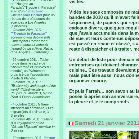
- 28 octobre 2011 : projection
visites.
de "Nuages au
Paradis"/"Trouble in Paradise"
suivi d'un
débat avec
Vidés les sacs composés de mato
Christopher Horner
pour un
bandes de 2010 qu’il m’avait fal
réseau de professeurs de
séquences), de papiers qui repr
sciences à Los Angeles
(Californie).
cadeaux divers, quelques coqui
-
October 28th, 2011 :
que j’avais accumulés dans la m
"
"Trouble in Paradise"
screening and debate with
de vue, et leurs contenus déposé
Christopher Horner for a
est passé en revue et classé, « a
science network schools
reste à dispatcher et à traiter, 
headed by Lisa Niver Rajna.
(Los Angeles - California).
Un début de liste pour demain e
- 19 octobre 2011 : Table-
ronde dans le cadre de
entreprises qui doivent changer 
"Biodiversité et Peuples du
cuisine.. Ces travaux devraient
monde", un événement
organisé par l'association
mais peut être aussi nous donner
Plante & Planète.
organiser encore.
-
October 19, 2011 :
"Biodiversity and people of the
world" ("Biodiversité et
Et puis Farrah… son savon au l
Peuples du monde"), by the
posée là après son anniversaire…
Plant & Planet Association.
la pleure et je le comprends..
- 4 octobre 2011 : Gilliane
intervient au séminaire « Les
migrant(e)s du climat », à
Bruxelles
-
October 4th, 2011 : Gilliane
Samedi 21 janvier 201
is a keyspeaker at the
"Climate Migrants" seminar in
Brussels
- 10 septembre 2011 :
Forum