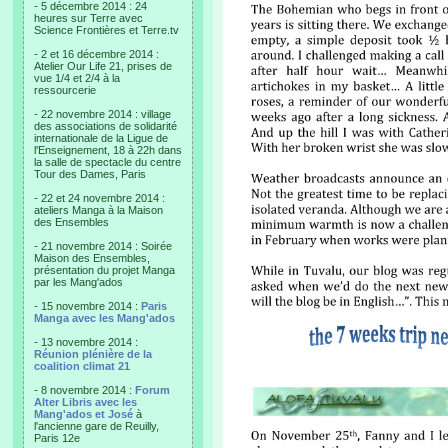
- 5 décembre 2014 : 24
heures sur Terre avec
Science Frontières et Terre.tv
- 2 et 16 décembre 2014 :
Atelier Our Life 21, prises de
vue 1/4 et 2/4 à la
ressourcerie
- 22 novembre 2014 : village
des associations de solidarité
internationale de la Ligue de
l'Enseignement, 18 à 22h dans
la salle de spectacle du centre
Tour des Dames, Paris
- 22 et 24 novembre 2014 :
ateliers Manga à la Maison
des Ensembles
- 21 novembre 2014 : Soirée
Maison des Ensembles,
présentation du projet Manga
par les Mang'ados
- 15 novembre 2014 :
Paris
Manga avec les Mang'ados
- 13 novembre 2014 :
Réunion plénière de la
coalition climat 21
- 8 novembre 2014 :
Forum
Alter Libris avec les
Mang'ados et José
à
l'ancienne gare de Reuilly,
Paris 12e