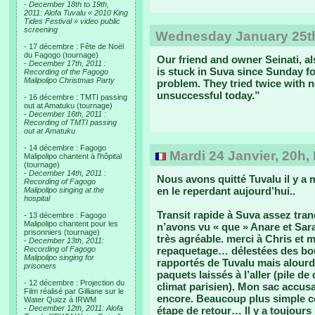
-
December 18th to 19th,
2011: Alofa Tuvalu « 2010 King
Tides Festival » video public
screening
Wednesday January 25th
- 17 décembre : Fête de Noël
du Fagogo (tournage)
Our friend and owner Seinati, al
-
December 17th, 2011 :
is stuck in Suva since Sunday f
Recording of the Fagogo
Malipolipo Christmas Party
problem. They tried twice with n
unsuccessful today.”
- 16 décembre : TMTI passing
out at Amatuku (tournage)
-
December 16th, 2011 :
Recording of TMTI passing
out at Amatuku
- 14 décembre : Fagogo
Mardi 24 Janvier, 20h,
Malipolipo chantent à l'hôpital
(tournage)
-
December 14th, 2011 :
Nous avons quitté Tuvalu il y a m
Recording of Fagogo
en le reperdant aujourd’hui..
Malipolipo singing at the
hospital
Transit rapide à Suva assez tran
- 13 décembre : Fagogo
Malipolipo chantent pour les
n’avons vu « que » Anare et Sara
prisonniers (tournage)
très agréable. merci à Chris et 
-
December 13th, 2011:
Recording of Fagogo
repaquetage… délestées des bout
Malipolipo singing for
rapportés de Tuvalu mais alourdi
prisoners
paquets laissés à l’aller (pile de
- 12 décembre : Projection du
climat parisien). Mon sac accusait
Film réalisé par Gilliane sur le
encore. Beaucoup plus simple ce
Water Quizz à IRWM
-
December 12th, 2011: Alofa
étape de retour… Il y a toujours