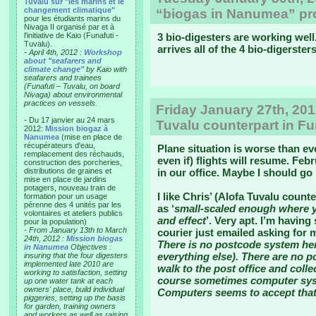
Tuvalu sur "les marins et le
changement climatique"
“biogas in Nanumea” proj
pour les étudiants marins du
Nivaga II organisé par et à
l'initiative de Kaio (Funafuti -
3 bio-digesters are working well.
Tuvalu).
arrives all of the 4 bio-digerster
-
April 4th, 2012 :
Workshop
about "seafarers and
climate change"
by Kaio with
seafarers and trainees
(Funafuti – Tuvalu, on board
Nivaga) about environmental
practices on vessels.
Friday January 27th, 201
- Du 17 janvier au 24 mars
Tuvalu counterpart in Fu
2012:
Mission biogaz à
Nanumea
(mise en place de
récupérateurs d'eau,
Plane situation is worse than ev
remplacement des réchauds,
even if) flights will resume. Feb
construction des porcheries,
distributions de graines et
in our office. Maybe I should g
mise en place de jardins
potagers, nouveau train de
I like Chris’ (Alofa Tuvalu count
formation pour un usage
pérenne des 4 unités par les
as ‘
small-scaled enough where yo
volontaires et ateliers publics
and effect
’. Very apt. I’m havin
pour la population)
-
From January 13th to March
courier just emailed asking for m
24th, 2012 :
Mission biogas
There is no postcode system here
in Nanumea
Objectives :
everything else). There are no pos
insuring that the four digesters
implemented late 2010 are
walk to the post office and coll
working to satisfaction, setting
course sometimes computer syst
up one water tank at each
owners' place, build individual
Computers seems to accept tha
piggeries, setting up the basis
for garden, training owners
and workers as well as raising