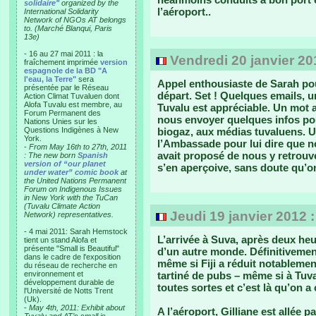
solidaire"
organized by the
l’aéroport..
International Solidarity
Network of NGOs AT belongs
to. (Marché Blanqui, Paris
13e)
- 16 au 27 mai 2011 : la
Vendredi 20 janvier 20
fraîchement imprimée
version
espagnole de la BD "A
l'eau, la Terre"
sera
Appel enthousiaste de Sarah po
présentée par le Réseau
départ. Set ! Quelques emails, u
Action Climat Tuvaluen dont
Alofa Tuvalu est membre, au
Tuvalu est appréciable. Un mot
Forum Permanent des
nous envoyer quelques infos po
Nations Unies sur les
Questions Indigènes à New
biogaz, aux médias tuvaluens. Un
York.
l’Ambassade pour lui dire que n
-
From May 16th to 27th, 2011
avait proposé de nous y retrouve
: The new born
Spanish
version of “our planet
s’en aperçoive, sans doute qu’
under water” comic book
at
the United Nations Permanent
Forum on Indigenous Issues
in New York with the TuCan
(Tuvalu Climate Action
Jeudi 19 janvier 2012 
Network) representatives.
- 4 mai 2011: Sarah Hemstock
L’arrivée à Suva, après deux heu
tient un stand Alofa et
présente "Small is Beautiful"
d’un autre monde. Définitivemen
dans le cadre de l'exposition
même si Fiji a réduit notablemen
du réseau de recherche en
environnement et
tartiné de pubs – même si à Tuva
développement durable de
toutes sortes et c’est là qu’on a
l'Université de Notts Trent
(Uk).
-
May 4th, 2011: Exhibit about
A l’aéroport, Gilliane est allée p