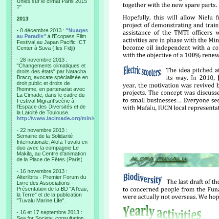
Unies sur le climat Paris 2015
?"
2013
- 8 décembre 2013 :
"Nuages
au Paradis"
à l'Ecopass Film
Festival au Japan Pacific ICT
Center à Suva (Iles Fidji)
- 28 novembre 2013 :
"Changements climatiques et
droits des états" par Natacha
Bracq, avocate spécialisée en
droit public et droits de
l'homme, en partenariat avec
La Cimade, dans le cadre du
Festival Migrant'scène à
l'Espace des Diversités et de
la Laïcité de Toulouse.
http://www.lacimade.org/minisites/migrantscene
- 22 novembre 2013 :
Semaine de la Solidarité
Internationale, Alofa Tuvalu en
duo avec la compagnie Le
Makila, au Centre d'animation
de la Place de Fêtes (Paris)
- 16 novembre 2013 :
Alterlibris - Premier Forum du
Livre des Associations -
Présentation de la BD "A l'eau,
la Terre" et de la publication
"Tuvalu Marine Life".
- 16 et 17 septembre 2013 :
Sea for Society, consultation