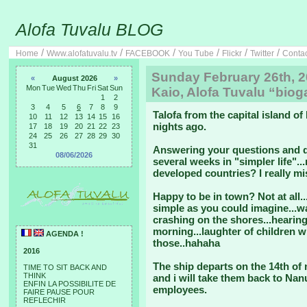
Alofa Tuvalu BLOG
/
/
/
/
/
/
Home
Www.alofatuvalu.tv
FACEBOOK
You Tube
Flickr
Twitter
Conta
Sunday February 26th, 2
«
August 2026
»
Mon
Tue
Wed
Thu
Fri
Sat
Sun
Kaio, Alofa Tuvalu “biog
1
2
3
4
5
6
7
8
9
Talofa from the capital island of 
10
11
12
13
14
15
16
nights ago.
17
18
19
20
21
22
23
24
25
26
27
28
29
30
31
Answering your questions and qu
08/06/2026
several weeks in "simpler life".
developed countries? I really miss
Happy to be in town? Not at all
simple as you could imagine...
crashing on the shores...hearin
morning...laughter of children w
AGENDA !
those..hahaha
2016
The ship departs on the 14th of 
TIME TO SIT BACK AND
THINK
and i will take them back to Na
ENFIN LA POSSIBILITE DE
employees.
FAIRE PAUSE POUR
REFLECHIR