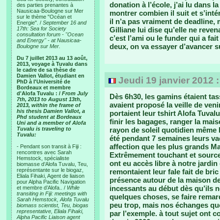
donation à l’école, j’ai lu dans 
des parties prenantes à
Nausicaa-Boulogne sur Mer
montrer combien il suit et s’inté
sur le thème "Océan et
il n’a pas vraiment de deadline, 
Energie". /
September 16 and
17th: Sea for Society
Gilliane lui dise qu’elle ne reven
consultation forum - "Ocean
c’est l’ami ou le funder qui a fa
and Energy" - at Nausicaa-
deux, on va essayer d’avancer su
Boulogne sur Mer.
Du 7 juillet 2013 au 13 août,
2013, voyage à Tuvalu dans
le cadre de sa thèse de
Damien Vallot, étudiant en
Jeudi 19 janvier 2012 
PhD à l'Université de
Bordeaux et membre
d'Alofa Tuvalu : /
From July
Dès 6h30, les gamins étaient tas
7th, 2013 to August 13th,
avaient proposé la veille de ve
2013, within the frame of
his thesis Damien Vallot, a
portaient leur tshirt Alofa Tuvalu
Phd student at Bordeaux
finir les bagages, ranger la mais
Uni and a member of Alofa
Tuvalu is traveling to
rayon de soleil quotidien même l
Tuvalu:
été pendant 7 semaines leurs va
affection que les plus grands Ma
- Pendant son transit à Fiji :
rencontres avec Sarah
Extrêmement touchant et source 
Hemstock, spécialiste
ont eu accès libre à notre jardin
biomasse d’Alofa Tuvalu, Teu,
représentante sur le biogaz,
remontaient leur fale fait de bri
Eliala Fihaki, Agent de liaison
présence autour de la maison de 
pour Alpha Pacific Navigation
incessants au début dès qu’ils 
et membre d’Alofa.. /
While
transiting in Fiji: meetings with
quelques choses, se faire remarq
Sarah Hemstock, Alofa Tuvalu
peu trop, mais nos échanges quo
biomass scientist, Teu, biogas
representative, Eliala Fihaki,
par l’exemple. à tout sujet ont c
Alpha Pacific Liaison agent