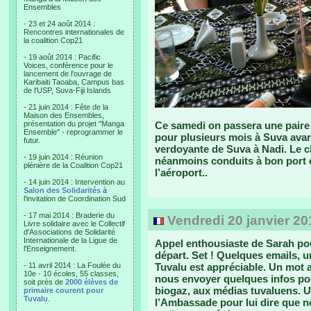
Ensembles
- 23 et 24 août 2014 :
Rencontres internationales de
la coalition Cop21
- 19 août 2014 : Pacific
Voices, conférence pour le
lancement de l'ouvrage de
Karibaiti Taoaba, Campus bas
de l'USP, Suva-Fiji Islands
- 21 juin 2014 : Fête de la
Maison des Ensembles,
présentation du projet "Manga
Ce samedi on passera une paire 
Ensemble" - reprogrammer le
pour plusieurs mois à Suva avant
futur.
verdoyante de Suva à Nadi. Le c
- 19 juin 2014 : Réunion
néanmoins conduits à bon port 
plénière de la Coalition Cop21
l’aéroport..
- 14 juin 2014 : Intervention au
Salon des Solidarités
à
l'invitation de Coordination Sud
- 17 mai 2014 : Braderie du
Vendredi 20 janvier 20
Livre solidaire avec le Collectif
d'Associations de Solidarité
Internationale de la Ligue de
Appel enthousiaste de Sarah po
l'Enseignement.
départ. Set ! Quelques emails, u
- 11 avril 2014 : La Foulée du
Tuvalu est appréciable. Un mot
10e - 10 écoles, 55 classes,
nous envoyer quelques infos po
soit près de
2000 élèves de
biogaz, aux médias tuvaluens. Un
primaire courent pour
Tuvalu
.
l’Ambassade pour lui dire que n