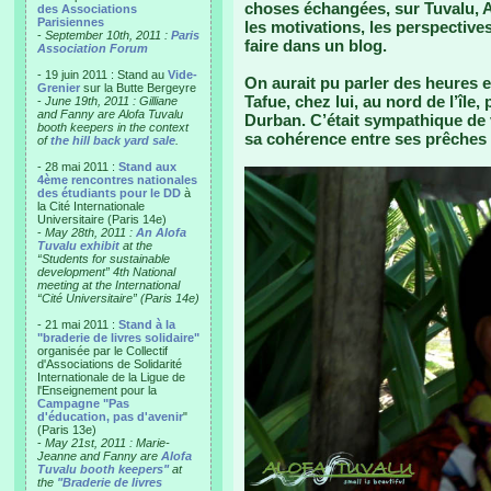
choses échangées, sur Tuvalu, Al
des Associations
Parisiennes
les motivations, les perspectives
-
September 10th, 2011 :
Paris
faire dans un blog.
Association Forum
- 19 juin 2011 : Stand au
Vide-
On aurait pu parler des heures 
Grenier
sur la Butte Bergeyre
Tafue, chez lui, au nord de l’île
-
June 19th, 2011 : Gilliane
and Fanny are Alofa Tuvalu
Durban. C’était sympathique de 
booth keepers in the context
sa cohérence entre ses prêches 
of
the hill back yard sale
.
- 28 mai 2011 :
Stand aux
4ème rencontres nationales
des étudiants pour le DD
à
la Cité Internationale
Universitaire (Paris 14e)
-
May 28th, 2011 :
An Alofa
Tuvalu exhibit
at the
“Students for sustainable
development” 4th National
meeting at the International
“Cité Universitaire” (Paris 14e)
- 21 mai 2011 :
Stand à la
"braderie de livres solidaire"
organisée par le Collectif
d'Associations de Solidarité
Internationale de la Ligue de
l'Enseignement pour la
Campagne "Pas
d'éducation, pas d'avenir
"
(Paris 13e)
-
May 21st, 2011 : Marie-
Jeanne and Fanny are
Alofa
Tuvalu booth keepers"
at
the
"Braderie de livres