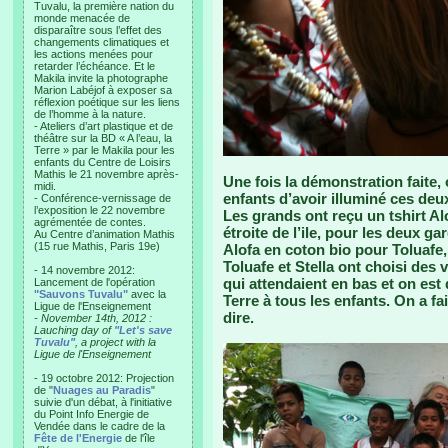
Tuvalu, la première nation du
monde menacée de
disparaître sous l’effet des
changements climatiques et
les actions menées pour
retarder l’échéance. Et le
Makila invite la photographe
Marion Labéjof à exposer sa
réflexion poétique sur les liens
de l’homme à la nature.
- Ateliers d’art plastique et de
théâtre sur la BD « A l’eau, la
Terre » par le Makila pour les
enfants du Centre de Loisirs
Mathis le 21 novembre après-
Une fois la démonstration faite,
midi.
enfants d’avoir illuminé ces deux
- Conférence-vernissage de
l’exposition le 22 novembre
Les grands ont reçu un tshirt Alo
agrémentée de contes.
étroite de l’ile, pour les deux g
Au Centre d’animation Mathis
(15 rue Mathis, Paris 19e)
Alofa en coton bio pour Toluafe,
Toluafe et Stella ont choisi des v
- 14 novembre 2012:
qui attendaient en bas et on est
Lancement de l'opération
"Sauvons Tuvalu"
avec la
Terre à tous les enfants. On a fa
Ligue de l'Enseignement
dire.
- November 14th, 2012 :
Lauching day of
"Let's save
Tuvalu"
, a project with la
Ligue de l'Enseignement
- 19 octobre 2012: Projection
de "
Nuages au Paradis
"
suivie d'un débat, à l'initiative
du Point Info Energie de
Vendée dans le cadre de la
Fête de l'Energie
de l'île