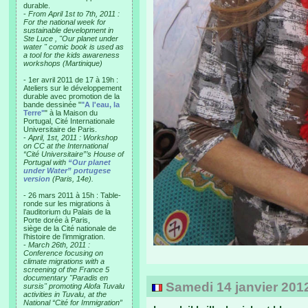
durable.
-
From April 1st to 7th, 2011 :
For the national week for
sustainable development in
Ste Luce , "Our planet under
water " comic book is used as
a tool for the kids awareness
workshops (Martinique)
- 1er avril 2011 de 17 à 19h :
Ateliers sur le développement
durable avec promotion de la
bande dessinée "
"A l'eau, la
Terre"
" à la Maison du
Portugal, Cité Internationale
Universitaire de Paris.
-
April, 1st, 2011 : Workshop
on CC at the International
“Cité Universitaire”’s House of
Portugal with
“Our planet
under Water” portugese
version
(Paris, 14e).
- 26 mars 2011 à 15h : Table-
ronde sur les migrations à
l’auditorium du Palais de la
Porte dorée à Paris,
siège de la Cité nationale de
l’histoire de l’immigration.
-
March 26th, 2011 :
Conference focusing on
climate migrations with a
screening of the France 5
documentary "Paradis en
Samedi 14 janvier 2012 -
sursis" promoting Alofa Tuvalu
activities in Tuvalu, at the
National “Cité for Immigration”