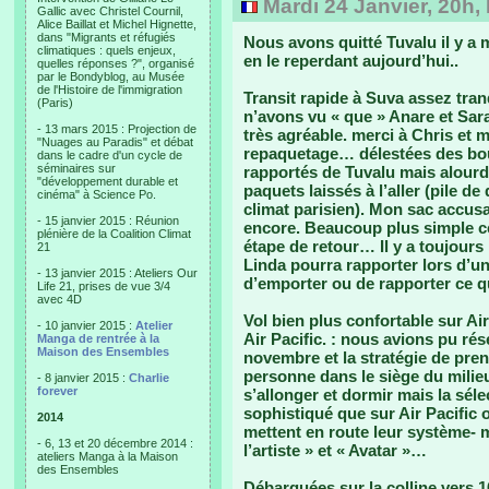
Mardi 24 Janvier, 20h,
Gallic avec Christel Cournil,
Alice Baillat et Michel Hignette,
dans "Migrants et réfugiés
Nous avons quitté Tuvalu il y a m
climatiques : quels enjeux,
en le reperdant aujourd’hui..
quelles réponses ?", organisé
par le Bondyblog, au Musée
de l'Histoire de l'immigration
Transit rapide à Suva assez tran
(Paris)
n’avons vu « que » Anare et Sara
- 13 mars 2015 : Projection de
très agréable. merci à Chris et 
"Nuages au Paradis" et débat
repaquetage… délestées des bout
dans le cadre d'un cycle de
séminaires sur
rapportés de Tuvalu mais alourdi
"développement durable et
paquets laissés à l’aller (pile de
cinéma" à Science Po.
climat parisien). Mon sac accusait
- 15 janvier 2015 : Réunion
encore. Beaucoup plus simple ce
plénière de la Coalition Climat
étape de retour… Il y a toujours
21
Linda pourra rapporter lors d’u
- 13 janvier 2015 : Ateliers Our
d’emporter ou de rapporter ce q
Life 21, prises de vue 3/4
avec 4D
Vol bien plus confortable sur Ai
- 10 janvier 2015 :
Atelier
Air Pacific. : nous avions pu rés
Manga de rentrée à la
Maison des Ensembles
novembre et la stratégie de pren
personne dans le siège du mili
- 8 janvier 2015 :
Charlie
forever
s’allonger et dormir mais la séle
sophistiqué que sur Air Pacific 
2014
mettent en route leur système- m
- 6, 13 et 20 décembre 2014 :
l’artiste » et « Avatar »…
ateliers Manga à la Maison
des Ensembles
Débarquées sur la colline vers 