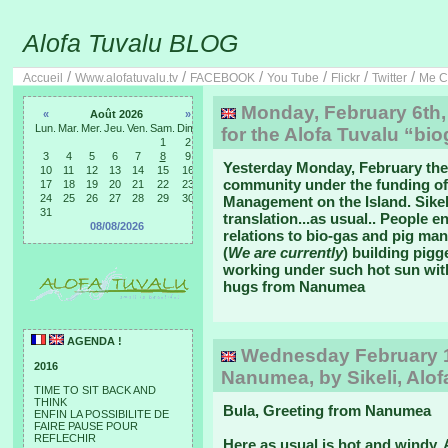
Alofa Tuvalu BLOG
/
/
/
/
/
/
Accueil
Www.alofatuvalu.tv
FACEBOOK
You Tube
Flickr
Twitter
Me C
Monday, February 6th, 2
«
Août 2026
»
Lun.
Mar.
Mer.
Jeu.
Ven.
Sam.
Dim.
for the Alofa Tuvalu “b
1
2
3
4
5
6
7
8
9
Yesterday Monday, February the
10
11
12
13
14
15
16
community under the funding o
17
18
19
20
21
22
23
24
25
26
27
28
29
30
Management on the Island. Sikel
31
translation...as usual.. People e
08/08/2026
relations to bio-gas and pig ma
(
We are currently
) building pigge
working under such hot sun with
hugs from Nanumea
AGENDA !
Wednesday February 1s
2016
Nanumea, by Sikeli, Alof
TIME TO SIT BACK AND
THINK
Bula, Greeting from Nanumea
ENFIN LA POSSIBILITE DE
FAIRE PAUSE POUR
REFLECHIR
Here as usual is hot and windy. A