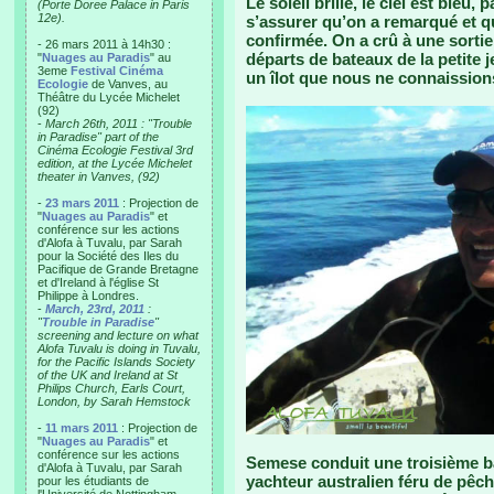
Le soleil brille, le ciel est ble
(Porte Doree Palace in Paris
12e).
s’assurer qu’on a remarqué et que
confirmée. On a crû à une sortie
- 26 mars 2011 à 14h30 :
départs de bateaux de la petite j
"
Nuages au Paradis
" au
3eme
Festival Cinéma
un îlot que nous ne connaissio
Ecologie
de Vanves, au
Théâtre du Lycée Michelet
(92)
-
March 26th, 2011 : "Trouble
in Paradise" part of the
Cinéma Ecologie Festival 3rd
edition, at the Lycée Michelet
theater in Vanves, (92)
-
23 mars 2011
: Projection de
"
Nuages au Paradis
" et
conférence sur les actions
d'Alofa à Tuvalu, par Sarah
pour la Société des Iles du
Pacifique de Grande Bretagne
et d'Ireland à l'église St
Philippe à Londres.
-
March, 23rd, 2011
:
"
Trouble in Paradise
"
screening and lecture on what
Alofa Tuvalu is doing in Tuvalu,
for the Pacific Islands Society
of the UK and Ireland at St
Philips Church, Earls Court,
London, by Sarah Hemstock
-
11 mars 2011
: Projection de
"
Nuages au Paradis
" et
conférence sur les actions
Semese conduit une troisième b
d'Alofa à Tuvalu, par Sarah
yachteur australien féru de pêch
pour les étudiants de