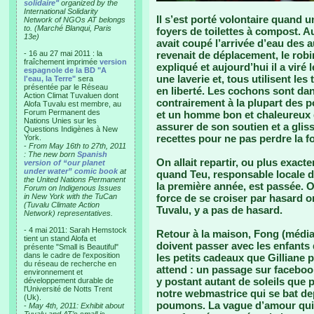
solidaire"
organized by the
International Solidarity
Il s’est porté volontaire quand
Network of NGOs AT belongs
to. (Marché Blanqui, Paris
foyers de toilettes à compost. Au 
13e)
avait coupé l’arrivée d’eau des au
- 16 au 27 mai 2011 : la
revenait de déplacement, le robin
fraîchement imprimée
version
expliqué et aujourd’hui il a viré l
espagnole de la BD "A
une laverie et, tous utilisent le
l'eau, la Terre"
sera
présentée par le Réseau
en liberté. Les cochons sont dan
Action Climat Tuvaluen dont
contrairement à la plupart des po
Alofa Tuvalu est membre, au
Forum Permanent des
et un homme bon et chaleureux q
Nations Unies sur les
assurer de son soutien et a glis
Questions Indigènes à New
recettes pour ne pas perdre la f
York.
-
From May 16th to 27th, 2011
: The new born
Spanish
On allait repartir, ou plus exact
version of “our planet
under water” comic book
at
quand Teu, responsable locale d
the United Nations Permanent
la première année, est passée. 
Forum on Indigenous Issues
in New York with the TuCan
force de se croiser par hasard o
(Tuvalu Climate Action
Tuvalu, y a pas de hasard.
Network) representatives.
- 4 mai 2011: Sarah Hemstock
Retour à la maison, Fong (médias
tient un stand Alofa et
doivent passer avec les enfants
présente "Small is Beautiful"
dans le cadre de l'exposition
les petits cadeaux que Gilliane 
du réseau de recherche en
attend : un passage sur faceboo
environnement et
y postant autant de soleils que 
développement durable de
l'Université de Notts Trent
notre webmastrice qui se bat de
(Uk).
poumons. La vague d’amour qui 
-
May 4th, 2011: Exhibit about