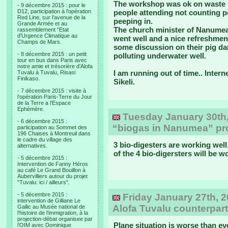
The workshop was ok on waste 
- 9 décembre 2015 : pour le
D12, participation à l’opération
people attending not counting p
Red Line, sur l’avenue de la
peeping in.
Grande Armée et au
The church minister of Nanumea
rassemblement “Etat
d’Urgence Climatique au
went well and a nice refreshme
Champs de Mars.
some discussion on their pig da
- 8 décembre 2015 : un petit
polluting underwater well.
tour en bus dans Paris avec
notre amie et trésorière d’Alofa
I am running out of time.. Intern
Tuvalu à Tuvalu, Risasi
Finikaso.
Sikeli.
- 7 décembre 2015 : visite à
l’opération Paris-Terre du Jour
de la Terre a l’Espace
Ephémère.
Tuesday January 30th, 
- 6 décembre 2015 :
“biogas in Nanumea” proj
participation au Sommet des
196 Chaises à Montreuil dans
le cadre du village des
3 bio-digesters are working well. 
alternatives.
of the 4 bio-digersters will be w
- 5 décembre 2015 :
Intervention de Fanny Héros
au café Le Grand Bouillon à
Aubervilliers autour du projet
"Tuvalu: ici / ailleurs".
- 5 décembre 2015 :
Friday January 27th, 2
intervention de Gilliane Le
Alofa Tuvalu counterpart
Gallic au Musée national de
l’histoire de l’immigration, à la
projection-débat organisee par
Plane situation is worse than ev
l’OIM avec Dominique