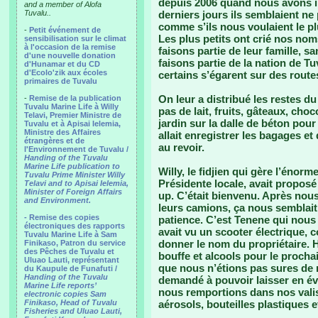
depuis 2006 quand nous avons in
and a member of Alofa
Tuvalu..
derniers jours ils semblaient ne
comme s’ils nous voulaient le p
-
Petit événement de
Les plus petits ont crié nos no
sensibilisation sur le climat
à l'occasion de la remise
faisons partie de leur famille, 
d'une nouvelle donation
faisons partie de la nation de 
d'Hunamar et du CD
d'Ecolo'zik aux écoles
certains s’égarent sur des rout
primaires de Tuvalu
On leur a distribué les restes du 
-
Remise de la publication
Tuvalu Marine Life à Willy
pas de lait, fruits, gâteaux, choc
Telavi, Premier Ministre de
jardin sur la dalle de béton pou
Tuvalu et à Apisai Ielemia,
Ministre des Affaires
allait enregistrer les bagages et
étrangères et de
au revoir.
l'Environnement de Tuvalu /
Handing of the Tuvalu
Marine Life publication to
Willy, le fidjien qui gère l’éno
Tuvalu Prime Minister Willy
Présidente locale, avait propos
Telavi and to Apisai Ielemia,
Minister of Foreign Affairs
up. C’était bienvenu. Après nous
and Environment.
leurs camions, ça nous semblai
- Remise des copies
patience. C’est Tenene qui nous co
électroniques des rapports
avait vu un scooter électrique, 
Tuvalu Marine Life à Sam
donner le nom du propriétaire. 
Finikaso, Patron du service
des Pêches de Tuvalu et
bouffe et alcools pour le procha
Uluao Lauti, représentant
que nous n’étions pas sures de r
du Kaupule de Funafuti /
Handing of the Tuvalu
demandé à pouvoir laisser en év
Marine Life reports’
nous remportions dans nos valise
electronic copies Sam
Finikaso, Head of Tuvalu
aérosols, bouteilles plastiques e
Fisheries and Uluao Lauti,