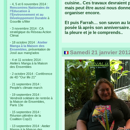
cuisine.. Ces travaux devraient
- 4, 5 et 6 novembre 2014 :
mais peut être aussi nous donner
Rencontres Nationales de
l'Education à
organiser encore.
l'Environnement et au
Développement Durable
à
Gouville s/Mer
Et puis Farrah… son savon au l
posée là après son anniversaire…
- 3 novembre 2014 : CA
la pleure et je le comprends..
stratégique du Réseau Action
Climat
- 18 octobre 2014 :
Atelier
Manga à la Maison des
Ensembles
, présentation de
Samedi 21 janvier 201
José aux mang'ados
- 4 et 11 octobre 2014 :
Ateliers Manga à la Maison
des Ensembles
- 2 octobre 2014 : Conférence
de 4D "Our life 21"
- 21 septembre 2014 :
People's climate march
- 19 septembre 2014 :
Vendredi solidaire de rentrée à
la Maison de Ensembles,
Paris 13e
- 15 septembre 2014 :
Réunion plénière de la
Coalition Cop21
- 13 septembre 2014 : Atelier
Manga à la Maison des