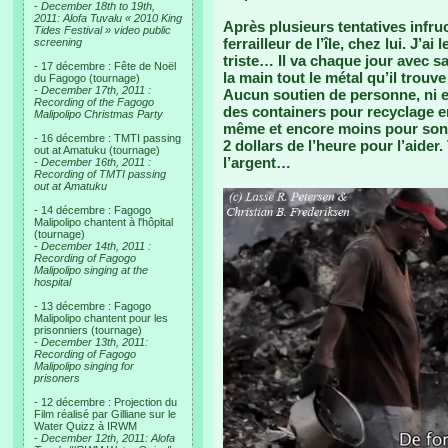
-
December 18th to 19th,
2011: Alofa Tuvalu « 2010 King
Après plusieurs tentatives infr
Tides Festival » video public
ferrailleur de l’île, chez lui. J’a
screening
triste… Il va chaque jour avec sa
- 17 décembre : Fête de Noël
la main tout le métal qu’il trouv
du Fagogo (tournage)
-
December 17th, 2011 :
Aucun soutien de personne, ni en
Recording of the Fagogo
des containers pour recyclage en
Malipolipo Christmas Party
même et encore moins pour son t
- 16 décembre : TMTI passing
2 dollars de l’heure pour l’aider
out at Amatuku (tournage)
l’argent…
-
December 16th, 2011 :
Recording of TMTI passing
out at Amatuku
- 14 décembre : Fagogo
Malipolipo chantent à l'hôpital
(tournage)
-
December 14th, 2011 :
Recording of Fagogo
Malipolipo singing at the
hospital
- 13 décembre : Fagogo
Malipolipo chantent pour les
prisonniers (tournage)
-
December 13th, 2011:
Recording of Fagogo
Malipolipo singing for
prisoners
- 12 décembre : Projection du
Film réalisé par Gilliane sur le
Water Quizz à IRWM
-
December 12th, 2011: Alofa