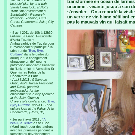
Tuvalu and AT’s small is
transformée en océan de larmes 
beautiful plan by and with
unanime : vivante jusqu’à son der
Sarah Hemstock. at Notts
Trent Uni Environment &
s’envoler... On a reporté la visi
Sustainability Research
un verre de vin blanc pétillant e
Network Exhibition, DICE
pas le mauvais vin qui faisait m
Centre Conference Suite, City
Campus.
- 8 avril 2011 de 10h à 12h30 :
Gilliane Le Gallic, Présidente
d'Alofa Tuvalu et
Ambassadrice de Tuvalu pour
l'Environnement participe à la
table-ronde "
Bye, Bye,
Culture
" dans le cadre du
colloque "Le changement
climatique un défi pour le
patrimoine mondial" à l'initiative
de l'Université de Versailles St
Quentin, au Palais de la
Découverte à Paris.
-
April 8,2011 : Gilliane Le
Gallic, Alofa Tuvalu President
and Tuvalu goodwill
ambassador for the
environment is a key speaker
at the Saint Quentin
University’s conference, "
Bye,
Bye, Culture
" about CC and
culture loss at the Palais de la
Decouverte, (Paris, 8e).
- 1er au 7 avril 2011 :
"A
l'eau, la Terre"
à Ste Luce
(Martinique) pour des ateliers
avec les primaires pendant la
semaine du développement