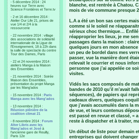
- 5 décembre 2014 : 24
blanche, est rentrée à Chatou. C
heures sur Terre avec
Science Frontières et Terre.tv
mois de vie commune presque 2
- 2 et 16 décembre 2014 :
L.A a été un bon sas certes mais 
Atelier Our Life 21, prises de
vue 1/4 et 2/4 à la
comme si le soleil ne réapparai
ressourcerie
sérieux choc thermique… Enfilé
- 22 novembre 2014 : village
réapproprier les lieux, je me se
des associations de solidarité
passages dans la maison : clairem
internationale de la Ligue de
quelques jours en mon absence 
l'Enseignement, 18 à 22h dans
la salle de spectacle du centre
un peu de bordel dans mes verr
Tour des Dames, Paris
passer, vue la manière dont étaie
- 22 et 24 novembre 2014 :
relevait le courrier et nous info
ateliers Manga à la Maison
personne que j’ai appelée ce soi
des Ensembles
visites.
- 21 novembre 2014 : Soirée
Maison des Ensembles,
Vidés les sacs composés de mato
présentation du projet Manga
par les Mang'ados
bandes de 2010 qu’il m’avait fal
séquences), de papiers qui repr
- 15 novembre 2014 :
Paris
Manga avec les Mang'ados
cadeaux divers, quelques coqui
que j’avais accumulés dans la m
- 13 novembre 2014 :
de vue, et leurs contenus déposé
Réunion plénière de la
coalition climat 21
est passé en revue et classé, « a
reste à dispatcher et à traiter, 
- 8 novembre 2014 :
Forum
Alter Libris avec les
Mang'ados et José
à
Un début de liste pour demain e
l'ancienne gare de Reuilly,
Paris 12e
entreprises qui doivent changer 