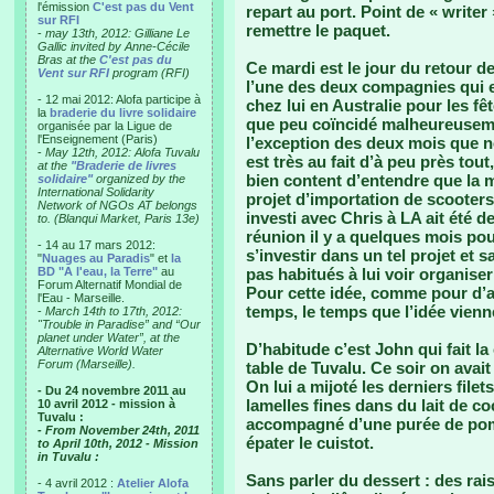
l'émission
C'est pas du Vent
repart au port. Point de « write
sur RFI
remettre le paquet.
-
may 13th, 2012: Gilliane Le
Gallic invited by Anne-Cécile
Bras at the
C'est pas du
Ce mardi est le jour du retour de
Vent sur RFI
program (RFI)
l’une des deux compagnies qui em
- 12 mai 2012: Alofa participe à
chez lui en Australie pour les f
la
braderie du livre solidaire
que peu coïncidé malheureusemen
organisée par la Ligue de
l'Enseignement (Paris)
l’exception des deux mois que no
-
May 12th, 2012: Alofa Tuvalu
est très au fait d’à peu près tou
at the
"Braderie de livres
bien content d’entendre que la mo
solidaire"
organized by the
International Solidarity
projet d’importation de scooters
Network of NGOs AT belongs
investi avec Chris à LA ait été 
to. (Blanqui Market, Paris 13e)
réunion il y a quelques mois pou
- 14 au 17 mars 2012:
s’investir dans un tel projet et
"
Nuages au Paradis
" et
la
BD "A l'eau, la Terre"
au
pas habitués à lui voir organis
Forum Alternatif Mondial de
Pour cette idée, comme pour d’aut
l'Eau - Marseille.
temps, le temps que l’idée vienn
-
March 14th to 17th, 2012:
"Trouble in Paradise” and “Our
planet under Water”, at the
D’habitude c’est John qui fait la 
Alternative World Water
Forum (Marseille).
table de Tuvalu. Ce soir on avait
On lui a mijoté les derniers file
- Du 24 novembre 2011 au
lamelles fines dans du lait de coc
10 avril 2012 - mission à
Tuvalu :
accompagné d’une purée de pomm
- From November 24th, 2011
épater le cuistot.
to April 10th, 2012 - Mission
in Tuvalu :
Sans parler du dessert : des rais
- 4 avril 2012 :
Atelier Alofa