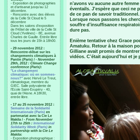
n’avons vu aucune autre femme d
- Exposition de photographies
et d’artisanat jusqu’au 12
éventails. J’espère que ceci ne 
décembre.
de ce pan de savoir traditionnel.
- Rencontre avec des élèves
de la Celle St Cloud le 5
Lorsque nous passons les cherche
décembre
souffre d’insuffisance respiratoi
Dans les salons d’exposition
dure pas.
de l’Hôtel de ville de la Celle St
Cloud (Yvelines) - 8E, avenue
Charles de Gaulle. Entrée libre
Enième tentative chez Grace pour
tous les jours de 15h à 18h00.
Amatuku. Retour à la maison po
- 29 novembre 2012 :
Gilliane avait promis de montre
Rencontre-débat sur les
changements climatiques à
vidéos. C’était aujourd’hui et je
Pantin (Paris) /
- November
29th, 2012 : Climate Change
conference (Paris)
:
"Le changement
climatique: où en sommes-
nous?"
avec Hervé Le Treut,
climatologue, membre du
GIEC. Salle polyvalente de
l’Ecole Saint-Exupéry - 40,
quai de l’Aisne. A 18h30,
entrée libre.
- 17 au 25 novembre 2012 :
Semaine de la Solidarité
Internationale (Paris)
en
partenariat avec la Cie Le
Makila /
- From November
17th to 25th :
International
Solidarity Week (Paris)
in
partnership with la Cie Le
Makila
:
- Exposition photographique :