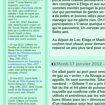
projet "Tuvalu Marine Life",
des consignes à Elega et aux aut
organise, avec son
sommes montés partager la pizza 
association
Pala Dalik
(l’écho
du récif), une conférence
vue qui permettait de garder un œ
intitulée « Etat de santé des
a de belles et bonnes idées pou
récifs calédoniens: Qui fait
quoi ? »
manager qui ne gâche rien. On l’
-
June 6th, 2012: Sandrine
participation s’il lance quelque
Job, AlofaTuvalu’s expert on
qui le passionne. Un cerveau pou
the Tuvalu Marine Life project,
sets up a conference about
fidèle ami.
Reefs’ health in New
Caledonia with her NGO:
Pala
Dalik
(the reef’s echoes).
Au départ de Lee, Elega et Mael
cochon tout chaud, pour demander
- 15 mai 2012: Gilliane est
repassé un peu plus tard pour offr
l'invitée de Patricia Ricard et
Marie-Pierre Cabello aux
Mardis de l'Environnement
spécial "Rio+20"
-
May 15th, 2012:
«
Environment on Tuesday »
Mardi 17 janvier 2012 
conference on “Rio +20”
with screening of some of the
video shot during the last
On allait partir au port pour rem
missions. (Paris)
de gaz au « writer » du Nivaga 
- 13 mai 2012: stand Alofa
appelle. Ils sont surexcités. Sik
Tuvalu au
Vide-Grenier de la
combiné : « Gilliane !! on a pris 
Butte Bergeyre
(Paris)
-
May 13th, 2012: Alofa Tuvalu
fait du thé et frit plein de poiss
booth at the
Bergeyre hill
nouvelle qui confirme celle d’hie
back yard sale
. (Paris)
utilisés et entretenus par les v
- 13 mai 2012 de 11h10 à
bons élèves pour les « dénoncer
11h30: Gilliane est l'invitée
d’un régulateur pour leur gaziniè
d'Anne Cécile Bras dans