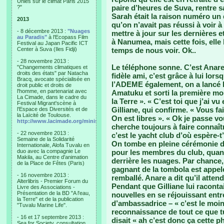
Unies sur le climat Paris 2015
paire d’heures de Suva, rentre s
?"
Sarah était la raison numéro un 
2013
qu’on n’avait pas réussi à voir à 
- 8 décembre 2013 :
"Nuages
mettre à jour sur les dernières e
au Paradis"
à l'Ecopass Film
à Nanumea, mais cette fois, elle
Festival au Japan Pacific ICT
Center à Suva (Iles Fidji)
temps de nous voir. Ok..
- 28 novembre 2013 :
Le téléphone sonne. C’est Anare
"Changements climatiques et
droits des états" par Natacha
fidèle ami, c’est grâce à lui lors
Bracq, avocate spécialisée en
l’ADEME également, on a lancé l
droit public et droits de
l'homme, en partenariat avec
Amatuku et sorti la première mou
La Cimade, dans le cadre du
la Terre ». « C’est toi que j’ai vu
Festival Migrant'scène à
Gilliane, qui confirme. « Vous fa
l'Espace des Diversités et de
la Laïcité de Toulouse.
On est libres ». « Ok je passe vo
http://www.lacimade.org/minisites/migrantscene
cherche toujours à faire connaîtr
- 22 novembre 2013 :
c’est le yacht club d’où espère-t
Semaine de la Solidarité
On tombe en pleine cérémonie d’
Internationale, Alofa Tuvalu en
duo avec la compagnie Le
pour les membres du club, quant 
Makila, au Centre d'animation
derrière les nuages. Par chance, i
de la Place de Fêtes (Paris)
gagnant de la tombola est appelé
- 16 novembre 2013 :
remballé. Anare a dit qu’il atten
Alterlibris - Premier Forum du
Pendant que Gilliane lui raconta
Livre des Associations -
Présentation de la BD "A l'eau,
nouvelles en se réjouissant entr
la Terre" et de la publication
d’ambassadrice – « c’est le moin
"Tuvalu Marine Life".
reconnaissance de tout ce que tu
- 16 et 17 septembre 2013 :
disait « ah c’est donc ça cette p
Sea for Society, consultation