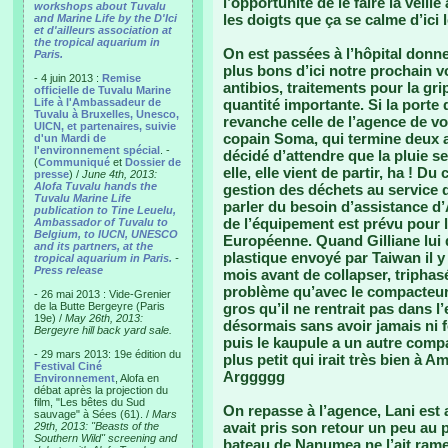
l’opportunité de le faire la veill
workshops about Tuvalu
les doigts que ça se calme d’ici l
and Marine Life by the D'Ici
et d'ailleurs association at
the tropical aquarium in
On est passées à l’hôpital donne
Paris.
plus bons d’ici notre prochain v
- 4 juin 2013 :
Remise
antibios, traitements pour la gr
officielle de Tuvalu Marine
Life à l'Ambassadeur de
quantité importante. Si la porte 
Tuvalu à Bruxelles, Unesco,
revanche celle de l’agence de vo
UICN, et partenaires, suivie
copain Soma, qui termine deux a
d'un Mardi de
l'environnement spécial
. -
décidé d’attendre que la pluie s
(
Communiqué
et
Dossier de
elle, elle vient de partir, ha ! D
presse
) /
June 4th, 2013:
Alofa Tuvalu hands the
gestion des déchets au service d
Tuvalu Marine Life
parler du besoin d’assistance d
publication to Tine Leuelu,
de l’équipement est prévu pour l
Ambassador of Tuvalu to
Belgium, to IUCN, UNESCO
Européenne. Quand Gilliane lui
and its partners, at the
plastique envoyé par Taiwan il 
tropical aquarium in Paris.
-
Press release
mois avant de collapser, tripha
problème qu’avec le compacteur 
- 26 mai 2013 : Vide-Grenier
de la Butte Bergeyre (Paris
gros qu’il ne rentrait pas dans l’
19e) /
May 26th, 2013:
désormais sans avoir jamais ni f
Bergeyre hill back yard sale.
puis le kaupule a un autre compa
- 29 mars 2013: 19e édition du
plus petit qui irait très bien à
Festival Ciné
Arggggg
Environnement
, Alofa en
débat après la projection du
film, "Les bêtes du Sud
On repasse à l’agence, Lani est a
sauvage" à Sées (61). /
Mars
avait pris son retour un peu au pif
29th, 2013: "Beasts of the
Southern Wild" screening and
bateau de Nanumea ne l’ait ramené