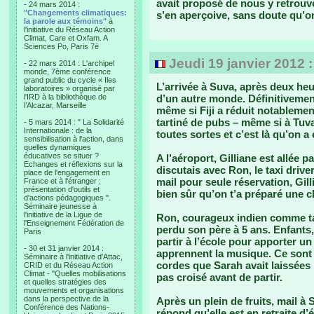
avait proposé de nous y retrouve
- 24 mars 2014 :
"Changements climatiques:
s’en aperçoive, sans doute qu’
la parole aux témoins"
à
l'initiative du Réseau Action
Climat, Care et Oxfam. A
Sciences Po, Paris 7è
Jeudi 19 janvier 2012 
- 22 mars 2014 : L'archipel
monde, 7ème conférence
grand public du cycle « Iles
L’arrivée à Suva, après deux heu
laboratoires » organisé par
l'IRD à la bibliothèque de
d’un autre monde. Définitivemen
l’Alcazar, Marseille
même si Fiji a réduit notablemen
tartiné de pubs – même si à Tuva
- 5 mars 2014 : " La Solidarité
Internationale : de la
toutes sortes et c’est là qu’on a
sensibilisation à l'action, dans
quelles dynamiques
éducatives se situer ?
A l’aéroport, Gilliane est allée p
Echanges et réflexions sur la
discutais avec Ron, le taxi driv
place de l'engagement en
mail pour seule réservation, Gill
France et à l'étranger ;
présentation d'outils et
bien sûr qu’on t’a préparé une 
d'actions pédagogiques ".
Séminaire jeunesse à
l'initiative de la Ligue de
Ron, courageux indien comme tan
l'Enseignement Fédération de
perdu son père à 5 ans. Enfants, 
Paris
partir à l’école pour apporter u
- 30 et 31 janvier 2014 :
apprennent la musique. Ce sont 
Séminaire à l'initiative d'Attac,
cordes que Sarah avait laissées
CRID et du Réseau Action
Climat - "Quelles mobilisations
pas croisé avant de partir.
et quelles stratégies des
mouvements et organisations
dans la perspective de la
Après un plein de fruits, mail à 
Conférence des Nations-
répond qu’elle est en retraite d