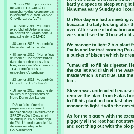
hardly a space to sleep at night
- 19 mars 2016 : participation
de Gilliane Le Gallic à la
Nanumea early Sunday so I coul
projection-débat organisée par
la Médiathèque Boris Vian de
Chevilly-Larue. A 17h
On Monday we had a meeting wit
because the lady looking after t
- 10 février 2016 : Entretien
over. After some clarification an
avec Michel Delberghe pour
un portrait de Gilliane dans le
we should see the 4 household w
magazine de la CIMADE
- 30 janvier 2016 : Assemblée
We manage to light 2 bio plant fo
Générale d’Alofa Tuvalu
Paulo and for that morning Paulo
a bucket of biscuit which is grea
- 30 janvier 2016 : “Non à l’état
d’urgence” une manifestation
dans de nombreuses villes
Tumau still to fill his digester. 
françaises dont Paris bien sûr
. L’assemblée nous a
the out let and drain all the wa
empêchés d’y participer.
inside which is not true. But th
- 23 janvier 2016 : Assemblée
him.
Générale de la Coalition 21
Steven was undecided because o
- 16 janvier 2016 : marche de
soutien aux agriculteurs de
remove the plant from Isalas ho
Notre Dame des Landes
to fill his plant and our last c
- D’Aout à fin décembre :
manage to light it with the gas s
préparation et clôture du
dossier “biorap Tuvalu“avec le
As for the piggery with the exc
SPREP et Dani Ceccarrelli,
scientifique, co-auteure déjà
piggery all the rest had not start
du TML Un projet annulé à la
and sort thing out with the bio 
dernière minute par le
Gouvernement.