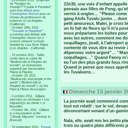
- 28 octobre 2011 : projection
21h30, une voix d’enfant appell
de "Nuages au
Paradis"/"Trouble in Paradise"
pensais aux filles de Fong, qu’e
suivi d'un
débat avec
vernis à ongles… “Please come 
Christopher Horner
pour un
réseau de professeurs de
gang Alofa Tuvalu junior… dont j
sciences à Los Angeles
petit amoureux, Malei, je crois bi
(Californie).
-
October 28th, 2011 :
un fo fait de fleurs qu’il m’a po
"
"Trouble in Paradise"
nous préparions les boites pour v
screening and debate with
avec les autres, comment me donn
Christopher Horner for a
science network schools
coquillages, jeudi, à l’aéroport
headed by Lisa Niver Rajna.
contente de vous dire au revoir 
(Los Angeles - California).
dépensiez votre argent”… “Mais 
- 19 octobre 2011 : Table-
coquillages…” Quand Fanny m’a v
ronde dans le cadre de
eu l’un des plus grands fous rir
"Biodiversité et Peuples du
monde", un événement
Quand je pense que nous appréh
organisé par l'association
les Tuvaluens…
Plante & Planète.
-
October 19, 2011 :
"Biodiversity and people of the
world" ("Biodiversité et
Peuples du monde"), by the
Plant & Planet Association.
Dimanche 15 janvier 20
- 4 octobre 2011 : Gilliane
intervient au séminaire « Les
La journée avait commencé comm
migrant(e)s du climat », à
tout est relatif : sur le sol, deva
Bruxelles
-
October 4th, 2011 : Gilliane
déconcertant venant d’un gamin 
is a keyspeaker at the
"Climate Migrants" seminar in
Nala, elle, avait mis les petits 
Brussels
trois ou quatre plats différent
- 10 septembre 2011 :
Forum