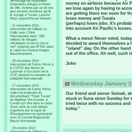
Vernissage de l’exposition
money on airfares because Air Pa
Empreintes d’Argos à l’Hotel
we lose again by having to acco
de Ville, invitées par un de nos
plus anciens membres qui fit
are getting there too soon for the
le voyage à Tuvalu, Laurent
loses money and Tuvalu
Weyl, aujourd’hui au Vietnam.
(perhaps) loses jobs. It’s probab
- 21 novembre 2015 :
into account Air Pacific’s losses
Intervention de Gilliane Le
Gallic avec Chloé
Vlassopoulos dans "200
What a mess! Never mind, today 
millions de réfugiés
decided to award themselves a ha
climatiques et moi et moi et
moi" organisé par ATTAC dans
“island” day. On the other hand i
le cadre du Festival Images
out of the office. Ah well, such is 
Mouvementées.
- 20 novembre 2015 :
John
Intervention de Fanny Héros à
la COP21 des Monts du
Lyonnais à l'occasion de la
COP, pendant la semaine de
solidarité internationale.
Wednesday January 25
- 17 novembre 2015 :
Intervention de Fanny Héros
suite à la projection du
Our friend and owner Seinati, al
documentaire "Thule Tuvalu"
stuck in Suva since Sunday for 
de Matthias Von Gunten, à
tried twice with no success and 
Condé-sur-Vire dans le cadre
d'une série de ciné-débats
today.”
organisés par la Ligue de
l'Enseignement en partenariat
avec le Conseil Régional de
Basse-Normandie.
- 19 octobre 2015 :
Intervention de Gilliane Le