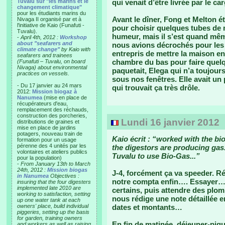
Tuvalu sur "les marins et le
qui venait d’être livrée par le c
changement climatique"
pour les étudiants marins du
Avant le dîner, Fong et Melton é
Nivaga II organisé par et à
l'initiative de Kaio (Funafuti -
pour choisir quelques tubes de 
Tuvalu).
humeur, mais il s’est quand mê
-
April 4th, 2012 :
Workshop
about "seafarers and
nous avions décrochés pour les 
climate change"
by Kaio with
entrepris de mettre la maison e
seafarers and trainees
chambre du bas pour faire quel
(Funafuti – Tuvalu, on board
Nivaga) about environmental
paquetait, Elega qui n’a toujour
practices on vessels.
sous nos fenêtres. Elle avait un
- Du 17 janvier au 24 mars
qui trouvait ça très drôle.
2012:
Mission biogaz à
Nanumea
(mise en place de
récupérateurs d'eau,
remplacement des réchauds,
construction des porcheries,
Lundi 16 janvier 2012
distributions de graines et
mise en place de jardins
potagers, nouveau train de
Kaio écrit : “worked with the b
formation pour un usage
pérenne des 4 unités par les
the digestors are producing gas..
volontaires et ateliers publics
Tuvalu to use Bio-Gas...”
pour la population)
-
From January 13th to March
24th, 2012 :
Mission biogas
J-4, forcément ça va speeder. 
in Nanumea
Objectives :
notre compta enfin…. Essayer… Il
insuring that the four digesters
implemented late 2010 are
certains, puis attendre des plo
working to satisfaction, setting
nous rédige une note détaillée 
up one water tank at each
owners' place, build individual
dates et montants…
piggeries, setting up the basis
for garden, training owners
En fin de matinée, déjeuner-piqu
and workers as well as raising