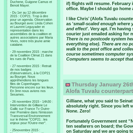
Duchene, Guigone Camus et
if) flights will resume. February
Benoit Mayer.
office. Maybe I should go home 
- Du 1er au 12 décembre
2015 : COP21. Trop à dire
I like Chris’ (Alofa Tuvalu count
pour un agenda. Observation
as ‘
small-scaled enough where yo
au Bourget avec Linda Cohen
et Laurent Leguyader et
and effect
’. Very apt. I’m havin
representation dans les
courier just emailed asking for m
assemblées de la coalition et
autres associations par Maria
There is no postcode system here
Vives, notre très jeune amie
everything else). There are no pos
catalane.
walk to the post office and coll
- 29 novembre 2015 : marche
course sometimes computer syst
de la Coalition Climat 21 dans
Computers seems to accept tha
les rues de Paris.
- 27 novembre 2015 : Retrait
de nos badges
d’observateurs, à la COP21
au Bourget. Nous
appréhendions les longues
Thursday January 26th,
files de Copenhagen.
Personne encore sur les lieux.
Alofa Tuvalu counterpart
En 3mn nous avions nos
Sesames.
Gilliane, what you said to Seina
- 26 novembre 2015 - 14h30 :
Intervention de Gilliane Le
absolutely right. Since you left
Gallic sur France Tv Outre-
None. Zero!
mer Première dans l'émission
Transversal Environnement
sur le thème "COP21 : les
Fortunately Government sent “N
enjeux pour l'Outre-mer".
ten seafarers on board; the Go
- 25novembre 2015 :
on Saturday and we are going to