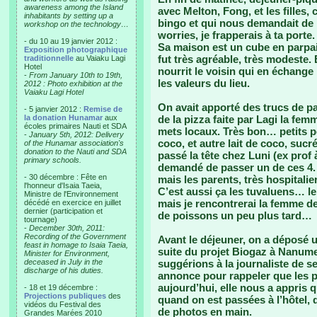
awareness among the Island
avec Melton, Fong, et les filles,
inhabitants by setting up a
bingo et qui nous demandait de 
workshop on the technology…
worries, je frapperais à ta porte
- du 10 au 19 janvier 2012 :
Sa maison est un cube en parpai
Exposition photographique
fut très agréable, très modeste. E
traditionnelle
au Vaiaku Lagi
Hotel
nourrit le voisin qui en échange l
-
From January 10th to 19th,
les valeurs du lieu.
2012 : Photo exhibition at the
Vaiaku Lagi Hotel
On avait apporté des trucs de pa
- 5 janvier 2012 :
Remise de
la donation Hunamar
aux
de la pizza faite par Lagi la fem
écoles primaires Nauti et SDA
mets locaux. Très bon… petits po
-
January 5th, 2012: Delivery
coco, et autre lait de coco, sucr
of the Hunamar association's
donation to the Nauti and SDA
passé la tête chez Luni (ex prof 
primary schools.
demandé de passer un de ces 4. E
- 30 décembre : Fête en
mais les parents, très hospitali
l'honneur d'Isaia Taeia,
C’est aussi ça les tuvaluens… le
Ministre de l'Environnement
mais je rencontrerai la femme d
décédé en exercice en juillet
dernier (participation et
de poissons un peu plus tard…
tournage)
-
December 30th, 2011:
Recording of the Government
Avant le déjeuner, on a déposé
feast in homage to Isaia Taeia,
suite du projet Biogaz à Nanume
Minister for Environment,
deceased in July in the
suggérions à la journaliste de se
discharge of his duties.
annonce pour rappeler que les ph
aujourd’hui, elle nous a appris q
- 18 et 19 décembre :
Projections publiques
des
quand on est passées à l’hôtel, 
vidéos du Festival des
de photos en main.
Grandes Marées 2010