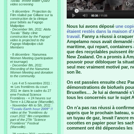
Tuvalu "IRWM Water Quizz"
video screening
- 9 décembre : Projection du
Film réalisé par Gilliane sur la
construction de la clinique
pour bébés au Fagogo
Nous lui avons déposé
une copie
Malipolipo
-
December 9th, 2011: Alofa
étaient restés dans la maison d'A
Tuvalu' "Baby clinic
travail.
Fanny a réussi à craquer 
construction by the Fagogo"
video is projected to the
Ampelamo nous avait demandé de
Fagogo Malipolipo club
maritime, qui repart, containers
Members
que des recyclables puissent êtr
- 8 décembre : Nanumea
New Zealand. On a promis à Ampe
Women Meeting (participation
pouvoir pour débloquer la situati
et tournage)
-
December 8th, 2011:
seul mec vraiment motivé par, no
Recording of the Nanumea
son île.
Women Meeting and donation
to the community.
On est passées ensuite chez Pa
- Les 4 et 5 novembre 2011 :
démonstrations de biofuels pour l
≪ Les frontières du court
2011 ≫ dans le cadre du 27
Bruxelles… Je lui ai demandé s’il
eme Festival Science
tous les concernés sur le suje
Frontières - « 24 heures sur
Terre » à L’Alcazar (Marseille).
-
November 4th to 5th, 2011 :
On n’a pas ras réussi à confirm
"Tuvalu Earth hour 2009" !!
appris que le prochain bateau, s
video at the "frontières du
court 2011" film competition
un tuyau de gaz, levait l’ancre 
part of the 27th "Science
cocottes en papier pour les sach
Frontières" Festival
(Marseille).
comment ont été dépensées les