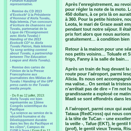
Funafuti Kaupule
Après l’enregistrement, au revoi
representative.
pour régler la note de la moto. Le
- Remise du CD 2013
450 dollars, à ce prix là on aur
d'Ecolozik* à la Présidente
d'Honneur d'Alofa Tuvalu,
à 360. Pour la petite histoire, 
Nala Ielemia. (*un concours
Leota, le mari de Grace avait em
d'écriture de chansons sur
pendant tout notre séjour. Il ét
Tuvalu, partenariat de la
Ligue de l'Enseignement
prix fort alors que nous aurion
avec Alofa Tuvalu) /
gratuitement… à condition bien 
Handing of the 2013
Ecolozik CD* to Alofa
Tuvalu Patron, Nala Ielemia
Retour à la maison pour une sé
*(a song writing contest
about Tuvalu, a partnership
nos petits voisins… Toluafe et St
between The Education
frigo, Fanny à la salle de bain…
League and Alofa Tuvalu).
- Remise des cartes de
Après un train de hug devant la
l'Union de la la Presse
route pour l’aéroport, parmi les
Francophone aux
journalistes des Médias de
Alicia. Ils nous ont accompagnée
Tuvalu /
Handing of the UPF
ma valise... On sentait la triste
press cards to the Tuvalu
n’arrêtait pas de dire « I’m not 
media people.
grandissante a explosé ce matin 
- Du 8 au 12 juillet, 2013:
Maeli se sont effondrés dans les 
Alofa Tuvalu est bien
représentée au 12ème
Congrès scientifique du
A l’aéroport, parmi ceux qui avai
Pacifique
"La science au service de la
Tataua (RedCross) qui nous con
sécurité humaine et du
à la tête de TuCan – une excelle
Développement durable
la veille -, Tafue (EKT), le gentil
dans les îles du Pacifique et
les côtes", Campus de
(prof), le gentil vieux Teveia, Ri
l'USP à Suva
/
From 8 to 12