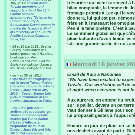
trésorière qui vient rarement à l
July, 2013:
several Alofa
Tuvalu members and
bilan comptable, la femme de Josh
supports attend the 12th
fromage promis à Lee qui le voyai
Pacific Science
donnera, lui qui est peu démons
Intercongress "Science for
Human Security &
frère en lui massant les omoplat
Sustainable Development in
Penni le tensiomètre. C’est à p
the Pacific Islands & Rim"
at University of the South
Le sentiment global est que c’ét
Pacific Laucala Campus,
pluie battante d’avoir limité les
Suva, Fiji
sûr une grande partie de nos ami
- 24 et 25 juin 2013 : Sea for
Society, consultation des
parties prenantes à Nausicaa-
Boulogne sur Mer
/
June 24 and 25th: Sea for
Mercredi 18 janvier 20
Society consultation forum at
Nausicaa-Boulogne sur Mer.
Email de Kaio à Nanumea
- du 4 au 30 juin 2013 :
“We have been excited to experie
Exposition photographique
sur le projet Tuvalu Marine
Tuvalu...Our workshop will be o
Life à l'aquarium de la Porte
at night when everyone is not bu
Dorée. /
June 4th to 30t,
2013h: Tuvalu Marine Life
picture exhibition at the
Aux aurores, on entend du bruit d
tropical aquarium in Paris.
sur le pallier, devant un parterre 
- les 6 et 8 juin 2013 :
veut donner à Gilliane pour son d
ateliers pédagogiques sur
lui proposait gestes à l’appui 
Tuvalu et la biodiversité
marine par l'association
d'Ici et d'Ailleurs à
Encore un jour de pluie, on se 
l'aquarium de la Porte
Dorée. /
June 6th and 8th,
nos déchets avant de partir. Gilli
2013: Kid awareness