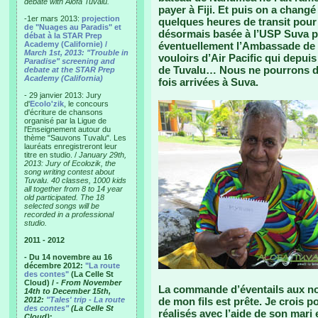
debate with Alofa Tuvalu.
payer à Fiji. Et puis on a changé
-1er mars 2013:
projection
quelques heures de transit pour
de "Nuages au Paradis" et
désormais basée à l’USP Suva po
débat à la STAR Prep
Academy (Californie) /
éventuellement l’Ambassade de 
March 1st, 2013: "Trouble in
vouloirs d’Air Pacific qui depuis
Paradise" screening and
de Tuvalu… Nous ne pourrons do
debate at the STAR Prep
Academy (California)
fois arrivées à Suva.
- 29 janvier 2013: Jury
d'
Ecolo'zik
, le concours
d'écriture de chansons
organisé par la Ligue de
l'Enseignement autour du
thème "Sauvons Tuvalu". Les
lauréats enregistreront leur
titre en studio. /
January 29th,
2013: Jury of Ecolozik, the
song writing contest about
Tuvalu. 40 classes, 1000 kids
all together from 8 to 14 year
old participated. The 18
selected songs will be
recorded in a professional
studio.
2011 - 2012
- Du 14 novembre au 16
décembre 2012:
"La route
des contes"
(La Celle St
Cloud) /
- From November
La commande d’éventails aux noms
14th to December 15th,
2012:
"Tales' trip - La route
de mon fils est prête. Je crois po
des contes"
(La Celle St
réalisés avec l’aide de son mari 
Cloud)
: