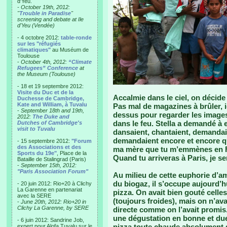
d'Yeu.
- October 19th, 2012:
"
Trouble in Paradise
"
screening and debate at Ile
d'Yeu (Vendée)
- 4 octobre 2012:
table-ronde
sur les "réfugiés
climatiques"
au Muséum de
Toulouse
-
October 4th, 2012:
“Climate
Refugees” Conference
at
the Museum (Toulouse)
- 18 et 19 septembre 2012:
Visite du Duc et de la
Accalmie dans le ciel, on décide 
Duchesse de Cambridge,
Kate and William, à Tuvalu
Pas mal de magazines à brûler, ici
-
September 18th and 19th,
dessus pour regarder les images,
2012:
The Duke and
dans le feu. Stella a demandé à
Dutches of Cambridge's
visit to Tuvalu
dansaient, chantaient, demandai
demandaient encore et encore qu
- 15 septembre 2012:
"Forum
des Associations et des
ma mère que tu m’emmènes en Fra
Sports du 19e"
, Place de la
Quand tu arriveras à Paris, je se
Bataille de Stalingrad (Paris)
-
September 15th, 2012:
"Paris Association Forum"
Au milieu de cette euphorie d’am
du biogaz, il s’occupe aujourd’h
- 20 juin 2012: Rio+20 à Clichy
La Garenne en partenariat
pizza. On avait bien gouté celle
avec la SERE
(toujours froides), mais on n’a
-
June 20th, 2012: Rio+20 in
Clichy La Garenne, by SERE
directe comme on l’avait promis.
une dégustation en bonne et due
- 6 juin 2012: Sandrine Job,
pizza toute chaude absolument di
expert pour Alofa Tuvalu sur le