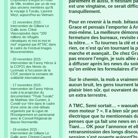
Empreintes d’Argos à l’Hotel
parlement et aussi, n’hésitant pas 
de Ville, invitées par un de nos
est une vingtaine, ce serait diffic
plus anciens membres qui fit
tranquillement.
le voyage à Tuvalu, Laurent
Weyl, aujourd’hui au Vietnam.
Pour en revenir à la mob. bétasse
- 21 novembre 2015 :
Intervention de Gilliane Le
Grace et pensais l’emporter à Am
Gallic avec Chloé
moi-même. La meilleure démonstr
Vlassopoulos dans "200
fermeture des bureaux, revisite
millions de réfugiés
climatiques et moi et moi et
la nôtre… « Tu tournes la clé e
moi" organisé par ATTAC dans
rien, ce n’est qu’en tournant la p
le cadre du Festival Images
Mouvementées.
marche et avançait.. De chez Grac
pas encore l’engin, je suis allée
- 20 novembre 2015 :
Intervention de Fanny Héros à
à diffuser après les news du soi
la COP21 des Monts du
qu’on enlève les formulaires d’in
Lyonnais à l'occasion de la
COP, pendant la semaine de
solidarité internationale.
Sur le chemin, la mob a vraiment 
aucun bruit, les gens tournent 
- 17 novembre 2015 :
Intervention de Fanny Héros
plaisir bien sûr, qui ouvraient 
suite à la projection du
un extra terrestre.
documentaire "Thule Tuvalu"
de Matthias Von Gunten, à
Condé-sur-Vire dans le cadre
A TMC, Semi sortait… « waouah c
d'une série de ciné-débats
mon moteur ? ». Il a bien sûr pen
organisés par la Ligue de
l'Enseignement en partenariat
électrique que tu mentionnais da
avec le Conseil Régional de
penses que ça fait une news en so
Basse-Normandie.
Tiani…. OK pour l’annonce et ell
- 19 octobre 2015 :
retransmission des longs disco
Intervention de Gilliane Le
session s’est ouverte aujourd’hu
Gallic avec Christel Cournil,