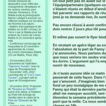
Un tout petit pas en avant sur le
monde menacée de
disparaître sous l’effet des
l’équipe/partenaire (quelques c
changements climatiques et
s’étaient réunis en début d’ann
les actions menées pour
retarder l’échéance. Et le
fait parvenir ses rapports de r
Makila invite la photographe
(moi je ne demande rien, ils so
Marion Labéjof à exposer sa
réflexion poétique sur les liens
de l’homme à la nature.
Pas encore réussi à avoir confi
- Ateliers d’art plastique et de
dois rentrer 2 jours plus tôt pou
théâtre sur la BD « A l’eau, la
Terre » par le Makila pour les
enfants du Centre de Loisirs
Et même pas ouvert le flyer biod
Mathis le 21 novembre après-
midi.
- Conférence-vernissage de
En sirotant un apéro léger au couc
l’exposition le 22 novembre
l’absolution de la part de Fanny 
agrémentée de contes.
Au Centre d’animation Mathis
j’ai annoncées. Nous partons du 
(15 rue Mathis, Paris 19e)
que nous serions les seules vrai
- 14 novembre 2012:
les écrire. L’argument qui l’a e
Lancement de l'opération
ouvrir de nouveaux.
"Sauvons Tuvalu"
avec la
Ligue de l'Enseignement
- November 14th, 2012 :
Je n’avais aucune idée ce matin
Lauching day of
"Let's save
passerait de cette façon. Dans l
Tuvalu"
, a project with la
Ligue de l'Enseignement
qui s’amusent. J’imaginais bien
fond un peu nostalgique de me r
- 19 octobre 2012: Projection
Fanny qui était la dernière parti
de "
Nuages au Paradis
"
suivie d'un débat, à l'initiative
allait me manquer aussitôt, ta
du Point Info Energie de
étonnées la semaine précédente e
Vendée dans le cadre de la
Fête de l'Energie
de l'île
parti que la veille. Ca nous sembl
d'Yeu.
choses en 24h...