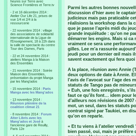
heures sur Terre avec
Science Frontières et Terre.tv
Parmi les autres bonnes nouvelle
discussion d’hier avec le captain 
- 2 et 16 décembre 2014 :
Atelier Our Life 21, prises de
judicieux mais pas praticable ce
vue 1/4 et 2/4 à la
réalisions la workshop dans la ca
ressourcerie
que je passe l’après midi du jeu
- 22 novembre 2014 : village
grande inquiétude : qu’on ne par
des associations de solidarité
internationale de la Ligue de
démarrer les engins. Mais si ca
l'Enseignement, 18 à 22h dans
vraiment ce sera une performanc
la salle de spectacle du centre
gilles. Lee m’a rassurée aujourd’h
Tour des Dames, Paris
jeudi pour un dernier œil mais i
- 22 et 24 novembre 2014 :
savent exactement qui fera quoi s
ateliers Manga à la Maison
des Ensembles
A la place, réunion avec Annie (
- 21 novembre 2014 : Soirée
deux options de date à Annie. Ell
Maison des Ensembles,
présentation du projet Manga
l’avis de l’avocat sur l’age des
par les Mang'ados
statuts de Tango pas de mineurs
- 15 novembre 2014 :
Paris
« Euh, une fois enregistrés, s’il
Manga avec les Mang'ados
faut ce qu’ils font… idem pour le
- 13 novembre 2014 :
d’ailleurs nos révisions de 2007 
Réunion plénière de la
mot, un seul, dans les statuts po
coalition climat 21
contrat signé par Taukiei, en disan
- 8 novembre 2014 :
Forum
qu’on en reparle.
Alter Libris avec les
Mang'ados et José
à
l'ancienne gare de Reuilly,
« Et tu viens à l’atelier vendredi
Paris 12e
bien passé, oui, mais je préfère 