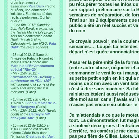
organise, avec son
pu récupérer toutes les infos qui
association
Pala Dalik
(l’écho
son rapport préliminaire sur la B
du récif), une conférence
intitulée « Etat de santé des
semaines de préparation, de for
récifs calédoniens: Qui fait
Tmti sur les 2 équipements que no
quoi ? »
public a été un réel succès et va
-
June 6th, 2012: Sandrine
Job, AlofaTuvalu’s expert on
du coin.
the Tuvalu Marine Life project,
sets up a conference about
Reefs’ health in New
Je croyais pouvoir me la couler 
Caledonia with her NGO:
Pala
semaines…. Loupé. La liste des 
Dalik
(the reef’s echoes).
départ n’est guère annonciatrice
- 15 mai 2012: Gilliane est
l'invitée de Patricia Ricard et
Assurer la pérennité de la format
Marie-Pierre Cabello aux
Mardis de l'Environnement
(entre autre chose, négocier et a
spécial "Rio+20"
commander le ventilo qui manqua
-
May 15th, 2012:
«
Environment on Tuesday »
superbe petit engin en kit qui a
conference on “Rio +20”
moins de 2 mn avec un ventilat
with screening of some of the
c’est à dire sans machine. Sa fa
video shot during the last
missions. (Paris)
ministres étaient aussi médusés 
dire moi aussi car si j’avais vu l
- 13 mai 2012: stand Alofa
Tuvalu au
Vide-Grenier de la
n’avais pas encore vu utiliser le 
Butte Bergeyre
(Paris)
-
May 13th, 2012: Alofa Tuvalu
booth at the
Bergeyre hill
Je m’attendais à ce que le moteu
back yard sale
. (Paris)
tout. La démonstration fut magi
a soulevé deux grues d’entraînem
- 13 mai 2012 de 11h10 à
11h30: Gilliane est l'invitée
Derrière, ma caméra je me dema
d'Anne Cécile Bras dans
pas peu fière de Gilles, Léota, Ut
l'émission
C'est pas du Vent