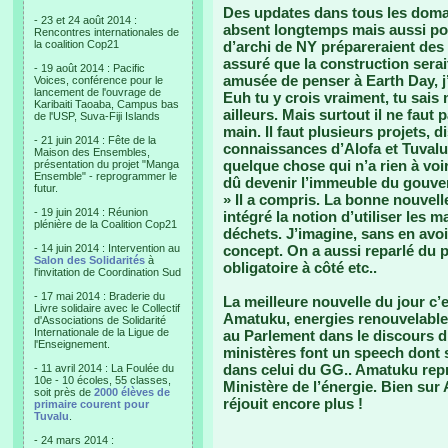
Des updates dans tous les domai
- 23 et 24 août 2014 :
absent longtemps mais aussi pou
Rencontres internationales de
la coalition Cop21
d’archi de NY prépareraient des 
assuré que la construction serai
- 19 août 2014 : Pacific
amusée de penser à Earth Day, j’
Voices, conférence pour le
lancement de l'ouvrage de
Euh tu y crois vraiment, tu sais
Karibaiti Taoaba, Campus bas
ailleurs. Mais surtout il ne faut 
de l'USP, Suva-Fiji Islands
main. Il faut plusieurs projets, dis
- 21 juin 2014 : Fête de la
connaissances d’Alofa et Tuvalu 
Maison des Ensembles,
quelque chose qui n’a rien à vo
présentation du projet "Manga
Ensemble" - reprogrammer le
dû devenir l’immeuble du gouver
futur.
» Il a compris. La bonne nouvell
- 19 juin 2014 : Réunion
intégré la notion d’utiliser les 
plénière de la Coalition Cop21
déchets. J’imagine, sans en avoir
- 14 juin 2014 : Intervention au
concept. On a aussi reparlé du 
Salon des Solidarités
à
obligatoire à côté etc..
l'invitation de Coordination Sud
- 17 mai 2014 : Braderie du
La meilleure nouvelle du jour 
Livre solidaire avec le Collectif
Amatuku, energies renouvelables
d'Associations de Solidarité
Internationale de la Ligue de
au Parlement dans le discours d
l'Enseignement.
ministères font un speech dont s
dans celui du GG.. Amatuku repré
- 11 avril 2014 : La Foulée du
10e - 10 écoles, 55 classes,
Ministère de l’énergie. Bien sur
soit près de
2000 élèves de
réjouit encore plus !
primaire courent pour
Tuvalu
.
- 24 mars 2014 :