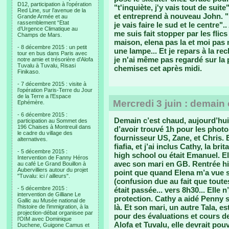
D12, participation à l’opération
"t'inquiète, j'y vais tout de suit
Red Line, sur l’avenue de la
et entreprend à nouveau John. "Ka
Grande Armée et au
rassemblement “Etat
je vais faire le sud et le centre".
d’Urgence Climatique au
me suis fait stopper par les flics
Champs de Mars.
maison, elena pas la et moi pas 
- 8 décembre 2015 : un petit
une lampe... Et je repars à la rec
tour en bus dans Paris avec
je n'ai même pas regardé sur la p
notre amie et trésorière d’Alofa
Tuvalu à Tuvalu, Risasi
chemises cet après midi.
Finikaso.
- 7 décembre 2015 : visite à
l’opération Paris-Terre du Jour
de la Terre a l’Espace
Mercredi 3 juin : demain
Ephémère.
- 6 décembre 2015 :
Demain c’est chaud, aujourd’hui
participation au Sommet des
196 Chaises à Montreuil dans
d’avoir trouvé 1h pour les photo
le cadre du village des
fournisseur US, Zane, et Chris. 
alternatives.
fiafia, et j’ai inclus Cathy, la b
- 5 décembre 2015 :
high school ou était Emanuel. E
Intervention de Fanny Héros
avec son mari en GB. Rentrée hier
au café Le Grand Bouillon à
Aubervilliers autour du projet
point que quand Elena m’a vue s
"Tuvalu: ici / ailleurs".
(confusion due au fait que toute
- 5 décembre 2015 :
était passée... vers 8h30... Elle
intervention de Gilliane Le
protection. Cathy a aidé Penny s
Gallic au Musée national de
là. Et son mari, un autre Tala, es
l’histoire de l’immigration, à la
projection-débat organisee par
pour des évaluations et cours de
l’OIM avec Dominique
Alofa et Tuvalu, elle devrait pou
Duchene, Guigone Camus et