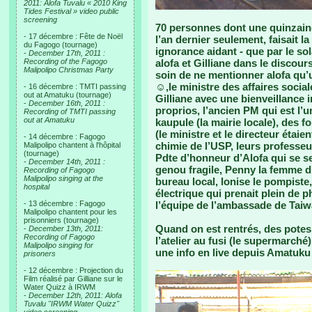
2011: Alofa Tuvalu « 2010 King
Tides Festival » video public
screening
70 personnes dont une quinzaine
- 17 décembre : Fête de Noël
l’an dernier seulement, faisait la
du Fagogo (tournage)
ignorance aidant - que par le sol
-
December 17th, 2011 :
Recording of the Fagogo
alofa et Gilliane dans le discours
Malipolipo Christmas Party
soin de ne mentionner alofa qu’u
☺,le ministre des affaires sociale
- 16 décembre : TMTI passing
out at Amatuku (tournage)
Gilliane avec une bienveillance 
-
December 16th, 2011 :
proprios, l’ancien PM qui est l’
Recording of TMTI passing
out at Amatuku
kaupule (la mairie locale), des 
(le ministre et le directeur étai
- 14 décembre : Fagogo
chimie de l’USP, leurs professeur
Malipolipo chantent à l'hôpital
(tournage)
Pdte d’honneur d’Alofa qui se s
-
December 14th, 2011 :
genou fragile, Penny la femme d
Recording of Fagogo
Malipolipo singing at the
bureau local, lonise le pompiste
hospital
électrique qui prenait plein de 
- 13 décembre : Fagogo
l’équipe de l’ambassade de Taiwa
Malipolipo chantent pour les
prisonniers (tournage)
Quand on est rentrés, des potes 
-
December 13th, 2011:
Recording of Fagogo
l’atelier au fusi (le supermarché
Malipolipo singing for
une info en live depuis Amatuku e
prisoners
- 12 décembre : Projection du
Film réalisé par Gilliane sur le
Water Quizz à IRWM
-
December 12th, 2011: Alofa
Tuvalu "IRWM Water Quizz"