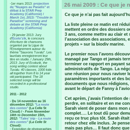
-1er mars 2013:
projection
26 mai 2009 : Ce que je n
de "Nuages au Paradis" et
débat à la STAR Prep
Ce que je n’ai pas fait aujourd’h
Academy (Californie) /
March 1st, 2013: "Trouble in
Paradise" screening and
La liste pleine ce matin est rédu
debate at the STAR Prep
Academy (California)
mettent en ordre des dossiers o
3 ans, comme mettre au clair et
- 29 janvier 2013: Jury
d'
Ecolo'zik
, le concours
l’association des associations, 
d'écriture de chansons
projets » sur la biodiv marine.
organisé par la Ligue de
l'Enseignement autour du
thème "Sauvons Tuvalu". Les
Le premier nous l’avons découve
lauréats enregistreront leur
managé par Tango et jamais te
titre en studio. /
January 29th,
2013: Jury of Ecolozik, the
terminer ce rapport en payant sa
song writing contest about
administratifs de Tango. La négo
Tuvalu. 40 classes, 1000 kids
une réunion pour nous raviver le
all together from 8 to 14 year
old participated. The 18
paramètres importants et des bo
selected songs will be
documents que nous rédigions, 
recorded in a professional
studio.
avant le départ de Fanny à l’avi
2011 - 2012
Cet aprèm, j’avais l’intention d
- Du 14 novembre au 16
perdre, en solitaire et en me c
décembre 2012:
"La route
Sarah vient de poser dans mon a
des contes"
(La Celle St
Cloud) /
- From November
complet…. Le tout dû pour demain
14th to December 15th,
reçu ce truc plus tôt. Sarah étai
2012:
"Tales' trip - La route
des contes"
(La Celle St
retour chez elle inclus. Je pense
Cloud)
:
mais pas plus… Il faut donc que j
- Exposition de photographies