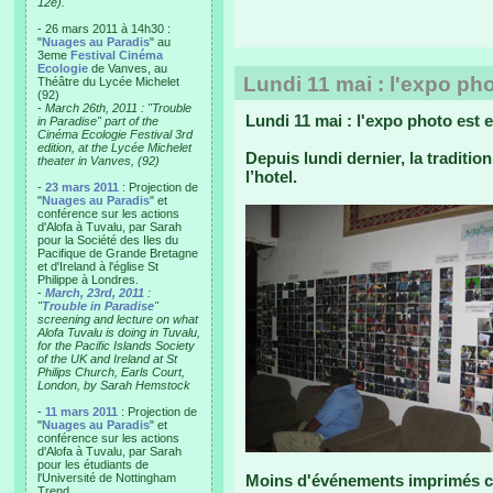
12e).
- 26 mars 2011 à 14h30 :
"
Nuages au Paradis
" au
3eme
Festival Cinéma
Ecologie
de Vanves, au
Lundi 11 mai : l'expo ph
Théâtre du Lycée Michelet
(92)
-
March 26th, 2011 : "Trouble
Lundi 11 mai : l'expo photo est 
in Paradise" part of the
Cinéma Ecologie Festival 3rd
edition, at the Lycée Michelet
Depuis lundi dernier, la traditi
theater in Vanves, (92)
l’hotel.
-
23 mars 2011
: Projection de
"
Nuages au Paradis
" et
conférence sur les actions
d'Alofa à Tuvalu, par Sarah
pour la Société des Iles du
Pacifique de Grande Bretagne
et d'Ireland à l'église St
Philippe à Londres.
-
March, 23rd, 2011
:
"
Trouble in Paradise
"
screening and lecture on what
Alofa Tuvalu is doing in Tuvalu,
for the Pacific Islands Society
of the UK and Ireland at St
Philips Church, Earls Court,
London, by Sarah Hemstock
-
11 mars 2011
: Projection de
"
Nuages au Paradis
" et
conférence sur les actions
d'Alofa à Tuvalu, par Sarah
pour les étudiants de
l'Université de Nottingham
Moins d'événements imprimés ce
Trend