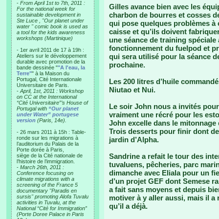
-
From April 1st to 7th, 2011 :
Gilles avance bien avec les équi
For the national week for
charbon de bourres et cosses d
sustainable development in
Ste Luce , "Our planet under
qui pose quelques problèmes à c
water " comic book is used as
caisse et qu’ils doivent fabrique
a tool for the kids awareness
workshops (Martinique)
une séance de training spéciale a
fonctionnement du fuelpod et pr
- 1er avril 2011 de 17 à 19h :
qui sera utilisé pour la séance 
Ateliers sur le développement
durable avec promotion de la
prochaine.
bande dessinée "
"A l'eau, la
Terre"
" à la Maison du
Portugal, Cité Internationale
Les 200 litres d’huile commandé
Universitaire de Paris.
Niutao et Nui.
-
April, 1st, 2011 : Workshop
on CC at the International
“Cité Universitaire”’s House of
Le soir John nous a invités pour
Portugal with
“Our planet
vraiment une récré pour les esto
under Water” portugese
version
(Paris, 14e).
John excelle dans le mitonnage d
Trois desserts pour finir dont d
- 26 mars 2011 à 15h : Table-
ronde sur les migrations à
jardin d’Alpha.
l’auditorium du Palais de la
Porte dorée à Paris,
Sandrine a refait le tour des int
siège de la Cité nationale de
l’histoire de l’immigration.
tuvaluens, pêcheries, parc marin
-
March 26th, 2011 :
dimanche avec Eliala pour un fiel
Conference focusing on
climate migrations with a
d’un projet GEF dont Semese rail
screening of the France 5
a fait sans moyens et depuis bi
documentary "Paradis en
sursis" promoting Alofa Tuvalu
motiver à y aller aussi, mais il 
activities in Tuvalu, at the
qu’il a déjà.
National “Cité for Immigration”
(Porte Doree Palace in Paris