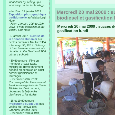
inhabitants by setting up a
workshop on the technology…
Mercredi 20 mai 2009 : su
- du 10 au 19 janvier 2012 :
Exposition photographique
biodiesel et gasification 
traditionnelle
au Vaiaku Lagi
Hotel
-
From January 10th to 19th,
Mercredi 20 mai 2009 : succès de 
2012 : Photo exhibition at the
Vaiaku Lagi Hotel
gasification lundi
- 5 janvier 2012 :
Remise de
la donation Hunamar
aux
écoles primaires Nauti et SDA
-
January 5th, 2012: Delivery
of the Hunamar association's
donation to the Nauti and SDA
primary schools.
- 30 décembre : Fête en
l'honneur d'Isaia Taeia,
Ministre de l'Environnement
décédé en exercice en juillet
dernier (participation et
tournage)
-
December 30th, 2011:
Recording of the Government
feast in homage to Isaia Taeia,
Minister for Environment,
deceased in July in the
discharge of his duties.
- 18 et 19 décembre :
Projections publiques
des
vidéos du Festival des
Grandes Marées 2010
-
December 18th to 19th,