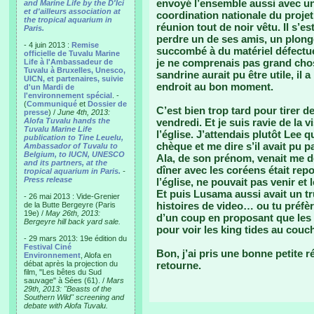
envoyé l’ensemble aussi avec un 
and Marine Life by the D'Ici
et d'ailleurs association at
coordination nationale du projet 
the tropical aquarium in
réunion tout de noir vêtu. Il s’es
Paris.
perdre un de ses amis, un plon
- 4 juin 2013 :
Remise
succombé à du matériel défectueu
officielle de Tuvalu Marine
je ne comprenais pas grand chos
Life à l'Ambassadeur de
Tuvalu à Bruxelles, Unesco,
sandrine aurait pu être utile, il 
UICN, et partenaires, suivie
endroit au bon moment.
d'un Mardi de
l'environnement spécial
. -
(
Communiqué
et
Dossier de
C’est bien trop tard pour tirer d
presse
) /
June 4th, 2013:
Alofa Tuvalu hands the
vendredi. Et je suis ravie de la 
Tuvalu Marine Life
l’église. J’attendais plutôt Lee q
publication to Tine Leuelu,
chèque et me dire s’il avait pu 
Ambassador of Tuvalu to
Belgium, to IUCN, UNESCO
Ala, de son prénom, venait me d
and its partners, at the
dîner avec les coréens était repo
tropical aquarium in Paris.
-
Press release
l’église, ne pouvait pas venir et 
Et puis Lusama aussi avait un 
- 26 mai 2013 : Vide-Grenier
histoires de video… ou tu préfèr
de la Butte Bergeyre (Paris
19e) /
May 26th, 2013:
d’un coup en proposant que les
Bergeyre hill back yard sale.
pour voir les king tides au couch
- 29 mars 2013: 19e édition du
Festival Ciné
Bon, j’ai pris une bonne petite ré
Environnement
, Alofa en
débat après la projection du
retourne.
film, "Les bêtes du Sud
sauvage" à Sées (61). /
Mars
29th, 2013: "Beasts of the
Southern Wild" screening and
debate with Alofa Tuvalu.