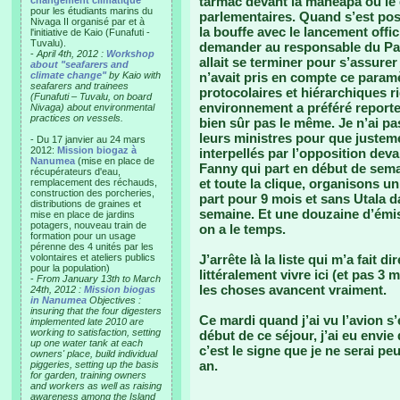
tarmac devant la maneapa où le 
changement climatique"
pour les étudiants marins du
parlementaires. Quand s’est posée
Nivaga II organisé par et à
la bouffe avec le lancement offic
l'initiative de Kaio (Funafuti -
Tuvalu).
demander au responsable du Par
-
April 4th, 2012 :
Workshop
allait se terminer pour s’assurer
about "seafarers and
climate change"
by Kaio with
n’avait pris en compte ce param
seafarers and trainees
protocolaires et hiérarchiques r
(Funafuti – Tuvalu, on board
environnement a préféré reporter
Nivaga) about environmental
practices on vessels.
bien sûr pas le même. Je n’ai pa
leurs ministres pour que justem
- Du 17 janvier au 24 mars
2012:
Mission biogaz à
interpellés par l’opposition deva
Nanumea
(mise en place de
Fanny qui part en début de sema
récupérateurs d'eau,
et toute la clique, organisons un
remplacement des réchauds,
construction des porcheries,
part pour 9 mois et sans Utala da
distributions de graines et
semaine. Et une douzaine d’émiss
mise en place de jardins
potagers, nouveau train de
on a le temps.
formation pour un usage
pérenne des 4 unités par les
volontaires et ateliers publics
J’arrête là la liste qui m’a fait d
pour la population)
littéralement vivre ici (et pas 3
-
From January 13th to March
les choses avancent vraiment.
24th, 2012 :
Mission biogas
in Nanumea
Objectives :
insuring that the four digesters
Ce mardi quand j’ai vu l’avion s’
implemented late 2010 are
working to satisfaction, setting
début de ce séjour, j’ai eu envie
up one water tank at each
c’est le signe que je ne serai pe
owners' place, build individual
an.
piggeries, setting up the basis
for garden, training owners
and workers as well as raising
awareness among the Island