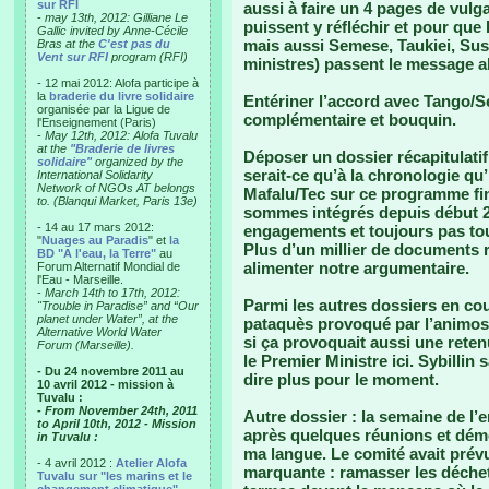
sur RFI
aussi à faire un 4 pages de vulg
-
may 13th, 2012: Gilliane Le
puissent y réfléchir et pour qu
Gallic invited by Anne-Cécile
mais aussi Semese, Taukiei, Susie
Bras at the
C'est pas du
Vent sur RFI
program (RFI)
ministres) passent le message a
- 12 mai 2012: Alofa participe à
la
braderie du livre solidaire
Entériner l’accord avec Tango/S
organisée par la Ligue de
complémentaire et bouquin.
l'Enseignement (Paris)
-
May 12th, 2012: Alofa Tuvalu
at the
"Braderie de livres
Déposer un dossier récapitulatif
solidaire"
organized by the
serait-ce qu’à la chronologie qu’i
International Solidarity
Network of NGOs AT belongs
Mafalu/Tec sur ce programme fi
to. (Blanqui Market, Paris 13e)
sommes intégrés depuis début 20
- 14 au 17 mars 2012:
engagements et toujours pas to
"
Nuages au Paradis
" et
la
Plus d’un millier de documents 
BD "A l'eau, la Terre"
au
alimenter notre argumentaire.
Forum Alternatif Mondial de
l'Eau - Marseille.
-
March 14th to 17th, 2012:
Parmi les autres dossiers en cou
"Trouble in Paradise” and “Our
planet under Water”, at the
pataquès provoqué par l’animosi
Alternative World Water
si ça provoquait aussi une ret
Forum (Marseille).
le Premier Ministre ici. Sybilli
- Du 24 novembre 2011 au
dire plus pour le moment.
10 avril 2012 - mission à
Tuvalu :
- From November 24th, 2011
Autre dossier : la semaine de 
to April 10th, 2012 - Mission
après quelques réunions et démo
in Tuvalu :
ma langue. Le comité avait prévu
- 4 avril 2012 :
Atelier Alofa
marquante : ramasser les déchet
Tuvalu sur "les marins et le