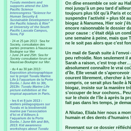
Tuvalu members and
On dîne ensemble ce soir au Hala
supports attend the 12th
moi jusqu’à un peu tard d’ailleu
Pacific Science
toujours plus tôt qu’à Paris et
Intercongress "Science for
Human Security &
suspendre l’activité » plus tôt a
Sustainable Development in
biogaz à Nanumea, Hier soir j’ét
the Pacific Islands & Rim"
at University of the South
encore raisonnable le dossier da
Pacific Laucala Campus,
pour cause : c’était déjà un comb
Suva, Fiji
une semaine à peine, mais que T
- 24 et 25 juin 2013 : Sea for
ne le soit pas alors que c’est fo
Society, consultation des
parties prenantes à Nausicaa-
Boulogne sur Mer
Un mail de Sarah suite à l’envo
/
June 24 and 25th: Sea for
peu refroidie. Non seulement il a
Society consultation forum at
Nausicaa-Boulogne sur Mer.
Sarah a raison, c’est trop cher…
absolument connaître le vrai co
- du 4 au 30 juin 2013 :
d’île. Elle venait de s’apercevo
Exposition photographique
sur le projet Tuvalu Marine
courent librement, chercher à les
Life à l'aquarium de la Porte
compris, ce serait plus facile à 
Dorée. /
June 4th to 30t,
2013h: Tuvalu Marine Life
biogaz, insiste sur la manière t
picture exhibition at the
s’occuper de leur cochons.. Peut 
tropical aquarium in Paris.
sur le choix de l’île à après la
- les 6 et 8 juin 2013 :
fait pas dans les temps, je dema
ateliers pédagogiques sur
Tuvalu et la biodiversité
marine par l'association
A Niutao, Eliala hier nous a mon
d'Ici et d'Ailleurs à
humain et des dents d’humains !!
l'aquarium de la Porte
Dorée. /
June 6th and 8th,
2013: Kid awareness
Revenant sur ce dossier réfléchi 
workshops about Tuvalu