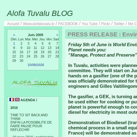
Alofa Tuvalu BLOG
/
/
/
/
/
/
Accueil
Www.alofatuvalu.tv
FACEBOOK
You Tube
Flickr
Twitter
Me C
PRESS RELEASE : Envir
«
Juin 2009
»
Dim.
Lun.
Mar.
Mer.
Jeu.
Ven.
Sam.
1
2
3
4
5
6
7
Friday 5th of June is World Env
8
9
10
11
12
13
14
Planet needs you:
15
16
17
18
19
20
21
“Manage, Protect and Preserve”
22
23
24
25
26
27
28
29
30
In Tuvalu, activities were plann
10/08/2026
committee. They will start on Ju
hands on a gasifier (one of the
was officially demonstrated for
engineers and Gilles Vaitilingom,
The gasifier, a GEK, is turning 
AGENDA !
be used either for cooking or put
planet is powerful enough to co
2016
diesel for electricity in most out
TIME TO SIT BACK AND
THINK
Demonstration of Biodiesel (tran
ENFIN LA POSSIBILITE DE
FAIRE PAUSE POUR
chemical process in a small equ
REFLECHIR
France) will be demonstrated as 