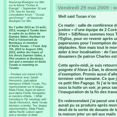
Nausicaa-Boulogne sur Mer
sur le thème "Océan et
Vendredi 29 mai 2009 : w
Energie". /
September 16 and
17th: Sea for Society
consultation forum - "Ocean
Well said Tucan n’co
and Energy" - at Nausicaa-
Boulogne sur Mer.
Ce matin : salle de conférence d
Du 7 juillet 2013 au 13 août,
justice » d’une équipe de 2 Coré
2013, voyage à Tuvalu dans
le cadre de sa thèse de
Shirt « SiB/Nous sommes tous Tu
Damien Vallot, étudiant en
l’Eglise, pour en revenir après 
PhD à l'Université de
paperasses pour l’exemption des 
Bordeaux et membre
d'Alofa Tuvalu : /
From July
déplacées. Non mais tout le mon
7th, 2013 to August 13th,
aider à leur localisation : de l’
2013, within the frame of
his thesis Damien Vallot, a
douaniers (le patron Charles est
Phd student at Bordeaux
Uni and a member of Alofa
Cette après-midi, je suis retou
Tuvalu is traveling to
Tuvalu:
poignée d’Aleve à Dan, le direct
d’exemption. Promis aussi d’aller
- Pendant son transit à Fiji :
rencontres avec Sarah
terminer cette semaine. Ce que je 
Hemstock, spécialiste
ce petit film Fagogo. Si j’ai le 
biomasse d’Alofa Tuvalu, Teu,
représentante sur le biogaz,
sous la hutte un soir, je peux 
Eliala Fihaki, Agent de liaison
l’inauguration de la fin des trav
pour Alpha Pacific Navigation
et membre d’Alofa.. /
While
transiting in Fiji: meetings with
En redescendant j’ai passé une 
Sarah Hemstock, Alofa Tuvalu
aurait pu se produire après mon i
biomass scientist, Teu, biogas
representative, Eliala Fihaki,
deuil de la sortie de douane de 
Alpha Pacific Liaison agent
la maison jeter un œil aux mails
and a member of Alofa