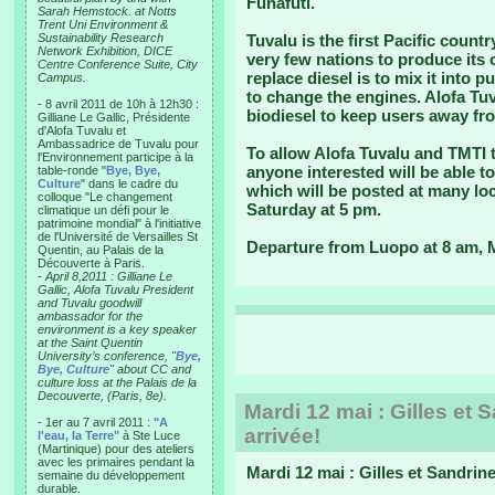
Funafuti.
Sarah Hemstock. at Notts
Trent Uni Environment &
Sustainability Research
Tuvalu is the first Pacific countr
Network Exhibition, DICE
very few nations to produce its 
Centre Conference Suite, City
replace diesel is to mix it into
Campus.
to change the engines. Alofa Tuv
- 8 avril 2011 de 10h à 12h30 :
biodiesel to keep users away fr
Gilliane Le Gallic, Présidente
d'Alofa Tuvalu et
Ambassadrice de Tuvalu pour
To allow Alofa Tuvalu and TMTI 
l'Environnement participe à la
anyone interested will be able t
table-ronde "
Bye, Bye,
Culture
" dans le cadre du
which will be posted at many loc
colloque "Le changement
Saturday at 5 pm.
climatique un défi pour le
patrimoine mondial" à l'initiative
de l'Université de Versailles St
Departure from Luopo at 8 am,
Quentin, au Palais de la
Découverte à Paris.
-
April 8,2011 : Gilliane Le
Gallic, Alofa Tuvalu President
and Tuvalu goodwill
ambassador for the
environment is a key speaker
at the Saint Quentin
University’s conference, "
Bye,
Bye, Culture
" about CC and
culture loss at the Palais de la
Decouverte, (Paris, 8e).
Mardi 12 mai : Gilles et S
- 1er au 7 avril 2011 :
"A
arrivée!
l'eau, la Terre"
à Ste Luce
(Martinique) pour des ateliers
avec les primaires pendant la
Mardi 12 mai : Gilles et Sandrine 
semaine du développement
durable.