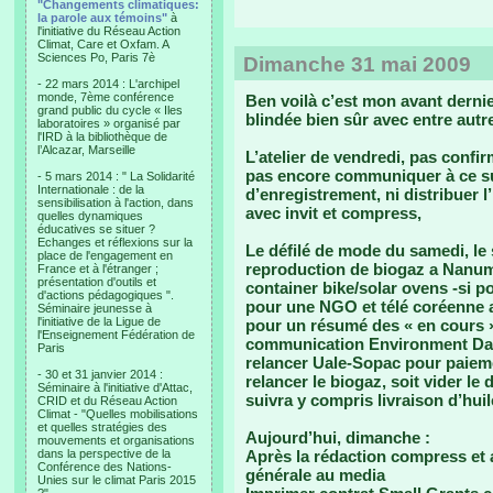
"Changements climatiques:
la parole aux témoins"
à
l'initiative du Réseau Action
Climat, Care et Oxfam. A
Sciences Po, Paris 7è
Dimanche 31 mai 2009
- 22 mars 2014 : L'archipel
monde, 7ème conférence
Ben voilà c’est mon avant derni
grand public du cycle « Iles
blindée bien sûr avec entre autre
laboratoires » organisé par
l'IRD à la bibliothèque de
l’Alcazar, Marseille
L’atelier de vendredi, pas confir
pas encore communiquer à ce su
- 5 mars 2014 : " La Solidarité
Internationale : de la
d’enregistrement, ni distribuer l
sensibilisation à l'action, dans
avec invit et compress,
quelles dynamiques
éducatives se situer ?
Echanges et réflexions sur la
Le défilé de mode du samedi, le
place de l'engagement en
reproduction de biogaz a Nanume
France et à l'étranger ;
présentation d'outils et
container bike/solar ovens -si 
d'actions pédagogiques ".
pour une NGO et télé coréenne a
Séminaire jeunesse à
l'initiative de la Ligue de
pour un résumé des « en cours 
l'Enseignement Fédération de
communication Environment Day, 
Paris
relancer Uale-Sopac pour paieme
- 30 et 31 janvier 2014 :
relancer le biogaz, soit vider le 
Séminaire à l'initiative d'Attac,
suivra y compris livraison d’huil
CRID et du Réseau Action
Climat - "Quelles mobilisations
et quelles stratégies des
Aujourd’hui, dimanche :
mouvements et organisations
dans la perspective de la
Après la rédaction compress et a
Conférence des Nations-
générale au media
Unies sur le climat Paris 2015