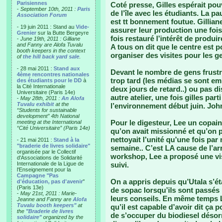
Parisiennes
Coté presse, Gilles espérait pou
-
September 10th, 2011 :
Paris
de l’île avec les étudiants. La p
Association Forum
est tt bonnement foutue. Gillia
- 19 juin 2011 : Stand au
Vide-
assurer leur production une fois 
Grenier
sur la Butte Bergeyre
fois restauré l’intérêt de produ
-
June 19th, 2011 : Gilliane
and Fanny are Alofa Tuvalu
A tous on dit que le centre est 
booth keepers in the context
organiser des visites pour les g
of
the hill back yard sale
.
- 28 mai 2011 :
Stand aux
Devant le nombre de gens frustré
4ème rencontres nationales
trop tard (les médias se sont em
des étudiants pour le DD
à
la Cité Internationale
deux jours de retard..) ou pas di
Universitaire (Paris 14e)
autre atelier, une fois gilles par
-
May 28th, 2011 :
An Alofa
Tuvalu exhibit
at the
l’environnement début juin. John
“Students for sustainable
development” 4th National
Pour le digesteur, Lee un copain
meeting at the International
“Cité Universitaire” (Paris 14e)
qu’on avait missionné et qu’on pa
nettoyait l’unité qu’une fois par
- 21 mai 2011 :
Stand à la
"braderie de livres solidaire"
semaine.. C’est LA cause de l’arr
organisée par le Collectif
workshop, Lee a proposé une vis
d'Associations de Solidarité
Internationale de la Ligue de
suivi.
l'Enseignement pour la
Campagne "Pas
On a appris depuis qu’Utala s’ét
d'éducation, pas d'avenir
"
(Paris 13e)
de sopac lorsqu’ils sont passés i
-
May 21st, 2011 : Marie-
leurs conseils. En même temps L
Jeanne and Fanny are
Alofa
Tuvalu booth keepers"
at
qu’il est capable d’avoir dit ça po
the
"Braderie de livres
de s’occuper du biodiesel désor
solidaire"
organized by the