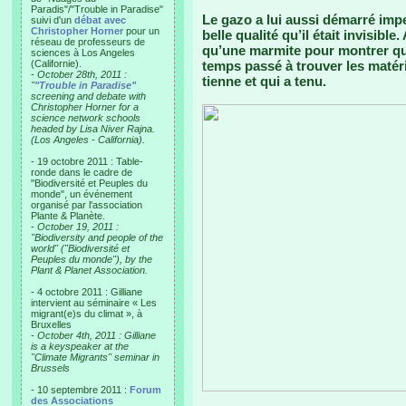
Paradis"/"Trouble in Paradise"
Le gazo a lui aussi démarré imp
suivi d'un
débat avec
Christopher Horner
pour un
belle qualité qu’il était invisib
réseau de professeurs de
qu’une marmite pour montrer qu’
sciences à Los Angeles
(Californie).
temps passé à trouver les matéri
-
October 28th, 2011 :
tienne et qui a tenu.
"
"Trouble in Paradise"
screening and debate with
Christopher Horner for a
science network schools
headed by Lisa Niver Rajna.
(Los Angeles - California).
- 19 octobre 2011 : Table-
ronde dans le cadre de
"Biodiversité et Peuples du
monde", un événement
organisé par l'association
Plante & Planète.
-
October 19, 2011 :
"Biodiversity and people of the
world" ("Biodiversité et
Peuples du monde"), by the
Plant & Planet Association.
- 4 octobre 2011 : Gilliane
intervient au séminaire « Les
migrant(e)s du climat », à
Bruxelles
-
October 4th, 2011 : Gilliane
is a keyspeaker at the
"Climate Migrants" seminar in
Brussels
- 10 septembre 2011 :
Forum
des Associations