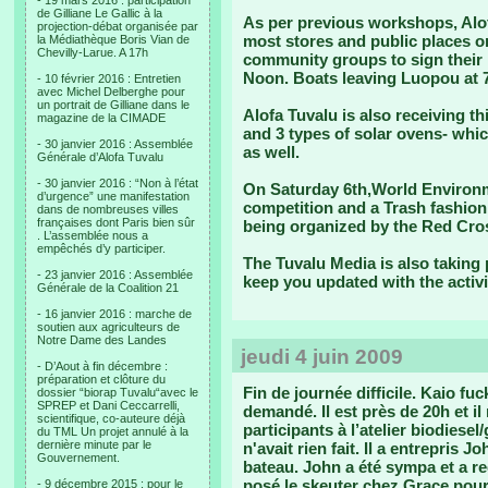
- 19 mars 2016 : participation
de Gilliane Le Gallic à la
As per previous workshops, Alof
projection-débat organisée par
most stores and public places on
la Médiathèque Boris Vian de
Chevilly-Larue. A 17h
community groups to sign their 
Noon. Boats leaving Luopou at 7
- 10 février 2016 : Entretien
avec Michel Delberghe pour
un portrait de Gilliane dans le
Alofa Tuvalu is also receiving t
magazine de la CIMADE
and 3 types of solar ovens- whic
- 30 janvier 2016 : Assemblée
as well.
Générale d’Alofa Tuvalu
- 30 janvier 2016 : “Non à l’état
On Saturday 6th,World Environme
d’urgence” une manifestation
competition and a Trash fashion 
dans de nombreuses villes
françaises dont Paris bien sûr
being organized by the Red Cros
. L’assemblée nous a
empêchés d’y participer.
The Tuvalu Media is also taking 
- 23 janvier 2016 : Assemblée
keep you updated with the activi
Générale de la Coalition 21
- 16 janvier 2016 : marche de
soutien aux agriculteurs de
Notre Dame des Landes
jeudi 4 juin 2009
- D’Aout à fin décembre :
préparation et clôture du
Fin de journée difficile.
Kaio fuck
dossier “biorap Tuvalu“avec le
SPREP et Dani Ceccarrelli,
demandé. Il est près de 20h et il 
scientifique, co-auteure déjà
participants à l’atelier biodiesel
du TML Un projet annulé à la
dernière minute par le
n'avait rien fait. Il a entrepris 
Gouvernement.
bateau. John a été sympa et a re
posé le skeuter chez Grace pour 
- 9 décembre 2015 : pour le