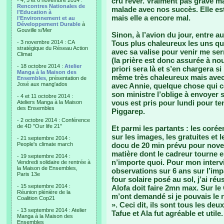
cru rêver. Vraiment pas grave ma
- 4, 5 et 6 novembre 2014 :
Rencontres Nationales de
malade avec nos succès. Elle es
l'Education à
mais elle a encore mal.
l'Environnement et au
Développement Durable
à
Gouville s/Mer
Sinon, à l’avion du jour, entre au
- 3 novembre 2014 : CA
Tous plus chaleureux les uns que
stratégique du Réseau Action
avec sa valise pour venir me ser
Climat
(la prière est donc assurée à no
- 18 octobre 2014 :
Atelier
priori sera là et s’en chargera s
Manga à la Maison des
même très chaleureux mais avec
Ensembles
, présentation de
José aux mang'ados
avec Annie, quelque chose qui co
son ministre l’oblige à envoyer
- 4 et 11 octobre 2014 :
vous est pris pour lundi pour ten
Ateliers Manga à la Maison
des Ensembles
Piggarep.
- 2 octobre 2014 : Conférence
de 4D "Our life 21"
Et parmi les partants : les corée
sur les images, les gratuites et 
- 21 septembre 2014 :
People's climate march
docu de 20 min prévu pour novem
matière dont le cadreur tourne e
- 19 septembre 2014 :
n’importe quoi. Pour mon interv
Vendredi solidaire de rentrée à
la Maison de Ensembles,
observations sur 6 ans sur l’im
Paris 13e
four solaire posé au sol, j’ai réu
- 15 septembre 2014 :
Alofa doit faire 2mn max. Sur le 
Réunion plénière de la
m’ont demandé si je pouvais le re
Coalition Cop21
». Ceci dit, ils sont tous les deu
- 13 septembre 2014 : Atelier
Tafue et Ala fut agréable et utile.
Manga à la Maison des
Ensembles