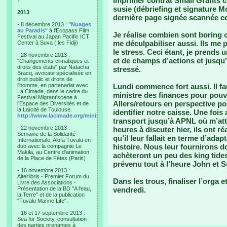
Imprimer contrat Small Grants c
?"
susie (débriefing et signature M
2013
dernière page signée scannée ce s
- 8 décembre 2013 :
"Nuages
au Paradis"
à l'Ecopass Film
Je réalise combien sont boring ce
Festival au Japan Pacific ICT
me déculpabiliser aussi. Ils me 
Center à Suva (Iles Fidji)
le stress. Ceci étant, je prends 
- 28 novembre 2013 :
et de champs d’actions et jusqu’à
"Changements climatiques et
droits des états" par Natacha
stressé.
Bracq, avocate spécialisée en
droit public et droits de
l'homme, en partenariat avec
Lundi commence fort aussi. Il fa
La Cimade, dans le cadre du
ministre des finances pour pouvo
Festival Migrant'scène à
Allers/retours en perspective pou
l'Espace des Diversités et de
la Laïcité de Toulouse.
identifier notre caisse. Une fois
http://www.lacimade.org/minisites/migrantscene
transport jusqu’à APNL où m’at
- 22 novembre 2013 :
heures à discuter hier, ils ont r
Semaine de la Solidarité
qu’il leur fallait en terme d’ada
Internationale, Alofa Tuvalu en
histoire. Nous leur fournirons do
duo avec la compagnie Le
Makila, au Centre d'animation
achèteront un peu des king tides 
de la Place de Fêtes (Paris)
prévenu tout à l’heure John et Su
- 16 novembre 2013 :
Alterlibris - Premier Forum du
Dans les trous, finaliser l’orga 
Livre des Associations -
Présentation de la BD "A l'eau,
vendredi.
la Terre" et de la publication
"Tuvalu Marine Life".
- 16 et 17 septembre 2013 :
Sea for Society, consultation
des parties prenantes à