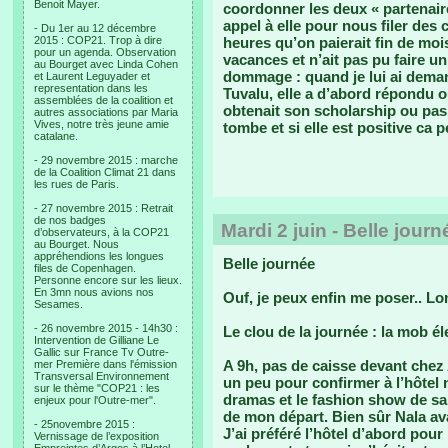
Benoit Mayer.
coordonner les deux « partenaires
appel à elle pour nous filer des 
- Du 1er au 12 décembre
2015 : COP21. Trop à dire
heures qu’on paierait fin de moi
pour un agenda. Observation
vacances et n’ait pas pu faire un
au Bourget avec Linda Cohen
dommage : quand je lui ai demandé
et Laurent Leguyader et
representation dans les
Tuvalu, elle a d’abord répondu o
assemblées de la coalition et
obtenait son scholarship ou pas.
autres associations par Maria
Vives, notre très jeune amie
tombe et si elle est positive ca 
catalane.
- 29 novembre 2015 : marche
de la Coalition Climat 21 dans
les rues de Paris.
- 27 novembre 2015 : Retrait
de nos badges
Mardi 2 juin - Belle journ
d’observateurs, à la COP21
au Bourget. Nous
appréhendions les longues
Belle journée
files de Copenhagen.
Personne encore sur les lieux.
En 3mn nous avions nos
Ouf, je peux enfin me poser.. L
Sesames.
- 26 novembre 2015 - 14h30 :
Le clou de la journée : la mob él
Intervention de Gilliane Le
Gallic sur France Tv Outre-
A 9h, pas de caisse devant chez
mer Première dans l'émission
Transversal Environnement
un peu pour confirmer à l’hôtel 
sur le thème "COP21 : les
dramas et le fashion show de sam
enjeux pour l'Outre-mer".
de mon départ. Bien sûr Nala av
- 25novembre 2015 :
J’ai préféré l’hôtel d’abord pou
Vernissage de l’exposition