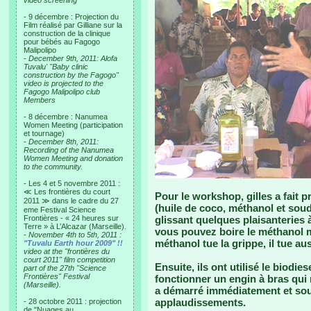
video screening
- 9 décembre : Projection du
Film réalisé par Gilliane sur la
construction de la clinique
pour bébés au Fagogo
Malipolipo
-
December 9th, 2011: Alofa
Tuvalu' "Baby clinic
construction by the Fagogo"
video is projected to the
Fagogo Malipolipo club
Members
- 8 décembre : Nanumea
Women Meeting (participation
et tournage)
-
December 8th, 2011:
Recording of the Nanumea
Women Meeting and donation
to the community.
- Les 4 et 5 novembre 2011 :
≪ Les frontières du court
Pour le workshop, gilles a fait 
2011 ≫ dans le cadre du 27
(huile de coco, méthanol et soud
eme Festival Science
Frontières - « 24 heures sur
glissant quelques plaisanteries à 
Terre » à L’Alcazar (Marseille).
vous pouvez boire le méthanol ma
-
November 4th to 5th, 2011 :
méthanol tue la grippe, il tue aus
"Tuvalu Earth hour 2009" !!
video at the "frontières du
court 2011" film competition
Ensuite, ils ont utilisé le biodie
part of the 27th "Science
Frontières" Festival
fonctionner un engin à bras qui 
(Marseille).
a démarré immédiatement et sou
applaudissements.
- 28 octobre 2011 : projection
de "Nuages au