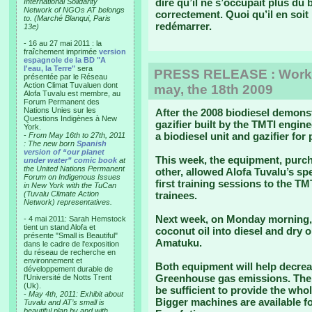
dire qu’il ne s’occupait plus du b
International Solidarity
Network of NGOs AT belongs
correctement. Quoi qu’il en soit
to. (Marché Blanqui, Paris
redémarrer.
13e)
- 16 au 27 mai 2011 : la
fraîchement imprimée
version
espagnole de la BD "A
l'eau, la Terre"
sera
PRESS RELEASE : Work
présentée par le Réseau
Action Climat Tuvaluen dont
may, the 18th 2009
Alofa Tuvalu est membre, au
Forum Permanent des
Nations Unies sur les
After the 2008 biodiesel demons
Questions Indigènes à New
gazifier built by the TMTI engin
York.
a biodiesel unit and gazifier fo
-
From May 16th to 27th, 2011
: The new born
Spanish
version of “our planet
This week, the equipment, purch
under water” comic book
at
the United Nations Permanent
other, allowed Alofa Tuvalu’s spe
Forum on Indigenous Issues
first training sessions to the TM
in New York with the TuCan
(Tuvalu Climate Action
trainees.
Network) representatives.
Next week, on Monday morning,
- 4 mai 2011: Sarah Hemstock
tient un stand Alofa et
coconut oil into diesel and dry o
présente "Small is Beautiful"
Amatuku.
dans le cadre de l'exposition
du réseau de recherche en
environnement et
Both equipment will help decreas
développement durable de
Greenhouse gas emissions. The 
l'Université de Notts Trent
(Uk).
be sufficient to provide the whol
-
May 4th, 2011: Exhibit about
Bigger machines are available fo
Tuvalu and AT’s small is
beautiful plan by and with