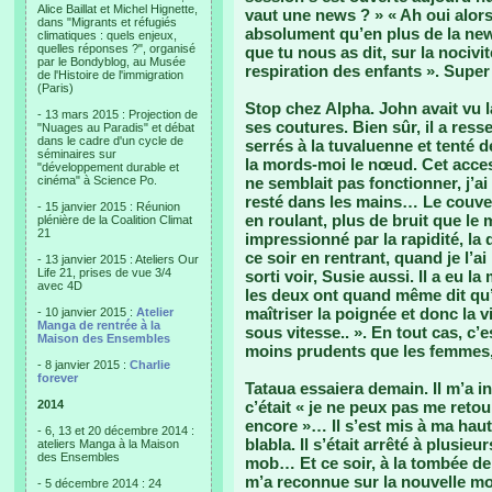
Alice Baillat et Michel Hignette,
vaut une news ? » « Ah oui alors
dans "Migrants et réfugiés
absolument qu’en plus de la news
climatiques : quels enjeux,
quelles réponses ?", organisé
que tu nous as dit, sur la nociv
par le Bondyblog, au Musée
respiration des enfants ». Super 
de l'Histoire de l'immigration
(Paris)
Stop chez Alpha. John avait vu 
- 13 mars 2015 : Projection de
ses coutures. Bien sûr, il a ress
"Nuages au Paradis" et débat
dans le cadre d'un cycle de
serrés à la tuvaluenne et tenté d
séminaires sur
la mords-moi le nœud. Cet acces
"développement durable et
cinéma" à Science Po.
ne semblait pas fonctionner, j’ai
resté dans les mains… Le couver
- 15 janvier 2015 : Réunion
en roulant, plus de bruit que le 
plénière de la Coalition Climat
21
impressionné par la rapidité, 
ce soir en rentrant, quand je l’a
- 13 janvier 2015 : Ateliers Our
Life 21, prises de vue 3/4
sorti voir, Susie aussi. Il a eu
avec 4D
les deux ont quand même dit qu’i
maîtriser la poignée et donc la vi
- 10 janvier 2015 :
Atelier
Manga de rentrée à la
sous vitesse.. ». En tout cas, c
Maison des Ensembles
moins prudents que les femmes,
- 8 janvier 2015 :
Charlie
forever
Tataua essaiera demain. Il m’a in
2014
c’était « je ne peux pas me retou
encore »… Il s’est mis à ma ha
- 6, 13 et 20 décembre 2014 :
blabla. Il s’était arrêté à plusi
ateliers Manga à la Maison
des Ensembles
mob… Et ce soir, à la tombée de l
m’a reconnue sur la nouvelle mo
- 5 décembre 2014 : 24