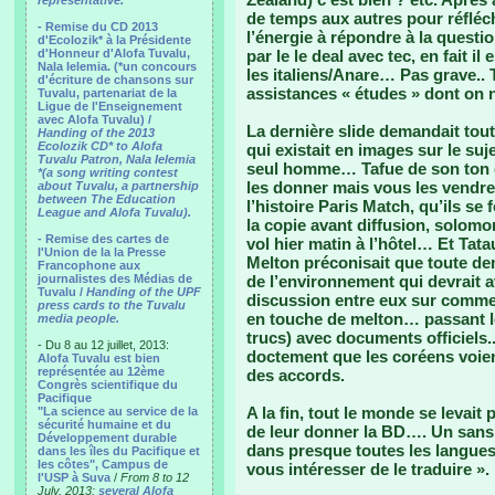
representative.
de temps aux autres pour réfléch
- Remise du CD 2013
l’énergie à répondre à la questi
d'Ecolozik* à la Présidente
d'Honneur d'Alofa Tuvalu,
par le le deal avec tec, en fait il
Nala Ielemia. (*un concours
les italiens/Anare… Pas grave.. 
d'écriture de chansons sur
assistances « études » dont on n
Tuvalu, partenariat de la
Ligue de l'Enseignement
avec Alofa Tuvalu) /
La dernière slide demandait tout
Handing of the 2013
Ecolozik CD* to Alofa
qui existait en images sur le su
Tuvalu Patron, Nala Ielemia
seul homme… Tafue de son ton c
*(a song writing contest
les donner mais vous les vendre
about Tuvalu, a partnership
between The Education
l’histoire Paris Match, qu’ils se 
League and Alofa Tuvalu).
la copie avant diffusion, solomo
- Remise des cartes de
vol hier matin à l’hôtel… Et Tata
l'Union de la la Presse
Melton préconisait que toute dem
Francophone aux
journalistes des Médias de
de l’environnement qui devrait 
Tuvalu /
Handing of the UPF
discussion entre eux sur commen
press cards to the Tuvalu
en touche de melton… passant l
media people.
trucs) avec documents officiels.
- Du 8 au 12 juillet, 2013:
doctement que les coréens voie
Alofa Tuvalu est bien
représentée au 12ème
des accords.
Congrès scientifique du
Pacifique
A la fin, tout le monde se levait 
"La science au service de la
sécurité humaine et du
de leur donner la BD…. Un sans 
Développement durable
dans presque toutes les langue
dans les îles du Pacifique et
les côtes", Campus de
vous intéresser de le traduire ». 
l'USP à Suva
/
From 8 to 12
July, 2013:
several Alofa