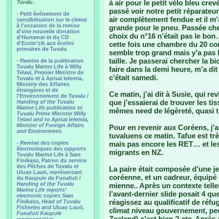
à air pour le petit vélo bleu cre
Tuvalu..
passé voir notre petit réparateur
-
Petit événement de
air complètement fendue et il m’
sensibilisation sur le climat
à l'occasion de la remise
grande pour le pneu. Passée ch
d'une nouvelle donation
choix du n°16 n’était pas le bon…
d'Hunamar et du CD
d'Ecolo'zik aux écoles
cette fois une chambre du 20 com
primaires de Tuvalu
semble trop grand mais y’a pas l
taille. Je passerai chercher la b
-
Remise de la publication
Tuvalu Marine Life à Willy
faire dans la demi heure, m’a dit q
Telavi, Premier Ministre de
c’était samedi.
Tuvalu et à Apisai Ielemia,
Ministre des Affaires
étrangères et de
Ce matin, j’ai dit à Susie, qui re
l'Environnement de Tuvalu /
que j’essaierai de trouver les t
Handing of the Tuvalu
Marine Life publication to
mêmes need de légèreté, quasi
Tuvalu Prime Minister Willy
Telavi and to Apisai Ielemia,
Minister of Foreign Affairs
Pour en revenir aux Coréens, j’a
and Environment.
tuvaluens ce matin. Tafue est trè
- Remise des copies
mais pas encore les RET… et les d
électroniques des rapports
migrants en NZ.
Tuvalu Marine Life à Sam
Finikaso, Patron du service
des Pêches de Tuvalu et
La paire était composée d’une 
Uluao Lauti, représentant
coréenne, et un cadreur, équipé
du Kaupule de Funafuti /
Handing of the Tuvalu
mienne.. Après un contexte tell
Marine Life reports’
l’avant-dernier slide posait 4 
electronic copies Sam
réagissez au qualificatif de réfu
Finikaso, Head of Tuvalu
Fisheries and Uluao Lauti,
climat niveau gouvernement, pe
Funafuti Kaupule
Zealand) c’est bien ? etc. Après 