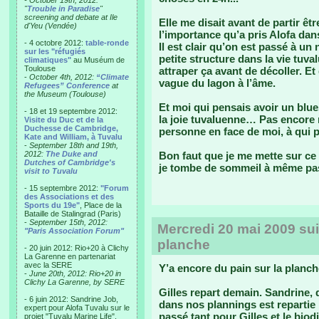
- October 19th, 2012:
"
Trouble in Paradise
"
screening and debate at Ile
Elle me disait avant de partir êt
d'Yeu (Vendée)
l’importance qu’a pris Alofa dan
- 4 octobre 2012:
table-ronde
Il est clair qu’on est passé à un
sur les "réfugiés
petite structure dans la vie tuva
climatiques"
au Muséum de
Toulouse
attraper ça avant de décoller. Et
-
October 4th, 2012:
“Climate
vague du lagon à l’âme.
Refugees” Conference
at
the Museum (Toulouse)
Et moi qui pensais avoir un blue
- 18 et 19 septembre 2012:
la joie tuvaluenne… Pas encore r
Visite du Duc et de la
Duchesse de Cambridge,
personne en face de moi, à qui 
Kate and William, à Tuvalu
-
September 18th and 19th,
2012:
The Duke and
Bon faut que je me mette sur 
Dutches of Cambridge's
je tombe de sommeil à même pas
visit to Tuvalu
- 15 septembre 2012:
"Forum
des Associations et des
Sports du 19e"
, Place de la
Bataille de Stalingrad (Paris)
-
September 15th, 2012:
Mercredi 20 mai 2009 suit
"Paris Association Forum"
planche
- 20 juin 2012: Rio+20 à Clichy
La Garenne en partenariat
avec la SERE
Y’a encore du pain sur la planch
-
June 20th, 2012: Rio+20 in
Clichy La Garenne, by SERE
Gilles repart demain. Sandrine, 
- 6 juin 2012: Sandrine Job,
dans nos plannings est repartie i
expert pour Alofa Tuvalu sur le
passé tant pour Gilles et le biod
projet "Tuvalu Marine Life",