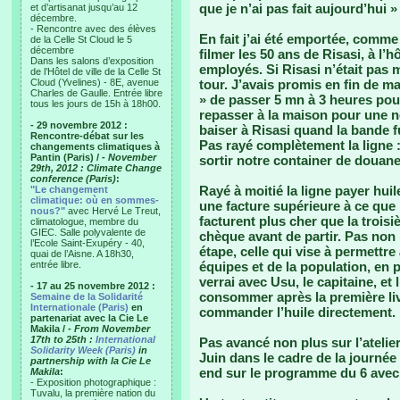
que je n’ai pas fait aujourd’hui »
et d’artisanat jusqu’au 12
décembre.
- Rencontre avec des élèves
En fait j’ai été emportée, comme
de la Celle St Cloud le 5
décembre
filmer les 50 ans de Risasi, à l
Dans les salons d’exposition
employés. Si Risasi n’était pas 
de l’Hôtel de ville de la Celle St
Cloud (Yvelines) - 8E, avenue
tour. J’avais promis en fin de ma
Charles de Gaulle. Entrée libre
» de passer 5 mn à 3 heures po
tous les jours de 15h à 18h00.
repasser à la maison pour une no
- 29 novembre 2012 :
baiser à Risasi quand la bande fu
Rencontre-débat sur les
Pas rayé complètement la ligne
changements climatiques à
Pantin (Paris) /
- November
sortir notre container de douane
29th, 2012 : Climate Change
conference (Paris)
:
Rayé à moitié la ligne payer hui
"Le changement
climatique: où en sommes-
une facture supérieure à ce que
nous?"
avec Hervé Le Treut,
facturent plus cher que la troisi
climatologue, membre du
GIEC. Salle polyvalente de
chèque avant de partir. Pas no
l’Ecole Saint-Exupéry - 40,
étape, celle qui vise à permettr
quai de l’Aisne. A 18h30,
entrée libre.
équipes et de la population, en p
verrai avec Usu, le capitaine, et
- 17 au 25 novembre 2012 :
consommer après la première livr
Semaine de la Solidarité
Internationale (Paris)
en
commander l’huile directement. 
partenariat avec la Cie Le
Makila /
- From November
17th to 25th :
International
Pas avancé non plus sur l’atelie
Solidarity Week (Paris)
in
Juin dans le cadre de la journé
partnership with la Cie Le
end sur le programme du 6 avec 
Makila
:
- Exposition photographique :
Tuvalu, la première nation du