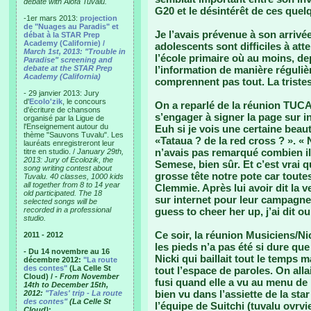
debate with Alofa Tuvalu.
G20 et le désintérêt de ces quel
-1er mars 2013:
projection
de "Nuages au Paradis" et
Je l’avais prévenue à son arrivé
débat à la STAR Prep
Academy (Californie) /
adolescents sont difficiles à att
March 1st, 2013: "Trouble in
l’école primaire où au moins, de
Paradise" screening and
debate at the STAR Prep
l’information de manière régulièr
Academy (California)
comprennent pas tout. La triste
- 29 janvier 2013: Jury
d'
Ecolo'zik
, le concours
On a reparlé de la réunion TUCAN
d'écriture de chansons
s’engager à signer la page sur i
organisé par la Ligue de
l'Enseignement autour du
Euh si je vois une certaine beauté
thème "Sauvons Tuvalu". Les
«Tataua ? de la red cross ? ». « N
lauréats enregistreront leur
n’avais pas remarqué combien il 
titre en studio. /
January 29th,
2013: Jury of Ecolozik, the
Semese, bien sûr. Et c’est vrai q
song writing contest about
grosse tête notre pote car tout
Tuvalu. 40 classes, 1000 kids
all together from 8 to 14 year
Clemmie. Après lui avoir dit la ve
old participated. The 18
sur internet pour leur campagne
selected songs will be
recorded in a professional
guess to cheer her up, j’ai dit ou
studio.
Ce soir, la réunion Musiciens/Nick
2011 - 2012
les pieds n’a pas été si dure qu
- Du 14 novembre au 16
Nicki qui baillait tout le temp
décembre 2012:
"La route
des contes"
(La Celle St
tout l’espace de paroles. On allai
Cloud) /
- From November
fusi quand elle a vu au menu de 
14th to December 15th,
bien vu dans l’assiette de la sta
2012:
"Tales' trip - La route
des contes"
(La Celle St
l’équipe de Suitchi (tuvalu ovrv
Cloud)
: