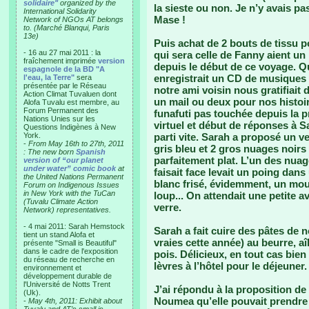
solidaire"
organized by the
la sieste ou non. Je n’y avais pa
International Solidarity
Mase !
Network of NGOs AT belongs
to. (Marché Blanqui, Paris
13e)
Puis achat de 2 bouts de tissu p
- 16 au 27 mai 2011 : la
qui sera celle de Fanny aient un 
fraîchement imprimée
version
depuis le début de ce voyage. Q
espagnole de la BD "A
enregistrait un CD de musiques t
l'eau, la Terre"
sera
présentée par le Réseau
notre ami voisin nous gratifiait 
Action Climat Tuvaluen dont
un mail ou deux pour nos histoir
Alofa Tuvalu est membre, au
Forum Permanent des
funafuti pas touchée depuis la 
Nations Unies sur les
virtuel et début de réponses à Sa
Questions Indigènes à New
York.
parti vite. Sarah a proposé un v
-
From May 16th to 27th, 2011
gris bleu et 2 gros nuages noirs
: The new born
Spanish
parfaitement plat. L’un des nuage
version of “our planet
under water” comic book
at
faisait face levait un poing dans
the United Nations Permanent
blanc frisé, évidemment, un mou
Forum on Indigenous Issues
in New York with the TuCan
loup... On attendait une petite a
(Tuvalu Climate Action
verre.
Network) representatives.
- 4 mai 2011: Sarah Hemstock
Sarah a fait cuire des pâtes de n
tient un stand Alofa et
vraies cette année) au beurre, aî
présente "Small is Beautiful"
dans le cadre de l'exposition
pois. Délicieux, en tout cas bien
du réseau de recherche en
lèvres à l’hôtel pour le déjeuner.
environnement et
développement durable de
l'Université de Notts Trent
J’ai répondu à la proposition d
(Uk).
Noumea qu’elle pouvait prendre
-
May 4th, 2011: Exhibit about