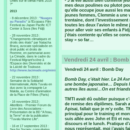
- J’ai été aussi bien contente je
Unies sur le climat Paris 2015
?"
mes deux poulines ou plutot pou
qu’elle occupe joue aussi les ma
2013
jeunes femmes, Clemmie a une vi
- 8 décembre 2013 :
"Nuages
trentaine, dont l’investissement 
au Paradis"
à l'Ecopass Film
toutes les deux l’avion le même 
Festival au Japan Pacific ICT
Center à Suva (Iles Fidji)
pour aller voir ses enfants à Fidji
j’étais contente qu’elles se con
- 28 novembre 2013 :
"Changements climatiques et
stay » so far…
droits des états" par Natacha
Bracq, avocate spécialisée en
droit public et droits de
l'homme, en partenariat avec
La Cimade, dans le cadre du
Vendredi 24 avril : Bom
Festival Migrant'scène à
l'Espace des Diversités et de
la Laïcité de Toulouse.
Vendredi 24 avril : Bomb Day
http://www.lacimade.org/minisites/migrantscene
- 22 novembre 2013 :
Bomb Day, c’était hier. Le 24 Avri
Semaine de la Solidarité
une bombe japonaise… Depuis le
Internationale, Alofa Tuvalu en
duo avec la compagnie Le
autres îles aussi…On est friands
Makila, au Centre d'animation
de la Place de Fêtes (Paris)
TMTI avait dû oublier puisque c’e
- 16 novembre 2013 :
de remise des diplômes. Sarah a
Alterlibris - Premier Forum du
Apisai, fallait que je m’y colle
Livre des Associations -
Présentation de la BD "A l'eau,
principal pour le training et mont
la Terre" et de la publication
suis allée avec John et Eti et n
"Tuvalu Marine Life".
discours et le lunch. Pratique d
- 16 et 17 septembre 2013 :
nous représentait, moi j’avais f
Sea for Society, consultation