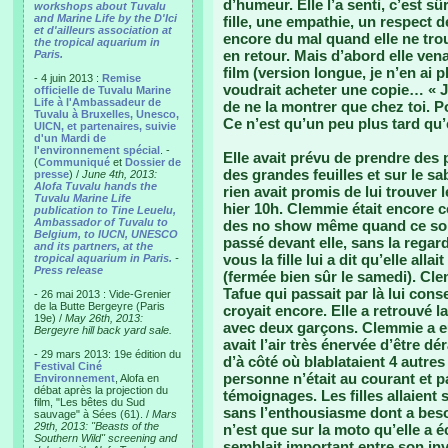
d’humeur. Elle l’a senti, c’est sûr
workshops about Tuvalu
and Marine Life by the D'Ici
fille, une empathie, un respect d
et d'ailleurs association at
encore du mal quand elle ne tro
the tropical aquarium in
en retour. Mais d’abord elle ven
Paris.
film (version longue, je n’en ai
- 4 juin 2013 :
Remise
voudrait acheter une copie… « J
officielle de Tuvalu Marine
Life à l'Ambassadeur de
de ne la montrer que chez toi. Po
Tuvalu à Bruxelles, Unesco,
Ce n’est qu’un peu plus tard qu’e
UICN, et partenaires, suivie
d'un Mardi de
l'environnement spécial
. -
Elle avait prévu de prendre des
(
Communiqué
et
Dossier de
des grandes feuilles et sur le sa
presse
) /
June 4th, 2013:
Alofa Tuvalu hands the
rien avait promis de lui trouver 
Tuvalu Marine Life
hier 10h. Clemmie était encore co
publication to Tine Leuelu,
Ambassador of Tuvalu to
des no show même quand ce sont 
Belgium, to IUCN, UNESCO
passé devant elle, sans la regar
and its partners, at the
vous la fille lui a dit qu’elle all
tropical aquarium in Paris.
-
Press release
(fermée bien sûr le samedi). Cl
Tafue qui passait par là lui consei
- 26 mai 2013 : Vide-Grenier
de la Butte Bergeyre (Paris
croyait encore. Elle a retrouvé
19e) /
May 26th, 2013:
avec deux garçons. Clemmie a eu e
Bergeyre hill back yard sale.
avait l’air très énervée d’être d
- 29 mars 2013: 19e édition du
d’à côté où blablataient 4 autre
Festival Ciné
personne n’était au courant et p
Environnement
, Alofa en
débat après la projection du
témoignages. Les filles allaient s
film, "Les bêtes du Sud
sans l’enthousiasme dont a besoi
sauvage" à Sées (61). /
Mars
29th, 2013: "Beasts of the
n’est que sur la moto qu’elle a é
Southern Wild" screening and
semblait important entre son inv