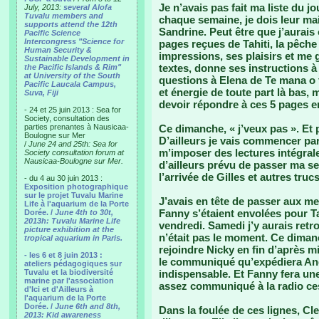
Je n’avais pas fait ma liste du j
July, 2013:
several Alofa
Tuvalu members and
chaque semaine, je dois leur mail
supports attend the 12th
Sandrine. Peut être que j’aurais
Pacific Science
Intercongress "Science for
pages reçues de Tahiti, la pêche
Human Security &
impressions, ses plaisirs et me 
Sustainable Development in
textes, donne ses instructions à
the Pacific Islands & Rim"
at University of the South
questions à Elena de Te mana o 
Pacific Laucala Campus,
et énergie de toute part là bas, 
Suva, Fiji
devoir répondre à ces 5 pages e
- 24 et 25 juin 2013 : Sea for
Society, consultation des
parties prenantes à Nausicaa-
Ce dimanche, « j’veux pas ». Et
Boulogne sur Mer
D’ailleurs je vais commencer par
/
June 24 and 25th: Sea for
m’imposer des lectures intégrale
Society consultation forum at
Nausicaa-Boulogne sur Mer.
d’ailleurs prévu de passer ma se
l’arrivée de Gilles et autres truc
- du 4 au 30 juin 2013 :
Exposition photographique
sur le projet Tuvalu Marine
J’avais en tête de passer aux med
Life à l'aquarium de la Porte
Fanny s’étaient envolées pour Ta
Dorée. /
June 4th to 30t,
2013h: Tuvalu Marine Life
vendredi. Samedi j’y aurais retr
picture exhibition at the
n’était pas le moment. Ce dimanc
tropical aquarium in Paris.
rejoindre Nicky en fin d’après m
- les 6 et 8 juin 2013 :
le communiqué qu’expédiera Ang
ateliers pédagogiques sur
Tuvalu et la biodiversité
indispensable. Et Fanny fera une
marine par l'association
assez communiqué à la radio ces
d'Ici et d'Ailleurs à
l'aquarium de la Porte
Dorée. /
June 6th and 8th,
Dans la foulée de ces lignes, Cl
2013: Kid awareness