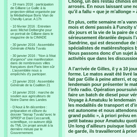
Chong, un des restau chinois e
- 19 mars 2016 : participation
arrosés. En nous laissant une no
de Gilliane Le Gallic à la
qu’il a fallu « que je m’allonge »
projection-débat organisée par
la Médiathèque Boris Vian de
Chevilly-Larue. A 17h
En plus, cette semaine m’a vann
- 10 février 2016 : Entretien
mois et demi passés à Funcity s
avec Michel Delberghe pour
dix jours et la vie de la paire d
un portrait de Gilliane dans le
sérieusement ébranlée depuis l’ar
magazine de la CIMADE
Sandrine, qui est descendue de 
- 30 janvier 2016 : Assemblée
spécialistes de matières/topics 
Générale d’Alofa Tuvalu
Nous passons donc d’un sujet à 
- 30 janvier 2016 : “Non à l’état
activités que dans les discussio
d’urgence” une manifestation
dans de nombreuses villes
françaises dont Paris bien sûr
A l’arrivée de Gilles, il y a 10 j
. L’assemblée nous a
forme. Le matos avait été livré la
empêchés d’y participer.
fait par Gille à peine atterri, et
- 23 janvier 2016 : Assemblée
lendemain pour présenter le mat
Générale de la Coalition 21
l’info radio. Opération poursuivi
- 16 janvier 2016 : marche de
faire un batch de diesel pour vér
soutien aux agriculteurs de
Voyage à Amatuku le lendemain e
Notre Dame des Landes
les modalités de transport et d’i
- D’Aout à fin décembre :
est autonome et nous attendons s
préparation et clôture du
dossier “biorap Tuvalu“avec le
grand public », à priori prévu e
SPREP et Dani Ceccarrelli,
petit bateau pour Amatuku quot
scientifique, co-auteure déjà
Un long d’ailleurs puisque lundi 
du TML Un projet annulé à la
dernière minute par le
de garde, ils travailleront à prio
Gouvernement.