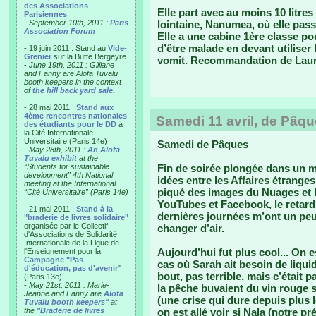
des Associations
Elle part avec au moins 10 litres 
Parisiennes
-
September 10th, 2011 :
Paris
lointaine, Nanumea, où elle pass
Association Forum
Elle a une cabine 1ère classe pou
d’être malade en devant utiliser 
- 19 juin 2011 : Stand au
Vide-
Grenier
sur la Butte Bergeyre
vomit. Recommandation de Laure qu
-
June 19th, 2011 : Gilliane
and Fanny are Alofa Tuvalu
booth keepers in the context
of
the hill back yard sale
.
- 28 mai 2011 :
Stand aux
4ème rencontres nationales
Samedi 11 avril, de Pâq
des étudiants pour le DD
à
la Cité Internationale
Universitaire (Paris 14e)
Samedi de Pâques
-
May 28th, 2011 :
An Alofa
Tuvalu exhibit
at the
“Students for sustainable
Fin de soirée plongée dans un m
development” 4th National
idées entre les Affaires étranges
meeting at the International
piqué des images du Nuages et l
“Cité Universitaire” (Paris 14e)
YouTubes et Facebook, le retard
- 21 mai 2011 :
Stand à la
dernières journées m’ont un pe
"braderie de livres solidaire"
organisée par le Collectif
changer d’air.
d'Associations de Solidarité
Internationale de la Ligue de
Aujourd’hui fut plus cool... On e
l'Enseignement pour la
Campagne "Pas
cas où Sarah ait besoin de liqui
d'éducation, pas d'avenir
"
bout, pas terrible, mais c’était 
(Paris 13e)
-
May 21st, 2011 : Marie-
la pêche buvaient du vin rouge su
Jeanne and Fanny are
Alofa
(une crise qui dure depuis plus 
Tuvalu booth keepers"
at
the
"Braderie de livres
on est allé voir si Nala (notre 