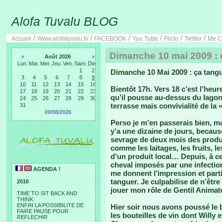
Alofa Tuvalu BLOG
/
/
/
/
/
/
Accueil
Www.alofatuvalu.tv
FACEBOOK
You Tube
Flickr
Twitter
Me C
Dimanche 10 mai 2009 : 
«
Août 2026
»
Lun.
Mar.
Mer.
Jeu.
Ven.
Sam.
Dim.
1
2
Dimanche 10 Mai 2009 : ça tang
3
4
5
6
7
8
9
10
11
12
13
14
15
16
Bientôt 17h. Vers 18 c’est l’heur
17
18
19
20
21
22
23
qu’il pousse au-dessus du lagon
24
25
26
27
28
29
30
terrasse mais convivialité de la 
31
09/08/2026
Perso je m’en passerais bien, mai
y’a une dizaine de jours, becaus
sevrage de deux mois des produ
comme les laitages, les fruits, 
d’un produit local… Depuis, à ce
cheval imposés par une infection
AGENDA !
me donnent l’impression et par
tanguer. Je culpabilise de n’êtr
2016
jouer mon rôle de Gentil Animate
TIME TO SIT BACK AND
THINK
ENFIN LA POSSIBILITE DE
Hier soir nous avons poussé le 
FAIRE PAUSE POUR
les bouteilles de vin dont Willy 
REFLECHIR