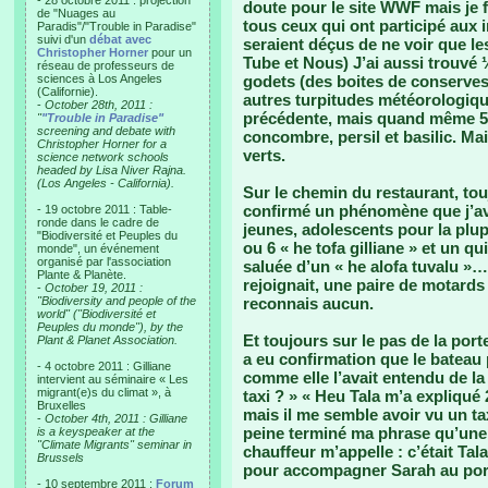
- 28 octobre 2011 : projection
doute pour le site WWF mais je f
de "Nuages au
tous ceux qui ont participé aux i
Paradis"/"Trouble in Paradise"
suivi d'un
débat avec
seraient déçus de ne voir que le
Christopher Horner
pour un
Tube et Nous) J’ai aussi trouvé
réseau de professeurs de
sciences à Los Angeles
godets (des boites de conserves)
(Californie).
autres turpitudes météorologiqu
-
October 28th, 2011 :
précédente, mais quand même 5 s
"
"Trouble in Paradise"
screening and debate with
concombre, persil et basilic. Mai
Christopher Horner for a
verts.
science network schools
headed by Lisa Niver Rajna.
(Los Angeles - California).
Sur le chemin du restaurant, tou
confirmé un phénomène que j’ava
- 19 octobre 2011 : Table-
ronde dans le cadre de
jeunes, adolescents pour la plupa
"Biodiversité et Peuples du
ou 6 « he tofa gilliane » et un 
monde", un événement
organisé par l'association
saluée d’un « he alofa tuvalu »…
Plante & Planète.
rejoignait, une paire de motards 
-
October 19, 2011 :
"Biodiversity and people of the
reconnais aucun.
world" ("Biodiversité et
Peuples du monde"), by the
Et toujours sur le pas de la por
Plant & Planet Association.
a eu confirmation que le bateau
- 4 octobre 2011 : Gilliane
comme elle l’avait entendu de la
intervient au séminaire « Les
migrant(e)s du climat », à
taxi ? » « Heu Tala m’a expliqué 2 
Bruxelles
mais il me semble avoir vu un taxi
-
October 4th, 2011 : Gilliane
peine terminé ma phrase qu’une v
is a keyspeaker at the
"Climate Migrants" seminar in
chauffeur m’appelle : c’était Ta
Brussels
pour accompagner Sarah au por
- 10 septembre 2011 :
Forum