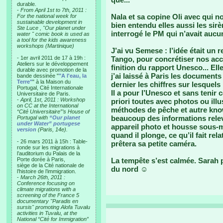
durable.
-
From April 1st to 7th, 2011 :
Nala et sa copine Oli avec qui no
For the national week for
sustainable development in
bien entendu elles aussi les sirè
Ste Luce , "Our planet under
interrogé le PM qui n’avait aucun
water " comic book is used as
a tool for the kids awareness
workshops (Martinique)
J’ai vu Semese : l’idée était u
- 1er avril 2011 de 17 à 19h :
Tango, pour concrétiser nos acco
Ateliers sur le développement
finition du rapport Unesco... Ell
durable avec promotion de la
j’ai laissé à Paris les documents
bande dessinée "
"A l'eau, la
Terre"
" à la Maison du
dernier les chiffres sur lesquel
Portugal, Cité Internationale
Il a pour l’Unesco et sans teni
Universitaire de Paris.
-
April, 1st, 2011 : Workshop
priori toutes avec photos ou illus
on CC at the International
méthodes de pêche et autre know
“Cité Universitaire”’s House of
beaucoup des informations relev
Portugal with
“Our planet
under Water” portugese
appareil photo et housse sous-
version
(Paris, 14e).
quand il plonge, ce qu’il fait re
- 26 mars 2011 à 15h : Table-
prêtera sa petite caméra.
ronde sur les migrations à
l’auditorium du Palais de la
Porte dorée à Paris,
La tempête s’est calmée. Sarah pe
siège de la Cité nationale de
du nord ☺
l’histoire de l’immigration.
-
March 26th, 2011 :
Conference focusing on
climate migrations with a
screening of the France 5
documentary "Paradis en
sursis" promoting Alofa Tuvalu
activities in Tuvalu, at the
National “Cité for Immigration”