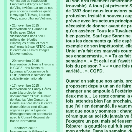
vu son ordi tellement désorganis
Vernissage de l’exposition
Empreintes d’Argos à l’Hotel
trouvable). A tous j’ai présenté
de Ville, invitées par un de nos
de 1897 dont nous leur avions p
plus anciens membres qui fit
le voyage à Tuvalu, Laurent
profusion. Insisté à nouveau aup
Weyl, aujourd’hui au Vietnam.
prévue avec les acteurs principa
nécessité de donner avant de pre
- 21 novembre 2015 :
Intervention de Gilliane Le
qu’en asséner. Tous les Tuvaluen
Gallic avec Chloé
bien passée. Sauf que Sandrine
Vlassopoulos dans "200
millions de réfugiés
tous les documents qu’elle espé
climatiques et moi et moi et
exemple de son impétuosité, elle 
moi" organisé par ATTAC dans
le cadre du Festival Images
Untel m’a fait des mauvais coup
Mouvementées.
ses engagements.. » « Tu as fai
semaine ».. « Et celui qui t’avai
- 20 novembre 2015 :
Intervention de Fanny Héros à
fois du poisson ? » « « une fois 
la COP21 des Monts du
variété… ». CQFD.
Lyonnais à l'occasion de la
COP, pendant la semaine de
solidarité internationale.
Quand on sait que nos amis, prop
proposent depuis un an de fair
- 17 novembre 2015 :
Intervention de Fanny Héros
changer une ampoule à l’extérieur
suite à la projection du
deux mois… Le reste comme la d
documentaire "Thule Tuvalu"
de Matthias Von Gunten, à
fois, attendra bien l’an prochain
Condé-sur-Vire dans le cadre
que j’ai rien demandé, ils vaut mi
d'une série de ciné-débats
organisés par la Ligue de
tant que nous y sommes : change
l'Enseignement en partenariat
céramique au sol (du jamais vu à
avec le Conseil Régional de
j’exagère un peu mais sérieusem
Basse-Normandie.
Réparer la gouttière qui fuit sera
- 19 octobre 2015 :
mon arrivée. Dans la semaine, d
Intervention de Gilliane Le