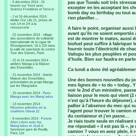
pas que Tuvalu soit très stress
- 5 décembre 2014 : 24
heures sur Terre avec
excepter en les acceptant les ch
Science Frontières et Terre.tv
bomb day ou birthday ou tout au
- 2 et 16 décembre 2014 :
rien planifier…
Atelier Our Life 21, prises de
vue 1/4 et 2/4 à la
ressourcerie
A faire le point, organiser auss
avant qu’ils ne soient emportés 
- 22 novembre 2014 : village
est de montrer le matos, aussi d
des associations de solidarité
internationale de la Ligue de
biofuel peut suffire à fabriquer 
l'Enseignement, 18 à 22h dans
fournir toute l’électricité de c
la salle de spectacle du centre
Tour des Dames, Paris
Vaitupu les plus peuplées et po
d’huile. Bien sur faudra en parler
- 22 et 24 novembre 2014 :
ateliers Manga à la Maison
des Ensembles
Ca lundi a donc été agréableme
- 21 novembre 2014 : Soirée
Maison des Ensembles,
Une des bonnes nouvelles du jou
présentation du projet Manga
mes lignes de « to do » today.. 
par les Mang'ados
voir le 2nd d’un ministère, passe
- 15 novembre 2014 :
Paris
liaison pour le mois qui vient (2 
Manga avec les Mang'ados
n’est qu’à l’heure du déjeuner), 
- 13 novembre 2014 :
pallier à l’absence du mec qui s
Réunion plénière de la
l’agent pour trouver le camion e
coalition climat 21
du containeur et j’en passe…
- 8 novembre 2014 :
Forum
Je riais toute seule en réalisant
Alter Libris avec les
me répondait « il est pas là », j
Mang'ados et José
à
l'ancienne gare de Reuilly,
camion ? vous en avez plein, il 
Paris 12e