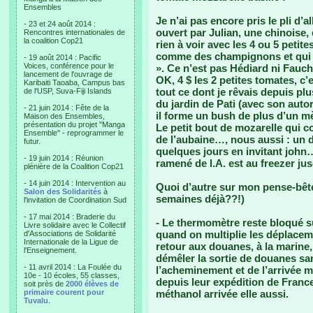
Ensembles
Je n’ai pas encore pris le pli d’a
- 23 et 24 août 2014 :
ouvert par Julian, une chinoise,
Rencontres internationales de
la coalition Cop21
rien à voir avec les 4 ou 5 peti
comme des champignons et qui n
- 19 août 2014 : Pacific
Voices, conférence pour le
». Ce n’est pas Hédiard ni Fauch
lancement de l'ouvrage de
OK, 4 $ les 2 petites tomates, c’
Karibaiti Taoaba, Campus bas
tout ce dont je rêvais depuis p
de l'USP, Suva-Fiji Islands
du jardin de Pati (avec son auto
- 21 juin 2014 : Fête de la
il forme un bush de plus d’un mè
Maison des Ensembles,
présentation du projet "Manga
Le petit bout de mozarelle qui c
Ensemble" - reprogrammer le
de l’aubaine…, nous aussi : un dé
futur.
quelques jours en invitant john
- 19 juin 2014 : Réunion
ramené de l.A. est au freezer ju
plénière de la Coalition Cop21
- 14 juin 2014 : Intervention au
Quoi d’autre sur mon pense-bêt
Salon des Solidarités
à
semaines déjà??!)
l'invitation de Coordination Sud
- 17 mai 2014 : Braderie du
- Le thermomètre reste bloqué su
Livre solidaire avec le Collectif
quand on multiplie les déplaceme
d'Associations de Solidarité
Internationale de la Ligue de
retour aux douanes, à la marin
l'Enseignement.
démêler la sortie de douanes san
- 11 avril 2014 : La Foulée du
l’acheminement et de l’arrivée m
10e - 10 écoles, 55 classes,
depuis leur expédition de Franc
soit près de
2000 élèves de
primaire courent pour
méthanol arrivée elle aussi.
Tuvalu
.