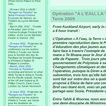
(Porte Doree Palace in Paris
12e).
- 26 mars 2011 à 14h30 :
"
Nuages au Paradis
" au
Opération "A L'EAU, LA
3eme
Festival Cinéma
Terre 2009
Ecologie
de Vanves, au
Théâtre du Lycée Michelet
(92)
From Auckland Airport, early in 
-
March 26th, 2011 : "Trouble
in Paradise" part of the
a 6 hour transit :
Cinéma Ecologie Festival 3rd
edition, at the Lycée Michelet
theater in Vanves, (92)
L’Opération « A l’eau, la Terre » d
première reproduction dans le P
-
23 mars 2011
: Projection de
d’éducation des plus jeunes au
"
Nuages au Paradis
" et
conférence sur les actions
faire face à travers l’exemple d
d'Alofa à Tuvalu, par Sarah
mana o Te Moana pour le Jour de 
pour la Société des Iles du
Pacifique de Grande Bretagne
ville de Papeete . Trois jours ple
et d'Ireland à l'église St
gouvernement de Polynésie à sa
Philippe à Londres.
-
March, 23rd, 2011
:
Changements climatiques et dés
"
Trouble in Paradise
"
l’opération, puisque la Diren a 
screening and lecture on what
subvention, trois fois qu’elle fai
Alofa Tuvalu is doing in Tuvalu,
for the Pacific Islands Society
sont fait sur notre dos on a quel
of the UK and Ireland at St
proposé à Elena de faire une c
Philips Church, Earls Court,
London, by Sarah Hemstock
Bref ceci étant écrit, voici un p
partagé avec Susie, Présidente d
-
11 mars 2011
: Projection de
"
Nuages au Paradis
" et
conférence sur les actions
Entre Tahiti & Moorea, nous avon
d'Alofa à Tuvalu, par Sarah
une demi-douzaine de Ministres.
pour les étudiants de