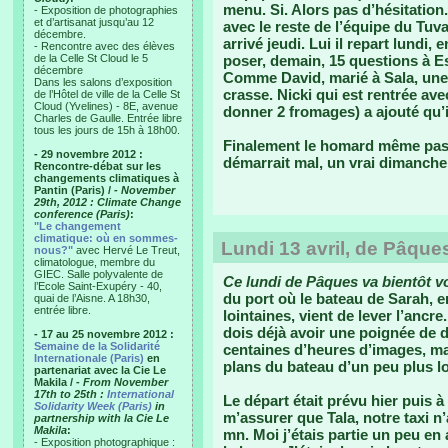
menu. Si. Alors pas d’hésitation
- Exposition de photographies
et d’artisanat jusqu’au 12
avec le reste de l’équipe du Tuv
décembre.
arrivé jeudi. Lui il repart lundi
- Rencontre avec des élèves
de la Celle St Cloud le 5
poser, demain, 15 questions à Ese
décembre
Comme David, marié à Sala, une 
Dans les salons d’exposition
crasse. Nicki qui est rentrée av
de l’Hôtel de ville de la Celle St
Cloud (Yvelines) - 8E, avenue
donner 2 fromages) a ajouté qu’il
Charles de Gaulle. Entrée libre
tous les jours de 15h à 18h00.
Finalement le homard même pas 
- 29 novembre 2012 :
démarrait mal, un vrai dimanche
Rencontre-débat sur les
changements climatiques à
Pantin (Paris) /
- November
29th, 2012 : Climate Change
conference (Paris)
:
"Le changement
climatique: où en sommes-
Lundi 13 avril, de Pâque
nous?"
avec Hervé Le Treut,
climatologue, membre du
GIEC. Salle polyvalente de
Ce lundi de Pâques va bientôt vo
l’Ecole Saint-Exupéry - 40,
du port où le bateau de Sarah, en
quai de l’Aisne. A 18h30,
entrée libre.
lointaines, vient de lever l’ancre
dois déjà avoir une poignée de d
- 17 au 25 novembre 2012 :
Semaine de la Solidarité
centaines d’heures d’images, mai
Internationale (Paris)
en
plans du bateau d’un peu plus lo
partenariat avec la Cie Le
Makila /
- From November
17th to 25th :
International
Le départ était prévu hier puis à
Solidarity Week (Paris)
in
m’assurer que Tala, notre taxi n’a
partnership with la Cie Le
Makila
:
mn. Moi j’étais partie un peu en
- Exposition photographique :