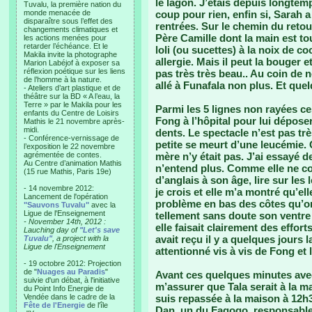
le lagon. J’étais depuis longtemp
Tuvalu, la première nation du
monde menacée de
coup pour rien, enfin si, Sarah
disparaître sous l’effet des
rentrées. Sur le chemin du retour
changements climatiques et
Père Camille dont la main est to
les actions menées pour
retarder l’échéance. Et le
loli (ou sucettes) à la noix de c
Makila invite la photographe
allergie. Mais il peut la bouger 
Marion Labéjof à exposer sa
réflexion poétique sur les liens
pas très très beau.. Au coin de 
de l’homme à la nature.
allé à Funafala non plus. Et que
- Ateliers d’art plastique et de
théâtre sur la BD « A l’eau, la
Terre » par le Makila pour les
Parmi les 5 lignes non rayées ces 
enfants du Centre de Loisirs
Fong à l’hôpital pour lui dépos
Mathis le 21 novembre après-
midi.
dents. Le spectacle n’est pas tr
- Conférence-vernissage de
petite se meurt d’une leucémie.
l’exposition le 22 novembre
agrémentée de contes.
mère n’y était pas. J’ai essayé 
Au Centre d’animation Mathis
n’entend plus. Comme elle ne 
(15 rue Mathis, Paris 19e)
d’anglais à son âge, lire sur les 
- 14 novembre 2012:
je crois et elle m’a montré qu’el
Lancement de l'opération
problème en bas des côtes qu’on
"Sauvons Tuvalu"
avec la
Ligue de l'Enseignement
tellement sans doute son ventre 
- November 14th, 2012 :
elle faisait clairement des effor
Lauching day of
"Let's save
avait reçu il y a quelques jours l
Tuvalu"
, a project with la
Ligue de l'Enseignement
attentionné vis à vis de Fong et l
- 19 octobre 2012: Projection
de "
Nuages au Paradis
"
Avant ces quelques minutes avec 
suivie d'un débat, à l'initiative
m’assurer que Tala serait à la m
du Point Info Energie de
Vendée dans le cadre de la
suis repassée à la maison à 12h3
Fête de l'Energie
de l'île
Dan, un du Fagogo, responsable 