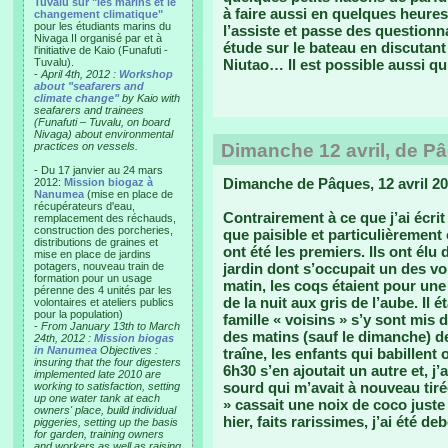
Tuvalu sur "les marins et le
à faire aussi en quelques heures
changement climatique"
pour les étudiants marins du
l’assiste et passe des questionn
Nivaga II organisé par et à
étude sur le bateau en discutant
l'initiative de Kaio (Funafuti -
Tuvalu).
Niutao… Il est possible aussi qu’e
-
April 4th, 2012 :
Workshop
about "seafarers and
climate change"
by Kaio with
seafarers and trainees
(Funafuti – Tuvalu, on board
Nivaga) about environmental
practices on vessels.
Dimanche 12 avril, de P
- Du 17 janvier au 24 mars
Dimanche de Pâques, 12 avril 2
2012:
Mission biogaz à
Nanumea
(mise en place de
récupérateurs d'eau,
Contrairement à ce que j’ai écrit
remplacement des réchauds,
construction des porcheries,
que paisible et particulièremen
distributions de graines et
ont été les premiers. Ils ont élu
mise en place de jardins
potagers, nouveau train de
jardin dont s’occupait un des vo
formation pour un usage
matin, les coqs étaient pour une 
pérenne des 4 unités par les
de la nuit aux gris de l’aube. Il 
volontaires et ateliers publics
pour la population)
famille « voisins » s’y sont mis 
-
From January 13th to March
des matins (sauf le dimanche) de
24th, 2012 :
Mission biogas
in Nanumea
Objectives :
traîne, les enfants qui babillent
insuring that the four digesters
6h30 s’en ajoutait un autre et, j’a
implemented late 2010 are
sourd qui m’avait à nouveau tirée
working to satisfaction, setting
up one water tank at each
» cassait une noix de coco juste
owners' place, build individual
hier, faits rarissimes, j’ai été d
piggeries, setting up the basis
for garden, training owners
and workers as well as raising