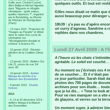
Gallic avec Christel Cournil,
quelques outils. Et tout est resté 
Alice Baillat et Michel Hignette,
dans "Migrants et réfugiés
Gilles nous disait ce matin que 
climatiques : quels enjeux,
quelles réponses ?", organisé
aussi beaucoup pour déranger u
par le Bondyblog, au Musée
de l'Histoire de l'immigration
(Paris)
18h39 : y’a pas eu d’apéro encore
un curry d’agneau. Sandrine a r
- 13 mars 2015 : Projection de
"Nuages au Paradis" et débat
repliées dans nos chambres.
dans le cadre d'un cycle de
séminaires sur
"développement durable et
cinéma" à Science Po.
Lundi 27 Avril 2009 : A l
- 15 janvier 2015 : Réunion
plénière de la Coalition Climat
21
A l’heure où les chats s’intimid
agréable. Le soleil est couché…
- 13 janvier 2015 : Ateliers Our
Life 21, prises de vue 3/4
avec 4D
Au moment ou j’écrivais ces 4 mots
- 10 janvier 2015 :
Atelier
de se coucher… Et il n’était pa
Manga de rentrée à la
ce jour particulier. Sarah était 
Maison des Ensembles
photos des 700 pages de documen
- 8 janvier 2015 :
Charlie
archives pour son étude… toute 
forever
que je lui dis… « Time to look a
2014
Pour ne rien manquer on a vite e
de glaçons, et verres sur la terra
- 6, 13 et 20 décembre 2014 :
ateliers Manga à la Maison
des Ensembles
Un moment super, à admirer bie