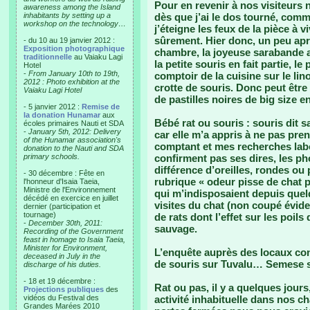
Pour en revenir à nos visiteurs n
awareness among the Island
inhabitants by setting up a
dès que j’ai le dos tourné, comme
workshop on the technology…
j’éteigne les feux de la pièce à 
sûrement. Hier donc, un peu aprè
- du 10 au 19 janvier 2012 :
Exposition photographique
chambre, la joyeuse sarabande
traditionnelle
au Vaiaku Lagi
la petite souris en fait partie, 
Hotel
-
From January 10th to 19th,
comptoir de la cuisine sur le lino
2012 : Photo exhibition at the
crotte de souris. Donc peut être
Vaiaku Lagi Hotel
de pastilles noires de big size 
- 5 janvier 2012 :
Remise de
la donation Hunamar
aux
Bébé rat ou souris : souris dit s
écoles primaires Nauti et SDA
-
January 5th, 2012: Delivery
car elle m’a appris à ne pas pre
of the Hunamar association's
comptant et mes recherches labo
donation to the Nauti and SDA
primary schools.
confirment pas ses dires, les ph
différence d’oreilles, rondes ou
- 30 décembre : Fête en
rubrique « odeur pisse de chat p
l'honneur d'Isaia Taeia,
Ministre de l'Environnement
qui m’indisposaient depuis quelq
décédé en exercice en juillet
visites du chat (non coupé évi
dernier (participation et
tournage)
de rats dont l’effet sur les poils
-
December 30th, 2011:
sauvage.
Recording of the Government
feast in homage to Isaia Taeia,
Minister for Environment,
L’enquête auprès des locaux con
deceased in July in the
de souris sur Tuvalu… Semese s
discharge of his duties.
- 18 et 19 décembre :
Rat ou pas, il y a quelques jour
Projections publiques
des
vidéos du Festival des
activité inhabituelle dans nos c
Grandes Marées 2010