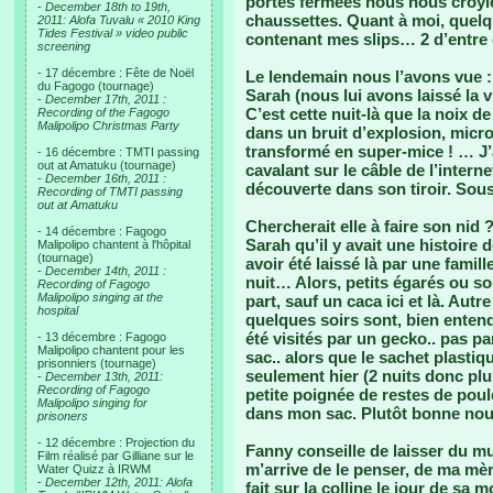
portes fermées nous nous croyio
-
December 18th to 19th,
chaussettes. Quant à moi, quelq
2011: Alofa Tuvalu « 2010 King
Tides Festival » video public
contenant mes slips… 2 d’entre 
screening
- 17 décembre : Fête de Noël
Le lendemain nous l’avons vue 
du Fagogo (tournage)
Sarah (nous lui avons laissé la v
-
December 17th, 2011 :
C’est cette nuit-là que la noix 
Recording of the Fagogo
Malipolipo Christmas Party
dans un bruit d’explosion, micro
transformé en super-mice ! … J’a
- 16 décembre : TMTI passing
out at Amatuku (tournage)
cavalant sur le câble de l’internet
-
December 16th, 2011 :
découverte dans son tiroir. Sous 
Recording of TMTI passing
out at Amatuku
Chercherait elle à faire son nid 
- 14 décembre : Fagogo
Sarah qu’il y avait une histoire 
Malipolipo chantent à l'hôpital
(tournage)
avoir été laissé là par une famil
-
December 14th, 2011 :
nuit… Alors, petits égarés ou so
Recording of Fagogo
Malipolipo singing at the
part, sauf un caca ici et là. Autre
hospital
quelques soirs sont, bien enten
été visités par un gecko.. pas pa
- 13 décembre : Fagogo
Malipolipo chantent pour les
sac.. alors que le sachet plastiqu
prisonniers (tournage)
seulement hier (2 nuits donc pl
-
December 13th, 2011:
Recording of Fagogo
petite poignée de restes de poule
Malipolipo singing for
dans mon sac. Plutôt bonne nou
prisoners
- 12 décembre : Projection du
Fanny conseille de laisser du mus
Film réalisé par Gilliane sur le
m’arrive de le penser, de ma mèr
Water Quizz à IRWM
-
December 12th, 2011: Alofa
fait sur la colline le jour de sa 