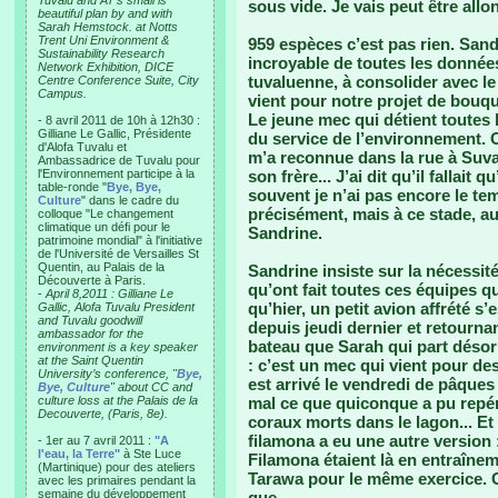
Tuvalu and AT’s small is
sous vide. Je vais peut être allo
beautiful plan by and with
Sarah Hemstock. at Notts
Trent Uni Environment &
959 espèces c’est pas rien. Sand
Sustainability Research
incroyable de toutes les données
Network Exhibition, DICE
tuvaluenne, à consolider avec le
Centre Conference Suite, City
Campus.
vient pour notre projet de bouqu
Le jeune mec qui détient toutes 
- 8 avril 2011 de 10h à 12h30 :
Gilliane Le Gallic, Présidente
du service de l’environnement. O
d'Alofa Tuvalu et
m’a reconnue dans la rue à Suva et
Ambassadrice de Tuvalu pour
l'Environnement participe à la
son frère... J’ai dit qu’il fallait 
table-ronde "
Bye, Bye,
souvent je n’ai pas encore le tem
Culture
" dans le cadre du
précisément, mais à ce stade, au
colloque "Le changement
climatique un défi pour le
Sandrine.
patrimoine mondial" à l'initiative
de l'Université de Versailles St
Quentin, au Palais de la
Sandrine insiste sur la nécessité
Découverte à Paris.
qu’ont fait toutes ces équipes qu
-
April 8,2011 : Gilliane Le
qu’hier, un petit avion affrété s’
Gallic, Alofa Tuvalu President
and Tuvalu goodwill
depuis jeudi dernier et retourn
ambassador for the
bateau que Sarah qui part déso
environment is a key speaker
at the Saint Quentin
: c’est un mec qui vient pour des
University’s conference, "
Bye,
est arrivé le vendredi de pâques 
Bye, Culture
" about CC and
culture loss at the Palais de la
mal ce que quiconque a pu repé
Decouverte, (Paris, 8e).
coraux morts dans le lagon... Et 
filamona a eu une autre version :
- 1er au 7 avril 2011 :
"A
l'eau, la Terre"
à Ste Luce
Filamona étaient là en entraînem
(Martinique) pour des ateliers
Tarawa pour le même exercice. C
avec les primaires pendant la
semaine du développement
que...