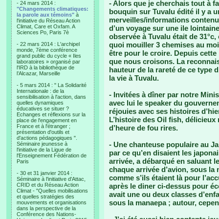
- Alors que je cherchais tout à 
- 24 mars 2014 :
"Changements climatiques:
bouquin sur Tuvalu édité il y a u
la parole aux témoins"
à
merveilles/informations contenu
l'initiative du Réseau Action
Climat, Care et Oxfam. A
d’un voyage sur une ile lointaine
Sciences Po, Paris 7è
observée à Tuvalu était de 31°c,
quoi mouiller 3 chemises au moin
- 22 mars 2014 : L'archipel
monde, 7ème conférence
être pour le croire. Depuis cett
grand public du cycle « Iles
que nous croisons. La reconnais
laboratoires » organisé par
l'IRD à la bibliothèque de
hauteur de la rareté de ce type
l’Alcazar, Marseille
la vie à Tuvalu.
- 5 mars 2014 : " La Solidarité
Internationale : de la
- Invitées à dîner par notre Minis
sensibilisation à l'action, dans
avec lui le speaker du gouverne
quelles dynamiques
éducatives se situer ?
réjouies avec ses histoires d’hie
Echanges et réflexions sur la
L’histoire des Oil fish, délicieu
place de l'engagement en
France et à l'étranger ;
d’heure de fou rires.
présentation d'outils et
d'actions pédagogiques ".
- Une chanteuse populaire au Ja
Séminaire jeunesse à
l'initiative de la Ligue de
par ce qu’en disaient les japonai
l'Enseignement Fédération de
arrivée, a débarqué en saluant 
Paris
chaque arrivée d’avion, sous la
- 30 et 31 janvier 2014 :
comme s’ils étaient là pour l’
Séminaire à l'initiative d'Attac,
CRID et du Réseau Action
après le diner ci-dessus pour éc
Climat - "Quelles mobilisations
avait une ou deux classes d’enfa
et quelles stratégies des
sous la manaepa ; autour, cepe
mouvements et organisations
dans la perspective de la
Conférence des Nations-