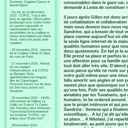
Duchene, Guigone Camus et
consumables dans le gazo car, co
Benoit Mayer.
demandé à Leota de constituer n’
- Du 1er au 12 décembre
2015 : COP21. Trop à dire
5 jours après Gilles est donc ar
pour un agenda. Observation
de cohabitation et collaboration 
au Bourget avec Linda Cohen
et Laurent Leguyader et
mais nous devons tous nous repl
representation dans les
Sandrine, qui a besoin de tout ve
assemblées de la coalition et
place comme aujourd’hui où elle
autres associations par Maria
Vives, notre très jeune amie
la seule ligne internet de la mai
catalane.
qualités humaines pour que nou
- 29 novembre 2015 : marche
deux ajustements. En fait je la 
de la Coalition Climat 21 dans
Elle prend sa place et parfois la
les rues de Paris.
une affection pour sa famille qu
- 27 novembre 2015 : Retrait
tout doit aller très vite. D’abo
de nos badges
aussi parce qu’elle ne reste sur
d’observateurs, à la COP21
au Bourget. Nous
notre goût même pour une missi
appréhendions les longues
fallu amortir ses angles et son p
files de Copenhagen.
Personne encore sur les lieux.
savent plus que quiconque sur les
En 3mn nous avions nos
qu’une fois. Polir ses qualités 
Sesames.
aimables par les Tuvaluens, qui
- 26 novembre 2015 - 14h30 :
humains, to be ordered around. J’
Intervention de Gilliane Le
que le projet intéresse et qui p
Gallic sur France Tv Outre-
mer Première dans l'émission
Sandrine : Semese qui a finalem
Transversal Environnement
scientifique… A lui j’ai dit qu’el
sur le thème "COP21 : les
enjeux pour l'Outre-mer".
sa place… A Nikolasi, j’ai reparl
biodiversité, au petit jeune qui 
- 25novembre 2015 :