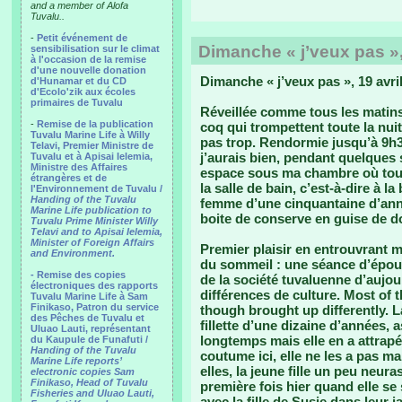
and a member of Alofa
Tuvalu..
-
Petit événement de
Dimanche « j’veux pas »,
sensibilisation sur le climat
à l'occasion de la remise
d'une nouvelle donation
Dimanche « j’veux pas », 19 avri
d'Hunamar et du CD
d'Ecolo'zik aux écoles
primaires de Tuvalu
Réveillée comme tous les matins
-
Remise de la publication
coq qui trompettent toute la nuit
Tuvalu Marine Life à Willy
pas trop. Rendormie jusqu’à 9h
Telavi, Premier Ministre de
j’aurais bien, pendant quelques 
Tuvalu et à Apisai Ielemia,
Ministre des Affaires
espace sous ma chambre où toute
étrangères et de
la salle de bain, c’est-à-dire à la
l'Environnement de Tuvalu /
Handing of the Tuvalu
femme d’une cinquantaine d’année
Marine Life publication to
boite de conserve en guise de d
Tuvalu Prime Minister Willy
Telavi and to Apisai Ielemia,
Minister of Foreign Affairs
Premier plaisir en entrouvrant m
and Environment.
du sommeil : une séance d’époui
- Remise des copies
de la société tuvaluenne d’aujo
électroniques des rapports
différences de culture. Most of t
Tuvalu Marine Life à Sam
Finikaso, Patron du service
though brought up differently. La
des Pêches de Tuvalu et
fillette d’une dizaine d’années, 
Uluao Lauti, représentant
longtemps mais elle en a attrapé
du Kaupule de Funafuti /
Handing of the Tuvalu
coutume ici, elle ne les a pas m
Marine Life reports’
elles, la jeune fille un peu neu
electronic copies Sam
Finikaso, Head of Tuvalu
première fois hier quand elle se
Fisheries and Uluao Lauti,
avec la fille de Susie dans leur j