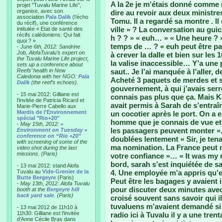
A la 2e je m’étais donné comme 
projet "Tuvalu Marine Life",
organise, avec son
dire au revoir aux deux ministres
association
Pala Dalik
(l’écho
Tomu. Il a regardé sa montre . Il 
du récif), une conférence
ville » ? La conversation au gui
intitulée « Etat de santé des
récifs calédoniens: Qui fait
h ? ? » « euh… » « Une heure ? »
quoi ? »
temps de … ? « euh peut être p
-
June 6th, 2012: Sandrine
Job, AlofaTuvalu’s expert on
à crever la dalle et bien sur les
the Tuvalu Marine Life project,
la valise inaccessible… Y’a une p
sets up a conference about
Reefs’ health in New
saut.. Je l’ai manquée à l’aller,
Caledonia with her NGO:
Pala
Acheté 3 paquets de merdes et 
Dalik
(the reef’s echoes).
gouvernement, à qui j’avais serré
- 15 mai 2012: Gilliane est
connais pas plus que ça. Mais Kal
l'invitée de Patricia Ricard et
avait permis à Sarah de s’entraîn
Marie-Pierre Cabello aux
Mardis de l'Environnement
un cocotier après le port. On a
spécial "Rio+20"
homme que je connais de vue et q
-
May 15th, 2012:
«
les passagers peuvent monter ». 
Environment on Tuesday »
conference on “Rio +20”
doublées lentement « Sir, je te
with screening of some of the
ma nomination. La France peut n
video shot during the last
missions. (Paris)
votre confiance »… « It was my r
bord, sarah s’est inquiétée de sa
- 13 mai 2012: stand Alofa
Tuvalu au
Vide-Grenier de la
4. Une employée m’a appris qu’el
Butte Bergeyre
(Paris)
Peut être les bagages y avaient il
-
May 13th, 2012: Alofa Tuvalu
pour discuter deux minutes avec
booth at the
Bergeyre hill
back yard sale
. (Paris)
croisé souvent sans savoir qui i
tuvaluens m’avaient demandé si j
- 13 mai 2012 de 11h10 à
11h30: Gilliane est l'invitée
radio ici à Tuvalu il y a une tre
d'Anne Cécile Bras dans