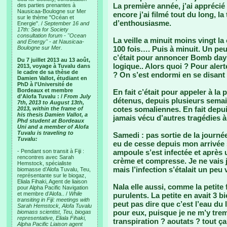
La première année, j’ai apprécié 
des parties prenantes à
Nausicaa-Boulogne sur Mer
encore j’ai filmé tout du long, 
sur le thème "Océan et
d’enthousiasme.
Energie". /
September 16 and
17th: Sea for Society
consultation forum - "Ocean
La veille a minuit moins vingt la
and Energy" - at Nausicaa-
Boulogne sur Mer.
100 fois…. Puis à minuit. Un pe
c’était pour annoncer Bomb day 
Du 7 juillet 2013 au 13 août,
logique.. Alors quoi ? Pour aler
2013, voyage à Tuvalu dans
le cadre de sa thèse de
? On s’est endormi en se disant
Damien Vallot, étudiant en
PhD à l'Université de
Bordeaux et membre
En fait c’était pour appeler à la
d'Alofa Tuvalu : /
From July
détenus, depuis plusieurs semain
7th, 2013 to August 13th,
cotes somaliennes. En fait depu
2013, within the frame of
his thesis Damien Vallot, a
jamais vécu d’autres tragédies à 
Phd student at Bordeaux
Uni and a member of Alofa
Tuvalu is traveling to
Samedi : pas sortie de la journé
Tuvalu:
eu de cesse depuis mon arrivée
- Pendant son transit à Fiji :
ampoule s’est infectée et après 
rencontres avec Sarah
crème et compresse. Je ne vais 
Hemstock, spécialiste
mais l’infection s’étalait un peu v
biomasse d’Alofa Tuvalu, Teu,
représentante sur le biogaz,
Eliala Fihaki, Agent de liaison
Nala elle aussi, comme la petite f
pour Alpha Pacific Navigation
et membre d’Alofa.. /
While
purulents. La petite en avait 3 
transiting in Fiji: meetings with
peut pas dire que c’est l’eau du
Sarah Hemstock, Alofa Tuvalu
pour eux, puisque je ne m’y trem
biomass scientist, Teu, biogas
representative, Eliala Fihaki,
transpiration ? aoutats ? tout ç
Alpha Pacific Liaison agent