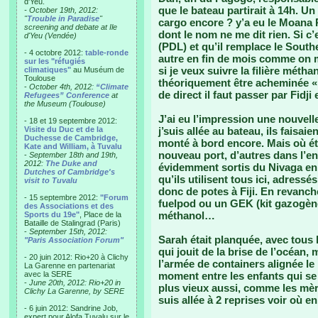
d'Yeu.
que le bateau partirait à 14h. Un
- October 19th, 2012:
"
Trouble in Paradise
"
cargo encore ? y’a eu le Moana Ro
screening and debate at Ile
dont le nom ne me dit rien. Si c’
d'Yeu (Vendée)
(PDL) et qu’il remplace le South
- 4 octobre 2012:
table-ronde
autre en fin de mois comme on me
sur les "réfugiés
si je veux suivre la filière mét
climatiques"
au Muséum de
Toulouse
théoriquement être acheminée «
-
October 4th, 2012:
“Climate
de direct il faut passer par Fidji
Refugees” Conference
at
the Museum (Toulouse)
J’ai eu l’impression une nouvelle
- 18 et 19 septembre 2012:
Visite du Duc et de la
j’suis allée au bateau, ils faisai
Duchesse de Cambridge,
monté à bord encore. Mais où é
Kate and William, à Tuvalu
nouveau port, d’autres dans l’e
-
September 18th and 19th,
2012:
The Duke and
évidemment sortis du Nivaga en
Dutches of Cambridge's
qu’ils utilisent tous ici, adress
visit to Tuvalu
donc de potes à Fiji. En revanch
- 15 septembre 2012:
"Forum
fuelpod ou un GEK (kit gazogène
des Associations et des
méthanol…
Sports du 19e"
, Place de la
Bataille de Stalingrad (Paris)
-
September 15th, 2012:
Sarah était planquée, avec tous l
"Paris Association Forum"
qui jouit de la brise de l’océan,
- 20 juin 2012: Rio+20 à Clichy
l’armée de containers alignée le
La Garenne en partenariat
avec la SERE
moment entre les enfants qui se
-
June 20th, 2012: Rio+20 in
plus vieux aussi, comme les mère
Clichy La Garenne, by SERE
suis allée à 2 reprises voir où en
- 6 juin 2012: Sandrine Job,
expert pour Alofa Tuvalu sur le