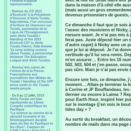
Funafuti Kaupule
representative.
dans la maison d’à côté elle auss
(mais aussi un gros emmerdemen
- Remise du CD 2013
devenus prisonniers de guests, 
d'Ecolozik* à la Présidente
d'Honneur d'Alofa Tuvalu,
Nala Ielemia. (*un concours
Ce dimanche il faut que je sois à 
d'écriture de chansons sur
Tuvalu, partenariat de la
l’assoc des musiciens et Nicky, 
Ligue de l'Enseignement
mesure avant. Je n’ai pas mis à j
avec Alofa Tuvalu) /
ferai pas. Juste déposé hier un 
Handing of the 2013
Ecolozik CD* to Alofa
d’autre copie) à Nicky avec un p
Tuvalu Patron, Nala Ielemia
que je lui ai déposé. Je l’ai donn
*(a song writing contest
about Tuvalu, a partnership
certitude qu’il lui sera remis. De
between The Education
m’en assurer… Entre les 15 numér
League and Alofa Tuvalu).
502, 503, 504 et j’en passe, occ
- Remise des cartes de
pas sûre. Mais je n’ai pas envie
l'Union de la la Presse
Francophone aux
journalistes des Médias de
Encore une fois, ce dimanche, j’a
Tuvalu /
Handing of the UPF
moment… Allais-je terminer la le
press cards to the Tuvalu
media people.
à Corine et JF Bouffandeau, les 
dernier ou encore à Laima ? Re
- Du 8 au 12 juillet, 2013:
pour Earth Hour, inspiré hier p
Alofa Tuvalu est bien
représentée au 12ème
sur le montage (j’en vois le bout 
Congrès scientifique du
tides day » ?
Pacifique
"La science au service de la
sécurité humaine et du
Au sortir du breakfast, un déco
Développement durable
dans les îles du Pacifique et
nombre de mails dans ma page c
les côtes", Campus de
l'USP à Suva
/
From 8 to 12