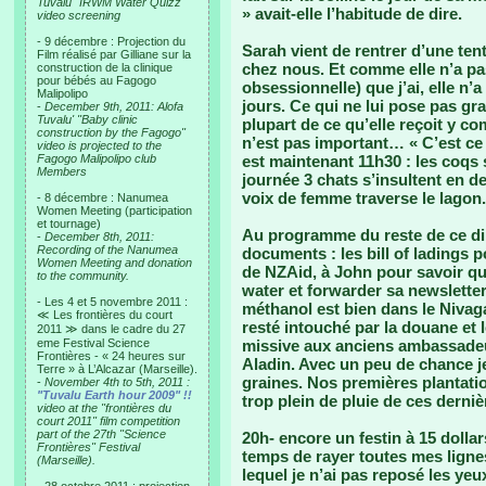
Tuvalu "IRWM Water Quizz"
» avait-elle l’habitude de dire.
video screening
- 9 décembre : Projection du
Sarah vient de rentrer d’une te
Film réalisé par Gilliane sur la
chez nous. Et comme elle n’a pa
construction de la clinique
pour bébés au Fagogo
obsessionnelle) que j’ai, elle n’
Malipolipo
jours. Ce qui ne lui pose pas gr
-
December 9th, 2011: Alofa
Tuvalu' "Baby clinic
plupart de ce qu’elle reçoit y c
construction by the Fagogo"
n’est pas important… « C’est ce 
video is projected to the
Fagogo Malipolipo club
est maintenant 11h30 : les coqs s
Members
journée 3 chats s’insultent en d
voix de femme traverse le lagon.
- 8 décembre : Nanumea
Women Meeting (participation
et tournage)
Au programme du reste de ce di
-
December 8th, 2011:
Recording of the Nanumea
documents : les bill of ladings 
Women Meeting and donation
de NZAid, à John pour savoir qu
to the community.
water et forwarder sa newsletter
- Les 4 et 5 novembre 2011 :
méthanol est bien dans le Nivaga
≪ Les frontières du court
resté intouché par la douane et l
2011 ≫ dans le cadre du 27
eme Festival Science
missive aux anciens ambassadeurs
Frontières - « 24 heures sur
Aladin. Avec un peu de chance j
Terre » à L’Alcazar (Marseille).
graines. Nos premières plantatio
-
November 4th to 5th, 2011 :
"Tuvalu Earth hour 2009" !!
trop plein de pluie de ces derni
video at the "frontières du
court 2011" film competition
part of the 27th "Science
20h- encore un festin à 15 dollars
Frontières" Festival
temps de rayer toutes mes ligne
(Marseille).
lequel je n’ai pas reposé les ye