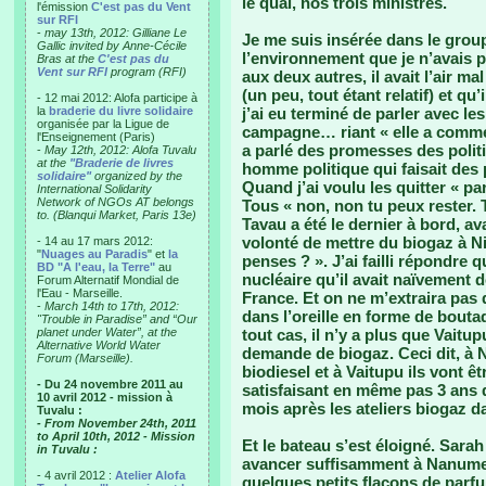
le quai, nos trois ministres.
l'émission
C'est pas du Vent
sur RFI
-
may 13th, 2012: Gilliane Le
Je me suis insérée dans le group
Gallic invited by Anne-Cécile
l’environnement que je n’avais
Bras at the
C'est pas du
Vent sur RFI
program (RFI)
aux deux autres, il avait l’air mal
(un peu, tout étant relatif) et q
- 12 mai 2012: Alofa participe à
la
braderie du livre solidaire
j’ai eu terminé de parler avec le
organisée par la Ligue de
campagne… riant « elle a comme
l'Enseignement (Paris)
a parlé des promesses des politi
-
May 12th, 2012: Alofa Tuvalu
at the
"Braderie de livres
homme politique qui faisait des 
solidaire"
organized by the
Quand j’ai voulu les quitter « p
International Solidarity
Network of NGOs AT belongs
Tous « non, non tu peux rester. 
to. (Blanqui Market, Paris 13e)
Tavau a été le dernier à bord, av
volonté de mettre du biogaz à Ni
- 14 au 17 mars 2012:
"
Nuages au Paradis
" et
la
penses ? ». J’ai failli répondre 
BD "A l'eau, la Terre"
au
nucléaire qu’il avait naïvement
Forum Alternatif Mondial de
l'Eau - Marseille.
France. Et on ne m’extraira pas de
-
March 14th to 17th, 2012:
dans l’oreille en forme de bouta
"Trouble in Paradise” and “Our
planet under Water”, at the
tout cas, il n’y a plus que Vaitu
Alternative World Water
demande de biogaz. Ceci dit, à N
Forum (Marseille).
biodiesel et à Vaitupu ils vont ê
- Du 24 novembre 2011 au
satisfaisant en même pas 3 ans d
10 avril 2012 - mission à
mois après les ateliers biogaz d
Tuvalu :
- From November 24th, 2011
to April 10th, 2012 - Mission
Et le bateau s’est éloigné. Sarah
in Tuvalu :
avancer suffisamment à Nanumea,
- 4 avril 2012 :
Atelier Alofa
quelques petits flacons de parfu