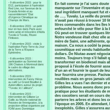
- 9 décembre 2015 : pour le
En fait comme je l’ai sans doute é
D12, participation à l’opération
manquante sur l’inventaire et qui
Red Line, sur l’avenue de la
Grande Armée et au
seul ingrédient manquant fut et 
rassemblement “Etat
de ….. Tuvalu. La veille du prem
d’Urgence Climatique au
n’avait pas réussi à trouver 10 l
Champs de Mars.
litres commandés dans les îles 
- 8 décembre 2015 : un petit
enfourché le vélo pour filer à la
tour en bus dans Paris avec
notre amie et trésorière d’Alofa
Où peut-on trouver quelques litr
Tuvalu à Tuvalu, Risasi
Notre vendeuse était chez elle 
Finikaso.
mère de Saini, une adhérente, qu
- 7 décembre 2015 : visite à
maison. Ca nous a coûté la peau 
l’opération Paris-Terre du Jour
cosmétique est vendu habituellem
de la Terre a l’Espace
Ephémère.
dollars. De Niutao avant négociatio
moins. Toujours trop s’il fallait 
- 6 décembre 2015 :
participation au Sommet des
transformer en biodiesel mais a
196 Chaises à Montreuil dans
proposé à l’école de fournir ass
le cadre du village des
d’un an et fournir le quart de l
alternatives.
leur fournira une presse. Paciv
- 5 décembre 2015 :
rouillées mais en gros jamais uti
Intervention de Fanny Héros
au café Le Grand Bouillon à
Gilles les a vues l’an dernier e
Aubervilliers autour du projet
problème. Nous avons donc prop
"Tuvalu: ici / ailleurs".
pratique pour les étudiants de 
- 5 décembre 2015 :
des cocotiers serait en cours de
intervention de Gilliane Le
parterre les arbres et donc les 
Gallic au Musée national de
l’histoire de l’immigration, à la
l’époque en 2005. En attendant, l
projection-débat organisee par
inexploités. Gilles s’assurera a
l’OIM avec Dominique