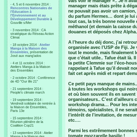
vais voir le manager ».. Je n’avai
- 4, 5 et 6 novembre 2014 :
manager mais étais prête à déga
Rencontres Nationales de
ne pouvait pas avoir un camion, t
l'Education à
l'Environnement et au
du parfum Hermes… dont je lui ai
Développement Durable
à
tout cas, la très bonne nouvelle 
Gouville s/Mer
méthanol (et demain la caisse du
- 3 novembre 2014 : CA
douanes et déposés chez Alpha.
stratégique du Réseau Action
Climat
A l’heure du déj donc, j’ai retr
- 18 octobre 2014 :
Atelier
organisée avec l’USP de Fiji. J
Manga à la Maison des
tout le monde, mais finalement 
Ensembles
, présentation de
José aux mang'ados
que c’était utile.. Tafue était là
la petite Clemmie sur l’éco-hous
- 4 et 11 octobre 2014 :
Ateliers Manga à la Maison
rappelant à Tafue qu’il devait no
des Ensembles
fait cet après midi et repart d
- 2 octobre 2014 : Conférence
de 4D "Our life 21"
Ce petit pays manque de mains.. 
à toutes les workshops qui noir
- 21 septembre 2014 :
People's climate march
et où bien souvent ils en savent
organisateurs.. C’est d’ailleu
- 19 septembre 2014 :
Vendredi solidaire de rentrée à
workshop drama… Pour les interv
la Maison de Ensembles,
témoins, spécialistes, il ne sera
Paris 13e
l’intérêt de l’invitation, de mes
- 15 septembre 2014 :
etc….
Réunion plénière de la
Coalition Cop21
Parmi les extrêmement bonnes su
- 13 septembre 2014 : Atelier
tomate mozzarelle basilic !
Manga à la Maison des