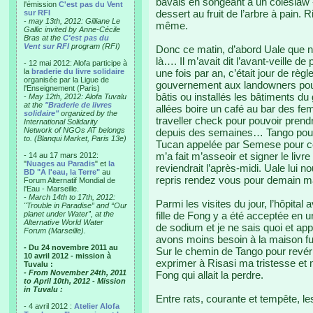
bavais en songeant à un coleslaw «
l'émission
C'est pas du Vent
dessert au fruit de l’arbre à pain
sur RFI
-
may 13th, 2012: Gilliane Le
même.
Gallic invited by Anne-Cécile
Bras at the
C'est pas du
Vent sur RFI
program (RFI)
Donc ce matin, d’abord Uale que no
là…. Il m’avait dit l’avant-veille 
- 12 mai 2012: Alofa participe à
la
braderie du livre solidaire
une fois par an, c’était jour de rè
organisée par la Ligue de
gouvernement aux landowners pour 
l'Enseignement (Paris)
bâtis ou installés les bâtiments d
-
May 12th, 2012: Alofa Tuvalu
at the
"Braderie de livres
allées boire un café au bar des fe
solidaire"
organized by the
traveller check pour pouvoir prendr
International Solidarity
Network of NGOs AT belongs
depuis des semaines… Tango pour vé
to. (Blanqui Market, Paris 13e)
Tucan appelée par Semese pour ce
m’a fait m’asseoir et signer le livr
- 14 au 17 mars 2012:
"
Nuages au Paradis
" et
la
reviendrait l’après-midi. Uale lui 
BD "A l'eau, la Terre"
au
repris rendez vous pour demain ma
Forum Alternatif Mondial de
l'Eau - Marseille.
-
March 14th to 17th, 2012:
Parmi les visites du jour, l’hôpital 
"Trouble in Paradise” and “Our
planet under Water”, at the
fille de Fong y a été acceptée en 
Alternative World Water
de sodium et je ne sais quoi et a
Forum (Marseille).
avons moins besoin à la maison fu
- Du 24 novembre 2011 au
Sur le chemin de Tango pour revérifi
10 avril 2012 - mission à
exprimer à Risasi ma tristesse et m
Tuvalu :
- From November 24th, 2011
Fong qui allait la perdre.
to April 10th, 2012 - Mission
in Tuvalu :
Entre rats, courante et tempête, l
- 4 avril 2012 :
Atelier Alofa