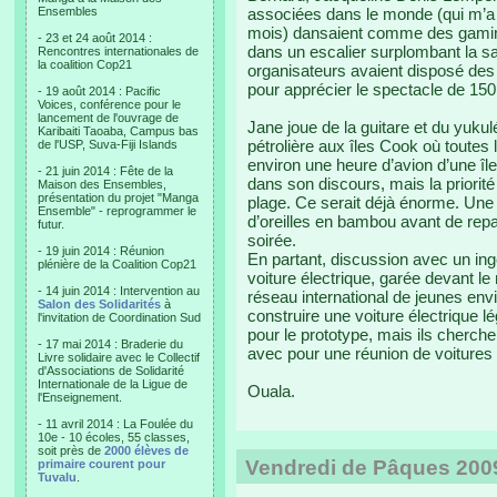
Ensembles
associées dans le monde (qui m’a 
mois) dansaient comme des gamins
- 23 et 24 août 2014 :
dans un escalier surplombant la sal
Rencontres internationales de
la coalition Cop21
organisateurs avaient disposé des 
pour apprécier le spectacle de 150
- 19 août 2014 : Pacific
Voices, conférence pour le
lancement de l'ouvrage de
Jane joue de la guitare et du yuk
Karibaiti Taoaba, Campus bas
pétrolière aux îles Cook où toutes 
de l'USP, Suva-Fiji Islands
environ une heure d’avion d’une île 
- 21 juin 2014 : Fête de la
dans son discours, mais la priorité
Maison des Ensembles,
présentation du projet "Manga
plage. Ce serait déjà énorme. Une
Ensemble" - reprogrammer le
d’oreilles en bambou avant de repar
futur.
soirée.
- 19 juin 2014 : Réunion
En partant, discussion avec un ing
plénière de la Coalition Cop21
voiture électrique, garée devant le m
- 14 juin 2014 : Intervention au
réseau international de jeunes env
Salon des Solidarités
à
construire une voiture électrique
l'invitation de Coordination Sud
pour le prototype, mais ils cherch
- 17 mai 2014 : Braderie du
avec pour une réunion de voitures s
Livre solidaire avec le Collectif
d'Associations de Solidarité
Internationale de la Ligue de
Ouala.
l'Enseignement.
- 11 avril 2014 : La Foulée du
10e - 10 écoles, 55 classes,
soit près de
2000 élèves de
Vendredi de Pâques 2009, 
primaire courent pour
Tuvalu
.