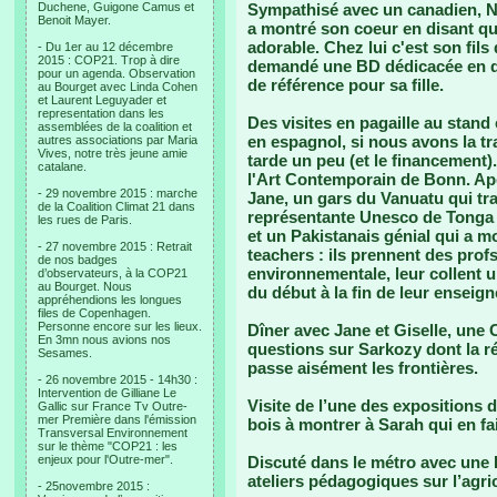
Duchene, Guigone Camus et
Sympathisé avec un canadien, Nil
Benoit Mayer.
a montré son coeur en disant qu'i
adorable. Chez lui c'est son fils q
- Du 1er au 12 décembre
2015 : COP21. Trop à dire
demandé une BD dédicacée en dis
pour un agenda. Observation
de référence pour sa fille.
au Bourget avec Linda Cohen
et Laurent Leguyader et
representation dans les
Des visites en pagaille au stan
assemblées de la coalition et
en espagnol, si nous avons la t
autres associations par Maria
Vives, notre très jeune amie
tarde un peu (et le financement)
catalane.
l'Art Contemporain de Bonn. Apé
- 29 novembre 2015 : marche
Jane, un gars du Vanuatu qui trav
de la Coalition Climat 21 dans
représentante Unesco de Tonga d'u
les rues de Paris.
et un Pakistanais génial qui a m
- 27 novembre 2015 : Retrait
teachers : ils prennent des prof
de nos badges
environnementale, leur collent u
d’observateurs, à la COP21
au Bourget. Nous
du début à la fin de leur enseig
appréhendions les longues
files de Copenhagen.
Personne encore sur les lieux.
Dîner avec Jane et Giselle, une
En 3mn nous avions nos
questions sur Sarkozy dont la r
Sesames.
passe aisément les frontières.
- 26 novembre 2015 - 14h30 :
Intervention de Gilliane Le
Visite de l’une des expositions 
Gallic sur France Tv Outre-
mer Première dans l'émission
bois à montrer à Sarah qui en fai
Transversal Environnement
sur le thème "COP21 : les
enjeux pour l'Outre-mer".
Discuté dans le métro avec une Br
ateliers pédagogiques sur l’agri
- 25novembre 2015 :