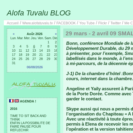
Alofa Tuvalu BLOG
/
/
/
/
/
/
Accueil
Www.alofatuvalu.tv
FACEBOOK
You Tube
Flickr
Twitter
Me C
29 mars - 2 avril 09 S
«
Août 2026
»
Lun.
Mar.
Mer.
Jeu.
Ven.
Sam.
Dim.
1
2
Bonn, conférence Mondiale de l
3
4
5
6
7
8
9
Développement Durable, du 29 mar
10
11
12
13
14
15
16
à présenter, pour l’exemple, Sma
17
18
19
20
21
22
23
labellisés dans le monde, à l’en
24
25
26
27
28
29
30
à mi-parcours, de la décennie 
31
06/08/2026
J-1) De la chambre d’hôtel :Bonn
cours, internet dans la chambre.
Angeline et Yaily assurent à Pa
de la Porte Dorée. Comme avec 
garder le contact.
AGENDA !
Skype aussi qui nous a permis d
2016
l’organisation du Chapiteau « A l
TIME TO SIT BACK AND
Avec une réactivité à toute épre
THINK
ENFIN LA POSSIBILITE DE
permis à Elena de recevoir les m
FAIRE PAUSE POUR
l’opération et la version tahitien
REFLECHIR