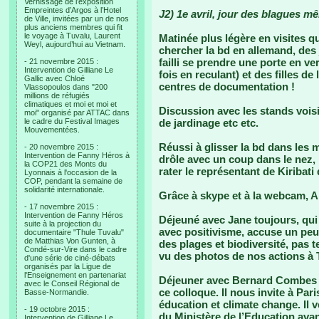
Vernissage de l’exposition
Empreintes d’Argos à l’Hotel
J2) 1e avril, jour des blagues 
de Ville, invitées par un de nos
plus anciens membres qui fit
le voyage à Tuvalu, Laurent
Matinée plus légère en visites qu
Weyl, aujourd’hui au Vietnam.
chercher la bd en allemand, des 
failli se prendre une porte en ve
- 21 novembre 2015 :
Intervention de Gilliane Le
fois en reculant) et des filles d
Gallic avec Chloé
centres de documentation !
Vlassopoulos dans "200
millions de réfugiés
climatiques et moi et moi et
Discussion avec les stands voisin
moi" organisé par ATTAC dans
le cadre du Festival Images
de jardinage etc etc.
Mouvementées.
Réussi à glisser la bd dans les 
- 20 novembre 2015 :
Intervention de Fanny Héros à
drôle avec un coup dans le nez, l
la COP21 des Monts du
rater le représentant de Kiribati 
Lyonnais à l'occasion de la
COP, pendant la semaine de
solidarité internationale.
Grâce à skype et à la webcam, Ang
- 17 novembre 2015 :
Intervention de Fanny Héros
Déjeuné avec Jane toujours, qui 
suite à la projection du
avec positivisme, accuse un peu 
documentaire "Thule Tuvalu"
de Matthias Von Gunten, à
des plages et biodiversité, pas t
Condé-sur-Vire dans le cadre
vu des photos de nos actions à 
d'une série de ciné-débats
organisés par la Ligue de
l'Enseignement en partenariat
Déjeuner avec Bernard Combes à q
avec le Conseil Régional de
ce colloque. Il nous invite à Par
Basse-Normandie.
éducation et climate change. Il 
- 19 octobre 2015 :
du Ministère de l’Education avant
Intervention de Gilliane Le