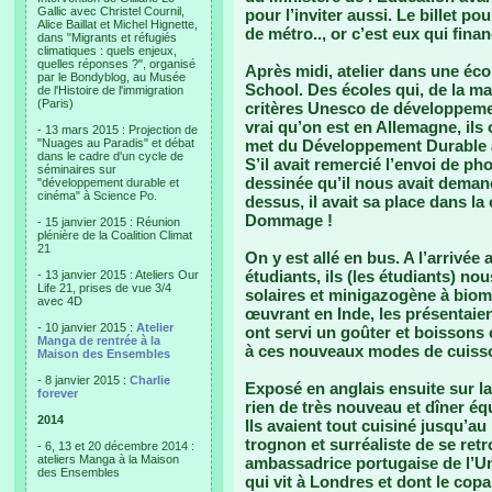
Gallic avec Christel Cournil,
pour l’inviter aussi. Le billet p
Alice Baillat et Michel Hignette,
de métro.., or c’est eux qui finan
dans "Migrants et réfugiés
climatiques : quels enjeux,
quelles réponses ?", organisé
Après midi, atelier dans une éco
par le Bondyblog, au Musée
School. Des écoles qui, de la ma
de l'Histoire de l'immigration
(Paris)
critères Unesco de développeme
vrai qu’on est en Allemagne, ils 
- 13 mars 2015 : Projection de
"Nuages au Paradis" et débat
met du Développement Durable à
dans le cadre d'un cycle de
S’il avait remercié l’envoi de ph
séminaires sur
dessinée qu’il nous avait deman
"développement durable et
cinéma" à Science Po.
dessus, il avait sa place dans la
Dommage !
- 15 janvier 2015 : Réunion
plénière de la Coalition Climat
21
On y est allé en bus. A l’arrivée
étudiants, ils (les étudiants) n
- 13 janvier 2015 : Ateliers Our
Life 21, prises de vue 3/4
solaires et minigazogène à biom
avec 4D
œuvrant en Inde, les présentaien
- 10 janvier 2015 :
Atelier
ont servi un goûter et boissons c
Manga de rentrée à la
à ces nouveaux modes de cuisso
Maison des Ensembles
- 8 janvier 2015 :
Charlie
Exposé en anglais ensuite sur la
forever
rien de très nouveau et dîner équ
2014
Ils avaient tout cuisiné jusqu’au
trognon et surréaliste de se ret
- 6, 13 et 20 décembre 2014 :
ateliers Manga à la Maison
ambassadrice portugaise de l’Un
des Ensembles
qui vit à Londres et dont le copa