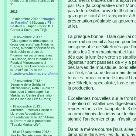
documents officiels de transport n
Unies sur le climat Paris 2015
?"
par TCS (la coopérative dont Monis
pas le feu. Gilles arrive le 30 et no
2013
gazogene sauf à le transporter à 
- 8 décembre 2013 :
"Nuages
présentation préalable au gouverne
au Paradis"
à l'Ecopass Film
utile).
Festival au Japan Pacific ICT
Center à Suva (Iles Fidji)
La presque bonne : Uale que j’ai co
- 28 novembre 2013 :
"Changements climatiques et
enverrait un email à Sopac pour l
droits des états" par Natacha
indispensable de Sikeli dès que l’int
Bracq, avocate spécialisée en
toutes les 2 mn maintenant et faut v
droit public et droits de
l'homme, en partenariat avec
dès que la lumière verte se stabil
La Cimade, dans le cadre du
digesteur sont passées de « y a pa
Festival Migrant'scène à
l'Espace des Diversités et de
des larves de moustique, donc ell
la Laïcité de Toulouse.
sur l’îlot, s’occupe désormais de no
http://www.lacimade.org/minisites/migrantscene
tous les mois comme le faisait Uta
- 22 novembre 2013 :
que Sikeli, le spécialiste, fasse un 
Semaine de la Solidarité
la production.
Internationale, Alofa Tuvalu en
duo avec la compagnie Le
Makila, au Centre d'animation
Excellentes nouvelles sur le front b
de la Place de Fêtes (Paris)
l’intention d’installer des digesteu
- 16 novembre 2013 :
représentants des kaupule de 3 de 
Alterlibris - Premier Forum du
un ami chinois des infos sur le dig
Livre des Associations -
Présentation de la BD "A l'eau,
signalé l’an dernier et qui n’avait
la Terre" et de la publication
"Tuvalu Marine Life".
Dans la même course j’suis allée pa
- 16 et 17 septembre 2013 :
dimanche dans les îles du nord av
Sea for Society, consultation