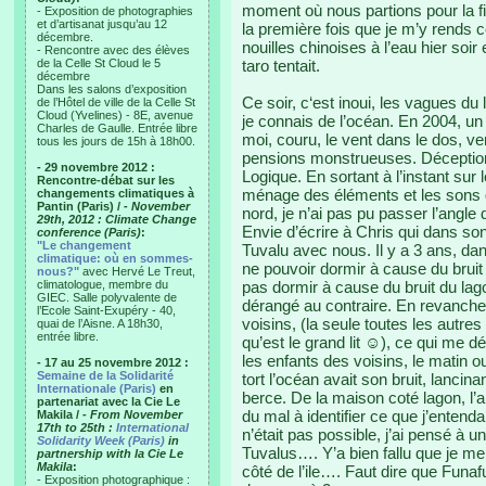
moment où nous partions pour la fi
- Exposition de photographies
et d’artisanat jusqu’au 12
la première fois que je m’y rends c
décembre.
nouilles chinoises à l’eau hier soir 
- Rencontre avec des élèves
de la Celle St Cloud le 5
taro tentait.
décembre
Dans les salons d’exposition
Ce soir, c‘est inoui, les vagues d
de l’Hôtel de ville de la Celle St
Cloud (Yvelines) - 8E, avenue
je connais de l’océan. En 2004, u
Charles de Gaulle. Entrée libre
moi, couru, le vent dans le dos, v
tous les jours de 15h à 18h00.
pensions monstrueuses. Déception, l
- 29 novembre 2012 :
Logique. En sortant à l’instant sur
Rencontre-débat sur les
ménage des éléments et les sons qu
changements climatiques à
Pantin (Paris) /
- November
nord, je n’ai pas pu passer l’angle de
29th, 2012 : Climate Change
Envie d’écrire à Chris qui dans so
conference (Paris)
:
"Le changement
Tuvalu avec nous. Il y a 3 ans, dan
climatique: où en sommes-
ne pouvoir dormir à cause du bruit 
nous?"
avec Hervé Le Treut,
climatologue, membre du
pas dormir à cause du bruit du lag
GIEC. Salle polyvalente de
dérangé au contraire. En revanche
l’Ecole Saint-Exupéry - 40,
voisins, (la seule toutes les autre
quai de l’Aisne. A 18h30,
entrée libre.
qu’est le grand lit ☺), ce qui me d
les enfants des voisins, le matin ou 
- 17 au 25 novembre 2012 :
Semaine de la Solidarité
tort l’océan avait son bruit, lancin
Internationale (Paris)
en
berce. De la maison coté lagon, l’an
partenariat avec la Cie Le
du mal à identifier ce que j’ente
Makila /
- From November
17th to 25th :
International
n’était pas possible, j’ai pensé à u
Solidarity Week (Paris)
in
Tuvalus…. Y’a bien fallu que je me r
partnership with la Cie Le
Makila
:
côté de l’ile…. Faut dire que Funa
- Exposition photographique :