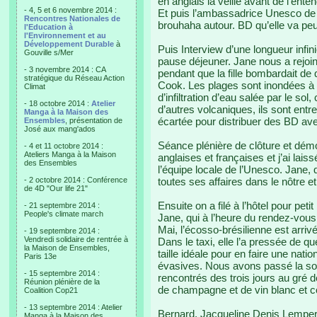
en anglais la veille avant de l’enten
- 4, 5 et 6 novembre 2014 :
Et puis l’ambassadrice Unesco de 
Rencontres Nationales de
brouhaha autour. BD qu’elle va peut
l'Education à
l'Environnement et au
Développement Durable
à
Puis Interview d’une longueur infi
Gouville s/Mer
pause déjeuner. Jane nous a rejoin
- 3 novembre 2014 : CA
pendant que la fille bombardait de 
stratégique du Réseau Action
Cook. Les plages sont inondées à
Climat
d’infiltration d’eau salée par le sol
- 18 octobre 2014 :
Atelier
d’autres volcaniques, ils sont entr
Manga à la Maison des
écartée pour distribuer des BD avec
Ensembles
, présentation de
José aux mang'ados
Séance plénière de clôture et dém
- 4 et 11 octobre 2014 :
Ateliers Manga à la Maison
anglaises et françaises et j’ai lai
des Ensembles
l’équipe locale de l’Unesco. Jane, q
- 2 octobre 2014 : Conférence
toutes ses affaires dans le nôtre et 
de 4D "Our life 21"
Ensuite on a filé à l’hôtel pour peti
- 21 septembre 2014 :
People's climate march
Jane, qui à l’heure du rendez-vous 
Mai, l’écosso-brésilienne est arrivé
- 19 septembre 2014 :
Vendredi solidaire de rentrée à
Dans le taxi, elle l’a pressée de qu
la Maison de Ensembles,
taille idéale pour en faire une nat
Paris 13e
évasives. Nous avons passé la so
- 15 septembre 2014 :
rencontrés des trois jours au gré d
Réunion plénière de la
de champagne et de vin blanc et c
Coalition Cop21
- 13 septembre 2014 : Atelier
Bernard, Jacqueline Denis Lemper
Manga à la Maison des