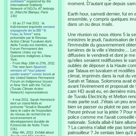
solidaire"
organized by the
moment. D’autant que depuis same
International Solidarity
Network of NGOs AT belongs
to. (Marché Blanqui, Paris
Earth hour, samedi dernier, fut en 
13e)
ensemble, y compris quelques imag
- 16 au 27 mai 2011 : la
dans un ou deux mails.
fraîchement imprimée
version
espagnole de la BD "A
Une réunion où nous étions 5 la s
l'eau, la Terre"
sera
présentée par le Réseau
ministres le jeudi, l’autorisation de
Action Climat Tuvaluen dont
l’immeuble du gouvernement obtenue
Alofa Tuvalu est membre, au
Forum Permanent des
lumières de la ville s’éteindre… 
Nations Unies sur les
diffusées le vendredi et dont je m
Questions Indigènes à New
York.
qu’elles seraient rediffusées le s
-
From May 16th to 27th, 2011
oubliés de déposer à la Haute comm
: The new born
Spanish
par Tataua en tuvaluen et modifiés 
version of “our planet
under water” comic book
at
climat, imprimés dans la nuit du 
the United Nations Permanent
Sarah et Tataua. Solomona avait é
Forum on Indigenous Issues
in New York with the TuCan
avant l’événement et proposait de f
(Tuvalu Climate Action
cam HD avait eu, en dernière minut
Network) representatives.
de Tuvalu Electricity et Melton renco
- 4 mai 2011: Sarah Hemstock
mais partie sud. J’étais un peu a
tient un stand Alofa et
bien se passer ou plutot ne pas se p
présente "Small is Beautiful"
dans le cadre de l'exposition
l’heure prévue sur la jetée ? Pour 
du réseau de recherche en
police comme me l’avait conseillé u
environnement et
développement durable de
nationale. Solofa allait-il faire 
l'Université de Notts Trent
? La caméra n’allait elle pas tombe
(Uk).
patrouilleur ? Je sentais bien qu’il 
-
May 4th, 2011: Exhibit about