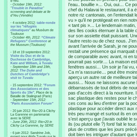
d'Yeu.
l’eau.. bouillie »… Oui, oui… Ce po
- October 19th, 2012:
"
Trouble in Paradise
"
chef du Halavai le restaurant, il a é
screening and debate at Ile
notre riz cantonais, on l’entendait 
d'Yeu (Vendée)
vu » qu’il ne protégeait en rien no
- 4 octobre 2012:
table-ronde
« tant pis »… Le lendemain matin, j’
sur les "réfugiés
des Iles cooks éternuer à la table d
climatiques"
au Muséum de
Toulouse
sur son assiette était puissant. U
-
October 4th, 2012:
“Climate
l’autre resto ou de chez nous. J’e
Refugees” Conference
at
the Museum (Toulouse)
avant l’arrivée de Sarah, je ne pouv
restait une présence qui marquait s
- 18 et 19 septembre 2012:
Visite du Duc et de la
de comparable avec avant, ni en tail
Duchesse de Cambridge,
pourrait pas sortir… La maison est
Kate and William, à Tuvalu
fenêtres aussi… Un soir je l’ai vu,
-
September 18th and 19th,
2012:
The Duke and
Ca m’a rassurée… peut être moins s
Dutches of Cambridge's
aperçu un autre rat de meilleure tai
visit to Tuvalu
aussi… Nous ne laissons aucune bou
- 15 septembre 2012:
"Forum
débarrassés de tout débris de nourr
des Associations et des
pas d’accès direct à la nourriture. I
Sports du 19e"
, Place de la
Bataille de Stalingrad (Paris)
sac plastique des restes pour le 
-
September 15th, 2012:
ces cons au lieu d’entrer par la poc
"Paris Association Forum"
plastique pour accéder direct aux n
- 20 juin 2012: Rio+20 à Clichy
très peu mangé et surtout ils en o
La Garenne en partenariat
avec la SERE
s’est aperçu que j’avais oublié le
-
June 20th, 2012: Rio+20 in
ils (ou plutot elle ?) font/ fait le t
Clichy La Garenne, by SERE
plus de crottes que les jours préc
- 6 juin 2012: Sandrine Job,
doit bien les intriguer d’autant qu
expert pour Alofa Tuvalu sur le