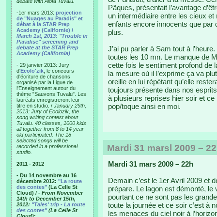
debate with Alofa Tuvalu.
Pâques, présentait l’avantage d’être
-1er mars 2013:
projection
un intermédiaire entre les cieux et
de "Nuages au Paradis" et
enfants encore innocents que par d
débat à la STAR Prep
Academy (Californie) /
plus.
March 1st, 2013: "Trouble in
Paradise" screening and
debate at the STAR Prep
J’ai pu parler à Sam tout à l’heure
Academy (California)
toutes les 10 mn. Le manque de M
cette fois le sentiment profond de
- 29 janvier 2013: Jury
d'
Ecolo'zik
, le concours
la mesure où il l’exprime ça va plut
d'écriture de chansons
oreille en lui répétant qu’elle res
organisé par la Ligue de
l'Enseignement autour du
toujours présente dans nos esprits. 
thème "Sauvons Tuvalu". Les
à plusieurs reprises hier soir et c
lauréats enregistreront leur
pop/toque ainsi en moi.
titre en studio. /
January 29th,
2013: Jury of Ecolozik, the
song writing contest about
Tuvalu. 40 classes, 1000 kids
all together from 8 to 14 year
old participated. The 18
selected songs will be
Mardi 31 marsl 2009 – 2
recorded in a professional
studio.
Mardi 31 mars 2009 – 22h
2011 - 2012
- Du 14 novembre au 16
Demain c’est le 1er Avril 2009 et 
décembre 2012:
"La route
des contes"
(La Celle St
prépare. Le lagon est démonté, le
Cloud) /
- From November
pourtant ce ne sont pas les grandes 
14th to December 15th,
toute la journée et ce soir c’est 
2012:
"Tales' trip - La route
des contes"
(La Celle St
les menaces du ciel noir à l’horizo
Cloud)
: