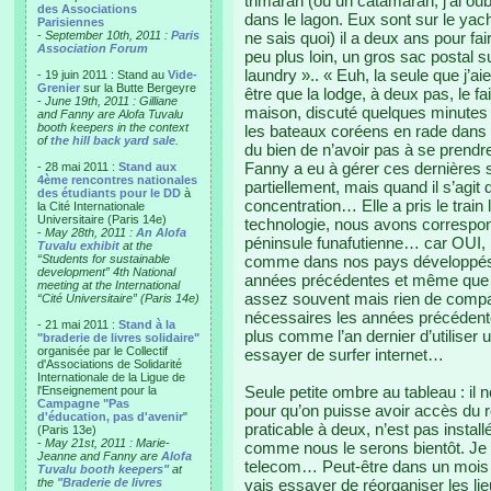
trimaran (ou un catamaran, j’ai o
des Associations
dans le lagon. Eux sont sur le yacht
Parisiennes
-
September 10th, 2011 :
Paris
ne sais quoi) il a deux ans pour fai
Association Forum
peu plus loin, un gros sac postal su
laundry ».. « Euh, la seule que j’a
- 19 juin 2011 : Stand au
Vide-
Grenier
sur la Butte Bergeyre
être que la lodge, à deux pas, le fa
-
June 19th, 2011 : Gilliane
maison, discuté quelques minutes 
and Fanny are Alofa Tuvalu
booth keepers in the context
les bateaux coréens en rade dans le
of
the hill back yard sale
.
du bien de n’avoir pas à se prend
Fanny a eu à gérer ces dernières s
- 28 mai 2011 :
Stand aux
4ème rencontres nationales
partiellement, mais quand il s’agit 
des étudiants pour le DD
à
concentration… Elle a pris le train
la Cité Internationale
Universitaire (Paris 14e)
technologie, nous avons correspond
-
May 28th, 2011 :
An Alofa
péninsule funafutienne… car OUI, 
Tuvalu exhibit
at the
“Students for sustainable
comme dans nos pays développés m
development” 4th National
années précédentes et même que 
meeting at the International
assez souvent mais rien de compar
“Cité Universitaire” (Paris 14e)
nécessaires les années précédente
- 21 mai 2011 :
Stand à la
plus comme l’an dernier d’utiliser 
"braderie de livres solidaire"
organisée par le Collectif
essayer de surfer internet…
d'Associations de Solidarité
Internationale de la Ligue de
Seule petite ombre au tableau : il 
l'Enseignement pour la
Campagne "Pas
pour qu’on puisse avoir accès du 
d'éducation, pas d'avenir
"
praticable à deux, n’est pas instal
(Paris 13e)
-
May 21st, 2011 : Marie-
comme nous le serons bientôt. Je
Jeanne and Fanny are
Alofa
telecom… Peut-être dans un mois au
Tuvalu booth keepers"
at
the
"Braderie de livres
vais essayer de réorganiser les lie