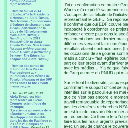
Funafuti Kaupule
representative.
J’ai eu confirmation ce matin : Greg
Works m’a expédié sa premiere newsl
- Remise du CD 2013
s’occupe. Je l’ai félicité de l’initi
d'Ecolozik* à la Présidente
d'Honneur d'Alofa Tuvalu,
représentant le GEF… Sa réponse es
Nala Ielemia. (*un concours
Il confirme que oui EDF couvre bie
d'écriture de chansons sur
Tuvalu, partenariat de la
incapacité à coordonner les projet
Ligue de l'Enseignement
enfoncer encore plus dans la socié
avec Alofa Tuvalu) /
également dans son dernier mail que 
Handing of the 2013
Ecolozik CD* to Alofa
différentes venaient faire une étud
Tuvalu Patron, Nala Ielemia
résultats étaient contradictoires (
*(a song writing contest
about Tuvalu, a partnership
les occasions de se gourrer sont l
between The Education
matin a conclu « faut légiférer pou
League and Alofa Tuvalu).
part de leur projet avant d’arriver
- Remise des cartes de
avec les médias… Y’a de quoi fai
l'Union de la la Presse
de Greg au mec du PNUD qui m’a 
Francophone aux
journalistes des Médias de
Tuvalu /
Handing of the UPF
Sur le front biodiversité, j’ai pu exp
press cards to the Tuvalu
media people.
confirmant le support officiel de l
inter îles sur le patrouilleur en m
- Du 8 au 12 juillet, 2013:
que ce n’est pas encore le moment 
Alofa Tuvalu est bien
représentée au 12ème
travail remarquable de répertoriage à
Congrès scientifique du
pas les dernières recherches NZAi
Pacifique
"La science au service de la
on est loin de pouvoir déterminer a
sécurité humaine et du
en recherche. Ce thème fera l’objet
Développement durable
dans les îles du Pacifique et
faire tous les mails urgents prévu
les côtes", Campus de
avec un peu de chance je trouverai
l'USP à Suva
/
From 8 to 12