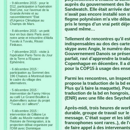
- 9 décembre 2015 : pour le
auprès du gouvernement des îl
D12, participation à l’opération
Sandwatch. Elle était arrivée dan
Red Line, sur l’avenue de la
Grande Armée et au
n’avait pas encore installé son s
rassemblement “Etat
flegme polynésien m'a vite déba
d’Urgence Climatique au
pris le temps d’un vrai petit dé
Champs de Mars.
quand même…
- 8 décembre 2015 : un petit
tour en bus dans Paris avec
notre amie et trésorière d’Alofa
Tellement de rencontres qu’il est 
Tuvalu à Tuvalu, Risasi
indispensables au dos des cartes
Finikaso.
skype avec Angie, le numéro deu
- 7 décembre 2015 : visite à
Gouvernement Danois se présent
l’opération Paris-Terre du Jour
parfait, ravi d’apprendre la tra
de la Terre a l’Espace
Ephémère.
Copenhague en décembre. Il a do
pour la COP15 à usage des ensei
- 6 décembre 2015 :
participation au Sommet des
196 Chaises à Montreuil dans
Parmi les rencontres, un Inspect
le cadre du village des
propose la traduction de la bd e
alternatives.
Plus qu’à faire la maquette). Peu
- 5 décembre 2015 :
traduction de la bd en hongrois
Intervention de Fanny Héros
au café Le Grand Bouillon à
(ENR) avec une fille des Seychel
Aubervilliers autour du projet
"Tuvalu: ici / ailleurs".
Après-midi, trois heures de wo
- 5 décembre 2015 :
durable, groupe de travail sur l
intervention de Gilliane Le
message. C'était super et les idé
Gallic au Musée national de
l’histoire de l’immigration, à la
francophones sont rares..), de l'
projection-débat organisee par
de faire appel à des intervenant
l’OIM avec Dominique