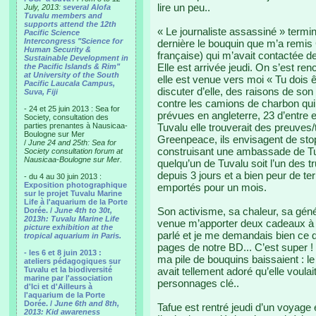
lire un peu..
July, 2013:
several Alofa
Tuvalu members and
supports attend the 12th
« Le journaliste assassiné » termin
Pacific Science
Intercongress "Science for
dernière le bouquin que m’a remis 
Human Security &
française) qui m’avait contactée de
Sustainable Development in
Elle est arrivée jeudi. On s’est re
the Pacific Islands & Rim"
at University of the South
elle est venue vers moi « Tu dois 
Pacific Laucala Campus,
discuter d’elle, des raisons de son
Suva, Fiji
contre les camions de charbon qui
- 24 et 25 juin 2013 : Sea for
prévues en angleterre, 23 d’entre e
Society, consultation des
parties prenantes à Nausicaa-
Tuvalu elle trouverait des preuves/
Boulogne sur Mer
Greenpeace, ils envisagent de stop
/
June 24 and 25th: Sea for
construisant une ambassade de Tuva
Society consultation forum at
Nausicaa-Boulogne sur Mer.
quelqu’un de Tuvalu soit l’un des t
depuis 3 jours et a bien peur de te
- du 4 au 30 juin 2013 :
Exposition photographique
emportés pour un mois.
sur le projet Tuvalu Marine
Life à l'aquarium de la Porte
Son activisme, sa chaleur, sa généro
Dorée. /
June 4th to 30t,
2013h: Tuvalu Marine Life
venue m’apporter deux cadeaux à l
picture exhibition at the
parlé et je me demandais bien ce q
tropical aquarium in Paris.
pages de notre BD... C’est super ! 
- les 6 et 8 juin 2013 :
ma pile de bouquins baissaient : le 
ateliers pédagogiques sur
Tuvalu et la biodiversité
avait tellement adoré qu’elle voulait
marine par l'association
personnages clé..
d'Ici et d'Ailleurs à
l'aquarium de la Porte
Dorée. /
June 6th and 8th,
Tafue est rentré jeudi d’un voyage
2013: Kid awareness