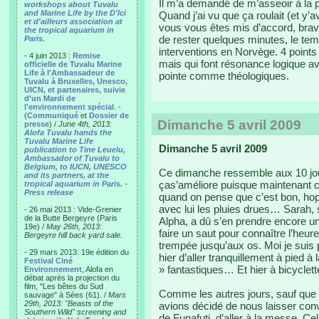
Il m’a demandé de m’asseoir à la 
workshops about Tuvalu
and Marine Life by the D'Ici
Quand j’ai vu que ça roulait (et y’av
et d'ailleurs association at
vous vous êtes mis d’accord, brav
the tropical aquarium in
de rester quelques minutes, le te
Paris.
interventions en Norvège. 4 points
- 4 juin 2013 :
Remise
mais qui font résonance logique 
officielle de Tuvalu Marine
Life à l'Ambassadeur de
pointe comme théologiques.
Tuvalu à Bruxelles, Unesco,
UICN, et partenaires, suivie
d'un Mardi de
l'environnement spécial
. -
(
Communiqué
et
Dossier de
Dimanche 5 avril 2009
presse
) /
June 4th, 2013:
Alofa Tuvalu hands the
Tuvalu Marine Life
Dimanche 5 avril 2009
publication to Tine Leuelu,
Ambassador of Tuvalu to
Belgium, to IUCN, UNESCO
Ce dimanche ressemble aux 10 jour
and its partners, at the
ças’améliore puisque maintenant c
tropical aquarium in Paris.
-
Press release
quand on pense que c’est bon, hop 
avec lui les pluies drues… Sarah, s
- 26 mai 2013 : Vide-Grenier
de la Butte Bergeyre (Paris
Alpha, a dû s’en prendre encore un
19e) /
May 26th, 2013:
faire un saut pour connaître l’heur
Bergeyre hill back yard sale.
trempée jusqu’aux os. Moi je suis
- 29 mars 2013: 19e édition du
hier d’aller tranquillement à pied à
Festival Ciné
» fantastiques… Et hier à bicyclett
Environnement
, Alofa en
débat après la projection du
film, "Les bêtes du Sud
Comme les autres jours, sauf qu
sauvage" à Sées (61). /
Mars
29th, 2013: "Beasts of the
avions décidé de nous laisser con
Southern Wild" screening and
de Funafuti, d’aller à la messe. C