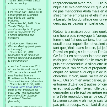
Tuvalu "IRWM Water Quizz"
rapprochement avec moi.… Elle ne 
video screening
nique elle m’a demandé ce que je fa
- 9 décembre : Projection du
ne pas mentionner Alofa mais en dé
Film réalisé par Gilliane sur la
s’est même embrassé et elle m’a d
construction de la clinique
pour bébés au Fagogo
à Lasalo, le fou du village qui lui
Malipolipo
deux autres palagis en partance.
-
December 9th, 2011: Alofa
Tuvalu' "Baby clinic
construction by the Fagogo"
Retour à la maison pour faire que
video is projected to the
Fagogo Malipolipo club
une heure puis revoyage à l’aérop
Members
femme qui fait des colliers, leur par
corail et sur lequel elles devraie
- 8 décembre : Nanumea
Women Meeting (participation
tant que j’étais dans le coin, j’ai 
et tournage)
Parmi les palagis : le mari et l’enf
-
December 8th, 2011:
Recording of the Nanumea
Ce fut fait en attendant la sortie 
Women Meeting and donation
mais pas québécoise) elle travaille 
to the community.
puis est descendue la silhouette un
- Les 4 et 5 novembre 2011 :
chez nous l’an dernier et préparai
≪ Les frontières du court
enquis de savoir si quelqu’un de la 
2011 ≫ dans le cadre du 27
eme Festival Science
chercher. « Non, mais j’ai été en c
Frontières - « 24 heures sur
là »… Oui on m’en avait parlée, je
Terre » à L’Alcazar (Marseille).
entourée d’Eti et de 2 autres offici
-
November 4th to 5th, 2011 :
"Tuvalu Earth hour 2009" !!
erreur, soit qu’elle n’avait nulle part
video at the "frontières du
demander si elle était au même endr
court 2011" film competition
part of the 27th "Science
m’a t’elle répondu d’un air pincé.
Frontières" Festival
la crème solaire « oh moi je suis 
(Marseille).
pas pris un coup.. ». « Il faut dire q