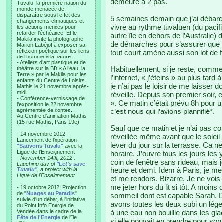
demeure à 2 pas.
Tuvalu, la première nation du
monde menacée de
disparaître sous l’effet des
5 semaines demain que j’ai débarq
changements climatiques et
vivre au rythme tuvaluen (du paci
les actions menées pour
retarder l’échéance. Et le
autre île en dehors de l’Australie) 
Makila invite la photographe
de démarches pour s’assurer que 
Marion Labéjof à exposer sa
réflexion poétique sur les liens
tout court amène aussi son lot de f
de l’homme à la nature.
- Ateliers d’art plastique et de
Habituellement, si je reste, comm
théâtre sur la BD « A l’eau, la
Terre » par le Makila pour les
l’internet, « j’éteins » au plus tard 
enfants du Centre de Loisirs
je n’ai pas le loisir de me laisser
Mathis le 21 novembre après-
midi.
réveille. Depuis son premier soir, e
- Conférence-vernissage de
». Ce matin c’était prévu 8h pour 
l’exposition le 22 novembre
agrémentée de contes.
c’est nous qui l’avions plannifié*.
Au Centre d’animation Mathis
(15 rue Mathis, Paris 19e)
Sauf que ce matin et je n’ai pas co
- 14 novembre 2012:
réveillée même avant que le soleil n
Lancement de l'opération
lever du jour sur la terrasse. Ca
"Sauvons Tuvalu"
avec la
Ligue de l'Enseignement
horaire. J’ouvre tous les jours les
- November 14th, 2012 :
coin de fenêtre sans rideau, mais j
Lauching day of
"Let's save
heure et demi. Idem à Paris, je me r
Tuvalu"
, a project with la
Ligue de l'Enseignement
et me rendors. Bizarre. Je ne vois
me jeter hors du lit si tôt. A moins
- 19 octobre 2012: Projection
de "
Nuages au Paradis
"
sommeil dont est capable Sarah. D
suivie d'un débat, à l'initiative
avons toutes les deux subi un lége
du Point Info Energie de
Vendée dans le cadre de la
à une eau non bouillie dans les g
Fête de l'Energie
de l'île
si elle pouvait en prendre pour son 