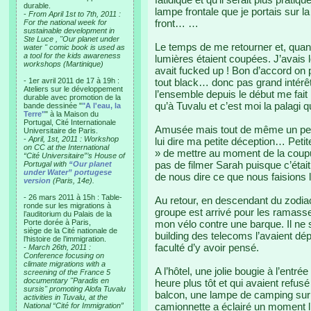
durable.
lampe frontale que je portais sur la
-
From April 1st to 7th, 2011 :
front… …
For the national week for
sustainable development in
Ste Luce , "Our planet under
Le temps de me retourner et, quand 
water " comic book is used as
a tool for the kids awareness
lumières étaient coupées. J’avais l
workshops (Martinique)
avait fucked up ! Bon d’accord on 
- 1er avril 2011 de 17 à 19h :
tout black… donc pas grand intér
Ateliers sur le développement
l’ensemble depuis le début me fait 
durable avec promotion de la
qu’à Tuvalu et c’est moi la palagi 
bande dessinée "
"A l'eau, la
Terre"
" à la Maison du
Portugal, Cité Internationale
Amusée mais tout de même un peu h
Universitaire de Paris.
-
April, 1st, 2011 : Workshop
lui dire ma petite déception… Peti
on CC at the International
» de mettre au moment de la coupur
“Cité Universitaire”’s House of
pas de filmer Sarah puisque c’étai
Portugal with
“Our planet
under Water” portugese
de nous dire ce que nous faisions là
version
(Paris, 14e).
- 26 mars 2011 à 15h : Table-
Au retour, en descendant du zodiac
ronde sur les migrations à
groupe est arrivé pour les ramas
l’auditorium du Palais de la
Porte dorée à Paris,
mon vélo contre une barque. Il ne s
siège de la Cité nationale de
building des telecoms l’avaient dépl
l’histoire de l’immigration.
faculté d’y avoir pensé.
-
March 26th, 2011 :
Conference focusing on
climate migrations with a
A l’hôtel, une jolie bougie à l’entr
screening of the France 5
documentary "Paradis en
heure plus tôt et qui avaient refusé
sursis" promoting Alofa Tuvalu
balcon, une lampe de camping sur 
activities in Tuvalu, at the
camionnette a éclairé un moment 
National “Cité for Immigration”