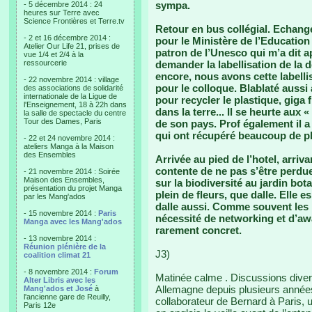
sympa.
- 5 décembre 2014 : 24
heures sur Terre avec
Science Frontières et Terre.tv
Retour en bus collégial. Echang
- 2 et 16 décembre 2014 :
pour le Ministère de l’Education
Atelier Our Life 21, prises de
patron de l’Unesco qui m’a dit 
vue 1/4 et 2/4 à la
ressourcerie
demander la labellisation de la 
encore, nous avons cette labellis
- 22 novembre 2014 : village
pour le colloque. Blablaté aussi
des associations de solidarité
internationale de la Ligue de
pour recycler le plastique, giga 
l'Enseignement, 18 à 22h dans
dans la terre... Il se heurte aux 
la salle de spectacle du centre
Tour des Dames, Paris
de son pays. Prof également il a
qui ont récupéré beaucoup de pla
- 22 et 24 novembre 2014 :
ateliers Manga à la Maison
des Ensembles
Arrivée au pied de l’hotel, arriv
contente de ne pas s’être perdue
- 21 novembre 2014 : Soirée
Maison des Ensembles,
sur la biodiversité au jardin bot
présentation du projet Manga
plein de fleurs, que dalle. Elle
par les Mang'ados
dalle aussi. Comme souvent les in
- 15 novembre 2014 :
Paris
nécessité de networking et d’awa
Manga avec les Mang'ados
rarement concret.
- 13 novembre 2014 :
Réunion plénière de la
J3)
coalition climat 21
- 8 novembre 2014 :
Forum
Matinée calme . Discussions divers
Alter Libris avec les
Allemagne depuis plusieurs années e
Mang'ados et José
à
l'ancienne gare de Reuilly,
collaborateur de Bernard à Paris, u
Paris 12e