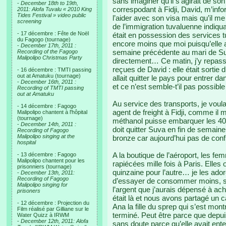
sans imaginer qu’il s’agirait de s
-
December 18th to 19th,
correspodant à Fidji, David, m’info
2011: Alofa Tuvalu « 2010 King
Tides Festival » video public
l’aider avec son visa mais qu’il me 
screening
de l’immigration tuvaluenne indiqua
- 17 décembre : Fête de Noël
était en possession des services 
du Fagogo (tournage)
encore moins que moi puisqu’elle 
-
December 17th, 2011 :
semaine précédente au mari de Sus
Recording of the Fagogo
Malipolipo Christmas Party
directement… Ce matin, j’y repassa
reçues de David : elle était sortie 
- 16 décembre : TMTI passing
out at Amatuku (tournage)
allait quitter le pays pour entrer 
-
December 16th, 2011 :
et ce n’est semble-t’il pas possibl
Recording of TMTI passing
out at Amatuku
Au service des transports, je voul
- 14 décembre : Fagogo
agent de freight à Fidji, comme il m
Malipolipo chantent à l'hôpital
(tournage)
méthanol puisse embarquer les 40 li
-
December 14th, 2011 :
doit quitter Suva en fin de semaine
Recording of Fagogo
Malipolipo singing at the
bronze car aujourd’hui pas de con
hospital
A la boutique de l’aéroport, les 
- 13 décembre : Fagogo
Malipolipo chantent pour les
rapiécées mille fois à Paris. Elles
prisonniers (tournage)
quinzaine pour l’autre… je les ado
-
December 13th, 2011:
Recording of Fagogo
d’essayer de consommer moins, sur
Malipolipo singing for
l’argent que j’aurais dépensé à ac
prisoners
était là et nous avons partagé un ca
- 12 décembre : Projection du
Ana la fille du sprep qui s’est mont
Film réalisé par Gilliane sur le
terminé. Peut être parce que depui
Water Quizz à IRWM
-
December 12th, 2011: Alofa
sans doute parce qu’elle avait enten