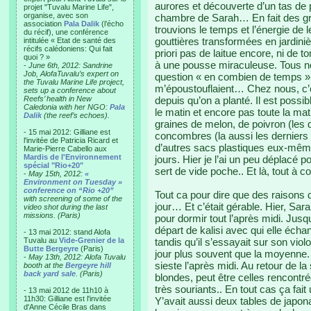
aurores et découverte d’un tas de
projet "Tuvalu Marine Life",
organise, avec son
chambre de Sarah… En fait des gr
association
Pala Dalik
(l’écho
trouvions le temps et l’énergie de 
du récif), une conférence
gouttières transformées en jardini
intitulée « Etat de santé des
récifs calédoniens: Qui fait
priori pas de laitue encore, ni de
quoi ? »
à une pousse miraculeuse. Tous nos
-
June 6th, 2012: Sandrine
Job, AlofaTuvalu’s expert on
question « en combien de temps » 
the Tuvalu Marine Life project,
m’époustouflaient… Chez nous, c’e
sets up a conference about
Reefs’ health in New
depuis qu’on a planté. Il est possi
Caledonia with her NGO:
Pala
le matin et encore pas toute la matin
Dalik
(the reef’s echoes).
graines de melon, de poivron (les
- 15 mai 2012: Gilliane est
concombres (la aussi les derniers 
l'invitée de Patricia Ricard et
d’autres sacs plastiques eux-mêmes
Marie-Pierre Cabello aux
Mardis de l'Environnement
jours. Hier je l’ai un peu déplacé 
spécial "Rio+20"
sert de vide poche.. Et là, tout à c
-
May 15th, 2012:
«
Environment on Tuesday »
conference on “Rio +20”
Tout ca pour dire que des raisons d
with screening of some of the
jour… Et c’était gérable. Hier, Sar
video shot during the last
missions. (Paris)
pour dormir tout l’après midi. Ju
départ de kalisi avec qui elle écha
- 13 mai 2012: stand Alofa
Tuvalu au
Vide-Grenier de la
tandis qu’il s’essayait sur son vio
Butte Bergeyre
(Paris)
jour plus souvent que la moyenne. C
-
May 13th, 2012: Alofa Tuvalu
sieste l’après midi. Au retour de la 
booth at the
Bergeyre hill
back yard sale
. (Paris)
blondes, peut être celles rencontrée
très souriants.. En tout cas ça fai
- 13 mai 2012 de 11h10 à
11h30: Gilliane est l'invitée
Y’avait aussi deux tables de japona
d'Anne Cécile Bras dans