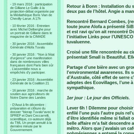
- 19 mars 2016 : participation
Retour à Bonn : Installation du
de Gilliane Le Gallic à la
deux pas de l’hôtel. Angie a ma
projection-débat organisée par
la Médiathèque Boris Vian de
Chevilly-Larue. A 17h
Rencontré Bernard Combes, (ren
- 10 février 2016 : Entretien
toute jeune Alofa a présenté SiB
avec Michel Delberghe pour
et est ravi qu'on ait rencontré
un portrait de Gilliane dans le
l’initiative Links pour l’UNESCO 
magazine de la CIMADE
tuvaluenne.
- 30 janvier 2016 : Assemblée
Générale d’Alofa Tuvalu
Croisé une fille rencontrée au c
- 30 janvier 2016 : “Non à l’état
présentait Small is Beautiful. El
d’urgence” une manifestation
dans de nombreuses villes
françaises dont Paris bien sûr
Partage d’une bière avec un gro
. L’assemblée nous a
l'environmental awareness. Ils 
empêchés d’y participer.
d’Australie, côté effet de serre
- 23 janvier 2016 : Assemblée
adeptes des Ecovillages, l’une à 
Générale de la Coalition 21
sympathique.
- 16 janvier 2016 : marche de
soutien aux agriculteurs de
1er jour : Le jour des Officiels.
Notre Dame des Landes
- D’Aout à fin décembre :
Lever 6h ! Dilemme pour choisir 
préparation et clôture du
dossier “biorap Tuvalu“avec le
enfilé l'une puis l'autre puis rel
SPREP et Dani Ceccarrelli,
d'être identifiée même si fallait 
scientifique, co-auteure déjà
belle affaire m'a fait descendre 
du TML Un projet annulé à la
dernière minute par le
métro. Alors que j’avalais un ca
Gouvernement.
polynésiennes a entamé la conver