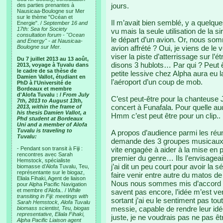
jours.
des parties prenantes à
Nausicaa-Boulogne sur Mer
sur le thème "Océan et
Il m’avait bien semblé, y a quelque
Energie". /
September 16 and
17th: Sea for Society
vu mais la seule utilisation de la s
consultation forum - "Ocean
le départ d’un avion. Or, nous som
and Energy" - at Nausicaa-
Boulogne sur Mer.
avion affrété ? Oui, je viens de le v
viser la piste d’atterrissage sur l’é
Du 7 juillet 2013 au 13 août,
disons 3 hublots… Par qui ? Peut êt
2013, voyage à Tuvalu dans
le cadre de sa thèse de
petite lessive chez Alpha aura eu 
Damien Vallot, étudiant en
l’aéroport d’un coup de mob.
PhD à l'Université de
Bordeaux et membre
d'Alofa Tuvalu : /
From July
C’est peut-être pour la chanteuse 
7th, 2013 to August 13th,
concert à Funafala. Pour quelle au
2013, within the frame of
his thesis Damien Vallot, a
Hmm c’est peut être pour un clip..
Phd student at Bordeaux
Uni and a member of Alofa
Tuvalu is traveling to
A propos d’audience parmi les réun
Tuvalu:
demande des 3 groupes musicaux le
- Pendant son transit à Fiji :
vite engagée à aider à la mise en 
rencontres avec Sarah
premier du genre… Ils l’envisagea
Hemstock, spécialiste
j’ai dit un peu court pour avoir la
biomasse d’Alofa Tuvalu, Teu,
représentante sur le biogaz,
faire venir entre autre du matos de
Eliala Fihaki, Agent de liaison
Nous nous sommes mis d’accord sur 
pour Alpha Pacific Navigation
et membre d’Alofa.. /
While
savent pas encore, l’idée m’est ven
transiting in Fiji: meetings with
sortant j’ai eu le sentiment pas tou
Sarah Hemstock, Alofa Tuvalu
messie, capable de rendre leur idé
biomass scientist, Teu, biogas
representative, Eliala Fihaki,
juste, je ne voudrais pas ne pas ê
Alpha Pacific Liaison agent