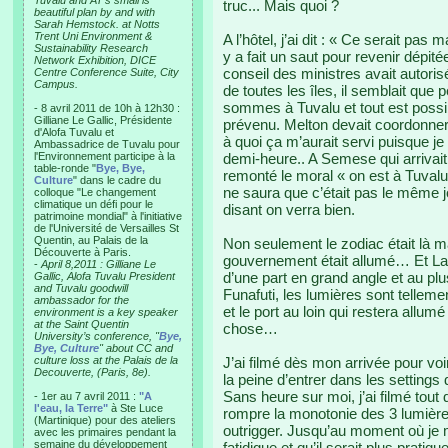
Tuvalu and AT’s small is
truc... Mais quoi ?
beautiful plan by and with
Sarah Hemstock. at Notts
Trent Uni Environment &
A l’hôtel, j’ai dit : « Ce serait pa
Sustainability Research
y a fait un saut pour revenir dépitée
Network Exhibition, DICE
conseil des ministres avait autorisé 
Centre Conference Suite, City
Campus.
de toutes les îles, il semblait qu
sommes à Tuvalu et tout est possibl
- 8 avril 2011 de 10h à 12h30 :
Gilliane Le Gallic, Présidente
prévenu. Melton devait coordonner
d'Alofa Tuvalu et
à quoi ça m’aurait servi puisque j
Ambassadrice de Tuvalu pour
l'Environnement participe à la
demi-heure.. A Semese qui arrivait 
table-ronde "
Bye, Bye,
remonté le moral « on est à Tuvalu
Culture
" dans le cadre du
ne saura que c’était pas le même j
colloque "Le changement
climatique un défi pour le
disant on verra bien.
patrimoine mondial" à l'initiative
de l'Université de Versailles St
Quentin, au Palais de la
Non seulement le zodiac était là m
Découverte à Paris.
gouvernement était allumé… Et La 
-
April 8,2011 : Gilliane Le
d’une part en grand angle et au pl
Gallic, Alofa Tuvalu President
and Tuvalu goodwill
Funafuti, les lumières sont tellem
ambassador for the
et le port au loin qui restera allu
environment is a key speaker
at the Saint Quentin
chose…
University’s conference, "
Bye,
Bye, Culture
" about CC and
culture loss at the Palais de la
J’ai filmé dès mon arrivée pour voi
Decouverte, (Paris, 8e).
la peine d’entrer dans les settings
Sans heure sur moi, j’ai filmé tout
- 1er au 7 avril 2011 :
"A
l'eau, la Terre"
à Ste Luce
rompre la monotonie des 3 lumière
(Martinique) pour des ateliers
outrigger. Jusqu’au moment où je me
avec les primaires pendant la
semaine du développement
fatidique et qu’il serait plus pratiq