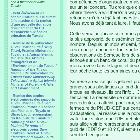
compétences d’organisatrice mais s
and a member of Alofa
Tuvalu..
sur un tel concert.. Tu crois que c’e
where there’s a will there’s a way 
-
Petit événement de
sensibilisation sur le climat
retour de m’être déjà tant investi
à l'occasion de la remise
Nous avons déjà tant à faire. Il fau
d'une nouvelle donation
d'Hunamar et du CD
d'Ecolo'zik aux écoles
Cette semaine j’ai aussi compris p
primaires de Tuvalu
la plus approprié, de disséminer l
-
Remise de la publication
nombre. Depuis un mois et demi, dè
Tuvalu Marine Life à Willy
ceux que je rencontre. Tant sur le
Telavi, Premier Ministre de
observations de Semese lors de s
Tuvalu et à Apisai Ielemia,
Ministre des Affaires
échoué sur un banc de corail du p
étrangères et de
mon arrivée dans le lagon, et deu
l'Environnement de Tuvalu /
Handing of the Tuvalu
leur pêche toute les semaines ou
Marine Life publication to
Tuvalu Prime Minister Willy
Telavi and to Apisai Ielemia,
Semese a réalisé qu’ils jetaient p
Minister of Foreign Affairs
grands sacs plastiques au fond d
and Environment.
à tous les niveaux, ils ont l’info…
- Remise des copies
l’escalier. La nécessité de commun
électroniques des rapports
précédentes, a atteint, pour moi, s
Tuvalu Marine Life à Sam
Finikaso, Patron du service
fermeture du PNUD-GEF sur certai
des Pêches de Tuvalu et
d’adaptation, j’ai réalisé que la p
Uluao Lauti, représentant
water tanks alors que l’UE met plusi
du Kaupule de Funafuti /
Handing of the Tuvalu
suis allée voir le représentant tu
Marine Life reports’
quid de l’EDF 9 et 10 ? Qui est au 
electronic copies Sam
Finikaso, Head of Tuvalu
semble bien que oui…
Fisheries and Uluao Lauti,