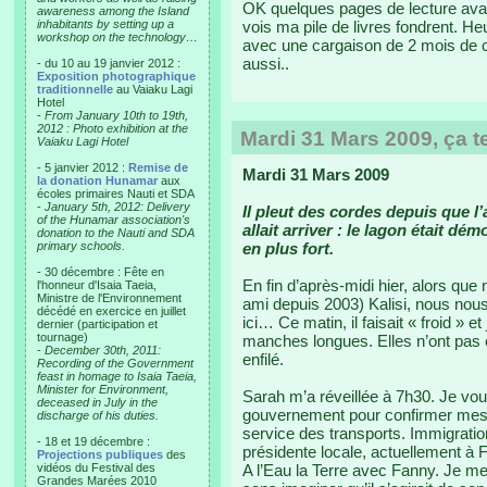
OK quelques pages de lecture avan
awareness among the Island
inhabitants by setting up a
vois ma pile de livres fondrent. 
workshop on the technology…
avec une cargaison de 2 mois de 
aussi..
- du 10 au 19 janvier 2012 :
Exposition photographique
traditionnelle
au Vaiaku Lagi
Hotel
-
From January 10th to 19th,
2012 : Photo exhibition at the
Mardi 31 Mars 2009, ça 
Vaiaku Lagi Hotel
- 5 janvier 2012 :
Remise de
Mardi 31 Mars 2009
la donation Hunamar
aux
écoles primaires Nauti et SDA
-
January 5th, 2012: Delivery
Il pleut des cordes depuis que l’
of the Hunamar association's
allait arriver : le lagon était dé
donation to the Nauti and SDA
primary schools.
en plus fort.
- 30 décembre : Fête en
En fin d’après-midi hier, alors que
l'honneur d'Isaia Taeia,
Ministre de l'Environnement
ami depuis 2003) Kalisi, nous nous
décédé en exercice en juillet
ici… Ce matin, il faisait « froid »
dernier (participation et
tournage)
manches longues. Elles n’ont pas é
-
December 30th, 2011:
enfilé.
Recording of the Government
feast in homage to Isaia Taeia,
Minister for Environment,
Sarah m’a réveillée à 7h30. Je vou
deceased in July in the
gouvernement pour confirmer mes vi
discharge of his duties.
service des transports. Immigratio
- 18 et 19 décembre :
présidente locale, actuellement à Fid
Projections publiques
des
vidéos du Festival des
A l’Eau la Terre avec Fanny. Je me 
Grandes Marées 2010