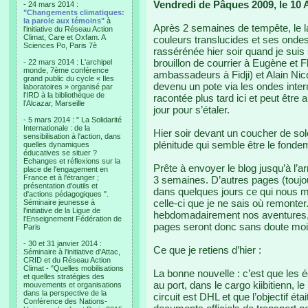
Vendredi de Pâques 2009, le 10 Av
- 24 mars 2014 :
"Changements climatiques:
la parole aux témoins"
à
Après 2 semaines de tempête, le la
l'initiative du Réseau Action
Climat, Care et Oxfam. A
couleurs translucides et ses ondes
Sciences Po, Paris 7è
rassérénée hier soir quand je suis 
brouillon de courrier à Eugène et 
- 22 mars 2014 : L'archipel
monde, 7ème conférence
ambassadeurs à Fidji) et Alain Nicol
grand public du cycle « Iles
devenu un pote via les ondes interne
laboratoires » organisé par
l'IRD à la bibliothèque de
racontée plus tard ici et peut être
l’Alcazar, Marseille
jour pour s’étaler.
- 5 mars 2014 : " La Solidarité
Internationale : de la
Hier soir devant un coucher de solei
sensibilisation à l'action, dans
plénitude qui semble être le fondem
quelles dynamiques
éducatives se situer ?
Echanges et réflexions sur la
Prête à envoyer le blog jusqu’à l’
place de l'engagement en
France et à l'étranger ;
3 semaines. D’autres pages (toujou
présentation d'outils et
dans quelques jours ce qui nous 
d'actions pédagogiques ".
celle-ci que je ne sais où remonte
Séminaire jeunesse à
l'initiative de la Ligue de
hebdomadairement nos aventures,
l'Enseignement Fédération de
pages seront donc sans doute moi
Paris
- 30 et 31 janvier 2014 :
Ce que je retiens d’hier :
Séminaire à l'initiative d'Attac,
CRID et du Réseau Action
Climat - "Quelles mobilisations
La bonne nouvelle : c’est que les
et quelles stratégies des
au port, dans le cargo kiibitienn,
mouvements et organisations
dans la perspective de la
circuit est DHL et que l’objectif étai
Conférence des Nations-