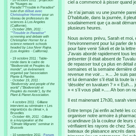
- 28 octobre 2011 : projection
ciel a commencé à pisser quand je 
de "Nuages au
Paradis"/"Trouble in Paradise"
suivi d'un
débat avec
Je n’ai jamais vu une journée pareil
Christopher Horner
pour un
D’habitude, dans la journée, il ple
réseau de professeurs de
sciences à Los Angeles
soudainement que ça avait démarré
(Californie).
plusieurs heures.
-
October 28th, 2011 :
"
"Trouble in Paradise"
screening and debate with
Nous avions prévu, Sarah et moi, d
Christopher Horner for a
l’environnement pour lui parler de 
science network schools
headed by Lisa Niver Rajna.
pour faire venir Sikeli et de la lett
(Los Angeles - California).
J’avais abordé rapidement tous les
présenter (il était absent de Tuva
- 19 octobre 2011 : Table-
ronde dans le cadre de
de repasser tout ça plus en détail 
"Biodiversité et Peuples du
semaines et la semaine dernière déjà
monde", un événement
organisé par l'association
revenue me voir… »… Je suis pass
Plante & Planète.
et lui demander s’il était là toute
-
October 19, 2011 :
"Biodiversity and people of the
‘désolée’ en tuvaluen ? » « Euh… 
world" ("Biodiversité et
» « s’il vous plait »…. Ah bon on n
Peuples du monde"), by the
Plant & Planet Association.
Il est mainenant 17h30, sarah vien
- 4 octobre 2011 : Gilliane
intervient au séminaire « Les
migrant(e)s du climat », à
Entre temps j’ai enfin acheté les 
Bruxelles
organiser notre armoire à pharmac
-
October 4th, 2011 : Gilliane
scandinave (à la couleur de leurs
is a keyspeaker at the
"Climate Migrants" seminar in
vérifiaient les rayons de chez Sue.
Brussels
bateaux de plaisance ancrés dans l
- 10 septembre 2011 :
Forum