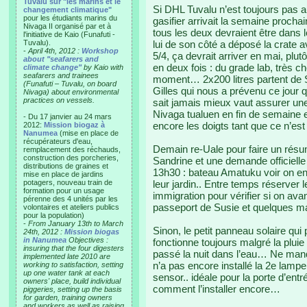
Tuvalu sur "les marins et le
Si DHL Tuvalu n’est toujours pas 
changement climatique"
pour les étudiants marins du
gasifier arrivait la semaine prochai
Nivaga II organisé par et à
tous les deux devraient être dans l
l'initiative de Kaio (Funafuti -
Tuvalu).
lui de son côté a déposé la crate a
-
April 4th, 2012 :
Workshop
5/4, ça devrait arriver en mai, plut
about "seafarers and
en deux fois : du grade lab, très c
climate change"
by Kaio with
seafarers and trainees
moment… 2x200 litres partent de Sy
(Funafuti – Tuvalu, on board
Gilles qui nous a prévenu ce jour q
Nivaga) about environmental
practices on vessels.
sait jamais mieux vaut assurer une
Nivaga tualuen en fin de semaine e
- Du 17 janvier au 24 mars
encore les doigts tant que ce n’est
2012:
Mission biogaz à
Nanumea
(mise en place de
récupérateurs d'eau,
Demain re-Uale pour faire un résumé
remplacement des réchauds,
construction des porcheries,
Sandrine et une demande officielle 
distributions de graines et
13h30 : bateau Amatuku voir on en 
mise en place de jardins
potagers, nouveau train de
leur jardin.. Entre temps réserver l
formation pour un usage
immigration pour vérifier si on avan
pérenne des 4 unités par les
passeport de Susie et quelques ma
volontaires et ateliers publics
pour la population)
-
From January 13th to March
Sinon, le petit panneau solaire qui p
24th, 2012 :
Mission biogas
in Nanumea
Objectives :
fonctionne toujours malgré la pluie et
insuring that the four digesters
passé la nuit dans l’eau… Ne manqu
implemented late 2010 are
n’a pas encore installé la 2e lampe
working to satisfaction, setting
up one water tank at each
sensor.. idéale pour la porte d’ent
owners' place, build individual
comment l’installer encore…
piggeries, setting up the basis
for garden, training owners
and workers as well as raising