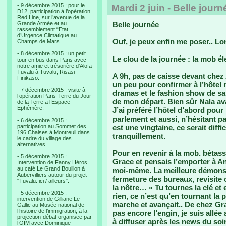
- 9 décembre 2015 : pour le
Mardi 2 juin - Belle journ
D12, participation à l’opération
Red Line, sur l’avenue de la
Grande Armée et au
Belle journée
rassemblement “Etat
d’Urgence Climatique au
Ouf, je peux enfin me poser.. L
Champs de Mars.
- 8 décembre 2015 : un petit
Le clou de la journée : la mob él
tour en bus dans Paris avec
notre amie et trésorière d’Alofa
Tuvalu à Tuvalu, Risasi
A 9h, pas de caisse devant chez
Finikaso.
un peu pour confirmer à l’hôtel 
- 7 décembre 2015 : visite à
dramas et le fashion show de sam
l’opération Paris-Terre du Jour
de mon départ. Bien sûr Nala av
de la Terre a l’Espace
Ephémère.
J’ai préféré l’hôtel d’abord pou
parlement et aussi, n’hésitant pas 
- 6 décembre 2015 :
participation au Sommet des
est une vingtaine, ce serait diffic
196 Chaises à Montreuil dans
tranquillement.
le cadre du village des
alternatives.
Pour en revenir à la mob. bétasse
- 5 décembre 2015 :
Grace et pensais l’emporter à Am
Intervention de Fanny Héros
au café Le Grand Bouillon à
moi-même. La meilleure démonstr
Aubervilliers autour du projet
fermeture des bureaux, revisite
"Tuvalu: ici / ailleurs".
la nôtre… « Tu tournes la clé e
- 5 décembre 2015 :
rien, ce n’est qu’en tournant la p
intervention de Gilliane Le
marche et avançait.. De chez Grac
Gallic au Musée national de
l’histoire de l’immigration, à la
pas encore l’engin, je suis allée
projection-débat organisee par
à diffuser après les news du soi
l’OIM avec Dominique