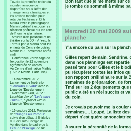
Bon faut que je me mette sur 
Tuvalu, la première nation du
monde menacée de
je tombe de sommeil à même pas
disparaître sous l’effet des
changements climatiques et
les actions menées pour
retarder l’échéance. Et le
Makila invite la photographe
Marion Labéjof à exposer sa
réflexion poétique sur les liens
Mercredi 20 mai 2009 suit
de l’homme à la nature.
planche
- Ateliers d’art plastique et de
théâtre sur la BD « A l’eau, la
Terre » par le Makila pour les
Y’a encore du pain sur la planch
enfants du Centre de Loisirs
Mathis le 21 novembre après-
midi.
Gilles repart demain. Sandrine, 
- Conférence-vernissage de
l’exposition le 22 novembre
dans nos plannings est repartie i
agrémentée de contes.
passé tant pour Gilles et le biod
Au Centre d’animation Mathis
pu récupérer toutes les infos qui
(15 rue Mathis, Paris 19e)
son rapport préliminaire sur la B
- 14 novembre 2012:
semaines de préparation, de for
Lancement de l'opération
"Sauvons Tuvalu"
avec la
Tmti sur les 2 équipements que no
Ligue de l'Enseignement
public a été un réel succès et va
- November 14th, 2012 :
du coin.
Lauching day of
"Let's save
Tuvalu"
, a project with la
Ligue de l'Enseignement
Je croyais pouvoir me la couler 
- 19 octobre 2012: Projection
semaines…. Loupé. La liste des 
de "
Nuages au Paradis
"
départ n’est guère annonciatrice
suivie d'un débat, à l'initiative
du Point Info Energie de
Vendée dans le cadre de la
Assurer la pérennité de la format
Fête de l'Energie
de l'île