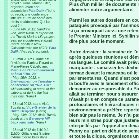
projet "Tuvalu Marine Life",
Plus d’un millier de documents 
organise, avec son
alimenter notre argumentaire.
association
Pala Dalik
(l’écho
du récif), une conférence
intitulée « Etat de santé des
Parmi les autres dossiers en cou
récifs calédoniens: Qui fait
pataquès provoqué par l’animosi
quoi ? »
-
June 6th, 2012: Sandrine
si ça provoquait aussi une ret
Job, AlofaTuvalu’s expert on
le Premier Ministre ici. Sybilli
the Tuvalu Marine Life project,
sets up a conference about
dire plus pour le moment.
Reefs’ health in New
Caledonia with her NGO:
Pala
Autre dossier : la semaine de 
Dalik
(the reef’s echoes).
après quelques réunions et démo
- 15 mai 2012: Gilliane est
ma langue. Le comité avait prévu
l'invitée de Patricia Ricard et
Marie-Pierre Cabello aux
marquante : ramasser les déchet
Mardis de l'Environnement
tarmac devant la maneapa où le 
spécial "Rio+20"
parlementaires. Quand s’est posée
-
May 15th, 2012:
«
Environment on Tuesday »
la bouffe avec le lancement offic
conference on “Rio +20”
demander au responsable du Par
with screening of some of the
video shot during the last
allait se terminer pour s’assurer
missions. (Paris)
n’avait pris en compte ce param
- 13 mai 2012: stand Alofa
protocolaires et hiérarchiques r
Tuvalu au
Vide-Grenier de la
environnement a préféré reporter
Butte Bergeyre
(Paris)
bien sûr pas le même. Je n’ai pa
-
May 13th, 2012: Alofa Tuvalu
booth at the
Bergeyre hill
leurs ministres pour que justem
back yard sale
. (Paris)
interpellés par l’opposition deva
- 13 mai 2012 de 11h10 à
Fanny qui part en début de sema
11h30: Gilliane est l'invitée
et toute la clique, organisons un
d'Anne Cécile Bras dans