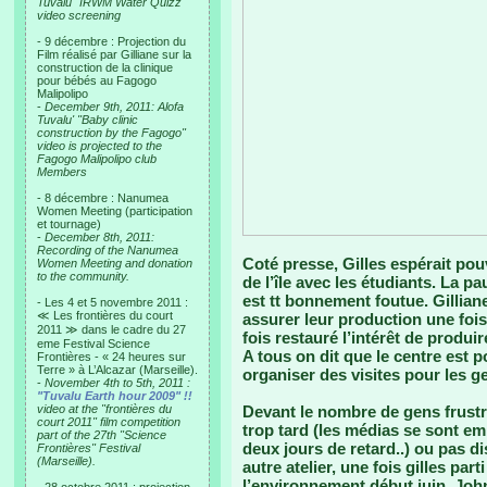
Tuvalu "IRWM Water Quizz"
video screening
- 9 décembre : Projection du
Film réalisé par Gilliane sur la
construction de la clinique
pour bébés au Fagogo
Malipolipo
-
December 9th, 2011: Alofa
Tuvalu' "Baby clinic
construction by the Fagogo"
video is projected to the
Fagogo Malipolipo club
Members
- 8 décembre : Nanumea
Women Meeting (participation
et tournage)
-
December 8th, 2011:
Recording of the Nanumea
Coté presse, Gilles espérait pou
Women Meeting and donation
to the community.
de l’île avec les étudiants. La p
est tt bonnement foutue. Gillia
- Les 4 et 5 novembre 2011 :
≪ Les frontières du court
assurer leur production une fois 
2011 ≫ dans le cadre du 27
fois restauré l’intérêt de produ
eme Festival Science
A tous on dit que le centre est 
Frontières - « 24 heures sur
Terre » à L’Alcazar (Marseille).
organiser des visites pour les g
-
November 4th to 5th, 2011 :
"Tuvalu Earth hour 2009" !!
video at the "frontières du
Devant le nombre de gens frustré
court 2011" film competition
trop tard (les médias se sont em
part of the 27th "Science
deux jours de retard..) ou pas di
Frontières" Festival
(Marseille).
autre atelier, une fois gilles par
l’environnement début juin. John