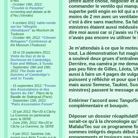
(entre autre chose, négocier et a
d'Yeu.
- October 19th, 2012:
commander le ventilo qui manqua
"
Trouble in Paradise
"
superbe petit engin en kit qui a
screening and debate at Ile
d'Yeu (Vendée)
moins de 2 mn avec un ventilat
c’est à dire sans machine. Sa fa
- 4 octobre 2012:
table-ronde
ministres étaient aussi médusés 
sur les "réfugiés
climatiques"
au Muséum de
dire moi aussi car si j’avais vu l
Toulouse
n’avais pas encore vu utiliser le 
-
October 4th, 2012:
“Climate
Refugees” Conference
at
the Museum (Toulouse)
Je m’attendais à ce que le moteu
- 18 et 19 septembre 2012:
tout. La démonstration fut magi
Visite du Duc et de la
a soulevé deux grues d’entraînem
Duchesse de Cambridge,
Derrière, ma caméra je me dema
Kate and William, à Tuvalu
-
September 18th and 19th,
pas peu fière de Gilles, Léota, Ut
2012:
The Duke and
aussi à faire un 4 pages de vulg
Dutches of Cambridge's
visit to Tuvalu
puissent y réfléchir et pour qu
mais aussi Semese, Taukiei, Susie
- 15 septembre 2012:
"Forum
ministres) passent le message a
des Associations et des
Sports du 19e"
, Place de la
Bataille de Stalingrad (Paris)
Entériner l’accord avec Tango/S
-
September 15th, 2012:
"Paris Association Forum"
complémentaire et bouquin.
- 20 juin 2012: Rio+20 à Clichy
La Garenne en partenariat
Déposer un dossier récapitulatif
avec la SERE
serait-ce qu’à la chronologie qu’i
-
June 20th, 2012: Rio+20 in
Mafalu/Tec sur ce programme fi
Clichy La Garenne, by SERE
sommes intégrés depuis début 20
- 6 juin 2012: Sandrine Job,
engagements et toujours pas to
expert pour Alofa Tuvalu sur le