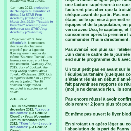
debate with Alofa Tuvalu.
une facture supérieure à ce que
-1er mars 2013:
projection
facturent plus cher que la troisi
de "Nuages au Paradis" et
chèque avant de partir. Pas no
débat à la STAR Prep
Academy (Californie) /
étape, celle qui vise à permettr
March 1st, 2013: "Trouble in
équipes et de la population, en p
Paradise" screening and
debate at the STAR Prep
verrai avec Usu, le capitaine, et
Academy (California)
consommer après la première livr
commander l’huile directement. 
- 29 janvier 2013: Jury
d'
Ecolo'zik
, le concours
d'écriture de chansons
Pas avancé non plus sur l’atelie
organisé par la Ligue de
l'Enseignement autour du
Juin dans le cadre de la journé
thème "Sauvons Tuvalu". Les
end sur le programme du 6 avec 
lauréats enregistreront leur
titre en studio. /
January 29th,
2013: Jury of Ecolozik, the
Un tout petit pas en avant sur le
song writing contest about
l’équipe/partenaire (quelques c
Tuvalu. 40 classes, 1000 kids
all together from 8 to 14 year
s’étaient réunis en début d’ann
old participated. The 18
fait parvenir ses rapports de r
selected songs will be
recorded in a professional
(moi je ne demande rien, ils so
studio.
Pas encore réussi à avoir confi
2011 - 2012
dois rentrer 2 jours plus tôt pou
- Du 14 novembre au 16
décembre 2012:
"La route
des contes"
(La Celle St
Et même pas ouvert le flyer biod
Cloud) /
- From November
14th to December 15th,
En sirotant un apéro léger au couc
2012:
"Tales' trip - La route
des contes"
(La Celle St
l’absolution de la part de Fanny 
Cloud)
: