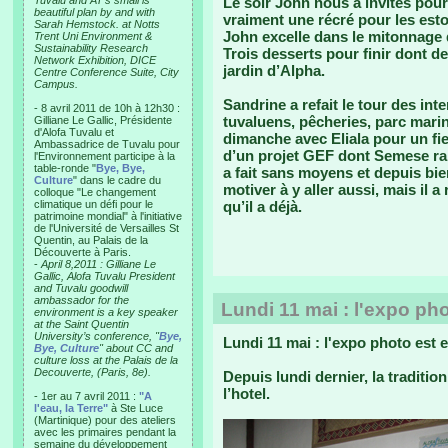
Tuvalu and AT’s small is
Le soir John nous a invités pour
beautiful plan by and with
vraiment une récré pour les esto
Sarah Hemstock. at Notts
John excelle dans le mitonnage d
Trent Uni Environment &
Sustainability Research
Trois desserts pour finir dont d
Network Exhibition, DICE
jardin d’Alpha.
Centre Conference Suite, City
Campus.
Sandrine a refait le tour des int
- 8 avril 2011 de 10h à 12h30 :
tuvaluens, pêcheries, parc marin
Gilliane Le Gallic, Présidente
d'Alofa Tuvalu et
dimanche avec Eliala pour un fiel
Ambassadrice de Tuvalu pour
d’un projet GEF dont Semese rail
l'Environnement participe à la
table-ronde "
Bye, Bye,
a fait sans moyens et depuis bi
Culture
" dans le cadre du
motiver à y aller aussi, mais il 
colloque "Le changement
climatique un défi pour le
qu’il a déjà.
patrimoine mondial" à l'initiative
de l'Université de Versailles St
Quentin, au Palais de la
Découverte à Paris.
-
April 8,2011 : Gilliane Le
Gallic, Alofa Tuvalu President
and Tuvalu goodwill
ambassador for the
Lundi 11 mai : l'expo ph
environment is a key speaker
at the Saint Quentin
University’s conference, "
Bye,
Lundi 11 mai : l'expo photo est 
Bye, Culture
" about CC and
culture loss at the Palais de la
Decouverte, (Paris, 8e).
Depuis lundi dernier, la traditi
l’hotel.
- 1er au 7 avril 2011 :
"A
l'eau, la Terre"
à Ste Luce
(Martinique) pour des ateliers
avec les primaires pendant la
semaine du développement