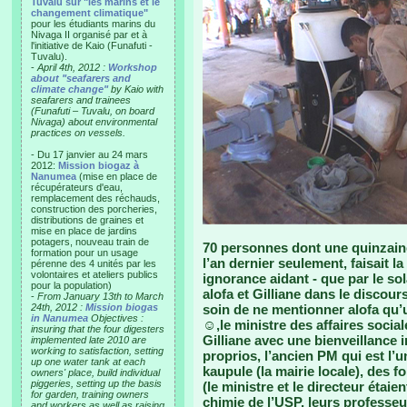
Tuvalu sur "les marins et le
changement climatique"
pour les étudiants marins du
Nivaga II organisé par et à
l'initiative de Kaio (Funafuti -
Tuvalu).
-
April 4th, 2012 :
Workshop
about "seafarers and
climate change"
by Kaio with
seafarers and trainees
(Funafuti – Tuvalu, on board
Nivaga) about environmental
practices on vessels.
- Du 17 janvier au 24 mars
2012:
Mission biogaz à
Nanumea
(mise en place de
récupérateurs d'eau,
remplacement des réchauds,
construction des porcheries,
distributions de graines et
mise en place de jardins
potagers, nouveau train de
70 personnes dont une quinzaine
formation pour un usage
l’an dernier seulement, faisait la
pérenne des 4 unités par les
volontaires et ateliers publics
ignorance aidant - que par le sol
pour la population)
alofa et Gilliane dans le discours
-
From January 13th to March
24th, 2012 :
Mission biogas
soin de ne mentionner alofa qu’u
in Nanumea
Objectives :
☺,le ministre des affaires sociale
insuring that the four digesters
Gilliane avec une bienveillance 
implemented late 2010 are
working to satisfaction, setting
proprios, l’ancien PM qui est l’
up one water tank at each
kaupule (la mairie locale), des 
owners' place, build individual
piggeries, setting up the basis
(le ministre et le directeur étai
for garden, training owners
chimie de l’USP, leurs professeur
and workers as well as raising