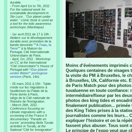
durable.
-
From April 1st to 7th, 2011 :
For the national week for
sustainable development in
Ste Luce , "Our planet under
water " comic book is used as
a tool for the kids awareness
workshops (Martinique)
- 1er avril 2011 de 17 à 19h :
Ateliers sur le développement
durable avec promotion de la
bande dessinée "
"A l'eau, la
Terre"
" à la Maison du
Portugal, Cité Internationale
Universitaire de Paris.
-
April, 1st, 2011 : Workshop
on CC at the International
Moins d'événements imprimés ce
“Cité Universitaire”’s House of
Portugal with
“Our planet
Quelques centaines de visages 
under Water” portugese
la visite du PM à Bruxelles, le c
version
(Paris, 14e).
à Bruxelles, Uk, Californie etc. 
- 26 mars 2011 à 15h : Table-
de Paris Match pour des photos 
ronde sur les migrations à
tuvaluenne en toute confiance: 
l’auditorium du Palais de la
Porte dorée à Paris,
intermédiaire/fixeur par les deu
siège de la Cité nationale de
photos des king tides et encadré
l’histoire de l’immigration.
finalement publication... primé
-
March 26th, 2011 :
Conference focusing on
des King Tides prises à la stati
climate migrations with a
journalistes comme les leurs...
screening of the France 5
documentary "Paradis en
expliquer l'histoire et on la rép
sursis" promoting Alofa Tuvalu
fassent plus abuser. Tous sont o
activities in Tuvalu, at the
National “Cité for Immigration”
Le principe de l'expo veut que 