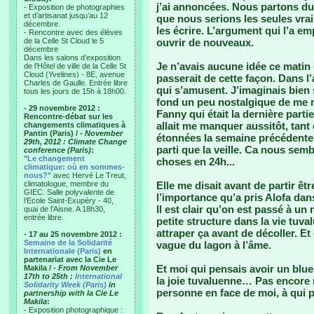
j’ai annoncées. Nous partons du 
- Exposition de photographies
et d’artisanat jusqu’au 12
que nous serions les seules vrai
décembre.
les écrire. L’argument qui l’a e
- Rencontre avec des élèves
de la Celle St Cloud le 5
ouvrir de nouveaux.
décembre
Dans les salons d’exposition
Je n’avais aucune idée ce matin
de l’Hôtel de ville de la Celle St
Cloud (Yvelines) - 8E, avenue
passerait de cette façon. Dans l
Charles de Gaulle. Entrée libre
qui s’amusent. J’imaginais bien
tous les jours de 15h à 18h00.
fond un peu nostalgique de me r
- 29 novembre 2012 :
Fanny qui était la dernière parti
Rencontre-débat sur les
allait me manquer aussitôt, ta
changements climatiques à
Pantin (Paris) /
- November
étonnées la semaine précédente e
29th, 2012 : Climate Change
parti que la veille. Ca nous sembl
conference (Paris)
:
"Le changement
choses en 24h...
climatique: où en sommes-
nous?"
avec Hervé Le Treut,
climatologue, membre du
Elle me disait avant de partir êt
GIEC. Salle polyvalente de
l’importance qu’a pris Alofa dan
l’Ecole Saint-Exupéry - 40,
Il est clair qu’on est passé à un
quai de l’Aisne. A 18h30,
entrée libre.
petite structure dans la vie tuva
attraper ça avant de décoller. Et
- 17 au 25 novembre 2012 :
Semaine de la Solidarité
vague du lagon à l’âme.
Internationale (Paris)
en
partenariat avec la Cie Le
Et moi qui pensais avoir un blue
Makila /
- From November
17th to 25th :
International
la joie tuvaluenne… Pas encore r
Solidarity Week (Paris)
in
personne en face de moi, à qui 
partnership with la Cie Le
Makila
:
- Exposition photographique :