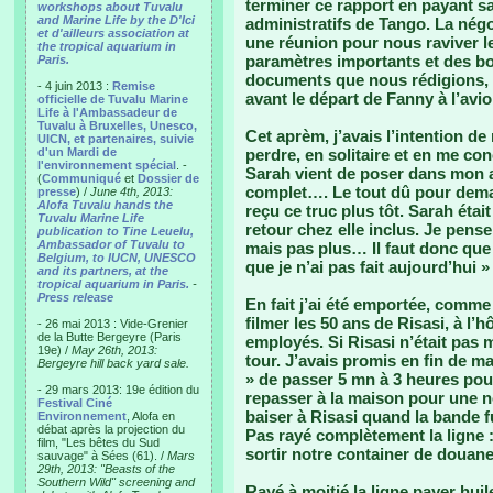
terminer ce rapport en payant sa
workshops about Tuvalu
and Marine Life by the D'Ici
administratifs de Tango. La négo
et d'ailleurs association at
une réunion pour nous raviver le
the tropical aquarium in
paramètres importants et des bo
Paris.
documents que nous rédigions, 
- 4 juin 2013 :
Remise
avant le départ de Fanny à l’avi
officielle de Tuvalu Marine
Life à l'Ambassadeur de
Tuvalu à Bruxelles, Unesco,
Cet aprèm, j’avais l’intention d
UICN, et partenaires, suivie
d'un Mardi de
perdre, en solitaire et en me c
l'environnement spécial
. -
Sarah vient de poser dans mon a
(
Communiqué
et
Dossier de
complet…. Le tout dû pour demain
presse
) /
June 4th, 2013:
Alofa Tuvalu hands the
reçu ce truc plus tôt. Sarah étai
Tuvalu Marine Life
retour chez elle inclus. Je pense
publication to Tine Leuelu,
Ambassador of Tuvalu to
mais pas plus… Il faut donc que j
Belgium, to IUCN, UNESCO
que je n’ai pas fait aujourd’hui »
and its partners, at the
tropical aquarium in Paris.
-
Press release
En fait j’ai été emportée, comme
filmer les 50 ans de Risasi, à l
- 26 mai 2013 : Vide-Grenier
de la Butte Bergeyre (Paris
employés. Si Risasi n’était pas 
19e) /
May 26th, 2013:
tour. J’avais promis en fin de ma
Bergeyre hill back yard sale.
» de passer 5 mn à 3 heures po
- 29 mars 2013: 19e édition du
repasser à la maison pour une no
Festival Ciné
baiser à Risasi quand la bande fu
Environnement
, Alofa en
débat après la projection du
Pas rayé complètement la ligne
film, "Les bêtes du Sud
sortir notre container de douane
sauvage" à Sées (61). /
Mars
29th, 2013: "Beasts of the
Southern Wild" screening and
Rayé à moitié la ligne payer hui