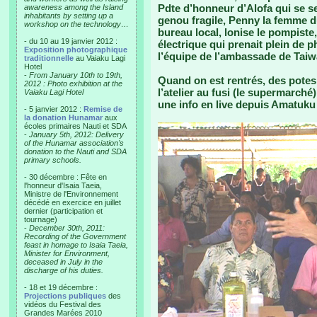
Pdte d’honneur d’Alofa qui se s
awareness among the Island
inhabitants by setting up a
genou fragile, Penny la femme d
workshop on the technology…
bureau local, lonise le pompiste
- du 10 au 19 janvier 2012 :
électrique qui prenait plein de 
Exposition photographique
l’équipe de l’ambassade de Taiwa
traditionnelle
au Vaiaku Lagi
Hotel
-
From January 10th to 19th,
Quand on est rentrés, des potes 
2012 : Photo exhibition at the
l’atelier au fusi (le supermarché
Vaiaku Lagi Hotel
une info en live depuis Amatuku e
- 5 janvier 2012 :
Remise de
la donation Hunamar
aux
écoles primaires Nauti et SDA
-
January 5th, 2012: Delivery
of the Hunamar association's
donation to the Nauti and SDA
primary schools.
- 30 décembre : Fête en
l'honneur d'Isaia Taeia,
Ministre de l'Environnement
décédé en exercice en juillet
dernier (participation et
tournage)
-
December 30th, 2011:
Recording of the Government
feast in homage to Isaia Taeia,
Minister for Environment,
deceased in July in the
discharge of his duties.
- 18 et 19 décembre :
Projections publiques
des
vidéos du Festival des
Grandes Marées 2010