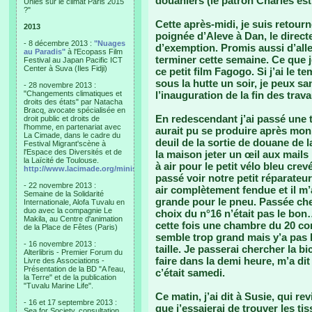
douaniers (le patron Charles est
Unies sur le climat Paris 2015
?"
Cette après-midi, je suis retou
2013
poignée d’Aleve à Dan, le direct
- 8 décembre 2013 :
"Nuages
d’exemption. Promis aussi d’aller
au Paradis"
à l'Ecopass Film
terminer cette semaine. Ce que je 
Festival au Japan Pacific ICT
Center à Suva (Iles Fidji)
ce petit film Fagogo. Si j’ai le 
sous la hutte un soir, je peux 
- 28 novembre 2013 :
"Changements climatiques et
l’inauguration de la fin des trav
droits des états" par Natacha
Bracq, avocate spécialisée en
En redescendant j’ai passé une 
droit public et droits de
l'homme, en partenariat avec
aurait pu se produire après mon i
La Cimade, dans le cadre du
deuil de la sortie de douane de 
Festival Migrant'scène à
l'Espace des Diversités et de
la maison jeter un œil aux mails
la Laïcité de Toulouse.
à air pour le petit vélo bleu cre
http://www.lacimade.org/minisites/migrantscene
passé voir notre petit réparateur
- 22 novembre 2013 :
air complètement fendue et il m’
Semaine de la Solidarité
grande pour le pneu. Passée ch
Internationale, Alofa Tuvalu en
duo avec la compagnie Le
choix du n°16 n’était pas le bon…
Makila, au Centre d'animation
cette fois une chambre du 20 com
de la Place de Fêtes (Paris)
semble trop grand mais y’a pas l
- 16 novembre 2013 :
taille. Je passerai chercher la b
Alterlibris - Premier Forum du
faire dans la demi heure, m’a dit q
Livre des Associations -
Présentation de la BD "A l'eau,
c’était samedi.
la Terre" et de la publication
"Tuvalu Marine Life".
Ce matin, j’ai dit à Susie, qui re
- 16 et 17 septembre 2013 :
que j’essaierai de trouver les t
Sea for Society, consultation