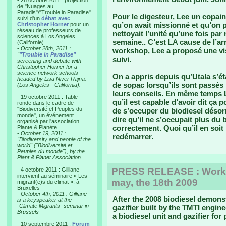
- 28 octobre 2011 : projection
de "Nuages au
Paradis"/"Trouble in Paradise"
Pour le digesteur, Lee un copain
suivi d'un
débat avec
qu’on avait missionné et qu’on pa
Christopher Horner
pour un
réseau de professeurs de
nettoyait l’unité qu’une fois par
sciences à Los Angeles
semaine.. C’est LA cause de l’arr
(Californie).
-
October 28th, 2011 :
workshop, Lee a proposé une vis
"
"Trouble in Paradise"
suivi.
screening and debate with
Christopher Horner for a
science network schools
On a appris depuis qu’Utala s’ét
headed by Lisa Niver Rajna.
de sopac lorsqu’ils sont passés i
(Los Angeles - California).
leurs conseils. En même temps L
- 19 octobre 2011 : Table-
qu’il est capable d’avoir dit ça po
ronde dans le cadre de
"Biodiversité et Peuples du
de s’occuper du biodiesel désor
monde", un événement
dire qu’il ne s’occupait plus du b
organisé par l'association
correctement. Quoi qu’il en soit
Plante & Planète.
-
October 19, 2011 :
redémarrer.
"Biodiversity and people of the
world" ("Biodiversité et
Peuples du monde"), by the
Plant & Planet Association.
PRESS RELEASE : Work
- 4 octobre 2011 : Gilliane
intervient au séminaire « Les
may, the 18th 2009
migrant(e)s du climat », à
Bruxelles
-
October 4th, 2011 : Gilliane
After the 2008 biodiesel demons
is a keyspeaker at the
"Climate Migrants" seminar in
gazifier built by the TMTI engin
Brussels
a biodiesel unit and gazifier fo
- 10 septembre 2011 :
Forum