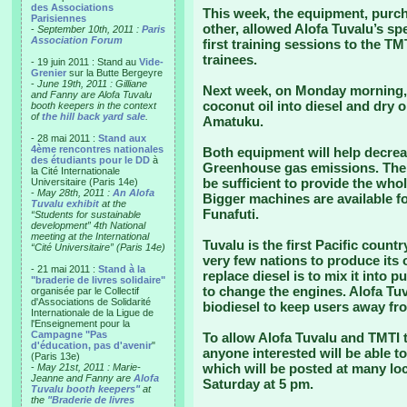
des Associations
This week, the equipment, purch
Parisiennes
other, allowed Alofa Tuvalu’s spe
-
September 10th, 2011 :
Paris
Association Forum
first training sessions to the TM
trainees.
- 19 juin 2011 : Stand au
Vide-
Grenier
sur la Butte Bergeyre
-
June 19th, 2011 : Gilliane
Next week, on Monday morning,
and Fanny are Alofa Tuvalu
coconut oil into diesel and dry o
booth keepers in the context
of
the hill back yard sale
.
Amatuku.
- 28 mai 2011 :
Stand aux
4ème rencontres nationales
Both equipment will help decreas
des étudiants pour le DD
à
Greenhouse gas emissions. The 
la Cité Internationale
be sufficient to provide the whol
Universitaire (Paris 14e)
-
May 28th, 2011 :
An Alofa
Bigger machines are available fo
Tuvalu exhibit
at the
Funafuti.
“Students for sustainable
development” 4th National
meeting at the International
Tuvalu is the first Pacific countr
“Cité Universitaire” (Paris 14e)
very few nations to produce its 
- 21 mai 2011 :
Stand à la
replace diesel is to mix it into
"braderie de livres solidaire"
to change the engines. Alofa Tuv
organisée par le Collectif
d'Associations de Solidarité
biodiesel to keep users away fr
Internationale de la Ligue de
l'Enseignement pour la
Campagne "Pas
To allow Alofa Tuvalu and TMTI 
d'éducation, pas d'avenir
"
anyone interested will be able t
(Paris 13e)
which will be posted at many loc
-
May 21st, 2011 : Marie-
Jeanne and Fanny are
Alofa
Saturday at 5 pm.
Tuvalu booth keepers"
at
the
"Braderie de livres