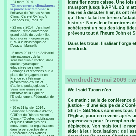
identifier notre caisse. Une fois
- 24 mars 2014 :
"Changements climatiques:
transport jusqu’à APNL où m’at
la parole aux témoins"
à
heures à discuter hier, ils ont r
l'initiative du Réseau Action
Climat, Care et Oxfam. A
qu’il leur fallait en terme d’ada
Sciences Po, Paris 7è
histoire. Nous leur fournirons do
achèteront un peu des king tides 
- 22 mars 2014 : L'archipel
monde, 7ème conférence
prévenu tout à l’heure John et Su
grand public du cycle « Iles
laboratoires » organisé par
l'IRD à la bibliothèque de
Dans les trous, finaliser l’orga 
l’Alcazar, Marseille
vendredi.
- 5 mars 2014 : " La Solidarité
Internationale : de la
sensibilisation à l'action, dans
quelles dynamiques
éducatives se situer ?
Echanges et réflexions sur la
place de l'engagement en
France et à l'étranger ;
Vendredi 29 mai 2009 : w
présentation d'outils et
d'actions pédagogiques ".
Well said Tucan n’co
Séminaire jeunesse à
l'initiative de la Ligue de
l'Enseignement Fédération de
Ce matin : salle de conférence d
Paris
justice » d’une équipe de 2 Coré
- 30 et 31 janvier 2014 :
Shirt « SiB/Nous sommes tous Tu
Séminaire à l'initiative d'Attac,
CRID et du Réseau Action
l’Eglise, pour en revenir après 
Climat - "Quelles mobilisations
paperasses pour l’exemption des 
et quelles stratégies des
déplacées. Non mais tout le mon
mouvements et organisations
dans la perspective de la
aider à leur localisation : de l’
Conférence des Nations-