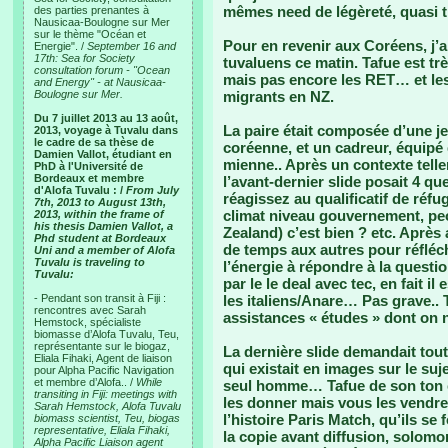
mêmes need de légèreté, quasi
des parties prenantes à
Nausicaa-Boulogne sur Mer
sur le thème "Océan et
Pour en revenir aux Coréens, j’a
Energie". /
September 16 and
17th: Sea for Society
tuvaluens ce matin. Tafue est trè
consultation forum - "Ocean
mais pas encore les RET… et les d
and Energy" - at Nausicaa-
Boulogne sur Mer.
migrants en NZ.
Du 7 juillet 2013 au 13 août,
La paire était composée d’une 
2013, voyage à Tuvalu dans
le cadre de sa thèse de
coréenne, et un cadreur, équipé
Damien Vallot, étudiant en
mienne.. Après un contexte tell
PhD à l'Université de
Bordeaux et membre
l’avant-dernier slide posait 4 
d'Alofa Tuvalu : /
From July
réagissez au qualificatif de réfu
7th, 2013 to August 13th,
climat niveau gouvernement, pe
2013, within the frame of
his thesis Damien Vallot, a
Zealand) c’est bien ? etc. Après 
Phd student at Bordeaux
de temps aux autres pour réfléch
Uni and a member of Alofa
Tuvalu is traveling to
l’énergie à répondre à la questi
Tuvalu:
par le le deal avec tec, en fait il
- Pendant son transit à Fiji :
les italiens/Anare… Pas grave.. 
rencontres avec Sarah
assistances « études » dont on n
Hemstock, spécialiste
biomasse d’Alofa Tuvalu, Teu,
représentante sur le biogaz,
La dernière slide demandait tout
Eliala Fihaki, Agent de liaison
qui existait en images sur le su
pour Alpha Pacific Navigation
et membre d’Alofa.. /
While
seul homme… Tafue de son ton c
transiting in Fiji: meetings with
les donner mais vous les vendre
Sarah Hemstock, Alofa Tuvalu
l’histoire Paris Match, qu’ils se 
biomass scientist, Teu, biogas
representative, Eliala Fihaki,
la copie avant diffusion, solomo
Alpha Pacific Liaison agent