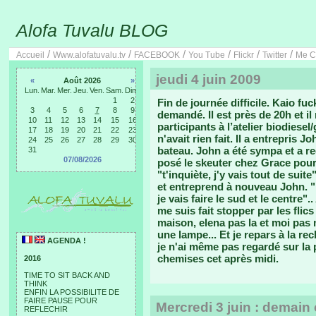
Alofa Tuvalu BLOG
/
/
/
/
/
/
Accueil
Www.alofatuvalu.tv
FACEBOOK
You Tube
Flickr
Twitter
Me C
jeudi 4 juin 2009
«
Août 2026
»
Lun.
Mar.
Mer.
Jeu.
Ven.
Sam.
Dim.
1
2
Fin de journée difficile.
Kaio fuck
3
4
5
6
7
8
9
demandé. Il est près de 20h et il 
10
11
12
13
14
15
16
participants à l’atelier biodiesel
17
18
19
20
21
22
23
n'avait rien fait. Il a entrepris 
24
25
26
27
28
29
30
bateau. John a été sympa et a re
31
07/08/2026
posé le skeuter chez Grace pour 
"t'inquiète, j'y vais tout de suit
et entreprend à nouveau John. "Ka
je vais faire le sud et le centre".
me suis fait stopper par les flics
maison, elena pas la et moi pas 
une lampe... Et je repars à la rec
AGENDA !
je n'ai même pas regardé sur la p
chemises cet après midi.
2016
TIME TO SIT BACK AND
THINK
ENFIN LA POSSIBILITE DE
FAIRE PAUSE POUR
Mercredi 3 juin : demain
REFLECHIR