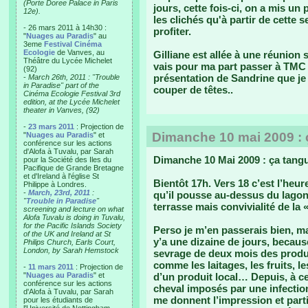
(Porte Doree Palace in Paris
jours, cette fois-ci, on a mis u
12e).
les clichés qu'à partir de cette 
- 26 mars 2011 à 14h30 :
profiter.
"
Nuages au Paradis
" au
3eme
Festival Cinéma
Ecologie
de Vanves, au
Gilliane est allée à une réunion
Théâtre du Lycée Michelet
vais pour ma part passer à TMC in
(92)
présentation de Sandrine que je 
-
March 26th, 2011 : "Trouble
in Paradise" part of the
couper de têtes..
Cinéma Ecologie Festival 3rd
edition, at the Lycée Michelet
theater in Vanves, (92)
-
23 mars 2011
: Projection de
Dimanche 10 mai 2009 : 
"
Nuages au Paradis
" et
conférence sur les actions
d'Alofa à Tuvalu, par Sarah
Dimanche 10 Mai 2009 : ça tang
pour la Société des Iles du
Pacifique de Grande Bretagne
et d'Ireland à l'église St
Bientôt 17h. Vers 18 c’est l’heur
Philippe à Londres.
-
March, 23rd, 2011
:
qu’il pousse au-dessus du lagon
"
Trouble in Paradise
"
terrasse mais convivialité de la 
screening and lecture on what
Alofa Tuvalu is doing in Tuvalu,
for the Pacific Islands Society
Perso je m’en passerais bien, mai
of the UK and Ireland at St
y’a une dizaine de jours, becaus
Philips Church, Earls Court,
London, by Sarah Hemstock
sevrage de deux mois des produ
comme les laitages, les fruits, 
-
11 mars 2011
: Projection de
"
Nuages au Paradis
" et
d’un produit local… Depuis, à ce
conférence sur les actions
cheval imposés par une infection
d'Alofa à Tuvalu, par Sarah
me donnent l’impression et par
pour les étudiants de