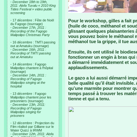
-
December 18th to 19th,
2011: Alofa Tuvalu « 2010 King
Tides Festival » video public
screening
Pour le workshop, gilles a fait 
- 17 décembre : Fête de Noël
du Fagogo (tournage)
(huile de coco, méthanol et soud
-
December 17th, 2011 :
glissant quelques plaisanteries à 
Recording of the Fagogo
Malipolipo Christmas Party
vous pouvez boire le méthanol ma
méthanol tue la grippe, il tue aus
- 16 décembre : TMTI passing
out at Amatuku (tournage)
-
December 16th, 2011 :
Ensuite, ils ont utilisé le biodie
Recording of TMTI passing
fonctionner un engin à bras qui 
out at Amatuku
a démarré immédiatement et sou
- 14 décembre : Fagogo
applaudissements.
Malipolipo chantent à l'hôpital
(tournage)
-
December 14th, 2011 :
Le gazo a lui aussi démarré imp
Recording of Fagogo
belle qualité qu’il était invisib
Malipolipo singing at the
hospital
qu’une marmite pour montrer qu’
temps passé à trouver les matéri
- 13 décembre : Fagogo
Malipolipo chantent pour les
tienne et qui a tenu.
prisonniers (tournage)
-
December 13th, 2011:
Recording of Fagogo
Malipolipo singing for
prisoners
- 12 décembre : Projection du
Film réalisé par Gilliane sur le
Water Quizz à IRWM
-
December 12th, 2011: Alofa