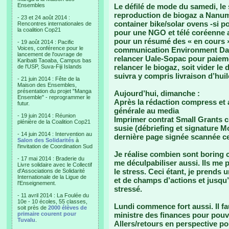
Ensembles
Le défilé de mode du samedi, le
reproduction de biogaz a Nanume
- 23 et 24 août 2014 :
container bike/solar ovens -si 
Rencontres internationales de
la coalition Cop21
pour une NGO et télé coréenne a
pour un résumé des « en cours 
- 19 août 2014 : Pacific
Voices, conférence pour le
communication Environment Day, 
lancement de l'ouvrage de
relancer Uale-Sopac pour paieme
Karibaiti Taoaba, Campus bas
relancer le biogaz, soit vider le 
de l'USP, Suva-Fiji Islands
suivra y compris livraison d’huil
- 21 juin 2014 : Fête de la
Maison des Ensembles,
présentation du projet "Manga
Aujourd’hui, dimanche :
Ensemble" - reprogrammer le
Après la rédaction compress et a
futur.
générale au media
- 19 juin 2014 : Réunion
Imprimer contrat Small Grants c
plénière de la Coalition Cop21
susie (débriefing et signature M
- 14 juin 2014 : Intervention au
dernière page signée scannée ce s
Salon des Solidarités
à
l'invitation de Coordination Sud
Je réalise combien sont boring ce
- 17 mai 2014 : Braderie du
me déculpabiliser aussi. Ils me 
Livre solidaire avec le Collectif
le stress. Ceci étant, je prends 
d'Associations de Solidarité
Internationale de la Ligue de
et de champs d’actions et jusqu’à
l'Enseignement.
stressé.
- 11 avril 2014 : La Foulée du
10e - 10 écoles, 55 classes,
Lundi commence fort aussi. Il fa
soit près de
2000 élèves de
primaire courent pour
ministre des finances pour pouvo
Tuvalu
.
Allers/retours en perspective pou