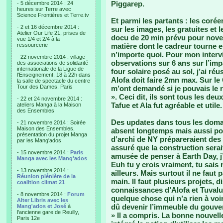
Piggarep.
- 5 décembre 2014 : 24
heures sur Terre avec
Science Frontières et Terre.tv
Et parmi les partants : les corée
- 2 et 16 décembre 2014 :
sur les images, les gratuites et 
Atelier Our Life 21, prises de
docu de 20 min prévu pour novem
vue 1/4 et 2/4 à la
ressourcerie
matière dont le cadreur tourne e
n’importe quoi. Pour mon interv
- 22 novembre 2014 : village
observations sur 6 ans sur l’im
des associations de solidarité
internationale de la Ligue de
four solaire posé au sol, j’ai réu
l'Enseignement, 18 à 22h dans
Alofa doit faire 2mn max. Sur le 
la salle de spectacle du centre
Tour des Dames, Paris
m’ont demandé si je pouvais le re
». Ceci dit, ils sont tous les deu
- 22 et 24 novembre 2014 :
Tafue et Ala fut agréable et utile.
ateliers Manga à la Maison
des Ensembles
Des updates dans tous les domai
- 21 novembre 2014 : Soirée
Maison des Ensembles,
absent longtemps mais aussi pou
présentation du projet Manga
d’archi de NY prépareraient des 
par les Mang'ados
assuré que la construction serai
- 15 novembre 2014 :
Paris
amusée de penser à Earth Day, j’
Manga avec les Mang'ados
Euh tu y crois vraiment, tu sais
- 13 novembre 2014 :
ailleurs. Mais surtout il ne faut 
Réunion plénière de la
main. Il faut plusieurs projets, dis
coalition climat 21
connaissances d’Alofa et Tuvalu 
- 8 novembre 2014 :
Forum
quelque chose qui n’a rien à vo
Alter Libris avec les
dû devenir l’immeuble du gouver
Mang'ados et José
à
l'ancienne gare de Reuilly,
» Il a compris. La bonne nouvell
Paris 12e