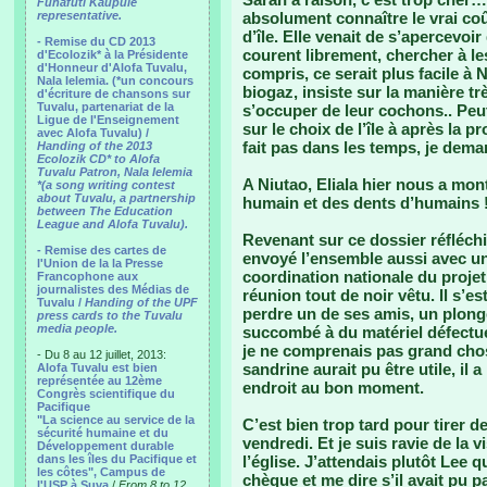
Funafuti Kaupule
representative.
absolument connaître le vrai co
d’île. Elle venait de s’apercevo
- Remise du CD 2013
courent librement, chercher à les
d'Ecolozik* à la Présidente
d'Honneur d'Alofa Tuvalu,
compris, ce serait plus facile à 
Nala Ielemia. (*un concours
biogaz, insiste sur la manière t
d'écriture de chansons sur
Tuvalu, partenariat de la
s’occuper de leur cochons.. Peut 
Ligue de l'Enseignement
sur le choix de l’île à après la
avec Alofa Tuvalu) /
fait pas dans les temps, je dema
Handing of the 2013
Ecolozik CD* to Alofa
Tuvalu Patron, Nala Ielemia
A Niutao, Eliala hier nous a mon
*(a song writing contest
about Tuvalu, a partnership
humain et des dents d’humains !!
between The Education
League and Alofa Tuvalu).
Revenant sur ce dossier réfléchi 
- Remise des cartes de
envoyé l’ensemble aussi avec un 
l'Union de la la Presse
coordination nationale du projet 
Francophone aux
journalistes des Médias de
réunion tout de noir vêtu. Il s’es
Tuvalu /
Handing of the UPF
perdre un de ses amis, un plon
press cards to the Tuvalu
media people.
succombé à du matériel défectueu
je ne comprenais pas grand chos
- Du 8 au 12 juillet, 2013:
sandrine aurait pu être utile, il 
Alofa Tuvalu est bien
représentée au 12ème
endroit au bon moment.
Congrès scientifique du
Pacifique
"La science au service de la
C’est bien trop tard pour tirer d
sécurité humaine et du
vendredi. Et je suis ravie de la 
Développement durable
dans les îles du Pacifique et
l’église. J’attendais plutôt Lee q
les côtes", Campus de
chèque et me dire s’il avait pu 
l'USP à Suva
/
From 8 to 12