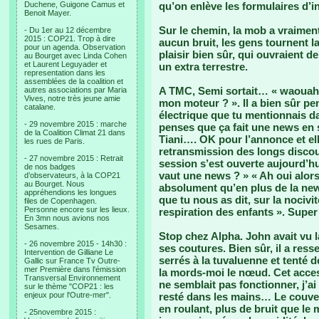
Duchene, Guigone Camus et
qu’on enlève les formulaires d’in
Benoit Mayer.
Sur le chemin, la mob a vraiment 
- Du 1er au 12 décembre
2015 : COP21. Trop à dire
aucun bruit, les gens tournent 
pour un agenda. Observation
plaisir bien sûr, qui ouvraient 
au Bourget avec Linda Cohen
et Laurent Leguyader et
un extra terrestre.
representation dans les
assemblées de la coalition et
A TMC, Semi sortait… « waouah c
autres associations par Maria
Vives, notre très jeune amie
mon moteur ? ». Il a bien sûr pen
catalane.
électrique que tu mentionnais da
- 29 novembre 2015 : marche
penses que ça fait une news en so
de la Coalition Climat 21 dans
Tiani…. OK pour l’annonce et ell
les rues de Paris.
retransmission des longs disco
- 27 novembre 2015 : Retrait
session s’est ouverte aujourd’hu
de nos badges
vaut une news ? » « Ah oui alors
d’observateurs, à la COP21
au Bourget. Nous
absolument qu’en plus de la news
appréhendions les longues
que tu nous as dit, sur la nociv
files de Copenhagen.
Personne encore sur les lieux.
respiration des enfants ». Super 
En 3mn nous avions nos
Sesames.
Stop chez Alpha. John avait vu 
- 26 novembre 2015 - 14h30 :
ses coutures. Bien sûr, il a ress
Intervention de Gilliane Le
serrés à la tuvaluenne et tenté d
Gallic sur France Tv Outre-
mer Première dans l'émission
la mords-moi le nœud. Cet acces
Transversal Environnement
ne semblait pas fonctionner, j’ai
sur le thème "COP21 : les
enjeux pour l'Outre-mer".
resté dans les mains… Le couver
en roulant, plus de bruit que le 
- 25novembre 2015 :