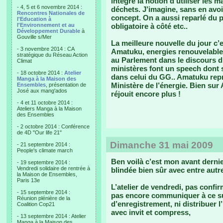
intégré la notion d’utiliser les 
- 4, 5 et 6 novembre 2014 :
déchets. J’imagine, sans en avoir
Rencontres Nationales de
concept. On a aussi reparlé du 
l'Education à
l'Environnement et au
obligatoire à côté etc..
Développement Durable
à
Gouville s/Mer
La meilleure nouvelle du jour 
- 3 novembre 2014 : CA
Amatuku, energies renouvelables
stratégique du Réseau Action
au Parlement dans le discours d
Climat
ministères font un speech dont s
- 18 octobre 2014 :
Atelier
dans celui du GG.. Amatuku repré
Manga à la Maison des
Ministère de l’énergie. Bien sur
Ensembles
, présentation de
José aux mang'ados
réjouit encore plus !
- 4 et 11 octobre 2014 :
Ateliers Manga à la Maison
des Ensembles
- 2 octobre 2014 : Conférence
de 4D "Our life 21"
Dimanche 31 mai 2009
- 21 septembre 2014 :
People's climate march
Ben voilà c’est mon avant derni
- 19 septembre 2014 :
Vendredi solidaire de rentrée à
blindée bien sûr avec entre autre
la Maison de Ensembles,
Paris 13e
L’atelier de vendredi, pas confir
- 15 septembre 2014 :
pas encore communiquer à ce su
Réunion plénière de la
d’enregistrement, ni distribuer l
Coalition Cop21
avec invit et compress,
- 13 septembre 2014 : Atelier
Manga à la Maison des