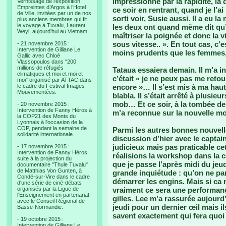
impressionné par la rapidité, 
Vernissage de l’exposition
Empreintes d’Argos à l’Hotel
ce soir en rentrant, quand je l’a
de Ville, invitées par un de nos
sorti voir, Susie aussi. Il a eu
plus anciens membres qui fit
le voyage à Tuvalu, Laurent
les deux ont quand même dit qu’i
Weyl, aujourd’hui au Vietnam.
maîtriser la poignée et donc la vi
sous vitesse.. ». En tout cas, c
- 21 novembre 2015 :
Intervention de Gilliane Le
moins prudents que les femmes,
Gallic avec Chloé
Vlassopoulos dans "200
millions de réfugiés
Tataua essaiera demain. Il m’a in
climatiques et moi et moi et
c’était « je ne peux pas me retou
moi" organisé par ATTAC dans
le cadre du Festival Images
encore »… Il s’est mis à ma ha
Mouvementées.
blabla. Il s’était arrêté à plusi
mob… Et ce soir, à la tombée de l
- 20 novembre 2015 :
Intervention de Fanny Héros à
m’a reconnue sur la nouvelle mo
la COP21 des Monts du
Lyonnais à l'occasion de la
COP, pendant la semaine de
Parmi les autres bonnes nouvelle
solidarité internationale.
discussion d’hier avec le captain 
judicieux mais pas praticable ce
- 17 novembre 2015 :
Intervention de Fanny Héros
réalisions la workshop dans la ca
suite à la projection du
que je passe l’après midi du jeu
documentaire "Thule Tuvalu"
de Matthias Von Gunten, à
grande inquiétude : qu’on ne par
Condé-sur-Vire dans le cadre
démarrer les engins. Mais si ca
d'une série de ciné-débats
organisés par la Ligue de
vraiment ce sera une performanc
l'Enseignement en partenariat
gilles. Lee m’a rassurée aujourd’h
avec le Conseil Régional de
jeudi pour un dernier œil mais i
Basse-Normandie.
savent exactement qui fera quoi s
- 19 octobre 2015 :
Intervention de Gilliane Le