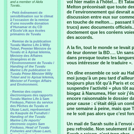
vol hier matin à l’hôtel… Et Tata
and a member of Alofa
Tuvalu..
Melton préconisait que toute dem
de l’environnement qui devrait 
-
Petit événement de
sensibilisation sur le climat
discussion entre eux sur commen
à l'occasion de la remise
en touche de melton… passant l
d'une nouvelle donation
trucs) avec documents officiels.
d'Hunamar et du CD
d'Ecolo'zik aux écoles
doctement que les coréens voie
primaires de Tuvalu
des accords.
-
Remise de la publication
Tuvalu Marine Life à Willy
A la fin, tout le monde se levait 
Telavi, Premier Ministre de
de leur donner la BD…. Un sans 
Tuvalu et à Apisai Ielemia,
Ministre des Affaires
dans presque toutes les langue
étrangères et de
vous intéresser de le traduire ». 
l'Environnement de Tuvalu /
Handing of the Tuvalu
Marine Life publication to
On dîne ensemble ce soir au Hala
Tuvalu Prime Minister Willy
Telavi and to Apisai Ielemia,
moi jusqu’à un peu tard d’ailleu
Minister of Foreign Affairs
toujours plus tôt qu’à Paris et
and Environment.
suspendre l’activité » plus tôt a
- Remise des copies
biogaz à Nanumea, Hier soir j’ét
électroniques des rapports
encore raisonnable le dossier da
Tuvalu Marine Life à Sam
Finikaso, Patron du service
pour cause : c’était déjà un comb
des Pêches de Tuvalu et
une semaine à peine, mais que T
Uluao Lauti, représentant
ne le soit pas alors que c’est fo
du Kaupule de Funafuti /
Handing of the Tuvalu
Marine Life reports’
Un mail de Sarah suite à l’envo
electronic copies Sam
Finikaso, Head of Tuvalu
peu refroidie. Non seulement il a
Fisheries and Uluao Lauti,
Sarah a raison, c’est trop cher…