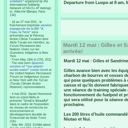
solidaire"
organized by the
Departure from Luopo at 8 am,
International Solidarity
Network of NGOs AT belongs
to. (Marché Blanqui, Paris
13e)
- 16 au 27 mai 2011 : la
fraîchement imprimée
version
espagnole de la BD "A
l'eau, la Terre"
sera
présentée par le Réseau
Action Climat Tuvaluen dont
Alofa Tuvalu est membre, au
Mardi 12 mai : Gilles et S
Forum Permanent des
Nations Unies sur les
arrivée!
Questions Indigènes à New
York.
-
From May 16th to 27th, 2011
Mardi 12 mai : Gilles et Sandrine 
: The new born
Spanish
version of “our planet
under water” comic book
at
Gilles avance bien avec les équi
the United Nations Permanent
charbon de bourres et cosses d
Forum on Indigenous Issues
qui pose quelques problèmes à c
in New York with the TuCan
(Tuvalu Climate Action
caisse et qu’ils doivent fabrique
Network) representatives.
une séance de training spéciale a
- 4 mai 2011: Sarah Hemstock
fonctionnement du fuelpod et pr
tient un stand Alofa et
qui sera utilisé pour la séance 
présente "Small is Beautiful"
prochaine.
dans le cadre de l'exposition
du réseau de recherche en
environnement et
Les 200 litres d’huile commandé
développement durable de
l'Université de Notts Trent
Niutao et Nui.
(Uk).
-
May 4th, 2011: Exhibit about