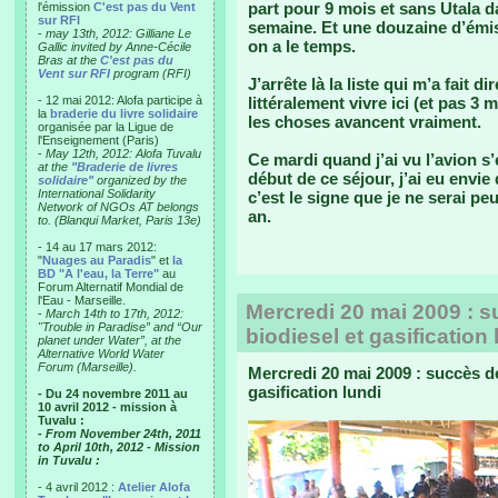
part pour 9 mois et sans Utala da
l'émission
C'est pas du Vent
sur RFI
semaine. Et une douzaine d’émiss
-
may 13th, 2012: Gilliane Le
on a le temps.
Gallic invited by Anne-Cécile
Bras at the
C'est pas du
Vent sur RFI
program (RFI)
J’arrête là la liste qui m’a fait d
- 12 mai 2012: Alofa participe à
littéralement vivre ici (et pas 3
la
braderie du livre solidaire
les choses avancent vraiment.
organisée par la Ligue de
l'Enseignement (Paris)
-
May 12th, 2012: Alofa Tuvalu
Ce mardi quand j’ai vu l’avion s’
at the
"Braderie de livres
début de ce séjour, j’ai eu envie
solidaire"
organized by the
International Solidarity
c’est le signe que je ne serai pe
Network of NGOs AT belongs
an.
to. (Blanqui Market, Paris 13e)
- 14 au 17 mars 2012:
"
Nuages au Paradis
" et
la
BD "A l'eau, la Terre"
au
Forum Alternatif Mondial de
l'Eau - Marseille.
Mercredi 20 mai 2009 : su
-
March 14th to 17th, 2012:
"Trouble in Paradise” and “Our
biodiesel et gasification 
planet under Water”, at the
Alternative World Water
Forum (Marseille).
Mercredi 20 mai 2009 : succès de 
gasification lundi
- Du 24 novembre 2011 au
10 avril 2012 - mission à
Tuvalu :
- From November 24th, 2011
to April 10th, 2012 - Mission
in Tuvalu :
- 4 avril 2012 :
Atelier Alofa