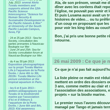
Ala, de son prénom, venait me d
July, 2013:
several Alofa
Tuvalu members and
dîner avec les coréens était repo
supports attend the 12th
l’église, ne pouvait pas venir et 
Pacific Science
Intercongress "Science for
Et puis Lusama aussi avait un 
Human Security &
histoires de video… ou tu préfèr
Sustainable Development in
d’un coup en proposant que les
the Pacific Islands & Rim"
at University of the South
pour voir les king tides au couch
Pacific Laucala Campus,
Suva, Fiji
Bon, j’ai pris une bonne petite ré
- 24 et 25 juin 2013 : Sea for
retourne.
Society, consultation des
parties prenantes à Nausicaa-
Boulogne sur Mer
/
June 24 and 25th: Sea for
Society consultation forum at
Nausicaa-Boulogne sur Mer.
26 mai 2009 : Ce que je n
- du 4 au 30 juin 2013 :
Exposition photographique
sur le projet Tuvalu Marine
Ce que je n’ai pas fait aujourd’h
Life à l'aquarium de la Porte
Dorée. /
June 4th to 30t,
2013h: Tuvalu Marine Life
La liste pleine ce matin est rédu
picture exhibition at the
mettent en ordre des dossiers o
tropical aquarium in Paris.
3 ans, comme mettre au clair et
- les 6 et 8 juin 2013 :
l’association des associations, 
ateliers pédagogiques sur
Tuvalu et la biodiversité
projets » sur la biodiv marine.
marine par l'association
d'Ici et d'Ailleurs à
Le premier nous l’avons découve
l'aquarium de la Porte
Dorée. /
June 6th and 8th,
managé par Tango et jamais te
2013: Kid awareness