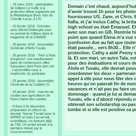
- 19 mars 2016 : participation
Demain c’est chaud, aujourd’hui
de Gilliane Le Gallic à la
d’avoir trouvé 1h pour les photo
projection-débat organisée par
la Médiathèque Boris Vian de
fournisseur US, Zane, et Chris. 
Chevilly-Larue. A 17h
fiafia, et j’ai inclus Cathy, la b
- 10 février 2016 : Entretien
high school ou était Emanuel. E
avec Michel Delberghe pour
avec son mari en GB. Rentrée hier
un portrait de Gilliane dans le
point que quand Elena m’a vue s
magazine de la CIMADE
(confusion due au fait que toute
- 30 janvier 2016 : Assemblée
était passée... vers 8h30... Elle
Générale d’Alofa Tuvalu
protection. Cathy a aidé Penny s
- 30 janvier 2016 : “Non à l’état
là. Et son mari, un autre Tala, es
d’urgence” une manifestation
pour des évaluations et cours de
dans de nombreuses villes
françaises dont Paris bien sûr
Alofa et Tuvalu, elle devrait pou
. L’assemblée nous a
coordonner les deux « partenaires
empêchés d’y participer.
appel à elle pour nous filer des 
- 23 janvier 2016 : Assemblée
heures qu’on paierait fin de moi
Générale de la Coalition 21
vacances et n’ait pas pu faire un
- 16 janvier 2016 : marche de
dommage : quand je lui ai demandé
soutien aux agriculteurs de
Tuvalu, elle a d’abord répondu o
Notre Dame des Landes
obtenait son scholarship ou pas.
- D’Aout à fin décembre :
tombe et si elle est positive ca 
préparation et clôture du
dossier “biorap Tuvalu“avec le
SPREP et Dani Ceccarrelli,
scientifique, co-auteure déjà
du TML Un projet annulé à la
dernière minute par le
Gouvernement.