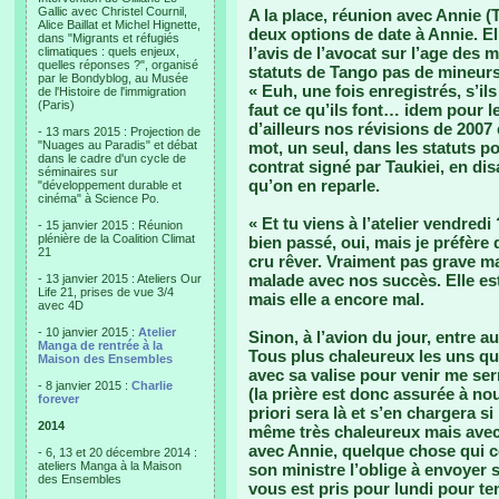
Gallic avec Christel Cournil,
A la place, réunion avec Annie (
Alice Baillat et Michel Hignette,
deux options de date à Annie. Ell
dans "Migrants et réfugiés
l’avis de l’avocat sur l’age des
climatiques : quels enjeux,
quelles réponses ?", organisé
statuts de Tango pas de mineurs
par le Bondyblog, au Musée
« Euh, une fois enregistrés, s’il
de l'Histoire de l'immigration
(Paris)
faut ce qu’ils font… idem pour le
d’ailleurs nos révisions de 2007 
- 13 mars 2015 : Projection de
"Nuages au Paradis" et débat
mot, un seul, dans les statuts po
dans le cadre d'un cycle de
contrat signé par Taukiei, en disan
séminaires sur
qu’on en reparle.
"développement durable et
cinéma" à Science Po.
« Et tu viens à l’atelier vendredi
- 15 janvier 2015 : Réunion
plénière de la Coalition Climat
bien passé, oui, mais je préfère 
21
cru rêver. Vraiment pas grave ma
malade avec nos succès. Elle es
- 13 janvier 2015 : Ateliers Our
Life 21, prises de vue 3/4
mais elle a encore mal.
avec 4D
- 10 janvier 2015 :
Atelier
Sinon, à l’avion du jour, entre au
Manga de rentrée à la
Tous plus chaleureux les uns que
Maison des Ensembles
avec sa valise pour venir me ser
- 8 janvier 2015 :
Charlie
(la prière est donc assurée à no
forever
priori sera là et s’en chargera s
2014
même très chaleureux mais avec
avec Annie, quelque chose qui co
- 6, 13 et 20 décembre 2014 :
ateliers Manga à la Maison
son ministre l’oblige à envoyer
des Ensembles
vous est pris pour lundi pour ten