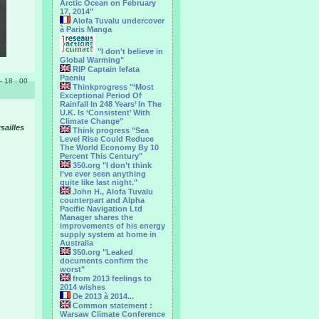
Arctic Ocean on February
17, 2014"
Alofa Tuvalu undercover
à Paris Manga
"I don't believe in
Global Warming"
RIP Captain Iefata
Paeniu
 - 18 : 00
Thinkprogress "‘Most
Exceptional Period Of
Rainfall In 248 Years’ In The
U.K. Is ‘Consistent’ With
Climate Change"
sailles
Think progress "Sea
Level Rise Could Reduce
The World Economy By 10
Percent This Century"
350.org "I don’t think
I’ve ever seen anything
quite like last night."
John H., Alofa Tuvalu
counterpart and Alpha
Pacific Navigation Ltd
Manager shares the
improvements of his energy
supply system at home in
Australia
350.org "Leaked
documents confirm the
worst"
from 2013 feelings to
2014 wishes
De 2013 à 2014...
Common statement :
Warsaw Climate Conference