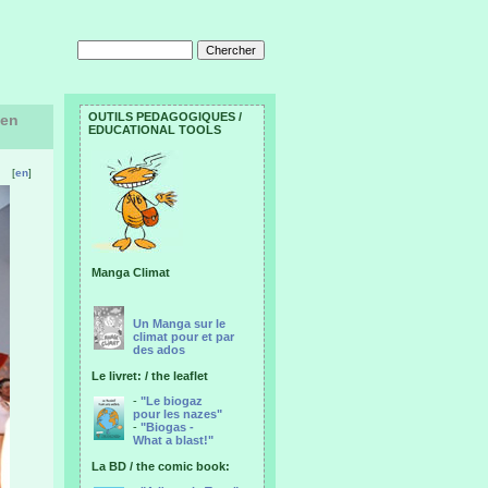
OUTILS PEDAGOGIQUES /
men
EDUCATIONAL TOOLS
[
en
]
Manga Climat
Un Manga sur le
climat pour et par
des ados
Le livret: / the leaflet
-
"Le biogaz
pour les nazes"
-
"Biogas -
What a blast!"
La BD / the comic book: