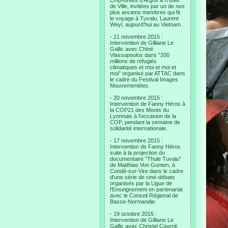
Empreintes d’Argos à l’Hotel
de Ville, invitées par un de nos
plus anciens membres qui fit
le voyage à Tuvalu, Laurent
Weyl, aujourd’hui au Vietnam.
- 21 novembre 2015 :
Intervention de Gilliane Le
Gallic avec Chloé
Vlassopoulos dans "200
millions de réfugiés
climatiques et moi et moi et
moi" organisé par ATTAC dans
le cadre du Festival Images
Mouvementées.
- 20 novembre 2015 :
Intervention de Fanny Héros à
la COP21 des Monts du
Lyonnais à l'occasion de la
COP, pendant la semaine de
solidarité internationale.
- 17 novembre 2015 :
Intervention de Fanny Héros
suite à la projection du
documentaire "Thule Tuvalu"
de Matthias Von Gunten, à
Condé-sur-Vire dans le cadre
d'une série de ciné-débats
organisés par la Ligue de
l'Enseignement en partenariat
avec le Conseil Régional de
Basse-Normandie.
- 19 octobre 2015 :
Intervention de Gilliane Le
Gallic avec Christel Cournil,