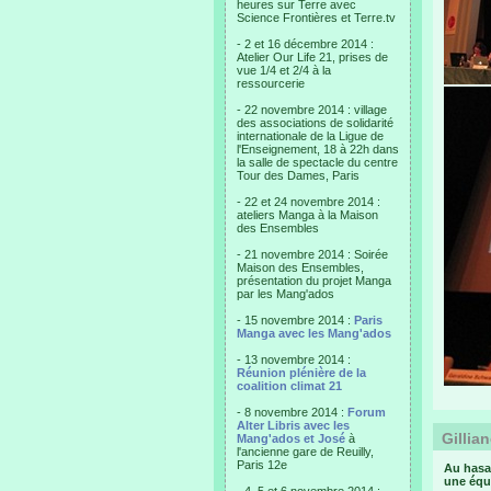
heures sur Terre avec
Science Frontières et Terre.tv
- 2 et 16 décembre 2014 :
Atelier Our Life 21, prises de
vue 1/4 et 2/4 à la
ressourcerie
- 22 novembre 2014 : village
des associations de solidarité
internationale de la Ligue de
l'Enseignement, 18 à 22h dans
la salle de spectacle du centre
Tour des Dames, Paris
- 22 et 24 novembre 2014 :
ateliers Manga à la Maison
des Ensembles
- 21 novembre 2014 : Soirée
Maison des Ensembles,
présentation du projet Manga
par les Mang'ados
- 15 novembre 2014 :
Paris
Manga avec les Mang'ados
- 13 novembre 2014 :
Réunion plénière de la
coalition climat 21
- 8 novembre 2014 :
Forum
Alter Libris avec les
Gillia
Mang'ados et José
à
l'ancienne gare de Reuilly,
Paris 12e
Au hasa
une équ