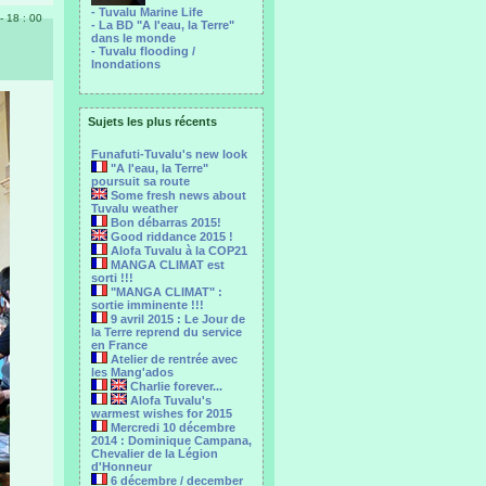
- Tuvalu Marine Life
 - 18 : 00
- La BD "A l'eau, la Terre"
dans le monde
- Tuvalu flooding /
Inondations
Sujets les plus récents
Funafuti-Tuvalu's new look
"A l'eau, la Terre"
poursuit sa route
Some fresh news about
Tuvalu weather
Bon débarras 2015!
Good riddance 2015 !
Alofa Tuvalu à la COP21
MANGA CLIMAT est
sorti !!!
"MANGA CLIMAT" :
sortie imminente !!!
9 avril 2015 : Le Jour de
la Terre reprend du service
en France
Atelier de rentrée avec
les Mang'ados
Charlie forever...
Alofa Tuvalu's
warmest wishes for 2015
Mercredi 10 décembre
2014 : Dominique Campana,
Chevalier de la Légion
d'Honneur
6 décembre / december