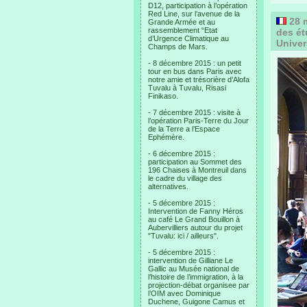
D12, participation à l’opération
Red Line, sur l’avenue de la
28 m
Grande Armée et au
rassemblement “Etat
des ét
d’Urgence Climatique au
Univer
Champs de Mars.
- 8 décembre 2015 : un petit
tour en bus dans Paris avec
notre amie et trésorière d’Alofa
Tuvalu à Tuvalu, Risasi
Finikaso.
- 7 décembre 2015 : visite à
l’opération Paris-Terre du Jour
de la Terre a l’Espace
Ephémère.
- 6 décembre 2015 :
participation au Sommet des
196 Chaises à Montreuil dans
le cadre du village des
alternatives.
- 5 décembre 2015 :
Intervention de Fanny Héros
au café Le Grand Bouillon à
Aubervilliers autour du projet
"Tuvalu: ici / ailleurs".
- 5 décembre 2015 :
intervention de Gilliane Le
Gallic au Musée national de
l’histoire de l’immigration, à la
projection-débat organisee par
l’OIM avec Dominique
Duchene, Guigone Camus et