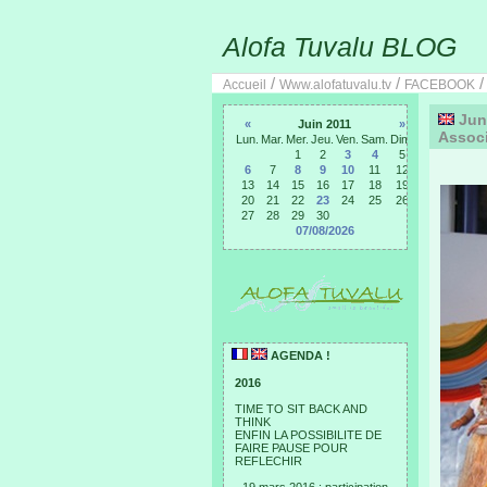
Alofa Tuvalu BLOG
/
/
Accueil
Www.alofatuvalu.tv
FACEBOOK
June
«
Juin 2011
»
Associ
Lun.
Mar.
Mer.
Jeu.
Ven.
Sam.
Dim.
1
2
3
4
5
6
7
8
9
10
11
12
13
14
15
16
17
18
19
20
21
22
23
24
25
26
27
28
29
30
07/08/2026
AGENDA !
2016
TIME TO SIT BACK AND
THINK
ENFIN LA POSSIBILITE DE
FAIRE PAUSE POUR
REFLECHIR