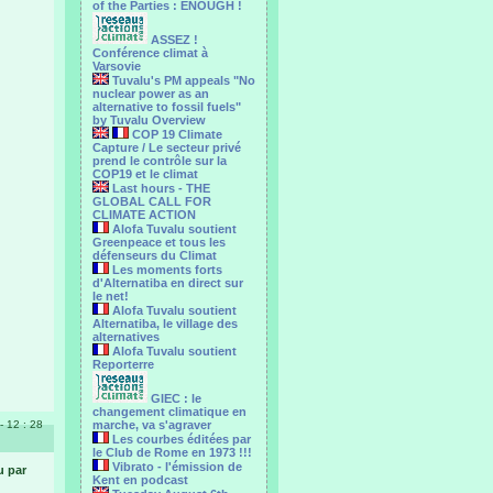
of the Parties : ENOUGH !
ASSEZ !
Conférence climat à
Varsovie
Tuvalu's PM appeals "No
nuclear power as an
alternative to fossil fuels"
by Tuvalu Overview
COP 19 Climate
Capture / Le secteur privé
prend le contrôle sur la
COP19 et le climat
Last hours - THE
GLOBAL CALL FOR
CLIMATE ACTION
Alofa Tuvalu soutient
Greenpeace et tous les
défenseurs du Climat
Les moments forts
d'Alternatiba en direct sur
le net!
Alofa Tuvalu soutient
Alternatiba, le village des
alternatives
Alofa Tuvalu soutient
Reporterre
GIEC : le
changement climatique en
 - 12 : 28
marche, va s'agraver
Les courbes éditées par
le Club de Rome en 1973 !!!
Vibrato - l'émission de
u par
Kent en podcast