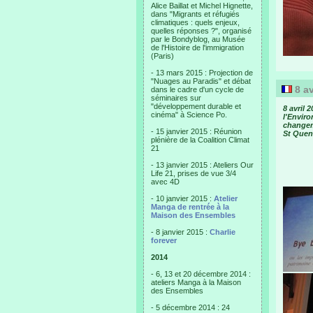
Alice Baillat et Michel Hignette,
dans "Migrants et réfugiés
climatiques : quels enjeux,
quelles réponses ?", organisé
par le Bondyblog, au Musée
de l'Histoire de l'immigration
(Paris)
- 13 mars 2015 : Projection de
"Nuages au Paradis" et débat
8 av
dans le cadre d'un cycle de
séminaires sur
"développement durable et
8 avril 
cinéma" à Science Po.
l'Enviro
changeme
- 15 janvier 2015 : Réunion
St Quent
plénière de la Coalition Climat
21
- 13 janvier 2015 : Ateliers Our
Life 21, prises de vue 3/4
avec 4D
- 10 janvier 2015 :
Atelier
Manga de rentrée à la
Maison des Ensembles
- 8 janvier 2015 :
Charlie
forever
2014
- 6, 13 et 20 décembre 2014 :
ateliers Manga à la Maison
des Ensembles
- 5 décembre 2014 : 24