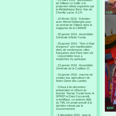
- 19 mars 2016 : participation
de Gilliane Le Gallic à la
projection-débat organisée par
la Médiathèque Boris Vian de
Chevilly-Larue. A 17h
- 10 février 2016 : Entretien
avec Michel Delberghe pour
un portrait de Gilliane dans le
magazine de la CIMADE
- 30 janvier 2016 : Assemblée
Générale d’Alofa Tuvalu
- 30 janvier 2016 : “Non à l’état
d’urgence” une manifestation
dans de nombreuses villes
françaises dont Paris bien sûr
. L’assemblée nous a
empêchés d’y participer.
- 23 janvier 2016 : Assemblée
Générale de la Coalition 21
- 16 janvier 2016 : marche de
soutien aux agriculteurs de
Notre Dame des Landes
- D’Aout à fin décembre :
préparation et clôture du
dossier “biorap Tuvalu“avec le
SPREP et Dani Ceccarrelli,
scientifique, co-auteure déjà
du TML Un projet annulé à la
dernière minute par le
Gouvernement.
- 9 décembre 2015 : pour le