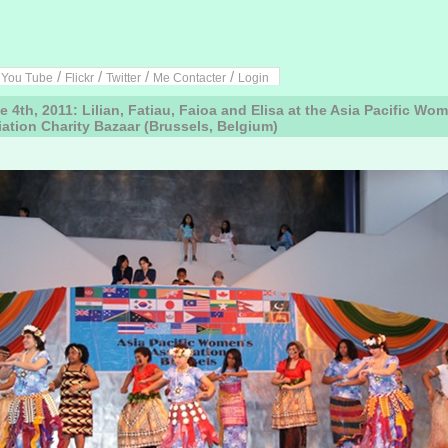
/
/
/
/
/
You Tube
Flickr
Twitter
Me Contacter
Login
 4th, 2011: Lilian, Fatiau, Faioa and Elisa at the Asia Pacific Wo
ation Charity Bazaar (Brussels, Belgium)