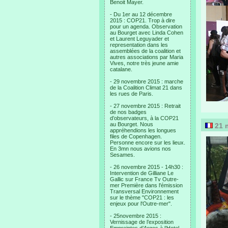
Benoit Mayer.
- Du 1er au 12 décembre
2015 : COP21. Trop à dire
pour un agenda. Observation
au Bourget avec Linda Cohen
et Laurent Leguyader et
representation dans les
assemblées de la coalition et
autres associations par Maria
Vives, notre très jeune amie
catalane.
- 29 novembre 2015 : marche
de la Coalition Climat 21 dans
les rues de Paris.
- 27 novembre 2015 : Retrait
de nos badges
d’observateurs, à la COP21
au Bourget. Nous
21 m
appréhendions les longues
files de Copenhagen.
Personne encore sur les lieux.
En 3mn nous avions nos
Sesames.
- 26 novembre 2015 - 14h30 :
Intervention de Gilliane Le
Gallic sur France Tv Outre-
mer Première dans l'émission
Transversal Environnement
sur le thème "COP21 : les
enjeux pour l'Outre-mer".
- 25novembre 2015 :
Vernissage de l’exposition