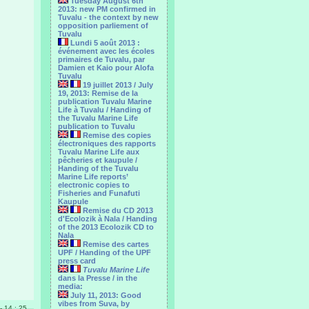
Tuesday August 6th
2013: new PM confirmed in
Tuvalu - the context by new
opposition parliement of
Tuvalu
Lundi 5 août 2013 :
événement avec les écoles
primaires de Tuvalu, par
Damien et Kaio pour Alofa
Tuvalu
19 juillet 2013 / July
19, 2013: Remise de la
publication Tuvalu Marine
Life à Tuvalu / Handing of
the Tuvalu Marine Life
publication to Tuvalu
Remise des copies
électroniques des rapports
Tuvalu Marine Life aux
pêcheries et kaupule /
Handing of the Tuvalu
Marine Life reports’
electronic copies to
Fisheries and Funafuti
Kaupule
Remise du CD 2013
d'Ecolozik à Nala / Handing
of the 2013 Ecolozik CD to
Nala
Remise des cartes
UPF / Handing of the UPF
press card
Tuvalu Marine Life
dans la Presse / in the
media:
July 11, 2013: Good
vibes from Suva, by
 - 14 : 25