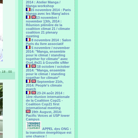
2014 : Atelier Manga /
Manga workshop
15 novembre 2014 : Paris
Manga avec les Mang'ados
13 novembre /
november 13th, 2014 :
Réunion plénière de la
coalition climat 21 / climate
coalition 21 plenary
meeting
8 novembre 2014 : Salon
Paris du livre associatif
5 novembre / november
2014: "Manga, ensemble
pour le climat / standing
together for climate" avec
OurLife21 à Gouville s/Mer
18 octobre / october
2014: "Manga, ensemble
 - 18 : 00
pour le ‎climat / standing
together for climate"
September 21th,
2014: People's climate
march
23-24 août 2014 :
1ère réunion internationale
de la Coalition Cop21 -
Coalition Cop21 first
international meeting
19th August, 2014:
Pacific Voices at USP lower
Campus
APPEL des ONG :
la transition énergétique est
une chance !