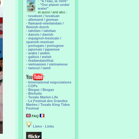
-
"A l'eau, la Terre"
-
"Our planet under
water"
et aussi / and also :
-
tuvaluen / tuvaluan
-
allemand / german
-
flamand-néerlandais /
flemish-dutch
-
tahitien / tahitian
-
danois / danish
-
espagnol-mexicain /
spanish-mexican
-
portugais / portugese
-
japonais / japanese
-
arabe / arabic
-
gallois / welsh
-
thaïlandais/thaï
-
vietnamien / vietnamese
-
tamoul / tamil
-
International negociations
- COPs
-
Biogaz / Biogas
-
Biofuels
-
Tuvalu Marine Life
-
Le Festival des Grandes
Marées / Tuvalu King Tides
Festival
FAQ
Liens - Links