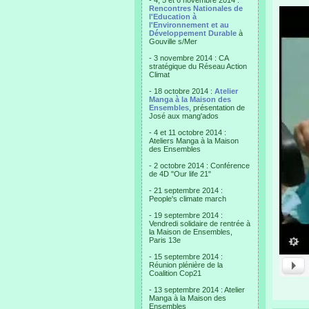
- 4, 5 et 6 novembre 2014 :
Rencontres Nationales de
l'Education à
l'Environnement et au
Développement Durable
à
Gouville s/Mer
- 3 novembre 2014 : CA
stratégique du Réseau Action
Climat
- 18 octobre 2014 :
Atelier
Manga à la Maison des
Ensembles
, présentation de
José aux mang'ados
- 4 et 11 octobre 2014 :
Ateliers Manga à la Maison
des Ensembles
- 2 octobre 2014 : Conférence
de 4D "Our life 21"
- 21 septembre 2014 :
People's climate march
- 19 septembre 2014 :
Vendredi solidaire de rentrée à
la Maison de Ensembles,
Paris 13e
- 15 septembre 2014 :
Réunion plénière de la
Coalition Cop21
- 13 septembre 2014 : Atelier
Manga à la Maison des
Ensembles