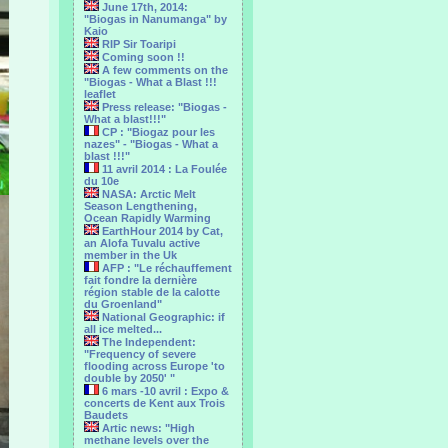
June 17th, 2014:
"Biogas in Nanumanga" by
Kaio
RIP Sir Toaripi
Coming soon !!
A few comments on the
"Biogas - What a Blast !!!
leaflet
Press release: "Biogas -
What a blast!!!"
CP : "Biogaz pour les
nazes" - "Biogas - What a
blast !!!"
11 avril 2014 : La Foulée
du 10e
NASA: Arctic Melt
Season Lengthening,
Ocean Rapidly Warming
EarthHour 2014 by Cat,
an Alofa Tuvalu active
member in the Uk
AFP : "Le réchauffement
fait fondre la dernière
région stable de la calotte
du Groenland"
National Geographic: if
all ice melted...
The Independent:
"Frequency of severe
flooding across Europe 'to
double by 2050' "
6 mars -10 avril : Expo &
concerts de Kent aux Trois
Baudets
Artic news: "High
methane levels over the