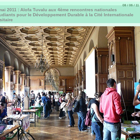
08 / 06 / 11
ai 2011 : Alofa Tuvalu aux 4ème rencontres nationales
udiants pour le Développement Durable à la Cité Internationale
sitaire