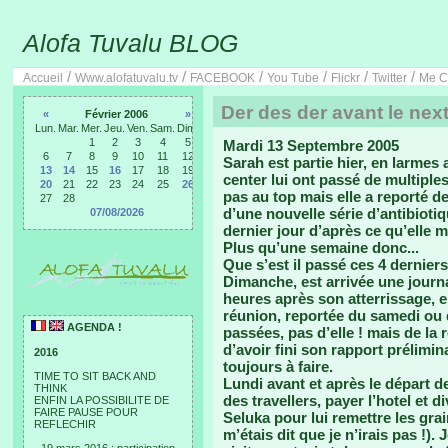
Alofa Tuvalu BLOG
/
/
/
/
/
/
Accueil
Www.alofatuvalu.tv
FACEBOOK
You Tube
Flickr
Twitter
Me C
Der des der avant le next
«
Février 2006
»
Lun.
Mar.
Mer.
Jeu.
Ven.
Sam.
Dim.
1
2
3
4
5
Mardi 13 Septembre 2005
6
7
8
9
10
11
12
Sarah est partie hier, en larmes
13
14
15
16
17
18
19
center lui ont passé de multiples
20
21
22
23
24
25
26
pas au top mais elle a reporté de 
27
28
d’une nouvelle série d’antibioti
07/08/2026
dernier jour d’après ce qu’elle m’
Plus qu’une semaine donc...
Que s’est il passé ces 4 dernier
Dimanche, est arrivée une journ
heures après son atterrissage, e
réunion, reportée du samedi ou 
AGENDA !
passées, pas d’elle ! mais de la 
d’avoir fini son rapport prélimin
2016
toujours à faire.
TIME TO SIT BACK AND
Lundi avant et après le départ d
THINK
des travellers, payer l’hotel et 
ENFIN LA POSSIBILITE DE
FAIRE PAUSE POUR
Seluka pour lui remettre les grai
REFLECHIR
m’étais dit que je n’irais pas !). 