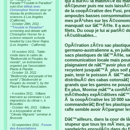
qui a durÃ© la matinÃ©e du ma
Paradis"/"Trouble in Paradise"
dÃ©jeuner puis me suis laissÃ©
suivi d'un
débat avec
Christopher Horner
pour un
de la coopÃ©rative des Fusi, pre
réseau de professeurs de
ampoules basses consommation 
sciences à Los Angeles
mes prÃªches sur les Ã©conom
(Californie).
-
October 28th, 2011 :
manquait sur lâ€™Ã®le. Il a au
"
"Trouble in Paradise"
filets. Du coup je lui ai parlÃ©
screening and debate with
Christopher Horner for a
rÃ©utilisables...
science network schools
headed by Lisa Niver Rajna.
OpÃ©ration zÃ©ro sac plastique
(Los Angeles - California).
germano-australienne a, en juil
- 19 octobre 2011 : Table-
sacs plastiques de lâ€™Ã®le, sa
ronde dans le cadre de
"Biodiversité et Peuples du
communication locale mais pour
monde", un événement
plaignaient de nâ€™avoir plus de
organisé par l'association
Plante & Planète.
recyclent jusquâ€™Ã plus soif 
-
October 19, 2011 :
pain, tenir le poisson Ã lâ€™ab
"Biodiversity and people of the
distribuÃ© des cabas cotonsâ€¦ 
world" ("Biodiversité et
Peuples du monde"), by the
grands que les gamins ne pouvai
Plant & Planet Association.
En plus, Monise mâ€™a confiÃ©
- 4 octobre 2011 : Gilliane
mÃ©thodes expÃ©ditives nâ€™av
intervient au séminaire « Les
Ã la coopÃ©rative les 10 000 sac
migrant(e)s du climat », à
commanderâ€¦ Bref les plastiqu
Bruxelles
-
October 4th, 2011 : Gilliane
rafle semble avoir Ã©pargner le
is a keyspeaker at the
"Climate Migrants" seminar in
Brussels
Dâ€™ailleurs, dans la cour de 
stupeur que tous les mÃ´mes, po
- 10 septembre 2011 :
Forum
des Associations
sandwichs enroulÃ©s dans du fi