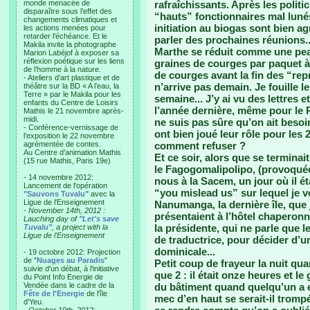
monde menacée de
rafraîchissants. Après les polit
disparaître sous l’effet des
“hauts” fonctionnaires mal lunés
changements climatiques et
initiation au biogas sont bien a
les actions menées pour
retarder l’échéance. Et le
parler des prochaines réunions.
Makila invite la photographe
Marthe se réduit comme une pea
Marion Labéjof à exposer sa
réflexion poétique sur les liens
graines de courges par paquet à 4
de l’homme à la nature.
de courges avant la fin des “rep
- Ateliers d’art plastique et de
n’arrive pas demain. Je fouille 
théâtre sur la BD « A l’eau, la
Terre » par le Makila pour les
semaine... J’y ai vu des lettres 
enfants du Centre de Loisirs
l’année dernière, même pour le Pr
Mathis le 21 novembre après-
midi.
ne suis pas sûre qu’on ait besoin
- Conférence-vernissage de
ont bien joué leur rôle pour les
l’exposition le 22 novembre
agrémentée de contes.
comment refuser ?
Au Centre d’animation Mathis
Et ce soir, alors que se terminai
(15 rue Mathis, Paris 19e)
le Fagogomalipolipo, (provoquée
- 14 novembre 2012:
nous à la Sacem, un jour où il ét
Lancement de l'opération
“you mislead us” sur lequel je vo
"Sauvons Tuvalu"
avec la
Ligue de l'Enseignement
Nanumanga, la dernière île, que j
- November 14th, 2012 :
présentaient à l’hôtel chaperonn
Lauching day of
"Let's save
la présidente, qui ne parle que l
Tuvalu"
, a project with la
Ligue de l'Enseignement
de traductrice, pour décider d’u
dominicale...
- 19 octobre 2012: Projection
de "
Nuages au Paradis
"
Petit coup de frayeur la nuit q
suivie d'un débat, à l'initiative
que 2 : il était onze heures et le
du Point Info Energie de
Vendée dans le cadre de la
du bâtiment quand quelqu’un a e
Fête de l'Energie
de l'île
mec d’en haut se serait-il tromp
d'Yeu.