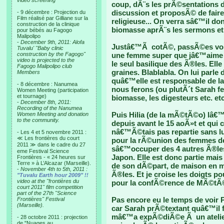
video screening
coup, dÃ¨s les prÃ©sentations de
discussion et proposÃ© de fai
- 9 décembre : Projection du
Film réalisé par Gilliane sur la
religieuse... On verra sâ€™il don
construction de la clinique
biomasse aprÃ¨s les sermons et 
pour bébés au Fagogo
Malipolipo
-
December 9th, 2011: Alofa
Justâ€™Ã cotÃ©, passÃ©es voir
Tuvalu' "Baby clinic
construction by the Fagogo"
une femme super que jâ€™aime b
video is projected to the
le seul basilique des Ã®les. Ell
Fagogo Malipolipo club
graines. Blablabla. On lui parle
Members
quâ€™elle est responsable de l
- 8 décembre : Nanumea
nous ferons (ou plutÃ´t Sarah fe
Women Meeting (participation
et tournage)
biomasse, les digesteurs etc. etc
-
December 8th, 2011:
Recording of the Nanumea
Puis Hilia (de la mÃ©tÃ©o) lâ€
Women Meeting and donation
to the community.
depuis avant le 15 aoÃ»t et qu
nâ€™Ã©tais pas repartie sans lui
- Les 4 et 5 novembre 2011 :
≪ Les frontières du court
pour la rÃ©union des femmes d
2011 ≫ dans le cadre du 27
sâ€™occuper des 4 autres Ã®les
eme Festival Science
Japon. Elle est donc partie mais
Frontières - « 24 heures sur
Terre » à L’Alcazar (Marseille).
de son dÃ©part, de maison en m
-
November 4th to 5th, 2011 :
Ã®les. Et je croise les doigts p
"Tuvalu Earth hour 2009" !!
video at the "frontières du
pour la confÃ©rence de MÃ©tÃ
court 2011" film competition
part of the 27th "Science
Pas encore eu le temps de voir 
Frontières" Festival
(Marseille).
car Sarah prÃ©textant quâ€™il f
mâ€™a expÃ©diÃ©e Ã un atelier s
- 28 octobre 2011 : projection
de "Nuages au