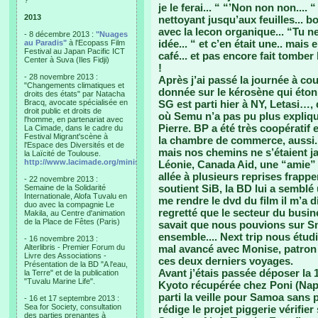
?"
je le ferai... “ “’Non non non...
2013
nettoyant jusqu’aux feuilles... bo
avec la lecon organique... “Tu n
- 8 décembre 2013 :
"Nuages
idée... “ et c’en était une.. mais
au Paradis"
à l'Ecopass Film
Festival au Japan Pacific ICT
café... et pas encore fait tomber 
Center à Suva (Iles Fidji)
!
- 28 novembre 2013 :
Après j’ai passé la journée à cour
"Changements climatiques et
donnée sur le kérosène qui étonn
droits des états" par Natacha
Bracq, avocate spécialisée en
SG est parti hier à NY, Letasi…, 
droit public et droits de
où Semu n’a pas pu plus explique
l'homme, en partenariat avec
Pierre. BP a été très coopératif 
La Cimade, dans le cadre du
Festival Migrant'scène à
la chambre de commerce, aussi. 
l'Espace des Diversités et de
mais nos chemins ne s’étaient j
la Laïcité de Toulouse.
http://www.lacimade.org/minisites/migrantscene
Léonie, Canada Aid, une “amie” d
allée à plusieurs reprises frapper 
- 22 novembre 2013 :
soutient SiB, la BD lui a semblé
Semaine de la Solidarité
Internationale, Alofa Tuvalu en
me rendre le dvd du film il m’a d
duo avec la compagnie Le
regretté que le secteur du busine
Makila, au Centre d'animation
de la Place de Fêtes (Paris)
savait que nous pouvions sur Sma
ensemble.... Next trip nous étud
- 16 novembre 2013 :
Alterlibris - Premier Forum du
mal avancé avec Monise, patron d
Livre des Associations -
ces deux derniers voyages.
Présentation de la BD "A l'eau,
Avant j’étais passée déposer la
la Terre" et de la publication
"Tuvalu Marine Life".
Kyoto récupérée chez Poni (Napa
parti la veille pour Samoa sans 
- 16 et 17 septembre 2013 :
Sea for Society, consultation
rédige le projet piggerie vérifie
des parties prenantes à