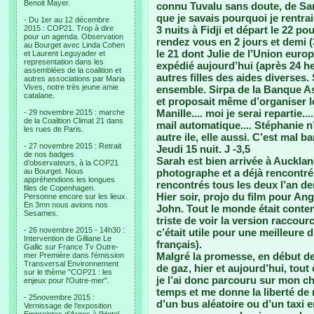
Benoit Mayer.
connu Tuvalu sans doute, de Sam’
que je savais pourquoi je rentrai
- Du 1er au 12 décembre
2015 : COP21. Trop à dire
3 nuits à Fidji et départ le 22 po
pour un agenda. Observation
rendez vous en 2 jours et demi 
au Bourget avec Linda Cohen
le 21 dont Julie de l’Union euro
et Laurent Leguyader et
representation dans les
expédié aujourd’hui (après 24 h
assemblées de la coalition et
autres filles des aides diverses
autres associations par Maria
Vives, notre très jeune amie
ensemble. Sirpa de la Banque A
catalane.
et proposait même d’organiser le
Manille.... moi je serai repartie.
- 29 novembre 2015 : marche
de la Coalition Climat 21 dans
mail automatique.... Stéphanie n
les rues de Paris.
autre ile, elle aussi. C’est mal b
- 27 novembre 2015 : Retrait
Jeudi 15 nuit. J -3,5
de nos badges
Sarah est bien arrivée à Aucklan
d’observateurs, à la COP21
au Bourget. Nous
photographe et a déjà rencontr
appréhendions les longues
rencontrés tous les deux l’an der
files de Copenhagen.
Hier soir, projo du film pour An
Personne encore sur les lieux.
En 3mn nous avions nos
John. Tout le monde était conten
Sesames.
triste de voir la version raccou
- 26 novembre 2015 - 14h30 :
c’était utile pour une meilleure 
Intervention de Gilliane Le
français).
Gallic sur France Tv Outre-
Malgré la promesse, en début de
mer Première dans l'émission
Transversal Environnement
de gaz, hier et aujourd’hui, tout 
sur le thème "COP21 : les
je l’ai donc parcouru sur mon ch
enjeux pour l'Outre-mer".
temps et me donne la liberté de
- 25novembre 2015 :
d’un bus aléatoire ou d’un taxi e
Vernissage de l’exposition