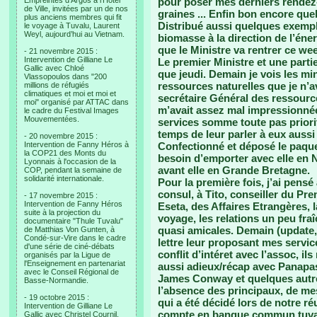
Empreintes d’Argos à l’Hotel
pour poser mes derniers rendez
de Ville, invitées par un de nos
graines ... Enfin bon encore quel
plus anciens membres qui fit
Distribué aussi quelques exempla
le voyage à Tuvalu, Laurent
Weyl, aujourd’hui au Vietnam.
biomasse à la direction de l’éne
que le Ministre va rentrer ce we
- 21 novembre 2015 :
Intervention de Gilliane Le
Le premier Ministre et une part
Gallic avec Chloé
que jeudi. Demain je vois les min
Vlassopoulos dans "200
ressources naturelles que je n’a
millions de réfugiés
climatiques et moi et moi et
secrétaire Général des ressource
moi" organisé par ATTAC dans
m’avait assez mal impressionnée 
le cadre du Festival Images
Mouvementées.
services somme toute pas priorit
temps de leur parler à eux aussi
- 20 novembre 2015 :
Intervention de Fanny Héros à
Confectionné et déposé le paque
la COP21 des Monts du
besoin d’emporter avec elle en No
Lyonnais à l'occasion de la
avant elle en Grande Bretagne.
COP, pendant la semaine de
solidarité internationale.
Pour la première fois, j’ai pensé
consul, à Tito, conseiller du Pre
- 17 novembre 2015 :
Intervention de Fanny Héros
Eseta, des Affaires Etrangères, la
suite à la projection du
voyage, les relations un peu fraî
documentaire "Thule Tuvalu"
quasi amicales. Demain (update, l
de Matthias Von Gunten, à
Condé-sur-Vire dans le cadre
lettre leur proposant mes servic
d'une série de ciné-débats
conflit d’intéret avec l’assoc, i
organisés par la Ligue de
l'Enseignement en partenariat
aussi adieux/récap avec Panapa
avec le Conseil Régional de
James Conway et quelques autre
Basse-Normandie.
l’absence des principaux, de mes
- 19 octobre 2015 :
qui a été décidé lors de notre réu
Intervention de Gilliane Le
compte en banque commun tuvalu
Gallic avec Christel Cournil,