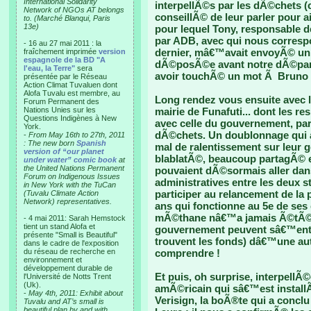
International Solidarity
interpellÃ©s par les dÃ©chets
Network of NGOs AT belongs
conseillÃ© de leur parler pour 
to. (Marché Blanqui, Paris
13e)
pour lequel Tony, responsable 
par ADB, avec qui nous corresp
- 16 au 27 mai 2011 : la
dernier, mâ€™avait envoyÃ© un
fraîchement imprimée
version
espagnole de la BD "A
dÃ©posÃ©e avant notre dÃ©part
l'eau, la Terre"
sera
avoir touchÃ© un mot Ã Bruno 
présentée par le Réseau
Action Climat Tuvaluen dont
Alofa Tuvalu est membre, au
Long rendez vous ensuite avec l
Forum Permanent des
Nations Unies sur les
mairie de Funafuti... dont les r
Questions Indigènes à New
avec celle du gouvernement, par
York.
dÃ©chets. Un doublonnage qui 
-
From May 16th to 27th, 2011
: The new born
Spanish
mal de ralentissement sur leur 
version of “our planet
blablatÃ©, beaucoup partagÃ© e
under water” comic book
at
the United Nations Permanent
pouvaient dÃ©sormais aller dans
Forum on Indigenous Issues
administratives entre les deux s
in New York with the TuCan
participer au relancement de la 
(Tuvalu Climate Action
Network) representatives.
ans qui fonctionne au 5e de ses 
mÃ©thane nâ€™a jamais Ã©tÃ© r
- 4 mai 2011: Sarah Hemstock
tient un stand Alofa et
gouvernement peuvent sâ€™ente
présente "Small is Beautiful"
trouvent les fonds) dâ€™une autr
dans le cadre de l'exposition
du réseau de recherche en
comprendre !
environnement et
développement durable de
Et puis, oh surprise, interpell
l'Université de Notts Trent
(Uk).
amÃ©ricain qui sâ€™est installÃ
-
May 4th, 2011: Exhibit about
Verisign, la boÃ®te qui a conclu 
Tuvalu and AT’s small is
beautiful plan by and with