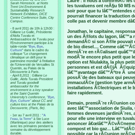
Laure : il nous a confirmÃ© les 
Sarah Hemstock. at Notts
les tuvaluens ont reÃ§u 50 M$ n
Trent Uni Environment &
soir pour que tu lâ€™entendes de
Sustainability Research
Network Exhibition, DICE
pourrait financer la traduction 
Centre Conference Suite, City
colle pas et devenir membre dâ€™
Campus.
- 8 avril 2011 de 10h à 12h30 :
Jonathan, le capitaine, respon
Gilliane Le Gallic, Présidente
d'Alofa Tuvalu et
un des Ã®lots du lagon, lâ€™a r
Ambassadrice de Tuvalu pour
demandÃ© si son Ã®le pouvait de
l'Environnement participe à la
de bio diesel.... Comme câ€™Ã©t
table-ronde "
Bye, Bye,
Culture
" dans le cadre du
derniÃ¨re en rÃ©alisant quâ€™il
colloque "Le changement
modÃ¨le encore plus petit que l
climatique un défi pour le
patrimoine mondial" à l'initiative
option est Niulakita, la plus pet
de l'Université de Versailles St
personnes et est dÃ©jÃ Ã©quip
Quentin, au Palais de la
lâ€™avantage dâ€™Ãªtre Ã une 
Découverte à Paris.
-
April 8,2011 : Gilliane Le
possÃ¨de des bateaux qui peuven
Gallic, Alofa Tuvalu President
immaculÃ©e (gestion type armÃ©e
and Tuvalu goodwill
ambassador for the
installations Ã©lectriques et le
environment is a key speaker
faire rapidement.
at the Saint Quentin
University’s conference, "
Bye,
Bye, Culture
" about CC and
Demain, premiÃ¨re rÃ©union com
culture loss at the Palais de la
avec lâ€™association de Siuila, 
Decouverte, (Paris, 8e).
femmes devenues jardiniÃ¨res, 
- 1er au 7 avril 2011 :
"A
pour elle une interview en tuval
l'eau, la Terre"
à Ste Luce
(Martinique) pour des ateliers
annoncer â€œlâ€™Ã©vÃ©nementâ
avec les primaires pendant la
compost et bio gaz... Lâ€™idÃ©
semaine du développement
possible car la rÃ©union prÃ©
durable.