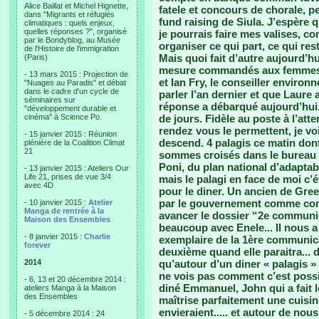
Alice Baillat et Michel Hignette,
fatele et concours de chorale, p
dans "Migrants et réfugiés
fund raising de Siula. J’espère 
climatiques : quels enjeux,
quelles réponses ?", organisé
je pourrais faire mes valises, c
par le Bondyblog, au Musée
organiser ce qui part, ce qui re
de l'Histoire de l'immigration
Mais quoi fait d’autre aujourd’hu
(Paris)
mesure commandés aux femmes du
- 13 mars 2015 : Projection de
et Ian Fry, le conseiller envir
"Nuages au Paradis" et débat
dans le cadre d'un cycle de
parler l’an dernier et que Laure 
séminaires sur
réponse a débarqué aujourd’hui.
"développement durable et
cinéma" à Science Po.
de jours. Fidèle au poste à l’at
rendez vous le permettent, je voi
- 15 janvier 2015 : Réunion
descend. 4 palagis ce matin dont
plénière de la Coalition Climat
21
sommes croisés dans le bureau de
Poni, du plan national d’adaptabil
- 13 janvier 2015 : Ateliers Our
Life 21, prises de vue 3/4
mais le palagi en face de moi c’
avec 4D
pour le diner. Un ancien de Gree
par le gouvernement comme consu
- 10 janvier 2015 :
Atelier
Manga de rentrée à la
avancer le dossier “2e communic
Maison des Ensembles
beaucoup avec Enele... Il nous a
- 8 janvier 2015 :
Charlie
exemplaire de la 1ère communicat
forever
deuxième quand elle paraitra... 
2014
qu’autour d’un diner « palagis »
ne vois pas comment c’est poss
- 6, 13 et 20 décembre 2014 :
diné Emmanuel, John qui a fait l
ateliers Manga à la Maison
des Ensembles
maîtrise parfaitement une cuisi
envieraient..... et autour de nou
- 5 décembre 2014 : 24