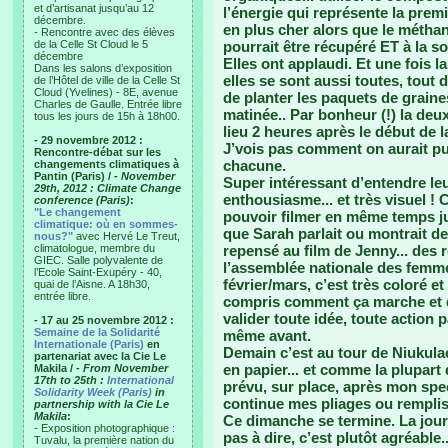
et d’artisanat jusqu’au 12
l’énergie qui représente la prem
décembre.
en plus cher alors que le métha
- Rencontre avec des élèves
de la Celle St Cloud le 5
pourrait être récupéré ET à la so
décembre
Elles ont applaudi. Et une fois l
Dans les salons d’exposition
elles se sont aussi toutes, tout 
de l’Hôtel de ville de la Celle St
Cloud (Yvelines) - 8E, avenue
de planter les paquets de graines
Charles de Gaulle. Entrée libre
matinée.. Par bonheur (!) la deu
tous les jours de 15h à 18h00.
lieu 2 heures après le début de l
- 29 novembre 2012 :
J’vois pas comment on aurait pu 
Rencontre-débat sur les
chacune.
changements climatiques à
Pantin (Paris) /
- November
Super intéressant d’entendre leu
29th, 2012 : Climate Change
enthousiasme... et très visuel !
conference (Paris)
:
"Le changement
pouvoir filmer en même temps j
climatique: où en sommes-
que Sarah parlait ou montrait des
nous?"
avec Hervé Le Treut,
climatologue, membre du
repensé au film de Jenny... des
GIEC. Salle polyvalente de
l’assemblée nationale des femme
l’Ecole Saint-Exupéry - 40,
février/mars, c’est très coloré e
quai de l’Aisne. A 18h30,
entrée libre.
compris comment ça marche et qu
valider toute idée, toute action p
- 17 au 25 novembre 2012 :
Semaine de la Solidarité
même avant.
Internationale (Paris)
en
Demain c’est au tour de Niukulael
partenariat avec la Cie Le
en papier... et comme la plupar
Makila /
- From November
17th to 25th :
International
prévu, sur place, après mon spe
Solidarity Week (Paris)
in
continue mes pliages ou remplis
partnership with la Cie Le
Makila
:
Ce dimanche se termine. La jour
- Exposition photographique :
pas à dire, c’est plutôt agréable.
Tuvalu, la première nation du