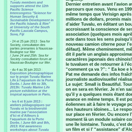
Tuvalu members and
Dernier entretien avant l’avion 
supports attend the 12th
parcours que nous. Venu en 1999,
Pacific Science
Intercongress "Science for
même temps que Verisign après q
Human Security &
millions de dollars, promis mais
Sustainable Development in
d’aider Tuvalu, en éditant un bo
the Pacific Islands & Rim"
at University of the South
accroissant la conscience de se
Pacific Laucala Campus,
association (quelques mois après
Suva, Fiji
acte dans tous les sens puisqu’il
- 24 et 25 juin 2013 : Sea for
nouveau camion citerne pour l’e
Society, consultation des
parties prenantes à Nausicaa-
défaut). Même cheminement, mê
Boulogne sur Mer
dit il parle un anglais approximat
/
June 24 and 25th: Sea for
caractères japonais des chinois!
Society consultation forum at
Nausicaa-Boulogne sur Mer.
le tuvaluen et de retourner à l’éc
“comment ça va ?”: “ Ea koe e le
- du 4 au 30 juin 2013 :
Exposition photographique
Pat me demande des infos fraîch
sur le projet Tuvalu Marine
journaliste audiovisuelle/ réalisa
Life à l'aquarium de la Porte
Le sujet: Small is Beautiful. Tou
Dorée. /
June 4th to 30t,
2013h: Tuvalu Marine Life
on en sera en février. Je n’en 
picture exhibition at the
qu’il y a quelques mois étant don
tropical aquarium in Paris.
avance en même temps. Il est pos
- les 6 et 8 juin 2013 :
éoliennes ait à faire le voyage 
ateliers pédagogiques sur
Tuvalu et la biodiversité
des hauteurs idoines... Le respo
marine par l'association
sur place en février. Ou encore
d'Ici et d'Ailleurs à
moment là un module solaire com
l'aquarium de la Porte
Dorée. /
June 6th and 8th,
une île lointaine. Tuvalu, c’est 
2013: Kid awareness
un film et si l’ “assistance” d’A
workshops about Tuvalu