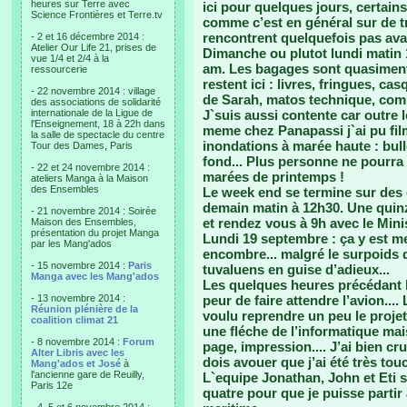
heures sur Terre avec
ici pour quelques jours, certains
Science Frontières et Terre.tv
comme c’est en général sur de tr
rencontrent quelquefois pas ava
- 2 et 16 décembre 2014 :
Atelier Our Life 21, prises de
Dimanche ou plutot lundi matin 19 
vue 1/4 et 2/4 à la
am. Les bagages sont quasiment
ressourcerie
restent ici : livres, fringues, c
- 22 novembre 2014 : village
de Sarah, matos technique, co
des associations de solidarité
internationale de la Ligue de
J`suis aussi contente car outre
l'Enseignement, 18 à 22h dans
meme chez Panapassi j`ai pu fil
la salle de spectacle du centre
inondations à marée haute : bulle
Tour des Dames, Paris
fond... Plus personne ne pourra 
- 22 et 24 novembre 2014 :
marées de printemps !
ateliers Manga à la Maison
des Ensembles
Le week end se termine sur des
demain matin à 12h30. Une quinz
- 21 novembre 2014 : Soirée
et rendez vous à 9h avec le Mini
Maison des Ensembles,
présentation du projet Manga
Lundi 19 septembre : ça y est me
par les Mang'ados
encombre... malgré le surpoids d
- 15 novembre 2014 :
Paris
tuvaluens en guise d’adieux...
Manga avec les Mang'ados
Les quelques heures précédant le
- 13 novembre 2014 :
peur de faire attendre l’avion....
Réunion plénière de la
voulu reprendre un peu le projet 
coalition climat 21
une fléche de l’informatique mais 
- 8 novembre 2014 :
Forum
page, impression.... J’ai bien c
Alter Libris avec les
dois avouer que j’ai été très to
Mang'ados et José
à
l'ancienne gare de Reuilly,
L`equipe Jonathan, John et Eti s
Paris 12e
quatre pour que je puisse parti