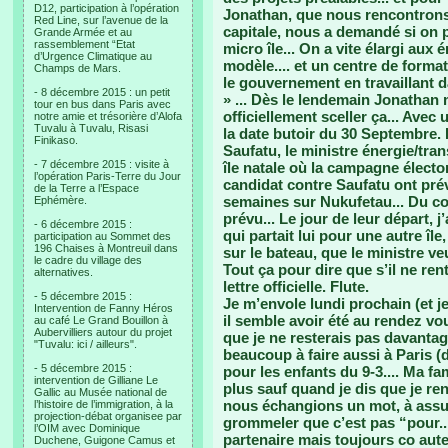
D12, participation à l’opération
Jonathan, que nous rencontrons u
Red Line, sur l’avenue de la
capitale, nous a demandé si on pe
Grande Armée et au
rassemblement “Etat
micro île... On a vite élargi aux
d’Urgence Climatique au
modèle.... et un centre de forma
Champs de Mars.
le gouvernement en travaillant d
- 8 décembre 2015 : un petit
» ... Dès le lendemain Jonathan 
tour en bus dans Paris avec
officiellement sceller ça... Ave
notre amie et trésorière d’Alofa
Tuvalu à Tuvalu, Risasi
la date butoir du 30 Septembre.
Finikaso.
Saufatu, le ministre énergie/tra
- 7 décembre 2015 : visite à
île natale où la campagne élect
l’opération Paris-Terre du Jour
candidat contre Saufatu ont pré
de la Terre a l’Espace
semaines sur Nukufetau... Du co
Ephémère.
prévu... Le jour de leur départ, 
- 6 décembre 2015 :
qui partait lui pour une autre îl
participation au Sommet des
196 Chaises à Montreuil dans
sur le bateau, que le ministre ve
le cadre du village des
Tout ça pour dire que s’il ne ren
alternatives.
lettre officielle. Flute.
- 5 décembre 2015 :
Je m’envole lundi prochain (et je 
Intervention de Fanny Héros
il semble avoir été au rendez v
au café Le Grand Bouillon à
Aubervilliers autour du projet
que je ne resterais pas davantage
"Tuvalu: ici / ailleurs".
beaucoup à faire aussi à Paris (
- 5 décembre 2015 :
pour les enfants du 9-3.... Ma f
intervention de Gilliane Le
plus sauf quand je dis que je ren
Gallic au Musée national de
nous échangions un mot, à assuré
l’histoire de l’immigration, à la
projection-débat organisee par
grommeler que c’est pas “pour...”
l’OIM avec Dominique
partenaire mais toujours co aute
Duchene, Guigone Camus et