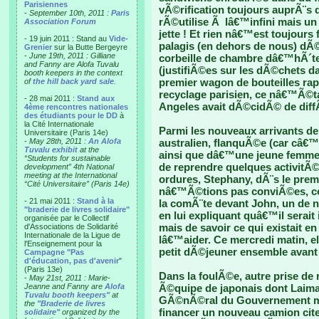
Parisiennes
vÃ©rification toujours auprÃ¨s de
-
September 10th, 2011 :
Paris
rÃ©utilise Ã lâ€™infini mais un 
Association Forum
jette ! Et rien nâ€™est toujours 
- 19 juin 2011 : Stand au
Vide-
palagis (en dehors de nous) d
Grenier
sur la Butte Bergeyre
-
June 19th, 2011 : Gilliane
corbeille de chambre dâ€™hÃ´tel
and Fanny are Alofa Tuvalu
(justifiÃ©es sur les dÃ©chets d
booth keepers in the context
premier wagon de bouteilles rap
of
the hill back yard sale
.
recyclage parisien, ce nâ€™Ã©t
- 28 mai 2011 :
Stand aux
Angeles avait dÃ©cidÃ© de diff
4ème rencontres nationales
des étudiants pour le DD
à
la Cité Internationale
Parmi les nouveaux arrivants de
Universitaire (Paris 14e)
-
May 28th, 2011 :
An Alofa
australien, flanquÃ©e (car câ€™
Tuvalu exhibit
at the
ainsi que dâ€™une jeune femme
“Students for sustainable
de reprendre quelques activitÃ©
development” 4th National
meeting at the International
ordures, Stephany, dÃ¨s le prem
“Cité Universitaire” (Paris 14e)
nâ€™Ã©tions pas conviÃ©es, c
- 21 mai 2011 :
Stand à la
la comÃ¨te devant John, un de n
"braderie de livres solidaire"
en lui expliquant quâ€™il serait 
organisée par le Collectif
mais de savoir ce qui existait en
d'Associations de Solidarité
Internationale de la Ligue de
lâ€™aider. Ce mercredi matin, 
l'Enseignement pour la
petit dÃ©jeuner ensemble avant
Campagne "Pas
d'éducation, pas d'avenir
"
(Paris 13e)
Dans la foulÃ©e, autre prise de
-
May 21st, 2011 : Marie-
Jeanne and Fanny are
Alofa
Ã©quipe de japonais dont Laima
Tuvalu booth keepers"
at
GÃ©nÃ©ral du Gouvernement mâ
the
"Braderie de livres
financer un nouveau camion cit
solidaire"
organized by the