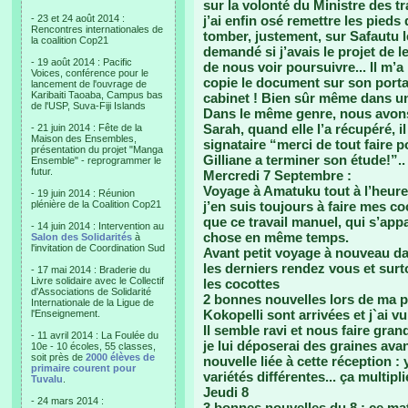
sur la volonté du Ministre des tr
- 23 et 24 août 2014 :
j’ai enfin osé remettre les pied
Rencontres internationales de
tomber, justement, sur Safautu le
la coalition Cop21
demandé si j’avais le projet de l
- 19 août 2014 : Pacific
de nous voir poursuivre... Il m’
Voices, conférence pour le
copie le document sur son porta
lancement de l'ouvrage de
Karibaiti Taoaba, Campus bas
cabinet ! Bien sûr même dans un 
de l'USP, Suva-Fiji Islands
Dans le même genre, nous avons 
Sarah, quand elle l’a récupéré, il
- 21 juin 2014 : Fête de la
Maison des Ensembles,
signataire “merci de tout faire 
présentation du projet "Manga
Gilliane a terminer son étude!”..
Ensemble" - reprogrammer le
futur.
Mercredi 7 Septembre :
Voyage à Amatuku tout à l’heure 
- 19 juin 2014 : Réunion
plénière de la Coalition Cop21
j’en suis toujours à faire mes c
que ce travail manuel, qui s’app
- 14 juin 2014 : Intervention au
chose en même temps.
Salon des Solidarités
à
l'invitation de Coordination Sud
Avant petit voyage à nouveau d
les derniers rendez vous et surt
- 17 mai 2014 : Braderie du
Livre solidaire avec le Collectif
les cocottes
d'Associations de Solidarité
2 bonnes nouvelles lors de ma pr
Internationale de la Ligue de
Kokopelli sont arrivées et j`ai v
l'Enseignement.
Il semble ravi et nous faire grand
- 11 avril 2014 : La Foulée du
je lui déposerai des graines av
10e - 10 écoles, 55 classes,
soit près de
2000 élèves de
nouvelle liée à cette réception :
primaire courent pour
variétés différentes... ça multipl
Tuvalu
.
Jeudi 8
- 24 mars 2014 :
3 bonnes nouvelles du 8 : ce mat