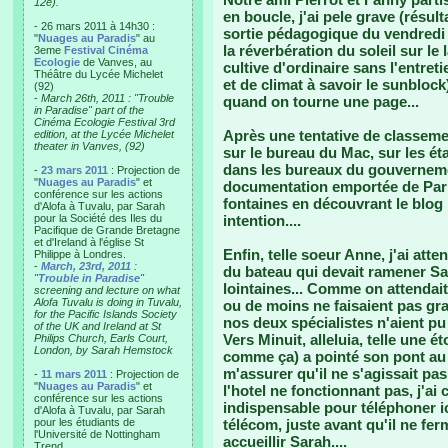
12e).
en boucle, j'ai pele grave (résu
- 26 mars 2011 à 14h30 :
sortie pédagogique du vendredi s
"
Nuages au Paradis
" au
la réverbération du soleil sur le
3eme
Festival Cinéma
Ecologie
de Vanves, au
cultive d'ordinaire sans l'entret
Théâtre du Lycée Michelet
et de climat à savoir le sunblock)
(92)
-
March 26th, 2011 : "Trouble
quand on tourne une page...
in Paradise" part of the
Cinéma Ecologie Festival 3rd
Après une tentative de classement
edition, at the Lycée Michelet
theater in Vanves, (92)
sur le bureau du Mac, sur les ét
dans les bureaux du gouvernement
-
23 mars 2011
: Projection de
"
Nuages au Paradis
" et
documentation emportée de Paris 
conférence sur les actions
fontaines en découvrant le blog 
d'Alofa à Tuvalu, par Sarah
pour la Société des Iles du
intention....
Pacifique de Grande Bretagne
et d'Ireland à l'église St
Enfin, telle soeur Anne, j'ai att
Philippe à Londres.
-
March, 23rd, 2011
:
du bateau qui devait ramener Sar
"
Trouble in Paradise
"
lointaines... Comme on attendait
screening and lecture on what
Alofa Tuvalu is doing in Tuvalu,
ou de moins ne faisaient pas g
for the Pacific Islands Society
nos deux spécialistes n'aient pu
of the UK and Ireland at St
Vers Minuit, alleluia, telle une 
Philips Church, Earls Court,
London, by Sarah Hemstock
comme ça) a pointé son pont au lo
m'assurer qu'il ne s'agissait pa
-
11 mars 2011
: Projection de
"
Nuages au Paradis
" et
l'hotel ne fonctionnant pas, j'a
conférence sur les actions
indispensable pour téléphoner i
d'Alofa à Tuvalu, par Sarah
pour les étudiants de
télécom, juste avant qu'il ne fer
l'Université de Nottingham
accueillir Sarah....
Trend