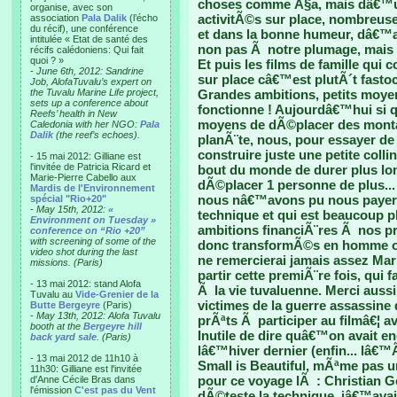
choses comme Ã§a, mais dâ€™u
organise, avec son
activitÃ©s sur place, nombreuse
association
Pala Dalik
(l’écho
du récif), une conférence
et dans la bonne humeur, dâ€™aut
intitulée « Etat de santé des
non pas Ã notre plumage, mais
récifs calédoniens: Qui fait
quoi ? »
Et puis les films de famille qui
-
June 6th, 2012: Sandrine
sur place câ€™est plutÃ´t fasto
Job, AlofaTuvalu’s expert on
the Tuvalu Marine Life project,
Grandes ambitions, petits moye
sets up a conference about
fonctionne ! Aujourdâ€™hui si 
Reefs’ health in New
moyens de dÃ©placer des mont
Caledonia with her NGO:
Pala
Dalik
(the reef’s echoes).
planÃ¨te, nous, pour essayer de
construire juste une petite col
- 15 mai 2012: Gilliane est
l'invitée de Patricia Ricard et
bout du monde de durer plus l
Marie-Pierre Cabello aux
dÃ©placer 1 personne de plus...
Mardis de l'Environnement
nous nâ€™avons pu nous payer
spécial "Rio+20"
-
May 15th, 2012:
«
technique et qui est beaucoup p
Environment on Tuesday »
ambitions financiÃ¨res Ã nos p
conference on “Rio +20”
with screening of some of the
donc transformÃ©s en homme orc
video shot during the last
ne remercierai jamais assez Mar
missions. (Paris)
partir cette premiÃ¨re fois, qui
- 13 mai 2012: stand Alofa
Ã la vie tuvaluenne. Merci auss
Tuvalu au
Vide-Grenier de la
victimes de la guerre assassine
Butte Bergeyre
(Paris)
-
May 13th, 2012: Alofa Tuvalu
prÃªts Ã participer au filmâ€¦ av
booth at the
Bergeyre hill
Inutile de dire quâ€™on avait 
back yard sale
. (Paris)
lâ€™hiver dernier (enfin... lâ€
- 13 mai 2012 de 11h10 à
Small is Beautiful, mÃªme pas un
11h30: Gilliane est l'invitée
pour ce voyage lÃ : Christian G
d'Anne Cécile Bras dans
l'émission
C'est pas du Vent
dÃ©teste la technique, jâ€™av