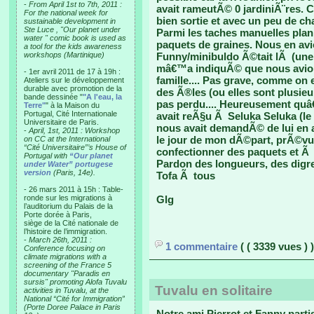
-
From April 1st to 7th, 2011 :
avait rameutÃ© 0 jardiniÃ¨res. C
For the national week for
bien sortie et avec un peu de ch
sustainable development in
Ste Luce , "Our planet under
Parmi les taches manuelles plani
water " comic book is used as
paquets de graines. Nous en av
a tool for the kids awareness
workshops (Martinique)
Funny/minibuldo Ã©tait lÃ (une
mâ€™a indiquÃ© que nous avions
- 1er avril 2011 de 17 à 19h :
famille.... Pas grave, comme o
Ateliers sur le développement
durable avec promotion de la
des Ã®les (ou elles sont plusieu
bande dessinée "
"A l'eau, la
pas perdu.... Heureusement qu
Terre"
" à la Maison du
Portugal, Cité Internationale
avait reÃ§u Ã Seluka Seluka (le
Universitaire de Paris.
nous avait demandÃ© de lui en a
-
April, 1st, 2011 : Workshop
le jour de mon dÃ©part, prÃ©vu
on CC at the International
“Cité Universitaire”’s House of
confectionner des paquets et Ã 
Portugal with
“Our planet
Pardon des longueurs, des digre
under Water” portugese
version
(Paris, 14e).
Tofa Ã tous
- 26 mars 2011 à 15h : Table-
ronde sur les migrations à
Glg
l’auditorium du Palais de la
Porte dorée à Paris,
siège de la Cité nationale de
l’histoire de l’immigration.
-
March 26th, 2011 :
1 commentaire
( ( 3339 vues ) )
Conference focusing on
climate migrations with a
screening of the France 5
documentary "Paradis en
sursis" promoting Alofa Tuvalu
Tuvalu en solitaire
activities in Tuvalu, at the
National “Cité for Immigration”
(Porte Doree Palace in Paris
Notre ami Pierrot et Fanny parti