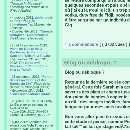
se rendre compte qu’on a oublié 
- October 19th, 2012:
"
Trouble in Paradise
"
quelques secondes et puis opéra
screening and debate at Ile
où j’ai eu la trouille ici): un tré
d'Yeu (Vendée)
vodka, duty free de Fidji, posées
- 4 octobre 2012:
table-ronde
d’être surprise par un individu d
sur les "réfugiés
Glg
climatiques"
au Muséum de
Toulouse
-
October 4th, 2012:
“Climate
Refugees” Conference
at
the Museum (Toulouse)
1 commentaire
( ( 3732 vues ) )
- 18 et 19 septembre 2012:
Visite du Duc et de la
Duchesse de Cambridge,
Kate and William, à Tuvalu
-
September 18th and 19th,
Blog ou débloque ?
2012:
The Duke and
Dutches of Cambridge's
visit to Tuvalu
Blog ou débloque ?
- 15 septembre 2012:
"Forum
des Associations et des
Retour de la dernière soirée c
Sports du 19e"
, Place de la
général. Cette fois Sarah m'a a
Bataille de Stalingrad (Paris)
-
September 15th, 2012:
saveurs des plats et chants tuva
"Paris Association Forum"
douzaine de bandes à copier ici
- 20 juin 2012: Rio+20 à Clichy
on dit : des images inédites, fam
La Garenne en partenariat
longueur pour mes amis tuvalue
avec la SERE
-
June 20th, 2012: Rio+20 in
Clichy La Garenne, by SERE
Bon vous allez peut être vous 
cette étude et penser comme Pier
- 6 juin 2012: Sandrine Job,
expert pour Alofa Tuvalu sur le
fait tâ€™as fait un stage vidÃ©o
projet "Tuvalu Marine Life",