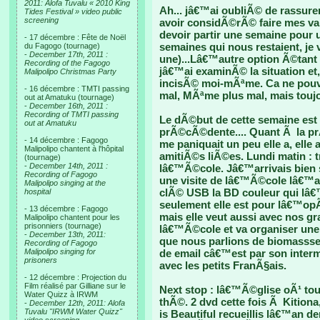
2011: Alofa Tuvalu « 2010 King
Ah... jâ€™ai oubliÃ© de rassur
Tides Festival » video public
screening
avoir considÃ©rÃ© faire mes v
devoir partir une semaine pour 
- 17 décembre : Fête de Noël
semaines qui nous restaient, je 
du Fagogo (tournage)
-
December 17th, 2011 :
une)...Lâ€™autre option Ã©tant 
Recording of the Fagogo
jâ€™ai examinÃ© la situation et
Malipolipo Christmas Party
incisÃ© moi-mÃªme. Ca ne pouva
- 16 décembre : TMTI passing
mal, MÃªme plus mal, mais toujo
out at Amatuku (tournage)
-
December 16th, 2011 :
Recording of TMTI passing
Le dÃ©but de cette semaine est d
out at Amatuku
prÃ©cÃ©dente.... Quant Ã la p
- 14 décembre : Fagogo
me paniquait un peu elle a, elle 
Malipolipo chantent à l'hôpital
amitiÃ©s liÃ©es. Lundi matin : 
(tournage)
-
December 14th, 2011 :
lâ€™Ã©cole. Jâ€™arrivais bien s
Recording of Fagogo
une visite de lâ€™Ã©cole lâ€™an 
Malipolipo singing at the
clÃ© USB la BD couleur qui lâ
hospital
seulement elle est pour lâ€™opÃ©
- 13 décembre : Fagogo
mais elle veut aussi avec nos g
Malipolipo chantent pour les
prisonniers (tournage)
lâ€™Ã©cole et va organiser un
-
December 13th, 2011:
que nous parlions de biomassse
Recording of Fagogo
Malipolipo singing for
de email câ€™est par son inter
prisoners
avec les petits FranÃ§ais.
- 12 décembre : Projection du
Film réalisé par Gilliane sur le
Next stop : lâ€™Ã©glise oÃ¹ to
Water Quizz à IRWM
thÃ©. 2 dvd cette fois Ã Kitiona
-
December 12th, 2011: Alofa
Tuvalu "IRWM Water Quizz"
is Beautiful recueillis lâ€™an 