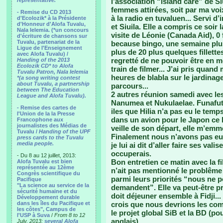
representative.
l’association “island care” de Si
femmes attirées, soit par ma voix
- Remise du CD 2013
à la radio en tuvaluen... Servi 
d'Ecolozik* à la Présidente
d'Honneur d'Alofa Tuvalu,
et Siuila. Elle a compris ce soir 
Nala Ielemia. (*un concours
visite de Léonie (Canada Aid), 
d'écriture de chansons sur
Tuvalu, partenariat de la
because bingo, une semaine plu
Ligue de l'Enseignement
plus de 20 plus quelques fillettes
avec Alofa Tuvalu) /
regretté de ne pouvoir être en 
Handing of the 2013
Ecolozik CD* to Alofa
train de filmer... J’ai pris quan
Tuvalu Patron, Nala Ielemia
heures de blabla sur le jardinage
*(a song writing contest
about Tuvalu, a partnership
parcours...
between The Education
2 autres réunion samedi avec le
League and Alofa Tuvalu).
Nanumea et Nukulaelae. Funafuti 
- Remise des cartes de
iles que Hilia n’a pas eu le tem
l'Union de la la Presse
dans un avion pour le Japon ce lu
Francophone aux
journalistes des Médias de
veille de son départ, elle m’emm
Tuvalu /
Handing of the UPF
Finalement nous n’avons pas eu l
press cards to the Tuvalu
media people.
je lui ai dit d’aller faire ses vali
occuperais.
- Du 8 au 12 juillet, 2013:
Bon entretien ce matin avec la f
Alofa Tuvalu est bien
représentée au 12ème
n’ait pas mentionné le problême 
Congrès scientifique du
parmi leurs priorités “nous ne 
Pacifique
"La science au service de la
demandent”. Elle va peut-être pr
sécurité humaine et du
doit déjeuner ensemble à Fidji...
Développement durable
dans les îles du Pacifique et
crois que nous devrions les com
les côtes", Campus de
le projet global SiB et la BD (po
l'USP à Suva
/
From 8 to 12
anglais).
July, 2013:
several Alofa