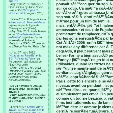
sur RFI
pouvait sâ€™occuper du son. N
-
may 13th, 2012: Gilliane Le
Gallic invited by Anne-Cécile
sur ce coup. Ca mâ€™a coÃ»tÃ©
Bras at the
C'est pas du
soirÃ©e oÃ¹ notre ambassa-bird, 
Vent sur RFI
program (RFI)
son saturÃ© Ã donf mâ€™Ã©corcha
- 12 mai 2012: Alofa participe à
mÃªme pour un film de famille...
la
braderie du livre solidaire
mais, entÃªtÃ©e, jâ€™ai finalem
organisée par la Ligue de
l'Enseignement (Paris)
ambassadeur et ceux de Funafut
-
May 12th, 2012: Alofa Tuvalu
promettant de remplacer, dÃ¨s q
at the
"Braderie de livres
solidaire"
organized by the
par les sons enregistrÃ©s par Ia
International Solidarity
Cet Ã©tÃ© 2005 -enfin lâ€™hive
Network of NGOs AT belongs
not make any difference car Ã Tu
to. (Blanqui Market, Paris 13e)
degrÃ©s, il pleut souvent mais 
- 14 au 17 mars 2012:
belles- Fanny a bien assurÃ© pour
"
Nuages au Paradis
" et
la
BD "A l'eau, la Terre"
au
(Funny : jâ€™espÃ¨re, en tout c
Forum Alternatif Mondial de
utilisables, quand les tÃªtes n
l'Eau - Marseille.
-
March 14th to 17th, 2012:
jâ€™utilise maintenant de prÃ©
"Trouble in Paradise” and “Our
confiance aux rÃ©glages genre 
planet under Water”, at the
nâ€™ai apprÃ©hendÃ© lâ€™amp
Alternative World Water
Forum (Marseille).
Paris, cette fois encore je ne vÃ
niveaux avant ou pendant... et 
- Du 24 novembre 2011 au
10 avril 2012 - mission à
câ€™est dire... et, quand jâ€™
Tuvalu :
ai simplement pas envie. On peu
- From November 24th, 2011
comme on tourne beaucoup, yâ€™
to April 10th, 2012 - Mission
in Tuvalu :
films institutionnels ou de fami
lâ€™an dernier comme je viens de
- 4 avril 2012 :
Atelier Alofa
Tuvalu sur "les marins et le
derniÃ¨re soirÃ©e funÃ©raire. 