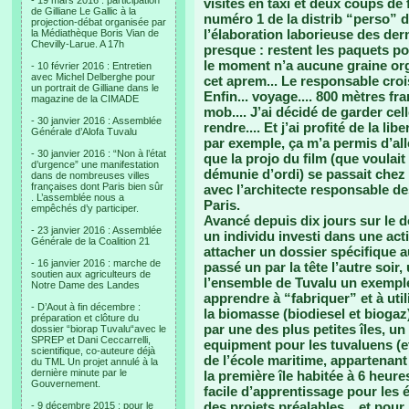
- 19 mars 2016 : participation
visites en taxi et deux coups de fil
de Gilliane Le Gallic à la
numéro 1 de la distrib “perso” de
projection-débat organisée par
l’élaboration laborieuse des dern
la Médiathèque Boris Vian de
Chevilly-Larue. A 17h
presque : restent les paquets p
le moment n’a aucune graine orga
- 10 février 2016 : Entretien
avec Michel Delberghe pour
cet aprem... Le responsable croi
un portrait de Gilliane dans le
Enfin... voyage.... 800 mètres fr
magazine de la CIMADE
mob.... J’ai décidé de garder cel
- 30 janvier 2016 : Assemblée
rendre.... Et j’ai profité de la li
Générale d’Alofa Tuvalu
par exemple, ça m’a permis d’al
- 30 janvier 2016 : “Non à l’état
que la projo du film (que voulait
d’urgence” une manifestation
démunie d’ordi) se passait chez
dans de nombreuses villes
françaises dont Paris bien sûr
avec l’architecte responsable d
. L’assemblée nous a
Paris.
empêchés d’y participer.
Avancé depuis dix jours sur le d
- 23 janvier 2016 : Assemblée
un individu investi dans une actio
Générale de la Coalition 21
attacher un dossier spécifique au
- 16 janvier 2016 : marche de
passé un par la tête l’autre soir
soutien aux agriculteurs de
l’ensemble de Tuvalu un exemple,
Notre Dame des Landes
apprendre à “fabriquer” et à uti
- D’Aout à fin décembre :
la biomasse (biodiesel et biog
préparation et clôture du
par une des plus petites îles, 
dossier “biorap Tuvalu“avec le
SPREP et Dani Ceccarrelli,
equipment pour les tuvaluens (et
scientifique, co-auteure déjà
de l’école maritime, appartenant 
du TML Un projet annulé à la
dernière minute par le
la première île habitée à 6 heures
Gouvernement.
facile d’apprentissage pour les é
des projets préalables... et pour
- 9 décembre 2015 : pour le