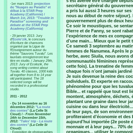
s’est avérée être chargée depui
-1er mars 2013:
projection
secrétaire général du gouvernem
de "Nuages au Paradis" et
a pris lui aussi 3 heures sur se
débat à la STAR Prep
Academy (Californie) /
nous au début de notre séjour). 
March 1st, 2013: "Trouble in
gouvernement plus de deux heures
Paradise" screening and
debate at the STAR Prep
Ce soir le moustiques, se senta
Academy (California)
Pierre et de Fanny, se sont raba
l’expérience de mes ex compagno
- 29 janvier 2013: Jury
d'
Ecolo'zik
, le concours
d’une main... Mieux que le petit t
d'écriture de chansons
Ce samedi 3 septembre au matin 
organisé par la Ligue de
l'Enseignement autour du
femmes de Nanumea. Après le pr
thème "Sauvons Tuvalu". Les
herbe, avec Siuila, nous avons
lauréats enregistreront leur
communautés féminines représent
titre en studio. /
January 29th,
2013: Jury of Ecolozik, the
cette fois). La trenatine de fe
song writing contest about
chaque fois n’ont jamais jardiné d
Tuvalu. 40 classes, 1000 kids
all together from 8 to 14 year
Je suis devenue la reine des coc
old participated. The 18
individuels. Et experte en racco
selected songs will be
recorded in a professional
phénomène pour que les tuvaluens
studio.
Bible... et rappelé que tout est 
montent, atmosphère, déchets, éne
2011 - 2012
plantant une graine dans leur jar
- Du 14 novembre au 16
cuisine ou dans leur électricité..
décembre 2012:
"La route
des contes"
(La Celle St
de leur pays, de son environneme
Cloud) /
- From November
profiteraient d’économie et des b
14th to December 15th,
aujourd’hui importée (2e poste d
2012:
"Tales' trip - La route
des contes"
(La Celle St
monnaie et à leur pays... 70% de
Cloud)
:
organiques... utiliser le compost
- Exposition de photographies