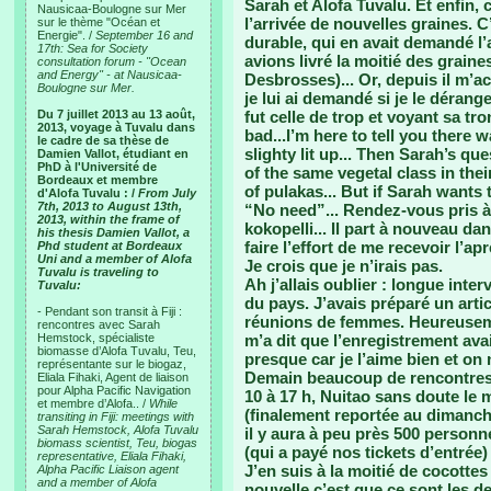
Sarah et Alofa Tuvalu. Et enfin,
Nausicaa-Boulogne sur Mer
l’arrivée de nouvelles graines. C
sur le thème "Océan et
Energie". /
September 16 and
durable, qui en avait demandé l’
17th: Sea for Society
avions livré la moitié des grain
consultation forum - "Ocean
and Energy" - at Nausicaa-
Desbrosses)... Or, depuis il m’ac
Boulogne sur Mer.
je lui ai demandé si je le dérangea
Du 7 juillet 2013 au 13 août,
fut celle de trop et voyant sa tr
2013, voyage à Tuvalu dans
bad...I’m here to tell you there
le cadre de sa thèse de
slighty lit up... Then Sarah’s q
Damien Vallot, étudiant en
PhD à l'Université de
of the same vegetal class in the
Bordeaux et membre
of pulakas... But if Sarah wants 
d'Alofa Tuvalu : /
From July
7th, 2013 to August 13th,
“No need”... Rendez-vous pris à 
2013, within the frame of
kokopelli... Il part à nouveau da
his thesis Damien Vallot, a
faire l’effort de me recevoir l’ap
Phd student at Bordeaux
Uni and a member of Alofa
Je crois que je n’irais pas.
Tuvalu is traveling to
Ah j’allais oublier : longue inte
Tuvalu:
du pays. J’avais préparé un artic
- Pendant son transit à Fiji :
réunions de femmes. Heureuseme
rencontres avec Sarah
Hemstock, spécialiste
m’a dit que l’enregistrement ava
biomasse d’Alofa Tuvalu, Teu,
presque car je l’aime bien et on
représentante sur le biogaz,
Demain beaucoup de rencontres,
Eliala Fihaki, Agent de liaison
pour Alpha Pacific Navigation
10 à 17 h, Nuitao sans doute le 
et membre d’Alofa.. /
While
(finalement reportée au dimanche)
transiting in Fiji: meetings with
Sarah Hemstock, Alofa Tuvalu
il y aura à peu près 500 person
biomass scientist, Teu, biogas
(qui a payé nos tickets d’entrée) 
representative, Eliala Fihaki,
J’en suis à la moitié de cocotte
Alpha Pacific Liaison agent
and a member of Alofa
nouvelle c’est que ce sont les d