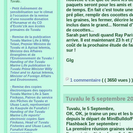
Tuvalu..
paquets seront pour les amis et 
-
Petit événement de
de temps. En fait c’est toute une
sensibilisation sur le climat
pré plier, remplir des cocottes d
à l'occasion de la remise
d'une nouvelle donation
les graines, les fermer, décrire 
d'Hunamar et du CD
inclus dans le grand... Normal d
d'Ecolo'zik aux écoles
de cocottes...
primaires de Tuvalu
Sarah part lundi quand Ray Pari
-
Remise de la publication
arrive. Il est maintenant 23 h et 
Tuvalu Marine Life à Willy
Telavi, Premier Ministre de
coût de la prochaine étude de fa
Tuvalu et à Apisai Ielemia,
sur !
Ministre des Affaires
étrangères et de
l'Environnement de Tuvalu /
Glg
Handing of the Tuvalu
Marine Life publication to
Tuvalu Prime Minister Willy
Telavi and to Apisai Ielemia,
Minister of Foreign Affairs
1 commentaire
( ( 3650 vues ) )
and Environment.
- Remise des copies
électroniques des rapports
Tuvalu Marine Life à Sam
Finikaso, Patron du service
Tuvalu le 5 septembre 2
des Pêches de Tuvalu et
Uluao Lauti, représentant
Tuvalu, le 5 Septembre,
du Kaupule de Funafuti /
Handing of the Tuvalu
OK, OK, je traine un peu et les b
Marine Life reports’
depuis le départ de MiniBulldo/
electronic copies Sam
Finikaso, Head of Tuvalu
Flashback 1er septembre :
Fisheries and Uluao Lauti,
La première réunion graines vien
Funafuti Kaupule