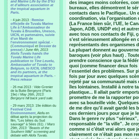
and Marine Life by the D'Ici
des images moins colorées, com
et d'ailleurs association at
bureaux, elles démontrent le sé
the tropical aquarium in
contacts dans le Pacifique.. Un 
Paris.
coordination, via l’organisatio
- 4 juin 2013 :
Remise
(La France bien sûr, l’UE, le Can
officielle de Tuvalu Marine
Life à l'Ambassadeur de
Japon, ADB, UNDP etc) et autres
Tuvalu à Bruxelles, Unesco,
avec tous nos contacts de Fiji, ça
UICN, et partenaires, suivie
d'un Mardi de
s’est sérieusement allongée en d
l'environnement spécial
. -
représentants des organismes d
(
Communiqué
et
Dossier de
La plupart donnent au gouverne
presse
) /
June 4th, 2013:
Alofa Tuvalu hands the
baroques (voir plus haut) . To
Tuvalu Marine Life
prendre conscience que la fédéra
publication to Tine Leuelu,
Ambassador of Tuvalu to
quoi (comme financer deux fois
Belgium, to IUCN, UNESCO
l’essentiel des problèmes. Sur pl
and its partners, at the
fois par jour avec quelques scène
tropical aquarium in Paris.
-
Press release
rejeté par sa communauté mais qu
îles lointaines. Installé à notre t
- 26 mai 2013 : Vide-Grenier
de la Butte Bergeyre (Paris
plastique... Il allait partir empor
19e) /
May 26th, 2013:
promettre de me la rapporter pour
Bergeyre hill back yard sale.
avec sa bouteille vide. Quelques j
- 29 mars 2013: 19e édition du
de me dire qu’il avait gardé les b
Festival Ciné
ces derniers jours pour que je l
Environnement
, Alofa en
débat après la projection du
Dans le genre rv plus “sérieux”
film, "Les bêtes du Sud
responsable de “la ville”. Je croy
sauvage" à Sées (61). /
Mars
29th, 2013: "Beasts of the
comme si c’était vrai alors que 
Southern Wild" screening and
clairement ce n’était pas mon ren
debate with Alofa Tuvalu.