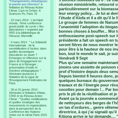
"Changements climatiques:
réunion ministérielle, retourné 
la parole aux témoins"
à
l'initiative du Réseau Action
particulièrement sur la biomasse
Climat, Care et Oxfam. A
leur energy policy... Je lui ai d
Sciences Po, Paris 7è
l’étude d’Alofa et il a dit qu’il le f
- 22 mars 2014 : L'archipel
Le groupe de femmes de Nanuman
monde, 7ème conférence
l’unanimité l’adoption du biogas.
grand public du cycle « Iles
laboratoires » organisé par
bonnes choses à bouffer... Moi t
l'IRD à la bibliothèque de
enthousiasme post-speech sur leu
l’Alcazar, Marseille
présidente a fait un speech en tu
- 5 mars 2014 : " La Solidarité
seront fières de nous montrer le
Internationale : de la
sensibilisation à l'action, dans
pour être à la hauteur de nos inv
quelles dynamiques
bon, tout le monde le sait, je sui
éducatives se situer ?
Vendredi 9 Sept
Echanges et réflexions sur la
place de l'engagement en
Plus qu’une semaine maintenant. 
France et à l'étranger ;
(moins une assiette de poisson 
présentation d'outils et
d'actions pédagogiques ".
prof d’histoire depuis deux semai
Séminaire jeunesse à
Depuis bientot 6 heures donc, je 
l'initiative de la Ligue de
quelques bureaux du gouverneme
l'Enseignement Fédération de
Paris
travaux et de l’énergie pour récu
cocottes pour demain !... Par b
- 30 et 31 janvier 2014 :
Séminaire à l'initiative d'Attac,
pris le pli de la réutilisation et
CRID et du Réseau Action
Avant ça la journée a commencé 
Climat - "Quelles mobilisations
et quelles stratégies des
de nettoyeurs des berges de l’hôt
mouvements et organisations
un tas d’ordures... genre vêtement
dans la perspective de la
directrice, à qui j’ai signalé qu’
Conférence des Nations-
Unies sur le climat Paris 2015
Kitiona arrive je lui demande.... 