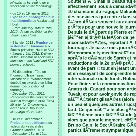
Soutiens Ã Small is Beatutiful e
inhabitants by setting up a
effectivement nous a demandÃ© 
workshop on the technology…
10 chansons du Fagogo Malipolip
- du 10 au 19 janvier 2012 :
des musiciens qui rentre dans so
Exposition photographique
traditionnelle
au Vaiaku Lagi
Ã©croulÃ©es souvent aux aurore
Hotel
prÃªtes pour une nouvelle jour
-
From January 10th to 19th,
Depuis le dÃ©part de Pierre et 
2012 : Photo exhibition at the
Vaiaku Lagi Hotel
jâ€™en ai tirÃ© la leÃ§on de ne
inconsidÃ©rÃ©es, reportant Ã Pa
- 5 janvier 2012 :
Remise de
la donation Hunamar
aux
tournage. Je passe mes journÃ©
écoles primaires Nauti et SDA
â€œcommunity meetingsâ€? qui 
-
January 5th, 2012: Delivery
of the Hunamar association's
aprÃ¨s le dÃ©part de Sarah et 
donation to the Nauti and SDA
traductions de la 2e prÃ© prÃ©
primary schools.
avant de partir; tout en jetant u
- 30 décembre : Fête en
et en essayant de comprendre 
l'honneur d'Isaia Taeia,
internationale ou le fonds Rolex
Ministre de l'Environnement
décédé en exercice en juillet
Pour finir sur la communication 
dernier (participation et
Anatra du Canard pour son artic
tournage)
Tuvalu et pour avoir envie de re
-
December 30th, 2011:
Recording of the Government
sâ€™Ã©taient glissÃ©es (alofa=
feast in homage to Isaia Taeia,
un peu et quelques autres trucs
Minister for Environment,
deceased in July in the
tard. Ce qui mâ€™a le plus gÃ
discharge of his duties.
lâ€™Ademe pour lâ€™Ã©tude (p
- 18 et 19 décembre :
alors que pour le moment, câ€™e
Projections publiques
des
Bruno Gain, le SecrÃ©taire GÃ©
vidéos du Festival des
particuliÃ¨rement sympathique.
Grandes Marées 2010
-
December 18th to 19th,