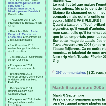
maritime....
- 4, 5 et 6 novembre 2014 :
Rencontres Nationales de
Le rush fut tel que malgré l’émo
l'Education à
leurs adieux, (du président de l’
l'Environnement et au
Développement Durable
à
Elaigna (la shamane) ou un mec 
Gouville s/Mer
connaître mais qui m’a enfilé un
- 3 novembre 2014 : CA
yeux) : MEME PAS PLEURÉ !
stratégique du Réseau Action
Quant à Lasalo, le “fou” brillant 
Climat
cigarettes qu’il venait d’acheter,
- 18 octobre 2014 :
Atelier
mon sac... celle qu’il terminait e
Manga à la Maison des
que je les emportais pour les rec
Ensembles
, présentation de
José aux mang'ados
Sur cette image de Lasalo-écolo
TuvaluAdventures 2005 (encore qu
- 4 et 11 octobre 2014 :
l’étape fidjienne.. Ca ne coûte 
Ateliers Manga à la Maison
des Ensembles
monde... et fakafetai de nous avo
Next trip Alofa Tuvalu: Février 2
- 2 octobre 2014 : Conférence
de 4D "Our life 21"
Glg
- 21 septembre 2014 :
People's climate march
297 commentaires
( ( 21 vues )
- 19 septembre 2014 :
Vendredi solidaire de rentrée à
la Maison de Ensembles,
Paris 13e
Mardi 6 septembre 2005
- 15 septembre 2014 :
Réunion plénière de la
Coalition Cop21
Mardi 6 Septembre
Près de deux semaines après la p
- 13 septembre 2014 : Atelier
Manga à la Maison des
on s’est quand même plantés sur
Ensembles