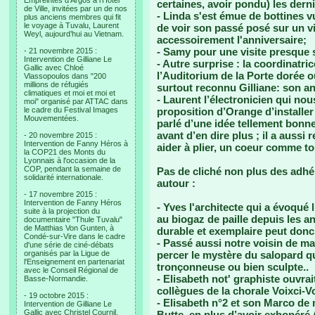
Empreintes d’Argos à l’Hotel
certaines, avoir pondu) les derni
de Ville, invitées par un de nos
- Linda s'est émue de bottines v
plus anciens membres qui fit
le voyage à Tuvalu, Laurent
de voir son passé posé sur un vi
Weyl, aujourd’hui au Vietnam.
accessoirement l'anniversaire;
- Samy pour une visite presque
- 21 novembre 2015 :
Intervention de Gilliane Le
- Autre surprise : la coordinatri
Gallic avec Chloé
l’Auditorium de la Porte dorée où
Vlassopoulos dans "200
millions de réfugiés
surtout reconnu Gilliane: son an
climatiques et moi et moi et
- Laurent l’électronicien qui nou
moi" organisé par ATTAC dans
le cadre du Festival Images
proposition d’Orange d’installer
Mouvementées.
parlé d’une idée tellement bonne
avant d’en dire plus ; il a auss
- 20 novembre 2015 :
Intervention de Fanny Héros à
aider à plier, un coeur comme to
la COP21 des Monts du
Lyonnais à l'occasion de la
COP, pendant la semaine de
Pas de cliché non plus des adhér
solidarité internationale.
autour :
- 17 novembre 2015 :
Intervention de Fanny Héros
- Yves l'architecte qui a évoqué 
suite à la projection du
au biogaz de paille depuis les a
documentaire "Thule Tuvalu"
de Matthias Von Gunten, à
durable et exemplaire peut donc a
Condé-sur-Vire dans le cadre
- Passé aussi notre voisin de ma
d'une série de ciné-débats
organisés par la Ligue de
percer le mystère du salopard q
l'Enseignement en partenariat
tronçonneuse ou bien sculpte..
avec le Conseil Régional de
- Elisabeth not' graphiste ouvra
Basse-Normandie.
collègues de la chorale Voixci-Vo
- 19 octobre 2015 :
- Elisabeth n°2 et son Marco de 
Intervention de Gilliane Le
Gallic avec Christel Cournil,
Butte, en plus d’avoir exhonéré 