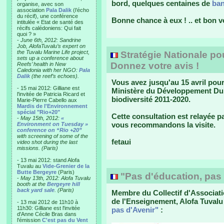
bord, quelques centaines de
ban
organise, avec son
association
Pala Dalik
(l’écho
du récif), une conférence
Bonne chance à eux ! .. et bon
intitulée « Etat de santé des
récifs calédoniens: Qui fait
quoi ? »
-
June 6th, 2012: Sandrine
Job, AlofaTuvalu’s expert on
the Tuvalu Marine Life project,
Stratégie Nationale pou
sets up a conference about
Donnez votre avis !
Reefs’ health in New
Caledonia with her NGO:
Pala
Dalik
(the reef’s echoes).
Vous avez jusqu'au 15 avril pour
- 15 mai 2012: Gilliane est
Ministère du Développement Dura
l'invitée de Patricia Ricard et
biodiversité 2011-2020.
Marie-Pierre Cabello aux
Mardis de l'Environnement
spécial "Rio+20"
Cette consultation est relayée p
-
May 15th, 2012:
«
vous recommandons la visite.
Environment on Tuesday »
conference on “Rio +20”
with screening of some of the
fetaui
video shot during the last
missions. (Paris)
- 13 mai 2012: stand Alofa
Tuvalu au
Vide-Grenier de la
Butte Bergeyre
(Paris)
"Pas d'éducation, pas 
-
May 13th, 2012: Alofa Tuvalu
booth at the
Bergeyre hill
back yard sale
. (Paris)
Membre du Collectif d'Associatio
de l'Enseignement, Alofa Tuval
- 13 mai 2012 de 11h10 à
11h30: Gilliane est l'invitée
pas d'Avenir"
:
d'Anne Cécile Bras dans
l'émission
C'est pas du Vent