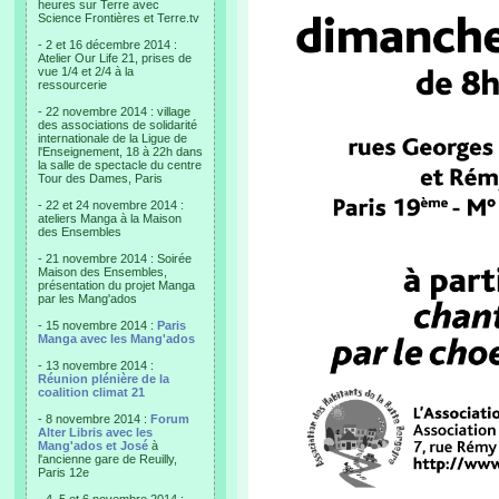
heures sur Terre avec
Science Frontières et Terre.tv
- 2 et 16 décembre 2014 :
Atelier Our Life 21, prises de
vue 1/4 et 2/4 à la
ressourcerie
- 22 novembre 2014 : village
des associations de solidarité
internationale de la Ligue de
l'Enseignement, 18 à 22h dans
la salle de spectacle du centre
Tour des Dames, Paris
- 22 et 24 novembre 2014 :
ateliers Manga à la Maison
des Ensembles
- 21 novembre 2014 : Soirée
Maison des Ensembles,
présentation du projet Manga
par les Mang'ados
- 15 novembre 2014 :
Paris
Manga avec les Mang'ados
- 13 novembre 2014 :
Réunion plénière de la
coalition climat 21
- 8 novembre 2014 :
Forum
Alter Libris avec les
Mang'ados et José
à
l'ancienne gare de Reuilly,
Paris 12e