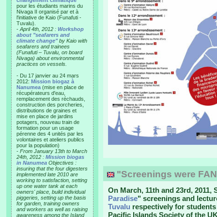
changement climatique"
pour les étudiants marins du
Nivaga II organisé par et à
l'initiative de Kaio (Funafuti -
Tuvalu).
-
April 4th, 2012 :
Workshop
about "seafarers and
climate change"
by Kaio with
seafarers and trainees
(Funafuti – Tuvalu, on board
Nivaga) about environmental
practices on vessels.
- Du 17 janvier au 24 mars
2012:
Mission biogaz à
Nanumea
(mise en place de
récupérateurs d'eau,
remplacement des réchauds,
construction des porcheries,
distributions de graines et
mise en place de jardins
potagers, nouveau train de
formation pour un usage
pérenne des 4 unités par les
volontaires et ateliers publics
pour la population)
-
From January 13th to March
24th, 2012 :
Mission biogas
in Nanumea
Objectives :
insuring that the four digesters
"Screenings were FAN
implemented late 2010 are
working to satisfaction, setting
up one water tank at each
On March, 11th and 23rd, 2011,
owners' place, build individual
Paradise
" screenings and lectu
piggeries, setting up the basis
for garden, training owners
Tuvalu
respectively for students
and workers as well as raising
Pacific Islands Society of the UK
awareness among the Island