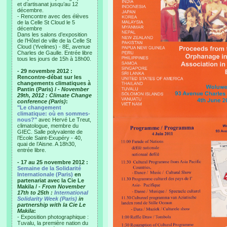
et d’artisanat jusqu’au 12
décembre.
- Rencontre avec des élèves
de la Celle St Cloud le 5
décembre
Dans les salons d’exposition
de l’Hôtel de ville de la Celle St
Cloud (Yvelines) - 8E, avenue
Charles de Gaulle. Entrée libre
tous les jours de 15h à 18h00.
- 29 novembre 2012 :
Rencontre-débat sur les
changements climatiques à
Pantin (Paris) /
- November
29th, 2012 : Climate Change
conference (Paris)
:
"Le changement
climatique: où en sommes-
nous?"
avec Hervé Le Treut,
climatologue, membre du
GIEC. Salle polyvalente de
l’Ecole Saint-Exupéry - 40,
quai de l’Aisne. A 18h30,
entrée libre.
- 17 au 25 novembre 2012 :
Semaine de la Solidarité
Internationale (Paris)
en
partenariat avec la Cie Le
Makila /
- From November
17th to 25th :
International
Solidarity Week (Paris)
in
partnership with la Cie Le
Makila
:
- Exposition photographique :
Tuvalu, la première nation du