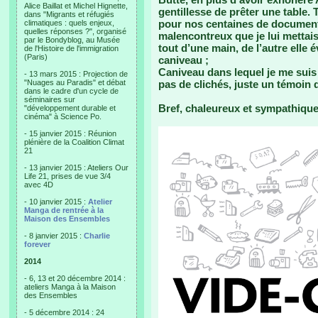
Alice Baillat et Michel Hignette,
gentillesse de prêter une table. T
dans "Migrants et réfugiés
pour nos centaines de documen
climatiques : quels enjeux,
quelles réponses ?", organisé
malencontreux que je lui mettais 
par le Bondyblog, au Musée
tout d’une main, de l’autre elle 
de l'Histoire de l'immigration
(Paris)
caniveau ;
Caniveau dans lequel je me suis 
- 13 mars 2015 : Projection de
"Nuages au Paradis" et débat
pas de clichés, juste un témoin q
dans le cadre d'un cycle de
séminaires sur
Bref, chaleureux et sympathique, 
"développement durable et
cinéma" à Science Po.
- 15 janvier 2015 : Réunion
plénière de la Coalition Climat
21
- 13 janvier 2015 : Ateliers Our
Life 21, prises de vue 3/4
avec 4D
- 10 janvier 2015 :
Atelier
Manga de rentrée à la
Maison des Ensembles
- 8 janvier 2015 :
Charlie
forever
2014
- 6, 13 et 20 décembre 2014 :
ateliers Manga à la Maison
des Ensembles
- 5 décembre 2014 : 24