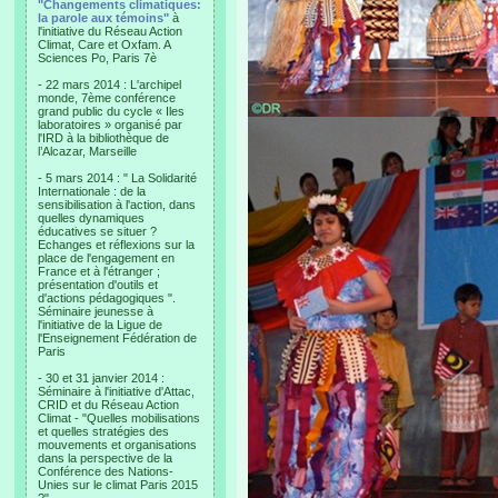
"Changements climatiques:
la parole aux témoins"
à
l'initiative du Réseau Action
Climat, Care et Oxfam. A
Sciences Po, Paris 7è
- 22 mars 2014 : L'archipel
monde, 7ème conférence
grand public du cycle « Iles
laboratoires » organisé par
l'IRD à la bibliothèque de
l’Alcazar, Marseille
- 5 mars 2014 : " La Solidarité
Internationale : de la
sensibilisation à l'action, dans
quelles dynamiques
éducatives se situer ?
Echanges et réflexions sur la
place de l'engagement en
France et à l'étranger ;
présentation d'outils et
d'actions pédagogiques ".
Séminaire jeunesse à
l'initiative de la Ligue de
l'Enseignement Fédération de
Paris
- 30 et 31 janvier 2014 :
Séminaire à l'initiative d'Attac,
CRID et du Réseau Action
Climat - "Quelles mobilisations
et quelles stratégies des
mouvements et organisations
dans la perspective de la
Conférence des Nations-
Unies sur le climat Paris 2015