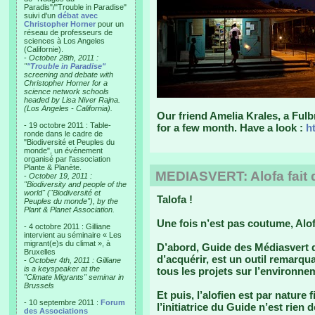
Paradis"/"Trouble in Paradise"
suivi d'un
débat avec
Christopher Horner
pour un
réseau de professeurs de
sciences à Los Angeles
(Californie).
-
October 28th, 2011 :
"
"Trouble in Paradise"
screening and debate with
Christopher Horner for a
science network schools
headed by Lisa Niver Rajna.
(Los Angeles - California).
Our friend Amelia Krales, a Fulb
- 19 octobre 2011 : Table-
for a few month. Have a look :
h
ronde dans le cadre de
"Biodiversité et Peuples du
monde", un événement
organisé par l'association
Plante & Planète.
MEDIASVERT: Alofa fait d
-
October 19, 2011 :
"Biodiversity and people of the
world" ("Biodiversité et
Talofa !
Peuples du monde"), by the
Plant & Planet Association.
Une fois n’est pas coutume, Alofa
- 4 octobre 2011 : Gilliane
intervient au séminaire « Les
migrant(e)s du climat », à
D’abord,
Guide des Médiasvert
q
Bruxelles
d’acquérir, est un outil remarqua
-
October 4th, 2011 : Gilliane
is a keyspeaker at the
tous les projets sur l’environne
"Climate Migrants" seminar in
Brussels
Et puis, l’alofien est par nature
- 10 septembre 2011 :
Forum
l’initiatrice du
Guide
n’est rien d
des Associations