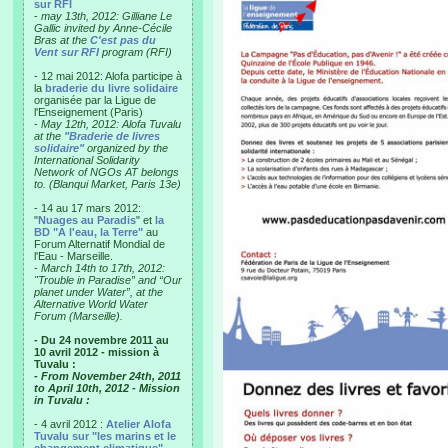
sur RFI
-
may 13th, 2012: Gilliane Le
Gallic invited by Anne-Cécile
Bras at the
C'est pas du
Vent sur RFI
program (RFI)
- 12 mai 2012: Alofa participe à
la
braderie du livre solidaire
organisée par la Ligue de
l'Enseignement (Paris)
-
May 12th, 2012: Alofa Tuvalu
at the
"Braderie de livres
solidaire"
organized by the
International Solidarity
Network of NGOs AT belongs
to. (Blanqui Market, Paris 13e)
- 14 au 17 mars 2012:
"
Nuages au Paradis
" et
la
BD "A l'eau, la Terre"
au
Forum Alternatif Mondial de
l'Eau - Marseille.
-
March 14th to 17th, 2012:
"Trouble in Paradise” and “Our
planet under Water”, at the
Alternative World Water
Forum (Marseille).
- Du 24 novembre 2011 au
10 avril 2012 - mission à
Tuvalu :
- From November 24th, 2011
to April 10th, 2012 - Mission
in Tuvalu :
- 4 avril 2012 :
Atelier Alofa
Tuvalu sur "les marins et le