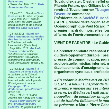
Tuvalu d’exister. C’est en effet g
Parisiennes
-
September 10th, 2011 :
Paris
Planète Future, que Gilliane Le 
Association Forum
rendre à Tuvalu tourner
"Nuages
- 19 juin 2011 : Stand au
Vide-
l'aventure
commence.
Grenier
sur la Butte Bergeyre
Présidente de la
Société Europé
-
June 19th, 2011 : Gilliane
(SERE), Marie-Pierre organise ave
and Fanny are Alofa Tuvalu
booth keepers in the context
Océanographique Paul Ricard, 
of
the hill back yard sale
.
premier mardi du mois, elles fon
- 28 mai 2011 :
Stand aux
affaires de l’environnement en p
4ème rencontres nationales
des étudiants pour le DD
à
VIENT DE PARAITRE : Le Guid
la Cité Internationale
Universitaire (Paris 14e)
-
May 28th, 2011 :
An Alofa
Le premier annuaire recensant 
Tuvalu exhibit
at the
“Students for sustainable
du développement durable : press
development” 4th National
presse, de communication, jour
meeting at the International
“Cité Universitaire” (Paris 14e)
audiovisuelle, médias internet, 
établissements d’enseignement, 
- 21 mai 2011 :
Stand à la
organismes syndicaux professio
"braderie de livres solidaire"
organisée par le Collectif
d'Associations de Solidarité
« En créant le Médiasvert en 2011
Internationale de la Ligue de
l'Enseignement pour la
S.E.R.E. a voulu s’inspirer de la
Campagne "Pas
et prendre modèle sur ses intera
d'éducation, pas d'avenir
"
la terre. Le Médiasvert naît ains
(Paris 13e)
-
May 21st, 2011 : Marie-
nouvelles ; de constituer un app
Jeanne and Fanny are
Alofa
; et de traduire fidèlement le m
Tuvalu booth keepers"
at
the
"Braderie de livres
se présente. »
Marie-Pierre Cabe
solidaire"
organized by the