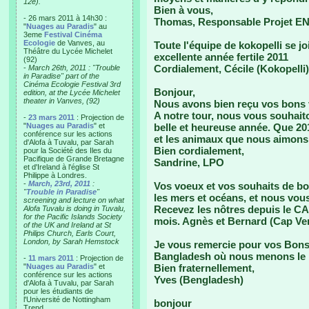
12e).
Bien à vous,
- 26 mars 2011 à 14h30 :
Thomas, Responsable Projet E
"
Nuages au Paradis
" au
3eme
Festival Cinéma
Ecologie
de Vanves, au
Toute l'équipe de kokopelli se j
Théâtre du Lycée Michelet
excellente année fertile 2011
(92)
Cordialement, Cécile (Kokopelli)
-
March 26th, 2011 : "Trouble
in Paradise" part of the
Cinéma Ecologie Festival 3rd
Bonjour,
edition, at the Lycée Michelet
theater in Vanves, (92)
Nous avons bien reçu vos bons 
A notre tour, nous vous souhait
-
23 mars 2011
: Projection de
"
Nuages au Paradis
" et
belle et heureuse année. Que 201
conférence sur les actions
et les animaux que nous aimons 
d'Alofa à Tuvalu, par Sarah
Bien cordialement,
pour la Société des Iles du
Pacifique de Grande Bretagne
Sandrine, LPO
et d'Ireland à l'église St
Philippe à Londres.
-
March, 23rd, 2011
:
Vos voeux et vos souhaits de bo
"
Trouble in Paradise
"
les mers et océans, et nous vou
screening and lecture on what
Recevez les nôtres depuis le C
Alofa Tuvalu is doing in Tuvalu,
for the Pacific Islands Society
mois. Agnès et Bernard (Cap Ver
of the UK and Ireland at St
Philips Church, Earls Court,
London, by Sarah Hemstock
Je vous remercie pour vos Bons
Bangladesh où nous menons l
-
11 mars 2011
: Projection de
"
Nuages au Paradis
" et
Bien fraternellement,
conférence sur les actions
Yves (Bengladesh)
d'Alofa à Tuvalu, par Sarah
pour les étudiants de
l'Université de Nottingham
bonjour
Trend