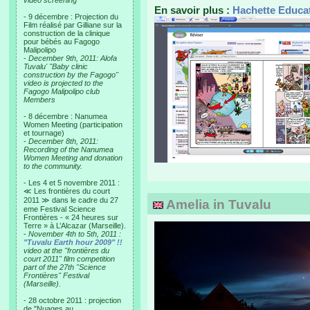
video screening
En savoir plus :
Hachette Educa
- 9 décembre : Projection du
Film réalisé par Gilliane sur la
construction de la clinique
pour bébés au Fagogo
Malipolipo
-
December 9th, 2011: Alofa
Tuvalu' "Baby clinic
construction by the Fagogo"
video is projected to the
Fagogo Malipolipo club
Members
- 8 décembre : Nanumea
Women Meeting (participation
et tournage)
-
December 8th, 2011:
Recording of the Nanumea
Women Meeting and donation
to the community.
- Les 4 et 5 novembre 2011 :
≪ Les frontières du court
2011 ≫ dans le cadre du 27
Amelia in Tuvalu
eme Festival Science
Frontières - « 24 heures sur
Terre » à L’Alcazar (Marseille).
-
November 4th to 5th, 2011 :
"Tuvalu Earth hour 2009" !!
video at the "frontières du
court 2011" film competition
part of the 27th "Science
Frontières" Festival
(Marseille).
- 28 octobre 2011 : projection
de "Nuages au