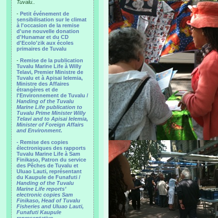
Tuvalu..
-
Petit événement de
sensibilisation sur le climat
à l'occasion de la remise
d'une nouvelle donation
d'Hunamar et du CD
d'Ecolo'zik aux écoles
primaires de Tuvalu
-
Remise de la publication
Tuvalu Marine Life à Willy
Telavi, Premier Ministre de
Tuvalu et à Apisai Ielemia,
Ministre des Affaires
étrangères et de
l'Environnement de Tuvalu /
Handing of the Tuvalu
Marine Life publication to
Tuvalu Prime Minister Willy
Telavi and to Apisai Ielemia,
Minister of Foreign Affairs
and Environment.
- Remise des copies
électroniques des rapports
Tuvalu Marine Life à Sam
Finikaso, Patron du service
des Pêches de Tuvalu et
Uluao Lauti, représentant
du Kaupule de Funafuti /
Handing of the Tuvalu
Marine Life reports’
electronic copies Sam
Finikaso, Head of Tuvalu
Fisheries and Uluao Lauti,
Funafuti Kaupule