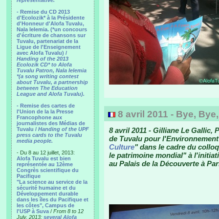
representative.
- Remise du CD 2013
d'Ecolozik* à la Présidente
d'Honneur d'Alofa Tuvalu,
Nala Ielemia. (*un concours
d'écriture de chansons sur
Tuvalu, partenariat de la
Ligue de l'Enseignement
avec Alofa Tuvalu) /
Handing of the 2013
Ecolozik CD* to Alofa
Tuvalu Patron, Nala Ielemia
*(a song writing contest
about Tuvalu, a partnership
between The Education
League and Alofa Tuvalu).
- Remise des cartes de
l'Union de la la Presse
8 avril 2011 - Bye, Bye
Francophone aux
journalistes des Médias de
Tuvalu /
Handing of the UPF
8 avril 2011 - Gilliane Le Gallic
press cards to the Tuvalu
de Tuvalu pour l'Environnement p
media people.
Culture
" dans le cadre du collo
- Du 8 au 12 juillet, 2013:
le patrimoine mondial" à l'initiat
Alofa Tuvalu est bien
au Palais de la Découverte à Par
représentée au 12ème
Congrès scientifique du
Pacifique
"La science au service de la
sécurité humaine et du
Développement durable
dans les îles du Pacifique et
les côtes", Campus de
l'USP à Suva
/
From 8 to 12
July, 2013:
several Alofa