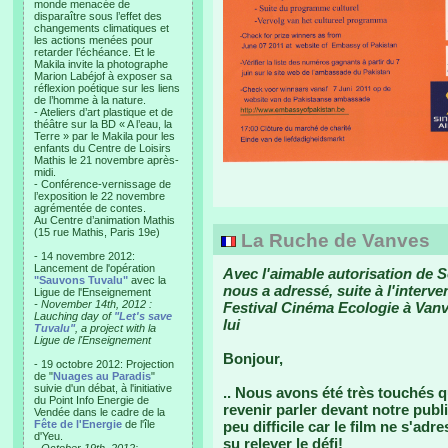
monde menacée de
disparaître sous l’effet des
changements climatiques et
les actions menées pour
retarder l’échéance. Et le
Makila invite la photographe
Marion Labéjof à exposer sa
réflexion poétique sur les liens
de l’homme à la nature.
- Ateliers d’art plastique et de
théâtre sur la BD « A l’eau, la
Terre » par le Makila pour les
enfants du Centre de Loisirs
Mathis le 21 novembre après-
midi.
- Conférence-vernissage de
l’exposition le 22 novembre
agrémentée de contes.
Au Centre d’animation Mathis
(15 rue Mathis, Paris 19e)
La Ruche de Vanves
- 14 novembre 2012:
Lancement de l'opération
Avec l'aimable autorisation de 
"Sauvons Tuvalu"
avec la
nous a adressé, suite à l'interve
Ligue de l'Enseignement
- November 14th, 2012 :
Festival Cinéma Ecologie à Vanve
Lauching day of
"Let's save
lui
Tuvalu"
, a project with la
Ligue de l'Enseignement
Bonjour,
- 19 octobre 2012: Projection
de "
Nuages au Paradis
"
suivie d'un débat, à l'initiative
.. Nous avons été très touchés qu
du Point Info Energie de
revenir parler devant notre publ
Vendée dans le cadre de la
Fête de l'Energie
de l'île
peu difficile car le film ne s'ad
d'Yeu.
su relever le défi!