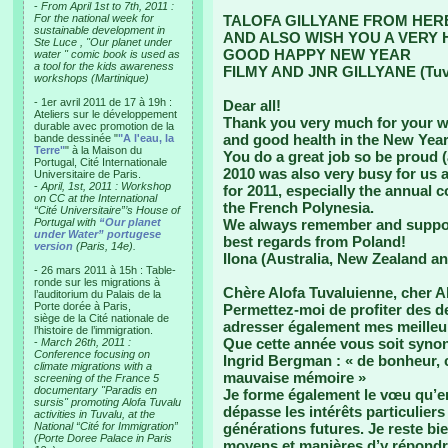
-
From April 1st to 7th, 2011 :
For the national week for
TALOFA GILLYANE FROM HER
sustainable development in
AND ALSO WISH YOU A VERY 
Ste Luce , "Our planet under
GOOD HAPPY NEW YEAR
water " comic book is used as
a tool for the kids awareness
FILMY AND JNR GILLYANE (Tuv
workshops (Martinique)
- 1er avril 2011 de 17 à 19h :
Dear all!
Ateliers sur le développement
Thank you very much for your wi
durable avec promotion de la
and good health in the New Year
bande dessinée "
"A l'eau, la
Terre"
" à la Maison du
You do a great job so be proud (
Portugal, Cité Internationale
2010 was also very busy for us 
Universitaire de Paris.
-
April, 1st, 2011 : Workshop
for 2011, especially the annual 
on CC at the International
the French Polynesia.
“Cité Universitaire”’s House of
Portugal with
“Our planet
We always remember and suppo
under Water” portugese
best regards from Poland!
version
(Paris, 14e).
Ilona (Australia, New Zealand a
- 26 mars 2011 à 15h : Table-
ronde sur les migrations à
Chère Alofa Tuvaluienne, cher Al
l’auditorium du Palais de la
Porte dorée à Paris,
Permettez-moi de profiter des d
siège de la Cité nationale de
adresser également mes meilleu
l’histoire de l’immigration.
Que cette année vous soit synony
-
March 26th, 2011 :
Conference focusing on
Ingrid Bergman : « de bonheur, c
climate migrations with a
mauvaise mémoire »
screening of the France 5
documentary "Paradis en
Je forme également le vœu qu’en 
sursis" promoting Alofa Tuvalu
dépasse les intérêts particulier
activities in Tuvalu, at the
National “Cité for Immigration”
générations futures. Je reste bi
(Porte Doree Palace in Paris
moyens et manières d’y répondre