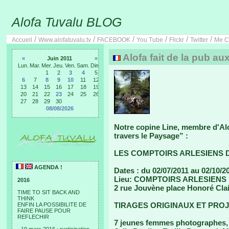
Alofa Tuvalu BLOG
/
/
/
/
/
/
Accueil
Www.alofatuvalu.tv
FACEBOOK
You Tube
Flickr
Twitter
Me C
Alofa fait de la pub au
«
Juin 2011
»
Lun.
Mar.
Mer.
Jeu.
Ven.
Sam.
Dim.
1
2
3
4
5
6
7
8
9
10
11
12
13
14
15
16
17
18
19
20
21
22
23
24
25
26
27
28
29
30
08/08/2026
Notre copine Line, membre d'Alo
travers le Paysage” :
LES COMPTOIRS ARLESIENS 
AGENDA !
Dates : du 02/07/2011 au 02/10/2
Lieu: COMPTOIRS ARLESIENS
2016
2 rue Jouvène place Honoré Clai
TIME TO SIT BACK AND
THINK
TIRAGES ORIGINAUX ET PROJ
ENFIN LA POSSIBILITE DE
FAIRE PAUSE POUR
REFLECHIR
7 jeunes femmes photographes, 