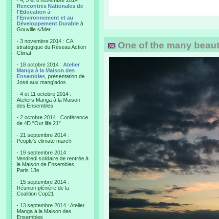
- 4, 5 et 6 novembre 2014 :
Rencontres Nationales de
l'Education à
l'Environnement et au
Développement Durable
à
Gouville s/Mer
- 3 novembre 2014 : CA
One of the many beautif
stratégique du Réseau Action
Climat
- 18 octobre 2014 :
Atelier
Manga à la Maison des
Ensembles
, présentation de
José aux mang'ados
- 4 et 11 octobre 2014 :
Ateliers Manga à la Maison
des Ensembles
- 2 octobre 2014 : Conférence
de 4D "Our life 21"
- 21 septembre 2014 :
People's climate march
- 19 septembre 2014 :
Vendredi solidaire de rentrée à
la Maison de Ensembles,
Paris 13e
- 15 septembre 2014 :
Réunion plénière de la
Coalition Cop21
- 13 septembre 2014 : Atelier
Manga à la Maison des
Ensembles