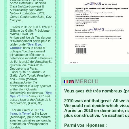
Sarah Hemstock. at Notts
Trent Uni Environment &
Sustainability Research
Network Exhibition, DICE
Centre Conference Suite, City
Campus.
- 8 avril 2011 de 10h à 12h30 :
Gilliane Le Gallic, Présidente
d'Alofa Tuvalu et
Ambassadrice de Tuvalu pour
l'Environnement participe à la
table-ronde "
Bye, Bye,
Culture
" dans le cadre du
colloque "Le changement
climatique un défi pour le
patrimoine mondial" à l'initiative
de l'Université de Versailles St
Quentin, au Palais de la
Découverte à Paris.
-
April 8,2011 : Gilliane Le
Gallic, Alofa Tuvalu President
and Tuvalu goodwill
MERCI !!
ambassador for the
environment is a key speaker
at the Saint Quentin
Vous avez été très nombreux (pr
University’s conference, "
Bye,
Bye, Culture
" about CC and
culture loss at the Palais de la
2010 was not that great. All we 
Decouverte, (Paris, 8e).
We could not decide which visua
Après un 2010 en demi-teinte, 
- 1er au 7 avril 2011 :
"A
l'eau, la Terre"
à Ste Luce
plus constructive. Ne sachant qu
(Martinique) pour des ateliers
avec les primaires pendant la
semaine du développement
Parmi vos réponses :
durable.