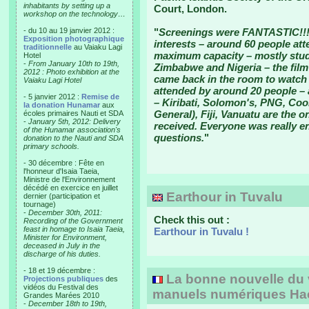
inhabitants by setting up a
Court, London.
workshop on the technology…
- du 10 au 19 janvier 2012 :
"
Screenings were FANTASTIC!!!
Exposition photographique
interests – around 60 people a
traditionnelle
au Vaiaku Lagi
maximum capacity – mostly stude
Hotel
-
From January 10th to 19th,
Zimbabwe and Nigeria – the fil
2012 : Photo exhibition at the
came back in the room to watch 
Vaiaku Lagi Hotel
attended by around 20 people – 
- 5 janvier 2012 :
Remise de
– Kiribati, Solomon's, PNG, Cook
la donation Hunamar
aux
General), Fiji, Vanuatu are the o
écoles primaires Nauti et SDA
-
January 5th, 2012: Delivery
received. Everyone was really en
of the Hunamar association's
questions.
"
donation to the Nauti and SDA
primary schools.
- 30 décembre : Fête en
l'honneur d'Isaia Taeia,
Ministre de l'Environnement
décédé en exercice en juillet
Earthour in Tuvalu
dernier (participation et
tournage)
-
December 30th, 2011:
Check this out :
Recording of the Government
feast in homage to Isaia Taeia,
Earthour in Tuvalu !
Minister for Environment,
deceased in July in the
discharge of his duties.
- 18 et 19 décembre :
La bonne nouvelle du v
Projections publiques
des
vidéos du Festival des
manuels numériques Hac
Grandes Marées 2010
-
December 18th to 19th,