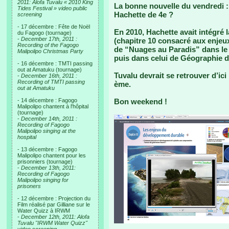
2011: Alofa Tuvalu « 2010 King
La bonne nouvelle du vendredi 
Tides Festival » video public
Hachette de 4e ?
screening
- 17 décembre : Fête de Noël
En 2010, Hachette avait intégré l
du Fagogo (tournage)
-
December 17th, 2011 :
(chapitre 10 consacré aux enjeu
Recording of the Fagogo
de “Nuages au Paradis” dans le
Malipolipo Christmas Party
puis dans celui de Géographie d
- 16 décembre : TMTI passing
out at Amatuku (tournage)
Tuvalu devrait se retrouver d’i
-
December 16th, 2011 :
Recording of TMTI passing
ème.
out at Amatuku
- 14 décembre : Fagogo
Bon weekend !
Malipolipo chantent à l'hôpital
(tournage)
-
December 14th, 2011 :
Recording of Fagogo
Malipolipo singing at the
hospital
- 13 décembre : Fagogo
Malipolipo chantent pour les
prisonniers (tournage)
-
December 13th, 2011:
Recording of Fagogo
Malipolipo singing for
prisoners
- 12 décembre : Projection du
Film réalisé par Gilliane sur le
Water Quizz à IRWM
-
December 12th, 2011: Alofa
Tuvalu "IRWM Water Quizz"