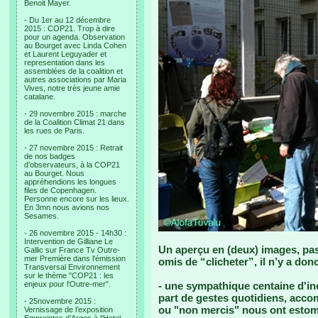
Benoit Mayer.
- Du 1er au 12 décembre
2015 : COP21. Trop à dire
pour un agenda. Observation
au Bourget avec Linda Cohen
et Laurent Leguyader et
representation dans les
assemblées de la coalition et
autres associations par Maria
Vives, notre très jeune amie
catalane.
- 29 novembre 2015 : marche
de la Coalition Climat 21 dans
les rues de Paris.
- 27 novembre 2015 : Retrait
de nos badges
d’observateurs, à la COP21
au Bourget. Nous
appréhendions les longues
files de Copenhagen.
Personne encore sur les lieux.
En 3mn nous avions nos
Sesames.
- 26 novembre 2015 - 14h30 :
Intervention de Gilliane Le
Un aperçu en (deux) images, pas
Gallic sur France Tv Outre-
mer Première dans l'émission
omis de “clicheter”, il n’y a don
Transversal Environnement
sur le thème "COP21 : les
enjeux pour l'Outre-mer".
- une sympathique centaine d'inc
part de gestes quotidiens, acco
- 25novembre 2015 :
ou "non mercis" nous ont estoma
Vernissage de l’exposition