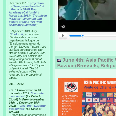
-1er mars 2013:
projection
de "Nuages au Paradis" et
débat à la STAR Prep
Academy (Californie) /
March 1st, 2013: "Trouble in
Paradise" screening and
debate at the STAR Prep
Academy (California)
- 29 janvier 2013: Jury
d'
Ecolo'zik
, le concours
d'écriture de chansons
organisé par la Ligue de
l'Enseignement autour du
thème "Sauvons Tuvalu". Les
lauréats enregistreront leur
titre en studio. /
January 29th,
2013: Jury of Ecolozik, the
June 4th: Asia Pacifi
song writing contest about
Tuvalu. 40 classes, 1000 kids
Bazaar (Brussels, Belgi
all together from 8 to 14 year
old participated. The 18
selected songs will be
recorded in a professional
studio.
2011 - 2012
- Du 14 novembre au 16
décembre 2012:
"La route
des contes"
(La Celle St
Cloud) /
- From November
14th to December 15th,
2012:
"Tales' trip - La route
des contes"
(La Celle St
Cloud)
:
- Exposition de photographies