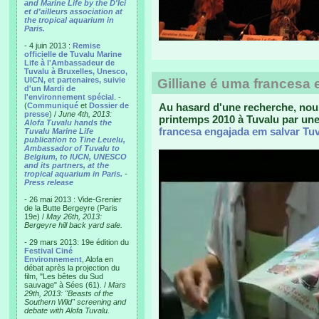
and Marine Life by the D'Ici
et d'ailleurs association at
the tropical aquarium in
Paris.
- 4 juin 2013 :
Remise
officielle de Tuvalu Marine
Life à l'Ambassadeur de
Tuvalu à Bruxelles, Unesco,
UICN, et partenaires, suivie
Gilliane é uma francesa
d'un Mardi de
l'environnement spécial
. -
(
Communiqué
et
Dossier de
Au hasard d'une recherche, nou
presse
) /
June 4th, 2013:
printemps 2010 à Tuvalu par un
Alofa Tuvalu hands the
francesa engajada em salvar Tu
Tuvalu Marine Life
publication to Tine Leuelu,
Ambassador of Tuvalu to
Belgium, to IUCN, UNESCO
and its partners, at the
tropical aquarium in Paris.
-
Press release
- 26 mai 2013 : Vide-Grenier
de la Butte Bergeyre (Paris
19e) /
May 26th, 2013:
Bergeyre hill back yard sale.
- 29 mars 2013: 19e édition du
Festival Ciné
Environnement
, Alofa en
débat après la projection du
film, "Les bêtes du Sud
sauvage" à Sées (61). /
Mars
29th, 2013: "Beasts of the
Southern Wild" screening and
debate with Alofa Tuvalu.