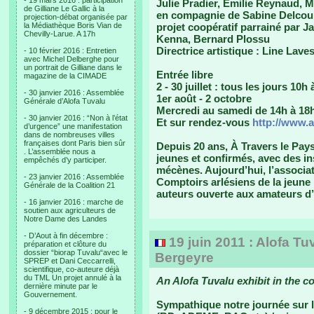
- 19 mars 2016 : participation
Julie Pradier, Emilie Reynaud, M
de Gilliane Le Gallic à la
en compagnie de Sabine Delcou
projection-débat organisée par
la Médiathèque Boris Vian de
projet coopératif parrainé par 
Chevilly-Larue. A 17h
Kenna, Bernard Plossu
Directrice artistique : Line Lave
- 10 février 2016 : Entretien
avec Michel Delberghe pour
un portrait de Gilliane dans le
Entrée libre
magazine de la CIMADE
2 - 30 juillet : tous les jours 10h
- 30 janvier 2016 : Assemblée
1er août - 2 octobre
Générale d’Alofa Tuvalu
Mercredi au samedi de 14h à 18
- 30 janvier 2016 : “Non à l’état
Et sur rendez-vous
http://www.
d’urgence” une manifestation
dans de nombreuses villes
françaises dont Paris bien sûr
Depuis 20 ans, À Travers le Pay
. L’assemblée nous a
jeunes et confirmés, avec des in
empêchés d’y participer.
mécènes. Aujourd’hui, l’associat
- 23 janvier 2016 : Assemblée
Comptoirs arlésiens de la jeune
Générale de la Coalition 21
auteurs ouverte aux amateurs d
- 16 janvier 2016 : marche de
soutien aux agriculteurs de
Notre Dame des Landes
- D’Aout à fin décembre :
19 juin 2011 : Alofa Tu
préparation et clôture du
dossier “biorap Tuvalu“avec le
Bergeyre
SPREP et Dani Ceccarrelli,
scientifique, co-auteure déjà
du TML Un projet annulé à la
An Alofa Tuvalu exhibit in the co
dernière minute par le
Gouvernement.
Sympathique notre journée sur l
- 9 décembre 2015 : pour le