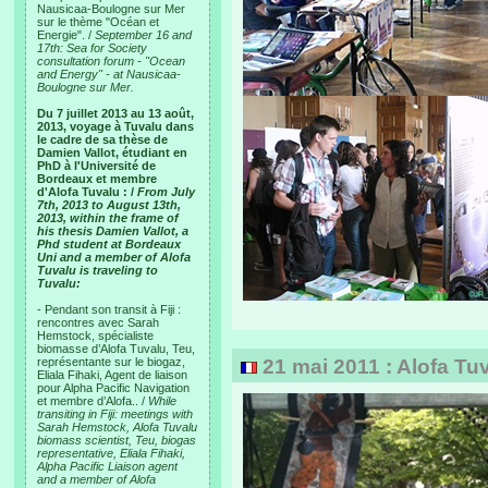
Nausicaa-Boulogne sur Mer
sur le thème "Océan et
Energie". /
September 16 and
17th: Sea for Society
consultation forum - "Ocean
and Energy" - at Nausicaa-
Boulogne sur Mer.
Du 7 juillet 2013 au 13 août,
2013, voyage à Tuvalu dans
le cadre de sa thèse de
Damien Vallot, étudiant en
PhD à l'Université de
Bordeaux et membre
d'Alofa Tuvalu : /
From July
7th, 2013 to August 13th,
2013, within the frame of
his thesis Damien Vallot, a
Phd student at Bordeaux
Uni and a member of Alofa
Tuvalu is traveling to
Tuvalu:
- Pendant son transit à Fiji :
rencontres avec Sarah
Hemstock, spécialiste
biomasse d’Alofa Tuvalu, Teu,
représentante sur le biogaz,
21 mai 2011 : Alofa Tuva
Eliala Fihaki, Agent de liaison
pour Alpha Pacific Navigation
et membre d’Alofa.. /
While
transiting in Fiji: meetings with
Sarah Hemstock, Alofa Tuvalu
biomass scientist, Teu, biogas
representative, Eliala Fihaki,
Alpha Pacific Liaison agent
and a member of Alofa