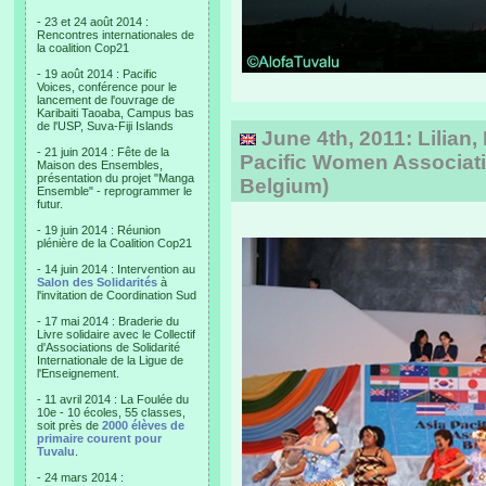
- 23 et 24 août 2014 :
Rencontres internationales de
la coalition Cop21
- 19 août 2014 : Pacific
Voices, conférence pour le
lancement de l'ouvrage de
Karibaiti Taoaba, Campus bas
de l'USP, Suva-Fiji Islands
June 4th, 2011: Lilian, 
- 21 juin 2014 : Fête de la
Pacific Women Associati
Maison des Ensembles,
présentation du projet "Manga
Belgium)
Ensemble" - reprogrammer le
futur.
- 19 juin 2014 : Réunion
plénière de la Coalition Cop21
- 14 juin 2014 : Intervention au
Salon des Solidarités
à
l'invitation de Coordination Sud
- 17 mai 2014 : Braderie du
Livre solidaire avec le Collectif
d'Associations de Solidarité
Internationale de la Ligue de
l'Enseignement.
- 11 avril 2014 : La Foulée du
10e - 10 écoles, 55 classes,
soit près de
2000 élèves de
primaire courent pour
Tuvalu
.
- 24 mars 2014 :