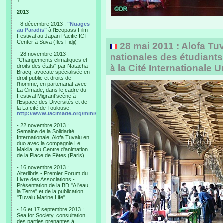
?"
2013
- 8 décembre 2013 :
"Nuages
au Paradis"
à l'Ecopass Film
Festival au Japan Pacific ICT
Center à Suva (Iles Fidji)
28 mai 2011 : Alofa Tu
- 28 novembre 2013 :
nationales des étudiant
"Changements climatiques et
droits des états" par Natacha
à la Cité Internationale U
Bracq, avocate spécialisée en
droit public et droits de
l'homme, en partenariat avec
La Cimade, dans le cadre du
Festival Migrant'scène à
l'Espace des Diversités et de
la Laïcité de Toulouse.
http://www.lacimade.org/minisites/migrantscene
- 22 novembre 2013 :
Semaine de la Solidarité
Internationale, Alofa Tuvalu en
duo avec la compagnie Le
Makila, au Centre d'animation
de la Place de Fêtes (Paris)
- 16 novembre 2013 :
Alterlibris - Premier Forum du
Livre des Associations -
Présentation de la BD "A l'eau,
la Terre" et de la publication
"Tuvalu Marine Life".
- 16 et 17 septembre 2013 :
Sea for Society, consultation
des parties prenantes à