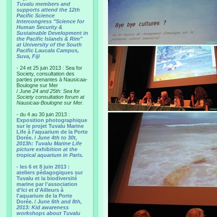
Tuvalu members and
supports attend the 12th
Pacific Science
Intercongress "Science for
Human Security &
Sustainable Development in
the Pacific Islands & Rim"
at University of the South
Pacific Laucala Campus,
Suva, Fiji
- 24 et 25 juin 2013 : Sea for
Society, consultation des
parties prenantes à Nausicaa-
Boulogne sur Mer
/
June 24 and 25th: Sea for
Society consultation forum at
Nausicaa-Boulogne sur Mer.
- du 4 au 30 juin 2013 :
Exposition photographique
sur le projet Tuvalu Marine
Life à l'aquarium de la Porte
Dorée. /
June 4th to 30t,
2013h: Tuvalu Marine Life
picture exhibition at the
tropical aquarium in Paris.
- les 6 et 8 juin 2013 :
ateliers pédagogiques sur
Tuvalu et la biodiversité
marine par l'association
d'Ici et d'Ailleurs à
l'aquarium de la Porte
Dorée. /
June 6th and 8th,
2013: Kid awareness
workshops about Tuvalu