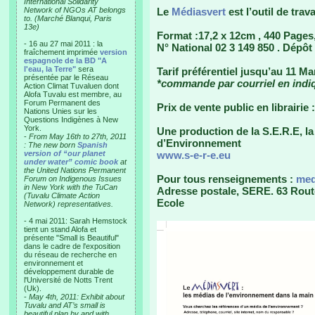
International Solidarity
Network of NGOs AT belongs
Le
Médiasvert
est l’outil de trav
to. (Marché Blanqui, Paris
13e)
Format :17,2 x 12cm , 440 Pages
- 16 au 27 mai 2011 : la
N° National 02 3 149 850 . Dépô
fraîchement imprimée
version
espagnole de la BD "A
l'eau, la Terre"
sera
Tarif préférentiel jusqu’au 11 Ma
présentée par le Réseau
*commande par courriel en indiq
Action Climat Tuvaluen dont
Alofa Tuvalu est membre, au
Forum Permanent des
Prix de vente public en librairie
Nations Unies sur les
Questions Indigènes à New
York.
Une production de la S.E.R.E, l
-
From May 16th to 27th, 2011
d’Environnement
: The new born
Spanish
version of “our planet
www.s-e-r-e.eu
under water” comic book
at
the United Nations Permanent
Pour tous renseignements :
med
Forum on Indigenous Issues
in New York with the TuCan
Adresse postale, SERE. 63 Rout
(Tuvalu Climate Action
Ecole
Network) representatives.
- 4 mai 2011: Sarah Hemstock
tient un stand Alofa et
présente "Small is Beautiful"
dans le cadre de l'exposition
du réseau de recherche en
environnement et
développement durable de
l'Université de Notts Trent
(Uk).
-
May 4th, 2011: Exhibit about
Tuvalu and AT’s small is
beautiful plan by and with