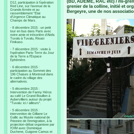
(BD, ADEME, RAC etc) / mi-grenie
D12, participation à l’opération
grenier de la colline, initié et o
Red Line, sur l’avenue de la
Grande Armée et au
Bergeyre, une de nos associatio
rassemblement “Etat
d’Urgence Climatique au
Champs de Mars.
- 8 décembre 2015 : un petit
tour en bus dans Paris avec
notre amie et trésorière d’Alofa
Tuvalu à Tuvalu, Risasi
Finikaso.
- 7 décembre 2015 : visite à
l’opération Paris-Terre du Jour
de la Terre a l’Espace
Ephémère.
- 6 décembre 2015 :
participation au Sommet des
196 Chaises à Montreuil dans
le cadre du village des
alternatives.
- 5 décembre 2015 :
Intervention de Fanny Héros
au café Le Grand Bouillon à
Aubervilliers autour du projet
"Tuvalu: ici / ailleurs".
- 5 décembre 2015 :
intervention de Gilliane Le
Gallic au Musée national de
l’histoire de l’immigration, à la
projection-débat organisee par
l’OIM avec Dominique
Duchene, Guigone Camus et