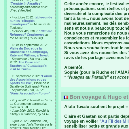
- October 19th, 2012:
Cette année encore, le festival 
"
Trouble in Paradise
"
screening and debate at Ile
préoccupations sont réelles et p
d'Yeu (Vendée)
diversité et la complexité des pro
- 4 octobre 2012:
table-ronde
tant à faire... nous avons tout 
sur les "réfugiés
malheureusement, les dés semblen
climatiques"
au Muséum de
sens et nous a beaucoup touché
Toulouse
-
October 4th, 2012:
“Climate
Nous vous remercions de nous avo
Refugees” Conference
at
consciences et rassembler les f
the Museum (Toulouse)
associations. Nous espérons avo
- 18 et 19 septembre 2012:
Nous vous souhaitons tout le co
Visite du Duc et de la
Duchesse de Cambridge,
Si vous avez des nouvelles des 
Kate and William, à Tuvalu
ravis de les partager avec nos l
-
September 18th and 19th,
2012:
The Duke and
Dutches of Cambridge's
A bientôt,
visit to Tuvalu
Sophie (pour la Ruche et l'AMA
- 15 septembre 2012:
"Forum
*
"Nuages au Paradis" est access
des Associations et des
Sports du 19e"
, Place de la
Bataille de Stalingrad (Paris)
-
September 15th, 2012:
"Paris Association Forum"
Bon voyage à Hugo et
- 20 juin 2012: Rio+20 à Clichy
La Garenne en partenariat
Alofa Tuvalu soutient le projet « 
avec la SERE
-
June 20th, 2012: Rio+20 in
Clichy La Garenne, by SERE
Claire et Gaetan sont partis de
voyage en voilier
"Au Fil des Mi
- 6 juin 2012: Sandrine Job,
expert pour Alofa Tuvalu sur le
sensibiliser petits et grands a
projet "Tuvalu Marine Life",