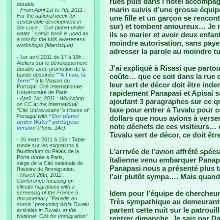
rues puis dans l’hotel accompag
durable.
marin suivis d’une grosse équipe
-
From April 1st to 7th, 2011 :
For the national week for
une fille et un garçon se rencon
sustainable development in
sur) et tombent amoureux… Je n
Ste Luce , "Our planet under
water " comic book is used as
ils se marier et avoir deux enfa
a tool for the kids awareness
moindre autorisation, sans paye
workshops (Martinique)
adresser la parole au moindre 
- 1er avril 2011 de 17 à 19h :
Ateliers sur le développement
J’ai expliqué à Risasi que partou
durable avec promotion de la
bande dessinée "
"A l'eau, la
coûte… que ce soit dans la rue 
Terre"
" à la Maison du
leur sert de décor doit être inde
Portugal, Cité Internationale
rapidement Panapasi et Apisai su
Universitaire de Paris.
-
April, 1st, 2011 : Workshop
ajoutant 3 paragraphes sur ce que
on CC at the International
taxe pour entrer à Tuvalu pour 
“Cité Universitaire”’s House of
Portugal with
“Our planet
dollars que nous avions à verser
under Water” portugese
note déchets de ces visiteurs… et 
version
(Paris, 14e).
Tuvalu sert de décor, ce doit êt
- 26 mars 2011 à 15h : Table-
ronde sur les migrations à
L’arrivée de l’avion affrété spé
l’auditorium du Palais de la
Porte dorée à Paris,
italienne venu embarquer Panap
siège de la Cité nationale de
Panapasi nous a présenté plus tar
l’histoire de l’immigration.
-
March 26th, 2011 :
l’air plutôt sympa…. Mais quan
Conference focusing on
climate migrations with a
Idem pour l’équipe de chercheu
screening of the France 5
documentary "Paradis en
Très sympathique au demeurant, e
sursis" promoting Alofa Tuvalu
partent cette nuit sur le patroui
activities in Tuvalu, at the
National “Cité for Immigration”
rentrer dimanche. Je sais par Da