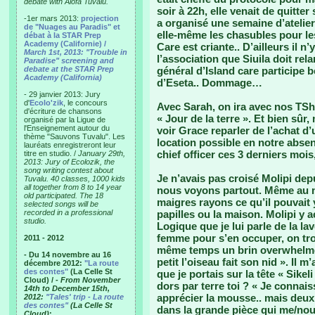
debate with Alofa Tuvalu.
soir à 22h, elle venait de quitter
-1er mars 2013:
projection
a organisé une semaine d’atelier
de "Nuages au Paradis" et
elle-même les chasubles pour le
débat à la STAR Prep
Academy (Californie) /
Care est criante.. D’ailleurs il n’
March 1st, 2013: "Trouble in
l’association que Siuila doit rela
Paradise" screening and
debate at the STAR Prep
général d’Island care participe
Academy (California)
d’Eseta.. Dommage…
- 29 janvier 2013: Jury
d'
Ecolo'zik
, le concours
Avec Sarah, on ira avec nos TSh
d'écriture de chansons
« Jour de la terre ». Et bien sûr
organisé par la Ligue de
l'Enseignement autour du
voir Grace reparler de l’achat d
thème "Sauvons Tuvalu". Les
location possible en notre absen
lauréats enregistreront leur
chief officer ces 3 derniers moi
titre en studio. /
January 29th,
2013: Jury of Ecolozik, the
song writing contest about
Je n’avais pas croisé Molipi dep
Tuvalu. 40 classes, 1000 kids
all together from 8 to 14 year
nous voyons partout. Même au m
old participated. The 18
maigres rayons ce qu’il pouvait y
selected songs will be
recorded in a professional
papilles ou la maison. Molipi y a
studio.
Logique que je lui parle de la l
femme pour s’en occuper, on tro
2011 - 2012
même temps un brin overwhelmed
- Du 14 novembre au 16
petit l’oiseau fait son nid ». Il 
décembre 2012:
"La route
des contes"
(La Celle St
que je portais sur la tête « Sikeli
Cloud) /
- From November
dors par terre toi ? « Je connai
14th to December 15th,
apprécier la mousse.. mais deux j
2012:
"Tales' trip - La route
des contes"
(La Celle St
dans la grande pièce qui me/nous
Cloud)
: