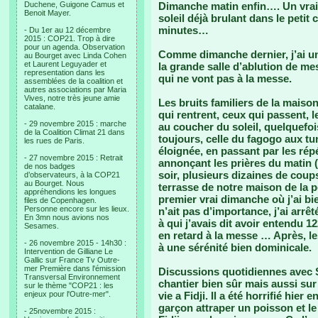
Duchene, Guigone Camus et
Dimanche matin enfin…. Un vrai p
Benoit Mayer.
soleil déjà brulant dans le peti
minutes…
- Du 1er au 12 décembre
2015 : COP21. Trop à dire
pour un agenda. Observation
Comme dimanche dernier, j’ai un
au Bourget avec Linda Cohen
et Laurent Leguyader et
la grande salle d’ablution de mes
representation dans les
qui ne vont pas à la messe.
assemblées de la coalition et
autres associations par Maria
Vives, notre très jeune amie
Les bruits familiers de la maison
catalane.
qui rentrent, ceux qui passent, l
- 29 novembre 2015 : marche
au coucher du soleil, quelquefois
de la Coalition Climat 21 dans
toujours, celle du fagogo aux tu
les rues de Paris.
éloignée, en passant par les répé
- 27 novembre 2015 : Retrait
annonçant les prières du matin (
de nos badges
soir, plusieurs dizaines de cou
d’observateurs, à la COP21
au Bourget. Nous
terrasse de notre maison de la 
appréhendions les longues
premier vrai dimanche où j’ai bie
files de Copenhagen.
Personne encore sur les lieux.
n’ait pas d’importance, j’ai arr
En 3mn nous avions nos
à qui j’avais dit avoir entendu 1
Sesames.
en retard à la messe … Après, l
- 26 novembre 2015 - 14h30 :
à une sérénité bien dominicale.
Intervention de Gilliane Le
Gallic sur France Tv Outre-
mer Première dans l'émission
Discussions quotidiennes avec Si
Transversal Environnement
chantier bien sûr mais aussi sur
sur le thème "COP21 : les
enjeux pour l'Outre-mer".
vie a Fidji. Il a été horrifié hier
garçon attraper un poisson et l
- 25novembre 2015 :