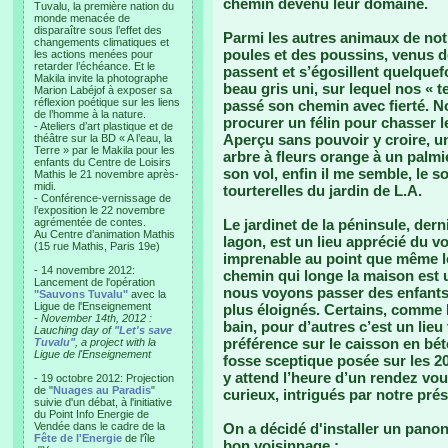
chemin devenu leur domaine.
Tuvalu, la première nation du
monde menacée de
disparaître sous l’effet des
Parmi les autres animaux de not
changements climatiques et
poules et des poussins, venus d
les actions menées pour
retarder l’échéance. Et le
passent et s’égosillent quelquef
Makila invite la photographe
beau gris uni, sur lequel nos « te
Marion Labéjof à exposer sa
réflexion poétique sur les liens
passé son chemin avec fierté. 
de l’homme à la nature.
procurer un félin pour chasser l
- Ateliers d’art plastique et de
Aperçu sans pouvoir y croire, un
théâtre sur la BD « A l’eau, la
Terre » par le Makila pour les
arbre à fleurs orange à un palm
enfants du Centre de Loisirs
son vol, enfin il me semble, le 
Mathis le 21 novembre après-
midi.
tourterelles du jardin de L.A.
- Conférence-vernissage de
l’exposition le 22 novembre
agrémentée de contes.
Le jardinet de la péninsule, derni
Au Centre d’animation Mathis
lagon, est un lieu apprécié du vo
(15 rue Mathis, Paris 19e)
imprenable au point que même le
- 14 novembre 2012:
chemin qui longe la maison est un
Lancement de l'opération
nous voyons passer des enfants,
"Sauvons Tuvalu"
avec la
Ligue de l'Enseignement
plus éloignés. Certains, comme K
- November 14th, 2012 :
bain, pour d’autres c’est un lieu
Lauching day of
"Let's save
préférence sur le caisson en bét
Tuvalu"
, a project with la
Ligue de l'Enseignement
fosse sceptique posée sur les 20
y attend l’heure d’un rendez vou
- 19 octobre 2012: Projection
de "
Nuages au Paradis
"
curieux, intrigués par notre pré
suivie d'un débat, à l'initiative
du Point Info Energie de
Vendée dans le cadre de la
On a décidé d'installer un panon
Fête de l'Energie
de l'île
bon voisinnage :