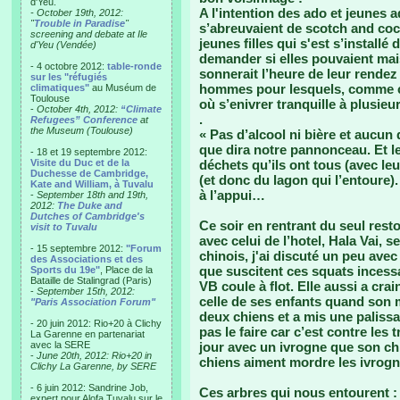
d'Yeu.
A l'intention des ado et jeunes
- October 19th, 2012:
"
Trouble in Paradise
"
s’abreuvaient de scotch and coc
screening and debate at Ile
jeunes filles qui s'est s’installé
d'Yeu (Vendée)
demander si elles pouvaient mai
- 4 octobre 2012:
table-ronde
sonnerait l’heure de leur rendez
sur les "réfugiés
hommes pour lesquels, comme ce 
climatiques"
au Muséum de
Toulouse
où s’enivrer tranquille à plusieur
-
October 4th, 2012:
“Climate
.
Refugees” Conference
at
the Museum (Toulouse)
« Pas d’alcool ni bière et aucun
que dira notre pannonceau. Et le
- 18 et 19 septembre 2012:
Visite du Duc et de la
déchets qu’ils ont tous (avec l
Duchesse de Cambridge,
(et donc du lagon qui l’entoure
Kate and William, à Tuvalu
à l’appui…
-
September 18th and 19th,
2012:
The Duke and
Dutches of Cambridge's
Ce soir en rentrant du seul resto
visit to Tuvalu
avec celui de l’hotel, Hala Vai, 
- 15 septembre 2012:
"Forum
chinois, j'ai discuté un peu ave
des Associations et des
que suscitent ces squats incess
Sports du 19e"
, Place de la
Bataille de Stalingrad (Paris)
VB coule à flot. Elle aussi a cra
-
September 15th, 2012:
celle de ses enfants quand son m
"Paris Association Forum"
deux chiens et a mis une palissa
- 20 juin 2012: Rio+20 à Clichy
pas le faire car c’est contre les 
La Garenne en partenariat
avec la SERE
jour avec un ivrogne que son chi
-
June 20th, 2012: Rio+20 in
chiens aiment mordre les ivrogn
Clichy La Garenne, by SERE
- 6 juin 2012: Sandrine Job,
Ces arbres qui nous entourent :
expert pour Alofa Tuvalu sur le