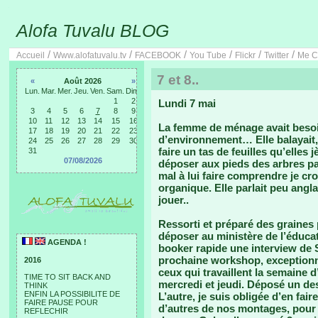
Alofa Tuvalu BLOG
/
/
/
/
/
/
Accueil
Www.alofatuvalu.tv
FACEBOOK
You Tube
Flickr
Twitter
Me C
7 et 8..
«
Août 2026
»
Lun.
Mar.
Mer.
Jeu.
Ven.
Sam.
Dim.
1
2
Lundi 7 mai
3
4
5
6
7
8
9
10
11
12
13
14
15
16
La femme de ménage avait besoi
17
18
19
20
21
22
23
d’environnement… Elle balayait
24
25
26
27
28
29
30
faire un tas de feuilles qu’elles 
31
07/08/2026
déposer aux pieds des arbres pa
mal à lui faire comprendre je croi
organique. Elle parlait peu angla
jouer..
Ressorti et préparé des graines 
déposer au ministère de l’éduca
AGENDA !
booker rapide une interview de S
prochaine workshop, exceptionn
2016
ceux qui travaillent la semaine d
TIME TO SIT BACK AND
mercredi et jeudi. Déposé un d
THINK
ENFIN LA POSSIBILITE DE
L’autre, je suis obligée d’en fa
FAIRE PAUSE POUR
d’autres de nos montages, pour 
REFLECHIR