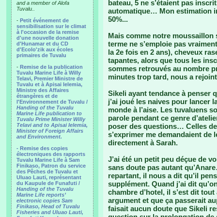
bateau, 5 ne s’étaient pas inscri
and a member of Alofa
Tuvalu..
automatique… Mon estimation in
50%...
-
Petit événement de
sensibilisation sur le climat
à l'occasion de la remise
Mais comme notre moussaillon su
d'une nouvelle donation
terme ne s’emploie pas vraiment 
d'Hunamar et du CD
d'Ecolo'zik aux écoles
la 2e fois en 2 ans), cheveux ras
primaires de Tuvalu
tapantes, alors que tous les insc
-
Remise de la publication
sommes retrouvés au nombre pré
Tuvalu Marine Life à Willy
minutes trop tard, nous a rejoin
Telavi, Premier Ministre de
Tuvalu et à Apisai Ielemia,
Ministre des Affaires
Sikeli ayant tendance à penser q
étrangères et de
j’ai joué les naives pour lancer 
l'Environnement de Tuvalu /
Handing of the Tuvalu
monde à l’aise. Les tuvaluens so
Marine Life publication to
parole pendant ce genre d’atelie
Tuvalu Prime Minister Willy
Telavi and to Apisai Ielemia,
poser des questions… Celles de
Minister of Foreign Affairs
s’exprimer me demandaient de le 
and Environment.
directement à Sarah.
- Remise des copies
électroniques des rapports
J’ai été un petit peu déçue de vo
Tuvalu Marine Life à Sam
Finikaso, Patron du service
sans doute pas autant qu’Anare
des Pêches de Tuvalu et
repartant, il nous a dit qu’il pe
Uluao Lauti, représentant
supplément. Quand j’ai dit qu’on
du Kaupule de Funafuti /
Handing of the Tuvalu
chambre d’hotel, il s’est dit tout 
Marine Life reports’
argument et que ça passerait aupr
electronic copies Sam
Finikaso, Head of Tuvalu
faisait aucun doute que Sikeli r
Fisheries and Uluao Lauti,
question sur la prolongation de 