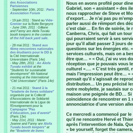
des Associations
Nous en avons profité pour diner
Parisiennes
Gabriel, son « assistant » des i
-
September 10th, 2011 :
Paris
nous rapprocher de Steve et Mo
Association Forum
d’export… Je n’ai pas pu m’emp
- 19 juin 2011 : Stand au
Vide-
parler aussi de réimport des dé
Grenier
sur la Butte Bergeyre
-
June 19th, 2011 : Gilliane
c’est clair… En fin de soirée, l
and Fanny are Alofa Tuvalu
Canberra, Chris, qui fait un tour
booth keepers in the context
qui pourraient servir à ses servi
of
the hill back yard sale
.
jour qu’il allait passer 3 jours
- 28 mai 2011 :
Stand aux
questions sur les énergies etc. «
4ème rencontres nationales
des étudiants pour le DD
à
services culturels, mais on a be
la Cité Internationale
être que… » « Oui, j’ai vu vos do
Universitaire (Paris 14e)
-
May 28th, 2011 :
An Alofa
réception que je pouvais vous le 
Tuvalu exhibit
at the
culturel »…. « C’est très gentil
“Students for sustainable
mais l’impression peut être… » « 
development” 4th National
meeting at the International
pensait qu’il s’agissait de repro
“Cité Universitaire” (Paris 14e)
distribution… Un peu précisé le
- 21 mai 2011 :
Stand à la
notre mobylette, je sautais sur c
"braderie de livres solidaire"
maison une poignée de BD… Si l’
organisée par le Collectif
coincidence de rencontrer en 1 
d'Associations de Solidarité
Internationale de la Ligue de
annonciatrice d’une version al
l'Enseignement pour la
Campagne "Pas
d'éducation, pas d'avenir
"
Ce mercredi a commencé par le br
(Paris 13e)
qu’il ne rencontre Hervé et Thie
-
May 21st, 2011 : Marie-
Jeanne and Fanny are
Alofa
après l’intervention de Nala. Q
Tuvalu booth keepers"
at
« be yourself, forget the camera,
the
"Braderie de livres