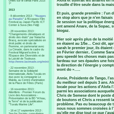
Alofa et suivrait les affaires en
Unies sur le climat Paris 2015
?"
trouille d’être seule dans la mai
2013
Et puis, grande première : l’un
- 8 décembre 2013 :
"Nuages
en stop alors que je n’en faisais
au Paradis"
à l'Ecopass Film
3e session sur la politique éner
Festival au Japan Pacific ICT
Center à Suva (Iles Fidji)
ont amené Anare, de la Sopac, sur
biogaz.
- 28 novembre 2013 :
"Changements climatiques et
droits des états" par Natacha
Hier soir après plus de la moitié
Bracq, avocate spécialisée en
en étaient au 1/5e… Ceci dit, a
droit public et droits de
l'homme, en partenariat avec
sarah le premier jour, ils étaient 
La Cimade, dans le cadre du
en Février dernier.. Comme Sarah
Festival Migrant'scène à
l'Espace des Diversités et de
peu speedé les choses mais pas
la Laïcité de Toulouse.
fardeau sur ses épaules une fois
http://www.lacimade.org/minisites/migrantscene
la direction de l’énergie y compte
- 22 novembre 2013 :
wont do »…..
Semaine de la Solidarité
Internationale, Alofa Tuvalu en
duo avec la compagnie Le
Annie, Présidente de Tango, l’a
Makila, au Centre d'animation
du meilleur oeil depuis 3 ans. Alo
de la Place de Fêtes (Paris)
locale pour les actions d’Alofa 
- 16 novembre 2013 :
parmi les associations auxquelle
Alterlibris - Premier Forum du
Chris de Semese dont le poste 
Livre des Associations -
Présentation de la BD "A l'eau,
de boutons et Chris a ressenti la
la Terre" et de la publication
problème. Pas eu beaucoup de t
"Tuvalu Marine Life".
nous nous sommes croisées à l’a
- 16 et 17 septembre 2013 :
qu’elle me dise tout ce que j’ava
Sea for Society, consultation