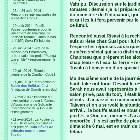
Ensembles
Vaitupu. Discussion sur le jardi
tomates ; demain je lui prépare 
- 23 et 24 août 2014 :
du ministère de l’éducation, qui 
Rencontres internationales de
la coalition Cop21
et qui les lui fera parvenir par 
ce lundi.
- 19 août 2014 : Pacific
Voices, conférence pour le
lancement de l'ouvrage de
Rencontré aussi Risasi à la rech
Karibaiti Taoaba, Campus bas
suis arrêtée chez Susi pour lui re
de l'USP, Suva-Fiji Islands
l’espère les réponses aux 5 que
- 21 juin 2014 : Fête de la
numéro spécial qui sera distrib
Maison des Ensembles,
présentation du projet "Manga
Chapiteau que préparent les alo
Ensemble" - reprogrammer le
chapiteau « A l’eau, la Terre » 
futur.
Tuvalu à l’occasion d’un spécial.
- 19 juin 2014 : Réunion
plénière de la Coalition Cop21
Ma deuxième sortie de la journée 
- 14 juin 2014 : Intervention au
haut, take out food. Devant le r
Salon des Solidarités
à
Sarah nous avait représentés à l
l'invitation de Coordination Sud
salon privé, pas du tout, il était 
- 17 mai 2014 : Braderie du
clients. J’ai passé ma commande
Livre solidaire avec le Collectif
Taiwan et on a survolé la situat
d'Associations de Solidarité
Internationale de la Ligue de
arrivé… la bouffe aussi et nou
l'Enseignement.
pied ».. « Oui, oui, merci ». J’ai
- 11 avril 2014 : La Foulée du
emportée.. Il s’est arrêté de ple
10e - 10 écoles, 55 classes,
dimanche 6 mai, est en train de
soit près de
2000 élèves de
primaire courent pour
fetaui
Tuvalu
.