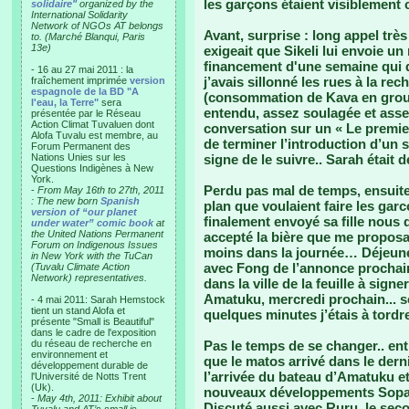
les garçons étaient visiblement 
solidaire"
organized by the
International Solidarity
Network of NGOs AT belongs
Avant, surprise : long appel très
to. (Marché Blanqui, Paris
13e)
exigeait que Sikeli lui envoie un
financement d'une semaine qui de
- 16 au 27 mai 2011 : la
j’avais sillonné les rues à la re
fraîchement imprimée
version
espagnole de la BD "A
(consommation de Kava en groupe
l'eau, la Terre"
sera
entendu, assez soulagée et asse
présentée par le Réseau
Action Climat Tuvaluen dont
conversation sur un « Le premier
Alofa Tuvalu est membre, au
de terminer l’introduction d’un sé
Forum Permanent des
Nations Unies sur les
signe de le suivre.. Sarah était d
Questions Indigènes à New
York.
Perdu pas mal de temps, ensuite,
-
From May 16th to 27th, 2011
: The new born
Spanish
plan que voulaient faire les garc
version of “our planet
finalement envoyé sa fille nous d
under water” comic book
at
the United Nations Permanent
accepté la bière que me proposai
Forum on Indigenous Issues
moins dans la journée… Déjeuner
in New York with the TuCan
avec Fong de l’annonce prochain
(Tuvalu Climate Action
Network) representatives.
dans la ville de la feuille à sign
Amatuku, mercredi prochain... s
- 4 mai 2011: Sarah Hemstock
tient un stand Alofa et
quelques minutes j’étais à tord
présente "Small is Beautiful"
dans le cadre de l'exposition
du réseau de recherche en
Pas le temps de se changer.. entr
environnement et
que le matos arrivé dans le derni
développement durable de
l’arrivée du bateau d’Amatuku et
l'Université de Notts Trent
(Uk).
nouveaux développements Sopac
-
May 4th, 2011: Exhibit about
Discuté aussi avec Ruru, le secon