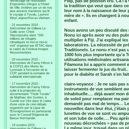
Fidji, pas de poisson cru. Ca l’
Vernissage de l’exposition
Empreintes d’Argos à l’Hotel
la tradition qui veut que dans cer
de Ville, invitées par un de nos
leur nom à la naissance de leur 
plus anciens membres qui fit
le voyage à Tuvalu, Laurent
mère de ». Ils en changent à nou
Weyl, aujourd’hui au Vietnam.
enfant.
- 21 novembre 2015 :
Intervention de Gilliane Le
Nous avons un peu discuté des mé
Gallic avec Chloé
Nonu ici après avoir vu des pubs
Vlassopoulos dans "200
millions de réfugiés
multiplier à Fiji. J’ai expliqué 
climatiques et moi et moi et
laboratoires. La nécessité de p
moi" organisé par ATTAC dans
le cadre du Festival Images
Traditionels. Le nonu n’est pas u
Mouvementées.
1000 fois plus importante qu’a
utilisations médicinales artisan
- 20 novembre 2015 :
Intervention de Fanny Héros à
Filamona lui a appris comment en 
la COP21 des Monts du
laisser fermenter le jus du fruit
Lyonnais à l'occasion de la
COP, pendant la semaine de
pour le diabète et Sarah s’en fai
solidarité internationale.
claire-voyance : Je ne sais pas s
- 17 novembre 2015 :
Intervention de Fanny Héros
instruments de vue semblent avo
suite à la projection du
inhabituelle…. déjà avant mon dé
documentaire "Thule Tuvalu"
de Matthias Von Gunten, à
de soleil pour remplacer ma pair
Condé-sur-Vire dans le cadre
demandé pas mal de temps… Les vi
d'une série de ciné-débats
organisés par la Ligue de
nouvelles dans leur étui, j’étais
l'Enseignement en partenariat
lunettes de vue se sont vu amput
avec le Conseil Régional de
et son tube de colle…. Peu après
Basse-Normandie.
nouveau décrochées « pas de pr
- 19 octobre 2015 :
Le même jour, trouvé dans un pl
Intervention de Gilliane Le