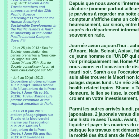
Depuis que nous avons l’interne
July, 2013:
several Alofa
Tuvalu members and
aléatoire (comme partout ailleu
supports attend the 12th
je parviens à regarder ma boite 
Pacific Science
Intercongress "Science for
compteur s’affiche dans un coin
Human Security &
heureusement, car sinon, entre 
Sustainable Development in
auprès du département informat
the Pacific Islands & Rim"
at University of the South
souvent en rade.
Pacific Laucala Campus,
Suva, Fiji
Journée avion aujourd’hui : ache
- 24 et 25 juin 2013 : Sea for
d’Anare, Nala, Seinati, Apisai, f
Society, consultation des
parties prenantes à Nausicaa-
ce jeune homme de l’UNDP qui a 
Boulogne sur Mer
voir principalement les Home Aff
/
June 24 and 25th: Sea for
nous avons eu l’occasion de di
Society consultation forum at
Nausicaa-Boulogne sur Mer.
mardi soir. Sarah a eu l’occasion
suis allée trouver le Maori non i
- du 4 au 30 juin 2013 :
Exposition photographique
palagis depuis lundi. Un néo zél
sur le projet Tuvalu Marine
health related topics. Shane. « T
Life à l'aquarium de la Porte
demeure, le lien se tisse, la con
Dorée. /
June 4th to 30t,
2013h: Tuvalu Marine Life
croient en votre investissement, 
picture exhibition at the
tropical aquarium in Paris.
Parmi les autres arrivés lundi, p
- les 6 et 8 juin 2013 :
japonaises, 2 japonais venus dis
ateliers pédagogiques sur
Tuvalu et la biodiversité
une histoire avec Tuvalu. Avant,
marine par l'association
liquide et payer les ouvriers du
d'Ici et d'Ailleurs à
puisque les travaux ont démarré 
l'aquarium de la Porte
Dorée. /
June 6th and 8th,
la moitié des étudiants de l’écol
2013: Kid awareness