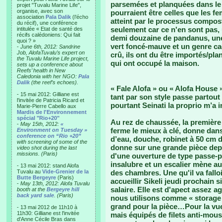
parsemées et planquées dans le 
projet "Tuvalu Marine Life",
organise, avec son
pourraient être celles que les fe
association
Pala Dalik
(l’écho
atteint par le processus compos
du récif), une conférence
seulement car ce n'en sont pas,
intitulée « Etat de santé des
récifs calédoniens: Qui fait
demi douzaine de pandanus, une m
quoi ? »
vert foncé-mauve et un genre ca
-
June 6th, 2012: Sandrine
Job, AlofaTuvalu’s expert on
crû, ils ont du être importés/pl
the Tuvalu Marine Life project,
qui ont occupé la maison.
sets up a conference about
Reefs’ health in New
Caledonia with her NGO:
Pala
Dalik
(the reef’s echoes).
« Fale Alofa » ou « Alofa House 
- 15 mai 2012: Gilliane est
tant par son style passe partout
l'invitée de Patricia Ricard et
pourtant Seinati la proprio m’a i
Marie-Pierre Cabello aux
Mardis de l'Environnement
spécial "Rio+20"
Au rez de chaussée, la première p
-
May 15th, 2012:
«
ferme le mieux à clé, donne dan
Environment on Tuesday »
conference on “Rio +20”
d’eau, douche, robinet à 50 cm du
with screening of some of the
donne sur une grande pièce depu
video shot during the last
missions. (Paris)
d'une ouverture de type passe-pla
insalubre et un escalier mène au
- 13 mai 2012: stand Alofa
Tuvalu au
Vide-Grenier de la
des chambres. Une qu'il va fall
Butte Bergeyre
(Paris)
accueillir Sikeli jeudi prochain
-
May 13th, 2012: Alofa Tuvalu
salaire. Elle est d'apect assez a
booth at the
Bergeyre hill
back yard sale
. (Paris)
nous utilisons comme « storage 
grand pour la pièce…Pour la vue
- 13 mai 2012 de 11h10 à
11h30: Gilliane est l'invitée
mais équipés de filets anti-moust
d'Anne Cécile Bras dans