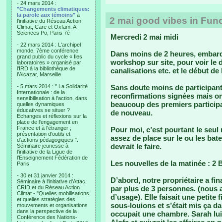
- 24 mars 2014 :
"Changements climatiques:
la parole aux témoins"
à
2 mai good vibes in Func
l'initiative du Réseau Action
Climat, Care et Oxfam. A
Sciences Po, Paris 7è
Mercredi 2 mai midi
- 22 mars 2014 : L'archipel
monde, 7ème conférence
Dans moins de 2 heures, embarq
grand public du cycle « Iles
workshop sur site, pour voir le 
laboratoires » organisé par
l'IRD à la bibliothèque de
canalisations etc. et le début de
l’Alcazar, Marseille
- 5 mars 2014 : " La Solidarité
Sans doute moins de participants
Internationale : de la
reconfirmations signées mais on
sensibilisation à l'action, dans
beaucoup des premiers participa
quelles dynamiques
éducatives se situer ?
de nouveau.
Echanges et réflexions sur la
place de l'engagement en
France et à l'étranger ;
Pour moi, c’est pourtant le seul
présentation d'outils et
assez de place sur le ou les bate
d'actions pédagogiques ".
devrait le faire.
Séminaire jeunesse à
l'initiative de la Ligue de
l'Enseignement Fédération de
Les nouvelles de la matinée : 2 
Paris
- 30 et 31 janvier 2014 :
D’abord, notre propriétaire a f
Séminaire à l'initiative d'Attac,
CRID et du Réseau Action
par plus de 3 personnes. (nous
Climat - "Quelles mobilisations
d’usage). Elle faisait une petite
et quelles stratégies des
sous-louions et s’était mis ça 
mouvements et organisations
dans la perspective de la
occupait une chambre. Sarah lu
Conférence des Nations-