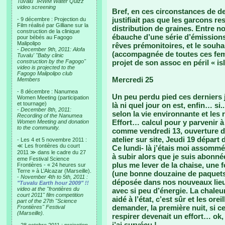
Tuvalu "IRWM Water Quizz"
video screening
Bref, en ces circonstances de de
justifiait pas que les garcons re
- 9 décembre : Projection du
Film réalisé par Gilliane sur la
distribution de graines. Entre no
construction de la clinique
ébauche d’une série d’émissions 
pour bébés au Fagogo
Malipolipo
rêves prémonitoires, et le souhai
-
December 9th, 2011: Alofa
(accompagnée de toutes ces fem
Tuvalu' "Baby clinic
construction by the Fagogo"
projet de son assoc en péril « i
video is projected to the
Fagogo Malipolipo club
Mercredi 25
Members
- 8 décembre : Nanumea
Un peu perdu pied ces derniers j
Women Meeting (participation
et tournage)
là ni quel jour on est, enfin… si
-
December 8th, 2011:
selon la vie environnante et le
Recording of the Nanumea
Effort… calcul pour y parvenir à
Women Meeting and donation
to the community.
comme vendredi 13, ouverture de 
atelier sur site, Jeudi 19 dépar
- Les 4 et 5 novembre 2011 :
≪ Les frontières du court
Ce lundi- là j’étais moi assomm
2011 ≫ dans le cadre du 27
à subir alors que je suis abonnée
eme Festival Science
plus me lever de la chaise, une 
Frontières - « 24 heures sur
Terre » à L’Alcazar (Marseille).
(une bonne douzaine de paquets e
-
November 4th to 5th, 2011 :
déposée dans nos nouveaux lieux.
"Tuvalu Earth hour 2009" !!
video at the "frontières du
avec si peu d’énergie. La chaleur
court 2011" film competition
aidé à l’état, c’est sûr et les ore
part of the 27th "Science
demander, la première nuit, si ce
Frontières" Festival
(Marseille).
respirer devenait un effort… ok
j’ai survécu !