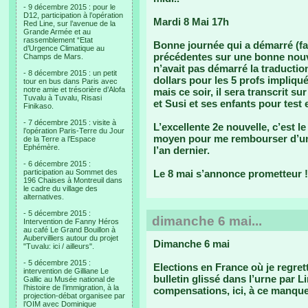
- 9 décembre 2015 : pour le
D12, participation à l’opération
Mardi 8 Mai 17h
Red Line, sur l’avenue de la
Grande Armée et au
rassemblement “Etat
Bonne journée qui a démarré (fa
d’Urgence Climatique au
précédentes sur une bonne nouve
Champs de Mars.
n’avait pas démarré la traductio
- 8 décembre 2015 : un petit
dollars pour les 5 profs impliq
tour en bus dans Paris avec
notre amie et trésorière d’Alofa
mais ce soir, il sera transcrit s
Tuvalu à Tuvalu, Risasi
et Susi et ses enfants pour test e
Finikaso.
- 7 décembre 2015 : visite à
L’excellente 2e nouvelle, c’est l
l’opération Paris-Terre du Jour
moyen pour me rembourser d’une
de la Terre a l’Espace
Ephémère.
l’an dernier.
- 6 décembre 2015 :
participation au Sommet des
Le 8 mai s’annonce prometteur !
196 Chaises à Montreuil dans
le cadre du village des
alternatives.
- 5 décembre 2015 :
dimanche 6 mai...
Intervention de Fanny Héros
au café Le Grand Bouillon à
Aubervilliers autour du projet
Dimanche 6 mai
"Tuvalu: ici / ailleurs".
- 5 décembre 2015 :
Elections en France où je regre
intervention de Gilliane Le
bulletin glissé dans l’urne par
Gallic au Musée national de
l’histoire de l’immigration, à la
compensations, ici, à ce manqu
projection-débat organisee par
l’OIM avec Dominique