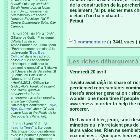
Tuvalu and AT’s small is
beautiful plan by and with
de la construction de la porcheri
Sarah Hemstock. at Notts
seulement j’ai pu sécher mes c
Trent Uni Environment &
c’était d’un bain chaud…
Sustainability Research
Network Exhibition, DICE
Fetaui
Centre Conference Suite, City
Campus.
- 8 avril 2011 de 10h à 12h30 :
Gilliane Le Gallic, Présidente
1 commentaire
( ( 3441 vues ) )
d'Alofa Tuvalu et
Ambassadrice de Tuvalu pour
l'Environnement participe à la
table-ronde "
Bye, Bye,
Culture
" dans le cadre du
colloque "Le changement
Les riches débarquent à
climatique un défi pour le
patrimoine mondial" à l'initiative
Vendredi 20 avril
de l'Université de Versailles St
Quentin, au Palais de la
Découverte à Paris.
Tuvalu avait déjà its share of ri
-
April 8,2011 : Gilliane Le
Gallic, Alofa Tuvalu President
perdiemed representants coming
and Tuvalu goodwill
there’s another generation : si
ambassador for the
environment is a key speaker
wonder one more time if people l
at the Saint Quentin
awareness in order to help the t
University’s conference, "
Bye,
sorcerer.
Bye, Culture
" about CC and
culture loss at the Palais de la
Decouverte, (Paris, 8e).
De l’avion d’hier, jeudi, sont d
- 1er au 7 avril 2011 :
"A
minettes qui n’arrêtaient pas d
l'eau, la Terre"
à Ste Luce
leurs valoches. Rien ne semblait 
(Martinique) pour des ateliers
eux mêmes… Quelques heures plu
avec les primaires pendant la
semaine du développement