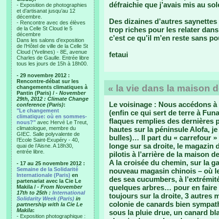
défraichie que j’avais mis au soleil
- Exposition de photographies
et d’artisanat jusqu’au 12
décembre.
Des dizaines d’autres saynettes
- Rencontre avec des élèves
de la Celle St Cloud le 5
trop riches pour les relater dans 
décembre
c’est ce qu’il m’en reste sans po
Dans les salons d’exposition
de l’Hôtel de ville de la Celle St
Cloud (Yvelines) - 8E, avenue
fetaui
Charles de Gaulle. Entrée libre
tous les jours de 15h à 18h00.
- 29 novembre 2012 :
Rencontre-débat sur les
« la vie dans la maison d
changements climatiques à
Pantin (Paris) /
- November
29th, 2012 : Climate Change
Le voisinage : Nous accédons à 
conference (Paris)
:
"Le changement
(enfin ce qui sert de terre à Fun
climatique: où en sommes-
flaques remplies des dernières 
nous?"
avec Hervé Le Treut,
climatologue, membre du
hautes sur la péninsule Alofa, je
GIEC. Salle polyvalente de
bulles)… Il part du « carrefour 
l’Ecole Saint-Exupéry - 40,
longe sur sa droite, le magazin 
quai de l’Aisne. A 18h30,
entrée libre.
pilotis à l’arrière de la maison d
A la croisée du chemin, sur la g
- 17 au 25 novembre 2012 :
Semaine de la Solidarité
nouveau magasin chinois – où les
Internationale (Paris)
en
des sea cucumbers, à l’extrémité
partenariat avec la Cie Le
quelques arbres… pour en faire
Makila /
- From November
17th to 25th :
International
toujours sur la droite, 3 autres
Solidarity Week (Paris)
in
colonie de canards bien sympath
partnership with la Cie Le
Makila
:
sous la pluie drue, un canard bl
- Exposition photographique :