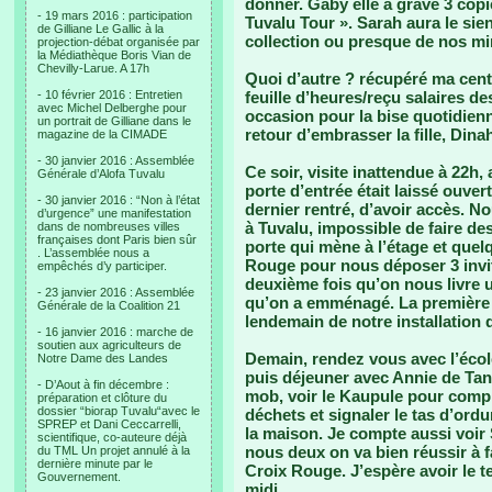
donner. Gaby elle a gravé 3 cop
- 19 mars 2016 : participation
Tuvalu Tour ». Sarah aura le sie
de Gilliane Le Gallic à la
collection ou presque de nos min
projection-débat organisée par
la Médiathèque Boris Vian de
Chevilly-Larue. A 17h
Quoi d’autre ? récupéré ma cent
- 10 février 2016 : Entretien
feuille d’heures/reçu salaires 
avec Michel Delberghe pour
occasion pour la bise quotidienn
un portrait de Gilliane dans le
retour d’embrasser la fille, Dina
magazine de la CIMADE
- 30 janvier 2016 : Assemblée
Ce soir, visite inattendue à 22h
Générale d’Alofa Tuvalu
porte d’entrée était laissé ouvert
- 30 janvier 2016 : “Non à l’état
dernier rentré, d’avoir accès. N
d’urgence” une manifestation
à Tuvalu, impossible de faire de
dans de nombreuses villes
françaises dont Paris bien sûr
porte qui mène à l’étage et quel
. L’assemblée nous a
Rouge pour nous déposer 3 invit
empêchés d’y participer.
deuxième fois qu’on nous livre u
- 23 janvier 2016 : Assemblée
qu’on a emménagé. La première c
Générale de la Coalition 21
lendemain de notre installation
- 16 janvier 2016 : marche de
soutien aux agriculteurs de
Demain, rendez vous avec l’écol
Notre Dame des Landes
puis déjeuner avec Annie de Tango
- D’Aout à fin décembre :
mob, voir le Kaupule pour comp
préparation et clôture du
dossier “biorap Tuvalu“avec le
déchets et signaler le tas d’ord
SPREP et Dani Ceccarrelli,
la maison. Je compte aussi voir
scientifique, co-auteure déjà
nous deux on va bien réussir à f
du TML Un projet annulé à la
dernière minute par le
Croix Rouge. J’espère avoir le t
Gouvernement.
midi..