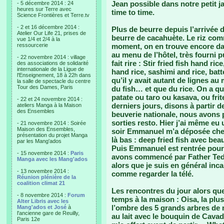
Jean possible dans notre petit j
- 5 décembre 2014 : 24
heures sur Terre avec
time to time.
Science Frontières et Terre.tv
- 2 et 16 décembre 2014 :
Plus de beurre depuis l’arrivée 
Atelier Our Life 21, prises de
beurre de cacahuète. Le riz com
vue 1/4 et 2/4 à la
ressourcerie
moment, on en trouve encore dans
au menu de l’hôtel, très fourni p
- 22 novembre 2014 : village
fait rire : Stir fried fish hand ric
des associations de solidarité
internationale de la Ligue de
hand rice, sashimi and rice, batt
l'Enseignement, 18 à 22h dans
qu’il y avait autant de lignes au
la salle de spectacle du centre
Tour des Dames, Paris
du fish… et que du rice. On a qu
patate ou taro ou kasava, ou frit
- 22 et 24 novembre 2014 :
derniers jours, disons à partir de
ateliers Manga à la Maison
des Ensembles
beuverie nationale, nous avons 
sorties resto. Hier j’ai même eu 
- 21 novembre 2014 : Soirée
Maison des Ensembles,
soir Emmanuel m’a déposée chez
présentation du projet Manga
là bas : deep fried fish avec bea
par les Mang'ados
Puis Emmanuel est rentrée pour 
- 15 novembre 2014 :
Paris
avons commencé par Father Ted.
Manga avec les Mang'ados
alors que je suis en général inca
- 13 novembre 2014 :
comme regarder la télé.
Réunion plénière de la
coalition climat 21
Les rencontres du jour alors que
- 8 novembre 2014 :
Forum
temps à la maison : Oisa, la plus 
Alter Libris avec les
l’ombre des 5 grands arbres de n
Mang'ados et José
à
l'ancienne gare de Reuilly,
au lait avec le bouquin de Cava
Paris 12e