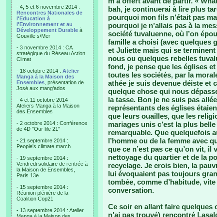
m’a offert avant de partir. « What
- 4, 5 et 6 novembre 2014 :
bah, je continuerai à lire plus t
Rencontres Nationales de
pourquoi mon fils n’était pas mar
l'Education à
l'Environnement et au
pourquoi je n’allais pas à la me
Développement Durable
à
société tuvaluenne, où l’on épou
Gouville s/Mer
famille a choisi (avec quelque
- 3 novembre 2014 : CA
et Juliette mais qui se termine
stratégique du Réseau Action
nous ou quelques rebelles tuvalu
Climat
fond, je pense que les églises e
- 18 octobre 2014 :
Atelier
toutes les sociétés, par la moral
Manga à la Maison des
athée je suis devenue déiste et 
Ensembles
, présentation de
José aux mang'ados
quelque chose qui nous dépasse 
la tasse. Bon je ne suis pas allé
- 4 et 11 octobre 2014 :
Ateliers Manga à la Maison
représentants des églises étaie
des Ensembles
que leurs ouailles, que les reli
- 2 octobre 2014 : Conférence
mariages unis c’est la plus belle
de 4D "Our life 21"
remarquable. Que quelquefois aus
l’homme ou de la femme avec qui 
- 21 septembre 2014 :
People's climate march
que ce n’est pas ce qu’on vit, i
nettoyage du quartier et de la po
- 19 septembre 2014 :
Vendredi solidaire de rentrée à
recyclage. Je crois bien, la pauvr
la Maison de Ensembles,
lui évoquaient pas toujours gran
Paris 13e
tombée, comme d’habitude, vite d
- 15 septembre 2014 :
conversation.
Réunion plénière de la
Coalition Cop21
Ce soir en allant faire quelques 
- 13 septembre 2014 : Atelier
n’ai pas trouvé) rencontré Lasal
Manga à la Maison des