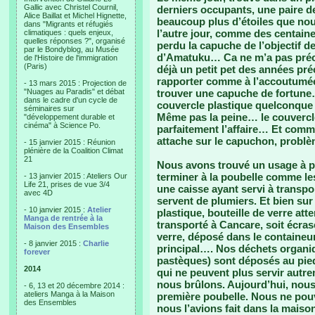
Gallic avec Christel Cournil,
derniers occupants, une paire de
Alice Baillat et Michel Hignette,
beaucoup plus d’étoiles que nous
dans "Migrants et réfugiés
l’autre jour, comme des centaines
climatiques : quels enjeux,
quelles réponses ?", organisé
perdu la capuche de l’objectif d
par le Bondyblog, au Musée
d’Amatuku… Ca ne m’a pas préoc
de l'Histoire de l'immigration
(Paris)
déjà un petit pet des années pré
rapporter comme à l’accoutumée
- 13 mars 2015 : Projection de
"Nuages au Paradis" et débat
trouver une capuche de fortune…
dans le cadre d'un cycle de
couvercle plastique quelconque
séminaires sur
Même pas la peine… le couvercle 
"développement durable et
cinéma" à Science Po.
parfaitement l’affaire… Et comm
attache sur le capuchon, problè
- 15 janvier 2015 : Réunion
plénière de la Coalition Climat
21
Nous avons trouvé un usage à pr
terminer à la poubelle comme le
- 13 janvier 2015 : Ateliers Our
Life 21, prises de vue 3/4
une caisse ayant servi à transpo
avec 4D
servent de plumiers. Et bien sur 
- 10 janvier 2015 :
Atelier
plastique, bouteille de verre att
Manga de rentrée à la
transporté à Cancare, soit écras
Maison des Ensembles
verre, déposé dans le containeur
- 8 janvier 2015 :
Charlie
principal…. Nos déchets organi
forever
pastèques) sont déposés au pie
2014
qui ne peuvent plus servir autrem
nous brûlons. Aujourd’hui, nou
- 6, 13 et 20 décembre 2014 :
ateliers Manga à la Maison
première poubelle. Nous ne pou
des Ensembles
nous l’avions fait dans la maison