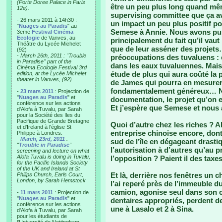
(Porte Doree Palace in Paris
être un peu plus long quand mêm
12e).
supervising committee que ça ava
- 26 mars 2011 à 14h30 :
un impact un peu plus positif po
"
Nuages au Paradis
" au
Semese à Annie. Nous avons pu 
3eme
Festival Cinéma
Ecologie
de Vanves, au
principalement du fait qu’il va
Théâtre du Lycée Michelet
que de leur asséner des projets….
(92)
-
March 26th, 2011 : "Trouble
préoccupations des tuvaluens : é
in Paradise" part of the
dans les eaux tuvaluennes. Mai
Cinéma Ecologie Festival 3rd
étude de plus qui aura coûté la p
edition, at the Lycée Michelet
theater in Vanves, (92)
de James qui pourra en mesurer 
fondamentalement généreux… No
-
23 mars 2011
: Projection de
"
Nuages au Paradis
" et
documentation, le projet qu’on 
conférence sur les actions
Et j’espère que Semese et nous a
d'Alofa à Tuvalu, par Sarah
pour la Société des Iles du
Pacifique de Grande Bretagne
Quoi d’autre chez les riches ? 
et d'Ireland à l'église St
entreprise chinoise encore, dont j
Philippe à Londres.
-
March, 23rd, 2011
:
sud de l’île en dégageant drast
"
Trouble in Paradise
"
l’autorisation à d’autres qu’au p
screening and lecture on what
Alofa Tuvalu is doing in Tuvalu,
l’opposition ? Paient il des taxe
for the Pacific Islands Society
of the UK and Ireland at St
Et là, derrière nos fenêtres un ch
Philips Church, Earls Court,
London, by Sarah Hemstock
l’ai reperé près de l’immeuble 
camion, agonise seul dans son c
-
11 mars 2011
: Projection de
"
Nuages au Paradis
" et
dentaires appropriés, perdent de 
conférence sur les actions
une à Lasalo et 2 à Sina.
d'Alofa à Tuvalu, par Sarah
pour les étudiants de