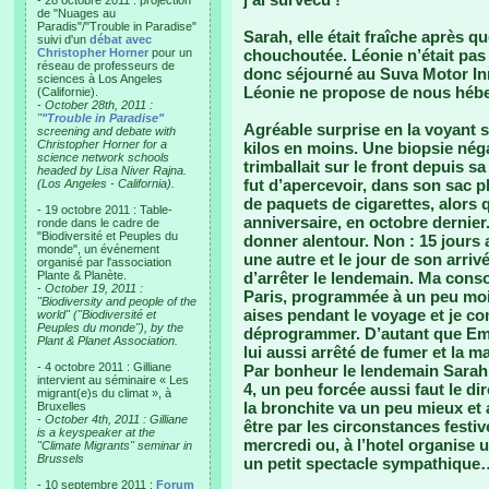
- 28 octobre 2011 : projection
de "Nuages au
Paradis"/"Trouble in Paradise"
Sarah, elle était fraîche après q
suivi d'un
débat avec
Christopher Horner
pour un
chouchoutée. Léonie n’était pas
réseau de professeurs de
donc séjourné au Suva Motor Inn
sciences à Los Angeles
Léonie ne propose de nous héber
(Californie).
-
October 28th, 2011 :
"
"Trouble in Paradise"
Agréable surprise en la voyant so
screening and debate with
Christopher Horner for a
kilos en moins. Une biopsie néga
science network schools
trimballait sur le front depuis 
headed by Lisa Niver Rajna.
fut d’apercevoir, dans son sac p
(Los Angeles - California).
de paquets de cigarettes, alors q
- 19 octobre 2011 : Table-
anniversaire, en octobre dernier.
ronde dans le cadre de
"Biodiversité et Peuples du
donner alentour. Non : 15 jours a
monde", un événement
une autre et le jour de son arri
organisé par l'association
Plante & Planète.
d’arrêter le lendemain. Ma cons
-
October 19, 2011 :
Paris, programmée à un peu moin
"Biodiversity and people of the
aises pendant le voyage et je co
world" ("Biodiversité et
Peuples du monde"), by the
déprogrammer. D’autant que Em
Plant & Planet Association.
lui aussi arrêté de fumer et la m
- 4 octobre 2011 : Gilliane
Par bonheur le lendemain Sarah 
intervient au séminaire « Les
4, un peu forcée aussi faut le di
migrant(e)s du climat », à
la bronchite va un peu mieux et 
Bruxelles
-
October 4th, 2011 : Gilliane
être par les circonstances festiv
is a keyspeaker at the
mercredi ou, à l’hotel organise 
"Climate Migrants" seminar in
Brussels
un petit spectacle sympathique
- 10 septembre 2011 :
Forum