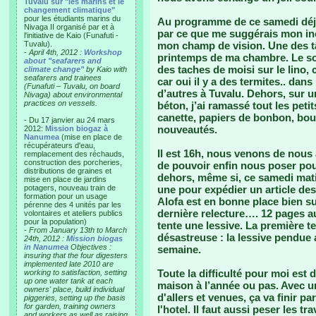
Tuvalu sur "les marins et le
changement climatique"
pour les étudiants marins du
Au programme de ce samedi déjà 
Nivaga II organisé par et à
par ce que me suggérais mon inc
l'initiative de Kaio (Funafuti -
Tuvalu).
mon champ de vision. Une des t
-
April 4th, 2012 :
Workshop
printemps de ma chambre. Le sol
about "seafarers and
des taches de moisi sur le lino,
climate change"
by Kaio with
seafarers and trainees
car oui il y a des termites.. da
(Funafuti – Tuvalu, on board
d’autres à Tuvalu. Dehors, sur 
Nivaga) about environmental
practices on vessels.
béton, j’ai ramassé tout les pet
canette, papiers de bonbon, bout
- Du 17 janvier au 24 mars
nouveautés.
2012:
Mission biogaz à
Nanumea
(mise en place de
récupérateurs d'eau,
Il est 16h, nous venons de nous 
remplacement des réchauds,
construction des porcheries,
de pouvoir enfin nous poser pour
distributions de graines et
dehors, même si, ce samedi matin
mise en place de jardins
potagers, nouveau train de
une pour expédier un article de
formation pour un usage
Alofa est en bonne place bien su
pérenne des 4 unités par les
dernière relecture…. 12 pages a
volontaires et ateliers publics
pour la population)
tente une lessive. La première t
-
From January 13th to March
désastreuse : la lessive pendue 
24th, 2012 :
Mission biogas
in Nanumea
Objectives :
semaine.
insuring that the four digesters
implemented late 2010 are
Toute la difficulté pour moi est
working to satisfaction, setting
up one water tank at each
maison à l’année ou pas. Avec u
owners' place, build individual
d'allers et venues, ça va finir p
piggeries, setting up the basis
for garden, training owners
l'hotel. Il faut aussi peser les 
and workers as well as raising