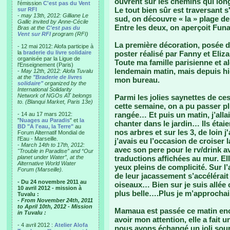
ouvrent sur les chemins qui lon
l'émission
C'est pas du Vent
Le tout bien sûr est traversant s
sur RFI
-
may 13th, 2012: Gilliane Le
sud, on découvre « la » plage de 
Gallic invited by Anne-Cécile
Entre les deux, on aperçoit Fun
Bras at the
C'est pas du
Vent sur RFI
program (RFI)
La première décoration, posée d
- 12 mai 2012: Alofa participe à
la
braderie du livre solidaire
poster réalisé par Fanny et Eliz
organisée par la Ligue de
Toute ma famille parisienne et al
l'Enseignement (Paris)
lendemain matin, mais depuis hie
-
May 12th, 2012: Alofa Tuvalu
at the
"Braderie de livres
mon bureau.
solidaire"
organized by the
International Solidarity
Network of NGOs AT belongs
Parmi les jolies saynettes de ces
to. (Blanqui Market, Paris 13e)
cette semaine, on a pu passer p
rangée… Et puis un matin, j’alla
- 14 au 17 mars 2012:
"
Nuages au Paradis
" et
la
chanter dans le jardin… Ils éta
BD "A l'eau, la Terre"
au
nos arbres et sur les 3, de loin j
Forum Alternatif Mondial de
l'Eau - Marseille.
j’avais eu l’occasion de croiser 
-
March 14th to 17th, 2012:
avec son pere pour le rv/drink a
"Trouble in Paradise” and “Our
planet under Water”, at the
traductions affichées au mur. El
Alternative World Water
yeux pleins de complicité. Sur l
Forum (Marseille).
de leur jacassement s’accélérait
- Du 24 novembre 2011 au
oiseaux… Bien sur je suis allée 
10 avril 2012 - mission à
plus belle….Plus je m’approchai
Tuvalu :
- From November 24th, 2011
to April 10th, 2012 - Mission
Mamaua est passée ce matin enc
in Tuvalu :
avoir mon attention, elle a fait un
- 4 avril 2012 :
Atelier Alofa
nous avons échangé un joli sour