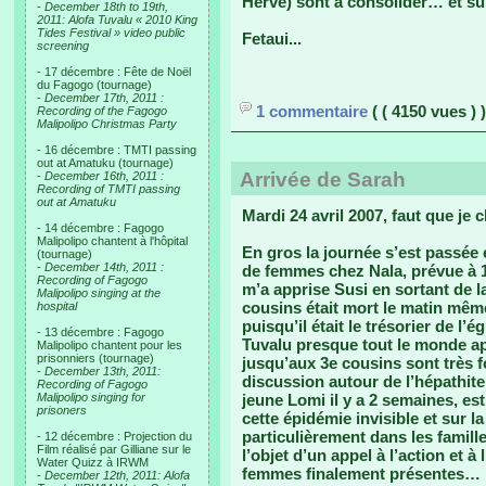
Hervé) sont à consolider… et sur
-
December 18th to 19th,
2011: Alofa Tuvalu « 2010 King
Tides Festival » video public
Fetaui...
screening
- 17 décembre : Fête de Noël
du Fagogo (tournage)
-
December 17th, 2011 :
1 commentaire
( ( 4150 vues ) )
Recording of the Fagogo
Malipolipo Christmas Party
- 16 décembre : TMTI passing
out at Amatuku (tournage)
Arrivée de Sarah
-
December 16th, 2011 :
Recording of TMTI passing
out at Amatuku
Mardi 24 avril 2007, faut que j
- 14 décembre : Fagogo
Malipolipo chantent à l'hôpital
En gros la journée s’est passée 
(tournage)
-
December 14th, 2011 :
de femmes chez Nala, prévue à 14
Recording of Fagogo
m’a apprise Susi en sortant de l
Malipolipo singing at the
cousins était mort le matin même
hospital
puisqu’il était le trésorier de l’
- 13 décembre : Fagogo
Tuvalu presque tout le monde app
Malipolipo chantent pour les
prisonniers (tournage)
jusqu’aux 3e cousins sont très 
-
December 13th, 2011:
discussion autour de l’hépathit
Recording of Fagogo
Malipolipo singing for
jeune Lomi il y a 2 semaines, es
prisoners
cette épidémie invisible et sur la
particulièrement dans les famille
- 12 décembre : Projection du
Film réalisé par Gilliane sur le
l’objet d’un appel à l’action et à
Water Quizz à IRWM
femmes finalement présentes…
-
December 12th, 2011: Alofa