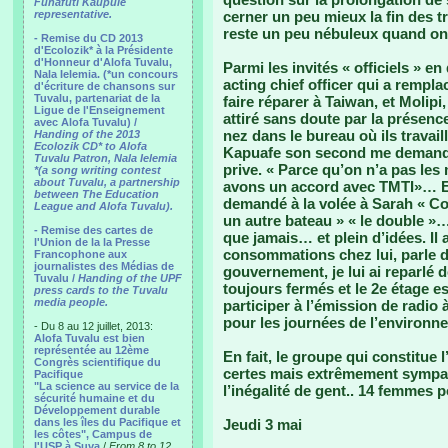
Funafuti Kaupule
representative.
cerner un peu mieux la fin des 
reste un peu nébuleux quand on 
- Remise du CD 2013
d'Ecolozik* à la Présidente
d'Honneur d'Alofa Tuvalu,
Parmi les invités « officiels » e
Nala Ielemia. (*un concours
acting chief officer qui a rempla
d'écriture de chansons sur
Tuvalu, partenariat de la
faire réparer à Taiwan, et Molipi,
Ligue de l'Enseignement
attiré sans doute par la présenc
avec Alofa Tuvalu) /
nez dans le bureau où ils travail
Handing of the 2013
Ecolozik CD* to Alofa
Kapuafe son second me demandai
Tuvalu Patron, Nala Ielemia
prive. « Parce qu’on n’a pas le
*(a song writing contest
about Tuvalu, a partnership
avons un accord avec TMTI»… Et da
between The Education
demandé à la volée à Sarah « Co
League and Alofa Tuvalu).
un autre bateau » « le double »…
- Remise des cartes de
que jamais… et plein d’idées. Il
l'Union de la la Presse
consommations chez lui, parle 
Francophone aux
journalistes des Médias de
gouvernement, je lui ai reparlé 
Tuvalu /
Handing of the UPF
toujours fermés et le 2e étage es
press cards to the Tuvalu
media people.
participer à l’émission de radio 
pour les journées de l’environn
- Du 8 au 12 juillet, 2013:
Alofa Tuvalu est bien
représentée au 12ème
En fait, le groupe qui constitue
Congrès scientifique du
certes mais extrêmement sympat
Pacifique
"La science au service de la
l’inégalité de gent.. 14 femmes 
sécurité humaine et du
Développement durable
dans les îles du Pacifique et
Jeudi 3 mai
les côtes", Campus de
l'USP à Suva
/
From 8 to 12