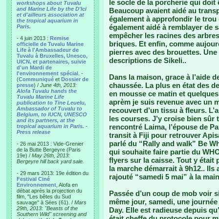
le socle de la porcherie qui doit
workshops about Tuvalu
and Marine Life by the D'Ici
Beaucoup avaient aidé au transpo
et d'ailleurs association at
également à approfondir le trou 
the tropical aquarium in
également aidé à remblayer de s
Paris.
empêcher les racines des arbres 
- 4 juin 2013 :
Remise
briques. Et enfin, comme aujourd
officielle de Tuvalu Marine
Life à l'Ambassadeur de
pierres avec des brouettes. Une
Tuvalu à Bruxelles, Unesco,
descriptions de Sikeli..
UICN, et partenaires, suivie
d'un Mardi de
l'environnement spécial
. -
Dans la maison, grace à l’aide d
(
Communiqué
et
Dossier de
chaussée. La plus en état des deu
presse
) /
June 4th, 2013:
Alofa Tuvalu hands the
en mousse ce matin et quelques o
Tuvalu Marine Life
aprèm je suis revenue avec un m
publication to Tine Leuelu,
Ambassador of Tuvalu to
recouvert d’un tissu à fleurs. L’a
Belgium, to IUCN, UNESCO
les courses. J’y croise bien sûr 
and its partners, at the
rencontré Laima, l’épouse de Pana
tropical aquarium in Paris.
-
Press release
transit à Fiji pour retrouver Apis
parlé du “Rally and walk” Be W
- 26 mai 2013 : Vide-Grenier
de la Butte Bergeyre (Paris
qui souhaite faire partie du WH
19e) /
May 26th, 2013:
flyers sur la caisse. Tout y étai
Bergeyre hill back yard sale.
la marche démarrait à 9h12.. Ils av
- 29 mars 2013: 19e édition du
rajouté “samedi 5 mai” à la main
Festival Ciné
Environnement
, Alofa en
débat après la projection du
Passée d’un coup de mob voir si
film, "Les bêtes du Sud
même jour, samedi, une journée 
sauvage" à Sées (61). /
Mars
29th, 2013: "Beasts of the
Day. Elle est radieuse depuis qu’
Southern Wild" screening and
était cheffe du protocole pour ma