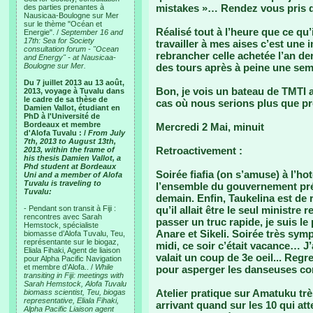
mistakes »… Rendez vous pris d
des parties prenantes à
Nausicaa-Boulogne sur Mer
sur le thème "Océan et
Réalisé tout à l’heure que ce q
Energie". /
September 16 and
17th: Sea for Society
travailler à mes aises c’est une
consultation forum - "Ocean
rebrancher celle achetée l’an de
and Energy" - at Nausicaa-
Boulogne sur Mer.
des tours après à peine une se
Du 7 juillet 2013 au 13 août,
Bon, je vois un bateau de TMTI ar
2013, voyage à Tuvalu dans
le cadre de sa thèse de
cas où nous serions plus que pr
Damien Vallot, étudiant en
PhD à l'Université de
Bordeaux et membre
Mercredi 2 Mai, minuit
d'Alofa Tuvalu : /
From July
7th, 2013 to August 13th,
Retroactivement :
2013, within the frame of
his thesis Damien Vallot, a
Phd student at Bordeaux
Soirée fiafia (on s’amuse) à l’h
Uni and a member of Alofa
Tuvalu is traveling to
l’ensemble du gouvernement prése
Tuvalu:
demain. Enfin, Taukelina est de re
- Pendant son transit à Fiji :
qu’il allait être le seul ministre r
rencontres avec Sarah
passer un truc rapide, je suis le 
Hemstock, spécialiste
Anare et Sikeli. Soirée très sym
biomasse d’Alofa Tuvalu, Teu,
représentante sur le biogaz,
midi, ce soir c’était vacance… J
Eliala Fihaki, Agent de liaison
valait un coup de 3e oeil... Reg
pour Alpha Pacific Navigation
et membre d’Alofa.. /
While
pour asperger les danseuses co
transiting in Fiji: meetings with
Sarah Hemstock, Alofa Tuvalu
Atelier pratique sur Amatuku très
biomass scientist, Teu, biogas
representative, Eliala Fihaki,
arrivant quand sur les 10 qui at
Alpha Pacific Liaison agent