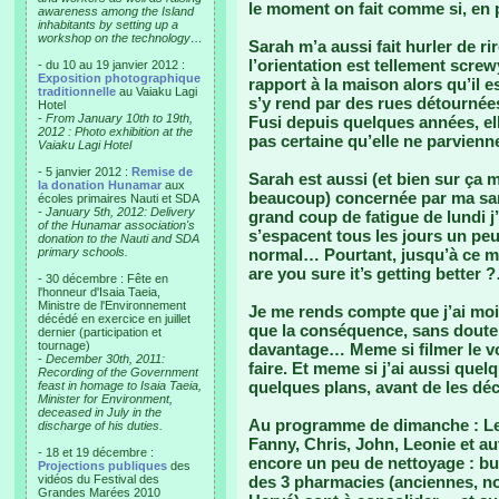
le moment on fait comme si, en p
awareness among the Island
inhabitants by setting up a
workshop on the technology…
Sarah m’a aussi fait hurler de r
l’orientation est tellement screw
- du 10 au 19 janvier 2012 :
Exposition photographique
rapport à la maison alors qu’il e
traditionnelle
au Vaiaku Lagi
s’y rend par des rues détournées
Hotel
-
From January 10th to 19th,
Fusi depuis quelques années, ell
2012 : Photo exhibition at the
pas certaine qu’elle ne parvienn
Vaiaku Lagi Hotel
- 5 janvier 2012 :
Remise de
Sarah est aussi (et bien sur ça 
la donation Hunamar
aux
beaucoup) concernée par ma sant
écoles primaires Nauti et SDA
-
January 5th, 2012: Delivery
grand coup de fatigue de lundi j
of the Hunamar association's
s’espacent tous les jours un peu
donation to the Nauti and SDA
primary schools.
normal… Pourtant, jusqu’à ce ma
are you sure it’s getting better ?
- 30 décembre : Fête en
l'honneur d'Isaia Taeia,
Ministre de l'Environnement
Je me rends compte que j’ai moin
décédé en exercice en juillet
que la conséquence, sans doute, c
dernier (participation et
tournage)
davantage… Meme si filmer le voi
-
December 30th, 2011:
faire. Et meme si j’ai aussi quel
Recording of the Government
quelques plans, avant de les déc
feast in homage to Isaia Taeia,
Minister for Environment,
deceased in July in the
Au programme de dimanche : Les
discharge of his duties.
Fanny, Chris, John, Leonie et au
- 18 et 19 décembre :
encore un peu de nettoyage : bur
Projections publiques
des
vidéos du Festival des
des 3 pharmacies (anciennes, no
Grandes Marées 2010