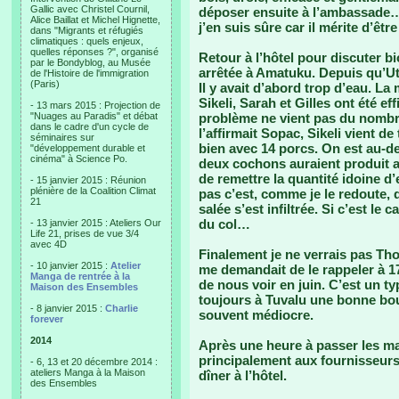
Gallic avec Christel Cournil,
déposer ensuite à l’ambassade…
Alice Baillat et Michel Hignette,
j’en suis sûre car il mérite d’être
dans "Migrants et réfugiés
climatiques : quels enjeux,
quelles réponses ?", organisé
Retour à l’hôtel pour discuter b
par le Bondyblog, au Musée
arrêtée à Amatuku. Depuis qu’Ut
de l'Histoire de l'immigration
(Paris)
Il y avait d’abord trop d’eau. L
Sikeli, Sarah et Gilles ont été e
- 13 mars 2015 : Projection de
"Nuages au Paradis" et débat
problème ne vient pas du nomb
dans le cadre d'un cycle de
l’affirmait Sopac, Sikeli vient d
séminaires sur
bien avec 14 porcs. On est au-
"développement durable et
cinéma" à Science Po.
deux cochons auraient produit as
de remettre la quantité idoine d’
- 15 janvier 2015 : Réunion
plénière de la Coalition Climat
pas c’est, comme je le redoute,
21
salée s’est infiltrée. Si c’est le
du col…
- 13 janvier 2015 : Ateliers Our
Life 21, prises de vue 3/4
avec 4D
Finalement je ne verrais pas Tho
- 10 janvier 2015 :
Atelier
me demandait de le rappeler à 
Manga de rentrée à la
de nous voir en juin. C’est un t
Maison des Ensembles
toujours à Tuvalu une bonne bout
- 8 janvier 2015 :
Charlie
souvent médiocre.
forever
2014
Après une heure à passer les mai
principalement aux fournisseurs
- 6, 13 et 20 décembre 2014 :
ateliers Manga à la Maison
dîner à l’hôtel.
des Ensembles