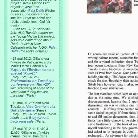
projet "Tuvalu Marine Life",
organise, avec son
association
Pala Dalik
(l’écho
du récif), une conférence
intitulée « Etat de santé des
récifs calédoniens: Qui fait
quoi ? »
-
June 6th, 2012: Sandrine
Job, AlofaTuvalu’s expert on
the Tuvalu Marine Life project,
sets up a conference about
Reefs’ health in New
Caledonia with her NGO:
Pala
Dalik
(the reef’s echoes).
- 15 mai 2012: Gilliane est
l'invitée de Patricia Ricard et
Marie-Pierre Cabello aux
Mardis de l'Environnement
spécial "Rio+20"
-
May 15th, 2012:
«
Environment on Tuesday »
conference on “Rio +20”
with screening of some of the
video shot during the last
missions. (Paris)
- 13 mai 2012: stand Alofa
Tuvalu au
Vide-Grenier de la
Butte Bergeyre
(Paris)
-
May 13th, 2012: Alofa Tuvalu
booth at the
Bergeyre hill
back yard sale
. (Paris)
- 13 mai 2012 de 11h10 à
11h30: Gilliane est l'invitée
d'Anne Cécile Bras dans