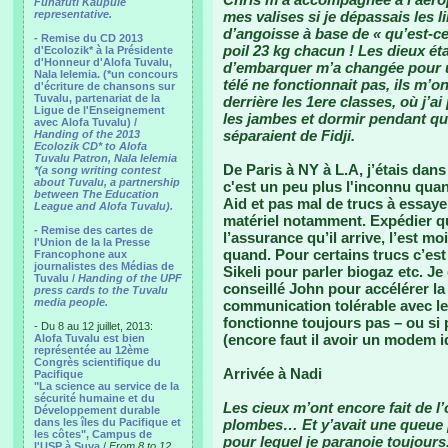
Funafuti Kaupule
representative.
mes valises si je dépassais les 
d’angoisse à base de « qu’est-ce q
- Remise du CD 2013
poil 23 kg chacun ! Les dieux ét
d'Ecolozik* à la Présidente
d'Honneur d'Alofa Tuvalu,
d’embarquer m’a changée pour u
Nala Ielemia. (*un concours
télé ne fonctionnait pas, ils m’o
d'écriture de chansons sur
Tuvalu, partenariat de la
derrière les 1ere classes, où j’a
Ligue de l'Enseignement
les jambes et dormir pendant q
avec Alofa Tuvalu) /
séparaient de Fidji.
Handing of the 2013
Ecolozik CD* to Alofa
Tuvalu Patron, Nala Ielemia
De Paris à NY à L.A, j’étais dans
*(a song writing contest
about Tuvalu, a partnership
c'est un peu plus l'inconnu qu
between The Education
Aid et pas mal de trucs à essayer
League and Alofa Tuvalu).
matériel notamment. Expédier qu
- Remise des cartes de
l’assurance qu’il arrive, l’est moi
l'Union de la la Presse
quand. Pour certains trucs c’est 
Francophone aux
journalistes des Médias de
Sikeli pour parler biogaz etc. 
Tuvalu /
Handing of the UPF
conseillé John pour accélérer la
press cards to the Tuvalu
media people.
communication tolérable avec le
fonctionne toujours pas – ou si 
- Du 8 au 12 juillet, 2013:
(encore faut il avoir un modem i
Alofa Tuvalu est bien
représentée au 12ème
Congrès scientifique du
Arrivée à Nadi
Pacifique
"La science au service de la
sécurité humaine et du
Les cieux m’ont encore fait de l
Développement durable
dans les îles du Pacifique et
plombes… Et y’avait une queue 
les côtes", Campus de
pour lequel je paranoie toujours
l'USP à Suva
/
From 8 to 12