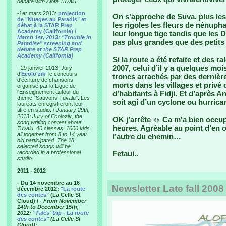
debate with Alofa Tuvalu.
-1er mars 2013:
projection
On s’approche de Suva, plus les
de "Nuages au Paradis" et
les rigoles les fleurs de nénuph
débat à la STAR Prep
Academy (Californie) /
leur longue tige tandis que les 
March 1st, 2013: "Trouble in
pas plus grandes que des petits 
Paradise" screening and
debate at the STAR Prep
Academy (California)
Si la route a été refaite et des r
2007, celui d’il y a quelques moi
- 29 janvier 2013: Jury
d'
Ecolo'zik
, le concours
troncs arrachés par des dernière
d'écriture de chansons
morts dans les villages et privé 
organisé par la Ligue de
l'Enseignement autour du
d’habitants à Fidji. Et d’après A
thème "Sauvons Tuvalu". Les
soit agi d’un cyclone ou hurrica
lauréats enregistreront leur
titre en studio. /
January 29th,
2013: Jury of Ecolozik, the
OK j’arrête ☺ Ca m’a bien occup
song writing contest about
heures. Agréable au point d’en 
Tuvalu. 40 classes, 1000 kids
all together from 8 to 14 year
l’autre du chemin…
old participated. The 18
selected songs will be
recorded in a professional
Fetaui..
studio.
2011 - 2012
- Du 14 novembre au 16
Newsletter Late fall 2008
décembre 2012:
"La route
des contes"
(La Celle St
Cloud) /
- From November
14th to December 15th,
2012:
"Tales' trip - La route
des contes"
(La Celle St
Cloud)
: