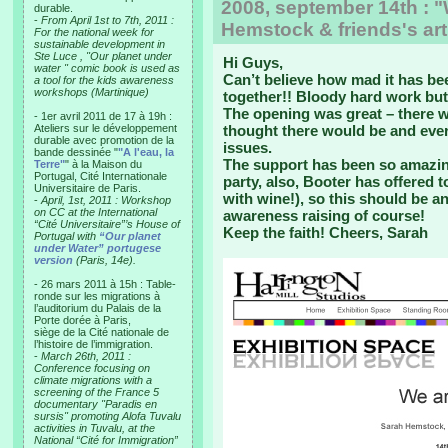
2008, september 14th : "
durable.
-
From April 1st to 7th, 2011 :
Hemstock & friends's art
For the national week for
sustainable development in
Ste Luce , "Our planet under
Hi Guys,
water " comic book is used as
Can’t believe how mad it has bee
a tool for the kids awareness
workshops (Martinique)
together!! Bloody hard work but 
The opening was great – there 
- 1er avril 2011 de 17 à 19h :
Ateliers sur le développement
thought there would be and ever
durable avec promotion de la
issues.
bande dessinée "
"A l'eau, la
The support has been so amazin
Terre"
" à la Maison du
Portugal, Cité Internationale
party, also, Booter has offered t
Universitaire de Paris.
with wine!), so this should be a
-
April, 1st, 2011 : Workshop
on CC at the International
awareness raising of course!
“Cité Universitaire”’s House of
Keep the faith! Cheers, Sarah
Portugal with
“Our planet
under Water” portugese
version
(Paris, 14e).
- 26 mars 2011 à 15h : Table-
ronde sur les migrations à
l’auditorium du Palais de la
Porte dorée à Paris,
siège de la Cité nationale de
l’histoire de l’immigration.
-
March 26th, 2011 :
Conference focusing on
climate migrations with a
screening of the France 5
documentary "Paradis en
sursis" promoting Alofa Tuvalu
activities in Tuvalu, at the
National “Cité for Immigration”