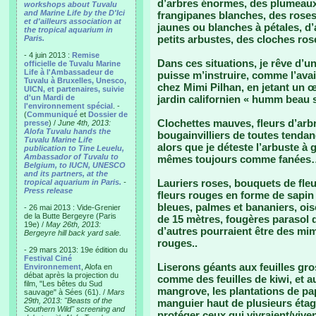
d’arbres énormes, des plumeaux
workshops about Tuvalu
and Marine Life by the D'Ici
frangipanes blanches, des roses
et d'ailleurs association at
jaunes ou blanches à pétales, d’
the tropical aquarium in
petits arbustes, des cloches ros
Paris.
- 4 juin 2013 :
Remise
Dans ces situations, je rêve d’
officielle de Tuvalu Marine
Life à l'Ambassadeur de
puisse m’instruire, comme l’avait
Tuvalu à Bruxelles, Unesco,
chez Mimi Pilhan, en jetant un œ
UICN, et partenaires, suivie
d'un Mardi de
jardin californien « humm beau
l'environnement spécial
. -
(
Communiqué
et
Dossier de
Clochettes mauves, fleurs d’arb
presse
) /
June 4th, 2013:
Alofa Tuvalu hands the
bougainvilliers de toutes tenda
Tuvalu Marine Life
alors que je déteste l’arbuste à
publication to Tine Leuelu,
Ambassador of Tuvalu to
mêmes toujours comme fanées
Belgium, to IUCN, UNESCO
and its partners, at the
Lauriers roses, bouquets de fleu
tropical aquarium in Paris.
-
Press release
fleurs rouges en forme de sapin 
bleues, palmes et bananiers, oi
- 26 mai 2013 : Vide-Grenier
de la Butte Bergeyre (Paris
de 15 mètres, fougères parasol d
19e) /
May 26th, 2013:
d’autres pourraient être des mi
Bergeyre hill back yard sale.
rouges..
- 29 mars 2013: 19e édition du
Festival Ciné
Liserons géants aux feuilles g
Environnement
, Alofa en
débat après la projection du
comme des feuilles de kiwi, et a
film, "Les bêtes du Sud
mangrove, les plantations de papa
sauvage" à Sées (61). /
Mars
29th, 2013: "Beasts of the
manguier haut de plusieurs étag
Southern Wild" screening and
protéger ceux qui vivraient/vive