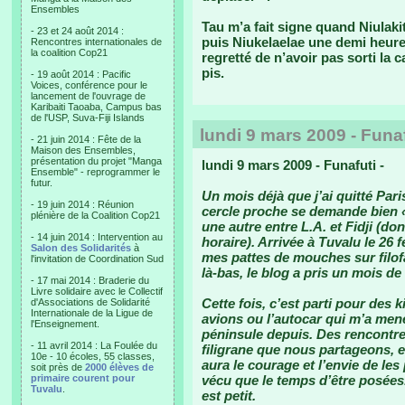
Ensembles
Tau m’a fait signe quand Niulakit
- 23 et 24 août 2014 :
puis Niukelaelae une demi heure 
Rencontres internationales de
la coalition Cop21
regretté de n’avoir pas sorti la 
pis.
- 19 août 2014 : Pacific
Voices, conférence pour le
lancement de l'ouvrage de
Karibaiti Taoaba, Campus bas
de l'USP, Suva-Fiji Islands
lundi 9 mars 2009 - Funaf
- 21 juin 2014 : Fête de la
Maison des Ensembles,
présentation du projet "Manga
lundi 9 mars 2009 - Funafuti -
Ensemble" - reprogrammer le
futur.
Un mois déjà que j’ai quitté Par
- 19 juin 2014 : Réunion
cercle proche se demande bien « 
plénière de la Coalition Cop21
une autre entre L.A. et Fidji (d
- 14 juin 2014 : Intervention au
horaire). Arrivée à Tuvalu le 26 
Salon des Solidarités
à
mes pattes de mouches sur filofa
l'invitation de Coordination Sud
là-bas, le blog a pris un mois de 
- 17 mai 2014 : Braderie du
Livre solidaire avec le Collectif
Cette fois, c’est parti pour des 
d'Associations de Solidarité
Internationale de la Ligue de
avions ou l’autocar qui m’a men
l'Enseignement.
péninsule depuis. Des rencontres
- 11 avril 2014 : La Foulée du
filigrane que nous partageons, e
10e - 10 écoles, 55 classes,
aura le courage et l’envie de les
soit près de
2000 élèves de
primaire courent pour
vécu que le temps d’être posées.
Tuvalu
.
est petit.