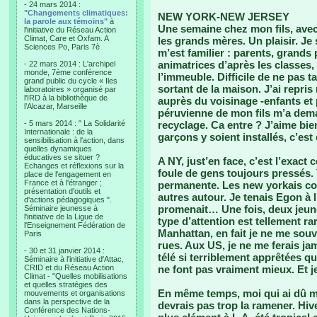
- 24 mars 2014 :
"Changements climatiques:
NEW YORK-NEW JERSEY
la parole aux témoins"
à
Une semaine chez mon fils, avec 
l'initiative du Réseau Action
Climat, Care et Oxfam. A
les grands mères. Un plaisir. Je 
Sciences Po, Paris 7è
m’est familier : parents, grands 
animatrices d’après les classes,
- 22 mars 2014 : L'archipel
monde, 7ème conférence
l’immeuble. Difficile de ne pas ta
grand public du cycle « Iles
sortant de la maison. J’ai repri
laboratoires » organisé par
l'IRD à la bibliothèque de
auprès du voisinage -enfants et p
l’Alcazar, Marseille
péruvienne de mon fils m’a deman
- 5 mars 2014 : " La Solidarité
recyclage. Ca entre ? J’aime bie
Internationale : de la
garçons y soient installés, c’est
sensibilisation à l'action, dans
quelles dynamiques
éducatives se situer ?
A NY, just’en face, c’est l’exact 
Echanges et réflexions sur la
foule de gens toujours pressés. V
place de l'engagement en
France et à l'étranger ;
permanente. Les new yorkais co
présentation d'outils et
autres autour. Je tenais Egon à 
d'actions pédagogiques ".
promenait… Une fois, deux jeun
Séminaire jeunesse à
l'initiative de la Ligue de
type d’attention est tellement r
l'Enseignement Fédération de
Manhattan, en fait je ne me sou
Paris
rues. Aux US, je ne me ferais j
- 30 et 31 janvier 2014 :
télé si terriblement apprêtées q
Séminaire à l'initiative d'Attac,
CRID et du Réseau Action
ne font pas vraiment mieux. Et 
Climat - "Quelles mobilisations
et quelles stratégies des
En même temps, moi qui ai dû me
mouvements et organisations
dans la perspective de la
devrais pas trop la ramener. Hive
Conférence des Nations-