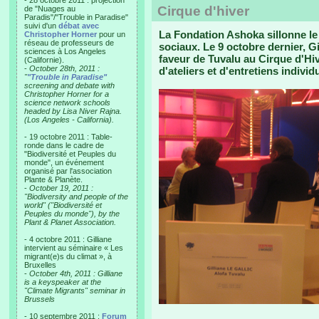
- 28 octobre 2011 : projection
Cirque d'hiver
de "Nuages au
Paradis"/"Trouble in Paradise"
suivi d'un
débat avec
La Fondation Ashoka sillonne le
Christopher Horner
pour un
réseau de professeurs de
sociaux. Le 9 octobre dernier, Gi
sciences à Los Angeles
faveur de Tuvalu au Cirque d'Hi
(Californie).
-
October 28th, 2011 :
d'ateliers et d'entretiens individ
"
"Trouble in Paradise"
screening and debate with
Christopher Horner for a
science network schools
headed by Lisa Niver Rajna.
(Los Angeles - California).
- 19 octobre 2011 : Table-
ronde dans le cadre de
"Biodiversité et Peuples du
monde", un événement
organisé par l'association
Plante & Planète.
-
October 19, 2011 :
"Biodiversity and people of the
world" ("Biodiversité et
Peuples du monde"), by the
Plant & Planet Association.
- 4 octobre 2011 : Gilliane
intervient au séminaire « Les
migrant(e)s du climat », à
Bruxelles
-
October 4th, 2011 : Gilliane
is a keyspeaker at the
"Climate Migrants" seminar in
Brussels
- 10 septembre 2011 :
Forum