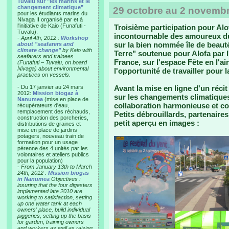
Tuvalu sur "les marins et le
changement climatique"
29 octobre au 2 novembre
pour les étudiants marins du
Nivaga II organisé par et à
l'initiative de Kaio (Funafuti -
Troisième participation pour Al
Tuvalu).
incontournable des amoureux du 
-
April 4th, 2012 :
Workshop
sur la bien nommée île de beauté
about "seafarers and
climate change"
by Kaio with
Terre" soutenue pour Alofa par l
seafarers and trainees
France, sur l'espace Fête en l'ai
(Funafuti – Tuvalu, on board
Nivaga) about environmental
l'opportunité de travailler pour 
practices on vessels.
- Du 17 janvier au 24 mars
Avant la mise en ligne d'un réci
2012:
Mission biogaz à
sur les changements climatiques
Nanumea
(mise en place de
collaboration harmonieuse et co
récupérateurs d'eau,
remplacement des réchauds,
Petits débrouillards, partenaire
construction des porcheries,
petit aperçu en images :
distributions de graines et
mise en place de jardins
potagers, nouveau train de
formation pour un usage
pérenne des 4 unités par les
volontaires et ateliers publics
pour la population)
-
From January 13th to March
24th, 2012 :
Mission biogas
in Nanumea
Objectives :
insuring that the four digesters
implemented late 2010 are
working to satisfaction, setting
up one water tank at each
owners' place, build individual
piggeries, setting up the basis
for garden, training owners
and workers as well as raising