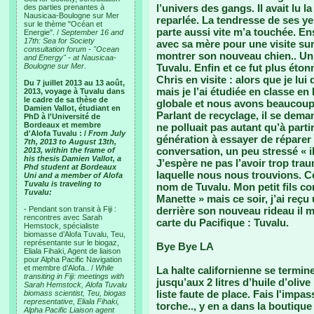
l’univers des gangs. Il avait lu 
des parties prenantes à
Nausicaa-Boulogne sur Mer
reparlée. La tendresse de ses ye
sur le thème "Océan et
parte aussi vite m’a touchée. En
Energie". /
September 16 and
17th: Sea for Society
avec sa mère pour une visite su
consultation forum - "Ocean
montrer son nouveau chien.. Un 
and Energy" - at Nausicaa-
Boulogne sur Mer.
Tuvalu. Enfin et ce fut plus éton
Chris en visite : alors que je lu
Du 7 juillet 2013 au 13 août,
mais je l’ai étudiée en classe en 
2013, voyage à Tuvalu dans
le cadre de sa thèse de
globale et nous avons beaucoup d
Damien Vallot, étudiant en
Parlant de recyclage, il se dema
PhD à l'Université de
Bordeaux et membre
ne polluait pas autant qu’à parti
d'Alofa Tuvalu : /
From July
génération à essayer de réparer n
7th, 2013 to August 13th,
conversation, un peu stressé « i
2013, within the frame of
his thesis Damien Vallot, a
J’espère ne pas l’avoir trop trau
Phd student at Bordeaux
laquelle nous nous trouvions. Ce
Uni and a member of Alofa
Tuvalu is traveling to
nom de Tuvalu. Mon petit fils co
Tuvalu:
Manette » mais ce soir, j’ai reç
- Pendant son transit à Fiji :
derrière son nouveau rideau il mo
rencontres avec Sarah
carte du Pacifique : Tuvalu.
Hemstock, spécialiste
biomasse d’Alofa Tuvalu, Teu,
représentante sur le biogaz,
Bye Bye LA
Eliala Fihaki, Agent de liaison
pour Alpha Pacific Navigation
et membre d’Alofa.. /
While
La halte californienne se termin
transiting in Fiji: meetings with
jusqu’aux 2 litres d’huile d’olive
Sarah Hemstock, Alofa Tuvalu
liste faute de place. Fais l'impa
biomass scientist, Teu, biogas
representative, Eliala Fihaki,
torche.., y en a dans la boutique 
Alpha Pacific Liaison agent