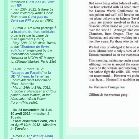
l'émission
C'est pas du Vent
sur RFI
-
may 13th, 2012: Gilliane Le
Gallic invited by Anne-Cécile
Bras at the
C'est pas du
Vent sur RFI
program (RFI)
- 12 mai 2012: Alofa participe à
la
braderie du livre solidaire
organisée par la Ligue de
l'Enseignement (Paris)
-
May 12th, 2012: Alofa Tuvalu
at the
"Braderie de livres
solidaire"
organized by the
International Solidarity
Network of NGOs AT belongs
to. (Blanqui Market, Paris 13e)
- 14 au 17 mars 2012:
"
Nuages au Paradis
" et
la
BD "A l'eau, la Terre"
au
Forum Alternatif Mondial de
l'Eau - Marseille.
-
March 14th to 17th, 2012:
"Trouble in Paradise” and “Our
planet under Water”, at the
Alternative World Water
Forum (Marseille).
- Du 24 novembre 2011 au
10 avril 2012 - mission à
Tuvalu :
- From November 24th, 2011
to April 10th, 2012 - Mission
in Tuvalu :
- 4 avril 2012 :
Atelier Alofa