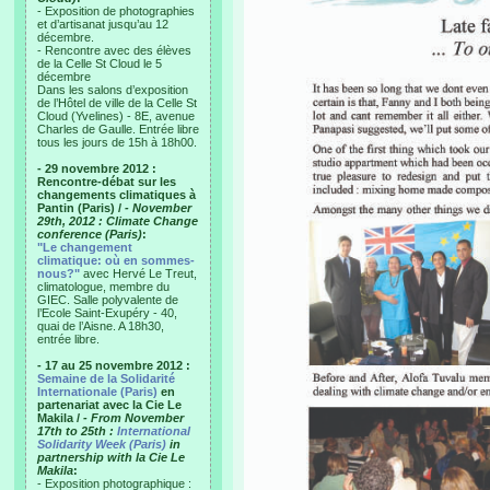
- Exposition de photographies
et d’artisanat jusqu’au 12
décembre.
- Rencontre avec des élèves
de la Celle St Cloud le 5
décembre
Dans les salons d’exposition
de l’Hôtel de ville de la Celle St
Cloud (Yvelines) - 8E, avenue
Charles de Gaulle. Entrée libre
tous les jours de 15h à 18h00.
- 29 novembre 2012 :
Rencontre-débat sur les
changements climatiques à
Pantin (Paris) /
- November
29th, 2012 : Climate Change
conference (Paris)
:
"Le changement
climatique: où en sommes-
nous?"
avec Hervé Le Treut,
climatologue, membre du
GIEC. Salle polyvalente de
l’Ecole Saint-Exupéry - 40,
quai de l’Aisne. A 18h30,
entrée libre.
- 17 au 25 novembre 2012 :
Semaine de la Solidarité
Internationale (Paris)
en
partenariat avec la Cie Le
Makila /
- From November
17th to 25th :
International
Solidarity Week (Paris)
in
partnership with la Cie Le
Makila
:
- Exposition photographique :