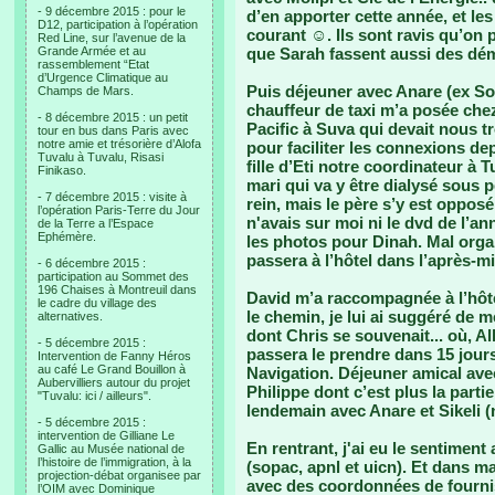
- 9 décembre 2015 : pour le
d’en apporter cette année, et le
D12, participation à l’opération
courant ☺. Ils sont ravis qu’on 
Red Line, sur l’avenue de la
Grande Armée et au
que Sarah fassent aussi des démo
rassemblement “Etat
d’Urgence Climatique au
Puis déjeuner avec Anare (ex So
Champs de Mars.
chauffeur de taxi m’a posée che
- 8 décembre 2015 : un petit
Pacific à Suva qui devait nous
tour en bus dans Paris avec
notre amie et trésorière d’Alofa
pour faciliter les connexions dep
Tuvalu à Tuvalu, Risasi
fille d’Eti notre coordinateur à 
Finikaso.
mari qui va y être dialysé sous p
- 7 décembre 2015 : visite à
rein, mais le père s’y est opposé
l’opération Paris-Terre du Jour
n'avais sur moi ni le dvd de l’ann
de la Terre a l’Espace
Ephémère.
les photos pour Dinah. Mal organ
passera à l’hôtel dans l’après-mi
- 6 décembre 2015 :
participation au Sommet des
196 Chaises à Montreuil dans
David m’a raccompagnée à l’hôt
le cadre du village des
le chemin, je lui ai suggéré de
alternatives.
dont Chris se souvenait... où, A
- 5 décembre 2015 :
passera le prendre dans 15 jours
Intervention de Fanny Héros
au café Le Grand Bouillon à
Navigation. Déjeuner amical avec
Aubervilliers autour du projet
Philippe dont c’est plus la parti
"Tuvalu: ici / ailleurs".
lendemain avec Anare et Sikeli (
- 5 décembre 2015 :
intervention de Gilliane Le
En rentrant, j'ai eu le sentiment
Gallic au Musée national de
l’histoire de l’immigration, à la
(sopac, apnl et uicn). Et dans m
projection-débat organisee par
avec des coordonnées de fourni
l’OIM avec Dominique