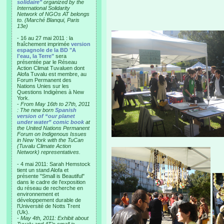
solidaire"
organized by the
International Solidarity
Network of NGOs AT belongs
to. (Marché Blanqui, Paris
13e)
- 16 au 27 mai 2011 : la
fraîchement imprimée
version
espagnole de la BD "A
l'eau, la Terre"
sera
présentée par le Réseau
Action Climat Tuvaluen dont
Alofa Tuvalu est membre, au
Forum Permanent des
Nations Unies sur les
Questions Indigènes à New
York.
-
From May 16th to 27th, 2011
: The new born
Spanish
version of “our planet
under water” comic book
at
the United Nations Permanent
Forum on Indigenous Issues
in New York with the TuCan
(Tuvalu Climate Action
Network) representatives.
- 4 mai 2011: Sarah Hemstock
tient un stand Alofa et
présente "Small is Beautiful"
dans le cadre de l'exposition
du réseau de recherche en
environnement et
développement durable de
l'Université de Notts Trent
(Uk).
-
May 4th, 2011: Exhibit about