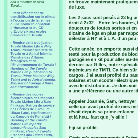
on trouve maintenant pratiquemen
and a member of Alofa
Tuvalu..
de luxe.
-
Petit événement de
sensibilisation sur le climat
Les 2 sacs sont pesés à 23 kg pil
à l'occasion de la remise
droit à 2x32... Entre les bandes
d'une nouvelle donation
douceurs de toutes sortes et en
d'Hunamar et du CD
d'Ecolo'zik aux écoles
dizaine de kgs en plus par rapp
primaires de Tuvalu
délester à NY et à L.A. d’un peu
-
Remise de la publication
Tuvalu Marine Life à Willy
Cette année, on emporte aussi du
Telavi, Premier Ministre de
testé pour la production de biodi
Tuvalu et à Apisai Ielemia,
Ministre des Affaires
gazogène en kit pour aller au-del
étrangères et de
dernier par Gilles, notre spéciali
l'Environnement de Tuvalu /
Handing of the Tuvalu
ingénieurs de TMTI. Ca bien sûr
Marine Life publication to
cargos. J’ai aussi profité du p
Tuvalu Prime Minister Willy
Telavi and to Apisai Ielemia,
solaires et un scooter électrique
Minister of Foreign Affairs
avec le distributeur. Je dois voi
and Environment.
a une préférence ou une autre i
- Remise des copies
électroniques des rapports
Appeler Joannie, Sam, nettoyer l
Tuvalu Marine Life à Sam
Finikaso, Patron du service
celle qui avait profité de mes mi
des Pêches de Tuvalu et
rêvait depuis sa prime enfance.. 
Uluao Lauti, représentant
et là heu.. faut que j’y aille !
du Kaupule de Funafuti /
Handing of the Tuvalu
Marine Life reports’
Fiji se profile.
electronic copies Sam
Finikaso, Head of Tuvalu
Fisheries and Uluao Lauti,
Chris m’a accompagnée à l’aérop