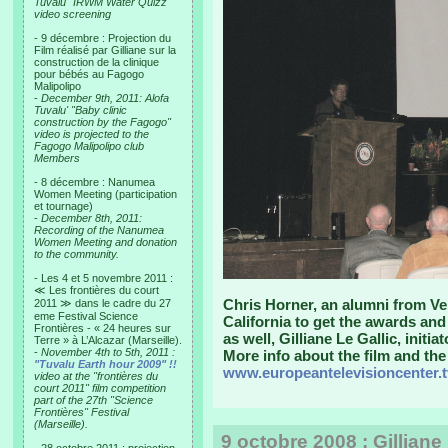
Tuvalu "IRWM Water Quizz"
video screening
- 9 décembre : Projection du
Film réalisé par Gilliane sur la
construction de la clinique
pour bébés au Fagogo
Malipolipo
-
December 9th, 2011: Alofa
Tuvalu' "Baby clinic
construction by the Fagogo"
video is projected to the
Fagogo Malipolipo club
Members
- 8 décembre : Nanumea
Women Meeting (participation
et tournage)
-
December 8th, 2011:
Recording of the Nanumea
Women Meeting and donation
to the community.
- Les 4 et 5 novembre 2011 :
≪ Les frontières du court
Chris Horner, an alumni from Ve
2011 ≫ dans le cadre du 27
eme Festival Science
California to get the awards an
Frontières - « 24 heures sur
as well, Gilliane Le Gallic, initi
Terre » à L’Alcazar (Marseille).
-
November 4th to 5th, 2011 :
More info about the film and the 
"Tuvalu Earth hour 2009" !!
www.europeantelevisioncenter.t
video at the "frontières du
court 2011" film competition
part of the 27th "Science
Frontières" Festival
(Marseille).
9 octobre 2008 : Gilliane