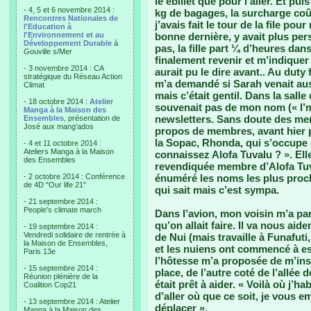
le ebillet que pour l’aller. Et pu
- 4, 5 et 6 novembre 2014 :
kg de bagages, la surcharge coûta
Rencontres Nationales de
j’avais fait le tour de la file po
l'Education à
l'Environnement et au
bonne dernière, y avait plus pe
Développement Durable
à
pas, la fille part ¼ d’heures dan
Gouville s/Mer
finalement revenir et m’indiquer 
- 3 novembre 2014 : CA
aurait pu le dire avant.. Au duty
stratégique du Réseau Action
m’a demandé si Sarah venait auss
Climat
mais c’était gentil. Dans la sall
- 18 octobre 2014 :
Atelier
souvenait pas de mon nom (« I’m
Manga à la Maison des
newsletters. Sans doute des memb
Ensembles
, présentation de
José aux mang'ados
propos de membres, avant hier 
la Sopac, Rhonda, qui s’occupe 
- 4 et 11 octobre 2014 :
Ateliers Manga à la Maison
connaissez Alofa Tuvalu ? ». El
des Ensembles
revendiquée membre d’Alofa Tuva
- 2 octobre 2014 : Conférence
énuméré les noms les plus proche
de 4D "Our life 21"
qui sait mais c’est sympa.
- 21 septembre 2014 :
People's climate march
Dans l’avion, mon voisin m’a parl
qu’on allait faire. Il va nous aider
- 19 septembre 2014 :
Vendredi solidaire de rentrée à
de Nui (mais travaille à Funafu
la Maison de Ensembles,
et les nuiens ont commencé à es
Paris 13e
l’hôtesse m’a proposée de m’insta
- 15 septembre 2014 :
place, de l’autre coté de l’allée 
Réunion plénière de la
était prêt à aider. « Voilà où j’ha
Coalition Cop21
d’aller où que ce soit, je vous 
- 13 septembre 2014 : Atelier
déplacer ».
Manga à la Maison des