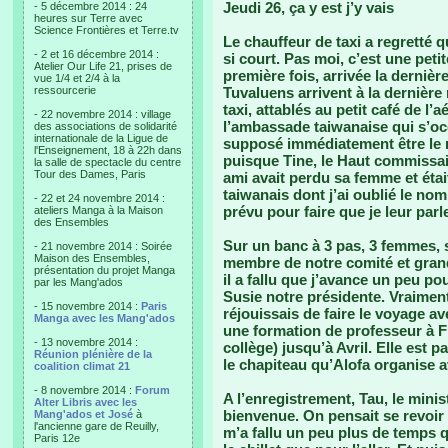
Jeudi 26, ça y est j’y vais
- 5 décembre 2014 : 24
heures sur Terre avec
Science Frontières et Terre.tv
Le chauffeur de taxi a regretté qu
- 2 et 16 décembre 2014 :
si court. Pas moi, c’est une pet
Atelier Our Life 21, prises de
première fois, arrivée la dernière
vue 1/4 et 2/4 à la
ressourcerie
Tuvaluens arrivent à la dernière m
taxi, attablés au petit café de l’
- 22 novembre 2014 : village
l’ambassade taiwanaise qui s’occ
des associations de solidarité
internationale de la Ligue de
supposé immédiatement être le
l'Enseignement, 18 à 22h dans
puisque Tine, le Haut commissai
la salle de spectacle du centre
Tour des Dames, Paris
ami avait perdu sa femme et était 
taiwanais dont j’ai oublié le nom
- 22 et 24 novembre 2014 :
prévu pour faire que je leur par
ateliers Manga à la Maison
des Ensembles
Sur un banc à 3 pas, 3 femmes, s
- 21 novembre 2014 : Soirée
Maison des Ensembles,
membre de notre comité et grand
présentation du projet Manga
il a fallu que j’avance un peu po
par les Mang'ados
Susie notre présidente. Vraimen
- 15 novembre 2014 :
Paris
réjouissais de faire le voyage ave
Manga avec les Mang'ados
une formation de professeur à Fi
- 13 novembre 2014 :
collège) jusqu’à Avril. Elle est 
Réunion plénière de la
le chapiteau qu’Alofa organise a
coalition climat 21
- 8 novembre 2014 :
Forum
A l’enregistrement, Tau, le mini
Alter Libris avec les
bienvenue. On pensait se revoir
Mang'ados et José
à
l'ancienne gare de Reuilly,
m’a fallu un peu plus de temps q
Paris 12e