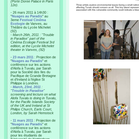
(Porte Doree Palace in Paris
12e).
- 26 mars 2011 à 14h30 :
"
Nuages au Paradis
" au
3eme
Festival Cinéma
Ecologie
de Vanves, au
Théâtre du Lycée Michelet
(92)
-
March 26th, 2011 : "Trouble
in Paradise" part of the
Cinéma Ecologie Festival 3rd
edition, at the Lycée Michelet
theater in Vanves, (92)
-
23 mars 2011
: Projection de
"
Nuages au Paradis
" et
conférence sur les actions
d'Alofa à Tuvalu, par Sarah
pour la Société des Iles du
Pacifique de Grande Bretagne
et d'Ireland à l'église St
Philippe à Londres.
-
March, 23rd, 2011
:
"
Trouble in Paradise
"
screening and lecture on what
Alofa Tuvalu is doing in Tuvalu,
for the Pacific Islands Society
of the UK and Ireland at St
Philips Church, Earls Court,
London, by Sarah Hemstock
-
11 mars 2011
: Projection de
"
Nuages au Paradis
" et
conférence sur les actions
d'Alofa à Tuvalu, par Sarah
pour les étudiants de