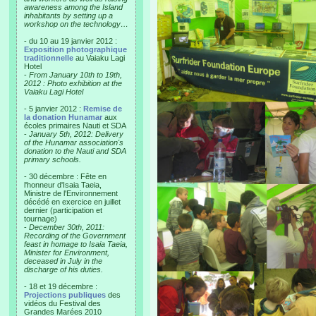
awareness among the Island
inhabitants by setting up a
workshop on the technology…
- du 10 au 19 janvier 2012 :
Exposition photographique
traditionnelle
au Vaiaku Lagi
Hotel
-
From January 10th to 19th,
2012 : Photo exhibition at the
Vaiaku Lagi Hotel
- 5 janvier 2012 :
Remise de
la donation Hunamar
aux
écoles primaires Nauti et SDA
-
January 5th, 2012: Delivery
of the Hunamar association's
donation to the Nauti and SDA
primary schools.
- 30 décembre : Fête en
l'honneur d'Isaia Taeia,
Ministre de l'Environnement
décédé en exercice en juillet
dernier (participation et
tournage)
-
December 30th, 2011:
Recording of the Government
feast in homage to Isaia Taeia,
Minister for Environment,
deceased in July in the
discharge of his duties.
- 18 et 19 décembre :
Projections publiques
des
vidéos du Festival des
Grandes Marées 2010