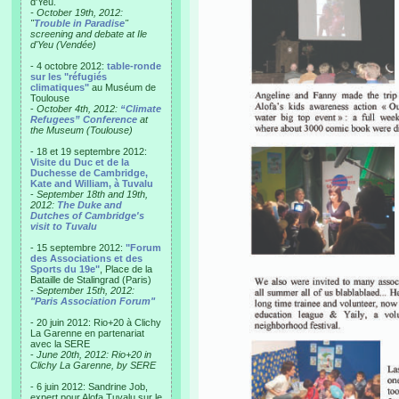
d'Yeu.
- October 19th, 2012:
"
Trouble in Paradise
"
screening and debate at Ile
d'Yeu (Vendée)
- 4 octobre 2012:
table-ronde
sur les "réfugiés
climatiques"
au Muséum de
Toulouse
-
October 4th, 2012:
“Climate
Refugees” Conference
at
the Museum (Toulouse)
- 18 et 19 septembre 2012:
Visite du Duc et de la
Duchesse de Cambridge,
Kate and William, à Tuvalu
-
September 18th and 19th,
2012:
The Duke and
Dutches of Cambridge's
visit to Tuvalu
- 15 septembre 2012:
"Forum
des Associations et des
Sports du 19e"
, Place de la
Bataille de Stalingrad (Paris)
-
September 15th, 2012:
"Paris Association Forum"
- 20 juin 2012: Rio+20 à Clichy
La Garenne en partenariat
avec la SERE
-
June 20th, 2012: Rio+20 in
Clichy La Garenne, by SERE
- 6 juin 2012: Sandrine Job,
expert pour Alofa Tuvalu sur le