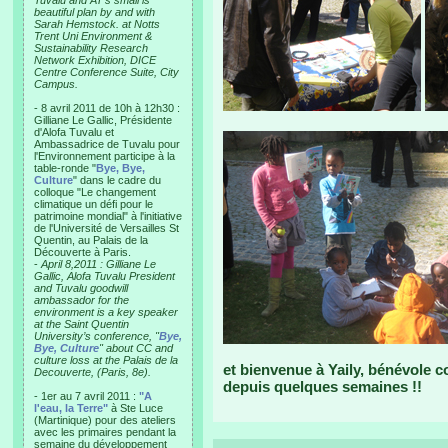
Tuvalu and AT’s small is
beautiful plan by and with
Sarah Hemstock. at Notts
Trent Uni Environment &
Sustainability Research
Network Exhibition, DICE
Centre Conference Suite, City
Campus.
- 8 avril 2011 de 10h à 12h30 :
Gilliane Le Gallic, Présidente
d'Alofa Tuvalu et
Ambassadrice de Tuvalu pour
l'Environnement participe à la
table-ronde "
Bye, Bye,
Culture
" dans le cadre du
colloque "Le changement
climatique un défi pour le
patrimoine mondial" à l'initiative
de l'Université de Versailles St
Quentin, au Palais de la
Découverte à Paris.
-
April 8,2011 : Gilliane Le
Gallic, Alofa Tuvalu President
and Tuvalu goodwill
ambassador for the
environment is a key speaker
at the Saint Quentin
University’s conference, "
Bye,
Bye, Culture
" about CC and
culture loss at the Palais de la
et bienvenue à Yaily, bénévole c
Decouverte, (Paris, 8e).
depuis quelques semaines !!
- 1er au 7 avril 2011 :
"A
l'eau, la Terre"
à Ste Luce
(Martinique) pour des ateliers
avec les primaires pendant la
semaine du développement