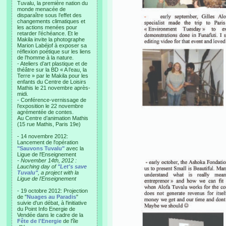
Tuvalu, la première nation du
monde menacée de
disparaître sous l’effet des
changements climatiques et
les actions menées pour
retarder l’échéance. Et le
Makila invite la photographe
Marion Labéjof à exposer sa
réflexion poétique sur les liens
de l’homme à la nature.
- Ateliers d’art plastique et de
théâtre sur la BD « A l’eau, la
Terre » par le Makila pour les
enfants du Centre de Loisirs
Mathis le 21 novembre après-
midi.
- Conférence-vernissage de
l’exposition le 22 novembre
agrémentée de contes.
Au Centre d’animation Mathis
(15 rue Mathis, Paris 19e)
- 14 novembre 2012:
Lancement de l'opération
"Sauvons Tuvalu"
avec la
Ligue de l'Enseignement
- November 14th, 2012 :
Lauching day of
"Let's save
Tuvalu"
, a project with la
Ligue de l'Enseignement
- 19 octobre 2012: Projection
de "
Nuages au Paradis
"
suivie d'un débat, à l'initiative
du Point Info Energie de
Vendée dans le cadre de la
Fête de l'Energie
de l'île