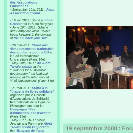
des Associations
Parisiennes
-
September 10th, 2011 :
Paris
Association Forum
- 19 juin 2011 : Stand au
Vide-
Grenier
sur la Butte Bergeyre
-
June 19th, 2011 : Gilliane
and Fanny are Alofa Tuvalu
booth keepers in the context
of
the hill back yard sale
.
- 28 mai 2011 :
Stand aux
4ème rencontres nationales
des étudiants pour le DD
à
la Cité Internationale
Universitaire (Paris 14e)
-
May 28th, 2011 :
An Alofa
Tuvalu exhibit
at the
“Students for sustainable
development” 4th National
meeting at the International
“Cité Universitaire” (Paris 14e)
- 21 mai 2011 :
Stand à la
"braderie de livres solidaire"
organisée par le Collectif
d'Associations de Solidarité
Internationale de la Ligue de
l'Enseignement pour la
Campagne "Pas
d'éducation, pas d'avenir
"
(Paris 13e)
-
May 21st, 2011 : Marie-
Jeanne and Fanny are
Alofa
Tuvalu booth keepers"
at
19 septembre 2008 : For
the
"Braderie de livres