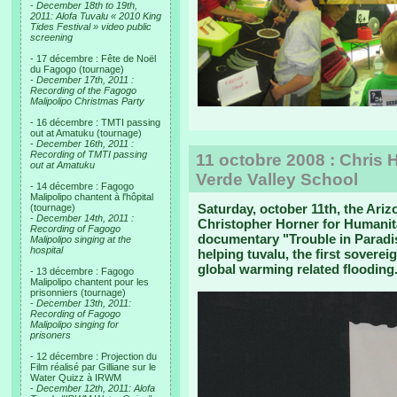
-
December 18th to 19th,
2011: Alofa Tuvalu « 2010 King
Tides Festival » video public
screening
- 17 décembre : Fête de Noël
du Fagogo (tournage)
-
December 17th, 2011 :
Recording of the Fagogo
Malipolipo Christmas Party
- 16 décembre : TMTI passing
out at Amatuku (tournage)
-
December 16th, 2011 :
Recording of TMTI passing
11 octobre 2008 : Chris 
out at Amatuku
Verde Valley School
- 14 décembre : Fagogo
Malipolipo chantent à l'hôpital
Saturday, october 11th, the Ari
(tournage)
-
December 14th, 2011 :
Christopher Horner for Humanita
Recording of Fagogo
documentary "Trouble in Paradis
Malipolipo singing at the
hospital
helping tuvalu, the first sovere
global warming related flooding
- 13 décembre : Fagogo
Malipolipo chantent pour les
prisonniers (tournage)
-
December 13th, 2011:
Recording of Fagogo
Malipolipo singing for
prisoners
- 12 décembre : Projection du
Film réalisé par Gilliane sur le
Water Quizz à IRWM
-
December 12th, 2011: Alofa