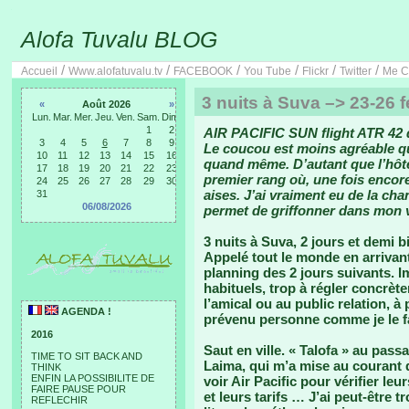
Alofa Tuvalu BLOG
/
/
/
/
/
/
Accueil
Www.alofatuvalu.tv
FACEBOOK
You Tube
Flickr
Twitter
Me C
3 nuits à Suva –> 23-26 f
«
Août 2026
»
Lun.
Mar.
Mer.
Jeu.
Ven.
Sam.
Dim.
1
2
AIR PACIFIC SUN flight ATR 42 d
3
4
5
6
7
8
9
Le coucou est moins agréable que
10
11
12
13
14
15
16
quand même. D’autant que l’hôte
17
18
19
20
21
22
23
premier rang où, une fois encor
24
25
26
27
28
29
30
aises. J’ai vraiment eu de la cha
31
06/08/2026
permet de griffonner dans mon v
3 nuits à Suva, 2 jours et demi 
Appelé tout le monde en arrivant
planning des 2 jours suivants. 
habituels, trop à régler concrèt
l’amical ou au public relation, à
AGENDA !
prévenu personne comme je le f
2016
Saut en ville. « Talofa » au pass
TIME TO SIT BACK AND
Laima, qui m’a mise au courant 
THINK
ENFIN LA POSSIBILITE DE
voir Air Pacific pour vérifier l
FAIRE PAUSE POUR
et leurs tarifs … J’ai peut-être t
REFLECHIR