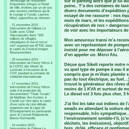
sur le parking alors que je lui a
Vernissage de l’exposition
Empreintes d’Argos à l’Hotel
peine.. Y’a des centaines de tax
de Ville, invitées par un de nos
divers documents d’expédition p
plus anciens membres qui fit
le voyage à Tuvalu, Laurent
essayé de me rassurer : nos équ
Weyl, aujourd’hui au Vietnam.
mois de mars, et les expéditions
récupération de nos « dangerous
- 21 novembre 2015 :
Intervention de Gilliane Le
de voir avec les importateurs d
Gallic avec Chloé
Vlassopoulos dans "200
millions de réfugiés
Mon amoureux transi m’a recondu
climatiques et moi et moi et
avec un représentant de pompes. 
moi" organisé par ATTAC dans
le cadre du Festival Images
insisté pour me déposer à l’aér
Mouvementées.
d’en appeler un. Merci Atu.
- 20 novembre 2015 :
Intervention de Fanny Héros à
Déçue que Sikeli reporte notre ré
la COP21 des Monts du
vu quel type de pompe à eau il av
Lyonnais à l'occasion de la
COP, pendant la semaine de
compris que je m’étais plantée s
solidarité internationale.
pas du tout électrique, au fuel…
trouvé le générateur des rêves d
- 17 novembre 2015 :
Intervention de Fanny Héros
moins de 1 KVA et surtout de m
suite à la projection du
Le diesel est 3 fois plus cher, 3 
documentaire "Thule Tuvalu"
de Matthias Von Gunten, à
Condé-sur-Vire dans le cadre
J’ai fini les take out indiens de 
d'une série de ciné-débats
organisés par la Ligue de
emails en attendant la voiture d
l'Enseignement en partenariat
responsable, très sympathique
avec le Conseil Régional de
l’environnement semble-t’il, (c’e
Basse-Normandie.
déchets, les émissions), objecti
- 19 octobre 2015 :
bois, drôle, efficace et gentleman
Intervention de Gilliane Le