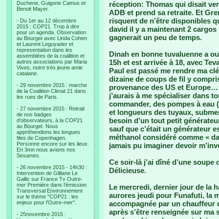
Duchene, Guigone Camus et
réception: Thomas qui disait veni
Benoit Mayer.
ADB et prend sa retraite. Et Gr
risquent de n’être disponibles
- Du 1er au 12 décembre
2015 : COP21. Trop à dire
david il y a maintenant 2 cargos p
pour un agenda. Observation
gagnerait un peu de temps.
au Bourget avec Linda Cohen
et Laurent Leguyader et
representation dans les
Dinah en bonne tuvaluenne a oubl
assemblées de la coalition et
15h et est arrivée à 18, avec Te
autres associations par Maria
Vives, notre très jeune amie
Paul est passé me rendre ma clé
catalane.
dizaine de coups de fil y compri
- 29 novembre 2015 : marche
provenance des US et Europe… J
de la Coalition Climat 21 dans
j’aurais à me spécialiser dans to
les rues de Paris.
commander, des pompes à eau (à 
- 27 novembre 2015 : Retrait
et longueurs des tuyaux, submer
de nos badges
besoin d’un tout petit générateur 
d’observateurs, à la COP21
au Bourget. Nous
sauf que c’était un générateur e
appréhendions les longues
méthanol considéré comme « dan
files de Copenhagen.
Personne encore sur les lieux.
jamais pu imaginer devoir m’inve
En 3mn nous avions nos
Sesames.
Ce soir-là j’ai dîné d’une soupe d
- 26 novembre 2015 - 14h30 :
Délicieuse.
Intervention de Gilliane Le
Gallic sur France Tv Outre-
mer Première dans l'émission
Le mercredi, dernier jour de la h
Transversal Environnement
aurores jeudi pour Funafuti, l
sur le thème "COP21 : les
enjeux pour l'Outre-mer".
accompagnée par un chauffeur d
après s’être renseignée sur ma s
- 25novembre 2015 :