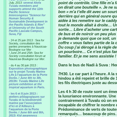
point de contrôle. Une fille m’a 
July, 2013:
several Alofa
Tuvalu members and
on dirait une bouteille ». Je ne 
supports attend the 12th
bon » m’a t’elle dit avec un so
Pacific Science
Intercongress "Science for
derrière qui en général ouvre q
Human Security &
aidée à les remettre sur le cadd
Sustainable Development in
tout le monde allait à droite… 
the Pacific Islands & Rim"
at University of the South
sortie… Libre d’acheter une carte
Pacific Laucala Campus,
de bus et de noircir un peu plu
Suva, Fiji
je demande quoi que ce soit, u
- 24 et 25 juin 2013 : Sea for
coffre « vous faites partie de la
Society, consultation des
parties prenantes à Nausicaa-
Du coup j’ai dérogé à la règle de
Boulogne sur Mer
un pourboire… Ce n’est plus fam
/
June 24 and 25th: Sea for
familier. Et je me sens assistée !
Society consultation forum at
Nausicaa-Boulogne sur Mer.
Dans le bus de Nadi à Suva : He
- du 4 au 30 juin 2013 :
Exposition photographique
sur le projet Tuvalu Marine
7H30. Le car part à l’heure. A la s
Life à l'aquarium de la Porte
hindou a été repeint et brille de
Dorée. /
June 4th to 30t,
2013h: Tuvalu Marine Life
les fils électriques juste au des
picture exhibition at the
tropical aquarium in Paris.
Les 4 h 30 de route sont un éme
- les 6 et 8 juin 2013 :
la luxuriance environnante. Une 
ateliers pédagogiques sur
Tuvalu et la biodiversité
contrairement à Tuvalu où on en a 
marine par l'association
incapable de chiffrer le nombre 
d'Ici et d'Ailleurs à
Prédominance de verts de toute
l'aquarium de la Porte
Dorée. /
June 6th and 8th,
remarqués… beaucoup de pins… 
2013: Kid awareness