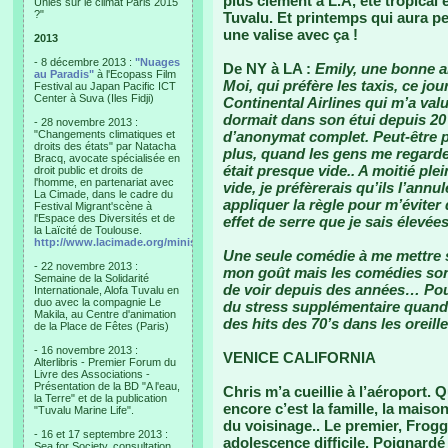
plus clément à L.A, été tropical e
Unies sur le climat Paris 2015
?"
Tuvalu. Et printemps qui aura peu
une valise avec ça !
2013
- 8 décembre 2013 :
"Nuages
De NY à LA :
Emily, une bonne 
au Paradis"
à l'Ecopass Film
Moi, qui préfère les taxis, ce jou
Festival au Japan Pacific ICT
Center à Suva (Iles Fidji)
Continental Airlines qui m’a valu
dormait dans son étui depuis 20
- 28 novembre 2013 :
"Changements climatiques et
d’anonymat complet. Peut-être 
droits des états" par Natacha
plus, quand les gens me regarden
Bracq, avocate spécialisée en
était presque vide.. A moitié pl
droit public et droits de
l'homme, en partenariat avec
vide, je préfèrerais qu’ils l’annu
La Cimade, dans le cadre du
appliquer la règle pour m’éviter
Festival Migrant'scène à
l'Espace des Diversités et de
effet de serre que je sais élev
la Laïcité de Toulouse.
http://www.lacimade.org/minisites/migrantscene
Une seule comédie à me mettre s
- 22 novembre 2013 :
mon goût mais les comédies sont
Semaine de la Solidarité
de voir depuis des années… Pou
Internationale, Alofa Tuvalu en
duo avec la compagnie Le
du stress supplémentaire quand l
Makila, au Centre d'animation
des hits des 70’s dans les oreille
de la Place de Fêtes (Paris)
- 16 novembre 2013 :
VENICE CALIFORNIA
Alterlibris - Premier Forum du
Livre des Associations -
Présentation de la BD "A l'eau,
Chris m’a cueillie à l’aéroport. 
la Terre" et de la publication
encore c’est la famille, la maiso
"Tuvalu Marine Life".
du voisinage.. Le premier, Frogg
- 16 et 17 septembre 2013 :
adolescence difficile. Poignardé
Sea for Society, consultation