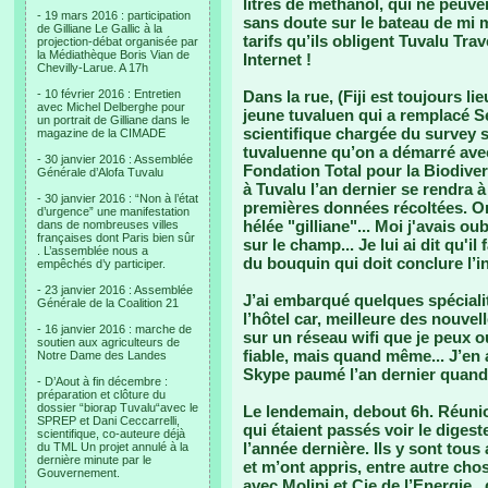
litres de méthanol, qui ne peuve
- 19 mars 2016 : participation
sans doute sur le bateau de mi m
de Gilliane Le Gallic à la
tarifs qu’ils obligent Tuvalu Tra
projection-débat organisée par
la Médiathèque Boris Vian de
Internet !
Chevilly-Larue. A 17h
- 10 février 2016 : Entretien
Dans la rue, (Fiji est toujours li
avec Michel Delberghe pour
jeune tuvaluen qui a remplacé S
un portrait de Gilliane dans le
scientifique chargée du survey s
magazine de la CIMADE
tuvaluenne qu’on a démarré avec
- 30 janvier 2016 : Assemblée
Fondation Total pour la Biodivers
Générale d’Alofa Tuvalu
à Tuvalu l’an dernier se rendra à
- 30 janvier 2016 : “Non à l’état
premières données récoltées. On 
d’urgence” une manifestation
hélée "gilliane"... Moi j'avais ou
dans de nombreuses villes
françaises dont Paris bien sûr
sur le champ... Je lui ai dit qu'il
. L’assemblée nous a
du bouquin qui doit conclure l’i
empêchés d’y participer.
- 23 janvier 2016 : Assemblée
J’ai embarqué quelques spéciali
Générale de la Coalition 21
l’hôtel car, meilleure des nouvel
- 16 janvier 2016 : marche de
sur un réseau wifi que je peux o
soutien aux agriculteurs de
fiable, mais quand même... J’en 
Notre Dame des Landes
Skype paumé l’an dernier quand
- D’Aout à fin décembre :
préparation et clôture du
dossier “biorap Tuvalu“avec le
Le lendemain, debout 6h. Réunio
SPREP et Dani Ceccarrelli,
qui étaient passés voir le diges
scientifique, co-auteure déjà
l’année dernière. Ils y sont tous
du TML Un projet annulé à la
dernière minute par le
et m’ont appris, entre autre chos
Gouvernement.
avec Molipi et Cie de l’Energie..