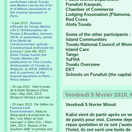
workshops about Tuvalu
Funafuti Kaupule,
and Marine Life by the D'Ici
Chamber of Commerce
et d'ailleurs association at
the tropical aquarium in
Lodging Association (Filamona, 
Paris.
Red Cross
- 4 juin 2013 :
Remise
Alofa Tuvalu
officielle de Tuvalu Marine
Life à l'Ambassadeur de
Tuvalu à Bruxelles, Unesco,
Some of the other participants :
UICN, et partenaires, suivie
Island Communities
d'un Mardi de
Tuvalu National Council of Wo
l'environnement spécial
. -
(
Communiqué
et
Dossier de
Island Care
presse
) /
June 4th, 2013:
Tango
Alofa Tuvalu hands the
Tuvalu Marine Life
TuFHA
publication to Tine Leuelu,
Tuvalu Overview
Ambassador of Tuvalu to
EKT
Belgium, to IUCN, UNESCO
and its partners, at the
Schools on Funafuti (the capital
tropical aquarium in Paris.
-
Press release
- 26 mai 2013 : Vide-Grenier
de la Butte Bergeyre (Paris
Vendredi 5 février 2010, 
19e) /
May 26th, 2013:
Bergeyre hill back yard sale.
Vendredi 5 février Minuit
- 29 mars 2013: 19e édition du
Festival Ciné
Environnement
, Alofa en
Kalisi vient de partir après un v
débat après la projection du
film, "Les bêtes du Sud
de pastis pour moi. Comme depuis
sauvage" à Sées (61). /
Mars
repas quotidien et ce soir j’avai
29th, 2013: "Beasts of the
l’hotel, ils ont sorti une boite d
Southern Wild" screening and