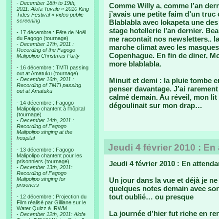
-
December 18th to 19th,
Comme Willy a, comme l’an derni
2011: Alofa Tuvalu « 2010 King
j’avais une petite faim d’un truc
Tides Festival » video public
screening
Blablabla avec Iokapeta une des 
stage hotellerie l’an dernier. Be
- 17 décembre : Fête de Noël
me racontait nos newsletters.. l
du Fagogo (tournage)
-
December 17th, 2011 :
marche climat avec les masques 
Recording of the Fagogo
Copenhague. En fin de diner, Mot
Malipolipo Christmas Party
more blablabla.
- 16 décembre : TMTI passing
out at Amatuku (tournage)
-
December 16th, 2011 :
Minuit et demi : la pluie tombe
Recording of TMTI passing
penser davantage. J’ai rarement 
out at Amatuku
calmé demain. Au réveil, mon lit 
- 14 décembre : Fagogo
dégoulinait sur mon drap…
Malipolipo chantent à l'hôpital
(tournage)
-
December 14th, 2011 :
Recording of Fagogo
Malipolipo singing at the
hospital
Jeudi 4 février 2010 : En
- 13 décembre : Fagogo
Malipolipo chantent pour les
prisonniers (tournage)
Jeudi 4 février 2010 : En attend
-
December 13th, 2011:
Recording of Fagogo
Malipolipo singing for
Un jour dans la vue et déjà je ne
prisoners
quelques notes demain avec son 
tout oublié… ou presque
- 12 décembre : Projection du
Film réalisé par Gilliane sur le
Water Quizz à IRWM
La journée d’hier fut riche en r
-
December 12th, 2011: Alofa