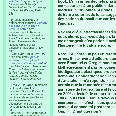
book. L’un sur les déchets plas
solidaire"
organized by the
International Solidarity
correspondre à un public enfanti
Network of NGOs AT belongs
modeler, ni brillantes ni drôles
to. (Marché Blanqui, Paris
13e)
de livre à colorier. Je lui ai su
des nations du pacifique car les 
- 16 au 27 mai 2011 : la
l’anglais.
fraîchement imprimée
version
espagnole de la BD "A
l'eau, la Terre"
sera
Rex est drôle, effectivement trè
présentée par le Réseau
Action Climat Tuvaluen dont
nous étions pas revus depuis la m
Alofa Tuvalu est membre, au
me dérangeait d’en parler. Il avai
Forum Permanent des
Nations Unies sur les
l’histoire, il le fut plus encore.
Questions Indigènes à New
York.
Retour à l’hotel un peu en retar
-
From May 16th to 27th, 2011
: The new born
Spanish
arrivé. Il n’arrivera d’ailleurs q
version of “our planet
avec Emanuel et Greg et son épo
under water” comic book
at
the United Nations Permanent
Malheureusement pas pu copier 
Forum on Indigenous Issues
biodigesteurs plastiques préparé
in New York with the TuCan
demandais concernant son rapp
(Tuvalu Climate Action
Network) representatives.
d’Amatuku, il m’a répondu « j’ai
certain que la remontée d’eau sal
- 4 mai 2011: Sarah Hemstock
tient un stand Alofa et
ministère de l’agriculture et l
présente "Small is Beautiful"
en 2006 a décidé de couper toute
dans le cadre de l'exposition
du réseau de recherche en
100%, plus rien… Nous devons a
environnement et
économies » « c’est l’idée, qu
développement durable de
ceux qui comme toi prennent leu
l'Université de Notts Trent
(Uk).
Oui.. ».. Drastique non ?
-
May 4th, 2011: Exhibit about