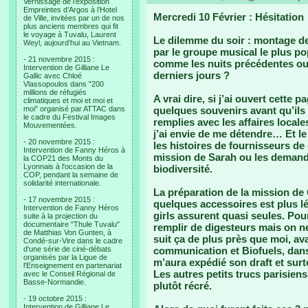
Vernissage de l’exposition
Empreintes d’Argos à l’Hotel
Mercredi 10 Février : Hésitation
de Ville, invitées par un de nos
plus anciens membres qui fit
le voyage à Tuvalu, Laurent
Le dilemme du soir : montage de 
Weyl, aujourd’hui au Vietnam.
par le groupe musical le plus po
- 21 novembre 2015 :
comme les nuits précédentes ou
Intervention de Gilliane Le
derniers jours ?
Gallic avec Chloé
Vlassopoulos dans "200
millions de réfugiés
A vrai dire, si j’ai ouvert cette 
climatiques et moi et moi et
moi" organisé par ATTAC dans
quelques souvenirs avant qu’ils
le cadre du Festival Images
remplies avec les affaires locales
Mouvementées.
j’ai envie de me détendre… Et 
- 20 novembre 2015 :
les histoires de fournisseurs de
Intervention de Fanny Héros à
mission de Sarah ou les demande
la COP21 des Monts du
Lyonnais à l'occasion de la
biodiversité.
COP, pendant la semaine de
solidarité internationale.
La préparation de la mission de 
- 17 novembre 2015 :
quelques accessoires est plus lé
Intervention de Fanny Héros
girls assurent quasi seules. Po
suite à la projection du
documentaire "Thule Tuvalu"
remplir de digesteurs mais on ne
de Matthias Von Gunten, à
suit ça de plus près que moi, av
Condé-sur-Vire dans le cadre
d'une série de ciné-débats
communication et Biofuels, dans
organisés par la Ligue de
m’aura expédié son draft et surt
l'Enseignement en partenariat
Les autres petits trucs parisien
avec le Conseil Régional de
Basse-Normandie.
plutôt récré.
- 19 octobre 2015 :
Intervention de Gilliane Le