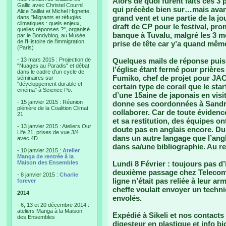
Alors de quoi furent faits ces 3
Gallic avec Christel Cournil,
qui précède bien sur…mais avan
Alice Baillat et Michel Hignette,
grand vent et une partie de la j
dans "Migrants et réfugiés
climatiques : quels enjeux,
draft de CP pour le festival, pro
quelles réponses ?", organisé
banque à Tuvalu, malgré les 3 mo
par le Bondyblog, au Musée
de l'Histoire de l'immigration
prise de tête car y’a quand même
(Paris)
- 13 mars 2015 : Projection de
Quelques mails de réponse puis i
"Nuages au Paradis" et débat
l’église étant fermé pour prières 
dans le cadre d'un cycle de
Fumiko, chef de projet pour JAC
séminaires sur
"développement durable et
certain type de corail que le sta
cinéma" à Science Po.
d’une 15aine de japonais en visit
- 15 janvier 2015 : Réunion
donne ses coordonnées à Sandri
plénière de la Coalition Climat
collaborer. Car de toute évidenc
21
et sa restitution, des équipes on
- 13 janvier 2015 : Ateliers Our
doute pas en anglais encore. Du
Life 21, prises de vue 3/4
dans un autre langage que l’angl
avec 4D
dans sa/une bibliographie. Au 
- 10 janvier 2015 :
Atelier
Manga de rentrée à la
Maison des Ensembles
Lundi 8 Février
: toujours pas d
deuxième passage chez Telecom, 
- 8 janvier 2015 :
Charlie
ligne n’était pas reliée à leur 
forever
cheffe voulait envoyer un technic
2014
envolés.
- 6, 13 et 20 décembre 2014 :
ateliers Manga à la Maison
Expédié à Sikeli et nos contacts
des Ensembles
digesteur en plastique et info bi