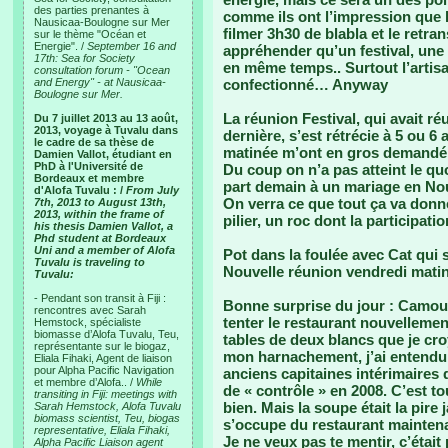
des parties prenantes à
comme ils ont l’impression que l
Nausicaa-Boulogne sur Mer
filmer 3h30 de blabla et le retran
sur le thème "Océan et
Energie". /
September 16 and
appréhender qu’un festival, une f
17th: Sea for Society
en même temps.. Surtout l’artis
consultation forum - "Ocean
and Energy" - at Nausicaa-
confectionné… Anyway
Boulogne sur Mer.
La réunion Festival, qui avait r
Du 7 juillet 2013 au 13 août,
2013, voyage à Tuvalu dans
dernière, s’est rétrécie à 5 ou 6
le cadre de sa thèse de
matinée m’ont en gros demandé d
Damien Vallot, étudiant en
PhD à l'Université de
Du coup on n’a pas atteint le qu
Bordeaux et membre
part demain à un mariage en Nouve
d'Alofa Tuvalu : /
From July
On verra ce que tout ça va don
7th, 2013 to August 13th,
2013, within the frame of
pilier, un roc dont la participat
his thesis Damien Vallot, a
Phd student at Bordeaux
Uni and a member of Alofa
Pot dans la foulée avec Cat qui 
Tuvalu is traveling to
Nouvelle réunion vendredi mat
Tuvalu:
- Pendant son transit à Fiji :
Bonne surprise du jour : Camouf
rencontres avec Sarah
tenter le restaurant nouvellem
Hemstock, spécialiste
biomasse d’Alofa Tuvalu, Teu,
tables de deux blancs que je cro
représentante sur le biogaz,
mon harnachement, j’ai entendu
Eliala Fihaki, Agent de liaison
pour Alpha Pacific Navigation
anciens capitaines intérimaires d
et membre d’Alofa.. /
While
de « contrôle » en 2008. C’est to
transiting in Fiji: meetings with
bien. Mais la soupe était la pire
Sarah Hemstock, Alofa Tuvalu
biomass scientist, Teu, biogas
s’occupe du restaurant mainten
representative, Eliala Fihaki,
Je ne veux pas te mentir, c’était
Alpha Pacific Liaison agent