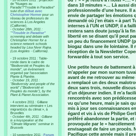
- 28 octobre 2011 : projection
de "Nuages au
dans 10 minutes »… Là aussi dis
Paradis"/"Trouble in Paradise"
professionnelle d’une heure. Il a
suivi d'un
débat avec
Christopher Horner
pour un
envie de partager les émotions qui
réseau de professeurs de
demandé où j’en étais « à part Tu
sciences à Los Angeles
internes à l’UN et UNDP, il a fai
(Californie).
-
October 28th, 2011 :
restera sans doute jusqu’à la fin
"
"Trouble in Paradise"
liberté en se disant qu’il peut pa
screening and debate with
Christopher Horner for a
un peu du financement UNDP (pa
science network schools
biogaz dans une ile lointaine. Il 
headed by Lisa Niver Rajna.
réception de la Newsletter Copen
(Los Angeles - California).
forwardée à tout son service.
- 19 octobre 2011 : Table-
ronde dans le cadre de
"Biodiversité et Peuples du
Une petite heure de battement à l
monde", un événement
m’appeler par mon surnom tuval
organisé par l'association
Plante & Planète.
avant de me retrouver au même e
-
October 19, 2011 :
a remplacé un des deux malotro
"Biodiversity and people of the
deux sans trois, nouvelle disc
world" ("Biodiversité et
Peuples du monde"), by the
d’un déjeuner indien. Il m’a faci
Plant & Planet Association.
rencontrés avec son prédécesseur
- 4 octobre 2011 : Gilliane
vu qu’une heure, mais je sais qu’
intervient au séminaire « Les
mis à jour ses connaissances en 
migrant(e)s du climat », à
égard et vis à vis de Philipe Ge
Bruxelles
-
October 4th, 2011 : Gilliane
préféré abandonner la partie, et
is a keyspeaker at the
provoquée par le « harcèlement 
"Climate Migrants" seminar in
Brussels
envisageait de faire un procès.
Pacifique cette année mais il pr
- 10 septembre 2011 :
Forum