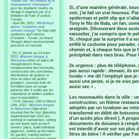
Tuvalu sur "les marins et le
changement climatique"
Si, d’une manière générale, tou
pour les étudiants marins du
Nivaga II organisé par et à
voir, j’ai fait un vrai heureux.
l'initiative de Kaio (Funafuti -
spiderman et petit slip qui n’alla
Tuvalu).
Tony le fils de Nala, un fan, c
-
April 4th, 2012 :
Workshop
about "seafarers and
araignée. Découvrant deux assi
climate change"
by Kaio with
vaisselier, j’ai compris que le pe
seafarers and trainees
(Funafuti – Tuvalu, on board
Si, choqué par la surprise il a e
Nivaga) about environmental
enfilé le costume pour parader, 
practices on vessels.
chemin et, à chaque fois que je f
- Du 17 janvier au 24 mars
précipitait dans mes bras. Pour lu
2012:
Mission biogaz à
Nanumea
(mise en place de
récupérateurs d'eau,
2e urgence : plus de téléphone, 
remplacement des réchauds,
pas aussi rapide : demain, ils en
construction des porcheries,
distributions de graines et
tuvalu » me dit l’employé que je
mise en place de jardins
aussi une peste, si je ne vois 
potagers, nouveau train de
aussi sec « .
formation pour un usage
pérenne des 4 unités par les
volontaires et ateliers publics
Les nouveautés dans la ville : u
pour la population)
-
From January 13th to March
construction, un Nième restaura
24th, 2012 :
Mission biogas
adoptés par un tuvaluen au retou
in Nanumea
Objectives :
transformé en débit de boissons
insuring that the four digesters
implemented late 2010 are
d’un accès plus direct ). A prop
working to satisfaction, setting
documents de douanes à remplir d
up one water tank at each
owners' place, build individual
est interdit d’avoir sur soi plus de
piggeries, setting up the basis
litres de bière ! A vérifier par Fa
for garden, training owners
and workers as well as raising