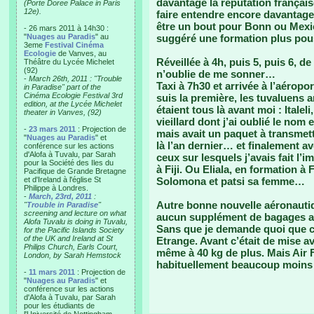
davantage la réputation français
(Porte Doree Palace in Paris
12e).
faire entendre encore davantage
être un bout pour Bonn ou Mexico
- 26 mars 2011 à 14h30 :
"
Nuages au Paradis
" au
suggéré une formation plus pou
3eme
Festival Cinéma
Ecologie
de Vanves, au
Réveillée à 4h, puis 5, puis 6, de
Théâtre du Lycée Michelet
(92)
n’oublie de me sonner…
-
March 26th, 2011 : "Trouble
Taxi à 7h30 et arrivée à l’aéropo
in Paradise" part of the
Cinéma Ecologie Festival 3rd
suis la première, les tuvaluens a
edition, at the Lycée Michelet
étaient tous là avant moi : Italel
theater in Vanves, (92)
vieillard dont j’ai oublié le nom
-
23 mars 2011
: Projection de
mais avait un paquet à transmett
"
Nuages au Paradis
" et
là l’an dernier… et finalement a
conférence sur les actions
d'Alofa à Tuvalu, par Sarah
ceux sur lesquels j’avais fait l’
pour la Société des Iles du
à Fiji. Ou Eliala, en formation à
Pacifique de Grande Bretagne
et d'Ireland à l'église St
Solomona et patsi sa femme…
Philippe à Londres.
-
March, 23rd, 2011
:
Autre bonne nouvelle aéronautiqu
"
Trouble in Paradise
"
screening and lecture on what
aucun supplément de bagages alo
Alofa Tuvalu is doing in Tuvalu,
Sans que je demande quoi que ce
for the Pacific Islands Society
of the UK and Ireland at St
Etrange. Avant c’était de mise av
Philips Church, Earls Court,
même à 40 kg de plus. Mais Air Fi
London, by Sarah Hemstock
habituellement beaucoup moins
-
11 mars 2011
: Projection de
"
Nuages au Paradis
" et
conférence sur les actions
d'Alofa à Tuvalu, par Sarah
pour les étudiants de