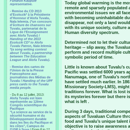
Funafuti Kaupule
Today global warming is the mos
representative.
remote and sparsely populated a
- Remise du CD 2013
environmental issues we all face.
d'Ecolozik* à la Présidente
with becoming uninhabitable due 
d'Honneur d'Alofa Tuvalu,
Nala Ielemia. (*un concours
disappear, not only a land woul
d'écriture de chansons sur
with its unique society, culture 
Tuvalu, partenariat de la
Human diversity spectrum.
Ligue de l'Enseignement
avec Alofa Tuvalu) /
Handing of the 2013
Determined not to let their cultu
Ecolozik CD* to Alofa
Tuvalu Patron, Nala Ielemia
heritage -- slip away, the Tuvalu
*(a song writing contest
perform and record multiple cultu
about Tuvalu, a partnership
between The Education
symbolic period of time.
League and Alofa Tuvalu).
Little is known about Tuvalu’s cu
- Remise des cartes de
l'Union de la la Presse
Pacific was settled 6000 years a
Francophone aux
Nanumaga, one of Tuvalu’s north
journalistes des Médias de
Tuvalu /
Handing of the UPF
have settled much earlier. In 186
press cards to the Tuvalu
Missionary Society-LMS), might 
media people.
traditions forever. What is lost 
- Du 8 au 12 juillet, 2013:
its mysteries forever but there 
Alofa Tuvalu est bien
what is left .
représentée au 12ème
Congrès scientifique du
Pacifique
During 3 days, traditional comp
"La science au service de la
sécurité humaine et du
aspects of Tuvaluan Culture thro
Développement durable
food and Tuvalu’s unique talent 
dans les îles du Pacifique et
objective is to raise awareness a
les côtes", Campus de
l'USP à Suva
/
From 8 to 12