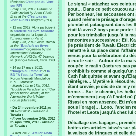
l'émission
C'est pas du Vent
Le signal « attachez vos ceintur
sur RFI
gout… Dans ce petit coucou au d
-
may 13th, 2012: Gilliane Le
Gallic invited by Anne-Cécile
Par bonheur, les secousses ont 
Bras at the
C'est pas du
quand même le présage d’orages 
Vent sur RFI
program (RFI)
plombé et pataugeant dans les fl
- 12 mai 2012: Alofa participe à
était là avec 2 boys pour porter
la
braderie du livre solidaire
pour les trimballer jusqu’à la m
organisée par la Ligue de
l'Enseignement (Paris)
rencontres successives : Eti, Kat
-
May 12th, 2012: Alofa Tuvalu
(le président de Tuvalu Electric
at the
"Braderie de livres
solidaire"
organized by the
remettre à sa place dans l’affair
International Solidarity
venus pour la célébration du déc
Network of NGOs AT belongs
à eux le soir… Autour de la maiso
to. (Blanqui Market, Paris 13e)
coupée le matin (factures pas p
- 14 au 17 mars 2012:
prohibitifs comme si quelqu’un s
"
Nuages au Paradis
" et
la
BD "A l'eau, la Terre"
au
Cath l’ait quittée et avant qu’El
Forum Alternatif Mondial de
réintègre… Mystère à résoudre. 
l'Eau - Marseille.
-
March 14th to 17th, 2012:
étant crevée, je décide de m’y re
"Trouble in Paradise” and “Our
ferme… Sur le chemin, les hello
planet under Water”, at the
m’emmenera jusqu’à l’hotel où j
Alternative World Water
Forum (Marseille).
Risasi en mon absence. Eti m’
sous l’orage)… Lono, l’ancien 
- Du 24 novembre 2011 au
10 avril 2012 - mission à
l’hotel et Leota jusqu’à chez lu
Tuvalu :
- From November 24th, 2011
Déballage des bagages, première
to April 10th, 2012 - Mission
in Tuvalu :
boites des articles laissés sur
la valises de fringues et celle d
- 4 avril 2012 :
Atelier Alofa