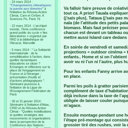
- 24 mars 2014 :
"Changements climatiques:
Va falloir faire preuve de créati
la parole aux témoins"
à
l'initiative du Réseau Action
tout ca. A priori Tauala expliquer
Climat, Care et Oxfam. A
(j’sais plus), Tataua (j’sais pas ma
Sciences Po, Paris 7è
nala (de l’attitude des petits pal
- 22 mars 2014 : L'archipel
biomass. Mais faut préciser pour 
monde, 7ème conférence
chacun est devant un tableau ou
grand public du cycle « Iles
laboratoires » organisé par
mettre aussi Island care dedans p
l'IRD à la bibliothèque de
l’Alcazar, Marseille
En soirée de vendredi et samedi
- 5 mars 2014 : " La Solidarité
projections « outdoor cinéma » 
Internationale : de la
enfants.. Home et si on l’obtien
sensibilisation à l'action, dans
quelles dynamiques
avoir vu ni l’un ni l’autre, plus
éducatives se situer ?
Echanges et réflexions sur la
place de l'engagement en
Pour les enfants Fanny arrive ave
France et à l'étranger ;
en place.
présentation d'outils et
d'actions pédagogiques ".
Séminaire jeunesse à
Parmi les poils à gratter parisi
l'initiative de la Ligue de
complément de taxe d’habitation
l'Enseignement Fédération de
Paris
déjà incluse dans la taxe de l’a
obligée de laisser couler puisqu
- 30 et 31 janvier 2014 :
Séminaire à l'initiative d'Attac,
m’agace.
CRID et du Réseau Action
Climat - "Quelles mobilisations
Ensuite montage pendant une heu
et quelles stratégies des
mouvements et organisations
l’étape pré-montage qui consist
dans la perspective de la
grossier tiré des rushes, voir la
Conférence des Nations-