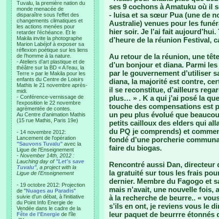
Tuvalu, la première nation du
ses 9 cochons à Amatuku où il se
monde menacée de
- luisa et sa sœur Pua (une de n
disparaître sous l’effet des
changements climatiques et
Australie) venues pour les funéra
les actions menées pour
hier soir. Je l’ai fait aujourd’hu
retarder l’échéance. Et le
Makila invite la photographe
d’heure de la réunion Festival, c
Marion Labéjof à exposer sa
réflexion poétique sur les liens
Au retour de la réunion, une tête
de l’homme à la nature.
- Ateliers d’art plastique et de
d’un bonjour et diana. Parmi les 
théâtre sur la BD « A l’eau, la
par le gouvernement d’utiliser sa
Terre » par le Makila pour les
enfants du Centre de Loisirs
diana, la majorité est contre, ce
Mathis le 21 novembre après-
il se reconstitue, d’ailleurs reg
midi.
- Conférence-vernissage de
plus… » . K a qui j’ai posé la qu
l’exposition le 22 novembre
touche des compensations est pour
agrémentée de contes.
un peu plus évolué que beaucoup.
Au Centre d’animation Mathis
(15 rue Mathis, Paris 19e)
petits cailloux des elders qui all
du PQ je comprends) et commen
- 14 novembre 2012:
Lancement de l'opération
fondé d’une porcherie communale
"Sauvons Tuvalu"
avec la
faire du biogas.
Ligue de l'Enseignement
- November 14th, 2012 :
Lauching day of
"Let's save
Rencontré aussi Dan, directeur 
Tuvalu"
, a project with la
la gratuité sur tous les frais p
Ligue de l'Enseignement
dernier. Membre du Fagogo et sa
- 19 octobre 2012: Projection
mais n’avait, une nouvelle fois, 
de "
Nuages au Paradis
"
suivie d'un débat, à l'initiative
à la recherche de beurre.. « vous
du Point Info Energie de
s’ils en ont, je reviens vous le di
Vendée dans le cadre de la
leur paquet de beurrre étonnés d
Fête de l'Energie
de l'île