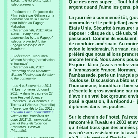
Tuvalu "IRWM Water Quizz"
Que des gens super… Tout fut do
video screening
argent quand j’aime les gens, pl
- 9 décembre : Projection du
Film réalisé par Gilliane sur la
La journée a commencé tôt, (pou
construction de la clinique
accumulée et le petit jetlag) av
pour bébés au Fagogo
Malipolipo
Etats Unis. Sécurité à rassurer 
-
December 9th, 2011: Alofa
déposer : disque dur, clé usb, t
Tuvalu' "Baby clinic
construction by the Fagogo"
passeport. Comme ils voulaient 
video is projected to the
de conduire américain. Au moins 
Fagogo Malipolipo club
avion le lendemain. Norman, que 
Members
préféré que nous allions prendre 
- 8 décembre : Nanumea
encore fermé. Nous avons pous
Women Meeting (participation
et tournage)
Esquire, là ou j’avais rendez vo
-
December 8th, 2011:
à l’ambassade France. Norman,
Recording of the Nanumea
l’ambassade, parle un français p
Women Meeting and donation
to the community.
Toulouse. Discussion a bâtons r
l’humanisme, bouddha et bien s
- Les 4 et 5 novembre 2011 :
≪ Les frontières du court
présente le gros avantage par rap
2011 ≫ dans le cadre du 27
d’avoir un vrai background env
eme Festival Science
posé la question, il a répondu «
Frontières - « 24 heures sur
Terre » à L’Alcazar (Marseille).
diplomes dans les poches.
-
November 4th to 5th, 2011 :
"Tuvalu Earth hour 2009" !!
video at the "frontières du
Sur le chemin de l’hotel, j’ai re
court 2011" film competition
rencontré à Tuvalu en 2003 et avec
part of the 27th "Science
qu’il était boss que des années p
Frontières" Festival
(Marseille).
cas où son assistant ne lui avait
où ? » « je rentre à l’hotel »…. «