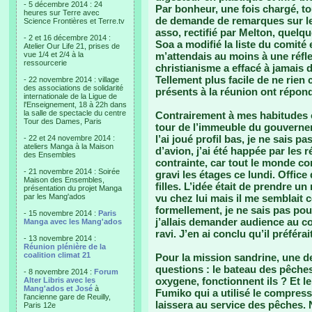
- 5 décembre 2014 : 24
Par bonheur, une fois chargé, to
heures sur Terre avec
de demande de remarques sur le
Science Frontières et Terre.tv
asso, rectifié par Melton, quelqu
- 2 et 16 décembre 2014 :
Soa a modifié la liste du comité
Atelier Our Life 21, prises de
vue 1/4 et 2/4 à la
m’attendais au moins à une réfle
ressourcerie
christianisme a effacé à jamais
Tellement plus facile de ne rien
- 22 novembre 2014 : village
des associations de solidarité
présents à la réunion ont répon
internationale de la Ligue de
l'Enseignement, 18 à 22h dans
la salle de spectacle du centre
Contrairement à mes habitudes ou
Tour des Dames, Paris
tour de l’immeuble du gouverneme
l’ai joué profil bas, je ne sais 
- 22 et 24 novembre 2014 :
ateliers Manga à la Maison
d’avion, j’ai été happée par les
des Ensembles
contrainte, car tout le monde com
- 21 novembre 2014 : Soirée
gravi les étages ce lundi. Offic
Maison des Ensembles,
filles. L’idée était de prendre un
présentation du projet Manga
par les Mang'ados
vu chez lui mais il me semblait c
formellement, je ne sais pas pour
- 15 novembre 2014 :
Paris
j’allais demander audience au cons
Manga avec les Mang'ados
ravi. J’en ai conclu qu’il préférai
- 13 novembre 2014 :
Réunion plénière de la
coalition climat 21
Pour la mission sandrine, une d
questions : le bateau des pêches e
- 8 novembre 2014 :
Forum
oxygene, fonctionnent ils ? Et 
Alter Libris avec les
Mang'ados et José
à
Fumiko qui a utilisé le compresse
l'ancienne gare de Reuilly,
laissera au service des pêches. 
Paris 12e