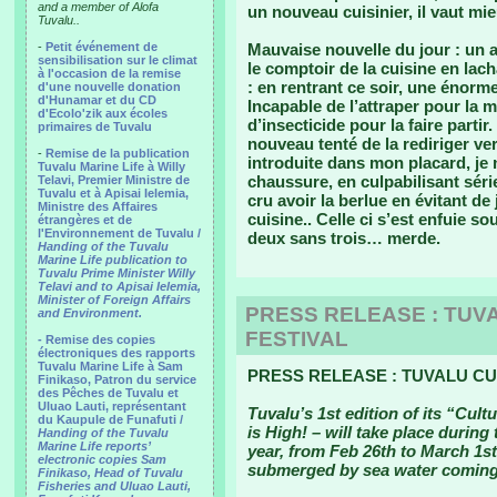
and a member of Alofa
un nouveau cuisinier, il vaut mie
Tuvalu..
-
Petit événement de
Mauvaise nouvelle du jour : un an
sensibilisation sur le climat
le comptoir de la cuisine en lac
à l'occasion de la remise
: en rentrant ce soir, une énor
d'une nouvelle donation
d'Hunamar et du CD
Incapable de l’attraper pour la m
d'Ecolo'zik aux écoles
d’insecticide pour la faire parti
primaires de Tuvalu
nouveau tenté de la rediriger ve
-
Remise de la publication
introduite dans mon placard, je n
Tuvalu Marine Life à Willy
chaussure, en culpabilisant série
Telavi, Premier Ministre de
Tuvalu et à Apisai Ielemia,
cru avoir la berlue en évitant de
Ministre des Affaires
cuisine.. Celle ci s’est enfuie s
étrangères et de
l'Environnement de Tuvalu /
deux sans trois… merde.
Handing of the Tuvalu
Marine Life publication to
Tuvalu Prime Minister Willy
Telavi and to Apisai Ielemia,
Minister of Foreign Affairs
PRESS RELEASE : TUVA
and Environment.
FESTIVAL
- Remise des copies
électroniques des rapports
Tuvalu Marine Life à Sam
PRESS RELEASE : TUVALU CU
Finikaso, Patron du service
des Pêches de Tuvalu et
Uluao Lauti, représentant
Tuvalu’s 1st edition of its “Cult
du Kaupule de Funafuti /
is High! – will take place during 
Handing of the Tuvalu
Marine Life reports’
year, from Feb 26th to March 1st
electronic copies Sam
submerged by sea water coming
Finikaso, Head of Tuvalu
Fisheries and Uluao Lauti,