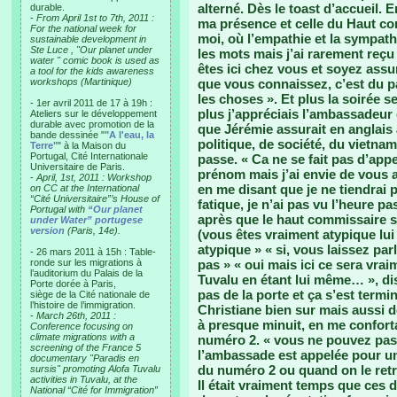
alterné. Dès le toast d’accueil. 
durable.
-
From April 1st to 7th, 2011 :
ma présence et celle du Haut co
For the national week for
moi, où l’empathie et la sympat
sustainable development in
Ste Luce , "Our planet under
les mots mais j’ai rarement reç
water " comic book is used as
êtes ici chez vous et soyez ass
a tool for the kids awareness
workshops (Martinique)
que vous connaissez, c’est du p
les choses ». Et plus la soirée se
- 1er avril 2011 de 17 à 19h :
plus j’appréciais l’ambassadeur e
Ateliers sur le développement
durable avec promotion de la
que Jérémie assurait en anglais 
bande dessinée "
"A l'eau, la
politique, de société, du vietnam
Terre"
" à la Maison du
Portugal, Cité Internationale
passe. « Ca ne se fait pas d’app
Universitaire de Paris.
prénom mais j’ai envie de vous ap
-
April, 1st, 2011 : Workshop
en me disant que je ne tiendrai 
on CC at the International
“Cité Universitaire”’s House of
fatique, je n’ai pas vu l’heure pa
Portugal with
“Our planet
après que le haut commissaire s
under Water” portugese
version
(Paris, 14e).
(vous êtes vraiment atypique lui 
atypique » « si, vous laissez pa
- 26 mars 2011 à 15h : Table-
ronde sur les migrations à
pas » « oui mais ici ce sera vr
l’auditorium du Palais de la
Tuvalu en étant lui même… », di
Porte dorée à Paris,
pas de la porte et ça s’est termi
siège de la Cité nationale de
l’histoire de l’immigration.
Christiane bien sur mais aussi d
-
March 26th, 2011 :
à presque minuit, en me confort
Conference focusing on
climate migrations with a
numéro 2. « vous ne pouvez pas
screening of the France 5
l’ambassade est appelée pour un
documentary "Paradis en
du numéro 2 ou quand on le retro
sursis" promoting Alofa Tuvalu
activities in Tuvalu, at the
Il était vraiment temps que ces d
National “Cité for Immigration”