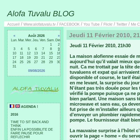
Alofa Tuvalu BLOG
/
/
/
/
/
/
Accueil
Www.alofatuvalu.tv
FACEBOOK
You Tube
Flickr
Twitter
Me C
Jeudi 11 Février 2010, 2
«
Août 2026
»
Lun.
Mar.
Mer.
Jeu.
Ven.
Sam.
Dim.
1
2
Jeudi 11 Février 2010, 21h30
3
4
5
6
7
8
9
10
11
12
13
14
15
16
La maison alofienne essaie de m
17
18
19
20
21
22
23
aujourd’hui qu’il valait mieux qu
24
25
26
27
28
29
30
nuit. Ca me trottait par la tête 
31
09/08/2026
tuvaluens et expat qui arrivaient
disponible of course, le tarif éta
en me levant, la surprise du jour 
N’étant pas très douée pour les
vérifié la pompe puisque ça ne po
bien parlant. Une maison sans t
microwave et sans eau, ça devena
AGENDA !
fut prise de m’installer ailleurs
d’envoyer un plombier rapidement
2016
pompe. Le fournisseur était bie
TIME TO SIT BACK AND
THINK
ENFIN LA POSSIBILITE DE
La mauvaise surprise à l’hôtel c’
FAIRE PAUSE POUR
ouvrir la page « home » du serv
REFLECHIR