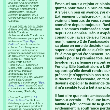
Tuvalu and AT’s small is
beautiful plan by and with
Emanuel nous a rejoint et blabla 
Sarah Hemstock. at Notts
quittés pour faire un brin de toi
Trent Uni Environment &
Arrivée un peu en avance, j’ai 
Sustainability Research
Network Exhibition, DICE
Extremement chaleureux « j’ai te
Centre Conference Suite, City
vraiment heureux de vous rencon
Campus.
connaître depuis toujous ». Rav
- 8 avril 2011 de 10h à 12h30 :
nous sommes embrassées pour 
Gilliane Le Gallic, Présidente
d'Alofa Tuvalu et
depuis des années. Début d’apéri
Ambassadrice de Tuvalu pour
consul que j’avais déjà eu l’occa
l'Environnement participe à la
nom), numéro 2 de l’ambassade e
table-ronde "
Bye, Bye,
Culture
" dans le cadre du
sa place en cure de désintoxica
colloque "Le changement
super aussi qui dit ce qu’elle pe
climatique un défi pour le
patrimoine mondial" à l'initiative
Et, à mon grand étonnement, sont
de l'Université de Versailles St
invités pour la première fois, 
Quentin, au Palais de la
tuvaluen et sa femme rencontrée 
Découverte à Paris.
-
April 8,2011 : Gilliane Le
Funcity. Elle étudiait alors à U
Gallic, Alofa Tuvalu President
rapport qu’elle devait rendre sur
and Tuvalu goodwill
ambassador for the
présent je n’appréciais pas trop
environment is a key speaker
le document nécessaire, en tant
at the Saint Quentin
University’s conference, "
Bye,
devions expédier la demande de f
Bye, Culture
" about CC and
il m’a semblé tout à fait à sa pla
culture loss at the Palais de la
Decouverte, (Paris, 8e).
Il faut dire que notre ambassadeu
- 1er au 7 avril 2011 :
"A
humour certain…. Et d’une huma
l'eau, la Terre"
à Ste Luce
(Martinique) pour des ateliers
famille a péri, victime de la gue
avec les primaires pendant la
évidemment la souffrance perdure
semaine du développement