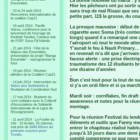
La bonne nouvelle du mardi : y’a
Ensembles
Hier les pêcheurs ont pu sortir
sans trop de mal Risasi que ses t
- 23 et 24 août 2014 :
Rencontres internationales de
petite part, 11$ la grosse, du coup
la coalition Cop21
- 19 août 2014 : Pacific
La presque mauvaise : début de 
Voices, conférence pour le
cigarette avec Soma (très conte
lancement de l'ouvrage de
longs) quand il a remarqué une a
Karibaiti Taoaba, Campus bas
de l'USP, Suva-Fiji Islands
l’aéroport où tout le monde attend
Y’aurait le feu à Nauti Primary…
- 21 juin 2014 : Fête de la
Maison des Ensembles,
en revenait m’a dit que j’arrivais
présentation du projet "Manga
fausse alerte : une prise électri
Ensemble" - reprogrammer le
futur.
traumatisme des 12 étudiants brû
une dizaine d’années
- 19 juin 2014 : Réunion
..
plénière de la Coalition Cop21
Bon c’est tout pour la tout de suit
- 14 juin 2014 : Intervention au
si y’a un ordi libre et si ça marc
Salon des Solidarités
à
l'invitation de Coordination Sud
Mardi soir : cornflakes, fin draf
- 17 mai 2014 : Braderie du
awareness et notes pour la réun
Livre solidaire avec le Collectif
d'Associations de Solidarité
montage.
Internationale de la Ligue de
l'Enseignement.
Pour la réunion Festival du lend
- 11 avril 2014 : La Foulée du
éléments et outils que Fanny met
10e - 10 écoles, 55 classes,
soit près de
2000 élèves de
entrer le chapiteau réalisé habi
primaire courent pour
jusqu’à 10 jours dans une demi 
Tuvalu
.
comité comprenne ce que nous vou