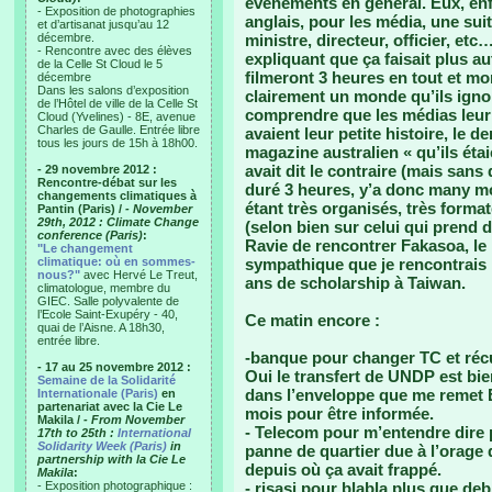
évènements en général. Eux, enfin
- Exposition de photographies
anglais, pour les média, une sui
et d’artisanat jusqu’au 12
décembre.
ministre, directeur, officier, et
- Rencontre avec des élèves
expliquant que ça faisait plus a
de la Celle St Cloud le 5
filmeront 3 heures en tout et m
décembre
Dans les salons d’exposition
clairement un monde qu’ils ign
de l’Hôtel de ville de la Celle St
comprendre que les médias leur f
Cloud (Yvelines) - 8E, avenue
Charles de Gaulle. Entrée libre
avaient leur petite histoire, le der
tous les jours de 15h à 18h00.
magazine australien « qu’ils éta
avait dit le contraire (mais sans
- 29 novembre 2012 :
Rencontre-débat sur les
duré 3 heures, y’a donc many mor
changements climatiques à
étant très organisés, très format
Pantin (Paris) /
- November
29th, 2012 : Climate Change
(selon bien sur celui qui prend 
conference (Paris)
:
Ravie de rencontrer Fakasoa, le
"Le changement
climatique: où en sommes-
sympathique que je rencontrais p
nous?"
avec Hervé Le Treut,
ans de scholarship à Taiwan.
climatologue, membre du
GIEC. Salle polyvalente de
l’Ecole Saint-Exupéry - 40,
Ce matin encore :
quai de l’Aisne. A 18h30,
entrée libre.
-banque pour changer TC et récu
- 17 au 25 novembre 2012 :
Oui le transfert de UNDP est bie
Semaine de la Solidarité
dans l’enveloppe que me remet Et
Internationale (Paris)
en
partenariat avec la Cie Le
mois pour être informée.
Makila /
- From November
- Telecom pour m’entendre dire p
17th to 25th :
International
Solidarity Week (Paris)
in
panne de quartier due à l’orage d
partnership with la Cie Le
depuis où ça avait frappé.
Makila
:
- Exposition photographique :
- risasi pour blabla plus que deb