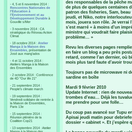
des responsables de la pêche ma
- 4, 5 et 6 novembre 2014 :
de plus de quelques centaines d
Rencontres Nationales de
l'Education à
patron des fisheries, Sam, beau f
l'Environnement et au
jeudi, et Niko, notre interlocute
Développement Durable
à
mois, jouera son rôle. Je verrai l
Gouville s/Mer
s’est marré « à moins d’un impr
- 3 novembre 2014 : CA
ministre qui voudrait faire plaisi
stratégique du Réseau Action
Climat
problème… »
- 18 octobre 2014 :
Atelier
Revu les diverses pages remplies
Manga à la Maison des
Ensembles
, présentation de
en faire un blog a peu près post
José aux mang'ados
retard, comme l’an dernier, où b
- 4 et 11 octobre 2014 :
mois plus tard faute d’avoir tro
Ateliers Manga à la Maison
des Ensembles
Toujours pas de microwave ni d
- 2 octobre 2014 : Conférence
sardine en boîte
de 4D "Our life 21"
- 21 septembre 2014 :
Mardi 9 février 2010
People's climate march
Update Internet : rien de nouvea
- 19 septembre 2014 :
trombes d’eau… Déjà les tuvalue
Vendredi solidaire de rentrée à
me prendre pour une folle…
la Maison de Ensembles,
Paris 13e
Du coup pas avancé sur Tupu en
- 15 septembre 2014 :
Apisai jeudi matin pour debriefe
Réunion plénière de la
Coalition Cop21
dossier « cabinet ». Et j’espère q
- 13 septembre 2014 : Atelier
Manga à la Maison des