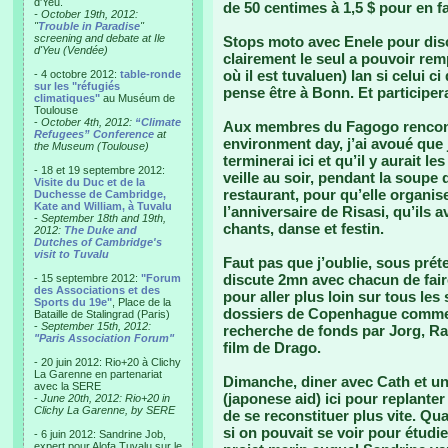
d'Yeu.
de 50 centimes à 1,5 $ pour en f
- October 19th, 2012:
"
Trouble in Paradise
"
screening and debate at Ile
Stops moto avec Enele pour disc
d'Yeu (Vendée)
clairement le seul a pouvoir re
où il est tuvaluen) Ian si celui c
- 4 octobre 2012:
table-ronde
sur les "réfugiés
pense être à Bonn. Et participer
climatiques"
au Muséum de
Toulouse
-
October 4th, 2012:
“Climate
Aux membres du Fagogo rencontr
Refugees” Conference
at
environment day, j’ai avoué que 
the Museum (Toulouse)
terminerai ici et qu’il y aurait l
- 18 et 19 septembre 2012:
veille au soir, pendant la soupe
Visite du Duc et de la
restaurant, pour qu’elle organis
Duchesse de Cambridge,
Kate and William, à Tuvalu
l’anniversaire de Risasi, qu’ils a
-
September 18th and 19th,
chants, danse et festin.
2012:
The Duke and
Dutches of Cambridge's
visit to Tuvalu
Faut pas que j’oublie, sous prét
discute 2mn avec chacun de fair
- 15 septembre 2012:
"Forum
des Associations et des
pour aller plus loin sur tous les
Sports du 19e"
, Place de la
dossiers de Copenhague comme 
Bataille de Stalingrad (Paris)
-
September 15th, 2012:
recherche de fonds par Jorg, Ra
"Paris Association Forum"
film de Drago.
- 20 juin 2012: Rio+20 à Clichy
La Garenne en partenariat
Dimanche, diner avec Cath et un
avec la SERE
(japonese aid) ici pour replante
-
June 20th, 2012: Rio+20 in
Clichy La Garenne, by SERE
de se reconstituer plus vite. Qua
si on pouvait se voir pour étudi
- 6 juin 2012: Sandrine Job,
expert pour Alofa Tuvalu sur le