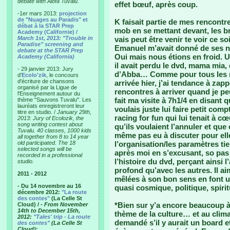
debate with Alofa Tuvalu.
effet bœuf, après coup.
-1er mars 2013:
projection
de "Nuages au Paradis" et
K faisait partie de mes rencontre
débat à la STAR Prep
mob en se mettant devant, les b
Academy (Californie) /
March 1st, 2013: "Trouble in
vais peut être venir te voir ce s
Paradise" screening and
Emanuel m’avait donné de ses no
debate at the STAR Prep
Oui mais nous étions en froid. U
Academy (California)
il avait perdu le dvd, mama mia,
- 29 janvier 2013: Jury
d’Abba… Comme pour tous les r
d'
Ecolo'zik
, le concours
d'écriture de chansons
arrivée hier, j’ai tendance à zap
organisé par la Ligue de
rencontres à arriver quand je peu
l'Enseignement autour du
fait ma visite à 7h1/4 en disant
thème "Sauvons Tuvalu". Les
lauréats enregistreront leur
voulais juste lui faire petit com
titre en studio. /
January 29th,
racing for fun qui lui tenait à cœ
2013: Jury of Ecolozik, the
song writing contest about
qu’ils voulaient l’annuler et qu
Tuvalu. 40 classes, 1000 kids
même pas eu à discuter pour elle 
all together from 8 to 14 year
old participated. The 18
l’organisation/les paramètres tie
selected songs will be
après moi en s’excusant, so pas
recorded in a professional
l’histoire du dvd, perçant ainsi 
studio.
profond qu’avec les autres. Il a
2011 - 2012
mêlées à son bon sens en font u
- Du 14 novembre au 16
quasi cosmique, politique, spiritu
décembre 2012:
"La route
des contes"
(La Celle St
*Bien sur y’a encore beaucoup à
Cloud) /
- From November
14th to December 15th,
thème de la culture… et au clima
2012:
"Tales' trip - La route
demandé s’il y aurait un board e
des contes"
(La Celle St
Cloud)
: