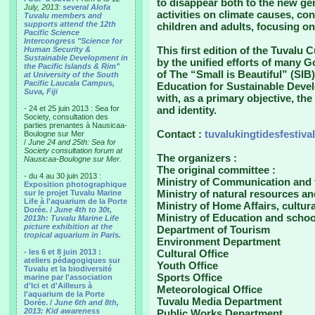
to disappear both to the new gen
July, 2013:
several Alofa
activities on climate causes, co
Tuvalu members and
supports attend the 12th
children and adults, focusing on 
Pacific Science
Intercongress "Science for
This first edition of the Tuvalu 
Human Security &
Sustainable Development in
by the unified efforts of many G
the Pacific Islands & Rim"
of The “Small is Beautiful” (SI
at University of the South
Pacific Laucala Campus,
Education for Sustainable Deve
Suva, Fiji
with, as a primary objective, the
- 24 et 25 juin 2013 : Sea for
and identity.
Society, consultation des
parties prenantes à Nausicaa-
Contact :
tuvalukingtidesfestiva
Boulogne sur Mer
/
June 24 and 25th: Sea for
Society consultation forum at
The organizers :
Nausicaa-Boulogne sur Mer.
The original committee :
- du 4 au 30 juin 2013 :
Ministry of Communication and
Exposition photographique
Ministry of natural resources a
sur le projet Tuvalu Marine
Life à l'aquarium de la Porte
Ministry of Home Affairs, cultur
Dorée. /
June 4th to 30t,
Ministry of Education and schoo
2013h: Tuvalu Marine Life
picture exhibition at the
Department of Tourism
tropical aquarium in Paris.
Environment Department
- les 6 et 8 juin 2013 :
Cultural Office
ateliers pédagogiques sur
Youth Office
Tuvalu et la biodiversité
Sports Office
marine par l'association
d'Ici et d'Ailleurs à
Meteorological Office
l'aquarium de la Porte
Tuvalu Media Department
Dorée. /
June 6th and 8th,
2013: Kid awareness
Public Works Department