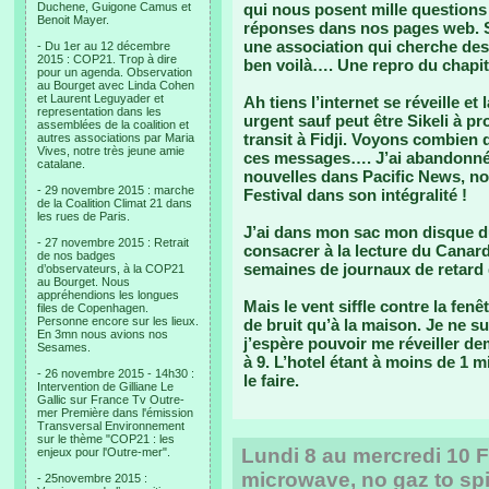
Duchene, Guigone Camus et
qui nous posent mille questions 
Benoit Mayer.
réponses dans nos pages web. Si
une association qui cherche des
- Du 1er au 12 décembre
2015 : COP21. Trop à dire
ben voilà…. Une repro du chapit
pour un agenda. Observation
au Bourget avec Linda Cohen
et Laurent Leguyader et
Ah tiens l’internet se réveille et
representation dans les
urgent sauf peut être Sikeli à p
assemblées de la coalition et
transit à Fidji. Voyons combien d
autres associations par Maria
Vives, notre très jeune amie
ces messages…. J’ai abandonné a
catalane.
nouvelles dans Pacific News, n
- 29 novembre 2015 : marche
Festival dans son intégralité !
de la Coalition Climat 21 dans
les rues de Paris.
J’ai dans mon sac mon disque du
- 27 novembre 2015 : Retrait
consacrer à la lecture du Canar
de nos badges
semaines de journaux de retard qu’
d’observateurs, à la COP21
au Bourget. Nous
appréhendions les longues
Mais le vent siffle contre la fenê
files de Copenhagen.
Personne encore sur les lieux.
de bruit qu’à la maison. Je ne 
En 3mn nous avions nos
j’espère pouvoir me réveiller dem
Sesames.
à 9. L’hotel étant à moins de 1 
- 26 novembre 2015 - 14h30 :
le faire.
Intervention de Gilliane Le
Gallic sur France Tv Outre-
mer Première dans l'émission
Transversal Environnement
sur le thème "COP21 : les
Lundi 8 au mercredi 10 Fé
enjeux pour l'Outre-mer".
microwave, no gaz to spi
- 25novembre 2015 :