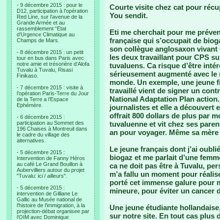
- 9 décembre 2015 : pour le
Courte visite chez cat pour réc
D12, participation à l’opération
You sendit.
Red Line, sur l’avenue de la
Grande Armée et au
rassemblement “Etat
Eti me cherchait pour me préveni
d’Urgence Climatique au
française qui s’occupait de bioga
Champs de Mars.
son collègue anglosaxon vivant 
- 8 décembre 2015 : un petit
les deux travaillant pour CPS su
tour en bus dans Paris avec
notre amie et trésorière d’Alofa
tuvaluens. Ca risque d’être intér
Tuvalu à Tuvalu, Risasi
sérieusement augmenté avec le n
Finikaso.
monde. Un exemple, une jeune fill
- 7 décembre 2015 : visite à
travaillé vient de signer un cont
l’opération Paris-Terre du Jour
National Adaptation Plan action.
de la Terre a l’Espace
Ephémère.
journalistes et elle a découvert 
offrait 800 dollars de plus par m
- 6 décembre 2015 :
participation au Sommet des
tuvaluenne et vit chez ses paren
196 Chaises à Montreuil dans
an pour voyager. Même sa mère 
le cadre du village des
alternatives.
Le jeune français dont j’ai oublié
- 5 décembre 2015 :
biogaz et me parlait d’une femme
Intervention de Fanny Héros
au café Le Grand Bouillon à
ca ne doit pas être à Tuvalu, pe
Aubervilliers autour du projet
m’a fallu un moment pour réalise
"Tuvalu: ici / ailleurs".
porté cet immense galure pour m
- 5 décembre 2015 :
mineure, pour éviter un cancer d
intervention de Gilliane Le
Gallic au Musée national de
l’histoire de l’immigration, à la
Une jeune étudiante hollandaise,
projection-débat organisee par
sur notre site. En tout cas plus 
l’OIM avec Dominique