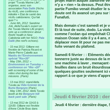
projet marin auquel Sandrine ve
projet "Tuvalu Marine Life",
n’y a « rien » la dessus. Peut être
organise, avec son
partie Fumiko venait étudier le s
association
Pala Dalik
(l’écho
du récif), une conférence
doute ont ils avancé un peu sur 
intitulée « Etat de santé des
Funafuti.
récifs calédoniens: Qui fait
quoi ? »
-
June 6th, 2012: Sandrine
Mais demain c’est samedi et je vai
Job, AlofaTuvalu’s expert on
the Tuvalu Marine Life project,
Et là tout de suite, dodo. La viol
sets up a conference about
comme l’océan qui empêchait Ch
Reefs’ health in New
maison Ocean side il y a 4 ans, m
Caledonia with her NGO:
Pala
Dalik
(the reef’s echoes).
déplacer mon lit pour ne pas me
fuite venant du plafond.
- 15 mai 2012: Gilliane est
l'invitée de Patricia Ricard et
Marie-Pierre Cabello aux
Samedi 6 février :
: Eléments dé
Mardis de l'Environnement
tonnerre juste au dessus de la 
spécial "Rio+20"
-
May 15th, 2012:
«
une machine à laver , menaçant q
Environment on Tuesday »
feuilles dans un bruit étourdis
conference on “Rio +20”
with screening of some of the
quelques gouttes seulement ici
video shot during the last
rapport à ce que je viens d’appre
missions. (Paris)
- 13 mai 2012: stand Alofa
Tuvalu au
Vide-Grenier de la
Butte Bergeyre
(Paris)
-
May 13th, 2012: Alofa Tuvalu
booth at the
Bergeyre hill
Jeudi 4 février 2010 : de
back yard sale
. (Paris)
- 13 mai 2012 de 11h10 à
Jeudi 4 février : dernière étape,
11h30: Gilliane est l'invitée
d'Anne Cécile Bras dans