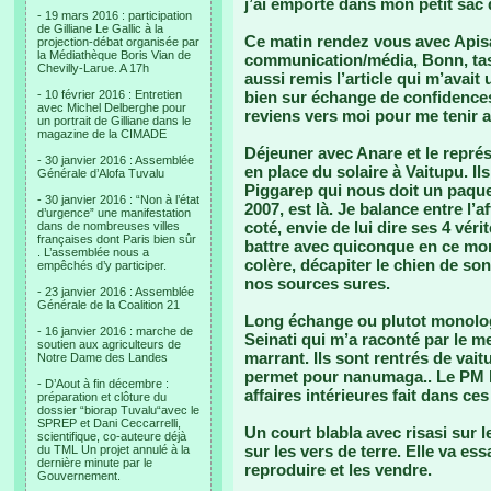
j’ai emporté dans mon petit sac
- 19 mars 2016 : participation
de Gilliane Le Gallic à la
Ce matin rendez vous avec Apisa
projection-débat organisée par
la Médiathèque Boris Vian de
communication/média, Bonn, task f
Chevilly-Larue. A 17h
aussi remis l’article qui m’avait
- 10 février 2016 : Entretien
bien sur échange de confidences.
avec Michel Delberghe pour
reviens vers moi pour me tenir 
un portrait de Gilliane dans le
magazine de la CIMADE
Déjeuner avec Anare et le représ
- 30 janvier 2016 : Assemblée
en place du solaire à Vaitupu. I
Générale d’Alofa Tuvalu
Piggarep qui nous doit un paque
- 30 janvier 2016 : “Non à l’état
2007, est là. Je balance entre l’a
d’urgence” une manifestation
coté, envie de lui dire ses 4 véri
dans de nombreuses villes
françaises dont Paris bien sûr
battre avec quiconque en ce mo
. L’assemblée nous a
colère, décapiter le chien de son v
empêchés d’y participer.
nos sources sures.
- 23 janvier 2016 : Assemblée
Générale de la Coalition 21
Long échange ou plutot monolog
- 16 janvier 2016 : marche de
Seinati qui m’a raconté par le m
soutien aux agriculteurs de
marrant. Ils sont rentrés de vait
Notre Dame des Landes
permet pour nanumaga.. Le PM l
- D’Aout à fin décembre :
affaires intérieures fait dans ces 
préparation et clôture du
dossier “biorap Tuvalu“avec le
SPREP et Dani Ceccarrelli,
Un court blabla avec risasi sur le
scientifique, co-auteure déjà
sur les vers de terre. Elle va ess
du TML Un projet annulé à la
dernière minute par le
reproduire et les vendre.
Gouvernement.