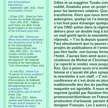
des Associations
Gilles et va suggérer Tuvalu com
Parisiennes
oublié, Amatuku pour un projet s
-
September 10th, 2011 :
Paris
pour les lanternes solaires. Que
Association Forum
transforme. Alors que nous term
- 19 juin 2011 : Stand au
Vide-
aubergines, quelqu’un l’a interpe
Grenier
sur la Butte Bergeyre
-
June 19th, 2011 : Gilliane
s’est levé pour échanger quelque
and Fanny are Alofa Tuvalu
d’une ONG active dans la région,
booth keepers in the context
dehors pour un double hug à lui
of
the hill back yard sale
.
un mail gentil après la newslet
- 28 mai 2011 :
Stand aux
répondu. « T’es là depuis quand
4ème rencontres nationales
des étudiants pour le DD
à
Faut absolument que tu passes 
la Cité Internationale
projets de publications et t’ente
Universitaire (Paris 14e)
-
May 28th, 2011 :
An Alofa
pas être facile. son bureau fermai
Tuvalu exhibit
at the
l’hotel. J’aurais bien aimé aussi
“Students for sustainable
résidence de Michel et Christian
development” 4th National
meeting at the International
j’ai reporté le rendez vous jusqu
“Cité Universitaire” (Paris 14e)
Rex. Qui à peine assis m’a invitée
- 21 mai 2011 :
Stand à la
femme et c’aurait été plus sympa
"braderie de livres solidaire"
la newsletter à son staff. « C’est
organisée par le Collectif
conférence et c’est drole en plus
d'Associations de Solidarité
Internationale de la Ligue de
traditionnelle des iles du pacifi
l'Enseignement pour la
maquette est agréable. Il nous 
Campagne "Pas
d'éducation, pas d'avenir
"
imprimé (publié par Random Hous
(Paris 13e)
promouvoir/distribuer en France
-
May 21st, 2011 : Marie-
Jeanne and Fanny are
Alofa
production d’artisanat, partant
Tuvalu booth keepers"
at
designer Français. Les 2 autres 
the
"Braderie de livres