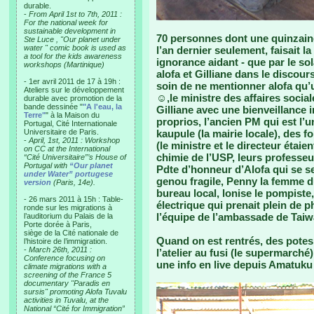
durable.
-
From April 1st to 7th, 2011 :
For the national week for
sustainable development in
70 personnes dont une quinzaine
Ste Luce , "Our planet under
water " comic book is used as
l’an dernier seulement, faisait la
a tool for the kids awareness
ignorance aidant - que par le sol
workshops (Martinique)
alofa et Gilliane dans le discours
- 1er avril 2011 de 17 à 19h :
soin de ne mentionner alofa qu’u
Ateliers sur le développement
☺,le ministre des affaires sociale
durable avec promotion de la
bande dessinée "
"A l'eau, la
Gilliane avec une bienveillance 
Terre"
" à la Maison du
proprios, l’ancien PM qui est l’
Portugal, Cité Internationale
Universitaire de Paris.
kaupule (la mairie locale), des 
-
April, 1st, 2011 : Workshop
(le ministre et le directeur étai
on CC at the International
chimie de l’USP, leurs professeur
“Cité Universitaire”’s House of
Portugal with
“Our planet
Pdte d’honneur d’Alofa qui se s
under Water” portugese
genou fragile, Penny la femme d
version
(Paris, 14e).
bureau local, lonise le pompiste
- 26 mars 2011 à 15h : Table-
électrique qui prenait plein de 
ronde sur les migrations à
l’équipe de l’ambassade de Taiwa
l’auditorium du Palais de la
Porte dorée à Paris,
siège de la Cité nationale de
Quand on est rentrés, des potes 
l’histoire de l’immigration.
-
March 26th, 2011 :
l’atelier au fusi (le supermarché
Conference focusing on
une info en live depuis Amatuku e
climate migrations with a
screening of the France 5
documentary "Paradis en
sursis" promoting Alofa Tuvalu
activities in Tuvalu, at the
National “Cité for Immigration”