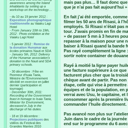
mais pas plus… Il faut donc que j
awareness among the Island
inhabitants by setting up a
que je n’ai pas fait aujourd’hui »
workshop on the technology…
En fait j’ai été emportée, comme
- du 10 au 19 janvier 2012 :
Exposition photographique
filmer les 50 ans de Risasi, à l
traditionnelle
au Vaiaku Lagi
employés. Si Risasi n’était pas 
Hotel
-
From January 10th to 19th,
tour. J’avais promis en fin de ma
2012 : Photo exhibition at the
» de passer 5 mn à 3 heures po
Vaiaku Lagi Hotel
repasser à la maison pour une no
- 5 janvier 2012 :
Remise de
baiser à Risasi quand la bande fu
la donation Hunamar
aux
Pas rayé complètement la ligne
écoles primaires Nauti et SDA
-
January 5th, 2012: Delivery
sortir notre container de douane
of the Hunamar association's
donation to the Nauti and SDA
primary schools.
Rayé à moitié la ligne payer hui
une facture supérieure à ce que
- 30 décembre : Fête en
facturent plus cher que la troisi
l'honneur d'Isaia Taeia,
Ministre de l'Environnement
chèque avant de partir. Pas no
décédé en exercice en juillet
étape, celle qui vise à permettr
dernier (participation et
tournage)
équipes et de la population, en p
-
December 30th, 2011:
verrai avec Usu, le capitaine, et
Recording of the Government
consommer après la première livr
feast in homage to Isaia Taeia,
Minister for Environment,
commander l’huile directement. 
deceased in July in the
discharge of his duties.
Pas avancé non plus sur l’atelie
- 18 et 19 décembre :
Juin dans le cadre de la journé
Projections publiques
des
vidéos du Festival des
end sur le programme du 6 avec 
Grandes Marées 2010