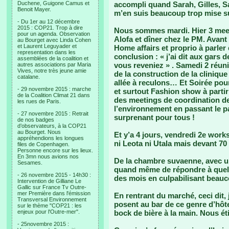
Duchene, Guigone Camus et
accompli quand Sarah, Gilles, Sa
Benoit Mayer.
m’en suis beaucoup trop mise su
- Du 1er au 12 décembre
2015 : COP21. Trop à dire
Nous sommes mardi. Hier 3 meet
pour un agenda. Observation
Alofa et dîner chez le PM. Avant 
au Bourget avec Linda Cohen
et Laurent Leguyader et
Home affairs et proprio à parler
representation dans les
conclusion : « j’ai dit aux gars 
assemblées de la coalition et
vous reveniez » . Samedi 2 réuni
autres associations par Maria
Vives, notre très jeune amie
de la construction de la clinique
catalane.
allée à reculons… Et Soirée pou
- 29 novembre 2015 : marche
et surtout Fashion show à partir
de la Coalition Climat 21 dans
des meetings de coordination de
les rues de Paris.
l’environnement en passant le p
- 27 novembre 2015 : Retrait
surprenant pour tous !
de nos badges
d’observateurs, à la COP21
au Bourget. Nous
Et y’a 4 jours, vendredi 2e work
appréhendions les longues
ni Leota ni Utala mais devant 7
files de Copenhagen.
Personne encore sur les lieux.
En 3mn nous avions nos
De la chambre suvaenne, avec un
Sesames.
quand même de répondre à quelqu
- 26 novembre 2015 - 14h30 :
des mois en culpabilisant beauc
Intervention de Gilliane Le
Gallic sur France Tv Outre-
mer Première dans l'émission
En rentrant du marché, ceci dit, 
Transversal Environnement
posent au bar de ce genre d’hôt
sur le thème "COP21 : les
enjeux pour l'Outre-mer".
bock de bière à la main. Nous éti
- 25novembre 2015 :