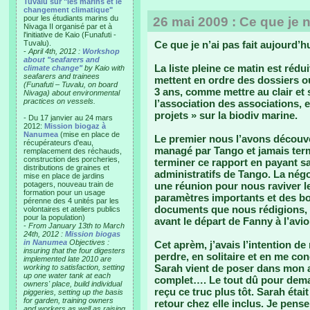
Tuvalu sur "les marins et le
changement climatique"
pour les étudiants marins du
26 mai 2009 : Ce que je n
Nivaga II organisé par et à
l'initiative de Kaio (Funafuti -
Tuvalu).
Ce que je n’ai pas fait aujourd’h
-
April 4th, 2012 :
Workshop
about "seafarers and
La liste pleine ce matin est rédu
climate change"
by Kaio with
seafarers and trainees
mettent en ordre des dossiers o
(Funafuti – Tuvalu, on board
3 ans, comme mettre au clair et
Nivaga) about environmental
practices on vessels.
l’association des associations, 
projets » sur la biodiv marine.
- Du 17 janvier au 24 mars
2012:
Mission biogaz à
Nanumea
(mise en place de
Le premier nous l’avons découve
récupérateurs d'eau,
managé par Tango et jamais te
remplacement des réchauds,
construction des porcheries,
terminer ce rapport en payant sa
distributions de graines et
administratifs de Tango. La négo
mise en place de jardins
potagers, nouveau train de
une réunion pour nous raviver le
formation pour un usage
paramètres importants et des bo
pérenne des 4 unités par les
documents que nous rédigions, 
volontaires et ateliers publics
pour la population)
avant le départ de Fanny à l’avi
-
From January 13th to March
24th, 2012 :
Mission biogas
in Nanumea
Objectives :
Cet aprèm, j’avais l’intention d
insuring that the four digesters
perdre, en solitaire et en me c
implemented late 2010 are
Sarah vient de poser dans mon a
working to satisfaction, setting
up one water tank at each
complet…. Le tout dû pour demain
owners' place, build individual
reçu ce truc plus tôt. Sarah étai
piggeries, setting up the basis
for garden, training owners
retour chez elle inclus. Je pense
and workers as well as raising