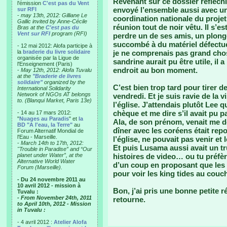
Revenant sur ce dossier réfléchi 
l'émission
C'est pas du Vent
envoyé l’ensemble aussi avec un 
sur RFI
-
may 13th, 2012: Gilliane Le
coordination nationale du projet 
Gallic invited by Anne-Cécile
réunion tout de noir vêtu. Il s’es
Bras at the
C'est pas du
Vent sur RFI
program (RFI)
perdre un de ses amis, un plon
succombé à du matériel défectueu
- 12 mai 2012: Alofa participe à
la
braderie du livre solidaire
je ne comprenais pas grand chos
organisée par la Ligue de
sandrine aurait pu être utile, il 
l'Enseignement (Paris)
endroit au bon moment.
-
May 12th, 2012: Alofa Tuvalu
at the
"Braderie de livres
solidaire"
organized by the
C’est bien trop tard pour tirer d
International Solidarity
Network of NGOs AT belongs
vendredi. Et je suis ravie de la 
to. (Blanqui Market, Paris 13e)
l’église. J’attendais plutôt Lee q
chèque et me dire s’il avait pu 
- 14 au 17 mars 2012:
"
Nuages au Paradis
" et
la
Ala, de son prénom, venait me d
BD "A l'eau, la Terre"
au
dîner avec les coréens était repo
Forum Alternatif Mondial de
l'Eau - Marseille.
l’église, ne pouvait pas venir et 
-
March 14th to 17th, 2012:
Et puis Lusama aussi avait un 
"Trouble in Paradise” and “Our
planet under Water”, at the
histoires de video… ou tu préfèr
Alternative World Water
d’un coup en proposant que les
Forum (Marseille).
pour voir les king tides au couch
- Du 24 novembre 2011 au
10 avril 2012 - mission à
Bon, j’ai pris une bonne petite ré
Tuvalu :
- From November 24th, 2011
retourne.
to April 10th, 2012 - Mission
in Tuvalu :
- 4 avril 2012 :
Atelier Alofa