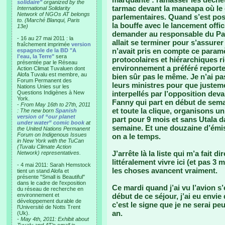
solidaire"
organized by the
tarmac devant la maneapa où le 
International Solidarity
Network of NGOs AT belongs
parlementaires. Quand s’est posée
to. (Marché Blanqui, Paris
la bouffe avec le lancement offic
13e)
demander au responsable du Par
- 16 au 27 mai 2011 : la
allait se terminer pour s’assurer
fraîchement imprimée
version
n’avait pris en compte ce param
espagnole de la BD "A
l'eau, la Terre"
sera
protocolaires et hiérarchiques r
présentée par le Réseau
environnement a préféré reporter
Action Climat Tuvaluen dont
Alofa Tuvalu est membre, au
bien sûr pas le même. Je n’ai pa
Forum Permanent des
leurs ministres pour que justem
Nations Unies sur les
Questions Indigènes à New
interpellés par l’opposition deva
York.
Fanny qui part en début de sema
-
From May 16th to 27th, 2011
et toute la clique, organisons un
: The new born
Spanish
version of “our planet
part pour 9 mois et sans Utala da
under water” comic book
at
semaine. Et une douzaine d’émiss
the United Nations Permanent
Forum on Indigenous Issues
on a le temps.
in New York with the TuCan
(Tuvalu Climate Action
J’arrête là la liste qui m’a fait d
Network) representatives.
littéralement vivre ici (et pas 3
- 4 mai 2011: Sarah Hemstock
les choses avancent vraiment.
tient un stand Alofa et
présente "Small is Beautiful"
dans le cadre de l'exposition
Ce mardi quand j’ai vu l’avion s’
du réseau de recherche en
environnement et
début de ce séjour, j’ai eu envie
développement durable de
c’est le signe que je ne serai pe
l'Université de Notts Trent
an.
(Uk).
-
May 4th, 2011: Exhibit about