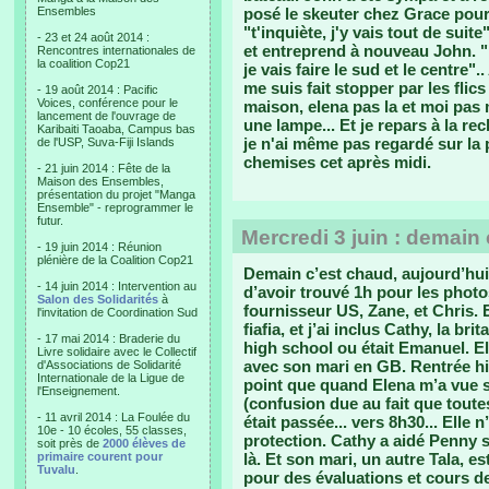
Ensembles
posé le skeuter chez Grace pour 
"t'inquiète, j'y vais tout de suit
- 23 et 24 août 2014 :
et entreprend à nouveau John. "Ka
Rencontres internationales de
la coalition Cop21
je vais faire le sud et le centre".
me suis fait stopper par les flics
- 19 août 2014 : Pacific
Voices, conférence pour le
maison, elena pas la et moi pas 
lancement de l'ouvrage de
une lampe... Et je repars à la rec
Karibaiti Taoaba, Campus bas
je n'ai même pas regardé sur la p
de l'USP, Suva-Fiji Islands
chemises cet après midi.
- 21 juin 2014 : Fête de la
Maison des Ensembles,
présentation du projet "Manga
Ensemble" - reprogrammer le
futur.
Mercredi 3 juin : demain
- 19 juin 2014 : Réunion
plénière de la Coalition Cop21
Demain c’est chaud, aujourd’hui
- 14 juin 2014 : Intervention au
d’avoir trouvé 1h pour les photo
Salon des Solidarités
à
fournisseur US, Zane, et Chris. 
l'invitation de Coordination Sud
fiafia, et j’ai inclus Cathy, la b
- 17 mai 2014 : Braderie du
high school ou était Emanuel. E
Livre solidaire avec le Collectif
avec son mari en GB. Rentrée hier
d'Associations de Solidarité
Internationale de la Ligue de
point que quand Elena m’a vue s
l'Enseignement.
(confusion due au fait que toute
- 11 avril 2014 : La Foulée du
était passée... vers 8h30... Elle
10e - 10 écoles, 55 classes,
protection. Cathy a aidé Penny s
soit près de
2000 élèves de
primaire courent pour
là. Et son mari, un autre Tala, es
Tuvalu
.
pour des évaluations et cours de