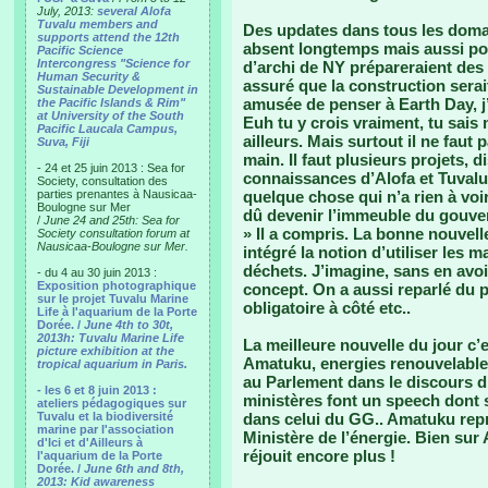
July, 2013:
several Alofa
Tuvalu members and
Des updates dans tous les domai
supports attend the 12th
absent longtemps mais aussi pou
Pacific Science
Intercongress "Science for
d’archi de NY prépareraient des 
Human Security &
assuré que la construction serai
Sustainable Development in
amusée de penser à Earth Day, j’
the Pacific Islands & Rim"
at University of the South
Euh tu y crois vraiment, tu sais
Pacific Laucala Campus,
ailleurs. Mais surtout il ne faut 
Suva, Fiji
main. Il faut plusieurs projets, dis
- 24 et 25 juin 2013 : Sea for
connaissances d’Alofa et Tuvalu 
Society, consultation des
parties prenantes à Nausicaa-
quelque chose qui n’a rien à vo
Boulogne sur Mer
dû devenir l’immeuble du gouver
/
June 24 and 25th: Sea for
» Il a compris. La bonne nouvell
Society consultation forum at
Nausicaa-Boulogne sur Mer.
intégré la notion d’utiliser les 
déchets. J’imagine, sans en avoir
- du 4 au 30 juin 2013 :
Exposition photographique
concept. On a aussi reparlé du 
sur le projet Tuvalu Marine
obligatoire à côté etc..
Life à l'aquarium de la Porte
Dorée. /
June 4th to 30t,
2013h: Tuvalu Marine Life
La meilleure nouvelle du jour 
picture exhibition at the
Amatuku, energies renouvelables
tropical aquarium in Paris.
au Parlement dans le discours d
- les 6 et 8 juin 2013 :
ministères font un speech dont s
ateliers pédagogiques sur
Tuvalu et la biodiversité
dans celui du GG.. Amatuku repré
marine par l'association
Ministère de l’énergie. Bien sur
d'Ici et d'Ailleurs à
réjouit encore plus !
l'aquarium de la Porte
Dorée. /
June 6th and 8th,
2013: Kid awareness