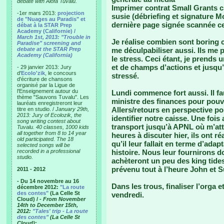
debate with Alofa Tuvalu.
Imprimer contrat Small Grants c
-1er mars 2013:
projection
susie (débriefing et signature M
de "Nuages au Paradis" et
dernière page signée scannée ce s
débat à la STAR Prep
Academy (Californie) /
March 1st, 2013: "Trouble in
Je réalise combien sont boring ce
Paradise" screening and
debate at the STAR Prep
me déculpabiliser aussi. Ils me 
Academy (California)
le stress. Ceci étant, je prends 
et de champs d’actions et jusqu’à
- 29 janvier 2013: Jury
d'
Ecolo'zik
, le concours
stressé.
d'écriture de chansons
organisé par la Ligue de
l'Enseignement autour du
Lundi commence fort aussi. Il fa
thème "Sauvons Tuvalu". Les
ministre des finances pour pouvo
lauréats enregistreront leur
Allers/retours en perspective pou
titre en studio. /
January 29th,
2013: Jury of Ecolozik, the
identifier notre caisse. Une fois
song writing contest about
transport jusqu’à APNL où m’at
Tuvalu. 40 classes, 1000 kids
all together from 8 to 14 year
heures à discuter hier, ils ont r
old participated. The 18
qu’il leur fallait en terme d’ada
selected songs will be
recorded in a professional
histoire. Nous leur fournirons do
studio.
achèteront un peu des king tides 
prévenu tout à l’heure John et Su
2011 - 2012
- Du 14 novembre au 16
Dans les trous, finaliser l’orga 
décembre 2012:
"La route
des contes"
(La Celle St
vendredi.
Cloud) /
- From November
14th to December 15th,
2012:
"Tales' trip - La route
des contes"
(La Celle St
Cloud)
: