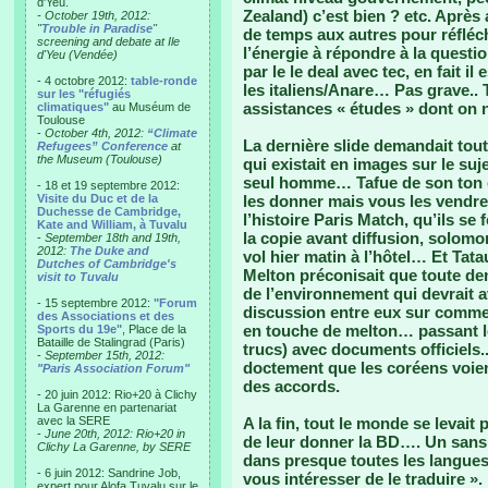
d'Yeu.
Zealand) c’est bien ? etc. Après 
- October 19th, 2012:
"
Trouble in Paradise
"
de temps aux autres pour réfléch
screening and debate at Ile
l’énergie à répondre à la questi
d'Yeu (Vendée)
par le le deal avec tec, en fait il
- 4 octobre 2012:
table-ronde
les italiens/Anare… Pas grave.. 
sur les "réfugiés
assistances « études » dont on n
climatiques"
au Muséum de
Toulouse
-
October 4th, 2012:
“Climate
La dernière slide demandait tout
Refugees” Conference
at
the Museum (Toulouse)
qui existait en images sur le su
seul homme… Tafue de son ton c
- 18 et 19 septembre 2012:
Visite du Duc et de la
les donner mais vous les vendre
Duchesse de Cambridge,
l’histoire Paris Match, qu’ils se 
Kate and William, à Tuvalu
la copie avant diffusion, solomo
-
September 18th and 19th,
2012:
The Duke and
vol hier matin à l’hôtel… Et Tata
Dutches of Cambridge's
Melton préconisait que toute dem
visit to Tuvalu
de l’environnement qui devrait 
- 15 septembre 2012:
"Forum
discussion entre eux sur commen
des Associations et des
en touche de melton… passant l
Sports du 19e"
, Place de la
Bataille de Stalingrad (Paris)
trucs) avec documents officiels.
-
September 15th, 2012:
doctement que les coréens voie
"Paris Association Forum"
des accords.
- 20 juin 2012: Rio+20 à Clichy
La Garenne en partenariat
avec la SERE
A la fin, tout le monde se levait 
-
June 20th, 2012: Rio+20 in
de leur donner la BD…. Un sans 
Clichy La Garenne, by SERE
dans presque toutes les langue
- 6 juin 2012: Sandrine Job,
vous intéresser de le traduire ». 
expert pour Alofa Tuvalu sur le