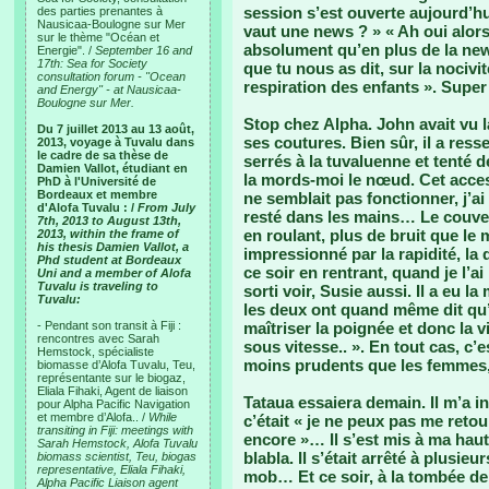
session s’est ouverte aujourd’hu
des parties prenantes à
Nausicaa-Boulogne sur Mer
vaut une news ? » « Ah oui alors
sur le thème "Océan et
absolument qu’en plus de la news
Energie". /
September 16 and
17th: Sea for Society
que tu nous as dit, sur la nociv
consultation forum - "Ocean
respiration des enfants ». Super 
and Energy" - at Nausicaa-
Boulogne sur Mer.
Stop chez Alpha. John avait vu 
Du 7 juillet 2013 au 13 août,
ses coutures. Bien sûr, il a ress
2013, voyage à Tuvalu dans
le cadre de sa thèse de
serrés à la tuvaluenne et tenté d
Damien Vallot, étudiant en
la mords-moi le nœud. Cet acces
PhD à l'Université de
Bordeaux et membre
ne semblait pas fonctionner, j’ai
d'Alofa Tuvalu : /
From July
resté dans les mains… Le couver
7th, 2013 to August 13th,
en roulant, plus de bruit que le 
2013, within the frame of
his thesis Damien Vallot, a
impressionné par la rapidité, 
Phd student at Bordeaux
ce soir en rentrant, quand je l’a
Uni and a member of Alofa
Tuvalu is traveling to
sorti voir, Susie aussi. Il a eu
Tuvalu:
les deux ont quand même dit qu’i
- Pendant son transit à Fiji :
maîtriser la poignée et donc la vi
rencontres avec Sarah
sous vitesse.. ». En tout cas, c
Hemstock, spécialiste
moins prudents que les femmes,
biomasse d’Alofa Tuvalu, Teu,
représentante sur le biogaz,
Eliala Fihaki, Agent de liaison
Tataua essaiera demain. Il m’a in
pour Alpha Pacific Navigation
et membre d’Alofa.. /
While
c’était « je ne peux pas me retou
transiting in Fiji: meetings with
encore »… Il s’est mis à ma ha
Sarah Hemstock, Alofa Tuvalu
blabla. Il s’était arrêté à plusi
biomass scientist, Teu, biogas
representative, Eliala Fihaki,
mob… Et ce soir, à la tombée de l
Alpha Pacific Liaison agent