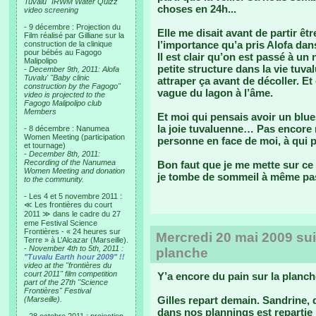
Tuvalu "IRWM Water Quizz"
choses en 24h...
video screening
- 9 décembre : Projection du
Elle me disait avant de partir êt
Film réalisé par Gilliane sur la
l’importance qu’a pris Alofa dan
construction de la clinique
pour bébés au Fagogo
Il est clair qu’on est passé à un
Malipolipo
petite structure dans la vie tuva
-
December 9th, 2011: Alofa
Tuvalu' "Baby clinic
attraper ça avant de décoller. Et
construction by the Fagogo"
vague du lagon à l’âme.
video is projected to the
Fagogo Malipolipo club
Members
Et moi qui pensais avoir un blue
la joie tuvaluenne… Pas encore r
- 8 décembre : Nanumea
Women Meeting (participation
personne en face de moi, à qui 
et tournage)
-
December 8th, 2011:
Recording of the Nanumea
Bon faut que je me mette sur 
Women Meeting and donation
je tombe de sommeil à même pas
to the community.
- Les 4 et 5 novembre 2011 :
≪ Les frontières du court
2011 ≫ dans le cadre du 27
eme Festival Science
Frontières - « 24 heures sur
Mercredi 20 mai 2009 suit
Terre » à L’Alcazar (Marseille).
-
November 4th to 5th, 2011 :
planche
"Tuvalu Earth hour 2009" !!
video at the "frontières du
court 2011" film competition
Y’a encore du pain sur la planch
part of the 27th "Science
Frontières" Festival
Gilles repart demain. Sandrine, 
(Marseille).
dans nos plannings est repartie i