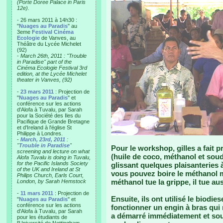
(Porte Doree Palace in Paris
12e).
- 26 mars 2011 à 14h30 :
"
Nuages au Paradis
" au
3eme
Festival Cinéma
Ecologie
de Vanves, au
Théâtre du Lycée Michelet
(92)
-
March 26th, 2011 : "Trouble
in Paradise" part of the
Cinéma Ecologie Festival 3rd
edition, at the Lycée Michelet
theater in Vanves, (92)
-
23 mars 2011
: Projection de
"
Nuages au Paradis
" et
conférence sur les actions
d'Alofa à Tuvalu, par Sarah
pour la Société des Iles du
Pacifique de Grande Bretagne
et d'Ireland à l'église St
Philippe à Londres.
-
March, 23rd, 2011
:
"
Trouble in Paradise
"
Pour le workshop, gilles a fait 
screening and lecture on what
(huile de coco, méthanol et soud
Alofa Tuvalu is doing in Tuvalu,
for the Pacific Islands Society
glissant quelques plaisanteries à 
of the UK and Ireland at St
vous pouvez boire le méthanol ma
Philips Church, Earls Court,
méthanol tue la grippe, il tue aus
London, by Sarah Hemstock
-
11 mars 2011
: Projection de
Ensuite, ils ont utilisé le biodie
"
Nuages au Paradis
" et
conférence sur les actions
fonctionner un engin à bras qui 
d'Alofa à Tuvalu, par Sarah
a démarré immédiatement et sou
pour les étudiants de