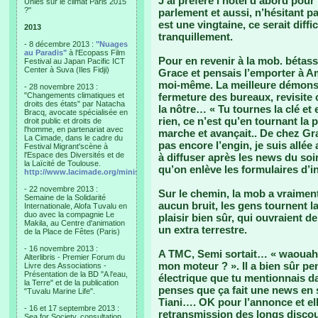
J’ai préféré l’hôtel d’abord pou
Unies sur le climat Paris 2015
?"
parlement et aussi, n’hésitant pas 
est une vingtaine, ce serait diffic
2013
tranquillement.
- 8 décembre 2013 :
"Nuages
au Paradis"
à l'Ecopass Film
Pour en revenir à la mob. bétasse
Festival au Japan Pacific ICT
Center à Suva (Iles Fidji)
Grace et pensais l’emporter à Am
moi-même. La meilleure démonstr
- 28 novembre 2013 :
"Changements climatiques et
fermeture des bureaux, revisite
droits des états" par Natacha
la nôtre… « Tu tournes la clé e
Bracq, avocate spécialisée en
rien, ce n’est qu’en tournant la p
droit public et droits de
l'homme, en partenariat avec
marche et avançait.. De chez Grac
La Cimade, dans le cadre du
pas encore l’engin, je suis allée
Festival Migrant'scène à
l'Espace des Diversités et de
à diffuser après les news du soi
la Laïcité de Toulouse.
qu’on enlève les formulaires d’in
http://www.lacimade.org/minisites/migrantscene
- 22 novembre 2013 :
Sur le chemin, la mob a vraiment 
Semaine de la Solidarité
aucun bruit, les gens tournent 
Internationale, Alofa Tuvalu en
duo avec la compagnie Le
plaisir bien sûr, qui ouvraient 
Makila, au Centre d'animation
un extra terrestre.
de la Place de Fêtes (Paris)
- 16 novembre 2013 :
A TMC, Semi sortait… « waouah c
Alterlibris - Premier Forum du
mon moteur ? ». Il a bien sûr pen
Livre des Associations -
Présentation de la BD "A l'eau,
électrique que tu mentionnais da
la Terre" et de la publication
penses que ça fait une news en so
"Tuvalu Marine Life".
Tiani…. OK pour l’annonce et ell
- 16 et 17 septembre 2013 :
retransmission des longs disco
Sea for Society, consultation