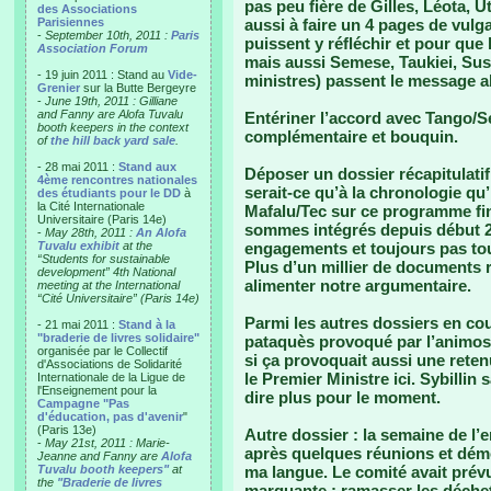
pas peu fière de Gilles, Léota, Ut
des Associations
Parisiennes
aussi à faire un 4 pages de vulg
-
September 10th, 2011 :
Paris
puissent y réfléchir et pour qu
Association Forum
mais aussi Semese, Taukiei, Susie
- 19 juin 2011 : Stand au
Vide-
ministres) passent le message a
Grenier
sur la Butte Bergeyre
-
June 19th, 2011 : Gilliane
and Fanny are Alofa Tuvalu
Entériner l’accord avec Tango/S
booth keepers in the context
complémentaire et bouquin.
of
the hill back yard sale
.
- 28 mai 2011 :
Stand aux
Déposer un dossier récapitulatif
4ème rencontres nationales
serait-ce qu’à la chronologie qu’i
des étudiants pour le DD
à
la Cité Internationale
Mafalu/Tec sur ce programme fi
Universitaire (Paris 14e)
sommes intégrés depuis début 20
-
May 28th, 2011 :
An Alofa
Tuvalu exhibit
at the
engagements et toujours pas to
“Students for sustainable
Plus d’un millier de documents 
development” 4th National
alimenter notre argumentaire.
meeting at the International
“Cité Universitaire” (Paris 14e)
Parmi les autres dossiers en cou
- 21 mai 2011 :
Stand à la
"braderie de livres solidaire"
pataquès provoqué par l’animosi
organisée par le Collectif
si ça provoquait aussi une ret
d'Associations de Solidarité
le Premier Ministre ici. Sybilli
Internationale de la Ligue de
l'Enseignement pour la
dire plus pour le moment.
Campagne "Pas
d'éducation, pas d'avenir
"
(Paris 13e)
Autre dossier : la semaine de 
-
May 21st, 2011 : Marie-
après quelques réunions et démo
Jeanne and Fanny are
Alofa
Tuvalu booth keepers"
at
ma langue. Le comité avait prévu
the
"Braderie de livres
marquante : ramasser les déchet