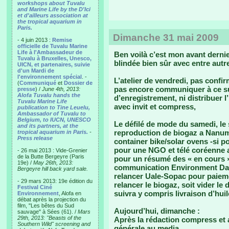
workshops about Tuvalu
and Marine Life by the D'Ici
et d'ailleurs association at
the tropical aquarium in
Paris.
Dimanche 31 mai 2009
- 4 juin 2013 :
Remise
officielle de Tuvalu Marine
Life à l'Ambassadeur de
Ben voilà c’est mon avant derni
Tuvalu à Bruxelles, Unesco,
blindée bien sûr avec entre autre
UICN, et partenaires, suivie
d'un Mardi de
l'environnement spécial
. -
L’atelier de vendredi, pas confir
(
Communiqué
et
Dossier de
pas encore communiquer à ce su
presse
) /
June 4th, 2013:
Alofa Tuvalu hands the
d’enregistrement, ni distribuer l
Tuvalu Marine Life
avec invit et compress,
publication to Tine Leuelu,
Ambassador of Tuvalu to
Belgium, to IUCN, UNESCO
Le défilé de mode du samedi, le
and its partners, at the
reproduction de biogaz a Nanume
tropical aquarium in Paris.
-
Press release
container bike/solar ovens -si 
pour une NGO et télé coréenne a
- 26 mai 2013 : Vide-Grenier
de la Butte Bergeyre (Paris
pour un résumé des « en cours 
19e) /
May 26th, 2013:
communication Environment Day, 
Bergeyre hill back yard sale.
relancer Uale-Sopac pour paieme
- 29 mars 2013: 19e édition du
relancer le biogaz, soit vider le 
Festival Ciné
suivra y compris livraison d’huil
Environnement
, Alofa en
débat après la projection du
film, "Les bêtes du Sud
Aujourd’hui, dimanche :
sauvage" à Sées (61). /
Mars
29th, 2013: "Beasts of the
Après la rédaction compress et a
Southern Wild" screening and
générale au media