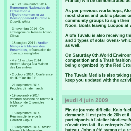
France) will be demonstrated as 
- 4, 5 et 6 novembre 2014 :
Rencontres Nationales de
As per previous workshops, Alof
l'Education à
l'Environnement et au
most stores and public places on
Développement Durable
à
community groups to sign their 
Gouville s/Mer
Noon. Boats leaving Luopou at 7
- 3 novembre 2014 : CA
stratégique du Réseau Action
Alofa Tuvalu is also receiving t
Climat
and 3 types of solar ovens- whic
- 18 octobre 2014 :
Atelier
as well.
Manga à la Maison des
Ensembles
, présentation de
José aux mang'ados
On Saturday 6th,World Environme
competition and a Trash fashion 
- 4 et 11 octobre 2014 :
Ateliers Manga à la Maison
being organized by the Red Cros
des Ensembles
- 2 octobre 2014 : Conférence
The Tuvalu Media is also taking 
de 4D "Our life 21"
keep you updated with the activi
- 21 septembre 2014 :
People's climate march
- 19 septembre 2014 :
Vendredi solidaire de rentrée à
jeudi 4 juin 2009
la Maison de Ensembles,
Paris 13e
Fin de journée difficile.
Kaio fuck
- 15 septembre 2014 :
demandé. Il est près de 20h et il 
Réunion plénière de la
participants à l’atelier biodiesel
Coalition Cop21
n'avait rien fait. Il a entrepris 
- 13 septembre 2014 : Atelier
bateau. John a été sympa et a re
Manga à la Maison des