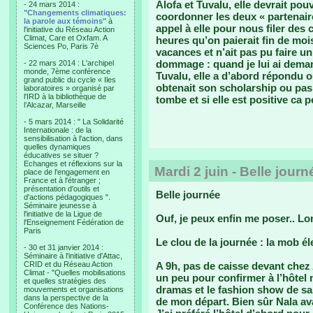
Alofa et Tuvalu, elle devrait pou
- 24 mars 2014 :
"Changements climatiques:
coordonner les deux « partenaires
la parole aux témoins"
à
appel à elle pour nous filer des 
l'initiative du Réseau Action
Climat, Care et Oxfam. A
heures qu’on paierait fin de moi
Sciences Po, Paris 7è
vacances et n’ait pas pu faire un
dommage : quand je lui ai demandé
- 22 mars 2014 : L'archipel
monde, 7ème conférence
Tuvalu, elle a d’abord répondu o
grand public du cycle « Iles
obtenait son scholarship ou pas.
laboratoires » organisé par
l'IRD à la bibliothèque de
tombe et si elle est positive ca 
l’Alcazar, Marseille
- 5 mars 2014 : " La Solidarité
Internationale : de la
sensibilisation à l'action, dans
quelles dynamiques
éducatives se situer ?
Echanges et réflexions sur la
Mardi 2 juin - Belle journ
place de l'engagement en
France et à l'étranger ;
présentation d'outils et
Belle journée
d'actions pédagogiques ".
Séminaire jeunesse à
l'initiative de la Ligue de
Ouf, je peux enfin me poser.. L
l'Enseignement Fédération de
Paris
Le clou de la journée : la mob él
- 30 et 31 janvier 2014 :
Séminaire à l'initiative d'Attac,
CRID et du Réseau Action
A 9h, pas de caisse devant chez
Climat - "Quelles mobilisations
un peu pour confirmer à l’hôtel 
et quelles stratégies des
dramas et le fashion show de sam
mouvements et organisations
dans la perspective de la
de mon départ. Bien sûr Nala av
Conférence des Nations-