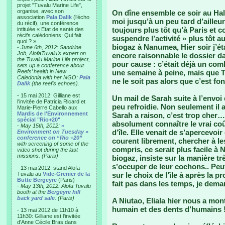
projet "Tuvalu Marine Life",
organise, avec son
On dîne ensemble ce soir au Hala
association
Pala Dalik
(l’écho
moi jusqu’à un peu tard d’ailleu
du récif), une conférence
toujours plus tôt qu’à Paris et
intitulée « Etat de santé des
récifs calédoniens: Qui fait
suspendre l’activité » plus tôt a
quoi ? »
biogaz à Nanumea, Hier soir j’ét
-
June 6th, 2012: Sandrine
Job, AlofaTuvalu’s expert on
encore raisonnable le dossier da
the Tuvalu Marine Life project,
pour cause : c’était déjà un comb
sets up a conference about
Reefs’ health in New
une semaine à peine, mais que T
Caledonia with her NGO:
Pala
ne le soit pas alors que c’est fo
Dalik
(the reef’s echoes).
- 15 mai 2012: Gilliane est
Un mail de Sarah suite à l’envo
l'invitée de Patricia Ricard et
peu refroidie. Non seulement il a
Marie-Pierre Cabello aux
Mardis de l'Environnement
Sarah a raison, c’est trop cher…
spécial "Rio+20"
absolument connaître le vrai co
-
May 15th, 2012:
«
d’île. Elle venait de s’apercevo
Environment on Tuesday »
conference on “Rio +20”
courent librement, chercher à les
with screening of some of the
compris, ce serait plus facile à 
video shot during the last
missions. (Paris)
biogaz, insiste sur la manière t
s’occuper de leur cochons.. Peut 
- 13 mai 2012: stand Alofa
Tuvalu au
Vide-Grenier de la
sur le choix de l’île à après la
Butte Bergeyre
(Paris)
fait pas dans les temps, je dema
-
May 13th, 2012: Alofa Tuvalu
booth at the
Bergeyre hill
back yard sale
. (Paris)
A Niutao, Eliala hier nous a mon
humain et des dents d’humains !!
- 13 mai 2012 de 11h10 à
11h30: Gilliane est l'invitée
d'Anne Cécile Bras dans