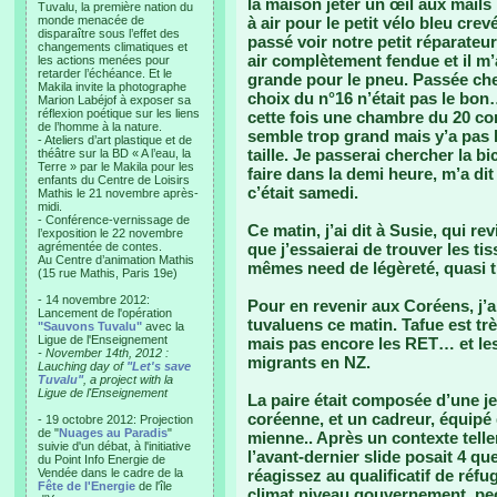
la maison jeter un œil aux mails
Tuvalu, la première nation du
monde menacée de
à air pour le petit vélo bleu cre
disparaître sous l’effet des
passé voir notre petit réparateur
changements climatiques et
air complètement fendue et il m’
les actions menées pour
retarder l’échéance. Et le
grande pour le pneu. Passée ch
Makila invite la photographe
choix du n°16 n’était pas le bon…
Marion Labéjof à exposer sa
réflexion poétique sur les liens
cette fois une chambre du 20 com
de l’homme à la nature.
semble trop grand mais y’a pas l
- Ateliers d’art plastique et de
taille. Je passerai chercher la b
théâtre sur la BD « A l’eau, la
Terre » par le Makila pour les
faire dans la demi heure, m’a dit q
enfants du Centre de Loisirs
c’était samedi.
Mathis le 21 novembre après-
midi.
- Conférence-vernissage de
Ce matin, j’ai dit à Susie, qui re
l’exposition le 22 novembre
agrémentée de contes.
que j’essaierai de trouver les t
Au Centre d’animation Mathis
mêmes need de légèreté, quasi
(15 rue Mathis, Paris 19e)
- 14 novembre 2012:
Pour en revenir aux Coréens, j’a
Lancement de l'opération
tuvaluens ce matin. Tafue est trè
"Sauvons Tuvalu"
avec la
Ligue de l'Enseignement
mais pas encore les RET… et les d
- November 14th, 2012 :
migrants en NZ.
Lauching day of
"Let's save
Tuvalu"
, a project with la
Ligue de l'Enseignement
La paire était composée d’une 
coréenne, et un cadreur, équipé
- 19 octobre 2012: Projection
de "
Nuages au Paradis
"
mienne.. Après un contexte tell
suivie d'un débat, à l'initiative
l’avant-dernier slide posait 4 
du Point Info Energie de
Vendée dans le cadre de la
réagissez au qualificatif de réfu
Fête de l'Energie
de l'île
climat niveau gouvernement, pe