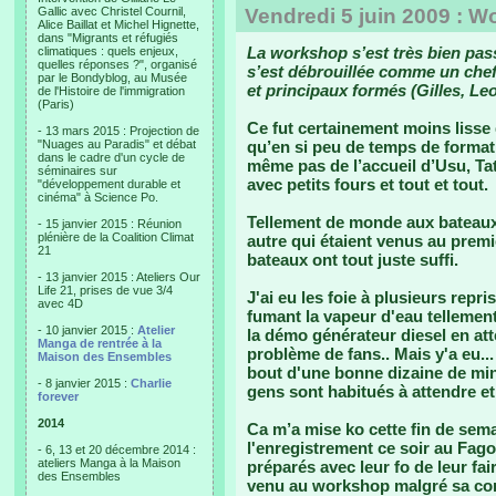
Gallic avec Christel Cournil,
Vendredi 5 juin 2009 : 
Alice Baillat et Michel Hignette,
dans "Migrants et réfugiés
La workshop s’est très bien passé
climatiques : quels enjeux,
quelles réponses ?", organisé
s’est débrouillée comme un chef
par le Bondyblog, au Musée
et principaux formés (Gilles, Leo
de l'Histoire de l'immigration
(Paris)
Ce fut certainement moins lisse
- 13 mars 2015 : Projection de
"Nuages au Paradis" et débat
qu’en si peu de temps de formatio
dans le cadre d'un cycle de
même pas de l’accueil d’Usu, Ta
séminaires sur
avec petits fours et tout et tout.
"développement durable et
cinéma" à Science Po.
Tellement de monde aux bateaux
- 15 janvier 2015 : Réunion
plénière de la Coalition Climat
autre qui étaient venus au premi
21
bateaux ont tout juste suffi.
- 13 janvier 2015 : Ateliers Our
Life 21, prises de vue 3/4
J'ai eu les foie à plusieurs repr
avec 4D
fumant la vapeur d'eau tellemen
- 10 janvier 2015 :
Atelier
la démo générateur diesel en at
Manga de rentrée à la
problème de fans.. Mais y'a eu..
Maison des Ensembles
bout d'une bonne dizaine de min
- 8 janvier 2015 :
Charlie
gens sont habitués à attendre et
forever
2014
Ca m’a mise ko cette fin de sema
l'enregistrement ce soir au Fago
- 6, 13 et 20 décembre 2014 :
ateliers Manga à la Maison
préparés avec leur fo de leur fair
des Ensembles
venu au workshop malgré sa confi