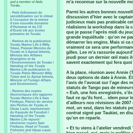
m’a reconnue sur la nouvelle mo
and a member of Alofa
Tuvalu..
Parmi les autres bonnes nouvelle
-
Petit événement de
sensibilisation sur le climat
discussion d’hier avec le captain 
à l'occasion de la remise
judicieux mais pas praticable ce
d'une nouvelle donation
réalisions la workshop dans la ca
d'Hunamar et du CD
d'Ecolo'zik aux écoles
que je passe l’après midi du jeu
primaires de Tuvalu
grande inquiétude : qu’on ne par
-
Remise de la publication
démarrer les engins. Mais si ca
Tuvalu Marine Life à Willy
vraiment ce sera une performanc
Telavi, Premier Ministre de
gilles. Lee m’a rassurée aujourd’h
Tuvalu et à Apisai Ielemia,
Ministre des Affaires
jeudi pour un dernier œil mais i
étrangères et de
savent exactement qui fera quoi s
l'Environnement de Tuvalu /
Handing of the Tuvalu
Marine Life publication to
A la place, réunion avec Annie (
Tuvalu Prime Minister Willy
Telavi and to Apisai Ielemia,
deux options de date à Annie. Ell
Minister of Foreign Affairs
l’avis de l’avocat sur l’age des
and Environment.
statuts de Tango pas de mineurs
- Remise des copies
« Euh, une fois enregistrés, s’il
électroniques des rapports
faut ce qu’ils font… idem pour le
Tuvalu Marine Life à Sam
Finikaso, Patron du service
d’ailleurs nos révisions de 2007 
des Pêches de Tuvalu et
mot, un seul, dans les statuts po
Uluao Lauti, représentant
contrat signé par Taukiei, en disan
du Kaupule de Funafuti /
Handing of the Tuvalu
qu’on en reparle.
Marine Life reports’
electronic copies Sam
Finikaso, Head of Tuvalu
« Et tu viens à l’atelier vendredi
Fisheries and Uluao Lauti,
bien passé, oui, mais je préfère 