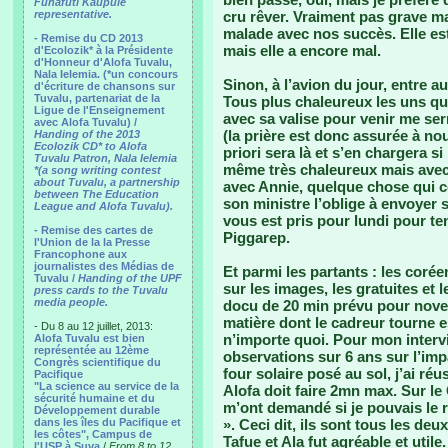
Funafuti Kaupule
representative.
cru rêver. Vraiment pas grave ma
malade avec nos succès. Elle es
- Remise du CD 2013
mais elle a encore mal.
d'Ecolozik* à la Présidente
d'Honneur d'Alofa Tuvalu,
Nala Ielemia. (*un concours
Sinon, à l’avion du jour, entre au
d'écriture de chansons sur
Tuvalu, partenariat de la
Tous plus chaleureux les uns que
Ligue de l'Enseignement
avec sa valise pour venir me ser
avec Alofa Tuvalu) /
(la prière est donc assurée à no
Handing of the 2013
Ecolozik CD* to Alofa
priori sera là et s’en chargera s
Tuvalu Patron, Nala Ielemia
même très chaleureux mais avec
*(a song writing contest
about Tuvalu, a partnership
avec Annie, quelque chose qui co
between The Education
son ministre l’oblige à envoyer
League and Alofa Tuvalu).
vous est pris pour lundi pour ten
- Remise des cartes de
Piggarep.
l'Union de la la Presse
Francophone aux
journalistes des Médias de
Et parmi les partants : les corée
Tuvalu /
Handing of the UPF
sur les images, les gratuites et 
press cards to the Tuvalu
media people.
docu de 20 min prévu pour novem
matière dont le cadreur tourne e
- Du 8 au 12 juillet, 2013:
n’importe quoi. Pour mon interv
Alofa Tuvalu est bien
représentée au 12ème
observations sur 6 ans sur l’im
Congrès scientifique du
four solaire posé au sol, j’ai réu
Pacifique
"La science au service de la
Alofa doit faire 2mn max. Sur le 
sécurité humaine et du
m’ont demandé si je pouvais le re
Développement durable
dans les îles du Pacifique et
». Ceci dit, ils sont tous les deu
les côtes", Campus de
Tafue et Ala fut agréable et utile.
l'USP à Suva
/
From 8 to 12