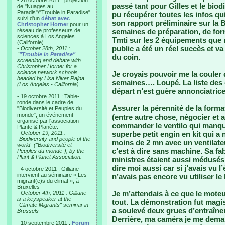
- 28 octobre 2011 : projection
passé tant pour Gilles et le biod
de "Nuages au
Paradis"/"Trouble in Paradise"
pu récupérer toutes les infos qui
suivi d'un
débat avec
son rapport préliminaire sur la B
Christopher Horner
pour un
réseau de professeurs de
semaines de préparation, de for
sciences à Los Angeles
Tmti sur les 2 équipements que no
(Californie).
public a été un réel succès et va
-
October 28th, 2011 :
"
"Trouble in Paradise"
du coin.
screening and debate with
Christopher Horner for a
science network schools
Je croyais pouvoir me la couler 
headed by Lisa Niver Rajna.
semaines…. Loupé. La liste des 
(Los Angeles - California).
départ n’est guère annonciatrice
- 19 octobre 2011 : Table-
ronde dans le cadre de
Assurer la pérennité de la format
"Biodiversité et Peuples du
monde", un événement
(entre autre chose, négocier et a
organisé par l'association
commander le ventilo qui manqua
Plante & Planète.
-
October 19, 2011 :
superbe petit engin en kit qui a
"Biodiversity and people of the
moins de 2 mn avec un ventilat
world" ("Biodiversité et
c’est à dire sans machine. Sa fa
Peuples du monde"), by the
Plant & Planet Association.
ministres étaient aussi médusés 
dire moi aussi car si j’avais vu l
- 4 octobre 2011 : Gilliane
intervient au séminaire « Les
n’avais pas encore vu utiliser le 
migrant(e)s du climat », à
Bruxelles
Je m’attendais à ce que le moteu
-
October 4th, 2011 : Gilliane
is a keyspeaker at the
tout. La démonstration fut magi
"Climate Migrants" seminar in
a soulevé deux grues d’entraînem
Brussels
Derrière, ma caméra je me dema
- 10 septembre 2011 :
Forum