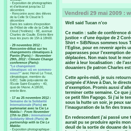
- Exposition de photographies
et d’artisanat jusqu’au 12
décembre.
Vendredi 29 mai 2009 : w
- Rencontre avec des élèves
de la Celle St Cloud le 5
décembre
Well said Tucan n’co
Dans les salons d’exposition
de l’Hôtel de ville de la Celle St
Cloud (Yvelines) - 8E, avenue
Ce matin : salle de conférence d
Charles de Gaulle. Entrée libre
justice » d’une équipe de 2 Coré
tous les jours de 15h à 18h00.
Shirt « SiB/Nous sommes tous Tu
- 29 novembre 2012 :
l’Eglise, pour en revenir après 
Rencontre-débat sur les
paperasses pour l’exemption des 
changements climatiques à
Pantin (Paris) /
- November
déplacées. Non mais tout le mon
29th, 2012 : Climate Change
aider à leur localisation : de l’
conference (Paris)
:
"Le changement
douaniers (le patron Charles est
climatique: où en sommes-
nous?"
avec Hervé Le Treut,
climatologue, membre du
Cette après-midi, je suis retou
GIEC. Salle polyvalente de
poignée d’Aleve à Dan, le direct
l’Ecole Saint-Exupéry - 40,
d’exemption. Promis aussi d’aller
quai de l’Aisne. A 18h30,
entrée libre.
terminer cette semaine. Ce que je 
ce petit film Fagogo. Si j’ai le 
- 17 au 25 novembre 2012 :
Semaine de la Solidarité
sous la hutte un soir, je peux 
Internationale (Paris)
en
l’inauguration de la fin des trav
partenariat avec la Cie Le
Makila /
- From November
17th to 25th :
International
En redescendant j’ai passé une 
Solidarity Week (Paris)
in
aurait pu se produire après mon i
partnership with la Cie Le
Makila
:
deuil de la sortie de douane de 
- Exposition photographique :