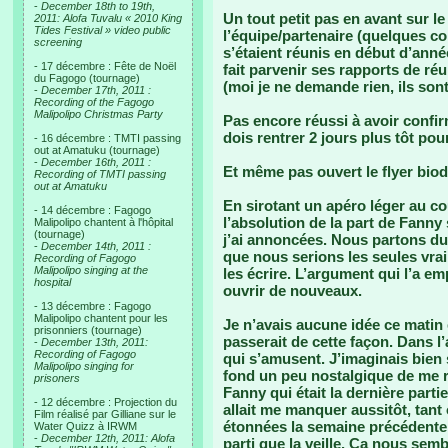
-
December 18th to 19th,
Un tout petit pas en avant sur le
2011: Alofa Tuvalu « 2010 King
Tides Festival » video public
l’équipe/partenaire (quelques c
screening
s’étaient réunis en début d’ann
- 17 décembre : Fête de Noël
fait parvenir ses rapports de r
du Fagogo (tournage)
(moi je ne demande rien, ils so
-
December 17th, 2011 :
Recording of the Fagogo
Malipolipo Christmas Party
Pas encore réussi à avoir confi
dois rentrer 2 jours plus tôt pou
- 16 décembre : TMTI passing
out at Amatuku (tournage)
-
December 16th, 2011 :
Et même pas ouvert le flyer biod
Recording of TMTI passing
out at Amatuku
En sirotant un apéro léger au couc
- 14 décembre : Fagogo
l’absolution de la part de Fanny 
Malipolipo chantent à l'hôpital
(tournage)
j’ai annoncées. Nous partons du 
-
December 14th, 2011 :
que nous serions les seules vrai
Recording of Fagogo
Malipolipo singing at the
les écrire. L’argument qui l’a e
hospital
ouvrir de nouveaux.
- 13 décembre : Fagogo
Malipolipo chantent pour les
Je n’avais aucune idée ce matin
prisonniers (tournage)
passerait de cette façon. Dans l
-
December 13th, 2011:
Recording of Fagogo
qui s’amusent. J’imaginais bien
Malipolipo singing for
fond un peu nostalgique de me r
prisoners
Fanny qui était la dernière parti
- 12 décembre : Projection du
allait me manquer aussitôt, ta
Film réalisé par Gilliane sur le
étonnées la semaine précédente e
Water Quizz à IRWM
-
December 12th, 2011: Alofa
parti que la veille. Ca nous sembl