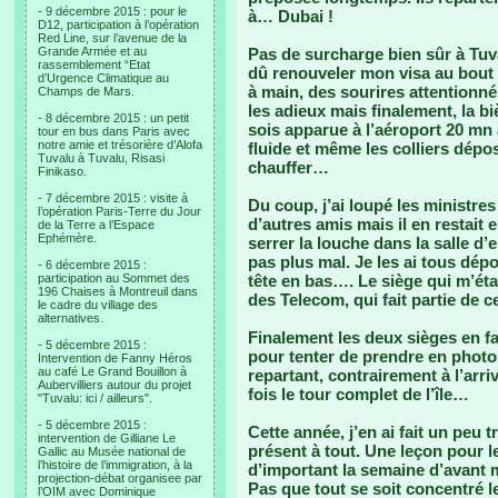
- 9 décembre 2015 : pour le
à… Dubai !
D12, participation à l’opération
Red Line, sur l’avenue de la
Grande Armée et au
Pas de surcharge bien sûr à Tuva
rassemblement “Etat
dû renouveler mon visa au bout
d’Urgence Climatique au
à main, des sourires attentionné
Champs de Mars.
les adieux mais finalement, la biè
- 8 décembre 2015 : un petit
sois apparue à l’aéroport 20 mn a
tour en bus dans Paris avec
notre amie et trésorière d’Alofa
fluide et même les colliers dépo
Tuvalu à Tuvalu, Risasi
chauffer…
Finikaso.
- 7 décembre 2015 : visite à
Du coup, j’ai loupé les ministre
l’opération Paris-Terre du Jour
d’autres amis mais il en restait
de la Terre a l’Espace
Ephémère.
serrer la louche dans la salle d’
pas plus mal. Je les ai tous dép
- 6 décembre 2015 :
participation au Sommet des
tête en bas…. Le siège qui m’étai
196 Chaises à Montreuil dans
des Telecom, qui fait partie de 
le cadre du village des
alternatives.
Finalement les deux sièges en fac
- 5 décembre 2015 :
pour tenter de prendre en photo 
Intervention de Fanny Héros
au café Le Grand Bouillon à
repartant, contrairement à l’arri
Aubervilliers autour du projet
fois le tour complet de l’île…
"Tuvalu: ici / ailleurs".
- 5 décembre 2015 :
Cette année, j’en ai fait un peu
intervention de Gilliane Le
présent à tout. Une leçon pour l
Gallic au Musée national de
l’histoire de l’immigration, à la
d’important la semaine d’avant 
projection-débat organisee par
Pas que tout se soit concentré 
l’OIM avec Dominique