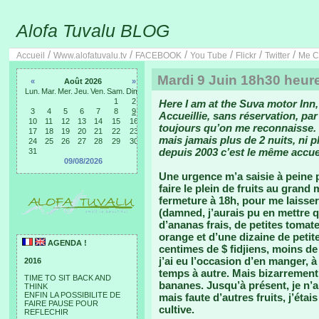
Alofa Tuvalu BLOG
/
/
/
/
/
/
Accueil
Www.alofatuvalu.tv
FACEBOOK
You Tube
Flickr
Twitter
Me C
Mardi 9 Juin 18h30 heure
«
Août 2026
»
Lun.
Mar.
Mer.
Jeu.
Ven.
Sam.
Dim.
1
2
Here I am at the Suva motor Inn,
3
4
5
6
7
8
9
Accueillie, sans réservation, par
10
11
12
13
14
15
16
toujours qu’on me reconnaisse. C
17
18
19
20
21
22
23
mais jamais plus de 2 nuits, ni p
24
25
26
27
28
29
30
depuis 2003 c’est le même accuei
31
09/08/2026
Une urgence m’a saisie à peine p
faire le plein de fruits au grand 
fermeture à 18h, pour me laisse
(damned, j’aurais pu en mettre 
d’ananas frais, de petites tomat
orange et d’une dizaine de petite
AGENDA !
centimes de $ fidjiens, moins de
j’ai eu l’occasion d’en manger, 
2016
temps à autre. Mais bizarrement,
TIME TO SIT BACK AND
bananes. Jusqu’à présent, je n’a
THINK
ENFIN LA POSSIBILITE DE
mais faute d’autres fruits, j’éta
FAIRE PAUSE POUR
cultive.
REFLECHIR