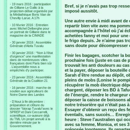
- 19 mars 2016 : participation
Bref, si je n’avais pas trop resse
de Gilliane Le Gallic à la
imposé aussitôt.
projection-débat organisée par
la Médiathèque Boris Vian de
Chevilly-Larue. A 17h
Une autre envie à midi avant de qu
- 10 février 2016 : Entretien
repartir bien vite avec ma pomm
avec Michel Delberghe pour
accompagnée à l’hôtel où j’ai é
un portrait de Gilliane dans le
achetées fanny et moi pour une 
magazine de la CIMADE
le frigo depuis. Je n’aime pas tro
- 30 janvier 2016 : Assemblée
sans doute pour décompresser 
Générale d’Alofa Tuvalu
- 30 janvier 2016 : “Non à l’état
Finir les bagages, scotcher la bo
d’urgence” une manifestation
prochaine fois (juste en cas de p
dans de nombreuses villes
françaises dont Paris bien sûr
trouvait les anti douleurs au ca
. L’assemblée nous a
et la payer, déposer la bouteille 
empêchés d’y participer.
Sarah d’être rendue au dépôt, ob
- 23 janvier 2016 : Assemblée
pleins de mobs (Lonise le pompi
Générale de la Coalition 21
récupérer la mob électrique dépo
- 16 janvier 2016 : marche de
chargent, déposer les BD à Tafue
soutien aux agriculteurs de
de l’énergie, rendre le chargeur 
Notre Dame des Landes
déposer la caisse de boissons a
- D’Aout à fin décembre :
notre trésorière qui n’était pas 
préparation et clôture du
dossier “biorap Tuvalu“avec le
Essayer d’obtenir un reçu des fe
SPREP et Dani Ceccarrelli,
éventails, sans succès… Enregis
scientifique, co-auteure déjà
heure : Steve l’australien qui o
du TML Un projet annulé à la
dernière minute par le
avec sa femme, Monica, et ses 3 
Gouvernement.
préposée longtemps. Ils reparten