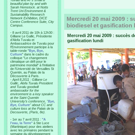
Tuvalu and AT’s small is
beautiful plan by and with
Sarah Hemstock. at Notts
Trent Uni Environment &
Sustainability Research
Mercredi 20 mai 2009 : su
Network Exhibition, DICE
Centre Conference Suite, City
biodiesel et gasification 
Campus.
- 8 avril 2011 de 10h à 12h30 :
Mercredi 20 mai 2009 : succès de 
Gilliane Le Gallic, Présidente
d'Alofa Tuvalu et
gasification lundi
Ambassadrice de Tuvalu pour
l'Environnement participe à la
table-ronde "
Bye, Bye,
Culture
" dans le cadre du
colloque "Le changement
climatique un défi pour le
patrimoine mondial" à l'initiative
de l'Université de Versailles St
Quentin, au Palais de la
Découverte à Paris.
-
April 8,2011 : Gilliane Le
Gallic, Alofa Tuvalu President
and Tuvalu goodwill
ambassador for the
environment is a key speaker
at the Saint Quentin
University’s conference, "
Bye,
Bye, Culture
" about CC and
culture loss at the Palais de la
Decouverte, (Paris, 8e).
- 1er au 7 avril 2011 :
"A
l'eau, la Terre"
à Ste Luce
(Martinique) pour des ateliers
avec les primaires pendant la
semaine du développement