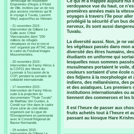
Ce qui m’a frappée aujourd’hui e
Vernissage de l’exposition
Empreintes d’Argos à l’Hotel
verdoyance vue du haut, ce n’es
de Ville, invitées par un de nos
premières années mais la vitess
plus anciens membres qui fit
le voyage à Tuvalu, Laurent
voyages à travers l’île pour alle
Weyl, aujourd’hui au Vietnam.
privilégié la sécurité d’un bus d
nerveux, ils sont aussi dangere
- 21 novembre 2015 :
Intervention de Gilliane Le
Tuvalu.
Gallic avec Chloé
Vlassopoulos dans "200
millions de réfugiés
La diversité aussi. Non, je ne va
climatiques et moi et moi et
les végétaux passés dans mon ang
moi" organisé par ATTAC dans
le cadre du Festival Images
diversité des êtres humains, des 
Mouvementées.
étudiants en uniforme qui sortai
lesquelles nous sommes passés p
- 20 novembre 2015 :
Intervention de Fanny Héros à
musulmanes portaient le voile, d
la COP21 des Monts du
couleurs sortaient d’une école c
Lyonnais à l'occasion de la
COP, pendant la semaine de
des fidjiens à la morphologie et 
solidarité internationale.
indiens, des mélanésiens, des pol
et des asiatiques. Les premiers
- 17 novembre 2015 :
Intervention de Fanny Héros
institutions internationales ou
suite à la projection du
tiennent des commerces et les bo
documentaire "Thule Tuvalu"
de Matthias Von Gunten, à
Condé-sur-Vire dans le cadre
Il est l’heure de passer aux cho
d'une série de ciné-débats
organisés par la Ligue de
fruits achetés tout à l’heure et a
l'Enseignement en partenariat
passant au kiosque Hare Krishn
avec le Conseil Régional de
Basse-Normandie.
- 19 octobre 2015 :
Intervention de Gilliane Le