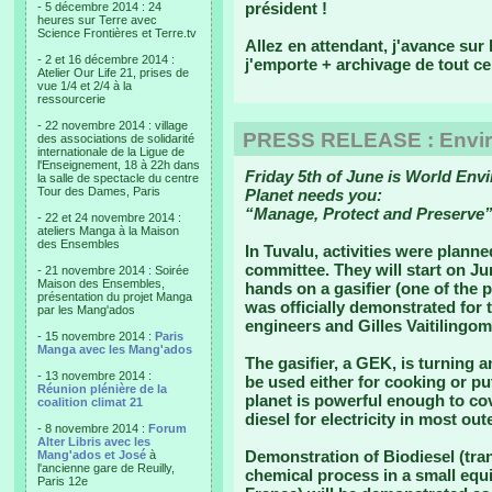
président !
- 5 décembre 2014 : 24
heures sur Terre avec
Science Frontières et Terre.tv
Allez en attendant, j'avance sur 
- 2 et 16 décembre 2014 :
j'emporte + archivage de tout ce 
Atelier Our Life 21, prises de
vue 1/4 et 2/4 à la
ressourcerie
- 22 novembre 2014 : village
PRESS RELEASE : Envir
des associations de solidarité
internationale de la Ligue de
l'Enseignement, 18 à 22h dans
Friday 5th of June is World Env
la salle de spectacle du centre
Tour des Dames, Paris
Planet needs you:
“Manage, Protect and Preserve”
- 22 et 24 novembre 2014 :
ateliers Manga à la Maison
des Ensembles
In Tuvalu, activities were plann
committee. They will start on Ju
- 21 novembre 2014 : Soirée
Maison des Ensembles,
hands on a gasifier (one of the
présentation du projet Manga
was officially demonstrated for
par les Mang'ados
engineers and Gilles Vaitilingom,
- 15 novembre 2014 :
Paris
Manga avec les Mang'ados
The gasifier, a GEK, is turning 
- 13 novembre 2014 :
be used either for cooking or put
Réunion plénière de la
planet is powerful enough to co
coalition climat 21
diesel for electricity in most out
- 8 novembre 2014 :
Forum
Alter Libris avec les
Demonstration of Biodiesel (tran
Mang'ados et José
à
l'ancienne gare de Reuilly,
chemical process in a small equ
Paris 12e