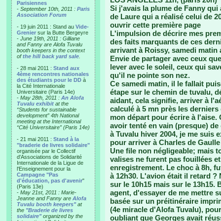
Parisiennes
Si j'avais la plume de Fanny qui
-
September 10th, 2011 :
Paris
Association Forum
de Laure qui a réalisé celui de 20
ouvrir cette première page
- 19 juin 2011 : Stand au
Vide-
L'impulsion de décrire mes prem
Grenier
sur la Butte Bergeyre
-
June 19th, 2011 : Gilliane
des faits marquants de ces dern
and Fanny are Alofa Tuvalu
arrivant à Roissy, samedi matin 
booth keepers in the context
of
the hill back yard sale
.
Envie de partager avec ceux que
lever avec le soleil, ceux qui s
- 28 mai 2011 :
Stand aux
4ème rencontres nationales
qu'il ne pointe son nez.
des étudiants pour le DD
à
Ce samedi matin, il le fallait p
la Cité Internationale
étape sur le chemin de tuvalu, dé
Universitaire (Paris 14e)
-
May 28th, 2011 :
An Alofa
aidant, cela signifie, arriver à l
Tuvalu exhibit
at the
calculé à 5 mn près les derniers 
“Students for sustainable
development” 4th National
mon départ pour écrire à l'aise.
meeting at the International
avoir tenté en vain (presque) de
“Cité Universitaire” (Paris 14e)
à Tuvalu hiver 2004, je me suis 
- 21 mai 2011 :
Stand à la
pour arriver à Charles de Gaulle
"braderie de livres solidaire"
Une file non négligeable; mais t
organisée par le Collectif
d'Associations de Solidarité
valises ne furent pas fouillées e
Internationale de la Ligue de
enregistrement. Le choc à 8h, f
l'Enseignement pour la
Campagne "Pas
à 12h30. L'avion était il retard 
d'éducation, pas d'avenir
"
sur le 10h15 mais sur le 13h15. 
(Paris 13e)
agent, d'essayer de me mettre su
-
May 21st, 2011 : Marie-
Jeanne and Fanny are
Alofa
basée sur un préitinéraire impr
Tuvalu booth keepers"
at
(4e miracle d'Alofa Tuvalu), pour
the
"Braderie de livres
solidaire"
organized by the
oubliant que Georges avait réus