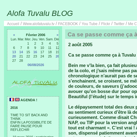
Alofa Tuvalu BLOG
/
/
/
/
/
/
Accueil
Www.alofatuvalu.tv
FACEBOOK
You Tube
Flickr
Twitter
Me C
Ca se passe comme ça à
«
Février 2006
»
Lun.
Mar.
Mer.
Jeu.
Ven.
Sam.
Dim.
1
2
3
4
5
2 août 2005
6
7
8
9
10
11
12
13
14
15
16
17
18
19
Ca se passe comme ça à Tuvalu 
20
21
22
23
24
25
26
27
28
Bein me v’la bien, ça fait plusie
06/08/2026
de la colo, et j’sais même pas p
chronologique n’aurait pas de s
s’enchainent, se croisent, se mé
de couleurs, de saveurs (j’adooo
avouer qu’on bosse dur pour opt
Beautiful (l’étude) sur le temps i
AGENDA !
Le dépaysement total des deux p
2016
au sentiment curieux d’être là d
TIME TO SIT BACK AND
curieusement. Comme disait Chri
THINK
NAP, ou TIP pour la version angl
ENFIN LA POSSIBILITE DE
FAIRE PAUSE POUR
tout est charmant ». C’est vrai !
REFLECHIR
son, dispensé patiemment avant d