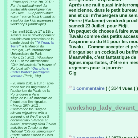
-
From April 1st to 7th, 2011 :
Après une nuit quasi ininterrom
For the national week for
sustainable development in
venicienne, dans le petit bureau
Ste Luce , "Our planet under
ans et qui m'hebergera une sema
water " comic book is used as
Pierre (Radanne) vendredi proch
a tool for the kids awareness
workshops (Martinique)
samedi 23 Juillet, pour Fidji.
Un paquet de choses à faire avan
- 1er avril 2011 de 17 à 19h :
Ateliers sur le développement
Tuvalu comme des petits acces
durable avec promotion de la
l'aspirine ou du B1 pour les mous
bande dessinée "
"A l'eau, la
Tuvalu... Comme accepter et pré
Terre"
" à la Maison du
Portugal, Cité Internationale
d'organiser un cocktail ou buffe
Universitaire de Paris.
Meanwhile, c'est fantastique de
-
April, 1st, 2011 : Workshop
on CC at the International
lignes imparfaites, d'être en me
“Cité Universitaire”’s House of
urgences pour la journée.
Portugal with
“Our planet
under Water” portugese
Glg
version
(Paris, 14e).
- 26 mars 2011 à 15h : Table-
ronde sur les migrations à
1 commentaire
( ( 3144 vues ) )
l’auditorium du Palais de la
Porte dorée à Paris,
siège de la Cité nationale de
l’histoire de l’immigration.
-
March 26th, 2011 :
workshop_lady_devant_
Conference focusing on
climate migrations with a
screening of the France 5
documentary "Paradis en
sursis" promoting Alofa Tuvalu
activities in Tuvalu, at the
National “Cité for Immigration”
(Porte Doree Palace in Paris