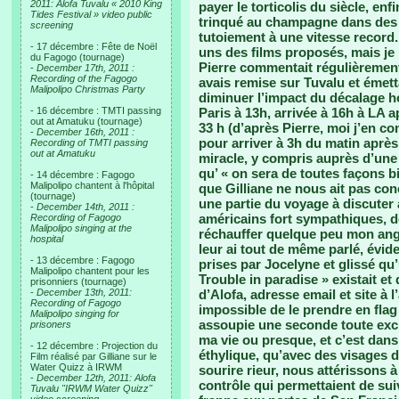
2011: Alofa Tuvalu « 2010 King
payer le torticolis du siècle, enf
Tides Festival » video public
trinqué au champagne dans des 
screening
tutoiement à une vitesse record.
- 17 décembre : Fête de Noël
uns des films proposés, mais je n
du Fagogo (tournage)
Pierre commentait régulièrement 
-
December 17th, 2011 :
Recording of the Fagogo
avais remise sur Tuvalu et émett
Malipolipo Christmas Party
diminuer l’impact du décalage h
- 16 décembre : TMTI passing
Paris à 13h, arrivée à 16h à LA a
out at Amatuku (tournage)
33 h (d’après Pierre, moi j’en c
-
December 16th, 2011 :
pour arriver à 3h du matin après
Recording of TMTI passing
out at Amatuku
miracle, y compris auprès d’une 
qu’ « on sera de toutes façons bi
- 14 décembre : Fagogo
Malipolipo chantent à l'hôpital
que Gilliane ne nous ait pas co
(tournage)
une partie du voyage à discuter 
-
December 14th, 2011 :
américains fort sympathiques, d
Recording of Fagogo
Malipolipo singing at the
réchauffer quelque peu mon angl
hospital
leur ai tout de même parlé, évi
- 13 décembre : Fagogo
prises par Jocelyne et glissé qu
Malipolipo chantent pour les
Trouble in paradise » existait et
prisonniers (tournage)
-
December 13th, 2011:
d’Alofa, adresse email et site à l
Recording of Fagogo
impossible de le prendre en flag
Malipolipo singing for
assoupie une seconde toute exci
prisoners
ma vie ou presque, et c’est dans
- 12 décembre : Projection du
éthylique, qu’avec des visages d
Film réalisé par Gilliane sur le
Water Quizz à IRWM
sourire rieur, nous attérissons 
-
December 12th, 2011: Alofa
contrôle qui permettaient de suiv
Tuvalu "IRWM Water Quizz"