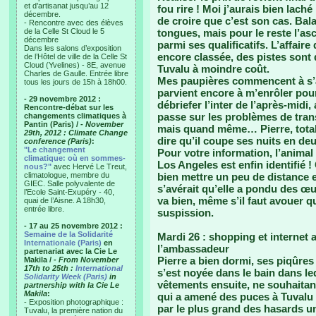
et d’artisanat jusqu’au 12
fou rire ! Moi j’aurais bien laché
décembre.
de croire que c’est son cas. Bala
- Rencontre avec des élèves
de la Celle St Cloud le 5
tongues, mais pour le reste l’asc
décembre
parmi ses qualificatifs. L’affair
Dans les salons d’exposition
encore classée, des pistes sont 
de l’Hôtel de ville de la Celle St
Cloud (Yvelines) - 8E, avenue
Tuvalu à moindre coût.
Charles de Gaulle. Entrée libre
Mes paupières commencent à s’al
tous les jours de 15h à 18h00.
parvient encore à m’enrôler pour 
- 29 novembre 2012 :
débriefer l’inter de l’après-midi,
Rencontre-débat sur les
passe sur les problèmes de tran
changements climatiques à
Pantin (Paris) /
- November
mais quand même… Pierre, total
29th, 2012 : Climate Change
dire qu’il coupe ses nuits en de
conference (Paris)
:
"Le changement
Pour votre information, l’animal
climatique: où en sommes-
Los Angeles est enfin identifié !
nous?"
avec Hervé Le Treut,
climatologue, membre du
bien mettre un peu de distance e
GIEC. Salle polyvalente de
s’avérait qu’elle a pondu des œuf
l’Ecole Saint-Exupéry - 40,
va bien, même s’il faut avouer q
quai de l’Aisne. A 18h30,
entrée libre.
suspission.
- 17 au 25 novembre 2012 :
Semaine de la Solidarité
Mardi 26 : shopping et internet
Internationale (Paris)
en
l’ambassadeur
partenariat avec la Cie Le
Pierre a bien dormi, ses piqûres 
Makila /
- From November
17th to 25th :
International
s’est noyée dans le bain dans leq
Solidarity Week (Paris)
in
vêtements ensuite, ne souhaitant
partnership with la Cie Le
Makila
:
qui a amené des puces à Tuvalu ! 
- Exposition photographique :
par le plus grand des hasards une
Tuvalu, la première nation du