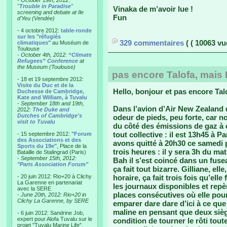
- October 19th, 2012:
"
Trouble in Paradise
"
Vinaka de m’avoir lue !
screening and debate at Ile
Fun
d'Yeu (Vendée)
- 4 octobre 2012:
table-ronde
sur les "réfugiés
329 commentaires
( ( 10063 vu
climatiques"
au Muséum de
Toulouse
-
October 4th, 2012:
“Climate
Refugees” Conference
at
the Museum (Toulouse)
pas encore Talofa, mais
- 18 et 19 septembre 2012:
Visite du Duc et de la
Hello, bonjour et pas encore Ta
Duchesse de Cambridge,
Kate and William, à Tuvalu
-
September 18th and 19th,
Dans l’avion d’Air New Zealand q
2012:
The Duke and
Dutches of Cambridge's
odeur de pieds, peu forte, car
visit to Tuvalu
du côté des émissions de gaz à e
tout collective : il est 13h45 à 
- 15 septembre 2012:
"Forum
des Associations et des
avons quitté à 20h30 ce samedi p
Sports du 19e"
, Place de la
trois heures : il y sera 3h du ma
Bataille de Stalingrad (Paris)
-
September 15th, 2012:
Bah il s’est coincé dans un fuse
"Paris Association Forum"
ça fait tout bizarre. Gilliane, el
- 20 juin 2012: Rio+20 à Clichy
horaire, ça fait trois fois qu’elle
La Garenne en partenariat
les journaux disponibles et repè
avec la SERE
places consécutives où elle pour
-
June 20th, 2012: Rio+20 in
Clichy La Garenne, by SERE
emparer dare dare d’ici à ce que 
maline en pensant que deux siège
- 6 juin 2012: Sandrine Job,
expert pour Alofa Tuvalu sur le
condition de tourner le rôti tout
projet "Tuvalu Marine Life",