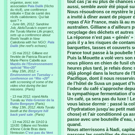
tout cas j’ai eu plus de chances 
organise, avec son
aussi, semble avoir été piqué su
association
Pala Dalik
(l’écho
du récif), une conférence
Nous résoudrons ce mystère le 
intitulée « Etat de santé des
a invité à dîner avant de piquer d
récifs calédoniens: Qui fait
quoi ? »
repas d’Air France, mais là au m
-
June 6th, 2012: Sandrine
australien. Gilliane a d’ailleurs
Job, AlofaTuvalu’s expert on
the Tuvalu Marine Life project,
recyclage des déchets et autres 
sets up a conference about
La réponse n’est pas « génén’ » 
Reefs’ health in New
puis il y a les risques de contam
Caledonia with her NGO:
Pala
Dalik
(the reef’s echoes).
barquettes, tasses et couverts so
France tout passe à la poubelle 
- 15 mai 2012: Gilliane est
l'invitée de Patricia Ricard et
Puis la Mouette a volé vers son n
Marie-Pierre Cabello aux
nous pliions en chien de fusil c
Mardis de l'Environnement
heures plus tard, je refais donc s
spécial "Rio+20"
-
May 15th, 2012:
«
déjà plongé dans la lecture de l
Environment on Tuesday »
Pacifique, dont il nous resservi
conference on “Rio +20”
with screening of some of the
de l’hôtel de Suva un paquet d’he
video shot during the last
l’odeur du café s’approche depui
missions. (Paris)
la sympathique fermentation d’orte
- 13 mai 2012: stand Alofa
Un café, ça sera pas du luxe ! Le
Tuvalu au
Vide-Grenier de la
vous laisse dormir : passé la co
Butte Bergeyre
(Paris)
-
May 13th, 2012: Alofa Tuvalu
d’hydratation jusqu’au petit mati
booth at the
Bergeyre hill
chose) et l’air conditionné ça a
back yard sale
. (Paris)
passe avec une bouteille d’eau,
- 13 mai 2012 de 11h10 à
quand.
11h30: Gilliane est l'invitée
Nous atterrissons à Nadi, capita
d'Anne Cécile Bras dans
l'émission
C'est pas du Vent
passons les contrôles de douane