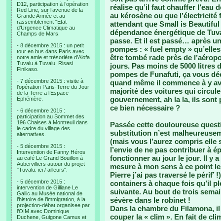
D12, participation à l’opération
réalise qu’il faut chauffer l’eau
Red Line, sur l’avenue de la
au kérosène ou que l’électricité 
Grande Armée et au
rassemblement “Etat
attendant que Small is Beautiful 
d’Urgence Climatique au
dépendance énergétique de Tuval
Champs de Mars.
passe. Et il est passé… après un
- 8 décembre 2015 : un petit
pompes : « fuel empty » qu’elles
tour en bus dans Paris avec
être tombé rade près de l’aéropo
notre amie et trésorière d’Alofa
Tuvalu à Tuvalu, Risasi
jours. Pas moins de 5000 litres 
Finikaso.
pompes de Funafuti, ça vous déc
- 7 décembre 2015 : visite à
quand même il commence à y avoir
l’opération Paris-Terre du Jour
majorité des voitures qui circule
de la Terre a l’Espace
gouvernement, ah la la, ils sont
Ephémère.
ce bien nécessaire ?
- 6 décembre 2015 :
participation au Sommet des
196 Chaises à Montreuil dans
Passée cette douloureuse questi
le cadre du village des
substitution n’est malheureuseme
alternatives.
(mais vous l’aurez compris elle 
- 5 décembre 2015 :
l’envie de ne pas contribuer à ép
Intervention de Fanny Héros
fonctionner au jour le jour. Il y
au café Le Grand Bouillon à
Aubervilliers autour du projet
mesure à mon sens à ce point le
"Tuvalu: ici / ailleurs".
Pierre j’ai pas traversé le périf’
- 5 décembre 2015 :
containers à chaque fois qu’il p
intervention de Gilliane Le
suivante. Au bout de trois sema
Gallic au Musée national de
sévère dans le robinet !
l’histoire de l’immigration, à la
projection-débat organisee par
Dans la chambre du Filamona, il 
l’OIM avec Dominique
couper la « clim ». En fait de cli
Duchene, Guigone Camus et