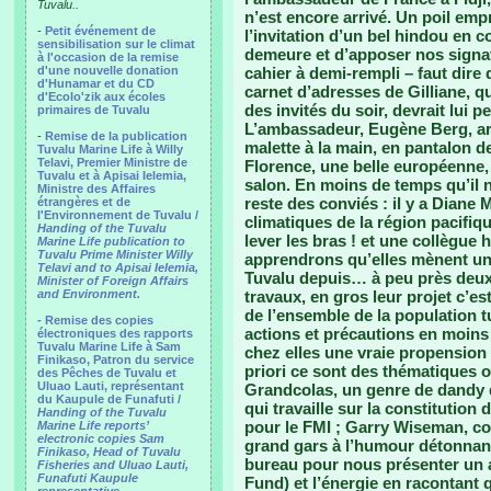
Tuvalu..
n’est encore arrivé. Un poil emp
-
Petit événement de
l’invitation d’un bel hindou en 
sensibilisation sur le climat
demeure et d’apposer nos signatu
à l'occasion de la remise
d'une nouvelle donation
cahier à demi-rempli – faut dire
d'Hunamar et du CD
carnet d’adresses de Gilliane, q
d'Ecolo'zik aux écoles
des invités du soir, devrait lui 
primaires de Tuvalu
L’ambassadeur, Eugène Berg, arr
-
Remise de la publication
malette à la main, en pantalon d
Tuvalu Marine Life à Willy
Telavi, Premier Ministre de
Florence, une belle européenne, 
Tuvalu et à Apisai Ielemia,
salon. En moins de temps qu’il ne
Ministre des Affaires
reste des conviés : il y a Dian
étrangères et de
l'Environnement de Tuvalu /
climatiques de la région pacifiq
Handing of the Tuvalu
lever les bras ! et une collègue 
Marine Life publication to
Tuvalu Prime Minister Willy
apprendrons qu’elles mènent une 
Telavi and to Apisai Ielemia,
Tuvalu depuis… à peu près deux 
Minister of Foreign Affairs
and Environment.
travaux, en gros leur projet c’es
de l’ensemble de la population 
- Remise des copies
actions et précautions en moins (f
électroniques des rapports
Tuvalu Marine Life à Sam
chez elles une vraie propension 
Finikaso, Patron du service
priori ce sont des thématiques o
des Pêches de Tuvalu et
Uluao Lauti, représentant
Grandcolas, un genre de dandy du
du Kaupule de Funafuti /
qui travaille sur la constitution
Handing of the Tuvalu
pour le FMI ; Garry Wiseman, c
Marine Life reports’
electronic copies Sam
grand gars à l’humour détonnan
Finikaso, Head of Tuvalu
bureau pour nous présenter un 
Fisheries and Uluao Lauti,
Funafuti Kaupule
Fund) et l’énergie en racontant q