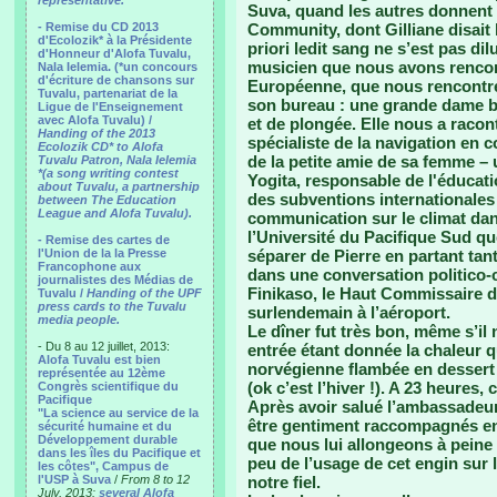
representative.
Suva, quand les autres donnent 
- Remise du CD 2013
Community, dont Gilliane disait l
d'Ecolozik* à la Présidente
priori ledit sang ne s’est pas dilu
d'Honneur d'Alofa Tuvalu,
musicien que nous avons rencontr
Nala Ielemia. (*un concours
d'écriture de chansons sur
Européenne, que nous rencontre
Tuvalu, partenariat de la
son bureau : une grande dame b
Ligue de l'Enseignement
avec Alofa Tuvalu) /
et de plongée. Elle nous a racon
Handing of the 2013
spécialiste de la navigation en 
Ecolozik CD* to Alofa
de la petite amie de sa femme –
Tuvalu Patron, Nala Ielemia
*(a song writing contest
Yogita, responsable de l'éducati
about Tuvalu, a partnership
des subventions internationales 
between The Education
League and Alofa Tuvalu).
communication sur le climat dan
l’Université du Pacifique Sud q
- Remise des cartes de
l'Union de la la Presse
séparer de Pierre en partant tan
Francophone aux
dans une conversation politico-c
journalistes des Médias de
Finikaso, le Haut Commissaire d
Tuvalu /
Handing of the UPF
press cards to the Tuvalu
surlendemain à l’aéroport.
media people.
Le dîner fut très bon, même s’il
- Du 8 au 12 juillet, 2013:
entrée étant donnée la chaleur q
Alofa Tuvalu est bien
norvégienne flambée en dessert
représentée au 12ème
(ok c’est l’hiver !). A 23 heures, 
Congrès scientifique du
Pacifique
Après avoir salué l’ambassadeu
"La science au service de la
être gentiment raccompagnés en
sécurité humaine et du
Développement durable
que nous lui allongeons à peine
dans les îles du Pacifique et
peu de l’usage de cet engin sur
les côtes", Campus de
l'USP à Suva
/
From 8 to 12
notre fiel.
July, 2013:
several Alofa