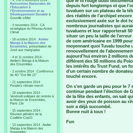
que le fil rouge dudit documentai
- 4, 5 et 6 novembre 2014 :
Rencontres Nationales de
depuis fort longtemps et que l’o
l'Education à
tuvaluen sur un plateau de la té
l'Environnement et au
Développement Durable
à
des réalités de l’archipel encore 
Gouville s/Mer
exclusivement axée sur le dot tv, 
- 3 novembre 2014 : CA
nombreux journalistes qui auraie
stratégique du Réseau Action
tuvaluens et leur rapporterait 50
Climat
situer un peu la taille de l’erreur
- 18 octobre 2014 :
Atelier
de com américaine en 1999 pour 
Manga à la Maison des
moyennant quoi Tuvalu touche 
Ensembles
, présentation de
José aux mang'ados
renouvellement de l’abonnement d
aujourd’hui environ 2 millions d
- 4 et 11 octobre 2014 :
différent des 50 millions du Pol
Ateliers Manga à la Maison
des Ensembles
les intérêts du Trust Fund, un f
d’un certain nombre de donateurs
- 2 octobre 2014 : Conférence
de 4D "Our life 21"
touché encore.
- 21 septembre 2014 :
People's climate march
On s’en garde un peu pour le 7 
continue pendant l’élection de G
- 19 septembre 2014 :
de la fête des enfants, on sait
Vendredi solidaire de rentrée à
la Maison de Ensembles,
avoir des yeux de poisson au rév
Paris 13e
soir a déjà succombé.
- 15 septembre 2014 :
Bonne nuit à tous !
Réunion plénière de la
Coalition Cop21
Fun
- 13 septembre 2014 : Atelier
Manga à la Maison des
Ensembles