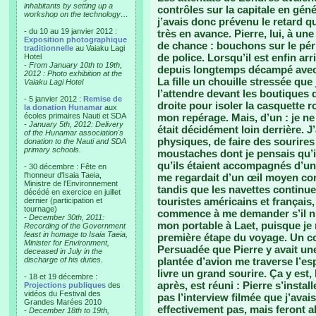
inhabitants by setting up a
contrôles sur la capitale en génér
workshop on the technology…
j’avais donc prévenu le retard qu
- du 10 au 19 janvier 2012 :
très en avance. Pierre, lui, à une
Exposition photographique
de chance : bouchons sur le pér
traditionnelle
au Vaiaku Lagi
de police. Lorsqu’il est enfin ar
Hotel
-
From January 10th to 19th,
depuis longtemps décampé avec l
2012 : Photo exhibition at the
La fille un chouille stressée qu
Vaiaku Lagi Hotel
l’attendre devant les boutiques 
- 5 janvier 2012 :
Remise de
droite pour isoler la casquette r
la donation Hunamar
aux
écoles primaires Nauti et SDA
mon repérage. Mais, d’un : je ne 
-
January 5th, 2012: Delivery
était décidément loin derrière. J’
of the Hunamar association's
physiques, de faire des sourire
donation to the Nauti and SDA
primary schools.
moustaches dont je pensais qu’il
qu’ils étaient accompagnés d’un
- 30 décembre : Fête en
l'honneur d'Isaia Taeia,
me regardait d’un œil moyen confi
Ministre de l'Environnement
tandis que les navettes continue
décédé en exercice en juillet
touristes américains et français,
dernier (participation et
tournage)
commence à me demander s’il n’a 
-
December 30th, 2011:
mon portable à Laet, puisque je 
Recording of the Government
feast in homage to Isaia Taeia,
première étape du voyage. Un co
Minister for Environment,
Persuadée que Pierre y avait une
deceased in July in the
discharge of his duties.
plantée d’avion me traverse l’e
livre un grand sourire. Ça y est, 
- 18 et 19 décembre :
après, est réuni : Pierre s’instal
Projections publiques
des
vidéos du Festival des
pas l’interview filmée que j’avai
Grandes Marées 2010
effectivement pas, mais feront
-
December 18th to 19th,