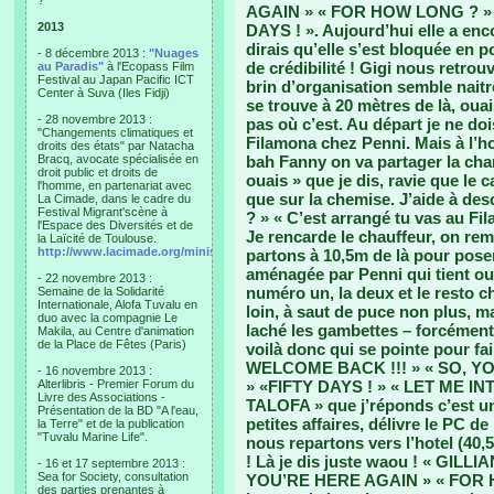
?"
AGAIN » « FOR HOW LONG ? » ic
2013
DAYS ! ». Aujourd’hui elle a encor
dirais qu’elle s’est bloquée en p
- 8 décembre 2013 :
"Nuages
de crédibilité ! Gigi nous retro
au Paradis"
à l'Ecopass Film
Festival au Japan Pacific ICT
brin d’organisation semble naitre
Center à Suva (Iles Fidji)
se trouve à 20 mètres de là, ouai
- 28 novembre 2013 :
pas où c’est. Au départ je ne doi
"Changements climatiques et
Filamona chez Penni. Mais à l’ho
droits des états" par Natacha
Bracq, avocate spécialisée en
bah Fanny on va partager la cha
droit public et droits de
ouais » que je dis, ravie que le c
l'homme, en partenariat avec
que sur la chemise. J’aide à des
La Cimade, dans le cadre du
Festival Migrant'scène à
? » « C’est arrangé tu vas au Fil
l'Espace des Diversités et de
Je rencarde le chauffeur, on reme
la Laïcité de Toulouse.
http://www.lacimade.org/minisites/migrantscene
partons à 10,5m de là pour pose
aménagée par Penni qui tient ou
- 22 novembre 2013 :
numéro un, la deux et le resto c
Semaine de la Solidarité
Internationale, Alofa Tuvalu en
loin, à saut de puce non plus, 
duo avec la compagnie Le
laché les gambettes – forcément y
Makila, au Centre d'animation
de la Place de Fêtes (Paris)
voilà donc qui se pointe pour fai
WELCOME BACK !!! » « SO, Y
- 16 novembre 2013 :
Alterlibris - Premier Forum du
» «FIFTY DAYS ! » « LET ME 
Livre des Associations -
TALOFA » que j’réponds c’est u
Présentation de la BD "A l'eau,
petites affaires, délivre le PC d
la Terre" et de la publication
"Tuvalu Marine Life".
nous repartons vers l’hotel (40,
! Là je dis juste waou ! « GILL
- 16 et 17 septembre 2013 :
Sea for Society, consultation
YOU’RE HERE AGAIN » « FOR HO
des parties prenantes à