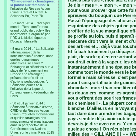
"Changements climatiques:
Je dis « mes », « mon », « mon »,
la parole aux témoins"
à
l'initiative du Réseau Action
pour vous prouver que cette fois
Climat, Care et Oxfam. A
epreuves du bouquin que Pierre
Sciences Po, Paris 7è
Passé l’épongeage des choses ép
- 22 mars 2014 : L'archipel
esquintage des objets qui ne pou
monde, 7ème conférence
profiter de la vue magnifique offe
grand public du cycle « Iles
laboratoires » organisé par
se profile au loin, puis disparaî
l'IRD à la bibliothèque de
descente droit vers la mer et d’u
l’Alcazar, Marseille
des arbres et… déjà vous touchez
- 5 mars 2014 : " La Solidarité
Et là bah forcément ça dépayse : 
Internationale : de la
sensibilisation à l'action, dans
plait, de sorte qu’en en sortan
quelles dynamiques
voudrait cuire à la vapeur, les 
éducatives se situer ?
instantanément d’une épaisse bu
Echanges et réflexions sur la
place de l'engagement en
comme tout le monde vers le 
France et à l'étranger ;
formelle mais sérieuse, c’est pa
présentation d'outils et
d'actions pédagogiques ".
pour transport illicite de grain
Séminaire jeunesse à
chocolats, more than one liter of 
l'initiative de la Ligue de
les douaniers, comme les agents 
l'Enseignement Fédération de
Paris
vous offrent des sourires francs
les chemises ! -. La plupart con
- 30 et 31 janvier 2014 :
Séminaire à l'initiative d'Attac,
blanche. D’ailleurs en la voyant 
CRID et du Réseau Action
faut dare dare prendre les baga
Climat - "Quelles mobilisations
et quelles stratégies des
pays semble déjà avoir oublié qu’
mouvements et organisations
devrais-je dire avec nous. Y en a
dans la perspective de la
quelque chose ! On récupère les
Conférence des Nations-
Unies sur le climat Paris 2015
milieu des « GILLIANE !!! » «