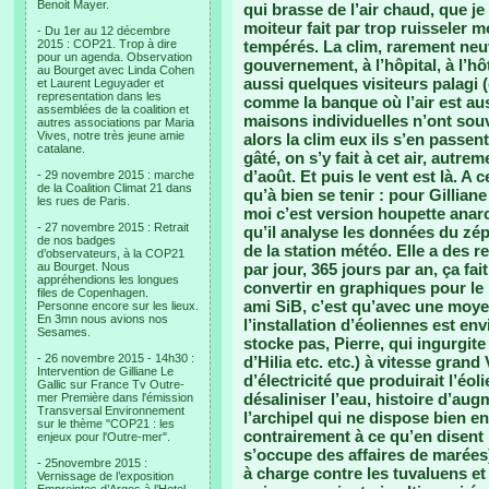
Benoit Mayer.
qui brasse de l’air chaud, que j
moiteur fait par trop ruisseler 
- Du 1er au 12 décembre
2015 : COP21. Trop à dire
tempérés. La clim, rarement neu
pour un agenda. Observation
gouvernement, à l’hôpital, à l’hô
au Bourget avec Linda Cohen
aussi quelques visiteurs palagi 
et Laurent Leguyader et
representation dans les
comme la banque où l’air est aus
assemblées de la coalition et
maisons individuelles n’ont sou
autres associations par Maria
Vives, notre très jeune amie
alors la clim eux ils s’en passe
catalane.
gâté, on s’y fait à cet air, autr
d’août. Et puis le vent est là. A 
- 29 novembre 2015 : marche
de la Coalition Climat 21 dans
qu’à bien se tenir : pour Gillian
les rues de Paris.
moi c’est version houpette anar
- 27 novembre 2015 : Retrait
qu’il analyse les données du zép
de nos badges
de la station météo. Elle a des r
d’observateurs, à la COP21
au Bourget. Nous
par jour, 365 jours par an, ça fai
appréhendions les longues
convertir en graphiques pour le 
files de Copenhagen.
ami SiB, c’est qu’avec une moyen
Personne encore sur les lieux.
En 3mn nous avions nos
l’installation d’éoliennes est en
Sesames.
stocke pas, Pierre, qui ingurgi
- 26 novembre 2015 - 14h30 :
d’Hilia etc. etc.) à vitesse grand
Intervention de Gilliane Le
d’électricité que produirait l’éo
Gallic sur France Tv Outre-
désaliniser l’eau, histoire d’au
mer Première dans l'émission
Transversal Environnement
l’archipel qui ne dispose bien 
sur le thème "COP21 : les
contrairement à ce qu’en disent l
enjeux pour l'Outre-mer".
s’occupe des affaires de marées) 
- 25novembre 2015 :
à charge contre les tuvaluens et
Vernissage de l’exposition