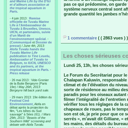
and Marine Life by the D'Ici
pas ce qui prédomine, on garde 
et d'ailleurs association at
the tropical aquarium in
système nerveux central sont af
Paris.
grande quantité les jambes n’hé
- 4 juin 2013 :
Remise
officielle de Tuvalu Marine
Life à l'Ambassadeur de
Tuvalu à Bruxelles, Unesco,
UICN, et partenaires, suivie
d'un Mardi de
1 commentaire
( ( 2863 vues ) )
l'environnement spécial
. -
(
Communiqué
et
Dossier de
presse
) /
June 4th, 2013:
Alofa Tuvalu hands the
Tuvalu Marine Life
Les choses sérieuses 
publication to Tine Leuelu,
Ambassador of Tuvalu to
Belgium, to IUCN, UNESCO
Lundi 25, 13h, les choses séri
and its partners, at the
tropical aquarium in Paris.
-
Press release
Le Forum du Secrétariat pour l
Chalapan Kaluwin, responsable
- 26 mai 2013 : Vide-Grenier
de la Butte Bergeyre (Paris
climat et de l’élévation du nivea
19e) /
May 26th, 2013:
sorte de résidence au milieu des
Bergeyre hill back yard sale.
paradis pour les oiseaux autant
- 29 mars 2013: 19e édition du
filmer l’intégralité de l’entretien
Festival Ciné
vérifier tous les réglages de la
Environnement
, Alofa en
débat après la projection du
chapeaux de roues, pas le temps
film, "Les bêtes du Sud
son est ok, je prie pour que ce s
sauvage" à Sées (61). /
Mars
29th, 2013: "Beasts of the
serrés », m’avait dit Gilliane, « 
Southern Wild" screening and
les mains, des détails du bureau
debate with Alofa Tuvalu.