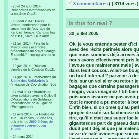
3 commentaires
( ( 3114 vues )
- 23 et 24 août 2014 :
Rencontres internationales de
la coalition Cop21
- 19 août 2014 : Pacific
Is this for real ?
Voices, conférence pour le
lancement de l'ouvrage de
Karibaiti Taoaba, Campus bas
30 juillet 2005
de l'USP, Suva-Fiji Islands
Ok, je vous entends pester d’ici 
- 21 juin 2014 : Fête de la
Maison des Ensembles,
avec des récits périmés alors q
présentation du projet "Manga
que nous sommes déjà arrivés à F
Ensemble" - reprogrammer le
futur.
nous avons effectivement pris le 
l’avoue que maintenant mais j’
- 19 juin 2014 : Réunion
plénière de la Coalition Cop21
dans ledit coucou. Allait-ce boug
un bruit infernal ? parvenir à 
- 14 juin 2014 : Intervention au
fois, sur un vol aller ou retour j
Salon des Solidarités
à
l'invitation de Coordination Sud
bagages que certains passagers 
l’engin, vous imaginez ! Eh bien 
- 17 mai 2014 : Braderie du
Livre solidaire avec le Collectif
puis vous assurer ne pas avoir 
d'Associations de Solidarité
tout le monde a pu monter à bord
Internationale de la Ligue de
Enfin bien, si on omet qu’au peti
l'Enseignement.
gorgée de café sur la chemise de
- 11 avril 2014 : La Foulée du
rire, qu’il n’était pas super fac
10e - 10 écoles, 55 classes,
soit près de
2000 élèves de
gigantesque part de gateau dans 
primaire courent pour
dudit petit déj, et que j’ai male
Tuvalu
.
tasse de café avionesque sur me
- 24 mars 2014 :
l’avais pas volé -, mon sac à do