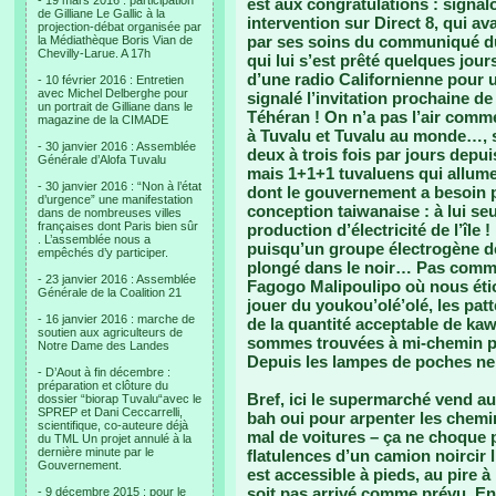
- 19 mars 2016 : participation
est aux congratulations : signal
de Gilliane Le Gallic à la
intervention sur Direct 8, qui ava
projection-débat organisée par
par ses soins du communiqué du 
la Médiathèque Boris Vian de
Chevilly-Larue. A 17h
qui lui s’est prêté quelques jou
d’une radio Californienne pour u
- 10 février 2016 : Entretien
avec Michel Delberghe pour
signalé l’invitation prochaine de
un portrait de Gilliane dans le
Téhéran ! On n’a pas l’air comme
magazine de la CIMADE
à Tuvalu et Tuvalu au monde…, s
- 30 janvier 2016 : Assemblée
deux à trois fois par jours depu
Générale d’Alofa Tuvalu
mais 1+1+1 tuvaluens qui allume
- 30 janvier 2016 : “Non à l’état
dont le gouvernement a besoin p
d’urgence” une manifestation
conception taiwanaise : à lui se
dans de nombreuses villes
françaises dont Paris bien sûr
production d’électricité de l’île 
. L’assemblée nous a
puisqu’un groupe électrogène de
empêchés d’y participer.
plongé dans le noir… Pas comme 
- 23 janvier 2016 : Assemblée
Fagogo Malipoulipo où nous étio
Générale de la Coalition 21
jouer du youkou’olé’olé, les pa
- 16 janvier 2016 : marche de
de la quantité acceptable de ka
soutien aux agriculteurs de
sommes trouvées à mi-chemin plo
Notre Dame des Landes
Depuis les lampes de poches ne
- D’Aout à fin décembre :
préparation et clôture du
Bref, ici le supermarché vend aut
dossier “biorap Tuvalu“avec le
SPREP et Dani Ceccarrelli,
bah oui pour arpenter les chemin
scientifique, co-auteure déjà
mal de voitures – ça ne choque 
du TML Un projet annulé à la
dernière minute par le
flatulences d’un camion noircir l’
Gouvernement.
est accessible à pieds, au pire à
soit pas arrivé comme prévu. En
- 9 décembre 2015 : pour le