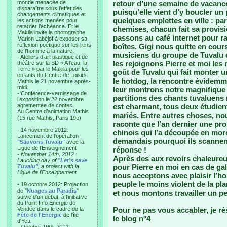
monde menacée de
retour d’une semaine de vacance
disparaître sous l’effet des
puisqu’elle vient d’y boucler u
changements climatiques et
quelques emplettes en ville : p
les actions menées pour
retarder l’échéance. Et le
chemises, chacun fait sa provis
Makila invite la photographe
passons au café internet pour r
Marion Labéjof à exposer sa
réflexion poétique sur les liens
boîtes. Gigi nous quitte en cour
de l’homme à la nature.
musiciens du groupe de Tuvalu e
- Ateliers d’art plastique et de
les rejoignons Pierre et moi le
théâtre sur la BD « A l’eau, la
Terre » par le Makila pour les
goût de Tuvalu qui fait monter un
enfants du Centre de Loisirs
le hotdog, la rencontre évidem
Mathis le 21 novembre après-
midi.
leur montrons notre magnifique
- Conférence-vernissage de
partitions des chants tuvaluens
l’exposition le 22 novembre
agrémentée de contes.
est charmant, tous deux étudient 
Au Centre d’animation Mathis
mariés. Entre autres choses, nou
(15 rue Mathis, Paris 19e)
raconte que l’an dernier une pr
- 14 novembre 2012:
chinois qui l’a découpée en mor
Lancement de l'opération
demandais pourquoi ils scannent 
"Sauvons Tuvalu"
avec la
Ligue de l'Enseignement
réponse !
- November 14th, 2012 :
Après des aux revoirs chaleureu
Lauching day of
"Let's save
pour Pierre en moi en cas de galèr
Tuvalu"
, a project with la
Ligue de l'Enseignement
nous acceptons avec plaisir l’ho
peuple le moins violent de la pla
- 19 octobre 2012: Projection
de "
Nuages au Paradis
"
et nous montons travailler un p
suivie d'un débat, à l'initiative
du Point Info Energie de
Vendée dans le cadre de la
Pour ne pas vous accabler, je r
Fête de l'Energie
de l'île
le blog n°4
d'Yeu.