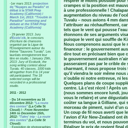
respirer le moins possible pour 
-1er mars 2013:
projection
crampes si la position est mauvais
de "Nuages au Paradis" et
à une professionnelle ! Chalapan
débat à la STAR Prep
Academy (Californie) /
augmentation du niveau de l’océ
March 1st, 2013: "Trouble in
Tuvalu – nous avions 4 mm dans no
Paradise" screening and
debate at the STAR Prep
l’attribuer au réchauffement, ca
Academy (California)
tels que le vent qui pousse l’ea
étonnons de ses arguments visan
- 29 janvier 2013: Jury
d'
Ecolo'zik
, le concours
puisque le vent qui souffle de Ki
d'écriture de chansons
Nous comprenons aussi que le m
organisé par la Ligue de
l'Enseignement autour du
financeur : le gouvernement aust
thème "Sauvons Tuvalu". Les
dire tout en précisant bien que c
lauréats enregistreront leur
le gouvernement australien n’aim
titre en studio. /
January 29th,
2013: Jury of Ecolozik, the
passeraient pas par le crible d
song writing contest about
charmant, il nous propose trois
Tuvalu. 40 classes, 1000 kids
all together from 8 to 14 year
qu’il viendra le soir même nous 
old participated. The 18
n’oublie ni notre entrevue, ni les 
selected songs will be
recorded in a professional
Quelques plans de coupe supplé
studio.
centre. Là c’est récré ! Après u
(nous sommes encore lundi, jour 
2011 - 2012
vous le refaire) et une dégustati
- Du 14 novembre au 16
coûter sa langue à Gilliane, qui
décembre 2012:
"La route
des contes"
(La Celle St
morceau de piment, suivi d’un c
Cloud) /
- From November
Un coup de fil nous averti que 
14th to December 15th,
l’avion d’Air New-Zealand ont ét
2012:
"Tales' trip - La route
des contes"
(La Celle St
terminus du vol, et nous pouvon
Cloud)
:
Réaliser le prix de revient fina
- Exposition de photographies