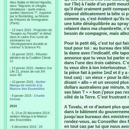
Alice Baillat et Michel Hignette,
sur l’île) à l’aide d’un petit mou
dans "Migrants et réfugiés
qu’il était vraiment petit compa
climatiques : quels enjeux,
quelles réponses ?", organisé
déposé délicatement la bête si pr
par le Bondyblog, au Musée
comme ça, c’est évident qu’ils no
de l'Histoire de l'immigration
une lutte déséquilibrée au spray
(Paris)
relaient dans ma chambrette, c’e
- 13 mars 2015 : Projection de
besoin de compagnie, mais allez
"Nuages au Paradis" et débat
dans le cadre d'un cycle de
séminaires sur
Pour le petit déj, c’est toi qui 
"développement durable et
cinéma" à Science Po.
tout pour toi : au bureau des t
la dame avec l’indicatif, elle ta
- 15 janvier 2015 : Réunion
annonce que tu veux lui parler en
plénière de la Coalition Climat
21
dans l’une des trois cabines. C’
tu veux dire à ton interlocuteur.
- 13 janvier 2015 : Ateliers Our
Life 21, prises de vue 3/4
la pièce fait à peine 1m2 et il y 
avec 4D
tout cas) : un vieux « pour la 
disant « allo » et un second plu
- 10 janvier 2015 :
Atelier
Manga de rentrée à la
dollars australiens par minute, t
Maison des Ensembles
vas bien ? » « bon j’peux pas re
- 8 janvier 2015 :
Charlie
côté de la Terre. C’est frustrant m
forever
2014
A Tuvalu, et ce d’autant plus que
dans le bâtiment du gouverneme
- 6, 13 et 20 décembre 2014 :
jusqu’aux bureaux des ministres e
ateliers Manga à la Maison
des Ensembles
rendez-vous, au Conseiller des
en tout cas par lui que nous a
- 5 décembre 2014 : 24