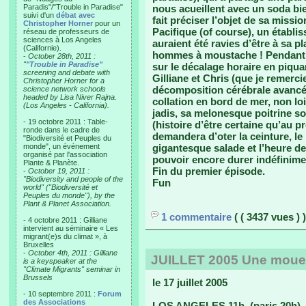
Paradis"/"Trouble in Paradise"
nous acueillent avec un soda bie
suivi d'un
débat avec
fait préciser l’objet de sa miss
Christopher Horner
pour un
Pacifique (of course), un établi
réseau de professeurs de
sciences à Los Angeles
auraient été ravies d’être à sa p
(Californie).
hommes à moustache ! Pendant que
-
October 28th, 2011 :
"
"Trouble in Paradise"
sur le décalage horaire en piqu
screening and debate with
Gilliane et Chris (que je remerci
Christopher Horner for a
décomposition cérébrale avancé 
science network schools
headed by Lisa Niver Rajna.
collation en bord de mer, non loi
(Los Angeles - California).
jadis, sa melonesque poitrine s
- 19 octobre 2011 : Table-
(histoire d’être certaine qu’au 
ronde dans le cadre de
demandera d’oter la ceinture, le 
"Biodiversité et Peuples du
monde", un événement
gigantesque salade et l’heure d
organisé par l'association
pouvoir encore durer indéfinime
Plante & Planète.
Fin du premier épisode.
-
October 19, 2011 :
"Biodiversity and people of the
Fun
world" ("Biodiversité et
Peuples du monde"), by the
Plant & Planet Association.
1 commentaire
( ( 3437 vues ) )
- 4 octobre 2011 : Gilliane
intervient au séminaire « Les
migrant(e)s du climat », à
Bruxelles
-
October 4th, 2011 : Gilliane
JUILLET 2005 Une mouett
is a keyspeaker at the
"Climate Migrants" seminar in
Brussels
le 17 juillet 2005
- 10 septembre 2011 :
Forum
des Associations
LOS ANGELES 11h, (paris 20h)