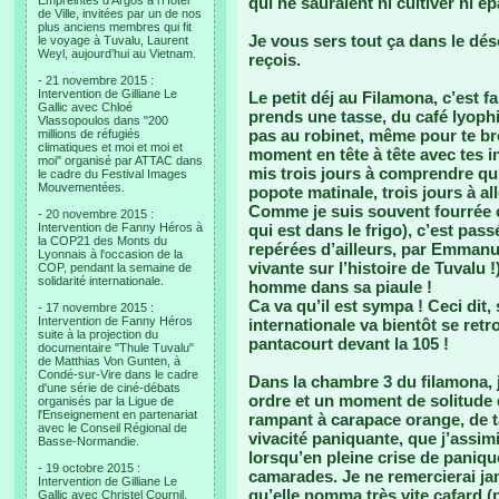
Empreintes d’Argos à l’Hotel
qui ne sauraient ni cultiver ni 
de Ville, invitées par un de nos
plus anciens membres qui fit
Je vous sers tout ça dans le dé
le voyage à Tuvalu, Laurent
Weyl, aujourd’hui au Vietnam.
reçois.
- 21 novembre 2015 :
Intervention de Gilliane Le
Le petit déj au Filamona, c’est f
Gallic avec Chloé
prends une tasse, du café lyophil
Vlassopoulos dans "200
pas au robinet, même pour te br
millions de réfugiés
climatiques et moi et moi et
moment en tête à tête avec tes int
moi" organisé par ATTAC dans
mis trois jours à comprendre qu
le cadre du Festival Images
Mouvementées.
popote matinale, trois jours à al
Comme je suis souvent fourrée c
- 20 novembre 2015 :
Intervention de Fanny Héros à
qui est dans le frigo), c’est pas
la COP21 des Monts du
repérées d’ailleurs, par Emmanue
Lyonnais à l'occasion de la
vivante sur l’histoire de Tuvalu !
COP, pendant la semaine de
solidarité internationale.
homme dans sa piaule !
Ca va qu’il est sympa ! Ceci dit,
- 17 novembre 2015 :
Intervention de Fanny Héros
internationale va bientôt se ret
suite à la projection du
pantacourt devant la 105 !
documentaire "Thule Tuvalu"
de Matthias Von Gunten, à
Condé-sur-Vire dans le cadre
Dans la chambre 3 du filamona, j’
d'une série de ciné-débats
ordre et un moment de solitude qu
organisés par la Ligue de
l'Enseignement en partenariat
rampant à carapace orange, de t
avec le Conseil Régional de
vivacité paniquante, que j’assim
Basse-Normandie.
lorsqu’en pleine crise de panique
- 19 octobre 2015 :
camarades. Je ne remercierai jam
Intervention de Gilliane Le
qu’elle nomma très vite cafard (
Gallic avec Christel Cournil,