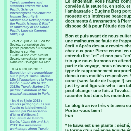
Le lendemain, vous l’aurez com
Tuvalu members and
conviés à la sauterie, en solo, e
supports attend the 12th
Pacific Science
l’ambassade ; Eugène Berg porte 
Intercongress "Science for
mouette et s’intéresse beaucoup a
Human Security &
Sustainable Development in
documents à transmettre à Pierr
the Pacific Islands & Rim"
dispose déjà pour l’étude des é
at University of the South
Pacific Laucala Campus,
Suva, Fiji
Bon et puis avant de nous cuiter 
une malheureuse faute de frappe 
- 24 et 25 juin 2013 : Sea for
Society, consultation des
écrit « Après des aux revoirs ch
parties prenantes à Nausicaa-
chez eux pour Pierre en moi en ca
Boulogne sur Mer
/
June 24 and 25th: Sea for
entendu lire “et” et non pas “en”
Society consultation forum at
trio que nous formons en attendan
Nausicaa-Boulogne sur Mer.
partie du voyage, nous n’avons p
- du 4 au 30 juin 2013 :
type de rapprochement corporel 
Exposition photographique
donc à nos moitiés respectives !
sur le projet Tuvalu Marine
Life à l'aquarium de la Porte
cœur (sans faute de frappe !) s
Dorée. /
June 4th to 30t,
just try and figurate who i am ta
2013h: Tuvalu Marine Life
peut changer une fois à Tuvalu
picture exhibition at the
tropical aquarium in Paris.
raconter tout dans les moindres
- les 6 et 8 juin 2013 :
ateliers pédagogiques sur
Le blog 5 arrive très vite avec so
Tuvalu et la biodiversité
Portez-vous bien !
marine par l'association
d'Ici et d'Ailleurs à
Fun
l'aquarium de la Porte
Dorée. /
June 6th and 8th,
* le kawa est une plante : séch
2013: Kid awareness
workshops about Tuvalu
la forme d’un mélange liquide ép