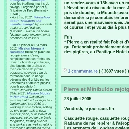
changement climatique"
un rendez-vous à 13h avec un m
pour les étudiants marins du
Nivaga II organisé par et à
l’élevation du niveau de la mer. J
l'initiative de Kaio (Funafuti -
pris de douche, la Mouette avec 
Tuvalu).
demander si je comptais en pre
-
April 4th, 2012 :
Workshop
about "seafarers and
serait pas une mauvaise idée. Je
climate change"
by Kaio with
of course ! et je vous dis à plus 
seafarers and trainees
(Funafuti – Tuvalu, on board
Nivaga) about environmental
Fun
practices on vessels.
* Pierre a en réalité fait l’objet
- Du 17 janvier au 24 mars
qui l’attendait probablement dan
2012:
Mission biogaz à
des piqûres, au Pacifique Hotel 
Nanumea
(mise en place de
récupérateurs d'eau,
remplacement des réchauds,
construction des porcheries,
distributions de graines et
mise en place de jardins
1 commentaire
( ( 3607 vues ) )
potagers, nouveau train de
formation pour un usage
pérenne des 4 unités par les
volontaires et ateliers publics
pour la population)
Pierre et Minibuldo rejoi
-
From January 13th to March
24th, 2012 :
Mission biogas
in Nanumea
Objectives :
28 juillet 2005
insuring that the four digesters
implemented late 2010 are
working to satisfaction, setting
Vendredi, le jour sans fin
up one water tank at each
owners' place, build individual
piggeries, setting up the basis
Casquette rouge, casquette rouge
for garden, training owners
Radanne de me repérer à l’aérop
and workers as well as raising
Les attentats de Londres avaien
awareness among the Island