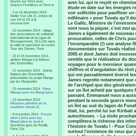
heures sur Terre avec
avec lui, qui te reçoit en chemis
Science Frontières et Terre.tv
étude en date sur les énergies r
voir sollicitée pour pauffiner un
- 2 et 16 décembre 2014 :
Atelier Our Life 21, prises de
millénaire » pour Tuvalu qu’il do
vue 1/4 et 2/4 à la
Le Gallic, Ministre de l’environ
ressourcerie
vont nous la piquer, c’est moi qu
- 22 novembre 2014 : village
James a également de nouveau ci
des associations de solidarité
internationale de la Ligue de
procuration, celles de Chris pou
l'Enseignement, 18 à 22h dans
l’incomparable (!) une analyse fi
la salle de spectacle du centre
documentaire sur Tuvalu réalisé
Tour des Dames, Paris
2005 et dont James doit incesse
- 22 et 24 novembre 2014 :
semble que le réalisateur du do
ateliers Manga à la Maison
des Ensembles
voyages pour le monsieur quand 
chiffres et d’angulation du récit
- 21 novembre 2014 : Soirée
qui ont passablement énervé les 
Maison des Ensembles,
présentation du projet Manga
James regrette notamment que c
par les Mang'ados
de l’archipel que des génératio
- 15 novembre 2014 :
Paris
sur un îlot acheté par quelques 
Manga avec les Mang'ados
passant, Emmanuel nous a aussi 
- 13 novembre 2014 :
pendant la seconde guerre mondi
Réunion plénière de la
un îlot au sud du lagon de Funaf
coalition climat 21
était, lui, perché lui sur Kiribat
- 8 novembre 2014 :
Forum
autochtones. – La visite prochai
Alter Libris avec les
complètera la richesse des info
Mang'ados et José
à
l'ancienne gare de Reuilly,
l’histoire de Tuvalu ! - Pour C
Paris 12e
surtout l’existence de ceux qui 