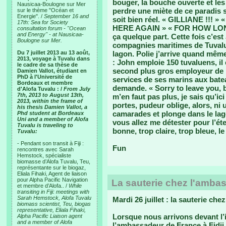
bouger, la bouche ouverte et les
Nausicaa-Boulogne sur Mer
perdre une miète de ce paradis s
sur le thème "Océan et
Energie". /
September 16 and
soit bien réel. « GILLIANE !!!
17th: Sea for Society
HERE AGAIN » « FOR HOW LONG 
consultation forum - "Ocean
and Energy" - at Nausicaa-
ça quelque part. Cette fois c’es
Boulogne sur Mer.
compagnies maritimes de Tuvalu
Du 7 juillet 2013 au 13 août,
lagon. Polie j’arrive quand mêm
2013, voyage à Tuvalu dans
: John emploie 150 tuvaluens, il
le cadre de sa thèse de
second plus gros employeur de l’
Damien Vallot, étudiant en
PhD à l'Université de
services de ses marins aux batea
Bordeaux et membre
demande. « Sorry to leave you, 
d'Alofa Tuvalu : /
From July
7th, 2013 to August 13th,
m’en faut pas plus, je sais qu’ici
2013, within the frame of
portes, pudeur oblige, alors, ni
his thesis Damien Vallot, a
camarades et plonge dans le lago
Phd student at Bordeaux
Uni and a member of Alofa
vous allez me détester pour l’éter
Tuvalu is traveling to
bonne, trop claire, trop bleue, le
Tuvalu:
- Pendant son transit à Fiji :
Fun
rencontres avec Sarah
Hemstock, spécialiste
biomasse d’Alofa Tuvalu, Teu,
représentante sur le biogaz,
Eliala Fihaki, Agent de liaison
pour Alpha Pacific Navigation
La sauterie chez l'amba
et membre d’Alofa.. /
While
transiting in Fiji: meetings with
Sarah Hemstock, Alofa Tuvalu
Mardi 26 juillet : la sauterie ch
biomass scientist, Teu, biogas
representative, Eliala Fihaki,
Lorsque nous arrivons devant l
Alpha Pacific Liaison agent
and a member of Alofa
l’ambassadeur de France à Fidj