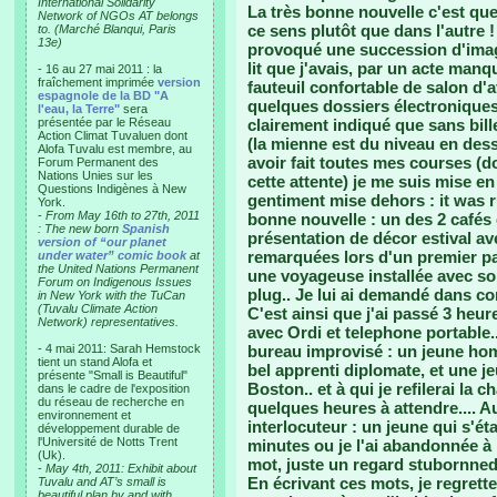
International Solidarity
La très bonne nouvelle c'est que
Network of NGOs AT belongs
ce sens plutôt que dans l'autre !
to. (Marché Blanqui, Paris
13e)
provoqué une succession d'image
lit que j'avais, par un acte manqu
- 16 au 27 mai 2011 : la
fraîchement imprimée
version
fauteuil confortable de salon d'
espagnole de la BD "A
quelques dossiers électroniques
l'eau, la Terre"
sera
présentée par le Réseau
clairement indiqué que sans bill
Action Climat Tuvaluen dont
(la mienne est du niveau en dess
Alofa Tuvalu est membre, au
avoir fait toutes mes courses (
Forum Permanent des
Nations Unies sur les
cette attente) je me suis mise e
Questions Indigènes à New
gentiment mise dehors : it was ru
York.
-
From May 16th to 27th, 2011
bonne nouvelle : un des 2 cafés 
: The new born
Spanish
présentation de décor estival av
version of “our planet
remarquées lors d'un premier pa
under water” comic book
at
the United Nations Permanent
une voyageuse installée avec so
Forum on Indigenous Issues
plug.. Je lui ai demandé dans co
in New York with the TuCan
(Tuvalu Climate Action
C'est ainsi que j'ai passé 3 heu
Network) representatives.
avec Ordi et telephone portable..
- 4 mai 2011: Sarah Hemstock
bureau improvisé : un jeune ho
tient un stand Alofa et
bel apprenti diplomate, et une jeu
présente "Small is Beautiful"
Boston.. et à qui je refilerai la 
dans le cadre de l'exposition
du réseau de recherche en
quelques heures à attendre.... A
environnement et
interlocuteur : un jeune qui s'ét
développement durable de
l'Université de Notts Trent
minutes ou je l'ai abandonnée à 
(Uk).
mot, juste un regard stubornned.
-
May 4th, 2011: Exhibit about
En écrivant ces mots, je regrett
Tuvalu and AT’s small is
beautiful plan by and with