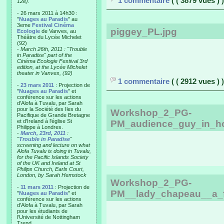
1 commentaire
( ( 3879 vues ) )
12e).
- 26 mars 2011 à 14h30 :
"
Nuages au Paradis
" au
3eme
Festival Cinéma
piggey_PL.jpg
Ecologie
de Vanves, au
Théâtre du Lycée Michelet
(92)
-
March 26th, 2011 : "Trouble
in Paradise" part of the
Cinéma Ecologie Festival 3rd
edition, at the Lycée Michelet
theater in Vanves, (92)
1 commentaire
( ( 2912 vues ) )
-
23 mars 2011
: Projection de
"
Nuages au Paradis
" et
conférence sur les actions
d'Alofa à Tuvalu, par Sarah
pour la Société des Iles du
Workshop_2_PG-
Pacifique de Grande Bretagne
et d'Ireland à l'église St
PM_audience_guy_in_h
Philippe à Londres.
-
March, 23rd, 2011
:
"
Trouble in Paradise
"
screening and lecture on what
Alofa Tuvalu is doing in Tuvalu,
for the Pacific Islands Society
of the UK and Ireland at St
Philips Church, Earls Court,
London, by Sarah Hemstock
Workshop_2_PG-
-
11 mars 2011
: Projection de
PM__lady_chapeau__a_f
"
Nuages au Paradis
" et
conférence sur les actions
d'Alofa à Tuvalu, par Sarah
pour les étudiants de
l'Université de Nottingham
Trend