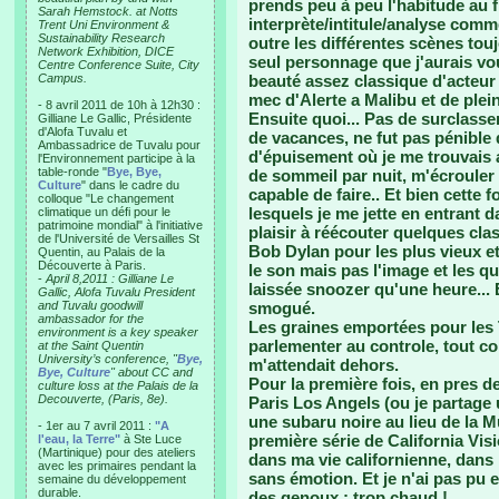
prends peu à peu l'habitude au f
Sarah Hemstock. at Notts
interprète/intitule/analyse comm
Trent Uni Environment &
Sustainability Research
outre les différentes scènes tou
Network Exhibition, DICE
seul personnage que j'aurais vou
Centre Conference Suite, City
Campus.
beauté assez classique d'acteur 
mec d'Alerte a Malibu et de plein 
- 8 avril 2011 de 10h à 12h30 :
Ensuite quoi... Pas de surclas
Gilliane Le Gallic, Présidente
d'Alofa Tuvalu et
de vacances, ne fut pas pénible d
Ambassadrice de Tuvalu pour
d'épuisement où je me trouvais 
l'Environnement participe à la
table-ronde "
Bye, Bye,
de sommeil par nuit, m'écrouler e
Culture
" dans le cadre du
capable de faire.. Et bien cette 
colloque "Le changement
lesquels je me jette en entrant d
climatique un défi pour le
patrimoine mondial" à l'initiative
plaisir à réécouter quelques cl
de l'Université de Versailles St
Bob Dylan pour les plus vieux et
Quentin, au Palais de la
Découverte à Paris.
le son mais pas l'image et les q
-
April 8,2011 : Gilliane Le
laissée snoozer qu'une heure...
Gallic, Alofa Tuvalu President
and Tuvalu goodwill
smogué.
ambassador for the
Les graines emportées pour les 
environment is a key speaker
parlementer au controle, tout 
at the Saint Quentin
University’s conference, "
Bye,
m'attendait dehors.
Bye, Culture
" about CC and
Pour la première fois, en pres d
culture loss at the Palais de la
Decouverte, (Paris, 8e).
Paris Los Angels (ou je partage
une subaru noire au lieu de la M
- 1er au 7 avril 2011 :
"A
première série de California Visi
l'eau, la Terre"
à Ste Luce
(Martinique) pour des ateliers
dans ma vie californienne, dans 
avec les primaires pendant la
sans émotion. Et je n'ai pas pu e
semaine du développement
durable.
des genoux : trop chaud !