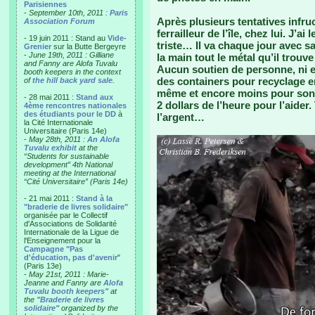
Parisiennes
-
September 10th, 2011 :
Paris
Après plusieurs tentatives infr
Association Forum
ferrailleur de l’île, chez lui. J’a
- 19 juin 2011 : Stand au
Vide-
triste… Il va chaque jour avec sa
Grenier
sur la Butte Bergeyre
-
June 19th, 2011 : Gilliane
la main tout le métal qu’il trouv
and Fanny are Alofa Tuvalu
Aucun soutien de personne, ni en
booth keepers in the context
des containers pour recyclage en
of
the hill back yard sale
.
même et encore moins pour son t
- 28 mai 2011 :
Stand aux
2 dollars de l’heure pour l’aider
4ème rencontres nationales
des étudiants pour le DD
à
l’argent…
la Cité Internationale
Universitaire (Paris 14e)
-
May 28th, 2011 :
An Alofa
Tuvalu exhibit
at the
“Students for sustainable
development” 4th National
meeting at the International
“Cité Universitaire” (Paris 14e)
- 21 mai 2011 :
Stand à la
"braderie de livres solidaire"
organisée par le Collectif
d'Associations de Solidarité
Internationale de la Ligue de
l'Enseignement pour la
Campagne "Pas
d'éducation, pas d'avenir
"
(Paris 13e)
-
May 21st, 2011 : Marie-
Jeanne and Fanny are
Alofa
Tuvalu booth keepers"
at
the
"Braderie de livres
solidaire"
organized by the