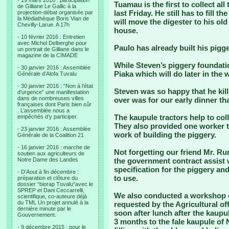
- 19 mars 2016 : participation
Tuamau is the first to collect al
de Gilliane Le Gallic à la
last Friday. He still has to fill 
projection-débat organisée par
la Médiathèque Boris Vian de
will move the digester to his ol
Chevilly-Larue. A 17h
house.
- 10 février 2016 : Entretien
avec Michel Delberghe pour
Paulo has already built his pigg
un portrait de Gilliane dans le
magazine de la CIMADE
While Steven’s piggery foundati
- 30 janvier 2016 : Assemblée
Piaka which will do later in the 
Générale d’Alofa Tuvalu
- 30 janvier 2016 : “Non à l’état
Steven was so happy that he kille
d’urgence” une manifestation
dans de nombreuses villes
over was for our early dinner tha
françaises dont Paris bien sûr
. L’assemblée nous a
The kaupule tractors help to col
empêchés d’y participer.
They also provided one worker t
- 23 janvier 2016 : Assemblée
work of building the piggery.
Générale de la Coalition 21
- 16 janvier 2016 : marche de
Not forgetting our friend Mr. R
soutien aux agriculteurs de
Notre Dame des Landes
the government contract assist 
specification for the piggery a
- D’Aout à fin décembre :
to use.
préparation et clôture du
dossier “biorap Tuvalu“avec le
SPREP et Dani Ceccarrelli,
We also conducted a workshop
scientifique, co-auteure déjà
du TML Un projet annulé à la
requested by the Agricultural o
dernière minute par le
soon after lunch after the kaupu
Gouvernement.
3 months to the fale kaupule o
- 9 décembre 2015 : pour le