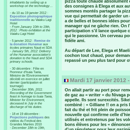
pizza toute chaude absolument di
inhabitants by setting up a
des consignes à Elega et aux aut
workshop on the technology…
sommes montés partager la pizza 
- du 10 au 19 janvier 2012 :
vue qui permettait de garder un œ
Exposition photographique
traditionnelle
au Vaiaku Lagi
a de belles et bonnes idées pou
Hotel
manager qui ne gâche rien. On l’
-
From January 10th to 19th,
participation s’il lance quelque
2012 : Photo exhibition at the
Vaiaku Lagi Hotel
qui le passionne. Un cerveau pou
fidèle ami.
- 5 janvier 2012 :
Remise de
la donation Hunamar
aux
écoles primaires Nauti et SDA
Au départ de Lee, Elega et Mael
-
January 5th, 2012: Delivery
of the Hunamar association's
cochon tout chaud, pour demander
donation to the Nauti and SDA
repassé un peu plus tard pour offr
primary schools.
- 30 décembre : Fête en
l'honneur d'Isaia Taeia,
Ministre de l'Environnement
décédé en exercice en juillet
Mardi 17 janvier 2012 
dernier (participation et
tournage)
On allait partir au port pour rem
-
December 30th, 2011:
Recording of the Government
de gaz au « writer » du Nivaga 
feast in homage to Isaia Taeia,
appelle. Ils sont surexcités. Sik
Minister for Environment,
deceased in July in the
combiné : « Gilliane !! on a pris 
discharge of his duties.
fait du thé et frit plein de poiss
- 18 et 19 décembre :
nouvelle qui confirme celle d’hie
Projections publiques
des
utilisés et entretenus par les v
vidéos du Festival des
bons élèves pour les « dénoncer
Grandes Marées 2010
-
December 18th to 19th,
d’un régulateur pour leur gaziniè