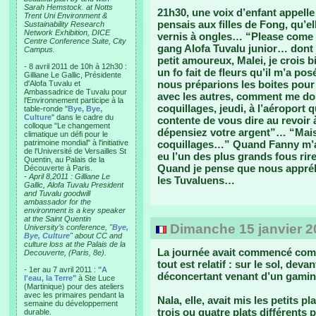
Sarah Hemstock. at Notts
21h30, une voix d’enfant appell
Trent Uni Environment &
pensais aux filles de Fong, qu’e
Sustainability Research
Network Exhibition, DICE
vernis à ongles… “Please come 
Centre Conference Suite, City
gang Alofa Tuvalu junior… dont j
Campus.
petit amoureux, Malei, je crois bi
- 8 avril 2011 de 10h à 12h30 :
un fo fait de fleurs qu’il m’a po
Gilliane Le Gallic, Présidente
nous préparions les boites pour v
d'Alofa Tuvalu et
Ambassadrice de Tuvalu pour
avec les autres, comment me donn
l'Environnement participe à la
coquillages, jeudi, à l’aéroport
table-ronde "
Bye, Bye,
Culture
" dans le cadre du
contente de vous dire au revoir 
colloque "Le changement
dépensiez votre argent”… “Mais 
climatique un défi pour le
patrimoine mondial" à l'initiative
coquillages…” Quand Fanny m’a v
de l'Université de Versailles St
eu l’un des plus grands fous rir
Quentin, au Palais de la
Quand je pense que nous appréh
Découverte à Paris.
-
April 8,2011 : Gilliane Le
les Tuvaluens…
Gallic, Alofa Tuvalu President
and Tuvalu goodwill
ambassador for the
environment is a key speaker
at the Saint Quentin
Dimanche 15 janvier 20
University’s conference, "
Bye,
Bye, Culture
" about CC and
culture loss at the Palais de la
La journée avait commencé comm
Decouverte, (Paris, 8e).
tout est relatif : sur le sol, deva
- 1er au 7 avril 2011 :
"A
déconcertant venant d’un gamin 
l'eau, la Terre"
à Ste Luce
(Martinique) pour des ateliers
avec les primaires pendant la
Nala, elle, avait mis les petits 
semaine du développement
trois ou quatre plats différent
durable.