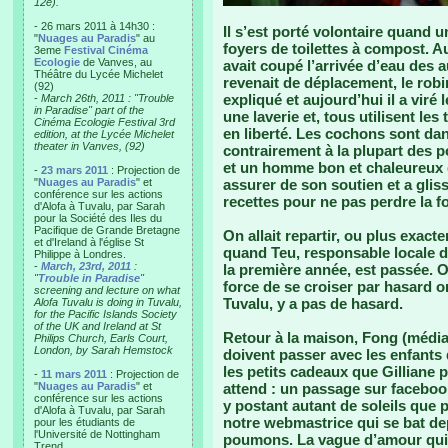
12e).
- 26 mars 2011 à 14h30 :
Il s’est porté volontaire quand
"
Nuages au Paradis
" au
foyers de toilettes à compost. Au 
3eme
Festival Cinéma
Ecologie
de Vanves, au
avait coupé l’arrivée d’eau des au
Théâtre du Lycée Michelet
revenait de déplacement, le robin
(92)
expliqué et aujourd’hui il a viré l
-
March 26th, 2011 : "Trouble
in Paradise" part of the
une laverie et, tous utilisent le
Cinéma Ecologie Festival 3rd
en liberté. Les cochons sont dan
edition, at the Lycée Michelet
theater in Vanves, (92)
contrairement à la plupart des po
et un homme bon et chaleureux q
-
23 mars 2011
: Projection de
"
Nuages au Paradis
" et
assurer de son soutien et a glis
conférence sur les actions
recettes pour ne pas perdre la f
d'Alofa à Tuvalu, par Sarah
pour la Société des Iles du
Pacifique de Grande Bretagne
On allait repartir, ou plus exact
et d'Ireland à l'église St
quand Teu, responsable locale d
Philippe à Londres.
-
March, 23rd, 2011
:
la première année, est passée. 
"
Trouble in Paradise
"
force de se croiser par hasard o
screening and lecture on what
Tuvalu, y a pas de hasard.
Alofa Tuvalu is doing in Tuvalu,
for the Pacific Islands Society
of the UK and Ireland at St
Retour à la maison, Fong (médias
Philips Church, Earls Court,
London, by Sarah Hemstock
doivent passer avec les enfants
les petits cadeaux que Gilliane 
-
11 mars 2011
: Projection de
"
Nuages au Paradis
" et
attend : un passage sur faceboo
conférence sur les actions
y postant autant de soleils que 
d'Alofa à Tuvalu, par Sarah
notre webmastrice qui se bat de
pour les étudiants de
l'Université de Nottingham
poumons. La vague d’amour qui 
Trend