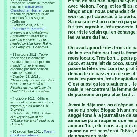
En fin de matinée, déjeuner-piqu
Paradis"/"Trouble in Paradise"
avec Melton, Fong, et les filles,
suivi d'un
débat avec
Christopher Horner
pour un
bingo et qui nous demandait de 
réseau de professeurs de
worries, je frapperais à ta porte
sciences à Los Angeles
Sa maison est un cube en parpai
(Californie).
-
October 28th, 2011 :
fut très agréable, très modeste. E
"
"Trouble in Paradise"
nourrit le voisin qui en échange l
screening and debate with
Christopher Horner for a
les valeurs du lieu.
science network schools
headed by Lisa Niver Rajna.
On avait apporté des trucs de pa
(Los Angeles - California).
de la pizza faite par Lagi la fem
- 19 octobre 2011 : Table-
mets locaux. Très bon… petits po
ronde dans le cadre de
"Biodiversité et Peuples du
coco, et autre lait de coco, sucr
monde", un événement
passé la tête chez Luni (ex prof 
organisé par l'association
Plante & Planète.
demandé de passer un de ces 4. E
-
October 19, 2011 :
mais les parents, très hospitali
"Biodiversity and people of the
C’est aussi ça les tuvaluens… le
world" ("Biodiversité et
Peuples du monde"), by the
mais je rencontrerai la femme d
Plant & Planet Association.
de poissons un peu plus tard…
- 4 octobre 2011 : Gilliane
intervient au séminaire « Les
Avant le déjeuner, on a déposé
migrant(e)s du climat », à
suite du projet Biogaz à Nanume
Bruxelles
-
October 4th, 2011 : Gilliane
suggérions à la journaliste de se
is a keyspeaker at the
annonce pour rappeler que les ph
"Climate Migrants" seminar in
Brussels
aujourd’hui, elle nous a appris q
quand on est passées à l’hôtel, 
- 10 septembre 2011 :
Forum
des Associations
de photos en main.