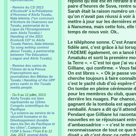
representative.
répond qu’elle est en retraite d
paire d’heures de Suva, rentre s
- Remise du CD 2013
Sarah était la raison numéro un 
d'Ecolozik* à la Présidente
d'Honneur d'Alofa Tuvalu,
qu’on n’avait pas réussi à voir à 
Nala Ielemia. (*un concours
mettre à jour sur les dernières e
d'écriture de chansons sur
Tuvalu, partenariat de la
à Nanumea, mais cette fois, elle
Ligue de l'Enseignement
temps de nous voir. Ok..
avec Alofa Tuvalu) /
Handing of the 2013
Ecolozik CD* to Alofa
Le téléphone sonne. C’est Anare
Tuvalu Patron, Nala Ielemia
fidèle ami, c’est grâce à lui lors
*(a song writing contest
about Tuvalu, a partnership
l’ADEME également, on a lancé l
between The Education
Amatuku et sorti la première mou
League and Alofa Tuvalu).
la Terre ». « C’est toi que j’ai vu
- Remise des cartes de
Gilliane, qui confirme. « Vous fa
l'Union de la la Presse
On est libres ». « Ok je passe vo
Francophone aux
journalistes des Médias de
cherche toujours à faire connaîtr
Tuvalu /
Handing of the UPF
c’est le yacht club d’où espère-t
press cards to the Tuvalu
media people.
On tombe en pleine cérémonie d’
pour les membres du club, quant 
- Du 8 au 12 juillet, 2013:
derrière les nuages. Par chance, i
Alofa Tuvalu est bien
représentée au 12ème
gagnant de la tombola est appelé
Congrès scientifique du
remballé. Anare a dit qu’il atten
Pacifique
"La science au service de la
Pendant que Gilliane lui raconta
sécurité humaine et du
nouvelles en se réjouissant entr
Développement durable
dans les îles du Pacifique et
d’ambassadrice – « c’est le moin
les côtes", Campus de
reconnaissance de tout ce que tu
l'USP à Suva
/
From 8 to 12
disait « ah c’est donc ça cette p
July, 2013:
several Alofa