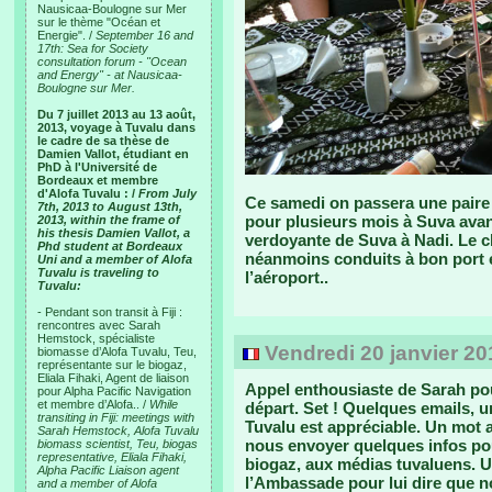
Nausicaa-Boulogne sur Mer
sur le thème "Océan et
Energie". /
September 16 and
17th: Sea for Society
consultation forum - "Ocean
and Energy" - at Nausicaa-
Boulogne sur Mer.
Du 7 juillet 2013 au 13 août,
2013, voyage à Tuvalu dans
le cadre de sa thèse de
Damien Vallot, étudiant en
PhD à l'Université de
Bordeaux et membre
d'Alofa Tuvalu : /
From July
Ce samedi on passera une paire 
7th, 2013 to August 13th,
pour plusieurs mois à Suva avant
2013, within the frame of
his thesis Damien Vallot, a
verdoyante de Suva à Nadi. Le c
Phd student at Bordeaux
néanmoins conduits à bon port 
Uni and a member of Alofa
Tuvalu is traveling to
l’aéroport..
Tuvalu:
- Pendant son transit à Fiji :
rencontres avec Sarah
Hemstock, spécialiste
Vendredi 20 janvier 20
biomasse d’Alofa Tuvalu, Teu,
représentante sur le biogaz,
Eliala Fihaki, Agent de liaison
Appel enthousiaste de Sarah po
pour Alpha Pacific Navigation
et membre d’Alofa.. /
While
départ. Set ! Quelques emails, u
transiting in Fiji: meetings with
Tuvalu est appréciable. Un mot
Sarah Hemstock, Alofa Tuvalu
nous envoyer quelques infos po
biomass scientist, Teu, biogas
representative, Eliala Fihaki,
biogaz, aux médias tuvaluens. Un
Alpha Pacific Liaison agent
l’Ambassade pour lui dire que n
and a member of Alofa