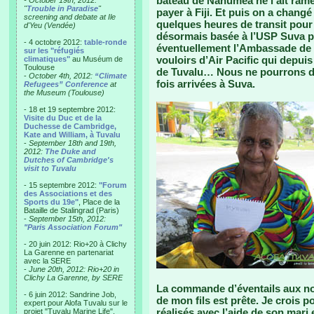
bateau de Nanumea ne l’ait ramené
- October 19th, 2012:
"
Trouble in Paradise
"
payer à Fiji. Et puis on a changé
screening and debate at Ile
quelques heures de transit pour
d'Yeu (Vendée)
désormais basée à l’USP Suva po
- 4 octobre 2012:
table-ronde
éventuellement l’Ambassade de 
sur les "réfugiés
vouloirs d’Air Pacific qui depuis
climatiques"
au Muséum de
Toulouse
de Tuvalu… Nous ne pourrons do
-
October 4th, 2012:
“Climate
fois arrivées à Suva.
Refugees” Conference
at
the Museum (Toulouse)
- 18 et 19 septembre 2012:
Visite du Duc et de la
Duchesse de Cambridge,
Kate and William, à Tuvalu
-
September 18th and 19th,
2012:
The Duke and
Dutches of Cambridge's
visit to Tuvalu
- 15 septembre 2012:
"Forum
des Associations et des
Sports du 19e"
, Place de la
Bataille de Stalingrad (Paris)
-
September 15th, 2012:
"Paris Association Forum"
- 20 juin 2012: Rio+20 à Clichy
La Garenne en partenariat
avec la SERE
-
June 20th, 2012: Rio+20 in
Clichy La Garenne, by SERE
La commande d’éventails aux noms
- 6 juin 2012: Sandrine Job,
de mon fils est prête. Je crois po
expert pour Alofa Tuvalu sur le
réalisés avec l’aide de son mari 
projet "Tuvalu Marine Life",