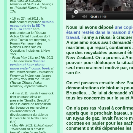
International Solidarity
Network of NGOs AT belongs
to. (Marché Blanqui, Paris
13e)
- 16 au 27 mai 2011 : la
fraîchement imprimée
version
espagnole de la BD "A
Nous lui avons déposé
une copie
l'eau, la Terre"
sera
étaient restés dans la maison d'A
présentée par le Réseau
Action Climat Tuvaluen dont
travail.
Fanny a réussi à craquer 
Alofa Tuvalu est membre, au
Ampelamo nous avait demandé de
Forum Permanent des
maritime, qui repart, containers
Nations Unies sur les
Questions Indigènes à New
que des recyclables puissent êtr
York.
New Zealand. On a promis à Ampe
-
From May 16th to 27th, 2011
: The new born
Spanish
pouvoir pour débloquer la situati
version of “our planet
seul mec vraiment motivé par, no
under water” comic book
at
the United Nations Permanent
son île.
Forum on Indigenous Issues
in New York with the TuCan
On est passées ensuite chez Pa
(Tuvalu Climate Action
Network) representatives.
démonstrations de biofuels pour l
Bruxelles… Je lui ai demandé s’il
- 4 mai 2011: Sarah Hemstock
tient un stand Alofa et
tous les concernés sur le suje
présente "Small is Beautiful"
dans le cadre de l'exposition
On n’a pas ras réussi à confirm
du réseau de recherche en
environnement et
appris que le prochain bateau, s
développement durable de
un tuyau de gaz, levait l’ancre 
l'Université de Notts Trent
(Uk).
cocottes en papier pour les sach
-
May 4th, 2011: Exhibit about
comment ont été dépensées les
Tuvalu and AT’s small is
beautiful plan by and with