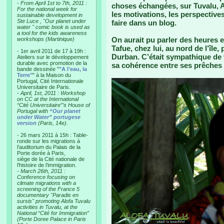
-
From April 1st to 7th, 2011 :
choses échangées, sur Tuvalu, Al
For the national week for
les motivations, les perspectives
sustainable development in
Ste Luce , "Our planet under
faire dans un blog.
water " comic book is used as
a tool for the kids awareness
On aurait pu parler des heures 
workshops (Martinique)
Tafue, chez lui, au nord de l’île
- 1er avril 2011 de 17 à 19h :
Durban. C’était sympathique de 
Ateliers sur le développement
durable avec promotion de la
sa cohérence entre ses prêches 
bande dessinée "
"A l'eau, la
Terre"
" à la Maison du
Portugal, Cité Internationale
Universitaire de Paris.
-
April, 1st, 2011 : Workshop
on CC at the International
“Cité Universitaire”’s House of
Portugal with
“Our planet
under Water” portugese
version
(Paris, 14e).
- 26 mars 2011 à 15h : Table-
ronde sur les migrations à
l’auditorium du Palais de la
Porte dorée à Paris,
siège de la Cité nationale de
l’histoire de l’immigration.
-
March 26th, 2011 :
Conference focusing on
climate migrations with a
screening of the France 5
documentary "Paradis en
sursis" promoting Alofa Tuvalu
activities in Tuvalu, at the
National “Cité for Immigration”
(Porte Doree Palace in Paris