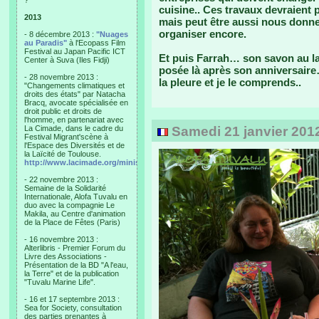
?"
cuisine.. Ces travaux devraient
2013
mais peut être aussi nous donner
organiser encore.
- 8 décembre 2013 :
"Nuages
au Paradis"
à l'Ecopass Film
Festival au Japan Pacific ICT
Et puis Farrah… son savon au l
Center à Suva (Iles Fidji)
posée là après son anniversaire…
- 28 novembre 2013 :
la pleure et je le comprends..
"Changements climatiques et
droits des états" par Natacha
Bracq, avocate spécialisée en
droit public et droits de
l'homme, en partenariat avec
La Cimade, dans le cadre du
Samedi 21 janvier 201
Festival Migrant'scène à
l'Espace des Diversités et de
la Laïcité de Toulouse.
http://www.lacimade.org/minisites/migrantscene
- 22 novembre 2013 :
Semaine de la Solidarité
Internationale, Alofa Tuvalu en
duo avec la compagnie Le
Makila, au Centre d'animation
de la Place de Fêtes (Paris)
- 16 novembre 2013 :
Alterlibris - Premier Forum du
Livre des Associations -
Présentation de la BD "A l'eau,
la Terre" et de la publication
"Tuvalu Marine Life".
- 16 et 17 septembre 2013 :
Sea for Society, consultation
des parties prenantes à