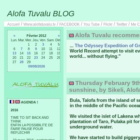
Alofa Tuvalu BLOG
/
/
/
/
/
/
Accueil
Www.alofatuvalu.tv
FACEBOOK
You Tube
Flickr
Twitter
Me C
Alofa Tuvalu recommen
«
Février 2012
»
Lun.
Mar.
Mer.
Jeu.
Ven.
Sam.
Dim.
1
2
3
4
5
...
The Odyssey Expedition of 
6
7
8
9
10
11
12
World Record attempt to visit ev
13
14
15
16
17
18
19
world... without flying."
20
21
22
23
24
25
26
27
28
29
09/08/2026
Thursday February 9th,
sunshine, by Sikeli, Alof
Bula, Talofa from the island of 
AGENDA !
in the middle of the Pacific ocea
2016
We visited the islet of Lakena 
TIME TO SIT BACK AND
plantation of Taro, Pulaka pit f
THINK
ENFIN LA POSSIBILITE DE
underground water.
FAIRE PAUSE POUR
REFLECHIR
We have started to build piggery