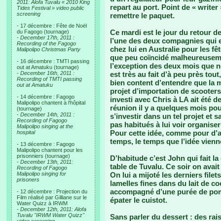
2011: Alofa Tuvalu « 2010 King
repart au port. Point de « write
Tides Festival » video public
screening
remettre le paquet.
- 17 décembre : Fête de Noël
Ce mardi est le jour du retour de
du Fagogo (tournage)
-
December 17th, 2011 :
l’une des deux compagnies qui em
Recording of the Fagogo
chez lui en Australie pour les f
Malipolipo Christmas Party
que peu coïncidé malheureusemen
- 16 décembre : TMTI passing
l’exception des deux mois que no
out at Amatuku (tournage)
-
December 16th, 2011 :
est très au fait d’à peu près tou
Recording of TMTI passing
bien content d’entendre que la mo
out at Amatuku
projet d’importation de scooters
- 14 décembre : Fagogo
investi avec Chris à LA ait été 
Malipolipo chantent à l'hôpital
réunion il y a quelques mois pou
(tournage)
-
December 14th, 2011 :
s’investir dans un tel projet et
Recording of Fagogo
pas habitués à lui voir organis
Malipolipo singing at the
Pour cette idée, comme pour d’aut
hospital
temps, le temps que l’idée vienn
- 13 décembre : Fagogo
Malipolipo chantent pour les
prisonniers (tournage)
D’habitude c’est John qui fait la 
-
December 13th, 2011:
table de Tuvalu. Ce soir on avait
Recording of Fagogo
Malipolipo singing for
On lui a mijoté les derniers file
prisoners
lamelles fines dans du lait de coc
accompagné d’une purée de pomm
- 12 décembre : Projection du
Film réalisé par Gilliane sur le
épater le cuistot.
Water Quizz à IRWM
-
December 12th, 2011: Alofa
Tuvalu "IRWM Water Quizz"
Sans parler du dessert : des rais