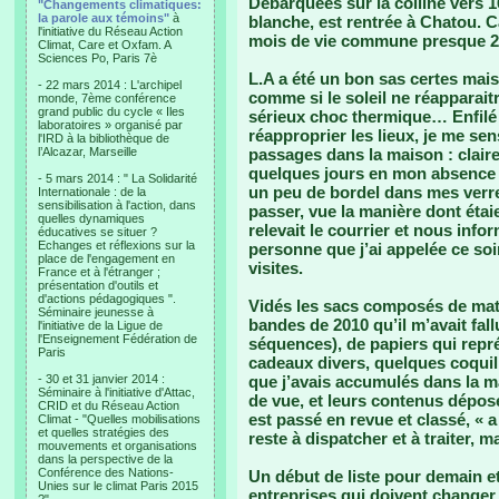
Débarquées sur la colline vers 
"Changements climatiques:
la parole aux témoins"
à
blanche, est rentrée à Chatou. C
l'initiative du Réseau Action
mois de vie commune presque 2
Climat, Care et Oxfam. A
Sciences Po, Paris 7è
L.A a été un bon sas certes mais 
- 22 mars 2014 : L'archipel
comme si le soleil ne réapparai
monde, 7ème conférence
grand public du cycle « Iles
sérieux choc thermique… Enfilé
laboratoires » organisé par
réapproprier les lieux, je me se
l'IRD à la bibliothèque de
l’Alcazar, Marseille
passages dans la maison : clairem
quelques jours en mon absence 
- 5 mars 2014 : " La Solidarité
un peu de bordel dans mes verr
Internationale : de la
sensibilisation à l'action, dans
passer, vue la manière dont étaie
quelles dynamiques
relevait le courrier et nous info
éducatives se situer ?
Echanges et réflexions sur la
personne que j’ai appelée ce soi
place de l'engagement en
visites.
France et à l'étranger ;
présentation d'outils et
d'actions pédagogiques ".
Vidés les sacs composés de mato
Séminaire jeunesse à
bandes de 2010 qu’il m’avait fal
l'initiative de la Ligue de
l'Enseignement Fédération de
séquences), de papiers qui repr
Paris
cadeaux divers, quelques coqui
- 30 et 31 janvier 2014 :
que j’avais accumulés dans la m
Séminaire à l'initiative d'Attac,
de vue, et leurs contenus déposé
CRID et du Réseau Action
est passé en revue et classé, « a
Climat - "Quelles mobilisations
et quelles stratégies des
reste à dispatcher et à traiter, 
mouvements et organisations
dans la perspective de la
Conférence des Nations-
Un début de liste pour demain e
Unies sur le climat Paris 2015
entreprises qui doivent changer 