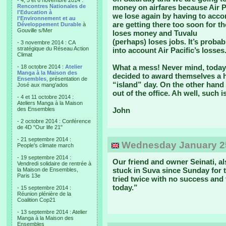
- 4, 5 et 6 novembre 2014 :
Rencontres Nationales de
money on airfares because Air Pa
l'Education à
we lose again by having to acco
l'Environnement et au
are getting there too soon for the
Développement Durable
à
Gouville s/Mer
loses money and Tuvalu
(perhaps) loses jobs. It’s probab
- 3 novembre 2014 : CA
stratégique du Réseau Action
into account Air Pacific’s losses
Climat
What a mess! Never mind, today 
- 18 octobre 2014 :
Atelier
Manga à la Maison des
decided to award themselves a ha
Ensembles
, présentation de
“island” day. On the other hand i
José aux mang'ados
out of the office. Ah well, such is 
- 4 et 11 octobre 2014 :
Ateliers Manga à la Maison
des Ensembles
John
- 2 octobre 2014 : Conférence
de 4D "Our life 21"
- 21 septembre 2014 :
Wednesday January 25
People's climate march
- 19 septembre 2014 :
Our friend and owner Seinati, al
Vendredi solidaire de rentrée à
stuck in Suva since Sunday for 
la Maison de Ensembles,
Paris 13e
tried twice with no success and 
today.”
- 15 septembre 2014 :
Réunion plénière de la
Coalition Cop21
- 13 septembre 2014 : Atelier
Manga à la Maison des
Ensembles