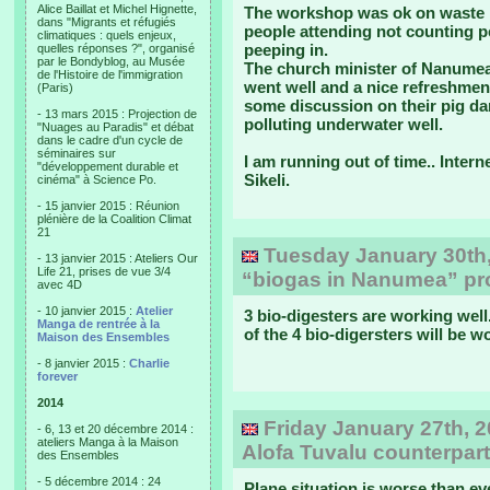
Alice Baillat et Michel Hignette,
The workshop was ok on waste 
dans "Migrants et réfugiés
people attending not counting p
climatiques : quels enjeux,
peeping in.
quelles réponses ?", organisé
par le Bondyblog, au Musée
The church minister of Nanumea
de l'Histoire de l'immigration
went well and a nice refreshme
(Paris)
some discussion on their pig da
- 13 mars 2015 : Projection de
polluting underwater well.
"Nuages au Paradis" et débat
dans le cadre d'un cycle de
séminaires sur
I am running out of time.. Intern
"développement durable et
Sikeli.
cinéma" à Science Po.
- 15 janvier 2015 : Réunion
plénière de la Coalition Climat
21
Tuesday January 30th, 
- 13 janvier 2015 : Ateliers Our
Life 21, prises de vue 3/4
“biogas in Nanumea” proj
avec 4D
- 10 janvier 2015 :
Atelier
3 bio-digesters are working well. 
Manga de rentrée à la
of the 4 bio-digersters will be w
Maison des Ensembles
- 8 janvier 2015 :
Charlie
forever
2014
Friday January 27th, 2
- 6, 13 et 20 décembre 2014 :
ateliers Manga à la Maison
Alofa Tuvalu counterpart
des Ensembles
- 5 décembre 2014 : 24
Plane situation is worse than ev