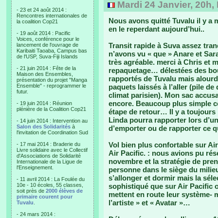
Mardi 24 Janvier, 20h,
- 23 et 24 août 2014 :
Rencontres internationales de
Nous avons quitté Tuvalu il y a m
la coalition Cop21
en le reperdant aujourd’hui..
- 19 août 2014 : Pacific
Voices, conférence pour le
Transit rapide à Suva assez tran
lancement de l'ouvrage de
Karibaiti Taoaba, Campus bas
n’avons vu « que » Anare et Sara
de l'USP, Suva-Fiji Islands
très agréable. merci à Chris et 
- 21 juin 2014 : Fête de la
repaquetage… délestées des bout
Maison des Ensembles,
rapportés de Tuvalu mais alourdi
présentation du projet "Manga
Ensemble" - reprogrammer le
paquets laissés à l’aller (pile de
futur.
climat parisien). Mon sac accusait
encore. Beaucoup plus simple ce
- 19 juin 2014 : Réunion
plénière de la Coalition Cop21
étape de retour… Il y a toujours
Linda pourra rapporter lors d’u
- 14 juin 2014 : Intervention au
Salon des Solidarités
à
d’emporter ou de rapporter ce q
l'invitation de Coordination Sud
Vol bien plus confortable sur Ai
- 17 mai 2014 : Braderie du
Livre solidaire avec le Collectif
Air Pacific. : nous avions pu rés
d'Associations de Solidarité
novembre et la stratégie de pren
Internationale de la Ligue de
l'Enseignement.
personne dans le siège du mili
s’allonger et dormir mais la séle
- 11 avril 2014 : La Foulée du
10e - 10 écoles, 55 classes,
sophistiqué que sur Air Pacific 
soit près de
2000 élèves de
mettent en route leur système- m
primaire courent pour
l’artiste » et « Avatar »…
Tuvalu
.
- 24 mars 2014 :