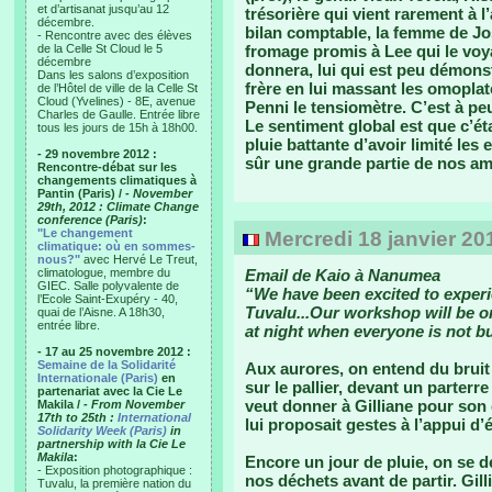
et d’artisanat jusqu’au 12
trésorière qui vient rarement à l
décembre.
bilan comptable, la femme de Josh
- Rencontre avec des élèves
de la Celle St Cloud le 5
fromage promis à Lee qui le voyai
décembre
donnera, lui qui est peu démons
Dans les salons d’exposition
frère en lui massant les omoplat
de l’Hôtel de ville de la Celle St
Cloud (Yvelines) - 8E, avenue
Penni le tensiomètre. C’est à p
Charles de Gaulle. Entrée libre
Le sentiment global est que c’ét
tous les jours de 15h à 18h00.
pluie battante d’avoir limité les
- 29 novembre 2012 :
sûr une grande partie de nos ami
Rencontre-débat sur les
changements climatiques à
Pantin (Paris) /
- November
29th, 2012 : Climate Change
conference (Paris)
:
"Le changement
Mercredi 18 janvier 20
climatique: où en sommes-
nous?"
avec Hervé Le Treut,
climatologue, membre du
Email de Kaio à Nanumea
GIEC. Salle polyvalente de
“We have been excited to experie
l’Ecole Saint-Exupéry - 40,
Tuvalu...Our workshop will be o
quai de l’Aisne. A 18h30,
entrée libre.
at night when everyone is not bu
- 17 au 25 novembre 2012 :
Semaine de la Solidarité
Aux aurores, on entend du bruit d
Internationale (Paris)
en
sur le pallier, devant un parterre 
partenariat avec la Cie Le
veut donner à Gilliane pour son d
Makila /
- From November
17th to 25th :
International
lui proposait gestes à l’appui 
Solidarity Week (Paris)
in
partnership with la Cie Le
Makila
:
Encore un jour de pluie, on se 
- Exposition photographique :
nos déchets avant de partir. Gilli
Tuvalu, la première nation du