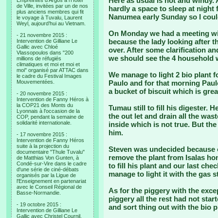
Here as usual is hot and windy. A
Empreintes d’Argos à l’Hotel
de Ville, invitées par un de nos
hardly a space to sleep at night
plus anciens membres qui fit
Nanumea early Sunday so I coul
le voyage à Tuvalu, Laurent
Weyl, aujourd’hui au Vietnam.
On Monday we had a meeting wit
- 21 novembre 2015 :
because the lady looking after t
Intervention de Gilliane Le
Gallic avec Chloé
over. After some clarification an
Vlassopoulos dans "200
we should see the 4 household w
millions de réfugiés
climatiques et moi et moi et
moi" organisé par ATTAC dans
We manage to light 2 bio plant fo
le cadre du Festival Images
Mouvementées.
Paulo and for that morning Paulo
a bucket of biscuit which is grea
- 20 novembre 2015 :
Intervention de Fanny Héros à
la COP21 des Monts du
Tumau still to fill his digester. 
Lyonnais à l'occasion de la
the out let and drain all the wa
COP, pendant la semaine de
solidarité internationale.
inside which is not true. But th
him.
- 17 novembre 2015 :
Intervention de Fanny Héros
suite à la projection du
Steven was undecided because o
documentaire "Thule Tuvalu"
remove the plant from Isalas ho
de Matthias Von Gunten, à
Condé-sur-Vire dans le cadre
to fill his plant and our last c
d'une série de ciné-débats
manage to light it with the gas s
organisés par la Ligue de
l'Enseignement en partenariat
avec le Conseil Régional de
As for the piggery with the exc
Basse-Normandie.
piggery all the rest had not start
- 19 octobre 2015 :
and sort thing out with the bio 
Intervention de Gilliane Le
Gallic avec Christel Cournil,