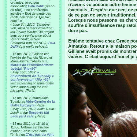
organise, avec son
n’avons vu aucune autre femme d
association
Pala Dalik
(l’écho
éventails. J’espère que ceci ne 
du récif), une conférence
intitulée « Etat de santé des
de ce pan de savoir traditionnel.
récifs calédoniens: Qui fait
Lorsque nous passons les cherche
quoi ? »
-
June 6th, 2012: Sandrine
souffre d’insuffisance respiratoi
Job, AlofaTuvalu’s expert on
dure pas.
the Tuvalu Marine Life project,
sets up a conference about
Reefs’ health in New
Enième tentative chez Grace pour
Caledonia with her NGO:
Pala
Amatuku. Retour à la maison po
Dalik
(the reef’s echoes).
Gilliane avait promis de montre
- 15 mai 2012: Gilliane est
vidéos. C’était aujourd’hui et je
l'invitée de Patricia Ricard et
Marie-Pierre Cabello aux
Mardis de l'Environnement
spécial "Rio+20"
-
May 15th, 2012:
«
Environment on Tuesday »
conference on “Rio +20”
with screening of some of the
video shot during the last
missions. (Paris)
- 13 mai 2012: stand Alofa
Tuvalu au
Vide-Grenier de la
Butte Bergeyre
(Paris)
-
May 13th, 2012: Alofa Tuvalu
booth at the
Bergeyre hill
back yard sale
. (Paris)
- 13 mai 2012 de 11h10 à
11h30: Gilliane est l'invitée
d'Anne Cécile Bras dans
l'émission
C'est pas du Vent