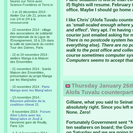
heures sur Terre avec
if) flights will resume. February
Science Frontières et Terre.tv
office. Maybe I should go home 
- 2 et 16 décembre 2014 :
Atelier Our Life 21, prises de
vue 1/4 et 2/4 à la
I like Chris’ (Alofa Tuvalu count
ressourcerie
as ‘
small-scaled enough where yo
and effect
’. Very apt. I’m havin
- 22 novembre 2014 : village
des associations de solidarité
courier just emailed asking for m
internationale de la Ligue de
There is no postcode system here
l'Enseignement, 18 à 22h dans
la salle de spectacle du centre
everything else). There are no pos
Tour des Dames, Paris
walk to the post office and coll
course sometimes computer syst
- 22 et 24 novembre 2014 :
ateliers Manga à la Maison
Computers seems to accept tha
des Ensembles
- 21 novembre 2014 : Soirée
Maison des Ensembles,
présentation du projet Manga
par les Mang'ados
Thursday January 26th,
- 15 novembre 2014 :
Paris
Manga avec les Mang'ados
Alofa Tuvalu counterpart
- 13 novembre 2014 :
Réunion plénière de la
Gilliane, what you said to Seina
coalition climat 21
absolutely right. Since you left
None. Zero!
- 8 novembre 2014 :
Forum
Alter Libris avec les
Mang'ados et José
à
Fortunately Government sent “N
l'ancienne gare de Reuilly,
Paris 12e
ten seafarers on board; the Go
on Saturday and we are going to