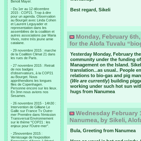
Benoit Mayer.
- Du 1er au 12 décembre
Best regard, Sikeli
2015 : COP21. Trop à dire
pour un agenda. Observation
au Bourget avec Linda Cohen
et Laurent Leguyader et
representation dans les
assemblées de la coalition et
autres associations par Maria
Monday, February 6th, 2
Vives, notre très jeune amie
for the Alofa Tuvalu “b
catalane.
- 29 novembre 2015 : marche
Yesterday Monday, February the
de la Coalition Climat 21 dans
les rues de Paris.
community under the funding o
Management on the Island. Sikel
- 27 novembre 2015 : Retrait
de nos badges
translation...as usual.. People e
d’observateurs, à la COP21
relations to bio-gas and pig ma
au Bourget. Nous
(
We are currently
) building pigge
appréhendions les longues
files de Copenhagen.
working under such hot sun with
Personne encore sur les lieux.
hugs from Nanumea
En 3mn nous avions nos
Sesames.
- 26 novembre 2015 - 14h30 :
Intervention de Gilliane Le
Gallic sur France Tv Outre-
Wednesday February 1s
mer Première dans l'émission
Transversal Environnement
Nanumea, by Sikeli, Alof
sur le thème "COP21 : les
enjeux pour l'Outre-mer".
Bula, Greeting from Nanumea
- 25novembre 2015 :
Vernissage de l’exposition