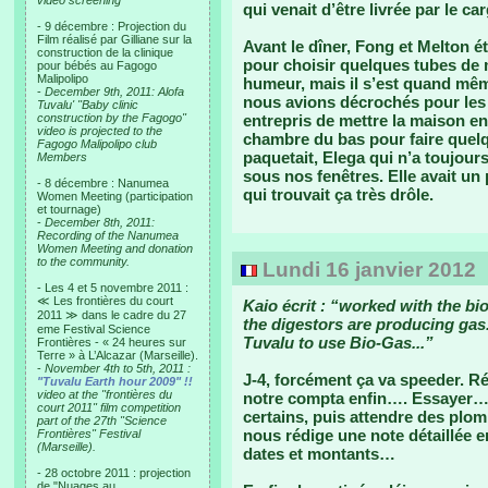
video screening
qui venait d’être livrée par le c
- 9 décembre : Projection du
Film réalisé par Gilliane sur la
Avant le dîner, Fong et Melton é
construction de la clinique
pour choisir quelques tubes de 
pour bébés au Fagogo
Malipolipo
humeur, mais il s’est quand mê
-
December 9th, 2011: Alofa
nous avions décrochés pour les 
Tuvalu' "Baby clinic
construction by the Fagogo"
entrepris de mettre la maison e
video is projected to the
chambre du bas pour faire quel
Fagogo Malipolipo club
paquetait, Elega qui n’a toujour
Members
sous nos fenêtres. Elle avait un
- 8 décembre : Nanumea
qui trouvait ça très drôle.
Women Meeting (participation
et tournage)
-
December 8th, 2011:
Recording of the Nanumea
Women Meeting and donation
to the community.
Lundi 16 janvier 2012
- Les 4 et 5 novembre 2011 :
≪ Les frontières du court
Kaio écrit : “worked with the b
2011 ≫ dans le cadre du 27
the digestors are producing gas..
eme Festival Science
Tuvalu to use Bio-Gas...”
Frontières - « 24 heures sur
Terre » à L’Alcazar (Marseille).
-
November 4th to 5th, 2011 :
J-4, forcément ça va speeder. 
"Tuvalu Earth hour 2009" !!
video at the "frontières du
notre compta enfin…. Essayer… Il
court 2011" film competition
certains, puis attendre des plo
part of the 27th "Science
nous rédige une note détaillée 
Frontières" Festival
(Marseille).
dates et montants…
- 28 octobre 2011 : projection
de "Nuages au