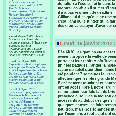
Tuvalu members and
donation à l’école, j’ai lu dans 
supports attend the 12th
montrer combien il suit et s’inté
Pacific Science
Intercongress "Science for
il n’a pas vraiment de deadline, 
Human Security &
Gilliane lui dise qu’elle ne reven
Sustainable Development in
c’est l’ami ou le funder qui a fa
the Pacific Islands & Rim"
at University of the South
deux, on va essayer d’avancer su
Pacific Laucala Campus,
Suva, Fiji
- 24 et 25 juin 2013 : Sea for
Society, consultation des
Jeudi 19 janvier 2012 
parties prenantes à Nausicaa-
Boulogne sur Mer
/
June 24 and 25th: Sea for
Dès 6h30, les gamins étaient tas
Society consultation forum at
Nausicaa-Boulogne sur Mer.
avaient proposé la veille de ve
portaient leur tshirt Alofa Tuvalu
- du 4 au 30 juin 2013 :
Exposition photographique
finir les bagages, ranger la mais
sur le projet Tuvalu Marine
rayon de soleil quotidien même l
Life à l'aquarium de la Porte
été pendant 7 semaines leurs va
Dorée. /
June 4th to 30t,
2013h: Tuvalu Marine Life
affection que les plus grands Ma
picture exhibition at the
Extrêmement touchant et source 
tropical aquarium in Paris.
ont eu accès libre à notre jardin
- les 6 et 8 juin 2013 :
remontaient leur fale fait de bri
ateliers pédagogiques sur
Tuvalu et la biodiversité
présence autour de la maison de 
marine par l'association
incessants au début dès qu’ils 
d'Ici et d'Ailleurs à
quelques choses, se faire remarq
l'aquarium de la Porte
Dorée. /
June 6th and 8th,
peu trop, mais nos échanges quo
2013: Kid awareness
par l’exemple. à tout sujet ont c
workshops about Tuvalu