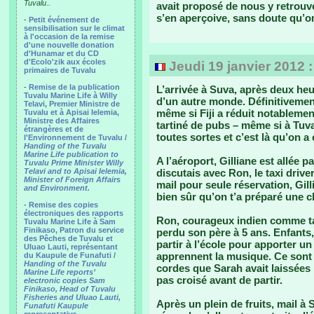
Tuvalu..
avait proposé de nous y retrouve
s’en aperçoive, sans doute qu’
-
Petit événement de
sensibilisation sur le climat
à l'occasion de la remise
d'une nouvelle donation
d'Hunamar et du CD
d'Ecolo'zik aux écoles
Jeudi 19 janvier 2012 
primaires de Tuvalu
-
Remise de la publication
L’arrivée à Suva, après deux heu
Tuvalu Marine Life à Willy
d’un autre monde. Définitivemen
Telavi, Premier Ministre de
même si Fiji a réduit notablemen
Tuvalu et à Apisai Ielemia,
Ministre des Affaires
tartiné de pubs – même si à Tuva
étrangères et de
toutes sortes et c’est là qu’on a
l'Environnement de Tuvalu /
Handing of the Tuvalu
Marine Life publication to
A l’aéroport, Gilliane est allée p
Tuvalu Prime Minister Willy
Telavi and to Apisai Ielemia,
discutais avec Ron, le taxi driv
Minister of Foreign Affairs
mail pour seule réservation, Gill
and Environment.
bien sûr qu’on t’a préparé une 
- Remise des copies
électroniques des rapports
Ron, courageux indien comme tan
Tuvalu Marine Life à Sam
Finikaso, Patron du service
perdu son père à 5 ans. Enfants, 
des Pêches de Tuvalu et
partir à l’école pour apporter u
Uluao Lauti, représentant
apprennent la musique. Ce sont 
du Kaupule de Funafuti /
Handing of the Tuvalu
cordes que Sarah avait laissées
Marine Life reports’
pas croisé avant de partir.
electronic copies Sam
Finikaso, Head of Tuvalu
Fisheries and Uluao Lauti,
Après un plein de fruits, mail à 
Funafuti Kaupule