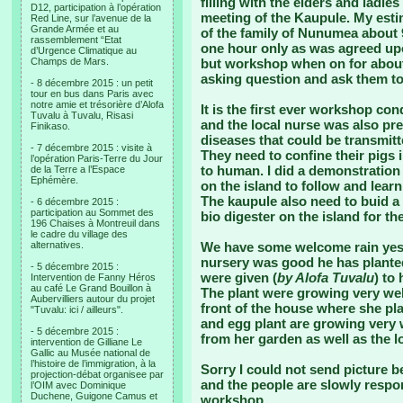
filling with the elders and ladie
D12, participation à l’opération
meeting of the Kaupule. My esti
Red Line, sur l’avenue de la
Grande Armée et au
of the family of Nunumea about 9
rassemblement “Etat
one hour only as was agreed upon
d’Urgence Climatique au
Champs de Mars.
but workshop when on for about
asking question and ask them to 
- 8 décembre 2015 : un petit
tour en bus dans Paris avec
notre amie et trésorière d’Alofa
It is the first ever workshop c
Tuvalu à Tuvalu, Risasi
and the local nurse was also pr
Finikaso.
diseases that could be transmit
- 7 décembre 2015 : visite à
They need to confine their pigs 
l’opération Paris-Terre du Jour
to human. I did a demonstration 
de la Terre a l’Espace
Ephémère.
on the island to follow and learn
The kaupule also need to buid a 
- 6 décembre 2015 :
participation au Sommet des
bio digester on the island for the
196 Chaises à Montreuil dans
le cadre du village des
alternatives.
We have some welcome rain yest
nursery was good he has planted
- 5 décembre 2015 :
were given (
by Alofa Tuvalu
) to
Intervention de Fanny Héros
au café Le Grand Bouillon à
The plant were growing very well
Aubervilliers autour du projet
front of the house where she pl
"Tuvalu: ici / ailleurs".
and egg plant are growing very 
- 5 décembre 2015 :
from her garden as well as the lo
intervention de Gilliane Le
Gallic au Musée national de
l’histoire de l’immigration, à la
Sorry I could not send picture be
projection-débat organisee par
and the people are slowly respo
l’OIM avec Dominique
Duchene, Guigone Camus et
workshop.