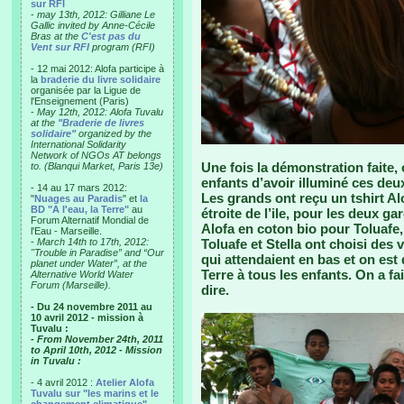
sur RFI
-
may 13th, 2012: Gilliane Le
Gallic invited by Anne-Cécile
Bras at the
C'est pas du
Vent sur RFI
program (RFI)
- 12 mai 2012: Alofa participe à
la
braderie du livre solidaire
organisée par la Ligue de
l'Enseignement (Paris)
-
May 12th, 2012: Alofa Tuvalu
at the
"Braderie de livres
solidaire"
organized by the
International Solidarity
Network of NGOs AT belongs
Une fois la démonstration faite,
to. (Blanqui Market, Paris 13e)
enfants d’avoir illuminé ces deux
- 14 au 17 mars 2012:
Les grands ont reçu un tshirt Alo
"
Nuages au Paradis
" et
la
BD "A l'eau, la Terre"
au
étroite de l’ile, pour les deux g
Forum Alternatif Mondial de
Alofa en coton bio pour Toluafe,
l'Eau - Marseille.
-
March 14th to 17th, 2012:
Toluafe et Stella ont choisi des v
"Trouble in Paradise” and “Our
qui attendaient en bas et on est
planet under Water”, at the
Terre à tous les enfants. On a fa
Alternative World Water
Forum (Marseille).
dire.
- Du 24 novembre 2011 au
10 avril 2012 - mission à
Tuvalu :
- From November 24th, 2011
to April 10th, 2012 - Mission
in Tuvalu :
- 4 avril 2012 :
Atelier Alofa
Tuvalu sur "les marins et le