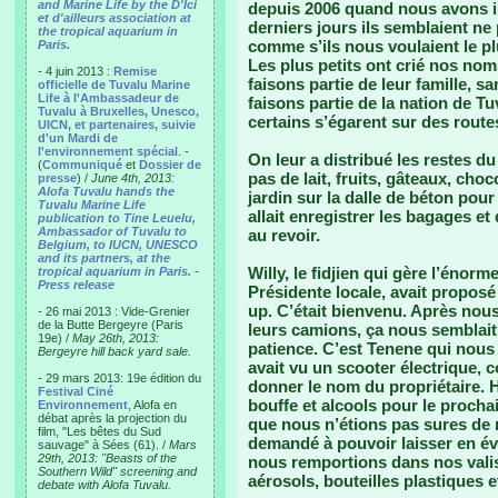
and Marine Life by the D'Ici
depuis 2006 quand nous avons in
et d'ailleurs association at
derniers jours ils semblaient ne
the tropical aquarium in
comme s’ils nous voulaient le p
Paris.
Les plus petits ont crié nos no
- 4 juin 2013 :
Remise
faisons partie de leur famille, 
officielle de Tuvalu Marine
Life à l'Ambassadeur de
faisons partie de la nation de 
Tuvalu à Bruxelles, Unesco,
certains s’égarent sur des rout
UICN, et partenaires, suivie
d'un Mardi de
l'environnement spécial
. -
On leur a distribué les restes du 
(
Communiqué
et
Dossier de
pas de lait, fruits, gâteaux, choc
presse
) /
June 4th, 2013:
Alofa Tuvalu hands the
jardin sur la dalle de béton pou
Tuvalu Marine Life
allait enregistrer les bagages et
publication to Tine Leuelu,
Ambassador of Tuvalu to
au revoir.
Belgium, to IUCN, UNESCO
and its partners, at the
Willy, le fidjien qui gère l’éno
tropical aquarium in Paris.
-
Press release
Présidente locale, avait propos
up. C’était bienvenu. Après nous
- 26 mai 2013 : Vide-Grenier
de la Butte Bergeyre (Paris
leurs camions, ça nous semblai
19e) /
May 26th, 2013:
patience. C’est Tenene qui nous co
Bergeyre hill back yard sale.
avait vu un scooter électrique, 
- 29 mars 2013: 19e édition du
donner le nom du propriétaire. 
Festival Ciné
bouffe et alcools pour le procha
Environnement
, Alofa en
débat après la projection du
que nous n’étions pas sures de r
film, "Les bêtes du Sud
demandé à pouvoir laisser en év
sauvage" à Sées (61). /
Mars
29th, 2013: "Beasts of the
nous remportions dans nos valise
Southern Wild" screening and
aérosols, bouteilles plastiques e
debate with Alofa Tuvalu.