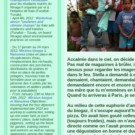
changement climatique"
pour les étudiants marins du
Nivaga II organisé par et à
l'initiative de Kaio (Funafuti -
Tuvalu).
-
April 4th, 2012 :
Workshop
about "seafarers and
climate change"
by Kaio with
seafarers and trainees
(Funafuti – Tuvalu, on board
Nivaga) about environmental
practices on vessels.
- Du 17 janvier au 24 mars
2012:
Mission biogaz à
Nanumea
(mise en place de
récupérateurs d'eau,
Accalmie dans le ciel, on décide 
remplacement des réchauds,
Pas mal de magazines à brûler, ici
construction des porcheries,
distributions de graines et
dessus pour regarder les images,
mise en place de jardins
dans le feu. Stella a demandé à
potagers, nouveau train de
dansaient, chantaient, demandai
formation pour un usage
pérenne des 4 unités par les
demandaient encore et encore qu
volontaires et ateliers publics
ma mère que tu m’emmènes en Fra
pour la population)
-
From January 13th to March
Quand tu arriveras à Paris, je se
24th, 2012 :
Mission biogas
in Nanumea
Objectives :
Au milieu de cette euphorie d’am
insuring that the four digesters
implemented late 2010 are
du biogaz, il s’occupe aujourd’h
working to satisfaction, setting
pizza. On avait bien gouté celle
up one water tank at each
owners' place, build individual
(toujours froides), mais on n’a
piggeries, setting up the basis
directe comme on l’avait promis.
for garden, training owners
and workers as well as raising
une dégustation en bonne et due
awareness among the Island