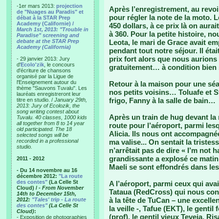
-1er mars 2013:
projection
Après l’enregistrement, au revoi
de "Nuages au Paradis" et
pour régler la note de la moto. Le
débat à la STAR Prep
Academy (Californie) /
450 dollars, à ce prix là on aur
March 1st, 2013: "Trouble in
à 360. Pour la petite histoire, 
Paradise" screening and
debate at the STAR Prep
Leota, le mari de Grace avait em
Academy (California)
pendant tout notre séjour. Il ét
prix fort alors que nous aurion
- 29 janvier 2013: Jury
d'
Ecolo'zik
, le concours
gratuitement… à condition bien 
d'écriture de chansons
organisé par la Ligue de
l'Enseignement autour du
Retour à la maison pour une sé
thème "Sauvons Tuvalu". Les
nos petits voisins… Toluafe et St
lauréats enregistreront leur
frigo, Fanny à la salle de bain…
titre en studio. /
January 29th,
2013: Jury of Ecolozik, the
song writing contest about
Après un train de hug devant la
Tuvalu. 40 classes, 1000 kids
all together from 8 to 14 year
route pour l’aéroport, parmi les
old participated. The 18
Alicia. Ils nous ont accompagnée
selected songs will be
recorded in a professional
ma valise... On sentait la triste
studio.
n’arrêtait pas de dire « I’m not 
grandissante a explosé ce matin 
2011 - 2012
Maeli se sont effondrés dans les 
- Du 14 novembre au 16
décembre 2012:
"La route
des contes"
(La Celle St
A l’aéroport, parmi ceux qui avai
Cloud) /
- From November
Tataua (RedCross) qui nous con
14th to December 15th,
à la tête de TuCan – une excelle
2012:
"Tales' trip - La route
des contes"
(La Celle St
la veille -, Tafue (EKT), le gentil
Cloud)
:
(prof), le gentil vieux Teveia, Ri
- Exposition de photographies