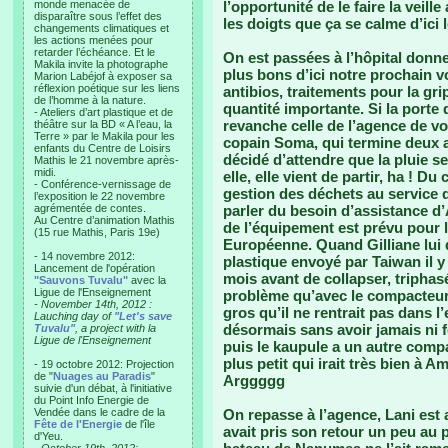
monde menacée de
l’opportunité de le faire la veill
disparaître sous l’effet des
les doigts que ça se calme d’ici l
changements climatiques et
les actions menées pour
retarder l’échéance. Et le
On est passées à l’hôpital donne
Makila invite la photographe
plus bons d’ici notre prochain v
Marion Labéjof à exposer sa
réflexion poétique sur les liens
antibios, traitements pour la gr
de l’homme à la nature.
quantité importante. Si la porte 
- Ateliers d’art plastique et de
revanche celle de l’agence de vo
théâtre sur la BD « A l’eau, la
Terre » par le Makila pour les
copain Soma, qui termine deux a
enfants du Centre de Loisirs
décidé d’attendre que la pluie s
Mathis le 21 novembre après-
midi.
elle, elle vient de partir, ha ! D
- Conférence-vernissage de
gestion des déchets au service d
l’exposition le 22 novembre
agrémentée de contes.
parler du besoin d’assistance d
Au Centre d’animation Mathis
de l’équipement est prévu pour l
(15 rue Mathis, Paris 19e)
Européenne. Quand Gilliane lui
- 14 novembre 2012:
plastique envoyé par Taiwan il 
Lancement de l'opération
mois avant de collapser, tripha
"Sauvons Tuvalu"
avec la
Ligue de l'Enseignement
problème qu’avec le compacteur 
- November 14th, 2012 :
gros qu’il ne rentrait pas dans l’
Lauching day of
"Let's save
désormais sans avoir jamais ni f
Tuvalu"
, a project with la
Ligue de l'Enseignement
puis le kaupule a un autre compa
plus petit qui irait très bien à
- 19 octobre 2012: Projection
de "
Nuages au Paradis
"
Arggggg
suivie d'un débat, à l'initiative
du Point Info Energie de
Vendée dans le cadre de la
On repasse à l’agence, Lani est a
Fête de l'Energie
de l'île
avait pris son retour un peu au pif
d'Yeu.