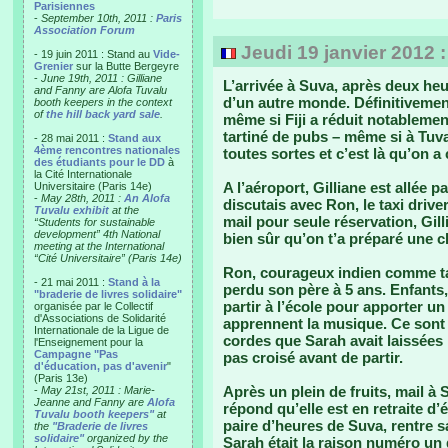
Parisiennes
-
September 10th, 2011 :
Paris
Association Forum
Jeudi 19 janvier 2012 
- 19 juin 2011 : Stand au
Vide-
Grenier
sur la Butte Bergeyre
-
June 19th, 2011 : Gilliane
L’arrivée à Suva, après deux heu
and Fanny are Alofa Tuvalu
d’un autre monde. Définitivemen
booth keepers in the context
of
the hill back yard sale
.
même si Fiji a réduit notablemen
tartiné de pubs – même si à Tuva
- 28 mai 2011 :
Stand aux
4ème rencontres nationales
toutes sortes et c’est là qu’on a
des étudiants pour le DD
à
la Cité Internationale
A l’aéroport, Gilliane est allée p
Universitaire (Paris 14e)
-
May 28th, 2011 :
An Alofa
discutais avec Ron, le taxi driv
Tuvalu exhibit
at the
mail pour seule réservation, Gill
“Students for sustainable
development” 4th National
bien sûr qu’on t’a préparé une 
meeting at the International
“Cité Universitaire” (Paris 14e)
Ron, courageux indien comme tan
- 21 mai 2011 :
Stand à la
perdu son père à 5 ans. Enfants, 
"braderie de livres solidaire"
partir à l’école pour apporter u
organisée par le Collectif
d'Associations de Solidarité
apprennent la musique. Ce sont 
Internationale de la Ligue de
cordes que Sarah avait laissées
l'Enseignement pour la
Campagne "Pas
pas croisé avant de partir.
d'éducation, pas d'avenir
"
(Paris 13e)
Après un plein de fruits, mail à 
-
May 21st, 2011 : Marie-
Jeanne and Fanny are
Alofa
répond qu’elle est en retraite d
Tuvalu booth keepers"
at
paire d’heures de Suva, rentre s
the
"Braderie de livres
solidaire"
organized by the
Sarah était la raison numéro un 