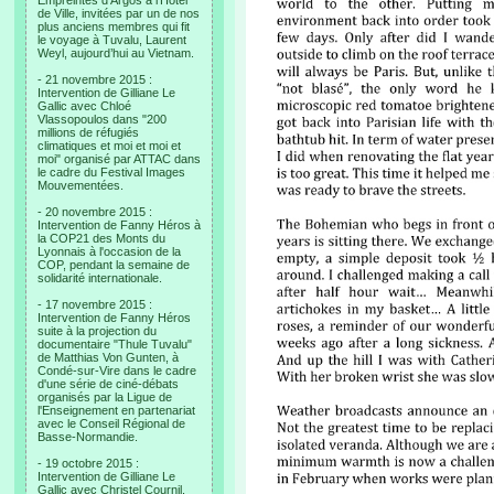
Empreintes d’Argos à l’Hotel
de Ville, invitées par un de nos
plus anciens membres qui fit
le voyage à Tuvalu, Laurent
Weyl, aujourd’hui au Vietnam.
- 21 novembre 2015 :
Intervention de Gilliane Le
Gallic avec Chloé
Vlassopoulos dans "200
millions de réfugiés
climatiques et moi et moi et
moi" organisé par ATTAC dans
le cadre du Festival Images
Mouvementées.
- 20 novembre 2015 :
Intervention de Fanny Héros à
la COP21 des Monts du
Lyonnais à l'occasion de la
COP, pendant la semaine de
solidarité internationale.
- 17 novembre 2015 :
Intervention de Fanny Héros
suite à la projection du
documentaire "Thule Tuvalu"
de Matthias Von Gunten, à
Condé-sur-Vire dans le cadre
d'une série de ciné-débats
organisés par la Ligue de
l'Enseignement en partenariat
avec le Conseil Régional de
Basse-Normandie.
- 19 octobre 2015 :
Intervention de Gilliane Le
Gallic avec Christel Cournil,