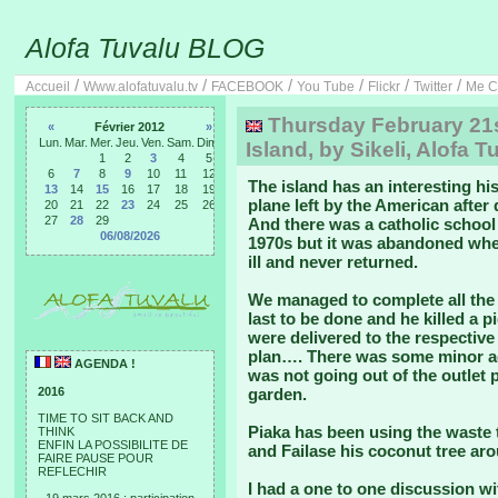
Alofa Tuvalu BLOG
/
/
/
/
/
/
Accueil
Www.alofatuvalu.tv
FACEBOOK
You Tube
Flickr
Twitter
Me C
Thursday February 21s
«
Février 2012
»
Lun.
Mar.
Mer.
Jeu.
Ven.
Sam.
Dim.
Island, by Sikeli, Alofa T
1
2
3
4
5
6
7
8
9
10
11
12
The island has an interesting hi
13
14
15
16
17
18
19
plane left by the American after 
20
21
22
23
24
25
26
27
28
29
And there was a catholic school 
06/08/2026
1970s but it was abandoned whe
ill and never returned.
We managed to complete all the 
last to be done and he killed a pi
were delivered to the respective
plan…. There was some minor ad
AGENDA !
was not going out of the outlet p
2016
garden.
TIME TO SIT BACK AND
Piaka has been using the waste t
THINK
ENFIN LA POSSIBILITE DE
and Failase his coconut tree ar
FAIRE PAUSE POUR
REFLECHIR
I had a one to one discussion wi