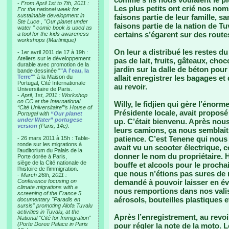
-
From April 1st to 7th, 2011 :
Les plus petits ont crié nos no
For the national week for
sustainable development in
faisons partie de leur famille, 
Ste Luce , "Our planet under
faisons partie de la nation de 
water " comic book is used as
certains s’égarent sur des rout
a tool for the kids awareness
workshops (Martinique)
On leur a distribué les restes du 
- 1er avril 2011 de 17 à 19h :
Ateliers sur le développement
pas de lait, fruits, gâteaux, choc
durable avec promotion de la
jardin sur la dalle de béton pou
bande dessinée "
"A l'eau, la
Terre"
" à la Maison du
allait enregistrer les bagages et
Portugal, Cité Internationale
au revoir.
Universitaire de Paris.
-
April, 1st, 2011 : Workshop
on CC at the International
Willy, le fidjien qui gère l’éno
“Cité Universitaire”’s House of
Présidente locale, avait propos
Portugal with
“Our planet
under Water” portugese
up. C’était bienvenu. Après nous
version
(Paris, 14e).
leurs camions, ça nous semblai
patience. C’est Tenene qui nous co
- 26 mars 2011 à 15h : Table-
ronde sur les migrations à
avait vu un scooter électrique, 
l’auditorium du Palais de la
donner le nom du propriétaire. 
Porte dorée à Paris,
siège de la Cité nationale de
bouffe et alcools pour le procha
l’histoire de l’immigration.
que nous n’étions pas sures de r
-
March 26th, 2011 :
Conference focusing on
demandé à pouvoir laisser en év
climate migrations with a
nous remportions dans nos valise
screening of the France 5
aérosols, bouteilles plastiques e
documentary "Paradis en
sursis" promoting Alofa Tuvalu
activities in Tuvalu, at the
Après l’enregistrement, au revoi
National “Cité for Immigration”
(Porte Doree Palace in Paris
pour régler la note de la moto. Le