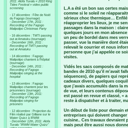
2011: Alofa Tuvalu « 2010 King
Tides Festival » video public
L.A a été un bon sas certes mais 
screening
comme si le soleil ne réapparai
- 17 décembre : Fête de Noël
sérieux choc thermique… Enfilé
du Fagogo (tournage)
-
December 17th, 2011 :
réapproprier les lieux, je me se
Recording of the Fagogo
passages dans la maison : clairem
Malipolipo Christmas Party
quelques jours en mon absence 
- 16 décembre : TMTI passing
un peu de bordel dans mes verr
out at Amatuku (tournage)
passer, vue la manière dont étaie
-
December 16th, 2011 :
Recording of TMTI passing
relevait le courrier et nous info
out at Amatuku
personne que j’ai appelée ce soi
- 14 décembre : Fagogo
visites.
Malipolipo chantent à l'hôpital
(tournage)
Vidés les sacs composés de mato
-
December 14th, 2011 :
Recording of Fagogo
bandes de 2010 qu’il m’avait fal
Malipolipo singing at the
séquences), de papiers qui repr
hospital
cadeaux divers, quelques coqui
- 13 décembre : Fagogo
que j’avais accumulés dans la m
Malipolipo chantent pour les
de vue, et leurs contenus déposé
prisonniers (tournage)
-
December 13th, 2011:
est passé en revue et classé, « a
Recording of Fagogo
reste à dispatcher et à traiter, 
Malipolipo singing for
prisoners
Un début de liste pour demain e
- 12 décembre : Projection du
Film réalisé par Gilliane sur le
entreprises qui doivent changer 
Water Quizz à IRWM
cuisine.. Ces travaux devraient
-
December 12th, 2011: Alofa
mais peut être aussi nous donner
Tuvalu "IRWM Water Quizz"