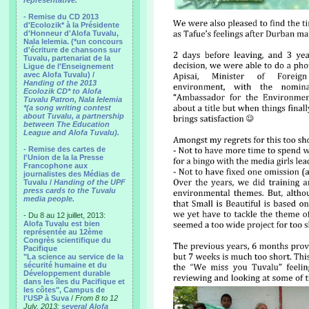
representative.
- Remise du CD 2013
d'Ecolozik* à la Présidente
d'Honneur d'Alofa Tuvalu,
Nala Ielemia. (*un concours
d'écriture de chansons sur
Tuvalu, partenariat de la
Ligue de l'Enseignement
avec Alofa Tuvalu) /
Handing of the 2013
Ecolozik CD* to Alofa
Tuvalu Patron, Nala Ielemia
*(a song writing contest
about Tuvalu, a partnership
between The Education
League and Alofa Tuvalu).
- Remise des cartes de
l'Union de la la Presse
Francophone aux
journalistes des Médias de
Tuvalu /
Handing of the UPF
press cards to the Tuvalu
media people.
- Du 8 au 12 juillet, 2013:
Alofa Tuvalu est bien
représentée au 12ème
Congrès scientifique du
Pacifique
"La science au service de la
sécurité humaine et du
Développement durable
dans les îles du Pacifique et
les côtes", Campus de
l'USP à Suva
/
From 8 to 12
July, 2013:
several Alofa