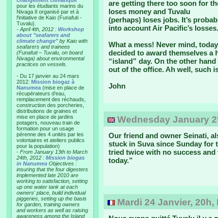
changement climatique"
are getting there too soon for the
pour les étudiants marins du
loses money and Tuvalu
Nivaga II organisé par et à
l'initiative de Kaio (Funafuti -
(perhaps) loses jobs. It’s probab
Tuvalu).
into account Air Pacific’s losses
-
April 4th, 2012 :
Workshop
about "seafarers and
climate change"
by Kaio with
What a mess! Never mind, today 
seafarers and trainees
decided to award themselves a ha
(Funafuti – Tuvalu, on board
Nivaga) about environmental
“island” day. On the other hand i
practices on vessels.
out of the office. Ah well, such is 
- Du 17 janvier au 24 mars
2012:
Mission biogaz à
John
Nanumea
(mise en place de
récupérateurs d'eau,
remplacement des réchauds,
construction des porcheries,
distributions de graines et
mise en place de jardins
Wednesday January 25
potagers, nouveau train de
formation pour un usage
pérenne des 4 unités par les
Our friend and owner Seinati, al
volontaires et ateliers publics
stuck in Suva since Sunday for 
pour la population)
tried twice with no success and 
-
From January 13th to March
24th, 2012 :
Mission biogas
today.”
in Nanumea
Objectives :
insuring that the four digesters
implemented late 2010 are
working to satisfaction, setting
up one water tank at each
owners' place, build individual
piggeries, setting up the basis
Mardi 24 Janvier, 20h,
for garden, training owners
and workers as well as raising
awareness among the Island