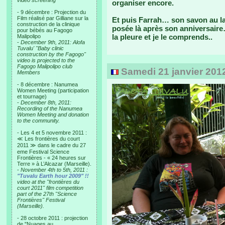
video screening
organiser encore.
- 9 décembre : Projection du
Film réalisé par Gilliane sur la
Et puis Farrah… son savon au l
construction de la clinique
posée là après son anniversaire…
pour bébés au Fagogo
la pleure et je le comprends..
Malipolipo
-
December 9th, 2011: Alofa
Tuvalu' "Baby clinic
construction by the Fagogo"
video is projected to the
Fagogo Malipolipo club
Samedi 21 janvier 201
Members
- 8 décembre : Nanumea
Women Meeting (participation
et tournage)
-
December 8th, 2011:
Recording of the Nanumea
Women Meeting and donation
to the community.
- Les 4 et 5 novembre 2011 :
≪ Les frontières du court
2011 ≫ dans le cadre du 27
eme Festival Science
Frontières - « 24 heures sur
Terre » à L’Alcazar (Marseille).
-
November 4th to 5th, 2011 :
"Tuvalu Earth hour 2009" !!
video at the "frontières du
court 2011" film competition
part of the 27th "Science
Frontières" Festival
(Marseille).
- 28 octobre 2011 : projection
de "Nuages au