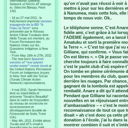
International Solidarity
qu’on n’avait pas réussi à voir à 
Network of NGOs AT belongs
to. (Marché Blanqui, Paris
mettre à jour sur les dernières e
13e)
à Nanumea, mais cette fois, elle
temps de nous voir. Ok..
- 16 au 27 mai 2011 : la
fraîchement imprimée
version
espagnole de la BD "A
Le téléphone sonne. C’est Anare
l'eau, la Terre"
sera
présentée par le Réseau
fidèle ami, c’est grâce à lui lors
Action Climat Tuvaluen dont
l’ADEME également, on a lancé l
Alofa Tuvalu est membre, au
Amatuku et sorti la première mou
Forum Permanent des
Nations Unies sur les
la Terre ». « C’est toi que j’ai vu
Questions Indigènes à New
Gilliane, qui confirme. « Vous fa
York.
-
From May 16th to 27th, 2011
On est libres ». « Ok je passe vo
: The new born
Spanish
cherche toujours à faire connaîtr
version of “our planet
under water” comic book
at
c’est le yacht club d’où espère-t
the United Nations Permanent
On tombe en pleine cérémonie d’
Forum on Indigenous Issues
pour les membres du club, quant 
in New York with the TuCan
(Tuvalu Climate Action
derrière les nuages. Par chance, i
Network) representatives.
gagnant de la tombola est appelé
- 4 mai 2011: Sarah Hemstock
remballé. Anare a dit qu’il atten
tient un stand Alofa et
Pendant que Gilliane lui raconta
présente "Small is Beautiful"
nouvelles en se réjouissant entr
dans le cadre de l'exposition
du réseau de recherche en
d’ambassadrice – « c’est le moin
environnement et
reconnaissance de tout ce que tu
développement durable de
l'Université de Notts Trent
disait « ah c’est donc ça cette p
(Uk).
donation à l’école, j’ai lu dans 
-
May 4th, 2011: Exhibit about
Tuvalu and AT’s small is
montrer combien il suit et s’inté
beautiful plan by and with