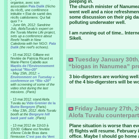
peeping in.
organise, avec son
The church minister of Nanumea
association
Pala Dalik
(l’écho
du récif), une conférence
went well and a nice refreshme
intitulée « Etat de santé des
some discussion on their pig da
récifs calédoniens: Qui fait
quoi ? »
polluting underwater well.
-
June 6th, 2012: Sandrine
Job, AlofaTuvalu’s expert on
I am running out of time.. Intern
the Tuvalu Marine Life project,
sets up a conference about
Sikeli.
Reefs’ health in New
Caledonia with her NGO:
Pala
Dalik
(the reef’s echoes).
- 15 mai 2012: Gilliane est
Tuesday January 30th, 
l'invitée de Patricia Ricard et
Marie-Pierre Cabello aux
“biogas in Nanumea” proj
Mardis de l'Environnement
spécial "Rio+20"
-
May 15th, 2012:
«
3 bio-digesters are working well. 
Environment on Tuesday »
conference on “Rio +20”
of the 4 bio-digersters will be w
with screening of some of the
video shot during the last
missions. (Paris)
- 13 mai 2012: stand Alofa
Tuvalu au
Vide-Grenier de la
Butte Bergeyre
(Paris)
Friday January 27th, 2
-
May 13th, 2012: Alofa Tuvalu
Alofa Tuvalu counterpart
booth at the
Bergeyre hill
back yard sale
. (Paris)
Plane situation is worse than ev
- 13 mai 2012 de 11h10 à
11h30: Gilliane est l'invitée
if) flights will resume. February
d'Anne Cécile Bras dans
office. Maybe I should go home 
l'émission
C'est pas du Vent