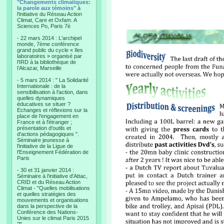
"Changements climatiques:
la parole aux témoins"
à
l'initiative du Réseau Action
Climat, Care et Oxfam. A
Sciences Po, Paris 7è
- 22 mars 2014 : L'archipel
monde, 7ème conférence
grand public du cycle « Iles
laboratoires » organisé par
l'IRD à la bibliothèque de
l’Alcazar, Marseille
- 5 mars 2014 : " La Solidarité
Internationale : de la
sensibilisation à l'action, dans
quelles dynamiques
éducatives se situer ?
Echanges et réflexions sur la
place de l'engagement en
France et à l'étranger ;
présentation d'outils et
d'actions pédagogiques ".
Séminaire jeunesse à
l'initiative de la Ligue de
l'Enseignement Fédération de
Paris
- 30 et 31 janvier 2014 :
Séminaire à l'initiative d'Attac,
CRID et du Réseau Action
Climat - "Quelles mobilisations
et quelles stratégies des
mouvements et organisations
dans la perspective de la
Conférence des Nations-
Unies sur le climat Paris 2015