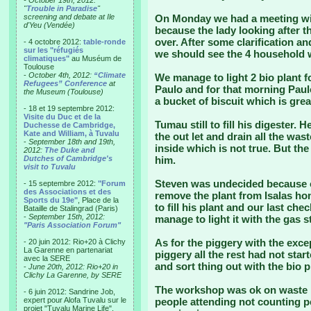
- October 19th, 2012:
"
Trouble in Paradise
"
screening and debate at Ile
On Monday we had a meeting wit
d'Yeu (Vendée)
because the lady looking after t
over. After some clarification an
- 4 octobre 2012:
table-ronde
sur les "réfugiés
we should see the 4 household w
climatiques"
au Muséum de
Toulouse
-
October 4th, 2012:
“Climate
We manage to light 2 bio plant fo
Refugees” Conference
at
Paulo and for that morning Paulo
the Museum (Toulouse)
a bucket of biscuit which is grea
- 18 et 19 septembre 2012:
Visite du Duc et de la
Tumau still to fill his digester. 
Duchesse de Cambridge,
Kate and William, à Tuvalu
the out let and drain all the wa
-
September 18th and 19th,
inside which is not true. But th
2012:
The Duke and
Dutches of Cambridge's
him.
visit to Tuvalu
Steven was undecided because o
- 15 septembre 2012:
"Forum
des Associations et des
remove the plant from Isalas ho
Sports du 19e"
, Place de la
to fill his plant and our last c
Bataille de Stalingrad (Paris)
-
September 15th, 2012:
manage to light it with the gas s
"Paris Association Forum"
As for the piggery with the exc
- 20 juin 2012: Rio+20 à Clichy
La Garenne en partenariat
piggery all the rest had not start
avec la SERE
and sort thing out with the bio 
-
June 20th, 2012: Rio+20 in
Clichy La Garenne, by SERE
The workshop was ok on waste 
- 6 juin 2012: Sandrine Job,
expert pour Alofa Tuvalu sur le
people attending not counting p
projet "Tuvalu Marine Life",