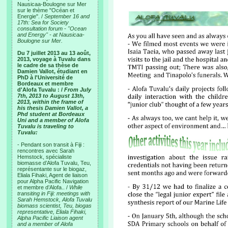
Nausicaa-Boulogne sur Mer
sur le thème "Océan et
Energie". /
September 16 and
17th: Sea for Society
consultation forum - "Ocean
and Energy" - at Nausicaa-
Boulogne sur Mer.
Du 7 juillet 2013 au 13 août,
2013, voyage à Tuvalu dans
le cadre de sa thèse de
Damien Vallot, étudiant en
PhD à l'Université de
Bordeaux et membre
d'Alofa Tuvalu : /
From July
7th, 2013 to August 13th,
2013, within the frame of
his thesis Damien Vallot, a
Phd student at Bordeaux
Uni and a member of Alofa
Tuvalu is traveling to
Tuvalu:
- Pendant son transit à Fiji :
rencontres avec Sarah
Hemstock, spécialiste
biomasse d’Alofa Tuvalu, Teu,
représentante sur le biogaz,
Eliala Fihaki, Agent de liaison
pour Alpha Pacific Navigation
et membre d’Alofa.. /
While
transiting in Fiji: meetings with
Sarah Hemstock, Alofa Tuvalu
biomass scientist, Teu, biogas
representative, Eliala Fihaki,
Alpha Pacific Liaison agent
and a member of Alofa