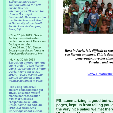
Tuvalu members and
supports attend the 12th
Pacific Science
Intercongress "Science for
Human Security &
Sustainable Development in
the Pacific Islands & Rim"
at University of the South
Pacific Laucala Campus,
Suva, Fiji
- 24 et 25 juin 2013 : Sea for
Society, consultation des
parties prenantes à Nausicaa-
Boulogne sur Mer
/
June 24 and 25th: Sea for
Society consultation forum at
Nausicaa-Boulogne sur Mer.
- du 4 au 30 juin 2013 :
Exposition photographique
sur le projet Tuvalu Marine
Life à l'aquarium de la Porte
Dorée. /
June 4th to 30t,
2013h: Tuvalu Marine Life
picture exhibition at the
tropical aquarium in Paris.
- les 6 et 8 juin 2013 :
ateliers pédagogiques sur
Tuvalu et la biodiversité
marine par l'association
d'Ici et d'Ailleurs à
PS: summarizing is good but wa
l'aquarium de la Porte
pages, kept us from telling you
Dorée. /
June 6th and 8th,
2013: Kid awareness
the very nice palagi we met th
workshops about Tuvalu