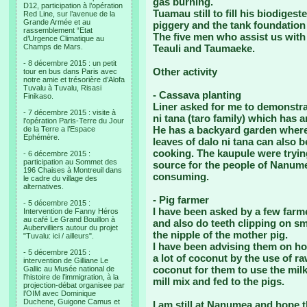
gas burning.
D12, participation à l’opération
Tuamau still to fill his biodiges
Red Line, sur l’avenue de la
Grande Armée et au
piggery and the tank foundation
rassemblement “Etat
The five men who assist us with
d’Urgence Climatique au
Champs de Mars.
Teauli and Taumaeke.
- 8 décembre 2015 : un petit
Other activity
tour en bus dans Paris avec
notre amie et trésorière d’Alofa
Tuvalu à Tuvalu, Risasi
- Cassava planting
Finikaso.
Liner asked for me to demonstra
- 7 décembre 2015 : visite à
ni tana (taro family) which has a
l’opération Paris-Terre du Jour
He has a backyard garden where
de la Terre a l’Espace
Ephémère.
leaves of dalo ni tana can also b
cooking. The kaupule were tryin
- 6 décembre 2015 :
participation au Sommet des
source for the people of Nanume
196 Chaises à Montreuil dans
consuming.
le cadre du village des
alternatives.
- Pig farmer
- 5 décembre 2015 :
I have been asked by a few farm
Intervention de Fanny Héros
au café Le Grand Bouillon à
and also do teeth clipping on sma
Aubervilliers autour du projet
the nipple of the mother pig.
"Tuvalu: ici / ailleurs".
I have been advising them on h
- 5 décembre 2015 :
a lot of coconut by the use of ra
intervention de Gilliane Le
coconut for them to use the milk 
Gallic au Musée national de
l’histoire de l’immigration, à la
mill mix and fed to the pigs.
projection-débat organisee par
l’OIM avec Dominique
Duchene, Guigone Camus et
I am still at Nanumea and hope t