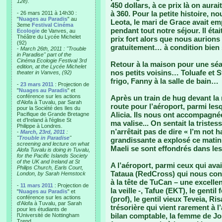
12e).
450 dollars, à ce prix là on aur
à 360. Pour la petite histoire, 
- 26 mars 2011 à 14h30 :
"
Nuages au Paradis
" au
Leota, le mari de Grace avait em
3eme
Festival Cinéma
pendant tout notre séjour. Il ét
Ecologie
de Vanves, au
Théâtre du Lycée Michelet
prix fort alors que nous aurion
(92)
gratuitement… à condition bien 
-
March 26th, 2011 : "Trouble
in Paradise" part of the
Cinéma Ecologie Festival 3rd
Retour à la maison pour une sé
edition, at the Lycée Michelet
nos petits voisins… Toluafe et St
theater in Vanves, (92)
frigo, Fanny à la salle de bain…
-
23 mars 2011
: Projection de
"
Nuages au Paradis
" et
conférence sur les actions
Après un train de hug devant la
d'Alofa à Tuvalu, par Sarah
route pour l’aéroport, parmi les
pour la Société des Iles du
Alicia. Ils nous ont accompagnée
Pacifique de Grande Bretagne
et d'Ireland à l'église St
ma valise... On sentait la triste
Philippe à Londres.
n’arrêtait pas de dire « I’m not 
-
March, 23rd, 2011
:
"
Trouble in Paradise
"
grandissante a explosé ce matin 
screening and lecture on what
Maeli se sont effondrés dans les 
Alofa Tuvalu is doing in Tuvalu,
for the Pacific Islands Society
of the UK and Ireland at St
A l’aéroport, parmi ceux qui avai
Philips Church, Earls Court,
Tataua (RedCross) qui nous con
London, by Sarah Hemstock
à la tête de TuCan – une excelle
-
11 mars 2011
: Projection de
la veille -, Tafue (EKT), le gentil
"
Nuages au Paradis
" et
conférence sur les actions
(prof), le gentil vieux Teveia, Ri
d'Alofa à Tuvalu, par Sarah
trésorière qui vient rarement à l
pour les étudiants de
bilan comptable, la femme de Josh
l'Université de Nottingham
Trend