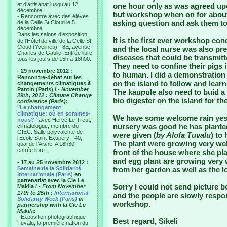
et d’artisanat jusqu’au 12
one hour only as was agreed upon
décembre.
but workshop when on for about
- Rencontre avec des élèves
asking question and ask them to 
de la Celle St Cloud le 5
décembre
Dans les salons d’exposition
It is the first ever workshop c
de l’Hôtel de ville de la Celle St
Cloud (Yvelines) - 8E, avenue
and the local nurse was also pr
Charles de Gaulle. Entrée libre
diseases that could be transmit
tous les jours de 15h à 18h00.
They need to confine their pigs 
- 29 novembre 2012 :
to human. I did a demonstration 
Rencontre-débat sur les
on the island to follow and learn
changements climatiques à
Pantin (Paris) /
- November
The kaupule also need to buid a 
29th, 2012 : Climate Change
bio digester on the island for the
conference (Paris)
:
"Le changement
climatique: où en sommes-
We have some welcome rain yest
nous?"
avec Hervé Le Treut,
nursery was good he has planted
climatologue, membre du
GIEC. Salle polyvalente de
were given (
by Alofa Tuvalu
) to
l’Ecole Saint-Exupéry - 40,
The plant were growing very well
quai de l’Aisne. A 18h30,
entrée libre.
front of the house where she pl
and egg plant are growing very 
- 17 au 25 novembre 2012 :
Semaine de la Solidarité
from her garden as well as the lo
Internationale (Paris)
en
partenariat avec la Cie Le
Sorry I could not send picture be
Makila /
- From November
17th to 25th :
International
and the people are slowly respo
Solidarity Week (Paris)
in
workshop.
partnership with la Cie Le
Makila
:
- Exposition photographique :
Best regard, Sikeli
Tuvalu, la première nation du