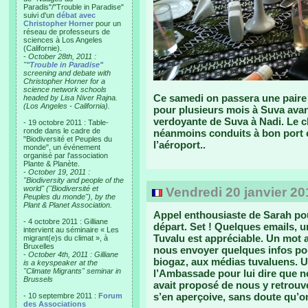
Paradis"/"Trouble in Paradise"
suivi d'un
débat avec
Christopher Horner
pour un
réseau de professeurs de
sciences à Los Angeles
(Californie).
-
October 28th, 2011 :
"
"Trouble in Paradise"
screening and debate with
Christopher Horner for a
science network schools
Ce samedi on passera une paire 
headed by Lisa Niver Rajna.
(Los Angeles - California).
pour plusieurs mois à Suva avant
verdoyante de Suva à Nadi. Le c
- 19 octobre 2011 : Table-
ronde dans le cadre de
néanmoins conduits à bon port 
"Biodiversité et Peuples du
l’aéroport..
monde", un événement
organisé par l'association
Plante & Planète.
-
October 19, 2011 :
"Biodiversity and people of the
world" ("Biodiversité et
Vendredi 20 janvier 20
Peuples du monde"), by the
Plant & Planet Association.
Appel enthousiaste de Sarah po
- 4 octobre 2011 : Gilliane
départ. Set ! Quelques emails, u
intervient au séminaire « Les
Tuvalu est appréciable. Un mot
migrant(e)s du climat », à
Bruxelles
nous envoyer quelques infos po
-
October 4th, 2011 : Gilliane
biogaz, aux médias tuvaluens. Un
is a keyspeaker at the
"Climate Migrants" seminar in
l’Ambassade pour lui dire que n
Brussels
avait proposé de nous y retrouve
s’en aperçoive, sans doute qu’
- 10 septembre 2011 :
Forum
des Associations