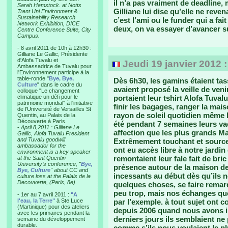
il n’a pas vraiment de deadline, 
Sarah Hemstock. at Notts
Gilliane lui dise qu’elle ne reven
Trent Uni Environment &
Sustainability Research
c’est l’ami ou le funder qui a fa
Network Exhibition, DICE
deux, on va essayer d’avancer su
Centre Conference Suite, City
Campus.
- 8 avril 2011 de 10h à 12h30 :
Gilliane Le Gallic, Présidente
d'Alofa Tuvalu et
Jeudi 19 janvier 2012 
Ambassadrice de Tuvalu pour
l'Environnement participe à la
table-ronde "
Bye, Bye,
Dès 6h30, les gamins étaient tas
Culture
" dans le cadre du
avaient proposé la veille de ve
colloque "Le changement
climatique un défi pour le
portaient leur tshirt Alofa Tuvalu
patrimoine mondial" à l'initiative
finir les bagages, ranger la mais
de l'Université de Versailles St
rayon de soleil quotidien même l
Quentin, au Palais de la
Découverte à Paris.
été pendant 7 semaines leurs va
-
April 8,2011 : Gilliane Le
affection que les plus grands Ma
Gallic, Alofa Tuvalu President
and Tuvalu goodwill
Extrêmement touchant et source 
ambassador for the
ont eu accès libre à notre jardin
environment is a key speaker
remontaient leur fale fait de bri
at the Saint Quentin
University’s conference, "
Bye,
présence autour de la maison de 
Bye, Culture
" about CC and
incessants au début dès qu’ils 
culture loss at the Palais de la
Decouverte, (Paris, 8e).
quelques choses, se faire remarq
peu trop, mais nos échanges quo
- 1er au 7 avril 2011 :
"A
l'eau, la Terre"
à Ste Luce
par l’exemple. à tout sujet ont c
(Martinique) pour des ateliers
depuis 2006 quand nous avons in
avec les primaires pendant la
derniers jours ils semblaient ne
semaine du développement
durable.
comme s’ils nous voulaient le p