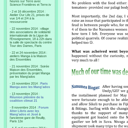
heures sur Terre avec
Science Frontières et Terre.tv
- 2 et 16 décembre 2014 :
Atelier Our Life 21, prises de
vue 1/4 et 2/4 à la
ressourcerie
- 22 novembre 2014 : village
des associations de solidarité
internationale de la Ligue de
l'Enseignement, 18 à 22h dans
la salle de spectacle du centre
Tour des Dames, Paris
- 22 et 24 novembre 2014 :
ateliers Manga à la Maison
des Ensembles
- 21 novembre 2014 : Soirée
Maison des Ensembles,
présentation du projet Manga
par les Mang'ados
- 15 novembre 2014 :
Paris
Manga avec les Mang'ados
- 13 novembre 2014 :
Réunion plénière de la
coalition climat 21
- 8 novembre 2014 :
Forum
Alter Libris avec les
Mang'ados et José
à
l'ancienne gare de Reuilly,
Paris 12e