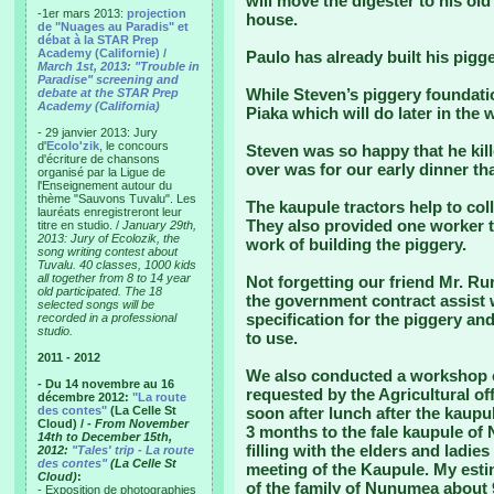
will move the digester to his ol
-1er mars 2013:
projection
house.
de "Nuages au Paradis" et
débat à la STAR Prep
Academy (Californie) /
Paulo has already built his pigg
March 1st, 2013: "Trouble in
Paradise" screening and
While Steven’s piggery foundati
debate at the STAR Prep
Academy (California)
Piaka which will do later in the 
- 29 janvier 2013: Jury
d'
Ecolo'zik
, le concours
Steven was so happy that he kille
d'écriture de chansons
over was for our early dinner tha
organisé par la Ligue de
l'Enseignement autour du
thème "Sauvons Tuvalu". Les
The kaupule tractors help to col
lauréats enregistreront leur
They also provided one worker t
titre en studio. /
January 29th,
2013: Jury of Ecolozik, the
work of building the piggery.
song writing contest about
Tuvalu. 40 classes, 1000 kids
all together from 8 to 14 year
Not forgetting our friend Mr. R
old participated. The 18
the government contract assist 
selected songs will be
specification for the piggery a
recorded in a professional
studio.
to use.
2011 - 2012
We also conducted a workshop
- Du 14 novembre au 16
requested by the Agricultural o
décembre 2012:
"La route
des contes"
(La Celle St
soon after lunch after the kaupu
Cloud) /
- From November
3 months to the fale kaupule o
14th to December 15th,
filling with the elders and ladie
2012:
"Tales' trip - La route
des contes"
(La Celle St
meeting of the Kaupule. My esti
Cloud)
:
of the family of Nunumea about 9
- Exposition de photographies