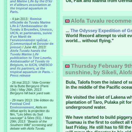
Uk, Falk and Ioanna from Germa
and Marine Life by the D'Ici
et d'ailleurs association at
the tropical aquarium in
Paris.
- 4 juin 2013 :
Remise
Alofa Tuvalu recommen
officielle de Tuvalu Marine
Life à l'Ambassadeur de
Tuvalu à Bruxelles, Unesco,
...
The Odyssey Expedition of 
UICN, et partenaires, suivie
World Record attempt to visit ev
d'un Mardi de
world... without flying."
l'environnement spécial
. -
(
Communiqué
et
Dossier de
presse
) /
June 4th, 2013:
Alofa Tuvalu hands the
Tuvalu Marine Life
publication to Tine Leuelu,
Ambassador of Tuvalu to
Thursday February 9th,
Belgium, to IUCN, UNESCO
and its partners, at the
sunshine, by Sikeli, Alof
tropical aquarium in Paris.
-
Press release
Bula, Talofa from the island of 
- 26 mai 2013 : Vide-Grenier
de la Butte Bergeyre (Paris
in the middle of the Pacific ocea
19e) /
May 26th, 2013:
Bergeyre hill back yard sale.
We visited the islet of Lakena 
- 29 mars 2013: 19e édition du
plantation of Taro, Pulaka pit f
Festival Ciné
underground water.
Environnement
, Alofa en
débat après la projection du
film, "Les bêtes du Sud
We have started to build piggery
sauvage" à Sées (61). /
Mars
29th, 2013: "Beasts of the
Tuamau is the first to collect al
Southern Wild" screening and
last Friday. He still has to fill 
debate with Alofa Tuvalu.