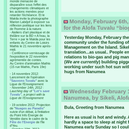
monde menacée de
disparaître sous l’effet des
changements climatiques et
les actions menées pour
retarder l’échéance. Et le
Makila invite la photographe
Monday, February 6th, 2
Marion Labéjof à exposer sa
réflexion poétique sur les liens
for the Alofa Tuvalu “b
de l’homme à la nature.
- Ateliers d’art plastique et de
théâtre sur la BD « A l’eau, la
Yesterday Monday, February the
Terre » par le Makila pour les
community under the funding o
enfants du Centre de Loisirs
Mathis le 21 novembre après-
Management on the Island. Sikel
midi.
translation...as usual.. People e
- Conférence-vernissage de
relations to bio-gas and pig ma
l’exposition le 22 novembre
agrémentée de contes.
(
We are currently
) building pigge
Au Centre d’animation Mathis
working under such hot sun with
(15 rue Mathis, Paris 19e)
hugs from Nanumea
- 14 novembre 2012:
Lancement de l'opération
"Sauvons Tuvalu"
avec la
Ligue de l'Enseignement
- November 14th, 2012 :
Wednesday February 1s
Lauching day of
"Let's save
Tuvalu"
, a project with la
Nanumea, by Sikeli, Alof
Ligue de l'Enseignement
- 19 octobre 2012: Projection
Bula, Greeting from Nanumea
de "
Nuages au Paradis
"
suivie d'un débat, à l'initiative
du Point Info Energie de
Here as usual is hot and windy. A
Vendée dans le cadre de la
hardly a space to sleep at night
Fête de l'Energie
de l'île
d'Yeu.
Nanumea early Sunday so I coul