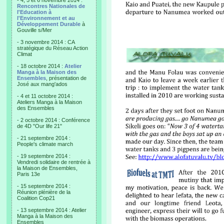
- 4, 5 et 6 novembre 2014 :
Rencontres Nationales de
l'Education à
l'Environnement et au
Développement Durable
à
Gouville s/Mer
- 3 novembre 2014 : CA
stratégique du Réseau Action
Climat
- 18 octobre 2014 :
Atelier
Manga à la Maison des
Ensembles
, présentation de
José aux mang'ados
- 4 et 11 octobre 2014 :
Ateliers Manga à la Maison
des Ensembles
- 2 octobre 2014 : Conférence
de 4D "Our life 21"
- 21 septembre 2014 :
People's climate march
- 19 septembre 2014 :
Vendredi solidaire de rentrée à
la Maison de Ensembles,
Paris 13e
- 15 septembre 2014 :
Réunion plénière de la
Coalition Cop21
- 13 septembre 2014 : Atelier
Manga à la Maison des
Ensembles