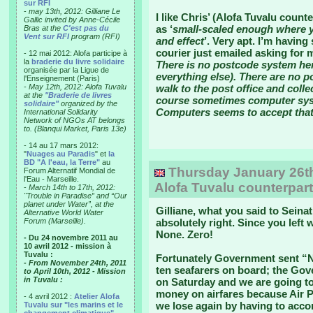
sur RFI
-
may 13th, 2012: Gilliane Le
I like Chris’ (Alofa Tuvalu count
Gallic invited by Anne-Cécile
as ‘
small-scaled enough where yo
Bras at the
C'est pas du
Vent sur RFI
program (RFI)
and effect
’. Very apt. I’m havin
courier just emailed asking for m
- 12 mai 2012: Alofa participe à
la
braderie du livre solidaire
There is no postcode system here
organisée par la Ligue de
everything else). There are no pos
l'Enseignement (Paris)
-
May 12th, 2012: Alofa Tuvalu
walk to the post office and coll
at the
"Braderie de livres
course sometimes computer syst
solidaire"
organized by the
Computers seems to accept tha
International Solidarity
Network of NGOs AT belongs
to. (Blanqui Market, Paris 13e)
- 14 au 17 mars 2012:
"
Nuages au Paradis
" et
la
BD "A l'eau, la Terre"
au
Thursday January 26th,
Forum Alternatif Mondial de
l'Eau - Marseille.
Alofa Tuvalu counterpart
-
March 14th to 17th, 2012:
"Trouble in Paradise” and “Our
planet under Water”, at the
Gilliane, what you said to Seina
Alternative World Water
Forum (Marseille).
absolutely right. Since you left
None. Zero!
- Du 24 novembre 2011 au
10 avril 2012 - mission à
Tuvalu :
Fortunately Government sent “N
- From November 24th, 2011
ten seafarers on board; the Go
to April 10th, 2012 - Mission
in Tuvalu :
on Saturday and we are going to
money on airfares because Air Pa
- 4 avril 2012 :
Atelier Alofa
we lose again by having to acco
Tuvalu sur "les marins et le