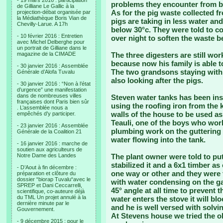
- 19 mars 2016 : participation
problems they encounter from bi
de Gilliane Le Gallic à la
As for the pig waste collected f
projection-débat organisée par
la Médiathèque Boris Vian de
pigs are taking in less water an
Chevilly-Larue. A 17h
below 30°c. They were told to c
- 10 février 2016 : Entretien
over night to soften the waste be
avec Michel Delberghe pour
un portrait de Gilliane dans le
magazine de la CIMADE
The three digesters are still wo
because now his family is able t
- 30 janvier 2016 : Assemblée
The two grandsons staying with 
Générale d’Alofa Tuvalu
also looking after the pigs.
- 30 janvier 2016 : “Non à l’état
d’urgence” une manifestation
dans de nombreuses villes
Steven water tanks has been inst
françaises dont Paris bien sûr
using the roofing iron from the 
. L’assemblée nous a
walls of the house to be used as
empêchés d’y participer.
Teauli, one of the boys who work
- 23 janvier 2016 : Assemblée
plumbing work on the guttering 
Générale de la Coalition 21
water flowing into the tank.
- 16 janvier 2016 : marche de
soutien aux agriculteurs de
Notre Dame des Landes
The plant owner were told to put
stabilized it and a 6x1 timber as 
- D’Aout à fin décembre :
one way or other and they were
préparation et clôture du
dossier “biorap Tuvalu“avec le
with water condensing on the ga
SPREP et Dani Ceccarrelli,
45° angle at all time to prevent 
scientifique, co-auteure déjà
du TML Un projet annulé à la
water enters the stove it will b
dernière minute par le
and he is well versed with solvi
Gouvernement.
At Stevens house we tried the ol
- 9 décembre 2015 : pour le