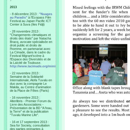
?"
2013
- 8 décembre 2013 :
"Nuages
au Paradis"
à l'Ecopass Film
Festival au Japan Pacific ICT
Center à Suva (Iles Fidji)
- 28 novembre 2013 :
"Changements climatiques et
droits des états" par Natacha
Bracq, avocate spécialisée en
droit public et droits de
l'homme, en partenariat avec
La Cimade, dans le cadre du
Festival Migrant'scène à
l'Espace des Diversités et de
la Laïcité de Toulouse.
http://www.lacimade.org/minisites/migrantscene
- 22 novembre 2013 :
Semaine de la Solidarité
Internationale, Alofa Tuvalu en
duo avec la compagnie Le
Makila, au Centre d'animation
de la Place de Fêtes (Paris)
- 16 novembre 2013 :
Alterlibris - Premier Forum du
Livre des Associations -
Présentation de la BD "A l'eau,
la Terre" et de la publication
"Tuvalu Marine Life".
- 16 et 17 septembre 2013 :
Sea for Society, consultation
des parties prenantes à