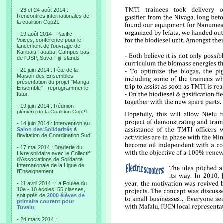
- 23 et 24 août 2014 :
Rencontres internationales de
la coalition Cop21
- 19 août 2014 : Pacific
Voices, conférence pour le
lancement de l'ouvrage de
Karibaiti Taoaba, Campus bas
de l'USP, Suva-Fiji Islands
- 21 juin 2014 : Fête de la
Maison des Ensembles,
présentation du projet "Manga
Ensemble" - reprogrammer le
futur.
- 19 juin 2014 : Réunion
plénière de la Coalition Cop21
- 14 juin 2014 : Intervention au
Salon des Solidarités
à
l'invitation de Coordination Sud
- 17 mai 2014 : Braderie du
Livre solidaire avec le Collectif
d'Associations de Solidarité
Internationale de la Ligue de
l'Enseignement.
- 11 avril 2014 : La Foulée du
10e - 10 écoles, 55 classes,
soit près de
2000 élèves de
primaire courent pour
Tuvalu
.
- 24 mars 2014 :