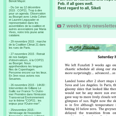
Benoit Mayer.
Feb. if all goes well.
- Du 1er au 12 décembre
Best regard to all, Sikeli
2015 : COP21. Trop à dire
pour un agenda. Observation
au Bourget avec Linda Cohen
et Laurent Leguyader et
representation dans les
7 weeks trip newslett
assemblées de la coalition et
autres associations par Maria
Vives, notre très jeune amie
catalane.
- 29 novembre 2015 : marche
de la Coalition Climat 21 dans
les rues de Paris.
- 27 novembre 2015 : Retrait
de nos badges
d’observateurs, à la COP21
au Bourget. Nous
appréhendions les longues
files de Copenhagen.
Personne encore sur les lieux.
En 3mn nous avions nos
Sesames.
- 26 novembre 2015 - 14h30 :
Intervention de Gilliane Le
Gallic sur France Tv Outre-
mer Première dans l'émission
Transversal Environnement
sur le thème "COP21 : les
enjeux pour l'Outre-mer".
- 25novembre 2015 :
Vernissage de l’exposition