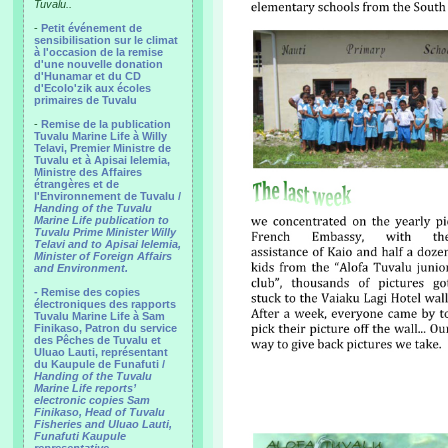
Tuvalu..
-
Petit événement de
sensibilisation sur le climat
à l'occasion de la remise
d'une nouvelle donation
d'Hunamar et du CD
d'Ecolo'zik aux écoles
primaires de Tuvalu
-
Remise de la publication
Tuvalu Marine Life à Willy
Telavi, Premier Ministre de
Tuvalu et à Apisai Ielemia,
Ministre des Affaires
étrangères et de
l'Environnement de Tuvalu /
Handing of the Tuvalu
Marine Life publication to
Tuvalu Prime Minister Willy
Telavi and to Apisai Ielemia,
Minister of Foreign Affairs
and Environment.
- Remise des copies
électroniques des rapports
Tuvalu Marine Life à Sam
Finikaso, Patron du service
des Pêches de Tuvalu et
Uluao Lauti, représentant
du Kaupule de Funafuti /
Handing of the Tuvalu
Marine Life reports’
electronic copies Sam
Finikaso, Head of Tuvalu
Fisheries and Uluao Lauti,
Funafuti Kaupule