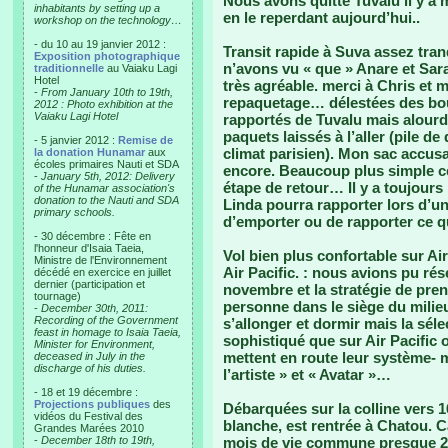
Nous avons quitté Tuvalu il y a m
inhabitants by setting up a
en le reperdant aujourd’hui..
workshop on the technology…
- du 10 au 19 janvier 2012 :
Transit rapide à Suva assez tran
Exposition photographique
n’avons vu « que » Anare et Sara
traditionnelle
au Vaiaku Lagi
Hotel
très agréable. merci à Chris et 
-
From January 10th to 19th,
repaquetage… délestées des bout
2012 : Photo exhibition at the
Vaiaku Lagi Hotel
rapportés de Tuvalu mais alourdi
paquets laissés à l’aller (pile de
- 5 janvier 2012 :
Remise de
climat parisien). Mon sac accusait
la donation Hunamar
aux
écoles primaires Nauti et SDA
encore. Beaucoup plus simple ce
-
January 5th, 2012: Delivery
étape de retour… Il y a toujours
of the Hunamar association's
donation to the Nauti and SDA
Linda pourra rapporter lors d’u
primary schools.
d’emporter ou de rapporter ce q
- 30 décembre : Fête en
l'honneur d'Isaia Taeia,
Vol bien plus confortable sur Ai
Ministre de l'Environnement
Air Pacific. : nous avions pu rés
décédé en exercice en juillet
dernier (participation et
novembre et la stratégie de pren
tournage)
personne dans le siège du mili
-
December 30th, 2011:
Recording of the Government
s’allonger et dormir mais la séle
feast in homage to Isaia Taeia,
sophistiqué que sur Air Pacific 
Minister for Environment,
mettent en route leur système- m
deceased in July in the
discharge of his duties.
l’artiste » et « Avatar »…
- 18 et 19 décembre :
Projections publiques
des
Débarquées sur la colline vers 
vidéos du Festival des
blanche, est rentrée à Chatou. C
Grandes Marées 2010
-
December 18th to 19th,
mois de vie commune presque 2