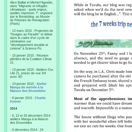
Alice Baillat et Michel Hignette,
dans "Migrants et réfugiés
climatiques : quels enjeux,
quelles réponses ?", organisé
par le Bondyblog, au Musée
de l'Histoire de l'immigration
(Paris)
- 13 mars 2015 : Projection de
"Nuages au Paradis" et débat
dans le cadre d'un cycle de
séminaires sur
"développement durable et
cinéma" à Science Po.
- 15 janvier 2015 : Réunion
plénière de la Coalition Climat
21
- 13 janvier 2015 : Ateliers Our
Life 21, prises de vue 3/4
avec 4D
- 10 janvier 2015 :
Atelier
Manga de rentrée à la
Maison des Ensembles
- 8 janvier 2015 :
Charlie
forever
2014
- 6, 13 et 20 décembre 2014 :
ateliers Manga à la Maison
des Ensembles
- 5 décembre 2014 : 24