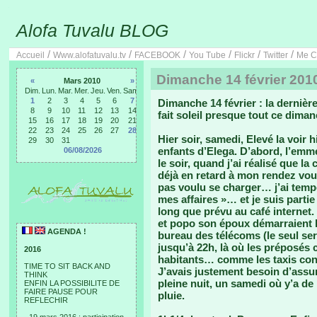
Alofa Tuvalu BLOG
/
/
/
/
/
/
Accueil
Www.alofatuvalu.tv
FACEBOOK
You Tube
Flickr
Twitter
Me C
Dimanche 14 février 201
«
Mars 2010
»
Dim.
Lun.
Mar.
Mer.
Jeu.
Ven.
Sam.
1
2
3
4
5
6
7
Dimanche 14 février : la dernièr
8
9
10
11
12
13
14
fait soleil presque tout ce diman
15
16
17
18
19
20
21
22
23
24
25
26
27
28
Hier soir, samedi, Elevé la voir h
29
30
31
enfants d’Elega. D’abord, l’emm
06/08/2026
le soir, quand j’ai réalisé que la 
déjà en retard à mon rendez vou
pas voulu se charger… j’ai tempê
mes affaires »… et je suis partie
long que prévu au café internet.
et popo son époux démarraient le
AGENDA !
bureau des télécoms (le seul ser
jusqu’à 22h, là où les préposés
2016
habitants… comme les taxis con
TIME TO SIT BACK AND
J’avais justement besoin d’assure
THINK
pleine nuit, un samedi où y’a de
ENFIN LA POSSIBILITE DE
FAIRE PAUSE POUR
pluie.
REFLECHIR