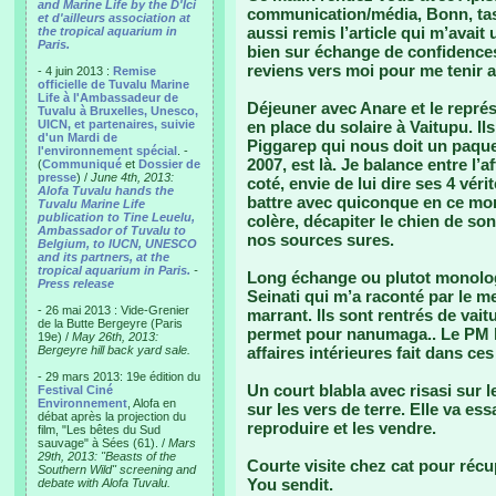
and Marine Life by the D'Ici
communication/média, Bonn, task f
et d'ailleurs association at
aussi remis l’article qui m’avait
the tropical aquarium in
Paris.
bien sur échange de confidences.
reviens vers moi pour me tenir 
- 4 juin 2013 :
Remise
officielle de Tuvalu Marine
Life à l'Ambassadeur de
Déjeuner avec Anare et le représ
Tuvalu à Bruxelles, Unesco,
UICN, et partenaires, suivie
en place du solaire à Vaitupu. I
d'un Mardi de
Piggarep qui nous doit un paque
l'environnement spécial
. -
2007, est là. Je balance entre l’a
(
Communiqué
et
Dossier de
presse
) /
June 4th, 2013:
coté, envie de lui dire ses 4 véri
Alofa Tuvalu hands the
battre avec quiconque en ce mo
Tuvalu Marine Life
publication to Tine Leuelu,
colère, décapiter le chien de son v
Ambassador of Tuvalu to
nos sources sures.
Belgium, to IUCN, UNESCO
and its partners, at the
tropical aquarium in Paris.
-
Long échange ou plutot monolog
Press release
Seinati qui m’a raconté par le m
- 26 mai 2013 : Vide-Grenier
marrant. Ils sont rentrés de vait
de la Butte Bergeyre (Paris
permet pour nanumaga.. Le PM l
19e) /
May 26th, 2013:
Bergeyre hill back yard sale.
affaires intérieures fait dans ces 
- 29 mars 2013: 19e édition du
Un court blabla avec risasi sur le
Festival Ciné
Environnement
, Alofa en
sur les vers de terre. Elle va ess
débat après la projection du
reproduire et les vendre.
film, "Les bêtes du Sud
sauvage" à Sées (61). /
Mars
29th, 2013: "Beasts of the
Courte visite chez cat pour réc
Southern Wild" screening and
You sendit.
debate with Alofa Tuvalu.