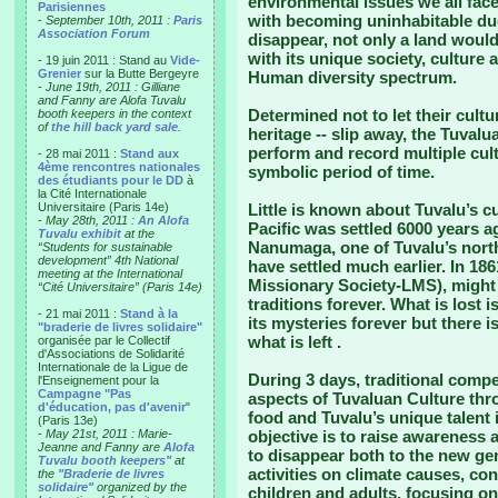
environmental issues we all face.
Parisiennes
with becoming uninhabitable due 
-
September 10th, 2011 :
Paris
Association Forum
disappear, not only a land woul
with its unique society, culture 
- 19 juin 2011 : Stand au
Vide-
Grenier
sur la Butte Bergeyre
Human diversity spectrum.
-
June 19th, 2011 : Gilliane
and Fanny are Alofa Tuvalu
Determined not to let their cultu
booth keepers in the context
of
the hill back yard sale
.
heritage -- slip away, the Tuvalu
perform and record multiple cultu
- 28 mai 2011 :
Stand aux
4ème rencontres nationales
symbolic period of time.
des étudiants pour le DD
à
la Cité Internationale
Universitaire (Paris 14e)
Little is known about Tuvalu’s cu
-
May 28th, 2011 :
An Alofa
Pacific was settled 6000 years a
Tuvalu exhibit
at the
Nanumaga, one of Tuvalu’s north
“Students for sustainable
development” 4th National
have settled much earlier. In 186
meeting at the International
Missionary Society-LMS), might 
“Cité Universitaire” (Paris 14e)
traditions forever. What is lost 
- 21 mai 2011 :
Stand à la
its mysteries forever but there 
"braderie de livres solidaire"
what is left .
organisée par le Collectif
d'Associations de Solidarité
Internationale de la Ligue de
During 3 days, traditional comp
l'Enseignement pour la
Campagne "Pas
aspects of Tuvaluan Culture thro
d'éducation, pas d'avenir
"
food and Tuvalu’s unique talent 
(Paris 13e)
-
May 21st, 2011 : Marie-
objective is to raise awareness a
Jeanne and Fanny are
Alofa
to disappear both to the new gen
Tuvalu booth keepers"
at
activities on climate causes, co
the
"Braderie de livres
solidaire"
organized by the
children and adults, focusing on 