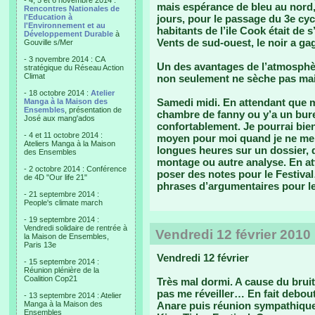
- 4, 5 et 6 novembre 2014 :
mais espérance de bleu au nord,
Rencontres Nationales de
l'Education à
jours, pour le passage du 3e cyc
l'Environnement et au
habitants de l’ile Cook était de s
Développement Durable
à
Vents de sud-ouest, le noir a g
Gouville s/Mer
- 3 novembre 2014 : CA
Un des avantages de l’atmosphèr
stratégique du Réseau Action
Climat
non seulement ne sèche pas mais 
- 18 octobre 2014 :
Atelier
Samedi midi. En attendant que mo
Manga à la Maison des
Ensembles
, présentation de
chambre de fanny ou y’a un bure
José aux mang'ados
confortablement. Je pourrai bie
- 4 et 11 octobre 2014 :
moyen pour moi quand je ne me 
Ateliers Manga à la Maison
longues heures sur un dossier,
des Ensembles
montage ou autre analyse. En at
- 2 octobre 2014 : Conférence
poser des notes pour le Festival
de 4D "Our life 21"
phrases d’argumentaires pour l
- 21 septembre 2014 :
People's climate march
- 19 septembre 2014 :
Vendredi solidaire de rentrée à
Vendredi 12 février 2010
la Maison de Ensembles,
Paris 13e
Vendredi 12 février
- 15 septembre 2014 :
Réunion plénière de la
Coalition Cop21
Très mal dormi. A cause du bruit
pas me réveiller… En fait debout
- 13 septembre 2014 : Atelier
Manga à la Maison des
Anare puis réunion sympathique 
Ensembles