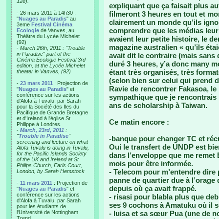
12e).
expliquant que ça faisait plus a
- 26 mars 2011 à 14h30 :
filmeront 3 heures en tout et m
"
Nuages au Paradis
" au
clairement un monde qu’ils ign
3eme
Festival Cinéma
comprendre que les médias leur f
Ecologie
de Vanves, au
Théâtre du Lycée Michelet
avaient leur petite histoire, le der
(92)
magazine australien « qu’ils éta
-
March 26th, 2011 : "Trouble
in Paradise" part of the
avait dit le contraire (mais sans
Cinéma Ecologie Festival 3rd
duré 3 heures, y’a donc many mor
edition, at the Lycée Michelet
étant très organisés, très format
theater in Vanves, (92)
(selon bien sur celui qui prend 
-
23 mars 2011
: Projection de
Ravie de rencontrer Fakasoa, le
"
Nuages au Paradis
" et
conférence sur les actions
sympathique que je rencontrais p
d'Alofa à Tuvalu, par Sarah
ans de scholarship à Taiwan.
pour la Société des Iles du
Pacifique de Grande Bretagne
et d'Ireland à l'église St
Ce matin encore :
Philippe à Londres.
-
March, 23rd, 2011
:
"
Trouble in Paradise
"
-banque pour changer TC et récu
screening and lecture on what
Oui le transfert de UNDP est bie
Alofa Tuvalu is doing in Tuvalu,
for the Pacific Islands Society
dans l’enveloppe que me remet Et
of the UK and Ireland at St
mois pour être informée.
Philips Church, Earls Court,
- Telecom pour m’entendre dire p
London, by Sarah Hemstock
panne de quartier due à l’orage d
-
11 mars 2011
: Projection de
depuis où ça avait frappé.
"
Nuages au Paradis
" et
conférence sur les actions
- risasi pour blabla plus que deb
d'Alofa à Tuvalu, par Sarah
ses 9 cochons à Amatuku où il se
pour les étudiants de
l'Université de Nottingham
- luisa et sa sœur Pua (une de n
Trend