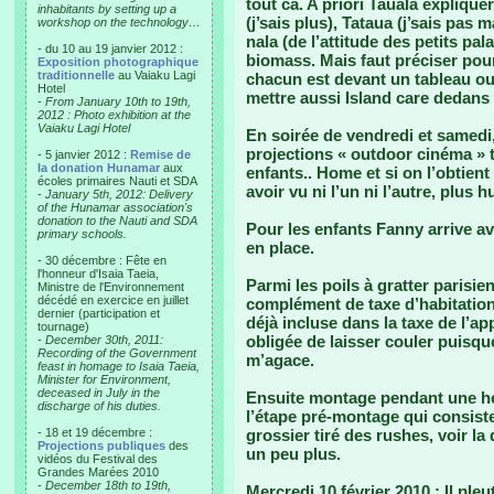
tout ca. A priori Tauala expliquer
inhabitants by setting up a
(j’sais plus), Tataua (j’sais pas ma
workshop on the technology…
nala (de l’attitude des petits pal
- du 10 au 19 janvier 2012 :
biomass. Mais faut préciser pour 
Exposition photographique
traditionnelle
au Vaiaku Lagi
chacun est devant un tableau ou
Hotel
mettre aussi Island care dedans p
-
From January 10th to 19th,
2012 : Photo exhibition at the
Vaiaku Lagi Hotel
En soirée de vendredi et samedi
projections « outdoor cinéma » 
- 5 janvier 2012 :
Remise de
la donation Hunamar
aux
enfants.. Home et si on l’obtien
écoles primaires Nauti et SDA
avoir vu ni l’un ni l’autre, plus
-
January 5th, 2012: Delivery
of the Hunamar association's
donation to the Nauti and SDA
Pour les enfants Fanny arrive ave
primary schools.
en place.
- 30 décembre : Fête en
l'honneur d'Isaia Taeia,
Parmi les poils à gratter parisi
Ministre de l'Environnement
décédé en exercice en juillet
complément de taxe d’habitation
dernier (participation et
déjà incluse dans la taxe de l’a
tournage)
obligée de laisser couler puisqu
-
December 30th, 2011:
Recording of the Government
m’agace.
feast in homage to Isaia Taeia,
Minister for Environment,
deceased in July in the
Ensuite montage pendant une heu
discharge of his duties.
l’étape pré-montage qui consist
- 18 et 19 décembre :
grossier tiré des rushes, voir la
Projections publiques
des
un peu plus.
vidéos du Festival des
Grandes Marées 2010
-
December 18th to 19th,
Mercredi 10 février 2010
: Il ple