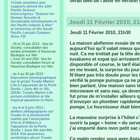
serait bien de l’avoir en version
Tuvalu members and
supports attend the 12th
Pacific Science
Intercongress "Science for
Human Security &
Jeudi 11 Février 2010, 2
Sustainable Development in
the Pacific Islands & Rim"
at University of the South
Jeudi 11 Février 2010, 21h30
Pacific Laucala Campus,
Suva, Fiji
La maison alofienne essaie de m
- 24 et 25 juin 2013 : Sea for
Society, consultation des
aujourd’hui qu’il valait mieux qu
parties prenantes à Nausicaa-
nuit. Ca me trottait par la tête 
Boulogne sur Mer
tuvaluens et expat qui arrivaient
/
June 24 and 25th: Sea for
Society consultation forum at
disponible of course, le tarif éta
Nausicaa-Boulogne sur Mer.
en me levant, la surprise du jour 
- du 4 au 30 juin 2013 :
N’étant pas très douée pour les
Exposition photographique
vérifié la pompe puisque ça ne po
sur le projet Tuvalu Marine
bien parlant. Une maison sans t
Life à l'aquarium de la Porte
Dorée. /
June 4th to 30t,
microwave et sans eau, ça devena
2013h: Tuvalu Marine Life
fut prise de m’installer ailleurs
picture exhibition at the
tropical aquarium in Paris.
d’envoyer un plombier rapidement
pompe. Le fournisseur était bie
- les 6 et 8 juin 2013 :
ateliers pédagogiques sur
Tuvalu et la biodiversité
La mauvaise surprise à l’hôtel c’
marine par l'association
ouvrir la page « home » du serv
d'Ici et d'Ailleurs à
l'aquarium de la Porte
j’ai emporté dans mon petit sac
Dorée. /
June 6th and 8th,
2013: Kid awareness
workshops about Tuvalu
Ce matin rendez vous avec Apisa