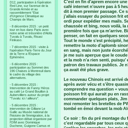
C’est en fin d’aprem encore une 
D12, participation à l’opération
Red Line, sur l’avenue de la
café internet n’ouvre pas à 5 he
Grande Armée et au
dit à mon premier passage. Ce soir
rassemblement “Etat
j’allais essayer du poisson frit e
d’Urgence Climatique au
Champs de Mars.
ordi pour expédier mes mails. Su
chaussée et bing, nous voilà, la 
- 8 décembre 2015 : un petit
tour en bus dans Paris avec
première fois que ça m’arrive. B
notre amie et trésorière d’Alofa
penser, on fait en quelques seco
Tuvalu à Tuvalu, Risasi
Tout le monde s’est précipité, h
Finikaso.
remettre la moto d’aplomb sinon
- 7 décembre 2015 : visite à
en sang, mais non juste écorché.
l’opération Paris-Terre du Jour
de la Terre a l’Espace
je me suis aperçue que le coude 
Ephémère.
et la mob n’a rien senti, puisqu’
- 6 décembre 2015 :
patron des travaux publics. Je n
participation au Sommet des
ça avait été plus grave.
196 Chaises à Montreuil dans
le cadre du village des
alternatives.
Le nouveau Chinois est arrivé de
après avoir vécu et s’être quasi
- 5 décembre 2015 :
Intervention de Fanny Héros
comprendre ma question « vous 
au café Le Grand Bouillon à
poisson frit qui aurait pu en ras
Aubervilliers autour du projet
commander quelques plats, Jim de
"Tuvalu: ici / ailleurs".
moi remonter les bretelles de P
- 5 décembre 2015 :
tombé en émoi devant la mob Al
intervention de Gilliane Le
Gallic au Musée national de
l’histoire de l’immigration, à la
Ce soir : fin du pré montage du 
projection-débat organisee par
l’OIM avec Dominique
c’est regardable par tous ceux qu
Duchene, Guigone Camus et
j’enlève les speeches, les prix e