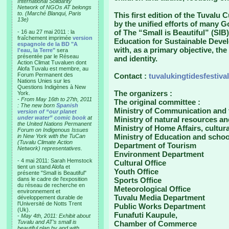
International Solidarity
Network of NGOs AT belongs
to. (Marché Blanqui, Paris
This first edition of the Tuvalu 
13e)
by the unified efforts of many G
of The “Small is Beautiful” (SI
- 16 au 27 mai 2011 : la
fraîchement imprimée
version
Education for Sustainable Deve
espagnole de la BD "A
with, as a primary objective, the
l'eau, la Terre"
sera
présentée par le Réseau
and identity.
Action Climat Tuvaluen dont
Alofa Tuvalu est membre, au
Forum Permanent des
Contact :
tuvalukingtidesfestiva
Nations Unies sur les
Questions Indigènes à New
The organizers :
York.
-
From May 16th to 27th, 2011
The original committee :
: The new born
Spanish
Ministry of Communication and
version of “our planet
under water” comic book
at
Ministry of natural resources a
the United Nations Permanent
Ministry of Home Affairs, cultur
Forum on Indigenous Issues
Ministry of Education and schoo
in New York with the TuCan
(Tuvalu Climate Action
Department of Tourism
Network) representatives.
Environment Department
- 4 mai 2011: Sarah Hemstock
Cultural Office
tient un stand Alofa et
Youth Office
présente "Small is Beautiful"
dans le cadre de l'exposition
Sports Office
du réseau de recherche en
Meteorological Office
environnement et
Tuvalu Media Department
développement durable de
l'Université de Notts Trent
Public Works Department
(Uk).
Funafuti Kaupule,
-
May 4th, 2011: Exhibit about
Tuvalu and AT’s small is
Chamber of Commerce
beautiful plan by and with