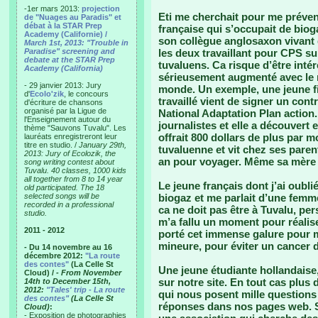
-1er mars 2013:
projection
Eti me cherchait pour me préveni
de "Nuages au Paradis" et
débat à la STAR Prep
française qui s’occupait de bioga
Academy (Californie) /
son collègue anglosaxon vivant 
March 1st, 2013: "Trouble in
Paradise" screening and
les deux travaillant pour CPS su
debate at the STAR Prep
tuvaluens. Ca risque d’être intér
Academy (California)
sérieusement augmenté avec le n
- 29 janvier 2013: Jury
monde. Un exemple, une jeune fill
d'
Ecolo'zik
, le concours
travaillé vient de signer un cont
d'écriture de chansons
organisé par la Ligue de
National Adaptation Plan action.
l'Enseignement autour du
journalistes et elle a découvert 
thème "Sauvons Tuvalu". Les
offrait 800 dollars de plus par m
lauréats enregistreront leur
titre en studio. /
January 29th,
tuvaluenne et vit chez ses paren
2013: Jury of Ecolozik, the
an pour voyager. Même sa mère 
song writing contest about
Tuvalu. 40 classes, 1000 kids
all together from 8 to 14 year
Le jeune français dont j’ai oublié
old participated. The 18
selected songs will be
biogaz et me parlait d’une femme
recorded in a professional
ca ne doit pas être à Tuvalu, pe
studio.
m’a fallu un moment pour réalise
2011 - 2012
porté cet immense galure pour m
mineure, pour éviter un cancer d
- Du 14 novembre au 16
décembre 2012:
"La route
des contes"
(La Celle St
Une jeune étudiante hollandaise,
Cloud) /
- From November
sur notre site. En tout cas plus 
14th to December 15th,
2012:
"Tales' trip - La route
qui nous posent mille questions 
des contes"
(La Celle St
réponses dans nos pages web. Si
Cloud)
:
- Exposition de photographies