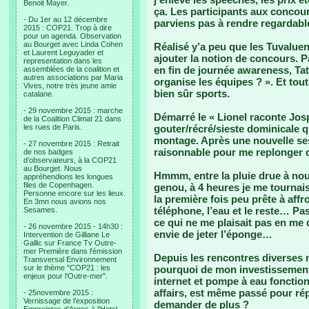
Benoit Mayer.
ça. Les participants aux concour
- Du 1er au 12 décembre
parviens pas à rendre regardabl
2015 : COP21. Trop à dire
pour un agenda. Observation
au Bourget avec Linda Cohen
Réalisé y’a peu que les Tuvalue
et Laurent Leguyader et
ajouter la notion de concours. 
representation dans les
en fin de journée awareness, 
assemblées de la coalition et
autres associations par Maria
organise les équipes ? ». Et tout
Vives, notre très jeune amie
bien sûr sports.
catalane.
- 29 novembre 2015 : marche
Démarré le « Lionel raconte Josp
de la Coalition Climat 21 dans
les rues de Paris.
gouter/récré/sieste dominicale qua
montage. Après une nouvelle ses
- 27 novembre 2015 : Retrait
raisonnable pour me replonger 
de nos badges
d’observateurs, à la COP21
au Bourget. Nous
Hmmm, entre la pluie drue à nouv
appréhendions les longues
files de Copenhagen.
genou, à 4 heures je me tournai
Personne encore sur les lieux.
la première fois peu prête à aff
En 3mn nous avions nos
téléphone, l’eau et le reste… P
Sesames.
ce qui ne me plaisait pas en me 
- 26 novembre 2015 - 14h30 :
envie de jeter l’éponge…
Intervention de Gilliane Le
Gallic sur France Tv Outre-
mer Première dans l'émission
Depuis les rencontres diverses 
Transversal Environnement
sur le thème "COP21 : les
pourquoi de mon investissement 
enjeux pour l'Outre-mer".
internet et pompe à eau fonction
affairs, est même passé pour ré
- 25novembre 2015 :
Vernissage de l’exposition
demander de plus ?