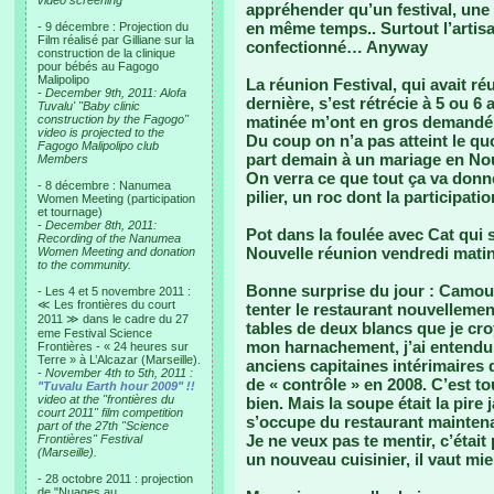
video screening
appréhender qu’un festival, une f
en même temps.. Surtout l’artis
- 9 décembre : Projection du
Film réalisé par Gilliane sur la
confectionné… Anyway
construction de la clinique
pour bébés au Fagogo
Malipolipo
La réunion Festival, qui avait r
-
December 9th, 2011: Alofa
dernière, s’est rétrécie à 5 ou 6
Tuvalu' "Baby clinic
construction by the Fagogo"
matinée m’ont en gros demandé d
video is projected to the
Du coup on n’a pas atteint le qu
Fagogo Malipolipo club
part demain à un mariage en Nouve
Members
On verra ce que tout ça va don
- 8 décembre : Nanumea
pilier, un roc dont la participat
Women Meeting (participation
et tournage)
-
December 8th, 2011:
Pot dans la foulée avec Cat qui 
Recording of the Nanumea
Nouvelle réunion vendredi mat
Women Meeting and donation
to the community.
Bonne surprise du jour : Camouf
- Les 4 et 5 novembre 2011 :
≪ Les frontières du court
tenter le restaurant nouvellem
2011 ≫ dans le cadre du 27
tables de deux blancs que je cro
eme Festival Science
mon harnachement, j’ai entendu
Frontières - « 24 heures sur
Terre » à L’Alcazar (Marseille).
anciens capitaines intérimaires d
-
November 4th to 5th, 2011 :
de « contrôle » en 2008. C’est to
"Tuvalu Earth hour 2009" !!
video at the "frontières du
bien. Mais la soupe était la pire
court 2011" film competition
s’occupe du restaurant mainten
part of the 27th "Science
Je ne veux pas te mentir, c’était
Frontières" Festival
(Marseille).
un nouveau cuisinier, il vaut mie
- 28 octobre 2011 : projection
de "Nuages au