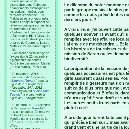
monde menacée de
Le dilemme du soir : montage de 
disparaître sous l’effet des
changements climatiques et
par le groupe musical le plus po
les actions menées pour
comme les nuits précédentes ou
retarder l’échéance. Et le
Makila invite la photographe
derniers jours ?
Marion Labéjof à exposer sa
réflexion poétique sur les liens
A vrai dire, si j’ai ouvert cette 
de l’homme à la nature.
- Ateliers d’art plastique et de
quelques souvenirs avant qu’ils
théâtre sur la BD « A l’eau, la
remplies avec les affaires locales
Terre » par le Makila pour les
enfants du Centre de Loisirs
j’ai envie de me détendre… Et 
Mathis le 21 novembre après-
les histoires de fournisseurs de
midi.
- Conférence-vernissage de
mission de Sarah ou les demande
l’exposition le 22 novembre
biodiversité.
agrémentée de contes.
Au Centre d’animation Mathis
(15 rue Mathis, Paris 19e)
La préparation de la mission de 
quelques accessoires est plus lé
- 14 novembre 2012:
Lancement de l'opération
girls assurent quasi seules. Po
"Sauvons Tuvalu"
avec la
remplir de digesteurs mais on ne
Ligue de l'Enseignement
suit ça de plus près que moi, av
- November 14th, 2012 :
Lauching day of
"Let's save
communication et Biofuels, dans
Tuvalu"
, a project with la
m’aura expédié son draft et surt
Ligue de l'Enseignement
Les autres petits trucs parisien
- 19 octobre 2012: Projection
plutôt récré.
de "
Nuages au Paradis
"
suivie d'un débat, à l'initiative
du Point Info Energie de
Alors de quoi furent faits ces 3
Vendée dans le cadre de la
qui précède bien sur…mais avan
Fête de l'Energie
de l'île
d'Yeu.
grand vent et une partie de la j