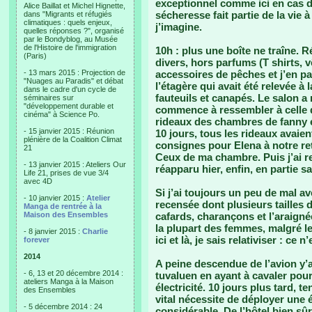
exceptionnel comme ici en cas d
Alice Baillat et Michel Hignette,
sécheresse fait partie de la vie à
dans "Migrants et réfugiés
climatiques : quels enjeux,
j’imagine.
quelles réponses ?", organisé
par le Bondyblog, au Musée
de l'Histoire de l'immigration
10h : plus une boîte ne traîne. 
(Paris)
divers, hors parfums (T shirts, 
- 13 mars 2015 : Projection de
accessoires de pêches et j’en pas
"Nuages au Paradis" et débat
l’étagère qui avait été relevée à
dans le cadre d'un cycle de
fauteuils et canapés. Le salon a 
séminaires sur
"développement durable et
commence à ressembler à celle d
cinéma" à Science Po.
rideaux des chambres de fanny e
- 15 janvier 2015 : Réunion
10 jours, tous les rideaux avaien
plénière de la Coalition Climat
consignes pour Elena à notre reto
21
Ceux de ma chambre. Puis j’ai r
- 13 janvier 2015 : Ateliers Our
réapparu hier, enfin, en partie s
Life 21, prises de vue 3/4
avec 4D
Si j’ai toujours un peu de mal a
- 10 janvier 2015 :
Atelier
recensée dont plusieurs tailles d
Manga de rentrée à la
Maison des Ensembles
cafards, charançons et l’araigné
la plupart des femmes, malgré les
- 8 janvier 2015 :
Charlie
ici et là, je sais relativiser : ce n
forever
2014
A peine descendue de l’avion y’a 
- 6, 13 et 20 décembre 2014 :
tuvaluen en ayant à cavaler pour
ateliers Manga à la Maison
électricité. 10 jours plus tard, t
des Ensembles
vital nécessite de déployer une 
- 5 décembre 2014 : 24
considérable. De l’hôtel bien sûr