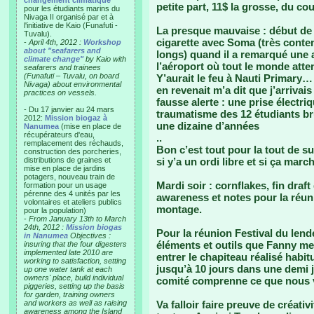
changement climatique"
petite part, 11$ la grosse, du coup
pour les étudiants marins du
Nivaga II organisé par et à
l'initiative de Kaio (Funafuti -
La presque mauvaise : début de 
Tuvalu).
cigarette avec Soma (très conte
-
April 4th, 2012 :
Workshop
about "seafarers and
longs) quand il a remarqué une a
climate change"
by Kaio with
l’aéroport où tout le monde attend
seafarers and trainees
(Funafuti – Tuvalu, on board
Y’aurait le feu à Nauti Primary…
Nivaga) about environmental
en revenait m’a dit que j’arrivais
practices on vessels.
fausse alerte : une prise électri
- Du 17 janvier au 24 mars
traumatisme des 12 étudiants brû
2012:
Mission biogaz à
une dizaine d’années
Nanumea
(mise en place de
récupérateurs d'eau,
..
remplacement des réchauds,
Bon c’est tout pour la tout de suit
construction des porcheries,
distributions de graines et
si y’a un ordi libre et si ça marc
mise en place de jardins
potagers, nouveau train de
Mardi soir : cornflakes, fin draf
formation pour un usage
pérenne des 4 unités par les
awareness et notes pour la réun
volontaires et ateliers publics
montage.
pour la population)
-
From January 13th to March
24th, 2012 :
Mission biogas
Pour la réunion Festival du lend
in Nanumea
Objectives :
éléments et outils que Fanny met
insuring that the four digesters
implemented late 2010 are
entrer le chapiteau réalisé habi
working to satisfaction, setting
jusqu’à 10 jours dans une demi 
up one water tank at each
owners' place, build individual
comité comprenne ce que nous vou
piggeries, setting up the basis
for garden, training owners
and workers as well as raising
Va falloir faire preuve de créati
awareness among the Island