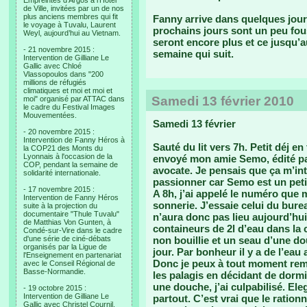
Empreintes d’Argos à l’Hotel
de Ville, invitées par un de nos
plus anciens membres qui fit
Fanny arrive dans quelques jours,
le voyage à Tuvalu, Laurent
prochains jours sont un peu fous.
Weyl, aujourd’hui au Vietnam.
seront encore plus et ce jusqu’a
- 21 novembre 2015 :
semaine qui suit.
Intervention de Gilliane Le
Gallic avec Chloé
Vlassopoulos dans "200
millions de réfugiés
climatiques et moi et moi et
Samedi 13 février 2010
moi" organisé par ATTAC dans
le cadre du Festival Images
Mouvementées.
Samedi 13 février
- 20 novembre 2015 :
Intervention de Fanny Héros à
Sauté du lit vers 7h. Petit déj 
la COP21 des Monts du
Lyonnais à l'occasion de la
envoyé mon amie Semo, édité par
COP, pendant la semaine de
avocate. Je pensais que ça m’in
solidarité internationale.
passionner car Semo est un petit 
- 17 novembre 2015 :
A 8h, j’ai appelé le numéro que
Intervention de Fanny Héros
sonnerie. J’essaie celui du bure
suite à la projection du
documentaire "Thule Tuvalu"
n’aura donc pas lieu aujourd’hui
de Matthias Von Gunten, à
containeurs de 2l d’eau dans la c
Condé-sur-Vire dans le cadre
d'une série de ciné-débats
non bouillie et un seau d’une dou
organisés par la Ligue de
jour. Par bonheur il y a de l’eau
l'Enseignement en partenariat
Donc je peux à tout moment rempl
avec le Conseil Régional de
Basse-Normandie.
les palagis en décidant de dormi
une douche, j’ai culpabilisé. El
- 19 octobre 2015 :
Intervention de Gilliane Le
partout. C’est vrai que le ratio
Gallic avec Christel Cournil,