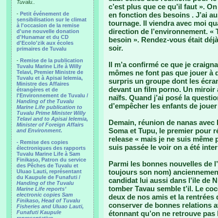
Tuvalu..
c’est plus que ce qu’il faut ». 
-
Petit événement de
en fonction des besoins . J’ai au
sensibilisation sur le climat
tournage. Il viendra avec moi qu
à l'occasion de la remise
direction de l’environnement. « 
d'une nouvelle donation
d'Hunamar et du CD
besoin ». Rendez-vous était déjà 
d'Ecolo'zik aux écoles
soir.
primaires de Tuvalu
-
Remise de la publication
Il m’a confirmé ce que je craignai
Tuvalu Marine Life à Willy
mômes ne font pas que jouer à d
Telavi, Premier Ministre de
Tuvalu et à Apisai Ielemia,
surpris un groupe dont les écran
Ministre des Affaires
devant un film porno. Un miroir 
étrangères et de
l'Environnement de Tuvalu /
naïfs. Quand j’ai posé la questio
Handing of the Tuvalu
d’empêcher les enfants de jouer à
Marine Life publication to
Tuvalu Prime Minister Willy
Telavi and to Apisai Ielemia,
Demain, réunion de nanas avec Pe
Minister of Foreign Affairs
Soma et Tupu, le premier pour ré
and Environment.
release « mais je ne suis même 
- Remise des copies
suis passée le voir on a été inter
électroniques des rapports
Tuvalu Marine Life à Sam
Finikaso, Patron du service
Parmi les bonnes nouvelles de l’
des Pêches de Tuvalu et
toujours son nom) anciennement
Uluao Lauti, représentant
du Kaupule de Funafuti /
candidat lui aussi dans l’ile de N
Handing of the Tuvalu
tomber Tavau semble t’il. Le coc
Marine Life reports’
electronic copies Sam
deux de nos amis et la rentrées 
Finikaso, Head of Tuvalu
conserver de bonnes relations 
Fisheries and Uluao Lauti,
Funafuti Kaupule
étonnant qu’on ne retrouve pas 