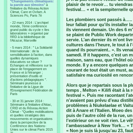
"Changements climatiques:
plaisir de te revoir… tu viendras
la parole aux témoins"
à
l'initiative du Réseau Action
festival… « et la sempiternelle q
Climat, Care et Oxfam. A
Sciences Po, Paris 7è
Les plombiers sont passés à….. 6 
- 22 mars 2014 : L'archipel
leur fallait pour qu’ils installer 
monde, 7ème conférence
ils viennent demain. Un des 6 
grand public du cycle « Iles
laboratoires » organisé par
se plaint de Public Work departm
l'IRD à la bibliothèque de
servie. L’an dernier ils m’ont liv
l’Alcazar, Marseille
cultures dans l’heure, le tout à l
- 5 mars 2014 : " La Solidarité
quand ils pourraient.. ». Ils venai
Internationale : de la
samedi. If it happens, c’est un m
sensibilisation à l'action, dans
quelles dynamiques
maison, sans eau, que l’hôtel où
éducatives se situer ?
monde. Il y a encore quelques an
Echanges et réflexions sur la
place de l'engagement en
courant de tout était un must, au
France et à l'étranger ;
satisfaire ma curiosité en renco
présentation d'outils et
d'actions pédagogiques ".
Séminaire jeunesse à
Alors que je repartais sous la p
l'initiative de la Ligue de
temps , Melton « Kilifi était à la
l'Enseignement Fédération de
Paris
festival ». Puis me racontant l’ate
n’avaient pas prévu d’eau distillé
- 30 et 31 janvier 2014 :
Séminaire à l'initiative d'Attac,
problèmes à Niukelaelae et Vaitu
CRID et du Réseau Action
dit à Anare et l’Italien. Moeo des
Climat - "Quelles mobilisations
puis de l’autre côté de la rue, 
et quelles stratégies des
mouvements et organisations
l’extérieur on ne voit rien. Le v
dans la perspective de la
l’ambassadeur à New York… « Ton
Conférence des Nations-
Unies sur le climat Paris 2015
« Non je suis là jusqu’au 23, fa