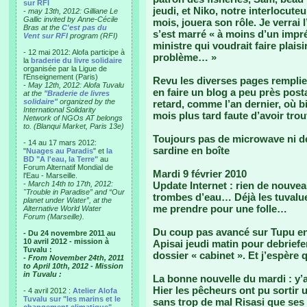
sur RFI
jeudi, et Niko, notre interlocute
-
may 13th, 2012: Gilliane Le
Gallic invited by Anne-Cécile
mois, jouera son rôle. Je verrai l
Bras at the
C'est pas du
s’est marré « à moins d’un impr
Vent sur RFI
program (RFI)
ministre qui voudrait faire plaisi
- 12 mai 2012: Alofa participe à
problème… »
la
braderie du livre solidaire
organisée par la Ligue de
l'Enseignement (Paris)
Revu les diverses pages remplies
-
May 12th, 2012: Alofa Tuvalu
en faire un blog a peu près post
at the
"Braderie de livres
solidaire"
organized by the
retard, comme l’an dernier, où b
International Solidarity
mois plus tard faute d’avoir tro
Network of NGOs AT belongs
to. (Blanqui Market, Paris 13e)
Toujours pas de microwave ni d
- 14 au 17 mars 2012:
sardine en boîte
"
Nuages au Paradis
" et
la
BD "A l'eau, la Terre"
au
Forum Alternatif Mondial de
Mardi 9 février 2010
l'Eau - Marseille.
-
March 14th to 17th, 2012:
Update Internet : rien de nouvea
"Trouble in Paradise” and “Our
trombes d’eau… Déjà les tuvalue
planet under Water”, at the
me prendre pour une folle…
Alternative World Water
Forum (Marseille).
Du coup pas avancé sur Tupu en
- Du 24 novembre 2011 au
10 avril 2012 - mission à
Apisai jeudi matin pour debriefe
Tuvalu :
dossier « cabinet ». Et j’espère q
- From November 24th, 2011
to April 10th, 2012 - Mission
in Tuvalu :
La bonne nouvelle du mardi : y’a
Hier les pêcheurs ont pu sortir
- 4 avril 2012 :
Atelier Alofa
Tuvalu sur "les marins et le
sans trop de mal Risasi que ses t