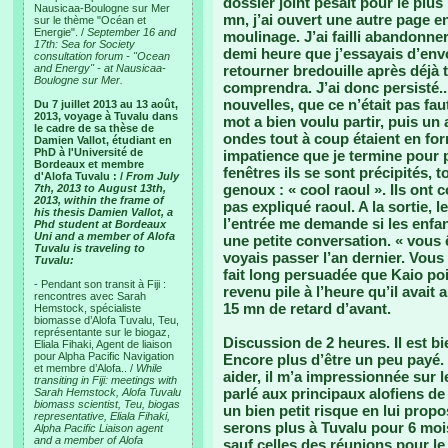
dossier joint pesait pour le plu
Nausicaa-Boulogne sur Mer
mn, j’ai ouvert une autre page 
sur le thème "Océan et
Energie". /
September 16 and
moulinage. J’ai failli abandonner 
17th: Sea for Society
demi heure que j’essayais d’envo
consultation forum - "Ocean
and Energy" - at Nausicaa-
retourner bredouille après déjà t
Boulogne sur Mer.
comprendra. J’ai donc persisté.
nouvelles, que ce n’était pas fa
Du 7 juillet 2013 au 13 août,
2013, voyage à Tuvalu dans
mot a bien voulu partir, puis un
le cadre de sa thèse de
ondes tout à coup étaient en f
Damien Vallot, étudiant en
PhD à l'Université de
impatience que je termine pour 
Bordeaux et membre
fenêtres ils se sont précipités, t
d'Alofa Tuvalu : /
From July
genoux : « cool raoul ». Ils ont 
7th, 2013 to August 13th,
2013, within the frame of
pas expliqué raoul. A la sortie,
his thesis Damien Vallot, a
l’entrée me demande si les enfa
Phd student at Bordeaux
Uni and a member of Alofa
une petite conversation. « vous 
Tuvalu is traveling to
voyais passer l’an dernier. Vous
Tuvalu:
fait long persuadée que Kaio poir
- Pendant son transit à Fiji :
revenu pile à l’heure qu’il avait
rencontres avec Sarah
15 mn de retard d’avant.
Hemstock, spécialiste
biomasse d’Alofa Tuvalu, Teu,
représentante sur le biogaz,
Discussion de 2 heures. Il est bi
Eliala Fihaki, Agent de liaison
pour Alpha Pacific Navigation
Encore plus d’être un peu payé.
et membre d’Alofa.. /
While
aider, il m’a impressionnée sur l
transiting in Fiji: meetings with
parlé aux principaux alofiens de
Sarah Hemstock, Alofa Tuvalu
biomass scientist, Teu, biogas
un bien petit risque en lui prop
representative, Eliala Fihaki,
serons plus à Tuvalu pour 6 mois
Alpha Pacific Liaison agent
and a member of Alofa
sauf celles des réunions pour le 