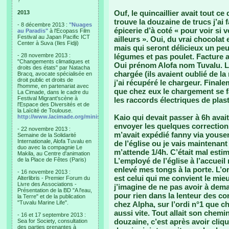
?"
Ouf, le quincaillier avait tout ce
2013
trouve la douzaine de trucs j’ai f
- 8 décembre 2013 :
"Nuages
épicerie d’à coté « pour voir si
au Paradis"
à l'Ecopass Film
Festival au Japan Pacific ICT
ailleurs ». Oui, du vrai chocolat
Center à Suva (Iles Fidji)
mais qui seront délicieux un peu
- 28 novembre 2013 :
légumes et pas poulet. Facture 
"Changements climatiques et
Oui prénom Alofa nom Tuvalu. L
droits des états" par Natacha
chargée (ils avaient oublié de la
Bracq, avocate spécialisée en
droit public et droits de
j’ai récupéré le chargeur. Finale
l'homme, en partenariat avec
que chez eux le chargement se fa
La Cimade, dans le cadre du
Festival Migrant'scène à
les raccords électriques de plast
l'Espace des Diversités et de
la Laïcité de Toulouse.
Kaio qui devait passer à 6h avait
http://www.lacimade.org/minisites/migrantscene
envoyer les quelques correction
- 22 novembre 2013 :
m’avait expédié fanny via yousend
Semaine de la Solidarité
Internationale, Alofa Tuvalu en
de l’église ou je vais maintenan
duo avec la compagnie Le
m’attende 1/4h. C’était mal esti
Makila, au Centre d'animation
de la Place de Fêtes (Paris)
L’employé de l’église à l’accueil 
enlevé mes tongs à la porte. L’o
- 16 novembre 2013 :
est celui qui me convient le mieux
Alterlibris - Premier Forum du
Livre des Associations -
j’imagine de ne pas avoir à deman
Présentation de la BD "A l'eau,
pour rien dans la lenteur des co
la Terre" et de la publication
"Tuvalu Marine Life".
chez Alpha, sur l’ordi n°1 que ch
aussi vite. Tout allait son chemi
- 16 et 17 septembre 2013 :
douzaine, c’est après avoir cliq
Sea for Society, consultation
des parties prenantes à