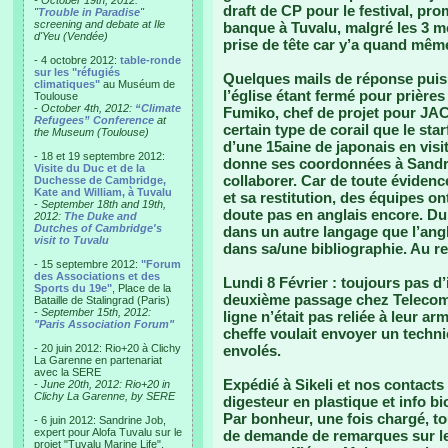
- October 19th, 2012:
draft de CP pour le festival, pro
"
Trouble in Paradise
"
screening and debate at Ile
banque à Tuvalu, malgré les 3 mo
d'Yeu (Vendée)
prise de tête car y’a quand même
- 4 octobre 2012:
table-ronde
sur les "réfugiés
Quelques mails de réponse puis i
climatiques"
au Muséum de
l’église étant fermé pour prières 
Toulouse
-
October 4th, 2012:
“Climate
Fumiko, chef de projet pour JAC
Refugees” Conference
at
certain type de corail que le sta
the Museum (Toulouse)
d’une 15aine de japonais en visit
- 18 et 19 septembre 2012:
donne ses coordonnées à Sandri
Visite du Duc et de la
collaborer. Car de toute évidenc
Duchesse de Cambridge,
Kate and William, à Tuvalu
et sa restitution, des équipes on
-
September 18th and 19th,
doute pas en anglais encore. Du
2012:
The Duke and
Dutches of Cambridge's
dans un autre langage que l’angl
visit to Tuvalu
dans sa/une bibliographie. Au 
- 15 septembre 2012:
"Forum
des Associations et des
Lundi 8 Février
: toujours pas d
Sports du 19e"
, Place de la
deuxième passage chez Telecom, 
Bataille de Stalingrad (Paris)
-
September 15th, 2012:
ligne n’était pas reliée à leur 
"Paris Association Forum"
cheffe voulait envoyer un technic
- 20 juin 2012: Rio+20 à Clichy
envolés.
La Garenne en partenariat
avec la SERE
Expédié à Sikeli et nos contacts
-
June 20th, 2012: Rio+20 in
Clichy La Garenne, by SERE
digesteur en plastique et info bi
Par bonheur, une fois chargé, to
- 6 juin 2012: Sandrine Job,
expert pour Alofa Tuvalu sur le
de demande de remarques sur le
projet "Tuvalu Marine Life",