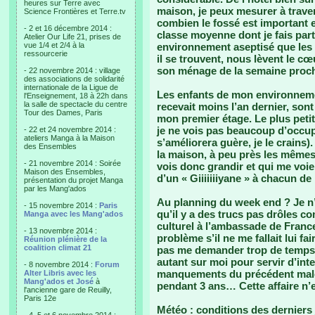
heures sur Terre avec
maison, je peux mesurer à traver
Science Frontières et Terre.tv
combien le fossé est important 
- 2 et 16 décembre 2014 :
classe moyenne dont je fais part
Atelier Our Life 21, prises de
vue 1/4 et 2/4 à la
environnement aseptisé que les 
ressourcerie
il se trouvent, nous lèvent le cœu
son ménage de la semaine procha
- 22 novembre 2014 : village
des associations de solidarité
internationale de la Ligue de
Les enfants de mon environnement
l'Enseignement, 18 à 22h dans
la salle de spectacle du centre
recevait moins l’an dernier, so
Tour des Dames, Paris
mon premier étage. Le plus petit
je ne vois pas beaucoup d’occupa
- 22 et 24 novembre 2014 :
ateliers Manga à la Maison
s’améliorera guère, je le crains)
des Ensembles
la maison, à peu près les mêmes
- 21 novembre 2014 : Soirée
vois donc grandir et qui me voien
Maison des Ensembles,
d’un « Giiiiiiiyane » à chacun 
présentation du projet Manga
par les Mang'ados
Au planning du week end ? Je n’a
- 15 novembre 2014 :
Paris
qu’il y a des trucs pas drôles c
Manga avec les Mang'ados
culturel à l’ambassade de France
- 13 novembre 2014 :
problème s’il ne me fallait lui fa
Réunion plénière de la
coalition climat 21
pas me demander trop de temps 
autant sur moi pour servir d’inte
- 8 novembre 2014 :
Forum
manquements du précédent malo
Alter Libris avec les
Mang'ados et José
à
pendant 3 ans… Cette affaire n’es
l'ancienne gare de Reuilly,
Paris 12e
Météo : conditions des derniers 