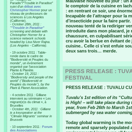
Mauvaise nouvelle du jour : un an
Paradis"/"Trouble in Paradise"
le comptoir de la cuisine en lac
suivi d'un
débat avec
Christopher Horner
pour un
: en rentrant ce soir, une énor
réseau de professeurs de
Incapable de l’attraper pour la m
sciences à Los Angeles
d’insecticide pour la faire parti
(Californie).
-
October 28th, 2011 :
nouveau tenté de la rediriger ve
"
"Trouble in Paradise"
introduite dans mon placard, je n
screening and debate with
Christopher Horner for a
chaussure, en culpabilisant série
science network schools
cru avoir la berlue en évitant de
headed by Lisa Niver Rajna.
cuisine.. Celle ci s’est enfuie s
(Los Angeles - California).
deux sans trois… merde.
- 19 octobre 2011 : Table-
ronde dans le cadre de
"Biodiversité et Peuples du
monde", un événement
organisé par l'association
PRESS RELEASE : TUVA
Plante & Planète.
-
October 19, 2011 :
FESTIVAL
"Biodiversity and people of the
world" ("Biodiversité et
Peuples du monde"), by the
PRESS RELEASE : TUVALU CU
Plant & Planet Association.
- 4 octobre 2011 : Gilliane
Tuvalu’s 1st edition of its “Cult
intervient au séminaire « Les
is High! – will take place during 
migrant(e)s du climat », à
Bruxelles
year, from Feb 26th to March 1st
-
October 4th, 2011 : Gilliane
submerged by sea water coming
is a keyspeaker at the
"Climate Migrants" seminar in
Brussels
Today global warming is the mos
- 10 septembre 2011 :
Forum
remote and sparsely populated a
des Associations