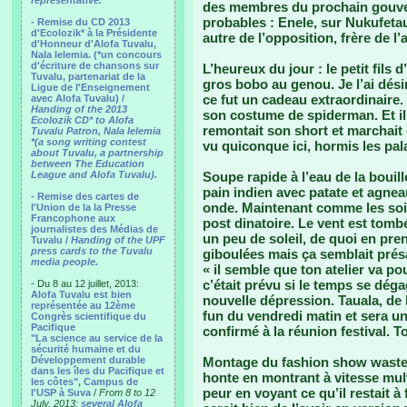
representative.
des membres du prochain gouver
probables : Enele, sur Nukufeta
- Remise du CD 2013
d'Ecolozik* à la Présidente
autre de l’opposition, frère de 
d'Honneur d'Alofa Tuvalu,
Nala Ielemia. (*un concours
d'écriture de chansons sur
L’heureux du jour : le petit fils d
Tuvalu, partenariat de la
gros bobo au genou. Je l’ai dési
Ligue de l'Enseignement
ce fut un cadeau extraordinaire. 
avec Alofa Tuvalu) /
Handing of the 2013
son costume de spiderman. Et il 
Ecolozik CD* to Alofa
remontait son short et marchait e
Tuvalu Patron, Nala Ielemia
*(a song writing contest
vu quiconque ici, hormis les pal
about Tuvalu, a partnership
between The Education
League and Alofa Tuvalu).
Soupe rapide à l’eau de la bouill
pain indien avec patate et agne
- Remise des cartes de
onde. Maintenant comme les soir
l'Union de la la Presse
Francophone aux
post dinatoire. Le vent est tomb
journalistes des Médias de
un peu de soleil, de quoi en pr
Tuvalu /
Handing of the UPF
press cards to the Tuvalu
giboulées mais ça semblait présag
media people.
« il semble que ton atelier va p
c’était prévu si le temps se dég
- Du 8 au 12 juillet, 2013:
Alofa Tuvalu est bien
nouvelle dépression. Tauala, de 
représentée au 12ème
fun du vendredi matin et sera un
Congrès scientifique du
Pacifique
confirmé à la réunion festival. T
"La science au service de la
sécurité humaine et du
Développement durable
Montage du fashion show waste 2
dans les îles du Pacifique et
honte en montrant à vitesse mult
les côtes", Campus de
peur en voyant ce qu’il restait à 
l'USP à Suva
/
From 8 to 12
July, 2013:
several Alofa