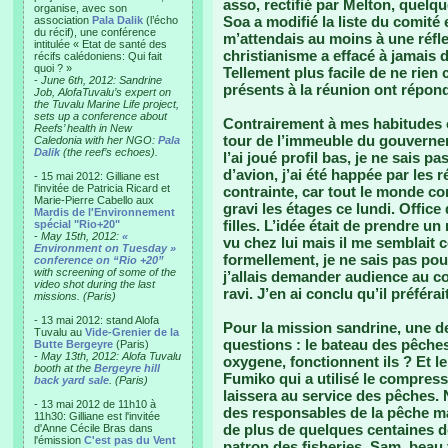
asso, rectifié par Melton, quelqu
organise, avec son
Soa a modifié la liste du comité
association
Pala Dalik
(l’écho
du récif), une conférence
m’attendais au moins à une réfle
intitulée « Etat de santé des
christianisme a effacé à jamais
récifs calédoniens: Qui fait
quoi ? »
Tellement plus facile de ne rien
-
June 6th, 2012: Sandrine
présents à la réunion ont répon
Job, AlofaTuvalu’s expert on
the Tuvalu Marine Life project,
sets up a conference about
Contrairement à mes habitudes ou
Reefs’ health in New
tour de l’immeuble du gouverneme
Caledonia with her NGO:
Pala
Dalik
(the reef’s echoes).
l’ai joué profil bas, je ne sais 
d’avion, j’ai été happée par les
- 15 mai 2012: Gilliane est
l'invitée de Patricia Ricard et
contrainte, car tout le monde com
Marie-Pierre Cabello aux
gravi les étages ce lundi. Offic
Mardis de l'Environnement
filles. L’idée était de prendre un
spécial "Rio+20"
-
May 15th, 2012:
«
vu chez lui mais il me semblait c
Environment on Tuesday »
formellement, je ne sais pas pour
conference on “Rio +20”
with screening of some of the
j’allais demander audience au cons
video shot during the last
ravi. J’en ai conclu qu’il préférai
missions. (Paris)
- 13 mai 2012: stand Alofa
Pour la mission sandrine, une d
Tuvalu au
Vide-Grenier de la
questions : le bateau des pêches e
Butte Bergeyre
(Paris)
-
May 13th, 2012: Alofa Tuvalu
oxygene, fonctionnent ils ? Et 
booth at the
Bergeyre hill
Fumiko qui a utilisé le compresse
back yard sale
. (Paris)
laissera au service des pêches. 
- 13 mai 2012 de 11h10 à
des responsables de la pêche ma
11h30: Gilliane est l'invitée
de plus de quelques centaines d
d'Anne Cécile Bras dans
l'émission
C'est pas du Vent
patron des fisheries, Sam, beau f