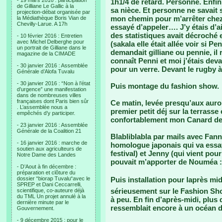
- 19 mars 2016 : participation
1h1/4 de retard. Personne. Enfin
de Gilliane Le Gallic à la
sa nièce. Et personne ne savait s
projection-débat organisée par
mon chemin pour m’arrêter chez C
la Médiathèque Boris Vian de
Chevilly-Larue. A 17h
essayé d’appeler…. J’y étais d’a
des statistiques avait décroché e
- 10 février 2016 : Entretien
avec Michel Delberghe pour
(sakala elle était allée voir si Pe
un portrait de Gilliane dans le
demandait gilliane ou pennie, il 
magazine de la CIMADE
connaît Penni et moi j’étais deva
- 30 janvier 2016 : Assemblée
pour un verre. Devant le rugby à 
Générale d’Alofa Tuvalu
- 30 janvier 2016 : “Non à l’état
Puis montage du fashion show.
d’urgence” une manifestation
dans de nombreuses villes
françaises dont Paris bien sûr
Ce matin, levée presqu’aux aur
. L’assemblée nous a
premier petit déj sur la terrasse
empêchés d’y participer.
confortablement mon Canard de 
- 23 janvier 2016 : Assemblée
Générale de la Coalition 21
Blabliblabla par mails avec Fan
- 16 janvier 2016 : marche de
homologue japonais qui va essay
soutien aux agriculteurs de
festival) et Jenny (qui vient pou
Notre Dame des Landes
pouvait m’apporter de Nouméa : 
- D’Aout à fin décembre :
préparation et clôture du
dossier “biorap Tuvalu“avec le
Puis installation pour laprès 
SPREP et Dani Ceccarrelli,
sérieusement sur le Fashion Sho
scientifique, co-auteure déjà
du TML Un projet annulé à la
à peu. En fin d’après-midi, plus 
dernière minute par le
ressemblait encore à un océan 
Gouvernement.
- 9 décembre 2015 : pour le