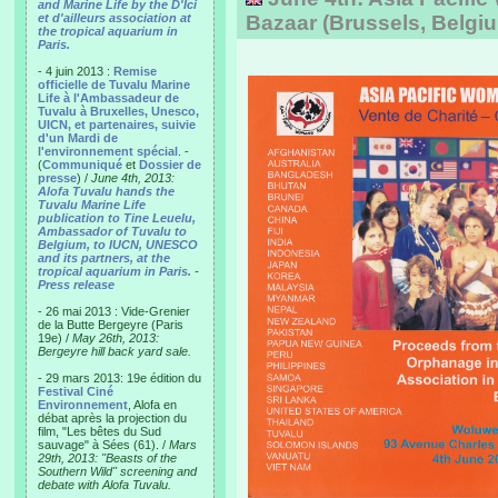
and Marine Life by the D'Ici
et d'ailleurs association at
Bazaar (Brussels, Belgi
the tropical aquarium in
Paris.
- 4 juin 2013 :
Remise
officielle de Tuvalu Marine
Life à l'Ambassadeur de
Tuvalu à Bruxelles, Unesco,
UICN, et partenaires, suivie
d'un Mardi de
l'environnement spécial
. -
(
Communiqué
et
Dossier de
presse
) /
June 4th, 2013:
Alofa Tuvalu hands the
Tuvalu Marine Life
publication to Tine Leuelu,
Ambassador of Tuvalu to
Belgium, to IUCN, UNESCO
and its partners, at the
tropical aquarium in Paris.
-
Press release
- 26 mai 2013 : Vide-Grenier
de la Butte Bergeyre (Paris
19e) /
May 26th, 2013:
Bergeyre hill back yard sale.
- 29 mars 2013: 19e édition du
Festival Ciné
Environnement
, Alofa en
débat après la projection du
film, "Les bêtes du Sud
sauvage" à Sées (61). /
Mars
29th, 2013: "Beasts of the
Southern Wild" screening and
debate with Alofa Tuvalu.