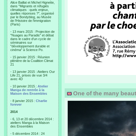
Alice Baillat et Michel Hignette,
dans "Migrants et réfugiés
climatiques : quels enjeux,
quelles réponses ?", organisé
par le Bondyblog, au Musée
de l'Histoire de l'immigration
(Paris)
- 13 mars 2015 : Projection de
"Nuages au Paradis" et débat
dans le cadre d'un cycle de
séminaires sur
"développement durable et
cinéma" à Science Po.
- 15 janvier 2015 : Réunion
plénière de la Coalition Climat
21
- 13 janvier 2015 : Ateliers Our
Life 21, prises de vue 3/4
avec 4D
- 10 janvier 2015 :
Atelier
Manga de rentrée à la
One of the many beautif
Maison des Ensembles
- 8 janvier 2015 :
Charlie
forever
2014
- 6, 13 et 20 décembre 2014 :
ateliers Manga à la Maison
des Ensembles
- 5 décembre 2014 : 24