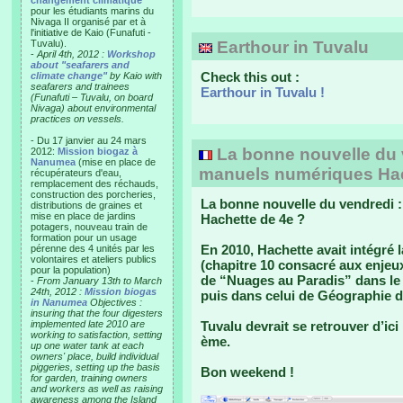
changement climatique"
pour les étudiants marins du
Nivaga II organisé par et à
l'initiative de Kaio (Funafuti -
Tuvalu).
Earthour in Tuvalu
-
April 4th, 2012 :
Workshop
about "seafarers and
Check this out :
climate change"
by Kaio with
seafarers and trainees
Earthour in Tuvalu !
(Funafuti – Tuvalu, on board
Nivaga) about environmental
practices on vessels.
- Du 17 janvier au 24 mars
La bonne nouvelle du v
2012:
Mission biogaz à
Nanumea
(mise en place de
manuels numériques Hac
récupérateurs d'eau,
remplacement des réchauds,
construction des porcheries,
La bonne nouvelle du vendredi 
distributions de graines et
mise en place de jardins
Hachette de 4e ?
potagers, nouveau train de
formation pour un usage
En 2010, Hachette avait intégré l
pérenne des 4 unités par les
volontaires et ateliers publics
(chapitre 10 consacré aux enjeu
pour la population)
de “Nuages au Paradis” dans le
-
From January 13th to March
24th, 2012 :
Mission biogas
puis dans celui de Géographie d
in Nanumea
Objectives :
insuring that the four digesters
implemented late 2010 are
Tuvalu devrait se retrouver d’i
working to satisfaction, setting
ème.
up one water tank at each
owners' place, build individual
piggeries, setting up the basis
Bon weekend !
for garden, training owners
and workers as well as raising
awareness among the Island