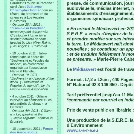
presse, de communication, jour
Paradis"/"Trouble in Paradise"
suivi d'un
débat avec
audiovisuelle, médias internet, 
Christopher Horner
pour un
établissements d’enseignement, 
réseau de professeurs de
sciences à Los Angeles
organismes syndicaux professio
(Californie).
-
October 28th, 2011 :
« En créant le Médiasvert en 2011
"
"Trouble in Paradise"
screening and debate with
S.E.R.E. a voulu s’inspirer de la
Christopher Horner for a
et prendre modèle sur ses intera
science network schools
headed by Lisa Niver Rajna.
la terre. Le Médiasvert naît ains
(Los Angeles - California).
nouvelles ; de constituer un app
- 19 octobre 2011 : Table-
; et de traduire fidèlement le m
ronde dans le cadre de
se présente. »
Marie-Pierre Cabe
"Biodiversité et Peuples du
monde", un événement
organisé par l'association
Le
Médiasvert
est l’outil de trav
Plante & Planète.
-
October 19, 2011 :
"Biodiversity and people of the
Format :17,2 x 12cm , 440 Pages
world" ("Biodiversité et
N° National 02 3 149 850 . Dépô
Peuples du monde"), by the
Plant & Planet Association.
Tarif préférentiel jusqu’au 11 Ma
- 4 octobre 2011 : Gilliane
*commande par courriel en indiq
intervient au séminaire « Les
migrant(e)s du climat », à
Bruxelles
Prix de vente public en librairie
-
October 4th, 2011 : Gilliane
is a keyspeaker at the
"Climate Migrants" seminar in
Une production de la S.E.R.E, l
Brussels
d’Environnement
- 10 septembre 2011 :
Forum
www.s-e-r-e.eu
des Associations