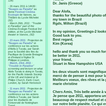
12e).
Dr. Janis (Greece)
- 26 mars 2011 à 14h30 :
"
Nuages au Paradis
" au
Dear Alofa,
3eme
Festival Cinéma
Ecologie
de Vanves, au
thanks for the beautiful photo o
Théâtre du Lycée Michelet
my town in Brazil
(92)
Rgds, Milton (Brazil)
-
March 26th, 2011 : "Trouble
in Paradise" part of the
Cinéma Ecologie Festival 3rd
In my opinion, Greetings-2 looks
edition, at the Lycée Michelet
theater in Vanves, (92)
Good luck to you.
Best regard,
-
23 mars 2011
: Projection de
Kim (Korea)
"
Nuages au Paradis
" et
conférence sur les actions
d'Alofa à Tuvalu, par Sarah
hello and thank you so much for t
pour la Société des Iles du
Pacifique de Grande Bretagne
be better in 2011.
et d'Ireland à l'église St
your friend,
Philippe à Londres.
-
March, 23rd, 2011
:
Stuart in New Hampshire USA
"
Trouble in Paradise
"
screening and lecture on what
les deux visuels sont magnifique
Alofa Tuvalu is doing in Tuvalu,
for the Pacific Islands Society
merci de de penser à moi pour l
of the UK and Ireland at St
Meilleurs voeux, des rêves et la 
Philips Church, Earls Court,
London, by Sarah Hemstock
marie christine
-
11 mars 2011
: Projection de
Chers Amis, Très belle année à 
"
Nuages au Paradis
" et
conférence sur les actions
Je pense que 2011, apportera un
d'Alofa à Tuvalu, par Sarah
beaucoup de respect mutuel et d
pour les étudiants de
l'Université de Nottingham
sur notre belle planète. Ce qui 
Trend