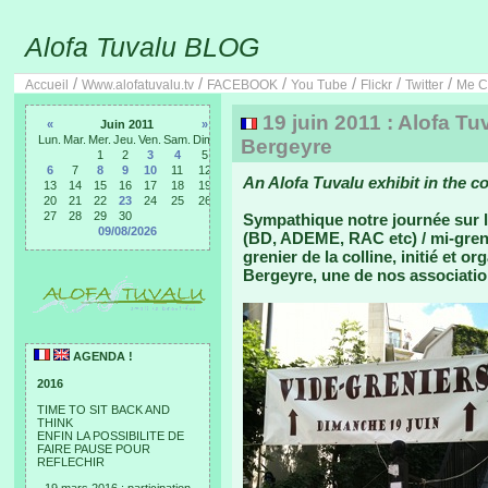
Alofa Tuvalu BLOG
/
/
/
/
/
/
Accueil
Www.alofatuvalu.tv
FACEBOOK
You Tube
Flickr
Twitter
Me C
19 juin 2011 : Alofa Tu
«
Juin 2011
»
Lun.
Mar.
Mer.
Jeu.
Ven.
Sam.
Dim.
Bergeyre
1
2
3
4
5
6
7
8
9
10
11
12
An Alofa Tuvalu exhibit in the co
13
14
15
16
17
18
19
20
21
22
23
24
25
26
27
28
29
30
Sympathique notre journée sur l
09/08/2026
(BD, ADEME, RAC etc) / mi-grenie
grenier de la colline, initié et o
Bergeyre, une de nos associatio
AGENDA !
2016
TIME TO SIT BACK AND
THINK
ENFIN LA POSSIBILITE DE
FAIRE PAUSE POUR
REFLECHIR