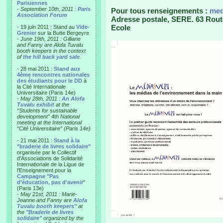
Parisiennes
-
September 10th, 2011 :
Paris
Pour tous renseignements :
med
Association Forum
Adresse postale, SERE. 63 Rout
Ecole
- 19 juin 2011 : Stand au
Vide-
Grenier
sur la Butte Bergeyre
-
June 19th, 2011 : Gilliane
and Fanny are Alofa Tuvalu
booth keepers in the context
of
the hill back yard sale
.
- 28 mai 2011 :
Stand aux
4ème rencontres nationales
des étudiants pour le DD
à
la Cité Internationale
Universitaire (Paris 14e)
-
May 28th, 2011 :
An Alofa
Tuvalu exhibit
at the
“Students for sustainable
development” 4th National
meeting at the International
“Cité Universitaire” (Paris 14e)
- 21 mai 2011 :
Stand à la
"braderie de livres solidaire"
organisée par le Collectif
d'Associations de Solidarité
Internationale de la Ligue de
l'Enseignement pour la
Campagne "Pas
d'éducation, pas d'avenir
"
(Paris 13e)
-
May 21st, 2011 : Marie-
Jeanne and Fanny are
Alofa
Tuvalu booth keepers"
at
the
"Braderie de livres
solidaire"
organized by the