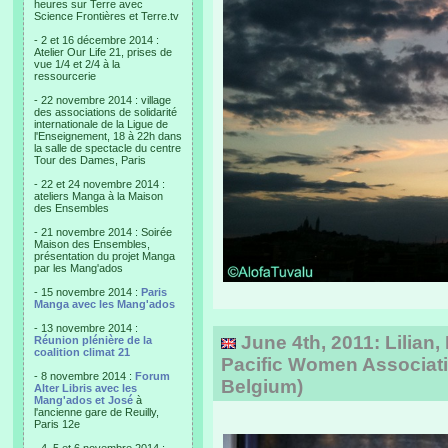
heures sur Terre avec
Science Frontières et Terre.tv
- 2 et 16 décembre 2014 :
Atelier Our Life 21, prises de
vue 1/4 et 2/4 à la
ressourcerie
- 22 novembre 2014 : village
des associations de solidarité
internationale de la Ligue de
l'Enseignement, 18 à 22h dans
la salle de spectacle du centre
Tour des Dames, Paris
- 22 et 24 novembre 2014 :
ateliers Manga à la Maison
des Ensembles
- 21 novembre 2014 : Soirée
Maison des Ensembles,
présentation du projet Manga
par les Mang'ados
- 15 novembre 2014 :
Paris
Manga avec les Mang'ados
- 13 novembre 2014 :
June 4th, 2011: Lilian, 
Réunion plénière de la
coalition climat 21
Pacific Women Associati
- 8 novembre 2014 :
Forum
Belgium)
Alter Libris avec les
Mang'ados et José
à
l'ancienne gare de Reuilly,
Paris 12e