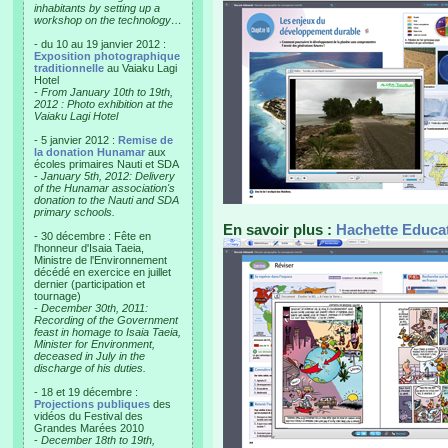
inhabitants by setting up a
workshop on the technology…
- du 10 au 19 janvier 2012 :
Exposition photographique
traditionnelle
au Vaiaku Lagi
Hotel
-
From January 10th to 19th,
2012 : Photo exhibition at the
Vaiaku Lagi Hotel
- 5 janvier 2012 :
Remise de
la donation Hunamar
aux
écoles primaires Nauti et SDA
-
January 5th, 2012: Delivery
of the Hunamar association's
donation to the Nauti and SDA
primary schools.
En savoir plus :
Hachette Educa
- 30 décembre : Fête en
l'honneur d'Isaia Taeia,
Ministre de l'Environnement
décédé en exercice en juillet
dernier (participation et
tournage)
-
December 30th, 2011:
Recording of the Government
feast in homage to Isaia Taeia,
Minister for Environment,
deceased in July in the
discharge of his duties.
- 18 et 19 décembre :
Projections publiques
des
vidéos du Festival des
Grandes Marées 2010
-
December 18th to 19th,