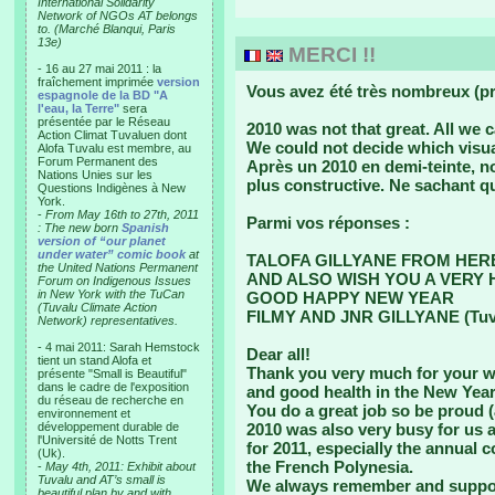
International Solidarity
Network of NGOs AT belongs
to. (Marché Blanqui, Paris
13e)
MERCI !!
- 16 au 27 mai 2011 : la
fraîchement imprimée
version
Vous avez été très nombreux (pr
espagnole de la BD "A
l'eau, la Terre"
sera
présentée par le Réseau
2010 was not that great. All we 
Action Climat Tuvaluen dont
We could not decide which visua
Alofa Tuvalu est membre, au
Forum Permanent des
Après un 2010 en demi-teinte, 
Nations Unies sur les
plus constructive. Ne sachant qu
Questions Indigènes à New
York.
-
From May 16th to 27th, 2011
Parmi vos réponses :
: The new born
Spanish
version of “our planet
under water” comic book
at
TALOFA GILLYANE FROM HER
the United Nations Permanent
AND ALSO WISH YOU A VERY 
Forum on Indigenous Issues
in New York with the TuCan
GOOD HAPPY NEW YEAR
(Tuvalu Climate Action
FILMY AND JNR GILLYANE (Tuv
Network) representatives.
- 4 mai 2011: Sarah Hemstock
Dear all!
tient un stand Alofa et
Thank you very much for your wi
présente "Small is Beautiful"
dans le cadre de l'exposition
and good health in the New Year
du réseau de recherche en
You do a great job so be proud (
environnement et
développement durable de
2010 was also very busy for us 
l'Université de Notts Trent
for 2011, especially the annual 
(Uk).
the French Polynesia.
-
May 4th, 2011: Exhibit about
Tuvalu and AT’s small is
We always remember and suppo
beautiful plan by and with