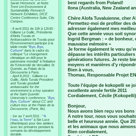
best regards from Poland!
Sarah Hemstock. at Notts
Trent Uni Environment &
Ilona (Australia, New Zealand a
Sustainability Research
Network Exhibition, DICE
Chère Alofa Tuvaluienne, cher Al
Centre Conference Suite, City
Campus.
Permettez-moi de profiter des d
adresser également mes meilleu
- 8 avril 2011 de 10h à 12h30 :
Gilliane Le Gallic, Présidente
Que cette année vous soit synony
d'Alofa Tuvalu et
Ingrid Bergman : « de bonheur, c
Ambassadrice de Tuvalu pour
l'Environnement participe à la
mauvaise mémoire »
table-ronde "
Bye, Bye,
Je forme également le vœu qu’en 
Culture
" dans le cadre du
dépasse les intérêts particulier
colloque "Le changement
climatique un défi pour le
générations futures. Je reste bi
patrimoine mondial" à l'initiative
moyens et manières d’y répondre
de l'Université de Versailles St
Quentin, au Palais de la
Bien à vous,
Découverte à Paris.
Thomas, Responsable Projet E
-
April 8,2011 : Gilliane Le
Gallic, Alofa Tuvalu President
and Tuvalu goodwill
Toute l'équipe de kokopelli se j
ambassador for the
excellente année fertile 2011
environment is a key speaker
at the Saint Quentin
Cordialement, Cécile (Kokopelli)
University’s conference, "
Bye,
Bye, Culture
" about CC and
culture loss at the Palais de la
Bonjour,
Decouverte, (Paris, 8e).
Nous avons bien reçu vos bons 
A notre tour, nous vous souhait
- 1er au 7 avril 2011 :
"A
l'eau, la Terre"
à Ste Luce
belle et heureuse année. Que 201
(Martinique) pour des ateliers
et les animaux que nous aimons 
avec les primaires pendant la
semaine du développement
Bien cordialement,
durable.