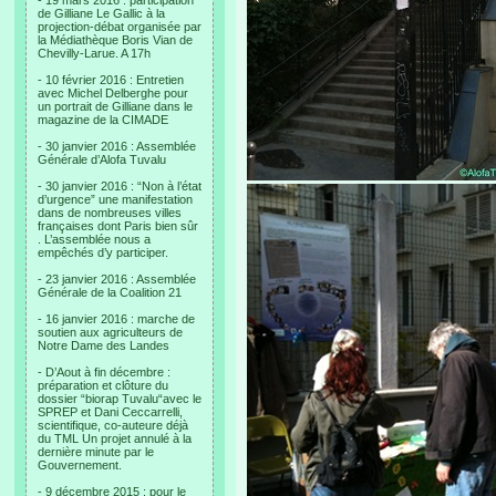
- 19 mars 2016 : participation
de Gilliane Le Gallic à la
projection-débat organisée par
la Médiathèque Boris Vian de
Chevilly-Larue. A 17h
- 10 février 2016 : Entretien
avec Michel Delberghe pour
un portrait de Gilliane dans le
magazine de la CIMADE
- 30 janvier 2016 : Assemblée
Générale d’Alofa Tuvalu
- 30 janvier 2016 : “Non à l’état
d’urgence” une manifestation
dans de nombreuses villes
françaises dont Paris bien sûr
. L’assemblée nous a
empêchés d’y participer.
- 23 janvier 2016 : Assemblée
Générale de la Coalition 21
- 16 janvier 2016 : marche de
soutien aux agriculteurs de
Notre Dame des Landes
- D’Aout à fin décembre :
préparation et clôture du
dossier “biorap Tuvalu“avec le
SPREP et Dani Ceccarrelli,
scientifique, co-auteure déjà
du TML Un projet annulé à la
dernière minute par le
Gouvernement.
- 9 décembre 2015 : pour le