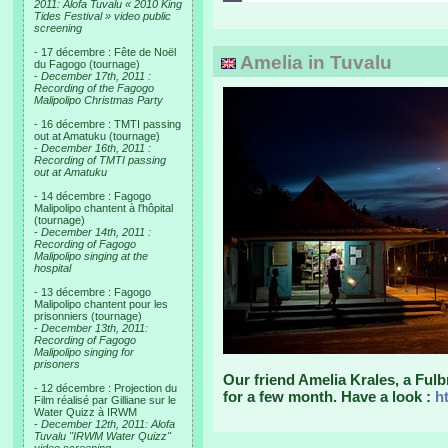
2011: Alofa Tuvalu « 2010 King
Tides Festival » video public
screening
- 17 décembre : Fête de Noël
Amelia in Tuvalu
du Fagogo (tournage)
-
December 17th, 2011 :
Recording of the Fagogo
Malipolipo Christmas Party
- 16 décembre : TMTI passing
out at Amatuku (tournage)
-
December 16th, 2011 :
Recording of TMTI passing
out at Amatuku
- 14 décembre : Fagogo
Malipolipo chantent à l'hôpital
(tournage)
-
December 14th, 2011 :
Recording of Fagogo
Malipolipo singing at the
hospital
- 13 décembre : Fagogo
Malipolipo chantent pour les
prisonniers (tournage)
-
December 13th, 2011:
Recording of Fagogo
Malipolipo singing for
prisoners
Our friend Amelia Krales, a Fulb
- 12 décembre : Projection du
for a few month. Have a look :
h
Film réalisé par Gilliane sur le
Water Quizz à IRWM
-
December 12th, 2011: Alofa
Tuvalu "IRWM Water Quizz"