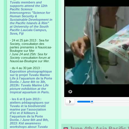
Tuvalu members and
supports attend the 12th
Pacific Science
Intercongress "Science for
Human Security &
Sustainable Development in
the Pacific Islands & Rim"
at University of the South
Pacific Laucala Campus,
Suva, Fiji
- 24 et 25 juin 2013 : Sea for
Society, consultation des
parties prenantes à Nausicaa-
Boulogne sur Mer
/
June 24 and 25th: Sea for
Society consultation forum at
Nausicaa-Boulogne sur Mer.
- du 4 au 30 juin 2013 :
Exposition photographique
sur le projet Tuvalu Marine
Life à l'aquarium de la Porte
Dorée. /
June 4th to 30t,
2013h: Tuvalu Marine Life
picture exhibition at the
tropical aquarium in Paris.
- les 6 et 8 juin 2013 :
ateliers pédagogiques sur
Tuvalu et la biodiversité
marine par l'association
d'Ici et d'Ailleurs à
l'aquarium de la Porte
Dorée. /
June 6th and 8th,
2013: Kid awareness
workshops about Tuvalu
June 4th: Asia Pacifi