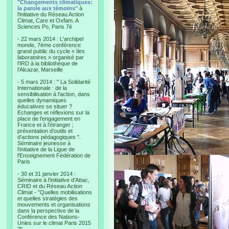
"Changements climatiques:
la parole aux témoins"
à
l'initiative du Réseau Action
Climat, Care et Oxfam. A
Sciences Po, Paris 7è
- 22 mars 2014 : L'archipel
monde, 7ème conférence
grand public du cycle « Iles
laboratoires » organisé par
l'IRD à la bibliothèque de
l’Alcazar, Marseille
- 5 mars 2014 : " La Solidarité
Internationale : de la
sensibilisation à l'action, dans
quelles dynamiques
éducatives se situer ?
Echanges et réflexions sur la
place de l'engagement en
France et à l'étranger ;
présentation d'outils et
d'actions pédagogiques ".
Séminaire jeunesse à
l'initiative de la Ligue de
l'Enseignement Fédération de
Paris
- 30 et 31 janvier 2014 :
Séminaire à l'initiative d'Attac,
CRID et du Réseau Action
Climat - "Quelles mobilisations
et quelles stratégies des
mouvements et organisations
dans la perspective de la
Conférence des Nations-
Unies sur le climat Paris 2015