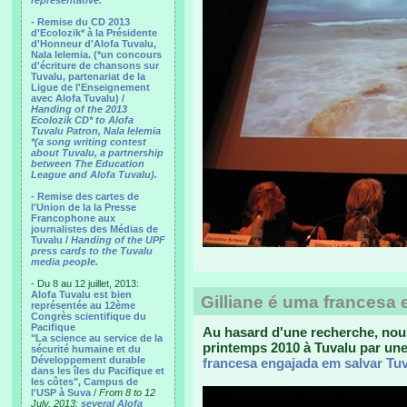
representative.
- Remise du CD 2013
d'Ecolozik* à la Présidente
d'Honneur d'Alofa Tuvalu,
Nala Ielemia. (*un concours
d'écriture de chansons sur
Tuvalu, partenariat de la
Ligue de l'Enseignement
avec Alofa Tuvalu) /
Handing of the 2013
Ecolozik CD* to Alofa
Tuvalu Patron, Nala Ielemia
*(a song writing contest
about Tuvalu, a partnership
between The Education
League and Alofa Tuvalu).
- Remise des cartes de
l'Union de la la Presse
Francophone aux
journalistes des Médias de
Tuvalu /
Handing of the UPF
press cards to the Tuvalu
media people.
- Du 8 au 12 juillet, 2013:
Alofa Tuvalu est bien
Gilliane é uma francesa
représentée au 12ème
Congrès scientifique du
Pacifique
Au hasard d'une recherche, nou
"La science au service de la
printemps 2010 à Tuvalu par un
sécurité humaine et du
Développement durable
francesa engajada em salvar Tu
dans les îles du Pacifique et
les côtes", Campus de
l'USP à Suva
/
From 8 to 12
July, 2013:
several Alofa