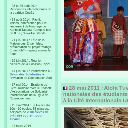
- 23 et 24 août 2014 :
Rencontres internationales de
la coalition Cop21
- 19 août 2014 : Pacific
Voices, conférence pour le
lancement de l'ouvrage de
Karibaiti Taoaba, Campus bas
de l'USP, Suva-Fiji Islands
- 21 juin 2014 : Fête de la
Maison des Ensembles,
présentation du projet "Manga
Ensemble" - reprogrammer le
futur.
- 19 juin 2014 : Réunion
plénière de la Coalition Cop21
- 14 juin 2014 : Intervention au
Salon des Solidarités
à
l'invitation de Coordination Sud
- 17 mai 2014 : Braderie du
28 mai 2011 : Alofa Tu
Livre solidaire avec le Collectif
d'Associations de Solidarité
nationales des étudiant
Internationale de la Ligue de
l'Enseignement.
à la Cité Internationale U
- 11 avril 2014 : La Foulée du
10e - 10 écoles, 55 classes,
soit près de
2000 élèves de
primaire courent pour
Tuvalu
.
- 24 mars 2014 :