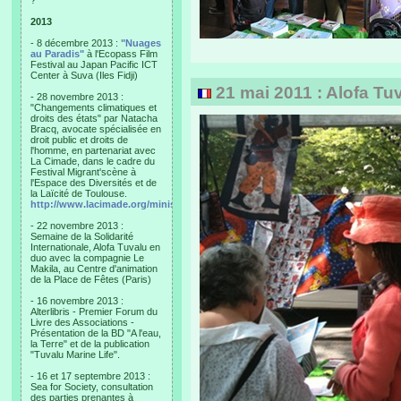
?"
2013
- 8 décembre 2013 :
"Nuages
au Paradis"
à l'Ecopass Film
Festival au Japan Pacific ICT
Center à Suva (Iles Fidji)
21 mai 2011 : Alofa Tuva
- 28 novembre 2013 :
"Changements climatiques et
droits des états" par Natacha
Bracq, avocate spécialisée en
droit public et droits de
l'homme, en partenariat avec
La Cimade, dans le cadre du
Festival Migrant'scène à
l'Espace des Diversités et de
la Laïcité de Toulouse.
http://www.lacimade.org/minisites/migrantscene
- 22 novembre 2013 :
Semaine de la Solidarité
Internationale, Alofa Tuvalu en
duo avec la compagnie Le
Makila, au Centre d'animation
de la Place de Fêtes (Paris)
- 16 novembre 2013 :
Alterlibris - Premier Forum du
Livre des Associations -
Présentation de la BD "A l'eau,
la Terre" et de la publication
"Tuvalu Marine Life".
- 16 et 17 septembre 2013 :
Sea for Society, consultation
des parties prenantes à