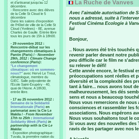
La Ruche de Vanves
et d’artisanat jusqu’au 12
décembre.
- Rencontre avec des élèves
Avec l'aimable autorisation de 
de la Celle St Cloud le 5
nous a adressé, suite à l'interve
décembre
Dans les salons d’exposition
Festival Cinéma Ecologie à Vanve
de l’Hôtel de ville de la Celle St
lui
Cloud (Yvelines) - 8E, avenue
Charles de Gaulle. Entrée libre
tous les jours de 15h à 18h00.
Bonjour,
- 29 novembre 2012 :
Rencontre-débat sur les
.. Nous avons été très touchés qu
changements climatiques à
revenir parler devant notre publ
Pantin (Paris) /
- November
29th, 2012 : Climate Change
peu difficile car le film ne s'ad
conference (Paris)
:
su relever le défi!
"Le changement
climatique: où en sommes-
Cette année encore, le festival 
nous?"
avec Hervé Le Treut,
préoccupations sont réelles et p
climatologue, membre du
diversité et la complexité des pro
GIEC. Salle polyvalente de
l’Ecole Saint-Exupéry - 40,
tant à faire... nous avons tout 
quai de l’Aisne. A 18h30,
malheureusement, les dés semblen
entrée libre.
sens et nous a beaucoup touché
- 17 au 25 novembre 2012 :
Nous vous remercions de nous avo
Semaine de la Solidarité
Internationale (Paris)
en
consciences et rassembler les f
partenariat avec la Cie Le
associations. Nous espérons avo
Makila /
- From November
Nous vous souhaitons tout le co
17th to 25th :
International
Solidarity Week (Paris)
in
Si vous avez des nouvelles des 
partnership with la Cie Le
ravis de les partager avec nos l
Makila
:
- Exposition photographique :
Tuvalu, la première nation du