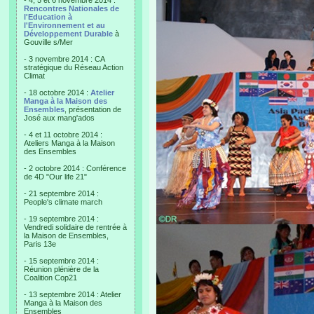
- 4, 5 et 6 novembre 2014 :
Rencontres Nationales de
l'Education à
l'Environnement et au
Développement Durable
à
Gouville s/Mer
- 3 novembre 2014 : CA
stratégique du Réseau Action
Climat
- 18 octobre 2014 :
Atelier
Manga à la Maison des
Ensembles
, présentation de
José aux mang'ados
- 4 et 11 octobre 2014 :
Ateliers Manga à la Maison
des Ensembles
- 2 octobre 2014 : Conférence
de 4D "Our life 21"
- 21 septembre 2014 :
People's climate march
- 19 septembre 2014 :
Vendredi solidaire de rentrée à
la Maison de Ensembles,
Paris 13e
- 15 septembre 2014 :
Réunion plénière de la
Coalition Cop21
- 13 septembre 2014 : Atelier
Manga à la Maison des
Ensembles