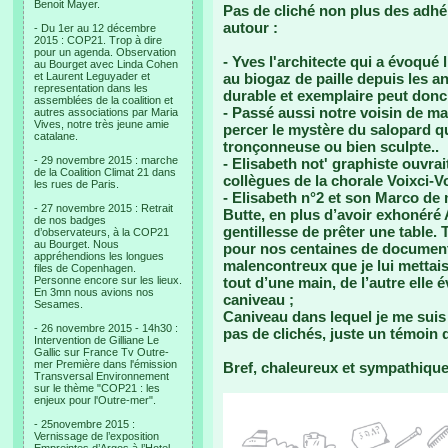
Benoit Mayer.
Pas de cliché non plus des adhér
autour :
- Du 1er au 12 décembre
2015 : COP21. Trop à dire
pour un agenda. Observation
- Yves l'architecte qui a évoqué 
au Bourget avec Linda Cohen
et Laurent Leguyader et
au biogaz de paille depuis les a
representation dans les
durable et exemplaire peut donc a
assemblées de la coalition et
- Passé aussi notre voisin de ma
autres associations par Maria
Vives, notre très jeune amie
percer le mystère du salopard q
catalane.
tronçonneuse ou bien sculpte..
- 29 novembre 2015 : marche
- Elisabeth not' graphiste ouvra
de la Coalition Climat 21 dans
collègues de la chorale Voixci-Vo
les rues de Paris.
- Elisabeth n°2 et son Marco de 
- 27 novembre 2015 : Retrait
Butte, en plus d’avoir exhonéré 
de nos badges
gentillesse de prêter une table. T
d’observateurs, à la COP21
au Bourget. Nous
pour nos centaines de documen
appréhendions les longues
malencontreux que je lui mettais 
files de Copenhagen.
Personne encore sur les lieux.
tout d’une main, de l’autre elle 
En 3mn nous avions nos
caniveau ;
Sesames.
Caniveau dans lequel je me suis 
- 26 novembre 2015 - 14h30 :
pas de clichés, juste un témoin q
Intervention de Gilliane Le
Gallic sur France Tv Outre-
mer Première dans l'émission
Bref, chaleureux et sympathique, 
Transversal Environnement
sur le thème "COP21 : les
enjeux pour l'Outre-mer".
- 25novembre 2015 :
Vernissage de l’exposition