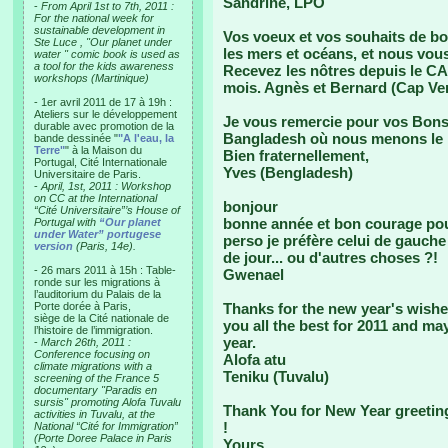
Sandrine, LPO
-
From April 1st to 7th, 2011 :
For the national week for
sustainable development in
Vos voeux et vos souhaits de bo
Ste Luce , "Our planet under
les mers et océans, et nous vou
water " comic book is used as
a tool for the kids awareness
Recevez les nôtres depuis le C
workshops (Martinique)
mois. Agnès et Bernard (Cap Ver
- 1er avril 2011 de 17 à 19h :
Ateliers sur le développement
Je vous remercie pour vos Bons
durable avec promotion de la
Bangladesh où nous menons l
bande dessinée "
"A l'eau, la
Terre"
" à la Maison du
Bien fraternellement,
Portugal, Cité Internationale
Yves (Bengladesh)
Universitaire de Paris.
-
April, 1st, 2011 : Workshop
on CC at the International
bonjour
“Cité Universitaire”’s House of
bonne année et bon courage pou
Portugal with
“Our planet
under Water” portugese
perso je préfère celui de gauche 
version
(Paris, 14e).
de jour... ou d'autres choses ?!
- 26 mars 2011 à 15h : Table-
Gwenael
ronde sur les migrations à
l’auditorium du Palais de la
Porte dorée à Paris,
Thanks for the new year's wishes
siège de la Cité nationale de
you all the best for 2011 and ma
l’histoire de l’immigration.
year.
-
March 26th, 2011 :
Conference focusing on
Alofa atu
climate migrations with a
Teniku (Tuvalu)
screening of the France 5
documentary "Paradis en
sursis" promoting Alofa Tuvalu
Thank You for New Year greetin
activities in Tuvalu, at the
!
National “Cité for Immigration”
(Porte Doree Palace in Paris
Yours,