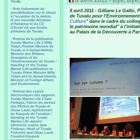
8 avril 2011 - Bye, Bye
Tuvalu..
-
Petit événement de
8 avril 2011 - Gilliane Le Gallic
sensibilisation sur le climat
de Tuvalu pour l'Environnement p
à l'occasion de la remise
d'une nouvelle donation
Culture
" dans le cadre du collo
d'Hunamar et du CD
le patrimoine mondial" à l'initiat
d'Ecolo'zik aux écoles
au Palais de la Découverte à Par
primaires de Tuvalu
-
Remise de la publication
Tuvalu Marine Life à Willy
Telavi, Premier Ministre de
Tuvalu et à Apisai Ielemia,
Ministre des Affaires
étrangères et de
l'Environnement de Tuvalu /
Handing of the Tuvalu
Marine Life publication to
Tuvalu Prime Minister Willy
Telavi and to Apisai Ielemia,
Minister of Foreign Affairs
and Environment.
- Remise des copies
électroniques des rapports
Tuvalu Marine Life à Sam
Finikaso, Patron du service
des Pêches de Tuvalu et
Uluao Lauti, représentant
du Kaupule de Funafuti /
Handing of the Tuvalu
Marine Life reports’
electronic copies Sam
Finikaso, Head of Tuvalu
Fisheries and Uluao Lauti,
Funafuti Kaupule