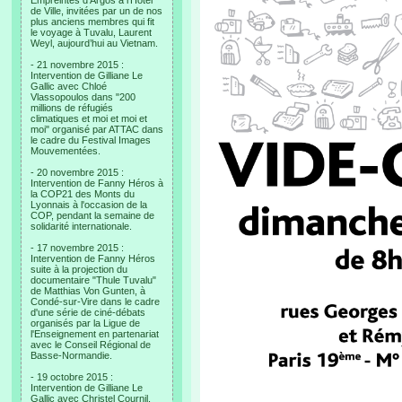
Empreintes d’Argos à l’Hotel
de Ville, invitées par un de nos
plus anciens membres qui fit
le voyage à Tuvalu, Laurent
Weyl, aujourd’hui au Vietnam.
- 21 novembre 2015 :
Intervention de Gilliane Le
Gallic avec Chloé
Vlassopoulos dans "200
millions de réfugiés
climatiques et moi et moi et
moi" organisé par ATTAC dans
le cadre du Festival Images
Mouvementées.
- 20 novembre 2015 :
Intervention de Fanny Héros à
la COP21 des Monts du
Lyonnais à l'occasion de la
COP, pendant la semaine de
solidarité internationale.
- 17 novembre 2015 :
Intervention de Fanny Héros
suite à la projection du
documentaire "Thule Tuvalu"
de Matthias Von Gunten, à
Condé-sur-Vire dans le cadre
d'une série de ciné-débats
organisés par la Ligue de
l'Enseignement en partenariat
avec le Conseil Régional de
Basse-Normandie.
- 19 octobre 2015 :
Intervention de Gilliane Le
Gallic avec Christel Cournil,