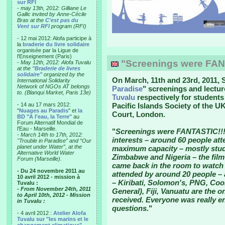
sur RFI
-
may 13th, 2012: Gilliane Le
Gallic invited by Anne-Cécile
Bras at the
C'est pas du
Vent sur RFI
program (RFI)
- 12 mai 2012: Alofa participe à
la
braderie du livre solidaire
organisée par la Ligue de
l'Enseignement (Paris)
"Screenings were FAN
-
May 12th, 2012: Alofa Tuvalu
at the
"Braderie de livres
solidaire"
organized by the
On March, 11th and 23rd, 2011,
International Solidarity
Network of NGOs AT belongs
Paradise
" screenings and lectu
to. (Blanqui Market, Paris 13e)
Tuvalu
respectively for students
- 14 au 17 mars 2012:
Pacific Islands Society of the UK
"
Nuages au Paradis
" et
la
Court, London.
BD "A l'eau, la Terre"
au
Forum Alternatif Mondial de
l'Eau - Marseille.
"
Screenings were FANTASTIC!!!
-
March 14th to 17th, 2012:
interests – around 60 people a
"Trouble in Paradise” and “Our
planet under Water”, at the
maximum capacity – mostly stude
Alternative World Water
Zimbabwe and Nigeria – the fil
Forum (Marseille).
came back in the room to watch 
- Du 24 novembre 2011 au
attended by around 20 people – 
10 avril 2012 - mission à
– Kiribati, Solomon's, PNG, Cook
Tuvalu :
- From November 24th, 2011
General), Fiji, Vanuatu are the o
to April 10th, 2012 - Mission
received. Everyone was really en
in Tuvalu :
questions.
"
- 4 avril 2012 :
Atelier Alofa
Tuvalu sur "les marins et le