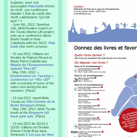
organise, avec son
association
Pala Dalik
(l’écho
du récif), une conférence
intitulée « Etat de santé des
récifs calédoniens: Qui fait
quoi ? »
-
June 6th, 2012: Sandrine
Job, AlofaTuvalu’s expert on
the Tuvalu Marine Life project,
sets up a conference about
Reefs’ health in New
Caledonia with her NGO:
Pala
Dalik
(the reef’s echoes).
- 15 mai 2012: Gilliane est
l'invitée de Patricia Ricard et
Marie-Pierre Cabello aux
Mardis de l'Environnement
spécial "Rio+20"
-
May 15th, 2012:
«
Environment on Tuesday »
conference on “Rio +20”
with screening of some of the
video shot during the last
missions. (Paris)
- 13 mai 2012: stand Alofa
Tuvalu au
Vide-Grenier de la
Butte Bergeyre
(Paris)
-
May 13th, 2012: Alofa Tuvalu
booth at the
Bergeyre hill
back yard sale
. (Paris)
- 13 mai 2012 de 11h10 à
11h30: Gilliane est l'invitée
d'Anne Cécile Bras dans
l'émission
C'est pas du Vent