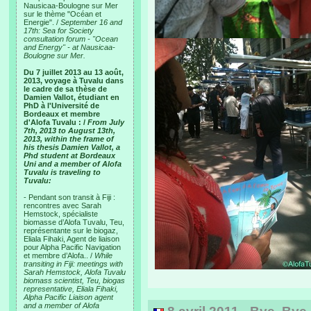
Nausicaa-Boulogne sur Mer
sur le thème "Océan et
Energie". /
September 16 and
17th: Sea for Society
consultation forum - "Ocean
and Energy" - at Nausicaa-
Boulogne sur Mer.
Du 7 juillet 2013 au 13 août,
2013, voyage à Tuvalu dans
le cadre de sa thèse de
Damien Vallot, étudiant en
PhD à l'Université de
Bordeaux et membre
d'Alofa Tuvalu : /
From July
7th, 2013 to August 13th,
2013, within the frame of
his thesis Damien Vallot, a
Phd student at Bordeaux
Uni and a member of Alofa
Tuvalu is traveling to
Tuvalu:
- Pendant son transit à Fiji :
rencontres avec Sarah
Hemstock, spécialiste
biomasse d’Alofa Tuvalu, Teu,
représentante sur le biogaz,
Eliala Fihaki, Agent de liaison
pour Alpha Pacific Navigation
et membre d’Alofa.. /
While
transiting in Fiji: meetings with
Sarah Hemstock, Alofa Tuvalu
biomass scientist, Teu, biogas
representative, Eliala Fihaki,
Alpha Pacific Liaison agent
and a member of Alofa