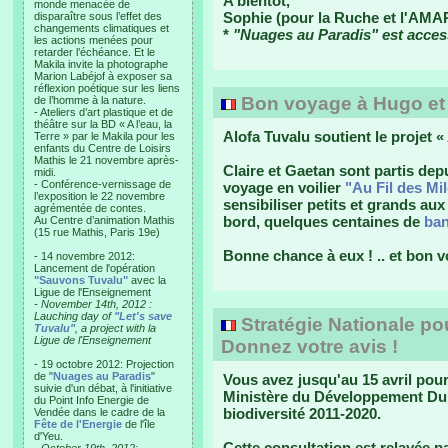
A bientôt,
monde menacée de
Sophie (pour la Ruche et l'AMA
disparaître sous l’effet des
changements climatiques et
*
"Nuages au Paradis" est access
les actions menées pour
retarder l’échéance. Et le
Makila invite la photographe
Marion Labéjof à exposer sa
réflexion poétique sur les liens
Bon voyage à Hugo et
de l’homme à la nature.
- Ateliers d’art plastique et de
théâtre sur la BD « A l’eau, la
Alofa Tuvalu soutient le projet « 
Terre » par le Makila pour les
enfants du Centre de Loisirs
Mathis le 21 novembre après-
Claire et Gaetan sont partis de
midi.
- Conférence-vernissage de
voyage en voilier
"Au Fil des Mi
l’exposition le 22 novembre
sensibiliser petits et grands a
agrémentée de contes.
bord, quelques centaines de
ban
Au Centre d’animation Mathis
(15 rue Mathis, Paris 19e)
Bonne chance à eux ! .. et bon
- 14 novembre 2012:
Lancement de l'opération
"Sauvons Tuvalu"
avec la
Ligue de l'Enseignement
- November 14th, 2012 :
Lauching day of
"Let's save
Stratégie Nationale pou
Tuvalu"
, a project with la
Ligue de l'Enseignement
Donnez votre avis !
- 19 octobre 2012: Projection
de "
Nuages au Paradis
"
Vous avez jusqu'au 15 avril pour
suivie d'un débat, à l'initiative
Ministère du Développement Dura
du Point Info Energie de
biodiversité 2011-2020.
Vendée dans le cadre de la
Fête de l'Energie
de l'île
d'Yeu.
Cette consultation est relayée p