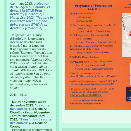
-1er mars 2013:
projection
de "Nuages au Paradis" et
débat à la STAR Prep
Academy (Californie) /
March 1st, 2013: "Trouble in
Paradise" screening and
debate at the STAR Prep
Academy (California)
- 29 janvier 2013: Jury
d'
Ecolo'zik
, le concours
d'écriture de chansons
organisé par la Ligue de
l'Enseignement autour du
thème "Sauvons Tuvalu". Les
lauréats enregistreront leur
titre en studio. /
January 29th,
2013: Jury of Ecolozik, the
song writing contest about
Tuvalu. 40 classes, 1000 kids
all together from 8 to 14 year
old participated. The 18
selected songs will be
recorded in a professional
studio.
2011 - 2012
- Du 14 novembre au 16
décembre 2012:
"La route
des contes"
(La Celle St
Cloud) /
- From November
14th to December 15th,
2012:
"Tales' trip - La route
des contes"
(La Celle St
Cloud)
:
- Exposition de photographies