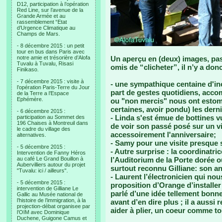
D12, participation à l’opération
Red Line, sur l’avenue de la
Grande Armée et au
rassemblement “Etat
d’Urgence Climatique au
Champs de Mars.
- 8 décembre 2015 : un petit
tour en bus dans Paris avec
notre amie et trésorière d’Alofa
Un aperçu en (deux) images, pas
Tuvalu à Tuvalu, Risasi
omis de “clicheter”, il n’y a don
Finikaso.
- 7 décembre 2015 : visite à
- une sympathique centaine d'inc
l’opération Paris-Terre du Jour
part de gestes quotidiens, acco
de la Terre a l’Espace
Ephémère.
ou "non mercis" nous ont estoma
certaines, avoir pondu) les derni
- 6 décembre 2015 :
- Linda s'est émue de bottines v
participation au Sommet des
196 Chaises à Montreuil dans
de voir son passé posé sur un vi
le cadre du village des
accessoirement l'anniversaire;
alternatives.
- Samy pour une visite presque
- 5 décembre 2015 :
- Autre surprise : la coordinatri
Intervention de Fanny Héros
au café Le Grand Bouillon à
l’Auditorium de la Porte dorée où
Aubervilliers autour du projet
surtout reconnu Gilliane: son an
"Tuvalu: ici / ailleurs".
- Laurent l’électronicien qui nou
- 5 décembre 2015 :
proposition d’Orange d’installer
intervention de Gilliane Le
parlé d’une idée tellement bonne
Gallic au Musée national de
l’histoire de l’immigration, à la
avant d’en dire plus ; il a auss
projection-débat organisee par
aider à plier, un coeur comme to
l’OIM avec Dominique
Duchene, Guigone Camus et