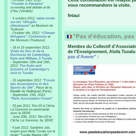
- October 19th, 2012:
"
Trouble in Paradise
"
vous recommandons la visite.
screening and debate at Ile
d'Yeu (Vendée)
fetaui
- 4 octobre 2012:
table-ronde
sur les "réfugiés
climatiques"
au Muséum de
Toulouse
-
October 4th, 2012:
“Climate
"Pas d'éducation, pas 
Refugees” Conference
at
the Museum (Toulouse)
Membre du Collectif d'Associatio
- 18 et 19 septembre 2012:
de l'Enseignement, Alofa Tuval
Visite du Duc et de la
Duchesse de Cambridge,
pas d'Avenir"
:
Kate and William, à Tuvalu
-
September 18th and 19th,
2012:
The Duke and
Dutches of Cambridge's
visit to Tuvalu
- 15 septembre 2012:
"Forum
des Associations et des
Sports du 19e"
, Place de la
Bataille de Stalingrad (Paris)
-
September 15th, 2012:
"Paris Association Forum"
- 20 juin 2012: Rio+20 à Clichy
La Garenne en partenariat
avec la SERE
-
June 20th, 2012: Rio+20 in
Clichy La Garenne, by SERE
- 6 juin 2012: Sandrine Job,
expert pour Alofa Tuvalu sur le
projet "Tuvalu Marine Life",