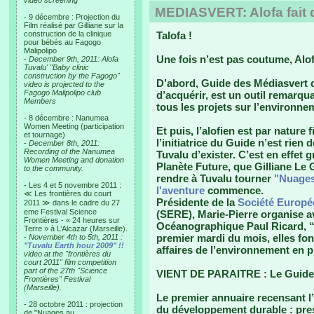
video screening
MEDIASVERT: Alofa fait d
- 9 décembre : Projection du
Film réalisé par Gilliane sur la
construction de la clinique
Talofa !
pour bébés au Fagogo
Malipolipo
Une fois n’est pas coutume, Alofa
-
December 9th, 2011: Alofa
Tuvalu' "Baby clinic
construction by the Fagogo"
D’abord,
Guide des Médiasvert
q
video is projected to the
Fagogo Malipolipo club
d’acquérir, est un outil remarqua
Members
tous les projets sur l’environne
- 8 décembre : Nanumea
Women Meeting (participation
Et puis, l’alofien est par nature
et tournage)
l’initiatrice du
Guide
n’est rien d
-
December 8th, 2011:
Recording of the Nanumea
Tuvalu d’exister. C’est en effet g
Women Meeting and donation
Planète Future, que Gilliane Le 
to the community.
rendre à Tuvalu tourner
"Nuages
- Les 4 et 5 novembre 2011 :
l'aventure
commence.
≪ Les frontières du court
Présidente de la
Société Europé
2011 ≫ dans le cadre du 27
eme Festival Science
(SERE), Marie-Pierre organise ave
Frontières - « 24 heures sur
Océanographique Paul Ricard, 
Terre » à L’Alcazar (Marseille).
premier mardi du mois, elles fon
-
November 4th to 5th, 2011 :
"Tuvalu Earth hour 2009" !!
affaires de l’environnement en p
video at the "frontières du
court 2011" film competition
part of the 27th "Science
VIENT DE PARAITRE : Le Guid
Frontières" Festival
(Marseille).
Le premier annuaire recensant 
- 28 octobre 2011 : projection
du développement durable : press
de "Nuages au