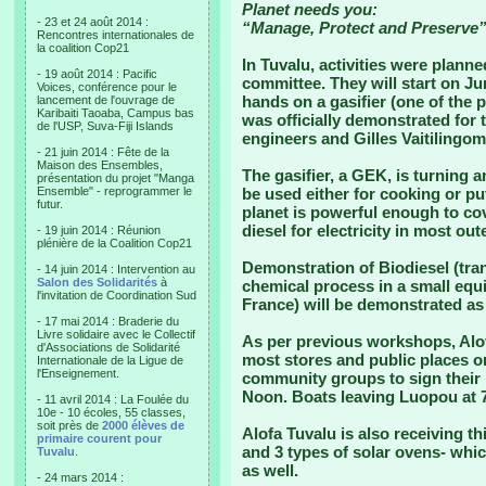
Planet needs you:
- 23 et 24 août 2014 :
“Manage, Protect and Preserve”
Rencontres internationales de
la coalition Cop21
In Tuvalu, activities were plann
- 19 août 2014 : Pacific
committee. They will start on Ju
Voices, conférence pour le
hands on a gasifier (one of the
lancement de l'ouvrage de
Karibaiti Taoaba, Campus bas
was officially demonstrated for
de l'USP, Suva-Fiji Islands
engineers and Gilles Vaitilingom,
- 21 juin 2014 : Fête de la
Maison des Ensembles,
The gasifier, a GEK, is turning 
présentation du projet "Manga
Ensemble" - reprogrammer le
be used either for cooking or put
futur.
planet is powerful enough to co
diesel for electricity in most out
- 19 juin 2014 : Réunion
plénière de la Coalition Cop21
Demonstration of Biodiesel (tran
- 14 juin 2014 : Intervention au
Salon des Solidarités
à
chemical process in a small equ
l'invitation de Coordination Sud
France) will be demonstrated as 
- 17 mai 2014 : Braderie du
Livre solidaire avec le Collectif
As per previous workshops, Alof
d'Associations de Solidarité
most stores and public places on
Internationale de la Ligue de
l'Enseignement.
community groups to sign their 
Noon. Boats leaving Luopou at 7
- 11 avril 2014 : La Foulée du
10e - 10 écoles, 55 classes,
soit près de
2000 élèves de
Alofa Tuvalu is also receiving t
primaire courent pour
and 3 types of solar ovens- whic
Tuvalu
.
as well.
- 24 mars 2014 :