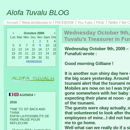
Alofa Tuvalu BLOG
/
/
/
/
/
/
Accueil
Www.alofatuvalu.tv
FACEBOOK
You Tube
Flickr
Twitter
Me C
Wednesday October 9th, 
«
Octobre 2009
»
Lun.
Mar.
Mer.
Jeu.
Ven.
Sam.
Dim.
Tuvalu’s Treasurer in Fun
1
2
3
4
5
6
7
8
9
10
11
Wednesday October 9th, 2009 – T
12
13
14
15
16
17
18
Funafuti wrote :
19
20
21
22
23
24
25
26
27
28
29
30
31
06/08/2026
Good morning Gilliane !
It is another sun shiny day here
the big scare yesterday. Around
tsunami alert that the tsunami 
Mobiles are now on so I was tryi
gone somewhere with her baby 
AGENDA !
expecting their plane at noon - 
2016
of the tsunami.
The guests were okay actually..s
TIME TO SIT BACK AND
that volunteered to look after t
THINK
ENFIN LA POSSIBILITE DE
employees of mine...I did not ha
FAIRE PAUSE POUR
me to go home.
REFLECHIR
Well what can we really do if a s