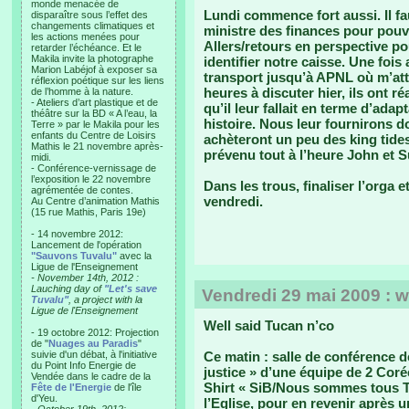
monde menacée de
Lundi commence fort aussi. Il fa
disparaître sous l’effet des
changements climatiques et
ministre des finances pour pouvo
les actions menées pour
Allers/retours en perspective pou
retarder l’échéance. Et le
Makila invite la photographe
identifier notre caisse. Une fois
Marion Labéjof à exposer sa
transport jusqu’à APNL où m’at
réflexion poétique sur les liens
heures à discuter hier, ils ont r
de l’homme à la nature.
- Ateliers d’art plastique et de
qu’il leur fallait en terme d’ada
théâtre sur la BD « A l’eau, la
histoire. Nous leur fournirons do
Terre » par le Makila pour les
enfants du Centre de Loisirs
achèteront un peu des king tides 
Mathis le 21 novembre après-
prévenu tout à l’heure John et Su
midi.
- Conférence-vernissage de
l’exposition le 22 novembre
Dans les trous, finaliser l’orga 
agrémentée de contes.
vendredi.
Au Centre d’animation Mathis
(15 rue Mathis, Paris 19e)
- 14 novembre 2012:
Lancement de l'opération
"Sauvons Tuvalu"
avec la
Ligue de l'Enseignement
- November 14th, 2012 :
Lauching day of
"Let's save
Vendredi 29 mai 2009 : w
Tuvalu"
, a project with la
Ligue de l'Enseignement
Well said Tucan n’co
- 19 octobre 2012: Projection
de "
Nuages au Paradis
"
suivie d'un débat, à l'initiative
Ce matin : salle de conférence d
du Point Info Energie de
justice » d’une équipe de 2 Coré
Vendée dans le cadre de la
Shirt « SiB/Nous sommes tous Tu
Fête de l'Energie
de l'île
d'Yeu.
l’Eglise, pour en revenir après 