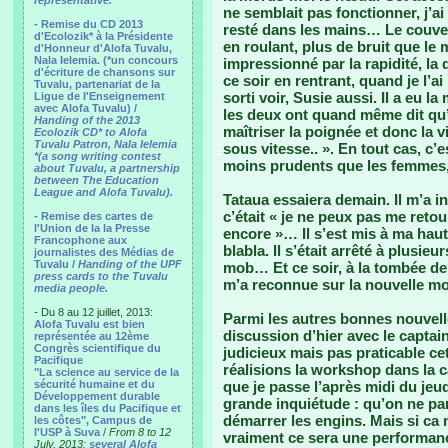
representative.
ne semblait pas fonctionner, j’ai
- Remise du CD 2013
resté dans les mains… Le couver
d'Ecolozik* à la Présidente
en roulant, plus de bruit que le 
d'Honneur d'Alofa Tuvalu,
Nala Ielemia. (*un concours
impressionné par la rapidité, 
d'écriture de chansons sur
ce soir en rentrant, quand je l’a
Tuvalu, partenariat de la
sorti voir, Susie aussi. Il a eu
Ligue de l'Enseignement
avec Alofa Tuvalu) /
les deux ont quand même dit qu’i
Handing of the 2013
maîtriser la poignée et donc la vi
Ecolozik CD* to Alofa
Tuvalu Patron, Nala Ielemia
sous vitesse.. ». En tout cas, c
*(a song writing contest
moins prudents que les femmes,
about Tuvalu, a partnership
between The Education
League and Alofa Tuvalu).
Tataua essaiera demain. Il m’a in
c’était « je ne peux pas me retou
- Remise des cartes de
l'Union de la la Presse
encore »… Il s’est mis à ma ha
Francophone aux
blabla. Il s’était arrêté à plusi
journalistes des Médias de
Tuvalu /
Handing of the UPF
mob… Et ce soir, à la tombée de l
press cards to the Tuvalu
m’a reconnue sur la nouvelle mo
media people.
- Du 8 au 12 juillet, 2013:
Parmi les autres bonnes nouvelle
Alofa Tuvalu est bien
discussion d’hier avec le captain 
représentée au 12ème
Congrès scientifique du
judicieux mais pas praticable ce
Pacifique
réalisions la workshop dans la ca
"La science au service de la
sécurité humaine et du
que je passe l’après midi du jeu
Développement durable
grande inquiétude : qu’on ne par
dans les îles du Pacifique et
démarrer les engins. Mais si ca
les côtes", Campus de
l'USP à Suva
/
From 8 to 12
vraiment ce sera une performanc
July, 2013:
several Alofa