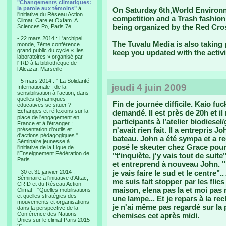
"Changements climatiques:
la parole aux témoins"
à
On Saturday 6th,World Environme
l'initiative du Réseau Action
competition and a Trash fashion 
Climat, Care et Oxfam. A
being organized by the Red Cros
Sciences Po, Paris 7è
- 22 mars 2014 : L'archipel
The Tuvalu Media is also taking 
monde, 7ème conférence
grand public du cycle « Iles
keep you updated with the activi
laboratoires » organisé par
l'IRD à la bibliothèque de
l’Alcazar, Marseille
- 5 mars 2014 : " La Solidarité
jeudi 4 juin 2009
Internationale : de la
sensibilisation à l'action, dans
quelles dynamiques
Fin de journée difficile.
Kaio fuck
éducatives se situer ?
Echanges et réflexions sur la
demandé. Il est près de 20h et il 
place de l'engagement en
participants à l’atelier biodiesel
France et à l'étranger ;
n'avait rien fait. Il a entrepris 
présentation d'outils et
d'actions pédagogiques ".
bateau. John a été sympa et a re
Séminaire jeunesse à
posé le skeuter chez Grace pour 
l'initiative de la Ligue de
l'Enseignement Fédération de
"t'inquiète, j'y vais tout de suit
Paris
et entreprend à nouveau John. "Ka
- 30 et 31 janvier 2014 :
je vais faire le sud et le centre".
Séminaire à l'initiative d'Attac,
me suis fait stopper par les flics
CRID et du Réseau Action
maison, elena pas la et moi pas 
Climat - "Quelles mobilisations
et quelles stratégies des
une lampe... Et je repars à la rec
mouvements et organisations
je n'ai même pas regardé sur la p
dans la perspective de la
Conférence des Nations-
chemises cet après midi.
Unies sur le climat Paris 2015