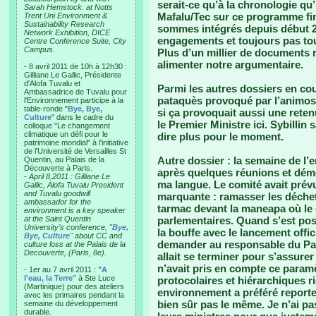
serait-ce qu’à la chronologie qu’i
Sarah Hemstock. at Notts
Mafalu/Tec sur ce programme fi
Trent Uni Environment &
Sustainability Research
sommes intégrés depuis début 20
Network Exhibition, DICE
engagements et toujours pas to
Centre Conference Suite, City
Campus.
Plus d’un millier de documents 
alimenter notre argumentaire.
- 8 avril 2011 de 10h à 12h30 :
Gilliane Le Gallic, Présidente
d'Alofa Tuvalu et
Parmi les autres dossiers en cou
Ambassadrice de Tuvalu pour
pataquès provoqué par l’animosi
l'Environnement participe à la
table-ronde "
Bye, Bye,
si ça provoquait aussi une ret
Culture
" dans le cadre du
le Premier Ministre ici. Sybilli
colloque "Le changement
climatique un défi pour le
dire plus pour le moment.
patrimoine mondial" à l'initiative
de l'Université de Versailles St
Autre dossier : la semaine de 
Quentin, au Palais de la
Découverte à Paris.
après quelques réunions et démo
-
April 8,2011 : Gilliane Le
ma langue. Le comité avait prévu
Gallic, Alofa Tuvalu President
and Tuvalu goodwill
marquante : ramasser les déchet
ambassador for the
tarmac devant la maneapa où le 
environment is a key speaker
at the Saint Quentin
parlementaires. Quand s’est posée
University’s conference, "
Bye,
la bouffe avec le lancement offic
Bye, Culture
" about CC and
demander au responsable du Par
culture loss at the Palais de la
Decouverte, (Paris, 8e).
allait se terminer pour s’assurer
n’avait pris en compte ce param
- 1er au 7 avril 2011 :
"A
l'eau, la Terre"
à Ste Luce
protocolaires et hiérarchiques r
(Martinique) pour des ateliers
environnement a préféré reporter
avec les primaires pendant la
bien sûr pas le même. Je n’ai pa
semaine du développement
durable.