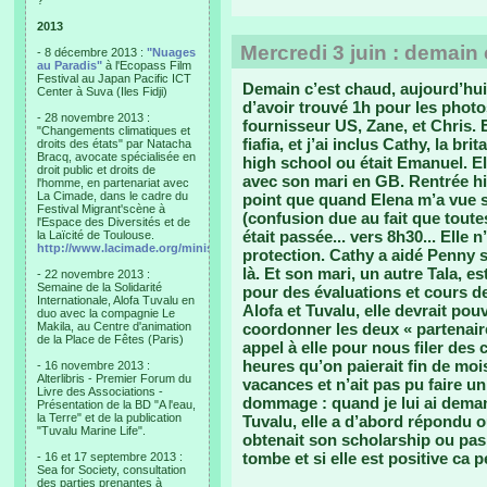
?"
2013
Mercredi 3 juin : demain
- 8 décembre 2013 :
"Nuages
au Paradis"
à l'Ecopass Film
Festival au Japan Pacific ICT
Demain c’est chaud, aujourd’hui
Center à Suva (Iles Fidji)
d’avoir trouvé 1h pour les photo
- 28 novembre 2013 :
fournisseur US, Zane, et Chris. 
"Changements climatiques et
fiafia, et j’ai inclus Cathy, la b
droits des états" par Natacha
Bracq, avocate spécialisée en
high school ou était Emanuel. E
droit public et droits de
avec son mari en GB. Rentrée hier
l'homme, en partenariat avec
La Cimade, dans le cadre du
point que quand Elena m’a vue s
Festival Migrant'scène à
(confusion due au fait que toute
l'Espace des Diversités et de
était passée... vers 8h30... Elle
la Laïcité de Toulouse.
http://www.lacimade.org/minisites/migrantscene
protection. Cathy a aidé Penny s
là. Et son mari, un autre Tala, es
- 22 novembre 2013 :
Semaine de la Solidarité
pour des évaluations et cours de
Internationale, Alofa Tuvalu en
Alofa et Tuvalu, elle devrait pou
duo avec la compagnie Le
Makila, au Centre d'animation
coordonner les deux « partenaires
de la Place de Fêtes (Paris)
appel à elle pour nous filer des 
heures qu’on paierait fin de moi
- 16 novembre 2013 :
Alterlibris - Premier Forum du
vacances et n’ait pas pu faire un
Livre des Associations -
dommage : quand je lui ai demandé
Présentation de la BD "A l'eau,
la Terre" et de la publication
Tuvalu, elle a d’abord répondu o
"Tuvalu Marine Life".
obtenait son scholarship ou pas.
tombe et si elle est positive ca 
- 16 et 17 septembre 2013 :
Sea for Society, consultation
des parties prenantes à