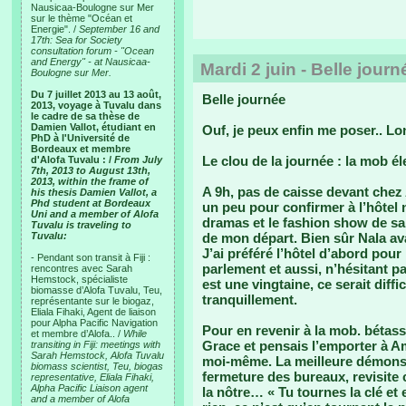
Nausicaa-Boulogne sur Mer
sur le thème "Océan et
Energie". /
September 16 and
17th: Sea for Society
consultation forum - "Ocean
and Energy" - at Nausicaa-
Mardi 2 juin - Belle journ
Boulogne sur Mer.
Du 7 juillet 2013 au 13 août,
Belle journée
2013, voyage à Tuvalu dans
le cadre de sa thèse de
Damien Vallot, étudiant en
Ouf, je peux enfin me poser.. L
PhD à l'Université de
Bordeaux et membre
Le clou de la journée : la mob él
d'Alofa Tuvalu : /
From July
7th, 2013 to August 13th,
2013, within the frame of
A 9h, pas de caisse devant chez
his thesis Damien Vallot, a
Phd student at Bordeaux
un peu pour confirmer à l’hôtel 
Uni and a member of Alofa
dramas et le fashion show de sam
Tuvalu is traveling to
Tuvalu:
de mon départ. Bien sûr Nala av
J’ai préféré l’hôtel d’abord pou
- Pendant son transit à Fiji :
parlement et aussi, n’hésitant pas 
rencontres avec Sarah
Hemstock, spécialiste
est une vingtaine, ce serait diffic
biomasse d’Alofa Tuvalu, Teu,
tranquillement.
représentante sur le biogaz,
Eliala Fihaki, Agent de liaison
pour Alpha Pacific Navigation
Pour en revenir à la mob. bétasse
et membre d’Alofa.. /
While
Grace et pensais l’emporter à Am
transiting in Fiji: meetings with
Sarah Hemstock, Alofa Tuvalu
moi-même. La meilleure démonstr
biomass scientist, Teu, biogas
fermeture des bureaux, revisite
representative, Eliala Fihaki,
Alpha Pacific Liaison agent
la nôtre… « Tu tournes la clé e
and a member of Alofa