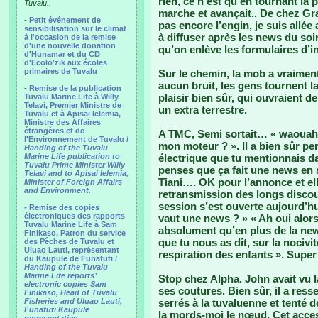
rien, ce n’est qu’en tournant la p
Tuvalu..
marche et avançait.. De chez Grac
-
Petit événement de
pas encore l’engin, je suis allée
sensibilisation sur le climat
à diffuser après les news du soi
à l'occasion de la remise
d'une nouvelle donation
qu’on enlève les formulaires d’in
d'Hunamar et du CD
d'Ecolo'zik aux écoles
primaires de Tuvalu
Sur le chemin, la mob a vraiment 
aucun bruit, les gens tournent 
-
Remise de la publication
plaisir bien sûr, qui ouvraient 
Tuvalu Marine Life à Willy
Telavi, Premier Ministre de
un extra terrestre.
Tuvalu et à Apisai Ielemia,
Ministre des Affaires
étrangères et de
A TMC, Semi sortait… « waouah c
l'Environnement de Tuvalu /
mon moteur ? ». Il a bien sûr pen
Handing of the Tuvalu
Marine Life publication to
électrique que tu mentionnais da
Tuvalu Prime Minister Willy
penses que ça fait une news en so
Telavi and to Apisai Ielemia,
Tiani…. OK pour l’annonce et ell
Minister of Foreign Affairs
and Environment.
retransmission des longs disco
session s’est ouverte aujourd’hu
- Remise des copies
électroniques des rapports
vaut une news ? » « Ah oui alors
Tuvalu Marine Life à Sam
absolument qu’en plus de la news
Finikaso, Patron du service
que tu nous as dit, sur la nociv
des Pêches de Tuvalu et
Uluao Lauti, représentant
respiration des enfants ». Super 
du Kaupule de Funafuti /
Handing of the Tuvalu
Marine Life reports’
Stop chez Alpha. John avait vu 
electronic copies Sam
ses coutures. Bien sûr, il a ress
Finikaso, Head of Tuvalu
Fisheries and Uluao Lauti,
serrés à la tuvaluenne et tenté d
Funafuti Kaupule
la mords-moi le nœud. Cet acces