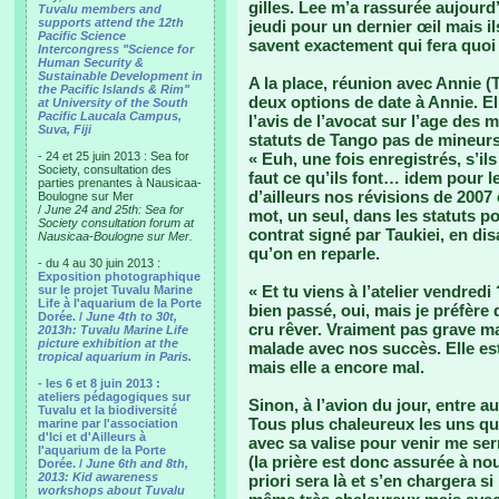
gilles. Lee m’a rassurée aujourd’h
Tuvalu members and
supports attend the 12th
jeudi pour un dernier œil mais i
Pacific Science
savent exactement qui fera quoi s
Intercongress "Science for
Human Security &
Sustainable Development in
A la place, réunion avec Annie (
the Pacific Islands & Rim"
deux options de date à Annie. Ell
at University of the South
Pacific Laucala Campus,
l’avis de l’avocat sur l’age des
Suva, Fiji
statuts de Tango pas de mineurs
- 24 et 25 juin 2013 : Sea for
« Euh, une fois enregistrés, s’il
Society, consultation des
faut ce qu’ils font… idem pour le
parties prenantes à Nausicaa-
d’ailleurs nos révisions de 2007 
Boulogne sur Mer
/
June 24 and 25th: Sea for
mot, un seul, dans les statuts po
Society consultation forum at
contrat signé par Taukiei, en disan
Nausicaa-Boulogne sur Mer.
qu’on en reparle.
- du 4 au 30 juin 2013 :
Exposition photographique
« Et tu viens à l’atelier vendredi
sur le projet Tuvalu Marine
Life à l'aquarium de la Porte
bien passé, oui, mais je préfère 
Dorée. /
June 4th to 30t,
cru rêver. Vraiment pas grave ma
2013h: Tuvalu Marine Life
picture exhibition at the
malade avec nos succès. Elle es
tropical aquarium in Paris.
mais elle a encore mal.
- les 6 et 8 juin 2013 :
ateliers pédagogiques sur
Sinon, à l’avion du jour, entre au
Tuvalu et la biodiversité
Tous plus chaleureux les uns que
marine par l'association
d'Ici et d'Ailleurs à
avec sa valise pour venir me ser
l'aquarium de la Porte
(la prière est donc assurée à no
Dorée. /
June 6th and 8th,
2013: Kid awareness
priori sera là et s’en chargera s
workshops about Tuvalu