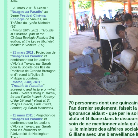
12e).
- 26 mars 2011 à 14h30 :
"
Nuages au Paradis
" au
3eme
Festival Cinéma
Ecologie
de Vanves, au
Théâtre du Lycée Michelet
(92)
-
March 26th, 2011 : "Trouble
in Paradise" part of the
Cinéma Ecologie Festival 3rd
edition, at the Lycée Michelet
theater in Vanves, (92)
-
23 mars 2011
: Projection de
"
Nuages au Paradis
" et
conférence sur les actions
d'Alofa à Tuvalu, par Sarah
pour la Société des Iles du
Pacifique de Grande Bretagne
et d'Ireland à l'église St
Philippe à Londres.
-
March, 23rd, 2011
:
"
Trouble in Paradise
"
screening and lecture on what
Alofa Tuvalu is doing in Tuvalu,
for the Pacific Islands Society
of the UK and Ireland at St
70 personnes dont une quinzaine
Philips Church, Earls Court,
l’an dernier seulement, faisait la
London, by Sarah Hemstock
ignorance aidant - que par le sol
-
11 mars 2011
: Projection de
alofa et Gilliane dans le discours
"
Nuages au Paradis
" et
conférence sur les actions
soin de ne mentionner alofa qu’u
d'Alofa à Tuvalu, par Sarah
☺,le ministre des affaires sociale
pour les étudiants de
Gilliane avec une bienveillance 
l'Université de Nottingham
Trend