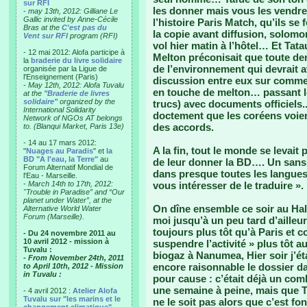
sur RFI
les donner mais vous les vendre
-
may 13th, 2012: Gilliane Le
Gallic invited by Anne-Cécile
l’histoire Paris Match, qu’ils se 
Bras at the
C'est pas du
la copie avant diffusion, solomo
Vent sur RFI
program (RFI)
vol hier matin à l’hôtel… Et Tata
- 12 mai 2012: Alofa participe à
Melton préconisait que toute dem
la
braderie du livre solidaire
de l’environnement qui devrait 
organisée par la Ligue de
l'Enseignement (Paris)
discussion entre eux sur commen
-
May 12th, 2012: Alofa Tuvalu
en touche de melton… passant l
at the
"Braderie de livres
solidaire"
organized by the
trucs) avec documents officiels.
International Solidarity
doctement que les coréens voie
Network of NGOs AT belongs
des accords.
to. (Blanqui Market, Paris 13e)
- 14 au 17 mars 2012:
A la fin, tout le monde se levait 
"
Nuages au Paradis
" et
la
BD "A l'eau, la Terre"
au
de leur donner la BD…. Un sans 
Forum Alternatif Mondial de
dans presque toutes les langue
l'Eau - Marseille.
-
March 14th to 17th, 2012:
vous intéresser de le traduire ». 
"Trouble in Paradise” and “Our
planet under Water”, at the
On dîne ensemble ce soir au Hala
Alternative World Water
Forum (Marseille).
moi jusqu’à un peu tard d’ailleu
toujours plus tôt qu’à Paris et
- Du 24 novembre 2011 au
10 avril 2012 - mission à
suspendre l’activité » plus tôt a
Tuvalu :
biogaz à Nanumea, Hier soir j’ét
- From November 24th, 2011
encore raisonnable le dossier da
to April 10th, 2012 - Mission
in Tuvalu :
pour cause : c’était déjà un comb
une semaine à peine, mais que T
- 4 avril 2012 :
Atelier Alofa
Tuvalu sur "les marins et le
ne le soit pas alors que c’est fo