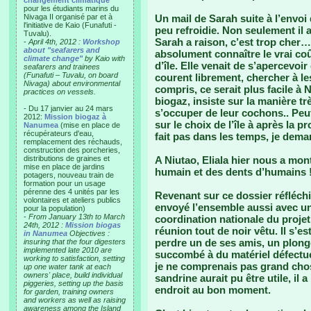
changement climatique"
pour les étudiants marins du
Nivaga II organisé par et à
Un mail de Sarah suite à l’envo
l'initiative de Kaio (Funafuti -
peu refroidie. Non seulement il a
Tuvalu).
Sarah a raison, c’est trop cher…
-
April 4th, 2012 :
Workshop
about "seafarers and
absolument connaître le vrai co
climate change"
by Kaio with
d’île. Elle venait de s’apercevo
seafarers and trainees
(Funafuti – Tuvalu, on board
courent librement, chercher à les
Nivaga) about environmental
compris, ce serait plus facile à 
practices on vessels.
biogaz, insiste sur la manière t
- Du 17 janvier au 24 mars
s’occuper de leur cochons.. Peut 
2012:
Mission biogaz à
sur le choix de l’île à après la
Nanumea
(mise en place de
récupérateurs d'eau,
fait pas dans les temps, je dema
remplacement des réchauds,
construction des porcheries,
distributions de graines et
A Niutao, Eliala hier nous a mon
mise en place de jardins
humain et des dents d’humains !!
potagers, nouveau train de
formation pour un usage
pérenne des 4 unités par les
Revenant sur ce dossier réfléchi 
volontaires et ateliers publics
envoyé l’ensemble aussi avec un 
pour la population)
-
From January 13th to March
coordination nationale du projet 
24th, 2012 :
Mission biogas
réunion tout de noir vêtu. Il s’es
in Nanumea
Objectives :
perdre un de ses amis, un plon
insuring that the four digesters
implemented late 2010 are
succombé à du matériel défectueu
working to satisfaction, setting
je ne comprenais pas grand chos
up one water tank at each
owners' place, build individual
sandrine aurait pu être utile, il 
piggeries, setting up the basis
endroit au bon moment.
for garden, training owners
and workers as well as raising
awareness among the Island