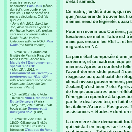
c’était samedi.
organise, avec son
association
Pala Dalik
(l’écho
du récif), une conférence
Ce matin, j’ai dit à Susie, qui re
intitulée « Etat de santé des
que j’essaierai de trouver les t
récifs calédoniens: Qui fait
quoi ? »
mêmes need de légèreté, quasi
-
June 6th, 2012: Sandrine
Job, AlofaTuvalu’s expert on
the Tuvalu Marine Life project,
Pour en revenir aux Coréens, j’a
sets up a conference about
tuvaluens ce matin. Tafue est trè
Reefs’ health in New
mais pas encore les RET… et les d
Caledonia with her NGO:
Pala
Dalik
(the reef’s echoes).
migrants en NZ.
- 15 mai 2012: Gilliane est
l'invitée de Patricia Ricard et
La paire était composée d’une 
Marie-Pierre Cabello aux
coréenne, et un cadreur, équipé
Mardis de l'Environnement
mienne.. Après un contexte tell
spécial "Rio+20"
-
May 15th, 2012:
«
l’avant-dernier slide posait 4 
Environment on Tuesday »
réagissez au qualificatif de réfu
conference on “Rio +20”
with screening of some of the
climat niveau gouvernement, pe
video shot during the last
Zealand) c’est bien ? etc. Après 
missions. (Paris)
de temps aux autres pour réfléch
- 13 mai 2012: stand Alofa
l’énergie à répondre à la questi
Tuvalu au
Vide-Grenier de la
par le le deal avec tec, en fait il
Butte Bergeyre
(Paris)
-
May 13th, 2012: Alofa Tuvalu
les italiens/Anare… Pas grave.. 
booth at the
Bergeyre hill
assistances « études » dont on n
back yard sale
. (Paris)
- 13 mai 2012 de 11h10 à
La dernière slide demandait tout
11h30: Gilliane est l'invitée
qui existait en images sur le su
d'Anne Cécile Bras dans
l'émission
C'est pas du Vent
seul homme… Tafue de son ton c