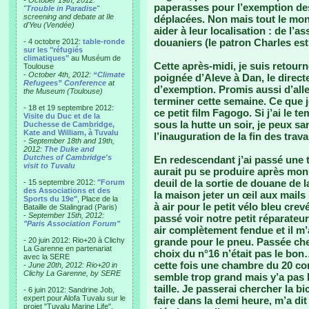
- October 19th, 2012:
paperasses pour l’exemption des 
"
Trouble in Paradise
"
screening and debate at Ile
déplacées. Non mais tout le mon
d'Yeu (Vendée)
aider à leur localisation : de l’
douaniers (le patron Charles est
- 4 octobre 2012:
table-ronde
sur les "réfugiés
climatiques"
au Muséum de
Cette après-midi, je suis retou
Toulouse
-
October 4th, 2012:
“Climate
poignée d’Aleve à Dan, le direct
Refugees” Conference
at
d’exemption. Promis aussi d’aller
the Museum (Toulouse)
terminer cette semaine. Ce que je 
- 18 et 19 septembre 2012:
ce petit film Fagogo. Si j’ai le 
Visite du Duc et de la
sous la hutte un soir, je peux 
Duchesse de Cambridge,
Kate and William, à Tuvalu
l’inauguration de la fin des trav
-
September 18th and 19th,
2012:
The Duke and
Dutches of Cambridge's
En redescendant j’ai passé une 
visit to Tuvalu
aurait pu se produire après mon i
deuil de la sortie de douane de 
- 15 septembre 2012:
"Forum
des Associations et des
la maison jeter un œil aux mails
Sports du 19e"
, Place de la
à air pour le petit vélo bleu cre
Bataille de Stalingrad (Paris)
-
September 15th, 2012:
passé voir notre petit réparateur
"Paris Association Forum"
air complètement fendue et il m’
- 20 juin 2012: Rio+20 à Clichy
grande pour le pneu. Passée ch
La Garenne en partenariat
choix du n°16 n’était pas le bon…
avec la SERE
cette fois une chambre du 20 com
-
June 20th, 2012: Rio+20 in
Clichy La Garenne, by SERE
semble trop grand mais y’a pas l
taille. Je passerai chercher la b
- 6 juin 2012: Sandrine Job,
expert pour Alofa Tuvalu sur le
faire dans la demi heure, m’a dit q
projet "Tuvalu Marine Life",