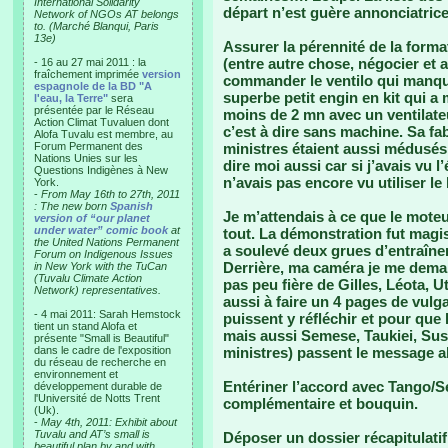
International Solidarity
départ n’est guère annonciatrice
Network of NGOs AT belongs
to. (Marché Blanqui, Paris
13e)
Assurer la pérennité de la format
(entre autre chose, négocier et a
- 16 au 27 mai 2011 : la
fraîchement imprimée
version
commander le ventilo qui manqua
espagnole de la BD "A
superbe petit engin en kit qui a
l'eau, la Terre"
sera
présentée par le Réseau
moins de 2 mn avec un ventilat
Action Climat Tuvaluen dont
c’est à dire sans machine. Sa fa
Alofa Tuvalu est membre, au
Forum Permanent des
ministres étaient aussi médusés 
Nations Unies sur les
dire moi aussi car si j’avais vu l
Questions Indigènes à New
n’avais pas encore vu utiliser le 
York.
-
From May 16th to 27th, 2011
: The new born
Spanish
Je m’attendais à ce que le moteu
version of “our planet
under water” comic book
at
tout. La démonstration fut magi
the United Nations Permanent
a soulevé deux grues d’entraînem
Forum on Indigenous Issues
Derrière, ma caméra je me dema
in New York with the TuCan
(Tuvalu Climate Action
pas peu fière de Gilles, Léota, Ut
Network) representatives.
aussi à faire un 4 pages de vulg
- 4 mai 2011: Sarah Hemstock
puissent y réfléchir et pour qu
tient un stand Alofa et
mais aussi Semese, Taukiei, Susie
présente "Small is Beautiful"
dans le cadre de l'exposition
ministres) passent le message a
du réseau de recherche en
environnement et
Entériner l’accord avec Tango/S
développement durable de
l'Université de Notts Trent
complémentaire et bouquin.
(Uk).
-
May 4th, 2011: Exhibit about
Tuvalu and AT’s small is
Déposer un dossier récapitulatif
beautiful plan by and with