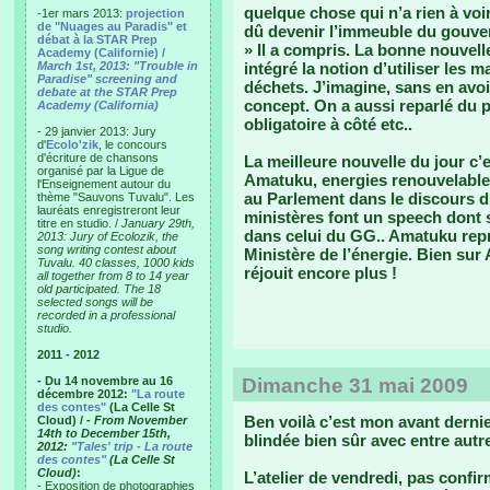
quelque chose qui n’a rien à vo
-1er mars 2013:
projection
de "Nuages au Paradis" et
dû devenir l’immeuble du gouver
débat à la STAR Prep
» Il a compris. La bonne nouvell
Academy (Californie) /
March 1st, 2013: "Trouble in
intégré la notion d’utiliser les 
Paradise" screening and
déchets. J’imagine, sans en avoir
debate at the STAR Prep
concept. On a aussi reparlé du 
Academy (California)
obligatoire à côté etc..
- 29 janvier 2013: Jury
d'
Ecolo'zik
, le concours
d'écriture de chansons
La meilleure nouvelle du jour 
organisé par la Ligue de
Amatuku, energies renouvelables
l'Enseignement autour du
au Parlement dans le discours d
thème "Sauvons Tuvalu". Les
lauréats enregistreront leur
ministères font un speech dont s
titre en studio. /
January 29th,
dans celui du GG.. Amatuku repré
2013: Jury of Ecolozik, the
song writing contest about
Ministère de l’énergie. Bien sur
Tuvalu. 40 classes, 1000 kids
réjouit encore plus !
all together from 8 to 14 year
old participated. The 18
selected songs will be
recorded in a professional
studio.
2011 - 2012
- Du 14 novembre au 16
Dimanche 31 mai 2009
décembre 2012:
"La route
des contes"
(La Celle St
Ben voilà c’est mon avant derni
Cloud) /
- From November
14th to December 15th,
blindée bien sûr avec entre autre
2012:
"Tales' trip - La route
des contes"
(La Celle St
Cloud)
:
L’atelier de vendredi, pas confir
- Exposition de photographies