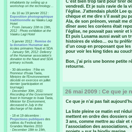
C’est bien trop tard pour tirer d
inhabitants by setting up a
vendredi. Et je suis ravie de la 
workshop on the technology…
l’église. J’attendais plutôt Lee q
- du 10 au 19 janvier 2012 :
chèque et me dire s’il avait pu 
Exposition photographique
traditionnelle
au Vaiaku Lagi
Ala, de son prénom, venait me d
Hotel
dîner avec les coréens était repo
-
From January 10th to 19th,
l’église, ne pouvait pas venir et 
2012 : Photo exhibition at the
Vaiaku Lagi Hotel
Et puis Lusama aussi avait un 
histoires de video… ou tu préfèr
- 5 janvier 2012 :
Remise de
la donation Hunamar
aux
d’un coup en proposant que les
écoles primaires Nauti et SDA
pour voir les king tides au couch
-
January 5th, 2012: Delivery
of the Hunamar association's
donation to the Nauti and SDA
Bon, j’ai pris une bonne petite ré
primary schools.
retourne.
- 30 décembre : Fête en
l'honneur d'Isaia Taeia,
Ministre de l'Environnement
décédé en exercice en juillet
dernier (participation et
tournage)
26 mai 2009 : Ce que je n
-
December 30th, 2011:
Recording of the Government
feast in homage to Isaia Taeia,
Ce que je n’ai pas fait aujourd’h
Minister for Environment,
deceased in July in the
discharge of his duties.
La liste pleine ce matin est rédu
- 18 et 19 décembre :
mettent en ordre des dossiers o
Projections publiques
des
3 ans, comme mettre au clair et
vidéos du Festival des
l’association des associations, 
Grandes Marées 2010
-
December 18th to 19th,
projets » sur la biodiv marine.