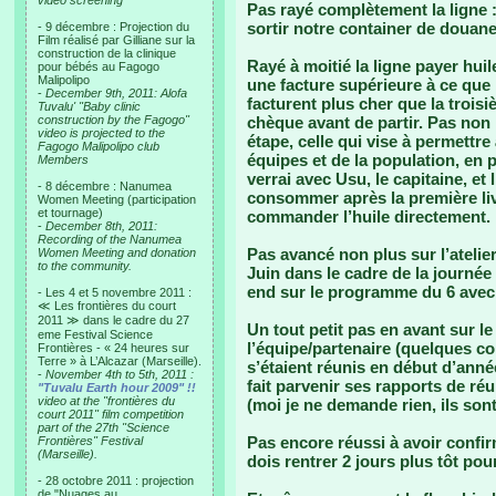
video screening
Pas rayé complètement la ligne
sortir notre container de douane
- 9 décembre : Projection du
Film réalisé par Gilliane sur la
construction de la clinique
Rayé à moitié la ligne payer hui
pour bébés au Fagogo
Malipolipo
une facture supérieure à ce que
-
December 9th, 2011: Alofa
facturent plus cher que la troisi
Tuvalu' "Baby clinic
construction by the Fagogo"
chèque avant de partir. Pas no
video is projected to the
étape, celle qui vise à permettr
Fagogo Malipolipo club
équipes et de la population, en p
Members
verrai avec Usu, le capitaine, et
- 8 décembre : Nanumea
consommer après la première livr
Women Meeting (participation
et tournage)
commander l’huile directement. 
-
December 8th, 2011:
Recording of the Nanumea
Pas avancé non plus sur l’atelie
Women Meeting and donation
to the community.
Juin dans le cadre de la journé
end sur le programme du 6 avec 
- Les 4 et 5 novembre 2011 :
≪ Les frontières du court
2011 ≫ dans le cadre du 27
Un tout petit pas en avant sur le
eme Festival Science
l’équipe/partenaire (quelques c
Frontières - « 24 heures sur
Terre » à L’Alcazar (Marseille).
s’étaient réunis en début d’ann
-
November 4th to 5th, 2011 :
fait parvenir ses rapports de r
"Tuvalu Earth hour 2009" !!
video at the "frontières du
(moi je ne demande rien, ils so
court 2011" film competition
part of the 27th "Science
Pas encore réussi à avoir confi
Frontières" Festival
(Marseille).
dois rentrer 2 jours plus tôt pou
- 28 octobre 2011 : projection
de "Nuages au