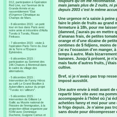
toujours qu’on me reconnaisse. C
D12, participation à l’opération
mais jamais plus de 2 nuits, ni p
Red Line, sur l’avenue de la
Grande Armée et au
depuis 2003 c’est le même accuei
rassemblement “Etat
d’Urgence Climatique au
Champs de Mars.
Une urgence m’a saisie à peine p
faire le plein de fruits au grand 
- 8 décembre 2015 : un petit
fermeture à 18h, pour me laisse
tour en bus dans Paris avec
notre amie et trésorière d’Alofa
(damned, j’aurais pu en mettre 
Tuvalu à Tuvalu, Risasi
d’ananas frais, de petites tomat
Finikaso.
orange et d’une dizaine de petite
- 7 décembre 2015 : visite à
centimes de $ fidjiens, moins de
l’opération Paris-Terre du Jour
j’ai eu l’occasion d’en manger, 
de la Terre a l’Espace
Ephémère.
temps à autre. Mais bizarrement,
bananes. Jusqu’à présent, je n’a
- 6 décembre 2015 :
participation au Sommet des
mais faute d’autres fruits, j’éta
196 Chaises à Montreuil dans
cultive.
le cadre du village des
alternatives.
Bref, si je n’avais pas trop resse
- 5 décembre 2015 :
imposé aussitôt.
Intervention de Fanny Héros
au café Le Grand Bouillon à
Aubervilliers autour du projet
Une autre envie à midi avant de qu
"Tuvalu: ici / ailleurs".
repartir bien vite avec ma pomm
- 5 décembre 2015 :
accompagnée à l’hôtel où j’ai é
intervention de Gilliane Le
achetées fanny et moi pour une 
Gallic au Musée national de
l’histoire de l’immigration, à la
le frigo depuis. Je n’aime pas tro
projection-débat organisee par
sans doute pour décompresser 
l’OIM avec Dominique
Duchene, Guigone Camus et