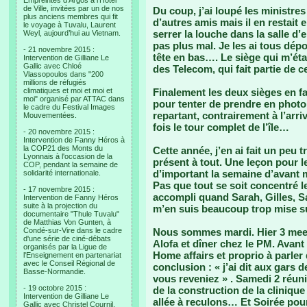
Empreintes d’Argos à l’Hotel
de Ville, invitées par un de nos
Du coup, j’ai loupé les ministre
plus anciens membres qui fit
d’autres amis mais il en restait
le voyage à Tuvalu, Laurent
serrer la louche dans la salle d’
Weyl, aujourd’hui au Vietnam.
pas plus mal. Je les ai tous dép
- 21 novembre 2015 :
tête en bas…. Le siège qui m’étai
Intervention de Gilliane Le
Gallic avec Chloé
des Telecom, qui fait partie de 
Vlassopoulos dans "200
millions de réfugiés
climatiques et moi et moi et
Finalement les deux sièges en fac
moi" organisé par ATTAC dans
pour tenter de prendre en photo 
le cadre du Festival Images
repartant, contrairement à l’arri
Mouvementées.
fois le tour complet de l’île…
- 20 novembre 2015 :
Intervention de Fanny Héros à
la COP21 des Monts du
Cette année, j’en ai fait un peu
Lyonnais à l'occasion de la
présent à tout. Une leçon pour l
COP, pendant la semaine de
d’important la semaine d’avant 
solidarité internationale.
Pas que tout se soit concentré 
- 17 novembre 2015 :
accompli quand Sarah, Gilles, Sa
Intervention de Fanny Héros
suite à la projection du
m’en suis beaucoup trop mise su
documentaire "Thule Tuvalu"
de Matthias Von Gunten, à
Condé-sur-Vire dans le cadre
Nous sommes mardi. Hier 3 meet
d'une série de ciné-débats
Alofa et dîner chez le PM. Avant 
organisés par la Ligue de
Home affairs et proprio à parler
l'Enseignement en partenariat
avec le Conseil Régional de
conclusion : « j’ai dit aux gars 
Basse-Normandie.
vous reveniez » . Samedi 2 réuni
- 19 octobre 2015 :
de la construction de la clinique
Intervention de Gilliane Le
allée à reculons… Et Soirée pou
Gallic avec Christel Cournil,