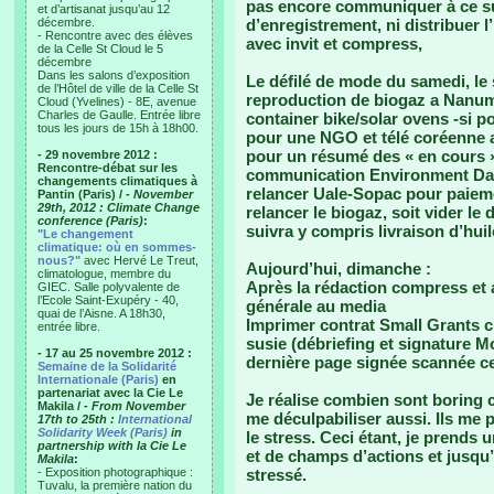
pas encore communiquer à ce su
et d’artisanat jusqu’au 12
décembre.
d’enregistrement, ni distribuer l
- Rencontre avec des élèves
avec invit et compress,
de la Celle St Cloud le 5
décembre
Dans les salons d’exposition
Le défilé de mode du samedi, le
de l’Hôtel de ville de la Celle St
reproduction de biogaz a Nanume
Cloud (Yvelines) - 8E, avenue
Charles de Gaulle. Entrée libre
container bike/solar ovens -si 
tous les jours de 15h à 18h00.
pour une NGO et télé coréenne a
pour un résumé des « en cours 
- 29 novembre 2012 :
Rencontre-débat sur les
communication Environment Day, 
changements climatiques à
relancer Uale-Sopac pour paieme
Pantin (Paris) /
- November
29th, 2012 : Climate Change
relancer le biogaz, soit vider le 
conference (Paris)
:
suivra y compris livraison d’huil
"Le changement
climatique: où en sommes-
nous?"
avec Hervé Le Treut,
Aujourd’hui, dimanche :
climatologue, membre du
Après la rédaction compress et a
GIEC. Salle polyvalente de
l’Ecole Saint-Exupéry - 40,
générale au media
quai de l’Aisne. A 18h30,
Imprimer contrat Small Grants c
entrée libre.
susie (débriefing et signature M
- 17 au 25 novembre 2012 :
dernière page signée scannée ce s
Semaine de la Solidarité
Internationale (Paris)
en
partenariat avec la Cie Le
Je réalise combien sont boring ce
Makila /
- From November
me déculpabiliser aussi. Ils me 
17th to 25th :
International
Solidarity Week (Paris)
in
le stress. Ceci étant, je prends 
partnership with la Cie Le
et de champs d’actions et jusqu’à
Makila
:
- Exposition photographique :
stressé.
Tuvalu, la première nation du