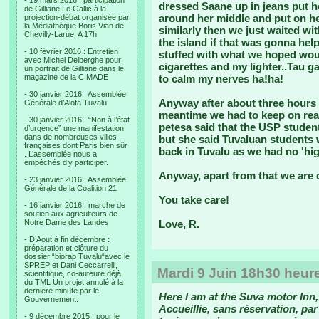
- 19 mars 2016 : participation
dressed Saane up in jeans put he
de Gilliane Le Gallic à la
around her middle and put on h
projection-débat organisée par
la Médiathèque Boris Vian de
similarly then we just waited wit
Chevilly-Larue. A 17h
the island if that was gonna hel
- 10 février 2016 : Entretien
stuffed with what we hoped woul
avec Michel Delberghe pour
cigarettes and my lighter..Tau ga
un portrait de Gilliane dans le
magazine de la CIMADE
to calm my nerves ha!ha!
- 30 janvier 2016 : Assemblée
Anyway after about three hours t
Générale d’Alofa Tuvalu
meantime we had to keep on rea
- 30 janvier 2016 : “Non à l’état
petesa said that the USP stude
d’urgence” une manifestation
dans de nombreuses villes
but she said Tuvaluan students 
françaises dont Paris bien sûr
back in Tuvalu as we had no 'hi
. L’assemblée nous a
empêchés d’y participer.
Anyway, apart from that we are 
- 23 janvier 2016 : Assemblée
Générale de la Coalition 21
You take care!
- 16 janvier 2016 : marche de
soutien aux agriculteurs de
Notre Dame des Landes
Love, R.
- D’Aout à fin décembre :
préparation et clôture du
dossier “biorap Tuvalu“avec le
SPREP et Dani Ceccarrelli,
Mardi 9 Juin 18h30 heure
scientifique, co-auteure déjà
du TML Un projet annulé à la
dernière minute par le
Here I am at the Suva motor Inn,
Gouvernement.
Accueillie, sans réservation, par
- 9 décembre 2015 : pour le