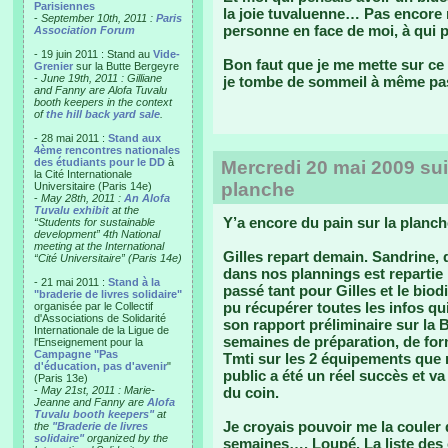
Parisiennes
la joie tuvaluenne… Pas encore r
-
September 10th, 2011 :
Paris
personne en face de moi, à qui 
Association Forum
- 19 juin 2011 : Stand au
Vide-
Bon faut que je me mette sur 
Grenier
sur la Butte Bergeyre
-
June 19th, 2011 : Gilliane
je tombe de sommeil à même pas
and Fanny are Alofa Tuvalu
booth keepers in the context
of
the hill back yard sale
.
- 28 mai 2011 :
Stand aux
4ème rencontres nationales
des étudiants pour le DD
à
Mercredi 20 mai 2009 suit
la Cité Internationale
planche
Universitaire (Paris 14e)
-
May 28th, 2011 :
An Alofa
Tuvalu exhibit
at the
Y’a encore du pain sur la planch
“Students for sustainable
development” 4th National
meeting at the International
Gilles repart demain. Sandrine, 
“Cité Universitaire” (Paris 14e)
dans nos plannings est repartie i
- 21 mai 2011 :
Stand à la
passé tant pour Gilles et le biod
"braderie de livres solidaire"
pu récupérer toutes les infos qui
organisée par le Collectif
d'Associations de Solidarité
son rapport préliminaire sur la B
Internationale de la Ligue de
semaines de préparation, de for
l'Enseignement pour la
Campagne "Pas
Tmti sur les 2 équipements que no
d'éducation, pas d'avenir
"
public a été un réel succès et va
(Paris 13e)
-
May 21st, 2011 : Marie-
du coin.
Jeanne and Fanny are
Alofa
Tuvalu booth keepers"
at
Je croyais pouvoir me la couler 
the
"Braderie de livres
solidaire"
organized by the
semaines…. Loupé. La liste des 