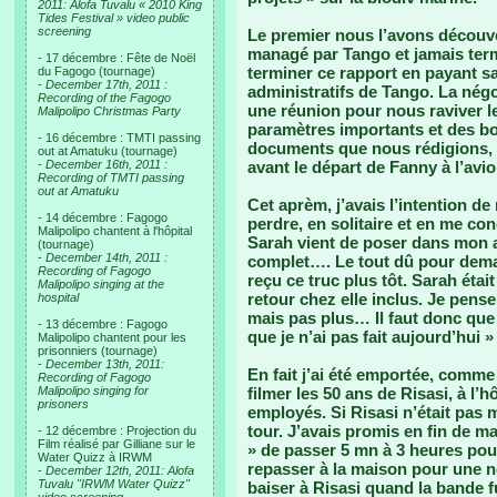
2011: Alofa Tuvalu « 2010 King
Tides Festival » video public
screening
Le premier nous l’avons découve
managé par Tango et jamais te
- 17 décembre : Fête de Noël
terminer ce rapport en payant sa
du Fagogo (tournage)
-
December 17th, 2011 :
administratifs de Tango. La négo
Recording of the Fagogo
une réunion pour nous raviver le
Malipolipo Christmas Party
paramètres importants et des bo
- 16 décembre : TMTI passing
documents que nous rédigions, 
out at Amatuku (tournage)
-
December 16th, 2011 :
avant le départ de Fanny à l’avi
Recording of TMTI passing
out at Amatuku
Cet aprèm, j’avais l’intention d
- 14 décembre : Fagogo
perdre, en solitaire et en me c
Malipolipo chantent à l'hôpital
Sarah vient de poser dans mon a
(tournage)
-
December 14th, 2011 :
complet…. Le tout dû pour demain
Recording of Fagogo
reçu ce truc plus tôt. Sarah étai
Malipolipo singing at the
retour chez elle inclus. Je pense
hospital
mais pas plus… Il faut donc que j
- 13 décembre : Fagogo
que je n’ai pas fait aujourd’hui »
Malipolipo chantent pour les
prisonniers (tournage)
-
December 13th, 2011:
En fait j’ai été emportée, comme
Recording of Fagogo
Malipolipo singing for
filmer les 50 ans de Risasi, à l
prisoners
employés. Si Risasi n’était pas 
tour. J’avais promis en fin de ma
- 12 décembre : Projection du
Film réalisé par Gilliane sur le
» de passer 5 mn à 3 heures po
Water Quizz à IRWM
repasser à la maison pour une no
-
December 12th, 2011: Alofa
Tuvalu "IRWM Water Quizz"
baiser à Risasi quand la bande fu