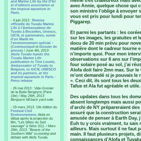
même très chaleureux mais avec
and Marine Life by the D'Ici
avec Annie, quelque chose qui co
et d'ailleurs association at
the tropical aquarium in
son ministre l’oblige à envoyer
Paris.
vous est pris pour lundi pour ten
- 4 juin 2013 :
Remise
Piggarep.
officielle de Tuvalu Marine
Life à l'Ambassadeur de
Tuvalu à Bruxelles, Unesco,
Et parmi les partants : les corée
UICN, et partenaires, suivie
sur les images, les gratuites et 
d'un Mardi de
docu de 20 min prévu pour novem
l'environnement spécial
. -
(
Communiqué
et
Dossier de
matière dont le cadreur tourne e
presse
) /
June 4th, 2013:
n’importe quoi. Pour mon interv
Alofa Tuvalu hands the
Tuvalu Marine Life
observations sur 6 ans sur l’im
publication to Tine Leuelu,
four solaire posé au sol, j’ai réu
Ambassador of Tuvalu to
Alofa doit faire 2mn max. Sur le 
Belgium, to IUCN, UNESCO
and its partners, at the
m’ont demandé si je pouvais le re
tropical aquarium in Paris.
-
». Ceci dit, ils sont tous les deu
Press release
Tafue et Ala fut agréable et utile.
- 26 mai 2013 : Vide-Grenier
de la Butte Bergeyre (Paris
19e) /
May 26th, 2013:
Des updates dans tous les domai
Bergeyre hill back yard sale.
absent longtemps mais aussi pou
d’archi de NY prépareraient des 
- 29 mars 2013: 19e édition du
Festival Ciné
assuré que la construction serai
Environnement
, Alofa en
amusée de penser à Earth Day, j’
débat après la projection du
film, "Les bêtes du Sud
Euh tu y crois vraiment, tu sais
sauvage" à Sées (61). /
Mars
ailleurs. Mais surtout il ne faut 
29th, 2013: "Beasts of the
main. Il faut plusieurs projets, dis
Southern Wild" screening and
debate with Alofa Tuvalu.
connaissances d’Alofa et Tuvalu 