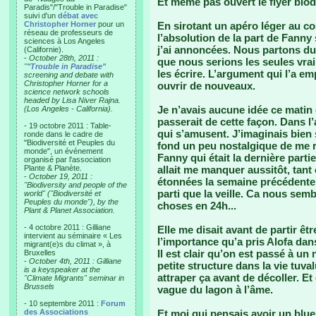
Et même pas ouvert le flyer biod
Paradis"/"Trouble in Paradise"
suivi d'un
débat avec
Christopher Horner
pour un
En sirotant un apéro léger au couc
réseau de professeurs de
l’absolution de la part de Fanny 
sciences à Los Angeles
j’ai annoncées. Nous partons du 
(Californie).
-
October 28th, 2011 :
que nous serions les seules vrai
"
"Trouble in Paradise"
les écrire. L’argument qui l’a e
screening and debate with
Christopher Horner for a
ouvrir de nouveaux.
science network schools
headed by Lisa Niver Rajna.
Je n’avais aucune idée ce matin
(Los Angeles - California).
passerait de cette façon. Dans l
- 19 octobre 2011 : Table-
qui s’amusent. J’imaginais bien
ronde dans le cadre de
"Biodiversité et Peuples du
fond un peu nostalgique de me r
monde", un événement
Fanny qui était la dernière parti
organisé par l'association
Plante & Planète.
allait me manquer aussitôt, ta
-
October 19, 2011 :
étonnées la semaine précédente e
"Biodiversity and people of the
parti que la veille. Ca nous sembl
world" ("Biodiversité et
Peuples du monde"), by the
choses en 24h...
Plant & Planet Association.
- 4 octobre 2011 : Gilliane
Elle me disait avant de partir êt
intervient au séminaire « Les
l’importance qu’a pris Alofa dan
migrant(e)s du climat », à
Il est clair qu’on est passé à un
Bruxelles
-
October 4th, 2011 : Gilliane
petite structure dans la vie tuva
is a keyspeaker at the
attraper ça avant de décoller. Et
"Climate Migrants" seminar in
Brussels
vague du lagon à l’âme.
- 10 septembre 2011 :
Forum
des Associations
Et moi qui pensais avoir un blue