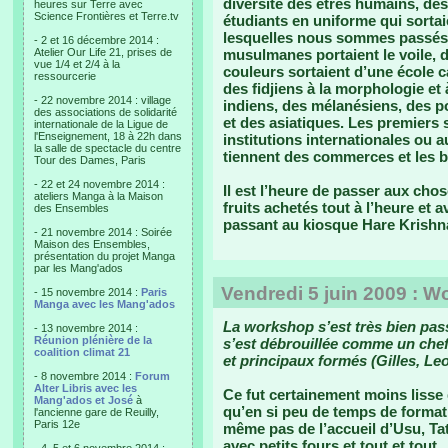
diversité des êtres humains, des 
heures sur Terre avec
Science Frontières et Terre.tv
étudiants en uniforme qui sortai
lesquelles nous sommes passés p
- 2 et 16 décembre 2014 :
Atelier Our Life 21, prises de
musulmanes portaient le voile, d
vue 1/4 et 2/4 à la
couleurs sortaient d’une école c
ressourcerie
des fidjiens à la morphologie et 
- 22 novembre 2014 : village
indiens, des mélanésiens, des pol
des associations de solidarité
et des asiatiques. Les premiers
internationale de la Ligue de
l'Enseignement, 18 à 22h dans
institutions internationales ou
la salle de spectacle du centre
tiennent des commerces et les bo
Tour des Dames, Paris
- 22 et 24 novembre 2014 :
Il est l’heure de passer aux cho
ateliers Manga à la Maison
fruits achetés tout à l’heure et a
des Ensembles
passant au kiosque Hare Krishn
- 21 novembre 2014 : Soirée
Maison des Ensembles,
présentation du projet Manga
par les Mang'ados
Vendredi 5 juin 2009 : 
- 15 novembre 2014 :
Paris
Manga avec les Mang'ados
La workshop s’est très bien passé
- 13 novembre 2014 :
Réunion plénière de la
s’est débrouillée comme un chef
coalition climat 21
et principaux formés (Gilles, Leo
- 8 novembre 2014 :
Forum
Alter Libris avec les
Ce fut certainement moins lisse
Mang'ados et José
à
qu’en si peu de temps de formatio
l'ancienne gare de Reuilly,
Paris 12e
même pas de l’accueil d’Usu, Ta
avec petits fours et tout et tout.