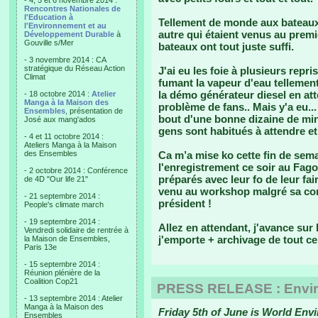
- 4, 5 et 6 novembre 2014 :
Rencontres Nationales de
l'Education à
Tellement de monde aux bateaux
l'Environnement et au
autre qui étaient venus au premi
Développement Durable
à
Gouville s/Mer
bateaux ont tout juste suffi.
- 3 novembre 2014 : CA
stratégique du Réseau Action
J'ai eu les foie à plusieurs repr
Climat
fumant la vapeur d'eau tellemen
la démo générateur diesel en at
- 18 octobre 2014 :
Atelier
Manga à la Maison des
problème de fans.. Mais y'a eu..
Ensembles
, présentation de
bout d'une bonne dizaine de min
José aux mang'ados
gens sont habitués à attendre et
- 4 et 11 octobre 2014 :
Ateliers Manga à la Maison
des Ensembles
Ca m’a mise ko cette fin de sema
l'enregistrement ce soir au Fago
- 2 octobre 2014 : Conférence
préparés avec leur fo de leur fair
de 4D "Our life 21"
venu au workshop malgré sa confi
- 21 septembre 2014 :
président !
People's climate march
- 19 septembre 2014 :
Allez en attendant, j'avance sur 
Vendredi solidaire de rentrée à
j'emporte + archivage de tout ce 
la Maison de Ensembles,
Paris 13e
- 15 septembre 2014 :
Réunion plénière de la
Coalition Cop21
PRESS RELEASE : Envir
- 13 septembre 2014 : Atelier
Manga à la Maison des
Friday 5th of June is World Env
Ensembles