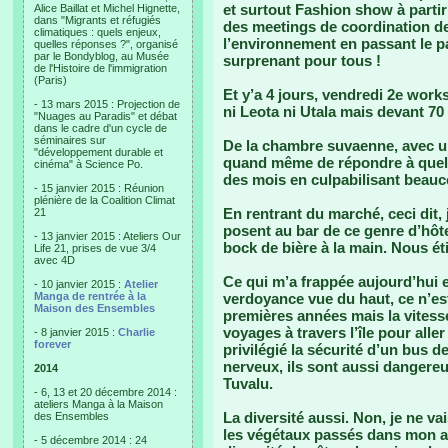
et surtout Fashion show à partir
Alice Baillat et Michel Hignette,
dans "Migrants et réfugiés
des meetings de coordination de
climatiques : quels enjeux,
l’environnement en passant le p
quelles réponses ?", organisé
par le Bondyblog, au Musée
surprenant pour tous !
de l'Histoire de l'immigration
(Paris)
Et y’a 4 jours, vendredi 2e work
- 13 mars 2015 : Projection de
ni Leota ni Utala mais devant 7
"Nuages au Paradis" et débat
dans le cadre d'un cycle de
séminaires sur
De la chambre suvaenne, avec un
"développement durable et
quand même de répondre à quelqu
cinéma" à Science Po.
des mois en culpabilisant beauc
- 15 janvier 2015 : Réunion
plénière de la Coalition Climat
En rentrant du marché, ceci dit, 
21
posent au bar de ce genre d’hôt
- 13 janvier 2015 : Ateliers Our
bock de bière à la main. Nous éti
Life 21, prises de vue 3/4
avec 4D
Ce qui m’a frappée aujourd’hui e
- 10 janvier 2015 :
Atelier
Manga de rentrée à la
verdoyance vue du haut, ce n’es
Maison des Ensembles
premières années mais la vitess
voyages à travers l’île pour alle
- 8 janvier 2015 :
Charlie
forever
privilégié la sécurité d’un bus d
nerveux, ils sont aussi dangere
2014
Tuvalu.
- 6, 13 et 20 décembre 2014 :
ateliers Manga à la Maison
La diversité aussi. Non, je ne va
des Ensembles
les végétaux passés dans mon ang
- 5 décembre 2014 : 24