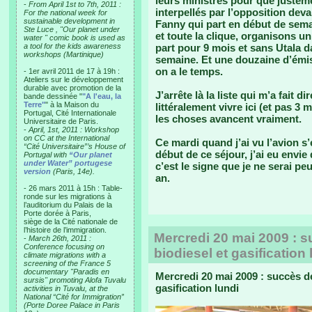
leurs ministres pour que justem
-
From April 1st to 7th, 2011 :
interpellés par l’opposition deva
For the national week for
sustainable development in
Fanny qui part en début de sema
Ste Luce , "Our planet under
et toute la clique, organisons un
water " comic book is used as
a tool for the kids awareness
part pour 9 mois et sans Utala da
workshops (Martinique)
semaine. Et une douzaine d’émiss
on a le temps.
- 1er avril 2011 de 17 à 19h :
Ateliers sur le développement
durable avec promotion de la
J’arrête là la liste qui m’a fait d
bande dessinée "
"A l'eau, la
Terre"
" à la Maison du
littéralement vivre ici (et pas 3
Portugal, Cité Internationale
les choses avancent vraiment.
Universitaire de Paris.
-
April, 1st, 2011 : Workshop
on CC at the International
Ce mardi quand j’ai vu l’avion s’
“Cité Universitaire”’s House of
début de ce séjour, j’ai eu envie
Portugal with
“Our planet
under Water” portugese
c’est le signe que je ne serai pe
version
(Paris, 14e).
an.
- 26 mars 2011 à 15h : Table-
ronde sur les migrations à
l’auditorium du Palais de la
Porte dorée à Paris,
siège de la Cité nationale de
l’histoire de l’immigration.
Mercredi 20 mai 2009 : su
-
March 26th, 2011 :
Conference focusing on
biodiesel et gasification 
climate migrations with a
screening of the France 5
documentary "Paradis en
Mercredi 20 mai 2009 : succès de 
sursis" promoting Alofa Tuvalu
gasification lundi
activities in Tuvalu, at the
National “Cité for Immigration”
(Porte Doree Palace in Paris