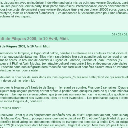
nt, discussion avec un ingénieur Indo-Allemand qui a mis au point une voiture électrique, gar
 musée pour accueillir la party. Il fait partie d’un réseau international de jeunes environnemen
roposé ce projet de construire une voiture électrique légère et peu chère, 20000 euros quan
prototype, mais ils cherchent à améliorer. Il va descendre à Barcelone avec pour une réunion
solaires et électriques.
09 / 05 / 09 
di de Pâques 2009, le 10 Avril, Midi.
 de Pâques 2009, le 10 Avril, Midi.
semaines de tempête, le lagon s’est calmé, paisible il a retrouvé ses couleurs translucides et
nt à nouveau bienfaisantes. Elles m’ont rassérénée hier soir quand je suis sortie respirer un
errasse après un brouillon de courrier à Eugène et Florence, Corinne et Jean François (ex
urs à Fidji) et Alain Nicolas, (ex attaché culturel, rencontré 2 fois et devenu un pote via le
. L’histoire dans son intégralité sera racontée plus tard ici et peut être ailleurs mais ce vendre
est pas le jour pour s’étaler.
 devant un coucher de soleil dans les tons argentés, j’ai ressenti cette plénitude qui semble êt
 de ce qui me retient ici.
envoyer le blog jusqu’à l’arrivée de Sarah… le retard se comble. Plus que 3 semaines. D’autr
oujours trop longues pardon) seront prêtes à poster dans quelques jours ce qui nous mènera
 Après… ben après ce sera celle-ci que je ne sais où remonter.. car ne notant plus quotidie
hebdomadairement nos aventures, elles se sont évanouies… Les prochaines pages seront
te moins longues ☺, peut-être..
 retiens d’hier :
 nouvelle : c’est que les équipements expédiés des US et d’Europe sont au port, dans le car
n, le Maona Roy. Now… pourquoi alors que tout le circuit est DHL et que l’objectif était du port
 dernière bill of lading, les documents officiels de transport ne sont plus à entête DHL et indiq
ar TCS (la coopérative dont Monise est un pote), l’agent du cargo. Mais bon, y’a pas le feu. G