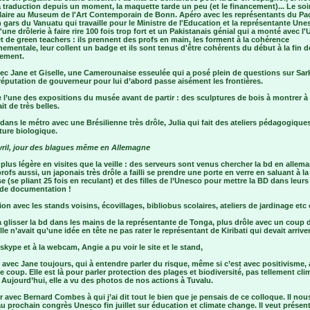
 traduction depuis un moment, la maquette tarde un peu (et le financement)... Le soir
laire au Museum de l'Art Contemporain de Bonn. Apéro avec les représentants du Pac
 gars du Vanuatu qui travaille pour le Ministre de l'Education et la représentante Une
une drôlerie à faire rire 100 fois trop fort et un Pakistanais génial qui a monté avec l
t de green teachers : ils prennent des profs en main, les forment à la cohérence
ementale, leur collent un badge et ils sont tenus d'être cohérents du début à la fin d
ement.
vec Jane et Giselle, une Camerounaise esseulée qui a posé plein de questions sur Sa
réputation de gouverneur pour lui d’abord passe aisément les frontières.
e l’une des expositions du musée avant de partir : des sculptures de bois à montrer à
it de très belles.
dans le métro avec une Brésilienne très drôle, Julia qui fait des ateliers pédagogique
lture biologique.
avril, jour des blagues même en Allemagne
plus légère en visites que la veille : des serveurs sont venus chercher la bd en allem
rofs aussi, un japonais très drôle a failli se prendre une porte en verre en saluant à la
e (se pliant 25 fois en reculant) et des filles de l’Unesco pour mettre la BD dans leurs
 de documentation !
on avec les stands voisins, écovillages, bibliobus scolaires, ateliers de jardinage etc 
 glisser la bd dans les mains de la représentante de Tonga, plus drôle avec un coup 
elle n’avait qu’une idée en tête ne pas rater le représentant de Kiribati qui devait arriver
skype et à la webcam, Angie a pu voir le site et le stand,
avec Jane toujours, qui à entendre parler du risque, même si c’est avec positivisme,
e coup. Elle est là pour parler protection des plages et biodiversité, pas tellement cli
Aujourd’hui, elle a vu des photos de nos actions à Tuvalu.
 avec Bernard Combes à qui j’ai dit tout le bien que je pensais de ce colloque. Il nous
au prochain congrès Unesco fin juillet sur éducation et climate change. Il veut présen