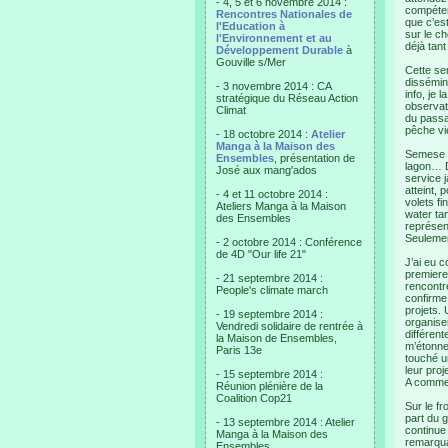
- 4, 5 et 6 novembre 2014 :
compéten
Rencontres Nationales de
que c’est
l'Education à
sur le c
l'Environnement et au
déjà tant
Développement Durable
à
Gouville s/Mer
Cette se
dissémin
- 3 novembre 2014 : CA
info, je
stratégique du Réseau Action
observat
Climat
du passa
pêche vi
- 18 octobre 2014 :
Atelier
Manga à la Maison des
Semese a
Ensembles
, présentation de
lagon… D
José aux mang'ados
service 
atteint,
- 4 et 11 octobre 2014 :
volets fi
Ateliers Manga à la Maison
water tan
des Ensembles
représen
Seulemen
- 2 octobre 2014 : Conférence
de 4D "Our life 21"
J’ai eu c
premiere 
- 21 septembre 2014 :
rencontré
People's climate march
confirme
projets.
- 19 septembre 2014 :
organiser
Vendredi solidaire de rentrée à
différent
la Maison de Ensembles,
m’étonne
Paris 13e
touché u
leur pro
- 15 septembre 2014 :
A commen
Réunion plénière de la
Coalition Cop21
Sur le fr
part du g
- 13 septembre 2014 : Atelier
continue
Manga à la Maison des
remarquab
Ensembles