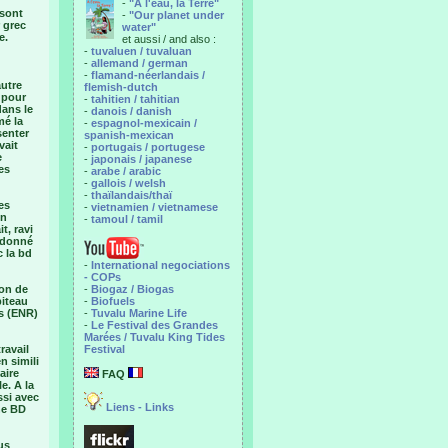
-
"A l'eau, la Terre"
 sont
-
"Our planet under
 grec
water"
e.
et aussi / and also :
-
tuvaluen / tuvaluan
-
allemand / german
-
flamand-néerlandais /
autre
flemish-dutch
e pour
-
tahitien / tahitian
dans le
-
danois / danish
mé la
-
espagnol-mexicain /
senter
spanish-mexican
vait
-
portugais / portugese
e
-
japonais / japanese
es
-
arabe / arabic
-
gallois / welsh
-
thaïlandais/thaï
es
-
vietnamien / vietnamese
on
-
tamoul / tamil
t, ravi
 donné
c la bd
-
International negociations
- COPs
ion de
-
Biogaz / Biogas
piteau
-
Biofuels
es (ENR)
-
Tuvalu Marine Life
-
Le Festival des Grandes
Marées / Tuvalu King Tides
ravail
Festival
n simili
aire
FAQ
e. A la
ssi avec
Liens - Links
une BD
us