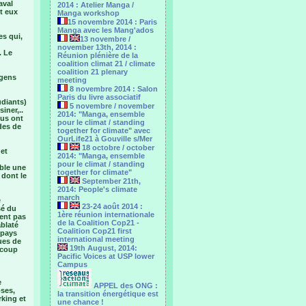
aval
2014 : Atelier Manga /
st eux
Manga workshop
15 novembre 2014 : Paris
Manga avec les Mang'ados
es qui,
13 novembre /
november 13th, 2014 :
. Le
Réunion plénière de la
coalition climat 21 / climate
coalition 21 plenary
 gens
meeting
8 novembre 2014 : Salon
Paris du livre associatif
udiants)
5 novembre / november
iner,..
2014: "Manga, ensemble
ous ont
pour le climat / standing
des de
together for climate" avec
OurLife21 à Gouville s/Mer
18 octobre / october
 et
2014: "Manga, ensemble
pour le ‎climat / standing
able une
together for climate"
 dont le
September 21th,
2014: People's climate
march
e
23-24 août 2014 :
sé du
1ère réunion internationale
vent pas
de la Coalition Cop21 -
ablaté
Coalition Cop21 first
 pays
international meeting
ques de
19th August, 2014:
ucoup
Pacific Voices at USP lower
Campus
e
APPEL des ONG :
oses,
la transition énergétique est
rking et
une chance !