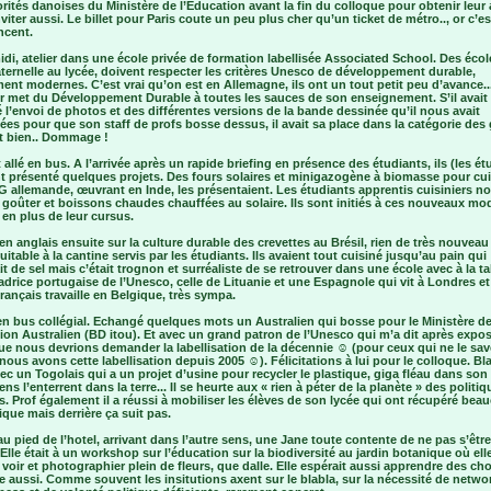
rités danoises du Ministère de l’Education avant la fin du colloque pour obtenir leur 
nviter aussi. Le billet pour Paris coute un peu plus cher qu’un ticket de métro.., or c’e
ncent.
di, atelier dans une école privée de formation labellisée Associated School. Des écol
ternelle au lycée, doivent respecter les critères Unesco de développement durable,
nt modernes. C’est vrai qu’on est en Allemagne, ils ont un tout petit peu d’avance..
ur met du Développement Durable à toutes les sauces de son enseignement. S’il avait
 l’envoi de photos et des différentes versions de la bande dessinée qu’il nous avait
s pour que son staff de profs bosse dessus, il avait sa place dans la catégorie des
t bien.. Dommage !
 allé en bus. A l’arrivée après un rapide briefing en présence des étudiants, ils (les ét
 présenté quelques projets. Des fours solaires et minigazogène à biomasse pour cuis
 allemande, œuvrant en Inde, les présentaient. Les étudiants apprentis cuisiniers n
 goûter et boissons chaudes chauffées au solaire. Ils sont initiés à ces nouveaux mo
en plus de leur cursus.
n anglais ensuite sur la culture durable des crevettes au Brésil, rien de très nouveau
uitable à la cantine servis par les étudiants. Ils avaient tout cuisiné jusqu’au pain qui
 de sel mais c’était trognon et surréaliste de se retrouver dans une école avec à la t
rice portugaise de l’Unesco, celle de Lituanie et une Espagnole qui vit à Londres et
rançais travaille en Belgique, très sympa.
en bus collégial. Echangé quelques mots un Australien qui bosse pour le Ministère d
ion Australien (BD itou). Et avec un grand patron de l’Unesco qui m’a dit après expo
ue nous devrions demander la labellisation de la décennie ☺ (pour ceux qui ne le sa
nous avons cette labellisation depuis 2005 ☺). Félicitations à lui pour le colloque. Bl
ec un Togolais qui a un projet d’usine pour recycler le plastique, giga fléau dans son
ens l’enterrent dans la terre... Il se heurte aux « rien à péter de la planète » des politi
. Prof également il a réussi à mobiliser les élèves de son lycée qui ont récupéré bea
ique mais derrière ça suit pas.
au pied de l’hotel, arrivant dans l’autre sens, une Jane toute contente de ne pas s’être
Elle était à un workshop sur l’éducation sur la biodiversité au jardin botanique où ell
 voir et photographier plein de fleurs, que dalle. Elle espérait aussi apprendre des ch
e aussi. Comme souvent les insitutions axent sur le blabla, sur la nécessité de netwo