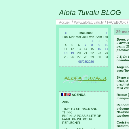
Alofa Tuvalu BLOG
/
/
Accueil
Www.alofatuvalu.tv
FACEBOOK
29 mar
«
Mai 2009
»
Lun.
Mar.
Mer.
Jeu.
Ven.
Sam.
Dim.
Bonn, c
1
2
3
2 avril 
4
5
6
7
8
9
10
parmi 25
11
12
13
14
15
16
17
parcour
18
19
20
21
22
23
24
J-1) De 
25
26
27
28
29
30
31
chambre
08/08/2026
Angelin
avec Tuv
Skype au
l’eau, l
graphist
et la ve
AGENDA !
Retour à
manqué 
2016
Rencont
présenté
TIME TO SIT BACK AND
Nakashim
THINK
tuvalue
ENFIN LA POSSIBILITE DE
FAIRE PAUSE POUR
Croisé u
REFLECHIR
Beautifu