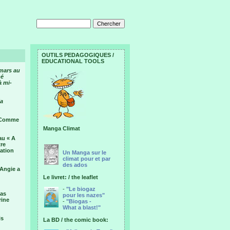
OUTILS PEDAGOGIQUES /
EDUCATIONAL TOOLS
mars au
né
à mi-
la
. Comme
Manga Climat
au « A
tre
ration
Un Manga sur le
climat pour et par
des ados
 Angie a
Le livret: / the leaflet
-
"Le biogaz
las
pour les nazes"
rine
-
"Biogas -
What a blast!"
is
La BD / the comic book: