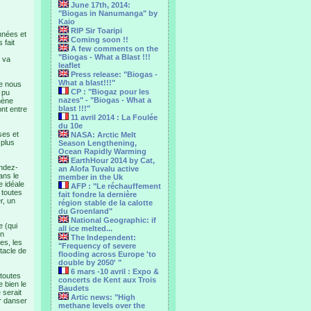
June 17th, 2014:
"Biogas in Nanumanga" by
Kaio
RIP Sir Toaripi
nnées et
Coming soon !!
 fait
A few comments on the
"Biogas - What a Blast !!!
e va
leaflet
Press release: "Biogas -
What a blast!!!"
ne nous
CP : "Biogaz pour les
 pu
nazes" - "Biogas - What a
mène
blast !!!"
ont entre
11 avril 2014 : La Foulée
du 10e
ses et
NASA: Arctic Melt
 plus
Season Lengthening,
Ocean Rapidly Warming
EarthHour 2014 by Cat,
endez-
an Alofa Tuvalu active
ans le
member in the Uk
e idéale
AFP : "Le réchauffement
 toutes
fait fondre la dernière
r, un
région stable de la calotte
du Groenland"
National Geographic: if
 (qui
all ice melted...
on
The Independent:
es, les
"Frequency of severe
tacle de
flooding across Europe 'to
double by 2050' "
6 mars -10 avril : Expo &
 toutes
concerts de Kent aux Trois
e bien le
Baudets
 serait
Artic news: "High
r danser
methane levels over the