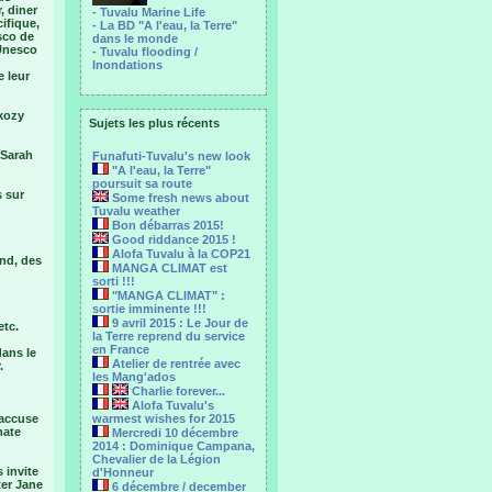
, diner
- Tuvalu Marine Life
ifique,
- La BD "A l'eau, la Terre"
sco de
dans le monde
'Unesco
- Tuvalu flooding /
Inondations
e leur
rkozy
Sujets les plus récents
 Sarah
Funafuti-Tuvalu's new look
"A l'eau, la Terre"
poursuit sa route
s sur
Some fresh news about
Tuvalu weather
Bon débarras 2015!
Good riddance 2015 !
Alofa Tuvalu à la COP21
and, des
MANGA CLIMAT est
sorti !!!
"MANGA CLIMAT" :
sortie imminente !!!
9 avril 2015 : Le Jour de
etc.
la Terre reprend du service
en France
dans le
Atelier de rentrée avec
.
les Mang'ados
Charlie forever...
Alofa Tuvalu's
 accuse
warmest wishes for 2015
mate
Mercredi 10 décembre
2014 : Dominique Campana,
Chevalier de la Légion
 invite
d'Honneur
ter Jane
6 décembre / december