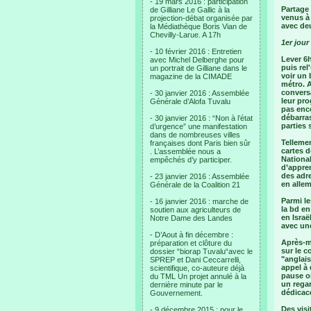
- 19 mars 2016 : participation
Partage
de Gilliane Le Gallic à la
venus à 
projection-débat organisée par
avec deu
la Médiathèque Boris Vian de
Chevilly-Larue. A 17h
1er jour
- 10 février 2016 : Entretien
Lever 6h
avec Michel Delberghe pour
puis rel
un portrait de Gilliane dans le
voir un 
magazine de la CIMADE
métro. A
convers
- 30 janvier 2016 : Assemblée
leur pro
Générale d’Alofa Tuvalu
pas enco
débarras
- 30 janvier 2016 : “Non à l’état
parties
d’urgence” une manifestation
dans de nombreuses villes
Tellemen
françaises dont Paris bien sûr
cartes d
. L’assemblée nous a
Nationa
empêchés d’y participer.
d’appre
des adre
- 23 janvier 2016 : Assemblée
en alle
Générale de la Coalition 21
Parmi le
- 16 janvier 2016 : marche de
la bd en
soutien aux agriculteurs de
en Israë
Notre Dame des Landes
avec une
- D’Aout à fin décembre :
Après-m
préparation et clôture du
sur le c
dossier “biorap Tuvalu“avec le
"anglais
SPREP et Dani Ceccarrelli,
appel à 
scientifique, co-auteure déjà
pause on
du TML Un projet annulé à la
un regar
dernière minute par le
dédicacé
Gouvernement.
Des vis
- 9 décembre 2015 : pour le