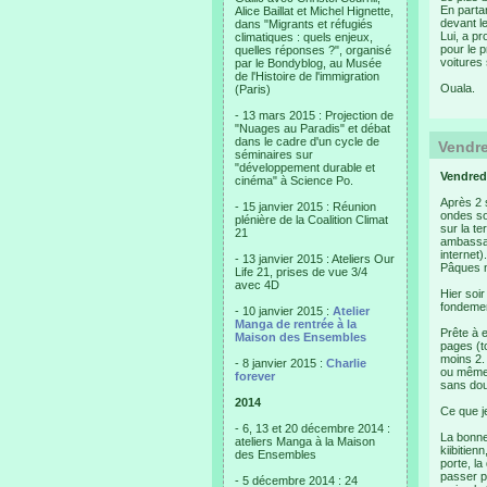
En parta
Alice Baillat et Michel Hignette,
devant le
dans "Migrants et réfugiés
Lui, a p
climatiques : quels enjeux,
pour le 
quelles réponses ?", organisé
voitures 
par le Bondyblog, au Musée
de l'Histoire de l'immigration
Ouala.
(Paris)
- 13 mars 2015 : Projection de
"Nuages au Paradis" et débat
dans le cadre d'un cycle de
Vendre
séminaires sur
"développement durable et
Vendredi
cinéma" à Science Po.
Après 2 
- 15 janvier 2015 : Réunion
ondes so
plénière de la Coalition Climat
sur la t
21
ambassade
internet)
- 13 janvier 2015 : Ateliers Our
Pâques n’
Life 21, prises de vue 3/4
avec 4D
Hier soir
fondement
- 10 janvier 2015 :
Atelier
Manga de rentrée à la
Prête à 
Maison des Ensembles
pages (t
moins 2.
- 8 janvier 2015 :
Charlie
ou même 
forever
sans dou
2014
Ce que je
- 6, 13 et 20 décembre 2014 :
La bonne
ateliers Manga à la Maison
kiibitien
des Ensembles
porte, la
passer p
- 5 décembre 2014 : 24