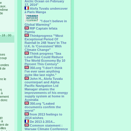
Arctic Ocean on February
ée
17, 2014"
taux.
Alofa Tuvalu undercover
d même
à Paris Manga
 de
"I don't believe in
Global Warming"
RIP Captain Iefata
Paeniu
- 18 : 00
Thinkprogress "‘Most
Exceptional Period Of
Rainfall In 248 Years’ In The
U.K. Is ‘Consistent’ With
Climate Change"
Think progress "Sea
 ses
Level Rise Could Reduce
 coup
The World Economy By 10
Percent This Century"
s ondes
350.org "I don’t think
di de
I’ve ever seen anything
quite like last night."
John H., Alofa Tuvalu
re le
counterpart and Alpha
Pacific Navigation Ltd
Manager shares the
es
improvements of his energy
 à
supply system at home in
nnement
Australia
 donc
350.org "Leaked
documents confirm the
worst"
from 2013 feelings to
go
2014 wishes
e à
De 2013 à 2014...
uent de
Common statement :
illes
Warsaw Climate Conference