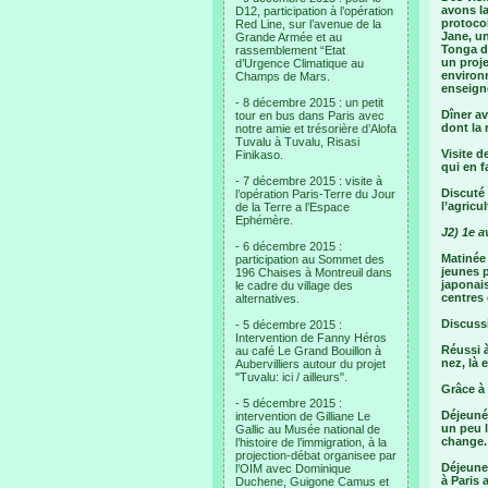
avons la
D12, participation à l’opération
protoco
Red Line, sur l’avenue de la
Jane, un
Grande Armée et au
Tonga d'
rassemblement “Etat
un proje
d’Urgence Climatique au
environn
Champs de Mars.
enseign
- 8 décembre 2015 : un petit
Dîner a
tour en bus dans Paris avec
dont la 
notre amie et trésorière d’Alofa
Tuvalu à Tuvalu, Risasi
Visite d
Finikaso.
qui en fa
- 7 décembre 2015 : visite à
Discuté 
l’opération Paris-Terre du Jour
l’agricu
de la Terre a l’Espace
Ephémère.
J2) 1e 
- 6 décembre 2015 :
Matinée 
participation au Sommet des
jeunes p
196 Chaises à Montreuil dans
japonais
le cadre du village des
centres
alternatives.
Discussi
- 5 décembre 2015 :
Intervention de Fanny Héros
Réussi à
au café Le Grand Bouillon à
nez, là 
Aubervilliers autour du projet
"Tuvalu: ici / ailleurs".
Grâce à 
- 5 décembre 2015 :
Déjeuné 
intervention de Gilliane Le
un peu l
Gallic au Musée national de
change. 
l’histoire de l’immigration, à la
projection-débat organisee par
Déjeuner
l’OIM avec Dominique
à Paris 
Duchene, Guigone Camus et