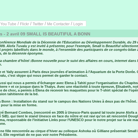
/
/
/
/
/
You Tube
Flickr
Twitter
Me Contacter
Login
s - 2 avril 09 SMALL IS BEAUTIFUL A BONN
onférence Mondiale de la Décennie de l’Education au Développement Durable, du 29 
2009. Alofa Tuvalu y est invité à présenter, pour l’exemple, Small is Beautiful sélection
 projets labellisés dans le monde, à l’ensemble des participants de ce congrès-bilan 
s, de la décennie éponyme.
la chambre d’hôtel :Bonne nouvelle pour le suivi des affaires en cours, internet dans 
.
e et Yaily assurent à Paris deux journées d’animation à l’Aquarium de la Porte Dorée
alu, c’est skype qui nous permet de garder le contact.
ssi qui nous a permis d’échanger avec Elena à Tahiti pour l’organisation du Chapite
a terre » et ce jusque dans le Thalys. Avec une réactivité à toute épreuve, Elisabeth, no
e de choc, a permis à Elena de recevoir les maquettes pour le T-shirt spécial de l’opé
rsion tahitienne de la bd.
 Bonn : Installation du stand sur le campus des Nations Unies à deux pas de l’hôtel.
pour la mise en forme.
ré Bernard Combes, (rencontré en 2005 à Unesco-Paris quand lal toute jeune Alofa a
 SiB). qui tient le stand Unesco en face du nôtre et est ravi qu'on ait rencontré Doug
a, responsable de l’initiative Links pour l’UNESCO pour le notre projet sur la vie ma
nne.
ne fille rencontrée au cirque d'hiver au colloque Ashoka où Gilliane présentait Small 
l. Elle regrettait de ne pas voir notre Présidente.