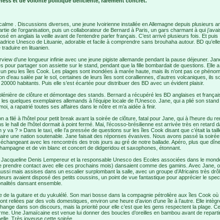
ess et de volonté politique déficiente, rarement concret.
calme . Discussions diverses, une jeune Ivoirienne installée en Allemagne depuis plusieurs a
artie de l’organisation, puis un collaborateur de Bernard à Paris, un gars charmant à qui j’avais
posé en anglais la veille avant de l’entendre parler français. C’est arrivé plusieurs fois. Et puis
adrice Unesco de Lituanie, adorable et facile à comprendre sans brouhaha autour. BD qu’ell
 traduire en lituanien.
erview d’une longueur infinie avec une jeune pigiste allemande pendant la pause déjeuner. Ja
es pour partager son assiette sur le stand, pendant que la fille bombardait de questions. Elle a
 un peu les îles Cook. Les plages sont inondées à marée haute, mais ils n’ont pas ce phéno
ation d’eau salée par le sol, certaines de leurs îles sont coralliennes, d’autres volcaniques, ils s
20000 habitants. Puis elle s’est écartée pour distribuer des BD avec un évident plaisir.
lénière de clôture et démontage des stands. Bernard a récupéré les BD anglaises et françai
sé les quelques exemplaires allemands à l’équipe locale de l’Unesco. Jane, qui a plié son stand
moi, a rapatrié toutes ses affaires dans le nôtre et m’a aidée à finir.
n a filé à l’hôtel pour petit break avant la soirée de clôture, fatal pour Jane, qui à l’heure du r
 le hall de l’hôtel dormait à point fermé. Mai, l’écosso-brésilienne est arrivée très en retard d
n y va ? » Dans le taxi, elle l’a pressée de questions sur les îles Cook disant que c’était la taill
faire une nation soutenable. Jane faisait des réponses évasives. Nous avons passé la soirée
 échangeant avec les rencontrés des trois jours au gré de notre ballade. Apéro, plus que dîne
hampagne et de vin blanc et concert de didgeridou et saxophones, étonnant.
 Jacqueline Denis Lempereur et la responsable Unesco des Ecoles associées dans le monde
de prendre contact avec elle ces prochains mois) dansaient comme des gamins. Avec Jane, 
aussi mais assises dans un escalier surplombant la salle, avec un groupe d’Africains très drôl
teurs avaient disposé des petits coussins, un point de vue fantastique pour apprécier le spec
onalités dansant ensemble.
e de la guitare et du yukulélé. Son mari bosse dans la compagnie pétrolière aux îles Cook où
sont reliées par des vols domestiques, environ une heure d’avion d’une île à l’autre. Elle intègr
hange dans son discours, mais la priorité pour elle c’est que les gens respectent la plage. Ce
rme. Une Jamaïcaine est venue lui donner des boucles d’oreilles en bambou avant de reparti
elle. Très joyeuse cette soirée.