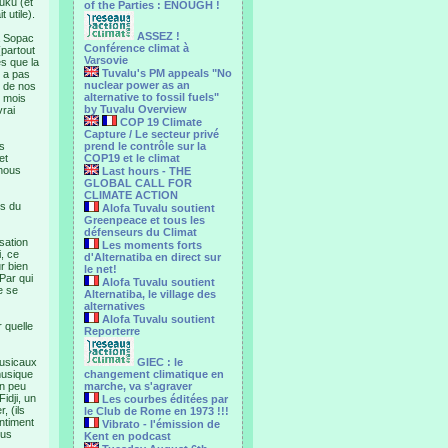
uku (et
of the Parties : ENOUGH !
 utile).
ASSEZ !
 à Sopac
Conférence climat à
(partout
Varsovie
ès que la
Tuvalu's PM appeals "No
y a pas
nuclear power as an
n de nos
alternative to fossil fuels"
s mois
by Tuvalu Overview
vrai
COP 19 Climate
Capture / Le secteur privé
es
prend le contrôle sur la
et
COP19 et le climat
 nous
Last hours - THE
GLOBAL CALL FOR
CLIMATE ACTION
es du
Alofa Tuvalu soutient
Greenpeace et tous les
défenseurs du Climat
sation
Les moments forts
, ce
d'Alternatiba en direct sur
ur bien
le net!
 Par qui
Alofa Tuvalu soutient
e se
Alternatiba, le village des
alternatives
Alofa Tuvalu soutient
 quelle
Reporterre
musicaux
GIEC : le
 musique
changement climatique en
un peu
marche, va s'agraver
idji, un
Les courbes éditées par
, (ils
le Club de Rome en 1973 !!!
entiment
Vibrato - l'émission de
ous
Kent en podcast