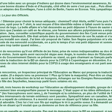
 d’une bière avec un groupe d'indiens qui donne dans l'environmental awareness. Ils
une bonne dizaine d’Inde et d’Australie, côté effet de serre c’est pas mal… Puis dîner
x adeptes des Ecovillages, l’une à côté de Berlin, l’autre en Ecosse. Très sympathiqu
 : Le jour des Officiels.
 ! Dilemme pour choisir la tenue adéquate : chemise/T-shirt Alofa, enfilé l'une puis l'
'une, opté pour le T shirt, le seul moyen d'être identifiée même si fallait ouvrir la vest
bout de logo. La belle affaire m'a fait descendre au petit déjeuner à l'heure de sauter 
lors que j’avalais un café en 4e vitesse, une femme aux allures polynésiennes a enta
ation. Jane, conseiller scientifique auprès du gouvernement des îles Cook venue pré
gramme Sandwatch. Elle était arrivée dans la nuit, directement de son île natale et n’a
re installé son stand. J’ai bien sûr proposé de l’aider. Son flegme polynésien m'a vit
sée de ma nervosité occidentale, on a pris le temps d’un vrai petit déjeuner et somm
 sans trop tarder quand même…
t de rencontres qu’il est difficile de les lister, prise de notes indispensables au dos d
e visites. Juste après avoir raccroché skype avec Angie, le numéro deux de l’Educati
le du Gouvernement Danois se présente au stand, un gars charmant au français parfai
ndre la traduction de la BD en danois pour la COP15 à Copenhague en décembre. Il a
sses de sites internet dédiés pour la COP15 à usage des enseignants et est parti ave
mand.
s rencontres, un Inspecteur principal de l'Education au Maroc qui propose la traduct
 arabe. (Il a depuis tenu sa promesse !! Plus qu’à faire la maquette). Peut-être un cha
l aussi et la traduction de la bd en hongrois, échanges sur les Energies Renouvelabl
 fille des Seychelles, beaucoup parlé fours solaires etc etc.
idi, trois heures de workshop sur l'éducation au développement durable, groupe de t
omment bien enseigner/faire passer le message. C'était super et les idées défendues e
" (les francophones sont rares..), de l'exemple et la cohérence, en plus de l'utilité de f
des intervenants de terrain extérieurs sont passées. Sympathisé avec un canadien, Nil
 a reparlé de cohérence. Il a montré son coeur en disant qu'il fallait de la passion au
d adorable. Chez lui c'est son fils qui explique le tri à sa petite soeur. Il a demandé 
e en disant qu'il voulait que ça devienne un livre de référence pour sa fille.
ites en pagaille au stand ensuite. Pas mal de demandes pour la BD en espagnol, si no