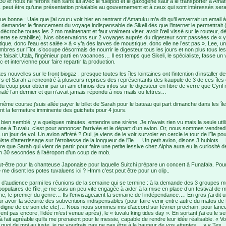
 30 et nous ne ferons rien sans lui avec le fuelpod et le gazogene sauf à le transporter à Amat
peut être qu’une présentation préalable au gouvernement et à ceux qui sont intéressés serait
e bonne : Uale que j’ai couru voir hier en rentrant d’Amatuku m’a dit qu’il enverrait un email
r demander le financement du voyage indispensable de Sikeli dès que l’internet le permettrait 
 il décroche toutes les 2 mn maintenant et faut vraiment viser, avoir l’œil vissé sur le routeur, d
verte se stabilise). Nos observations sur 2 voyages auprès du digesteur sont passées de « 
ique, donc l’eau est salée » à « y’a des larves de moustique, donc elle ne l’est pas ». Lee, u
bres sur l’îlot, s’occupe désormais de nourrir le digesteur tous les jours et non plus tous le
faisait Utala, l’ingénieur parti en vacances… Il est temps que Sikeli, le spécialiste, fasse un 
c et intervienne pour faire repartir la production.
es nouvelles sur le front biogaz : presque toutes les îles lointaines ont l’intention d’installer d
rs et Sarah a rencontré à plusieurs reprises des représentants des kaupule de 3 de ces îles 
du coup pour obtenir par un ami chinois des infos sur le digesteur en fibre de verre que Cyril
nalé l’an dernier et qui n’avait jamais répondu à nos mails ou lettres…
même course j’suis allée payer le billet de Sarah pour le bateau qui part dimanche dans les îl
nt la fermeture imminente des guichets pour 4 jours.
t bien semblé, y a quelques minutes, entendre une sirène. Je n’avais rien vu mais la seule utili
rène à Tuvalu, c’est pour annoncer l’arrivée et le départ d’un avion. Or, nous sommes vendredi
 un jour de vol. Un avion affrété ? Oui, je viens de le voir survoler en cercle le tour de l’île po
piste d’atterrissage sur l’étroitesse de la longueur de l’île…. Un petit avion, disons 3 hublots…
re que Sarah qui vient de partir pour faire une petite lessive chez Alpha aura eu la curiosité d
n 30 secondes à l’aéroport d’un coup de mob.
ut-être pour la chanteuse Japonaise pour laquelle Suitchi prépare un concert à Funafala. Pour
 me disent les potes tuvaluens ici ? Hmm c’est peut être pour un clip..
 d’audience parmi les réunions de la semaine qui se termine : à la demande des 3 groupes 
populaires de l’île, je me suis un peu vite engagée à aider à la mise en place d’un festival de
ne, le premier du genre… Ils l’envisageaient la semaine de l’indépendance…. En gros j’ai dit 
r avoir la sécurité des subventions indispensables (pour faire venir entre autre du matos de F
 digne de ce son etc etc)… Nous nous sommes mis d’accord sur février prochain, pour lancer
ent pas encore, l’idée m’est venue après), le « tuvalu king tides day ». En sortant j’ai eu le s
à fait agréable qu’ils me prenaient pour le messie, capable de rendre leur idée réalisable. « V
 quoi de moi au juste, je ne voudrais pas ne pas être à la hauteur de vos attentes… » « Tes