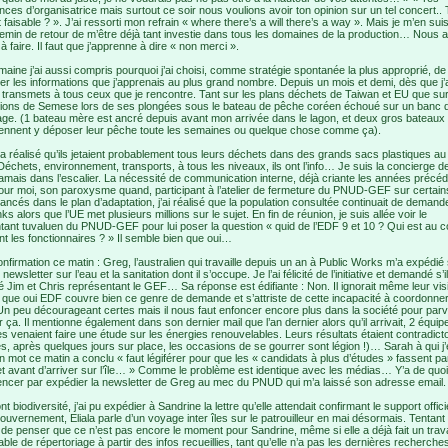
ces d’organisatrice mais surtout ce soir nous voulions avoir ton opinion sur un tel concert.. 
 faisable ? ». J’ai ressorti mon refrain « where there’s a will there’s a way ». Mais je m’en sui
hemin de retour de m’être déjà tant investie dans tous les domaines de la production… Nous 
 à faire. Il faut que j’apprenne à dire « non merci ».
maine j’ai aussi compris pourquoi j’ai choisi, comme stratégie spontanée la plus approprié, de
er les informations que j’apprenais au plus grand nombre. Depuis un mois et demi, dès que j’
 la transmets à tous ceux que je rencontre. Tant sur les plans déchets de Taiwan et EU que sur
ions de Semese lors de ses plongées sous le bateau de pêche coréen échoué sur un banc d
ge. (1 bateau mère est ancré depuis avant mon arrivée dans le lagon, et deux gros bateaux
ennent y déposer leur pêche toute les semaines ou quelque chose comme ça).
 réalisé qu’ils jetaient probablement tous leurs déchets dans des grands sacs plastiques au
échets, environnement, transports, à tous les niveaux, ils ont l’info… Je suis la concierge d
jamais dans l’escalier. La nécessité de communication interne, déjà criante les années précé
 pour moi, son paroxysme quand, participant à l’atelier de fermeture du PNUD-GEF sur certai
nancés dans le plan d’adaptation, j’ai réalisé que la population consultée continuait de demand
ks alors que l’UE met plusieurs millions sur le sujet. En fin de réunion, je suis allée voir le
tant tuvaluen du PNUD-GEF pour lui poser la question « quid de l’EDF 9 et 10 ? Qui est au c
t les fonctionnaires ? » Il semble bien que oui…
onfirmation ce matin : Greg, l’australien qui travaille depuis un an à Public Works m’a expédié
newsletter sur l’eau et la sanitation dont il s’occupe. Je l’ai félicité de l’initiative et demandé s’il
 Jim et Chris représentant le GEF… Sa réponse est édifiante : Non. Il ignorait même leur visit
 que oui EDF couvre bien ce genre de demande et s’attriste de cette incapacité à coordonner
 Un peu décourageant certes mais il nous faut enfoncer encore plus dans la société pour parv
 ça. Il mentionne également dans son dernier mail que l’an dernier alors qu’il arrivait, 2 équip
es venaient faire une étude sur les énergies renouvelables. Leurs résultats étaient contradicto
s, après quelques jours sur place, les occasions de se gourrer sont légion !)… Sarah à qui j’
n mot ce matin a conclu « faut légiférer pour que les « candidats à plus d’études » fassent pa
jet avant d’arriver sur l’île… » Comme le problème est identique avec les médias… Y’a de quo
cer par expédier la newsletter de Greg au mec du PNUD qui m’a laissé son adresse email.
ont biodiversité, j’ai pu expédier à Sandrine la lettre qu’elle attendait confirmant le support offici
ouvernement, Eliala parle d’un voyage inter îles sur le patrouilleur en mai désormais. Tentant
 de penser que ce n’est pas encore le moment pour Sandrine, même si elle a déjà fait un trava
le de répertoriage à partir des infos recueillies, tant qu’elle n’a pas les dernières recherch