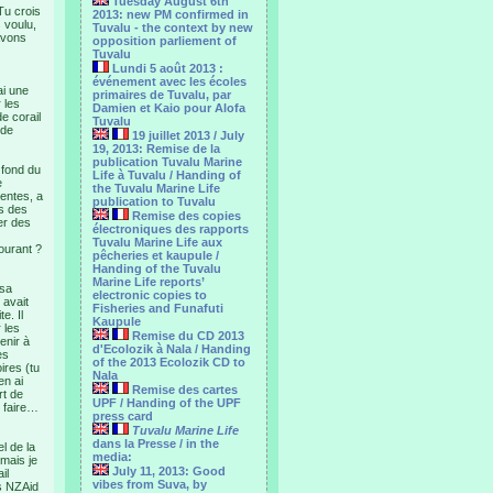
Tuesday August 6th
Tu crois
2013: new PM confirmed in
s voulu,
Tuvalu - the context by new
avons
opposition parliement of
Tuvalu
Lundi 5 août 2013 :
événement avec les écoles
ai une
primaires de Tuvalu, par
 les
Damien et Kaio pour Alofa
e corail
Tuvalu
 de
19 juillet 2013 / July
19, 2013: Remise de la
publication Tuvalu Marine
 fond du
Life à Tuvalu / Handing of
e
the Tuvalu Marine Life
dentes, a
publication to Tuvalu
ns des
Remise des copies
er des
électroniques des rapports
Tuvalu Marine Life aux
ourant ?
pêcheries et kaupule /
Handing of the Tuvalu
Marine Life reports’
 sa
electronic copies to
 avait
Fisheries and Funafuti
e. Il
Kaupule
 les
Remise du CD 2013
enir à
d'Ecolozik à Nala / Handing
es
of the 2013 Ecolozik CD to
ires (tu
Nala
en ai
Remise des cartes
rt de
UPF / Handing of the UPF
i faire…
press card
Tuvalu Marine Life
dans la Presse / in the
el de la
media:
 mais je
July 11, 2013: Good
il
vibes from Suva, by
es NZAid