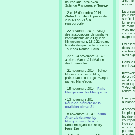
arrive le
heures sur Terre avec
encore… 
Science Frontières et Terre.tv
La presqu
- 2 et 16 décembre 2014 :
pour leu
Atelier Our Life 21, prises de
sur l’île
vue 1/4 et 2/4 à la
lumière 
ressourcerie
de moust
vrais mem
- 22 novembre 2014 : village
comme le 
des associations de solidarité
diagnosti
internationale de la Ligue de
l'Enseignement, 18 à 22h dans
Excellent
la salle de spectacle du centre
digesteu
Tour des Dames, Paris
s’active 
avait sig
- 22 et 24 novembre 2014 :
ateliers Manga à la Maison
Dans la 
des Ensembles
nord ava
- 21 novembre 2014 : Soirée
Il m’avai
Maison des Ensembles,
de la si
présentation du projet Manga
n’est pas
par les Mang'ados
viser la 
? Peut êt
- 15 novembre 2014 :
Paris
rendre e
Manga avec les Mang'ados
C’est pe
- 13 novembre 2014 :
audience
Réunion plénière de la
coalition climat 21
A propos
les plus 
- 8 novembre 2014 :
Forum
tuvaluen
Alter Libris avec les
court pou
Mang'ados et José
à
ingé son
l'ancienne gare de Reuilly,
ne le sav
Paris 12e
pas tout 
attendez