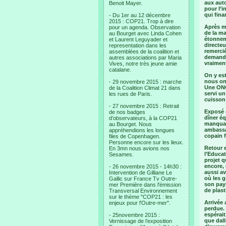
aux auto
Benoit Mayer.
pour l’i
qui fina
- Du 1er au 12 décembre
2015 : COP21. Trop à dire
Après mi
pour un agenda. Observation
de la ma
au Bourget avec Linda Cohen
étonneme
et Laurent Leguyader et
directe
representation dans les
remercié
assemblées de la coalition et
demandée
autres associations par Maria
vraimen
Vives, notre très jeune amie
catalane.
On y est
nous ont
- 29 novembre 2015 : marche
Une ONG
de la Coalition Climat 21 dans
servi un
les rues de Paris.
cuisson 
- 27 novembre 2015 : Retrait
Exposé e
de nos badges
dîner éq
d’observateurs, à la COP21
manquait
au Bourget. Nous
ambassad
appréhendions les longues
copain f
files de Copenhagen.
Personne encore sur les lieux.
Retour 
En 3mn nous avions nos
l’Educat
Sesames.
projet q
encore, 
- 26 novembre 2015 - 14h30 :
aussi av
Intervention de Gilliane Le
où les g
Gallic sur France Tv Outre-
son pays
mer Première dans l'émission
de plast
Transversal Environnement
sur le thème "COP21 : les
Arrivée 
enjeux pour l'Outre-mer".
perdue. 
espérait
- 25novembre 2015 :
que dall
Vernissage de l’exposition