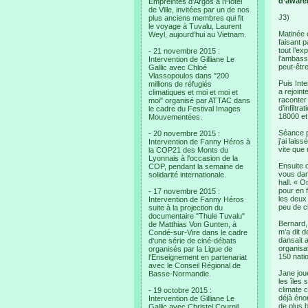
d’awaren
Empreintes d’Argos à l’Hotel
de Ville, invitées par un de nos
J3)
plus anciens membres qui fit
le voyage à Tuvalu, Laurent
Matinée 
Weyl, aujourd’hui au Vietnam.
faisant p
tout l’ex
- 21 novembre 2015 :
l’ambass
Intervention de Gilliane Le
peut-être
Gallic avec Chloé
Vlassopoulos dans "200
Puis Int
millions de réfugiés
a rejoint
climatiques et moi et moi et
raconter
moi" organisé par ATTAC dans
d’infiltr
le cadre du Festival Images
18000 et 
Mouvementées.
Séance p
- 20 novembre 2015 :
j’ai lais
Intervention de Fanny Héros à
vite que 
la COP21 des Monts du
Lyonnais à l'occasion de la
Ensuite o
COP, pendant la semaine de
vous dans
solidarité internationale.
hall. « O
pour en 
- 17 novembre 2015 :
les deux
Intervention de Fanny Héros
peu de c
suite à la projection du
documentaire "Thule Tuvalu"
Bernard,
de Matthias Von Gunten, à
m’a dit 
Condé-sur-Vire dans le cadre
dansait 
d'une série de ciné-débats
organisa
organisés par la Ligue de
150 nati
l'Enseignement en partenariat
avec le Conseil Régional de
Jane jou
Basse-Normandie.
les îles 
climate c
- 19 octobre 2015 :
déjà éno
Intervention de Gilliane Le
de plus b
Gallic avec Christel Cournil,