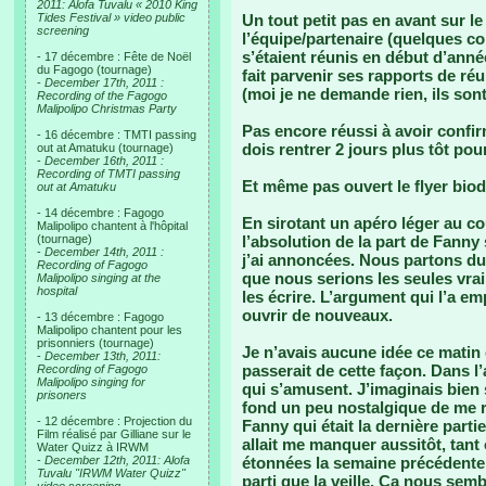
2011: Alofa Tuvalu « 2010 King
Tides Festival » video public
Un tout petit pas en avant sur le
screening
l’équipe/partenaire (quelques c
s’étaient réunis en début d’ann
- 17 décembre : Fête de Noël
du Fagogo (tournage)
fait parvenir ses rapports de r
-
December 17th, 2011 :
(moi je ne demande rien, ils so
Recording of the Fagogo
Malipolipo Christmas Party
Pas encore réussi à avoir confi
- 16 décembre : TMTI passing
dois rentrer 2 jours plus tôt pou
out at Amatuku (tournage)
-
December 16th, 2011 :
Recording of TMTI passing
Et même pas ouvert le flyer biod
out at Amatuku
- 14 décembre : Fagogo
En sirotant un apéro léger au couc
Malipolipo chantent à l'hôpital
(tournage)
l’absolution de la part de Fanny 
-
December 14th, 2011 :
j’ai annoncées. Nous partons du 
Recording of Fagogo
que nous serions les seules vrai
Malipolipo singing at the
hospital
les écrire. L’argument qui l’a e
ouvrir de nouveaux.
- 13 décembre : Fagogo
Malipolipo chantent pour les
prisonniers (tournage)
Je n’avais aucune idée ce matin
-
December 13th, 2011:
passerait de cette façon. Dans l
Recording of Fagogo
Malipolipo singing for
qui s’amusent. J’imaginais bien
prisoners
fond un peu nostalgique de me r
- 12 décembre : Projection du
Fanny qui était la dernière parti
Film réalisé par Gilliane sur le
allait me manquer aussitôt, ta
Water Quizz à IRWM
-
December 12th, 2011: Alofa
étonnées la semaine précédente e
Tuvalu "IRWM Water Quizz"
parti que la veille. Ca nous sembl