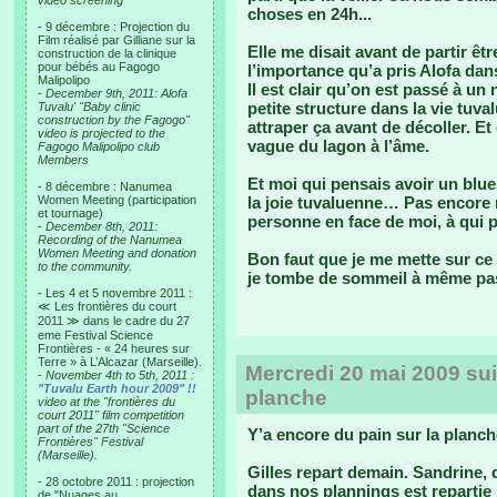
video screening
choses en 24h...
- 9 décembre : Projection du
Film réalisé par Gilliane sur la
Elle me disait avant de partir êt
construction de la clinique
pour bébés au Fagogo
l’importance qu’a pris Alofa dan
Malipolipo
Il est clair qu’on est passé à un
-
December 9th, 2011: Alofa
petite structure dans la vie tuva
Tuvalu' "Baby clinic
construction by the Fagogo"
attraper ça avant de décoller. Et
video is projected to the
vague du lagon à l’âme.
Fagogo Malipolipo club
Members
Et moi qui pensais avoir un blue
- 8 décembre : Nanumea
Women Meeting (participation
la joie tuvaluenne… Pas encore r
et tournage)
personne en face de moi, à qui 
-
December 8th, 2011:
Recording of the Nanumea
Women Meeting and donation
Bon faut que je me mette sur 
to the community.
je tombe de sommeil à même pas
- Les 4 et 5 novembre 2011 :
≪ Les frontières du court
2011 ≫ dans le cadre du 27
eme Festival Science
Frontières - « 24 heures sur
Terre » à L’Alcazar (Marseille).
Mercredi 20 mai 2009 suit
-
November 4th to 5th, 2011 :
"Tuvalu Earth hour 2009" !!
planche
video at the "frontières du
court 2011" film competition
part of the 27th "Science
Y’a encore du pain sur la planch
Frontières" Festival
(Marseille).
Gilles repart demain. Sandrine, 
- 28 octobre 2011 : projection
dans nos plannings est repartie i
de "Nuages au