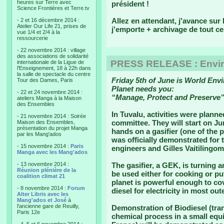
heures sur Terre avec
président !
Science Frontières et Terre.tv
Allez en attendant, j'avance sur 
- 2 et 16 décembre 2014 :
Atelier Our Life 21, prises de
j'emporte + archivage de tout ce 
vue 1/4 et 2/4 à la
ressourcerie
- 22 novembre 2014 : village
des associations de solidarité
PRESS RELEASE : Envir
internationale de la Ligue de
l'Enseignement, 18 à 22h dans
la salle de spectacle du centre
Friday 5th of June is World Env
Tour des Dames, Paris
Planet needs you:
- 22 et 24 novembre 2014 :
“Manage, Protect and Preserve”
ateliers Manga à la Maison
des Ensembles
In Tuvalu, activities were plann
- 21 novembre 2014 : Soirée
committee. They will start on Ju
Maison des Ensembles,
présentation du projet Manga
hands on a gasifier (one of the
par les Mang'ados
was officially demonstrated for
- 15 novembre 2014 :
Paris
engineers and Gilles Vaitilingom,
Manga avec les Mang'ados
- 13 novembre 2014 :
The gasifier, a GEK, is turning 
Réunion plénière de la
be used either for cooking or put
coalition climat 21
planet is powerful enough to co
- 8 novembre 2014 :
Forum
diesel for electricity in most out
Alter Libris avec les
Mang'ados et José
à
l'ancienne gare de Reuilly,
Demonstration of Biodiesel (tran
Paris 12e
chemical process in a small equ