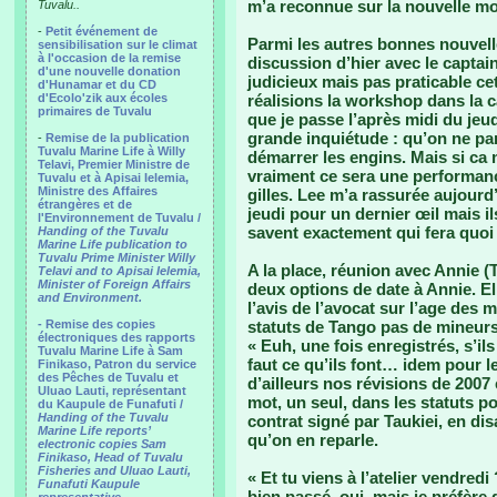
m’a reconnue sur la nouvelle mo
Tuvalu..
-
Petit événement de
Parmi les autres bonnes nouvelle
sensibilisation sur le climat
à l'occasion de la remise
discussion d’hier avec le captain 
d'une nouvelle donation
judicieux mais pas praticable ce
d'Hunamar et du CD
d'Ecolo'zik aux écoles
réalisions la workshop dans la ca
primaires de Tuvalu
que je passe l’après midi du jeu
grande inquiétude : qu’on ne par
-
Remise de la publication
Tuvalu Marine Life à Willy
démarrer les engins. Mais si ca
Telavi, Premier Ministre de
vraiment ce sera une performanc
Tuvalu et à Apisai Ielemia,
Ministre des Affaires
gilles. Lee m’a rassurée aujourd’h
étrangères et de
jeudi pour un dernier œil mais i
l'Environnement de Tuvalu /
savent exactement qui fera quoi s
Handing of the Tuvalu
Marine Life publication to
Tuvalu Prime Minister Willy
A la place, réunion avec Annie (
Telavi and to Apisai Ielemia,
Minister of Foreign Affairs
deux options de date à Annie. Ell
and Environment.
l’avis de l’avocat sur l’age des
- Remise des copies
statuts de Tango pas de mineurs
électroniques des rapports
« Euh, une fois enregistrés, s’il
Tuvalu Marine Life à Sam
faut ce qu’ils font… idem pour le
Finikaso, Patron du service
des Pêches de Tuvalu et
d’ailleurs nos révisions de 2007 
Uluao Lauti, représentant
mot, un seul, dans les statuts po
du Kaupule de Funafuti /
Handing of the Tuvalu
contrat signé par Taukiei, en disan
Marine Life reports’
qu’on en reparle.
electronic copies Sam
Finikaso, Head of Tuvalu
Fisheries and Uluao Lauti,
« Et tu viens à l’atelier vendredi
Funafuti Kaupule
bien passé, oui, mais je préfère 