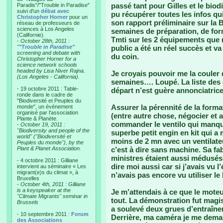
passé tant pour Gilles et le biod
Paradis"/"Trouble in Paradise"
suivi d'un
débat avec
pu récupérer toutes les infos qui
Christopher Horner
pour un
son rapport préliminaire sur la B
réseau de professeurs de
sciences à Los Angeles
semaines de préparation, de for
(Californie).
Tmti sur les 2 équipements que no
-
October 28th, 2011 :
"
"Trouble in Paradise"
public a été un réel succès et va
screening and debate with
du coin.
Christopher Horner for a
science network schools
headed by Lisa Niver Rajna.
Je croyais pouvoir me la couler 
(Los Angeles - California).
semaines…. Loupé. La liste des 
- 19 octobre 2011 : Table-
départ n’est guère annonciatrice
ronde dans le cadre de
"Biodiversité et Peuples du
Assurer la pérennité de la format
monde", un événement
organisé par l'association
(entre autre chose, négocier et a
Plante & Planète.
commander le ventilo qui manqua
-
October 19, 2011 :
"Biodiversity and people of the
superbe petit engin en kit qui a
world" ("Biodiversité et
moins de 2 mn avec un ventilat
Peuples du monde"), by the
Plant & Planet Association.
c’est à dire sans machine. Sa fa
ministres étaient aussi médusés 
- 4 octobre 2011 : Gilliane
dire moi aussi car si j’avais vu l
intervient au séminaire « Les
migrant(e)s du climat », à
n’avais pas encore vu utiliser le 
Bruxelles
-
October 4th, 2011 : Gilliane
is a keyspeaker at the
Je m’attendais à ce que le moteu
"Climate Migrants" seminar in
tout. La démonstration fut magi
Brussels
a soulevé deux grues d’entraînem
- 10 septembre 2011 :
Forum
Derrière, ma caméra je me dema
des Associations