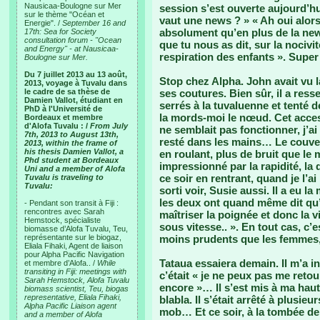
Nausicaa-Boulogne sur Mer
session s’est ouverte aujourd’hu
sur le thème "Océan et
vaut une news ? » « Ah oui alors
Energie". /
September 16 and
absolument qu’en plus de la news
17th: Sea for Society
consultation forum - "Ocean
que tu nous as dit, sur la nociv
and Energy" - at Nausicaa-
respiration des enfants ». Super 
Boulogne sur Mer.
Du 7 juillet 2013 au 13 août,
Stop chez Alpha. John avait vu 
2013, voyage à Tuvalu dans
le cadre de sa thèse de
ses coutures. Bien sûr, il a ress
Damien Vallot, étudiant en
serrés à la tuvaluenne et tenté d
PhD à l'Université de
la mords-moi le nœud. Cet acces
Bordeaux et membre
d'Alofa Tuvalu : /
From July
ne semblait pas fonctionner, j’ai
7th, 2013 to August 13th,
resté dans les mains… Le couver
2013, within the frame of
his thesis Damien Vallot, a
en roulant, plus de bruit que le 
Phd student at Bordeaux
impressionné par la rapidité, 
Uni and a member of Alofa
ce soir en rentrant, quand je l’a
Tuvalu is traveling to
Tuvalu:
sorti voir, Susie aussi. Il a eu
les deux ont quand même dit qu’i
- Pendant son transit à Fiji :
rencontres avec Sarah
maîtriser la poignée et donc la vi
Hemstock, spécialiste
sous vitesse.. ». En tout cas, c
biomasse d’Alofa Tuvalu, Teu,
représentante sur le biogaz,
moins prudents que les femmes,
Eliala Fihaki, Agent de liaison
pour Alpha Pacific Navigation
Tataua essaiera demain. Il m’a in
et membre d’Alofa.. /
While
transiting in Fiji: meetings with
c’était « je ne peux pas me retou
Sarah Hemstock, Alofa Tuvalu
encore »… Il s’est mis à ma ha
biomass scientist, Teu, biogas
representative, Eliala Fihaki,
blabla. Il s’était arrêté à plusi
Alpha Pacific Liaison agent
mob… Et ce soir, à la tombée de l
and a member of Alofa