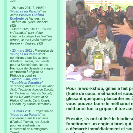
12e).
- 26 mars 2011 à 14h30 :
"
Nuages au Paradis
" au
3eme
Festival Cinéma
Ecologie
de Vanves, au
Théâtre du Lycée Michelet
(92)
-
March 26th, 2011 : "Trouble
in Paradise" part of the
Cinéma Ecologie Festival 3rd
edition, at the Lycée Michelet
theater in Vanves, (92)
-
23 mars 2011
: Projection de
"
Nuages au Paradis
" et
conférence sur les actions
d'Alofa à Tuvalu, par Sarah
pour la Société des Iles du
Pacifique de Grande Bretagne
et d'Ireland à l'église St
Philippe à Londres.
-
March, 23rd, 2011
:
"
Trouble in Paradise
"
screening and lecture on what
Pour le workshop, gilles a fait 
Alofa Tuvalu is doing in Tuvalu,
(huile de coco, méthanol et soud
for the Pacific Islands Society
of the UK and Ireland at St
glissant quelques plaisanteries à 
Philips Church, Earls Court,
vous pouvez boire le méthanol ma
London, by Sarah Hemstock
méthanol tue la grippe, il tue aus
-
11 mars 2011
: Projection de
"
Nuages au Paradis
" et
Ensuite, ils ont utilisé le biodie
conférence sur les actions
d'Alofa à Tuvalu, par Sarah
fonctionner un engin à bras qui 
pour les étudiants de
a démarré immédiatement et sou
l'Université de Nottingham
Trend