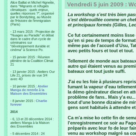
Alice Baillat et Michel Hignette,
Vendredi 5 juin 2009 : 
dans "Migrants et réfugiés
climatiques : quels enjeux,
quelles réponses ?", organisé
La workshop s’est très bien passé
par le Bondyblog, au Musée
s’est débrouillée comme un chef
de l'Histoire de l'immigration
et principaux formés (Gilles, Leo
(Paris)
- 13 mars 2015 : Projection de
Ce fut certainement moins lisse
"Nuages au Paradis" et débat
dans le cadre d'un cycle de
qu’en si peu de temps de formatio
séminaires sur
même pas de l’accueil d’Usu, Ta
"développement durable et
cinéma" à Science Po.
avec petits fours et tout et tout.
- 15 janvier 2015 : Réunion
Tellement de monde aux bateaux
plénière de la Coalition Climat
21
autre qui étaient venus au premi
bateaux ont tout juste suffi.
- 13 janvier 2015 : Ateliers Our
Life 21, prises de vue 3/4
avec 4D
J'ai eu les foie à plusieurs repr
fumant la vapeur d'eau tellemen
- 10 janvier 2015 :
Atelier
Manga de rentrée à la
la démo générateur diesel en at
Maison des Ensembles
problème de fans.. Mais y'a eu..
- 8 janvier 2015 :
Charlie
bout d'une bonne dizaine de min
forever
gens sont habitués à attendre et
2014
Ca m’a mise ko cette fin de sema
- 6, 13 et 20 décembre 2014 :
l'enregistrement ce soir au Fago
ateliers Manga à la Maison
des Ensembles
préparés avec leur fo de leur fair
venu au workshop malgré sa confi
- 5 décembre 2014 : 24