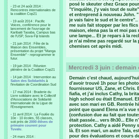
posé le skeuter chez Grace pour 
- 23 et 24 août 2014 :
"t'inquiète, j'y vais tout de suit
Rencontres internationales de
la coalition Cop21
et entreprend à nouveau John. "Ka
je vais faire le sud et le centre".
- 19 août 2014 : Pacific
me suis fait stopper par les flics
Voices, conférence pour le
lancement de l'ouvrage de
maison, elena pas la et moi pas 
Karibaiti Taoaba, Campus bas
une lampe... Et je repars à la rec
de l'USP, Suva-Fiji Islands
je n'ai même pas regardé sur la p
- 21 juin 2014 : Fête de la
chemises cet après midi.
Maison des Ensembles,
présentation du projet "Manga
Ensemble" - reprogrammer le
futur.
- 19 juin 2014 : Réunion
Mercredi 3 juin : demain
plénière de la Coalition Cop21
- 14 juin 2014 : Intervention au
Demain c’est chaud, aujourd’hui
Salon des Solidarités
à
d’avoir trouvé 1h pour les photo
l'invitation de Coordination Sud
fournisseur US, Zane, et Chris. 
- 17 mai 2014 : Braderie du
fiafia, et j’ai inclus Cathy, la b
Livre solidaire avec le Collectif
high school ou était Emanuel. E
d'Associations de Solidarité
Internationale de la Ligue de
avec son mari en GB. Rentrée hier
l'Enseignement.
point que quand Elena m’a vue s
(confusion due au fait que toute
- 11 avril 2014 : La Foulée du
10e - 10 écoles, 55 classes,
était passée... vers 8h30... Elle
soit près de
2000 élèves de
protection. Cathy a aidé Penny s
primaire courent pour
Tuvalu
.
là. Et son mari, un autre Tala, es
pour des évaluations et cours de
- 24 mars 2014 :