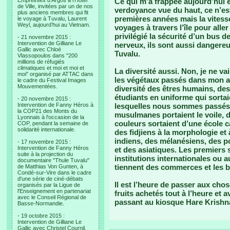
Empreintes d’Argos à l’Hotel
Ce qui m’a frappée aujourd’hui e
de Ville, invitées par un de nos
verdoyance vue du haut, ce n’es
plus anciens membres qui fit
premières années mais la vitess
le voyage à Tuvalu, Laurent
Weyl, aujourd’hui au Vietnam.
voyages à travers l’île pour alle
privilégié la sécurité d’un bus d
- 21 novembre 2015 :
Intervention de Gilliane Le
nerveux, ils sont aussi dangere
Gallic avec Chloé
Tuvalu.
Vlassopoulos dans "200
millions de réfugiés
climatiques et moi et moi et
La diversité aussi. Non, je ne va
moi" organisé par ATTAC dans
les végétaux passés dans mon ang
le cadre du Festival Images
Mouvementées.
diversité des êtres humains, des 
étudiants en uniforme qui sortai
- 20 novembre 2015 :
Intervention de Fanny Héros à
lesquelles nous sommes passés p
la COP21 des Monts du
musulmanes portaient le voile, d
Lyonnais à l'occasion de la
couleurs sortaient d’une école c
COP, pendant la semaine de
solidarité internationale.
des fidjiens à la morphologie et 
indiens, des mélanésiens, des pol
- 17 novembre 2015 :
Intervention de Fanny Héros
et des asiatiques. Les premiers
suite à la projection du
institutions internationales ou
documentaire "Thule Tuvalu"
tiennent des commerces et les bo
de Matthias Von Gunten, à
Condé-sur-Vire dans le cadre
d'une série de ciné-débats
Il est l’heure de passer aux cho
organisés par la Ligue de
l'Enseignement en partenariat
fruits achetés tout à l’heure et a
avec le Conseil Régional de
passant au kiosque Hare Krishn
Basse-Normandie.
- 19 octobre 2015 :
Intervention de Gilliane Le
Gallic avec Christel Cournil,