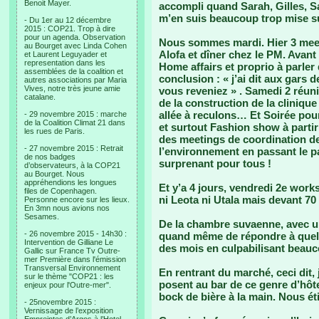
Benoit Mayer.
accompli quand Sarah, Gilles, Sa
m’en suis beaucoup trop mise su
- Du 1er au 12 décembre
2015 : COP21. Trop à dire
pour un agenda. Observation
Nous sommes mardi. Hier 3 meet
au Bourget avec Linda Cohen
Alofa et dîner chez le PM. Avant 
et Laurent Leguyader et
representation dans les
Home affairs et proprio à parler
assemblées de la coalition et
conclusion : « j’ai dit aux gars 
autres associations par Maria
Vives, notre très jeune amie
vous reveniez » . Samedi 2 réuni
catalane.
de la construction de la clinique
allée à reculons… Et Soirée pou
- 29 novembre 2015 : marche
de la Coalition Climat 21 dans
et surtout Fashion show à partir
les rues de Paris.
des meetings de coordination de
- 27 novembre 2015 : Retrait
l’environnement en passant le p
de nos badges
surprenant pour tous !
d’observateurs, à la COP21
au Bourget. Nous
appréhendions les longues
Et y’a 4 jours, vendredi 2e work
files de Copenhagen.
ni Leota ni Utala mais devant 7
Personne encore sur les lieux.
En 3mn nous avions nos
Sesames.
De la chambre suvaenne, avec un
- 26 novembre 2015 - 14h30 :
quand même de répondre à quelqu
Intervention de Gilliane Le
des mois en culpabilisant beauc
Gallic sur France Tv Outre-
mer Première dans l'émission
Transversal Environnement
En rentrant du marché, ceci dit, 
sur le thème "COP21 : les
posent au bar de ce genre d’hôt
enjeux pour l'Outre-mer".
bock de bière à la main. Nous éti
- 25novembre 2015 :
Vernissage de l’exposition