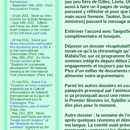
pas peu fière de Gilles, Léota, Ut
Parisiennes
-
September 10th, 2011 :
Paris
aussi à faire un 4 pages de vulg
Association Forum
puissent y réfléchir et pour qu
- 19 juin 2011 : Stand au
Vide-
mais aussi Semese, Taukiei, Susie
Grenier
sur la Butte Bergeyre
ministres) passent le message a
-
June 19th, 2011 : Gilliane
and Fanny are Alofa Tuvalu
booth keepers in the context
Entériner l’accord avec Tango/S
of
the hill back yard sale
.
complémentaire et bouquin.
- 28 mai 2011 :
Stand aux
4ème rencontres nationales
Déposer un dossier récapitulatif
des étudiants pour le DD
à
serait-ce qu’à la chronologie qu’i
la Cité Internationale
Universitaire (Paris 14e)
Mafalu/Tec sur ce programme fi
-
May 28th, 2011 :
An Alofa
sommes intégrés depuis début 20
Tuvalu exhibit
at the
“Students for sustainable
engagements et toujours pas to
development” 4th National
Plus d’un millier de documents 
meeting at the International
“Cité Universitaire” (Paris 14e)
alimenter notre argumentaire.
- 21 mai 2011 :
Stand à la
Parmi les autres dossiers en cou
"braderie de livres solidaire"
organisée par le Collectif
pataquès provoqué par l’animosi
d'Associations de Solidarité
si ça provoquait aussi une ret
Internationale de la Ligue de
l'Enseignement pour la
le Premier Ministre ici. Sybilli
Campagne "Pas
dire plus pour le moment.
d'éducation, pas d'avenir
"
(Paris 13e)
-
May 21st, 2011 : Marie-
Autre dossier : la semaine de 
Jeanne and Fanny are
Alofa
après quelques réunions et démo
Tuvalu booth keepers"
at
the
"Braderie de livres
ma langue. Le comité avait prévu
solidaire"
organized by the
marquante : ramasser les déchet