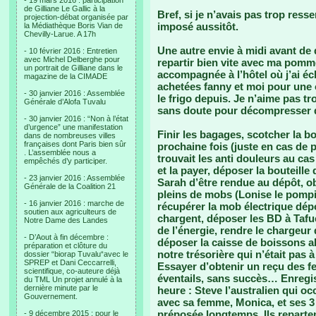
- 19 mars 2016 : participation
de Gilliane Le Gallic à la
Bref, si je n’avais pas trop resse
projection-débat organisée par
imposé aussitôt.
la Médiathèque Boris Vian de
Chevilly-Larue. A 17h
Une autre envie à midi avant de qu
- 10 février 2016 : Entretien
avec Michel Delberghe pour
repartir bien vite avec ma pomm
un portrait de Gilliane dans le
accompagnée à l’hôtel où j’ai é
magazine de la CIMADE
achetées fanny et moi pour une 
- 30 janvier 2016 : Assemblée
le frigo depuis. Je n’aime pas tro
Générale d’Alofa Tuvalu
sans doute pour décompresser 
- 30 janvier 2016 : “Non à l’état
d’urgence” une manifestation
Finir les bagages, scotcher la bo
dans de nombreuses villes
françaises dont Paris bien sûr
prochaine fois (juste en cas de p
. L’assemblée nous a
trouvait les anti douleurs au ca
empêchés d’y participer.
et la payer, déposer la bouteille 
- 23 janvier 2016 : Assemblée
Sarah d’être rendue au dépôt, ob
Générale de la Coalition 21
pleins de mobs (Lonise le pompi
- 16 janvier 2016 : marche de
récupérer la mob électrique dépo
soutien aux agriculteurs de
chargent, déposer les BD à Tafue
Notre Dame des Landes
de l’énergie, rendre le chargeur 
- D’Aout à fin décembre :
déposer la caisse de boissons a
préparation et clôture du
notre trésorière qui n’était pas 
dossier “biorap Tuvalu“avec le
SPREP et Dani Ceccarrelli,
Essayer d’obtenir un reçu des fe
scientifique, co-auteure déjà
éventails, sans succès… Enregis
du TML Un projet annulé à la
dernière minute par le
heure : Steve l’australien qui o
Gouvernement.
avec sa femme, Monica, et ses 3 
préposée longtemps. Ils reparten
- 9 décembre 2015 : pour le