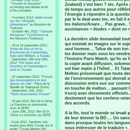
- October 19th, 2012:
"
Trouble in Paradise
"
Zealand) c’est bien ? etc. Après 
screening and debate at Ile
de temps aux autres pour réfléch
d'Yeu (Vendée)
l’énergie à répondre à la questi
- 4 octobre 2012:
table-ronde
par le le deal avec tec, en fait il
sur les "réfugiés
les italiens/Anare… Pas grave.. 
climatiques"
au Muséum de
Toulouse
assistances « études » dont on n
-
October 4th, 2012:
“Climate
Refugees” Conference
at
La dernière slide demandait tout
the Museum (Toulouse)
qui existait en images sur le su
- 18 et 19 septembre 2012:
seul homme… Tafue de son ton c
Visite du Duc et de la
Duchesse de Cambridge,
les donner mais vous les vendre
Kate and William, à Tuvalu
l’histoire Paris Match, qu’ils se 
-
September 18th and 19th,
2012:
The Duke and
la copie avant diffusion, solomo
Dutches of Cambridge's
vol hier matin à l’hôtel… Et Tata
visit to Tuvalu
Melton préconisait que toute dem
- 15 septembre 2012:
"Forum
de l’environnement qui devrait 
des Associations et des
discussion entre eux sur commen
Sports du 19e"
, Place de la
Bataille de Stalingrad (Paris)
en touche de melton… passant l
-
September 15th, 2012:
trucs) avec documents officiels.
"Paris Association Forum"
doctement que les coréens voie
- 20 juin 2012: Rio+20 à Clichy
des accords.
La Garenne en partenariat
avec la SERE
-
June 20th, 2012: Rio+20 in
A la fin, tout le monde se levait 
Clichy La Garenne, by SERE
de leur donner la BD…. Un sans 
- 6 juin 2012: Sandrine Job,
dans presque toutes les langue
expert pour Alofa Tuvalu sur le
vous intéresser de le traduire ». 
projet "Tuvalu Marine Life",