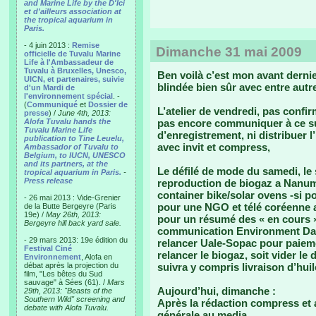
and Marine Life by the D'Ici
et d'ailleurs association at
the tropical aquarium in
Paris.
- 4 juin 2013 :
Remise
Dimanche 31 mai 2009
officielle de Tuvalu Marine
Life à l'Ambassadeur de
Tuvalu à Bruxelles, Unesco,
Ben voilà c’est mon avant derni
UICN, et partenaires, suivie
blindée bien sûr avec entre autre
d'un Mardi de
l'environnement spécial
. -
(
Communiqué
et
Dossier de
L’atelier de vendredi, pas confir
presse
) /
June 4th, 2013:
Alofa Tuvalu hands the
pas encore communiquer à ce su
Tuvalu Marine Life
d’enregistrement, ni distribuer l
publication to Tine Leuelu,
avec invit et compress,
Ambassador of Tuvalu to
Belgium, to IUCN, UNESCO
and its partners, at the
Le défilé de mode du samedi, le
tropical aquarium in Paris.
-
Press release
reproduction de biogaz a Nanume
container bike/solar ovens -si 
- 26 mai 2013 : Vide-Grenier
pour une NGO et télé coréenne a
de la Butte Bergeyre (Paris
19e) /
May 26th, 2013:
pour un résumé des « en cours 
Bergeyre hill back yard sale.
communication Environment Day, 
- 29 mars 2013: 19e édition du
relancer Uale-Sopac pour paieme
Festival Ciné
relancer le biogaz, soit vider le 
Environnement
, Alofa en
débat après la projection du
suivra y compris livraison d’huil
film, "Les bêtes du Sud
sauvage" à Sées (61). /
Mars
Aujourd’hui, dimanche :
29th, 2013: "Beasts of the
Southern Wild" screening and
Après la rédaction compress et a
debate with Alofa Tuvalu.
générale au media