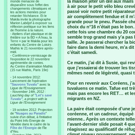
la maison jeter un œil aux mails
monde menacée de
disparaître sous l’effet des
à air pour le petit vélo bleu cre
changements climatiques et
passé voir notre petit réparateur
les actions menées pour
retarder l’échéance. Et le
air complètement fendue et il m’
Makila invite la photographe
grande pour le pneu. Passée ch
Marion Labéjof à exposer sa
choix du n°16 n’était pas le bon…
réflexion poétique sur les liens
de l’homme à la nature.
cette fois une chambre du 20 com
- Ateliers d’art plastique et de
semble trop grand mais y’a pas l
théâtre sur la BD « A l’eau, la
Terre » par le Makila pour les
taille. Je passerai chercher la b
enfants du Centre de Loisirs
faire dans la demi heure, m’a dit q
Mathis le 21 novembre après-
c’était samedi.
midi.
- Conférence-vernissage de
l’exposition le 22 novembre
Ce matin, j’ai dit à Susie, qui re
agrémentée de contes.
Au Centre d’animation Mathis
que j’essaierai de trouver les t
(15 rue Mathis, Paris 19e)
mêmes need de légèreté, quasi
- 14 novembre 2012:
Lancement de l'opération
Pour en revenir aux Coréens, j’a
"Sauvons Tuvalu"
avec la
tuvaluens ce matin. Tafue est trè
Ligue de l'Enseignement
- November 14th, 2012 :
mais pas encore les RET… et les d
Lauching day of
"Let's save
migrants en NZ.
Tuvalu"
, a project with la
Ligue de l'Enseignement
La paire était composée d’une 
- 19 octobre 2012: Projection
coréenne, et un cadreur, équipé
de "
Nuages au Paradis
"
suivie d'un débat, à l'initiative
mienne.. Après un contexte tell
du Point Info Energie de
l’avant-dernier slide posait 4 
Vendée dans le cadre de la
Fête de l'Energie
de l'île
réagissez au qualificatif de réfu
d'Yeu.
climat niveau gouvernement, pe