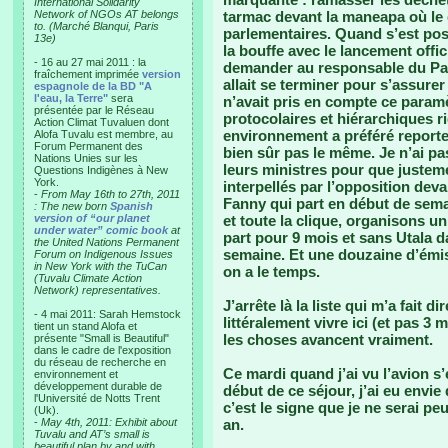
International Solidarity
Network of NGOs AT belongs
tarmac devant la maneapa où le 
to. (Marché Blanqui, Paris
parlementaires. Quand s’est posée
13e)
la bouffe avec le lancement offic
- 16 au 27 mai 2011 : la
demander au responsable du Par
fraîchement imprimée
version
allait se terminer pour s’assurer
espagnole de la BD "A
l'eau, la Terre"
sera
n’avait pris en compte ce param
présentée par le Réseau
protocolaires et hiérarchiques r
Action Climat Tuvaluen dont
environnement a préféré reporter
Alofa Tuvalu est membre, au
Forum Permanent des
bien sûr pas le même. Je n’ai pa
Nations Unies sur les
leurs ministres pour que justem
Questions Indigènes à New
York.
interpellés par l’opposition deva
-
From May 16th to 27th, 2011
Fanny qui part en début de sema
: The new born
Spanish
version of “our planet
et toute la clique, organisons un
under water” comic book
at
part pour 9 mois et sans Utala da
the United Nations Permanent
semaine. Et une douzaine d’émiss
Forum on Indigenous Issues
in New York with the TuCan
on a le temps.
(Tuvalu Climate Action
Network) representatives.
J’arrête là la liste qui m’a fait d
- 4 mai 2011: Sarah Hemstock
littéralement vivre ici (et pas 3
tient un stand Alofa et
les choses avancent vraiment.
présente "Small is Beautiful"
dans le cadre de l'exposition
du réseau de recherche en
Ce mardi quand j’ai vu l’avion s’
environnement et
développement durable de
début de ce séjour, j’ai eu envie
l'Université de Notts Trent
c’est le signe que je ne serai pe
(Uk).
-
May 4th, 2011: Exhibit about
an.
Tuvalu and AT’s small is
beautiful plan by and with