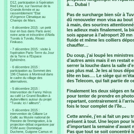
D12, participation à l’opération
à… Dubai !
Red Line, sur l’avenue de la
Grande Armée et au
rassemblement “Etat
Pas de surcharge bien sûr à Tuva
d’Urgence Climatique au
dû renouveler mon visa au bout
Champs de Mars.
à main, des sourires attentionné
- 8 décembre 2015 : un petit
les adieux mais finalement, la biè
tour en bus dans Paris avec
sois apparue à l’aéroport 20 mn a
notre amie et trésorière d’Alofa
Tuvalu à Tuvalu, Risasi
fluide et même les colliers dépo
Finikaso.
chauffer…
- 7 décembre 2015 : visite à
l’opération Paris-Terre du Jour
Du coup, j’ai loupé les ministre
de la Terre a l’Espace
d’autres amis mais il en restait
Ephémère.
serrer la louche dans la salle d’
- 6 décembre 2015 :
pas plus mal. Je les ai tous dép
participation au Sommet des
196 Chaises à Montreuil dans
tête en bas…. Le siège qui m’étai
le cadre du village des
des Telecom, qui fait partie de 
alternatives.
- 5 décembre 2015 :
Finalement les deux sièges en fac
Intervention de Fanny Héros
pour tenter de prendre en photo 
au café Le Grand Bouillon à
Aubervilliers autour du projet
repartant, contrairement à l’arri
"Tuvalu: ici / ailleurs".
fois le tour complet de l’île…
- 5 décembre 2015 :
intervention de Gilliane Le
Cette année, j’en ai fait un peu
Gallic au Musée national de
présent à tout. Une leçon pour l
l’histoire de l’immigration, à la
projection-débat organisee par
d’important la semaine d’avant 
l’OIM avec Dominique
Pas que tout se soit concentré 
Duchene, Guigone Camus et