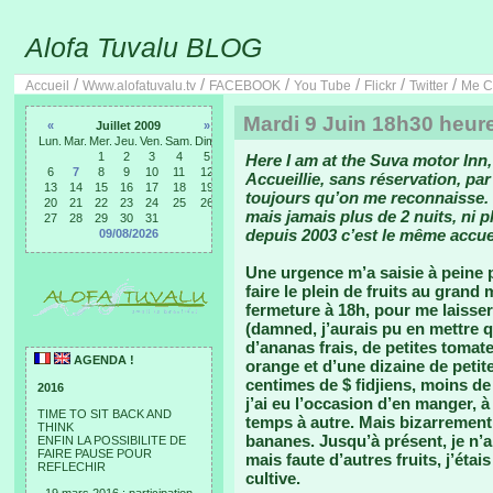
Alofa Tuvalu BLOG
/
/
/
/
/
/
Accueil
Www.alofatuvalu.tv
FACEBOOK
You Tube
Flickr
Twitter
Me C
Mardi 9 Juin 18h30 heure
«
Juillet 2009
»
Lun.
Mar.
Mer.
Jeu.
Ven.
Sam.
Dim.
1
2
3
4
5
Here I am at the Suva motor Inn,
6
7
8
9
10
11
12
Accueillie, sans réservation, par
13
14
15
16
17
18
19
toujours qu’on me reconnaisse. C
20
21
22
23
24
25
26
mais jamais plus de 2 nuits, ni p
27
28
29
30
31
depuis 2003 c’est le même accuei
09/08/2026
Une urgence m’a saisie à peine p
faire le plein de fruits au grand 
fermeture à 18h, pour me laisse
(damned, j’aurais pu en mettre 
d’ananas frais, de petites tomat
AGENDA !
orange et d’une dizaine de petite
centimes de $ fidjiens, moins de
2016
j’ai eu l’occasion d’en manger, 
TIME TO SIT BACK AND
temps à autre. Mais bizarrement,
THINK
bananes. Jusqu’à présent, je n’a
ENFIN LA POSSIBILITE DE
FAIRE PAUSE POUR
mais faute d’autres fruits, j’éta
REFLECHIR
cultive.