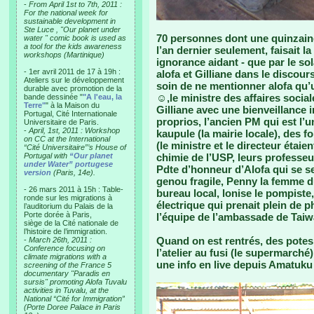
-
From April 1st to 7th, 2011 :
For the national week for
sustainable development in
Ste Luce , "Our planet under
70 personnes dont une quinzaine
water " comic book is used as
a tool for the kids awareness
l’an dernier seulement, faisait la
workshops (Martinique)
ignorance aidant - que par le sol
- 1er avril 2011 de 17 à 19h :
alofa et Gilliane dans le discours
Ateliers sur le développement
soin de ne mentionner alofa qu’u
durable avec promotion de la
☺,le ministre des affaires sociale
bande dessinée "
"A l'eau, la
Terre"
" à la Maison du
Gilliane avec une bienveillance 
Portugal, Cité Internationale
proprios, l’ancien PM qui est l’
Universitaire de Paris.
-
April, 1st, 2011 : Workshop
kaupule (la mairie locale), des 
on CC at the International
(le ministre et le directeur étai
“Cité Universitaire”’s House of
Portugal with
“Our planet
chimie de l’USP, leurs professeur
under Water” portugese
Pdte d’honneur d’Alofa qui se s
version
(Paris, 14e).
genou fragile, Penny la femme d
- 26 mars 2011 à 15h : Table-
bureau local, lonise le pompiste
ronde sur les migrations à
électrique qui prenait plein de 
l’auditorium du Palais de la
Porte dorée à Paris,
l’équipe de l’ambassade de Taiwa
siège de la Cité nationale de
l’histoire de l’immigration.
Quand on est rentrés, des potes 
-
March 26th, 2011 :
Conference focusing on
l’atelier au fusi (le supermarché
climate migrations with a
une info en live depuis Amatuku e
screening of the France 5
documentary "Paradis en
sursis" promoting Alofa Tuvalu
activities in Tuvalu, at the
National “Cité for Immigration”
(Porte Doree Palace in Paris