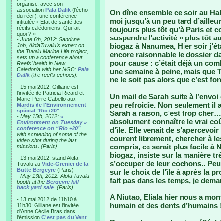
organise, avec son
association
Pala Dalik
(l’écho
On dîne ensemble ce soir au Hala
du récif), une conférence
moi jusqu’à un peu tard d’ailleu
intitulée « Etat de santé des
récifs calédoniens: Qui fait
toujours plus tôt qu’à Paris et
quoi ? »
suspendre l’activité » plus tôt a
-
June 6th, 2012: Sandrine
biogaz à Nanumea, Hier soir j’ét
Job, AlofaTuvalu’s expert on
the Tuvalu Marine Life project,
encore raisonnable le dossier da
sets up a conference about
pour cause : c’était déjà un comb
Reefs’ health in New
Caledonia with her NGO:
Pala
une semaine à peine, mais que T
Dalik
(the reef’s echoes).
ne le soit pas alors que c’est fo
- 15 mai 2012: Gilliane est
l'invitée de Patricia Ricard et
Un mail de Sarah suite à l’envo
Marie-Pierre Cabello aux
peu refroidie. Non seulement il a
Mardis de l'Environnement
spécial "Rio+20"
Sarah a raison, c’est trop cher…
-
May 15th, 2012:
«
absolument connaître le vrai co
Environment on Tuesday »
conference on “Rio +20”
d’île. Elle venait de s’apercevo
with screening of some of the
courent librement, chercher à les
video shot during the last
compris, ce serait plus facile à 
missions. (Paris)
biogaz, insiste sur la manière t
- 13 mai 2012: stand Alofa
s’occuper de leur cochons.. Peut 
Tuvalu au
Vide-Grenier de la
Butte Bergeyre
(Paris)
sur le choix de l’île à après la
-
May 13th, 2012: Alofa Tuvalu
fait pas dans les temps, je dema
booth at the
Bergeyre hill
back yard sale
. (Paris)
A Niutao, Eliala hier nous a mon
- 13 mai 2012 de 11h10 à
humain et des dents d’humains !!
11h30: Gilliane est l'invitée
d'Anne Cécile Bras dans
l'émission
C'est pas du Vent