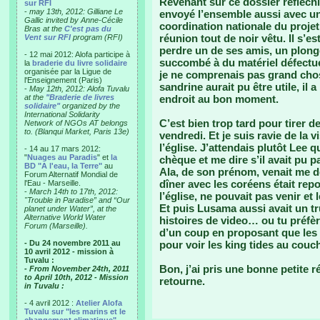
Revenant sur ce dossier réfléchi 
sur RFI
-
may 13th, 2012: Gilliane Le
envoyé l’ensemble aussi avec un 
Gallic invited by Anne-Cécile
coordination nationale du projet 
Bras at the
C'est pas du
réunion tout de noir vêtu. Il s’es
Vent sur RFI
program (RFI)
perdre un de ses amis, un plon
- 12 mai 2012: Alofa participe à
succombé à du matériel défectueu
la
braderie du livre solidaire
organisée par la Ligue de
je ne comprenais pas grand chos
l'Enseignement (Paris)
sandrine aurait pu être utile, il 
-
May 12th, 2012: Alofa Tuvalu
at the
"Braderie de livres
endroit au bon moment.
solidaire"
organized by the
International Solidarity
C’est bien trop tard pour tirer d
Network of NGOs AT belongs
to. (Blanqui Market, Paris 13e)
vendredi. Et je suis ravie de la 
l’église. J’attendais plutôt Lee q
- 14 au 17 mars 2012:
"
Nuages au Paradis
" et
la
chèque et me dire s’il avait pu 
BD "A l'eau, la Terre"
au
Ala, de son prénom, venait me d
Forum Alternatif Mondial de
dîner avec les coréens était repo
l'Eau - Marseille.
-
March 14th to 17th, 2012:
l’église, ne pouvait pas venir et 
"Trouble in Paradise” and “Our
Et puis Lusama aussi avait un 
planet under Water”, at the
Alternative World Water
histoires de video… ou tu préfèr
Forum (Marseille).
d’un coup en proposant que les
- Du 24 novembre 2011 au
pour voir les king tides au couch
10 avril 2012 - mission à
Tuvalu :
Bon, j’ai pris une bonne petite ré
- From November 24th, 2011
to April 10th, 2012 - Mission
retourne.
in Tuvalu :
- 4 avril 2012 :
Atelier Alofa
Tuvalu sur "les marins et le