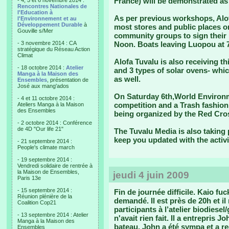
France) will be demonstrated as 
- 4, 5 et 6 novembre 2014 :
Rencontres Nationales de
l'Education à
As per previous workshops, Alof
l'Environnement et au
Développement Durable
à
most stores and public places on
Gouville s/Mer
community groups to sign their 
- 3 novembre 2014 : CA
Noon. Boats leaving Luopou at 7
stratégique du Réseau Action
Climat
Alofa Tuvalu is also receiving t
- 18 octobre 2014 :
Atelier
and 3 types of solar ovens- whic
Manga à la Maison des
as well.
Ensembles
, présentation de
José aux mang'ados
On Saturday 6th,World Environme
- 4 et 11 octobre 2014 :
competition and a Trash fashion 
Ateliers Manga à la Maison
des Ensembles
being organized by the Red Cros
- 2 octobre 2014 : Conférence
de 4D "Our life 21"
The Tuvalu Media is also taking 
keep you updated with the activi
- 21 septembre 2014 :
People's climate march
- 19 septembre 2014 :
Vendredi solidaire de rentrée à
la Maison de Ensembles,
jeudi 4 juin 2009
Paris 13e
- 15 septembre 2014 :
Fin de journée difficile.
Kaio fuck
Réunion plénière de la
demandé. Il est près de 20h et il 
Coalition Cop21
participants à l’atelier biodiesel
- 13 septembre 2014 : Atelier
n'avait rien fait. Il a entrepris 
Manga à la Maison des
bateau. John a été sympa et a re
Ensembles