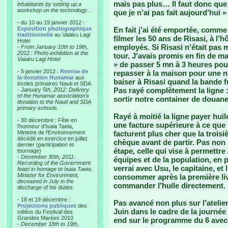
mais pas plus… Il faut donc que j
inhabitants by setting up a
workshop on the technology…
que je n’ai pas fait aujourd’hui »
- du 10 au 19 janvier 2012 :
Exposition photographique
En fait j’ai été emportée, comme
traditionnelle
au Vaiaku Lagi
filmer les 50 ans de Risasi, à l
Hotel
employés. Si Risasi n’était pas 
-
From January 10th to 19th,
2012 : Photo exhibition at the
tour. J’avais promis en fin de ma
Vaiaku Lagi Hotel
» de passer 5 mn à 3 heures po
- 5 janvier 2012 :
Remise de
repasser à la maison pour une no
la donation Hunamar
aux
baiser à Risasi quand la bande fu
écoles primaires Nauti et SDA
Pas rayé complètement la ligne
-
January 5th, 2012: Delivery
of the Hunamar association's
sortir notre container de douane
donation to the Nauti and SDA
primary schools.
Rayé à moitié la ligne payer hui
- 30 décembre : Fête en
une facture supérieure à ce que
l'honneur d'Isaia Taeia,
Ministre de l'Environnement
facturent plus cher que la troisi
décédé en exercice en juillet
chèque avant de partir. Pas no
dernier (participation et
étape, celle qui vise à permettr
tournage)
-
December 30th, 2011:
équipes et de la population, en p
Recording of the Government
verrai avec Usu, le capitaine, et
feast in homage to Isaia Taeia,
Minister for Environment,
consommer après la première livr
deceased in July in the
commander l’huile directement. 
discharge of his duties.
- 18 et 19 décembre :
Pas avancé non plus sur l’atelie
Projections publiques
des
Juin dans le cadre de la journé
vidéos du Festival des
Grandes Marées 2010
end sur le programme du 6 avec 
-
December 18th to 19th,