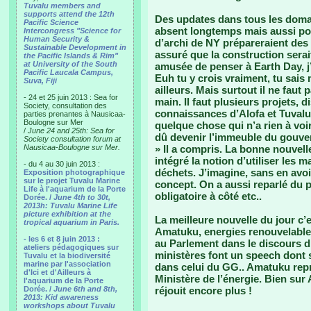
Tuvalu members and
supports attend the 12th
Des updates dans tous les domai
Pacific Science
absent longtemps mais aussi pou
Intercongress "Science for
Human Security &
d’archi de NY prépareraient des 
Sustainable Development in
assuré que la construction serai
the Pacific Islands & Rim"
at University of the South
amusée de penser à Earth Day, j’
Pacific Laucala Campus,
Euh tu y crois vraiment, tu sais
Suva, Fiji
ailleurs. Mais surtout il ne faut 
- 24 et 25 juin 2013 : Sea for
main. Il faut plusieurs projets, dis
Society, consultation des
connaissances d’Alofa et Tuvalu 
parties prenantes à Nausicaa-
Boulogne sur Mer
quelque chose qui n’a rien à vo
/
June 24 and 25th: Sea for
dû devenir l’immeuble du gouver
Society consultation forum at
Nausicaa-Boulogne sur Mer.
» Il a compris. La bonne nouvell
intégré la notion d’utiliser les 
- du 4 au 30 juin 2013 :
déchets. J’imagine, sans en avoir
Exposition photographique
sur le projet Tuvalu Marine
concept. On a aussi reparlé du 
Life à l'aquarium de la Porte
obligatoire à côté etc..
Dorée. /
June 4th to 30t,
2013h: Tuvalu Marine Life
picture exhibition at the
La meilleure nouvelle du jour 
tropical aquarium in Paris.
Amatuku, energies renouvelables
- les 6 et 8 juin 2013 :
au Parlement dans le discours d
ateliers pédagogiques sur
ministères font un speech dont s
Tuvalu et la biodiversité
marine par l'association
dans celui du GG.. Amatuku repré
d'Ici et d'Ailleurs à
Ministère de l’énergie. Bien sur
l'aquarium de la Porte
Dorée. /
June 6th and 8th,
réjouit encore plus !
2013: Kid awareness
workshops about Tuvalu