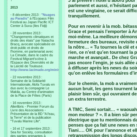
J’ai préféré l’hôtel d’abord pou
?"
parlement et aussi, n’hésitant pas 
2013
est une vingtaine, ce serait diffic
- 8 décembre 2013 :
"Nuages
tranquillement.
au Paradis"
à l'Ecopass Film
Festival au Japan Pacific ICT
Pour en revenir à la mob. bétasse
Center à Suva (Iles Fidji)
Grace et pensais l’emporter à Am
- 28 novembre 2013 :
moi-même. La meilleure démonstr
"Changements climatiques et
droits des états" par Natacha
fermeture des bureaux, revisite
Bracq, avocate spécialisée en
la nôtre… « Tu tournes la clé e
droit public et droits de
l'homme, en partenariat avec
rien, ce n’est qu’en tournant la p
La Cimade, dans le cadre du
marche et avançait.. De chez Grac
Festival Migrant'scène à
pas encore l’engin, je suis allée
l'Espace des Diversités et de
la Laïcité de Toulouse.
à diffuser après les news du soi
http://www.lacimade.org/minisites/migrantscene
qu’on enlève les formulaires d’in
- 22 novembre 2013 :
Semaine de la Solidarité
Sur le chemin, la mob a vraiment 
Internationale, Alofa Tuvalu en
aucun bruit, les gens tournent 
duo avec la compagnie Le
Makila, au Centre d'animation
plaisir bien sûr, qui ouvraient 
de la Place de Fêtes (Paris)
un extra terrestre.
- 16 novembre 2013 :
Alterlibris - Premier Forum du
A TMC, Semi sortait… « waouah c
Livre des Associations -
Présentation de la BD "A l'eau,
mon moteur ? ». Il a bien sûr pen
la Terre" et de la publication
électrique que tu mentionnais da
"Tuvalu Marine Life".
penses que ça fait une news en so
- 16 et 17 septembre 2013 :
Tiani…. OK pour l’annonce et ell
Sea for Society, consultation
retransmission des longs disco
des parties prenantes à