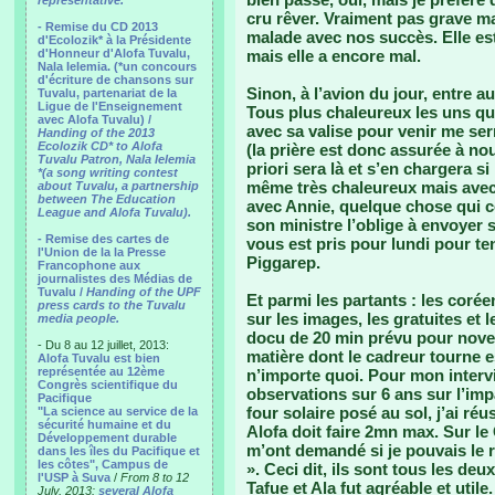
representative.
cru rêver. Vraiment pas grave ma
- Remise du CD 2013
malade avec nos succès. Elle es
d'Ecolozik* à la Présidente
d'Honneur d'Alofa Tuvalu,
mais elle a encore mal.
Nala Ielemia. (*un concours
d'écriture de chansons sur
Sinon, à l’avion du jour, entre au
Tuvalu, partenariat de la
Ligue de l'Enseignement
Tous plus chaleureux les uns que
avec Alofa Tuvalu) /
avec sa valise pour venir me ser
Handing of the 2013
Ecolozik CD* to Alofa
(la prière est donc assurée à no
Tuvalu Patron, Nala Ielemia
priori sera là et s’en chargera s
*(a song writing contest
même très chaleureux mais avec
about Tuvalu, a partnership
between The Education
avec Annie, quelque chose qui co
League and Alofa Tuvalu).
son ministre l’oblige à envoyer
- Remise des cartes de
vous est pris pour lundi pour ten
l'Union de la la Presse
Piggarep.
Francophone aux
journalistes des Médias de
Tuvalu /
Handing of the UPF
Et parmi les partants : les corée
press cards to the Tuvalu
sur les images, les gratuites et 
media people.
docu de 20 min prévu pour novem
- Du 8 au 12 juillet, 2013:
matière dont le cadreur tourne e
Alofa Tuvalu est bien
représentée au 12ème
n’importe quoi. Pour mon interv
Congrès scientifique du
observations sur 6 ans sur l’im
Pacifique
four solaire posé au sol, j’ai réu
"La science au service de la
sécurité humaine et du
Alofa doit faire 2mn max. Sur le 
Développement durable
m’ont demandé si je pouvais le re
dans les îles du Pacifique et
les côtes", Campus de
». Ceci dit, ils sont tous les deu
l'USP à Suva
/
From 8 to 12
Tafue et Ala fut agréable et utile.
July, 2013:
several Alofa