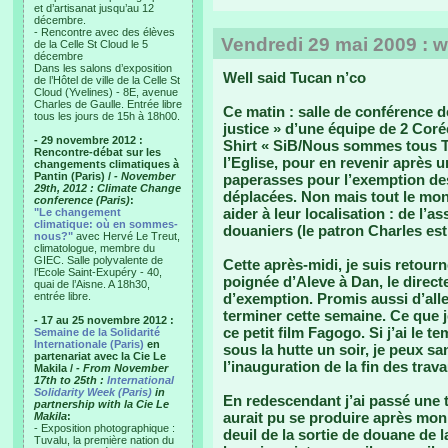
et d’artisanat jusqu’au 12
décembre.
- Rencontre avec des élèves
Vendredi 29 mai 2009 : w
de la Celle St Cloud le 5
décembre
Dans les salons d’exposition
Well said Tucan n’co
de l’Hôtel de ville de la Celle St
Cloud (Yvelines) - 8E, avenue
Charles de Gaulle. Entrée libre
Ce matin : salle de conférence d
tous les jours de 15h à 18h00.
justice » d’une équipe de 2 Coré
- 29 novembre 2012 :
Shirt « SiB/Nous sommes tous Tu
Rencontre-débat sur les
l’Eglise, pour en revenir après 
changements climatiques à
Pantin (Paris) /
- November
paperasses pour l’exemption des 
29th, 2012 : Climate Change
déplacées. Non mais tout le mon
conference (Paris)
:
aider à leur localisation : de l’
"Le changement
climatique: où en sommes-
douaniers (le patron Charles est
nous?"
avec Hervé Le Treut,
climatologue, membre du
GIEC. Salle polyvalente de
Cette après-midi, je suis retou
l’Ecole Saint-Exupéry - 40,
poignée d’Aleve à Dan, le direct
quai de l’Aisne. A 18h30,
entrée libre.
d’exemption. Promis aussi d’aller
terminer cette semaine. Ce que je 
- 17 au 25 novembre 2012 :
ce petit film Fagogo. Si j’ai le 
Semaine de la Solidarité
Internationale (Paris)
en
sous la hutte un soir, je peux 
partenariat avec la Cie Le
l’inauguration de la fin des trav
Makila /
- From November
17th to 25th :
International
Solidarity Week (Paris)
in
En redescendant j’ai passé une 
partnership with la Cie Le
aurait pu se produire après mon i
Makila
:
- Exposition photographique :
deuil de la sortie de douane de 
Tuvalu, la première nation du