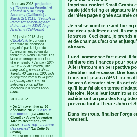
-1er mars 2013:
projection
Imprimer contrat Small Grants c
de "Nuages au Paradis" et
susie (débriefing et signature M
débat à la STAR Prep
dernière page signée scannée ce s
Academy (Californie) /
March 1st, 2013: "Trouble in
Paradise" screening and
Je réalise combien sont boring ce
debate at the STAR Prep
Academy (California)
me déculpabiliser aussi. Ils me 
le stress. Ceci étant, je prends 
- 29 janvier 2013: Jury
d'
Ecolo'zik
, le concours
et de champs d’actions et jusqu’à
d'écriture de chansons
stressé.
organisé par la Ligue de
l'Enseignement autour du
thème "Sauvons Tuvalu". Les
Lundi commence fort aussi. Il fa
lauréats enregistreront leur
ministre des finances pour pouvo
titre en studio. /
January 29th,
2013: Jury of Ecolozik, the
Allers/retours en perspective pou
song writing contest about
identifier notre caisse. Une fois
Tuvalu. 40 classes, 1000 kids
transport jusqu’à APNL où m’at
all together from 8 to 14 year
old participated. The 18
heures à discuter hier, ils ont r
selected songs will be
qu’il leur fallait en terme d’ada
recorded in a professional
studio.
histoire. Nous leur fournirons do
achèteront un peu des king tides 
2011 - 2012
prévenu tout à l’heure John et Su
- Du 14 novembre au 16
décembre 2012:
"La route
Dans les trous, finaliser l’orga 
des contes"
(La Celle St
Cloud) /
- From November
vendredi.
14th to December 15th,
2012:
"Tales' trip - La route
des contes"
(La Celle St
Cloud)
:
- Exposition de photographies