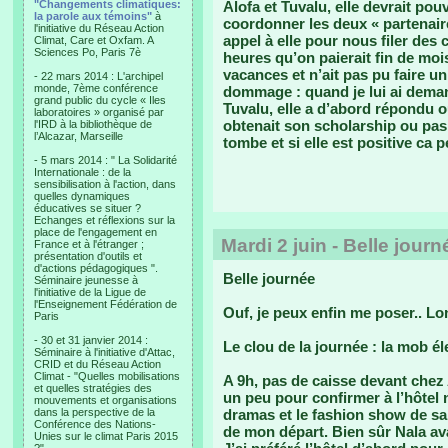
"Changements climatiques:
Alofa et Tuvalu, elle devrait pou
la parole aux témoins"
à
coordonner les deux « partenaires
l'initiative du Réseau Action
appel à elle pour nous filer des 
Climat, Care et Oxfam. A
Sciences Po, Paris 7è
heures qu’on paierait fin de moi
vacances et n’ait pas pu faire un
- 22 mars 2014 : L'archipel
monde, 7ème conférence
dommage : quand je lui ai demandé
grand public du cycle « Iles
Tuvalu, elle a d’abord répondu o
laboratoires » organisé par
obtenait son scholarship ou pas.
l'IRD à la bibliothèque de
l’Alcazar, Marseille
tombe et si elle est positive ca 
- 5 mars 2014 : " La Solidarité
Internationale : de la
sensibilisation à l'action, dans
quelles dynamiques
éducatives se situer ?
Echanges et réflexions sur la
place de l'engagement en
Mardi 2 juin - Belle journ
France et à l'étranger ;
présentation d'outils et
d'actions pédagogiques ".
Belle journée
Séminaire jeunesse à
l'initiative de la Ligue de
l'Enseignement Fédération de
Ouf, je peux enfin me poser.. L
Paris
- 30 et 31 janvier 2014 :
Le clou de la journée : la mob él
Séminaire à l'initiative d'Attac,
CRID et du Réseau Action
Climat - "Quelles mobilisations
A 9h, pas de caisse devant chez
et quelles stratégies des
un peu pour confirmer à l’hôtel 
mouvements et organisations
dans la perspective de la
dramas et le fashion show de sam
Conférence des Nations-
de mon départ. Bien sûr Nala av
Unies sur le climat Paris 2015