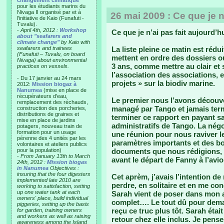
changement climatique"
pour les étudiants marins du
Nivaga II organisé par et à
26 mai 2009 : Ce que je n
l'initiative de Kaio (Funafuti -
Tuvalu).
-
April 4th, 2012 :
Workshop
Ce que je n’ai pas fait aujourd’h
about "seafarers and
climate change"
by Kaio with
seafarers and trainees
La liste pleine ce matin est rédu
(Funafuti – Tuvalu, on board
mettent en ordre des dossiers o
Nivaga) about environmental
3 ans, comme mettre au clair et
practices on vessels.
l’association des associations, 
- Du 17 janvier au 24 mars
projets » sur la biodiv marine.
2012:
Mission biogaz à
Nanumea
(mise en place de
récupérateurs d'eau,
Le premier nous l’avons découve
remplacement des réchauds,
managé par Tango et jamais te
construction des porcheries,
distributions de graines et
terminer ce rapport en payant sa
mise en place de jardins
administratifs de Tango. La négo
potagers, nouveau train de
formation pour un usage
une réunion pour nous raviver le
pérenne des 4 unités par les
paramètres importants et des bo
volontaires et ateliers publics
pour la population)
documents que nous rédigions, 
-
From January 13th to March
avant le départ de Fanny à l’avi
24th, 2012 :
Mission biogas
in Nanumea
Objectives :
insuring that the four digesters
Cet aprèm, j’avais l’intention d
implemented late 2010 are
perdre, en solitaire et en me c
working to satisfaction, setting
up one water tank at each
Sarah vient de poser dans mon a
owners' place, build individual
complet…. Le tout dû pour demain
piggeries, setting up the basis
reçu ce truc plus tôt. Sarah étai
for garden, training owners
and workers as well as raising
retour chez elle inclus. Je pense
awareness among the Island