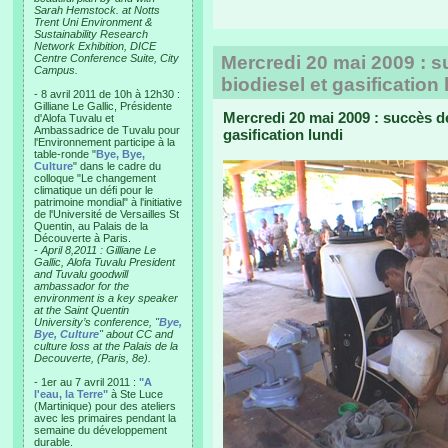
Sarah Hemstock. at Notts
Trent Uni Environment &
Sustainability Research
Network Exhibition, DICE
Centre Conference Suite, City
Mercredi 20 mai 2009 : su
Campus.
biodiesel et gasification 
- 8 avril 2011 de 10h à 12h30 :
Gilliane Le Gallic, Présidente
Mercredi 20 mai 2009 : succès de 
d'Alofa Tuvalu et
Ambassadrice de Tuvalu pour
gasification lundi
l'Environnement participe à la
table-ronde "
Bye, Bye,
Culture
" dans le cadre du
colloque "Le changement
climatique un défi pour le
patrimoine mondial" à l'initiative
de l'Université de Versailles St
Quentin, au Palais de la
Découverte à Paris.
-
April 8,2011 : Gilliane Le
Gallic, Alofa Tuvalu President
and Tuvalu goodwill
ambassador for the
environment is a key speaker
at the Saint Quentin
University’s conference, "
Bye,
Bye, Culture
" about CC and
culture loss at the Palais de la
Decouverte, (Paris, 8e).
- 1er au 7 avril 2011 :
"A
l'eau, la Terre"
à Ste Luce
(Martinique) pour des ateliers
avec les primaires pendant la
semaine du développement
durable.