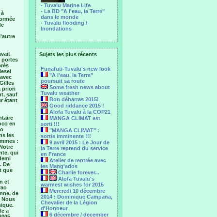
- Tuvalu Marine Life
- La BD "A l'eau, la Terre"
 à
dans le monde
formée
- Tuvalu flooding /
de
Inondations
’autre
avait
Sujets les plus récents
« portes
près
Funafuti-Tuvalu's new look
iesel
"A l'eau, la Terre"
 avec
poursuit sa route
Gilles
Some fresh news about
 priori
Tuvalu weather
t, sauf
Bon débarras 2015!
r étant
Good riddance 2015 !
Alofa Tuvalu à la COP21
ntaire
MANGA CLIMAT est
coco en
sorti !!!
ao
"MANGA CLIMAT" :
ns les
sortie imminente !!!
femmes :
9 avril 2015 : Le Jour de
 Notre
la Terre reprend du service
nte, qui
en France
 demi
Atelier de rentrée avec
. De
les Mang'ados
it que
Charlie forever...
Alofa Tuvalu's
n et
warmest wishes for 2015
vao
Mercredi 10 décembre
anne, de
2014 : Dominique Campana,
. Nous
Chevalier de la Légion
nique.
d'Honneur
le a
6 décembre / december
2005.