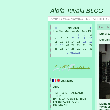
Alofa Tuvalu BLOG
/
/
Accueil
Www.alofatuvalu.tv
FACEBOOK
Lundi 
«
Mai 2009
»
Lun.
Mar.
Mer.
Jeu.
Ven.
Sam.
Dim.
Lundi 11
1
2
3
4
5
6
7
8
9
10
Depuis l
11
12
13
14
15
16
17
18
19
20
21
22
23
24
25
26
27
28
29
30
31
07/08/2026
AGENDA !
2016
TIME TO SIT BACK AND
THINK
ENFIN LA POSSIBILITE DE
FAIRE PAUSE POUR
Moins d
REFLECHIR
tuvaluen
les acti