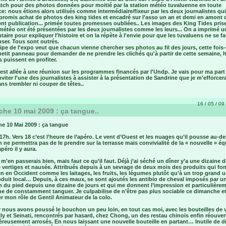
atch pour des photos données pour moitié par la station météo tuvaluenne en toute
e: nous étions alors utilisés comme intermédiaire/fixeur par les deux journalistes qui
promis achat de photos des king tides et encadré sur l’asso un an et demi en amont d
nt publication... primée toutes promesses oubliées.. Les images des King Tides prise
météo ont été présentées par les deux journalistes comme les leurs... On a imprimé u
ire pour expliquer l'histoire et on la répète à l'envie pour que les tuvaluens ne se f
ser. Tous sont outrés.
ipe de l'expo veut que chacun vienne chercher ses photos au fil des jours, cette fois-
etit panneau pour demander de ne prendre les clichés qu'à partir de cette semaine, h
 puissent en profiter.
 est allée à une réunion sur les programmes financés par l'Undp. Je vais pour ma part
viter l'une des journalistes à assister à la présentation de Sandrine que je m'efforcer
ans trembler ni couper de têtes..
16 / 05 / 09 
he 10 mai 2009 : ça tangue..
e 10 Mai 2009 : ça tangue
17h. Vers 18 c’est l’heure de l’apéro. Le vent d’Ouest et les nuages qu’il pousse au-d
 ne permettra pas de le prendre sur la terrasse mais convivialité de la « nouvelle » é
apéro il y aura.
 m’en passerais bien, mais faut ce qu’il faut. Déjà j’ai séché un dîner y’a une dizaine d
 vertiges et nausée. Attribués depuis à un sevrage de deux mois des produits qui fo
n en Occident comme les laitages, les fruits, les légumes plutôt qu’à un trop grand 
duit local… Depuis, à ces maux, se sont ajoutés les antibio de cheval imposés par u
n du pied depuis une dizaine de jours et qui me donnent l’impression et particulière
e de constamment tanguer. Je culpabilise de n’être pas plus sociable ce dimanche e
r mon rôle de Gentil Animateur de la colo.
r nous avons poussé le bouchon un peu loin, en tout cas moi, avec les bouteilles de 
ly et Seinati, rencontrés par hasard, chez Chong, un des restau chinois enfin réouver
reusement arrosés. En nous laissant une nouvelle bouteille en partant… Inutile de di