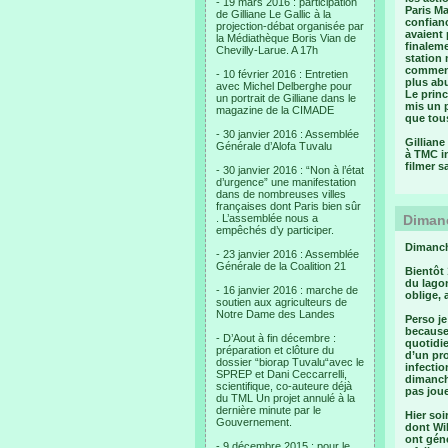
- 19 mars 2016 : participation
Paris M
de Gilliane Le Gallic à la
confianc
projection-débat organisée par
avaient 
la Médiathèque Boris Vian de
finaleme
Chevilly-Larue. A 17h
station 
commenta
- 10 février 2016 : Entretien
plus abu
avec Michel Delberghe pour
Le princ
un portrait de Gilliane dans le
mis un p
magazine de la CIMADE
que tous
- 30 janvier 2016 : Assemblée
Gilliane
Générale d’Alofa Tuvalu
à TMC in
filmer s
- 30 janvier 2016 : “Non à l’état
d’urgence” une manifestation
dans de nombreuses villes
françaises dont Paris bien sûr
. L’assemblée nous a
Dimanc
empêchés d’y participer.
Dimanch
- 23 janvier 2016 : Assemblée
Générale de la Coalition 21
Bientôt 
du lagon
- 16 janvier 2016 : marche de
oblige, 
soutien aux agriculteurs de
Notre Dame des Landes
Perso je
because
- D’Aout à fin décembre :
quotidie
préparation et clôture du
d’un pro
dossier “biorap Tuvalu“avec le
infectio
SPREP et Dani Ceccarrelli,
dimanch
scientifique, co-auteure déjà
pas joue
du TML Un projet annulé à la
dernière minute par le
Hier soi
Gouvernement.
dont Wil
ont géné
- 9 décembre 2015 : pour le