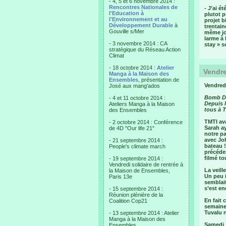
- 4, 5 et 6 novembre 2014 :
Rencontres Nationales de
- J’ai é
l'Education à
plutot p
l'Environnement et au
projet b
Développement Durable
à
trentain
Gouville s/Mer
même jou
larme à 
- 3 novembre 2014 : CA
stay » s
stratégique du Réseau Action
Climat
- 18 octobre 2014 :
Atelier
Vendre
Manga à la Maison des
Ensembles
, présentation de
Vendred
José aux mang'ados
Bomb Day
- 4 et 11 octobre 2014 :
Depuis l
Ateliers Manga à la Maison
tous à T
des Ensembles
TMTI ava
- 2 octobre 2014 : Conférence
Sarah ay
de 4D "Our life 21"
notre pa
avec Joh
- 21 septembre 2014 :
bateau !
People's climate march
précéden
filmé t
- 19 septembre 2014 :
Vendredi solidaire de rentrée à
La veill
la Maison de Ensembles,
Un peu 
Paris 13e
semblait
s’est en
- 15 septembre 2014 :
Réunion plénière de la
En fait 
Coalition Cop21
semaines
Tuvalu n
- 13 septembre 2014 : Atelier
Manga à la Maison des
Samedi :
Ensembles