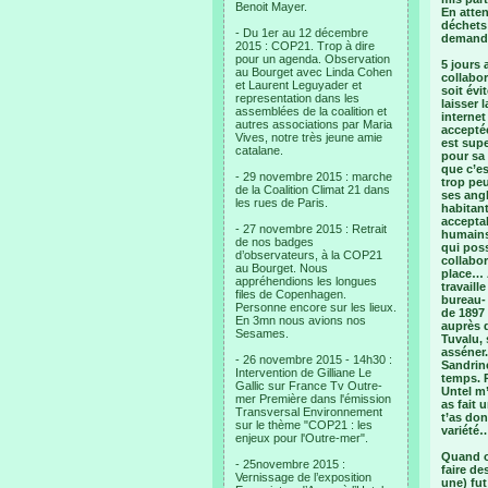
Benoit Mayer.
En atten
déchets
- Du 1er au 12 décembre
demandé 
2015 : COP21. Trop à dire
pour un agenda. Observation
5 jours 
au Bourget avec Linda Cohen
collabor
et Laurent Leguyader et
soit évi
representation dans les
laisser 
assemblées de la coalition et
internet
autres associations par Maria
accepté
Vives, notre très jeune amie
est supe
catalane.
pour sa 
que c’e
- 29 novembre 2015 : marche
trop pe
de la Coalition Climat 21 dans
ses angl
les rues de Paris.
habitant
accepta
- 27 novembre 2015 : Retrait
humains,
de nos badges
qui pos
d’observateurs, à la COP21
collabor
au Bourget. Nous
place… A
appréhendions les longues
travaill
files de Copenhagen.
bureau- 
Personne encore sur les lieux.
de 1897 
En 3mn nous avions nos
auprès d
Sesames.
Tuvalu, 
asséner.
- 26 novembre 2015 - 14h30 :
Sandrin
Intervention de Gilliane Le
temps. P
Gallic sur France Tv Outre-
Untel m
mer Première dans l'émission
as fait 
Transversal Environnement
t’as don
sur le thème "COP21 : les
variété
enjeux pour l'Outre-mer".
Quand o
- 25novembre 2015 :
faire de
Vernissage de l’exposition
une) fut