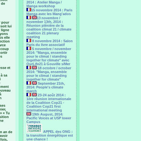
2014 : Atelier Manga /
z de
Manga workshop
15 novembre 2014 : Paris
Manga avec les Mang'ados
13 novembre /
november 13th, 2014 :
r pour
Réunion plénière de la
soit lui
coalition climat 21 / climate
 ligne
coalition 21 plenary
ayons
meeting
s elle
8 novembre 2014 : Salon
fection
Paris du livre associatif
arce
aucoup
5 novembre / november
ortir
2014: "Manga, ensemble
es
pour le climat / standing
together for climate" avec
OurLife21 à Gouville s/Mer
esse et
18 octobre / october
2014: "Manga, ensemble
 à sa
pour le ‎climat / standing
i
together for climate"
e
September 21th,
cument
2014: People's climate
nouveau
march
à
23-24 août 2014 :
n
1ère réunion internationale
de la Coalition Cop21 -
 ses
Coalition Cop21 first
ier,
international meeting
» « Tu
19th August, 2014:
sition
Pacific Voices at USP lower
nne
Campus
APPEL des ONG :
un an de
la transition énergétique est
avoir
une chance !
fois,