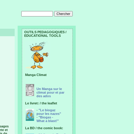
OUTILS PEDAGOGIQUES /
EDUCATIONAL TOOLS
Manga Climat
Un Manga sur le
climat pour et par
des ados
Le livret: / the leaflet
-
"Le biogaz
pour les nazes"
-
"Biogas -
What a blast!"
isages
La BD / the comic book:
te et
is de