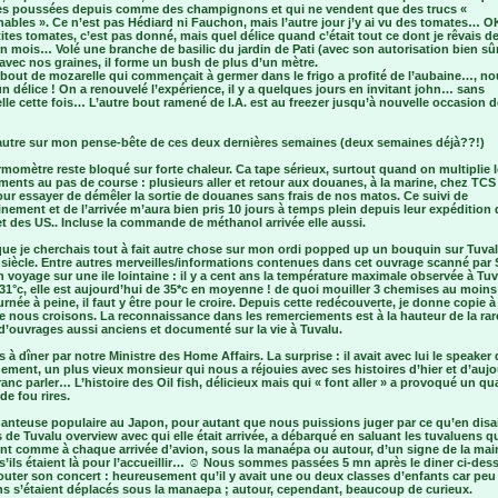
es poussées depuis comme des champignons et qui ne vendent que des trucs «
ables ». Ce n’est pas Hédiard ni Fauchon, mais l’autre jour j’y ai vu des tomates… OK
tites tomates, c’est pas donné, mais quel délice quand c’était tout ce dont je rêvais d
n mois… Volé une branche de basilic du jardin de Pati (avec son autorisation bien sû
avec nos graines, il forme un bush de plus d’un mètre.
 bout de mozarelle qui commençait à germer dans le frigo a profité de l’aubaine…, n
un délice ! On a renouvelé l’expérience, il y a quelques jours en invitant john… sans
le cette fois… L’autre bout ramené de l.A. est au freezer jusqu’à nouvelle occasion d
autre sur mon pense-bête de ces deux dernières semaines (deux semaines déjà??!)
rmomètre reste bloqué sur forte chaleur. Ca tape sérieux, surtout quand on multiplie 
ents au pas de course : plusieurs aller et retour aux douanes, à la marine, chez TCS
ur essayer de démêler la sortie de douanes sans frais de nos matos. Ce suivi de
nement et de l’arrivée m’aura bien pris 10 jours à temps plein depuis leur expédition 
t des US.. Incluse la commande de méthanol arrivée elle aussi.
que je cherchais tout à fait autre chose sur mon ordi popped up un bouquin sur Tuval
n siècle. Entre autres merveilles/informations contenues dans cet ouvrage scanné par
n voyage sur une ile lointaine : il y a cent ans la température maximale observée à Tu
 31°c, elle est aujourd’hui de 35*c en moyenne ! de quoi mouiller 3 chemises au moin
rnée à peine, il faut y être pour le croire. Depuis cette redécouverte, je donne copie à
 nous croisons. La reconnaissance dans les remerciements est à la hauteur de la rar
d’ouvrages aussi anciens et documenté sur la vie à Tuvalu.
es à dîner par notre Ministre des Home Affairs. La surprise : il avait avec lui le speaker
ment, un plus vieux monsieur qui nous a réjouies avec ses histoires d’hier et d’aujo
ranc parler… L’histoire des Oil fish, délicieux mais qui « font aller » a provoqué un qu
de fou rires.
hanteuse populaire au Japon, pour autant que nous puissions juger par ce qu’en disai
 de Tuvalu overview avec qui elle était arrivée, a débarqué en saluant les tuvaluens q
ent comme à chaque arrivée d’avion, sous la manaépa ou autour, d’un signe de la mai
’ils étaient là pour l’accueillir… ☺ Nous sommes passées 5 mn après le diner ci-des
uter son concert : heureusement qu’il y avait une ou deux classes d’enfants car peu
ns s’étaient déplacés sous la manaepa ; autour, cependant, beaucoup de curieux.