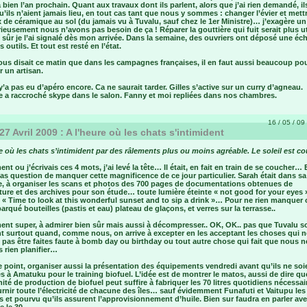
 bien l’an prochain. Quant aux travaux dont ils parlent, alors que j’ai rien demandé, il
’ils n’aient jamais lieu, en tout cas tant que nous y sommes : changer l’évier et mett
 de céramique au sol (du jamais vu à Tuvalu, sauf chez le 1er Ministre)… j’exagère u
ieusement nous n’avons pas besoin de ça ! Réparer la gouttière qui fuit serait plus u
 sûr je l’ai signalé dès mon arrivée. Dans la semaine, des ouvriers ont déposé une éch
 outils. Et tout est resté en l’état.
ous disait ce matin que dans les campagnes françaises, il en faut aussi beaucoup po
 un artisan.
y’a pas eu d’apéro encore. Ca ne saurait tarder. Gilles s’active sur un curry d’agneau.
e a raccroché skype dans le salon. Fanny et moi repliées dans nos chambres.
16 / 05 / 09 
27 Avril 2009 : A l'heure où les chats s'intimident
e où les chats s’intimident par des râlements plus ou moins agréable. Le soleil est 
t ou j’écrivais ces 4 mots, j’ai levé la tête… Il était, en fait en train de se coucher… E
pas question de manquer cette magnificence de ce jour particulier. Sarah était dans sa
, à organiser les scans et photos des 700 pages de documentations obtenues de
lture et des archives pour son étude… toute lumière éteinte « not good for your eyes 
 « Time to look at this wonderful sunset and to sip a drink »… Pour ne rien manquer 
arqué bouteilles (pastis et eau) plateau de glaçons, et verres sur la terrasse..
nt super, à admirer bien sûr mais aussi à décompresser.. OK, OK.. pas que Tuvalu so
nt surtout quand, comme nous, on arrive à excepter en les acceptant les choses qui n
pas être faites faute à bomb day ou birthday ou tout autre chose qui fait que nous n
 rien planifier…
le point, organiser aussi la présentation des équipements vendredi avant qu’ils ne soi
 à Amatuku pour le training biofuel. L’idée est de montrer le matos, aussi de dire qu
nité de production de biofuel peut suffire à fabriquer les 70 litres quotidiens nécessai
rnir toute l’électricité de chacune des îles… sauf évidemment Funafuti et Vaitupu les
 et pourvu qu’ils assurent l’approvisionnement d’huile. Bien sur faudra en parler ave