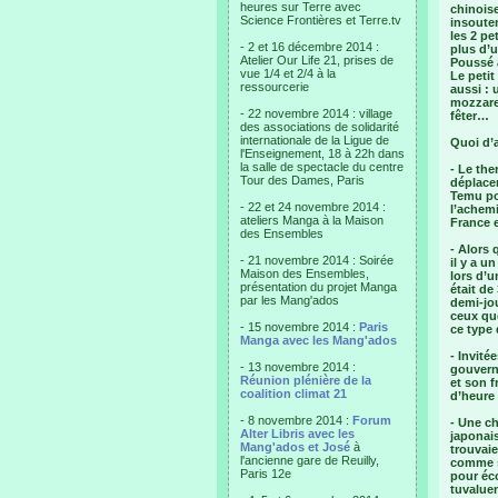
heures sur Terre avec
chinois
Science Frontières et Terre.tv
insouten
les 2 pe
- 2 et 16 décembre 2014 :
plus d’u
Atelier Our Life 21, prises de
Poussé 
vue 1/4 et 2/4 à la
Le petit
ressourcerie
aussi : 
mozzarel
- 22 novembre 2014 : village
fêter…
des associations de solidarité
internationale de la Ligue de
Quoi d’
l'Enseignement, 18 à 22h dans
la salle de spectacle du centre
- Le the
Tour des Dames, Paris
déplacem
Temu po
- 22 et 24 novembre 2014 :
l’achemi
ateliers Manga à la Maison
France e
des Ensembles
- Alors 
- 21 novembre 2014 : Soirée
il y a u
Maison des Ensembles,
lors d’u
présentation du projet Manga
était de
par les Mang'ados
demi-jou
ceux que
- 15 novembre 2014 :
Paris
ce type 
Manga avec les Mang'ados
- Invité
- 13 novembre 2014 :
gouverne
Réunion plénière de la
et son f
coalition climat 21
d’heure 
- 8 novembre 2014 :
Forum
- Une c
Alter Libris avec les
japonais
Mang'ados et José
à
trouvai
l'ancienne gare de Reuilly,
comme s
Paris 12e
pour éco
tuvalue