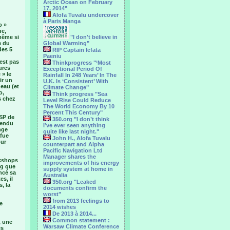
Arctic Ocean on February
17, 2014"
Alofa Tuvalu undercover
à Paris Manga
o »
ue,
(même si
"I don't believe in
e du
Global Warming"
des 5
RIP Captain Iefata
Paeniu
 est pas
Thinkprogress "‘Most
ures
Exceptional Period Of
 » le
Rainfall In 248 Years’ In The
ir un
U.K. Is ‘Consistent’ With
deau (et
Climate Change"
o,
Think progress "Sea
s chez
Level Rise Could Reduce
The World Economy By 10
Percent This Century"
USP de
350.org "I don’t think
rendu
I’ve ever seen anything
nge
quite like last night."
afue
John H., Alofa Tuvalu
our
counterpart and Alpha
Pacific Navigation Ltd
Manager shares the
rkshops
improvements of his energy
ng que
supply system at home in
ncé sa
Australia
s, il
350.org "Leaked
, la
documents confirm the
worst"
from 2013 feelings to
e
2014 wishes
De 2013 à 2014...
Common statement :
, une
Warsaw Climate Conference
es