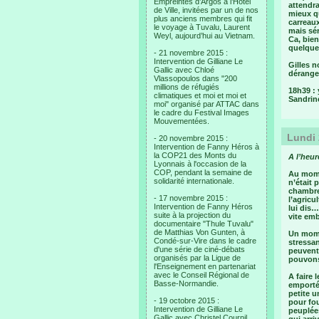
Empreintes d’Argos à l’Hotel
attendra
de Ville, invitées par un de nos
mieux qu
plus anciens membres qui fit
carreaux
le voyage à Tuvalu, Laurent
mais sér
Weyl, aujourd’hui au Vietnam.
Ca, bien
quelques
- 21 novembre 2015 :
Intervention de Gilliane Le
Gilles n
Gallic avec Chloé
déranger
Vlassopoulos dans "200
millions de réfugiés
18h39 : 
climatiques et moi et moi et
Sandrin
moi" organisé par ATTAC dans
le cadre du Festival Images
Mouvementées.
Lundi 
- 20 novembre 2015 :
Intervention de Fanny Héros à
la COP21 des Monts du
A l’heur
Lyonnais à l'occasion de la
COP, pendant la semaine de
Au momen
solidarité internationale.
n’était 
chambre
- 17 novembre 2015 :
l’agricu
Intervention de Fanny Héros
lui dis…
suite à la projection du
vite emb
documentaire "Thule Tuvalu"
de Matthias Von Gunten, à
Un mome
Condé-sur-Vire dans le cadre
stressa
d'une série de ciné-débats
peuvent 
organisés par la Ligue de
pouvons
l'Enseignement en partenariat
avec le Conseil Régional de
A faire 
Basse-Normandie.
emportés
petite u
- 19 octobre 2015 :
pour fou
Intervention de Gilliane Le
peuplées
Gallic avec Christel Cournil,