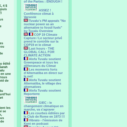
of the Parties : ENOUGH !
, 4 $
epuis
ASSEZ !
r)
Conférence climat à
Varsovie
ous
Tuvalu's PM appeals "No
nuclear power as an
e
alternative to fossil fuels"
by Tuvalu Overview
COP 19 Climate
Capture / Le secteur privé
prend le contrôle sur la
les
COP19 et le climat
 ou
Last hours - THE
GLOBAL CALL FOR
de
CLIMATE ACTION
Alofa Tuvalu soutient
Greenpeace et tous les
u édité
défenseurs du Climat
 Sarah
Les moments forts
valu
d'Alternatiba en direct sur
s en une
le net!
 tous
Alofa Tuvalu soutient
eté de
Alternatiba, le village des
alternatives
Alofa Tuvalu soutient
 du
Reporterre
urd’hui
art
GIEC : le
changement climatique en
ent les
marche, va s'agraver
ui se
Les courbes éditées par
n,
le Club de Rome en 1973 !!!
sus
Vibrato - l'émission de
 de
Kent en podcast