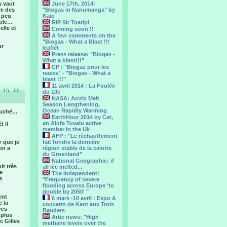
s vaut
June 17th, 2014:
re des
"Biogas in Nanumanga" by
n peu
Kaio
tile…
RIP Sir Toaripi
elle et
Coming soon !!
A few comments on the
"Biogas - What a Blast !!!
ur
leaflet
Press release: "Biogas -
What a blast!!!"
CP : "Biogaz pour les
nazes" - "Biogas - What a
blast !!!"
11 avril 2014 : La Foulée
- 15 : 00
du 10e
NASA: Arctic Melt
Season Lengthening,
Ocean Rapidly Warming
couché…
EarthHour 2014 by Cat,
an Alofa Tuvalu active
t il
member in the Uk
AFP : "Le réchauffement
» que je
fait fondre la dernière
on a
région stable de la calotte
du Groenland"
National Geographic: if
it très
all ice melted...
e
The Independent:
e
"Frequency of severe
flooding across Europe 'to
double by 2050' "
ent
6 mars -10 avril : Expo &
e la
concerts de Kent aux Trois
res
Baudets
 plus
Artic news: "High
c Gilles
methane levels over the