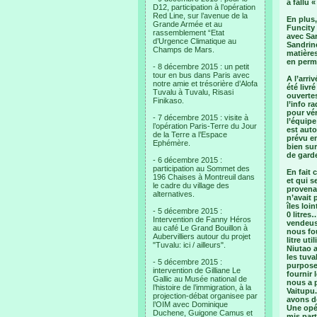
a fallu 
D12, participation à l’opération
Red Line, sur l’avenue de la
En plus
Grande Armée et au
Funcity 
rassemblement “Etat
avec Sar
d’Urgence Climatique au
Sandrine
Champs de Mars.
matières
en perm
- 8 décembre 2015 : un petit
tour en bus dans Paris avec
A l’arri
notre amie et trésorière d’Alofa
été livr
Tuvalu à Tuvalu, Risasi
ouvertes
Finikaso.
l’info r
pour vér
- 7 décembre 2015 : visite à
l’équipe
l’opération Paris-Terre du Jour
est auto
de la Terre a l’Espace
prévu e
Ephémère.
bien sur
de garde
- 6 décembre 2015 :
participation au Sommet des
En fait 
196 Chaises à Montreuil dans
et qui s
le cadre du village des
provenan
alternatives.
n’avait 
îles loi
- 5 décembre 2015 :
0 litres
Intervention de Fanny Héros
vendeuse
au café Le Grand Bouillon à
nous fou
Aubervilliers autour du projet
litre ut
"Tuvalu: ici / ailleurs".
Niutao a
les tuva
- 5 décembre 2015 :
purposes
intervention de Gilliane Le
fournir 
Gallic au Musée national de
nous a p
l’histoire de l’immigration, à la
Vaitupu.
projection-débat organisee par
avons d
l’OIM avec Dominique
Une opér
Duchene, Guigone Camus et
mis part