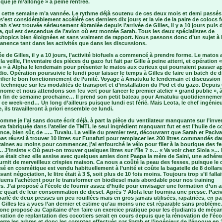
« que je m’allonge » à peine rentrée.
, cette semaine m’a vannée. Le rythme déjà soutenu de ces deux mois et demi passés
s’est considérablement accéléré ces derniers dix jours et la vie de la paire de colocs 
ah s’est trouvée sérieusement ébranlée depuis l’arrivée de Gilles, il y a 10 jours puis 
, qui est descendue de l’avion où est montée Sarah. Tous les deux spécialistes de
/topics bien éloignées et sans vraiment de rapport. Nous passons donc d’un sujet à l
anence tant dans les activités que dans les discussions.
vée de Gilles, il y a 10 jours, l’activité biofuels a commencé à prendre forme. Le matos 
é la veille, l’inventaire des pièces du gazo fut fait par Gille à peine atterri, et opération 
 » à Alpha le lendemain pour présenter le matos aux curieux qui pourraient passer a
adio. Opération poursuivie le lundi pour laisser le temps à Gilles de faire un batch de d
ifier le bon fonctionnement de l’unité. Voyage à Amatuku le lendemain et discussion
 technique sur les modalités de transport et d’installation du Pod et du gazo. Depuis 
nome et nous attendons son feu vert pour lancer le premier atelier « grand public », à
n fin de semaine prochaine… Il prend son petit bateau pour Amatuku quotidiennemen
 ce week-end… Un long d’ailleurs puisque lundi est férié. Mais Leota, le chef ingénieu
, ils travailleront à priori ensemble ce lundi.
comme je l’ai sans doute écrit déjà, à part la pièce du ventilateur manquante sur l’inve
era fabriquée dans l’atelier de TMTI, le seul ingrédient manquant fut et est l’huile de 
ce, bien sûr, de ….. Tuvalu. La veille du premier test, découvrant que Sarah et Paciv
pas réussi à trouver 10 litres sur Funafuti pour remplacer les 200 litres commandés da
ntaines au moins pour commencer, j’ai enfourché le vélo pour filer à la boutique des 
…. J’insiste « Où peut-on trouver quelques litres sur l’île ? »… « Va voir chez Siola »…
 était chez elle assise avec quelques amies dont Paapa la mère de Saini, une adhére
rnit de merveilleux crispies maison. Ca nous a coûté la peau des fesses, puisque le
ilisé en cosmétique est vendu habituellement à l’unité et coûte la bagatelle de 8 dollars
vant négociation, le litre était à 3 $, soit plus de 10 fois moins. Toujours trop s’il falla
luens l’achètent pour le transformer en biodiesel mais abordable pour nos training
. J’ai proposé à l’école de fournir assez d’huile pour envisager une formation d’un a
le quart de leur consommation de diesel. Après ? Alofa leur fournira une presse. Paci
arlé de deux presses un peu rouillées mais en gros jamais utilisées, rapatriées, en p
 Gilles les a vues l’an dernier et estime qu’au moins une est réparable sans problème
onc proposé au Capitaine d’en faire un exercice pratique pour les étudiants de méca
ation de replantation des cocotiers serait en cours depuis que la rénovation de l’éco
erre les arbres et donc les comptes effectués par Sarah et l’ingénieur de l’époque en 