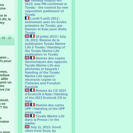
Tuesday August 6th
2013: new PM confirmed in
 ou
Tuvalu - the context by new
otre
opposition parliement of
Tuvalu
on le
Lundi 5 août 2013 :
 dit, la
événement avec les écoles
 my
primaires de Tuvalu, par
Damien et Kaio pour Alofa
Tuvalu
19 juillet 2013 / July
- 06 : 22
19, 2013: Remise de la
publication Tuvalu Marine
Life à Tuvalu / Handing of
the Tuvalu Marine Life
publication to Tuvalu
onaise…
Remise des copies
iés pour
électroniques des rapports
Tuvalu Marine Life aux
pêcheries et kaupule /
lômes.
Handing of the Tuvalu
nd même
Marine Life reports’
 allée
electronic copies to
avoir un
Fisheries and Funafuti
ées
Kaupule
re j’ai
Remise du CD 2013
d'Ecolozik à Nala / Handing
of the 2013 Ecolozik CD to
inuit.
Nala
a ne
Remise des cartes
 ? On
UPF / Handing of the UPF
press card
Tuvalu Marine Life
s
dans la Presse / in the
onaise
media:
July 11, 2013: Good
vibes from Suva, by
uis mon