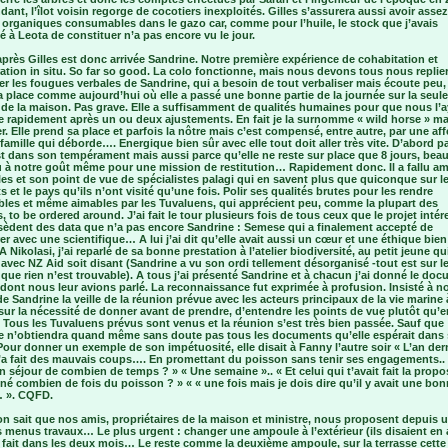
dant, l’îlot voisin regorge de cocotiers inexploités. Gilles s’assurera aussi avoir asse
 organiques consumables dans le gazo car, comme pour l’huile, le stock que j’avais
à Leota de constituer n’a pas encore vu le jour.
après Gilles est donc arrivée Sandrine. Notre première expérience de cohabitation et
ation in situ. So far so good. La colo fonctionne, mais nous devons tous nous replie
ter les fougues verbales de Sandrine, qui a besoin de tout verbaliser mais écoute peu, 
la place comme aujourd’hui où elle a passé une bonne partie de la journée sur la seule
 de la maison. Pas grave. Elle a suffisamment de qualités humaines pour que nous l’
e rapidement après un ou deux ajustements. En fait je la surnomme « wild horse » mai
r. Elle prend sa place et parfois la nôtre mais c’est compensé, entre autre, par une af
famille qui déborde…. Energique bien sûr avec elle tout doit aller très vite. D’abord p
st dans son tempérament mais aussi parce qu’elle ne reste sur place que 8 jours, be
u à notre goût même pour une mission de restitution… Rapidement donc. Il a fallu am
es et son point de vue de spécialistes palagi qui en savent plus que quiconque sur l
s et le pays qu’ils n’ont visité qu’une fois. Polir ses qualités brutes pour les rendre
bles et même aimables par les Tuvaluens, qui apprécient peu, comme la plupart des
 to be ordered around. J’ai fait le tour plusieurs fois de tous ceux que le projet intér
sèdent des data que n’a pas encore Sandrine : Semese qui a finalement accepté de
er avec une scientifique… A lui j’ai dit qu’elle avait aussi un cœur et une éthique bien
 Nikolasi, j’ai reparlé de sa bonne prestation à l’atelier biodiversité, au petit jeune qu
e avec NZ Aid soit disant (Sandrine a vu son ordi tellement désorganisé -tout est sur l
que rien n’est trouvable). A tous j’ai présenté Sandrine et à chacun j’ai donné le do
dont nous leur avions parlé. La reconnaissance fut exprimée à profusion. Insisté à 
e Sandrine la veille de la réunion prévue avec les acteurs principaux de la vie marine 
sur la nécessité de donner avant de prendre, d’entendre les points de vue plutôt qu’e
 Tous les Tuvaluens prévus sont venus et la réunion s’est très bien passée. Sauf que
e n’obtiendra quand même sans doute pas tous les documents qu’elle espérait dans
our donner un exemple de son impétuosité, elle disait à Fanny l’autre soir « L’an dern
’a fait des mauvais coups…. En promettant du poisson sans tenir ses engagements.. 
un séjour de combien de temps ? » « Une semaine ».. « Et celui qui t’avait fait la propo
né combien de fois du poisson ? » « « une fois mais je dois dire qu’il y avait une bo
… ». CQFD.
n sait que nos amis, propriétaires de la maison et ministre, nous proposent depuis 
s menus travaux… Le plus urgent : changer une ampoule à l’extérieur (ils disaient en 
 fait dans les deux mois… Le reste comme la deuxième ampoule, sur la terrasse cette 