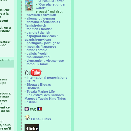
-
"A l'eau, la Terre"
-
"Our planet under
water"
e leur
et aussi / and also :
s à la
-
tuvaluen / tuvaluan
n
-
allemand / german
assent
-
flamand-néerlandais /
flemish-dutch
ci, on a
-
tahitien / tahitian
istoire
-
danois / danish
-
espagnol-mexicain /
spanish-mexican
 passer
-
portugais / portugese
ai de
-
japonais / japanese
-
arabe / arabic
-
gallois / welsh
-
thaïlandais/thaï
- 16 : 00
-
vietnamien / vietnamese
-
tamoul / tamil
-
International negociations
essus
- COPs
quipe
-
Biogaz / Biogas
-
Biofuels
-
Tuvalu Marine Life
e jours,
-
Le Festival des Grandes
nt mon
Marées / Tuvalu King Tides
usage
Festival
ne
ment ce
FAQ
t de ne
Liens - Links
vin
t, nous
re qu’il