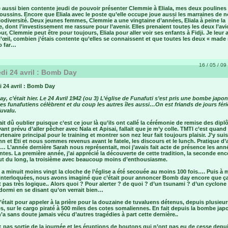
té aussi bien contente jeudi de pouvoir présenter Clemmie à Eliala, mes deux poulines
oussins. Encore que Eliala avec le poste qu’elle occupe joue aussi les marraines de n
iodiversité. Deux jeunes femmes, Clemmie a une vingtaine d’années, Eliala à peine la
e, dont l’investissement me rassure pour l’avenir. Elles prenaient toutes les deux l’avi
r, Clemmie peut être pour toujours, Eliala pour aller voir ses enfants à Fidji. Je leur ai
l’œil, combien j’étais contente qu’elles se connaissent et que toutes les deux « made
o far…
16 / 05 / 09 
di 24 avril : Bomb Day
i 24 avril : Bomb Day
, c’était hier. Le 24 Avril 1942 (ou 3) L’église de Funafuti s’est pris une bombe jap
es funafutiens célèbrent et du coup les autres îles aussi…On est friands de jours fér
uvalu.
it dû oublier puisque c’est ce jour là qu’ils ont callé la cérémonie de remise des dip
ant prévu d’aller pêcher avec Nala et Apisai, fallait que je m’y colle. TMTI c’est qua
rtenaire principal pour le training et montrer son nez leur fait toujours plaisir. J’y suis
n et Eti et nous sommes revenus avant le fatele, les discours et le lunch. Pratique d’
… L’année dernière Sarah nous représentait, moi j’avais fait acte de présence les ann
tes. La première année, j’ai apprécié la découverte de cette tradition, la seconde enco
out du long, la troisième avec beaucoup moins d’enthousiasme.
e a minuit moins vingt la cloche de l’église a été secouée au moins 100 fois…. Puis à m
interloquées, nous avons imaginé que c’était pour annoncer Bomb day encore que ç
 pas très logique.. Alors quoi ? Pour alerter ? de quoi ? d’un tsunami ? d’un cyclone
dormi en se disant qu’on verrait bien…
c’était pour appeler à la prière pour la douzaine de tuvaluens détenus, depuis plusieur
, sur le cargo piraté à 500 miles des cotes somaliennes. En fait depuis la bombe jap
’a sans doute jamais vécu d’autres tragédies à part cette dernière..
 pas sortie de la journée et les éruptions de boutons qui n’ont pas eu de cesse dep