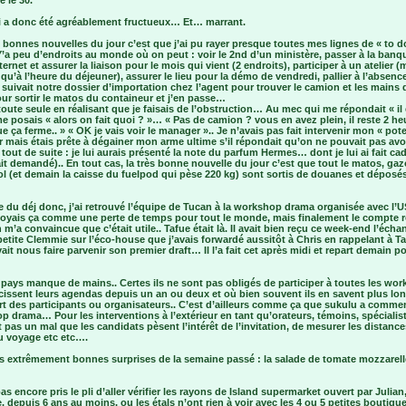
e le 30.
i a donc été agréablement fructueux… Et… marrant.
bonnes nouvelles du jour c’est que j’ai pu rayer presque toutes mes lignes de « to d
Y’a peu d’endroits au monde où on peut : voir le 2nd d’un ministère, passer à la banq
ternet et assurer la liaison pour le mois qui vient (2 endroits), participer à un atelier 
 qu’à l’heure du déjeuner), assurer le lieu pour la démo de vendredi, pallier à l’absenc
suivait notre dossier d’importation chez l’agent pour trouver le camion et les mains 
ur sortir le matos du containeur et j’en passe…
 toute seule en réalisant que je faisais de l’obstruction… Au mec qui me répondait « il
 me posais « alors on fait quoi ? »… « Pas de camion ? vous en avez plein, il reste 2 he
e ça ferme.. » « OK je vais voir le manager ».. Je n’avais pas fait intervenir mon « pote
mais étais prête à dégainer mon arme ultime s’il répondait qu’on ne pouvait pas avo
tout de suite : je lui aurais présenté la note du parfum Hermes… dont je lui ai fait ca
ait demandé).. En tout cas, la très bonne nouvelle du jour c’est que tout le matos, gaz
l (et demain la caisse du fuelpod qui pèse 220 kg) sont sortis de douanes et déposé
e du déj donc, j’ai retrouvé l’équipe de Tucan à la workshop drama organisée avec l’
e voyais ça comme une perte de temps pour tout le monde, mais finalement le compte 
 m’a convaincue que c’était utile.. Tafue était là. Il avait bien reçu ce week-end l’écha
petite Clemmie sur l’éco-house que j’avais forwardé aussitôt à Chris en rappelant à T
vait nous faire parvenir son premier draft… Il l’a fait cet après midi et repart demain p
 pays manque de mains.. Certes ils ne sont pas obligés de participer à toutes les wo
cissent leurs agendas depuis un an ou deux et où bien souvent ils en savent plus lo
art des participants ou organisateurs.. C’est d’ailleurs comme ça que sukulu a comme
 drama… Pour les interventions à l’extérieur en tant qu’orateurs, témoins, spécialiste
t pas un mal que les candidats pèsent l’intérêt de l’invitation, de mesurer les distances
u voyage etc etc….
es extrêmement bonnes surprises de la semaine passé : la salade de tomate mozzarell
pas encore pris le pli d’aller vérifier les rayons de Island supermarket ouvert par Julian
, depuis 6 ans au moins, ou les étals n’ont rien à voir avec les 4 ou 5 petites boutiqu