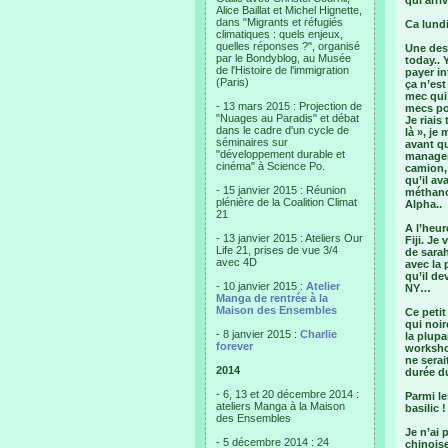
qui arriv
Alice Baillat et Michel Hignette,
dans "Migrants et réfugiés
Ca lund
climatiques : quels enjeux,
quelles réponses ?", organisé
Une des 
par le Bondyblog, au Musée
today.. 
de l'Histoire de l'immigration
payer in
(Paris)
ça n’est
mec qui 
- 13 mars 2015 : Projection de
mecs po
"Nuages au Paradis" et débat
Je riais
dans le cadre d'un cycle de
là », je
séminaires sur
avant qu
"développement durable et
manager 
cinéma" à Science Po.
camion, 
qu’il av
- 15 janvier 2015 : Réunion
méthano
plénière de la Coalition Climat
Alpha..
21
A l’heur
- 13 janvier 2015 : Ateliers Our
Fiji. J
Life 21, prises de vue 3/4
de sarah
avec 4D
avec la 
qu’il de
- 10 janvier 2015 :
Atelier
NY…
Manga de rentrée à la
Maison des Ensembles
Ce petit
qui noir
- 8 janvier 2015 :
Charlie
la plup
forever
workshop
ne serai
2014
durée d
- 6, 13 et 20 décembre 2014 :
Parmi l
ateliers Manga à la Maison
basilic !
des Ensembles
Je n’ai 
- 5 décembre 2014 : 24
chinoise