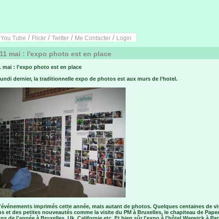
/
/
/
/
/
You Tube
Flickr
Twitter
Me Contacter
Login
11 mai : l'expo photo est en place
 mai : l'expo photo est en place
undi dernier, la traditionnelle expo de photos est aux murs de l’hotel.
'événements imprimés cette année, mais autant de photos. Quelques centaines de v
s et des petites nouveautés comme la visite du PM à Bruxelles, le chapiteau de Papee
ons de l'année à Bruxelles, Uk, Californie etc. Et bien sûr l'expo à l'hôtel Warwick à Par