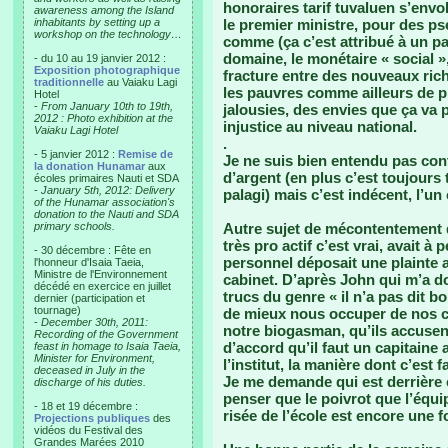
honoraires tarif tuvaluen s’envole
awareness among the Island
inhabitants by setting up a
le premier ministre, pour des 
workshop on the technology…
comme (ça c’est attribué à un 
domaine, le monétaire « social »
- du 10 au 19 janvier 2012 :
Exposition photographique
fracture entre des nouveaux rich
traditionnelle
au Vaiaku Lagi
les pauvres comme ailleurs de 
Hotel
-
From January 10th to 19th,
jalousies, des envies que ça va 
2012 : Photo exhibition at the
injustice au niveau national.
Vaiaku Lagi Hotel
.
- 5 janvier 2012 :
Remise de
Je ne suis bien entendu pas con
la donation Hunamar
aux
d’argent (en plus c’est toujours
écoles primaires Nauti et SDA
-
January 5th, 2012: Delivery
palagi) mais c’est indécent, l’u
of the Hunamar association's
donation to the Nauti and SDA
primary schools.
Autre sujet de mécontentement d’
très pro actif c’est vrai, avait à
- 30 décembre : Fête en
personnel déposait une plainte 
l'honneur d'Isaia Taeia,
Ministre de l'Environnement
cabinet. D’après John qui m’a don
décédé en exercice en juillet
trucs du genre « il n’a pas dit 
dernier (participation et
tournage)
de mieux nous occuper de nos c
-
December 30th, 2011:
notre biogasman, qu’ils accusent
Recording of the Government
d’accord qu’il faut un capitaine
feast in homage to Isaia Taeia,
Minister for Environment,
l’institut, la manière dont c’est 
deceased in July in the
Je me demande qui est derrière 
discharge of his duties.
penser que le poivrot que l’équip
- 18 et 19 décembre :
risée de l’école est encore une fo
Projections publiques
des
vidéos du Festival des
Grandes Marées 2010