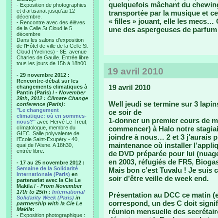
quelquefois mâchant du chewing 
- Exposition de photographies
et d’artisanat jusqu’au 12
transportée par la musique et ce
décembre.
« filles » jouant, elle les mecs… 
- Rencontre avec des élèves
de la Celle St Cloud le 5
une des aspergeuses de parfum 
décembre
Dans les salons d’exposition
de l’Hôtel de ville de la Celle St
Cloud (Yvelines) - 8E, avenue
Charles de Gaulle. Entrée libre
tous les jours de 15h à 18h00.
19 avril 2010
- 29 novembre 2012 :
Rencontre-débat sur les
19 avril 2010
changements climatiques à
Pantin (Paris) /
- November
29th, 2012 : Climate Change
Well jeudi se termine sur 3 lapin
conference (Paris)
:
"Le changement
ce soir de
climatique: où en sommes-
1-donner un premier cours de mon
nous?"
avec Hervé Le Treut,
climatologue, membre du
commencer) à Halo notre stagiair
GIEC. Salle polyvalente de
joindre à nous… 2 et 3 j’aurais 
l’Ecole Saint-Exupéry - 40,
maintenance où installer l’appli
quai de l’Aisne. A 18h30,
entrée libre.
de DVD préparée pour lui (nuage
en 2003, réfugiés de FR5, Bioga
- 17 au 25 novembre 2012 :
Semaine de la Solidarité
Mais bon c’est Tuvalu ! Je suis 
Internationale (Paris)
en
soir d’être veille de week end.
partenariat avec la Cie Le
Makila /
- From November
17th to 25th :
International
Présentation au DCC ce matin (en
Solidarity Week (Paris)
in
correspond, un des C doit signif
partnership with la Cie Le
Makila
:
réunion mensuelle des secrétair
- Exposition photographique :