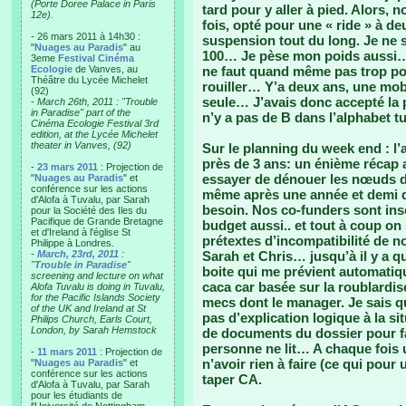
(Porte Doree Palace in Paris
tard pour y aller à pied. Alors,
12e).
fois, opté pour une « ride » à de
- 26 mars 2011 à 14h30 :
suspension tout du long. Je ne 
"
Nuages au Paradis
" au
100… Je pèse mon poids aussi… 
3eme
Festival Cinéma
Ecologie
de Vanves, au
ne faut quand même pas trop p
Théâtre du Lycée Michelet
rouiller… Y’a deux ans, une mob
(92)
seule… J’avais donc accepté la 
-
March 26th, 2011 : "Trouble
in Paradise" part of the
n’y a pas de B dans l’alphabet t
Cinéma Ecologie Festival 3rd
edition, at the Lycée Michelet
theater in Vanves, (92)
Sur le planning du week end : l’
près de 3 ans: un énième récap
-
23 mars 2011
: Projection de
essayer de dénouer les nœuds d
"
Nuages au Paradis
" et
conférence sur les actions
même après une année et demi d’
d'Alofa à Tuvalu, par Sarah
besoin. Nos co-funders sont ins
pour la Société des Iles du
Pacifique de Grande Bretagne
budget aussi.. et tout à coup o
et d'Ireland à l'église St
prétextes d’incompatibilité de 
Philippe à Londres.
-
March, 23rd, 2011
:
Sarah et Chris… jusqu’à il y a q
"
Trouble in Paradise
"
boite qui me prévient automatiq
screening and lecture on what
caca car basée sur la roublardis
Alofa Tuvalu is doing in Tuvalu,
for the Pacific Islands Society
mecs dont le manager. Je sais que
of the UK and Ireland at St
pas d’explication logique à la si
Philips Church, Earls Court,
London, by Sarah Hemstock
de documents du dossier pour f
personne ne lit… A chaque fois u
-
11 mars 2011
: Projection de
n’avoir rien à faire (ce qui pour
"
Nuages au Paradis
" et
conférence sur les actions
taper CA.
d'Alofa à Tuvalu, par Sarah
pour les étudiants de