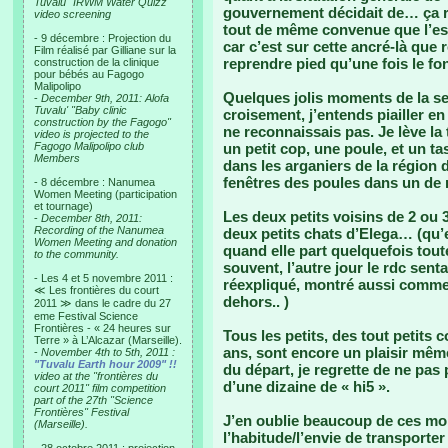
Tuvalu "IRWM Water Quizz"
gouvernement décidait de… ça réta
video screening
tout de même convenue que l’espr
- 9 décembre : Projection du
car c’est sur cette ancré-là que 
Film réalisé par Gilliane sur la
reprendre pied qu’une fois le f
construction de la clinique
pour bébés au Fagogo
Malipolipo
Quelques jolis moments de la se
-
December 9th, 2011: Alofa
Tuvalu' "Baby clinic
croisement, j’entends piailler e
construction by the Fagogo"
ne reconnaissais pas. Je lève la 
video is projected to the
Fagogo Malipolipo club
un petit cop, une poule, et un 
Members
dans les arganiers de la région 
fenêtres des poules dans un de 
- 8 décembre : Nanumea
Women Meeting (participation
et tournage)
Les deux petits voisins de 2 ou 
-
December 8th, 2011:
Recording of the Nanumea
deux petits chats d’Elega… (qu’e
Women Meeting and donation
quand elle part quelquefois tout
to the community.
souvent, l’autre jour le rdc senta
- Les 4 et 5 novembre 2011 :
réexpliqué, montré aussi commen
≪ Les frontières du court
dehors.. )
2011 ≫ dans le cadre du 27
eme Festival Science
Frontières - « 24 heures sur
Tous les petits, des tout petits
Terre » à L’Alcazar (Marseille).
ans, sont encore un plaisir mêm
-
November 4th to 5th, 2011 :
"Tuvalu Earth hour 2009" !!
du départ, je regrette de ne pas
video at the "frontières du
d’une dizaine de « hi5 ».
court 2011" film competition
part of the 27th "Science
Frontières" Festival
J’en oublie beaucoup de ces mom
(Marseille).
l’habitude/l’envie de transporte