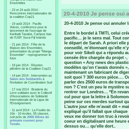
Ensembles
- 23 et 24 août 2014 :
20-4-2010 Je pense oui a
Rencontres internationales de
la coalition Cop21
20-4-2010 Je pense oui annuler l
- 19 août 2014 : Pacific
Voices, conférence pour le
lancement de l'ouvrage de
Entre le bordel à TMTI, celui créé
Karibaiti Taoaba, Campus bas
pacific… je le sens mal. Tout co
de l'USP, Suva-Fiji Islands
le départ de Sarah. A priori elle p
- 21 juin 2014 : Fête de la
conseillé, m’étonnant qu’elle n’
Maison des Ensembles,
présentation du projet "Manga
pour voir Sikeli qui a répondu au 
Ensemble" - reprogrammer le
censée être chargée du projet -, 
futur.
question « Any news des plastic
- 19 juin 2014 : Réunion
modèles qu’on t’avais donnés », S
plénière de la Coalition Cop21
maintenant un fabricant de digest
- 14 juin 2014 : Intervention au
soit quoi ? 300 euros pièce…. On
Salon des Solidarités
à
parler des 2500 euros de transpo
l'invitation de Coordination Sud
non ? C’est un peu le mystère s
- 17 mai 2014 : Braderie du
rentrer sur Londres… *En revanc
Livre solidaire avec le Collectif
cul pour que la lettre à Solomone
d'Associations de Solidarité
Internationale de la Ligue de
peine sur ces merdes surtout qu
l'Enseignement.
L’autre jour elle m’avait dit « m
- 11 avril 2014 : La Foulée du
expliqué qu’il fallait que chaque
10e - 10 écoles, 55 classes,
veux me donner ton truc à revoir
soit près de
2000 élèves de
primaire courent pour
coeur en digitalisant une heure e
Tuvalu
.
dessus ou… qu’elle dort..