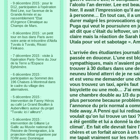
- 9 décembre 2015 : pour le
l’alcolo l’an dernier. Lee est b
D12, participation à l’opération
hier. Il avait l’impression qu’il a
Red Line, sur l’avenue de la
Grande Armée et au
à personne… En tout cas, il a un
rassemblement “Etat
durer malgré les provocations qu
d’Urgence Climatique au
Puga qui veut le poursuivre en j
Champs de Mars.
ait dit que c’était du leftover, u
- 8 décembre 2015 : un petit
claire mais la réaction de Sarah l
tour en bus dans Paris avec
notre amie et trésorière d’Alofa
Utala pour vol et sabotage ». Am
Tuvalu à Tuvalu, Risasi
Finikaso.
L’arrivée des étudiantes journa
- 7 décembre 2015 : visite à
passée en douceur. L’une est blo
l’opération Paris-Terre du Jour
sympathiques, mais n’avaient p
de la Terre a l’Espace
Ephémère.
trouver à 30 dollars dans une 
neuneu blond atterri de je ne sa
- 6 décembre 2015 :
participation au Sommet des
et est venu me demander une cham
196 Chaises à Montreuil dans
vous trouvez un taxi, après fau
le cadre du village des
bicyclette ou une mob… J’ai emme
alternatives.
une chambre double au 1/3 du pr
- 5 décembre 2015 :
plus personne because problème 
Intervention de Fanny Héros
au café Le Grand Bouillon à
l’annonce du prix normal a com
Aubervilliers autour du projet
hide away. A Penni qui lui redisai
"Tuvalu: ici / ailleurs".
voulait qu’on lui trouve un taxi ?
- 5 décembre 2015 :
a été gentille et lui a donné la 
intervention de Gilliane Le
climat’. En fait elle devrait fai
Gallic au Musée national de
l’histoire de l’immigration, à la
chères et un forfait aircon à un t
projection-débat organisee par
me tapait vraiment sur les nerfs e
l’OIM avec Dominique