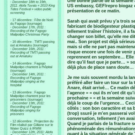
Une bonne partie de la semaine a
-
December 18th to 19th,
US embassy, GEF/repro biogaz e
2011: Alofa Tuvalu « 2010 King
Tides Festival » video public
présentation de ce matin.
screening
- 17 décembre : Fête de Noël
Sarah qui avait prévu y’a trois s
du Fagogo (tournage)
fabricant de biodigesteur plast
-
December 17th, 2011 :
tellement traîner l’histoire, il a 
Recording of the Fagogo
Malipolipo Christmas Party
changer son billet, qu’elle me dit
mai.. Son projet est déjà sérieu
- 16 décembre : TMTI passing
out at Amatuku (tournage)
mais si elle ne part pas maintenan
-
December 16th, 2011 :
risque encore une fois de venir
Recording of TMTI passing
out at Amatuku
reprennent en septembre… Elle in
dire qu’il faut que je parte… » s
- 14 décembre : Fagogo
déjà plus de place sans doute…
Malipolipo chantent à l'hôpital
(tournage)
-
December 14th, 2011 :
Je me suis souvent mordu la lang
Recording of Fagogo
Malipolipo singing at the
préféré aller faire un tour sur la
hospital
Anare, était arrivé… Ce matin déjà
l’agence » « oui ils m’ont dit qu’
- 13 décembre : Fagogo
Malipolipo chantent pour les
prochaine » « et la semaine sui
prisonniers (tournage)
déjà le coup de l’urgence… Ceci 
-
December 13th, 2011:
Recording of Fagogo
côtés : son bon caractère et sa 
Malipolipo singing for
(trop) ssuré je m’en passerai volo
prisoners
conversation, tellement j’en ava
- 12 décembre : Projection du
Quand je parlais de la fracture 
Film réalisé par Gilliane sur le
phénoménale des rémunérations 
Water Quizz à IRWM
-
December 12th, 2011: Alofa
quant à la situation générale de