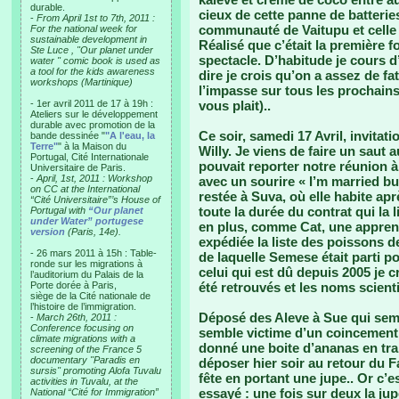
durable.
cieux de cette panne de batteries
-
From April 1st to 7th, 2011 :
communauté de Vaitupu et celle 
For the national week for
sustainable development in
Réalisé que c’était la première f
Ste Luce , "Our planet under
spectacle. D’habitude je cours d’
water " comic book is used as
a tool for the kids awareness
dire je crois qu’on a assez de fa
workshops (Martinique)
l’impasse sur tous les prochains 
- 1er avril 2011 de 17 à 19h :
vous plait)..
Ateliers sur le développement
durable avec promotion de la
Ce soir, samedi 17 Avril, invitati
bande dessinée "
"A l'eau, la
Terre"
" à la Maison du
Willy. Je viens de faire un saut
Portugal, Cité Internationale
pouvait reporter notre réunion 
Universitaire de Paris.
-
April, 1st, 2011 : Workshop
avec un sourire « I’m married but
on CC at the International
restée à Suva, où elle habite ap
“Cité Universitaire”’s House of
toute la durée du contrat qui la l
Portugal with
“Our planet
under Water” portugese
en plus, comme Cat, une apprenti
version
(Paris, 14e).
expédiée la liste des poissons d
- 26 mars 2011 à 15h : Table-
de laquelle Semese était parti 
ronde sur les migrations à
celui qui est dû depuis 2005 je 
l’auditorium du Palais de la
Porte dorée à Paris,
été retrouvés et les noms scien
siège de la Cité nationale de
l’histoire de l’immigration.
Déposé des Aleve à Sue qui sembl
-
March 26th, 2011 :
Conference focusing on
semble victime d’un coincement
climate migrations with a
donné une boite d’ananas en tran
screening of the France 5
documentary "Paradis en
déposer hier soir au retour du Fa
sursis" promoting Alofa Tuvalu
fête en portant une jupe.. Or c’es
activities in Tuvalu, at the
essayé : une fois sur deux la jup
National “Cité for Immigration”