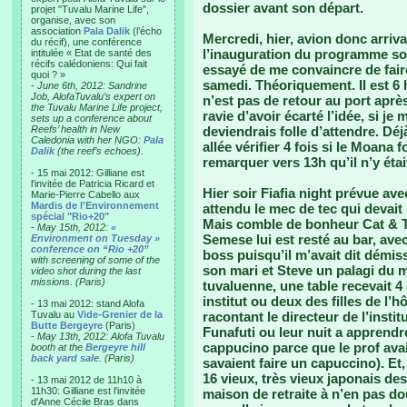
dossier avant son départ.
projet "Tuvalu Marine Life",
organise, avec son
association
Pala Dalik
(l’écho
Mercredi, hier, avion donc arri
du récif), une conférence
l’inauguration du programme solai
intitulée « Etat de santé des
récifs calédoniens: Qui fait
essayé de me convaincre de faire
quoi ? »
samedi. Théoriquement. Il est 6 h
-
June 6th, 2012: Sandrine
Job, AlofaTuvalu’s expert on
n’est pas de retour au port apr
the Tuvalu Marine Life project,
ravie d’avoir écarté l’idée, si je 
sets up a conference about
Reefs’ health in New
deviendrais folle d’attendre. Déjà
Caledonia with her NGO:
Pala
allée vérifier 4 fois si le Moana 
Dalik
(the reef’s echoes).
remarquer vers 13h qu’il n’y éta
- 15 mai 2012: Gilliane est
l'invitée de Patricia Ricard et
Hier soir Fiafia night prévue ave
Marie-Pierre Cabello aux
Mardis de l'Environnement
attendu le mec de tec qui devait
spécial "Rio+20"
Mais comble de bonheur Cat & Ta
-
May 15th, 2012:
«
Semese lui est resté au bar, ave
Environment on Tuesday »
conference on “Rio +20”
boss puisqu’il m’avait dit démis
with screening of some of the
son mari et Steve un palagi du m
video shot during the last
missions. (Paris)
tuvaluenne, une table recevait 4
institut ou deux des filles de l’h
- 13 mai 2012: stand Alofa
Tuvalu au
Vide-Grenier de la
racontant le directeur de l’insti
Butte Bergeyre
(Paris)
Funafuti ou leur nuit a apprend
-
May 13th, 2012: Alofa Tuvalu
cappucino parce que le prof ava
booth at the
Bergeyre hill
back yard sale
. (Paris)
savaient faire un capuccino). Et,
16 vieux, très vieux japonais de
- 13 mai 2012 de 11h10 à
11h30: Gilliane est l'invitée
maison de retraite à n’en pas d
d'Anne Cécile Bras dans