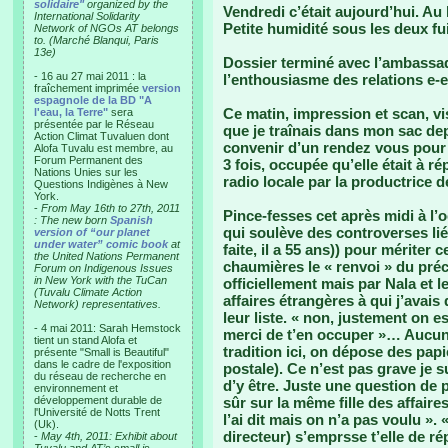
solidaire"
organized by the
Vendredi c’était aujourd’hui. Au 
International Solidarity
Petite humidité sous les deux fui
Network of NGOs AT belongs
to. (Marché Blanqui, Paris
13e)
Dossier terminé avec l’ambassade
- 16 au 27 mai 2011 : la
l’enthousiasme des relations e-e
fraîchement imprimée
version
espagnole de la BD "A
Ce matin, impression et scan, vi
l'eau, la Terre"
sera
présentée par le Réseau
que je traînais dans mon sac dep
Action Climat Tuvaluen dont
convenir d’un rendez vous pour p
Alofa Tuvalu est membre, au
Forum Permanent des
3 fois, occupée qu’elle était à 
Nations Unies sur les
radio locale par la productrice d
Questions Indigènes à New
York.
-
From May 16th to 27th, 2011
Pince-fesses cet après midi à l’
: The new born
Spanish
qui soulève des controverses lié
version of “our planet
under water” comic book
at
faite, il a 55 ans)) pour mériter c
the United Nations Permanent
chaumières le « renvoi » du précé
Forum on Indigenous Issues
in New York with the TuCan
officiellement mais par Nala et l
(Tuvalu Climate Action
affaires étrangères à qui j’avais
Network) representatives.
leur liste. « non, justement on es
- 4 mai 2011: Sarah Hemstock
merci de t’en occuper »… Aucune
tient un stand Alofa et
tradition ici, on dépose des papi
présente "Small is Beautiful"
dans le cadre de l'exposition
postale). Ce n’est pas grave je 
du réseau de recherche en
d’y être. Juste une question de 
environnement et
développement durable de
sûr sur la même fille des affaire
l'Université de Notts Trent
l’ai dit mais on n’a pas voulu ». 
(Uk).
directeur) s’emprsse t’elle de répon
-
May 4th, 2011: Exhibit about