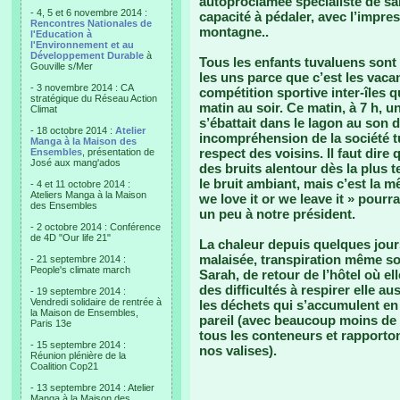
autoproclamée spécialiste de sa
- 4, 5 et 6 novembre 2014 :
capacité à pédaler, avec l’impre
Rencontres Nationales de
montagne..
l'Education à
l'Environnement et au
Développement Durable
à
Tous les enfants tuvaluens sont a
Gouville s/Mer
les uns parce que c’est les vacan
- 3 novembre 2014 : CA
compétition sportive inter-îles 
stratégique du Réseau Action
matin au soir. Ce matin, à 7 h, 
Climat
s’ébattait dans le lagon au son 
- 18 octobre 2014 :
Atelier
incompréhension de la société t
Manga à la Maison des
respect des voisins. Il faut dire
Ensembles
, présentation de
José aux mang'ados
des bruits alentour dès la plus 
le bruit ambiant, mais c’est la
- 4 et 11 octobre 2014 :
Ateliers Manga à la Maison
we love it or we leave it » pourr
des Ensembles
un peu à notre président.
- 2 octobre 2014 : Conférence
de 4D "Our life 21"
La chaleur depuis quelques jours
malaisée, transpiration même so
- 21 septembre 2014 :
People's climate march
Sarah, de retour de l’hôtel où el
des difficultés à respirer elle a
- 19 septembre 2014 :
Vendredi solidaire de rentrée à
les déchets qui s’accumulent en 
la Maison de Ensembles,
pareil (avec beaucoup moins de
Paris 13e
tous les conteneurs et rapporton
- 15 septembre 2014 :
nos valises).
Réunion plénière de la
Coalition Cop21
- 13 septembre 2014 : Atelier
Manga à la Maison des