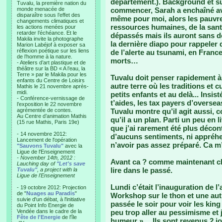
département.). Background et sur
Tuvalu, la première nation du
monde menacée de
commencer, Sarah a enchaîné ave
disparaître sous l’effet des
même pour moi, alors les pauvre
changements climatiques et
ressources humaines, de la santé
les actions menées pour
retarder l’échéance. Et le
dépassés mais ils auront sans d
Makila invite la photographe
la dernière diapo pour rappeler 
Marion Labéjof à exposer sa
réflexion poétique sur les liens
de l’alerte au tsunami, en Franc
de l’homme à la nature.
morts…
- Ateliers d’art plastique et de
théâtre sur la BD « A l’eau, la
Terre » par le Makila pour les
Tuvalu doit penser rapidement à 
enfants du Centre de Loisirs
autre terre où les traditions et 
Mathis le 21 novembre après-
midi.
petits enfants et au delà... Insis
- Conférence-vernissage de
t’aides, les tax payers d’oversea
l’exposition le 22 novembre
agrémentée de contes.
Tuvalu montre qu’il agit aussi,
Au Centre d’animation Mathis
qu’il a un plan. Parti un peu en l
(15 rue Mathis, Paris 19e)
que j’ai rarement été plus déco
- 14 novembre 2012:
d’aucuns sentiments, ni appréhen
Lancement de l'opération
n’avoir pas assez préparé. Ca m’
"Sauvons Tuvalu"
avec la
Ligue de l'Enseignement
- November 14th, 2012 :
Avant ca ? comme maintenant cha
Lauching day of
"Let's save
lire dans le passé.
Tuvalu"
, a project with la
Ligue de l'Enseignement
Lundi c’était l’inauguration de l
- 19 octobre 2012: Projection
de "
Nuages au Paradis
"
Workshop sur le thon et une autr
suivie d'un débat, à l'initiative
passée le soir pour voir les king
du Point Info Energie de
Vendée dans le cadre de la
peu trop aller au pessimisme et j
Fête de l'Energie
de l'île
humeur »… Ils sont revenus 2 jo