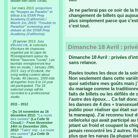
debate with Alofa Tuvalu.
-1er mars 2013:
projection
Je ne parlerai pas ce soir de la f
de "Nuages au Paradis" et
changement de billets qui aujo
débat à la STAR Prep
Academy (Californie) /
plus simplement parce que c’est
March 1st, 2013: "Trouble in
c’est tout.
Paradise" screening and
debate at the STAR Prep
Academy (California)
- 29 janvier 2013: Jury
d'
Ecolo'zik
, le concours
Dimanche 18 Avril : privé
d'écriture de chansons
organisé par la Ligue de
l'Enseignement autour du
Dimanche 18 Avril : privées d’i
thème "Sauvons Tuvalu". Les
sans relance.
lauréats enregistreront leur
titre en studio. /
January 29th,
2013: Jury of Ecolozik, the
Ravies toutes les deux de la so
song writing contest about
Non seulement dans cette variété
Tuvalu. 40 classes, 1000 kids
all together from 8 to 14 year
quoi satisfaire mes goûts mais j’
old participated. The 18
du mariage comme la traditionne
selected songs will be
recorded in a professional
faits de billets ou les défilés d
studio.
l’autre des époux… Ca fait donc 4
les danses de 4 des « transexuels
2011 - 2012
public pour réaliser qui était s
- Du 14 novembre au 16
la maneapa). J’ai reconnu tout de
décembre 2012:
"La route
des contes"
(La Celle St
celle/celui qui avait participé a
Cloud) /
- From November
jetant un froid et coupant la ch
14th to December 15th,
jamais rencontré les 2 autres. R
2012:
"Tales' trip - La route
des contes"
(La Celle St
plus que les nanas (la plupart i
Cloud)
: