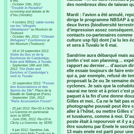
d'Yeu.
des nombreux dieu de taiwan q
- October 19th, 2012:
"
Trouble in Paradise
"
screening and debate at Ile
Mardi : l’avion a été annulé, rep
d'Yeu (Vendée)
dirige le programme NBSAP à qui
- 4 octobre 2012:
table-ronde
deux livres (biodiversité terres
sur les "réfugiés
d’impression assez conséquent. 
climatiques"
au Muséum de
Toulouse
contacts co-partenaires comme 
-
October 4th, 2012:
“Climate
culture usp fiji) dont j’ai lu le
Refugees” Conference
at
the Museum (Toulouse)
et sera à Tuvalu le 6 mai.
- 18 et 19 septembre 2012:
Visite du Duc et de la
Sandrine aura débarqué mais au
Duchesse de Cambridge,
(enfin c’est son planning… expéd
Kate and William, à Tuvalu
rapport au dernier… d’aucun dira
-
September 18th and 19th,
2012:
The Duke and
elle essaie toujours de faire entr
Dutches of Cambridge's
qui a, par exemple, refusé de t
visit to Tuvalu
proposait la 2e ou 3e semaine de
- 15 septembre 2012:
"Forum
cyclones. Je sais que la cohabita
des Associations et des
saurai me tenir et à priori c’est
Sports du 19e"
, Place de la
Bataille de Stalingrad (Paris)
paquet à la fin d’une donne douz
-
September 15th, 2012:
Gilles et moi.. Ca ne le fait pas 
"Paris Association Forum"
photographe pouvait peut être s
- 20 juin 2012: Rio+20 à Clichy
aller à l’hôtel, ou mettre Gilles s
La Garenne en partenariat
avec la SERE
et tuvaluens, comme à moi. D’aut
-
June 20th, 2012: Rio+20 in
poste était à repourvoir et il y 
Clichy La Garenne, by SERE
être soutenu par Enele le secrét
- 6 juin 2012: Sandrine Job,
13 mais enele est parti pour une 
expert pour Alofa Tuvalu sur le