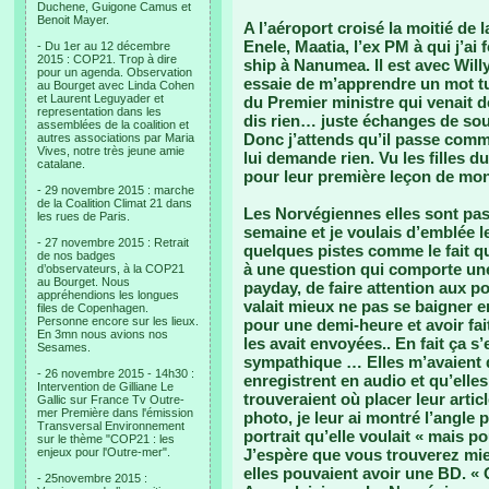
Duchene, Guigone Camus et
Benoit Mayer.
A l’aéroport croisé la moitié de 
Enele, Maatia, l’ex PM à qui j’ai
- Du 1er au 12 décembre
2015 : COP21. Trop à dire
ship à Nanumea. Il est avec Willy,
pour un agenda. Observation
essaie de m’apprendre un mot tu
au Bourget avec Linda Cohen
et Laurent Leguyader et
du Premier ministre qui venait de
representation dans les
dis rien… juste échanges de sour
assemblées de la coalition et
Donc j’attends qu’il passe comme
autres associations par Maria
Vives, notre très jeune amie
lui demande rien. Vu les filles d
catalane.
pour leur première leçon de mo
- 29 novembre 2015 : marche
de la Coalition Climat 21 dans
Les Norvégiennes elles sont pass
les rues de Paris.
semaine et je voulais d’emblée l
- 27 novembre 2015 : Retrait
quelques pistes comme le fait q
de nos badges
à une question qui comporte une 
d’observateurs, à la COP21
au Bourget. Nous
payday, de faire attention aux p
appréhendions les longues
valait mieux ne pas se baigner en
files de Copenhagen.
Personne encore sur les lieux.
pour une demi-heure et avoir fa
En 3mn nous avions nos
les avait envoyées.. En fait ça s
Sesames.
sympathique … Elles m’avaient d
- 26 novembre 2015 - 14h30 :
enregistrent en audio et qu’elles
Intervention de Gilliane Le
trouveraient où placer leur arti
Gallic sur France Tv Outre-
mer Première dans l'émission
photo, je leur ai montré l’angle
Transversal Environnement
portrait qu’elle voulait « mais p
sur le thème "COP21 : les
enjeux pour l'Outre-mer".
J’espère que vous trouverez mie
elles pouvaient avoir une BD. « O
- 25novembre 2015 :