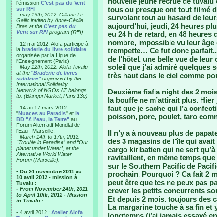
nouvelle jeune recrue de tuvalu o
l'émission
C'est pas du Vent
tous ou presque ont tout filmé d
sur RFI
-
may 13th, 2012: Gilliane Le
survolant tout au hasard de leur
Gallic invited by Anne-Cécile
aujourd’hui, jeudi, 24 heures plu
Bras at the
C'est pas du
Vent sur RFI
program (RFI)
eu 24 h de retard, en 48 heures q
nombre, impossible vu leur âge 
- 12 mai 2012: Alofa participe à
la
braderie du livre solidaire
trempette… Ce fut donc parfait.. 
organisée par la Ligue de
de l’hôtel, une belle vue de le
l'Enseignement (Paris)
soleil que j’ai admiré quelques 
-
May 12th, 2012: Alofa Tuvalu
at the
"Braderie de livres
très haut dans le ciel comme pou
solidaire"
organized by the
International Solidarity
Network of NGOs AT belongs
Deuxième fiafia night des 2 mois 
to. (Blanqui Market, Paris 13e)
la bouffe ne m’attirait plus. Hier
faut que je sache qui l’a confect
- 14 au 17 mars 2012:
"
Nuages au Paradis
" et
la
poisson, porc, poulet, taro com
BD "A l'eau, la Terre"
au
Forum Alternatif Mondial de
l'Eau - Marseille.
Il n’y a à nouveau plus de papat
-
March 14th to 17th, 2012:
des 3 magasins de l’île qui avai
"Trouble in Paradise” and “Our
planet under Water”, at the
cargo kiribatien qui ne sert qu’
Alternative World Water
ravitaillent, en même temps que l
Forum (Marseille).
sur le Southern Pacific de Pacifi
- Du 24 novembre 2011 au
prochain. Pourquoi ? Ca fait 2 m
10 avril 2012 - mission à
peut être que tcs ne peux pas pa
Tuvalu :
- From November 24th, 2011
crever les petits concurrents s
to April 10th, 2012 - Mission
Et depuis 2 mois, toujours des c
in Tuvalu :
La margarine touche à sa fin et 
- 4 avril 2012 :
Atelier Alofa
longtemps (j’ai jamais essayé e