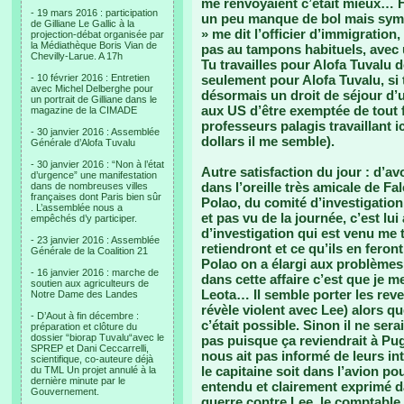
me renvoyaient c’était mieux… 
- 19 mars 2016 : participation
un peu manque de bol mais symp
de Gilliane Le Gallic à la
» me dit l’officier d’immigratio
projection-débat organisée par
la Médiathèque Boris Vian de
pas au tampons habituels, avec 
Chevilly-Larue. A 17h
Tu travailles pour Alofa Tuvalu do
- 10 février 2016 : Entretien
seulement pour Alofa Tuvalu, si t
avec Michel Delberghe pour
désormais un droit de séjour d’u
un portrait de Gilliane dans le
aux US d’être exemptée de tout 
magazine de la CIMADE
professeurs palagis travaillant i
- 30 janvier 2016 : Assemblée
dollars il me semble).
Générale d’Alofa Tuvalu
- 30 janvier 2016 : “Non à l’état
Autre satisfaction du jour : d’a
d’urgence” une manifestation
dans l’oreille très amicale de Fal
dans de nombreuses villes
françaises dont Paris bien sûr
Polao, du comité d’investigation 
. L’assemblée nous a
et pas vu de la journée, c’est lu
empêchés d’y participer.
d’investigation qui est venu me t
- 23 janvier 2016 : Assemblée
retiendront et ce qu’ils en feron
Générale de la Coalition 21
Polao on a élargi aux problème
- 16 janvier 2016 : marche de
dans cette affaire c’est que je
soutien aux agriculteurs de
Leota… Il semble porter les reven
Notre Dame des Landes
révèle violent avec Lee) alors que
- D’Aout à fin décembre :
c’était possible. Sinon il ne ser
préparation et clôture du
dossier “biorap Tuvalu“avec le
pas puisque ça reviendrait à Puga
SPREP et Dani Ceccarrelli,
nous ait pas informé de leurs int
scientifique, co-auteure déjà
le capitaine soit dans l’avion po
du TML Un projet annulé à la
dernière minute par le
entendu et clairement exprimé d
Gouvernement.
guerre contre Lee, le comptable 