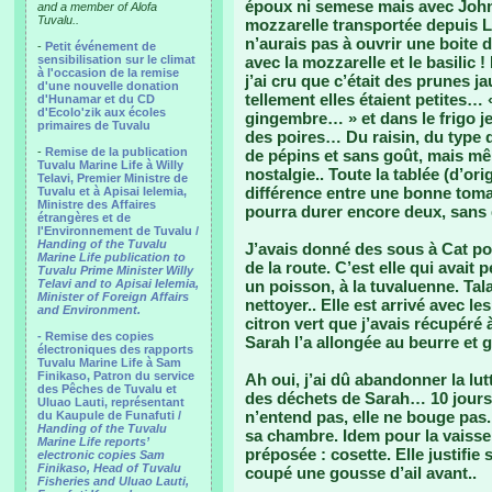
époux ni semese mais avec John
and a member of Alofa
Tuvalu..
mozzarelle transportée depuis L.A
n’aurais pas à ouvrir une boite 
-
Petit événement de
sensibilisation sur le climat
avec la mozzarelle et le basilic !
à l'occasion de la remise
j’ai cru que c’était des prunes j
d'une nouvelle donation
tellement elles étaient petites…
d'Hunamar et du CD
d'Ecolo'zik aux écoles
gingembre… » et dans le frigo j
primaires de Tuvalu
des poires… Du raisin, du type q
-
Remise de la publication
de pépins et sans goût, mais mê
Tuvalu Marine Life à Willy
nostalgie.. Toute la tablée (d’ori
Telavi, Premier Ministre de
différence entre une bonne tomat
Tuvalu et à Apisai Ielemia,
Ministre des Affaires
pourra durer encore deux, sans g
étrangères et de
l'Environnement de Tuvalu /
Handing of the Tuvalu
J’avais donné des sous à Cat po
Marine Life publication to
de la route. C’est elle qui avait
Tuvalu Prime Minister Willy
Telavi and to Apisai Ielemia,
un poisson, à la tuvaluenne. Tal
Minister of Foreign Affairs
nettoyer.. Elle est arrivé avec les
and Environment.
citron vert que j’avais récupéré à
- Remise des copies
Sarah l’a allongée au beurre et g
électroniques des rapports
Tuvalu Marine Life à Sam
Finikaso, Patron du service
Ah oui, j’ai dû abandonner la lutt
des Pêches de Tuvalu et
des déchets de Sarah… 10 jours… 
Uluao Lauti, représentant
n’entend pas, elle ne bouge pas. E
du Kaupule de Funafuti /
Handing of the Tuvalu
sa chambre. Idem pour la vaiss
Marine Life reports’
préposée : cosette. Elle justifie
electronic copies Sam
Finikaso, Head of Tuvalu
coupé une gousse d’ail avant..
Fisheries and Uluao Lauti,