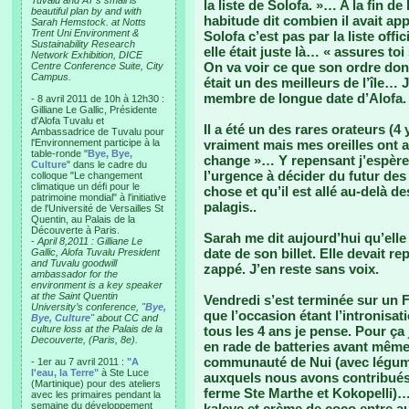
Tuvalu and AT’s small is
la liste de Solofa. »… A la fin 
beautiful plan by and with
habitude dit combien il avait ap
Sarah Hemstock. at Notts
Trent Uni Environment &
Solofa c’est pas par la liste offic
Sustainability Research
elle était juste là… « assures toi
Network Exhibition, DICE
On va voir ce que son ordre donne
Centre Conference Suite, City
Campus.
était un des meilleurs de l’île… 
membre de longue date d’Alofa.
- 8 avril 2011 de 10h à 12h30 :
Gilliane Le Gallic, Présidente
d'Alofa Tuvalu et
Il a été un des rares orateurs (4
Ambassadrice de Tuvalu pour
l'Environnement participe à la
vraiment mais mes oreilles ont a
table-ronde "
Bye, Bye,
change »… Y repensant j’espère 
Culture
" dans le cadre du
l’urgence à décider du futur des
colloque "Le changement
climatique un défi pour le
chose et qu’il est allé au-delà d
patrimoine mondial" à l'initiative
palagis..
de l'Université de Versailles St
Quentin, au Palais de la
Découverte à Paris.
Sarah me dit aujourd’hui qu’elle
-
April 8,2011 : Gilliane Le
date de son billet. Elle devait r
Gallic, Alofa Tuvalu President
and Tuvalu goodwill
zappé. J’en reste sans voix.
ambassador for the
environment is a key speaker
at the Saint Quentin
Vendredi s’est terminée sur un Fa
University’s conference, "
Bye,
que l’occasion étant l’intronisat
Bye, Culture
" about CC and
culture loss at the Palais de la
tous les 4 ans je pense. Pour ça
Decouverte, (Paris, 8e).
en rade de batteries avant même
communauté de Nui (avec légume
- 1er au 7 avril 2011 :
"A
l'eau, la Terre"
à Ste Luce
auxquels nous avons contribués 
(Martinique) pour des ateliers
ferme Ste Marthe et Kokopelli)…
avec les primaires pendant la
semaine du développement
kaleve et crème de coco entre au