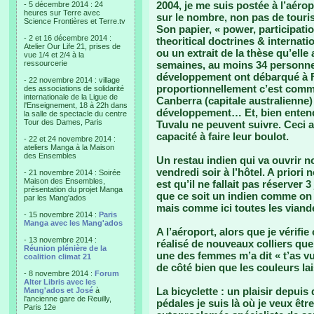
2004, je me suis postée à l’aéro
- 5 décembre 2014 : 24
heures sur Terre avec
sur le nombre, non pas de touris
Science Frontières et Terre.tv
Son papier, « power, participati
- 2 et 16 décembre 2014 :
theoritical doctrines & internat
Atelier Our Life 21, prises de
ou un extrait de la thèse qu’elle
vue 1/4 et 2/4 à la
ressourcerie
semaines, au moins 34 personnes
développement ont débarqué à F
- 22 novembre 2014 : village
proportionnellement c’est comme
des associations de solidarité
internationale de la Ligue de
Canberra (capitale australienne)
l'Enseignement, 18 à 22h dans
développement… Et, bien enten
la salle de spectacle du centre
Tour des Dames, Paris
Tuvalu ne peuvent suivre. Ceci a
capacité à faire leur boulot.
- 22 et 24 novembre 2014 :
ateliers Manga à la Maison
des Ensembles
Un restau indien qui va ouvrir n
vendredi soir à l’hôtel. A priori 
- 21 novembre 2014 : Soirée
Maison des Ensembles,
est qu’il ne fallait pas réserver 3
présentation du projet Manga
que ce soit un indien comme on en
par les Mang'ados
mais comme ici toutes les viande
- 15 novembre 2014 :
Paris
Manga avec les Mang'ados
A l’aéroport, alors que je vérif
- 13 novembre 2014 :
réalisé de nouveaux colliers que
Réunion plénière de la
une des femmes m’a dit « t’as vu
coalition climat 21
de côté bien que les couleurs lai
- 8 novembre 2014 :
Forum
Alter Libris avec les
La bicyclette : un plaisir depui
Mang'ados et José
à
l'ancienne gare de Reuilly,
pédales je suis là où je veux êt
Paris 12e