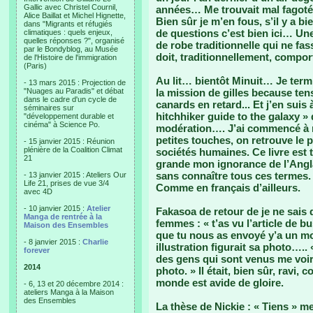
Gallic avec Christel Cournil,
années… Me trouvait mal fagotée
Alice Baillat et Michel Hignette,
Bien sûr je m’en fous, s’il y a b
dans "Migrants et réfugiés
de questions c’est bien ici… Une
climatiques : quels enjeux,
quelles réponses ?", organisé
de robe traditionnelle qui ne fas
par le Bondyblog, au Musée
doit, traditionnellement, compor
de l'Histoire de l'immigration
(Paris)
Au lit… bientôt Minuit… Je ter
- 13 mars 2015 : Projection de
"Nuages au Paradis" et débat
la mission de gilles because ten
dans le cadre d'un cycle de
canards en retard... Et j’en sui
séminaires sur
hitchhiker guide to the galaxy »
"développement durable et
cinéma" à Science Po.
modération…. J’ai commencé à m
petites touches, on retrouve le pla
- 15 janvier 2015 : Réunion
plénière de la Coalition Climat
sociétés humaines. Ce livre est 
21
grande mon ignorance de l’Angla
sans connaître tous ces termes
- 13 janvier 2015 : Ateliers Our
Life 21, prises de vue 3/4
Comme en français d’ailleurs.
avec 4D
- 10 janvier 2015 :
Atelier
Fakasoa de retour de je ne sais
Manga de rentrée à la
femmes : « t’as vu l’article de b
Maison des Ensembles
que tu nous as envoyé y’a un mo
- 8 janvier 2015 :
Charlie
illustration figurait sa photo….. 
forever
des gens qui sont venus me voir
2014
photo. » Il était, bien sûr, ravi,
monde est avide de gloire.
- 6, 13 et 20 décembre 2014 :
ateliers Manga à la Maison
des Ensembles
La thèse de Nickie : « Tiens » me