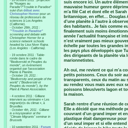
- 28 octobre 2011 : projection
suis encore ici. Un autre élémen
de "Nuages au
mauvaise humeur genre déprime à
Paradis"/"Trouble in Paradise"
suivi d'un
débat avec
m’a filé Cat et dont elle et Sara
Christopher Horner
pour un
britannique, en effet… Douglas
réseau de professeurs de
sciences à Los Angeles
d’une planète à l’autre à obser
(Californie).
des habitants.. Je fais comme eux
-
October 28th, 2011 :
finalement suis moins émotionnel
"
"Trouble in Paradise"
screening and debate with
année l’actualité française et int
Christopher Horner for a
n’est vraiment pas mieux gouvern
science network schools
headed by Lisa Niver Rajna.
échelle par toutes les grandes in
(Los Angeles - California).
les pays plus développés que Tu
des dirigeants de la planète via
- 19 octobre 2011 : Table-
ronde dans le cadre de
marionnetistes.
"Biodiversité et Peuples du
monde", un événement
organisé par l'association
Ah oui, me revient ce qui m’a co
Plante & Planète.
petits poissons. Ceux du soir au
-
October 19, 2011 :
"Biodiversity and people of the
transparents, ceux du matin au s
world" ("Biodiversité et
au rendez vous mais avec eux se
Peuples du monde"), by the
poissons bleus/verts lagon et tou
Plant & Planet Association.
la maison.
- 4 octobre 2011 : Gilliane
intervient au séminaire « Les
migrant(e)s du climat », à
Sarah rentre d’une réunion de c
Bruxelles
Elle a décidé que ma méthode pou
-
October 4th, 2011 : Gilliane
couvrant d’un grand imper et en 
is a keyspeaker at the
"Climate Migrants" seminar in
plastique était dangereuse pour 
Brussels
d’un seul imper et si elle entend 
- 10 septembre 2011 :
Forum