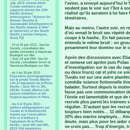
l’avion, a envoyé aujourd’hui le
July, 2013:
several Alofa
Tuvalu members and
veulent pas le voir sur l’îlot à s
supports attend the 12th
réalisé qu’ils auraient à lui fai
Pacific Science
Intercongress "Science for
téméraires.
Human Security &
Sustainable Development in
Mais au moins, l’autre soir, en 
the Pacific Islands & Rim"
at University of the South
d’où venait le bruit sec répété 
Pacific Laucala Campus,
coupe à la hache.. En fait passa
Suva, Fiji
entendu le même bruit : un group
- 24 et 25 juin 2013 : Sea for
pesamment leur domino sur le s
Society, consultation des
parties prenantes à Nausicaa-
Boulogne sur Mer
Après des discussions avec Eliala
/
June 24 and 25th: Sea for
et semese cet aprèm puis Polao q
Society consultation forum at
Nausicaa-Boulogne sur Mer.
d’investigation sur le cas du cap
ou deux trucs) cat et john ce so
- du 4 au 30 juin 2013 :
Exposition photographique
Tuvalu est sur une autre planète
sur le projet Tuvalu Marine
comédie science fictionnelle li
Life à l'aquarium de la Porte
balader. Surtout depuis la muti
Dorée. /
June 4th to 30t,
2013h: Tuvalu Marine Life
fasse pas une communication de c
picture exhibition at the
l’école est lamentable et que de 
tropical aquarium in Paris.
recrute plus parmi les trainees so
- les 6 et 8 juin 2013 :
régulier.. D’autant que les recr
ateliers pédagogiques sur
Tuvalu et la biodiversité
toujours bien notés… 11 débarqu
marine par l'association
10% des marins employés… Alors
d'Ici et d'Ailleurs à
doute, mais plus pour les aider
l'aquarium de la Porte
Dorée. /
June 6th and 8th,
ne crois pas… Trop d’énergie, tro
2013: Kid awareness