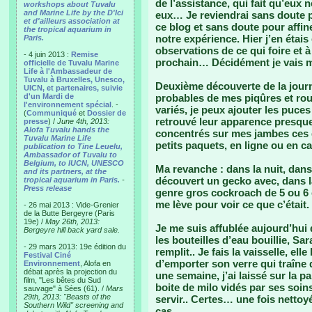
de l’assistance, qui fait qu’eux 
workshops about Tuvalu
and Marine Life by the D'Ici
eux… Je reviendrai sans doute pou
et d'ailleurs association at
ce blog et sans doute pour affin
the tropical aquarium in
notre expérience. Hier j’en étai
Paris.
observations de ce qui foire et à
- 4 juin 2013 :
Remise
prochain… Décidément je vais
officielle de Tuvalu Marine
Life à l'Ambassadeur de
Tuvalu à Bruxelles, Unesco,
Deuxième découverte de la journ
UICN, et partenaires, suivie
d'un Mardi de
probables de mes piqûres et roug
l'environnement spécial
. -
variés, je peux ajouter les puce
(
Communiqué
et
Dossier de
retrouvé leur apparence presque
presse
) /
June 4th, 2013:
Alofa Tuvalu hands the
concentrés sur mes jambes ces 
Tuvalu Marine Life
petits paquets, en ligne ou en c
publication to Tine Leuelu,
Ambassador of Tuvalu to
Belgium, to IUCN, UNESCO
Ma revanche : dans la nuit, dans
and its partners, at the
découvert un gecko avec, dans l
tropical aquarium in Paris.
-
Press release
genre gros cockroach de 5 ou 6
me lève pour voir ce que c’était.
- 26 mai 2013 : Vide-Grenier
de la Butte Bergeyre (Paris
19e) /
May 26th, 2013:
Je me suis affublée aujourd’hui
Bergeyre hill back yard sale.
les bouteilles d’eau bouillie, Sar
- 29 mars 2013: 19e édition du
remplit.. Je fais la vaisselle, ell
Festival Ciné
d’emporter son verre qui traîne
Environnement
, Alofa en
débat après la projection du
une semaine, j’ai laissé sur la pa
film, "Les bêtes du Sud
boite de milo vidés par ses soins
sauvage" à Sées (61). /
Mars
29th, 2013: "Beasts of the
servir.. Certes… une fois nettoy
Southern Wild" screening and
cas.