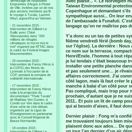
Avec plaisir... ». Le Norvégien m
Vernissage de l’exposition
Empreintes d’Argos à l’Hotel
Taiwan Environmental protectio
de Ville, invitées par un de nos
Copenhague et demandant s’ils po
plus anciens membres qui fit
le voyage à Tuvalu, Laurent
sympathique aussi... On leur enve
Weyl, aujourd’hui au Vietnam.
de l’ambassade à Funafuti. C’es
langage qu’on ne maîtrise pas du
- 21 novembre 2015 :
Intervention de Gilliane Le
Gallic avec Chloé
Y’a donc eu un tas de petites sy
Vlassopoulos dans "200
millions de réfugiés
Nième vendredi férié (bomb day,
climatiques et moi et moi et
sur l’église). La dernière : Nou
moi" organisé par ATTAC dans
le cadre du Festival Images
ce nom sur la terrasse, compac
Mouvementées.
Henri/Enele, l’homme à tout répar
je lui tendais c’était beaucoup tr
- 20 novembre 2015 :
Intervention de Fanny Héros à
installer une petite planche dans
la COP21 des Monts du
et pas seulement une… je rêvais
Lyonnais à l'occasion de la
COP, pendant la semaine de
affaires correctement. J’ai comm
solidarité internationale.
côté lagon, mais là faut créer le
manche à balai d’un côté pour s
- 17 novembre 2015 :
Intervention de Fanny Héros
Pas compliqué, mais trop pour m’
suite à la projection du
prochain, d’autant que je ne sui
documentaire "Thule Tuvalu"
de Matthias Von Gunten, à
2011.. Et puis un lit de camp pou
Condé-sur-Vire dans le cadre
qui ai besoin d’aises, il faut don
d'une série de ciné-débats
organisés par la Ligue de
l'Enseignement en partenariat
Dernier plaisir : Fong m’a confié
avec le Conseil Régional de
me trouvaient toujours bien mis
Basse-Normandie.
plaisent donc aux ados… De quoi
- 19 octobre 2015 :
un jour l’an dernier d’un air dég
Intervention de Gilliane Le