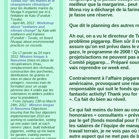
Tuvalu sur "les marins et le
meilleur que la margarine.. peut
changement climatique"
pour les étudiants marins du
Mona roy a déchargé de la farin
Nivaga II organisé par et à
je fasse une réserve.
l'initiative de Kaio (Funafuti -
Tuvalu).
-
April 4th, 2012 :
Workshop
Que dit le planning des autres 
about "seafarers and
climate change"
by Kaio with
seafarers and trainees
Ah oui, on a vu le directeur de T
(Funafuti – Tuvalu, on board
problème piggarep. Bien sûr il
Nivaga) about environmental
practices on vessels.
assure qu’on est prévu dans le 
gazo, le programme de 2008 ! Q
- Du 17 janvier au 24 mars
projets/actions ne peuvent pas 
2012:
Mission biogaz à
Nanumea
(mise en place de
Comité piggarep… Préparé sous 
récupérateurs d'eau,
vais reprendre ce week end.
remplacement des réchauds,
construction des porcheries,
distributions de graines et
Contrairement à l’affaire piggar
mise en place de jardins
potagers, nouveau train de
américaine, provoquant une réa
formation pour un usage
responsable qui suit le fonds qu’
pérenne des 4 unités par les
fantastic activity! Thank you for 
volontaires et ateliers publics
pour la population)
». Ca fait du bien au réveil.
-
From January 13th to March
24th, 2012 :
Mission biogas
in Nanumea
Objectives :
Ce qui fait moins du bien au couc
insuring that the four digesters
honoraires « consultants » prév
implemented late 2010 are
par le gef (fonds mondial pour l
working to satisfaction, setting
up one water tank at each
les salaires de l’équipe de mana
owners' place, build individual
travail terrain, je ne vois pas 
piggeries, setting up the basis
for garden, training owners
autre aspect qui ne met pas de 
and workers as well as raising