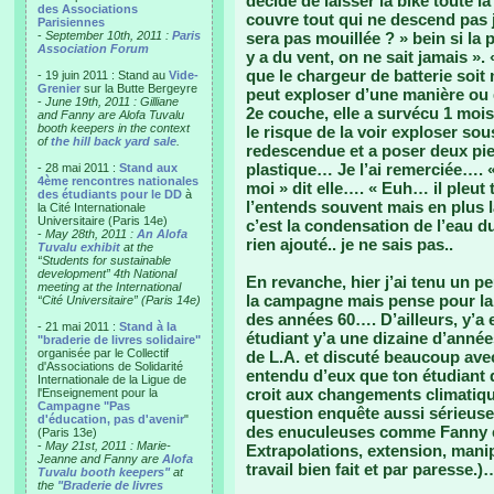
décide de laisser la bike toute 
des Associations
couvre tout qui ne descend pas j
Parisiennes
-
September 10th, 2011 :
Paris
sera pas mouillée ? » bein si la 
Association Forum
y a du vent, on ne sait jamais »
que le chargeur de batterie soit 
- 19 juin 2011 : Stand au
Vide-
Grenier
sur la Butte Bergeyre
peut exploser d’une manière ou 
-
June 19th, 2011 : Gilliane
2e couche, elle a survécu 1 mois
and Fanny are Alofa Tuvalu
booth keepers in the context
le risque de la voir exploser sou
of
the hill back yard sale
.
redescendue et a poser deux pie
plastique… Je l’ai remerciée…. « m
- 28 mai 2011 :
Stand aux
4ème rencontres nationales
moi » dit elle…. « Euh… il pleut
des étudiants pour le DD
à
l’entends souvent mais en plus la
la Cité Internationale
Universitaire (Paris 14e)
c’est la condensation de l’eau du
-
May 28th, 2011 :
An Alofa
rien ajouté.. je ne sais pas..
Tuvalu exhibit
at the
“Students for sustainable
development” 4th National
En revanche, hier j’ai tenu un pe
meeting at the International
la campagne mais pense pour la v
“Cité Universitaire” (Paris 14e)
des années 60…. D’ailleurs, y’a 
- 21 mai 2011 :
Stand à la
étudiant y’a une dizaine d’année
"braderie de livres solidaire"
organisée par le Collectif
de L.A. et discuté beaucoup avec 
d'Associations de Solidarité
entendu d’eux que ton étudiant q
Internationale de la Ligue de
croit aux changements climatique
l'Enseignement pour la
Campagne "Pas
question enquête aussi sérieuse
d'éducation, pas d'avenir
"
des enuculeuses comme Fanny e
(Paris 13e)
-
May 21st, 2011 : Marie-
Extrapolations, extension, mani
Jeanne and Fanny are
Alofa
travail bien fait et par paresse.)
Tuvalu booth keepers"
at
the
"Braderie de livres