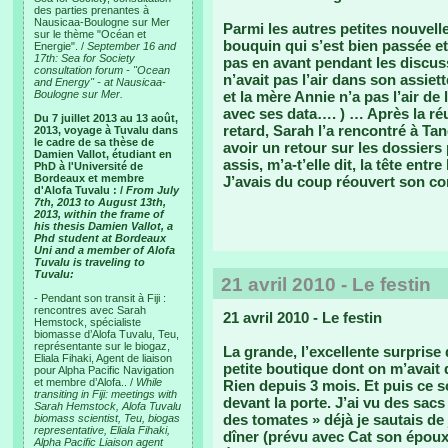
des parties prenantes à
Nausicaa-Boulogne sur Mer
Parmi les autres petites nouvelle
sur le thème "Océan et
bouquin qui s’est bien passée et
Energie". /
September 16 and
17th: Sea for Society
pas en avant pendant les discuss
consultation forum - "Ocean
n’avait pas l’air dans son assiet
and Energy" - at Nausicaa-
Boulogne sur Mer.
et la mère Annie n’a pas l’air de 
avec ses data…. ) … Après la réun
Du 7 juillet 2013 au 13 août,
retard, Sarah l’a rencontré à Tan
2013, voyage à Tuvalu dans
le cadre de sa thèse de
avoir un retour sur les dossiers p
Damien Vallot, étudiant en
assis, m’a-t’elle dit, la tête entr
PhD à l'Université de
Bordeaux et membre
J’avais du coup réouvert son co
d'Alofa Tuvalu : /
From July
7th, 2013 to August 13th,
2013, within the frame of
his thesis Damien Vallot, a
Phd student at Bordeaux
Uni and a member of Alofa
Tuvalu is traveling to
Tuvalu:
21 avril 2010 - Le festin
- Pendant son transit à Fiji :
rencontres avec Sarah
21 avril 2010 - Le festin
Hemstock, spécialiste
biomasse d’Alofa Tuvalu, Teu,
représentante sur le biogaz,
La grande, l’excellente surprise
Eliala Fihaki, Agent de liaison
petite boutique dont on m’avait d
pour Alpha Pacific Navigation
et membre d’Alofa.. /
While
Rien depuis 3 mois. Et puis ce s
transiting in Fiji: meetings with
devant la porte. J’ai vu des sacs
Sarah Hemstock, Alofa Tuvalu
des tomates » déjà je sautais de 
biomass scientist, Teu, biogas
representative, Eliala Fihaki,
dîner (prévu avec Cat son époux
Alpha Pacific Liaison agent