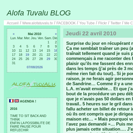
Alofa Tuvalu BLOG
/
/
/
/
/
/
Accueil
Www.alofatuvalu.tv
FACEBOOK
You Tube
Flickr
Twitter
Me C
Jeudi 22 avril 2010
«
Mai 2010
»
Lun.
Mar.
Mer.
Jeu.
Ven.
Sam.
Dim.
1
2
Surprise du jour en récupérant
3
4
5
6
7
8
9
Ça me semblait traîner un peu (al
10
11
12
13
14
15
16
traînait tellement quand je suis 
17
18
19
20
21
22
23
commençais à me raconter des hi
24
25
26
27
28
29
30
plaisir qu’ils me fassent des en
31
07/08/2026
dans les temps (j’ai près de 3 mo
même rien fait du tout).. Si je p
raison, je ne ferais agir personn
de Sandrine… Comme il y a une 
L.A. m’avait envahie… Et que j’a
bout de la procédure un peu débi
que je n’avais pas 50 dollars en
AGENDA !
travail.. 5 heures sur le gril da
fallu acheter un billet de retou
2016
où ils ont compris que je dirigea
TIME TO SIT BACK AND
maison etc… « Mais pourquoi vou
THINK
ENFIN LA POSSIBILITE DE
l’avez pas demandé »… Puis me 
FAIRE PAUSE POUR
plus jamais cette situation…. J’e
REFLECHIR