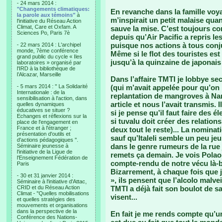
- 24 mars 2014 :
"Changements climatiques:
En revanche dans la famille voya
la parole aux témoins"
à
m’inspirait un petit malaise quan
l'initiative du Réseau Action
Climat, Care et Oxfam. A
sauve la mise. C’est toujours co
Sciences Po, Paris 7è
depuis qu’Air Pacific a repris les
puisque nos actions à tous conj
- 22 mars 2014 : L'archipel
monde, 7ème conférence
Même si le flot des touristes est
grand public du cycle « Iles
jusqu’à la quinzaine de japonais 
laboratoires » organisé par
l'IRD à la bibliothèque de
l’Alcazar, Marseille
Dans l’affaire TMTI je lobbye se
- 5 mars 2014 : " La Solidarité
(qui m’avait appelée pour qu’on 
Internationale : de la
replantation de mangroves à Na
sensibilisation à l'action, dans
article et nous l’avait transmis.
quelles dynamiques
éducatives se situer ?
si je pense qu’il faut faire des é
Echanges et réflexions sur la
si tuvalu doit créer des relation
place de l'engagement en
France et à l'étranger ;
deux tout le reste)... La nomina
présentation d'outils et
sauf qu’Italeli semble un peu jeu
d'actions pédagogiques ".
dans le genre rumeurs de la rue 
Séminaire jeunesse à
l'initiative de la Ligue de
remets ça demain. Je vois Polao 
l'Enseignement Fédération de
compte-rendu de notre vécu là-b
Paris
Bizarrement, à chaque fois que j
- 30 et 31 janvier 2014 :
», ils pensent que l’alcolo malv
Séminaire à l'initiative d'Attac,
CRID et du Réseau Action
TMTI a déjà fait son boulot de sa
Climat - "Quelles mobilisations
visent...
et quelles stratégies des
mouvements et organisations
dans la perspective de la
En fait je me rends compte qu’u
Conférence des Nations-