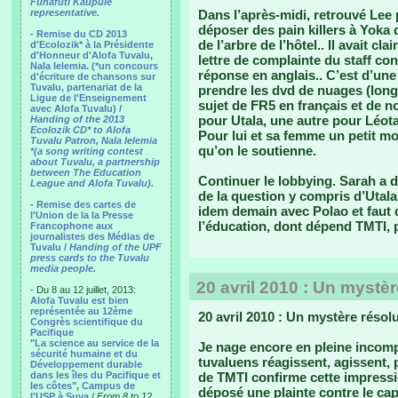
Funafuti Kaupule
representative.
Dans l’après-midi, retrouvé Lee p
déposer des pain killers à Yoka q
- Remise du CD 2013
de l’arbre de l’hôtel.. Il avait c
d'Ecolozik* à la Présidente
d'Honneur d'Alofa Tuvalu,
lettre de complainte du staff con
Nala Ielemia. (*un concours
réponse en anglais.. C’est d’une p
d'écriture de chansons sur
Tuvalu, partenariat de la
prendre les dvd de nuages (long
Ligue de l'Enseignement
sujet de FR5 en français et de n
avec Alofa Tuvalu) /
pour Utala, une autre pour Léota,
Handing of the 2013
Ecolozik CD* to Alofa
Pour lui et sa femme un petit mo
Tuvalu Patron, Nala Ielemia
qu’on le soutienne.
*(a song writing contest
about Tuvalu, a partnership
between The Education
Continuer le lobbying. Sarah a dé
League and Alofa Tuvalu).
de la question y compris d’Utala.
- Remise des cartes de
idem demain avec Polao et faut qu
l'Union de la la Presse
l’éducation, dont dépend TMTI, 
Francophone aux
journalistes des Médias de
Tuvalu /
Handing of the UPF
press cards to the Tuvalu
media people.
20 avril 2010 : Un mystèr
- Du 8 au 12 juillet, 2013:
Alofa Tuvalu est bien
représentée au 12ème
20 avril 2010 : Un mystère résolu
Congrès scientifique du
Pacifique
"La science au service de la
Je nage encore en pleine incom
sécurité humaine et du
tuvaluens réagissent, agissent, 
Développement durable
dans les îles du Pacifique et
de TMTI confirme cette impressi
les côtes", Campus de
déposé une plainte contre le capi
l'USP à Suva
/
From 8 to 12