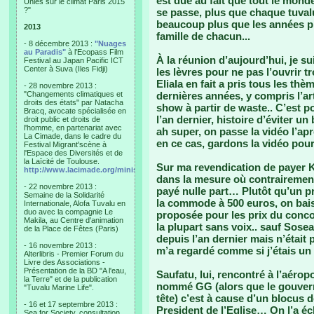
est due au fait que tout le monde
Unies sur le climat Paris 2015
?"
se passe, plus que chaque tuval
beaucoup plus que les années pré
2013
famille de chacun...
- 8 décembre 2013 :
"Nuages
au Paradis"
à l'Ecopass Film
À la réunion d’aujourd’hui, je s
Festival au Japan Pacific ICT
Center à Suva (Iles Fidji)
les lèvres pour ne pas l’ouvrir tr
Eliala en fait a pris tous les thè
- 28 novembre 2013 :
"Changements climatiques et
dernières années, y compris l’art
droits des états" par Natacha
show à partir de waste.. C’est po
Bracq, avocate spécialisée en
l’an dernier, histoire d’éviter un
droit public et droits de
l'homme, en partenariat avec
ah super, on passe la vidéo l’apr
La Cimade, dans le cadre du
en ce cas, gardons la vidéo pou
Festival Migrant'scène à
l'Espace des Diversités et de
la Laïcité de Toulouse.
Sur ma revendication de payer K
http://www.lacimade.org/minisites/migrantscene
dans la mesure où contrairement a
- 22 novembre 2013 :
payé nulle part… Plutôt qu’un p
Semaine de la Solidarité
la commode à 500 euros, on baiss
Internationale, Alofa Tuvalu en
duo avec la compagnie Le
proposée pour les prix du conco
Makila, au Centre d'animation
la plupart sans voix.. sauf Soseal
de la Place de Fêtes (Paris)
depuis l’an dernier mais n’était 
- 16 novembre 2013 :
m’a regardé comme si j’étais un 
Alterlibris - Premier Forum du
Livre des Associations -
Présentation de la BD "A l'eau,
Saufatu, lui, rencontré à l’aéropo
la Terre" et de la publication
nommé GG (alors que le gouverne
"Tuvalu Marine Life".
tête) c’est à cause d’un blocus d
- 16 et 17 septembre 2013 :
President de l’Eglise… On l’a éc
Sea for Society, consultation