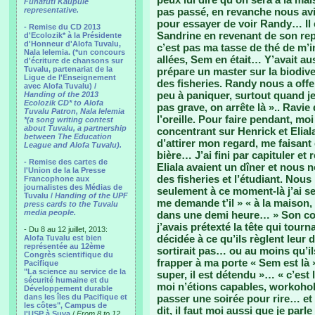
Funafuti Kaupule
representative.
pas passé, en revanche nous avio
pour essayer de voir Randy… Il 
- Remise du CD 2013
Sandrine en revenant de son rep
d'Ecolozik* à la Présidente
d'Honneur d'Alofa Tuvalu,
c’est pas ma tasse de thé de m
Nala Ielemia. (*un concours
allées, Sem en était… Y’avait auss
d'écriture de chansons sur
Tuvalu, partenariat de la
prépare un master sur la biodive
Ligue de l'Enseignement
des fisheries. Randy nous a off
avec Alofa Tuvalu) /
peu à paniquer, surtout quand je 
Handing of the 2013
Ecolozik CD* to Alofa
pas grave, on arrête là ».. Ravie
Tuvalu Patron, Nala Ielemia
l’oreille. Pour faire pendant, moi
*(a song writing contest
about Tuvalu, a partnership
concentrant sur Henrick et Eliala.
between The Education
d’attirer mon regard, me faisant
League and Alofa Tuvalu).
bière… J’ai fini par capituler et
- Remise des cartes de
Eliala avaient un dîner et nous
l'Union de la la Presse
des fisheries et l’étudiant. Nou
Francophone aux
journalistes des Médias de
seulement à ce moment-là j’ai s
Tuvalu /
Handing of the UPF
me demande t’il » « à la maison, 
press cards to the Tuvalu
media people.
dans une demi heure… » Son copa
j’avais prétexté la tête qui tour
- Du 8 au 12 juillet, 2013:
décidée à ce qu’ils règlent leur 
Alofa Tuvalu est bien
représentée au 12ème
sortirait pas… ou au moins qu’i
Congrès scientifique du
frapper à ma porte « Sem est là » 
Pacifique
"La science au service de la
super, il est détendu »… « c’est l’o
sécurité humaine et du
moi n’étions capables, workoho
Développement durable
dans les îles du Pacifique et
passer une soirée pour rire… et 
les côtes", Campus de
dit, il faut moi aussi que je parl
l'USP à Suva
/
From 8 to 12