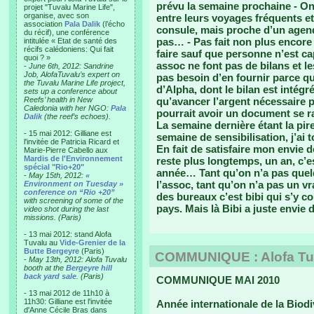
prévu la semaine prochaine - On 
projet "Tuvalu Marine Life",
organise, avec son
entre leurs voyages fréquents e
association
Pala Dalik
(l’écho
consule, mais proche d’un agend
du récif), une conférence
pas… - Pas fait non plus encore l
intitulée « Etat de santé des
récifs calédoniens: Qui fait
faire sauf que personne n’est ca
quoi ? »
assoc ne font pas de bilans et le
-
June 6th, 2012: Sandrine
Job, AlofaTuvalu’s expert on
pas besoin d’en fournir parce qu’
the Tuvalu Marine Life project,
d’Alpha, dont le bilan est intégr
sets up a conference about
Reefs’ health in New
qu’avancer l’argent nécessaire p
Caledonia with her NGO:
Pala
pourrait avoir un document se r
Dalik
(the reef’s echoes).
La semaine dernière étant la pir
- 15 mai 2012: Gilliane est
semaine de sensibilisation, j’ai 
l'invitée de Patricia Ricard et
En fait de satisfaire mon envie de
Marie-Pierre Cabello aux
Mardis de l'Environnement
reste plus longtemps, un an, c’e
spécial "Rio+20"
année… Tant qu’on n’a pas quelq
-
May 15th, 2012:
«
l’assoc, tant qu’on n’a pas un 
Environment on Tuesday »
conference on “Rio +20”
des bureaux c’est bibi qui s’y c
with screening of some of the
pays. Mais là Bibi a juste envie d
video shot during the last
missions. (Paris)
- 13 mai 2012: stand Alofa
Tuvalu au
Vide-Grenier de la
Butte Bergeyre
(Paris)
COMMUNIQUE : Alofa Tuva
-
May 13th, 2012: Alofa Tuvalu
booth at the
Bergeyre hill
back yard sale
. (Paris)
COMMUNIQUE MAI 2010
- 13 mai 2012 de 11h10 à
11h30: Gilliane est l'invitée
Année internationale de la Biodiv
d'Anne Cécile Bras dans