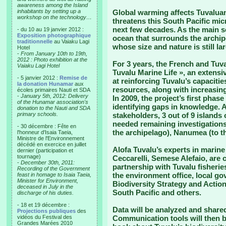
awareness among the Island
inhabitants by setting up a
Global warming affects Tuvaluan 
workshop on the technology…
threatens this South Pacific mic
next few decades. As the main so
- du 10 au 19 janvier 2012 :
Exposition photographique
ocean that surrounds the archipe
traditionnelle
au Vaiaku Lagi
whose size and nature is still l
Hotel
-
From January 10th to 19th,
2012 : Photo exhibition at the
For 3 years, the French and Tuv
Vaiaku Lagi Hotel
Tuvalu Marine Life », an extens
- 5 janvier 2012 :
Remise de
at reinforcing Tuvalu’s capaciti
la donation Hunamar
aux
resources, along with increasing
écoles primaires Nauti et SDA
-
January 5th, 2012: Delivery
In 2009, the project’s first pha
of the Hunamar association's
identifying gaps in knowledge. A
donation to the Nauti and SDA
primary schools.
stakeholders, 3 out of 9 islands
needed remaining investigations :
- 30 décembre : Fête en
the archipelago), Nanumea (to th
l'honneur d'Isaia Taeia,
Ministre de l'Environnement
décédé en exercice en juillet
Alofa Tuvalu’s experts in marine
dernier (participation et
tournage)
Ceccarelli, Semese Alefaio, are 
-
December 30th, 2011:
partnership with Tuvalu fisherie
Recording of the Government
the environment office, local 
feast in homage to Isaia Taeia,
Minister for Environment,
Biodiversity Strategy and Action
deceased in July in the
South Pacific and others.
discharge of his duties.
- 18 et 19 décembre :
Data will be analyzed and share
Projections publiques
des
vidéos du Festival des
Communication tools will then b
Grandes Marées 2010