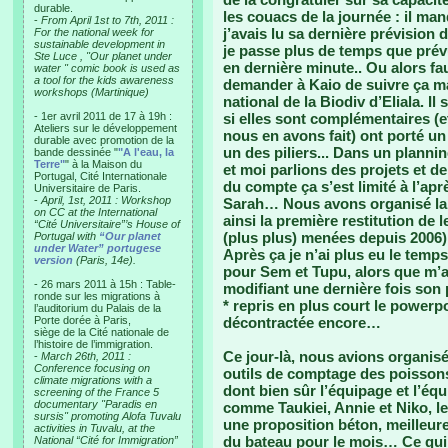
durable.
les couacs de la journée : il ma
-
From April 1st to 7th, 2011 :
j’avais lu sa dernière prévision d’
For the national week for
sustainable development in
je passe plus de temps que prév
Ste Luce , "Our planet under
en dernière minute.. Ou alors fa
water " comic book is used as
a tool for the kids awareness
demander à Kaio de suivre ça mai
workshops (Martinique)
national de la Biodiv d’Eliala. I
- 1er avril 2011 de 17 à 19h :
si elles sont complémentaires (et
Ateliers sur le développement
nous en avons fait) ont porté un 
durable avec promotion de la
un des piliers... Dans un planni
bande dessinée "
"A l'eau, la
Terre"
" à la Maison du
et moi parlions des projets et d
Portugal, Cité Internationale
du compte ça s’est limité à l’apr
Universitaire de Paris.
-
April, 1st, 2011 : Workshop
Sarah… Nous avons organisé la 
on CC at the International
ainsi la première restitution de
“Cité Universitaire”’s House of
(plus plus) menées depuis 2006).
Portugal with
“Our planet
under Water” portugese
Après ça je n’ai plus eu le tem
version
(Paris, 14e).
pour Sem et Tupu, alors que m’a 
- 26 mars 2011 à 15h : Table-
modifiant une dernière fois son 
ronde sur les migrations à
* repris en plus court le powerp
l’auditorium du Palais de la
Porte dorée à Paris,
décontractée encore…
siège de la Cité nationale de
l’histoire de l’immigration.
Ce jour-là, nous avions organisé
-
March 26th, 2011 :
Conference focusing on
outils de comptage des poisson
climate migrations with a
dont bien sûr l’équipage et l’é
screening of the France 5
documentary "Paradis en
comme Taukiei, Annie et Niko, le 
sursis" promoting Alofa Tuvalu
une proposition béton, meilleure
activities in Tuvalu, at the
du bateau pour le mois… Ce qui 
National “Cité for Immigration”