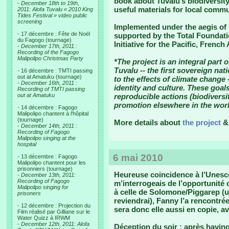
book about Tuvalu’s biodiversity
-
December 18th to 19th,
useful materials for local commu
2011: Alofa Tuvalu « 2010 King
Tides Festival » video public
screening
Implemented under the aegis of 
- 17 décembre : Fête de Noël
supported by the Total Foundati
du Fagogo (tournage)
Initiative for the Pacific, Frenc
-
December 17th, 2011 :
Recording of the Fagogo
Malipolipo Christmas Party
*The project is an integral part o
Tuvalu -- the first sovereign na
- 16 décembre : TMTI passing
out at Amatuku (tournage)
to the effects of climate change 
-
December 16th, 2011 :
identity and culture. These goal
Recording of TMTI passing
out at Amatuku
reproducible actions (biodiversit
promotion elsewhere in the worl
- 14 décembre : Fagogo
Malipolipo chantent à l'hôpital
(tournage)
More details about
the project
-
December 14th, 2011 :
Recording of Fagogo
Malipolipo singing at the
hospital
6 mai 2010
- 13 décembre : Fagogo
Malipolipo chantent pour les
prisonniers (tournage)
Heureuse coincidence à l’Unesco
-
December 13th, 2011:
Recording of Fagogo
m’interrogeais de l’opportunité
Malipolipo singing for
à celle de Solomone/Piggarep (un
prisoners
reviendrai), Fanny l’a rencontrée
- 12 décembre : Projection du
sera donc elle aussi en copie, a
Film réalisé par Gilliane sur le
Water Quizz à IRWM
-
December 12th, 2011: Alofa
Déception du soir : après havin