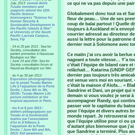
ce qui ne va pas depuis une pai
July, 2013:
several Alofa
Tuvalu members and
supports attend the 12th
Globalement donc tout va et Sa
Pacific Science
Intercongress "Science for
fleur de peau… Une de ses premi
Human Security &
coup de balai partout ! Quelle 
Sustainable Development in
toujours à Auckland m’a envoyé 2
the Pacific Islands & Rim"
at University of the South
courrier adressé au directeur de
Pacific Laucala Campus,
aussi la lettre pour la patronne
Suva, Fiji
dernier mot à Solomone avec to
- 24 et 25 juin 2013 : Sea for
Society, consultation des
parties prenantes à Nausicaa-
Ce matin j’ai cru avoir la berlue
Boulogne sur Mer
nageant a toute vitesse… Y’a tou
/
June 24 and 25th: Sea for
c’était l’équipe de Island care e
Society consultation forum at
Nausicaa-Boulogne sur Mer.
relâchait… Katarina (UNDP GEF)
dernier pas toujours très amical
- du 4 au 30 juin 2013 :
Exposition photographique
est venue vers moi en souriant. 
sur le projet Tuvalu Marine
c’était la maison d’Alofa… » Bla
Life à l'aquarium de la Porte
Sandrine et Dani, un projet qui
Dorée. /
June 4th to 30t,
2013h: Tuvalu Marine Life
demain si vous voulez je serai 
picture exhibition at the
accompagner Randy, qui contin
tropical aquarium in Paris.
passer voir le capitaine du bate
- les 6 et 8 juin 2013 :
pour l’équipe et divers autres br
ateliers pédagogiques sur
Tuvalu et la biodiversité
monde repart. Je retrouverai me
marine par l'association
que l’équipe utilise pour ci ou ç
d'Ici et d'Ailleurs à
d’autant plus bienvenue que j’a
l'aquarium de la Porte
Dorée. /
June 6th and 8th,
que Sandrine a terminé. Plus anc
2013: Kid awareness