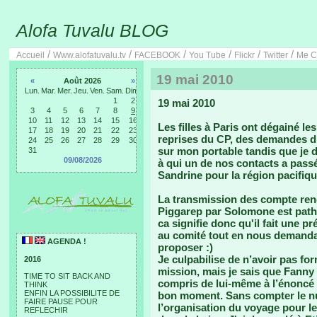
Alofa Tuvalu BLOG
/
/
/
/
/
/
Accueil
Www.alofatuvalu.tv
FACEBOOK
You Tube
Flickr
Twitter
Me C
19 mai 2010
«
Août 2026
»
Lun.
Mar.
Mer.
Jeu.
Ven.
Sam.
Dim.
1
2
19 mai 2010
3
4
5
6
7
8
9
10
11
12
13
14
15
16
Les filles à Paris ont dégainé l
17
18
19
20
21
22
23
reprises du CP, des demandes d’i
24
25
26
27
28
29
30
sur mon portable tandis que je d
31
09/08/2026
à qui un de nos contacts a passé 
Sandrine pour la région pacifiqu
La transmission des compte ren
Piggarep par Solomone est pathét
ca signifie donc qu'il fait une p
au comité tout en nous demandan
AGENDA !
proposer :)
Je culpabilise de n’avoir pas for
2016
mission, mais je sais que Fanny l
TIME TO SIT BACK AND
compris de lui-même à l’énoncé d
THINK
ENFIN LA POSSIBILITE DE
bon moment. Sans compter le nua
FAIRE PAUSE POUR
l’organisation du voyage pour le
REFLECHIR