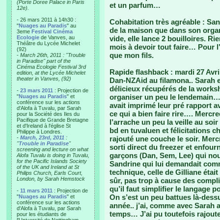
(Porte Doree Palace in Paris
et un parfum…
12e).
- 26 mars 2011 à 14h30 :
Cohabitation très agréable : San
"
Nuages au Paradis
" au
de la maison que dans son organ
3eme
Festival Cinéma
Ecologie
de Vanves, au
vide, elle lance 2 bouilloires. R
Théâtre du Lycée Michelet
mois à devoir tout faire… Pour 
(92)
que mon fils.
-
March 26th, 2011 : "Trouble
in Paradise" part of the
Cinéma Ecologie Festival 3rd
Rapide flashback : mardi 27 Avril
edition, at the Lycée Michelet
theater in Vanves, (92)
Dan-NZAid au filamona.. Sarah et
délicieux récupérés de la works
-
23 mars 2011
: Projection de
organiser un peu le lendemain
"
Nuages au Paradis
" et
conférence sur les actions
avait imprimé leur pré rapport av
d'Alofa à Tuvalu, par Sarah
ce qui a bien faire rire…. Mercr
pour la Société des Iles du
Pacifique de Grande Bretagne
l’arrache un peu la veille au soi
et d'Ireland à l'église St
bd en tuvaluen et félicitations
Philippe à Londres.
-
March, 23rd, 2011
:
rajouté une couche le soir. Merc
"
Trouble in Paradise
"
sorti direct du freezer et enfou
screening and lecture on what
garçons (Dan, Sem, Lee) qui nous
Alofa Tuvalu is doing in Tuvalu,
for the Pacific Islands Society
Sandrine qui lui demandait comme
of the UK and Ireland at St
technique, celle de Gilliane étai
Philips Church, Earls Court,
London, by Sarah Hemstock
sûr, pas trop à cause des compl
qu’il faut simplifier le langage
-
11 mars 2011
: Projection de
On s’est un peu battues là-dessus
"
Nuages au Paradis
" et
conférence sur les actions
année.. j’ai, comme avec Sarah a
d'Alofa à Tuvalu, par Sarah
temps… J’ai pu toutefois rajoute
pour les étudiants de