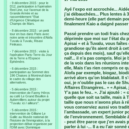
- 9 décembre 2015 : pour le
D12, participation à l’opération
Ayé l’expo est accrochée... Aidée
Red Line, sur l’avenue de la
Grande Armée et au
j’ai débauchées... Plus lentes à 
rassemblement “Etat
demi-heure (elle part demain po
d’Urgence Climatique au
finalement Kaio a daigné passer 
Champs de Mars.
- 8 décembre 2015 : un petit
Passé prendre un todi frais chez 
tour en bus dans Paris avec
notre amie et trésorière d’Alofa
déprimée que moi sur l’état du 
Tuvalu à Tuvalu, Risasi
Apisai « et à Tuvalu, vous faîtes 
Finikaso.
grandiose qu’ils aient droit à c
- 7 décembre 2015 : visite à
ça depuis des mois), sauf qu’elle
l’opération Paris-Terre du Jour
naïf... il n’a pas compris. Moi j
de la Terre a l’Espace
Ephémère.
de la voix dans les réunions intern
elle, Mais t’as rien compris ce qu
- 6 décembre 2015 :
participation au Sommet des
Alofa par exemple, biogaz, biodi
196 Chaises à Montreuil dans
arrivé alors qu’on blablatait. Il s
le cadre du village des
oui, je n’oublie pas le cas de Shu
alternatives.
Affaires Etrangères.. » « Apisai,
- 5 décembre 2015 :
Y’a pas le feu.. ». J’ai ajouté : «
Intervention de Fanny Héros
au café Le Grand Bouillon à
quelle que soit sa taille, mais à 
Aubervilliers autour du projet
taille que nous n’avons plus à r
"Tuvalu: ici / ailleurs".
vous conserviez aussi vos traditi
- 5 décembre 2015 :
l’ambassade, un expert junior pou
intervention de Gilliane Le
de l’environnement. Semblable à 
Gallic au Musée national de
l’histoire de l’immigration, à la
- peut être parce que j’en avais 
projection-débat organisee par
parler à lui -... Il a eu l’air son
l’OIM avec Dominique