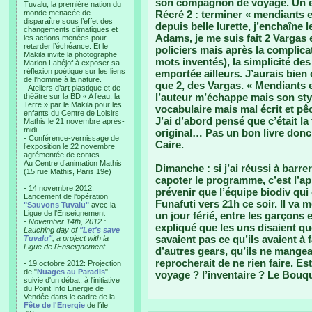
son compagnon de voyage. Un ét
Tuvalu, la première nation du
monde menacée de
Récré 2 : terminer « mendiants
disparaître sous l’effet des
depuis belle lurette, j’enchaîne
changements climatiques et
Adams, je me suis fait 2 Vargas 
les actions menées pour
retarder l’échéance. Et le
policiers mais après la complic
Makila invite la photographe
mots inventés), la simplicité des
Marion Labéjof à exposer sa
réflexion poétique sur les liens
emportée ailleurs. J’aurais bien
de l’homme à la nature.
que 2, des Vargas. « Mendiants 
- Ateliers d’art plastique et de
l’auteur m’échappe mais son sty
théâtre sur la BD « A l’eau, la
Terre » par le Makila pour les
vocabulaire mais mal écrit et pê
enfants du Centre de Loisirs
J’ai d’abord pensé que c’était la
Mathis le 21 novembre après-
midi.
original… Pas un bon livre donc 
- Conférence-vernissage de
Caire.
l’exposition le 22 novembre
agrémentée de contes.
Au Centre d’animation Mathis
Dimanche : si j’ai réussi à barrer
(15 rue Mathis, Paris 19e)
capoter le programme, c’est l’ap
- 14 novembre 2012:
prévenir que l’équipe biodiv qui
Lancement de l'opération
Funafuti vers 21h ce soir. Il va m
"Sauvons Tuvalu"
avec la
Ligue de l'Enseignement
un jour férié, entre les garçons 
- November 14th, 2012 :
expliqué que les uns disaient qu
Lauching day of
"Let's save
savaient pas ce qu’ils avaient à fa
Tuvalu"
, a project with la
Ligue de l'Enseignement
d’autres gears, qu’ils ne mangea
reprocherait de ne rien faire. Es
- 19 octobre 2012: Projection
de "
Nuages au Paradis
"
voyage ? l’inventaire ? Le Bouqui
suivie d'un débat, à l'initiative
du Point Info Energie de
Vendée dans le cadre de la
Fête de l'Energie
de l'île