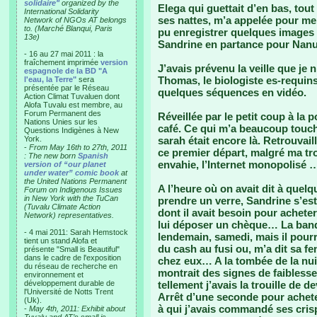
solidaire"
organized by the
Elega qui guettait d’en bas, to
International Solidarity
ses nattes, m’a appelée pour me 
Network of NGOs AT belongs
to. (Marché Blanqui, Paris
pu enregistrer quelques images d
13e)
Sandrine en partance pour Nan
- 16 au 27 mai 2011 : la
fraîchement imprimée
version
J’avais prévenu la veille que je n
espagnole de la BD "A
Thomas, le biologiste es-requin
l'eau, la Terre"
sera
présentée par le Réseau
quelques séquences en vidéo.
Action Climat Tuvaluen dont
Alofa Tuvalu est membre, au
Forum Permanent des
Réveillée par le petit coup à la 
Nations Unies sur les
café. Ce qui m’a beaucoup touché
Questions Indigènes à New
York.
sarah était encore là. Retrouvail
-
From May 16th to 27th, 2011
ce premier départ, malgré ma tr
: The new born
Spanish
envahie, l’Internet monopolisé …
version of “our planet
under water” comic book
at
the United Nations Permanent
A l’heure où on avait dit à quel
Forum on Indigenous Issues
in New York with the TuCan
prendre un verre, Sandrine s’es
(Tuvalu Climate Action
dont il avait besoin pour acheter
Network) representatives.
lui déposer un chèque… La banque
- 4 mai 2011: Sarah Hemstock
lendemain, samedi, mais il pourr
tient un stand Alofa et
du cash au fusi ou, m’a dit sa f
présente "Small is Beautiful"
dans le cadre de l'exposition
chez eux… A la tombée de la nuit,
du réseau de recherche en
montrait des signes de faiblesse
environnement et
développement durable de
tellement j’avais la trouille de 
l'Université de Notts Trent
Arrêt d’une seconde pour achet
(Uk).
à qui j’avais commandé ses crisp
-
May 4th, 2011: Exhibit about