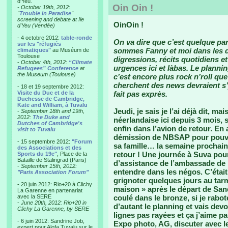
d'Yeu.
Oin Oin !
- October 19th, 2012:
"
Trouble in Paradise
"
screening and debate at Ile
OinOin !
d'Yeu (Vendée)
- 4 octobre 2012:
table-ronde
On va dire que c’est quelque par
sur les "réfugiés
sommes Fanny et moi dans les da
climatiques"
au Muséum de
Toulouse
digressions, récits quotidiens et
-
October 4th, 2012:
“Climate
urgences ici et làbas. Le planni
Refugees” Conference
at
the Museum (Toulouse)
c’est encore plus rock n’roll que
cherchent des news devraient s
- 18 et 19 septembre 2012:
Visite du Duc et de la
fait pas exprès.
Duchesse de Cambridge,
Kate and William, à Tuvalu
Jeudi, je sais je l’ai déjà dit, m
-
September 18th and 19th,
2012:
The Duke and
néerlandaise ici depuis 3 mois, s’
Dutches of Cambridge's
enfin dans l’avion de retour. En
visit to Tuvalu
démission de NBSAP pour pouvoir,
- 15 septembre 2012:
"Forum
sa famille… la semaine prochaine
des Associations et des
retour ! Une journée à Suva pour
Sports du 19e"
, Place de la
Bataille de Stalingrad (Paris)
d’assistance de l’ambassade de 
-
September 15th, 2012:
entendre dans les négos. C’était
"Paris Association Forum"
grignoter quelques jours au tarm
- 20 juin 2012: Rio+20 à Clichy
maison » après le départ de Sandr
La Garenne en partenariat
avec la SERE
coulé dans le bronze, si je rabo
-
June 20th, 2012: Rio+20 in
d’autant le planning et vais devo
Clichy La Garenne, by SERE
lignes pas rayées et ça j’aime pa
- 6 juin 2012: Sandrine Job,
Expo photo, AG, discuter avec le
expert pour Alofa Tuvalu sur le