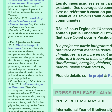
Tuvalu sur "les marins et le
Les données acquises seront an
changement climatique"
pour les étudiants marins du
existants. Des ouvrages de com
Nivaga II organisé par et à
livre de référence à vocation pat
l'initiative de Kaio (Funafuti -
Tuvalu).
Tuvalu et les savoirs traditionn
-
April 4th, 2012 :
Workshop
communautés.
about "seafarers and
climate change"
by Kaio with
seafarers and trainees
Réalisé sous l’égide de l’Unesco,
(Funafuti – Tuvalu, on board
soutenu par la Fondation d’Entr
Nivaga) about environmental
practices on vessels.
(Initiative Corail pour le Pacif
- Du 17 janvier au 24 mars
*Le projet est partie intégrante 
2012:
Mission biogaz à
Nanumea
(mise en place de
première nation menacée d’être 
récupérateurs d'eau,
climatiques, à survivre en tant q
remplacement des réchauds,
construction des porcheries,
culture, à travers la mise en pla
distributions de graines et
(biodiversité, énergies, déchets
mise en place de jardins
potagers, nouveau train de
monde. (www.alofatuvalu.tv)
formation pour un usage
pérenne des 4 unités par les
Plus de détails sur
le projet
&
Ra
volontaires et ateliers publics
pour la population)
-
From January 13th to March
24th, 2012 :
Mission biogas
in Nanumea
Objectives :
insuring that the four digesters
PRESS RELEASE : Alofa T
implemented late 2010 are
working to satisfaction, setting
up one water tank at each
PRESS RELEASE MAY 2010
owners' place, build individual
piggeries, setting up the basis
for garden, training owners
International Year of Biodiversit
and workers as well as raising