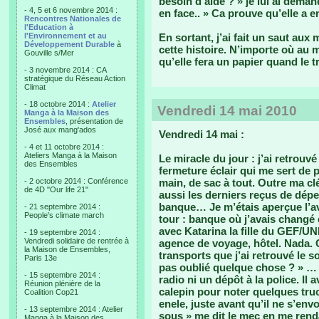
besoin d’aide ? » je lui ai deman
- 4, 5 et 6 novembre 2014 :
en face.. » Ca prouve qu’elle a e
Rencontres Nationales de
l'Education à
l'Environnement et au
En sortant, j’ai fait un saut aux
Développement Durable
à
cette histoire. N’importe où au m
Gouville s/Mer
qu’elle fera un papier quand le t
- 3 novembre 2014 : CA
stratégique du Réseau Action
Climat
- 18 octobre 2014 :
Atelier
Vendredi 14 mai 2010
Manga à la Maison des
Ensembles
, présentation de
José aux mang'ados
Vendredi 14 mai :
- 4 et 11 octobre 2014 :
Ateliers Manga à la Maison
Le miracle du jour : j’ai retrou
des Ensembles
fermeture éclair qui me sert de p
- 2 octobre 2014 : Conférence
main, de sac à tout. Outre ma cl
de 4D "Our life 21"
aussi les derniers reçus de dépe
banque… Je m’étais aperçue l’avoi
- 21 septembre 2014 :
People's climate march
tour : banque où j’avais changé 
avec Katarina la fille du GEF/U
- 19 septembre 2014 :
Vendredi solidaire de rentrée à
agence de voyage, hôtel. Nada. C
la Maison de Ensembles,
transports que j’ai retrouvé le so
Paris 13e
pas oublié quelque chose ? » …
- 15 septembre 2014 :
radio ni un dépôt à la police. Il
Réunion plénière de la
calepin pour noter quelques tr
Coalition Cop21
enele, juste avant qu’il ne s’en
- 13 septembre 2014 : Atelier
sous » me dit le mec en me rend
Manga à la Maison des