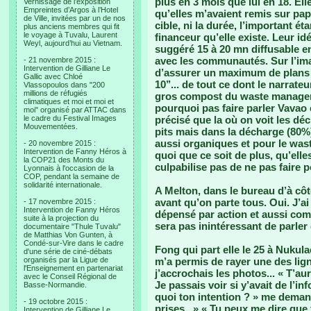
plus en 3 mois que lui en 18. E
Vernissage de l’exposition
Empreintes d’Argos à l’Hotel
qu’elles m’avaient remis sur pa
de Ville, invitées par un de nos
cible, ni la durée, l’important é
plus anciens membres qui fit
le voyage à Tuvalu, Laurent
financeur qu’elle existe. Leur idé
Weyl, aujourd’hui au Vietnam.
suggéré 15 à 20 mn diffusable e
avec les communautés. Sur l’ima
- 21 novembre 2015 :
Intervention de Gilliane Le
d’assurer un maximum de plans f
Gallic avec Chloé
10’’... de tout ce dont le narrate
Vlassopoulos dans "200
millions de réfugiés
gros compost du waste manageme
climatiques et moi et moi et
pourquoi pas faire parler Vavao 
moi" organisé par ATTAC dans
le cadre du Festival Images
précisé que la où on voit les dé
Mouvementées.
pits mais dans la décharge (80%
aussi organiques et pour le wast
- 20 novembre 2015 :
Intervention de Fanny Héros à
quoi que ce soit de plus, qu’elle
la COP21 des Monts du
culpabilise pas de ne pas faire p
Lyonnais à l'occasion de la
COP, pendant la semaine de
solidarité internationale.
A Melton, dans le bureau d’à côté
avant qu’on parte tous. Oui. J’ai 
- 17 novembre 2015 :
Intervention de Fanny Héros
dépensé par action et aussi comp
suite à la projection du
sera pas inintéressant de parler 
documentaire "Thule Tuvalu"
de Matthias Von Gunten, à
Condé-sur-Vire dans le cadre
Fong qui part elle le 25 à Nukul
d'une série de ciné-débats
organisés par la Ligue de
m’a permis de rayer une des lig
l'Enseignement en partenariat
j’accrochais les photos... « T’a
avec le Conseil Régional de
Je passais voir si y’avait de l’inf
Basse-Normandie.
quoi ton intention ? » me demand
- 19 octobre 2015 :
prises.. » « Tu peux me dire que
Intervention de Gilliane Le