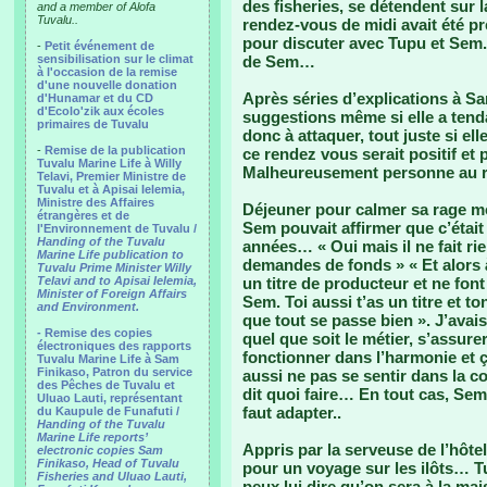
des fisheries, se détendent sur 
and a member of Alofa
Tuvalu..
rendez-vous de midi avait été p
pour discuter avec Tupu et Sem.
-
Petit événement de
sensibilisation sur le climat
de Sem…
à l'occasion de la remise
d'une nouvelle donation
Après séries d’explications à S
d'Hunamar et du CD
d'Ecolo'zik aux écoles
suggestions même si elle a tenda
primaires de Tuvalu
donc à attaquer, tout juste si el
-
Remise de la publication
ce rendez vous serait positif et
Tuvalu Marine Life à Willy
Malheureusement personne au 
Telavi, Premier Ministre de
Tuvalu et à Apisai Ielemia,
Ministre des Affaires
Déjeuner pour calmer sa rage mo
étrangères et de
Sem pouvait affirmer que c’était so
l'Environnement de Tuvalu /
Handing of the Tuvalu
années… « Oui mais il ne fait rien
Marine Life publication to
demandes de fonds » « Et alors 
Tuvalu Prime Minister Willy
Telavi and to Apisai Ielemia,
un titre de producteur et ne fon
Minister of Foreign Affairs
Sem. Toi aussi t’as un titre et to
and Environment.
que tout se passe bien ». J’avais a
- Remise des copies
quel que soit le métier, s’assure
électroniques des rapports
fonctionner dans l’harmonie et
Tuvalu Marine Life à Sam
Finikaso, Patron du service
aussi ne pas se sentir dans la co
des Pêches de Tuvalu et
dit quoi faire… En tout cas, Sem
Uluao Lauti, représentant
faut adapter..
du Kaupule de Funafuti /
Handing of the Tuvalu
Marine Life reports’
Appris par la serveuse de l’hôt
electronic copies Sam
Finikaso, Head of Tuvalu
pour un voyage sur les ilôts… Tu
Fisheries and Uluao Lauti,
peux lui dire qu’on sera à la mai