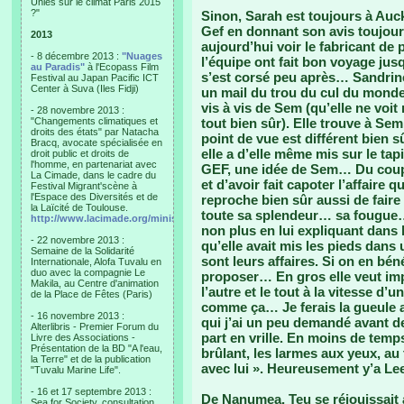
Unies sur le climat Paris 2015
?"
Sinon, Sarah est toujours à Auckl
Gef en donnant son avis toujours
2013
aujourd’hui voir le fabricant de 
- 8 décembre 2013 :
"Nuages
l’équipe ont fait bon voyage jus
au Paradis"
à l'Ecopass Film
s’est corsé peu après… Sandrine
Festival au Japan Pacific ICT
Center à Suva (Iles Fidji)
un mail du trou du cul du monde
vis à vis de Sem (qu’elle ne voit 
- 28 novembre 2013 :
"Changements climatiques et
tout bien sûr). Elle trouve à S
droits des états" par Natacha
point de vue est différent bien s
Bracq, avocate spécialisée en
elle a d’elle même mis sur le ta
droit public et droits de
l'homme, en partenariat avec
GEF, une idée de Sem… Du coup, e
La Cimade, dans le cadre du
et d’avoir fait capoter l’affaire 
Festival Migrant'scène à
l'Espace des Diversités et de
reproche bien sûr aussi de fair
la Laïcité de Toulouse.
toute sa splendeur… sa fougue… 
http://www.lacimade.org/minisites/migrantscene
non plus en lui expliquant dans
- 22 novembre 2013 :
qu’elle avait mis les pieds dan
Semaine de la Solidarité
sont leurs affaires. Si on en bén
Internationale, Alofa Tuvalu en
duo avec la compagnie Le
proposer… En gros elle veut im
Makila, au Centre d'animation
l’autre et le tout à la vitesse d’
de la Place de Fêtes (Paris)
comme ça… Je ferais la gueule au
- 16 novembre 2013 :
qui j’ai un peu demandé avant de
Alterlibris - Premier Forum du
part en vrille. En moins de temps
Livre des Associations -
Présentation de la BD "A l'eau,
brûlant, les larmes aux yeux, au t
la Terre" et de la publication
avec lui ». Heureusement y’a Lee
"Tuvalu Marine Life".
- 16 et 17 septembre 2013 :
De Nanumea, Teu se réjouissait 
Sea for Society, consultation