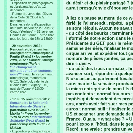
du désir et du plaisir partagé ?
- Exposition de photographies
et d’artisanat jusqu’au 12
aurait presqu’envie d’épouser le C
décembre.
- Rencontre avec des élèves
de la Celle St Cloud le 5
Allez on passe au menu de ce we
décembre
férié, je l’ai entendu, répété, la
Dans les salons d’exposition
se sont réjouis. Aucun ne savait
de l’Hôtel de ville de la Celle St
Cloud (Yvelines) - 8E, avenue
- du côté des beurks : terminer 
Charles de Gaulle. Entrée libre
informé de notre action dans le
tous les jours de 15h à 18h00.
Présidente du GEF pour le même
- 29 novembre 2012 :
semaine dernière, finaliser le mo
Rencontre-débat sur les
cirque arrive, et expédier tout ç
changements climatiques à
Pantin (Paris) /
- November
nombre de pièces jointes, ça p
29th, 2012 : Climate Change
dire « des ».
conference (Paris)
:
"Le changement
- du côté des trucs normaux : fin
climatique: où en sommes-
avancer sur), répondre à quelque
nous?"
avec Hervé Le Treut,
climatologue, membre du
Niukulaelae au parlement tuvalue
GIEC. Salle polyvalente de
sous marine la semaine prochaine
l’Ecole Saint-Exupéry - 40,
la micro entreprise de mon fils 
quai de l’Aisne. A 18h30,
entrée libre.
pas contents ; normal toujours 
impôts qui demandent des préci
- 17 au 25 novembre 2012 :
Semaine de la Solidarité
ans, après avoir fait suer mes p
Internationale (Paris)
en
euros ; normal still : finaliser 
partenariat avec la Cie Le
US et scanner une demande de 
Makila /
- From November
17th to 25th :
International
France. Ouala, « what else ? » U
Solidarity Week (Paris)
in
pour l’expo à l’hôtel, dans le g
partnership with la Cie Le
Makila
:
Récré, une vraie : prendre un ve
- Exposition photographique :