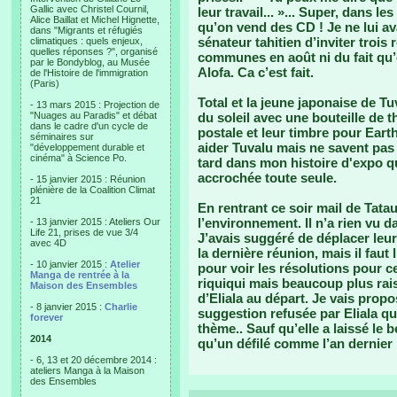
Gallic avec Christel Cournil,
leur travail... »... Super, dans l
Alice Baillat et Michel Hignette,
qu’on vend des CD ! Je ne lui av
dans "Migrants et réfugiés
sénateur tahitien d’inviter troi
climatiques : quels enjeux,
quelles réponses ?", organisé
communes en août ni du fait qu’
par le Bondyblog, au Musée
Alofa. Ca c’est fait.
de l'Histoire de l'immigration
(Paris)
Total et la jeune japonaise de 
- 13 mars 2015 : Projection de
"Nuages au Paradis" et débat
du soleil avec une bouteille de t
dans le cadre d'un cycle de
postale et leur timbre pour Eart
séminaires sur
aider Tuvalu mais ne savent pas
"développement durable et
cinéma" à Science Po.
tard dans mon histoire d'expo q
accrochée toute seule.
- 15 janvier 2015 : Réunion
plénière de la Coalition Climat
21
En rentrant ce soir mail de Tatau
l’environnement. Il n’a rien vu d
- 13 janvier 2015 : Ateliers Our
Life 21, prises de vue 3/4
J’avais suggéré de déplacer leu
avec 4D
la dernière réunion, mais il faut
- 10 janvier 2015 :
Atelier
pour voir les résolutions pour ce
Manga de rentrée à la
riquiqui mais beaucoup plus ra
Maison des Ensembles
d’Eliala au départ. Je vais propo
- 8 janvier 2015 :
Charlie
suggestion refusée par Eliala qui
forever
thème.. Sauf qu’elle a laissé le 
2014
qu’un défilé comme l’an dernier
- 6, 13 et 20 décembre 2014 :
ateliers Manga à la Maison
des Ensembles