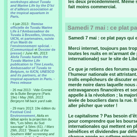
les deux précédemment. Même si l
workshops about Tuvalu
and Marine Life by the D'Ici
fait moins commercial.
et d'ailleurs association at
the tropical aquarium in
Paris.
- 4 juin 2013 :
Remise
Samedi 7 mai : ce plat pa
officielle de Tuvalu Marine
Life à l'Ambassadeur de
Tuvalu à Bruxelles, Unesco,
Samedi 7 mai : ce plat pays qui 
UICN, et partenaires, suivie
d'un Mardi de
l'environnement spécial
. -
Merci internet, toujours pas trop
(
Communiqué
et
Dossier de
toutes les nuits en m’armant de p
presse
) /
June 4th, 2013:
Alofa Tuvalu hands the
internationale) sur le site de Lib
Tuvalu Marine Life
publication to Tine Leuelu,
Ambassador of Tuvalu to
Ce que je retiens des forums qu
Belgium, to IUCN, UNESCO
l’humeur nationale est attristan
and its partners, at the
trolls empêcheurs de discuter en
tropical aquarium in Paris.
-
Press release
merde noire dans laquelle nous 
extravagances financières et s
- 26 mai 2013 : Vide-Grenier
de la Butte Bergeyre (Paris
appelle à la révolution ; la major
19e) /
May 26th, 2013:
levée de boucliers dans la rue. I
Bergeyre hill back yard sale.
aller pêcher que voter !
- 29 mars 2013: 19e édition du
Festival Ciné
Le capitalisme ? Pas besoin d’ê
Environnement
, Alofa en
débat après la projection du
pour comprendre que les bourses
film, "Les bêtes du Sud
internationales qui mettent en pl
sauvage" à Sées (61). /
Mars
29th, 2013: "Beasts of the
bénéfices et dividendes par déf
Southern Wild" screening and
chaque année au rythme minimum