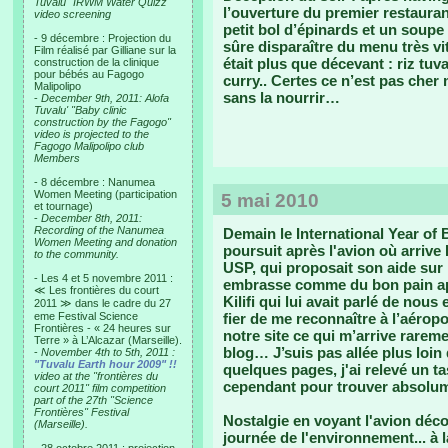
Tuvalu "IRWM Water Quizz"
l’ouverture du premier restauran
video screening
petit bol d’épinards et un soupe 
- 9 décembre : Projection du
sûre disparaître du menu très vi
Film réalisé par Gilliane sur la
était plus que décevant : riz tu
construction de la clinique
pour bébés au Fagogo
curry.. Certes ce n’est pas cher
Malipolipo
sans la nourrir…
-
December 9th, 2011: Alofa
Tuvalu' "Baby clinic
construction by the Fagogo"
video is projected to the
Fagogo Malipolipo club
Members
- 8 décembre : Nanumea
Women Meeting (participation
5 mai 2010
et tournage)
-
December 8th, 2011:
Recording of the Nanumea
Demain le International Year of
Women Meeting and donation
poursuit après l'avion où arrive 
to the community.
USP, qui proposait son aide sur
- Les 4 et 5 novembre 2011 :
embrasse comme du bon pain apr
≪ Les frontières du court
Kilifi qui lui avait parlé de nous et
2011 ≫ dans le cadre du 27
eme Festival Science
fier de me reconnaître à l’aéropo
Frontières - « 24 heures sur
notre site ce qui m’arrive raremen
Terre » à L’Alcazar (Marseille).
blog… J’suis pas allée plus loin
-
November 4th to 5th, 2011 :
"Tuvalu Earth hour 2009" !!
quelques pages, j'ai relevé un t
video at the "frontières du
cependant pour trouver absolume
court 2011" film competition
part of the 27th "Science
Frontières" Festival
Nostalgie en voyant l'avion décol
(Marseille).
journée de l'environnement... à la