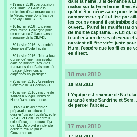
dans la haine. J'ai demandé à Et
- 19 mars 2016 : participation
matos sur la terre ferme. Il est 
de Gilliane Le Gallic à la
qu'il n'était nécessaire pour le ti
projection-débat organisée par
la Médiathèque Boris Vian de
compresseur qu'il utilise par ail
Chevilly-Larue. A 17h
les coups quand il est imbibé d’alc
- 10 février 2016 : Entretien
ouvert... Parmi les manifestatio
avec Michel Delberghe pour
de mort le capitaine... A Eti qui 
un portrait de Gilliane dans le
toucher à un de ses cheveux et vo
magazine de la CIMADE
auraient dû être virés juste pour
- 30 janvier 2016 : Assemblée
Hum, j'espère que les fllles ne 
Générale d’Alofa Tuvalu
en direct.
- 30 janvier 2016 : “Non à l’état
d’urgence” une manifestation
dans de nombreuses villes
françaises dont Paris bien sûr
. L’assemblée nous a
18 mai 2010
empêchés d’y participer.
- 23 janvier 2016 : Assemblée
18 mai 2010
Générale de la Coalition 21
- 16 janvier 2016 : marche de
L'équipe est revenue de Nukulae
soutien aux agriculteurs de
arrangé entre Sandrine et Sem. 
Notre Dame des Landes
de percer l'abcès...
- D’Aout à fin décembre :
préparation et clôture du
dossier “biorap Tuvalu“avec le
SPREP et Dani Ceccarrelli,
scientifique, co-auteure déjà
17 mai 2010
du TML Un projet annulé à la
dernière minute par le
Gouvernement.
17 mai 2010