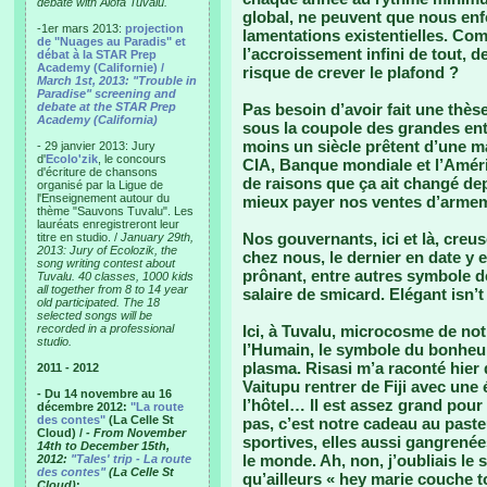
debate with Alofa Tuvalu.
global, ne peuvent que nous enf
-1er mars 2013:
projection
lamentations existentielles. Com
de "Nuages au Paradis" et
l’accroissement infini de tout, d
débat à la STAR Prep
Academy (Californie) /
risque de crever le plafond ?
March 1st, 2013: "Trouble in
Paradise" screening and
debate at the STAR Prep
Pas besoin d’avoir fait une thèse
Academy (California)
sous la coupole des grandes ent
moins un siècle prêtent d’une ma
- 29 janvier 2013: Jury
d'
Ecolo'zik
, le concours
CIA, Banque mondiale et l’Améri
d'écriture de chansons
de raisons que ça ait changé de
organisé par la Ligue de
l'Enseignement autour du
mieux payer nos ventes d’armeme
thème "Sauvons Tuvalu". Les
lauréats enregistreront leur
Nos gouvernants, ici et là, creus
titre en studio. /
January 29th,
2013: Jury of Ecolozik, the
chez nous, le dernier en date y e
song writing contest about
prônant, entre autres symbole de
Tuvalu. 40 classes, 1000 kids
all together from 8 to 14 year
salaire de smicard. Elégant isn’t 
old participated. The 18
selected songs will be
recorded in a professional
Ici, à Tuvalu, microcosme de not
studio.
l’Humain, le symbole du bonheur u
plasma. Risasi m’a raconté hier 
2011 - 2012
Vaitupu rentrer de Fiji avec une
- Du 14 novembre au 16
l’hôtel… Il est assez grand pour 
décembre 2012:
"La route
des contes"
(La Celle St
pas, c’est notre cadeau au paste
Cloud) /
- From November
sportives, elles aussi gangrenées
14th to December 15th,
le monde. Ah, non, j’oubliais le s
2012:
"Tales' trip - La route
des contes"
(La Celle St
qu’ailleurs « hey marie couche to
Cloud)
: