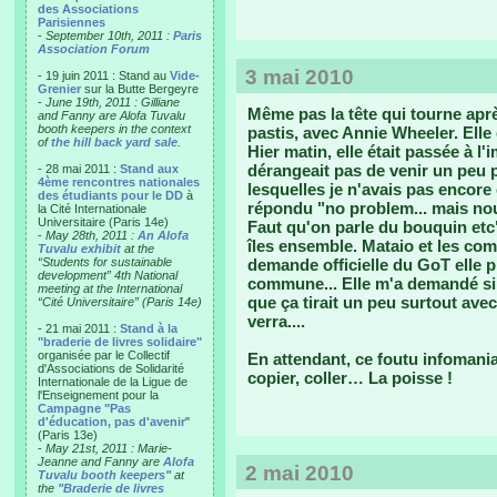
des Associations
Parisiennes
-
September 10th, 2011 :
Paris
Association Forum
3 mai 2010
- 19 juin 2011 : Stand au
Vide-
Grenier
sur la Butte Bergeyre
-
June 19th, 2011 : Gilliane
Même pas la tête qui tourne aprè
and Fanny are Alofa Tuvalu
booth keepers in the context
pastis, avec Annie Wheeler. Elle 
of
the hill back yard sale
.
Hier matin, elle était passée à l'
dérangeait pas de venir un peu p
- 28 mai 2011 :
Stand aux
4ème rencontres nationales
lesquelles je n'avais pas encore 
des étudiants pour le DD
à
répondu "no problem... mais nou
la Cité Internationale
Universitaire (Paris 14e)
Faut qu'on parle du bouquin etc".
-
May 28th, 2011 :
An Alofa
îles ensemble. Mataio et les c
Tuvalu exhibit
at the
“Students for sustainable
demande officielle du GoT elle 
development” 4th National
commune... Elle m'a demandé si on
meeting at the International
que ça tirait un peu surtout avec
“Cité Universitaire” (Paris 14e)
verra....
- 21 mai 2011 :
Stand à la
"braderie de livres solidaire"
organisée par le Collectif
En attendant, ce foutu infomania
d'Associations de Solidarité
copier, coller… La poisse !
Internationale de la Ligue de
l'Enseignement pour la
Campagne "Pas
d'éducation, pas d'avenir
"
(Paris 13e)
-
May 21st, 2011 : Marie-
Jeanne and Fanny are
Alofa
2 mai 2010
Tuvalu booth keepers"
at
the
"Braderie de livres