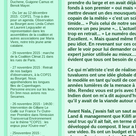
Duchene, Guigone Camus et
prendre du large et en avait déjà
Benoit Mayer.
fonds à son premier « oui mais »
mettre devant un des mousquetai
- Du 1er au 12 décembre
2015 : COP21. Trop à dire
copain de la météo « c’est un sci
pour un agenda. Observation
timide... » Puis celui de notre se
au Bourget avec Linda Cohen
et Laurent Leguyader et
encore un peu jeune »... L’actuel
representation dans les
trop en retrait... » Le numéro de
assemblées de la coalition et
Excellent. ». Mais quand même fa
autres associations par Maria
Vives, notre très jeune amie
peu idiot. En revenant sur ces c
catalane.
aller le voir pour lui demander c
- 29 novembre 2015 : marche
expert junior utilisée au mieux..
de la Coalition Climat 21 dans
évident que tous ont besoin de c
les rues de Paris.
- 27 novembre 2015 : Retrait
Ce qui m’attriste c’est de réalis
de nos badges
tuvaluens ont une idée globale d
d’observateurs, à la COP21
au Bourget. Nous
le modèle en tant qu’outil de co
appréhendions les longues
années lumières de la menace à 
files de Copenhagen.
Personne encore sur les lieux.
tête. Rendez vous est pris avec
En 3mn nous avions nos
Indien dont on m’a dit aujourd’hu
Sesames.
qu’il y avait de la viande autour 
- 26 novembre 2015 - 14h30 :
Intervention de Gilliane Le
Avant Nala, j’avais fait un saut a
Gallic sur France Tv Outre-
mer Première dans l'émission
Land & management que Kilifi av
Transversal Environnement
seul truc qu’il ait fait, en terme 
sur le thème "COP21 : les
enjeux pour l'Outre-mer".
développé du compost. Il leur a 
une video. Ils ont un budget et les
- 25novembre 2015 :