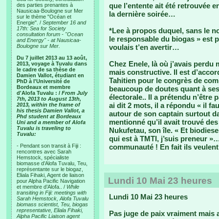
que l’entente ait été retrouvée e
des parties prenantes à
Nausicaa-Boulogne sur Mer
la dernière soirée…
sur le thème "Océan et
Energie". /
September 16 and
17th: Sea for Society
*Lee à propos duquel, sans le n
consultation forum - "Ocean
le responsable du biogas » est p
and Energy" - at Nausicaa-
Boulogne sur Mer.
voulais t’en avertir…
Du 7 juillet 2013 au 13 août,
Chez Enele, là où j’avais perdu 
2013, voyage à Tuvalu dans
le cadre de sa thèse de
mais constructive. Il est d’acc
Damien Vallot, étudiant en
Tahitien pour le congrès de co
PhD à l'Université de
Bordeaux et membre
beaucoup de doutes quant à ses
d'Alofa Tuvalu : /
From July
électorale.. Il a prétendu n’être 
7th, 2013 to August 13th,
ai dit 2 mots, il a répondu « il fa
2013, within the frame of
his thesis Damien Vallot, a
autour de son captain surtout dan
Phd student at Bordeaux
mentionné qu’il avait trouvé de
Uni and a member of Alofa
Tuvalu is traveling to
Nukufetau, son île. « Et biodiese
Tuvalu:
qui est à TMTI, j’suis preneur 
- Pendant son transit à Fiji :
communauté ! En fait ils veulent
rencontres avec Sarah
Hemstock, spécialiste
biomasse d’Alofa Tuvalu, Teu,
représentante sur le biogaz,
Eliala Fihaki, Agent de liaison
Lundi 10 Mai 23 heures
pour Alpha Pacific Navigation
et membre d’Alofa.. /
While
transiting in Fiji: meetings with
Lundi 10 Mai 23 heures
Sarah Hemstock, Alofa Tuvalu
biomass scientist, Teu, biogas
representative, Eliala Fihaki,
Pas juge de paix vraiment mais a
Alpha Pacific Liaison agent