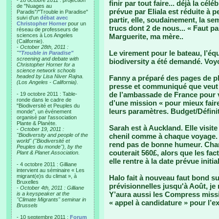
- 28 octobre 2011 : projection
finir par tout faire... déjà la cé
de "Nuages au
prévue par Eliala est réduite à 
Paradis"/"Trouble in Paradise"
suivi d'un
débat avec
partir, elle, soudainement, la se
Christopher Horner
pour un
trucs dont 2 de nous... « Faut 
réseau de professeurs de
sciences à Los Angeles
Marguerite, ma mère..
(Californie).
-
October 28th, 2011 :
Le virement pour le bateau, l’équi
"
"Trouble in Paradise"
screening and debate with
biodiversity a été demandé. Voyo
Christopher Horner for a
science network schools
headed by Lisa Niver Rajna.
Fanny a préparé des pages de p
(Los Angeles - California).
presse et communiqué que veut f
de l’ambassade de France pour vo
- 19 octobre 2011 : Table-
ronde dans le cadre de
d’une mission « pour mieux fair
"Biodiversité et Peuples du
leurs paramètres. Budget/Définit
monde", un événement
organisé par l'association
Plante & Planète.
Sarah est à Auckland. Elle visite
-
October 19, 2011 :
"Biodiversity and people of the
chenil comme à chaque voyage. Ce
world" ("Biodiversité et
rend pas de bonne humeur. Chan
Peuples du monde"), by the
couterait 560£, alors que les fa
Plant & Planet Association.
elle rentre à la date prévue init
- 4 octobre 2011 : Gilliane
intervient au séminaire « Les
migrant(e)s du climat », à
Halo fait à nouveau faut bond su
Bruxelles
prévisionnelles jusqu'à Août, j
-
October 4th, 2011 : Gilliane
Y’aura aussi les Compress missi
is a keyspeaker at the
"Climate Migrants" seminar in
« appel à candidature » pour l’ex
Brussels
- 10 septembre 2011 :
Forum