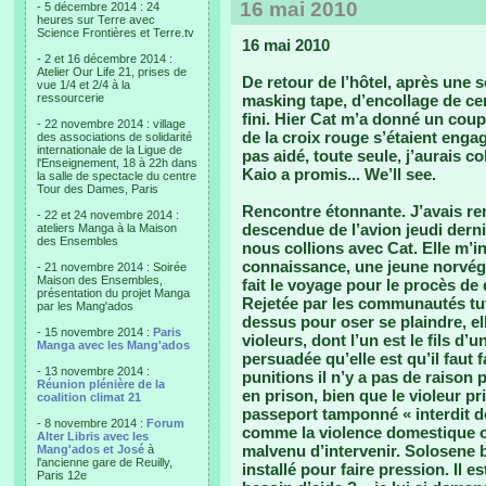
16 mai 2010
- 5 décembre 2014 : 24
heures sur Terre avec
Science Frontières et Terre.tv
16 mai 2010
- 2 et 16 décembre 2014 :
Atelier Our Life 21, prises de
De retour de l’hôtel, après une
vue 1/4 et 2/4 à la
ressourcerie
masking tape, d’encollage de cent
fini. Hier Cat m’a donné un cou
- 22 novembre 2014 : village
de la croix rouge s’étaient engag
des associations de solidarité
internationale de la Ligue de
pas aidé, toute seule, j’aurais co
l'Enseignement, 18 à 22h dans
Kaio a promis... We’ll see.
la salle de spectacle du centre
Tour des Dames, Paris
Rencontre étonnante. J’avais rem
- 22 et 24 novembre 2014 :
descendue de l’avion jeudi dern
ateliers Manga à la Maison
des Ensembles
nous collions avec Cat. Elle m’in
connaissance, une jeune norvégi
- 21 novembre 2014 : Soirée
Maison des Ensembles,
fait le voyage pour le procès de 
présentation du projet Manga
Rejetée par les communautés tuv
par les Mang'ados
dessus pour oser se plaindre, ell
- 15 novembre 2014 :
Paris
violeurs, dont l’un est le fils d’u
Manga avec les Mang'ados
persuadée qu’elle est qu’il faut 
- 13 novembre 2014 :
punitions il n’y a pas de raison p
Réunion plénière de la
en prison, bien que le violeur pr
coalition climat 21
passeport tamponné « interdit de 
- 8 novembre 2014 :
Forum
comme la violence domestique où
Alter Libris avec les
malvenu d’intervenir. Solosene bi
Mang'ados et José
à
l'ancienne gare de Reuilly,
installé pour faire pression. Il e
Paris 12e