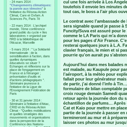
cul une fois arrivée à Los Angel
- 24 mars 2014 :
"Changements climatiques:
toutefois il envoie les minutes
la parole aux témoins"
à
tout cas, le boss a l’air plus ouv
l'initiative du Réseau Action
Climat, Care et Oxfam. A
Sciences Po, Paris 7è
Le contrat avec l’ambassade de Fr
sera signable quand je passe à Su
- 22 mars 2014 : L'archipel
monde, 7ème conférence
Funcity/Suva est assuré pour le 3,
grand public du cycle « Iles
comme le LA Paris qui m’a donné 
laboratoires » organisé par
l'IRD à la bibliothèque de
pour les pages d’Air France. C’es
l’Alcazar, Marseille
resterai quelques jours à L.A. 
- 5 mars 2014 : " La Solidarité
clavier français, le mien et si pa
Internationale : de la
pourrie qu’on aurait pu s’absten
sensibilisation à l'action, dans
quelles dynamiques
éducatives se situer ?
Aujourd’hui dans mes balades mo
Echanges et réflexions sur la
est malade, au Kaupule pour pas
place de l'engagement en
France et à l'étranger ;
l’aéroport, à la météo pour expliq
présentation d'outils et
fallait pour leur générateur mai
d'actions pédagogiques ".
de partir, j’ai donné l’info à T
Séminaire jeunesse à
l'initiative de la Ligue de
formulaire de bilan comptable po
l'Enseignement Fédération de
croix rouge demain Samedi quan
Paris
retour après la journée don du 
- 30 et 31 janvier 2014 :
échantillon de parfums… Après d
Séminaire à l'initiative d'Attac,
CRID et du Réseau Action
Cat et Kaio pour mettre en plac
Climat - "Quelles mobilisations
partie de la journée à passer en 
et quelles stratégies des
termineront au mur et à préparer
mouvements et organisations
dans la perspective de la
laisser ces photos au mur jusq
Conférence des Nations-