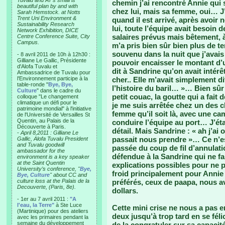
Tuvalu and AT’s small is
chemin j’ai rencontré Annie qui 
beautiful plan by and with
chez lui, mais sa femme, oui… J’a
Sarah Hemstock. at Notts
Trent Uni Environment &
quand il est arrivé, après avoir
Sustainability Research
lui, toute l’équipe avait besoin 
Network Exhibition, DICE
salaires prévus mais bêtement, à 
Centre Conference Suite, City
Campus.
m’a pris bien sûr bien plus de 
souvenu dans la nuit que j’avais
- 8 avril 2011 de 10h à 12h30 :
Gilliane Le Gallic, Présidente
pouvoir encaisser le montant d’
d'Alofa Tuvalu et
dit à Sandrine qu’on avait intérêt
Ambassadrice de Tuvalu pour
l'Environnement participe à la
cher.. Elle m’avait simplement dit 
table-ronde "
Bye, Bye,
l’histoire du baril… »… Bien sûr
Culture
" dans le cadre du
petit couac, la goutte qui a fait
colloque "Le changement
climatique un défi pour le
je me suis arrêtée chez un des 
patrimoine mondial" à l'initiative
femme qu’il soit là, avec une ca
de l'Université de Versailles St
Quentin, au Palais de la
conduire l’équipe au port… J’éta
Découverte à Paris.
détail. Mais Sandrine : « ah j’ai
-
April 8,2011 : Gilliane Le
passait nous prendre »… Ce n’est
Gallic, Alofa Tuvalu President
and Tuvalu goodwill
passée du coup de fil d’annulat
ambassador for the
défendue à la Sandrine qui ne fai
environment is a key speaker
at the Saint Quentin
explications possibles pour ne p
University’s conference, "
Bye,
froid principalement pour Annie 
Bye, Culture
" about CC and
culture loss at the Palais de la
préférés, ceux de paapa, nous av
Decouverte, (Paris, 8e).
dollars.
- 1er au 7 avril 2011 :
"A
l'eau, la Terre"
à Ste Luce
Cette mini crise ne nous a pas e
(Martinique) pour des ateliers
deux jusqu’à trop tard en se fél
avec les primaires pendant la
semaine du développement
de la congratuler sur sa capaci