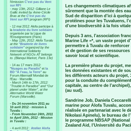
l'émission
C'est pas du Vent
Les changements climatiques aff
sur RFI
-
may 13th, 2012: Gilliane Le
sûrement que la montée des eau
Gallic invited by Anne-Cécile
Sud de disparition d’ici à quelq
Bras at the
C'est pas du
Vent sur RFI
program (RFI)
protéines pour les Tuvaluens, l’
d’une biodiversité à la fois vita
- 12 mai 2012: Alofa participe à
la
braderie du livre solidaire
organisée par la Ligue de
Depuis 3 ans, l’association fran
l'Enseignement (Paris)
Marine Life »*, un vaste projet d
-
May 12th, 2012: Alofa Tuvalu
at the
"Braderie de livres
permettre à Tuvalu de renforcer 
solidaire"
organized by the
et de gestion de ses ressources
International Solidarity
Network of NGOs AT belongs
savoir local et scientifique.
to. (Blanqui Market, Paris 13e)
La première phase du projet, me
- 14 au 17 mars 2012:
"
Nuages au Paradis
" et
la
les données existantes et de sou
BD "A l'eau, la Terre"
au
les différents acteurs du projet,
Forum Alternatif Mondial de
l'Eau - Marseille.
pour la conduite du complément d
-
March 14th to 17th, 2012:
capitale, au centre de l’archipel
"Trouble in Paradise” and “Our
planet under Water”, at the
(au sud).
Alternative World Water
Forum (Marseille).
Sandrine Job, Daniela Ceccarelli
- Du 24 novembre 2011 au
marine pour Alofa Tuvalu, acco
10 avril 2012 - mission à
réalisée en partenariat avec le
Tuvalu :
- From November 24th, 2011
Nikolasi Apinelu), le bureau de
to April 10th, 2012 - Mission
le programme NBSAP (National B
in Tuvalu :
Zealand Aid, l’Université du Pa
- 4 avril 2012 :
Atelier Alofa