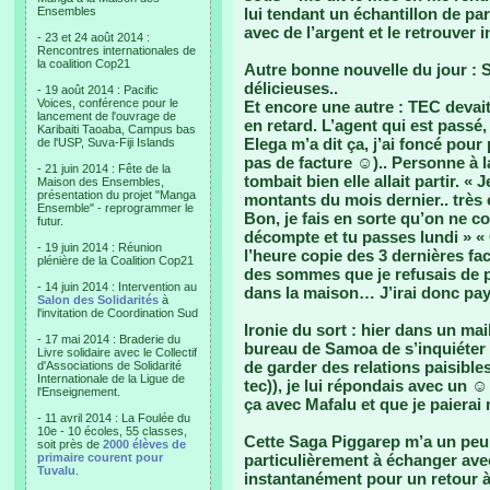
Ensembles
lui tendant un échantillon de pa
avec de l’argent et le retrouver i
- 23 et 24 août 2014 :
Rencontres internationales de
la coalition Cop21
Autre bonne nouvelle du jour : 
délicieuses..
- 19 août 2014 : Pacific
Voices, conférence pour le
Et encore une autre : TEC devait 
lancement de l'ouvrage de
en retard. L’agent qui est passé,
Karibaiti Taoaba, Campus bas
Elega m’a dit ça, j’ai foncé pou
de l'USP, Suva-Fiji Islands
pas de facture ☺).. Personne à l
- 21 juin 2014 : Fête de la
tombait bien elle allait partir. « 
Maison des Ensembles,
présentation du projet "Manga
montants du mois dernier.. très 
Ensemble" - reprogrammer le
Bon, je fais en sorte qu’on ne c
futur.
décompte et tu passes lundi » «
- 19 juin 2014 : Réunion
l’heure copie des 3 dernières 
plénière de la Coalition Cop21
des sommes que je refusais de p
- 14 juin 2014 : Intervention au
dans la maison… J’irai donc paye
Salon des Solidarités
à
l'invitation de Coordination Sud
Ironie du sort : hier dans un ma
- 17 mai 2014 : Braderie du
bureau de Samoa de s’inquiéter 
Livre solidaire avec le Collectif
de garder des relations paisible
d'Associations de Solidarité
Internationale de la Ligue de
tec)), je lui répondais avec un 
l'Enseignement.
ça avec Mafalu et que je paierai 
- 11 avril 2014 : La Foulée du
10e - 10 écoles, 55 classes,
Cette Saga Piggarep m’a un peu
soit près de
2000 élèves de
primaire courent pour
particulièrement à échanger ave
Tuvalu
.
instantanément pour un retour à 