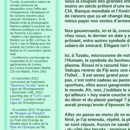
sous la coupole des grandes ent
Tuvalu, la première nation du
monde menacée de
moins un siècle prêtent d’une ma
disparaître sous l’effet des
CIA, Banque mondiale et l’Améri
changements climatiques et
de raisons que ça ait changé de
les actions menées pour
retarder l’échéance. Et le
mieux payer nos ventes d’armeme
Makila invite la photographe
Marion Labéjof à exposer sa
réflexion poétique sur les liens
Nos gouvernants, ici et là, creus
de l’homme à la nature.
chez nous, le dernier en date y e
- Ateliers d’art plastique et de
prônant, entre autres symbole de
théâtre sur la BD « A l’eau, la
Terre » par le Makila pour les
salaire de smicard. Elégant isn’t 
enfants du Centre de Loisirs
Mathis le 21 novembre après-
midi.
Ici, à Tuvalu, microcosme de not
- Conférence-vernissage de
l’Humain, le symbole du bonheur u
l’exposition le 22 novembre
agrémentée de contes.
plasma. Risasi m’a raconté hier 
Au Centre d’animation Mathis
Vaitupu rentrer de Fiji avec une
(15 rue Mathis, Paris 19e)
l’hôtel… Il est assez grand pour 
- 14 novembre 2012:
pas, c’est notre cadeau au paste
Lancement de l'opération
sportives, elles aussi gangrenées
"Sauvons Tuvalu"
avec la
Ligue de l'Enseignement
le monde. Ah, non, j’oubliais le s
- November 14th, 2012 :
qu’ailleurs « hey marie couche to
Lauching day of
"Let's save
du désir et du plaisir partagé ?
Tuvalu"
, a project with la
Ligue de l'Enseignement
aurait presqu’envie d’épouser le C
- 19 octobre 2012: Projection
de "
Nuages au Paradis
"
Allez on passe au menu de ce we
suivie d'un débat, à l'initiative
férié, je l’ai entendu, répété, la
du Point Info Energie de
Vendée dans le cadre de la
se sont réjouis. Aucun ne savait
Fête de l'Energie
de l'île
- du côté des beurks : terminer 