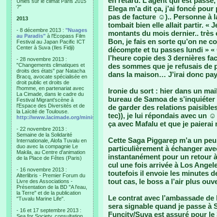
en retard. L’agent qui est passé,
Unies sur le climat Paris 2015
?"
Elega m’a dit ça, j’ai foncé pou
pas de facture ☺).. Personne à l
2013
tombait bien elle allait partir. « 
- 8 décembre 2013 :
"Nuages
montants du mois dernier.. très 
au Paradis"
à l'Ecopass Film
Bon, je fais en sorte qu’on ne c
Festival au Japan Pacific ICT
Center à Suva (Iles Fidji)
décompte et tu passes lundi » «
l’heure copie des 3 dernières 
- 28 novembre 2013 :
"Changements climatiques et
des sommes que je refusais de p
droits des états" par Natacha
dans la maison… J’irai donc paye
Bracq, avocate spécialisée en
droit public et droits de
l'homme, en partenariat avec
Ironie du sort : hier dans un ma
La Cimade, dans le cadre du
bureau de Samoa de s’inquiéter 
Festival Migrant'scène à
l'Espace des Diversités et de
de garder des relations paisible
la Laïcité de Toulouse.
tec)), je lui répondais avec un 
http://www.lacimade.org/minisites/migrantscene
ça avec Mafalu et que je paierai 
- 22 novembre 2013 :
Semaine de la Solidarité
Cette Saga Piggarep m’a un peu
Internationale, Alofa Tuvalu en
duo avec la compagnie Le
particulièrement à échanger ave
Makila, au Centre d'animation
instantanément pour un retour à 
de la Place de Fêtes (Paris)
cul une fois arrivée à Los Angel
- 16 novembre 2013 :
toutefois il envoie les minutes
Alterlibris - Premier Forum du
tout cas, le boss a l’air plus ouv
Livre des Associations -
Présentation de la BD "A l'eau,
la Terre" et de la publication
Le contrat avec l’ambassade de Fr
"Tuvalu Marine Life".
sera signable quand je passe à Su
- 16 et 17 septembre 2013 :
Funcity/Suva est assuré pour le 3,
Sea for Society, consultation