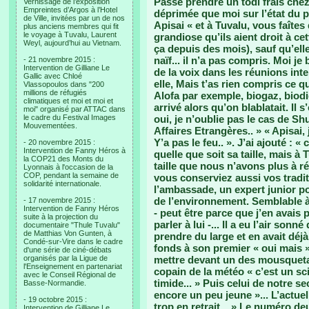
Passé prendre un todi frais chez 
Vernissage de l’exposition
Empreintes d’Argos à l’Hotel
déprimée que moi sur l’état du 
de Ville, invitées par un de nos
Apisai « et à Tuvalu, vous faîtes 
plus anciens membres qui fit
le voyage à Tuvalu, Laurent
grandiose qu’ils aient droit à c
Weyl, aujourd’hui au Vietnam.
ça depuis des mois), sauf qu’elle
naïf... il n’a pas compris. Moi j
- 21 novembre 2015 :
Intervention de Gilliane Le
de la voix dans les réunions intern
Gallic avec Chloé
elle, Mais t’as rien compris ce qu
Vlassopoulos dans "200
millions de réfugiés
Alofa par exemple, biogaz, biodi
climatiques et moi et moi et
arrivé alors qu’on blablatait. Il s
moi" organisé par ATTAC dans
le cadre du Festival Images
oui, je n’oublie pas le cas de Shu
Mouvementées.
Affaires Etrangères.. » « Apisai,
Y’a pas le feu.. ». J’ai ajouté : «
- 20 novembre 2015 :
Intervention de Fanny Héros à
quelle que soit sa taille, mais à 
la COP21 des Monts du
taille que nous n’avons plus à r
Lyonnais à l'occasion de la
COP, pendant la semaine de
vous conserviez aussi vos traditi
solidarité internationale.
l’ambassade, un expert junior pou
de l’environnement. Semblable à 
- 17 novembre 2015 :
Intervention de Fanny Héros
- peut être parce que j’en avais 
suite à la projection du
parler à lui -... Il a eu l’air son
documentaire "Thule Tuvalu"
de Matthias Von Gunten, à
prendre du large et en avait déjà
Condé-sur-Vire dans le cadre
fonds à son premier « oui mais »
d'une série de ciné-débats
organisés par la Ligue de
mettre devant un des mousquetai
l'Enseignement en partenariat
copain de la météo « c’est un sci
avec le Conseil Régional de
timide... » Puis celui de notre se
Basse-Normandie.
encore un peu jeune »... L’actuel
- 19 octobre 2015 :
trop en retrait... » Le numéro de
Intervention de Gilliane Le