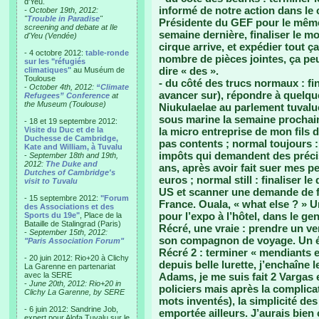
d'Yeu.
informé de notre action dans le
- October 19th, 2012:
"
Trouble in Paradise
"
Présidente du GEF pour le même
screening and debate at Ile
semaine dernière, finaliser le mo
d'Yeu (Vendée)
cirque arrive, et expédier tout ç
- 4 octobre 2012:
table-ronde
nombre de pièces jointes, ça p
sur les "réfugiés
dire « des ».
climatiques"
au Muséum de
Toulouse
- du côté des trucs normaux : fin
-
October 4th, 2012:
“Climate
avancer sur), répondre à quelque
Refugees” Conference
at
the Museum (Toulouse)
Niukulaelae au parlement tuvalue
sous marine la semaine prochaine
- 18 et 19 septembre 2012:
Visite du Duc et de la
la micro entreprise de mon fils 
Duchesse de Cambridge,
pas contents ; normal toujours 
Kate and William, à Tuvalu
impôts qui demandent des préci
-
September 18th and 19th,
2012:
The Duke and
ans, après avoir fait suer mes p
Dutches of Cambridge's
euros ; normal still : finaliser 
visit to Tuvalu
US et scanner une demande de 
- 15 septembre 2012:
"Forum
France. Ouala, « what else ? » U
des Associations et des
pour l’expo à l’hôtel, dans le g
Sports du 19e"
, Place de la
Bataille de Stalingrad (Paris)
Récré, une vraie : prendre un ve
-
September 15th, 2012:
son compagnon de voyage. Un ét
"Paris Association Forum"
Récré 2 : terminer « mendiants
- 20 juin 2012: Rio+20 à Clichy
depuis belle lurette, j’enchaîne
La Garenne en partenariat
avec la SERE
Adams, je me suis fait 2 Vargas 
-
June 20th, 2012: Rio+20 in
policiers mais après la complic
Clichy La Garenne, by SERE
mots inventés), la simplicité des
- 6 juin 2012: Sandrine Job,
emportée ailleurs. J’aurais bien
expert pour Alofa Tuvalu sur le