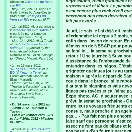
digressions, récits quotidiens et
l'émission
C'est pas du Vent
urgences ici et làbas. Le planni
sur RFI
-
may 13th, 2012: Gilliane Le
c’est encore plus rock n’roll que
Gallic invited by Anne-Cécile
cherchent des news devraient s
Bras at the
C'est pas du
Vent sur RFI
program (RFI)
fait pas exprès.
- 12 mai 2012: Alofa participe à
la
braderie du livre solidaire
Jeudi, je sais je l’ai déjà dit, m
organisée par la Ligue de
néerlandaise ici depuis 3 mois, s’
l'Enseignement (Paris)
enfin dans l’avion de retour. En
-
May 12th, 2012: Alofa Tuvalu
at the
"Braderie de livres
démission de NBSAP pour pouvoir,
solidaire"
organized by the
sa famille… la semaine prochaine
International Solidarity
Network of NGOs AT belongs
retour ! Une journée à Suva pour
to. (Blanqui Market, Paris 13e)
d’assistance de l’ambassade de 
entendre dans les négos. C’était
- 14 au 17 mars 2012:
"
Nuages au Paradis
" et
la
grignoter quelques jours au tarm
BD "A l'eau, la Terre"
au
maison » après le départ de Sandr
Forum Alternatif Mondial de
l'Eau - Marseille.
coulé dans le bronze, si je rabo
-
March 14th to 17th, 2012:
d’autant le planning et vais devo
"Trouble in Paradise” and “Our
planet under Water”, at the
lignes pas rayées et ça j’aime pa
Alternative World Water
Expo photo, AG, discuter avec le
Forum (Marseille).
prévu la semaine prochaine - On 
- Du 24 novembre 2011 au
entre leurs voyages fréquents e
10 avril 2012 - mission à
consule, mais proche d’un agend
Tuvalu :
- From November 24th, 2011
pas… - Pas fait non plus encore l
to April 10th, 2012 - Mission
faire sauf que personne n’est ca
in Tuvalu :
assoc ne font pas de bilans et le
- 4 avril 2012 :
Atelier Alofa
pas besoin d’en fournir parce qu’