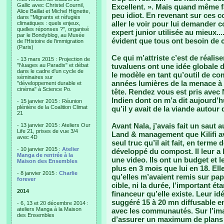
Gallic avec Christel Cournil,
Excellent. ». Mais quand même fa
Alice Baillat et Michel Hignette,
peu idiot. En revenant sur ces c
dans "Migrants et réfugiés
aller le voir pour lui demander c
climatiques : quels enjeux,
quelles réponses ?", organisé
expert junior utilisée au mieux..
par le Bondyblog, au Musée
évident que tous ont besoin de c
de l'Histoire de l'immigration
(Paris)
Ce qui m’attriste c’est de réalis
- 13 mars 2015 : Projection de
"Nuages au Paradis" et débat
tuvaluens ont une idée globale d
dans le cadre d'un cycle de
le modèle en tant qu’outil de co
séminaires sur
années lumières de la menace à 
"développement durable et
cinéma" à Science Po.
tête. Rendez vous est pris avec
Indien dont on m’a dit aujourd’hu
- 15 janvier 2015 : Réunion
plénière de la Coalition Climat
qu’il y avait de la viande autour 
21
Avant Nala, j’avais fait un saut a
- 13 janvier 2015 : Ateliers Our
Life 21, prises de vue 3/4
Land & management que Kilifi av
avec 4D
seul truc qu’il ait fait, en terme 
- 10 janvier 2015 :
Atelier
développé du compost. Il leur a 
Manga de rentrée à la
une video. Ils ont un budget et les
Maison des Ensembles
plus en 3 mois que lui en 18. E
- 8 janvier 2015 :
Charlie
qu’elles m’avaient remis sur pa
forever
cible, ni la durée, l’important é
2014
financeur qu’elle existe. Leur idé
suggéré 15 à 20 mn diffusable e
- 6, 13 et 20 décembre 2014 :
ateliers Manga à la Maison
avec les communautés. Sur l’ima
des Ensembles
d’assurer un maximum de plans f