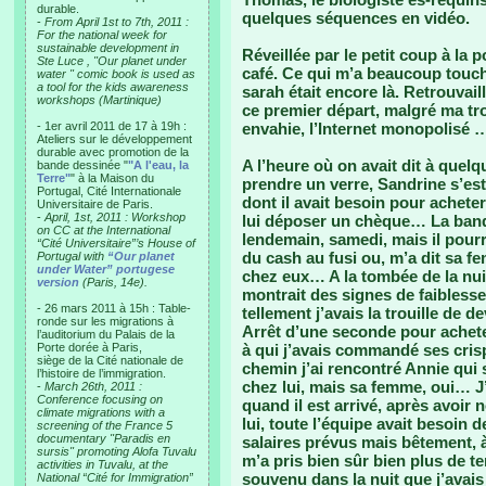
durable.
quelques séquences en vidéo.
-
From April 1st to 7th, 2011 :
For the national week for
sustainable development in
Réveillée par le petit coup à la 
Ste Luce , "Our planet under
café. Ce qui m’a beaucoup touché
water " comic book is used as
a tool for the kids awareness
sarah était encore là. Retrouvail
workshops (Martinique)
ce premier départ, malgré ma tr
- 1er avril 2011 de 17 à 19h :
envahie, l’Internet monopolisé …
Ateliers sur le développement
durable avec promotion de la
A l’heure où on avait dit à quel
bande dessinée "
"A l'eau, la
Terre"
" à la Maison du
prendre un verre, Sandrine s’es
Portugal, Cité Internationale
dont il avait besoin pour acheter
Universitaire de Paris.
-
April, 1st, 2011 : Workshop
lui déposer un chèque… La banque
on CC at the International
lendemain, samedi, mais il pourr
“Cité Universitaire”’s House of
du cash au fusi ou, m’a dit sa f
Portugal with
“Our planet
under Water” portugese
chez eux… A la tombée de la nuit,
version
(Paris, 14e).
montrait des signes de faiblesse
- 26 mars 2011 à 15h : Table-
tellement j’avais la trouille de 
ronde sur les migrations à
Arrêt d’une seconde pour achet
l’auditorium du Palais de la
Porte dorée à Paris,
à qui j’avais commandé ses crisp
siège de la Cité nationale de
chemin j’ai rencontré Annie qui 
l’histoire de l’immigration.
chez lui, mais sa femme, oui… J’a
-
March 26th, 2011 :
Conference focusing on
quand il est arrivé, après avoir
climate migrations with a
lui, toute l’équipe avait besoin 
screening of the France 5
documentary "Paradis en
salaires prévus mais bêtement, à 
sursis" promoting Alofa Tuvalu
m’a pris bien sûr bien plus de 
activities in Tuvalu, at the
souvenu dans la nuit que j’avais
National “Cité for Immigration”