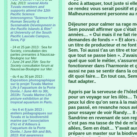
donc à attaquer, tout juste si el
July, 2013:
several Alofa
Tuvalu members and
ce rendez vous serait positif et
supports attend the 12th
Malheureusement personne au 
Pacific Science
Intercongress "Science for
Human Security &
Déjeuner pour calmer sa rage mo
Sustainable Development in
Sem pouvait affirmer que c’était so
the Pacific Islands & Rim"
at University of the South
années… « Oui mais il ne fait rien
Pacific Laucala Campus,
demandes de fonds » « Et alors 
Suva, Fiji
un titre de producteur et ne fon
- 24 et 25 juin 2013 : Sea for
Sem. Toi aussi t’as un titre et to
Society, consultation des
parties prenantes à Nausicaa-
que tout se passe bien ». J’avais a
Boulogne sur Mer
quel que soit le métier, s’assure
/
June 24 and 25th: Sea for
fonctionner dans l’harmonie et
Society consultation forum at
Nausicaa-Boulogne sur Mer.
aussi ne pas se sentir dans la co
dit quoi faire… En tout cas, Sem
- du 4 au 30 juin 2013 :
Exposition photographique
faut adapter..
sur le projet Tuvalu Marine
Life à l'aquarium de la Porte
Appris par la serveuse de l’hôt
Dorée. /
June 4th to 30t,
2013h: Tuvalu Marine Life
pour un voyage sur les ilôts… Tu
picture exhibition at the
peux lui dire qu’on sera à la mai
tropical aquarium in Paris.
pas passé, en revanche nous avio
- les 6 et 8 juin 2013 :
pour essayer de voir Randy… Il 
ateliers pédagogiques sur
Tuvalu et la biodiversité
Sandrine en revenant de son rep
marine par l'association
c’est pas ma tasse de thé de m
d'Ici et d'Ailleurs à
allées, Sem en était… Y’avait auss
l'aquarium de la Porte
Dorée. /
June 6th and 8th,
prépare un master sur la biodive
2013: Kid awareness