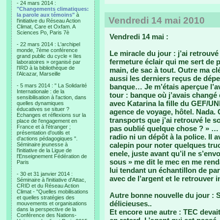
- 24 mars 2014 :
"Changements climatiques:
la parole aux témoins"
à
Vendredi 14 mai 2010
l'initiative du Réseau Action
Climat, Care et Oxfam. A
Sciences Po, Paris 7è
Vendredi 14 mai :
- 22 mars 2014 : L'archipel
monde, 7ème conférence
Le miracle du jour : j’ai retrou
grand public du cycle « Iles
fermeture éclair qui me sert de p
laboratoires » organisé par
l'IRD à la bibliothèque de
main, de sac à tout. Outre ma cl
l’Alcazar, Marseille
aussi les derniers reçus de dépe
- 5 mars 2014 : " La Solidarité
banque… Je m’étais aperçue l’avoi
Internationale : de la
tour : banque où j’avais changé 
sensibilisation à l'action, dans
avec Katarina la fille du GEF/U
quelles dynamiques
éducatives se situer ?
agence de voyage, hôtel. Nada. C
Echanges et réflexions sur la
transports que j’ai retrouvé le so
place de l'engagement en
France et à l'étranger ;
pas oublié quelque chose ? » …
présentation d'outils et
radio ni un dépôt à la police. Il
d'actions pédagogiques ".
calepin pour noter quelques tr
Séminaire jeunesse à
l'initiative de la Ligue de
enele, juste avant qu’il ne s’en
l'Enseignement Fédération de
sous » me dit le mec en me rend
Paris
lui tendant un échantillon de pa
- 30 et 31 janvier 2014 :
avec de l’argent et le retrouver i
Séminaire à l'initiative d'Attac,
CRID et du Réseau Action
Climat - "Quelles mobilisations
Autre bonne nouvelle du jour : 
et quelles stratégies des
délicieuses..
mouvements et organisations
dans la perspective de la
Et encore une autre : TEC devait 
Conférence des Nations-