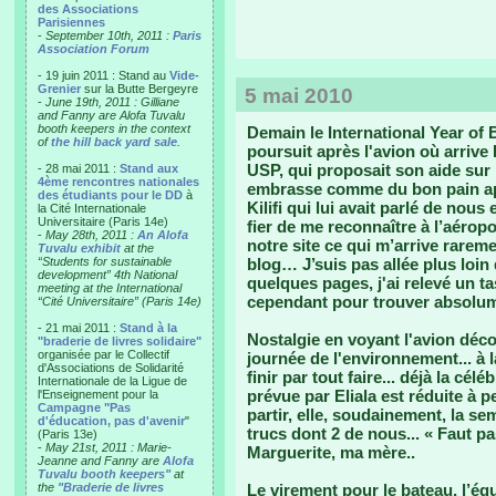
des Associations
Parisiennes
-
September 10th, 2011 :
Paris
Association Forum
- 19 juin 2011 : Stand au
Vide-
Grenier
sur la Butte Bergeyre
5 mai 2010
-
June 19th, 2011 : Gilliane
and Fanny are Alofa Tuvalu
booth keepers in the context
Demain le International Year of
of
the hill back yard sale
.
poursuit après l'avion où arrive 
USP, qui proposait son aide sur
- 28 mai 2011 :
Stand aux
4ème rencontres nationales
embrasse comme du bon pain apr
des étudiants pour le DD
à
Kilifi qui lui avait parlé de nous et
la Cité Internationale
Universitaire (Paris 14e)
fier de me reconnaître à l’aéropo
-
May 28th, 2011 :
An Alofa
notre site ce qui m’arrive raremen
Tuvalu exhibit
at the
“Students for sustainable
blog… J’suis pas allée plus loin
development” 4th National
quelques pages, j'ai relevé un t
meeting at the International
cependant pour trouver absolume
“Cité Universitaire” (Paris 14e)
- 21 mai 2011 :
Stand à la
Nostalgie en voyant l'avion décol
"braderie de livres solidaire"
organisée par le Collectif
journée de l'environnement... à la
d'Associations de Solidarité
finir par tout faire... déjà la cé
Internationale de la Ligue de
prévue par Eliala est réduite à 
l'Enseignement pour la
Campagne "Pas
partir, elle, soudainement, la se
d'éducation, pas d'avenir
"
trucs dont 2 de nous... « Faut 
(Paris 13e)
-
May 21st, 2011 : Marie-
Marguerite, ma mère..
Jeanne and Fanny are
Alofa
Tuvalu booth keepers"
at
the
"Braderie de livres
Le virement pour le bateau, l’équi