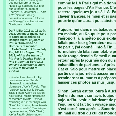
comme le LA Paris qui m’a donné 
des parties prenantes à
Nausicaa-Boulogne sur Mer
pour les pages d’Air France. C’es
sur le thème "Océan et
resterai quelques jours à L.A. 
Energie". /
September 16 and
17th: Sea for Society
clavier français, le mien et si pa
consultation forum - "Ocean
pourrie qu’on aurait pu s’absten
and Energy" - at Nausicaa-
Boulogne sur Mer.
Aujourd’hui dans mes balades mo
Du 7 juillet 2013 au 13 août,
est malade, au Kaupule pour pas
2013, voyage à Tuvalu dans
le cadre de sa thèse de
l’aéroport, à la météo pour expliq
Damien Vallot, étudiant en
fallait pour leur générateur mai
PhD à l'Université de
Bordeaux et membre
de partir, j’ai donné l’info à T
d'Alofa Tuvalu : /
From July
formulaire de bilan comptable po
7th, 2013 to August 13th,
croix rouge demain Samedi quan
2013, within the frame of
his thesis Damien Vallot, a
retour après la journée don du 
Phd student at Bordeaux
échantillon de parfums… Après d
Uni and a member of Alofa
Tuvalu is traveling to
Cat et Kaio pour mettre en plac
Tuvalu:
partie de la journée à passer en 
- Pendant son transit à Fiji :
termineront au mur et à préparer
rencontres avec Sarah
laisser ces photos au mur jusq
Hemstock, spécialiste
biomasse d’Alofa Tuvalu, Teu,
représentante sur le biogaz,
Sinon, Sarah est toujours à Auckl
Eliala Fihaki, Agent de liaison
Gef en donnant son avis toujours
pour Alpha Pacific Navigation
et membre d’Alofa.. /
While
aujourd’hui voir le fabricant de 
transiting in Fiji: meetings with
l’équipe ont fait bon voyage jus
Sarah Hemstock, Alofa Tuvalu
s’est corsé peu après… Sandrine
biomass scientist, Teu, biogas
representative, Eliala Fihaki,
un mail du trou du cul du monde
Alpha Pacific Liaison agent