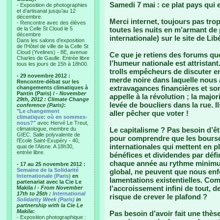
Samedi 7 mai : ce plat pays qui 
- Exposition de photographies
et d’artisanat jusqu’au 12
décembre.
Merci internet, toujours pas trop
- Rencontre avec des élèves
de la Celle St Cloud le 5
toutes les nuits en m’armant de p
décembre
internationale) sur le site de Lib
Dans les salons d’exposition
de l’Hôtel de ville de la Celle St
Cloud (Yvelines) - 8E, avenue
Ce que je retiens des forums qu
Charles de Gaulle. Entrée libre
l’humeur nationale est attristan
tous les jours de 15h à 18h00.
trolls empêcheurs de discuter en
- 29 novembre 2012 :
merde noire dans laquelle nous 
Rencontre-débat sur les
extravagances financières et s
changements climatiques à
Pantin (Paris) /
- November
appelle à la révolution ; la major
29th, 2012 : Climate Change
levée de boucliers dans la rue. I
conference (Paris)
:
"Le changement
aller pêcher que voter !
climatique: où en sommes-
nous?"
avec Hervé Le Treut,
climatologue, membre du
Le capitalisme ? Pas besoin d’ê
GIEC. Salle polyvalente de
pour comprendre que les bourses
l’Ecole Saint-Exupéry - 40,
internationales qui mettent en pl
quai de l’Aisne. A 18h30,
entrée libre.
bénéfices et dividendes par déf
chaque année au rythme minimum
- 17 au 25 novembre 2012 :
Semaine de la Solidarité
global, ne peuvent que nous enf
Internationale (Paris)
en
lamentations existentielles. Com
partenariat avec la Cie Le
l’accroissement infini de tout, d
Makila /
- From November
17th to 25th :
International
risque de crever le plafond ?
Solidarity Week (Paris)
in
partnership with la Cie Le
Makila
:
Pas besoin d’avoir fait une thèse
- Exposition photographique :