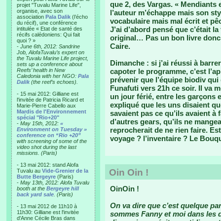
que 2, des Vargas. « Mendiants 
projet "Tuvalu Marine Life",
organise, avec son
l’auteur m’échappe mais son sty
association
Pala Dalik
(l’écho
vocabulaire mais mal écrit et pê
du récif), une conférence
J’ai d’abord pensé que c’était la
intitulée « Etat de santé des
récifs calédoniens: Qui fait
original… Pas un bon livre donc 
quoi ? »
Caire.
-
June 6th, 2012: Sandrine
Job, AlofaTuvalu’s expert on
the Tuvalu Marine Life project,
Dimanche : si j’ai réussi à barrer
sets up a conference about
Reefs’ health in New
capoter le programme, c’est l’ap
Caledonia with her NGO:
Pala
prévenir que l’équipe biodiv qui
Dalik
(the reef’s echoes).
Funafuti vers 21h ce soir. Il va m
- 15 mai 2012: Gilliane est
un jour férié, entre les garçons 
l'invitée de Patricia Ricard et
expliqué que les uns disaient qu
Marie-Pierre Cabello aux
Mardis de l'Environnement
savaient pas ce qu’ils avaient à fa
spécial "Rio+20"
d’autres gears, qu’ils ne mangea
-
May 15th, 2012:
«
reprocherait de ne rien faire. Es
Environment on Tuesday »
conference on “Rio +20”
voyage ? l’inventaire ? Le Bouqui
with screening of some of the
video shot during the last
missions. (Paris)
- 13 mai 2012: stand Alofa
Oin Oin !
Tuvalu au
Vide-Grenier de la
Butte Bergeyre
(Paris)
-
May 13th, 2012: Alofa Tuvalu
OinOin !
booth at the
Bergeyre hill
back yard sale
. (Paris)
On va dire que c’est quelque par
- 13 mai 2012 de 11h10 à
11h30: Gilliane est l'invitée
sommes Fanny et moi dans les da
d'Anne Cécile Bras dans