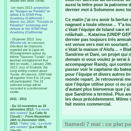
debate with Alofa Tuvalu.
aussi la lettre pour la patronne
-1er mars 2013:
projection
dernier mot à Solomone avec to
de "Nuages au Paradis" et
débat à la STAR Prep
Academy (Californie) /
Ce matin j’ai cru avoir la berlue
March 1st, 2013: "Trouble in
nageant a toute vitesse… Y’a tou
Paradise" screening and
debate at the STAR Prep
c’était l’équipe de Island care e
Academy (California)
relâchait… Katarina (UNDP GEF)
dernier pas toujours très amical
- 29 janvier 2013: Jury
d'
Ecolo'zik
, le concours
est venue vers moi en souriant. 
d'écriture de chansons
c’était la maison d’Alofa… » Bla
organisé par la Ligue de
l'Enseignement autour du
Sandrine et Dani, un projet qui
thème "Sauvons Tuvalu". Les
demain si vous voulez je serai 
lauréats enregistreront leur
accompagner Randy, qui contin
titre en studio. /
January 29th,
2013: Jury of Ecolozik, the
passer voir le capitaine du bate
song writing contest about
pour l’équipe et divers autres br
Tuvalu. 40 classes, 1000 kids
all together from 8 to 14 year
monde repart. Je retrouverai me
old participated. The 18
que l’équipe utilise pour ci ou ç
selected songs will be
recorded in a professional
d’autant plus bienvenue que j’a
studio.
que Sandrine a terminé. Plus anc
les deux précédemment. Même si l
2011 - 2012
fait moins commercial.
- Du 14 novembre au 16
décembre 2012:
"La route
des contes"
(La Celle St
Cloud) /
- From November
14th to December 15th,
Samedi 7 mai : ce plat pa
2012:
"Tales' trip - La route
des contes"
(La Celle St
Cloud)
: