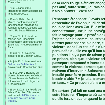
Ensembles
de la croix rouge s’étaient engag
pas aidé, toute seule, j’aurais co
- 23 et 24 août 2014 :
Kaio a promis... We’ll see.
Rencontres internationales de
la coalition Cop21
Rencontre étonnante. J’avais rem
- 19 août 2014 : Pacific
Voices, conférence pour le
descendue de l’avion jeudi dern
lancement de l'ouvrage de
nous collions avec Cat. Elle m’in
Karibaiti Taoaba, Campus bas
connaissance, une jeune norvégi
de l'USP, Suva-Fiji Islands
fait le voyage pour le procès de 
- 21 juin 2014 : Fête de la
Rejetée par les communautés tuv
Maison des Ensembles,
présentation du projet "Manga
dessus pour oser se plaindre, ell
Ensemble" - reprogrammer le
violeurs, dont l’un est le fils d’u
futur.
persuadée qu’elle est qu’il faut 
- 19 juin 2014 : Réunion
punitions il n’y a pas de raison p
plénière de la Coalition Cop21
en prison, bien que le violeur pr
- 14 juin 2014 : Intervention au
passeport tamponné « interdit de 
Salon des Solidarités
à
comme la violence domestique où
l'invitation de Coordination Sud
malvenu d’intervenir. Solosene bi
- 17 mai 2014 : Braderie du
installé pour faire pression. Il e
Livre solidaire avec le Collectif
besoin d’aide ? » je lui ai deman
d'Associations de Solidarité
Internationale de la Ligue de
en face.. » Ca prouve qu’elle a e
l'Enseignement.
- 11 avril 2014 : La Foulée du
En sortant, j’ai fait un saut aux
10e - 10 écoles, 55 classes,
cette histoire. N’importe où au m
soit près de
2000 élèves de
primaire courent pour
qu’elle fera un papier quand le t
Tuvalu
.