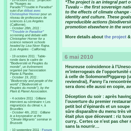
- 28 octobre 2011 : projection
*The project is an integral part o
de "Nuages au
Tuvalu -- the first sovereign na
Paradis"/"Trouble in Paradise"
suivi d'un
débat avec
to the effects of climate change 
Christopher Horner
pour un
identity and culture. These goal
réseau de professeurs de
sciences à Los Angeles
reproducible actions (biodiversit
(Californie).
promotion elsewhere in the worl
-
October 28th, 2011 :
"
"Trouble in Paradise"
screening and debate with
More details about
the project
Christopher Horner for a
science network schools
headed by Lisa Niver Rajna.
(Los Angeles - California).
6 mai 2010
- 19 octobre 2011 : Table-
ronde dans le cadre de
"Biodiversité et Peuples du
Heureuse coincidence à l’Unesco
monde", un événement
organisé par l'association
m’interrogeais de l’opportunité
Plante & Planète.
à celle de Solomone/Piggarep (un
-
October 19, 2011 :
"Biodiversity and people of the
reviendrai), Fanny l’a rencontrée
world" ("Biodiversité et
sera donc elle aussi en copie, a
Peuples du monde"), by the
Plant & Planet Association.
Déception du soir : après havin
- 4 octobre 2011 : Gilliane
l’ouverture du premier restauran
intervient au séminaire « Les
migrant(e)s du climat », à
petit bol d’épinards et un soupe 
Bruxelles
sûre disparaître du menu très vi
-
October 4th, 2011 : Gilliane
était plus que décevant : riz tu
is a keyspeaker at the
"Climate Migrants" seminar in
curry.. Certes ce n’est pas cher
Brussels
sans la nourrir…
- 10 septembre 2011 :
Forum