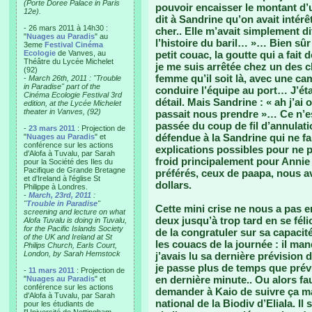
(Porte Doree Palace in Paris
pouvoir encaisser le montant d’
12e).
dit à Sandrine qu’on avait intérêt
- 26 mars 2011 à 14h30 :
cher.. Elle m’avait simplement dit 
"
Nuages au Paradis
" au
l’histoire du baril… »… Bien sûr
3eme
Festival Cinéma
Ecologie
de Vanves, au
petit couac, la goutte qui a fait
Théâtre du Lycée Michelet
je me suis arrêtée chez un des 
(92)
femme qu’il soit là, avec une ca
-
March 26th, 2011 : "Trouble
in Paradise" part of the
conduire l’équipe au port… J’éta
Cinéma Ecologie Festival 3rd
détail. Mais Sandrine : « ah j’ai
edition, at the Lycée Michelet
theater in Vanves, (92)
passait nous prendre »… Ce n’est
passée du coup de fil d’annulat
-
23 mars 2011
: Projection de
défendue à la Sandrine qui ne fai
"
Nuages au Paradis
" et
conférence sur les actions
explications possibles pour ne p
d'Alofa à Tuvalu, par Sarah
froid principalement pour Annie 
pour la Société des Iles du
Pacifique de Grande Bretagne
préférés, ceux de paapa, nous av
et d'Ireland à l'église St
dollars.
Philippe à Londres.
-
March, 23rd, 2011
:
"
Trouble in Paradise
"
Cette mini crise ne nous a pas e
screening and lecture on what
deux jusqu’à trop tard en se fél
Alofa Tuvalu is doing in Tuvalu,
for the Pacific Islands Society
de la congratuler sur sa capaci
of the UK and Ireland at St
les couacs de la journée : il ma
Philips Church, Earls Court,
London, by Sarah Hemstock
j’avais lu sa dernière prévision d’
je passe plus de temps que prév
-
11 mars 2011
: Projection de
en dernière minute.. Ou alors fa
"
Nuages au Paradis
" et
conférence sur les actions
demander à Kaio de suivre ça mai
d'Alofa à Tuvalu, par Sarah
national de la Biodiv d’Eliala. I
pour les étudiants de