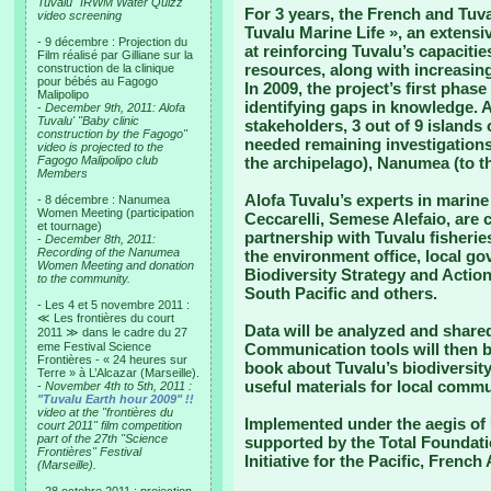
Tuvalu "IRWM Water Quizz"
For 3 years, the French and Tuv
video screening
Tuvalu Marine Life », an extens
- 9 décembre : Projection du
at reinforcing Tuvalu’s capaciti
Film réalisé par Gilliane sur la
resources, along with increasing
construction de la clinique
pour bébés au Fagogo
In 2009, the project’s first pha
Malipolipo
identifying gaps in knowledge. A
-
December 9th, 2011: Alofa
Tuvalu' "Baby clinic
stakeholders, 3 out of 9 islands
construction by the Fagogo"
needed remaining investigations :
video is projected to the
Fagogo Malipolipo club
the archipelago), Nanumea (to th
Members
Alofa Tuvalu’s experts in marine
- 8 décembre : Nanumea
Women Meeting (participation
Ceccarelli, Semese Alefaio, are 
et tournage)
partnership with Tuvalu fisherie
-
December 8th, 2011:
Recording of the Nanumea
the environment office, local 
Women Meeting and donation
Biodiversity Strategy and Action
to the community.
South Pacific and others.
- Les 4 et 5 novembre 2011 :
≪ Les frontières du court
Data will be analyzed and share
2011 ≫ dans le cadre du 27
eme Festival Science
Communication tools will then b
Frontières - « 24 heures sur
book about Tuvalu’s biodiversity
Terre » à L’Alcazar (Marseille).
useful materials for local commu
-
November 4th to 5th, 2011 :
"Tuvalu Earth hour 2009" !!
video at the "frontières du
Implemented under the aegis of 
court 2011" film competition
part of the 27th "Science
supported by the Total Foundati
Frontières" Festival
Initiative for the Pacific, Frenc
(Marseille).