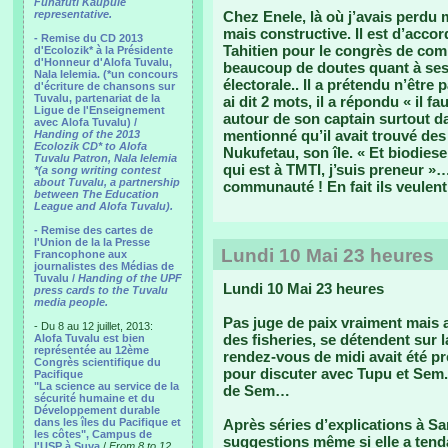
Funafuti Kaupule
representative.
Chez Enele, là où j’avais perdu 
mais constructive. Il est d’acc
- Remise du CD 2013
Tahitien pour le congrès de co
d'Ecolozik* à la Présidente
d'Honneur d'Alofa Tuvalu,
beaucoup de doutes quant à ses
Nala Ielemia. (*un concours
électorale.. Il a prétendu n’être 
d'écriture de chansons sur
Tuvalu, partenariat de la
ai dit 2 mots, il a répondu « il fa
Ligue de l'Enseignement
autour de son captain surtout dan
avec Alofa Tuvalu) /
mentionné qu’il avait trouvé de
Handing of the 2013
Ecolozik CD* to Alofa
Nukufetau, son île. « Et biodiese
Tuvalu Patron, Nala Ielemia
qui est à TMTI, j’suis preneur 
*(a song writing contest
about Tuvalu, a partnership
communauté ! En fait ils veulent
between The Education
League and Alofa Tuvalu).
- Remise des cartes de
l'Union de la la Presse
Lundi 10 Mai 23 heures
Francophone aux
journalistes des Médias de
Tuvalu /
Handing of the UPF
Lundi 10 Mai 23 heures
press cards to the Tuvalu
media people.
Pas juge de paix vraiment mais a
- Du 8 au 12 juillet, 2013:
des fisheries, se détendent sur 
Alofa Tuvalu est bien
représentée au 12ème
rendez-vous de midi avait été p
Congrès scientifique du
pour discuter avec Tupu et Sem.
Pacifique
"La science au service de la
de Sem…
sécurité humaine et du
Développement durable
dans les îles du Pacifique et
Après séries d’explications à S
les côtes", Campus de
suggestions même si elle a tenda
l'USP à Suva
/
From 8 to 12