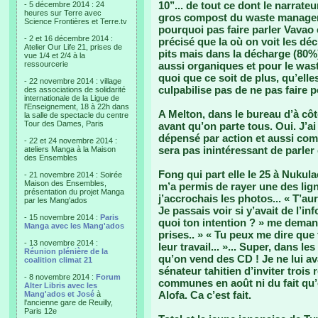
10’’... de tout ce dont le narrate
- 5 décembre 2014 : 24
heures sur Terre avec
gros compost du waste manageme
Science Frontières et Terre.tv
pourquoi pas faire parler Vavao 
- 2 et 16 décembre 2014 :
précisé que la où on voit les dé
Atelier Our Life 21, prises de
pits mais dans la décharge (80%
vue 1/4 et 2/4 à la
ressourcerie
aussi organiques et pour le wast
quoi que ce soit de plus, qu’elle
- 22 novembre 2014 : village
culpabilise pas de ne pas faire p
des associations de solidarité
internationale de la Ligue de
l'Enseignement, 18 à 22h dans
A Melton, dans le bureau d’à côté
la salle de spectacle du centre
Tour des Dames, Paris
avant qu’on parte tous. Oui. J’ai 
dépensé par action et aussi comp
- 22 et 24 novembre 2014 :
sera pas inintéressant de parler 
ateliers Manga à la Maison
des Ensembles
Fong qui part elle le 25 à Nukul
- 21 novembre 2014 : Soirée
Maison des Ensembles,
m’a permis de rayer une des lig
présentation du projet Manga
j’accrochais les photos... « T’a
par les Mang'ados
Je passais voir si y’avait de l’inf
- 15 novembre 2014 :
Paris
quoi ton intention ? » me demand
Manga avec les Mang'ados
prises.. » « Tu peux me dire que
- 13 novembre 2014 :
leur travail... »... Super, dans l
Réunion plénière de la
qu’on vend des CD ! Je ne lui av
coalition climat 21
sénateur tahitien d’inviter troi
- 8 novembre 2014 :
Forum
communes en août ni du fait qu’
Alter Libris avec les
Alofa. Ca c’est fait.
Mang'ados et José
à
l'ancienne gare de Reuilly,
Paris 12e