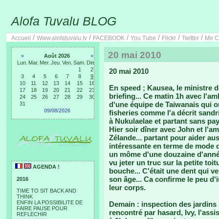
Alofa Tuvalu BLOG
/
/
/
/
/
/
Accueil
Www.alofatuvalu.tv
FACEBOOK
You Tube
Flickr
Twitter
Me C
20 mai 2010
«
Août 2026
»
Lun.
Mar.
Mer.
Jeu.
Ven.
Sam.
Dim.
1
2
20 mai 2010
3
4
5
6
7
8
9
10
11
12
13
14
15
16
En speed ; Kausea, le ministre d
17
18
19
20
21
22
23
briefing... Ce matin 1h avec l'
24
25
26
27
28
29
30
d'une équipe de Taiwanais qui on
31
09/08/2026
fisheries comme l'a décrit sandr
à Nukulaelae et partant sans paye
Hier soir dîner avec John et l'
Zélande... partant pour aider au
intéressante en terme de mode d
un môme d'une douzaine d'années
vu jeter un truc sur la petite toi
AGENDA !
bouche... C'était une dent qui ve
son âge... Ca confirme le peu d
2016
leur corps.
TIME TO SIT BACK AND
THINK
ENFIN LA POSSIBILITE DE
Demain : inspection des jardins 
FAIRE PAUSE POUR
rencontré par hasard, Ivy, l'assist
REFLECHIR