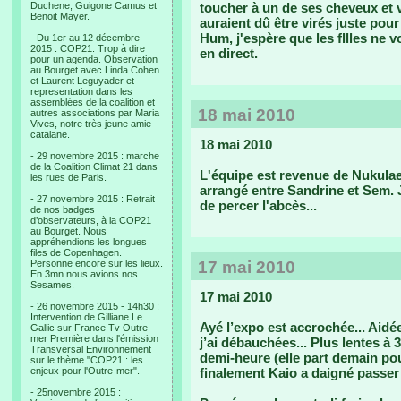
Duchene, Guigone Camus et
toucher à un de ses cheveux et vo
Benoit Mayer.
auraient dû être virés juste pour
Hum, j'espère que les fllles ne 
- Du 1er au 12 décembre
2015 : COP21. Trop à dire
en direct.
pour un agenda. Observation
au Bourget avec Linda Cohen
et Laurent Leguyader et
representation dans les
assemblées de la coalition et
18 mai 2010
autres associations par Maria
Vives, notre très jeune amie
catalane.
18 mai 2010
- 29 novembre 2015 : marche
de la Coalition Climat 21 dans
L'équipe est revenue de Nukulae
les rues de Paris.
arrangé entre Sandrine et Sem. 
- 27 novembre 2015 : Retrait
de percer l'abcès...
de nos badges
d’observateurs, à la COP21
au Bourget. Nous
appréhendions les longues
files de Copenhagen.
Personne encore sur les lieux.
17 mai 2010
En 3mn nous avions nos
Sesames.
17 mai 2010
- 26 novembre 2015 - 14h30 :
Intervention de Gilliane Le
Ayé l’expo est accrochée... Aidée
Gallic sur France Tv Outre-
mer Première dans l'émission
j’ai débauchées... Plus lentes à 
Transversal Environnement
demi-heure (elle part demain po
sur le thème "COP21 : les
enjeux pour l'Outre-mer".
finalement Kaio a daigné passer 
- 25novembre 2015 :