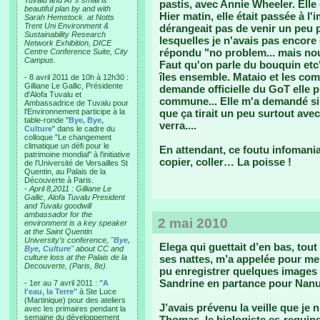
Tuvalu and AT’s small is
pastis, avec Annie Wheeler. Elle 
beautiful plan by and with
Hier matin, elle était passée à l'
Sarah Hemstock. at Notts
Trent Uni Environment &
dérangeait pas de venir un peu p
Sustainability Research
lesquelles je n'avais pas encore 
Network Exhibition, DICE
répondu "no problem... mais nou
Centre Conference Suite, City
Campus.
Faut qu'on parle du bouquin etc".
îles ensemble. Mataio et les c
- 8 avril 2011 de 10h à 12h30 :
Gilliane Le Gallic, Présidente
demande officielle du GoT elle 
d'Alofa Tuvalu et
commune... Elle m'a demandé si on
Ambassadrice de Tuvalu pour
l'Environnement participe à la
que ça tirait un peu surtout avec
table-ronde "
Bye, Bye,
verra....
Culture
" dans le cadre du
colloque "Le changement
climatique un défi pour le
En attendant, ce foutu infomania
patrimoine mondial" à l'initiative
copier, coller… La poisse !
de l'Université de Versailles St
Quentin, au Palais de la
Découverte à Paris.
-
April 8,2011 : Gilliane Le
Gallic, Alofa Tuvalu President
and Tuvalu goodwill
ambassador for the
2 mai 2010
environment is a key speaker
at the Saint Quentin
University’s conference, "
Bye,
Elega qui guettait d’en bas, to
Bye, Culture
" about CC and
culture loss at the Palais de la
ses nattes, m’a appelée pour me 
Decouverte, (Paris, 8e).
pu enregistrer quelques images d
Sandrine en partance pour Nan
- 1er au 7 avril 2011 :
"A
l'eau, la Terre"
à Ste Luce
(Martinique) pour des ateliers
J’avais prévenu la veille que je n
avec les primaires pendant la
semaine du développement
Thomas, le biologiste es-requin