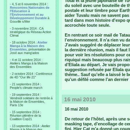
Total et la jeune japonaise de 
- 4, 5 et 6 novembre 2014 :
du soleil avec une bouteille de t
Rencontres Nationales de
postale et leur timbre pour Eart
l'Education à
l'Environnement et au
aider Tuvalu mais ne savent pas
Développement Durable
à
tard dans mon histoire d'expo q
Gouville s/Mer
accrochée toute seule.
- 3 novembre 2014 : CA
stratégique du Réseau Action
En rentrant ce soir mail de Tatau
Climat
l’environnement. Il n’a rien vu d
- 18 octobre 2014 :
Atelier
J’avais suggéré de déplacer leu
Manga à la Maison des
la dernière réunion, mais il faut
Ensembles
, présentation de
José aux mang'ados
pour voir les résolutions pour ce
riquiqui mais beaucoup plus ra
- 4 et 11 octobre 2014 :
Ateliers Manga à la Maison
d’Eliala au départ. Je vais propo
des Ensembles
suggestion refusée par Eliala qui
- 2 octobre 2014 : Conférence
thème.. Sauf qu’elle a laissé le 
de 4D "Our life 21"
qu’un défilé comme l’an dernier
- 21 septembre 2014 :
People's climate march
- 19 septembre 2014 :
Vendredi solidaire de rentrée à
16 mai 2010
la Maison de Ensembles,
Paris 13e
16 mai 2010
- 15 septembre 2014 :
Réunion plénière de la
De retour de l’hôtel, après une
Coalition Cop21
masking tape, d’encollage de cent
- 13 septembre 2014 : Atelier
fini. Hier Cat m’a donné un cou
Manga à la Maison des