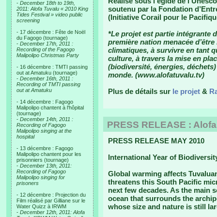
Réalisé sous l’égide de l’Unesco,
-
December 18th to 19th,
soutenu par la Fondation d’Entr
2011: Alofa Tuvalu « 2010 King
Tides Festival » video public
(Initiative Corail pour le Pacif
screening
- 17 décembre : Fête de Noël
*Le projet est partie intégrante 
du Fagogo (tournage)
première nation menacée d’être 
-
December 17th, 2011 :
climatiques, à survivre en tant q
Recording of the Fagogo
Malipolipo Christmas Party
culture, à travers la mise en pla
(biodiversité, énergies, déchets
- 16 décembre : TMTI passing
out at Amatuku (tournage)
monde. (www.alofatuvalu.tv)
-
December 16th, 2011 :
Recording of TMTI passing
out at Amatuku
Plus de détails sur
le projet
&
Ra
- 14 décembre : Fagogo
Malipolipo chantent à l'hôpital
(tournage)
-
December 14th, 2011 :
PRESS RELEASE : Alofa T
Recording of Fagogo
Malipolipo singing at the
hospital
PRESS RELEASE MAY 2010
- 13 décembre : Fagogo
Malipolipo chantent pour les
International Year of Biodiversit
prisonniers (tournage)
-
December 13th, 2011:
Recording of Fagogo
Global warming affects Tuvaluan 
Malipolipo singing for
threatens this South Pacific mic
prisoners
next few decades. As the main so
- 12 décembre : Projection du
ocean that surrounds the archipe
Film réalisé par Gilliane sur le
whose size and nature is still l
Water Quizz à IRWM
-
December 12th, 2011: Alofa