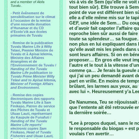
vis à vis de Sem (qu’elle ne voit 
and a member of Alofa
Tuvalu..
tout bien sûr). Elle trouve à S
point de vue est différent bien s
-
Petit événement de
sensibilisation sur le climat
elle a d’elle même mis sur le ta
à l'occasion de la remise
GEF, une idée de Sem… Du coup, e
d'une nouvelle donation
et d’avoir fait capoter l’affaire 
d'Hunamar et du CD
d'Ecolo'zik aux écoles
reproche bien sûr aussi de fair
primaires de Tuvalu
toute sa splendeur… sa fougue… 
-
Remise de la publication
non plus en lui expliquant dans
Tuvalu Marine Life à Willy
qu’elle avait mis les pieds dan
Telavi, Premier Ministre de
sont leurs affaires. Si on en bén
Tuvalu et à Apisai Ielemia,
Ministre des Affaires
proposer… En gros elle veut im
étrangères et de
l’autre et le tout à la vitesse d’
l'Environnement de Tuvalu /
Handing of the Tuvalu
comme ça… Je ferais la gueule au
Marine Life publication to
qui j’ai un peu demandé avant de
Tuvalu Prime Minister Willy
Telavi and to Apisai Ielemia,
part en vrille. En moins de temps
Minister of Foreign Affairs
brûlant, les larmes aux yeux, au t
and Environment.
avec lui ». Heureusement y’a Lee
- Remise des copies
électroniques des rapports
De Nanumea, Teu se réjouissait 
Tuvalu Marine Life à Sam
Finikaso, Patron du service
que l’entente ait été retrouvée e
des Pêches de Tuvalu et
la dernière soirée…
Uluao Lauti, représentant
du Kaupule de Funafuti /
Handing of the Tuvalu
*Lee à propos duquel, sans le n
Marine Life reports’
le responsable du biogas » est p
electronic copies Sam
Finikaso, Head of Tuvalu
voulais t’en avertir…
Fisheries and Uluao Lauti,