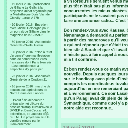
à 9h lorsqu’ils seraient venus me 
- 19 mars 2016 : participation
plus tôt n'était pas plus informé
de Gilliane Le Gallic à la
concurrentes les mieux placées..
projection-débat organisée par
la Médiathèque Boris Vian de
participants ne le savaient pas n
Chevilly-Larue. A 17h
faire une annonce radio... C'est 
- 10 février 2016 : Entretien
avec Michel Delberghe pour
Bon rendez-vous avec Kausea. O
un portrait de Gilliane dans le
Nanumaga a demandé au parlemen
magazine de la CIMADE
à partir des mangroves qu’il veu
- 30 janvier 2016 : Assemblée
» qui ont répondu que c’était trop
Générale d’Alofa Tuvalu
bien sûr à Sarah et que s’il avai
- 30 janvier 2016 : “Non à l’état
n’hésite pas à faire appel à nous
d’urgence” une manifestation
m’a t’il confirmé.
dans de nombreuses villes
françaises dont Paris bien sûr
. L’assemblée nous a
Et bon rendez-vous ce matin av
empêchés d’y participer.
nouvelle. Depuis quelques jours
- 23 janvier 2016 : Assemblée
sur le handicap avec plein d'invi
Générale de la Coalition 21
compris les coordinateus tuvaluen
- 16 janvier 2016 : marche de
aujourd'hui en me remerciant p
soutien aux agriculteurs de
et Environnement. Ce soir Lasalo
Notre Dame des Landes
qu'un Palagi avait dit plein de bi
- D’Aout à fin décembre :
Sympathique, comme quoi y'a pas
préparation et clôture du
dossier “biorap Tuvalu“avec le
notre aide est reconnue..
SPREP et Dani Ceccarrelli,
scientifique, co-auteure déjà
du TML Un projet annulé à la
dernière minute par le
Gouvernement.
19 mai 2010