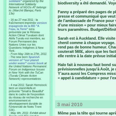
solidaire"
organized by the
biodiversity a été demandé. Voyo
International Solidarity
Network of NGOs AT belongs
to. (Marché Blanqui, Paris
Fanny a préparé des pages de p
13e)
presse et communiqué que veut f
- 16 au 27 mai 2011 : la
de l’ambassade de France pour vo
fraîchement imprimée
version
d’une mission « pour mieux fair
espagnole de la BD "A
leurs paramètres. Budget/Définit
l'eau, la Terre"
sera
présentée par le Réseau
Action Climat Tuvaluen dont
Sarah est à Auckland. Elle visite
Alofa Tuvalu est membre, au
Forum Permanent des
chenil comme à chaque voyage. Ce
Nations Unies sur les
rend pas de bonne humeur. Chan
Questions Indigènes à New
York.
couterait 560£, alors que les fa
-
From May 16th to 27th, 2011
elle rentre à la date prévue init
: The new born
Spanish
version of “our planet
under water” comic book
at
Halo fait à nouveau faut bond su
the United Nations Permanent
prévisionnelles jusqu'à Août, j
Forum on Indigenous Issues
in New York with the TuCan
Y’aura aussi les Compress missi
(Tuvalu Climate Action
« appel à candidature » pour l’ex
Network) representatives.
- 4 mai 2011: Sarah Hemstock
tient un stand Alofa et
présente "Small is Beautiful"
dans le cadre de l'exposition
du réseau de recherche en
environnement et
3 mai 2010
développement durable de
l'Université de Notts Trent
(Uk).
Même pas la tête qui tourne aprè
-
May 4th, 2011: Exhibit about