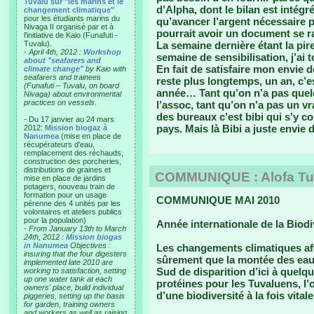
Tuvalu sur "les marins et le
d’Alpha, dont le bilan est intégr
changement climatique"
pour les étudiants marins du
qu’avancer l’argent nécessaire p
Nivaga II organisé par et à
pourrait avoir un document se r
l'initiative de Kaio (Funafuti -
Tuvalu).
La semaine dernière étant la pir
-
April 4th, 2012 :
Workshop
semaine de sensibilisation, j’ai 
about "seafarers and
En fait de satisfaire mon envie de
climate change"
by Kaio with
seafarers and trainees
reste plus longtemps, un an, c’e
(Funafuti – Tuvalu, on board
année… Tant qu’on n’a pas quelq
Nivaga) about environmental
practices on vessels.
l’assoc, tant qu’on n’a pas un 
des bureaux c’est bibi qui s’y c
- Du 17 janvier au 24 mars
pays. Mais là Bibi a juste envie d
2012:
Mission biogaz à
Nanumea
(mise en place de
récupérateurs d'eau,
remplacement des réchauds,
construction des porcheries,
distributions de graines et
COMMUNIQUE : Alofa Tuva
mise en place de jardins
potagers, nouveau train de
formation pour un usage
COMMUNIQUE MAI 2010
pérenne des 4 unités par les
volontaires et ateliers publics
pour la population)
Année internationale de la Biodiv
-
From January 13th to March
24th, 2012 :
Mission biogas
in Nanumea
Objectives :
Les changements climatiques aff
insuring that the four digesters
sûrement que la montée des eau
implemented late 2010 are
Sud de disparition d’ici à quelq
working to satisfaction, setting
up one water tank at each
protéines pour les Tuvaluens, l’
owners' place, build individual
d’une biodiversité à la fois vita
piggeries, setting up the basis
for garden, training owners
and workers as well as raising