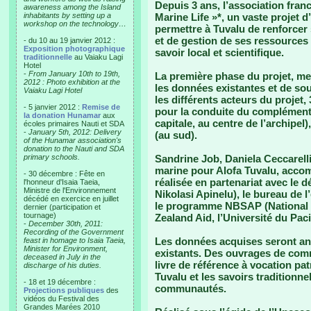
Depuis 3 ans, l’association fran
awareness among the Island
inhabitants by setting up a
Marine Life »*, un vaste projet d
workshop on the technology…
permettre à Tuvalu de renforcer 
et de gestion de ses ressources
- du 10 au 19 janvier 2012 :
Exposition photographique
savoir local et scientifique.
traditionnelle
au Vaiaku Lagi
Hotel
-
From January 10th to 19th,
La première phase du projet, me
2012 : Photo exhibition at the
les données existantes et de sou
Vaiaku Lagi Hotel
les différents acteurs du projet,
- 5 janvier 2012 :
Remise de
pour la conduite du complément d
la donation Hunamar
aux
capitale, au centre de l’archipel
écoles primaires Nauti et SDA
-
January 5th, 2012: Delivery
(au sud).
of the Hunamar association's
donation to the Nauti and SDA
primary schools.
Sandrine Job, Daniela Ceccarelli
marine pour Alofa Tuvalu, acco
- 30 décembre : Fête en
réalisée en partenariat avec le
l'honneur d'Isaia Taeia,
Ministre de l'Environnement
Nikolasi Apinelu), le bureau de
décédé en exercice en juillet
le programme NBSAP (National B
dernier (participation et
tournage)
Zealand Aid, l’Université du Pa
-
December 30th, 2011:
Recording of the Government
Les données acquises seront an
feast in homage to Isaia Taeia,
Minister for Environment,
existants. Des ouvrages de com
deceased in July in the
livre de référence à vocation pat
discharge of his duties.
Tuvalu et les savoirs traditionn
- 18 et 19 décembre :
communautés.
Projections publiques
des
vidéos du Festival des
Grandes Marées 2010