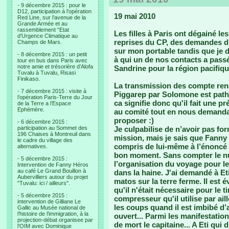
- 9 décembre 2015 : pour le
D12, participation à l’opération
19 mai 2010
Red Line, sur l’avenue de la
Grande Armée et au
rassemblement “Etat
Les filles à Paris ont dégainé l
d’Urgence Climatique au
reprises du CP, des demandes d’i
Champs de Mars.
sur mon portable tandis que je d
- 8 décembre 2015 : un petit
à qui un de nos contacts a passé 
tour en bus dans Paris avec
notre amie et trésorière d’Alofa
Sandrine pour la région pacifiqu
Tuvalu à Tuvalu, Risasi
Finikaso.
La transmission des compte ren
- 7 décembre 2015 : visite à
Piggarep par Solomone est pathét
l’opération Paris-Terre du Jour
ca signifie donc qu'il fait une p
de la Terre a l’Espace
Ephémère.
au comité tout en nous demandan
proposer :)
- 6 décembre 2015 :
participation au Sommet des
Je culpabilise de n’avoir pas for
196 Chaises à Montreuil dans
mission, mais je sais que Fanny l
le cadre du village des
compris de lui-même à l’énoncé d
alternatives.
bon moment. Sans compter le nua
- 5 décembre 2015 :
l’organisation du voyage pour le
Intervention de Fanny Héros
au café Le Grand Bouillon à
dans la haine. J'ai demandé à Et
Aubervilliers autour du projet
matos sur la terre ferme. Il est 
"Tuvalu: ici / ailleurs".
qu'il n'était nécessaire pour le ti
- 5 décembre 2015 :
compresseur qu'il utilise par ail
intervention de Gilliane Le
les coups quand il est imbibé d’alc
Gallic au Musée national de
l’histoire de l’immigration, à la
ouvert... Parmi les manifestatio
projection-débat organisee par
de mort le capitaine... A Eti qui 
l’OIM avec Dominique