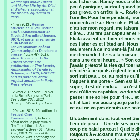
des fisheries. Randy nous a off
workshops about Tuvalu
and Marine Life by the D'Ici
peu à paniquer, surtout quand je 
et d'ailleurs association at
pas grave, on arrête là ».. Ravie
the tropical aquarium in
l’oreille. Pour faire pendant, moi
Paris.
concentrant sur Henrick et Eliala.
- 4 juin 2013 :
Remise
d’attirer mon regard, me faisant
officielle de Tuvalu Marine
Life à l'Ambassadeur de
bière… J’ai fini par capituler et
Tuvalu à Bruxelles, Unesco,
Eliala avaient un dîner et nous
UICN, et partenaires, suivie
d'un Mardi de
des fisheries et l’étudiant. Nou
l'environnement spécial
. -
seulement à ce moment-là j’ai s
(
Communiqué
et
Dossier de
me demande t’il » « à la maison, 
presse
) /
June 4th, 2013:
Alofa Tuvalu hands the
dans une demi heure… » Son copa
Tuvalu Marine Life
j’avais prétexté la tête qui tour
publication to Tine Leuelu,
Ambassador of Tuvalu to
décidée à ce qu’ils règlent leur 
Belgium, to IUCN, UNESCO
sortirait pas… ou au moins qu’i
and its partners, at the
frapper à ma porte « Sem est là » 
tropical aquarium in Paris.
-
Press release
super, il est détendu »… « c’est l’o
moi n’étions capables, workoho
- 26 mai 2013 : Vide-Grenier
de la Butte Bergeyre (Paris
passer une soirée pour rire… et 
19e) /
May 26th, 2013:
dit, il faut moi aussi que je parl
Bergeyre hill back yard sale.
ce qui ne va pas depuis une pai
- 29 mars 2013: 19e édition du
Festival Ciné
Globalement donc tout va et Sa
Environnement
, Alofa en
débat après la projection du
fleur de peau… Une de ses premi
film, "Les bêtes du Sud
coup de balai partout ! Quelle 
sauvage" à Sées (61). /
Mars
29th, 2013: "Beasts of the
toujours à Auckland m’a envoyé 2
Southern Wild" screening and
courrier adressé au directeur de