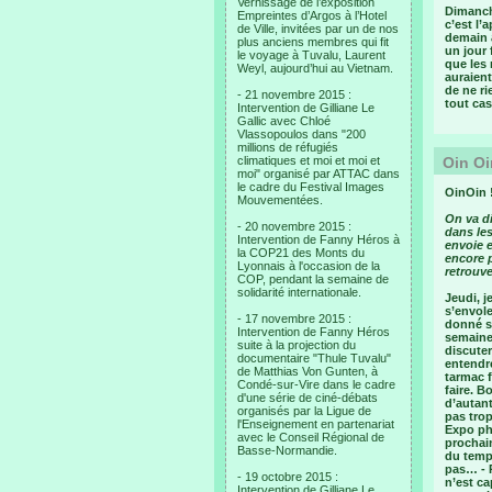
Vernissage de l’exposition
Dimanche
Empreintes d’Argos à l’Hotel
c’est l’
de Ville, invitées par un de nos
demain a
plus anciens membres qui fit
un jour 
le voyage à Tuvalu, Laurent
que les 
Weyl, aujourd’hui au Vietnam.
auraient
de ne ri
- 21 novembre 2015 :
tout cas
Intervention de Gilliane Le
Gallic avec Chloé
Vlassopoulos dans "200
millions de réfugiés
climatiques et moi et moi et
Oin Oi
moi" organisé par ATTAC dans
le cadre du Festival Images
OinOin 
Mouvementées.
On va di
- 20 novembre 2015 :
dans les
Intervention de Fanny Héros à
envoie e
la COP21 des Monts du
encore p
Lyonnais à l'occasion de la
retrouv
COP, pendant la semaine de
solidarité internationale.
Jeudi, j
s’envole
- 17 novembre 2015 :
donné sa
Intervention de Fanny Héros
semaine 
suite à la projection du
discuter
documentaire "Thule Tuvalu"
entendre
de Matthias Von Gunten, à
tarmac f
Condé-sur-Vire dans le cadre
faire. B
d'une série de ciné-débats
d’autant
organisés par la Ligue de
pas trop
l'Enseignement en partenariat
Expo pho
avec le Conseil Régional de
prochain
Basse-Normandie.
du temp
pas… - P
- 19 octobre 2015 :
n’est ca
Intervention de Gilliane Le