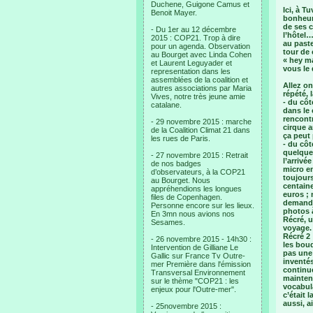
Duchene, Guigone Camus et
Ici, à T
Benoit Mayer.
bonheur 
de ses c
- Du 1er au 12 décembre
l’hôtel…
2015 : COP21. Trop à dire
au paste
pour un agenda. Observation
tour de 
au Bourget avec Linda Cohen
« hey ma
et Laurent Leguyader et
vous le 
representation dans les
assemblées de la coalition et
Allez on
autres associations par Maria
répété, 
Vives, notre très jeune amie
- du côt
catalane.
dans le
rencontr
- 29 novembre 2015 : marche
cirque a
de la Coalition Climat 21 dans
ça peut
les rues de Paris.
- du côt
quelques
- 27 novembre 2015 : Retrait
l’arrivé
de nos badges
micro e
d’observateurs, à la COP21
toujour
au Bourget. Nous
centaine
appréhendions les longues
euros ; 
files de Copenhagen.
demande
Personne encore sur les lieux.
photos à
En 3mn nous avions nos
Récré, u
Sesames.
voyage. 
Récré 2 
- 26 novembre 2015 - 14h30 :
les bouq
Intervention de Gilliane Le
pas une
Gallic sur France Tv Outre-
inventés
mer Première dans l'émission
continué
Transversal Environnement
mainten
sur le thème "COP21 : les
vocabula
enjeux pour l'Outre-mer".
c’était 
aussi, ai
- 25novembre 2015 :