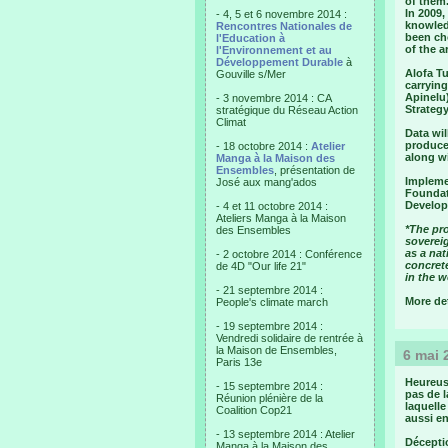
of them
In 2009,
- 4, 5 et 6 novembre 2014 :
knowledg
Rencontres Nationales de
been cho
l'Education à
of the a
l'Environnement et au
Développement Durable
à
Alofa Tu
Gouville s/Mer
carrying
Apinelu
- 3 novembre 2014 : CA
Strategy
stratégique du Réseau Action
Climat
Data wi
produced
- 18 octobre 2014 :
Atelier
along wi
Manga à la Maison des
Ensembles
, présentation de
Implemen
José aux mang'ados
Foundati
Develop
- 4 et 11 octobre 2014 :
Ateliers Manga à la Maison
*The pro
des Ensembles
sovereig
as a nat
- 2 octobre 2014 : Conférence
concrete
de 4D "Our life 21"
in the w
- 21 septembre 2014 :
More de
People's climate march
- 19 septembre 2014 :
Vendredi solidaire de rentrée à
la Maison de Ensembles,
6 mai 
Paris 13e
Heureus
- 15 septembre 2014 :
pas de l
Réunion plénière de la
laquelle
Coalition Cop21
aussi en
- 13 septembre 2014 : Atelier
Déceptio
Manga à la Maison des