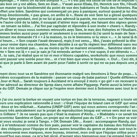
repérage… « Viens on va dire bonjour »….. « c’est pas ma tasse de thé de m’impose
is bon on y est allées, Sem en était… Y’avait aussi Eliala, Eti, Henrick son fils, l’étud
un master sur la biodiversité du point de vue des habitants et Teulu des fisheries. R
ffert une bière. Sandrine qui commençait un peu à paniquer, surtout quand je lui disa
trop émotionnelle, « pas grave, on arrête là ».. Ravie de voir Sem lui a glissé quelque
e. Pour faire pendant, moi je ne lui ai pas adressé la parole, me concentrant sur Henrick
 De l’autre côté de la table, il essayait d’attirer mon regard, me faisant des signes genre
 en tenant sa bière… J’ai fini par capituler et répondre à son invite « cheers ». Randy e
 un dîner et nous nous sommes retrouvés avec Sem, le mec des fisheries et l’étudiant
mes levées aussi pour partir et seulement à ce moment-là j’ai serré la main de Sem 
enant me demande t’il » « à la maison, tu es le bienvenu si tu veux »… « Je serai là 
 heure… » Son copain l’avait devancé, mais il est venu… Moi, j’avais prétexté la tête
 pour rester dans ma chambre, bien décidée à ce qu’ils règlent leur différend sans mo
on ne s’en sortirait pas… ou au moins qu’ils se marrent ensemble… Sandrine vient de
te « Sem est là » « oui je sais je l’ai entendu arriver » « c’est super, il est détendu »… 
if.. tu sais, j’ai réalisé que ni toi ni moi n’étions capables, workoholic que nous somm
nt passer une soirée pour rire… et c’est bien que vous le fassiez. ». Ouf… Ceci dit, il
i que je parle à Sem avant de partir pour l’aider à sortir ce qui ne va pas depuis une p
s.
ment donc tout va et Sandrine est étonnante malgré ses émotions à fleur de peau… 
ières occupations de la matinée : passer un coup de balai partout ! Quelle différenc
Jour et Nuit… Sarah toujours à Auckland m’a envoyé 2 mots « go girl » en recevant l
ier adressé au directeur de Sprep dans notre affaire Piggarep. Partie aussi la lettre po
e du GEF. Demain je clique sur je l’espère mon dernier mot à Solomone avec tout le
.
 j’ai cru avoir la berlue en voyant une tortue en bas de la terrasse, nageant a toute v
ours une explication rationnelle à tout : c’était l’équipe de Island care et GEF qui vena
 deux et les relâchait… Katarina (UNDP GEF) avec qui nous avions correspondu l’an 
ours très amicalement sur le projet de reproduction biogaz est venue vers moi en sou
s Gilliane ? Je ne savais pas que c’était la maison d’Alofa… » Blablabla « ce serait b
ncontriez Sandrine et Dani, un projet qui ne dépend pas du GEF… » « On peut se voir
si vous voulez je serai à Tango. » OK Demain 14h… Avant : accompagner Randy, qui
e à m’embrasser comme du bon pain, passer voir le capitaine du bateau des fisheries
 des chèques pour l’équipe et divers autres broutilles du genre et demain soir tout 
Je retrouverai mes marques, mon bureau, internet, mon ordi que l’équipe utilise pour 
urd’hui pas grave, ça m’a fait récré, d’autant plus bienvenue que j’ai entamé hier le 