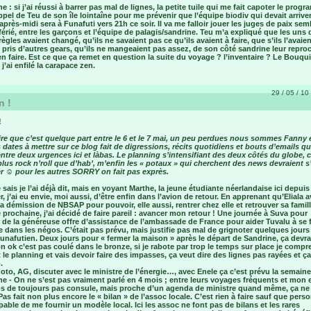
 : si j’ai réussi à barrer pas mal de lignes, la petite tuile qui me fait capoter le prog
appel de Teu de son île lointaîne pour me prévenir que l’équipe biodiv qui devait arrive
près-midi sera à Funafuti vers 21h ce soir. Il va me falloir jouer les juges de paix sembl
férié, entre les garçons et l’équipe de palagis/sandrine. Teu m’a expliqué que les uns 
règles avaient changé, qu’ils ne savaient pas ce qu’ils avaient à faire, que s’ils l’avaien
 pris d’autres gears, qu’ils ne mangeaient pas assez, de son côté sandrine leur reproc
en faire. Est ce que ça remet en question la suite du voyage ? l’inventaire ? Le Bouqu
 j’ai enfilé la carapace zen.
29 / 05 / 10 
n !
!
re que c’est quelque part entre le 6 et le 7 mai, un peu perdues nous sommes Fanny 
 dates à mettre sur ce blog fait de digressions, récits quotidiens et bouts d’emails que
ntre deux urgences ici et làbas. Le planning s’intensifiant des deux côtés du globe, c
lus rock n’roll que d’hab’, m’enfin les « potaux » qui cherchent des news devraient s
er ☺ pour les autres SORRY on fait pas exprès.
e sais je l’ai déjà dit, mais en voyant Marthe, la jeune étudiante néerlandaise ici depuis
r, j’ai eu envie, moi aussi, d’être enfin dans l’avion de retour. En apprenant qu’Eliala a
 démission de NBSAP pour pouvoir, elle aussi, rentrer chez elle et retrouver sa famil
prochaine, j’ai décidé de faire pareil : avancer mon retour ! Une journée à Suva pour
 de la généreuse offre d’assistance de l’ambassade de France pour aider Tuvalu à se f
 dans les négos. C’était pas prévu, mais justifie pas mal de grignoter quelques jours
unafutien. Deux jours pour « fermer la maison » après le départ de Sandrine, ça devrai
on ok c’est pas coulé dans le bronze, si je rabote par trop le temps sur place je compr
 le planning et vais devoir faire des impasses, ça veut dire des lignes pas rayées et ça
.
to, AG, discuter avec le ministre de l’énergie…, avec Enele ça c’est prévu la semaine
e - On ne s’est pas vraiment parlé en 4 mois ; entre leurs voyages fréquents et mon 
s de toujours pas consule, mais proche d’un agenda de ministre quand même, ça ne l
as fait non plus encore le « bilan » de l’assoc locale. C’est rien à faire sauf que pers
pable de me fournir un modèle local. Ici les assoc ne font pas de bilans et les rares