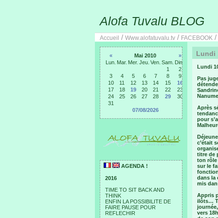
Alofa Tuvalu BLOG
/
/
Accueil
Www.alofatuvalu.tv
FACEBOOK
Lundi 
«
Mai 2010
»
Lun.
Mar.
Mer.
Jeu.
Ven.
Sam.
Dim.
Lundi 1
1
2
3
4
5
6
7
8
9
Pas juge
10
11
12
13
14
15
16
détenden
17
18
19
20
21
22
23
Sandrin
Nanume
24
25
26
27
28
29
30
31
Après s
07/08/2026
tendance
pour s’a
Malheur
Déjeune
c’était 
organise
titre de
ton rôle
AGENDA !
sur le f
fonctio
dans la 
2016
mis dans
TIME TO SIT BACK AND
Appris 
THINK
ilôts… T
ENFIN LA POSSIBILITE DE
journée,
FAIRE PAUSE POUR
vers 18h
REFLECHIR