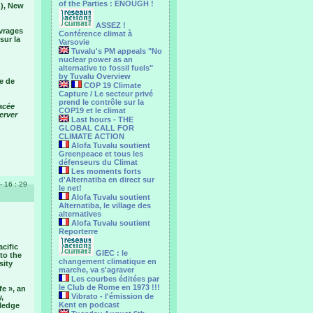
of the Parties : ENOUGH !
n), New
ASSEZ !
uvrages
Conférence climat à
sur la
Varsovie
Tuvalu's PM appeals "No
nuclear power as an
alternative to fossil fuels"
n
by Tuvalu Overview
se de
COP 19 Climate
Capture / Le secteur privé
prend le contrôle sur la
nacée
COP19 et le climat
erver
Last hours - THE
GLOBAL CALL FOR
CLIMATE ACTION
Alofa Tuvalu soutient
Greenpeace et tous les
défenseurs du Climat
Les moments forts
d'Alternatiba en direct sur
- 16 : 29
le net!
Alofa Tuvalu soutient
Alternatiba, le village des
alternatives
Alofa Tuvalu soutient
Reporterre
acific
GIEC : le
to the
changement climatique en
sity
marche, va s'agraver
Les courbes éditées par
le Club de Rome en 1973 !!!
e », an
Vibrato - l'émission de
,
Kent en podcast
wledge