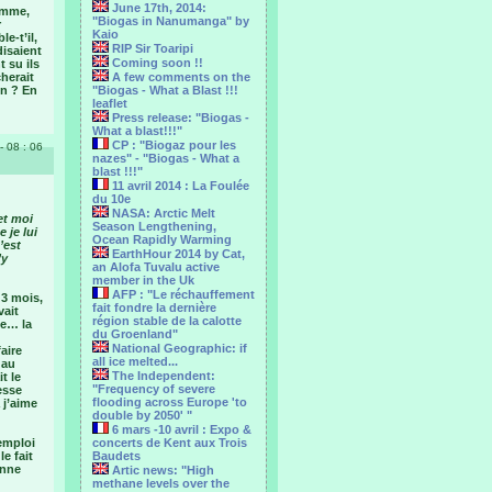
June 17th, 2014:
ramme,
"Biogas in Nanumanga" by
r
Kaio
e-t’il,
RIP Sir Toaripi
disaient
Coming soon !!
t su ils
herait
A few comments on the
in ? En
"Biogas - What a Blast !!!
leaflet
Press release: "Biogas -
What a blast!!!"
CP : "Biogaz pour les
- 08 : 06
nazes" - "Biogas - What a
blast !!!"
11 avril 2014 : La Foulée
du 10e
NASA: Arctic Melt
et moi
Season Lengthening,
 je lui
Ocean Rapidly Warming
’est
EarthHour 2014 by Cat,
’y
an Alofa Tuvalu active
member in the Uk
AFP : "Le réchauffement
 3 mois,
fait fondre la dernière
vait
région stable de la calotte
le… la
du Groenland"
National Geographic: if
aire
all ice melted...
 au
The Independent:
t le
"Frequency of severe
esse
flooding across Europe 'to
 j’aime
double by 2050' "
6 mars -10 avril : Expo &
emploi
concerts de Kent aux Trois
e fait
Baudets
onne
Artic news: "High
methane levels over the