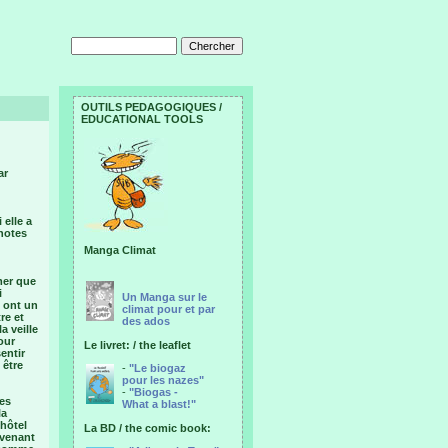
OUTILS PEDAGOGIQUES /
EDUCATIONAL TOOLS
ar
elle a
 notes
Manga Climat
mer que
i
Un Manga sur le
s ont un
climat pour et par
re et
des ados
a veille
pour
Le livret: / the leaflet
entir
 être
-
"Le biogaz
pour les nazes"
-
"Biogas -
les
What a blast!"
la
’hôtel
La BD / the comic book:
evenant