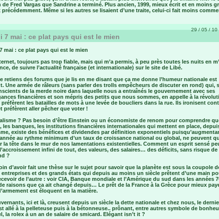
 de Fred Vargas que Sandrine a terminé. Plus ancien, 1999, mieux écrit et en moins g
 précédemment. Même si les autres se lisaient d’une traite, celui-ci fait moins commer
29 / 05 / 10 
 7 mai : ce plat pays qui est le mien
 mai : ce plat pays qui est le mien
ternet, toujours pas trop fiable, mais qui m’a permis, à peu près toutes les nuits en 
nce, de suivre l’actualité française (et internationale) sur le site de Libé.
e retiens des forums que je lis en me disant que ça me donne l’humeur nationale est
nt. Une armée de râleurs (sans parler des trolls empêcheurs de discuter en rond) qui, s
nscients de la merde noire dans laquelle nous a entraînés le gouvernement avec ses
ances financières et son mépris des petits que nous sommes, en appelle à la révoluti
 préfèrent les batailles de mots à une levée de boucliers dans la rue. Ils ironisent cont
t préfèrent aller pêcher que voter !
talisme ? Pas besoin d’être Einstein ou un économiste de renom pour comprendre qu
 les banques, les institutions financières internationales qui mettent en place, depui
sme, existe des bénéfices et dividendes par définition exponentiels puisqu’augmenta
année au rythme minimum d’un taux de croissance national ou global, ne peuvent q
 la tête dans le mur de nos lamentations existentielles. Comment un esprit sensé peu
 l’accroissement infini de tout, des valeurs, des salaires… des déficits, sans risque de
nd ?
in d’avoir fait une thèse sur le sujet pour savoir que la planète est sous la coupole d
 entreprises et des grands états qui depuis au moins un siècle prêtent d’une main po
cevoir de l’autre : voir CIA, Banque mondiale et l’Amérique du sud dans les années 70
de raisons que ça ait changé depuis… Le prêt de la France à la Grèce pour mieux pay
d’armement est éloquent en la matière.
ernants, ici et là, creusent depuis un siècle la dette nationale et chez nous, le dernie
st allé à la pelleteuse puis à la bétonneuse.. prônant, entre autres symbole de bonheu
l, la rolex à un an de salaire de smicard. Elégant isn’t it ?