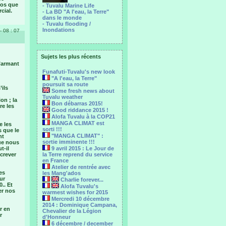
ros que
- Tuvalu Marine Life
cial.
- La BD "A l'eau, la Terre"
dans le monde
- Tuvalu flooding /
Inondations
- 08 : 07
Sujets les plus récents
m’armant
Funafuti-Tuvalu's new look
"A l'eau, la Terre"
poursuit sa route
’ils
Some fresh news about
Tuvalu weather
on ; la
Bon débarras 2015!
re les
Good riddance 2015 !
Alofa Tuvalu à la COP21
MANGA CLIMAT est
e les
sorti !!!
s que le
"MANGA CLIMAT" :
nt
sortie imminente !!!
ue nous
t-il
9 avril 2015 : Le Jour de
 crever
la Terre reprend du service
en France
Atelier de rentrée avec
es
les Mang'ados
ur
Charlie forever...
.. Et
Alofa Tuvalu's
er nos
warmest wishes for 2015
Mercredi 10 décembre
2014 : Dominique Campana,
r en
Chevalier de la Légion
r
d'Honneur
6 décembre / december