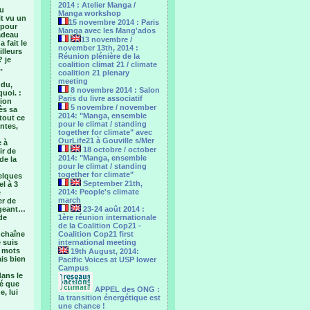
2014 : Atelier Manga /
du
Manga workshop
it vu un
15 novembre 2014 : Paris
 pour
Manga avec les Mang'ados
cadeau
13 novembre /
 fait le
november 13th, 2014 :
illeurs
Réunion plénière de la
? je
coalition climat 21 / climate
.
coalition 21 plenary
meeting
ndu,
8 novembre 2014 : Salon
uoi. :
Paris du livre associatif
tion
5 novembre / november
ès sa
2014: "Manga, ensemble
tout ce
pour le climat / standing
intes,
together for climate" avec
OurLife21 à Gouville s/Mer
e à
18 octobre / october
ir de
2014: "Manga, ensemble
de la
pour le ‎climat / standing
together for climate"
elques
September 21th,
l à 3
2014: People's climate
e
march
er de
rgeant…
23-24 août 2014 :
de
1ère réunion internationale
de la Coalition Cop21 -
nchaîne
Coalition Cop21 first
 suis
international meeting
c mots
19th August, 2014:
ais bien
Pacific Voices at USP lower
Campus
dans le
sé que
APPEL des ONG :
, lui
la transition énergétique est
une chance !