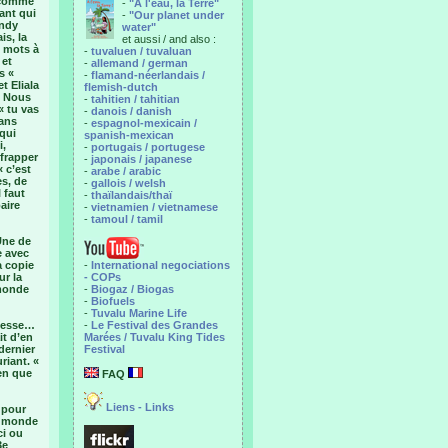
r comme
-
"A l'eau, la Terre"
iant qui
-
"Our planet under
andy
water"
is, la
et aussi / and also :
s mots à
-
tuvaluen / tuvaluan
 et
-
allemand / german
s «
-
flamand-néerlandais /
t Eliala
flemish-dutch
. Nous
-
tahitien / tahitian
« tu vas
-
danois / danish
dans
-
espagnol-mexicain /
 qui
spanish-mexican
i,
-
portugais / portugese
 frapper
-
japonais / japanese
« c’est
-
arabe / arabic
es, de
-
gallois / welsh
 faut
-
thaïlandais/thaï
aire
-
vietnamien / vietnamese
-
tamoul / tamil
Une de
e avec
a copie
-
International negociations
ur la
- COPs
 monde
-
Biogaz / Biogas
-
Biofuels
-
Tuvalu Marine Life
itesse…
-
Le Festival des Grandes
it d’en
Marées / Tuvalu King Tides
dernier
Festival
riant. «
ien que
FAQ
Liens - Links
 pour
le monde
ci ou
3e