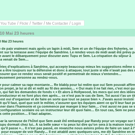
/
/
/
/
/
You Tube
Flickr
Twitter
Me Contacter
Login
10 Mai 23 heures
0 Mai 23 heures
 de paix vraiment mais après un lapin à midi, Sem et un de l’équipe des fisheries, se
t sur la terrasse avec l’équipe de Sandrine. Le rendez-vous de midi avait été prévu p
e avant le débarquement pour discuter avec Tupu et Sem. La crispation du séjour à
a venait de Sem…
éries d’explications à Sandrine, qui accepte beaucoup mieux les suggestions même si 
 a être toujours sur la défensive et donc à attaquer, tout juste si elle n’avait pas des
ssurer que ce rendez vous serait positif et permettrait de mieux s’entendre…
eusement personne au rendez-vous.
r pour calmer sa rage montante… Re blabla pour lui redire que oui Sem pouvait affir
son projet, je lui ai dit et redit au fil des années… « Oui mais il ne fait rien, c’est moi qu
, qui fait les demandes de fonds » « Et alors à Hollywood, les mecs qui ont des idée
 producteur et ne font plus rien après… ce n’est pas le cas de Sem. Toi aussi t’as un tit
 est oui d’organiser et de faire en sorte que tout se passe bien ». J’avais aussi insisté l
ait qu’il faut, quel que soit le métier, s’assurer que les équipes aient ce qu’il leur faut 
nner dans l’harmonie et ça commence par manger à leur faim… c’est aussi ne pas se s
configuration scolaire où un instructeur leur dit quoi faire… En tout cas, Sem ne peut
 cette position… Il faut adapter..
par la serveuse de l’hôtel que Sem avait été embarqué par Randy pour un voyage sur 
upu dormait chez lui.. A sa belle sœur « tu peux lui dire qu’on sera à la maison toute 
 qu’il passe »… Il n’est pas passé, en revanche nous avions prévu de faire un saut à l
 pour essayer de voir Randy… Il est attablé avec quelques-uns, me dit Sandrine en r