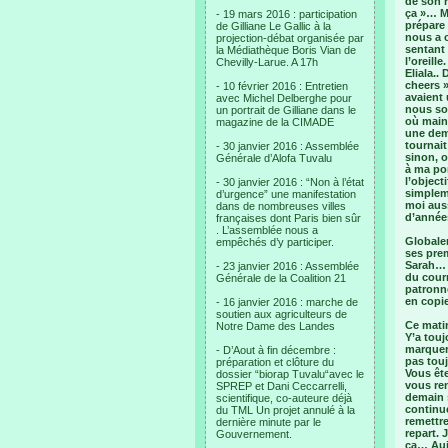
de son 
ça »… Ma
- 19 mars 2016 : participation
prépare 
de Gilliane Le Gallic à la
nous a o
projection-débat organisée par
sentant 
la Médiathèque Boris Vian de
l’oreill
Chevilly-Larue. A 17h
Eliala..
cheers »
- 10 février 2016 : Entretien
avaient
avec Michel Delberghe pour
nous som
un portrait de Gilliane dans le
où maint
magazine de la CIMADE
une demi
tournait
- 30 janvier 2016 : Assemblée
sinon, 
Générale d’Alofa Tuvalu
à ma por
l’object
- 30 janvier 2016 : “Non à l’état
simpleme
d’urgence” une manifestation
moi auss
dans de nombreuses villes
d’année
françaises dont Paris bien sûr
. L’assemblée nous a
Globale
empêchés d’y participer.
ses prem
Sarah… 
- 23 janvier 2016 : Assemblée
du courr
Générale de la Coalition 21
patronn
en copie
- 16 janvier 2016 : marche de
soutien aux agriculteurs de
Ce matin
Notre Dame des Landes
Y’a touj
marquer
- D’Aout à fin décembre :
pas touj
préparation et clôture du
Vous ête
dossier “biorap Tuvalu“avec le
vous re
SPREP et Dani Ceccarrelli,
demain 
scientifique, co-auteure déjà
continu
du TML Un projet annulé à la
remettre
dernière minute par le
repart. 
Gouvernement.
ça… Aujo