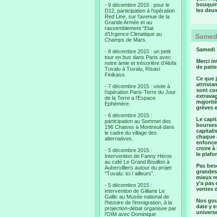
bouquin
- 9 décembre 2015 : pour le
les deux
D12, participation à l’opération
Red Line, sur l’avenue de la
Grande Armée et au
rassemblement “Etat
d’Urgence Climatique au
Samedi
Champs de Mars.
Samedi 7
- 8 décembre 2015 : un petit
tour en bus dans Paris avec
Merci in
notre amie et trésorière d’Alofa
de patie
Tuvalu à Tuvalu, Risasi
Finikaso.
Ce que j
attrista
- 7 décembre 2015 : visite à
sont co
l’opération Paris-Terre du Jour
extravag
de la Terre a l’Espace
majorité
Ephémère.
grèves e
- 6 décembre 2015 :
Le capi
participation au Sommet des
bourses,
196 Chaises à Montreuil dans
capitali
le cadre du village des
chaque 
alternatives.
enfoncer
croire à
- 5 décembre 2015 :
le plafo
Intervention de Fanny Héros
au café Le Grand Bouillon à
Pas beso
Aubervilliers autour du projet
grandes
"Tuvalu: ici / ailleurs".
mieux re
y’a pas 
- 5 décembre 2015 :
ventes 
intervention de Gilliane Le
Gallic au Musée national de
Nos gouv
l’histoire de l’immigration, à la
date y e
projection-débat organisee par
universe
l’OIM avec Dominique