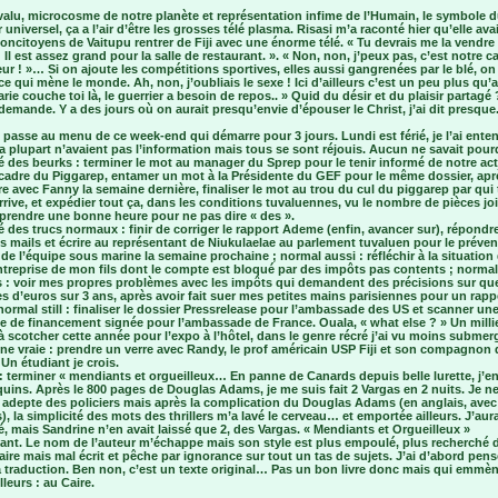
uvalu, microcosme de notre planète et représentation infime de l’Humain, le symbole 
universel, ça a l’air d’être les grosses télé plasma. Risasi m’a raconté hier qu’elle ava
oncitoyens de Vaitupu rentrer de Fiji avec une énorme télé. « Tu devrais me la vendre
 Il est assez grand pour la salle de restaurant. ». « Non, non, j’peux pas, c’est notre 
ur ! »… Si on ajoute les compétitions sportives, elles aussi gangrenées par le blé, on a
ce qui mène le monde. Ah, non, j’oubliais le sexe ! Ici d’ailleurs c’est un peu plus qu’a
rie couche toi là, le guerrier a besoin de repos.. » Quid du désir et du plaisir partagé 
demande. Y a des jours où on aurait presqu’envie d’épouser le Christ, j’ai dit presque.
 passe au menu de ce week-end qui démarre pour 3 jours. Lundi est férié, je l’ai ente
la plupart n’avaient pas l’information mais tous se sont réjouis. Aucun ne savait pourq
é des beurks : terminer le mot au manager du Sprep pour le tenir informé de notre ac
 cadre du Piggarep, entamer un mot à la Présidente du GEF pour le même dossier, apr
e avec Fanny la semaine dernière, finaliser le mot au trou du cul du piggarep par qui 
rrive, et expédier tout ça, dans les conditions tuvaluennes, vu le nombre de pièces jo
 prendre une bonne heure pour ne pas dire « des ».
é des trucs normaux : finir de corriger le rapport Ademe (enfin, avancer sur), répondr
 mails et écrire au représentant de Niukulaelae au parlement tuvaluen pour le préven
e de l’équipe sous marine la semaine prochaine ; normal aussi : réfléchir à la situation 
ntreprise de mon fils dont le compte est bloqué par des impôts pas contents ; normal
s : voir mes propres problèmes avec les impôts qui demandent des précisions sur qu
s d’euros sur 3 ans, après avoir fait suer mes petites mains parisiennes pour un rappe
normal still : finaliser le dossier Pressrelease pour l’ambassade des US et scanner un
 de financement signée pour l’ambassade de France. Ouala, « what else ? » Un milli
 scotcher cette année pour l’expo à l’hôtel, dans le genre récré j’ai vu moins subme
ne vraie : prendre un verre avec Randy, le prof américain USP Fiji et son compagnon 
Un étudiant je crois.
: terminer « mendiants et orgueilleux… En panne de Canards depuis belle lurette, j’e
uins. Après le 800 pages de Douglas Adams, je me suis fait 2 Vargas en 2 nuits. Je ne
 adepte des policiers mais après la complication du Douglas Adams (en anglais, ave
), la simplicité des mots des thrillers m’a lavé le cerveau… et emportée ailleurs. J’aur
, mais Sandrine n’en avait laissé que 2, des Vargas. « Mendiants et Orgueilleux »
ant. Le nom de l’auteur m’échappe mais son style est plus empoulé, plus recherché 
ire mais mal écrit et pêche par ignorance sur tout un tas de sujets. J’ai d’abord pen
la traduction. Ben non, c’est un texte original… Pas un bon livre donc mais qui emmène
lleurs : au Caire.