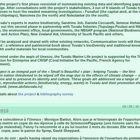
.
 the project’s first phase consisted of summarizing existing data and identifying gaps
e. After consultations with the project’s stakeholders, 3 out of 9 islands of Tuvalu 
sen to host the needed remaining investigations : Funafuti (the capital atoll, at the 
rchipelago), Nanumea (to the north) and Nukulaelae (to the south).
valu’s experts in marine biodiversity, Sandrine Job, Daniela Ceccarelli, Semese Alefai
 out this second phase in partnership with Tuvalu fisheries (Tupulaga Poulasi and Ni
), the environment office, local governments, the NBSAP program (National Biodivers
 and Action Plan), New Zealand Aid, University of South Pacific and others.
ll be analyzed and shared with other existing networks. Communication tools will the
 : a reference and patrimonial book about Tuvalu’s biodiversity and traditional kno
th useful materials for local communities.
ted under the aegis of Unesco, the Tuvalu Marine Life project is supported by the T
on for Entreprise and CRISP (Coral Initiative for the Pacific, French Agency for
ment).
ject is an integral part of the « Small is Beautiful » plan : helping Tuvalu -- the first
n nation threatened to be wiped off the map due to the effects of climate change -- 
ion and to preserve its identity and culture. These goals are addressed via a range of
, reproducible actions (biodiversity, energy, waste) in Tuvalu and their promotion e
orld. (www.alofatuvalu.tv)
tails about
the project
&
bibliography survey
19 / 05 / 10 
2010
e coincidence à l’Unesco : Monique Barbut. Alors que je m’interrogeais de l’opportun
a mettre en copie de ma réponse à celle de Solomone/Piggarep (une histoire sans fin 
 je reviendrai), Fanny l’a rencontrée et a pu lui toucher 2 mots du dossier. Elle sera do
 copie, avec le patron du Sprep, David Sheppard.
n du soir : après having raised my expectatives à l’annonce de l’ouverture du premie