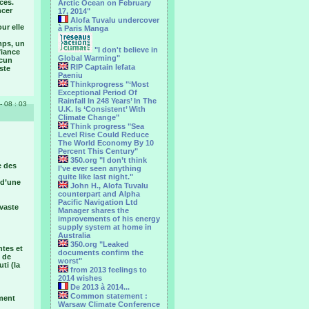
ces.
Arctic Ocean on February
ncer
17, 2014"
Alofa Tuvalu undercover
ur elle
à Paris Manga
emps, un
"I don't believe in
fiance
Global Warming"
acun
RIP Captain Iefata
ste
Paeniu
Thinkprogress "‘Most
Exceptional Period Of
Rainfall In 248 Years’ In The
- 08 : 03
U.K. Is ‘Consistent’ With
Climate Change"
Think progress "Sea
Level Rise Could Reduce
The World Economy By 10
Percent This Century"
350.org "I don’t think
e des
I’ve ever seen anything
quite like last night."
 d’une
John H., Alofa Tuvalu
counterpart and Alpha
Pacific Navigation Ltd
 vaste
Manager shares the
improvements of his energy
supply system at home in
Australia
350.org "Leaked
ntes et
documents confirm the
s de
worst"
ti (la
from 2013 feelings to
2014 wishes
De 2013 à 2014...
Common statement :
ement
Warsaw Climate Conference