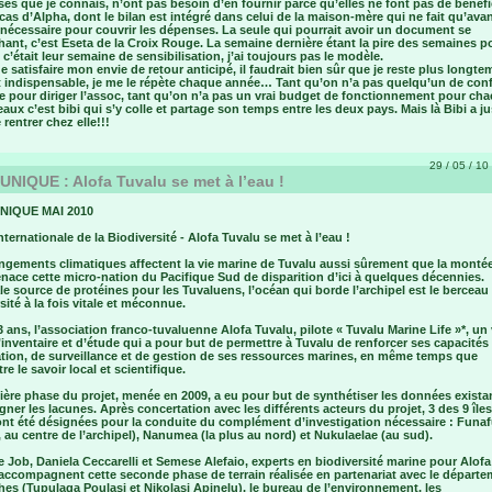
ses que je connais, n’ont pas besoin d’en fournir parce qu’elles ne font pas de bénéfi
 cas d’Alpha, dont le bilan est intégré dans celui de la maison-mère qui ne fait qu’ava
 nécessaire pour couvrir les dépenses. La seule qui pourrait avoir un document se
ant, c’est Eseta de la Croix Rouge. La semaine dernière étant la pire des semaines po
c’était leur semaine de sensibilisation, j’ai toujours pas le modèle.
de satisfaire mon envie de retour anticipé, il faudrait bien sûr que je reste plus longt
st indispensable, je me le répète chaque année… Tant qu’on n’a pas quelqu’un de con
e pour diriger l’assoc, tant qu’on n’a pas un vrai budget de fonctionnement pour ch
aux c’est bibi qui s’y colle et partage son temps entre les deux pays. Mais là Bibi a ju
 rentrer chez elle!!!
29 / 05 / 10 
IQUE : Alofa Tuvalu se met à l’eau !
IQUE MAI 2010
ternationale de la Biodiversité - Alofa Tuvalu se met à l’eau !
ngements climatiques affectent la vie marine de Tuvalu aussi sûrement que la monté
nace cette micro-nation du Pacifique Sud de disparition d’ici à quelques décennies.
le source de protéines pour les Tuvaluens, l’océan qui borde l’archipel est le berceau
sité à la fois vitale et méconnue.
 ans, l’association franco-tuvaluenne Alofa Tuvalu, pilote « Tuvalu Marine Life »*, un
’inventaire et d’étude qui a pour but de permettre à Tuvalu de renforcer ses capacités
ation, de surveillance et de gestion de ses ressources marines, en même temps que
tre le savoir local et scientifique.
ère phase du projet, menée en 2009, a eu pour but de synthétiser les données exista
gner les lacunes. Après concertation avec les différents acteurs du projet, 3 des 9 île
nt été désignées pour la conduite du complément d’investigation nécessaire : Funafu
, au centre de l’archipel), Nanumea (la plus au nord) et Nukulaelae (au sud).
 Job, Daniela Ceccarelli et Semese Alefaio, experts en biodiversité marine pour Alofa
 accompagnent cette seconde phase de terrain réalisée en partenariat avec le départ
es (Tupulaga Poulasi et Nikolasi Apinelu), le bureau de l’environnement, les