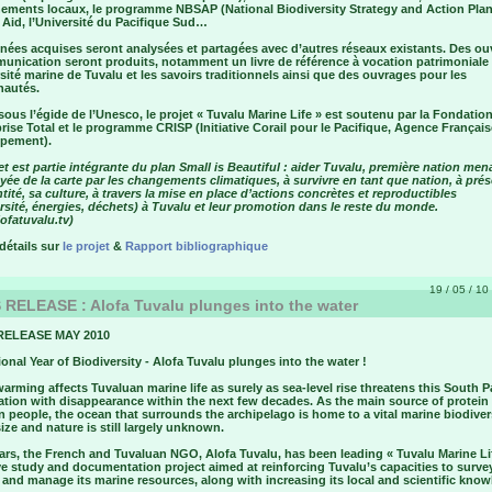
ements locaux, le programme NBSAP (National Biodiversity Strategy and Action Pla
 Aid, l’Université du Pacifique Sud…
nées acquises seront analysées et partagées avec d’autres réseaux existants. Des o
unication seront produits, notamment un livre de référence à vocation patrimoniale 
sité marine de Tuvalu et les savoirs traditionnels ainsi que des ouvrages pour les
autés.
sous l’égide de l’Unesco, le projet « Tuvalu Marine Life » est soutenu par la Fondatio
rise Total et le programme CRISP (Initiative Corail pour le Pacifique, Agence Françai
pement).
et est partie intégrante du plan Small is Beautiful : aider Tuvalu, première nation me
ayée de la carte par les changements climatiques, à survivre en tant que nation, à prés
tité, sa culture, à travers la mise en place d’actions concrètes et reproductibles
rsité, énergies, déchets) à Tuvalu et leur promotion dans le reste du monde.
ofatuvalu.tv)
détails sur
le projet
&
Rapport bibliographique
19 / 05 / 10 
RELEASE : Alofa Tuvalu plunges into the water
RELEASE MAY 2010
ional Year of Biodiversity - Alofa Tuvalu plunges into the water !
arming affects Tuvaluan marine life as surely as sea-level rise threatens this South P
ation with disappearance within the next few decades. As the main source of protein 
 people, the ocean that surrounds the archipelago is home to a vital marine biodiver
ze and nature is still largely unknown.
ars, the French and Tuvaluan NGO, Alofa Tuvalu, has been leading « Tuvalu Marine Lif
e study and documentation project aimed at reinforcing Tuvalu’s capacities to survey
and manage its marine resources, along with increasing its local and scientific kno