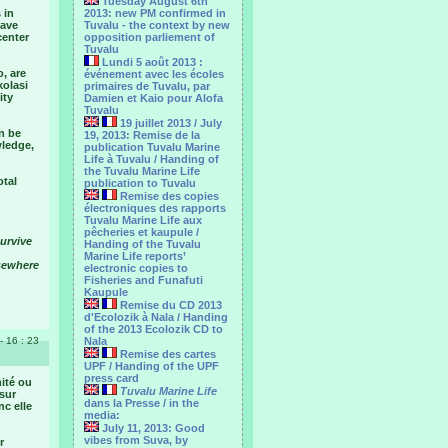
Tuesday August 6th
 in
2013: new PM confirmed in
have
Tuvalu - the context by new
center
opposition parliement of
Tuvalu
Lundi 5 août 2013 :
o, are
événement avec les écoles
kolasi
primaires de Tuvalu, par
ity
Damien et Kaio pour Alofa
Tuvalu
19 juillet 2013 / July
n be
19, 2013: Remise de la
wledge,
publication Tuvalu Marine
Life à Tuvalu / Handing of
the Tuvalu Marine Life
otal
publication to Tuvalu
Remise des copies
électroniques des rapports
Tuvalu Marine Life aux
pêcheries et kaupule /
survive
Handing of the Tuvalu
Marine Life reports’
lsewhere
electronic copies to
Fisheries and Funafuti
Kaupule
Remise du CD 2013
d'Ecolozik à Nala / Handing
of the 2013 Ecolozik CD to
- 16 : 23
Nala
Remise des cartes
UPF / Handing of the UPF
press card
ité ou
Tuvalu Marine Life
sur
dans la Presse / in the
nc elle
media:
July 11, 2013: Good
vibes from Suva, by
r