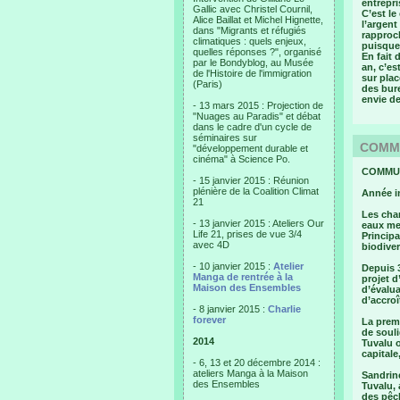
entrepri
Gallic avec Christel Cournil,
C’est le
Alice Baillat et Michel Hignette,
l’argent
dans "Migrants et réfugiés
rapproch
climatiques : quels enjeux,
puisque 
quelles réponses ?", organisé
En fait 
par le Bondyblog, au Musée
an, c’e
de l'Histoire de l'immigration
sur plac
(Paris)
des bure
envie de
- 13 mars 2015 : Projection de
"Nuages au Paradis" et débat
dans le cadre d'un cycle de
séminaires sur
COMMUN
"développement durable et
cinéma" à Science Po.
COMMUN
- 15 janvier 2015 : Réunion
plénière de la Coalition Climat
Année in
21
Les cha
- 13 janvier 2015 : Ateliers Our
eaux me
Life 21, prises de vue 3/4
Principa
avec 4D
biodiver
- 10 janvier 2015 :
Atelier
Depuis 3
Manga de rentrée à la
projet d
Maison des Ensembles
d’évalu
d’accroî
- 8 janvier 2015 :
Charlie
forever
La premi
de souli
2014
Tuvalu o
capitale
- 6, 13 et 20 décembre 2014 :
ateliers Manga à la Maison
Sandrine
des Ensembles
Tuvalu,
des pêch