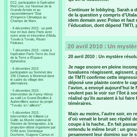
D12, participation à l’opération
Red Line, sur l’avenue de la
Continuer le lobbying. Sarah a dé
Grande Armée et au
rassemblement “Etat
de la question y compris d’Utala.
d’Urgence Climatique au
idem demain avec Polao et faut qu
Champs de Mars.
l’éducation, dont dépend TMTI, 
- 8 décembre 2015 : un petit
tour en bus dans Paris avec
notre amie et trésorière d’Alofa
Tuvalu à Tuvalu, Risasi
Finikaso.
20 avril 2010 : Un mystèr
- 7 décembre 2015 : visite à
l’opération Paris-Terre du Jour
20 avril 2010 : Un mystère résolu
de la Terre a l’Espace
Ephémère.
Je nage encore en pleine incom
- 6 décembre 2015 :
tuvaluens réagissent, agissent, 
participation au Sommet des
196 Chaises à Montreuil dans
de TMTI confirme cette impressi
le cadre du village des
déposé une plainte contre le capi
alternatives.
l’avion, a envoyé aujourd’hui le
- 5 décembre 2015 :
veulent pas le voir sur l’îlot à s
Intervention de Fanny Héros
réalisé qu’ils auraient à lui fai
au café Le Grand Bouillon à
Aubervilliers autour du projet
téméraires.
"Tuvalu: ici / ailleurs".
- 5 décembre 2015 :
Mais au moins, l’autre soir, en 
intervention de Gilliane Le
d’où venait le bruit sec répété 
Gallic au Musée national de
coupe à la hache.. En fait passa
l’histoire de l’immigration, à la
projection-débat organisee par
entendu le même bruit : un group
l’OIM avec Dominique
pesamment leur domino sur le s
Duchene, Guigone Camus et