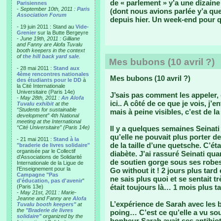
de « parlement » y’a une dizaine
Parisiennes
-
September 10th, 2011 :
Paris
(dont nous avions parlée y’a qu
Association Forum
depuis hier. Un week-end pour qu’i
- 19 juin 2011 : Stand au
Vide-
Grenier
sur la Butte Bergeyre
-
June 19th, 2011 : Gilliane
and Fanny are Alofa Tuvalu
booth keepers in the context
of
the hill back yard sale
.
Mes bubons (10 avril ?)
- 28 mai 2011 :
Stand aux
4ème rencontres nationales
Mes bubons (10 avril ?)
des étudiants pour le DD
à
la Cité Internationale
Universitaire (Paris 14e)
J’sais pas comment les appeler,
-
May 28th, 2011 :
An Alofa
ici.. A côté de ce que je vois, j
Tuvalu exhibit
at the
“Students for sustainable
mais à peine visibles, c’est de l
development” 4th National
meeting at the International
“Cité Universitaire” (Paris 14e)
Il y a quelques semaines Seinati 
qu’elle ne pouvait plus porter d
- 21 mai 2011 :
Stand à la
de la taille d’une quetsche. C’éta
"braderie de livres solidaire"
organisée par le Collectif
diabète. J’ai rassuré Seinati qu
d'Associations de Solidarité
de soutien gorge sous ses robe
Internationale de la Ligue de
l'Enseignement pour la
Go without it ! 2 jours plus tard e
Campagne "Pas
ne sais plus quoi et se sentait 
d'éducation, pas d'avenir
"
était toujours là… 1 mois plus ta
(Paris 13e)
-
May 21st, 2011 : Marie-
Jeanne and Fanny are
Alofa
L’expérience de Sarah avec les 
Tuvalu booth keepers"
at
the
"Braderie de livres
poing… C’est ce qu’elle a vu so
solidaire"
organized by the
bonheur Sarah avait ses antibioti