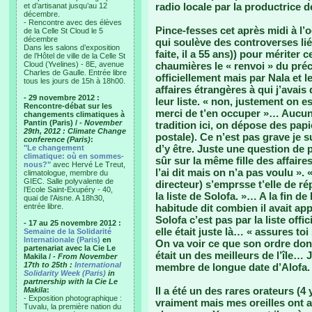
radio locale par la productrice d
et d’artisanat jusqu’au 12
décembre.
- Rencontre avec des élèves
Pince-fesses cet après midi à l’
de la Celle St Cloud le 5
décembre
qui soulève des controverses lié
Dans les salons d’exposition
faite, il a 55 ans)) pour mériter c
de l’Hôtel de ville de la Celle St
Cloud (Yvelines) - 8E, avenue
chaumières le « renvoi » du précé
Charles de Gaulle. Entrée libre
officiellement mais par Nala et l
tous les jours de 15h à 18h00.
affaires étrangères à qui j’avais
- 29 novembre 2012 :
leur liste. « non, justement on es
Rencontre-débat sur les
merci de t’en occuper »… Aucune
changements climatiques à
Pantin (Paris) /
- November
tradition ici, on dépose des papi
29th, 2012 : Climate Change
postale). Ce n’est pas grave je 
conference (Paris)
:
d’y être. Juste une question de 
"Le changement
climatique: où en sommes-
sûr sur la même fille des affaire
nous?"
avec Hervé Le Treut,
l’ai dit mais on n’a pas voulu ». 
climatologue, membre du
GIEC. Salle polyvalente de
directeur) s’emprsse t’elle de répon
l’Ecole Saint-Exupéry - 40,
la liste de Solofa. »… A la fin 
quai de l’Aisne. A 18h30,
entrée libre.
habitude dit combien il avait ap
Solofa c’est pas par la liste offic
- 17 au 25 novembre 2012 :
elle était juste là… « assures toi
Semaine de la Solidarité
Internationale (Paris)
en
On va voir ce que son ordre donne
partenariat avec la Cie Le
était un des meilleurs de l’île… 
Makila /
- From November
17th to 25th :
International
membre de longue date d’Alofa.
Solidarity Week (Paris)
in
partnership with la Cie Le
Il a été un des rares orateurs (4
Makila
:
- Exposition photographique :
vraiment mais mes oreilles ont a
Tuvalu, la première nation du