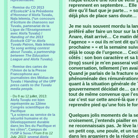
representative.
reprennent en septembre… Elle in
- Remise du CD 2013
dire qu’il faut que je parte… » s
d'Ecolozik* à la Présidente
d'Honneur d'Alofa Tuvalu,
déjà plus de place sans doute…
Nala Ielemia. (*un concours
d'écriture de chansons sur
Je me suis souvent mordu la lang
Tuvalu, partenariat de la
Ligue de l'Enseignement
préféré aller faire un tour sur la
avec Alofa Tuvalu) /
Anare, était arrivé… Ce matin déjà
Handing of the 2013
Ecolozik CD* to Alofa
l’agence » « oui ils m’ont dit qu’
Tuvalu Patron, Nala Ielemia
prochaine » « et la semaine sui
*(a song writing contest
déjà le coup de l’urgence… Ceci 
about Tuvalu, a partnership
between The Education
côtés : son bon caractère et sa 
League and Alofa Tuvalu).
(trop) ssuré je m’en passerai volo
- Remise des cartes de
conversation, tellement j’en ava
l'Union de la la Presse
Quand je parlais de la fracture 
Francophone aux
journalistes des Médias de
phénoménale des rémunérations 
Tuvalu /
Handing of the UPF
quant à la situation générale de
press cards to the Tuvalu
gouvernement décidait de… ça réta
media people.
tout de même convenue que l’espr
- Du 8 au 12 juillet, 2013:
car c’est sur cette ancré-là que 
Alofa Tuvalu est bien
représentée au 12ème
reprendre pied qu’une fois le f
Congrès scientifique du
Pacifique
Quelques jolis moments de la se
"La science au service de la
sécurité humaine et du
croisement, j’entends piailler e
Développement durable
ne reconnaissais pas. Je lève la 
dans les îles du Pacifique et
les côtes", Campus de
un petit cop, une poule, et un 
l'USP à Suva
/
From 8 to 12
dans les arganiers de la région 
July, 2013:
several Alofa