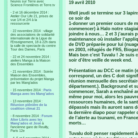
heures sur Terre avec
19 avril 2010
Science Frontières et Terre.tv
Well jeudi se termine sur 3 lapin
- 2 et 16 décembre 2014 :
Atelier Our Life 21, prises de
ce soir de
vue 1/4 et 2/4 à la
1-donner un premier cours de mon
ressourcerie
commencer) à Halo notre stagiair
- 22 novembre 2014 : village
joindre à nous… 2 et 3 j’aurais 
des associations de solidarité
internationale de la Ligue de
maintenance où installer l’appli
l'Enseignement, 18 à 22h dans
de DVD préparée pour lui (nuage
la salle de spectacle du centre
en 2003, réfugiés de FR5, Bioga
Tour des Dames, Paris
Mais bon c’est Tuvalu ! Je suis 
- 22 et 24 novembre 2014 :
soir d’être veille de week end.
ateliers Manga à la Maison
des Ensembles
Présentation au DCC ce matin (en
- 21 novembre 2014 : Soirée
correspond, un des C doit signif
Maison des Ensembles,
présentation du projet Manga
réunion mensuelle des secrétair
par les Mang'ados
département.). Background et sur
- 15 novembre 2014 :
Paris
commencer, Sarah a enchaîné ave
Manga avec les Mang'ados
même pour moi, alors les pauvre
- 13 novembre 2014 :
ressources humaines, de la santé
Réunion plénière de la
dépassés mais ils auront sans d
coalition climat 21
la dernière diapo pour rappeler 
- 8 novembre 2014 :
Forum
de l’alerte au tsunami, en Franc
Alter Libris avec les
morts…
Mang'ados et José
à
l'ancienne gare de Reuilly,
Paris 12e
Tuvalu doit penser rapidement à 