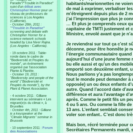
habitants/marionnettes ne voient
Paradis"/"Trouble in Paradise"
suivi d'un
débat avec
de mal à exprimer, verbaliser l
Christopher Horner
pour un
m’étreignent depuis plus de 2 m
réseau de professeurs de
sciences à Los Angeles
j’ai l’impression que plus je co
(Californie).
… Et plus je comprends ceux qui
-
October 28th, 2011 :
"
"Trouble in Paradise"
capitaine de TMTI justement et ce
screening and debate with
Ministre, envolé avant que je n’a
Christopher Horner for a
science network schools
headed by Lisa Niver Rajna.
Je reviendrai sur tout ça c’est s
(Los Angeles - California).
déconne, pour être honnête je n
- 19 octobre 2011 : Table-
l’énergie communautaire quand 
ronde dans le cadre de
aujourd’hui d’une jeune femme re
"Biodiversité et Peuples du
bu elle aussi et qu’un des mobile
monde", un événement
organisé par l'association
emporté son deuxième enfant, un
Plante & Planète.
Nous parlions y’a pas longtemps 
-
October 19, 2011 :
"Biodiversity and people of the
tout le monde peut demander à 
world" ("Biodiversité et
opposée) un ou deux enfants d’u
Peuples du monde"), by the
Plant & Planet Association.
autre. Quand l’accord date d’avan
différence et aura l’avantage d’
- 4 octobre 2011 : Gilliane
après. Comme le petit fils un pe
intervient au séminaire « Les
migrant(e)s du climat », à
4 ou 5 ans. Ou comme la fille de
Bruxelles
13 ans. L’enfant semblait conse
-
October 4th, 2011 : Gilliane
is a keyspeaker at the
voler son enfant.. C’est donc tr
"Climate Migrants" seminar in
Brussels
Mais bon, récré terminée pour ce 
- 10 septembre 2011 :
Forum
Secrétaires Permanents mardi, si
des Associations