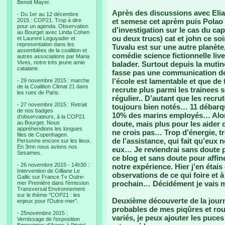
Benoit Mayer.
Après des discussions avec Eliala
- Du 1er au 12 décembre
2015 : COP21. Trop à dire
et semese cet aprèm puis Polao q
pour un agenda. Observation
d’investigation sur le cas du cap
au Bourget avec Linda Cohen
ou deux trucs) cat et john ce so
et Laurent Leguyader et
representation dans les
Tuvalu est sur une autre planète
assemblées de la coalition et
comédie science fictionnelle li
autres associations par Maria
Vives, notre très jeune amie
balader. Surtout depuis la muti
catalane.
fasse pas une communication de c
l’école est lamentable et que de 
- 29 novembre 2015 : marche
de la Coalition Climat 21 dans
recrute plus parmi les trainees so
les rues de Paris.
régulier.. D’autant que les recr
- 27 novembre 2015 : Retrait
toujours bien notés… 11 débarqu
de nos badges
10% des marins employés… Alors
d’observateurs, à la COP21
au Bourget. Nous
doute, mais plus pour les aider
appréhendions les longues
ne crois pas… Trop d’énergie, tro
files de Copenhagen.
de l’assistance, qui fait qu’eux 
Personne encore sur les lieux.
En 3mn nous avions nos
eux… Je reviendrai sans doute pou
Sesames.
ce blog et sans doute pour affin
- 26 novembre 2015 - 14h30 :
notre expérience. Hier j’en étai
Intervention de Gilliane Le
observations de ce qui foire et à
Gallic sur France Tv Outre-
prochain… Décidément je vais
mer Première dans l'émission
Transversal Environnement
sur le thème "COP21 : les
Deuxième découverte de la journ
enjeux pour l'Outre-mer".
probables de mes piqûres et roug
- 25novembre 2015 :
variés, je peux ajouter les puce
Vernissage de l’exposition