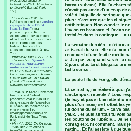
International Solidarity
Network of NGOs AT belongs
bateau suivant). Elle l’a charcut
to. (Marché Blanqui, Paris
n’avait pas envie d’un coup de co
13e)
vidé à l’aiguille de seringue qu
- 16 au 27 mai 2011 : la
plus : s’assurer que les cliniqu
fraîchement imprimée
version
antibiotiques. Non wonder le no
espagnole de la BD "A
l'eau, la Terre"
sera
l’avion en brancard et l’avion ne
présentée par le Réseau
installés dans la carlingue… ou 
Action Climat Tuvaluen dont
Alofa Tuvalu est membre, au
Forum Permanent des
La semaine dernière, m’étonnant
Nations Unies sur les
artisanat du soir, elle m’a montr
Questions Indigènes à New
York.
recouvert d’une feuille médicina
-
From May 16th to 27th, 2011
». J’ai pas vu quand sarah l’a e
: The new born
Spanish
version of “our planet
2 jours plus tard, Elega se prome
under water” comic book
at
belle cerise..
the United Nations Permanent
Forum on Indigenous Issues
in New York with the TuCan
La petite fille de Fong, elle dé
(Tuvalu Climate Action
Network) representatives.
Et ce matin, j’ai réalisé à quoi j’
- 4 mai 2011: Sarah Hemstock
chickenpox, rubeole ? Loia, re
tient un stand Alofa et
(le lazy et pas si bien attention
présente "Small is Beautiful"
dans le cadre de l'exposition
plus d’un mois) se frottait les 
du réseau de recherche en
lui donne du sérum. « ca va pas 
environnement et
développement durable de
yeux… et puis surtout tu vois pa
l'Université de Notts Trent
les boutons de rubéole… Je ne 
(Uk).
-
May 4th, 2011: Exhibit about
contagieux, ni comment, mais je 
Tuvalu and AT’s small is
matin… Et j’ai assisté à quelque
beautiful plan by and with