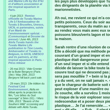
les pays plus développés que Tu
and Marine Life by the D'Ici
et d'ailleurs association at
des dirigeants de la planète via
the tropical aquarium in
marionnetistes.
Paris.
- 4 juin 2013 :
Remise
Ah oui, me revient ce qui m’a co
officielle de Tuvalu Marine
petits poissons. Ceux du soir au
Life à l'Ambassadeur de
Tuvalu à Bruxelles, Unesco,
transparents, ceux du matin au s
UICN, et partenaires, suivie
au rendez vous mais avec eux se
d'un Mardi de
l'environnement spécial
. -
poissons bleus/verts lagon et tou
(
Communiqué
et
Dossier de
la maison.
presse
) /
June 4th, 2013:
Alofa Tuvalu hands the
Tuvalu Marine Life
Sarah rentre d’une réunion de c
publication to Tine Leuelu,
Elle a décidé que ma méthode pou
Ambassador of Tuvalu to
Belgium, to IUCN, UNESCO
couvrant d’un grand imper et en 
and its partners, at the
plastique était dangereuse pour 
tropical aquarium in Paris.
-
Press release
d’un seul imper et si elle entend 
décide de laisser la bike toute 
- 26 mai 2013 : Vide-Grenier
couvre tout qui ne descend pas j
de la Butte Bergeyre (Paris
19e) /
May 26th, 2013:
sera pas mouillée ? » bein si la 
Bergeyre hill back yard sale.
y a du vent, on ne sait jamais »
- 29 mars 2013: 19e édition du
que le chargeur de batterie soit 
Festival Ciné
peut exploser d’une manière ou 
Environnement
, Alofa en
débat après la projection du
2e couche, elle a survécu 1 mois
film, "Les bêtes du Sud
le risque de la voir exploser sou
sauvage" à Sées (61). /
Mars
redescendue et a poser deux pie
29th, 2013: "Beasts of the
Southern Wild" screening and
plastique… Je l’ai remerciée…. « m
debate with Alofa Tuvalu.
moi » dit elle…. « Euh… il pleut