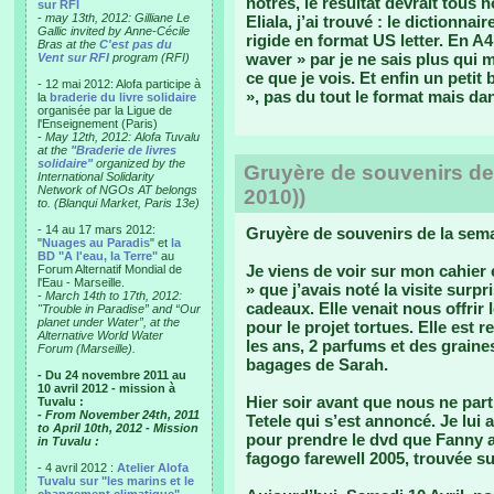
nôtres, le résultat devrait tous 
sur RFI
-
may 13th, 2012: Gilliane Le
Eliala, j’ai trouvé : le dictionna
Gallic invited by Anne-Cécile
rigide en format US letter. En A
Bras at the
C'est pas du
waver » par je ne sais plus qui
Vent sur RFI
program (RFI)
ce que je vois. Et enfin un petit 
- 12 mai 2012: Alofa participe à
», pas du tout le format mais dan
la
braderie du livre solidaire
organisée par la Ligue de
l'Enseignement (Paris)
-
May 12th, 2012: Alofa Tuvalu
at the
"Braderie de livres
solidaire"
organized by the
Gruyère de souvenirs de 
International Solidarity
Network of NGOs AT belongs
2010))
to. (Blanqui Market, Paris 13e)
- 14 au 17 mars 2012:
Gruyère de souvenirs de la sema
"
Nuages au Paradis
" et
la
BD "A l'eau, la Terre"
au
Je viens de voir sur mon cahier 
Forum Alternatif Mondial de
l'Eau - Marseille.
» que j’avais noté la visite surp
-
March 14th to 17th, 2012:
cadeaux. Elle venait nous offrir 
"Trouble in Paradise” and “Our
planet under Water”, at the
pour le projet tortues. Elle est 
Alternative World Water
les ans, 2 parfums et des graine
Forum (Marseille).
bagages de Sarah.
- Du 24 novembre 2011 au
10 avril 2012 - mission à
Hier soir avant que nous ne parti
Tuvalu :
- From November 24th, 2011
Tetele qui s’est annoncé. Je lui 
to April 10th, 2012 - Mission
pour prendre le dvd que Fanny av
in Tuvalu :
fagogo farewell 2005, trouvée s
- 4 avril 2012 :
Atelier Alofa
Tuvalu sur "les marins et le