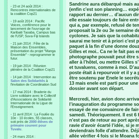
Sandrine aura débarqué mais au
- 23 et 24 août 2014 :
(enfin c’est son planning… expéd
Rencontres internationales de
la coalition Cop21
rapport au dernier… d’aucun dira
elle essaie toujours de faire entr
- 19 août 2014 : Pacific
qui a, par exemple, refusé de t
Voices, conférence pour le
lancement de l'ouvrage de
proposait la 2e ou 3e semaine de
Karibaiti Taoaba, Campus bas
cyclones. Je sais que la cohabita
de l'USP, Suva-Fiji Islands
saurai me tenir et à priori c’est
- 21 juin 2014 : Fête de la
paquet à la fin d’une donne douz
Maison des Ensembles,
Gilles et moi.. Ca ne le fait pas 
présentation du projet "Manga
Ensemble" - reprogrammer le
photographe pouvait peut être s
futur.
aller à l’hôtel, ou mettre Gilles s
- 19 juin 2014 : Réunion
et tuvaluens, comme à moi. D’aut
plénière de la Coalition Cop21
poste était à repourvoir et il y 
- 14 juin 2014 : Intervention au
être soutenu par Enele le secrét
Salon des Solidarités
à
13 mais enele est parti pour une 
l'invitation de Coordination Sud
dossier avant son départ.
- 17 mai 2014 : Braderie du
Livre solidaire avec le Collectif
Mercredi, hier, avion donc arri
d'Associations de Solidarité
Internationale de la Ligue de
l’inauguration du programme solai
l'Enseignement.
essayé de me convaincre de faire
samedi. Théoriquement. Il est 6 h
- 11 avril 2014 : La Foulée du
10e - 10 écoles, 55 classes,
n’est pas de retour au port apr
soit près de
2000 élèves de
ravie d’avoir écarté l’idée, si je 
primaire courent pour
Tuvalu
.
deviendrais folle d’attendre. Déjà
allée vérifier 4 fois si le Moana 
- 24 mars 2014 :