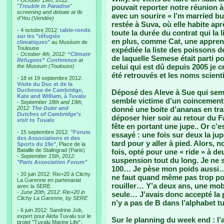
- October 19th, 2012:
"
Trouble in Paradise
"
pouvait reporter notre réunion 
screening and debate at Ile
avec un sourire « I’m married but
d'Yeu (Vendée)
restée à Suva, où elle habite ap
- 4 octobre 2012:
table-ronde
toute la durée du contrat qui la l
sur les "réfugiés
en plus, comme Cat, une apprenti
climatiques"
au Muséum de
Toulouse
expédiée la liste des poissons d
-
October 4th, 2012:
“Climate
de laquelle Semese était parti 
Refugees” Conference
at
celui qui est dû depuis 2005 je 
the Museum (Toulouse)
été retrouvés et les noms scien
- 18 et 19 septembre 2012:
Visite du Duc et de la
Duchesse de Cambridge,
Déposé des Aleve à Sue qui sembl
Kate and William, à Tuvalu
semble victime d’un coincement
-
September 18th and 19th,
2012:
The Duke and
donné une boite d’ananas en tran
Dutches of Cambridge's
déposer hier soir au retour du Fa
visit to Tuvalu
fête en portant une jupe.. Or c’es
- 15 septembre 2012:
"Forum
essayé : une fois sur deux la jup
des Associations et des
tard pour y aller à pied. Alors,
Sports du 19e"
, Place de la
Bataille de Stalingrad (Paris)
fois, opté pour une « ride » à de
-
September 15th, 2012:
suspension tout du long. Je ne 
"Paris Association Forum"
100… Je pèse mon poids aussi… 
- 20 juin 2012: Rio+20 à Clichy
ne faut quand même pas trop p
La Garenne en partenariat
rouiller… Y’a deux ans, une mob
avec la SERE
-
June 20th, 2012: Rio+20 in
seule… J’avais donc accepté la 
Clichy La Garenne, by SERE
n’y a pas de B dans l’alphabet t
- 6 juin 2012: Sandrine Job,
expert pour Alofa Tuvalu sur le
Sur le planning du week end : l’
projet "Tuvalu Marine Life",