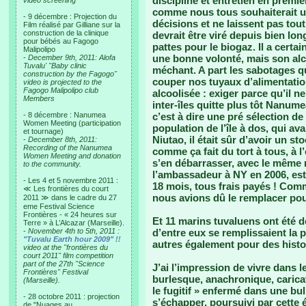
discipline et entretien en premie
video screening
comme nous tous souhaiterait un
- 9 décembre : Projection du
décisions et ne laissent pas tout
Film réalisé par Gilliane sur la
construction de la clinique
devrait être viré depuis bien lo
pour bébés au Fagogo
pattes pour le biogaz. Il a cert
Malipolipo
une bonne volonté, mais son alc
-
December 9th, 2011: Alofa
Tuvalu' "Baby clinic
méchant. A part les sabotages q
construction by the Fagogo"
couper nos tuyaux d’alimentatio
video is projected to the
Fagogo Malipolipo club
alcoolisée : exiger parce qu’il ne
Members
inter-îles quitte plus tôt Nanumea
- 8 décembre : Nanumea
c’est à dire une pré sélection de
Women Meeting (participation
population de l’île à dos, qui a
et tournage)
Niutao, il était sûr d’avoir un s
-
December 8th, 2011:
Recording of the Nanumea
comme ça fait du tort à tous, à l
Women Meeting and donation
s’en débarrasser, avec le même
to the community.
l’ambassadeur à NY en 2006, est
- Les 4 et 5 novembre 2011 :
18 mois, tous frais payés ! Com
≪ Les frontières du court
nous avions dû le remplacer pou
2011 ≫ dans le cadre du 27
eme Festival Science
Frontières - « 24 heures sur
Et 11 marins tuvaluens ont été dé
Terre » à L’Alcazar (Marseille).
-
November 4th to 5th, 2011 :
d’entre eux se remplissaient la p
"Tuvalu Earth hour 2009" !!
autres également pour des histoi
video at the "frontières du
court 2011" film competition
part of the 27th "Science
J’ai l’impression de vivre dans l
Frontières" Festival
burlesque, anachronique, caricatu
(Marseille).
le fugitif » enfermé dans une bull
- 28 octobre 2011 : projection
s’échapper, poursuivi par cette 
de "Nuages au