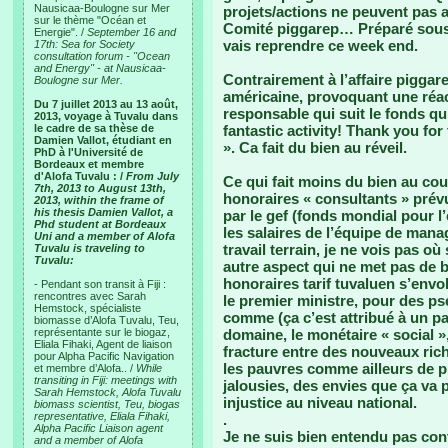
Nausicaa-Boulogne sur Mer
projets/actions ne peuvent pas 
sur le thème "Océan et
Comité piggarep… Préparé sous 
Energie". /
September 16 and
vais reprendre ce week end.
17th: Sea for Society
consultation forum - "Ocean
and Energy" - at Nausicaa-
Contrairement à l’affaire piggar
Boulogne sur Mer.
américaine, provoquant une réa
Du 7 juillet 2013 au 13 août,
responsable qui suit le fonds qu’
2013, voyage à Tuvalu dans
le cadre de sa thèse de
fantastic activity! Thank you for 
Damien Vallot, étudiant en
». Ca fait du bien au réveil.
PhD à l'Université de
Bordeaux et membre
d'Alofa Tuvalu : /
From July
Ce qui fait moins du bien au couc
7th, 2013 to August 13th,
honoraires « consultants » prév
2013, within the frame of
his thesis Damien Vallot, a
par le gef (fonds mondial pour l
Phd student at Bordeaux
les salaires de l’équipe de mana
Uni and a member of Alofa
travail terrain, je ne vois pas 
Tuvalu is traveling to
Tuvalu:
autre aspect qui ne met pas de 
honoraires tarif tuvaluen s’envole
- Pendant son transit à Fiji :
rencontres avec Sarah
le premier ministre, pour des 
Hemstock, spécialiste
comme (ça c’est attribué à un 
biomasse d’Alofa Tuvalu, Teu,
représentante sur le biogaz,
domaine, le monétaire « social »
Eliala Fihaki, Agent de liaison
fracture entre des nouveaux rich
pour Alpha Pacific Navigation
les pauvres comme ailleurs de 
et membre d’Alofa.. /
While
transiting in Fiji: meetings with
jalousies, des envies que ça va 
Sarah Hemstock, Alofa Tuvalu
injustice au niveau national.
biomass scientist, Teu, biogas
representative, Eliala Fihaki,
.
Alpha Pacific Liaison agent
Je ne suis bien entendu pas con
and a member of Alofa