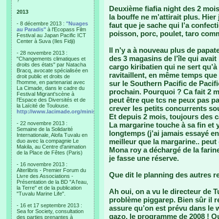
?"
Deuxième fiafia night des 2 mois 
2013
la bouffe ne m’attirait plus. Hier
- 8 décembre 2013 :
"Nuages
faut que je sache qui l’a confect
au Paradis"
à l'Ecopass Film
poisson, porc, poulet, taro com
Festival au Japan Pacific ICT
Center à Suva (Iles Fidji)
Il n’y a à nouveau plus de papat
- 28 novembre 2013 :
des 3 magasins de l’île qui avai
"Changements climatiques et
droits des états" par Natacha
cargo kiribatien qui ne sert qu’
Bracq, avocate spécialisée en
ravitaillent, en même temps que l
droit public et droits de
l'homme, en partenariat avec
sur le Southern Pacific de Pacifi
La Cimade, dans le cadre du
prochain. Pourquoi ? Ca fait 2 m
Festival Migrant'scène à
peut être que tcs ne peux pas pa
l'Espace des Diversités et de
la Laïcité de Toulouse.
crever les petits concurrents s
http://www.lacimade.org/minisites/migrantscene
Et depuis 2 mois, toujours des c
- 22 novembre 2013 :
La margarine touche à sa fin et 
Semaine de la Solidarité
longtemps (j’ai jamais essayé e
Internationale, Alofa Tuvalu en
meilleur que la margarine.. peut
duo avec la compagnie Le
Makila, au Centre d'animation
Mona roy a déchargé de la farin
de la Place de Fêtes (Paris)
je fasse une réserve.
- 16 novembre 2013 :
Alterlibris - Premier Forum du
Que dit le planning des autres 
Livre des Associations -
Présentation de la BD "A l'eau,
la Terre" et de la publication
Ah oui, on a vu le directeur de T
"Tuvalu Marine Life".
problème piggarep. Bien sûr il
- 16 et 17 septembre 2013 :
assure qu’on est prévu dans le 
Sea for Society, consultation
gazo, le programme de 2008 ! Q
des parties prenantes à