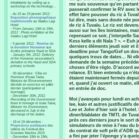
inhabitants by setting up a
me suis souvenue qu’en partant ce
workshop on the technology…
passerait confirmer le RV avec 
- du 10 au 19 janvier 2012 :
effet faire pousser du riz à Tuval
Exposition photographique
lui dire, mais sans doute née po
traditionnelle
au Vaiaku Lagi
de riz à Tuvalu. Le riz est devenu
Hotel
-
From January 10th to 19th,
aussi sur les îles lointaines, 
2012 : Photo exhibition at the
repensant ce soir, j’interpelle S
Vaiaku Lagi Hotel
Kess kelle a dit Nala ? ». « Euh
- 5 janvier 2012 :
Remise de
derniers éléments jeudi soir et il
la donation Hunamar
aux
deadline pour Tango/Gef un dossi
écoles primaires Nauti et SDA
-
January 5th, 2012: Delivery
quelques trous de dates… Ni ell
of the Hunamar association's
demande de la semaine précédent
donation to the Nauti and SDA
primary schools.
choses d’être réglo. D’accord avai
relance. Et bien entendu ça n’éta
- 30 décembre : Fête en
l'honneur d'Isaia Taeia,
étaient maintenant fermés depui
Ministre de l'Environnement
et, quand j’ai ouvert ce matin, el
décédé en exercice en juillet
en entrée de doc.
dernier (participation et
tournage)
-
December 30th, 2011:
Moi j’avançais pour lundi en ach
Recording of the Government
feast in homage to Isaia Taeia,
lee, kaio et autres justificatifs
Minister for Environment,
Lee et John d’hier soir à l’hotel
deceased in July in the
diner/blablater de TMTI, de Tuv
discharge of his duties.
près ces derniers jours le sort 
- 18 et 19 décembre :
simulateurs de mise à l’eau du b
Projections publiques
des
vidéos du Festival des
du contrat de soft prêt d’ADB qui
Grandes Marées 2010
a fini par jeter l’éponge y’a que
-
December 18th to 19th,