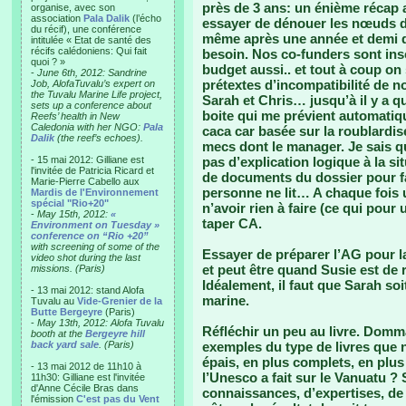
près de 3 ans: un énième récap
organise, avec son
association
Pala Dalik
(l’écho
essayer de dénouer les nœuds d
du récif), une conférence
même après une année et demi d’
intitulée « Etat de santé des
récifs calédoniens: Qui fait
besoin. Nos co-funders sont ins
quoi ? »
budget aussi.. et tout à coup o
-
June 6th, 2012: Sandrine
prétextes d’incompatibilité de 
Job, AlofaTuvalu’s expert on
the Tuvalu Marine Life project,
Sarah et Chris… jusqu’à il y a q
sets up a conference about
boite qui me prévient automatiq
Reefs’ health in New
Caledonia with her NGO:
Pala
caca car basée sur la roublardis
Dalik
(the reef’s echoes).
mecs dont le manager. Je sais que
- 15 mai 2012: Gilliane est
pas d’explication logique à la si
l'invitée de Patricia Ricard et
de documents du dossier pour f
Marie-Pierre Cabello aux
personne ne lit… A chaque fois u
Mardis de l'Environnement
spécial "Rio+20"
n’avoir rien à faire (ce qui pour
-
May 15th, 2012:
«
taper CA.
Environment on Tuesday »
conference on “Rio +20”
with screening of some of the
Essayer de préparer l’AG pour la 
video shot during the last
et peut être quand Susie est de 
missions. (Paris)
Idéalement, il faut que Sarah soit
- 13 mai 2012: stand Alofa
marine.
Tuvalu au
Vide-Grenier de la
Butte Bergeyre
(Paris)
-
May 13th, 2012: Alofa Tuvalu
Réfléchir un peu au livre. Domma
booth at the
Bergeyre hill
back yard sale
. (Paris)
exemples du type de livres que n
épais, en plus complets, en pl
- 13 mai 2012 de 11h10 à
l’Unesco a fait sur le Vanuatu ? 
11h30: Gilliane est l'invitée
d'Anne Cécile Bras dans
connaissances, d’expertises, de 
l'émission
C'est pas du Vent