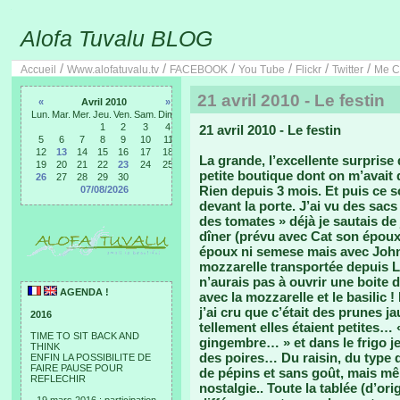
Alofa Tuvalu BLOG
/
/
/
/
/
/
Accueil
Www.alofatuvalu.tv
FACEBOOK
You Tube
Flickr
Twitter
Me C
21 avril 2010 - Le festin
«
Avril 2010
»
Lun.
Mar.
Mer.
Jeu.
Ven.
Sam.
Dim.
1
2
3
4
21 avril 2010 - Le festin
5
6
7
8
9
10
11
12
13
14
15
16
17
18
La grande, l’excellente surprise
19
20
21
22
23
24
25
petite boutique dont on m’avait d
26
27
28
29
30
Rien depuis 3 mois. Et puis ce s
07/08/2026
devant la porte. J’ai vu des sacs
des tomates » déjà je sautais de 
dîner (prévu avec Cat son époux
époux ni semese mais avec John
mozzarelle transportée depuis L.A
n’aurais pas à ouvrir une boite 
AGENDA !
avec la mozzarelle et le basilic !
j’ai cru que c’était des prunes j
2016
tellement elles étaient petites…
TIME TO SIT BACK AND
gingembre… » et dans le frigo j
THINK
des poires… Du raisin, du type q
ENFIN LA POSSIBILITE DE
FAIRE PAUSE POUR
de pépins et sans goût, mais mê
REFLECHIR
nostalgie.. Toute la tablée (d’ori