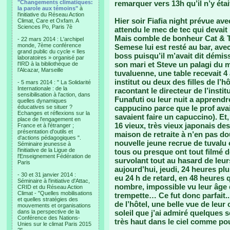
"Changements climatiques:
remarquer vers 13h qu’il n’y éta
la parole aux témoins"
à
l'initiative du Réseau Action
Hier soir Fiafia night prévue ave
Climat, Care et Oxfam. A
Sciences Po, Paris 7è
attendu le mec de tec qui devait
Mais comble de bonheur Cat & Ta
- 22 mars 2014 : L'archipel
monde, 7ème conférence
Semese lui est resté au bar, ave
grand public du cycle « Iles
boss puisqu’il m’avait dit démis
laboratoires » organisé par
son mari et Steve un palagi du m
l'IRD à la bibliothèque de
l’Alcazar, Marseille
tuvaluenne, une table recevait 4
institut ou deux des filles de l’h
- 5 mars 2014 : " La Solidarité
Internationale : de la
racontant le directeur de l’insti
sensibilisation à l'action, dans
Funafuti ou leur nuit a apprend
quelles dynamiques
éducatives se situer ?
cappucino parce que le prof ava
Echanges et réflexions sur la
savaient faire un capuccino). Et,
place de l'engagement en
16 vieux, très vieux japonais de
France et à l'étranger ;
présentation d'outils et
maison de retraite à n’en pas d
d'actions pédagogiques ".
nouvelle jeune recrue de tuvalu o
Séminaire jeunesse à
l'initiative de la Ligue de
tous ou presque ont tout filmé d
l'Enseignement Fédération de
survolant tout au hasard de leur
Paris
aujourd’hui, jeudi, 24 heures plu
- 30 et 31 janvier 2014 :
eu 24 h de retard, en 48 heures q
Séminaire à l'initiative d'Attac,
nombre, impossible vu leur âge 
CRID et du Réseau Action
Climat - "Quelles mobilisations
trempette… Ce fut donc parfait.. 
et quelles stratégies des
de l’hôtel, une belle vue de le
mouvements et organisations
dans la perspective de la
soleil que j’ai admiré quelques 
Conférence des Nations-
très haut dans le ciel comme pou
Unies sur le climat Paris 2015