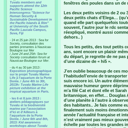
Tuvalu members and
fenêtres des poules dans un de 
supports attend the 12th
Pacific Science
Les deux petits voisins de 2 ou 
Intercongress "Science for
Human Security &
deux petits chats d’Elega… (qu’e
Sustainable Development in
quand elle part quelquefois tout
the Pacific Islands & Rim"
at University of the South
souvent, l’autre jour le rdc senta
Pacific Laucala Campus,
réexpliqué, montré aussi commen
Suva, Fiji
dehors.. )
- 24 et 25 juin 2013 : Sea for
Society, consultation des
Tous les petits, des tout petits
parties prenantes à Nausicaa-
Boulogne sur Mer
ans, sont encore un plaisir mêm
/
June 24 and 25th: Sea for
du départ, je regrette de ne pas
Society consultation forum at
Nausicaa-Boulogne sur Mer.
d’une dizaine de « hi5 ».
- du 4 au 30 juin 2013 :
J’en oublie beaucoup de ces mom
Exposition photographique
sur le projet Tuvalu Marine
l’habitude/l’envie de transporte
Life à l'aquarium de la Porte
suis encore ici. Un autre élémen
Dorée. /
June 4th to 30t,
2013h: Tuvalu Marine Life
mauvaise humeur genre déprime à
picture exhibition at the
m’a filé Cat et dont elle et Sara
tropical aquarium in Paris.
britannique, en effet… Douglas
- les 6 et 8 juin 2013 :
d’une planète à l’autre à obser
ateliers pédagogiques sur
des habitants.. Je fais comme eux
Tuvalu et la biodiversité
marine par l'association
finalement suis moins émotionnel
d'Ici et d'Ailleurs à
année l’actualité française et int
l'aquarium de la Porte
Dorée. /
June 6th and 8th,
n’est vraiment pas mieux gouvern
2013: Kid awareness
échelle par toutes les grandes in
workshops about Tuvalu