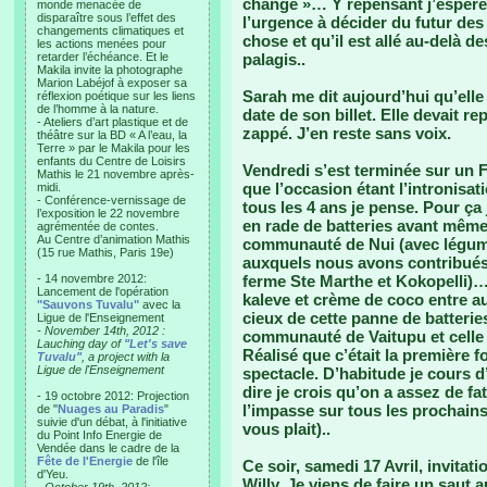
change »… Y repensant j’espère 
monde menacée de
disparaître sous l’effet des
l’urgence à décider du futur des
changements climatiques et
chose et qu’il est allé au-delà d
les actions menées pour
retarder l’échéance. Et le
palagis..
Makila invite la photographe
Marion Labéjof à exposer sa
Sarah me dit aujourd’hui qu’elle
réflexion poétique sur les liens
de l’homme à la nature.
date de son billet. Elle devait r
- Ateliers d’art plastique et de
zappé. J’en reste sans voix.
théâtre sur la BD « A l’eau, la
Terre » par le Makila pour les
enfants du Centre de Loisirs
Vendredi s’est terminée sur un Fa
Mathis le 21 novembre après-
que l’occasion étant l’intronisat
midi.
- Conférence-vernissage de
tous les 4 ans je pense. Pour ça
l’exposition le 22 novembre
en rade de batteries avant même
agrémentée de contes.
Au Centre d’animation Mathis
communauté de Nui (avec légume
(15 rue Mathis, Paris 19e)
auxquels nous avons contribués 
- 14 novembre 2012:
ferme Ste Marthe et Kokopelli)…
Lancement de l'opération
kaleve et crème de coco entre au
"Sauvons Tuvalu"
avec la
cieux de cette panne de batteries
Ligue de l'Enseignement
- November 14th, 2012 :
communauté de Vaitupu et celle 
Lauching day of
"Let's save
Réalisé que c’était la première f
Tuvalu"
, a project with la
Ligue de l'Enseignement
spectacle. D’habitude je cours d’
dire je crois qu’on a assez de fa
- 19 octobre 2012: Projection
l’impasse sur tous les prochains 
de "
Nuages au Paradis
"
suivie d'un débat, à l'initiative
vous plait)..
du Point Info Energie de
Vendée dans le cadre de la
Fête de l'Energie
de l'île
Ce soir, samedi 17 Avril, invitati
d'Yeu.
Willy. Je viens de faire un saut