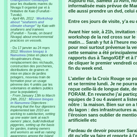
Aujourd’hui, Samedi 10 Avril, n
changement climatique"
pour les étudiants marins du
informalisée mais prévue de Mar
Nivaga II organisé par et à
elle aussi prendre un dvd, celui 
l'initiative de Kaio (Funafuti -
Tuvalu).
-
April 4th, 2012 :
Workshop
Entre ces jours de visite, y’a eu
about "seafarers and
climate change"
by Kaio with
seafarers and trainees
Avant hier soir, à 21h, invitation
(Funafuti – Tuvalu, on board
workshop de la red cross sur le c
Nivaga) about environmental
practices on vessels.
matin… Sarah y fut à l’heure moi
pour moi surtout prévenue la ve
- Du 17 janvier au 24 mars
2012:
Mission biogaz à
cette semaine a été principaleme
Nanumea
(mise en place de
rapports dus à Tango/GEF et à l
récupérateurs d'eau,
de cliquer le premier vendredi 
remplacement des réchauds,
construction des porcheries,
fin du week end.
distributions de graines et
mise en place de jardins
potagers, nouveau train de
L’atelier de la Croix Rouge se po
formation pour un usage
et se termine lundi. Je ne pourra
pérenne des 4 unités par les
volontaires et ateliers publics
reçue celle-là de longue date, d
pour la population)
FORAM. En revanche j’ai particp
-
From January 13th to March
equipes de 3 ou 4 avaient a liste
24th, 2012 :
Mission biogas
in Nanumea
Objectives :
nôtre : la maison. Bien sur on a 
insuring that the four digesters
du lagon : des infrastructures 
implemented late 2010 are
working to satisfaction, setting
l’érosion sans oublier de mentio
up one water tank at each
artificielle etc
owners' place, build individual
piggeries, setting up the basis
for garden, training owners
Fardeau de devoir pousser Sarah à
and workers as well as raising
dit qu’elle va faire et reporte à l
awareness among the Island