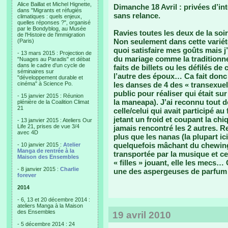
Alice Baillat et Michel Hignette,
Dimanche 18 Avril : privées d’i
dans "Migrants et réfugiés
sans relance.
climatiques : quels enjeux,
quelles réponses ?", organisé
par le Bondyblog, au Musée
Ravies toutes les deux de la so
de l'Histoire de l'immigration
Non seulement dans cette variété
(Paris)
quoi satisfaire mes goûts mais j’
- 13 mars 2015 : Projection de
du mariage comme la traditionne
"Nuages au Paradis" et débat
dans le cadre d'un cycle de
faits de billets ou les défilés d
séminaires sur
l’autre des époux… Ca fait donc 4
"développement durable et
cinéma" à Science Po.
les danses de 4 des « transexuels
public pour réaliser qui était s
- 15 janvier 2015 : Réunion
la maneapa). J’ai reconnu tout de
plénière de la Coalition Climat
21
celle/celui qui avait participé a
jetant un froid et coupant la ch
- 13 janvier 2015 : Ateliers Our
Life 21, prises de vue 3/4
jamais rencontré les 2 autres. R
avec 4D
plus que les nanas (la plupart i
quelquefois mâchant du chewing 
- 10 janvier 2015 :
Atelier
Manga de rentrée à la
transportée par la musique et ce
Maison des Ensembles
« filles » jouant, elle les mecs… 
- 8 janvier 2015 :
Charlie
une des aspergeuses de parfum 
forever
2014
- 6, 13 et 20 décembre 2014 :
ateliers Manga à la Maison
des Ensembles
19 avril 2010
- 5 décembre 2014 : 24