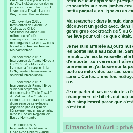
Empreintes d’Argos à l’Hotel
retrouvé leur apparence presque
de Ville, invitées par un de nos
concentrés sur mes jambes ces 
plus anciens membres qui fit
petits paquets, en ligne ou en c
le voyage à Tuvalu, Laurent
Weyl, aujourd’hui au Vietnam.
Ma revanche : dans la nuit, dans
- 21 novembre 2015 :
Intervention de Gilliane Le
découvert un gecko avec, dans l
Gallic avec Chloé
genre gros cockroach de 5 ou 6
Vlassopoulos dans "200
me lève pour voir ce que c’était.
millions de réfugiés
climatiques et moi et moi et
moi" organisé par ATTAC dans
Je me suis affublée aujourd’hui
le cadre du Festival Images
Mouvementées.
les bouteilles d’eau bouillie, Sar
remplit.. Je fais la vaisselle, ell
- 20 novembre 2015 :
Intervention de Fanny Héros à
d’emporter son verre qui traîne
la COP21 des Monts du
une semaine, j’ai laissé sur la pa
Lyonnais à l'occasion de la
boite de milo vidés par ses soins
COP, pendant la semaine de
solidarité internationale.
servir.. Certes… une fois nettoy
cas.
- 17 novembre 2015 :
Intervention de Fanny Héros
suite à la projection du
Je ne parlerai pas ce soir de la f
documentaire "Thule Tuvalu"
changement de billets qui aujo
de Matthias Von Gunten, à
Condé-sur-Vire dans le cadre
plus simplement parce que c’est
d'une série de ciné-débats
c’est tout.
organisés par la Ligue de
l'Enseignement en partenariat
avec le Conseil Régional de
Basse-Normandie.
- 19 octobre 2015 :
Dimanche 18 Avril : privé
Intervention de Gilliane Le
Gallic avec Christel Cournil,