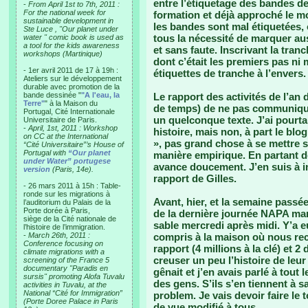
entre l’étiquetage des bandes de
-
From April 1st to 7th, 2011 :
For the national week for
formation et déjà approché le m
sustainable development in
les bandes sont mal étiquetées, o
Ste Luce , "Our planet under
tous la nécessité de marquer auss
water " comic book is used as
a tool for the kids awareness
et sans faute. Inscrivant la tran
workshops (Martinique)
dont c’était les premiers pas ni
- 1er avril 2011 de 17 à 19h :
étiquettes de tranche à l’envers.
Ateliers sur le développement
durable avec promotion de la
bande dessinée "
"A l'eau, la
Le rapport des activités de l’an 
Terre"
" à la Maison du
de temps) de ne pas communique
Portugal, Cité Internationale
un quelconque texte. J’ai pourtan
Universitaire de Paris.
-
April, 1st, 2011 : Workshop
histoire, mais non, à part le bl
on CC at the International
», pas grand chose à se mettre s
“Cité Universitaire”’s House of
Portugal with
“Our planet
manière empirique. En partant de
under Water” portugese
avance doucement. J’en suis à in
version
(Paris, 14e).
rapport de Gilles.
- 26 mars 2011 à 15h : Table-
ronde sur les migrations à
Avant, hier, et la semaine passée
l’auditorium du Palais de la
Porte dorée à Paris,
de la dernière journée NAPA mard
siège de la Cité nationale de
sable mercredi après midi. Y’a e
l’histoire de l’immigration.
-
March 26th, 2011 :
compris à la maison où nous rec
Conference focusing on
rapport (4 millions à la clé) et 
climate migrations with a
creuser un peu l’histoire de leu
screening of the France 5
documentary "Paradis en
gênait et j’en avais parlé à tout
sursis" promoting Alofa Tuvalu
des gens. S’ils s’en tiennent à 
activities in Tuvalu, at the
National “Cité for Immigration”
problem. Je vais devoir faire le
(Porte Doree Palace in Paris
de vue modifié à tous.