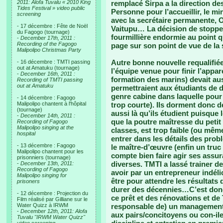
2011: Alofa Tuvalu « 2010 King
remplacé Sirpa a la direction des
Tides Festival » video public
Personne pour l’accueillir, le min
screening
avec la secrétaire permanente, O
- 17 décembre : Fête de Noël
Vaitupu… La décision de stopper
du Fagogo (tournage)
fourmillière endormie au point 
-
December 17th, 2011 :
Recording of the Fagogo
page sur son point de vue de la
Malipolipo Christmas Party
Autre bonne nouvelle requalifiée
- 16 décembre : TMTI passing
out at Amatuku (tournage)
l’équipe venue pour finir l’appa
-
December 16th, 2011 :
formation des marins) devait auss
Recording of TMTI passing
out at Amatuku
permettraient aux étudiants de 
genre cabine dans laquelle pour
- 14 décembre : Fagogo
Malipolipo chantent à l'hôpital
trop courte). Ils dorment donc 
(tournage)
aussi là qu’ils étudient puisque
-
December 14th, 2011 :
que la poutre maîtresse du petit
Recording of Fagogo
Malipolipo singing at the
classes, est trop faible (ou mêm
hospital
entrer dans les détails des prob
- 13 décembre : Fagogo
le maître-d’œuvre (enfin un truc 
Malipolipo chantent pour les
compte bien faire agir ses ass
prisonniers (tournage)
diverses. TMTI a lassé trainer dep
-
December 13th, 2011:
Recording of Fagogo
avoir par un entrepreneur indélic
Malipolipo singing for
être pour attendre les résultats
prisoners
durer des décennies…C’est donc 
- 12 décembre : Projection du
ce prêt et des rénovations et de
Film réalisé par Gilliane sur le
Water Quizz à IRWM
responsable de) un management t
-
December 12th, 2011: Alofa
aux pairs/concitoyens ou con-iles
Tuvalu "IRWM Water Quizz"