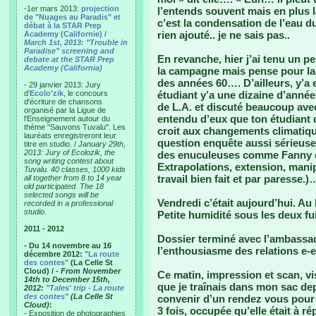
-1er mars 2013:
projection
l’entends souvent mais en plus la
de "Nuages au Paradis" et
c’est la condensation de l’eau du
débat à la STAR Prep
rien ajouté.. je ne sais pas..
Academy (Californie) /
March 1st, 2013: "Trouble in
Paradise" screening and
En revanche, hier j’ai tenu un pe
debate at the STAR Prep
Academy (California)
la campagne mais pense pour la v
des années 60…. D’ailleurs, y’a 
- 29 janvier 2013: Jury
d'
Ecolo'zik
, le concours
étudiant y’a une dizaine d’année
d'écriture de chansons
de L.A. et discuté beaucoup avec 
organisé par la Ligue de
entendu d’eux que ton étudiant q
l'Enseignement autour du
thème "Sauvons Tuvalu". Les
croit aux changements climatique
lauréats enregistreront leur
question enquête aussi sérieuse
titre en studio. /
January 29th,
2013: Jury of Ecolozik, the
des enuculeuses comme Fanny e
song writing contest about
Extrapolations, extension, mani
Tuvalu. 40 classes, 1000 kids
travail bien fait et par paresse.)
all together from 8 to 14 year
old participated. The 18
selected songs will be
Vendredi c’était aujourd’hui. Au 
recorded in a professional
studio.
Petite humidité sous les deux fui
2011 - 2012
Dossier terminé avec l’ambassade
- Du 14 novembre au 16
l’enthousiasme des relations e-e
décembre 2012:
"La route
des contes"
(La Celle St
Cloud) /
- From November
Ce matin, impression et scan, vi
14th to December 15th,
que je traînais dans mon sac dep
2012:
"Tales' trip - La route
des contes"
(La Celle St
convenir d’un rendez vous pour p
Cloud)
:
3 fois, occupée qu’elle était à 
- Exposition de photographies