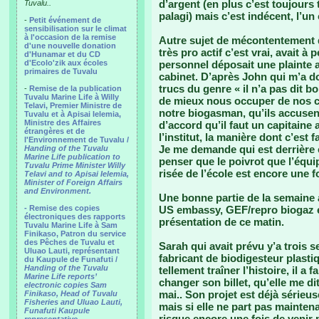
d’argent (en plus c’est toujours
Tuvalu..
palagi) mais c’est indécent, l’u
-
Petit événement de
sensibilisation sur le climat
à l'occasion de la remise
Autre sujet de mécontentement d’
d'une nouvelle donation
très pro actif c’est vrai, avait à
d'Hunamar et du CD
d'Ecolo'zik aux écoles
personnel déposait une plainte 
primaires de Tuvalu
cabinet. D’après John qui m’a don
trucs du genre « il n’a pas dit 
-
Remise de la publication
Tuvalu Marine Life à Willy
de mieux nous occuper de nos c
Telavi, Premier Ministre de
notre biogasman, qu’ils accusent
Tuvalu et à Apisai Ielemia,
Ministre des Affaires
d’accord qu’il faut un capitaine
étrangères et de
l’institut, la manière dont c’est 
l'Environnement de Tuvalu /
Je me demande qui est derrière 
Handing of the Tuvalu
Marine Life publication to
penser que le poivrot que l’équip
Tuvalu Prime Minister Willy
risée de l’école est encore une fo
Telavi and to Apisai Ielemia,
Minister of Foreign Affairs
and Environment.
Une bonne partie de la semaine a
- Remise des copies
US embassy, GEF/repro biogaz e
électroniques des rapports
présentation de ce matin.
Tuvalu Marine Life à Sam
Finikaso, Patron du service
des Pêches de Tuvalu et
Sarah qui avait prévu y’a trois s
Uluao Lauti, représentant
fabricant de biodigesteur plast
du Kaupule de Funafuti /
Handing of the Tuvalu
tellement traîner l’histoire, il a 
Marine Life reports’
changer son billet, qu’elle me dit
electronic copies Sam
mai.. Son projet est déjà sérieu
Finikaso, Head of Tuvalu
Fisheries and Uluao Lauti,
mais si elle ne part pas maintenan
Funafuti Kaupule
risque encore une fois de venir