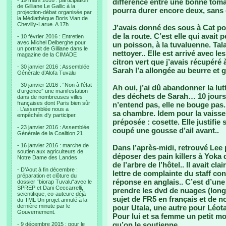
- 19 mars 2016 : participation
différence entre une bonne tomat
de Gilliane Le Gallic à la
pourra durer encore deux, sans g
projection-débat organisée par
la Médiathèque Boris Vian de
Chevilly-Larue. A 17h
J’avais donné des sous à Cat po
de la route. C’est elle qui avait
- 10 février 2016 : Entretien
avec Michel Delberghe pour
un poisson, à la tuvaluenne. Tal
un portrait de Gilliane dans le
nettoyer.. Elle est arrivé avec les
magazine de la CIMADE
citron vert que j’avais récupéré à
- 30 janvier 2016 : Assemblée
Sarah l’a allongée au beurre et g
Générale d’Alofa Tuvalu
- 30 janvier 2016 : “Non à l’état
Ah oui, j’ai dû abandonner la lutt
d’urgence” une manifestation
des déchets de Sarah… 10 jours… 
dans de nombreuses villes
françaises dont Paris bien sûr
n’entend pas, elle ne bouge pas. E
. L’assemblée nous a
sa chambre. Idem pour la vaiss
empêchés d’y participer.
préposée : cosette. Elle justifie
- 23 janvier 2016 : Assemblée
coupé une gousse d’ail avant..
Générale de la Coalition 21
- 16 janvier 2016 : marche de
Dans l’après-midi, retrouvé Lee p
soutien aux agriculteurs de
déposer des pain killers à Yoka q
Notre Dame des Landes
de l’arbre de l’hôtel.. Il avait c
- D’Aout à fin décembre :
lettre de complainte du staff con
préparation et clôture du
réponse en anglais.. C’est d’une p
dossier “biorap Tuvalu“avec le
SPREP et Dani Ceccarrelli,
prendre les dvd de nuages (long
scientifique, co-auteure déjà
sujet de FR5 en français et de n
du TML Un projet annulé à la
dernière minute par le
pour Utala, une autre pour Léota,
Gouvernement.
Pour lui et sa femme un petit mo
qu’on le soutienne.
- 9 décembre 2015 : pour le