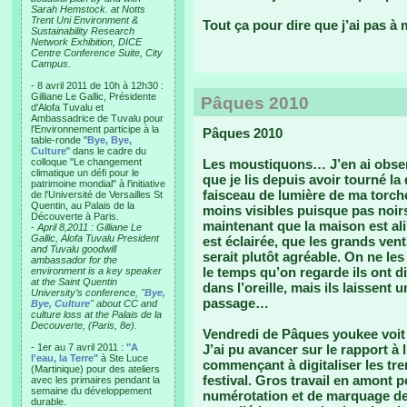
Sarah Hemstock. at Notts
Trent Uni Environment &
Tout ça pour dire que j’ai pas à 
Sustainability Research
Network Exhibition, DICE
Centre Conference Suite, City
Campus.
- 8 avril 2011 de 10h à 12h30 :
Gilliane Le Gallic, Présidente
Pâques 2010
d'Alofa Tuvalu et
Ambassadrice de Tuvalu pour
l'Environnement participe à la
Pâques 2010
table-ronde "
Bye, Bye,
Culture
" dans le cadre du
colloque "Le changement
Les moustiquons… J’en ai obser
climatique un défi pour le
que je lis depuis avoir tourné 
patrimoine mondial" à l'initiative
faisceau de lumière de ma torc
de l'Université de Versailles St
Quentin, au Palais de la
moins visibles puisque pas noirs.
Découverte à Paris.
maintenant que la maison est a
-
April 8,2011 : Gilliane Le
Gallic, Alofa Tuvalu President
est éclairée, que les grands vent
and Tuvalu goodwill
serait plutôt agréable. On ne les
ambassador for the
le temps qu’on regarde ils ont d
environment is a key speaker
at the Saint Quentin
dans l’oreille, mais ils laissent
University’s conference, "
Bye,
passage…
Bye, Culture
" about CC and
culture loss at the Palais de la
Decouverte, (Paris, 8e).
Vendredi de Pâques youkee voit s
- 1er au 7 avril 2011 :
"A
J’ai pu avancer sur le rapport à
l'eau, la Terre"
à Ste Luce
commençant à digitaliser les tr
(Martinique) pour des ateliers
festival. Gros travail en amont 
avec les primaires pendant la
semaine du développement
numérotation et de marquage des
durable.