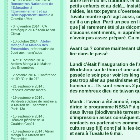
autre terre où les traditions et 
- 4, 5 et 6 novembre 2014 :
Rencontres Nationales de
petits enfants et au delà... Insis
l'Education à
t’aides, les tax payers d’oversea
l'Environnement et au
Développement Durable
à
Tuvalu montre qu’il agit aussi,
Gouville s/Mer
qu’il a un plan. Parti un peu en l
- 3 novembre 2014 : CA
que j’ai rarement été plus déco
stratégique du Réseau Action
d’aucuns sentiments, ni appréhen
Climat
n’avoir pas assez préparé. Ca m’
- 18 octobre 2014 :
Atelier
Manga à la Maison des
Avant ca ? comme maintenant cha
Ensembles
, présentation de
José aux mang'ados
lire dans le passé.
- 4 et 11 octobre 2014 :
Lundi c’était l’inauguration de l
Ateliers Manga à la Maison
des Ensembles
Workshop sur le thon et une autr
passée le soir pour voir les king
- 2 octobre 2014 : Conférence
de 4D "Our life 21"
peu trop aller au pessimisme et j
humeur »… Ils sont revenus 2 jo
- 21 septembre 2014 :
People's climate march
des nombreux dieu de taiwan q
- 19 septembre 2014 :
Mardi : l’avion a été annulé, rep
Vendredi solidaire de rentrée à
la Maison de Ensembles,
dirige le programme NBSAP à qui
Paris 13e
deux livres (biodiversité terres
- 15 septembre 2014 :
d’impression assez conséquent. 
Réunion plénière de la
contacts co-partenaires comme 
Coalition Cop21
culture usp fiji) dont j’ai lu le
- 13 septembre 2014 : Atelier
et sera à Tuvalu le 6 mai.
Manga à la Maison des
Ensembles