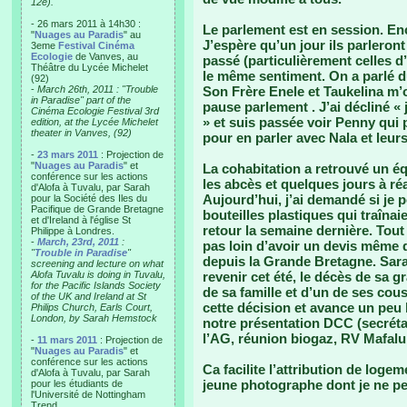
12e).
- 26 mars 2011 à 14h30 :
Le parlement est en session. En
"
Nuages au Paradis
" au
J’espère qu’un jour ils parleront
3eme
Festival Cinéma
Ecologie
de Vanves, au
passé (particulièrement celles d
Théâtre du Lycée Michelet
le même sentiment. On a parlé du
(92)
-
March 26th, 2011 : "Trouble
Son Frère Enele et Taukelina m’o
in Paradise" part of the
pause parlement . J’ai décliné « 
Cinéma Ecologie Festival 3rd
» et suis passée voir Penny qui
edition, at the Lycée Michelet
theater in Vanves, (92)
pour en parler avec Nala et leur
-
23 mars 2011
: Projection de
"
Nuages au Paradis
" et
La cohabitation a retrouvé un éq
conférence sur les actions
les abcès et quelques jours à ré
d'Alofa à Tuvalu, par Sarah
Aujourd’hui, j’ai demandé si je p
pour la Société des Iles du
Pacifique de Grande Bretagne
bouteilles plastiques qui traîna
et d'Ireland à l'église St
retour la semaine dernière. Tout
Philippe à Londres.
-
March, 23rd, 2011
:
pas loin d’avoir un devis même 
"
Trouble in Paradise
"
depuis la Grande Bretagne. Sarah 
screening and lecture on what
Alofa Tuvalu is doing in Tuvalu,
revenir cet été, le décès de sa g
for the Pacific Islands Society
de sa famille et d’un de ses cous
of the UK and Ireland at St
cette décision et avance un peu l
Philips Church, Earls Court,
London, by Sarah Hemstock
notre présentation DCC (secréta
l’AG, réunion biogaz, RV Mafalu
-
11 mars 2011
: Projection de
"
Nuages au Paradis
" et
conférence sur les actions
Ca facilite l’attribution de logem
d'Alofa à Tuvalu, par Sarah
jeune photographe dont je ne pe
pour les étudiants de
l'Université de Nottingham
Trend