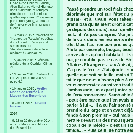
Gallic avec Christel Cournil,
Alice Baillat et Michel Hignette,
Passé prendre un todi frais chez 
dans "Migrants et réfugiés
déprimée que moi sur l’état du 
climatiques : quels enjeux,
quelles réponses ?", organisé
Apisai « et à Tuvalu, vous faîtes 
par le Bondyblog, au Musée
grandiose qu’ils aient droit à c
de l'Histoire de l'immigration
(Paris)
ça depuis des mois), sauf qu’elle
naïf... il n’a pas compris. Moi j
- 13 mars 2015 : Projection de
"Nuages au Paradis" et débat
de la voix dans les réunions intern
dans le cadre d'un cycle de
elle, Mais t’as rien compris ce qu
séminaires sur
Alofa par exemple, biogaz, biodi
"développement durable et
cinéma" à Science Po.
arrivé alors qu’on blablatait. Il s
oui, je n’oublie pas le cas de Shu
- 15 janvier 2015 : Réunion
plénière de la Coalition Climat
Affaires Etrangères.. » « Apisai,
21
Y’a pas le feu.. ». J’ai ajouté : «
quelle que soit sa taille, mais à 
- 13 janvier 2015 : Ateliers Our
Life 21, prises de vue 3/4
taille que nous n’avons plus à r
avec 4D
vous conserviez aussi vos traditi
- 10 janvier 2015 :
Atelier
l’ambassade, un expert junior pou
Manga de rentrée à la
de l’environnement. Semblable à 
Maison des Ensembles
- peut être parce que j’en avais 
- 8 janvier 2015 :
Charlie
parler à lui -... Il a eu l’air son
forever
prendre du large et en avait déjà
2014
fonds à son premier « oui mais »
mettre devant un des mousquetai
- 6, 13 et 20 décembre 2014 :
ateliers Manga à la Maison
copain de la météo « c’est un sci
des Ensembles
timide... » Puis celui de notre se