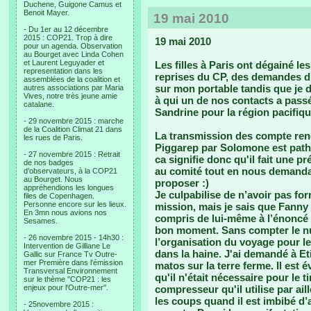
Duchene, Guigone Camus et
Benoit Mayer.
19 mai 2010
- Du 1er au 12 décembre
2015 : COP21. Trop à dire
19 mai 2010
pour un agenda. Observation
au Bourget avec Linda Cohen
et Laurent Leguyader et
Les filles à Paris ont dégainé l
representation dans les
reprises du CP, des demandes d’i
assemblées de la coalition et
sur mon portable tandis que je d
autres associations par Maria
Vives, notre très jeune amie
à qui un de nos contacts a passé 
catalane.
Sandrine pour la région pacifiqu
- 29 novembre 2015 : marche
de la Coalition Climat 21 dans
La transmission des compte ren
les rues de Paris.
Piggarep par Solomone est pathét
- 27 novembre 2015 : Retrait
ca signifie donc qu'il fait une p
de nos badges
au comité tout en nous demandan
d’observateurs, à la COP21
au Bourget. Nous
proposer :)
appréhendions les longues
Je culpabilise de n’avoir pas for
files de Copenhagen.
Personne encore sur les lieux.
mission, mais je sais que Fanny l
En 3mn nous avions nos
compris de lui-même à l’énoncé d
Sesames.
bon moment. Sans compter le nua
- 26 novembre 2015 - 14h30 :
l’organisation du voyage pour le
Intervention de Gilliane Le
dans la haine. J'ai demandé à Et
Gallic sur France Tv Outre-
mer Première dans l'émission
matos sur la terre ferme. Il est 
Transversal Environnement
qu'il n'était nécessaire pour le ti
sur le thème "COP21 : les
enjeux pour l'Outre-mer".
compresseur qu'il utilise par ail
les coups quand il est imbibé d’alc
- 25novembre 2015 :