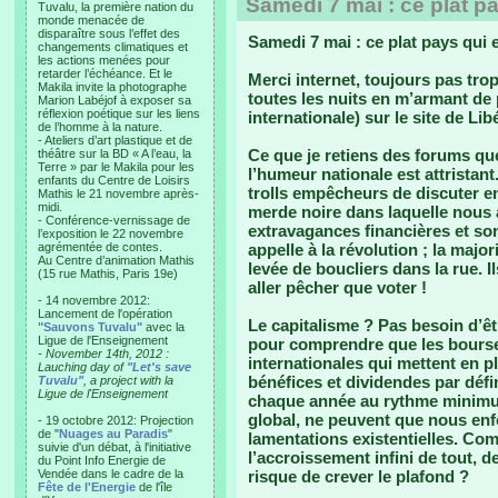
Samedi 7 mai : ce plat pa
Tuvalu, la première nation du
monde menacée de
disparaître sous l’effet des
Samedi 7 mai : ce plat pays qui 
changements climatiques et
les actions menées pour
retarder l’échéance. Et le
Merci internet, toujours pas trop
Makila invite la photographe
toutes les nuits en m’armant de p
Marion Labéjof à exposer sa
réflexion poétique sur les liens
internationale) sur le site de Lib
de l’homme à la nature.
- Ateliers d’art plastique et de
Ce que je retiens des forums qu
théâtre sur la BD « A l’eau, la
Terre » par le Makila pour les
l’humeur nationale est attristan
enfants du Centre de Loisirs
trolls empêcheurs de discuter en
Mathis le 21 novembre après-
midi.
merde noire dans laquelle nous 
- Conférence-vernissage de
extravagances financières et s
l’exposition le 22 novembre
agrémentée de contes.
appelle à la révolution ; la major
Au Centre d’animation Mathis
levée de boucliers dans la rue. I
(15 rue Mathis, Paris 19e)
aller pêcher que voter !
- 14 novembre 2012:
Lancement de l'opération
Le capitalisme ? Pas besoin d’ê
"Sauvons Tuvalu"
avec la
Ligue de l'Enseignement
pour comprendre que les bourses
- November 14th, 2012 :
internationales qui mettent en pl
Lauching day of
"Let's save
bénéfices et dividendes par déf
Tuvalu"
, a project with la
Ligue de l'Enseignement
chaque année au rythme minimum
global, ne peuvent que nous enf
- 19 octobre 2012: Projection
de "
Nuages au Paradis
"
lamentations existentielles. Com
suivie d'un débat, à l'initiative
l’accroissement infini de tout, d
du Point Info Energie de
Vendée dans le cadre de la
risque de crever le plafond ?
Fête de l'Energie
de l'île