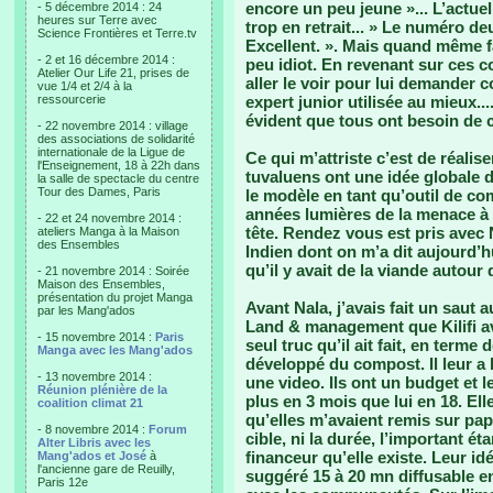
encore un peu jeune »... L’actuel
- 5 décembre 2014 : 24
heures sur Terre avec
trop en retrait... » Le numéro de
Science Frontières et Terre.tv
Excellent. ». Mais quand même fa
- 2 et 16 décembre 2014 :
peu idiot. En revenant sur ces c
Atelier Our Life 21, prises de
aller le voir pour lui demander c
vue 1/4 et 2/4 à la
ressourcerie
expert junior utilisée au mieux..
évident que tous ont besoin de c
- 22 novembre 2014 : village
des associations de solidarité
internationale de la Ligue de
Ce qui m’attriste c’est de réalis
l'Enseignement, 18 à 22h dans
tuvaluens ont une idée globale d
la salle de spectacle du centre
Tour des Dames, Paris
le modèle en tant qu’outil de co
années lumières de la menace à 
- 22 et 24 novembre 2014 :
tête. Rendez vous est pris avec
ateliers Manga à la Maison
des Ensembles
Indien dont on m’a dit aujourd’hu
qu’il y avait de la viande autour 
- 21 novembre 2014 : Soirée
Maison des Ensembles,
présentation du projet Manga
Avant Nala, j’avais fait un saut a
par les Mang'ados
Land & management que Kilifi av
- 15 novembre 2014 :
Paris
seul truc qu’il ait fait, en terme 
Manga avec les Mang'ados
développé du compost. Il leur a 
- 13 novembre 2014 :
une video. Ils ont un budget et les
Réunion plénière de la
plus en 3 mois que lui en 18. E
coalition climat 21
qu’elles m’avaient remis sur pa
- 8 novembre 2014 :
Forum
cible, ni la durée, l’important é
Alter Libris avec les
financeur qu’elle existe. Leur idé
Mang'ados et José
à
l'ancienne gare de Reuilly,
suggéré 15 à 20 mn diffusable e
Paris 12e