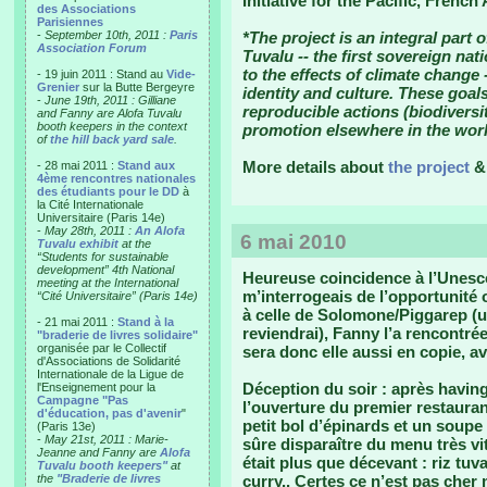
Initiative for the Pacific, Frenc
des Associations
Parisiennes
-
September 10th, 2011 :
Paris
*The project is an integral part o
Association Forum
Tuvalu -- the first sovereign na
to the effects of climate change 
- 19 juin 2011 : Stand au
Vide-
Grenier
sur la Butte Bergeyre
identity and culture. These goal
-
June 19th, 2011 : Gilliane
reproducible actions (biodiversit
and Fanny are Alofa Tuvalu
booth keepers in the context
promotion elsewhere in the worl
of
the hill back yard sale
.
More details about
the project
- 28 mai 2011 :
Stand aux
4ème rencontres nationales
des étudiants pour le DD
à
la Cité Internationale
Universitaire (Paris 14e)
-
May 28th, 2011 :
An Alofa
6 mai 2010
Tuvalu exhibit
at the
“Students for sustainable
development” 4th National
Heureuse coincidence à l’Unesco
meeting at the International
m’interrogeais de l’opportunité
“Cité Universitaire” (Paris 14e)
à celle de Solomone/Piggarep (un
- 21 mai 2011 :
Stand à la
reviendrai), Fanny l’a rencontrée
"braderie de livres solidaire"
organisée par le Collectif
sera donc elle aussi en copie, a
d'Associations de Solidarité
Internationale de la Ligue de
Déception du soir : après havin
l'Enseignement pour la
Campagne "Pas
l’ouverture du premier restauran
d'éducation, pas d'avenir
"
petit bol d’épinards et un soupe 
(Paris 13e)
-
May 21st, 2011 : Marie-
sûre disparaître du menu très vi
Jeanne and Fanny are
Alofa
était plus que décevant : riz tu
Tuvalu booth keepers"
at
the
"Braderie de livres
curry.. Certes ce n’est pas cher