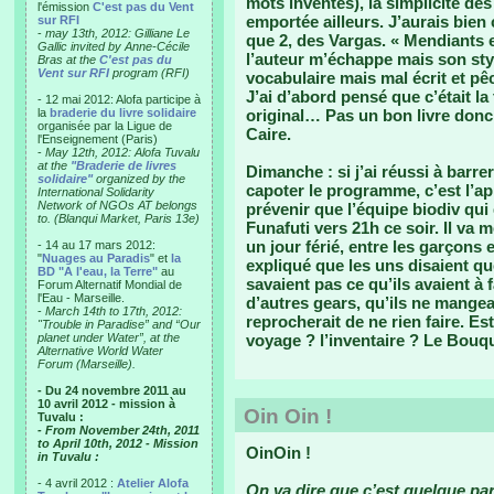
mots inventés), la simplicité des
l'émission
C'est pas du Vent
emportée ailleurs. J’aurais bien
sur RFI
-
may 13th, 2012: Gilliane Le
que 2, des Vargas. « Mendiants 
Gallic invited by Anne-Cécile
l’auteur m’échappe mais son sty
Bras at the
C'est pas du
Vent sur RFI
program (RFI)
vocabulaire mais mal écrit et pê
J’ai d’abord pensé que c’était la
- 12 mai 2012: Alofa participe à
la
braderie du livre solidaire
original… Pas un bon livre donc 
organisée par la Ligue de
Caire.
l'Enseignement (Paris)
-
May 12th, 2012: Alofa Tuvalu
at the
"Braderie de livres
Dimanche : si j’ai réussi à barrer
solidaire"
organized by the
capoter le programme, c’est l’ap
International Solidarity
Network of NGOs AT belongs
prévenir que l’équipe biodiv qui
to. (Blanqui Market, Paris 13e)
Funafuti vers 21h ce soir. Il va m
un jour férié, entre les garçons 
- 14 au 17 mars 2012:
"
Nuages au Paradis
" et
la
expliqué que les uns disaient qu
BD "A l'eau, la Terre"
au
savaient pas ce qu’ils avaient à fa
Forum Alternatif Mondial de
l'Eau - Marseille.
d’autres gears, qu’ils ne mangea
-
March 14th to 17th, 2012:
reprocherait de ne rien faire. Es
"Trouble in Paradise” and “Our
planet under Water”, at the
voyage ? l’inventaire ? Le Bouqui
Alternative World Water
Forum (Marseille).
- Du 24 novembre 2011 au
10 avril 2012 - mission à
Oin Oin !
Tuvalu :
- From November 24th, 2011
to April 10th, 2012 - Mission
OinOin !
in Tuvalu :
- 4 avril 2012 :
Atelier Alofa
On va dire que c’est quelque par