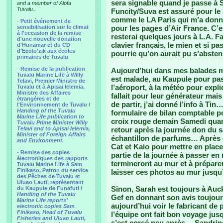
sera signable quand je passe à Su
and a member of Alofa
Tuvalu..
Funcity/Suva est assuré pour le 3,
comme le LA Paris qui m’a donné 
-
Petit événement de
sensibilisation sur le climat
pour les pages d’Air France. C’es
à l'occasion de la remise
resterai quelques jours à L.A. 
d'une nouvelle donation
clavier français, le mien et si pa
d'Hunamar et du CD
d'Ecolo'zik aux écoles
pourrie qu’on aurait pu s’absten
primaires de Tuvalu
-
Remise de la publication
Aujourd’hui dans mes balades mo
Tuvalu Marine Life à Willy
est malade, au Kaupule pour pas
Telavi, Premier Ministre de
l’aéroport, à la météo pour expliq
Tuvalu et à Apisai Ielemia,
Ministre des Affaires
fallait pour leur générateur mai
étrangères et de
de partir, j’ai donné l’info à T
l'Environnement de Tuvalu /
Handing of the Tuvalu
formulaire de bilan comptable po
Marine Life publication to
croix rouge demain Samedi quan
Tuvalu Prime Minister Willy
Telavi and to Apisai Ielemia,
retour après la journée don du 
Minister of Foreign Affairs
échantillon de parfums… Après d
and Environment.
Cat et Kaio pour mettre en plac
- Remise des copies
partie de la journée à passer en 
électroniques des rapports
termineront au mur et à préparer
Tuvalu Marine Life à Sam
Finikaso, Patron du service
laisser ces photos au mur jusq
des Pêches de Tuvalu et
Uluao Lauti, représentant
Sinon, Sarah est toujours à Auckl
du Kaupule de Funafuti /
Handing of the Tuvalu
Gef en donnant son avis toujours
Marine Life reports’
aujourd’hui voir le fabricant de 
electronic copies Sam
Finikaso, Head of Tuvalu
l’équipe ont fait bon voyage jus
Fisheries and Uluao Lauti,
s’est corsé peu après… Sandrine