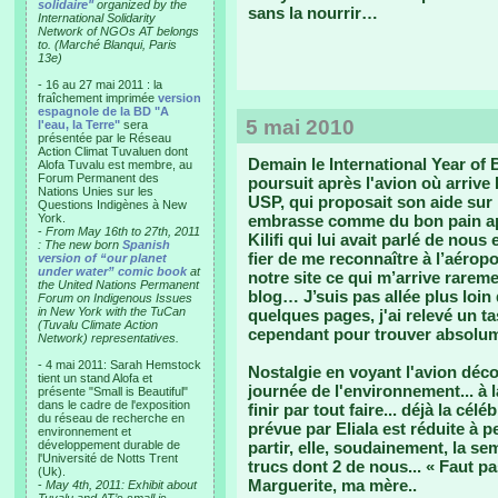
solidaire"
organized by the
sans la nourrir…
International Solidarity
Network of NGOs AT belongs
to. (Marché Blanqui, Paris
13e)
- 16 au 27 mai 2011 : la
fraîchement imprimée
version
espagnole de la BD "A
5 mai 2010
l'eau, la Terre"
sera
présentée par le Réseau
Action Climat Tuvaluen dont
Demain le International Year of
Alofa Tuvalu est membre, au
Forum Permanent des
poursuit après l'avion où arrive 
Nations Unies sur les
USP, qui proposait son aide sur
Questions Indigènes à New
York.
embrasse comme du bon pain apr
-
From May 16th to 27th, 2011
Kilifi qui lui avait parlé de nous et
: The new born
Spanish
fier de me reconnaître à l’aéropo
version of “our planet
under water” comic book
at
notre site ce qui m’arrive raremen
the United Nations Permanent
blog… J’suis pas allée plus loin
Forum on Indigenous Issues
in New York with the TuCan
quelques pages, j'ai relevé un t
(Tuvalu Climate Action
cependant pour trouver absolume
Network) representatives.
- 4 mai 2011: Sarah Hemstock
Nostalgie en voyant l'avion décol
tient un stand Alofa et
journée de l'environnement... à la
présente "Small is Beautiful"
dans le cadre de l'exposition
finir par tout faire... déjà la cé
du réseau de recherche en
prévue par Eliala est réduite à 
environnement et
développement durable de
partir, elle, soudainement, la se
l'Université de Notts Trent
trucs dont 2 de nous... « Faut 
(Uk).
Marguerite, ma mère..
-
May 4th, 2011: Exhibit about