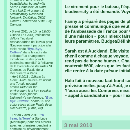
Tuvalu and AT’s small is
beautiful plan by and with
Le virement pour le bateau, l’équi
Sarah Hemstock. at Notts
Trent Uni Environment &
biodiversity a été demandé. Voyo
Sustainability Research
Network Exhibition, DICE
Fanny a préparé des pages de p
Centre Conference Suite, City
Campus.
presse et communiqué que veut f
de l’ambassade de France pour vo
- 8 avril 2011 de 10h à 12h30 :
Gilliane Le Gallic, Présidente
d’une mission « pour mieux fair
d'Alofa Tuvalu et
leurs paramètres. Budget/Définit
Ambassadrice de Tuvalu pour
l'Environnement participe à la
table-ronde "
Bye, Bye,
Sarah est à Auckland. Elle visite
Culture
" dans le cadre du
chenil comme à chaque voyage. Ce
colloque "Le changement
climatique un défi pour le
rend pas de bonne humeur. Chan
patrimoine mondial" à l'initiative
couterait 560£, alors que les fa
de l'Université de Versailles St
Quentin, au Palais de la
elle rentre à la date prévue init
Découverte à Paris.
-
April 8,2011 : Gilliane Le
Halo fait à nouveau faut bond su
Gallic, Alofa Tuvalu President
and Tuvalu goodwill
prévisionnelles jusqu'à Août, j
ambassador for the
Y’aura aussi les Compress missi
environment is a key speaker
at the Saint Quentin
« appel à candidature » pour l’ex
University’s conference, "
Bye,
Bye, Culture
" about CC and
culture loss at the Palais de la
Decouverte, (Paris, 8e).
- 1er au 7 avril 2011 :
"A
l'eau, la Terre"
à Ste Luce
(Martinique) pour des ateliers
3 mai 2010
avec les primaires pendant la
semaine du développement