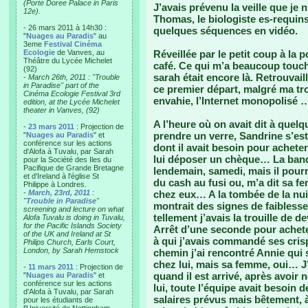
(Porte Doree Palace in Paris
J’avais prévenu la veille que je n
12e).
Thomas, le biologiste es-requin
- 26 mars 2011 à 14h30 :
quelques séquences en vidéo.
"
Nuages au Paradis
" au
3eme
Festival Cinéma
Ecologie
de Vanves, au
Réveillée par le petit coup à la 
Théâtre du Lycée Michelet
café. Ce qui m’a beaucoup touché
(92)
sarah était encore là. Retrouvail
-
March 26th, 2011 : "Trouble
in Paradise" part of the
ce premier départ, malgré ma tr
Cinéma Ecologie Festival 3rd
envahie, l’Internet monopolisé …
edition, at the Lycée Michelet
theater in Vanves, (92)
A l’heure où on avait dit à quel
-
23 mars 2011
: Projection de
prendre un verre, Sandrine s’es
"
Nuages au Paradis
" et
conférence sur les actions
dont il avait besoin pour acheter
d'Alofa à Tuvalu, par Sarah
lui déposer un chèque… La banque
pour la Société des Iles du
Pacifique de Grande Bretagne
lendemain, samedi, mais il pourr
et d'Ireland à l'église St
du cash au fusi ou, m’a dit sa f
Philippe à Londres.
-
March, 23rd, 2011
:
chez eux… A la tombée de la nuit,
"
Trouble in Paradise
"
montrait des signes de faiblesse
screening and lecture on what
tellement j’avais la trouille de 
Alofa Tuvalu is doing in Tuvalu,
for the Pacific Islands Society
Arrêt d’une seconde pour achet
of the UK and Ireland at St
à qui j’avais commandé ses crisp
Philips Church, Earls Court,
London, by Sarah Hemstock
chemin j’ai rencontré Annie qui 
chez lui, mais sa femme, oui… J’a
-
11 mars 2011
: Projection de
quand il est arrivé, après avoir
"
Nuages au Paradis
" et
conférence sur les actions
lui, toute l’équipe avait besoin 
d'Alofa à Tuvalu, par Sarah
salaires prévus mais bêtement, à 
pour les étudiants de