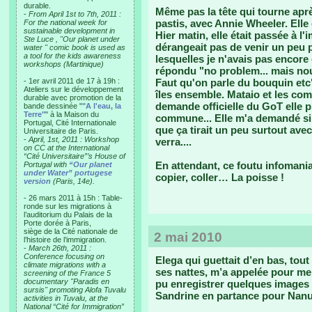
durable.
Même pas la tête qui tourne aprè
-
From April 1st to 7th, 2011 :
pastis, avec Annie Wheeler. Elle 
For the national week for
sustainable development in
Hier matin, elle était passée à l'
Ste Luce , "Our planet under
dérangeait pas de venir un peu p
water " comic book is used as
a tool for the kids awareness
lesquelles je n'avais pas encore 
workshops (Martinique)
répondu "no problem... mais nou
- 1er avril 2011 de 17 à 19h :
Faut qu'on parle du bouquin etc".
Ateliers sur le développement
îles ensemble. Mataio et les c
durable avec promotion de la
demande officielle du GoT elle 
bande dessinée "
"A l'eau, la
Terre"
" à la Maison du
commune... Elle m'a demandé si on
Portugal, Cité Internationale
que ça tirait un peu surtout avec
Universitaire de Paris.
-
April, 1st, 2011 : Workshop
verra....
on CC at the International
“Cité Universitaire”’s House of
En attendant, ce foutu infomania
Portugal with
“Our planet
under Water” portugese
copier, coller… La poisse !
version
(Paris, 14e).
- 26 mars 2011 à 15h : Table-
ronde sur les migrations à
l’auditorium du Palais de la
Porte dorée à Paris,
siège de la Cité nationale de
2 mai 2010
l’histoire de l’immigration.
-
March 26th, 2011 :
Conference focusing on
Elega qui guettait d’en bas, to
climate migrations with a
ses nattes, m’a appelée pour me 
screening of the France 5
documentary "Paradis en
pu enregistrer quelques images d
sursis" promoting Alofa Tuvalu
Sandrine en partance pour Nan
activities in Tuvalu, at the
National “Cité for Immigration”