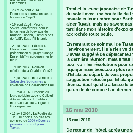
Ensembles
Total et la jeune japonaise de 
- 23 et 24 août 2014 :
du soleil avec une bouteille de t
Rencontres internationales de
la coalition Cop21
postale et leur timbre pour Eart
aider Tuvalu mais ne savent pas
- 19 août 2014 : Pacific
Voices, conférence pour le
tard dans mon histoire d'expo q
lancement de l'ouvrage de
accrochée toute seule.
Karibaiti Taoaba, Campus bas
de l'USP, Suva-Fiji Islands
En rentrant ce soir mail de Tatau
- 21 juin 2014 : Fête de la
l’environnement. Il n’a rien vu d
Maison des Ensembles,
présentation du projet "Manga
J’avais suggéré de déplacer leu
Ensemble" - reprogrammer le
la dernière réunion, mais il faut
futur.
pour voir les résolutions pour ce
- 19 juin 2014 : Réunion
riquiqui mais beaucoup plus ra
plénière de la Coalition Cop21
d’Eliala au départ. Je vais propo
- 14 juin 2014 : Intervention au
suggestion refusée par Eliala qui
Salon des Solidarités
à
thème.. Sauf qu’elle a laissé le 
l'invitation de Coordination Sud
qu’un défilé comme l’an dernier
- 17 mai 2014 : Braderie du
Livre solidaire avec le Collectif
d'Associations de Solidarité
Internationale de la Ligue de
l'Enseignement.
16 mai 2010
- 11 avril 2014 : La Foulée du
10e - 10 écoles, 55 classes,
16 mai 2010
soit près de
2000 élèves de
primaire courent pour
Tuvalu
.
De retour de l’hôtel, après une