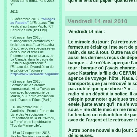
qu’elle fera un papier quand le t
Unies sur le climat Paris 2015
?"
2013
- 8 décembre 2013 :
"Nuages
Vendredi 14 mai 2010
au Paradis"
à l'Ecopass Film
Festival au Japan Pacific ICT
Center à Suva (Iles Fidji)
Vendredi 14 mai :
- 28 novembre 2013 :
"Changements climatiques et
Le miracle du jour : j’ai retrou
droits des états" par Natacha
fermeture éclair qui me sert de p
Bracq, avocate spécialisée en
main, de sac à tout. Outre ma cl
droit public et droits de
l'homme, en partenariat avec
aussi les derniers reçus de dépe
La Cimade, dans le cadre du
banque… Je m’étais aperçue l’avoi
Festival Migrant'scène à
l'Espace des Diversités et de
tour : banque où j’avais changé 
la Laïcité de Toulouse.
avec Katarina la fille du GEF/U
http://www.lacimade.org/minisites/migrantscene
agence de voyage, hôtel. Nada. C
- 22 novembre 2013 :
transports que j’ai retrouvé le so
Semaine de la Solidarité
pas oublié quelque chose ? » …
Internationale, Alofa Tuvalu en
duo avec la compagnie Le
radio ni un dépôt à la police. Il
Makila, au Centre d'animation
calepin pour noter quelques tr
de la Place de Fêtes (Paris)
enele, juste avant qu’il ne s’en
- 16 novembre 2013 :
sous » me dit le mec en me rend
Alterlibris - Premier Forum du
lui tendant un échantillon de pa
Livre des Associations -
Présentation de la BD "A l'eau,
avec de l’argent et le retrouver i
la Terre" et de la publication
"Tuvalu Marine Life".
Autre bonne nouvelle du jour : 
- 16 et 17 septembre 2013 :
délicieuses..
Sea for Society, consultation