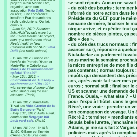
se sont réjouis. Aucun ne savait
projet "Tuvalu Marine Life",
organise, avec son
- du côté des beurks : terminer 
association
Pala Dalik
(l’écho
informé de notre action dans le
du récif), une conférence
Présidente du GEF pour le même
intitulée « Etat de santé des
récifs calédoniens: Qui fait
semaine dernière, finaliser le mo
quoi ? »
cirque arrive, et expédier tout ç
-
June 6th, 2012: Sandrine
Job, AlofaTuvalu’s expert on
nombre de pièces jointes, ça p
the Tuvalu Marine Life project,
dire « des ».
sets up a conference about
Reefs’ health in New
- du côté des trucs normaux : fin
Caledonia with her NGO:
Pala
avancer sur), répondre à quelque
Dalik
(the reef’s echoes).
Niukulaelae au parlement tuvalue
- 15 mai 2012: Gilliane est
sous marine la semaine prochaine
l'invitée de Patricia Ricard et
la micro entreprise de mon fils 
Marie-Pierre Cabello aux
Mardis de l'Environnement
pas contents ; normal toujours 
spécial "Rio+20"
impôts qui demandent des préci
-
May 15th, 2012:
«
ans, après avoir fait suer mes p
Environment on Tuesday »
conference on “Rio +20”
euros ; normal still : finaliser 
with screening of some of the
US et scanner une demande de 
video shot during the last
missions. (Paris)
France. Ouala, « what else ? » U
pour l’expo à l’hôtel, dans le g
- 13 mai 2012: stand Alofa
Tuvalu au
Vide-Grenier de la
Récré, une vraie : prendre un ve
Butte Bergeyre
(Paris)
son compagnon de voyage. Un ét
-
May 13th, 2012: Alofa Tuvalu
Récré 2 : terminer « mendiants
booth at the
Bergeyre hill
back yard sale
. (Paris)
depuis belle lurette, j’enchaîne
Adams, je me suis fait 2 Vargas 
- 13 mai 2012 de 11h10 à
11h30: Gilliane est l'invitée
policiers mais après la complic
d'Anne Cécile Bras dans