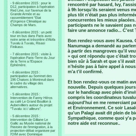
- 9 décembre 2015 : pour le
rencontré par hasard, Ivy, l'assist
D12, participation à l’opération
à 9h lorsqu’ils seraient venus me 
Red Line, sur l’avenue de la
Grande Armée et au
plus tôt n'était pas plus informé
rassemblement “Etat
concurrentes les mieux placées..
d’Urgence Climatique au
participants ne le savaient pas n
Champs de Mars.
faire une annonce radio... C'est 
- 8 décembre 2015 : un petit
tour en bus dans Paris avec
notre amie et trésorière d’Alofa
Bon rendez-vous avec Kausea. O
Tuvalu à Tuvalu, Risasi
Nanumaga a demandé au parlemen
Finikaso.
à partir des mangroves qu’il veu
- 7 décembre 2015 : visite à
» qui ont répondu que c’était trop
l’opération Paris-Terre du Jour
bien sûr à Sarah et que s’il avai
de la Terre a l’Espace
Ephémère.
n’hésite pas à faire appel à nous
m’a t’il confirmé.
- 6 décembre 2015 :
participation au Sommet des
196 Chaises à Montreuil dans
Et bon rendez-vous ce matin av
le cadre du village des
nouvelle. Depuis quelques jours
alternatives.
sur le handicap avec plein d'invi
- 5 décembre 2015 :
compris les coordinateus tuvaluen
Intervention de Fanny Héros
au café Le Grand Bouillon à
aujourd'hui en me remerciant p
Aubervilliers autour du projet
et Environnement. Ce soir Lasalo
"Tuvalu: ici / ailleurs".
qu'un Palagi avait dit plein de bi
- 5 décembre 2015 :
Sympathique, comme quoi y'a pas
intervention de Gilliane Le
notre aide est reconnue..
Gallic au Musée national de
l’histoire de l’immigration, à la
projection-débat organisee par
l’OIM avec Dominique