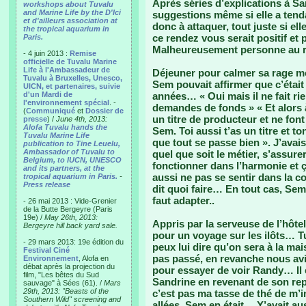
Après séries d’explications à S
workshops about Tuvalu
and Marine Life by the D'Ici
suggestions même si elle a tenda
et d'ailleurs association at
donc à attaquer, tout juste si el
the tropical aquarium in
ce rendez vous serait positif et
Paris.
Malheureusement personne au 
- 4 juin 2013 :
Remise
officielle de Tuvalu Marine
Life à l'Ambassadeur de
Déjeuner pour calmer sa rage mo
Tuvalu à Bruxelles, Unesco,
Sem pouvait affirmer que c’était so
UICN, et partenaires, suivie
d'un Mardi de
années… « Oui mais il ne fait rien
l'environnement spécial
. -
demandes de fonds » « Et alors 
(
Communiqué
et
Dossier de
un titre de producteur et ne fon
presse
) /
June 4th, 2013:
Alofa Tuvalu hands the
Sem. Toi aussi t’as un titre et to
Tuvalu Marine Life
que tout se passe bien ». J’avais a
publication to Tine Leuelu,
Ambassador of Tuvalu to
quel que soit le métier, s’assure
Belgium, to IUCN, UNESCO
fonctionner dans l’harmonie et
and its partners, at the
aussi ne pas se sentir dans la co
tropical aquarium in Paris.
-
Press release
dit quoi faire… En tout cas, Sem
faut adapter..
- 26 mai 2013 : Vide-Grenier
de la Butte Bergeyre (Paris
19e) /
May 26th, 2013:
Appris par la serveuse de l’hôt
Bergeyre hill back yard sale.
pour un voyage sur les ilôts… Tu
- 29 mars 2013: 19e édition du
peux lui dire qu’on sera à la mai
Festival Ciné
pas passé, en revanche nous avio
Environnement
, Alofa en
débat après la projection du
pour essayer de voir Randy… Il 
film, "Les bêtes du Sud
Sandrine en revenant de son rep
sauvage" à Sées (61). /
Mars
29th, 2013: "Beasts of the
c’est pas ma tasse de thé de m
Southern Wild" screening and
allées, Sem en était… Y’avait auss