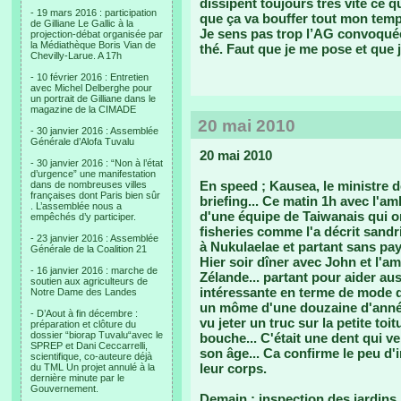
dissipent toujours très vite ce 
- 19 mars 2016 : participation
que ça va bouffer tout mon temp
de Gilliane Le Gallic à la
Je sens pas trop l’AG convoquée 
projection-débat organisée par
la Médiathèque Boris Vian de
thé. Faut que je me pose et que 
Chevilly-Larue. A 17h
- 10 février 2016 : Entretien
avec Michel Delberghe pour
un portrait de Gilliane dans le
magazine de la CIMADE
20 mai 2010
- 30 janvier 2016 : Assemblée
Générale d’Alofa Tuvalu
20 mai 2010
- 30 janvier 2016 : “Non à l’état
d’urgence” une manifestation
En speed ; Kausea, le ministre d
dans de nombreuses villes
françaises dont Paris bien sûr
briefing... Ce matin 1h avec l'
. L’assemblée nous a
d'une équipe de Taiwanais qui on
empêchés d’y participer.
fisheries comme l'a décrit sandr
- 23 janvier 2016 : Assemblée
à Nukulaelae et partant sans paye
Générale de la Coalition 21
Hier soir dîner avec John et l'
- 16 janvier 2016 : marche de
Zélande... partant pour aider au
soutien aux agriculteurs de
intéressante en terme de mode d
Notre Dame des Landes
un môme d'une douzaine d'années
- D’Aout à fin décembre :
vu jeter un truc sur la petite toi
préparation et clôture du
dossier “biorap Tuvalu“avec le
bouche... C'était une dent qui ve
SPREP et Dani Ceccarrelli,
son âge... Ca confirme le peu d
scientifique, co-auteure déjà
leur corps.
du TML Un projet annulé à la
dernière minute par le
Gouvernement.
Demain : inspection des jardins 