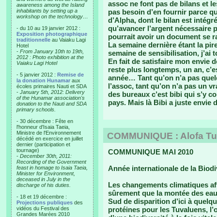
assoc ne font pas de bilans et le
awareness among the Island
inhabitants by setting up a
pas besoin d’en fournir parce qu’
workshop on the technology…
d’Alpha, dont le bilan est intégr
qu’avancer l’argent nécessaire p
- du 10 au 19 janvier 2012 :
Exposition photographique
pourrait avoir un document se r
traditionnelle
au Vaiaku Lagi
La semaine dernière étant la pir
Hotel
-
From January 10th to 19th,
semaine de sensibilisation, j’ai 
2012 : Photo exhibition at the
En fait de satisfaire mon envie de
Vaiaku Lagi Hotel
reste plus longtemps, un an, c’e
- 5 janvier 2012 :
Remise de
année… Tant qu’on n’a pas quelq
la donation Hunamar
aux
l’assoc, tant qu’on n’a pas un 
écoles primaires Nauti et SDA
-
January 5th, 2012: Delivery
des bureaux c’est bibi qui s’y c
of the Hunamar association's
pays. Mais là Bibi a juste envie d
donation to the Nauti and SDA
primary schools.
- 30 décembre : Fête en
l'honneur d'Isaia Taeia,
Ministre de l'Environnement
COMMUNIQUE : Alofa Tuva
décédé en exercice en juillet
dernier (participation et
tournage)
COMMUNIQUE MAI 2010
-
December 30th, 2011:
Recording of the Government
Année internationale de la Biodiv
feast in homage to Isaia Taeia,
Minister for Environment,
deceased in July in the
Les changements climatiques aff
discharge of his duties.
sûrement que la montée des eau
- 18 et 19 décembre :
Sud de disparition d’ici à quelq
Projections publiques
des
vidéos du Festival des
protéines pour les Tuvaluens, l’
Grandes Marées 2010