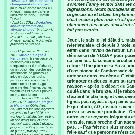
Tuvalu sur "les marins et le
sommes Fanny et moi dans les da
changement climatique"
pour les étudiants marins du
digressions, récits quotidiens et
Nivaga II organisé par et à
urgences ici et làbas. Le planni
l'initiative de Kaio (Funafuti -
Tuvalu).
c’est encore plus rock n’roll que
-
April 4th, 2012 :
Workshop
cherchent des news devraient s
about "seafarers and
fait pas exprès.
climate change"
by Kaio with
seafarers and trainees
(Funafuti – Tuvalu, on board
Jeudi, je sais je l’ai déjà dit, m
Nivaga) about environmental
practices on vessels.
néerlandaise ici depuis 3 mois, s’
enfin dans l’avion de retour. En
- Du 17 janvier au 24 mars
démission de NBSAP pour pouvoir,
2012:
Mission biogaz à
Nanumea
(mise en place de
sa famille… la semaine prochaine
récupérateurs d'eau,
retour ! Une journée à Suva pour
remplacement des réchauds,
construction des porcheries,
d’assistance de l’ambassade de 
distributions de graines et
entendre dans les négos. C’était
mise en place de jardins
potagers, nouveau train de
grignoter quelques jours au tarm
formation pour un usage
maison » après le départ de Sandr
pérenne des 4 unités par les
coulé dans le bronze, si je rabo
volontaires et ateliers publics
pour la population)
d’autant le planning et vais devo
-
From January 13th to March
lignes pas rayées et ça j’aime pa
24th, 2012 :
Mission biogas
in Nanumea
Objectives :
Expo photo, AG, discuter avec le
insuring that the four digesters
prévu la semaine prochaine - On 
implemented late 2010 are
entre leurs voyages fréquents e
working to satisfaction, setting
up one water tank at each
consule, mais proche d’un agend
owners' place, build individual
pas… - Pas fait non plus encore l
piggeries, setting up the basis
for garden, training owners
faire sauf que personne n’est ca
and workers as well as raising