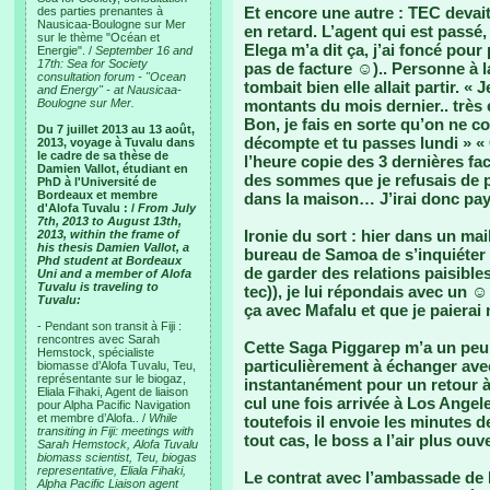
Et encore une autre : TEC devait 
des parties prenantes à
Nausicaa-Boulogne sur Mer
en retard. L’agent qui est passé,
sur le thème "Océan et
Elega m’a dit ça, j’ai foncé pou
Energie". /
September 16 and
17th: Sea for Society
pas de facture ☺).. Personne à l
consultation forum - "Ocean
tombait bien elle allait partir. « 
and Energy" - at Nausicaa-
Boulogne sur Mer.
montants du mois dernier.. très 
Bon, je fais en sorte qu’on ne c
Du 7 juillet 2013 au 13 août,
décompte et tu passes lundi » «
2013, voyage à Tuvalu dans
le cadre de sa thèse de
l’heure copie des 3 dernières 
Damien Vallot, étudiant en
des sommes que je refusais de p
PhD à l'Université de
Bordeaux et membre
dans la maison… J’irai donc paye
d'Alofa Tuvalu : /
From July
7th, 2013 to August 13th,
Ironie du sort : hier dans un ma
2013, within the frame of
his thesis Damien Vallot, a
bureau de Samoa de s’inquiéter 
Phd student at Bordeaux
de garder des relations paisible
Uni and a member of Alofa
Tuvalu is traveling to
tec)), je lui répondais avec un 
Tuvalu:
ça avec Mafalu et que je paierai 
- Pendant son transit à Fiji :
rencontres avec Sarah
Cette Saga Piggarep m’a un peu
Hemstock, spécialiste
particulièrement à échanger ave
biomasse d’Alofa Tuvalu, Teu,
représentante sur le biogaz,
instantanément pour un retour à 
Eliala Fihaki, Agent de liaison
cul une fois arrivée à Los Angel
pour Alpha Pacific Navigation
et membre d’Alofa.. /
While
toutefois il envoie les minutes
transiting in Fiji: meetings with
tout cas, le boss a l’air plus ouv
Sarah Hemstock, Alofa Tuvalu
biomass scientist, Teu, biogas
representative, Eliala Fihaki,
Le contrat avec l’ambassade de Fr
Alpha Pacific Liaison agent