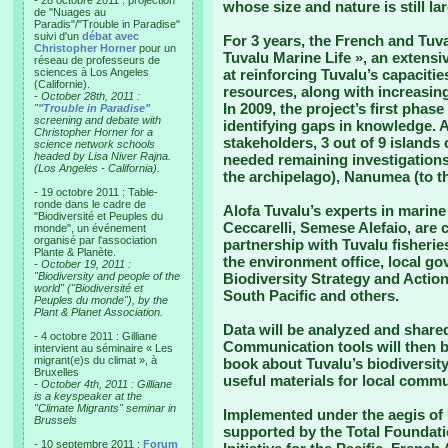
- 28 octobre 2011 : projection
whose size and nature is still l
de "Nuages au
Paradis"/"Trouble in Paradise"
suivi d'un
débat avec
For 3 years, the French and Tuv
Christopher Horner
pour un
Tuvalu Marine Life », an extens
réseau de professeurs de
sciences à Los Angeles
at reinforcing Tuvalu’s capaciti
(Californie).
resources, along with increasing
-
October 28th, 2011 :
In 2009, the project’s first pha
"
"Trouble in Paradise"
screening and debate with
identifying gaps in knowledge. A
Christopher Horner for a
stakeholders, 3 out of 9 islands
science network schools
headed by Lisa Niver Rajna.
needed remaining investigations :
(Los Angeles - California).
the archipelago), Nanumea (to th
- 19 octobre 2011 : Table-
ronde dans le cadre de
Alofa Tuvalu’s experts in marine
"Biodiversité et Peuples du
Ceccarelli, Semese Alefaio, are 
monde", un événement
organisé par l'association
partnership with Tuvalu fisherie
Plante & Planète.
the environment office, local 
-
October 19, 2011 :
"Biodiversity and people of the
Biodiversity Strategy and Action
world" ("Biodiversité et
South Pacific and others.
Peuples du monde"), by the
Plant & Planet Association.
Data will be analyzed and share
- 4 octobre 2011 : Gilliane
Communication tools will then b
intervient au séminaire « Les
migrant(e)s du climat », à
book about Tuvalu’s biodiversity
Bruxelles
useful materials for local commu
-
October 4th, 2011 : Gilliane
is a keyspeaker at the
"Climate Migrants" seminar in
Implemented under the aegis of 
Brussels
supported by the Total Foundati
- 10 septembre 2011 :
Forum