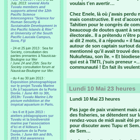
voulais t’en avertir…
July, 2013:
several Alofa
Tuvalu members and
supports attend the 12th
Chez Enele, là où j’avais perdu 
Pacific Science
Intercongress "Science for
mais constructive. Il est d’acc
Human Security &
Tahitien pour le congrès de co
Sustainable Development in
beaucoup de doutes quant à ses
the Pacific Islands & Rim"
at University of the South
électorale.. Il a prétendu n’être 
Pacific Laucala Campus,
ai dit 2 mots, il a répondu « il fa
Suva, Fiji
autour de son captain surtout dan
- 24 et 25 juin 2013 : Sea for
mentionné qu’il avait trouvé de
Society, consultation des
parties prenantes à Nausicaa-
Nukufetau, son île. « Et biodiese
Boulogne sur Mer
qui est à TMTI, j’suis preneur 
/
June 24 and 25th: Sea for
communauté ! En fait ils veulent
Society consultation forum at
Nausicaa-Boulogne sur Mer.
- du 4 au 30 juin 2013 :
Exposition photographique
sur le projet Tuvalu Marine
Lundi 10 Mai 23 heures
Life à l'aquarium de la Porte
Dorée. /
June 4th to 30t,
2013h: Tuvalu Marine Life
Lundi 10 Mai 23 heures
picture exhibition at the
tropical aquarium in Paris.
Pas juge de paix vraiment mais a
- les 6 et 8 juin 2013 :
des fisheries, se détendent sur 
ateliers pédagogiques sur
Tuvalu et la biodiversité
rendez-vous de midi avait été p
marine par l'association
pour discuter avec Tupu et Sem.
d'Ici et d'Ailleurs à
de Sem…
l'aquarium de la Porte
Dorée. /
June 6th and 8th,
2013: Kid awareness