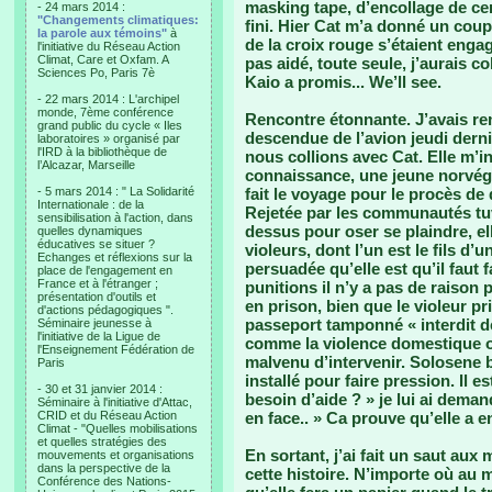
masking tape, d’encollage de cent
- 24 mars 2014 :
"Changements climatiques:
fini. Hier Cat m’a donné un cou
la parole aux témoins"
à
de la croix rouge s’étaient engag
l'initiative du Réseau Action
Climat, Care et Oxfam. A
pas aidé, toute seule, j’aurais co
Sciences Po, Paris 7è
Kaio a promis... We’ll see.
- 22 mars 2014 : L'archipel
monde, 7ème conférence
Rencontre étonnante. J’avais rem
grand public du cycle « Iles
descendue de l’avion jeudi dern
laboratoires » organisé par
l'IRD à la bibliothèque de
nous collions avec Cat. Elle m’in
l’Alcazar, Marseille
connaissance, une jeune norvégi
- 5 mars 2014 : " La Solidarité
fait le voyage pour le procès de 
Internationale : de la
Rejetée par les communautés tuv
sensibilisation à l'action, dans
dessus pour oser se plaindre, ell
quelles dynamiques
éducatives se situer ?
violeurs, dont l’un est le fils d’u
Echanges et réflexions sur la
persuadée qu’elle est qu’il faut 
place de l'engagement en
France et à l'étranger ;
punitions il n’y a pas de raison p
présentation d'outils et
en prison, bien que le violeur pr
d'actions pédagogiques ".
passeport tamponné « interdit de 
Séminaire jeunesse à
l'initiative de la Ligue de
comme la violence domestique où
l'Enseignement Fédération de
malvenu d’intervenir. Solosene bi
Paris
installé pour faire pression. Il e
- 30 et 31 janvier 2014 :
besoin d’aide ? » je lui ai deman
Séminaire à l'initiative d'Attac,
CRID et du Réseau Action
en face.. » Ca prouve qu’elle a e
Climat - "Quelles mobilisations
et quelles stratégies des
En sortant, j’ai fait un saut aux
mouvements et organisations
dans la perspective de la
cette histoire. N’importe où au m
Conférence des Nations-