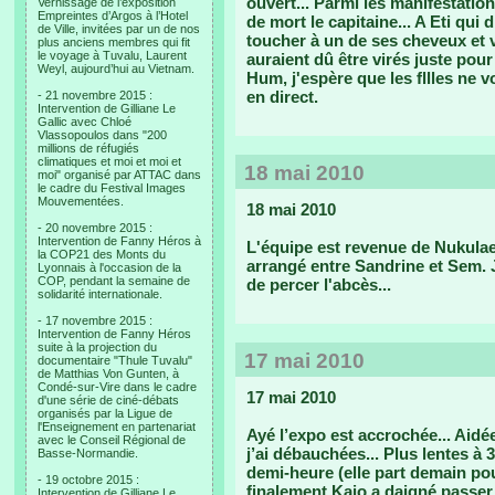
ouvert... Parmi les manifestatio
Vernissage de l’exposition
Empreintes d’Argos à l’Hotel
de mort le capitaine... A Eti qui 
de Ville, invitées par un de nos
toucher à un de ses cheveux et vo
plus anciens membres qui fit
le voyage à Tuvalu, Laurent
auraient dû être virés juste pour
Weyl, aujourd’hui au Vietnam.
Hum, j'espère que les fllles ne 
en direct.
- 21 novembre 2015 :
Intervention de Gilliane Le
Gallic avec Chloé
Vlassopoulos dans "200
millions de réfugiés
climatiques et moi et moi et
18 mai 2010
moi" organisé par ATTAC dans
le cadre du Festival Images
Mouvementées.
18 mai 2010
- 20 novembre 2015 :
Intervention de Fanny Héros à
L'équipe est revenue de Nukulae
la COP21 des Monts du
arrangé entre Sandrine et Sem. 
Lyonnais à l'occasion de la
COP, pendant la semaine de
de percer l'abcès...
solidarité internationale.
- 17 novembre 2015 :
Intervention de Fanny Héros
suite à la projection du
17 mai 2010
documentaire "Thule Tuvalu"
de Matthias Von Gunten, à
Condé-sur-Vire dans le cadre
17 mai 2010
d'une série de ciné-débats
organisés par la Ligue de
l'Enseignement en partenariat
Ayé l’expo est accrochée... Aidée
avec le Conseil Régional de
j’ai débauchées... Plus lentes à 
Basse-Normandie.
demi-heure (elle part demain po
- 19 octobre 2015 :
finalement Kaio a daigné passer 
Intervention de Gilliane Le