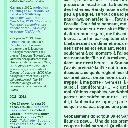
debate with Alofa Tuvalu.
prépare un master sur la biodive
-1er mars 2013:
projection
des fisheries. Randy nous a off
de "Nuages au Paradis" et
peu à paniquer, surtout quand je 
débat à la STAR Prep
Academy (Californie) /
pas grave, on arrête là ».. Ravie
March 1st, 2013: "Trouble in
l’oreille. Pour faire pendant, moi
Paradise" screening and
debate at the STAR Prep
concentrant sur Henrick et Eliala.
Academy (California)
d’attirer mon regard, me faisant
bière… J’ai fini par capituler et
- 29 janvier 2013: Jury
d'
Ecolo'zik
, le concours
Eliala avaient un dîner et nous
d'écriture de chansons
des fisheries et l’étudiant. Nou
organisé par la Ligue de
l'Enseignement autour du
seulement à ce moment-là j’ai s
thème "Sauvons Tuvalu". Les
me demande t’il » « à la maison, 
lauréats enregistreront leur
dans une demi heure… » Son copa
titre en studio. /
January 29th,
2013: Jury of Ecolozik, the
j’avais prétexté la tête qui tour
song writing contest about
décidée à ce qu’ils règlent leur 
Tuvalu. 40 classes, 1000 kids
all together from 8 to 14 year
sortirait pas… ou au moins qu’i
old participated. The 18
frapper à ma porte « Sem est là » 
selected songs will be
recorded in a professional
super, il est détendu »… « c’est l’o
studio.
moi n’étions capables, workoho
passer une soirée pour rire… et 
2011 - 2012
dit, il faut moi aussi que je parl
- Du 14 novembre au 16
ce qui ne va pas depuis une pai
décembre 2012:
"La route
des contes"
(La Celle St
Cloud) /
- From November
Globalement donc tout va et Sa
14th to December 15th,
fleur de peau… Une de ses premi
2012:
"Tales' trip - La route
des contes"
(La Celle St
coup de balai partout ! Quelle 
Cloud)
: