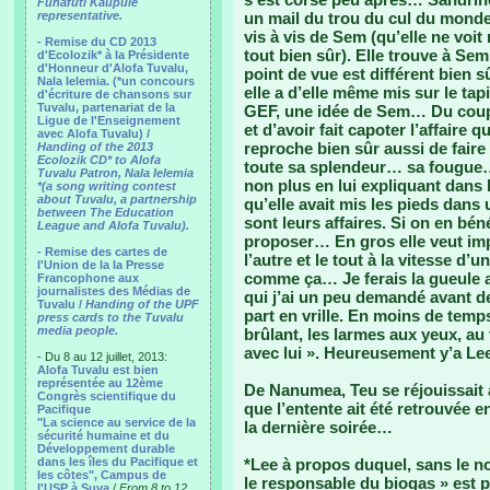
Funafuti Kaupule
representative.
un mail du trou du cul du monde
vis à vis de Sem (qu’elle ne voit 
- Remise du CD 2013
tout bien sûr). Elle trouve à S
d'Ecolozik* à la Présidente
d'Honneur d'Alofa Tuvalu,
point de vue est différent bien s
Nala Ielemia. (*un concours
elle a d’elle même mis sur le ta
d'écriture de chansons sur
Tuvalu, partenariat de la
GEF, une idée de Sem… Du coup, e
Ligue de l'Enseignement
et d’avoir fait capoter l’affaire 
avec Alofa Tuvalu) /
reproche bien sûr aussi de fair
Handing of the 2013
Ecolozik CD* to Alofa
toute sa splendeur… sa fougue… 
Tuvalu Patron, Nala Ielemia
non plus en lui expliquant dans
*(a song writing contest
about Tuvalu, a partnership
qu’elle avait mis les pieds dan
between The Education
sont leurs affaires. Si on en bén
League and Alofa Tuvalu).
proposer… En gros elle veut im
- Remise des cartes de
l’autre et le tout à la vitesse d’
l'Union de la la Presse
comme ça… Je ferais la gueule au
Francophone aux
journalistes des Médias de
qui j’ai un peu demandé avant de
Tuvalu /
Handing of the UPF
part en vrille. En moins de temps
press cards to the Tuvalu
media people.
brûlant, les larmes aux yeux, au t
avec lui ». Heureusement y’a Lee
- Du 8 au 12 juillet, 2013:
Alofa Tuvalu est bien
représentée au 12ème
De Nanumea, Teu se réjouissait 
Congrès scientifique du
que l’entente ait été retrouvée e
Pacifique
"La science au service de la
la dernière soirée…
sécurité humaine et du
Développement durable
dans les îles du Pacifique et
*Lee à propos duquel, sans le n
les côtes", Campus de
le responsable du biogas » est p
l'USP à Suva
/
From 8 to 12