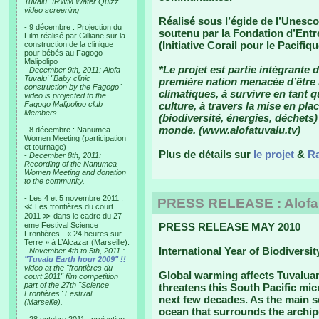
Tuvalu "IRWM Water Quizz"
video screening
Réalisé sous l’égide de l’Unesco,
- 9 décembre : Projection du
soutenu par la Fondation d’Entr
Film réalisé par Gilliane sur la
(Initiative Corail pour le Pacif
construction de la clinique
pour bébés au Fagogo
Malipolipo
*Le projet est partie intégrante 
-
December 9th, 2011: Alofa
Tuvalu' "Baby clinic
première nation menacée d’être 
construction by the Fagogo"
climatiques, à survivre en tant q
video is projected to the
Fagogo Malipolipo club
culture, à travers la mise en pla
Members
(biodiversité, énergies, déchets
monde. (www.alofatuvalu.tv)
- 8 décembre : Nanumea
Women Meeting (participation
et tournage)
Plus de détails sur
le projet
&
Ra
-
December 8th, 2011:
Recording of the Nanumea
Women Meeting and donation
to the community.
- Les 4 et 5 novembre 2011 :
PRESS RELEASE : Alofa T
≪ Les frontières du court
2011 ≫ dans le cadre du 27
eme Festival Science
PRESS RELEASE MAY 2010
Frontières - « 24 heures sur
Terre » à L’Alcazar (Marseille).
International Year of Biodiversit
-
November 4th to 5th, 2011 :
"Tuvalu Earth hour 2009" !!
video at the "frontières du
Global warming affects Tuvaluan 
court 2011" film competition
part of the 27th "Science
threatens this South Pacific mic
Frontières" Festival
next few decades. As the main so
(Marseille).
ocean that surrounds the archipe