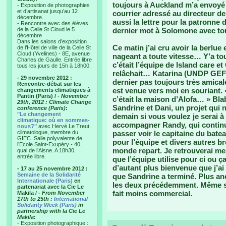
toujours à Auckland m’a envoyé 2
- Exposition de photographies
et d’artisanat jusqu’au 12
courrier adressé au directeur de
décembre.
aussi la lettre pour la patronne
- Rencontre avec des élèves
de la Celle St Cloud le 5
dernier mot à Solomone avec to
décembre
Dans les salons d’exposition
Ce matin j’ai cru avoir la berlue
de l’Hôtel de ville de la Celle St
Cloud (Yvelines) - 8E, avenue
nageant a toute vitesse… Y’a tou
Charles de Gaulle. Entrée libre
c’était l’équipe de Island care e
tous les jours de 15h à 18h00.
relâchait… Katarina (UNDP GEF)
- 29 novembre 2012 :
dernier pas toujours très amical
Rencontre-débat sur les
est venue vers moi en souriant. 
changements climatiques à
Pantin (Paris) /
- November
c’était la maison d’Alofa… » Bla
29th, 2012 : Climate Change
Sandrine et Dani, un projet qui
conference (Paris)
:
"Le changement
demain si vous voulez je serai 
climatique: où en sommes-
accompagner Randy, qui contin
nous?"
avec Hervé Le Treut,
climatologue, membre du
passer voir le capitaine du bate
GIEC. Salle polyvalente de
pour l’équipe et divers autres br
l’Ecole Saint-Exupéry - 40,
monde repart. Je retrouverai me
quai de l’Aisne. A 18h30,
entrée libre.
que l’équipe utilise pour ci ou ç
d’autant plus bienvenue que j’a
- 17 au 25 novembre 2012 :
Semaine de la Solidarité
que Sandrine a terminé. Plus anc
Internationale (Paris)
en
les deux précédemment. Même si l
partenariat avec la Cie Le
fait moins commercial.
Makila /
- From November
17th to 25th :
International
Solidarity Week (Paris)
in
partnership with la Cie Le
Makila
:
- Exposition photographique :