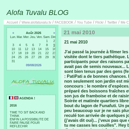
Alofa Tuvalu BLOG
/
/
/
/
/
/
Accueil
Www.alofatuvalu.tv
FACEBOOK
You Tube
Flickr
Twitter
Me C
21 mai 2010
«
Août 2026
»
Lun.
Mar.
Mer.
Jeu.
Ven.
Sam.
Dim.
1
2
21 mai 2010
3
4
5
6
7
8
9
10
11
12
13
14
15
16
J’ai passé la journée à filmer les
17
18
19
20
21
22
23
visitée dont le tiers pathétique. 
24
25
26
27
28
29
30
participants pour des raisons pa
31
09/08/2026
avait pas de semis nouveaux... L
sont bien tenus par des gens (f
: PatiPati a de bonnes chances. E
non seulement son jardin est mig
concours : le nombre d'espèces, l
préparé des boissons fraîches 
son jus de framboise et de raisi
AGENDA !
Soirée et matinée quartiers libre
bout du lagon de Funafuti. Un p
2016
peu beaucoup sur je ne sais plu
TIME TO SIT BACK AND
reculé ton arrivée de quelques jo
THINK
ENFIN LA POSSIBILITE DE
(j'avais dit oui)... j'veux pas q
FAIRE PAUSE POUR
tu me casses les couilles". Hey 
REFLECHIR