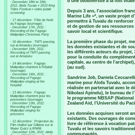
d’une biodiversité à la fois vita
-
December 18th to 19th,
2011: Alofa Tuvalu « 2010 King
Tides Festival » video public
Depuis 3 ans, l’association fran
screening
Marine Life »*, un vaste projet d
- 17 décembre : Fête de Noël
permettre à Tuvalu de renforcer 
du Fagogo (tournage)
et de gestion de ses ressources
-
December 17th, 2011 :
savoir local et scientifique.
Recording of the Fagogo
Malipolipo Christmas Party
La première phase du projet, me
- 16 décembre : TMTI passing
out at Amatuku (tournage)
les données existantes et de sou
-
December 16th, 2011 :
les différents acteurs du projet,
Recording of TMTI passing
out at Amatuku
pour la conduite du complément d
capitale, au centre de l’archipel
- 14 décembre : Fagogo
(au sud).
Malipolipo chantent à l'hôpital
(tournage)
-
December 14th, 2011 :
Sandrine Job, Daniela Ceccarelli
Recording of Fagogo
Malipolipo singing at the
marine pour Alofa Tuvalu, acco
hospital
réalisée en partenariat avec le
Nikolasi Apinelu), le bureau de
- 13 décembre : Fagogo
Malipolipo chantent pour les
le programme NBSAP (National B
prisonniers (tournage)
Zealand Aid, l’Université du Pa
-
December 13th, 2011:
Recording of Fagogo
Malipolipo singing for
Les données acquises seront an
prisoners
existants. Des ouvrages de com
- 12 décembre : Projection du
livre de référence à vocation pat
Film réalisé par Gilliane sur le
Tuvalu et les savoirs traditionn
Water Quizz à IRWM
-
December 12th, 2011: Alofa
communautés.