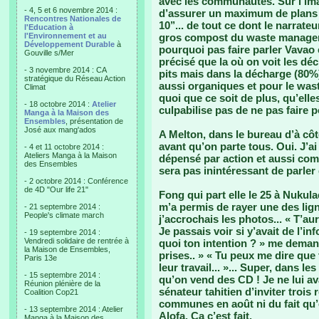
avec les communautés. Sur l’ima
- 4, 5 et 6 novembre 2014 :
d’assurer un maximum de plans f
Rencontres Nationales de
10’’... de tout ce dont le narrate
l'Education à
l'Environnement et au
gros compost du waste manageme
Développement Durable
à
pourquoi pas faire parler Vavao 
Gouville s/Mer
précisé que la où on voit les dé
- 3 novembre 2014 : CA
pits mais dans la décharge (80%
stratégique du Réseau Action
aussi organiques et pour le wast
Climat
quoi que ce soit de plus, qu’elle
- 18 octobre 2014 :
Atelier
culpabilise pas de ne pas faire p
Manga à la Maison des
Ensembles
, présentation de
José aux mang'ados
A Melton, dans le bureau d’à côté
avant qu’on parte tous. Oui. J’ai 
- 4 et 11 octobre 2014 :
Ateliers Manga à la Maison
dépensé par action et aussi comp
des Ensembles
sera pas inintéressant de parler 
- 2 octobre 2014 : Conférence
de 4D "Our life 21"
Fong qui part elle le 25 à Nukul
m’a permis de rayer une des lig
- 21 septembre 2014 :
People's climate march
j’accrochais les photos... « T’a
Je passais voir si y’avait de l’inf
- 19 septembre 2014 :
Vendredi solidaire de rentrée à
quoi ton intention ? » me demand
la Maison de Ensembles,
prises.. » « Tu peux me dire que
Paris 13e
leur travail... »... Super, dans l
- 15 septembre 2014 :
qu’on vend des CD ! Je ne lui av
Réunion plénière de la
sénateur tahitien d’inviter troi
Coalition Cop21
communes en août ni du fait qu’
- 13 septembre 2014 : Atelier
Alofa. Ca c’est fait.
Manga à la Maison des