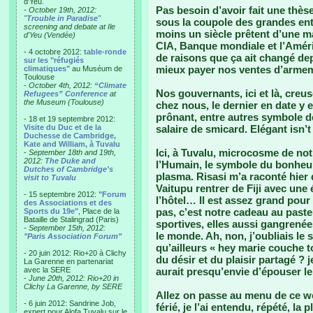
d'Yeu.
Pas besoin d’avoir fait une thèse
- October 19th, 2012:
"
Trouble in Paradise
"
sous la coupole des grandes ent
screening and debate at Ile
moins un siècle prêtent d’une ma
d'Yeu (Vendée)
CIA, Banque mondiale et l’Améri
- 4 octobre 2012:
table-ronde
de raisons que ça ait changé de
sur les "réfugiés
mieux payer nos ventes d’armeme
climatiques"
au Muséum de
Toulouse
-
October 4th, 2012:
“Climate
Nos gouvernants, ici et là, creus
Refugees” Conference
at
the Museum (Toulouse)
chez nous, le dernier en date y e
prônant, entre autres symbole de
- 18 et 19 septembre 2012:
Visite du Duc et de la
salaire de smicard. Elégant isn’t 
Duchesse de Cambridge,
Kate and William, à Tuvalu
Ici, à Tuvalu, microcosme de not
-
September 18th and 19th,
2012:
The Duke and
l’Humain, le symbole du bonheur u
Dutches of Cambridge's
plasma. Risasi m’a raconté hier 
visit to Tuvalu
Vaitupu rentrer de Fiji avec une
- 15 septembre 2012:
"Forum
l’hôtel… Il est assez grand pour 
des Associations et des
pas, c’est notre cadeau au paste
Sports du 19e"
, Place de la
Bataille de Stalingrad (Paris)
sportives, elles aussi gangrenées
-
September 15th, 2012:
le monde. Ah, non, j’oubliais le s
"Paris Association Forum"
qu’ailleurs « hey marie couche to
- 20 juin 2012: Rio+20 à Clichy
du désir et du plaisir partagé ?
La Garenne en partenariat
avec la SERE
aurait presqu’envie d’épouser le C
-
June 20th, 2012: Rio+20 in
Clichy La Garenne, by SERE
Allez on passe au menu de ce we
- 6 juin 2012: Sandrine Job,
férié, je l’ai entendu, répété, la
expert pour Alofa Tuvalu sur le